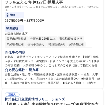
務の持ち帰りも禁止されており、メリハリのある働き方となります。 学
フラを支える/年休127日 採用人事
歴・資格 学歴：大学院 大学 高専 短大 語学力： 資格：
総務・人事領域を中心に、これまでのご経験に応じて幅広くお任せします。 ＜具体的に
は＞
月給
29万5000円～33万5000円
勤務地
大阪府大阪市北区
業界未経験歓迎
年間休日120日以上
資格取得支援あり
未経験者歓迎
住宅手当あり
時短勤務あり
経験者歓迎
退職金あり
在宅OK
賞与あり
完全週休2日制
交通費支給
仕事の内容
駅近5分以内
土日祝休み
服装自由
寮・社宅あり
食事補助あり
企業名 三菱電機プラントエンジニアリング株式会社 求人名 【大阪】総務
人事＜未経験歓迎＞◇三菱電機G・社会インフラを支える/年休127日 仕事
の内容 総務・人事領域を中心に、これまでのご経験に応じて幅広くお任せ
します。 ＜具体的には＞ ・総務/人事労務（給与・社保・勤怠管理など）
必要な経験・能力等
・採用・教育研修 ・福利厚生運用 など ※基本的には事務所勤務ですが、
必要な経験・能力等 ＜職種未経験歓迎・業界未経験歓迎＞ ～総務、人事
採用や教育等の業務内容により、関西圏以外への日帰り・宿泊を伴う国内
のご経験が無い方でも、意欲のある方であれば未経験OK～ ■歓迎条件：総
出張もございます。 ※担当業務を持ちつつ、お互いに助け合いながら、総
務、人事のご経験をお持ちの方（業界不問） ■求める人物像：・社内外の
務部という組織として協力しながら進める体制です。 募集職種 【大阪】
関係各部門との調整を率先して行い、業務を円滑に遂行できる協調性やコ
総務人事＜未経験歓迎＞◇三菱電機G・社会インフラを支える/年休127日
ミュニケーション能力を持っている方 ・人事総務領域に興味がありゼネラ
正社員
リスト志向をお持ちの方 学歴・資格 学歴：大学院 大学 語学力： 資格：
株式会社日立医薬情報ソリューションズ
【総務・人事】未経験歓迎/日立グループ/組織運営を支