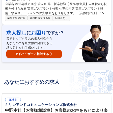
企業名 株式会社ガス檢 求人名 第二新卒歓迎【厚木/検査員】未経験から技
術を付けられる/高圧ガスプラント検査 仕事の内容 高圧ガスプラント設
備・水素ステーションの保安検査をお任せします。 【具体的には】インフ
ラ関係、食品メーカー、自動車関連の工場・水素ステーション等に3～4名
業界未経験歓迎
資格取得支援あり
退職金あり
の検査チームの一員として出向き、1日1現場の検査を行います。【業務の
特徴／一日の流れ】検査作業は1日1件、作業が長い現場でも4～5日ほ
ど。日程は2か月前から分かるため、急な出張は殆どありません。主に関
求人探し
お困り
に
ですか？
東甲信越エリアのお客様が設備を保有する工場や充填所等に出向きます。
業界トップクラスの求人件数から
遠い現場は移動日をとり出張して検査を行います。 募集職種 第二新卒歓
あなたの力を最大限に発揮できる
迎【厚木/検査員】未経験から技術を付けられる/高圧ガスプラント検査
求人探しをお手伝いします。
アドバイザーに相談する
あなたにおすすめの求人
正社員
キリンアンドコミュニケーションズ株式会社
中野本社【お客様相談室】お客様のお声をもとにより良