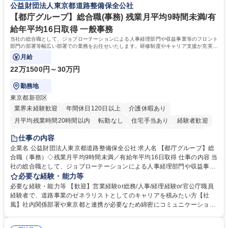
公益財団法人東京都道路整備保全公社
甚大化など、これまで以上に社会課題解決の重要性が高まっています。
「未来の日常」の創造に向けて持続可能な社会の実現に貢献してまいりま
【都庁グループ】総合職(事務) 残業月平均9時間未満/有
す。 学歴・資格 学歴：大学院 大学 語学力： 資格：
給年平均16日取得 一般事務
当社の総合職として、ジョブローテーションによる人事経理部門や収益事業等のフロント
部門の部署等幅広い部署での業務をお任せいたします。研修制度やキャリア支援が充実し
ております！ ※下記業務詳細
月給
22万1500円～30万円
勤務地
東京都新宿区
業界未経験歓迎
年間休日120日以上
介護休暇あり
月平均残業時間20時間以内
転勤なし
住宅手当あり
経験者歓迎
研修あり
退職金あり
賞与あり
完全週休2日制
交通費支給
仕事の内容
駅近5分以内
資格取得手当あり
食事補助あり
企業名 公益財団法人東京都道路整備保全公社 求人名 【都庁グループ】総
合職（事務）◇残業月平均9時間未満／有給年平均16日取得 仕事の内容 当
社の総合職として、ジョブローテーションによる人事経理部門や収益事業
等のフロント部門の部署等幅広い部署での業務をお任せいたします。研修
必要な経験・能力等
制度やキャリア支援が充実しております！ ※下記業務詳細 【業務詳細】■
必要な経験・能力等 【歓迎】営業経験or総務/人事/経理経験or官公庁職員
管理部門：広報、人事、経理など当公社の運営に係る管理業務 ■収益部
経験者で、道路事業のゼネラリストとしてのキャリアを積みたい方【社
門：駐車場の新規開拓、管理運営、新宿駅西口広場の「イベントコーナ
風】社内関係部署や東京都と連携が必要なため綿密にコミュニケーション
ー」などの管理運営 ■道路部門：整備の急がれる骨格幹線道路や木造住宅
を図っています。 【業務の魅力】■幅広く携われる：総合職（事務）で
密集地域の特定整備路線の用地取得、道路に関する普及啓発事業、都内の
は、駐車場の管理運営や道路用地の取得、公益財団法人の中枢を担う管理