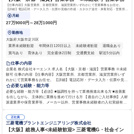
す。 学歴・資格 学歴：大学院 大学 高専 短大 専修学校 高校 語学力： 資
【仕事内容】大阪営業所、京都営業所、滋賀営業所いずれかにて営業事務をお任せ。
格：
【詳細】電話応対・データ入力・伝票や見積の作成・カタログ送付・来客対応・営業所内
で発生する事務業務や業務改善をお任せ。
月給
27万9000円～28万1000円
勤務地
大阪府大阪市淀川区
業界未経験歓迎
年間休日120日以上
未経験者歓迎
退職金あり
賞与あり
育休あり
完全週休2日制
交通費支給
駅近5分以内
土日祝休み
仕事の内容
企業名 株式会社キーエンス 求人名 【大阪・京都・滋賀】営業事務 ※未経
験可 仕事の内容 【仕事内容】大阪営業所、京都営業所、滋賀営業所いず
れかにて営業事務をお任せ。 【詳細】電話応対・データ入力・伝票や見積
の作成・カタログ送付・来客対応・営業所内で発生する事務業務や業務改
必要な経験・能力等
善をお任せ。 【教育制度】ご入社後、育成担当とペアになりながらOJTに
必要な経験・能力等 【必須】■協調性を持って業務推進出来る方 ■改善案
て業務を覚えていただくことが可能です。業務システムがきちんと構築さ
を出しながら、主体的に業務を進めて行ける方 【過去のご入社事例】人材
れているため、スムーズに仕事に慣れることができる環境です。また、
派遣業界や保育業界等、メーカー以外、営業事務未経験者の入社実績有
「チームで成果を出す文化」があり、良いやり方を積極的に共有しながら
【当社の事務職について】単なる事務ではなく主体性を発揮したサポート
常に改善を目指す風土のため、安心して業務に取り組んでいただけます。
により、キーエンスの付加価値向上に貢献します。ベースの定型業務に加
募集職種 【大阪・京都・滋賀】営業事務 ※未経験可
正社員
えて、お客様や社員の状況に合わせ、能動的なサポート、改善の動きも期
三菱電機プラントエンジニアリング株式会社
待され。組織を支えるスペシャリストとして、チームに貢献し、結果的に
社員から頼られる存在になることができます。平均19:30の退勤以降の業
【大阪】総務人事<未経験歓迎> 三菱電機G・社会イン