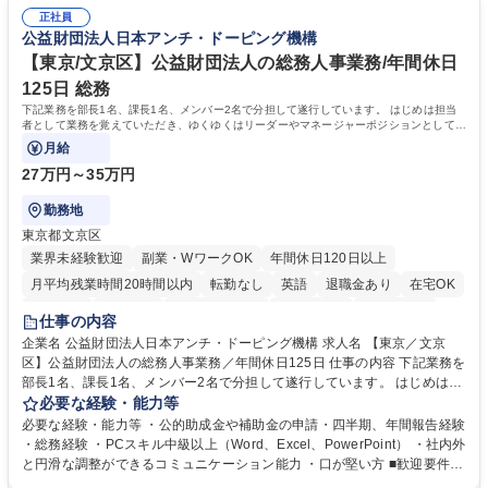
る当社で組織の次代を担うネクスト人材として長期的に成長したい方 ■周
務人事】経験者歓迎！/阪急阪神HDグループ/年休124日
正社員
囲のメンバーと協調しつつ主体性を持って能動的に業務を推進できる方 学
公益財団法人日本アンチ・ドーピング機構
歴・資格 学歴：大学院 大学 高専 短大 専修学校 高校 語学力： 資格：
【東京/文京区】公益財団法人の総務人事業務/年間休日
125日 総務
下記業務を部長1名、課長1名、メンバー2名で分担して遂行しています。 はじめは担当
者として業務を覚えていただき、ゆくゆくはリーダーやマネージャーポジションとして活
躍いただくことを期待しています。
月給
27万円～35万円
勤務地
東京都文京区
業界未経験歓迎
副業・WワークOK
年間休日120日以上
月平均残業時間20時間以内
転勤なし
英語
退職金あり
在宅OK
賞与あり
育休あり
完全週休2日制
交通費支給
土日祝休み
仕事の内容
食事補助あり
企業名 公益財団法人日本アンチ・ドーピング機構 求人名 【東京／文京
区】公益財団法人の総務人事業務／年間休日125日 仕事の内容 下記業務を
部長1名、課長1名、メンバー2名で分担して遂行しています。 はじめは担
当者として業務を覚えていただき、ゆくゆくはリーダーやマネージャーポ
必要な経験・能力等
ジションとして活躍いただくことを期待しています。 【総務・人事グルー
必要な経験・能力等 ・公的助成金や補助金の申請・四半期、年間報告経験
プの業務内容】 ・人事制度関連 ・採用活動 ・教育研修の企画、実行 ・勤
・総務経験 ・PCスキル中級以上（Word、Excel、PowerPoint） ・社内外
怠管理 ・官公庁への各種提出 ・法定の会議運営（評議員会、理事会） ・
と円滑な調整ができるコミュニケーション能力 ・口が堅い方 ■歓迎要件
コンプライアンス ・内部規程やルールの管理、整備、文書管理 ・契約関
・採用業務経験 ・英語に抵抗がない方 ・営業経験 学歴・資格 学歴：大学