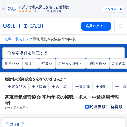
アプリで求人探しをもっと便利に！
インストール
レビュー高評価
無料
会員ログイン
/
転職・求人トップ
関東電気保安協会 平均年収
検索条件を設定する
勤務地
職種
年収
こだわり条件
雇用形態
新着のみ
勤務地の追加設定を忘れていませんか？
東京23区
大阪市
名古屋市
東京都
横浜市
川崎
関東電気保安協会 平均年収の転職・求人・中途採用情報
4
件
関連度順
新着順
1
〜
4
件目を表示中
正社員