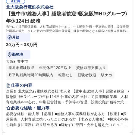
道路施設や道路工事現場の見学ツアー事業 ※入社後は上記いずれかの部門
正社員
部門など多岐に渡る業務を経験できます。 ■様々なプロジェクト：駐車場
北大阪急行電鉄株式会社
へ配属。※業務内容変更の範囲：会社の定める業務 募集職種 【都庁グル
事業の他、新宿駅西口広場内に設置された照明を兼ねた広告「ブライトサ
ープ】総合職（事務）◇残業月平均9時間未満／有給年平均16日取得
イン」の管理運営を行うなど、事業収益を生み出す活動を積極的に行って
【豊中市/総務人事】経験者歓迎!/阪急阪神HDグループ/
います。 学歴・資格 学歴：大学院 大学 高専 短大 専修学校 高校 語学力：
年休124日 総務
資格：
当社にて採用関係業務、人材育成業務を中心に、中期経営計画・予算等の管理、設備投資
計画等の策定、さらに社内の重要会議の運営等、経営の根幹となる幅広い総務人事業務全
般を担当していただきます。
月給
30万円～38万円
勤務地
大阪府豊中市
業界未経験歓迎
年間休日120日以上
資格取得支援あり
月平均残業時間20時間以内
転勤なし
経験者歓迎
駅ナカ
退職金あり
完全週休2日制
交通費支給
駅近5分以内
仕事の内容
土日祝休み
服装自由
昼食補助あり
食事補助あり
企業名 北大阪急行電鉄株式会社 求人名 【豊中市/総務人事】経験者歓迎！/
阪急阪神HDグループ/年休124日 仕事の内容 当社にて採用関係業務、人材
育成業務を中心に、中期経営計画・予算等の管理、設備投資計画等の策
定、さらに社内の重要会議の運営等、経営の根幹となる幅広い総務人事業
必要な経験・能力等
務全般を担当していただきます。 【主な業務内容】 ■採用関係業務および
必要な経験・能力等 【必須】■総務人事の実務経験がある方 【歓迎】■採
人材育成(社員研修)業務の推進 ■中期経営計画および予算等の管理 ■設備
用業務、人材育成に携わったことのある方 【求める人物像】 ■探求心を持
投資計画等の策定 ■社内の重要会議の運営 ■その他総務人事業務全般 【入
ち前向きに業務に取り組める方 ■臆せずに部門・会社を超えたコミュニケ
社後】入社後は採用や育成をメインに担当し将来的には経営根幹に関わる
ーションの取れる方 ■自分で考えて行動のできる方 ■第二の創業期を迎え
総務人事業務全般へ幅広く従事していただきます。 募集職種 【豊中市/総