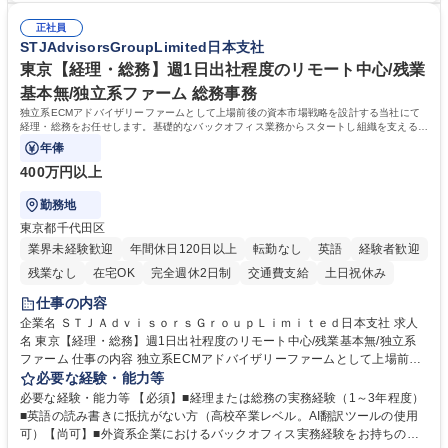
連 ・衛生管理 ・防災関連・公的助成金の管理・オフィス、ファシリティ
院 大学 高専 短大 専修学校 高校 語学力： 資格：
管理 ・福利厚生関連 ・職員からの問合せ、相談対応 ・その他日常の総務
正社員
STJAdvisorsGroupLimited日本支社
業務全般 募集職種 【東京／文京区】公益財団法人の総務人事業務／年間
休日125日
東京【経理・総務】週1日出社程度のリモート中心/残業
基本無/独立系ファーム 総務事務
独立系ECMアドバイザリーファームとして上場前後の資本市場戦略を設計する当社にて
経理・総務をお任せします。基礎的なバックオフィス業務からスタートし組織を支える専
任担当として広く活躍できる環境です。
年俸
400万円以上
勤務地
東京都千代田区
業界未経験歓迎
年間休日120日以上
転勤なし
英語
経験者歓迎
残業なし
在宅OK
完全週休2日制
交通費支給
土日祝休み
仕事の内容
企業名 ＳＴＪＡｄｖｉｓｏｒｓＧｒｏｕｐＬｉｍｉｔｅｄ日本支社 求人
名 東京【経理・総務】週1日出社程度のリモート中心/残業基本無/独立系
ファーム 仕事の内容 独立系ECMアドバイザリーファームとして上場前後
の資本市場戦略を設計する当社にて経理・総務をお任せします。基礎的な
必要な経験・能力等
バックオフィス業務からスタートし組織を支える専任担当として広く活躍
必要な経験・能力等 【必須】■経理または総務の実務経験（1～3年程度）
できる環境です。 ■日常経理、月次および年次決算サポート業務 ■本国
■英語の読み書きに抵抗がない方（高校卒業レベル。AI翻訳ツールの使用
（グローバル）との英文メール対応（AI翻訳ツール等を使用しての対応で
可）【尚可】■外資系企業におけるバックオフィス実務経験をお持ちの方