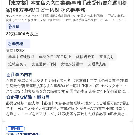
指す
専修学校 高校 語学力： 資格：
【東京都】本支店の窓口業務(事務手続受付/資産運用提
案)/後方事務/ロビー応対 その他事務
★バックオフィスではなく顧客折衝を含む職種です★ 国内の本支店等にて下記の業務に
従事していただきます。 ■窓口/後方/ロビーにて事務手続等の受付・オペレーション、お
客様対応
月給
32万4000円以上
勤務地
東京都23区
業界未経験歓迎
年間休日120日以上
経験者歓迎
研修あり
退職金あり
完全週休2日制
女性が活躍中
交通費支給
土日祝休み
仕事の内容
企業名 株式会社三菱ＵＦＪ銀行 求人名 【東京都】本支店の窓口業務(事務
手続受付/資産運用提案)/後方事務/ロビー応対 仕事の内容 ★バックオフィ
スではなく顧客折衝を含む職種です★ 国内の本支店等にて下記の業務に従
事していただきます。 ■窓口/後方/ロビーにて事務手続等の受付・オペレ
必要な経験・能力等
ーション、お客様対応 ■窓口にて、ご来店された個人のお客様に対して金
必要な経験・能力等 【必須】★顧客折衝経験を活かしてご活躍可能な環境
融商品のご提案 ■効率的な事務運用の検討・構築等 ≪業務紹介：ご応募前
です。 ■販売or接客or窓口業務or営業経験をお持ちの方(業界不問) ※対話
に必ずご覧ください≫ ※記事 https://www.mysite.bk.mufg.jp/career/circle/
を通じてニーズをヒアリングし対応/提案を実施した経験必須 ■正社員とし
article17/ ※動画 https://youtu.be/H-S7HaJqqbg 募集職種 【東京都】本支
ての就業経験1年以上 【歓迎】■金融業界での就業経験■銀行での預金為替
店の窓口業務(事務手続受付/資産運用提案)/後方事務/ロビー応対
事務経験 ■金融商品の提案・販売経験 ≪魅力≫研修やOJT環境が整ってい
正社員
るので安心して入行いただけます。 幅広いキャリアの選択肢があり、公募
大阪ガス株式会社