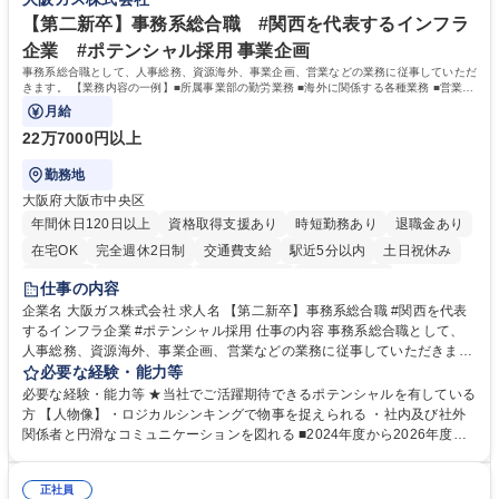
や社内副業等を活用し、 一人ひとりが挑戦できるカルチャーが浸透してい
ます。 学歴・資格 学歴：大学院 大学 高専 短大 専修学校 高校 語学力：
【第二新卒】事務系総合職 #関西を代表するインフラ
資格：
企業 #ポテンシャル採用 事業企画
事務系総合職として、人事総務、資源海外、事業企画、営業などの業務に従事していただ
きます。 【業務内容の一例】■所属事業部の勤労業務 ■海外に関係する各種業務 ■営業部
門の企画スタッフ、ルート営業
月給
22万7000円以上
勤務地
大阪府大阪市中央区
年間休日120日以上
資格取得支援あり
時短勤務あり
退職金あり
在宅OK
完全週休2日制
交通費支給
駅近5分以内
土日祝休み
服装自由
第二新卒歓迎
寮・社宅あり
食事補助あり
仕事の内容
企業名 大阪ガス株式会社 求人名 【第二新卒】事務系総合職 #関西を代表
するインフラ企業 #ポテンシャル採用 仕事の内容 事務系総合職として、
人事総務、資源海外、事業企画、営業などの業務に従事していただきま
す。 【業務内容の一例】■所属事業部の勤労業務 ■海外に関係する各種業
必要な経験・能力等
務 ■営業部門の企画スタッフ、ルート営業 【キャリアパス】入社後の配属
必要な経験・能力等 ★当社でご活躍期待できるポテンシャルを有している
ポジションで一定期間ご活躍頂いた後、本人の適性及び将来のキャリアを
方 【人物像】・ロジカルシンキングで物事を捉えられる ・社内及び社外
鑑みてジョブローテーションを行います。 【育成】OJTでの現場育成や研
関係者と円滑なコミュニケーションを図れる ■2024年度から2026年度ま
修カリキュラムを通じて、Daigasグループの業務で必要となる知識につい
での3ヵ年を対象とする「Daigasグループ中期経営計画2026」を策定しま
て学んでいただきます。 募集職種 【第二新卒】事務系総合職 #関西を代
した。https://www.osakagas.co.jp/company/press/pr2024/1777576_564
表するインフラ企業 #ポテンシャル採用
正社員
72.html ■エネルギーセキュリティの不安定化や気候変動による自然災害の