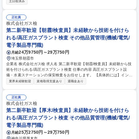
土日祝休み
客要件定義 ■システムアーキテクチャ設計・全体仕様検討 ■製品開発案件
における設計レビュー・品質評価。空の安全を支える社会インフラの中核
システムに最上流工程から深く関わることができ、システム技術とプロジ
正社員
ェクトマネジメントの両面で極めて高い専門性を磨き、発揮していくこと
株式会社ガス檢
ができる非常に価値あるポジションです。 募集職種 航空監視システムの
第二新卒歓迎【朝霞/検査員】未経験から技術を付けら
システムエンジニア(要件定義・PM業務含)
れる/高圧ガスプラント検査 その他品質管理(機械/電気/
電子製品専門職)
24万9750円～29万750円
月給
埼玉県朝霞市
企業名 株式会社ガス檢 求人名 第二新卒歓迎【朝霞/検査員】未経験から技
術を付けられる/高圧ガスプラント検査 仕事の内容 高圧ガスプラント設
備・水素ステーションの保安検査をお任せします。 【具体的には】インフ
ラ関係、食品メーカー、自動車関連の工場・水素ステーション等に3～4名
業界未経験歓迎
資格取得支援あり
退職金あり
の検査チームの一員として出向き、1日1現場の検査を行います。【業務の
特徴／一日の流れ】検査作業は1日1件、作業が長い現場でも4～5日ほ
ど。日程は2か月前から分かるため、急な出張は殆どありません。主に関
正社員
東甲信越エリアのお客様が設備を保有する工場や充填所等に出向きます。
株式会社ガス檢
遠い現場は移動日をとり出張して検査を行います。 募集職種 第二新卒歓
第二新卒歓迎【厚木/検査員】未経験から技術を付けら
迎【朝霞/検査員】未経験から技術を付けられる/高圧ガスプラント検査
れる/高圧ガスプラント検査 その他品質管理(機械/電気/
電子製品専門職)
25万2750円～29万750円
月給
神奈川県厚木市