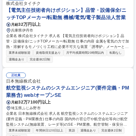
株式会社タイチク
【電気主任技術者向けポジション】品管・設備保全/ニ
ッチTOPメーカー/転勤無 機械/電気/電子製品法人営業
32万円以上
月給
兵庫県伊丹市
企業名 株式会社タイチク 求人名 【電気主任技術者向けポジション】品
管・設備保全/ニッチTOPメーカー/転勤無 仕事の内容 金属を電気の力で加
熱・溶解するモノづくり工程に必要不可欠な装置「誘導炉」メーカーとし
て、製品開発・製造、メンテナンスまで一貫して行うう当社にて、品質管
業界未経験歓迎
資格取得支援あり
月平均残業時間20時間以内
転勤なし
理と電気設備保安業務をお任せします。 【業務割合】品質管理：保安業務
退職金あり
完全週休2日制
＝7：3 保有資格、ご経験を活かし広い業務に携わることができる点が魅
力です。 【品質管理業務】出荷前検査、完成品検査、報告書作成、工程異
常に対する原因追求と対策など品質管理に付随する業務全般 【電気設備保
正社員
安業務】社内の電気設備の保安業務をお任せします。保安協会との折衝、
日本無線株式会社
月1回の高圧電気設備のメンテナンス、設備トラブル対応。 募集職種 【電
航空監視システムのシステムエンジニア(要件定義・PM
気主任技術者向けポジション】品管・設備保全/ニッチTOPメーカー/転勤
業務含) web/オープンSE
無
32万7100円以上
月給
埼玉県ふじみ野市
企業名 日本無線株式会社 求人名 航空監視システムのシステムエンジニア
(要件定義・PM業務含) 仕事の内容 国内外の官公庁や航空会社等向け航空
監視システム(無線装置、レーダ等)のSE・PM業務。航空管制・保安分野
の要件ヒアリングから要件定義、システムアーキテクチャ設計、品質評価
業界未経験歓迎
年間休日120日以上
英語
退職金あり
完全週休2日制
まで一貫して携わります。 【詳細】■航空管制・航空保安分野における顧