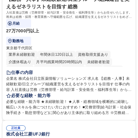
えるゼネラリストを目指す 総務
入社直後は労務（労務管理・給与計算・安全衛生・福利厚生等）からお任せいたします。
将来は総務・採用・教育業務へ守備範囲を広げ、組織運営を支えるゼネラリストをめざせ
ます。
月給
27万7000円以上
勤務地
東京都千代田区
業界未経験歓迎
年間休日120日以上
資格取得支援あり
介護休暇あり
月平均残業時間20時間以内
未経験者歓迎
住宅手当あり
時短勤務あり
退職金あり
在宅OK
賞与あり
仕事の内容
育休あり
完全週休2日制
交通費支給
土日祝休み
寮・社宅あり
企業名 株式会社日立医薬情報ソリューションズ 求人名 【総務・人事】未
経験歓迎/日立グループ/組織運営を支えるゼネラリストを目指す 仕事の内
容 入社直後は労務（労務管理・給与計算・安全衛生・福利厚生等）からお
任せいたします。将来は総務・採用・教育業務へ守備範囲を広げ、組織運
必要な経験・能力等
営を支えるゼネラリストをめざせます。 ・初期業務：労働時間管理、給与
必要な経験・能力等 ★未経験歓迎！ ★人事・総務領域を横断的に経験し
計算、社会保険対応、福利厚生管理、安全衛生、健康経営推進等をお任せ
幅広いスキルを身につけたい方におすすめ！ ■労務管理(給与計算・社会保
します。ご経験に応じて、休職者管理など、幅広く経験を積んでいただき
険手続き・勤怠管理など)に関心があり主体的に取り組める方 ※労務経験
ます。 ・将来的な広がり：総務・採用・教育・税務対応・経営企画等。
者は早期にご活躍いただけます。 ■チームで仕事を推進できる方■将来は
★メンバーがマンツーマンで丁寧に教えるため、ご経験が浅くても安心！
マネジメント職として活躍したい 【尚可】■人事、労務、採用、教育業務
幅広く経験を積みたい意欲がある方に最適な環境です。 募集職種 【総
正社員
のご経験 ■労務管理（給与計算・社会保険手続き・勤怠管理など）の経験
株式会社三菱UFJ銀行
務・人事】未経験歓迎/日立グループ/組織運営を支えるゼネラリストを目
■衛生管理者の資格をお持ちの方 学歴・資格 学歴：大学院 大学 高専 短大