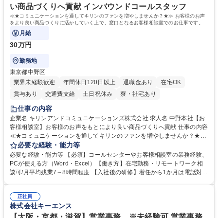
い商品づくりへ貢献 インバウンドコールスタッフ
≪★コミュニケーションを通してキリンのファンを増やしませんか？★≫ お客様のお声
をより良い商品づくりに活かしていく上で、窓口となるお客様相談室でのお仕事です。
月給
30万円
勤務地
東京都中野区
業界未経験歓迎
年間休日120日以上
退職金あり
在宅OK
賞与あり
交通費支給
土日祝休み
寮・社宅あり
仕事の内容
企業名 キリンアンドコミュニケーションズ株式会社 求人名 中野本社【お
客様相談室】お客様のお声をもとにより良い商品づくりへ貢献 仕事の内容
≪★コミュニケーションを通してキリンのファンを増やしませんか？★≫
お客様のお声をより良い商品づくりに活かしていく上で、窓口となるお客
必要な経験・能力等
様相談室でのお仕事です。 日々お客様からいただくキリングループへのご
必要な経験・能力等 【必須】コールセンターやお客様相談室の業務経験、
意見を、企業活動に活かしています。お客様からの声に迅速かつ誠意をも
PCが使える方（Word・Excel）【働き方】在宅勤務・リモートワーク相
って対応、情報提供するとともにグループ内活動に反映しています。 【具
談可/月平均残業7～8時間程度 【入社後の研修】着任から1か月は電話対応
体的には】電話応対、メール、お手紙対応、ご指摘品調査報告書作成、有
のOJTを中心に実施し、電話対応に慣れた段階でメール・手紙のOJTを実
人チャットボット対応など。 【1日の対応件数】■電話：月間一人当たり
施する予定です。独り立ち以降もしっかりフォローする体制を整えていま
平均100件前後■メール・手紙：同上40件前後 募集職種 中野本社【お客様
正社員
すのでご安心ください。 【当社について】キリングループの広報機能を担
株式会社キーエンス
相談室】お客様のお声をもとにより良い商品づくりへ貢献
う会社として、お客様との出会いを大切にし、磨き上げたホスピタリティ
を込めてコミュニケーションをとりながら広報関連業務を行っておりま
【大阪・京都・滋賀】営業事務 ※未経験可 営業事務