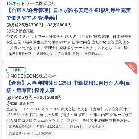
TSネットワーク株式会社
【台東区/経営管理】日本が誇る安定企業!福利厚生充実
で働きやすさ 管理会計
25万4700円～32万2800円
月給
東京都台東区
企業名 ＴＳネットワーク株式会社 求人名 【台東区/経営管理】日本が誇る
安定企業！福利厚生充実で働きやすさ 仕事の内容 当社の経営管理業務を
ご担当いただきます。管理会計経験者やデータアナリストとしてのご経験
をお持ちの方にお勧めの求人です。 【業務詳細】■予算計画策定 ■社内各
業界未経験歓迎
退職金あり
完全週休2日制
土日祝休み
部門から提出される予算のとりまとめ・加工・分析 ■集計した全体予算を
元にした経営幹部・親会社への報告資料作成 ■会計実績管理 ■会計実績デ
ータの集計、分析（月次・四半期単位）■取りまとめた実績分析を元にし
正社員
た経営幹部・親会社への報告資料作成 ■その他 ■施策・投資承認を判断す
HINODE&SONS株式会社
る際の財務影響算定サポート ■重要プロジェクトへの参画 募集職種 【台
【倉敷】人事 年間休日125日 中途採用に向けた人事(面
東区/経営管理】日本が誇る安定企業！福利厚生充実で働きやすさ
接・選考官) 採用人事
25万円～32万5000円
月給
岡山県倉敷市
企業名 ＨＩＮＯＤＥ＆ＳＯＮＳ株式会社 求人名 【倉敷】人事◎年間休日
125日◎中途採用に向けた人事（面接・選考官） 仕事の内容 グループ横断
の人材育成プログラムの立ち上げ・運営と、各社の中途採用面接をお任せ
します。研修の企画から日程や会場調整、受講者の取りまとめなどの運営
業界未経験歓迎
年間休日120日以上
転勤なし
退職金あり
全般、面接を通じた応募者への魅力付け等をお任せします。 ■グループ各
完全週休2日制
土日祝休み
社から集まる社員たちの研修を企画・運営します。研修日程のご案内や会