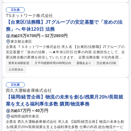
場調整、受講者の取りまとめをはじめ、「研修を受けて終わり」ではな
く、「現場で実施→振り返り→次の学びへ」つながる仕組みを育てていく
正社員
お仕事です。■応募者との面接を担当します。単なる見極めだけでなく、
TSネットワーク株式会社
求職者に寄り添いながら当グループで働く魅力を伝え、入社意欲を高めて
【台東区/法務職】JTグループの安定基盤で「攻めの法
いく役割です。 募集職種 【倉敷】人事◎年間休日125日◎中途採用に向け
務」へ 年休120日 法務
た人事（面接・選考官）
25万4700円～32万2800円
月給
東京都台東区
企業名 ＴＳネットワーク株式会社 求人名 【台東区/法務職】JTグループの
安定基盤で「攻めの法務」へ★年休120日 仕事の内容 法務担当として、企
業法務全般の業務を担当していただきます。 企業法務全般 ※社内各部署
からの法律相談・契約書作成、レビュー（リーガルチェック） 【詳細】・
業界未経験歓迎
月平均残業時間20時間以内
退職金あり
完全週休2日制
法務相談（法的リスク評価、他）・法令監視（法改正の対応） ・リーガル
土日祝休み
チェック、ドラフト作成（契約書の法務チェック） ・コンプライアンス強
化（リーガルマインド、ガバナンス強化） ・規程関連管理（規程管理）・
各種プロジェクト案件に対する法務支援 ・紛争（訴訟、労働審判、斡旋、
正社員
弁護士対応、その他法令調査）対応 ・法務関連の社内研修の企画立案 な
西久大運輸倉庫株式会社
ど 募集職種 【台東区/法務職】JTグループの安定基盤で「攻めの法務」へ
【福岡/経営企画】物流の未来を創る/残業月20h/長期就
★年休120日
業を支える福利厚生多数 購買/物流事務
37万円～40万円
月給
福岡県福岡市東区
企業名 西久大運輸倉庫株式会社 求人名 【福岡/経営企画】物流の未来を創
る/残業月20h/長期就業を支える福利厚生多数 仕事の内容 総合物流サービ