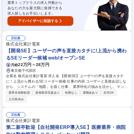
業界トップクラスの求人件数から
企画・実施 ■製品拡販に向けた営業戦略の立案 ■新商品の企画など 募集職
あなたの力を最大限に発揮できる
種 【IT×コンサルティング営業】顧客の課題に寄り添った提案 スタンダー
求人探しをお手伝いします。
ド上場
アドバイザーに相談する
正社員
株式会社東計電算
【開発SE】ユーザーの声を直接カタチに!上流から携わ
るSEリーダー候補 web/オープンSE
22万円～28万円
月給
東京都千代田区
企業名 株式会社東計電算 求人名 【開発SE】ユーザーの声を直接カタチ
に！上流から携わるSEリーダー候補 仕事の内容 ユーザーと直接会話しな
がら、システムの「地図」を描く仕事。 業界特化の強みを活かし、マンシ
ョン管理会社の業務を劇的にラクにするシステムの企画から設計・開発ま
業界未経験歓迎
資格取得支援あり
転勤なし
退職金あり
在宅OK
で、手触り感のある開発をお任せします 【商材】マンション管理をITの力
土日祝休み
で効率化する自社システム 【詳細】■顧客（管理会社）の課題ヒアリン
グ・解決策の提案 ■要件定義、基本設計、詳細設計、プログラミング ■プ
ロジェクトの進行管理・検証作業 ■複数の大規模プロジェクトにおけるリ
正社員
ーダー業務（スキルに応じ） ■導入後のフォローアップを通じたさらなる
株式会社東計電算
改善提案 募集職種 【開発SE】ユーザーの声を直接カタチに！上流から携
第二新卒歓迎【自社開発ERP導入SE】医療業界・病院
わるSEリーダー候補