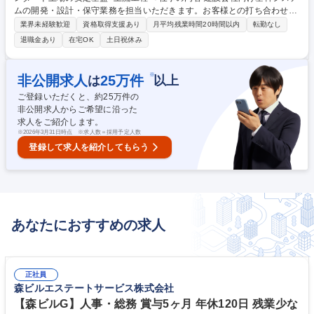
ムの開発・設計・保守業務を担当いただきます。お客様との打ち合わせや
要件ヒアリングも重要な業務の一部です。開発業務から顧客折衝や要件定
業界未経験歓迎
資格取得支援あり
月平均残業時間20時間以内
転勤なし
義など上流工程にステップアップ可能です◎ 【詳細】建設会社向け基幹シ
退職金あり
在宅OK
土日祝休み
ステムの設計・開発・既存システムの改修・お客様からの問い合わせ対
応・営業同行によるシステム提案など。現場の職人さんが効率的な業務を
出来るよう、使いやすいシステムの構築を目指します 【当社とは】設立5
※
非公開求人
25
万件
は
以上
0年以上の歴史を持ち、東証スタンダード市場上場の安定企業。黒字経営
ご登録いただくと、約
25
万件の
を継続、堅実な財務体質が魅力。自社データセンターを活用した高セキュ
非公開求人からご希望に沿った
リティ・高信頼性のITサービスを提供。 募集職種 【システム開発・メン
求人をご紹介します。
バークラス】-スタンダード上場の安定基盤- 上流工程へ
※
2026年3月31日時点 ※求人数＝採用予定人数
登録して求人を紹介してもらう
あなたにおすすめの求人
正社員
森ビルエステートサービス株式会社
【森ビルG】人事・総務 賞与5ヶ月 年休120日 残業少な