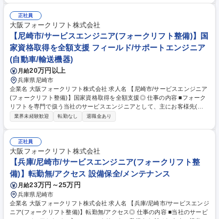
言っても、「利用者の立場」と「開発者の立場」の双方をプライムとして
対応します。 ■日本通運の業務部門との新機能の検討、導入計画策定■既
正社員
存システム公開時の要件定義、ベンダー選定■受入検証作業■小規模案件の
大阪フォークリフト株式会社
改修作業 ■ベンダーコントロール 募集職種 【アプリエンジニア】NX(旧日
【尼崎市/サービスエンジニア(フォークリフト整備)】国
本通運)の情報システム部門を担う企業/内販100%
家資格取得を全額支援 フィールド/サポートエンジニア
(自動車/輸送機器)
20万円以上
月給
兵庫県尼崎市
企業名 大阪フォークリフト株式会社 求人名 【尼崎市/サービスエンジニア
(フォークリフト整備)】国家資格取得を全額支援◎ 仕事の内容 ■フォーク
リフトを専門で扱う当社のサービスエンジニアとして、主にお客様先(工
場や物流倉庫など)での整備をお任せします。取引関係の長い、中小～大
業界未経験歓迎
転勤なし
退職金あり
手までの大阪を中心とした近畿の企業10～15社を担当予定です。 ■担当先
へ出向き、定期点検・修理・整備を行います。場合によっては新車の販売
提案なども行います。現地対応が難しい場合は、当社に持ち帰り作業場で
正社員
修理をします。■長期出張等はなし。訪問件数は1日1～3社程度。朝一は
大阪フォークリフト株式会社
本社に出社し、サービスカー(AT)でお客様先へ。15時～17時ごろにはまた
【兵庫/尼崎市/サービスエンジニア(フォークリフト整
本社に戻ります。平均残業は早出を入れても10～15時間/月程度。 ★上記
備)】転勤無/アクセス 設備保全/メンテナンス
はひとり立ち後想定。入社後すぐはフリーコメント欄参照 募集職種 【尼
23万円～25万円
月給
崎市/サービスエンジニア(フォークリフト整備)】国家資格取得を全額支援
◎
兵庫県尼崎市
企業名 大阪フォークリフト株式会社 求人名 【兵庫/尼崎市/サービスエンジ
ニア(フォークリフト整備)】転勤無/アクセス◎ 仕事の内容 ■当社のサービ