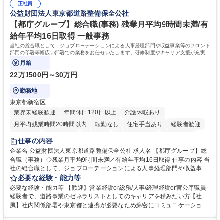
正社員
リスト志向をお持ちの方 学歴・資格 学歴：大学院 大学 語学力： 資格：
公益財団法人東京都道路整備保全公社
【都庁グループ】総合職(事務) 残業月平均9時間未満/有
給年平均16日取得 一般事務
当社の総合職として、ジョブローテーションによる人事経理部門や収益事業等のフロント
部門の部署等幅広い部署での業務をお任せいたします。研修制度やキャリア支援が充実し
ております！ ※下記業務詳細
月給
22万1500円～30万円
勤務地
東京都新宿区
業界未経験歓迎
年間休日120日以上
介護休暇あり
月平均残業時間20時間以内
転勤なし
住宅手当あり
経験者歓迎
研修あり
退職金あり
賞与あり
完全週休2日制
交通費支給
仕事の内容
駅近5分以内
資格取得手当あり
食事補助あり
企業名 公益財団法人東京都道路整備保全公社 求人名 【都庁グループ】総
合職（事務）◇残業月平均9時間未満／有給年平均16日取得 仕事の内容 当
社の総合職として、ジョブローテーションによる人事経理部門や収益事業
等のフロント部門の部署等幅広い部署での業務をお任せいたします。研修
必要な経験・能力等
制度やキャリア支援が充実しております！ ※下記業務詳細 【業務詳細】■
必要な経験・能力等 【歓迎】営業経験or総務/人事/経理経験or官公庁職員
管理部門：広報、人事、経理など当公社の運営に係る管理業務 ■収益部
経験者で、道路事業のゼネラリストとしてのキャリアを積みたい方【社
門：駐車場の新規開拓、管理運営、新宿駅西口広場の「イベントコーナ
風】社内関係部署や東京都と連携が必要なため綿密にコミュニケーション
ー」などの管理運営 ■道路部門：整備の急がれる骨格幹線道路や木造住宅
を図っています。 【業務の魅力】■幅広く携われる：総合職（事務）で