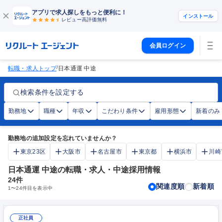
アプリで求人探しをもっと便利に！
インストール
レビュー高評価
無料
会員ログイン
/
転職・求人トップ
日本通運 中途
検索条件を設定する
勤務地
職種
年収
こだわり条件
雇用形態
新着のみ
勤務地の追加設定を忘れていませんか？
東京23区
大阪市
名古屋市
東京都
横浜市
川崎
日本通運 中途の転職・求人・中途採用情報
24
件
関連度順
新着順
1
〜
24
件目を表示中
正社員