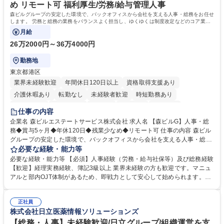
め リモート可 福利厚生/労務/給与管理人事
森ビルグループの安定した環境で、バックオフィスから会社を支える人事・総務をお任せ
します。 労務と総務の業務をバランスよく担当し、ゆくゆくは制度改定などのコア業務
にも挑戦できる、やりがいある環境です。
月給
26万2000円～36万4000円
勤務地
東京都港区
業界未経験歓迎
年間休日120日以上
資格取得支援あり
介護休暇あり
転勤なし
未経験者歓迎
時短勤務あり
経験者歓迎
退職金あり
在宅OK
賞与あり
育休あり
仕事の内容
完全週休2日制
交通費支給
長期歓迎
駅近5分以内
土日祝休み
企業名 森ビルエステートサービス株式会社 求人名 【森ビルG】人事・総
務◆賞与5ヶ月◆年休120日◆残業少なめ◆リモート可 仕事の内容 森ビル
グループの安定した環境で、バックオフィスから会社を支える人事・総務
をお任せします。 労務と総務の業務をバランスよく担当し、ゆくゆくは制
必要な経験・能力等
度改定などのコア業務にも挑戦できる、やりがいある環境です。 ■勤怠管
必要な経験・能力等 【必須】人事経験（労務・給与社保等）及び総務経験
理、給与計算、社会保険手続き、年末調整等の労務管理全般 ■入退社手続
【歓迎】経理実務経験、簿記3級以上 業界未経験の方も歓迎です。マニュ
き、社内規定の改定や人事制度改定などのコア業務 ■社内イベントの企画
アルと部内OJT体制があるため、即戦力として安心して始められます。
運営やその他総務業務全般 ※労務と総務を1：1の割合でお任せ。 入社後
【魅力・やりがい】森ビルGの安定基盤で労務から総務まで幅広く携われ
は部内のOJTを中心に、あなたの経験に合わせて不足している部分はいつ
ます。定型業務に留まらず、社内規定や人事制度の改定など会社のコア業
でも質問・相談できる環境が整っているため、安心して成長できます。 募
正社員
務に挑戦できるため、自身の成長と組織への貢献度をダイレクトに実感で
株式会社日立医薬情報ソリューションズ
集職種 【森ビルG】人事・総務◆賞与5ヶ月◆年休120日◆残業少なめ◆
きます。 残業少なめ、週1日リモート可など、ワークライフバランスを保
リモート可
ち長期活躍できる環境です。 「これまでの幅広い経験を活かし、長期的な
【総務・人事】未経験歓迎/日立グループ/組織運営を支