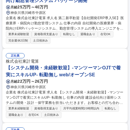
向け勤怠管理システム パッケージ開発
25万円～40万円
月給
神奈川県川崎市中原区
企業名 株式会社東計電算 求人名 第二新卒歓迎【自社開発ERP導入SE】医
療業界・病院向け勤怠管理システム 仕事の内容 自社開発の医療業界・病
院向けERPパッケージシステム、勤怠管理システムの導入エンジニアをお
任せします。入社後半年～3年程度はカスタマイズ開発を中心にシステム
業界未経験歓迎
資格取得支援あり
転勤なし
退職金あり
在宅OK
理解をして頂く想定です。 システムのキャッチアップができた後は、お客
完全週休2日制
土日祝休み
様との要件定義や開発部門との折衝等をお任せします。ご入社後の早い段
階から、要件定義の場に一緒に参画することができ、要件定義～運用まで
一貫して携わることが可能です。入社後ベテラン社員とのOJT研修があ
正社員
り、じっくりスキルアップが可能です。 ※変更範囲：当社業務全般 募集
株式会社東計電算
職種 第二新卒歓迎【自社開発ERP導入SE】医療業界・病院向け勤怠管理
【システム開発・未経験歓迎】-マンツーマンOJTで着
システム
実にスキルUP- 転勤無し web/オープンSE
22万円～26万円
月給
神奈川県川崎市中原区
企業名 株式会社東計電算 求人名 【システム開発・未経験歓迎】-マンツー
マンOJTで着実にスキルUP- 転勤無し 仕事の内容 建設会社向け基幹シス
テムの開発・設計・保守業務を担当いただきます。お客様との打ち合わせ
や要件ヒアリングも重要な業務の一部です。未経験からでもマンツーマン
業界未経験歓迎
資格取得支援あり
月平均残業時間20時間以内
転勤なし
OJTで着実にスキルを身につけられます 【育成体制】■OJTにてマンツー
退職金あり
在宅OK
土日祝休み
マンでの指導:隣に先輩が座っている体制のため、質問しやすい環境/■プロ
グラミングの基礎的な内容は研修内容有り(文系の新卒採用からも多くの
方が定着) 【詳細】建設会社向け基幹システムの設計・開発・既存システ
正社員