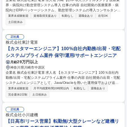
企業名 株式会社東計電算 求人名 川崎【ERP導入コンサルタント】医療業
界・病院向け勤怠管理システム導入 仕事の内容 自社開発の医療業界・病
院向けERPパッケージシステム、勤怠管理システムの導入コンサルタント
をお任せします。 【具体的な業務】 ■営業に同行しての顧客ニーズのヒア
業界未経験歓迎
資格取得支援あり
転勤なし
退職金あり
在宅OK
リング ■要件定義 ■開発部門やサポート部門との連携 ■システム導入支
土日祝休み
援・立ち上げ ※変更範囲：当社業務全般 募集職種 川崎【ERP導入コンサ
ルタント】医療業界・病院向け勤怠管理システム導入
正社員
株式会社東計電算
【カスタマーエンジニア】100%自社内勤務/出荷・宅配
システム/プライム案件 保守/運用/サポートエンジニア
29万円以上
月給
神奈川県川崎市中原区
企業名 株式会社東計電算 求人名 【カスタマーエンジニア】100％自社内
勤務/出荷・宅配システム/プライム案件 仕事の内容 自社開発の出荷・宅配
システムのエンジニアとして、Java/Oracleを用いた運用保守および追加
開発をお任せします。お客様の声を直接聞き、技術的な側面からシステム
業界未経験歓迎
月平均残業時間20時間以内
転勤なし
退職金あり
を安定稼働・改善させる重要なポジションです。 【仕事内容】 ■出荷・宅
完全週休2日制
土日祝休み
配システムに関するカスタマー問い合わせ対応（障害対応・Q&A） ■顧客
ニーズに基づく要件定義、詳細設計、一部プログラム開発 ■協力会社（ベ
ンダー・オフショア）のディレクション・管理 ■テスト工程の実施、運
正社員
用・保守業務の遂行 募集職種 【カスタマーエンジニア】100％自社内勤
株式会社小川建機
務/出荷・宅配システム/プライム案件
【日高市/リース営業】転勤無/大型クレーンなど建機リ