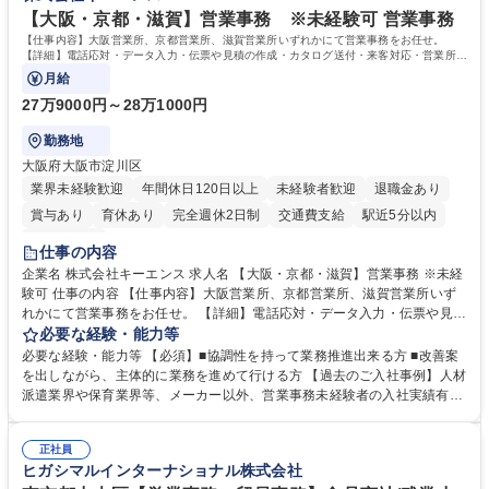
を込めてコミュニケーションをとりながら広報関連業務を行っておりま
【大阪・京都・滋賀】営業事務 ※未経験可 営業事務
す。 学歴・資格 学歴：大学院 大学 高専 短大 専修学校 高校 語学力： 資
【仕事内容】大阪営業所、京都営業所、滋賀営業所いずれかにて営業事務をお任せ。
格：
【詳細】電話応対・データ入力・伝票や見積の作成・カタログ送付・来客対応・営業所内
で発生する事務業務や業務改善をお任せ。
月給
27万9000円～28万1000円
勤務地
大阪府大阪市淀川区
業界未経験歓迎
年間休日120日以上
未経験者歓迎
退職金あり
賞与あり
育休あり
完全週休2日制
交通費支給
駅近5分以内
土日祝休み
仕事の内容
企業名 株式会社キーエンス 求人名 【大阪・京都・滋賀】営業事務 ※未経
験可 仕事の内容 【仕事内容】大阪営業所、京都営業所、滋賀営業所いず
れかにて営業事務をお任せ。 【詳細】電話応対・データ入力・伝票や見積
の作成・カタログ送付・来客対応・営業所内で発生する事務業務や業務改
必要な経験・能力等
善をお任せ。 【教育制度】ご入社後、育成担当とペアになりながらOJTに
必要な経験・能力等 【必須】■協調性を持って業務推進出来る方 ■改善案
て業務を覚えていただくことが可能です。業務システムがきちんと構築さ
を出しながら、主体的に業務を進めて行ける方 【過去のご入社事例】人材
れているため、スムーズに仕事に慣れることができる環境です。また、
派遣業界や保育業界等、メーカー以外、営業事務未経験者の入社実績有
「チームで成果を出す文化」があり、良いやり方を積極的に共有しながら
【当社の事務職について】単なる事務ではなく主体性を発揮したサポート
常に改善を目指す風土のため、安心して業務に取り組んでいただけます。
により、キーエンスの付加価値向上に貢献します。ベースの定型業務に加
募集職種 【大阪・京都・滋賀】営業事務 ※未経験可
正社員
えて、お客様や社員の状況に合わせ、能動的なサポート、改善の動きも期
ヒガシマルインターナショナル株式会社
待され。組織を支えるスペシャリストとして、チームに貢献し、結果的に