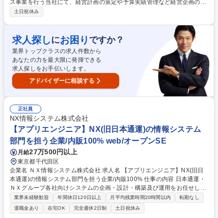
ス事業を行う当社にて、経営計画の策定や予算実績管理など経営企画のメ
イン業務をお任せいたします。会社の成長を支えるかつ社会インフラであ
土日祝休み
る物流の維持発展という価値に貢献できる仕事です。 【業務詳細】経営計
画策定や予算管理、経営会議運営、各種企画提案、新拠点やＭ＆Ａの調査
推進、拠点保守管理、助成金等の行政対応、規則見直しを担当します。メ
求人探し
お困り
に
ですか？
インの割合はこれまでの経験に応じて決定し、不動産経験者は拠点開発中
業界トップクラスの求人件数から
心、倉庫経験者は現場改善と企画の兼務など、特性に合わせできる事から
あなたの力を最大限に発揮できる
着手可能です。教育体制も万全で少しずつ業務を習得できます。【業務の
求人探しをお手伝いします。
変更の範囲】会社の定める業務全般です。 募集職種 【福岡/経営企画】物
流の未来を創る/残業月20h/長期就業を支える福利厚生多数
アドバイザーに相談する
正社員
NX情報システム株式会社
【アプリエンジニア】NX(旧日本通運)の情報システム
部門を担う企業/内販100% web/オープンSE
27万500円以上
月給
東京都千代田区
企業名 ＮＸ情報システム株式会社 求人名 【アプリエンジニア】NX(旧日
本通運)の情報システム部門を担う企業/内販100% 仕事の内容 日本通運・
ＮＸグループ各社向けシステムの企画・設計・構築及び運用をお任せしま
す。当社はＮＸグループビル内にオフィスを構えており、お客様との距離
業界未経験歓迎
年間休日120日以上
月平均残業時間20時間以内
転勤なし
が近いです。(自社勤務です)業務内容詳細は下記となります。 1.新規開
退職金あり
在宅OK
完全週休2日制
土日祝休み
発：要件定義～リリースまで対応します。 2.既存システムの運用：運用と