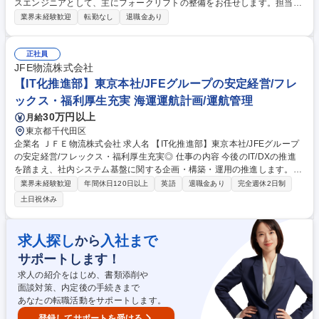
スエンジニアとして、主にフォークリフトの整備をお任せします。担当先
へ出向き、修理・点検・整備を行うお仕事です。場合によっては新車の販
業界未経験歓迎
転勤なし
退職金あり
売提案などを行う機会がございます。 ■具体的には、訪問先に応じて定期
点検を行い、メンテナンスが必要な場合はその場で修理を行います。ま
た、現地対応ができない場合は、直接持ち込んでいただき作業場で修理を
正社員
行います。 ■担当先は10～15先程度を予定、担当エリアは大阪を中心とし
JFE物流株式会社
た近畿圏内のみ長期出張等はありません。訪問件数は1日1～3社程度、月
【IT化推進部】東京本社/JFEグループの安定経営/フレ
例点検や年次点検もあり、基本的には外出していることが多いです。 募集
ックス・福利厚生充実 海運運航計画/運航管理
職種 【兵庫/尼崎市/サービスエンジニア(フォークリフト整備)】転勤無/ア
30万円以上
月給
クセス◎
東京都千代田区
企業名 ＪＦＥ物流株式会社 求人名 【IT化推進部】東京本社/JFEグループ
の安定経営/フレックス・福利厚生充実◎ 仕事の内容 今後のIT/DXの推進
を踏まえ、社内システム基盤に関する企画・構築・運用の推進します。
（特にネットワーク領域はセキュリティBCP・ゼロトラスト対応・安定し
業界未経験歓迎
年間休日120日以上
英語
退職金あり
完全週休2日制
たネットワーク環境構築がPJTの主軸となります。） 具体的業務：上流～
土日祝休み
下流まで様々な業務がある為、スキルに応じてお任せします ■社内ネット
ワークの設計・構築・運用（LAN/WAN/拠点間接続） ■ネットワーク障害
対応・トラブルシュート ■ベンダーコントロール・プロジェクト推進 ■IT
求人探し
入社まで
から
基盤の中長期戦略の検討・改善活動など 募集職種 【IT化推進部】東京本
サポートします！
社/JFEグループの安定経営/フレックス・福利厚生充実◎
求人の紹介をはじめ、書類添削や
面談対策、内定後の手続きまで
あなたの転職活動をサポートします。
登録してサポートを受ける