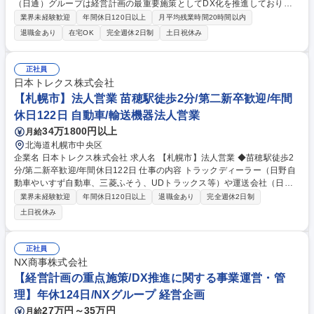
（日通）グループは経営計画の最重要施策としてDX化を推進しており、D
X体制強化を担う中核メンバーを募集しています。 入社される方には、業
業界未経験歓迎
年間休日120日以上
月平均残業時間20時間以内
務効率化、デジタル営業提案拡大を牽引していただきます。全社規模での
退職金あり
在宅OK
完全週休2日制
土日祝休み
DX戦略において、その企画立案から実行、進捗管理までを担当、DX戦略
実現に貢献する重要なポジションです。■業務内容変更の範囲：当社業務
全般に変更の可能性があります。 募集職種 【経営計画の重点施策・DX推
正社員
進に関する事業運営・管理】年休124日/NXグループ
日本トレクス株式会社
【札幌市】法人営業 苗穂駅徒歩2分/第二新卒歓迎/年間
休日122日 自動車/輸送機器法人営業
34万1800円以上
月給
北海道札幌市中央区
企業名 日本トレクス株式会社 求人名 【札幌市】法人営業 ◆苗穂駅徒歩2
分/第二新卒歓迎/年間休日122日 仕事の内容 トラックディーラー（日野自
動車やいすず自動車、三菱ふそう、UDトラックス等）や運送会社（日本
通運、トナミ運輸、センコー運輸等）に対してトレーラー、トラックボデ
業界未経験歓迎
年間休日120日以上
退職金あり
完全週休2日制
ィ等輸送機器の提案営業をお任せします。 【営業方法】ルート：新規＝
土日祝休み
9：1※汎用製品もありますが、お客様のニー ズを取り入れたオーダーメ
イド製品がメイン。お客様のニーズを汲み取り 、設計部門とのやりとりに
より、いかに積荷に最適な車両をつくりあげて いくかが重要です。【顧客
正社員
数】100～150社(常時稼働は10～20社ほど) 【研修制度】ご入社後2ヶ月
NX商事株式会社
程度、製品知識等の研修を行った上で現場で のOJTに進みますので異業界
【経営計画の重点施策/DX推進に関する事業運営・管
からの転職でもご活躍いただけます。 募集職種 【札幌市】法人営業 ◆苗
理】年休124日/NXグループ 経営企画
穂駅徒歩2分/第二新卒歓迎/年間休日122日
27万円～35万円
月給