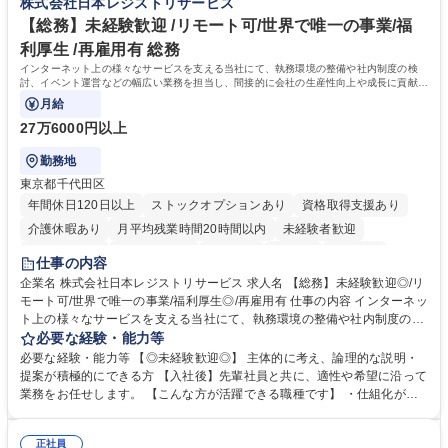
株式会社日本レジストリサービス
業務職/三井物産グループ/平均残業時間10H/完全週休2日
方。多様な関係者と謙虚に信頼関係を構築でき、期限を意識したスケジュ
ール管理が出来る方。※将来的に他部署（営業部門、コーポレート部門）
【総務】未経験歓迎 /リモート可/世界で唯一の事業/福
へのジョブローテーションの可能性があります。 学歴・資格 学歴：大学
利厚生 /再雇用有 総務
院 大学 語学力： 資格：宅地建物取引士
インターネット上の様々なサービスを支える当社にて、執務環境の整備や社内制度の検
討、イベント運営などの幅広い業務を担当し、間接的に会社の生産性向上や成長に貢献し
ている部署です。
月給
27万6000円以上
勤務地
東京都千代田区
年間休日120日以上
ストックオプションあり
資格取得支援あり
介護休暇あり
月平均残業時間20時間以内
未経験者歓迎
住宅手当あり
時短勤務あり
研修あり
在宅OK
賞与あり
仕事の内容
完全週休2日制
交通費支給
駅近5分以内
土日祝休み
服装自由
企業名 株式会社日本レジストリサービス 求人名 【総務】未経験歓迎◎/リ
モート可/世界で唯一の事業/福利厚生◎/再雇用有 仕事の内容 インターネッ
ト上の様々なサービスを支える当社にて、執務環境の整備や社内制度の検
討、イベント運営などの幅広い業務を担当し、間接的に会社の生産性向上
必要な経験・能力等
や成長に貢献している部署です。 会社の全メンバーが安心して長く成果を
必要な経験・能力等 【◎未経験歓迎◎】 主体的に考え、論理的な説明・
発揮できる環境を整えるために、毎日のメンテナンスや維持管理に加え、
提案が積極的にできる方 【入社後】先輩社員と共に、適性や希望に沿って
新たな施策検討を積極的に行っていただき、会社全体を巻き込み課題解決
業務をお任せします。 【こんな方が活躍できる職種です】 ・仕組化が好
を推進。 ・オフィス運営：執務環境の整備・物品管理・社内規定整備/改
き/得意・協働の姿勢を持っている・優先順位付け、マルチタスクが得意・
善・イベント企画/運営・非常時の対応 など、本人の希望や適性によって
様々な立場で物事を考えられる・定型業務だけでなく突発的な出来事にも
幅広い業務の体得が可能で、多様なキャリアパスを描くことも可能です。
正社員