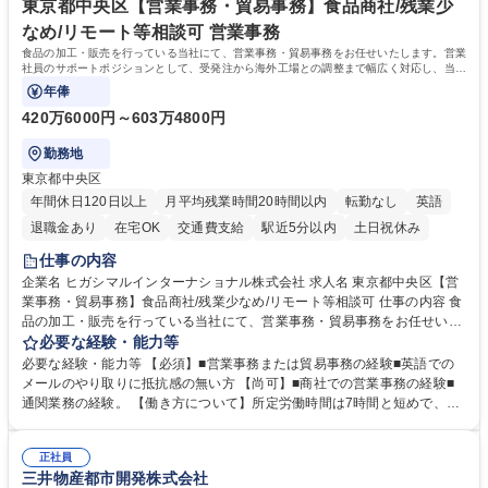
社員から頼られる存在になることができます。平均19:30の退勤以降の業
東京都中央区【営業事務・貿易事務】食品商社/残業少
務の持ち帰りも禁止されており、メリハリのある働き方となります。 学
なめ/リモート等相談可 営業事務
歴・資格 学歴：大学院 大学 高専 短大 語学力： 資格：
食品の加工・販売を行っている当社にて、営業事務・貿易事務をお任せいたします。営業
社員のサポートポジションとして、受発注から海外工場との調整まで幅広く対応し、当社
事業の根幹を支えていただきます。
年俸
420万6000円～603万4800円
勤務地
東京都中央区
年間休日120日以上
月平均残業時間20時間以内
転勤なし
英語
退職金あり
在宅OK
交通費支給
駅近5分以内
土日祝休み
仕事の内容
企業名 ヒガシマルインターナショナル株式会社 求人名 東京都中央区【営
業事務・貿易事務】食品商社/残業少なめ/リモート等相談可 仕事の内容 食
品の加工・販売を行っている当社にて、営業事務・貿易事務をお任せいた
します。営業社員のサポートポジションとして、受発注から海外工場との
必要な経験・能力等
調整まで幅広く対応し、当社事業の根幹を支えていただきます。 ■受発注
必要な経験・能力等 【必須】■営業事務または貿易事務の経験■英語での
業務、請求書発行 ■海外工場とのスケジュール調整 ■在庫管理 ■輸入書類
メールのやり取りに抵抗感の無い方 【尚可】■商社での営業事務の経験■
の確認・作成 ■配送手配 ■通関業者を通して行う輸出入業全般 ■倉庫との
通関業務の経験。 【働き方について】所定労働時間は7時間と短めで、残
倉入れ調整等 ※ゼネラリストとしてのキャリアアップを目指すことが可能
業も月平均20時間以下です。時差出勤制度や週1日のリモート勤務も相談
です。単に商品を販売するだけでなく原料の仕入れから販売までをトータ
可能で、ワークライフバランスを保ち長期就業しやすい環境です。 【当社
ルプロデュースしているため、商品に関わる全ての業務をサポート頂きま
正社員
の強み】1991年の設立以来、外食産業を中心としたお客様の多様なニー
三井物産都市開発株式会社
す。 募集職種 東京都中央区【営業事務・貿易事務】食品商社/残業少なめ/
ズに沿った冷凍水産物等の生産・輸入・販売を一貫して手掛けています。