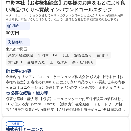
指す
専修学校 高校 語学力： 資格：
中野本社【お客様相談室】お客様のお声をもとにより良
い商品づくりへ貢献 インバウンドコールスタッフ
≪★コミュニケーションを通してキリンのファンを増やしませんか？★≫ お客様のお声
をより良い商品づくりに活かしていく上で、窓口となるお客様相談室でのお仕事です。
月給
30万円
勤務地
東京都中野区
業界未経験歓迎
年間休日120日以上
退職金あり
在宅OK
賞与あり
交通費支給
土日祝休み
寮・社宅あり
仕事の内容
企業名 キリンアンドコミュニケーションズ株式会社 求人名 中野本社【お
客様相談室】お客様のお声をもとにより良い商品づくりへ貢献 仕事の内容
≪★コミュニケーションを通してキリンのファンを増やしませんか？★≫
お客様のお声をより良い商品づくりに活かしていく上で、窓口となるお客
必要な経験・能力等
様相談室でのお仕事です。 日々お客様からいただくキリングループへのご
必要な経験・能力等 【必須】コールセンターやお客様相談室の業務経験、
意見を、企業活動に活かしています。お客様からの声に迅速かつ誠意をも
PCが使える方（Word・Excel）【働き方】在宅勤務・リモートワーク相
って対応、情報提供するとともにグループ内活動に反映しています。 【具
談可/月平均残業7～8時間程度 【入社後の研修】着任から1か月は電話対応
体的には】電話応対、メール、お手紙対応、ご指摘品調査報告書作成、有
のOJTを中心に実施し、電話対応に慣れた段階でメール・手紙のOJTを実
人チャットボット対応など。 【1日の対応件数】■電話：月間一人当たり
施する予定です。独り立ち以降もしっかりフォローする体制を整えていま
平均100件前後■メール・手紙：同上40件前後 募集職種 中野本社【お客様
正社員
すのでご安心ください。 【当社について】キリングループの広報機能を担
株式会社キーエンス
相談室】お客様のお声をもとにより良い商品づくりへ貢献
う会社として、お客様との出会いを大切にし、磨き上げたホスピタリティ