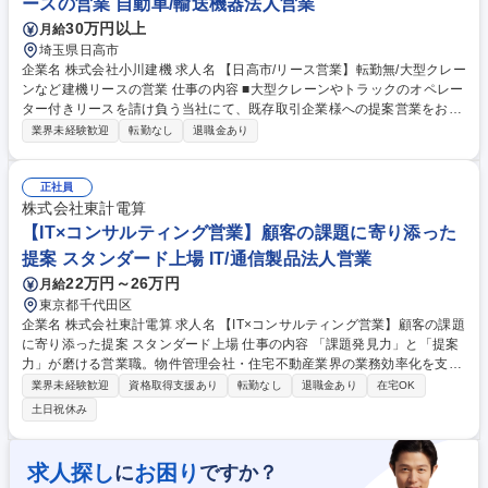
ースの営業 自動車/輸送機器法人営業
30万円以上
月給
埼玉県日高市
企業名 株式会社小川建機 求人名 【日高市/リース営業】転勤無/大型クレー
ンなど建機リースの営業 仕事の内容 ■大型クレーンやトラックのオペレー
ター付きリースを請け負う当社にて、既存取引企業様への提案営業をお任
せいたします。長年取引のある大手ゼネコンをはじめとするお客様への対
業界未経験歓迎
転勤なし
退職金あり
応が中心で、 信頼関係を深めながら案件に応じた最適なリースプランを提
案していくポジションです。※飛び込みやテレアポなどの新規開拓はほと
んどなく、既存顧客への対応が中心です。■「顧客満足」を重視してお
正社員
り、堅実に信頼を積み重ねる営業スタイルを大切にしています。 お客様か
株式会社東計電算
らのご依頼に応じて、大型クレーン＋操縦オペレーターをセットで提案
【IT×コンサルティング営業】顧客の課題に寄り添った
し、見積作成や大型現場への立ち合いなどを行っていただきます。 募集職
提案 スタンダード上場 IT/通信製品法人営業
種 【日高市/リース営業】転勤無/大型クレーンなど建機リースの営業
22万円～26万円
月給
東京都千代田区
企業名 株式会社東計電算 求人名 【IT×コンサルティング営業】顧客の課題
に寄り添った提案 スタンダード上場 仕事の内容 「課題発見力」と「提案
力」が磨ける営業職。物件管理会社・住宅不動産業界の業務効率化を支援
するシステム提案営業をお任せします。既存顧客との関係構築から新規開
業界未経験歓迎
資格取得支援あり
転勤なし
退職金あり
在宅OK
拓まで、幅広く活躍できるポジションです。 【商材】管理会社の“めんど
土日祝休み
くさい”を全部まとめてラクにするシステム：物件管理、顧客情報、業者
とのやり取りまで全部まとめて管理 【詳細】■顧客の課題をヒアリング
し、最適なシステムを提案、販売 ■顧客の課題把握、システム提案、見積
求人探し
お困り
に
ですか？
作成、契約締結、導入後のサポート ■展示会・ウェビナーなど販促活動の