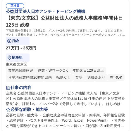
密集地域の特定整備路線の用地取得、道路に関する普及啓発事業、都内の
は、駐車場の管理運営や道路用地の取得、公益財団法人の中枢を担う管理
道路施設や道路工事現場の見学ツアー事業 ※入社後は上記いずれかの部門
正社員
部門など多岐に渡る業務を経験できます。 ■様々なプロジェクト：駐車場
公益財団法人日本アンチ・ドーピング機構
へ配属。※業務内容変更の範囲：会社の定める業務 募集職種 【都庁グル
事業の他、新宿駅西口広場内に設置された照明を兼ねた広告「ブライトサ
ープ】総合職（事務）◇残業月平均9時間未満／有給年平均16日取得
イン」の管理運営を行うなど、事業収益を生み出す活動を積極的に行って
【東京/文京区】公益財団法人の総務人事業務/年間休日
います。 学歴・資格 学歴：大学院 大学 高専 短大 専修学校 高校 語学力：
125日 総務
資格：
下記業務を部長1名、課長1名、メンバー2名で分担して遂行しています。 はじめは担当
者として業務を覚えていただき、ゆくゆくはリーダーやマネージャーポジションとして活
躍いただくことを期待しています。
月給
27万円～35万円
勤務地
東京都文京区
業界未経験歓迎
副業・WワークOK
年間休日120日以上
月平均残業時間20時間以内
転勤なし
英語
退職金あり
在宅OK
賞与あり
育休あり
完全週休2日制
交通費支給
土日祝休み
仕事の内容
食事補助あり
企業名 公益財団法人日本アンチ・ドーピング機構 求人名 【東京／文京
区】公益財団法人の総務人事業務／年間休日125日 仕事の内容 下記業務を
部長1名、課長1名、メンバー2名で分担して遂行しています。 はじめは担
当者として業務を覚えていただき、ゆくゆくはリーダーやマネージャーポ
必要な経験・能力等
ジションとして活躍いただくことを期待しています。 【総務・人事グルー
必要な経験・能力等 ・公的助成金や補助金の申請・四半期、年間報告経験
プの業務内容】 ・人事制度関連 ・採用活動 ・教育研修の企画、実行 ・勤
・総務経験 ・PCスキル中級以上（Word、Excel、PowerPoint） ・社内外
怠管理 ・官公庁への各種提出 ・法定の会議運営（評議員会、理事会） ・
と円滑な調整ができるコミュニケーション能力 ・口が堅い方 ■歓迎要件
コンプライアンス ・内部規程やルールの管理、整備、文書管理 ・契約関