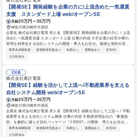
株式会社東計電算
【開発SE】開発経験を企業の力に!上流含めた一気通貫
支援 スタンダード上場 web/オープンSE
25万円～35万円
月給
神奈川県川崎市中原区
企業名 株式会社東計電算 求人名 【開発SE】開発経験を企業の力に！上流
含めた一気通貫支援 スタンダード上場 仕事の内容 大手企業の社宅や寮の
管理を効率化する自社システムの開発・導入をお任せ。複雑な契約や支払
業務をITでシンプルに。要件定義から導入まで、プロジェクトの全工程を
業界未経験歓迎
資格取得支援あり
転勤なし
退職金あり
在宅OK
リードするやりがいのあるポジションです。 【商材】企業の社宅・寮管理
土日祝休み
を支える自社パッケージシステム【詳細】■社宅管理代行会社や企業への
ヒアリング・要件定義 ■基本・詳細設計、プログラミング（C#、VB.NE
T、ASP.NET） ■各種テスト工程（単体・結合・総合） ■システム導入・
正社員
操作指導・アフターフォロー ■特定の工程のみに留まらず、顧客の課題を
株式会社東計電算
解決するための機能企画や改善提案まで幅広くお任せします。 募集職種
【開発SE】経験を活かして上流へ!不動産業界を支える
【開発SE】開発経験を企業の力に！上流含めた一気通貫支援 スタンダー
自社システム開発 web/オープンSE
ド上場
25万円～35万円
月給
神奈川県川崎市中原区
企業名 株式会社東計電算 求人名 【開発SE】経験を活かして上流へ！不動
産業界を支える自社システム開発 仕事の内容 不動産管理会社の「事務負
担」を劇的に減らす自社パッケージ『J-RENT』の開発・導入をお任せ。
開発経験を活かし、要件定義から導入まで全工程をリードする、手触り感
業界未経験歓迎
資格取得支援あり
転勤なし
退職金あり
在宅OK
バツグンのエンジニア職です。 【商材】賃貸管理の複雑な事務をITで自動
土日祝休み