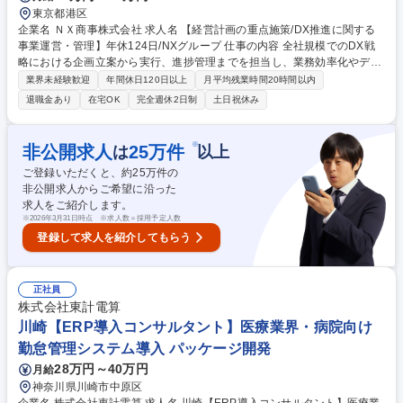
東京都港区
企業名 ＮＸ商事株式会社 求人名 【経営計画の重点施策/DX推進に関する
事業運営・管理】年休124日/NXグループ 仕事の内容 全社規模でのDX戦
略における企画立案から実行、進捗管理までを担当し、業務効率化やデジ
タル営業提案拡大を牽引していただきます。 入社される方には、業務効率
業界未経験歓迎
年間休日120日以上
月平均残業時間20時間以内
化、デジタル営業提案拡大を牽引していただきます。全社規模でのDX戦
退職金あり
在宅OK
完全週休2日制
土日祝休み
略において、その企画立案から実行、進捗管理までを担当、DX戦略実現
に貢献する重要なポジションです。■業務内容変更の範囲：当社業務全般
に変更の可能性があります。 募集職種 【経営計画の重点施策/DX推進に関
※
非公開求人
25
万件
は
以上
する事業運営・管理】年休124日/NXグループ
ご登録いただくと、約
25
万件の
非公開求人からご希望に沿った
求人をご紹介します。
※
2026年3月31日時点 ※求人数＝採用予定人数
登録して求人を紹介してもらう
正社員
株式会社東計電算
川崎【ERP導入コンサルタント】医療業界・病院向け
勤怠管理システム導入 パッケージ開発
28万円～40万円
月給
神奈川県川崎市中原区