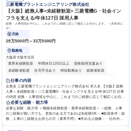
対処できる・新しいことに興味関心がある 【魅力】■自己啓発支援：資格
三菱電機プラントエンジニアリング株式会社
募集職種 【総務】未経験歓迎◎/リモート可/世界で唯一の事業/福利厚生◎/
取得や通信教育など費用の80%（年間25万円まで）を補助 ■住宅手当：家
再雇用有
賃の50%（月額7万円まで）を補助 学歴・資格 学歴：大学院 大学 語学
【大阪】総務人事<未経験歓迎> 三菱電機G・社会イン
力： 資格：
フラを支える/年休127日 採用人事
総務・人事領域を中心に、これまでのご経験に応じて幅広くお任せします。 ＜具体的に
は＞
月給
29万5000円～33万5000円
勤務地
大阪府大阪市北区
業界未経験歓迎
年間休日120日以上
資格取得支援あり
未経験者歓迎
住宅手当あり
時短勤務あり
経験者歓迎
退職金あり
在宅OK
賞与あり
完全週休2日制
交通費支給
仕事の内容
駅近5分以内
土日祝休み
服装自由
寮・社宅あり
食事補助あり
企業名 三菱電機プラントエンジニアリング株式会社 求人名 【大阪】総務
人事＜未経験歓迎＞◇三菱電機G・社会インフラを支える/年休127日 仕事
の内容 総務・人事領域を中心に、これまでのご経験に応じて幅広くお任せ
します。 ＜具体的には＞ ・総務/人事労務（給与・社保・勤怠管理など）
必要な経験・能力等
・採用・教育研修 ・福利厚生運用 など ※基本的には事務所勤務ですが、
必要な経験・能力等 ＜職種未経験歓迎・業界未経験歓迎＞ ～総務、人事
採用や教育等の業務内容により、関西圏以外への日帰り・宿泊を伴う国内
のご経験が無い方でも、意欲のある方であれば未経験OK～ ■歓迎条件：総
出張もございます。 ※担当業務を持ちつつ、お互いに助け合いながら、総
務、人事のご経験をお持ちの方（業界不問） ■求める人物像：・社内外の
務部という組織として協力しながら進める体制です。 募集職種 【大阪】
関係各部門との調整を率先して行い、業務を円滑に遂行できる協調性やコ
総務人事＜未経験歓迎＞◇三菱電機G・社会インフラを支える/年休127日
ミュニケーション能力を持っている方 ・人事総務領域に興味がありゼネラ