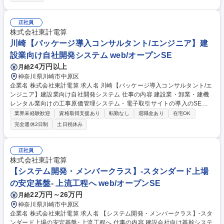
化するパッケージシステム 【詳細】■不動産管理会社へのヒアリング・要
件定義 ■基本設計・詳細設計・プログラミング（C#、VB.NET、ASP.NE
T） ■単体・結合・総合テストの実施 ■ユーザーへのシステム導入・操作レ
正社員
クチャー ■導入後のフォロー・追加改修。特定の工程だけでなく、顧客の
株式会社東計電算
顔が見える環境で一貫してモノづくりに携われます。 募集職種 【開発S
川崎【パッケージ導入コンサルタント/エンジニア】建
E】経験を活かして上流へ！不動産業界を支える自社システム開発
設業向け自社開発システム web/オープンSE
24万円以上
月給
神奈川県川崎市中原区
企業名 株式会社東計電算 求人名 川崎【パッケージ導入コンサルタント/エ
ンジニア】建設業向け自社開発システム 仕事の内容 建設業・卸業・建機
レンタル業向けの工事原価管理システム・電子取引サイトの導入のSE・P
G開発をお任せします。 【具体的な業務】 ■営業に同行しての顧客ニーズ
業界未経験歓迎
資格取得支援あり
転勤なし
退職金あり
在宅OK
のヒアリング ■要件定義 ■システム開発・外部設計 ■開発部門やサポート
完全週休2日制
土日祝休み
部門との連携 ■システム導入支援・立ち上げ 募集職種 川崎【パッケージ
導入コンサルタント/エンジニア】建設業向け自社開発システム
正社員
株式会社東計電算
【システム開発・メンバークラス】-スタンダード上場
の安定基盤- 上流工程へ web/オープンSE
22万円～26万円
月給
神奈川県川崎市中原区
企業名 株式会社東計電算 求人名 【システム開発・メンバークラス】-スタ
ンダード上場の安定基盤- 上流工程へ 仕事の内容 建設会社向け基幹システ