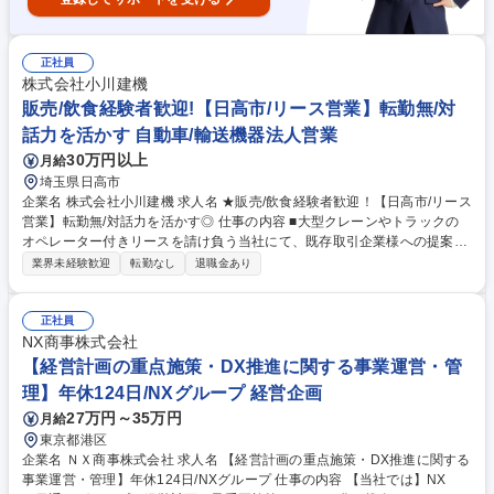
正社員
株式会社小川建機
販売/飲食経験者歓迎!【日高市/リース営業】転勤無/対
話力を活かす 自動車/輸送機器法人営業
30万円以上
月給
埼玉県日高市
企業名 株式会社小川建機 求人名 ★販売/飲食経験者歓迎！【日高市/リース
営業】転勤無/対話力を活かす◎ 仕事の内容 ■大型クレーンやトラックの
オペレーター付きリースを請け負う当社にて、既存取引企業様への提案営
業をお任せいたします。販売や飲食などのコミュニケーションを武器とし
業界未経験歓迎
転勤なし
退職金あり
て活躍してきた方大歓迎です！ 【詳細】■大手ゼネコンをはじめ、長年取
引のあるお客様に対して、関係性を深めていく深耕営業です。■最適なリ
ースプランを提案いただきます ※飛び込み/テレアポなど新規開拓はほぼ
正社員
無し。既存顧客対応メイン！ ■「顧客満足」を重視しており、堅実に信頼
NX商事株式会社
を積み重ねる営業スタイルを大切にしています。関係性を高めるコミュニ
【経営計画の重点施策・DX推進に関する事業運営・管
ケーションに自信がある方 がご活躍いただきやすいです。 募集職種 ★販
理】年休124日/NXグループ 経営企画
売/飲食経験者歓迎！【日高市/リース営業】転勤無/対話力を活かす◎
27万円～35万円
月給
東京都港区
企業名 ＮＸ商事株式会社 求人名 【経営計画の重点施策・DX推進に関する
事業運営・管理】年休124日/NXグループ 仕事の内容 【当社では】NX