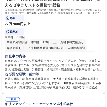
キャリアを築きたい」という前向きな意欲と挑戦を全力で応援します。 学
えるゼネラリストを目指す 総務
歴・資格 学歴：大学院 大学 高専 短大 専修学校 高校 語学力： 資格：日商
入社直後は労務（労務管理・給与計算・安全衛生・福利厚生等）からお任せいたします。
簿記検定1級 日商簿記検定2級 日商簿記検定3級
将来は総務・採用・教育業務へ守備範囲を広げ、組織運営を支えるゼネラリストをめざせ
ます。
月給
27万7000円以上
勤務地
東京都千代田区
業界未経験歓迎
年間休日120日以上
資格取得支援あり
介護休暇あり
月平均残業時間20時間以内
未経験者歓迎
住宅手当あり
時短勤務あり
退職金あり
在宅OK
賞与あり
仕事の内容
育休あり
完全週休2日制
交通費支給
土日祝休み
寮・社宅あり
企業名 株式会社日立医薬情報ソリューションズ 求人名 【総務・人事】未
経験歓迎/日立グループ/組織運営を支えるゼネラリストを目指す 仕事の内
容 入社直後は労務（労務管理・給与計算・安全衛生・福利厚生等）からお
任せいたします。将来は総務・採用・教育業務へ守備範囲を広げ、組織運
必要な経験・能力等
営を支えるゼネラリストをめざせます。 ・初期業務：労働時間管理、給与
必要な経験・能力等 ★未経験歓迎！ ★人事・総務領域を横断的に経験し
計算、社会保険対応、福利厚生管理、安全衛生、健康経営推進等をお任せ
幅広いスキルを身につけたい方におすすめ！ ■労務管理(給与計算・社会保
します。ご経験に応じて、休職者管理など、幅広く経験を積んでいただき
険手続き・勤怠管理など)に関心があり主体的に取り組める方 ※労務経験
ます。 ・将来的な広がり：総務・採用・教育・税務対応・経営企画等。
者は早期にご活躍いただけます。 ■チームで仕事を推進できる方■将来は
★メンバーがマンツーマンで丁寧に教えるため、ご経験が浅くても安心！
マネジメント職として活躍したい 【尚可】■人事、労務、採用、教育業務
幅広く経験を積みたい意欲がある方に最適な環境です。 募集職種 【総
正社員
のご経験 ■労務管理（給与計算・社会保険手続き・勤怠管理など）の経験
キリンアンドコミュニケーションズ株式会社
務・人事】未経験歓迎/日立グループ/組織運営を支えるゼネラリストを目
■衛生管理者の資格をお持ちの方 学歴・資格 学歴：大学院 大学 高専 短大