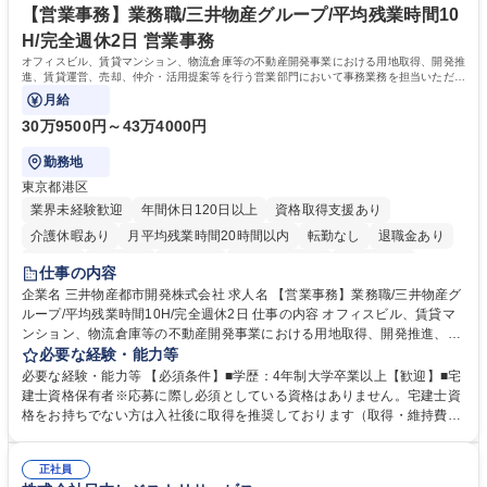
リモート等相談可
自社工場と海外拠点の強固な連携によるワンストップサービスが最大の強
【営業事務】業務職/三井物産グループ/平均残業時間10
みです。 学歴・資格 学歴：大学院 大学 語学力：英語 資格：
H/完全週休2日 営業事務
オフィスビル、賃貸マンション、物流倉庫等の不動産開発事業における用地取得、開発推
進、賃貸運営、売却、仲介・活用提案等を行う営業部門において事務業務を担当いただき
ます。
月給
30万9500円～43万4000円
勤務地
東京都港区
業界未経験歓迎
年間休日120日以上
資格取得支援あり
介護休暇あり
月平均残業時間20時間以内
転勤なし
退職金あり
在宅OK
賞与あり
育休あり
完全週休2日制
交通費支給
仕事の内容
駅近5分以内
土日祝休み
寮・社宅あり
企業名 三井物産都市開発株式会社 求人名 【営業事務】業務職/三井物産グ
ループ/平均残業時間10H/完全週休2日 仕事の内容 オフィスビル、賃貸マ
ンション、物流倉庫等の不動産開発事業における用地取得、開発推進、賃
貸運営、売却、仲介・活用提案等を行う営業部門において事務業務を担当
必要な経験・能力等
いただきます。 【詳細】・契約書管理、契約書製本、捺印対応、ファイリ
必要な経験・能力等 【必須条件】■学歴：4年制大学卒業以上【歓迎】■宅
ング、登記簿取得、調書取得・支払業務（各種費用支払、支払管理、請
建士資格保有者※応募に際し必須としている資格はありません。宅建士資
求・支払データ登録、取引先マスター申請対応）・予算作成及び予実管
格をお持ちでない方は入社後に取得を推奨しております（取得・維持費用
理・各種稟議書、報告書作成業務・各種台帳管理、交際費・会議費支払報
の一部補助あり） 【求める人物像】 ・向学心豊かで、主体的に行動でき
告書作成及び月次管理・部内総務庶務全般 など※※配属先によっては上記
る方。 ・社内外の多様な関係者と協調して業務を進められるコミュニケー
の他に担当頂く業務が発生する場合があります。 募集職種 【営業事務】
正社員
ション力がある方。 ・チャレンジを厭わず、粘り強く業務に取り組める