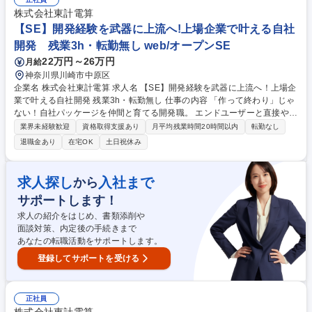
ムの改修・お客様からの問い合わせ対応・営業同行によるシステム提案な
株式会社東計電算
ど。現場の職人さんが効率的な業務を出来るよう、使いやすいシステムの
【SE】開発経験を武器に上流へ!上場企業で叶える自社
構築を目指します 募集職種 【システム開発・未経験歓迎】-マンツーマン
開発 残業3h・転勤無し web/オープンSE
OJTで着実にスキルUP- 転勤無し
22万円～26万円
月給
神奈川県川崎市中原区
企業名 株式会社東計電算 求人名 【SE】開発経験を武器に上流へ！上場企
業で叶える自社開発 残業3h・転勤無し 仕事の内容 「作って終わり」じゃ
ない！自社パッケージを仲間と育てる開発職。 エンドユーザーと直接やり
取りし、自社データセンターで稼働する決済システムの企画から運用ま
業界未経験歓迎
資格取得支援あり
月平均残業時間20時間以内
転勤なし
で、全工程に主役として関わることができます。 【商材】**BtoB取引の
退職金あり
在宅OK
土日祝休み
「お金の流れ」を支え、企業の成長を加速させる自社決済パッケージ 【詳
細】■顧客の「困った」を形にする要件整理・仕様検討 ■自社内での設
計・プログラミング・テスト ■サービスをより良くするための改善提案・
求人探し
入社まで
から
アップデート ■自社データセンターでの運用・保守サポート ★100％自社
サポートします！
内開発！客先常駐はなく、チームで協力しながらプロダクトを磨き上げま
す。 募集職種 【SE】開発経験を武器に上流へ！上場企業で叶える自社開
求人の紹介をはじめ、書類添削や
発 残業3h・転勤無し
面談対策、内定後の手続きまで
あなたの転職活動をサポートします。
登録してサポートを受ける
正社員