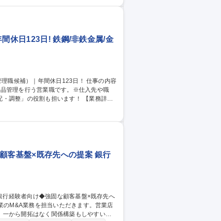
改善 ■インサイドセールスやマーケターと連
め、ビジネスパートナーとして伴走しま
Tの力で解決/リモート可◎
休日123日! 鉄鋼/非鉄金属/金
納品管理を行う営業職です。※仕入先や職
整」の役割も担います！ 【業務詳
ーズの把握： 情報収集を通じてお客様の課題
ション、見積書の作成 ■交渉・契約： 販売
納品手配、および現場での納品確認 募集
23日！
顧客基盤×既存先への提案 銀行
、一から開拓はなく関係構築もしやすい環