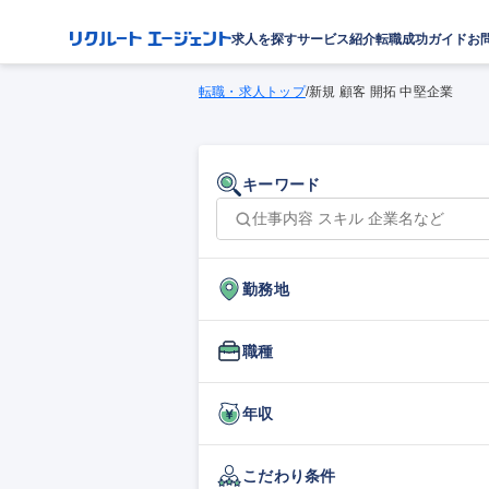
求人を探す
サービス紹介
転職成功ガイド
お
転職・求人トップ
/
新規 顧客 開拓 中堅企業
キーワード
勤務地
職種
年収
こだわり条件