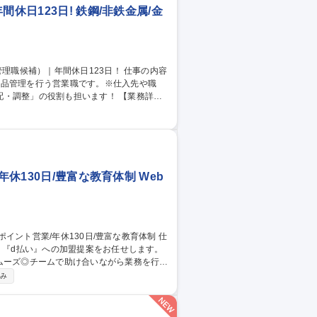
休日123日! 鉄鋼/非鉄金属/金
納品管理を行う営業職です。※仕入先や職
整」の役割も担います！ 【業務詳
ーズの把握： 情報収集を通じてお客様の課題
ション、見積書の作成 ■交渉・契約： 販売
納品手配、および現場での納品確認 募集
23日！
休130日/豊富な教育体制 Web
』『d払い』への加盟提案をお任せします。
ムーズ◎チームで助け合いながら業務を行い
休み
調整やサービス導入後の各種販促企画等
■テレアポ：新規獲得は電話で行いますが終
安心◎ 募集職種 【仙台/法