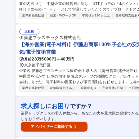
事の内容 大手・中堅企業の経営層に対し、NTTドコモの『dポイント
NTTドコモのパートナーとして営業していただくのでアプローチもス
【業務概要】『dポイント』『d払い』加盟を提案するソリューション
業界未経験歓迎
副業・WワークOK
年間休日120日以上
資格取得支援あ
へ加盟による課題解決を提案する ■導入・拡大：契約後の手配調整や
態】■適性によりアサインできる部署へ配属 ■提案から契約後のフォロ
いませんが、目標はあり 募集職種 【大阪/法人営業】NTTドコモに駐在/ｄポイント営業/年休130日/豊富な教育体
正社員
制
伊藤忠プラスチックス株式会社
【海外営業(電子材料)】伊藤忠商事100%子会社の安
気/電子技術営業
28万5000円～40万円
月給
東京都千代田区
企業名 伊藤忠プラスチックス株式会社 求人名 【海外営業(電子材料)】伊藤忠商事100％子会社の安定基盤/英語・
中国語を活かす 仕事の内容 伊藤忠グループの強固なグローバルネットワークを駆使し、海外のディスプレイ製造
会社に向けた、電子材料の提案および販売活動をお任せします。世界
【具体的には】 ■ディスプレイに加え、半導体や環境エネルギー分野の化学品の輸出入貿易業務 ■伊藤忠グループ
業界未経験歓迎
資格取得支援あり
退職金あり
完全週休2日制
土日祝
の海外現地法人と密に連携した、既存顧客のシェア拡大施策の実行 ■
張による、新規ビジネスの積極的な開拓と深耕 ■市場動向の分析と、
企画立案・提供 募集職種 【海外営業(電子材料)】伊藤忠商事1
求人探し
お困り
に
ですか？
業界トップクラスの求人件数から、あなたの力を最大限に発揮できる
しをお手伝いします。
アドバイザーに相談する