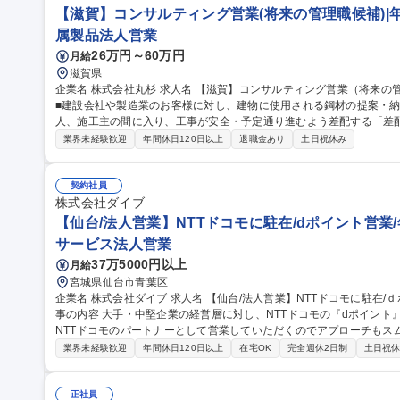
【滋賀】コンサルティング営業(将来の管理職候補)|年間
属製品法人営業
26万円～60万円
月給
滋賀県
企業名 株式会社丸杉 求人名 【滋賀】コンサルティング営業（将来の管理職候補）｜年間休日123日！ 仕事の内容
■建設会社や製造業のお客様に対し、建物に使用される鋼材の提案・
人、施工主の間に入り、工事が安全・予定通り進むよう差配する「差配・調
細】 ■顧客対応： 担当顧客への定期訪問および新規顧客の開拓 ■ニ
業界未経験歓迎
年間休日120日以上
退職金あり
土日祝休み
やニーズを特定 ■提案・見積： 最適な商品やサービスのプレゼンテー
価格の交渉・決定、契約内容の確認と締結 ■デリバリー管理： 顧客への
職種 【滋賀】コンサルティング営業（将来の管理職候補）｜年間休日1
契約社員
株式会社ダイブ
【仙台/法人営業】NTTドコモに駐在/dポイント営業/年
サービス法人営業
37万5000円以上
月給
宮城県仙台市青葉区
企業名 株式会社ダイブ 求人名 【仙台/法人営業】NTTドコモに駐在/ｄポイント営業/年休130日/豊富な教育体制 仕
事の内容 大手・中堅企業の経営層に対し、NTTドコモの『dポイント
NTTドコモのパートナーとして営業していただくのでアプローチもス
ます。 【業務概要】『dポイント』『d払い』加盟を提案するソリューション営業 【業務詳細】■新規開拓：経営
業界未経験歓迎
年間休日120日以上
在宅OK
完全週休2日制
土日祝
幹部層へ加盟による課題解決を提案する ■導入・拡大：契約後の手配
【営業形態】■チーム制：6人1チームで複数企業を担当（適性配分） 
日行うことはありません！ ■フォロー：チームで支え合う環境のため過度な重圧はなく
正社員