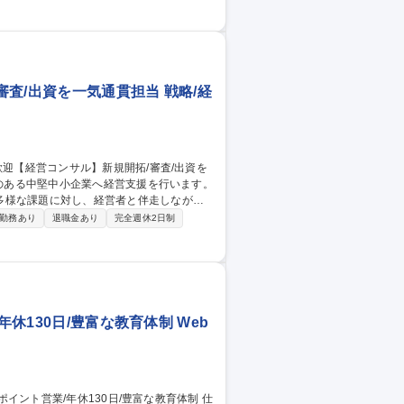
実装、本番環境への公開までを一貫して担当
MS実装・MAとの連携・セキュリティの対
ることができます。 ■コードを書く・実装す
未経験採用【HTM
査/出資を一気通貫担当 戦略/経
多様な課題に対し、経営者と伴走しながら
勤務あり
退職金あり
完全週休2日制
組織運営、人事労務、約3,000社のネット
資業務・審査：優良中堅企業の探索から出資条
経営者を訪問し、2～3社に対して新規出資を
拓/審査/出資を一気通貫担当
休130日/豊富な教育体制 Web