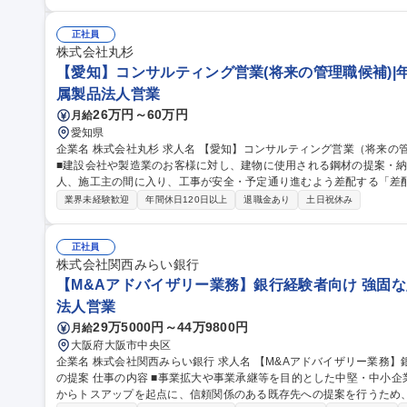
利用促進の提案 ■開発チームへのフィードバックを通じたプロダクト
携した新たな市場・顧客の拡張 顧客の「こうなりたい」を実現するた
す。 募集職種 【課題解決型営業】中堅・準大手企業の本質的課題をI
正社員
株式会社丸杉
【愛知】コンサルティング営業(将来の管理職候補)|年間
属製品法人営業
26万円～60万円
月給
愛知県
企業名 株式会社丸杉 求人名 【愛知】コンサルティング営業（将来の管理職候補）｜年間休日123日！ 仕事の内容
■建設会社や製造業のお客様に対し、建物に使用される鋼材の提案・
人、施工主の間に入り、工事が安全・予定通り進むよう差配する「差配・調
細】 ■顧客対応： 担当顧客への定期訪問および新規顧客の開拓 ■ニ
業界未経験歓迎
年間休日120日以上
退職金あり
土日祝休み
やニーズを特定 ■提案・見積： 最適な商品やサービスのプレゼンテー
価格の交渉・決定、契約内容の確認と締結 ■デリバリー管理： 顧客への
職種 【愛知】コンサルティング営業（将来の管理職候補）｜年間休日1
正社員
株式会社関西みらい銀行
【M&Aアドバイザリー業務】銀行経験者向け 強固な
法人営業
29万5000円～44万9800円
月給
大阪府大阪市中央区
企業名 株式会社関西みらい銀行 求人名 【M&Aアドバイザリー業務】銀行経験者向け◆強固な顧客基盤×既存先へ
の提案 仕事の内容 ■事業拡大や事業承継等を目的とした中堅・中小企業のM&A業務を担当いただきます。営業店
からトスアップを起点に、信頼関係のある既存先への提案を行うため