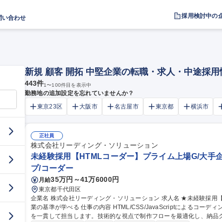
採用検討中の
問い合わせ
新規 顧客 開拓 中堅企業の転職・求人・中途採用
443
件
1
〜
100
件目を表示中
勤務地の追加設定を忘れていませんか？
東京23区
大阪市
名古屋市
東京都
横浜市
正社員
株式会社リーディング・ソリューション
未経験採用【HTMLコーダー】プライム上場G/大手
プ/コーダー
35万円～41万6000円
月給
東京都千代田区
企業名 株式会社リーディング・ソリューション 求人名 ★未経験採用【HTMLコーダー】プライム上場G／大手企
業の基準が学べる 仕事の内容 HTML/CSS/JavaScriptによるコーディング、CMSの実装、本番環境への公開まで
を一貫して担当します。技術的な視点で制作フローを最適化し、納品クオ