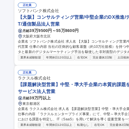
正社員
ソフトバンク株式会社
【大阪】コンサルティング営業/中堅企業のDX推進/
T/通信製品法人営業
39万9500円～55万8600円
月給
大阪府大阪市北区
企業名 ソフトバンク株式会社 求人名 【大阪】コンサルティング営業/中堅企業のDX推進/デジタルを駆使した次世
代営業 仕事の内容 当社の圧倒的な顧客基盤（約10万社規模）を持つ中堅・中小企業の法人顧客向けに、顧客デー
タと最新のデジタルマーケティング手法を駆使した非対面型のデジタ
を行います。 ■中小規模の既存法人顧客の維持拡大：お客さまからの問合せや追加・変更依頼などの営業対応。マ
業界未経験歓迎
年間休日120日以上
在宅OK
完全週休2日制
土日祝
ーケティングやプロダクトチームと連携したクロスセル、DX推進、課
顧客の開拓：マーケティングやプロダクトチームと連携した新規のお
（既存・新規）： マーケティング部門が顧客データを分析・創出し
正社員
ラクスル株式会社
施 募集職種 【大阪】コンサルティング営業/中堅企業のDX推進/デ
【課題解決型営業】中堅・準大手企業の本質的課題をI
サービス法人営業
39万円以上
月給
東京都港区
企業名 ラクスル株式会社 求人名 【課題解決型営業】中堅・準大手企業の本質的課題をITの力で解決/リモート可◎
仕事の内容 「ラクスルエンタープライズ事業」にて、中堅～準大手企業（
における課題を特定し、IT（SaaS）を用いて解決を導く提案営業を一気通貫でお
域における新規顧客の開拓 ■課題のヒアリングから特定、サービス提
業界未経験歓迎
年間休日120日以上
転勤なし
在宅OK
完全週休2日