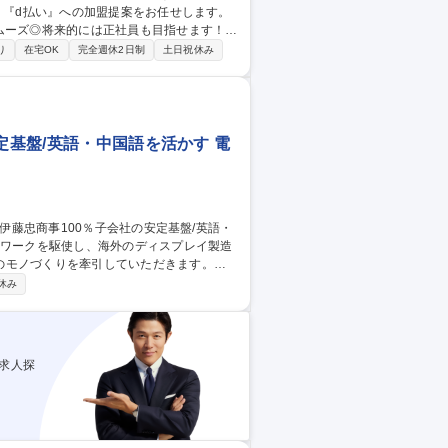
』『d払い』への加盟提案をお任せします。
ムーズ◎将来的には正社員も目指せます！
営業 【業務詳細】■新規開拓：経営幹部層
り
在宅OK
完全週休2日制
土日祝休み
サービス導入後の各種販促企画等 【営業形
ーまで一貫した伴奏型営業 ■ノルマはござ
定基盤/英語・中国語を活かす 電
のモノづくりを牽引していただきます。
休み
東アジアを中心とした海外および国内への出
顧客ニーズに応じた最適なソリューションの
00％子会社の安定基盤/英語・中国語を活かす
求人探