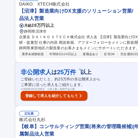
人営業】NTTドコモに駐在/ｄポイント営業/年休130日/豊富な教育体制
DAIKO XTECH株式会社
【沼津】製造業向けDX支援のソリューション営業/ 既
品法人営業
28万円以上
月給
静岡県沼津市
企業名 ＤＡＩＫＯ ＸＴＥＣＨ株式会社 求人名 【沼津】製造業向けDX支援のソリューション営業/ 既存顧客深
耕・提案型 仕事の内容 商談発掘、アフターフォローをメインに新規開拓活動も含めた営業活動全般を行います。
静岡県東部地区の製造業のお客さまをメインにサポートいただきます。 ▼既存顧客（主に大手製造業）への
営業・課題ヒアリング ▼OS・ソフト・ハードを組み合わせた最適な
業界未経験歓迎
年間休日120日以上
退職金あり
在宅OK
完全週休2
導入後のアフターフォローや伴走支援 ▼社内技術チームやパートナー
（反響メイン）/既存7割 ※案件規模は100万～数千円規模 募集職種 【沼津】製造業向けDX支援のソリューション
営業/ 既存顧客深耕・提案型
※
非公開求人
25
万件
は
以上
ご登録いただくと、約
25
万件の非公開求人から
ご希望に沿った求人をご紹介します。
※
2026年3月31日時点 ※求人数＝採用予定人数
登録して求人を紹介してもらう
正社員
株式会社丸杉
【岐阜】コンサルティング営業(将来の管理職候補)|年間
属製品法人営業