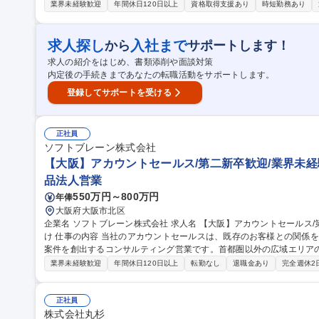
境です。 ■実際に案件化すると、営業店とは独立した立場・場所で活動するため、アドバイザリー業務に集中でき
業界未経験歓迎
年間休日120日以上
資格取得支援あり
時短勤務あり
ます。 【具体的には】■案件発掘に向けた営業店とのストローク（営
探索・選定 ■売却・買収の打診・提案・DD ■相手先との交渉・アドバ
調整、クロージング ・業務戦略立案等、その他付随する業務 募集職種 【M&Aアドバイザリー業務】銀行経験者向
求人探し
入社まで
から
サポートします！
け◆強固な顧客基盤×既存先への提案
求人の紹介をはじめ、書類添削や面談対策
内定後の手続きまであなたの転職活動をサポートします。
登録してサポートを受ける
正社員
ソフトブレーン株式会社
【大阪】アカウントセールス/第二新卒歓迎/業界未経験
品法人営業
550万円～800万円
年俸
大阪府大阪市北区
企業名 ソフトブレーン株式会社 求人名 【大阪】アカウントセールス/第二新卒歓迎/業界未経験可/大手中堅企業向
け 仕事の内容 当社のアカウントセールスは、既存のお客様との関係を深めながら、未導入部門を開拓し、新たな
案件を創出するコンサルティング営業です。首都圏以外の広域エリア
様です。 【具体的な業務】・既存顧客との関係構築と担当アカウントの営業戦略立案・未導入部門へのアプロー
業界未経験歓迎
年間休日120日以上
転勤なし
退職金あり
完全週休2
チ、接点開拓、課題・ニーズの把握 ・部門責任者・役員など意思決定
巻き込んだ提案活動と導入プロジェクトの推進 ・AIを活用した情報分
客への追加導入・利用拡大の提案 募集職種 【大阪】アカウントセールス/第二新卒歓迎/業界未経験可/大手中堅企
正社員
業向け
株式会社丸杉