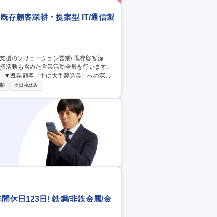
存顧客深耕・提案型 IT/通信製
深耕
製品や仕様の提案 ▼新規案件の獲得、および
日制
土日祝休み
企業と連携したチーム型提案 ※新規3割
休日123日! 鉄鋼/非鉄金属/金