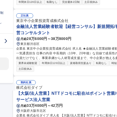
の仕事の魅力】 ■パートナーの成果物の技術チェックから、CMSの
年間休日120日以上
転勤なし
完全週休2日制
土日祝休み
することでテクニカルディレクターとしての能力が身に付きます。 ■C
策などWebサイトの周辺知識について大手企業が求めている水準を知
日制
るだけなく、「良い品質で、スムーズに納品する」という仕組み作り携われます。 募集職種 ★
正社員
Lコーダー】プライム上場G／大手企業の基準が学べる
東京中小企業投資育成株式会社
し
金融法人営業経験者歓迎【経営コンサル】新規開拓/審
営コンサルタント
28万6000円～38万8000円
月給
東京都渋谷区
企業名 東京中小企業投資育成株式会社 求人名 ★金融法人営業経験者歓迎【経営コンサル】新規開拓/審査/出資を
一気通貫担当 仕事の内容 中長期的（10年、20年後）な目線で成長性のある中堅中小企業へ経営支援を行います。
出資だけでなく、事業承継から人材育成支援まで、中小企業が抱える
挑戦できる仕事です。 (1)出資先企業の成長支援業務：30社/人程度の出資先を担当し、経営状況の把握、各企業
業界未経験歓迎
年間休日120日以上
資格取得支援あり
転勤なし
時短
に応じた支援を行い成長を継続的に支援します。 ◆提案例：経営戦略、
土日祝休み
ワークを活かしたビジネスマッチング、後継者育成、M&A等 (2)投
件検討、企業審査、出資手続きまで行う投資業務。年間100社程度の
します 募集職種 ★金融法人営業経験者歓迎【経営コンサル】新規開
契約社員
株式会社ダイブ
【大阪/法人営業】NTTドコモに駐在/dポイント営業/年
サービス法人営業
33万4000円～42万円
月給
大阪府大阪市北区
企業名 株式会社ダイブ 求人名 【大阪/法人営業】NTTドコモに駐在/ｄポイント営業/年休130日/豊富な教育体制 仕