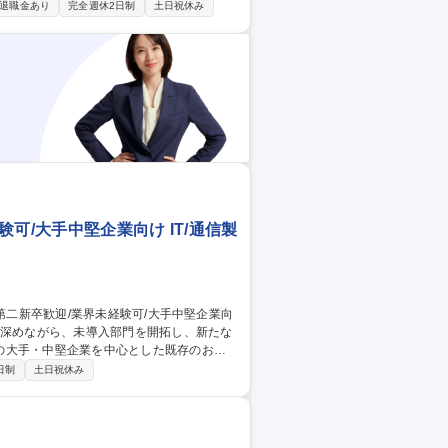
退職金あり
完全週休2日制
土日祝休み
業店訪問・相談受付・案件発掘等） ■候補先
イス・スキームの構築 ■契約書作成、条件
可/大手中堅企業向け IT/通信製
の大手・中堅企業を中心とした既存のお客
日制
土日祝休み
層への提案と新規案件の創出 ・複数部門を
析、営業準備、提案活動の高度化 ・既存顧