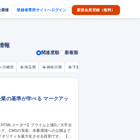
企業様
登録者専用サイトへログイン
新規会員登録（無料）
情報
関連度順
新着順
川崎市
埼玉県
神奈川県
千葉市
大阪府
千葉県
企業の基準が学べる マークアッ
リティを最大化させる役割です。 【こ