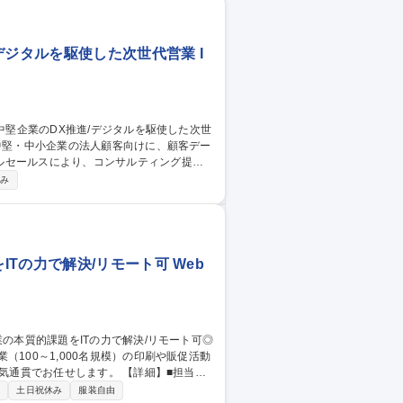
デジタルを駆使した次世代営業 I
ルセールスにより、コンサルティング提案
休み
題解決のための提案■中小規模の新規法人
客さまへの提案■データドリブンな提案活動
た見込み顧客に対し、迅速にアプローチを実
ジタルを駆使した次世代営業
Tの力で解決/リモート可 Web
100～1,000名規模）の印刷や販促活動
任せします。 【詳細】■担当領
案、導入支援 ■導入後の振り返りおよび継続
制
土日祝休み
服装自由