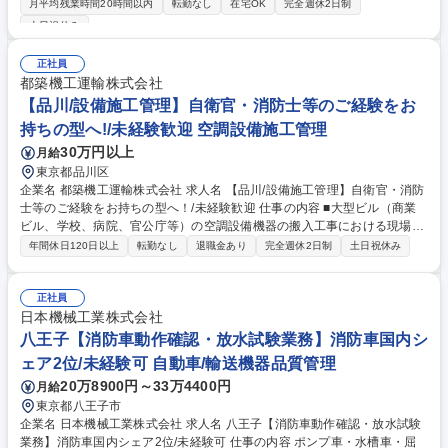
月平均残業時間20時間以内
転勤なし
在宅OK
完全週休2日制
顧客開拓に加え、チームでのセミナーやイベントによる集客の仕組みが確
土日祝休み
立されています。 ・特定の商品に縛られない自由な提案が可能。成果は給
与に直結するため、評価に対する不透明感がありません。 ・随時開催の勉
正社員
強会で、保険の基本から実践的な販売テクニックまで幅広く習得できま
都築機工運輸株式会社
す。 ・毎朝の朝礼と勉強会を通じ、規律正しい行動を習慣化。営業社員と
【品川/設備施工管理】自衛官・消防士等のご経験をお
して確実な成長を実感できるよう全力でサポートします。 募集職種 【大
阪/コンサルティング】保険領域◎顧客課題を組織で解決/会社の集客制度
持ちの型へ!/未経験歓迎 空調設備施工管理
あり
30万円以上
月給
東京都品川区
企業名 都築機工運輸株式会社 求人名 【品川/設備施工管理】自衛官・消防
士等のご経験をお持ちの型へ！/未経験歓迎 仕事の内容 ■大型ビル（商業
ビル、学校、病院、官公庁等）の空調設備機器の搬入工事における現場施
工責任者の仕事です。 ■具体的には、(1)見積・搬入計画、受注金額の打合
年間休日120日以上
転勤なし
退職金あり
完全週休2日制
土日祝休み
せ(2)現場調査 （客先、業員と作業手順の打合せ）(3)作業員、資機材の手
配(4)準備・作業時の立会い（安全指示、作業指示、関係者間の調整）(5)
客先への請求 事務、外注先への支払事務(6)担当現場の採算(収支)管理をお
正社員
任せします 【安定した業績】 1件あたり1億円という大型案件を担うこと
日本機械工業株式会社
もあります。売上の90％程度を大手サブコンで占めております。 募集職
八王子【消防車動作確認・放水試験業務】消防車国内シ
種 【品川/設備施工管理】自衛官・消防士等のご経験をお持ちの型へ！/未
ェア2位/未経験可 自動車/輸送機器品質管理
経験歓迎
20万8900円～33万4400円
月給
東京都八王子市
企業名 日本機械工業株式会社 求人名 八王子【消防車動作確認・放水試験
業務】消防車国内シェア2位/未経験可 仕事の内容 ポンプ車・水槽車・屈