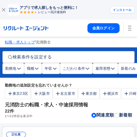
アプリで求人探しをもっと便利に！
インストール
レビュー高評価
無料
会員ログイン
/
転職・求人トップ
元消防士
検索条件を設定する
勤務地
職種
年収
こだわり条件
雇用形態
新着のみ
勤務地の追加設定を忘れていませんか？
東京23区
大阪市
名古屋市
東京都
横浜市
川崎
元消防士の転職・求人・中途採用情報
22
件
関連度順
新着順
1
〜
22
件目を表示中
正社員