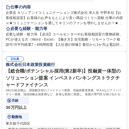
仕事の内容
企業名 キリンアンドコミュニケーションズ株式会社 求人名 中野本社【お
客様相談室】お客様のお声をもとにより良い商品づくりへ貢献 仕事の内容
≪★コミュニケーションを通してキリンのファンを増やしませんか？★≫
お客様のお声をより良い商品づくりに活かしていく上で、窓口となるお客
必要な経験・能力等
様相談室でのお仕事です。 日々お客様からいただくキリングループへのご
必要な経験・能力等 【必須】コールセンターやお客様相談室の業務経験、
意見を、企業活動に活かしています。お客様からの声に迅速かつ誠意をも
PCが使える方（Word・Excel）【働き方】在宅勤務・リモートワーク相
って対応、情報提供するとともにグループ内活動に反映しています。 【具
談可/月平均残業7～8時間程度 【入社後の研修】着任から1か月は電話対応
体的には】電話応対、メール、お手紙対応、ご指摘品調査報告書作成、有
のOJTを中心に実施し、電話対応に慣れた段階でメール・手紙のOJTを実
人チャットボット対応など。 【1日の対応件数】■電話：月間一人当たり
施する予定です。独り立ち以降もしっかりフォローする体制を整えていま
平均100件前後■メール・手紙：同上40件前後 募集職種 中野本社【お客様
正社員
すのでご安心ください。 【当社について】キリングループの広報機能を担
株式会社日本政策投資銀行
相談室】お客様のお声をもとにより良い商品づくりへ貢献
う会社として、お客様との出会いを大切にし、磨き上げたホスピタリティ
を込めてコミュニケーションをとりながら広報関連業務を行っておりま
【総合職/ポテンシャル採用(第2新卒)】投融資一体型の
す。 学歴・資格 学歴：大学院 大学 高専 短大 専修学校 高校 語学力： 資
ソリューション提案 インベストバンキングストラクチ
格：
ャードファイナンス
DBJの総合職は、課題解決型のファイナンス業務、投融資審査業務、M＆Aなどアドバイ
ザリー業務、地域戦略企画業務など、多様な業務に精通し、複数の専門性を掛け合わせて
広く社会に貢献していく職種です。
月給
30万円以上
勤務地
東京都千代田区