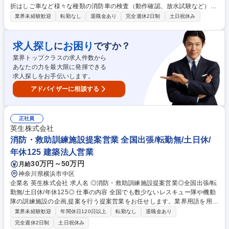
折はしご車など様々な種類の消防車の検査（動作確認、放水試験など）を
行って頂きます。消防車用ホースの着脱など一部力仕事を伴う、各種試
業界未経験歓迎
転勤なし
退職金あり
完全週休2日制
土日祝休み
験・検査業務となります。 まずは放水試験補助として検査業務につき、習
熟度やスキルに応じてその他業務（修理車対応や外部機関対応）もお任せ
していきます。その後、お客様の元での出張検査対応にも同行していただ
求人探し
お困り
に
ですか？
きます。（年数回程度） 【詳細】▼メイン業務：放水試験・検査データ整
業界トップクラスの求人件数から
理 【流れ】各種試験補助、検査データ入力・整理 募集職種 八王子【消防
あなたの力を最大限に発揮できる
車動作確認・放水試験業務】消防車国内シェア2位/未経験可
求人探しをお手伝いします。
アドバイザーに相談する
正社員
英生株式会社
消防・救助訓練施設提案営業 全国出張/転勤無/土日休/
年休125 建築法人営業
30万円～50万円
月給
神奈川県横浜市中区
企業名 英生株式会社 求人名 ◎消防・救助訓練施設提案営業◎全国出張/転
勤無/土日休/年休125◎ 仕事の内容 全国でも数少ないレスキュー隊や機動
隊の訓練施設の企画,提案を行う提案営業をお任せします。業界用語を用い
て消防官や設計事務所と打合せを行います。経験を積み、設計積算や建築
業界未経験歓迎
年間休日120日以上
転勤なし
退職金あり
業者との折衝等もお任せします。 STEP1：建築情報を精査し、消防本部
完全週休2日制
土日祝休み