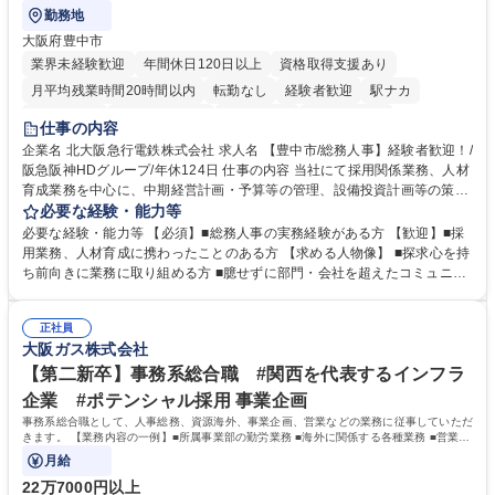
勤務地
大阪府豊中市
業界未経験歓迎
年間休日120日以上
資格取得支援あり
月平均残業時間20時間以内
転勤なし
経験者歓迎
駅ナカ
退職金あり
完全週休2日制
交通費支給
駅近5分以内
仕事の内容
土日祝休み
服装自由
昼食補助あり
食事補助あり
企業名 北大阪急行電鉄株式会社 求人名 【豊中市/総務人事】経験者歓迎！/
阪急阪神HDグループ/年休124日 仕事の内容 当社にて採用関係業務、人材
育成業務を中心に、中期経営計画・予算等の管理、設備投資計画等の策
定、さらに社内の重要会議の運営等、経営の根幹となる幅広い総務人事業
必要な経験・能力等
務全般を担当していただきます。 【主な業務内容】 ■採用関係業務および
必要な経験・能力等 【必須】■総務人事の実務経験がある方 【歓迎】■採
人材育成(社員研修)業務の推進 ■中期経営計画および予算等の管理 ■設備
用業務、人材育成に携わったことのある方 【求める人物像】 ■探求心を持
投資計画等の策定 ■社内の重要会議の運営 ■その他総務人事業務全般 【入
ち前向きに業務に取り組める方 ■臆せずに部門・会社を超えたコミュニケ
社後】入社後は採用や育成をメインに担当し将来的には経営根幹に関わる
ーションの取れる方 ■自分で考えて行動のできる方 ■第二の創業期を迎え
総務人事業務全般へ幅広く従事していただきます。 募集職種 【豊中市/総
る当社で組織の次代を担うネクスト人材として長期的に成長したい方 ■周
務人事】経験者歓迎！/阪急阪神HDグループ/年休124日
正社員
囲のメンバーと協調しつつ主体性を持って能動的に業務を推進できる方 学
大阪ガス株式会社
歴・資格 学歴：大学院 大学 高専 短大 専修学校 高校 語学力： 資格：
【第二新卒】事務系総合職 #関西を代表するインフラ
企業 #ポテンシャル採用 事業企画
事務系総合職として、人事総務、資源海外、事業企画、営業などの業務に従事していただ
きます。 【業務内容の一例】■所属事業部の勤労業務 ■海外に関係する各種業務 ■営業部
門の企画スタッフ、ルート営業
月給
22万7000円以上