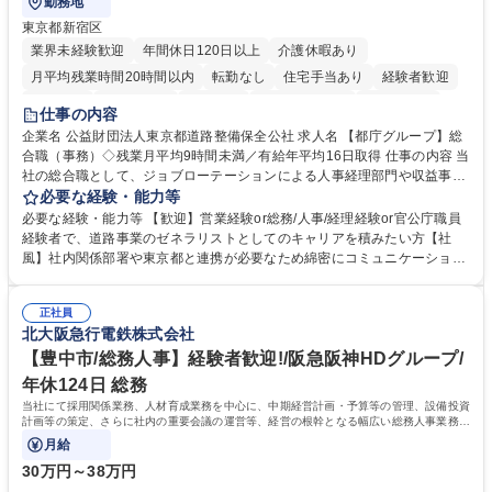
勤務地
東京都新宿区
業界未経験歓迎
年間休日120日以上
介護休暇あり
月平均残業時間20時間以内
転勤なし
住宅手当あり
経験者歓迎
研修あり
退職金あり
賞与あり
完全週休2日制
交通費支給
仕事の内容
駅近5分以内
資格取得手当あり
食事補助あり
企業名 公益財団法人東京都道路整備保全公社 求人名 【都庁グループ】総
合職（事務）◇残業月平均9時間未満／有給年平均16日取得 仕事の内容 当
社の総合職として、ジョブローテーションによる人事経理部門や収益事業
等のフロント部門の部署等幅広い部署での業務をお任せいたします。研修
必要な経験・能力等
制度やキャリア支援が充実しております！ ※下記業務詳細 【業務詳細】■
必要な経験・能力等 【歓迎】営業経験or総務/人事/経理経験or官公庁職員
管理部門：広報、人事、経理など当公社の運営に係る管理業務 ■収益部
経験者で、道路事業のゼネラリストとしてのキャリアを積みたい方【社
門：駐車場の新規開拓、管理運営、新宿駅西口広場の「イベントコーナ
風】社内関係部署や東京都と連携が必要なため綿密にコミュニケーション
ー」などの管理運営 ■道路部門：整備の急がれる骨格幹線道路や木造住宅
を図っています。 【業務の魅力】■幅広く携われる：総合職（事務）で
密集地域の特定整備路線の用地取得、道路に関する普及啓発事業、都内の
は、駐車場の管理運営や道路用地の取得、公益財団法人の中枢を担う管理
道路施設や道路工事現場の見学ツアー事業 ※入社後は上記いずれかの部門
正社員
部門など多岐に渡る業務を経験できます。 ■様々なプロジェクト：駐車場
北大阪急行電鉄株式会社
へ配属。※業務内容変更の範囲：会社の定める業務 募集職種 【都庁グル
事業の他、新宿駅西口広場内に設置された照明を兼ねた広告「ブライトサ
ープ】総合職（事務）◇残業月平均9時間未満／有給年平均16日取得
イン」の管理運営を行うなど、事業収益を生み出す活動を積極的に行って
【豊中市/総務人事】経験者歓迎!/阪急阪神HDグループ/
います。 学歴・資格 学歴：大学院 大学 高専 短大 専修学校 高校 語学力：
年休124日 総務
資格：
当社にて採用関係業務、人材育成業務を中心に、中期経営計画・予算等の管理、設備投資
計画等の策定、さらに社内の重要会議の運営等、経営の根幹となる幅広い総務人事業務全
般を担当していただきます。
月給
30万円～38万円