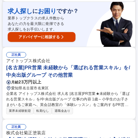
い、協力会社への依頼や作業計画などの準備を行います。工事開始後は作
業の安全確認、進捗管理などを行います。 ▼完成・定期点検：約1ヶ月～
求人探し
お困り
に
ですか？
3ヶ月で施設が完成！その後も点検・是正等の依頼がきたら協力会社の手
業界トップクラスの求人件数から
配を行います。 募集職種 【消防・訓練施設の施工管理】公共案件100%/
あなたの力を最大限に発揮できる
年間休日125日/月残業10時間以下
求人探しをお手伝いします。
アドバイザーに相談する
正社員
アイトップス株式会社
[名古屋]PR営業 未経験から「選ばれる営業スキル」を/
中央出版グループ その他営業
23万円以上
月給
愛知県名古屋市名東区
企業名 アイトップス株式会社 求人名 [名古屋]PR営業★未経験から「選ば
れる営業スキル」を/中央出版グループ 仕事の内容 1歳～小学生のお子さ
まがいるご家庭へ、英会話教室の「体験レッスン」をご案内するPR営業
です。実際のレッスンや契約手続きは専任担当が担うため、未経験でも安
業界未経験歓迎
転勤なし
退職金あり
心してスタートできます♪ ■お子さまの教育や英語学習についてヒアリン
グ ■英語教育のメリットをご案内 ■体験レッスンの日程調整 ■全国1,500教
室以上を展開している英会話教室なので、自信を持ってご案内できます。
正社員
未経験でも安心の研修制度あり！ ※英語を教えるお仕事ではありませんの
株式会社菊正塗装店