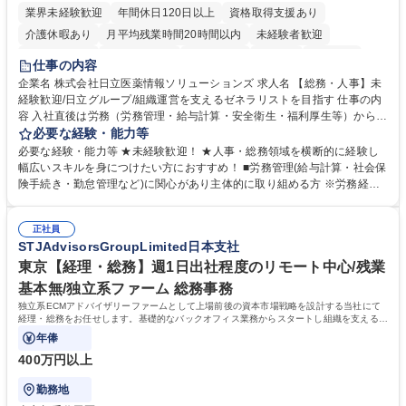
業界未経験歓迎
年間休日120日以上
資格取得支援あり
介護休暇あり
月平均残業時間20時間以内
未経験者歓迎
住宅手当あり
時短勤務あり
退職金あり
在宅OK
賞与あり
仕事の内容
育休あり
完全週休2日制
交通費支給
土日祝休み
寮・社宅あり
企業名 株式会社日立医薬情報ソリューションズ 求人名 【総務・人事】未
経験歓迎/日立グループ/組織運営を支えるゼネラリストを目指す 仕事の内
容 入社直後は労務（労務管理・給与計算・安全衛生・福利厚生等）からお
任せいたします。将来は総務・採用・教育業務へ守備範囲を広げ、組織運
必要な経験・能力等
営を支えるゼネラリストをめざせます。 ・初期業務：労働時間管理、給与
必要な経験・能力等 ★未経験歓迎！ ★人事・総務領域を横断的に経験し
計算、社会保険対応、福利厚生管理、安全衛生、健康経営推進等をお任せ
幅広いスキルを身につけたい方におすすめ！ ■労務管理(給与計算・社会保
します。ご経験に応じて、休職者管理など、幅広く経験を積んでいただき
険手続き・勤怠管理など)に関心があり主体的に取り組める方 ※労務経験
ます。 ・将来的な広がり：総務・採用・教育・税務対応・経営企画等。
者は早期にご活躍いただけます。 ■チームで仕事を推進できる方■将来は
★メンバーがマンツーマンで丁寧に教えるため、ご経験が浅くても安心！
マネジメント職として活躍したい 【尚可】■人事、労務、採用、教育業務
幅広く経験を積みたい意欲がある方に最適な環境です。 募集職種 【総
正社員
のご経験 ■労務管理（給与計算・社会保険手続き・勤怠管理など）の経験
STJAdvisorsGroupLimited日本支社
務・人事】未経験歓迎/日立グループ/組織運営を支えるゼネラリストを目
■衛生管理者の資格をお持ちの方 学歴・資格 学歴：大学院 大学 高専 短大
指す
専修学校 高校 語学力： 資格：
東京【経理・総務】週1日出社程度のリモート中心/残業
基本無/独立系ファーム 総務事務
独立系ECMアドバイザリーファームとして上場前後の資本市場戦略を設計する当社にて
経理・総務をお任せします。基礎的なバックオフィス業務からスタートし組織を支える専
任担当として広く活躍できる環境です。
年俸
400万円以上
勤務地