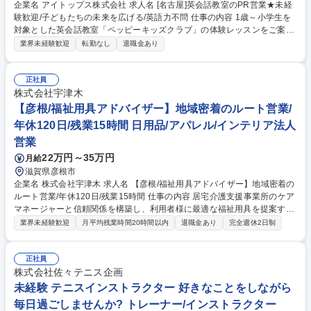
企業名 アイトップス株式会社 求人名 [名古屋]英会話教室のPR営業★未経
験歓迎/子どもたちの未来を広げる/英語力不問 仕事の内容 1歳～小学生を
対象とした英会話教室「ペッピーキッズクラブ」の体験レッスンをご案内
するPR営業をお任せします。イベント等を通じて子どもたちに英語の楽
業界未経験歓迎
転勤なし
退職金あり
しさを伝えるきっかけを作ります。※英語スキルは不要！ ■お子様の教育
や英語学習についてヒアリングし、英語教育のメリットをご案内 ■興味を
持っていただいたお客様と体験レッスンの日程調整 ■全国1,500教室以上
正社員
を展開している英会話教室なので、自信を持ってご案内できます。未経験
株式会社宇津木
でも安心の研修制度あり！ ※英語を教えるお仕事ではありませんので、英
【彦根/福祉用具アドバイザー】地域密着のルート営業/
語力は必要ありません 募集職種 [名古屋]英会話教室のPR営業★未経験歓
年休120日/残業15時間 日用品/アパレル/インテリア法人
迎/子どもたちの未来を広げる/英語力不問
営業
22万円～35万円
月給
滋賀県彦根市
企業名 株式会社宇津木 求人名 【彦根/福祉用具アドバイザー】地域密着の
ルート営業/年休120日/残業15時間 仕事の内容 居宅介護支援事業所のケア
マネージャーと信頼関係を構築し、利用者様に最適な福祉用具を提案する
ルート営業です。新規飛込はなく、地域に根差した本質的な提案営業と将
業界未経験歓迎
月平均残業時間20時間以内
退職金あり
完全週休2日制
来の店舗マネジメントをお任せします。 担当エリアのケアマネージャーを
定期訪問しニーズをヒアリング。紹介を受けた利用者様宅でカタログを用
い、ベッドや車いす等の選定・提案、納品（搬入出含む）、アフターフォ
正社員
ローまで一貫して担当します。既存顧客との長期的な関係構築が中心の営
株式会社佐々テニス企画
業スタイルです。また、営業経験を活かして早期にキャッチアップしてい
未経験 テニスインストラクター 好きなことをしながら
ただき、将来的には彦根店の店長候補として店舗運営やマネジメント業務
毎日過ごしませんか? トレーナー/インストラクター
にも携わっていただく予定です。 募集職種 【彦根/福祉用具アドバイザ