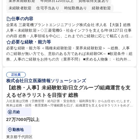
業界未経験歓迎
年間休日120日以上
資格取得支援あり
未経験者歓迎
住宅手当あり
時短勤務あり
経験者歓迎
退職金あり
在宅OK
賞与あり
完全週休2日制
交通費支給
仕事の内容
駅近5分以内
土日祝休み
服装自由
寮・社宅あり
食事補助あり
企業名 三菱電機プラントエンジニアリング株式会社 求人名 【大阪】総務
人事＜未経験歓迎＞◇三菱電機G・社会インフラを支える/年休127日 仕事
の内容 総務・人事領域を中心に、これまでのご経験に応じて幅広くお任せ
します。 ＜具体的には＞ ・総務/人事労務（給与・社保・勤怠管理など）
必要な経験・能力等
・採用・教育研修 ・福利厚生運用 など ※基本的には事務所勤務ですが、
必要な経験・能力等 ＜職種未経験歓迎・業界未経験歓迎＞ ～総務、人事
採用や教育等の業務内容により、関西圏以外への日帰り・宿泊を伴う国内
のご経験が無い方でも、意欲のある方であれば未経験OK～ ■歓迎条件：総
出張もございます。 ※担当業務を持ちつつ、お互いに助け合いながら、総
務、人事のご経験をお持ちの方（業界不問） ■求める人物像：・社内外の
務部という組織として協力しながら進める体制です。 募集職種 【大阪】
関係各部門との調整を率先して行い、業務を円滑に遂行できる協調性やコ
総務人事＜未経験歓迎＞◇三菱電機G・社会インフラを支える/年休127日
ミュニケーション能力を持っている方 ・人事総務領域に興味がありゼネラ
正社員
リスト志向をお持ちの方 学歴・資格 学歴：大学院 大学 語学力： 資格：
株式会社日立医薬情報ソリューションズ
【総務・人事】未経験歓迎/日立グループ/組織運営を支
えるゼネラリストを目指す 総務
入社直後は労務（労務管理・給与計算・安全衛生・福利厚生等）からお任せいたします。
将来は総務・採用・教育業務へ守備範囲を広げ、組織運営を支えるゼネラリストをめざせ
ます。
月給
27万7000円以上
勤務地
東京都千代田区