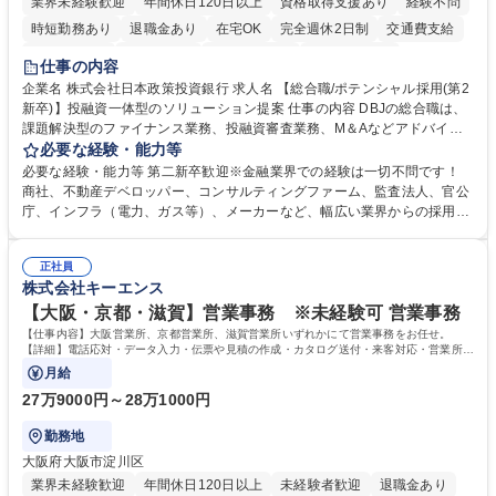
業界未経験歓迎
年間休日120日以上
資格取得支援あり
経験不問
時短勤務あり
退職金あり
在宅OK
完全週休2日制
交通費支給
駅近5分以内
土日祝休み
第二新卒歓迎
寮・社宅あり
仕事の内容
食事補助あり
託児所あり
企業名 株式会社日本政策投資銀行 求人名 【総合職/ポテンシャル採用(第2
新卒)】投融資一体型のソリューション提案 仕事の内容 DBJの総合職は、
課題解決型のファイナンス業務、投融資審査業務、M＆Aなどアドバイザ
リー業務、地域戦略企画業務など、多様な業務に精通し、複数の専門性を
必要な経験・能力等
掛け合わせて広く社会に貢献していく職種です。 入社後は、横断的なロー
必要な経験・能力等 第二新卒歓迎※金融業界での経験は一切不問です！
テーションを経て適性や専門性に応じたキャリアを形成していただきま
商社、不動産デベロッパー、コンサルティングファーム、監査法人、官公
す。総合職として入社いただき、下記いずれかの部門でご活躍いただきま
庁、インフラ（電力、ガス等）、メーカーなど、幅広い業界からの採用実
す。※未経験の方に関しては、入行後3ヶ月間の金融の実務を学んでいた
績があります。 ＜求める人物像＞DBJでは、強い社会的使命感をもち、今
だく研修を準備しております。 ・法人RM業務・金融機能業務・コーポレ
後の日本のあり方を俯瞰する総合性と、金融分野のフロンティアを切り拓
ート・ナレッジ業務 ※それぞれの業務内容に関しては、別途その他労働条
正社員
く高い志を併せもった人材を求めています。ポテンシャル採用（第2新
株式会社キーエンス
件備考欄に記載 募集職種 【総合職/ポテンシャル採用(第2新卒)】投融資一
卒）では、金融業界での経験や知識を問いません。新たな時代を見据え
体型のソリューション提案
て、複雑化する社会課題の解決に向けて先鞭をつける役割を担いたい、と
【大阪・京都・滋賀】営業事務 ※未経験可 営業事務
いう気概をお持ちの方を心待ちにしています。 学歴・資格 学歴：大学院
【仕事内容】大阪営業所、京都営業所、滋賀営業所いずれかにて営業事務をお任せ。
大学 語学力： 資格：
【詳細】電話応対・データ入力・伝票や見積の作成・カタログ送付・来客対応・営業所内
で発生する事務業務や業務改善をお任せ。
月給
27万9000円～28万1000円
勤務地
大阪府大阪市淀川区
業界未経験歓迎
年間休日120日以上
未経験者歓迎
退職金あり