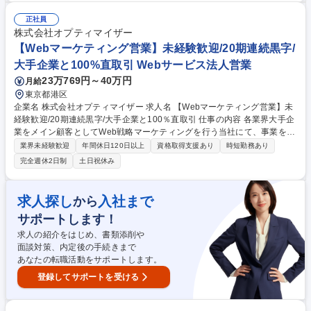
の製品やサービスについて情報を提供します。 ■商談の設定興味を持った
顧客との商談のアポイントメントを設定します。 ■営業チームとの連携商
正社員
談の機会を営業チームに引き継ぎ、受注に向けてサポートします。 募集職
株式会社オプティマイザー
種 【東京/営業・インサイドセールス】第二新卒、未経験歓迎◎成長でき
【Webマーケティング営業】未経験歓迎/20期連続黒字/
る環境
大手企業と100%直取引 Webサービス法人営業
23万769円～40万円
月給
東京都港区
企業名 株式会社オプティマイザー 求人名 【Webマーケティング営業】未
経験歓迎/20期連続黒字/大手企業と100％直取引 仕事の内容 各業界大手企
業をメイン顧客としてWeb戦略マーケティングを行う当社にて、事業を伸
ばしたい、デジタル広告の費用対効果を上げたい等の要望に対して企画か
業界未経験歓迎
年間休日120日以上
資格取得支援あり
時短勤務あり
ら実行まで一気通貫で行います。 【業務詳細】■課題・広告予算をヒアリ
完全週休2日制
土日祝休み
ング ■企画立案・プレゼン ■プランニング ■実施 ■効果検証・フィードバ
ック ※ほぼ100％直取引 【1日の流れ】■顧客との打ち合わせ2～3件■企画
作りや資料作成■定例のMTG/週1回■案件ごとの相談MTG(必要に際してい
求人探し
入社まで
から
つでも先輩が対応してくれます！) 募集職種 【Webマーケティング営業】
サポートします！
未経験歓迎/20期連続黒字/大手企業と100％直取引
求人の紹介をはじめ、書類添削や
面談対策、内定後の手続きまで
あなたの転職活動をサポートします。
登録してサポートを受ける