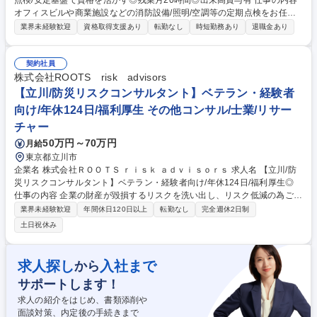
点検/安定基盤で資格を活かす◎残業月20時間◎出来高賞与有 仕事の内容
オフィスビルや商業施設などの消防設備/照明/空調等の定期点検をお任せ
します。火災報知器/スプリンクラー/電灯など不具合があれば、自チーム
業界未経験歓迎
資格取得支援あり
転勤なし
時短勤務あり
退職金あり
や協力会社に連携します。※建物の改変を伴う作業はなし 【消防設備定期
点検は法律で義務づけられており今後も安定した業界！】 入社翌日は自社
研修センターで基礎研修を実施。その後、OJTでの研修に移行。資格取得
契約社員
までは、先輩の補助業務を通して実務を学び、更に社内の実技講習会など
株式会社ROOTS risk advisors
も活用でき、未経験でも安心してスキル習得可能な環境！ 【対象物件例】
【立川/防災リスクコンサルタント】ベテラン・経験者
株式会社ザイマックス関西が受託している管理物件が対象で、主にオフィ
向け/年休124日/福利厚生 その他コンサル/士業/リサー
スビルが6割、その他商業施設等が4割となります。 募集職種 【兵庫】消
チャー
防設備点検/安定基盤で資格を活かす◎残業月20時間◎出来高賞与有
50万円～70万円
月給
東京都立川市
企業名 株式会社ＲＯＯＴＳ ｒｉｓｋ ａｄｖｉｓｏｒｓ 求人名 【立川/防
災リスクコンサルタント】ベテラン・経験者向け/年休124日/福利厚生◎
仕事の内容 企業の財産が毀損するリスクを洗い出し、リスク低減の為ご提
案を行うコンサルティング業務です。DD(デューディリジェンス)支援事
業界未経験歓迎
年間休日120日以上
転勤なし
完全週休2日制
業、RM(リスクマネジメント)支援事業の双方をお任せします。 DD事業で
土日祝休み
は、建物(共同住宅/倉庫/オフィスビル/商業施設等)の劣化状況や遵法性、
再調達価格や修繕見込額などを調査します。様々な書類やデータベース、
現地調査から得た情報等を元に報告書にまとめます。 RM事業では、企業
求人探し
入社まで
から
の防災力向上を目的とし、セミナー・研修会実施、机上調査、現地調査、
サポートします！
リスク低減対策改善支援などを行います。現在は特に現地調査業務(工場/
倉庫/オフィスビル/商業施設等)を数多く実施しています。 募集職種 【立
求人の紹介をはじめ、書類添削や
川/防災リスクコンサルタント】ベテラン・経験者向け/年休124日/福利厚
面談対策、内定後の手続きまで