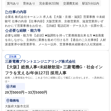
賞与あり
育休あり
完全週休2日制
交通費支給
駅近5分以内
土日祝休み
仕事の内容
企業名 株式会社キーエンス 求人名 【大阪・京都・滋賀】営業事務 ※未経
験可 仕事の内容 【仕事内容】大阪営業所、京都営業所、滋賀営業所いず
れかにて営業事務をお任せ。 【詳細】電話応対・データ入力・伝票や見積
の作成・カタログ送付・来客対応・営業所内で発生する事務業務や業務改
必要な経験・能力等
善をお任せ。 【教育制度】ご入社後、育成担当とペアになりながらOJTに
必要な経験・能力等 【必須】■協調性を持って業務推進出来る方 ■改善案
て業務を覚えていただくことが可能です。業務システムがきちんと構築さ
を出しながら、主体的に業務を進めて行ける方 【過去のご入社事例】人材
れているため、スムーズに仕事に慣れることができる環境です。また、
派遣業界や保育業界等、メーカー以外、営業事務未経験者の入社実績有
「チームで成果を出す文化」があり、良いやり方を積極的に共有しながら
【当社の事務職について】単なる事務ではなく主体性を発揮したサポート
常に改善を目指す風土のため、安心して業務に取り組んでいただけます。
により、キーエンスの付加価値向上に貢献します。ベースの定型業務に加
募集職種 【大阪・京都・滋賀】営業事務 ※未経験可
正社員
えて、お客様や社員の状況に合わせ、能動的なサポート、改善の動きも期
三菱電機プラントエンジニアリング株式会社
待され。組織を支えるスペシャリストとして、チームに貢献し、結果的に
社員から頼られる存在になることができます。平均19:30の退勤以降の業
【大阪】総務人事<未経験歓迎> 三菱電機G・社会イン
務の持ち帰りも禁止されており、メリハリのある働き方となります。 学
フラを支える/年休127日 採用人事
歴・資格 学歴：大学院 大学 高専 短大 語学力： 資格：
総務・人事領域を中心に、これまでのご経験に応じて幅広くお任せします。 ＜具体的に
は＞
月給
29万5000円～33万5000円
勤務地
大阪府大阪市北区