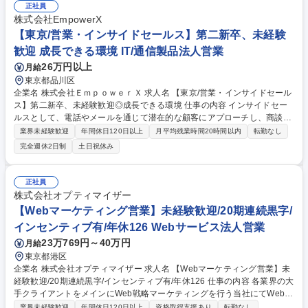
正社員
株式会社EmpowerX
【東京/営業・インサイドセールス】第二新卒、未経験
歓迎 成長できる環境 IT/通信製品法人営業
26万円以上
月給
東京都品川区
企業名 株式会社ＥｍｐｏｗｅｒＸ 求人名 【東京/営業・インサイドセール
ス】第二新卒、未経験歓迎◎成長できる環境 仕事の内容 インサイドセー
ルスとして、電話やメールを通じて潜在的な顧客にアプローチし、商談の
機会を創出いたします。具体的には以下の業務をお任せします。 ■顧客デ
業界未経験歓迎
年間休日120日以上
月平均残業時間20時間以内
転勤なし
ータベースの分析潜在顧客のリストを分析し、ターゲットを特定します。
完全週休2日制
土日祝休み
■アウトリーチ活動電話やメールを使って、潜在顧客に連絡を取り、当社
の製品やサービスについて情報を提供します。 ■商談の設定興味を持った
顧客との商談のアポイントメントを設定します。 ■営業チームとの連携商
正社員
談の機会を営業チームに引き継ぎ、受注に向けてサポートします。 募集職
株式会社オプティマイザー
種 【東京/営業・インサイドセールス】第二新卒、未経験歓迎◎成長でき
【Webマーケティング営業】未経験歓迎/20期連続黒字/
る環境
インセンティブ有/年休126 Webサービス法人営業
23万769円～40万円
月給
東京都港区
企業名 株式会社オプティマイザー 求人名 【Webマーケティング営業】未
経験歓迎/20期連続黒字/インセンティブ有/年休126 仕事の内容 各業界の大
手クライアントをメインにWeb戦略マーケティングを行う当社にてWebマ
ーケティング営業をお任せいたします。事業を伸ばしたい/デジタル広告の
業界未経験歓迎
年間休日120日以上
資格取得支援あり
転勤なし