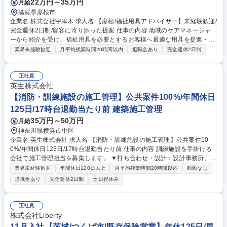
22万円～35万円
月給
滋賀県彦根市
企業名 株式会社宇津木 求人名 【彦根/福祉用具アドバイザー】未経験歓迎/
完全週休2日制/顧客に寄り添った提案 仕事の内容 地域のケアマネージャ
ーから紹介を受け、福祉用具を必要とするお客様へ最適な用具を提案・納
品するルート営業です。飛び込み営業はなく、お客様が住み慣れた自宅で
業界未経験歓迎
月平均残業時間20時間以内
退職金あり
完全週休2日制
自立した生活を送るための環境作りを支えます。 居宅介護支援事業所を定
期訪問し、ケアマネージャーからニーズをヒアリングします。紹介いただ
いたお客様宅でカタログを用い、車いすや電動ベッド等の機能説明と選定
正社員
を実施。納品（搬入出作業含む）や定期点検まで一貫して伴走します。ま
英生株式会社
ずは半年間の先輩同行（OJT）で専門知識を基礎から学べる環境です。将
【消防・訓練施設の施工管理】公共案件100%/年間休日
来的には彦根店の店舗運営の中核を担う店長候補として、マネジメント業
125日/17時台退勤当たり前 建築施工管理
務にも挑戦していただきます。 募集職種 【彦根/福祉用具アドバイザー】
35万円～50万円
月給
未経験歓迎/完全週休2日制/顧客に寄り添った提案
神奈川県横浜市中区
企業名 英生株式会社 求人名 【消防・訓練施設の施工管理】公共案件10
0%/年間休日125日/17時台退勤当たり前 仕事の内容 訓練施設を手掛ける
会社で施工管理担当を募集します。 ▼打ち合わせ・設計：設計事務所、ゼ
ネコンなどの依頼主と訓練施設に付随する金物等の打ち合わせ、設計ソフ
業界未経験歓迎
年間休日120日以上
月平均残業時間20時間以内
転勤なし
ト(JWW)で施工図面の作成を行います。 ※入社後レクチャーします。 ▼
退職金あり
完全週休2日制
土日祝休み
施工手配・管理：実際に現場で取付る金物等の搬入・工事打合せを元請と
行い、協力会社への依頼や作業計画などの準備を行います。工事開始後は
作業の安全確認、進捗管理などを行います。 ▼完成・定期点検：約1ヶ月
正社員
～3ヶ月で施設が完成！その後も点検・是正等の依頼がきたら協力会社の
株式会社Liberty
手配を行います。 募集職種 【消防・訓練施設の施工管理】公共案件10
11月入社【茨城/つくば市|既存保険営業】年休125日/早