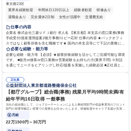
東京都23区
業界未経験歓迎
年間休日120日以上
経験者歓迎
研修あり
退職金あり
完全週休2日制
女性が活躍中
交通費支給
土日祝休み
仕事の内容
企業名 株式会社三菱ＵＦＪ銀行 求人名 【東京都】本支店の窓口業務(事務
手続受付/資産運用提案)/後方事務/ロビー応対 仕事の内容 ★バックオフィ
スではなく顧客折衝を含む職種です★ 国内の本支店等にて下記の業務に従
事していただきます。 ■窓口/後方/ロビーにて事務手続等の受付・オペレ
必要な経験・能力等
ーション、お客様対応 ■窓口にて、ご来店された個人のお客様に対して金
必要な経験・能力等 【必須】★顧客折衝経験を活かしてご活躍可能な環境
融商品のご提案 ■効率的な事務運用の検討・構築等 ≪業務紹介：ご応募前
です。 ■販売or接客or窓口業務or営業経験をお持ちの方(業界不問) ※対話
に必ずご覧ください≫ ※記事 https://www.mysite.bk.mufg.jp/career/circle/
を通じてニーズをヒアリングし対応/提案を実施した経験必須 ■正社員とし
article17/ ※動画 https://youtu.be/H-S7HaJqqbg 募集職種 【東京都】本支
ての就業経験1年以上 【歓迎】■金融業界での就業経験■銀行での預金為替
店の窓口業務(事務手続受付/資産運用提案)/後方事務/ロビー応対
事務経験 ■金融商品の提案・販売経験 ≪魅力≫研修やOJT環境が整ってい
正社員
るので安心して入行いただけます。 幅広いキャリアの選択肢があり、公募
公益財団法人東京都道路整備保全公社
や社内副業等を活用し、 一人ひとりが挑戦できるカルチャーが浸透してい
ます。 学歴・資格 学歴：大学院 大学 高専 短大 専修学校 高校 語学力：
【都庁グループ】総合職(事務) 残業月平均9時間未満/有
資格：
給年平均16日取得 一般事務
当社の総合職として、ジョブローテーションによる人事経理部門や収益事業等のフロント
部門の部署等幅広い部署での業務をお任せいたします。研修制度やキャリア支援が充実し
ております！ ※下記業務詳細
月給
22万1500円～30万円