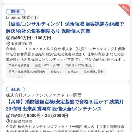
にアポイントをとり、PR活動を行う。 STEP2：設計事務所にアポイント
をとり、営業活動を行う。 STEP3：設計事務所から要求のあった各種資
料を作成。 STEP4：建築業者に営業活動を行う。 受注後は、社内技術部
正社員
と連携し、施工担当へ引き継ぎ。 募集職種 ◎消防・救助訓練施設提案営
Lifedoor株式会社
業◎全国出張/転勤無/土日休/年休125◎
【滋賀/コンサルティング】保険領域 顧客課題を組織で
解決/会社の集客制度あり 保険個人営業
50万円～100万円
月給
滋賀県守山市
企業名 Ｌｉｆｅｄｏｏｒ株式会社 求人名 【滋賀/コンサルティング】保険
領域◎顧客課題を組織で解決/会社の集客制度あり 仕事の内容 あなたの営
業経験が活きる保険コンサルティング営業です。特定の商品に縛られず、
お客様に寄り添う自由な提案が可能。集客は仕組み化されており、成果が
業界未経験歓迎
副業・WワークOK
年間休日120日以上
正当に給与に直結するため、納得感を持って働ける環境です。 ・個人での
月平均残業時間20時間以内
転勤なし
在宅OK
完全週休2日制
顧客開拓に加え、チームでのセミナーやイベントによる集客の仕組みが確
土日祝休み
立されています。 ・特定の商品に縛られない自由な提案が可能。成果は給
与に直結するため、評価に対する不透明感がありません。 ・随時開催の勉
正社員
強会で、保険の基本から実践的な販売テクニックまで幅広く習得できま
株式会社メンテナンスファクトリー関西
す。 ・毎朝の朝礼と勉強会を通じ、規律正しい行動を習慣化。営業社員と
【兵庫】消防設備点検/安定基盤で資格を活かす 残業月
して確実な成長を実感できるよう全力でサポートします。 募集職種 【滋
賀/コンサルティング】保険領域◎顧客課題を組織で解決/会社の集客制度
20時間 出来高賞与有 設備保全/メンテナンス
あり
25万9000円～35万2000円
月給
兵庫県尼崎市
企業名 株式会社メンテナンスファクトリー関西 求人名 【兵庫】消防設備