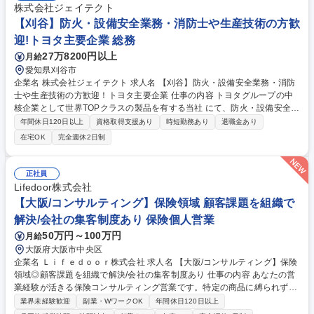
株式会社ジェイテクト
【刈谷】防火・設備安全業務・消防士や生産技術の方歓
迎!トヨタ主要企業 総務
27万8200円以上
月給
愛知県刈谷市
企業名 株式会社ジェイテクト 求人名 【刈谷】防火・設備安全業務・消防
士や生産技術の方歓迎！トヨタ主要企業 仕事の内容 トヨタグループの中
核企業として世界TOPクラスの製品を有する当社 にて、防火・設備安全業
務をお任せします。 防火関係業務：消防法対応等 設備安全業務：社内設
年間休日120日以上
資格取得支援あり
時短勤務あり
退職金あり
備安全規程整備等 募集職種 【刈谷】防火・設備安全業務・消防士や生産
在宅OK
完全週休2日制
技術の方歓迎！トヨタ主要企業
正社員
Lifedoor株式会社
【大阪/コンサルティング】保険領域 顧客課題を組織で
解決/会社の集客制度あり 保険個人営業
50万円～100万円
月給
大阪府大阪市中央区
企業名 Ｌｉｆｅｄｏｏｒ株式会社 求人名 【大阪/コンサルティング】保険
領域◎顧客課題を組織で解決/会社の集客制度あり 仕事の内容 あなたの営
業経験が活きる保険コンサルティング営業です。特定の商品に縛られず、
お客様に寄り添う自由な提案が可能。集客は仕組み化されており、成果が
業界未経験歓迎
副業・WワークOK
年間休日120日以上
正当に給与に直結するため、納得感を持って働ける環境です。 ・個人での