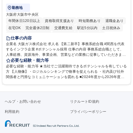
勤務地
大阪府大阪市中央区
年間休日120日以上
資格取得支援あり
時短勤務あり
退職金あり
在宅OK
完全週休2日制
交通費支給
駅近5分以内
土日祝休み
服装自由
第二新卒歓迎
寮・社宅あり
食事補助あり
仕事の内容
企業名 大阪ガス株式会社 求人名 【第二新卒】事務系総合職 #関西を代表
するインフラ企業 #ポテンシャル採用 仕事の内容 事務系総合職として、
人事総務、資源海外、事業企画、営業などの業務に従事していただきま
す。 【業務内容の一例】■所属事業部の勤労業務 ■海外に関係する各種業
必要な経験・能力等
務 ■営業部門の企画スタッフ、ルート営業 【キャリアパス】入社後の配属
必要な経験・能力等 ★当社でご活躍期待できるポテンシャルを有している
ポジションで一定期間ご活躍頂いた後、本人の適性及び将来のキャリアを
方 【人物像】・ロジカルシンキングで物事を捉えられる ・社内及び社外
鑑みてジョブローテーションを行います。 【育成】OJTでの現場育成や研
関係者と円滑なコミュニケーションを図れる ■2024年度から2026年度ま
修カリキュラムを通じて、Daigasグループの業務で必要となる知識につい
での3ヵ年を対象とする「Daigasグループ中期経営計画2026」を策定しま
て学んでいただきます。 募集職種 【第二新卒】事務系総合職 #関西を代
した。https://www.osakagas.co.jp/company/press/pr2024/1777576_564
表するインフラ企業 #ポテンシャル採用
72.html ■エネルギーセキュリティの不安定化や気候変動による自然災害の
甚大化など、これまで以上に社会課題解決の重要性が高まっています。
ヘルプ・お問い合わせ
リクルートID規約
「未来の日常」の創造に向けて持続可能な社会の実現に貢献してまいりま
す。 学歴・資格 学歴：大学院 大学 語学力： 資格：
利用規約
プライバシーポリシー