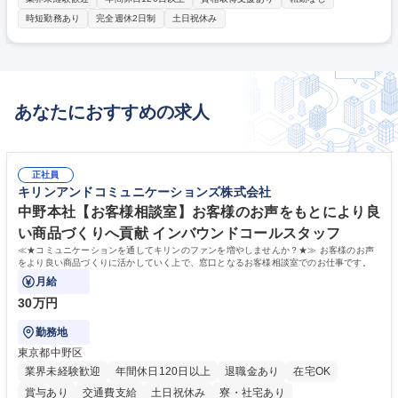
費用対効果を上げたい等の要望に対し企画～実行まで行います 【業務詳
時短勤務あり
完全週休2日制
土日祝休み
細】■課題・広告予算をヒアリング ■企画立案・プレゼン ■プランニング ■
実施 ■効果検証・フィードバック ※ほぼ100%直取引 【入社後の流れ】3
ヶ月間の指導期間が設けられており、営業の基礎から学ぶことができま
す。営業として独り立ち後は、5～20社ほどを担当していただく予定で
す。目標数値だけではなくプロセスも重視する二軸評価制度を導入してお
あなたにおすすめの求人
り、数字に表れない部分の頑張りも正当に評価しています 募集職種 【We
bマーケティング営業】未経験歓迎/20期連続黒字/インセンティブ有/年休1
26
正社員
キリンアンドコミュニケーションズ株式会社
中野本社【お客様相談室】お客様のお声をもとにより良
い商品づくりへ貢献 インバウンドコールスタッフ
≪★コミュニケーションを通してキリンのファンを増やしませんか？★≫ お客様のお声
をより良い商品づくりに活かしていく上で、窓口となるお客様相談室でのお仕事です。
月給
30万円
勤務地
東京都中野区
業界未経験歓迎
年間休日120日以上
退職金あり
在宅OK
賞与あり
交通費支給
土日祝休み
寮・社宅あり