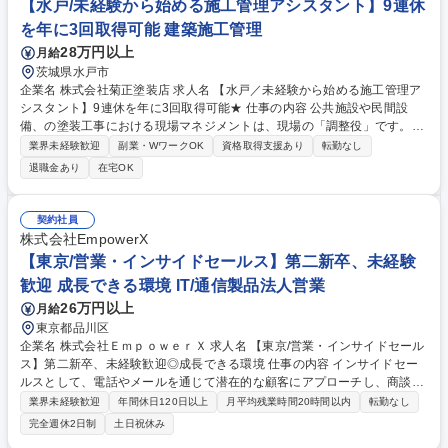
で、英語力は必要ありません 募集職種 [名古屋]PR営業★未経験から「選
【水戸/未経験から始める施工管理アシスタント】9連休
ばれる営業スキル」を/中央出版グループ
を年に3回取得可能 建築施工管理
28万円以上
月給
茨城県水戸市
企業名 株式会社菊正塗装店 求人名 【水戸／未経験から始める施工管理ア
シスタント】9連休を年に3回取得可能★ 仕事の内容 公共施設や民間設
備、の塗装工事における現場マネジメントは、現場の「調整役」です。プ
ロジェクトが「安全に」「予定通りに」「高品質で」終わるように全体を
業界未経験歓迎
副業・WワークOK
資格取得支援あり
転勤なし
コントロールするのが役目です！ 【当社の特徴】★9連休以上を年に3回
退職金あり
在宅OK
取得することが可能 ★奨学金返還支援制度：1人最大で240万の代理返済
額。 ★7:3プロジェクト：メイン業務に7割集中し、残りの3割で会社全体
の改善プロジェクトに関わる」仕組み。※ ★リモートワーク可：建築業界
契約社員
ではレアな在宅勤務 ★移住手当、赴任手当、資格取得サポートあり 募集
株式会社EmpowerX
職種 【水戸／未経験から始める施工管理アシスタント】9連休を年に3回
【東京/営業・インサイドセールス】第二新卒、未経験
取得可能★
歓迎 成長できる環境 IT/通信製品法人営業
26万円以上
月給
東京都品川区
企業名 株式会社ＥｍｐｏｗｅｒＸ 求人名 【東京/営業・インサイドセール
ス】第二新卒、未経験歓迎◎成長できる環境 仕事の内容 インサイドセー
ルスとして、電話やメールを通じて潜在的な顧客にアプローチし、商談の
機会を創出いたします。具体的には以下の業務をお任せします。 ■顧客デ
業界未経験歓迎
年間休日120日以上
月平均残業時間20時間以内
転勤なし
ータベースの分析潜在顧客のリストを分析し、ターゲットを特定します。
完全週休2日制
土日祝休み
■アウトリーチ活動電話やメールを使って、潜在顧客に連絡を取り、当社