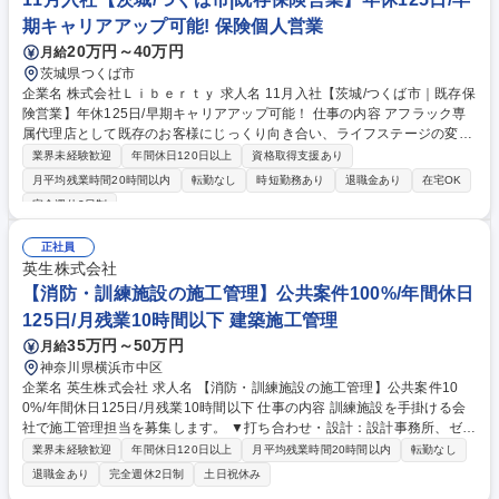
0%/年間休日125日/17時台退勤当たり前
期キャリアアップ可能! 保険個人営業
20万円～40万円
月給
茨城県つくば市
企業名 株式会社Ｌｉｂｅｒｔｙ 求人名 11月入社【茨城/つくば市｜既存保
険営業】年休125日/早期キャリアアップ可能！ 仕事の内容 アフラック専
属代理店として既存のお客様にじっくり向き合い、ライフステージの変化
に寄り添ったプランの見直し提案と書類作成事務をお任せします(営業8
業界未経験歓迎
年間休日120日以上
資格取得支援あり
割・事務2割）新規飛び込みや声掛け活動は一切ありません。 【具体的に
月平均残業時間20時間以内
転勤なし
時短勤務あり
退職金あり
在宅OK
は】 ■すでに契約されているお客様への丁寧なフォロー、資産形成のご提
完全週休2日制
案や新プラン提示、保険給付金手続きのサポート ■見積書作成、契約の事
務手続き、データ入力や資料作成などのオフィスワーク ★アフラック主催
正社員
の充実した基礎研修（話法、作法、マナー、先輩の同行支援など）未経験
英生株式会社
でも活躍できます。 ★デジタルツールを用いた無駄のない業務設計。効率
【消防・訓練施設の施工管理】公共案件100%/年間休日
的に働ける環境を整えています。 募集職種 11月入社【茨城/つくば市｜既
存保険営業】年休125日/早期キャリアアップ可能！
125日/月残業10時間以下 建築施工管理
35万円～50万円
月給
神奈川県横浜市中区
企業名 英生株式会社 求人名 【消防・訓練施設の施工管理】公共案件10
0%/年間休日125日/月残業10時間以下 仕事の内容 訓練施設を手掛ける会
社で施工管理担当を募集します。 ▼打ち合わせ・設計：設計事務所、ゼネ
コンなどの依頼主と訓練施設に付随する金物等の打ち合わせ、設計ソフト
業界未経験歓迎
年間休日120日以上
月平均残業時間20時間以内
転勤なし
(JWW)で施工図面の作成を行います。 ※入社後レクチャーします。 ▼施
退職金あり
完全週休2日制
土日祝休み
工手配・管理：実際に現場で取付る金物等の搬入・工事打合せを元請と行