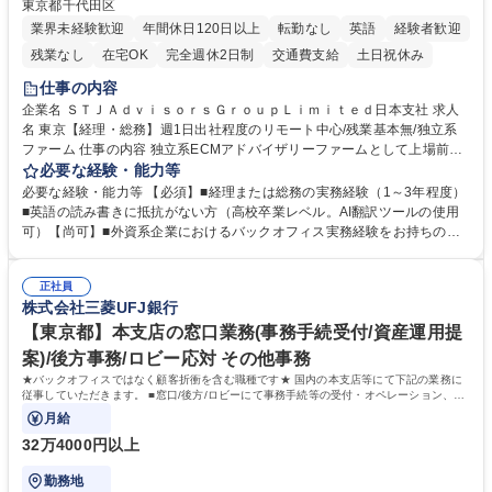
東京都千代田区
業界未経験歓迎
年間休日120日以上
転勤なし
英語
経験者歓迎
残業なし
在宅OK
完全週休2日制
交通費支給
土日祝休み
仕事の内容
企業名 ＳＴＪＡｄｖｉｓｏｒｓＧｒｏｕｐＬｉｍｉｔｅｄ日本支社 求人
名 東京【経理・総務】週1日出社程度のリモート中心/残業基本無/独立系
ファーム 仕事の内容 独立系ECMアドバイザリーファームとして上場前後
の資本市場戦略を設計する当社にて経理・総務をお任せします。基礎的な
必要な経験・能力等
バックオフィス業務からスタートし組織を支える専任担当として広く活躍
必要な経験・能力等 【必須】■経理または総務の実務経験（1～3年程度）
できる環境です。 ■日常経理、月次および年次決算サポート業務 ■本国
■英語の読み書きに抵抗がない方（高校卒業レベル。AI翻訳ツールの使用
（グローバル）との英文メール対応（AI翻訳ツール等を使用しての対応で
可）【尚可】■外資系企業におけるバックオフィス実務経験をお持ちの方
問題ございません） ■オフィス環境整備、郵便物の発送・受取等の総務業
【必須・尚可要件】簿記などの特別な資格や、TOEIC等のスコアは求めて
務全般 ■その他バックオフィス関連サポート ※ご経験に合わせて無理なく
おりません。日々の事務処理を丁寧かつ正確に行える方を歓迎します。
業務をお任せします。残業も基本的には発生せず、ご自身のペースで業務
正社員
【働き方について】現在は週4日程度の在宅勤務を実施しており、ワーク
株式会社三菱UFJ銀行
を進めやすく定着率の高い環境です。 募集職種 東京【経理・総務】週1日
ライフバランスを重視する方に最適な環境です（フルリモートも面接で相
出社程度のリモート中心/残業基本無/独立系ファーム
談可）。【求める人物像】幅広いバックオフィス業務に柔軟に対応でき、
【東京都】本支店の窓口業務(事務手続受付/資産運用提
社内外と円滑にコミュニケーションを取りながら業務を推進できる方 学
案)/後方事務/ロビー応対 その他事務
歴・資格 学歴：大学院 大学 高専 短大 専修学校 高校 語学力： 資格：
★バックオフィスではなく顧客折衝を含む職種です★ 国内の本支店等にて下記の業務に
従事していただきます。 ■窓口/後方/ロビーにて事務手続等の受付・オペレーション、お
客様対応
月給
32万4000円以上
勤務地