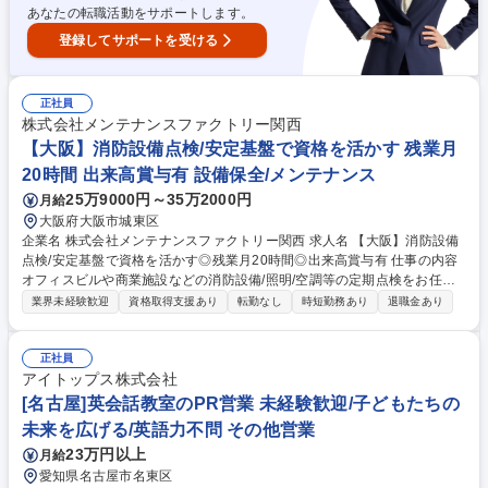
生◎
あなたの転職活動をサポートします。
登録してサポートを受ける
正社員
株式会社メンテナンスファクトリー関西
【大阪】消防設備点検/安定基盤で資格を活かす 残業月
20時間 出来高賞与有 設備保全/メンテナンス
25万9000円～35万2000円
月給
大阪府大阪市城東区
企業名 株式会社メンテナンスファクトリー関西 求人名 【大阪】消防設備
点検/安定基盤で資格を活かす◎残業月20時間◎出来高賞与有 仕事の内容
オフィスビルや商業施設などの消防設備/照明/空調等の定期点検をお任せ
します。火災報知器/スプリンクラー/電灯など不具合があれば、自チーム
業界未経験歓迎
資格取得支援あり
転勤なし
時短勤務あり
退職金あり
や協力会社に連携します。※建物の改変を伴う作業はなし 【消防設備定期
点検は法律で義務づけられており今後も安定した業界！】 入社翌日は自社
研修センターで基礎研修を実施。その後、OJTでの研修に移行。資格取得
正社員
までは、先輩の補助業務を通して実務を学び、更に社内の実技講習会など
アイトップス株式会社
も活用でき、未経験でも安心してスキル習得可能な環境！ 【対象物件例】
[名古屋]英会話教室のPR営業 未経験歓迎/子どもたちの
株式会社ザイマックス関西が受託している管理物件が対象で、主にオフィ
未来を広げる/英語力不問 その他営業
スビルが6割、その他商業施設等が4割となります。 募集職種 【大阪】消
23万円以上
月給
防設備点検/安定基盤で資格を活かす◎残業月20時間◎出来高賞与有
愛知県名古屋市名東区