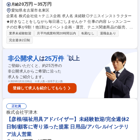
20万円～35万円
月給
ー】地域密着のルート営業/年休120日/残業15時間
愛知県名古屋市名東区
企業名 株式会社佐々テニス企画 求人名 未経験◎テニスインストラクター
★好きなことをしながら毎日過ごしませんか？ 仕事の内容 レッスンコー
チの仕事が9割！他1割はイベント企画・運営、テニス関連商品の販売、新
商品の仕入などもお任せします！ 【この仕事の魅力】 生徒さんを含めて
業界未経験歓迎
月平均残業時間20時間以内
転勤なし
退職金あり
テニス合宿や海外ツアー観戦、大忘年会などのイベントがたくさんありま
完全週休2日制
す★これらのイベント企画は自分たちで考え、実行することができるの
で、新しい知識やスキル、経験が身につきます！ また社員同士の仲も良
く、会社の雰囲気がとても良い事も当社の魅力です 。仕事が終わったら仲
※
非公開求人
25
万件
は
以上
間と室内テニスコートが使い放題♪ 募集職種 未経験◎テニスインストラク
ご登録いただくと、約
25
万件の
ター★好きなことをしながら毎日過ごしませんか？
非公開求人からご希望に沿った
求人をご紹介します。
※
2026年3月31日時点 ※求人数＝採用予定人数
登録して求人を紹介してもらう
正社員
株式会社宇津木
【彦根/福祉用具アドバイザー】未経験歓迎/完全週休2
日制/顧客に寄り添った提案 日用品/アパレル/インテリ
ア法人営業