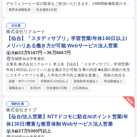
デカフェコーヒー豆の製造をご担当いただきます。24時間稼働装置のモニ
タリングや水交換、メンテナンス等、デカフェコーヒー豆の抽出・加工に
業界未経験歓迎
完全週休2日制
おける設備オペレーション業務です。 ■抽出装置の運用・監視（稼働装置
の夜間モニタリング／週2回程度） ■マシンのオペレーション対応（一定
時間ごとの所定の操作対応） ■設備の定期メンテナンス・清掃業務 ※研究
正社員
開発メンバーと連携しながら現場を支えます。業務に慣れた後は、個人の
株式会社リクルート
スキルや意欲に応じて研究開発業務へ携わるキャリアステップも可能で
【仙台】「スタディサプリ」学習営業/年休140日以上/
す！ 募集職種 仙台【製造オペレーター】東北大学発ベンチャー/在宅可
メリハリある働き方が可能 Webサービス法人営業
32万9167円～36万6667円
月給
宮城県仙台市青葉区
企業名 株式会社リクルート 求人名 【仙台】「スタディサプリ」学習営業/
年休140日以上/メリハリある働き方が可能 仕事の内容 ■全国の高校の先生
にスタディサプリを通した学生の学力向上施策を提案し、高校の先生を通
じてオンライン教育という未来の当たり前を創る仕事です。先生の進路指
副業・WワークOK
年間休日120日以上
資格取得支援あり
時短勤務あり
導の時間創出や効率的な学習指導を支援します。 「既存営業」をご担当い
退職金あり
在宅OK
完全週休2日制
土日祝休み
ただきます。既存顧客と関係性を築きながら、顕在・潜在課題をヒアリン
グする深耕型の営業です。スタディサプリの活用基盤構築を行い、年間計
画での営業行動を実施していきます。顧客の課題は何か？組織の課題は何
契約社員
か？目指すゴールは何か？営業としてヒアリングするところから始まり、
株式会社ダイブ
その過程で信頼関係を構築し、中長期的なマイルストーンに落とし、「顧
【仙台/法人営業】NTTドコモに駐在/dポイント営業/年
客のありたい姿」を実現する提案をします。 募集職種 【仙台】「スタデ
休130日/豊富な教育体制 Webサービス法人営業
ィサプリ」学習営業/年休140日以上/メリハリある働き方が可能
37万5000円以上
月給