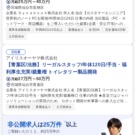
25万円～40万円
月給
宮城県仙台市若林区
企業名 Ｄｙｎａｂｏｏｋ株式会社 求人名 仙台【カスタマーエンジニア】
世界初のノートPCを開発/年間休日126日 仕事の内容 当社製品（PC・ネ
ットワーク・周辺機器）をご導入いただいた顧客(企業・官公庁等)へのサ
ポート業務を担当いただきます。 ・PCの修理、障害対応(オンサイト対
業界未経験歓迎
年間休日120日以上
退職金あり
在宅OK
完全週休2日制
応) ・マスター作成、キッティング ・設置展開作業等のPC導入支援 ・ク
土日祝休み
ラウド商材やネットワークの提案・構築・サポート ・顧客ニーズを踏まえ
た付加価値やソリューションの提案・構築・サポート業務 募集職種 仙台
【カスタマーエンジニア】世界初のノートPCを開発/年間休日126日
正社員
アイリスオーヤマ株式会社
【青葉区/法務】リーガルスタッフ/年休120日/手当・福
利厚生充実/裁量権 トイレタリー製品開発
27万円～50万円
月給
宮城県仙台市青葉区
企業名 アイリスオーヤマ株式会社 求人名 【青葉区/法務】リーガルスタッ
フ/年休120日/手当・福利厚生充実/裁量権◎ 仕事の内容 ★直近ではジャパ
ンソリューションの実現のため、ロボット開発や米事業への参入など社会
課題の解決にも真摯に取り組んでいます。各種手当・福利厚生が充実して
業界未経験歓迎
退職金あり
土日祝休み
おり、年間休日が120日と働きやすい環境を整備★ ■ユーザーイン経営の
理念のもと、多事業展開により成長を続けるアイリスグループ全体の法務
部として、下記の業務をお任せいたします。 【業務内容】・契約書の作
※
非公開求人
25
万件
は
以上
成、審査、交渉支援、リーガルチェック ・法令調査 ・社内相談窓口の対
ご登録いただくと、約
25
万件の
応 ・顧問弁護士との連携 ・社内のコンプライアンス教育、等。※海外展