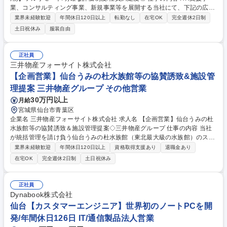
業、コンサルティング事業、新規事業等を展開する当社にて、下記の広告
運用業務をお任せいたします。フルリモートのため、ライフスタイルに合
業界未経験歓迎
年間休日120日以上
転勤なし
在宅OK
完全週休2日制
わせて柔軟に働くことができます。 ■戦略立案とターゲティング ■広告素
土日祝休み
服装自由
材の作成と入稿 ■広告の運用・管理 ■効果測定と改善提案 ＜＜採用背景＞
＞強みの検索型広告に加え、運用型広告の強化のため ＜＜扱う広告＞＞デ
ィスプレイ・バナー広告・動画・SNS ※これまでのご経験を踏まえてお
正社員
任せする業務を決めていきます ＜＜キャリアパス＞＞事業責任者や経営企
三井物産フォーサイト株式会社
画へのキャリアアップ可能性もあり 募集職種 【仙台/マーケティング(広告
【企画営業】仙台うみの杜水族館等の協賛誘致&施設管
運用)】フルリモート/明確な評価制度/社員満足度◎
理提案 三井物産グループ その他営業
30万円以上
月給
宮城県仙台市青葉区
企業名 三井物産フォーサイト株式会社 求人名 【企画営業】仙台うみの杜
水族館等の協賛誘致＆施設管理提案◇三井物産グループ 仕事の内容 当社
が統括管理を請け負う仙台うみの杜水族館（東北最大級の水族館）のスポ
ンサーシップ営業をお任せします。プロスポーツ運営会社からの相談を受
業界未経験歓迎
年間休日120日以上
資格取得支援あり
退職金あり
け、商社ネットワークも活用しながら水族館を盛り上げる業務です ■仙台
在宅OK
完全週休2日制
土日祝休み
うみの杜水族館のスポンサーシップマーケティング ■施設管理における営
業活動・業務設計・マネジメント ■公園管理における営業活動・マネジメ
ント・行政対応 ■協力会社との打合せやスポンサーイベントの調整・運営
正社員
支援 ※新規営業先との面談やプレゼン、見積・契約書作成、各種調整業務
Dynabook株式会社
まで幅広く担当します。 募集職種 【企画営業】仙台うみの杜水族館等の
仙台【カスタマーエンジニア】世界初のノートPCを開
協賛誘致＆施設管理提案◇三井物産グループ
発/年間休日126日 IT/通信製品法人営業