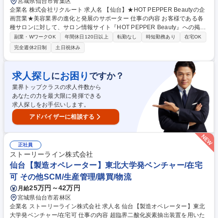
宮城県仙台市青葉区
企業名 株式会社リクルート 求人名 【仙台】★HOT PEPPER Beautyの企
画営業★美容業界の進化と発展のサポーター 仕事の内容 お客様である各
種サロンに対して、サロン情報サイト『HOT PEPPER Beauty』への掲載
などを通して、業界や担当地域のトレンドを把握し、クライアントの課題
副業・WワークOK
年間休日120日以上
転勤なし
時短勤務あり
在宅OK
に対して具体的な解決策を提案していただきます。 各種美容系サロンクラ
完全週休2日制
土日祝休み
イアントへ新規・既存営業をお任せします。ただサービスを売るのではな
く、店舗集客UPの課題解決提案を行います。より効果のある記事提案/キ
ャンペーンや特別メニューの提案/店舗ブランディング企画提案等にも挑戦
求人探し
お困り
に
ですか？
できます。【例えば…】担当エリア内のヘア/ネイル/エステサロン・ジ
業界トップクラスの求人件数から
ム・ヨガ等に対し、『HOT PEPPER Beauty』を用いた集客支援と、『SA
あなたの力を最大限に発揮できる
LON BOARD』を用いた業務支援を実施します。 募集職種 【仙台】★HO
求人探しをお手伝いします。
T PEPPER Beautyの企画営業★美容業界の進化と発展のサポーター
アドバイザーに相談する
正社員
ストーリーライン株式会社
仙台【製造オペレーター】東北大学発ベンチャー/在宅
可 その他SCM/生産管理/購買/物流
25万円～42万円
月給
宮城県仙台市若林区
企業名 ストーリーライン株式会社 求人名 仙台【製造オペレーター】東北
大学発ベンチャー/在宅可 仕事の内容 超臨界二酸化炭素抽出装置を用いた