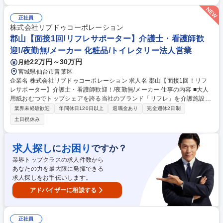
会計監査、アドバイザリーの兼務が可能です。ご自身のキャリアの幅をひ
ろげたい方のご応募をお待ちしています。 募集職種 【東日本事業部】
【仙台】会計監査職
正社員
株式会社リブドゥコーポレーション
郡山【面接1回!リフレサポーター】介護士・看護師歓
迎!/夜勤無/メーカー 化粧品/トイレタリー法人営業
22万円～30万円
月給
宮城県仙台市青葉区
企業名 株式会社リブドゥコーポレーション 求人名 郡山【面接1回！リフ
レサポーター】介護士・看護師歓迎！/夜勤無/メーカー 仕事の内容 ■大人
用紙おむつでトップシェアを誇る当社のブランド「リフレ」を介護施設や
病院に対して、定期的に訪問し、介護士の知識を活かして商品の説明や紙
業界未経験歓迎
年間休日120日以上
退職金あり
完全週休2日制
おむつ周りのお困りごとのアドバイスを行っていただきます！ ★土日祝休
土日祝休み
み・夜勤無・福利厚生充実・メーカー勤務★「リフレ」は他社製品と比較
して日常に適した価格設定でありながら吸収力や装着性、快適性ともに優
れ、高品質な紙おむつとなります。メーカーの立場から実際の施設現場で
求人探し
お困り
に
ですか？
利用する紙おむつの利用者の気持ちに寄り添い、介護業界の課題解決に励
業界トップクラスの求人件数から
んで頂きます。最終面接は対面面接で下記どちらかの日時を想定していま
あなたの力を最大限に発揮できる
す（2026/9/8 or 2026/9/9） 募集職種 郡山【面接1回！リフレサポータ
求人探しをお手伝いします。
ー】介護士・看護師歓迎！/夜勤無/メーカー
アドバイザーに相談する
正社員