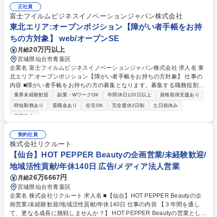
正社員
富士フイルムビジネスイノベーションジャパン株式会社
東北エリア:オープンポジション【障がい者手帳をお持
ちの方対象】 web/オープンSE
20万円以上
月給
宮城県仙台市青葉区
企業名 富士フイルムビジネスイノベーションジャパン株式会社 求人名 東
北エリア:オープンポジション【障がい者手帳をお持ちの方対象】 仕事の
内容 ■障がい者手帳をお持ちの方の募集となります。募集する職務役割に
つい ては特に限定しておらず、応募される方のご経験やご要望、またその
業界未経験歓迎
副業・WワークOK
年間休日120日以上
資格取得支援あり
時点 における弊社の人事戦略にもとづき配置を決定いたします。 ※主な
時短勤務あり
退職金あり
在宅OK
完全週休2日制
土日祝休み
職種としては、営業職、システムエンジニア職、カストマーエンジニア
服装自由
職、販売推進部スタッフ、営業計画スタッフ等がございます。 【仕事例】
・庶務業務：予算・OP作成 ・特約店契約・管理 ・DX推進：業務改善/企
契約社員
画検討 ・営業サポート業務（顧客対応/システム 入力、支社内運用業務）
株式会社リクルート
・ネットワーク管理 募集職種 東北エリア:オープンポジション【障がい者
【仙台】HOT PEPPER Beautyの企画営業/未経験歓迎/
手帳をお持ちの方対象】
地域活性貢献/年休140日 広告/メディア法人営業
26万6667円
月給
宮城県仙台市青葉区
企業名 株式会社リクルート 求人名 ■【仙台】HOT PEPPER Beautyの企
画営業/未経験歓迎/地域活性貢献/年休140日 仕事の内容 【３年間を通し
て、更なる成長に挑戦しませんか？】 HOT PEPPER Beautyの営業とし