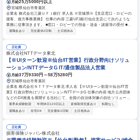
25万5000円以上
月給
宮城県仙台市青葉区
企業名 株式会社三菱ＵＦＪ銀行 求人名 ※宮城県※【支店窓口・ロビーの
接客、後方事務業務】 仕事の内容 三菱UFJ銀行仙台支店にて次のような
業務に従事頂きます。 ■窓口・ロビーでの預金・送金・諸届等の受付 ■窓
口後方でのオペレーション業務 ■ご来店されたお客様に対する金融商品
退職金あり
完全週休2日制
土日祝休み
（投資信託等）のご提案・販売 募集職種 ※宮城県※【支店窓口・ロビー
の接客、後方事務業務】
正社員
株式会社NTTデータ東北
【※UIターン歓迎※仙台/IT営業】行政分野向けソリュ
ーション/NTTデータG IT/通信製品法人営業
37万9330円～58万5280円
月給
宮城県仙台市青葉区
企業名 株式会社ＮＴＴデータ東北 求人名 【※UIターン歓迎※仙台/IT営
業】行政分野向けソリューション/NTTデータG 仕事の内容 地方公共団体
などのDX推進を展開する当社にて、全国の自治体対象の自社ソリューシ
ョン企画・販売活動をご担当いただきます。Aitice等を用いた地域社会の
業界未経験歓迎
年間休日120日以上
資格取得支援あり
転勤なし
課題解決を提案し、暮らしの変革を目指します。 ■全国の自治体に向けた
退職金あり
在宅OK
完全週休2日制
土日祝休み
自社ソリューションの企画や販売活動 ■新規顧客獲得や既存顧客の契約更
新に向けた提案活動や戦略策定 【仕事の魅力】 NTTデータ基盤を活か
し、AIを用いた行政DX等で社会貢献を実感できます。地方公共団体のDX
正社員
が進んでいない分野をターゲットとし、高い視座で構想力や企画力がより
損害保険ジャパン株式会社
磨かれます。 募集職種 【※UIターン歓迎※仙台/IT営業】行政分野向けソ