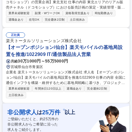
コモショップ）の営業企画】東北支社 仕事の内容 東北エリアのリアル販
売チャネル（ドコモショップ）における販売計画の策定・実績管理・販売
施策の企画立案を担当いただきます。 【業務例】 ■他社対抗のための販売
業界未経験歓迎
副業・WワークOK
資格取得支援あり
時短勤務あり
施策の企画立案・推進 ■商業施設での販売促進イベントの規模拡大、生産
退職金あり
在宅OK
完全週休2日制
土日祝休み
性向上や効率化推進 ■リアル販売チャネル（ドコモショップ）店頭での取
り組み推進 ■地域特性を踏まえたエリアマーケティングの推進 ■支社内経
営幹部レポート 募集職種 THS001【リアル販売チャネル（ドコモショッ
正社員
プ）の営業企画】東北支社
楽天トータルソリューションズ株式会社
【オープンポジション/仙台】楽天モバイルの基地局設
置を推進/1022909 IT/通信製品法人営業
30万1000円～55万5000円
月給
宮城県仙台市青葉区
企業名 楽天トータルソリューションズ株式会社 求人名 【オープンポジシ
ョン/仙台】楽天モバイルの基地局設置を推進/1022909 仕事の内容 全国に
通信インフラを構築・維持するために基地局戦略に基づき、プロジェクト
の発足から達成までのマネジメントを担っていただきます。大規模プロジ
業界未経験歓迎
年間休日120日以上
退職金あり
完全週休2日制
ェクトを推進するマネジメント能力を身につけられます。 【業務詳細】■
土日祝休み
基地局設置進捗管理：屋外/屋内/地下鉄トンネルにおける基地局設置進捗
を管理し、電波発射の時期や場所をコントロール■全国工事会社連携：工
事会社と連携し、マイルストーン策定、進捗管理■課題解決と調整：プロ
※
非公開求人
25
万件
は
以上
ジェクト課題に迅速に対応し解決■ドキュメント精査と品質向上：ドキュ
ご登録いただくと、約
25
万件の
メントの確認・精査とプロセス改善■基地局運用・保守サポート：電波発
非公開求人からご希望に沿った
射済み基地局のオペレーションをサポートし、品質を保持 募集職種 【オ
求人をご紹介します。
ープンポジション/仙台】楽天モバイルの基地局設置を推進/1022909