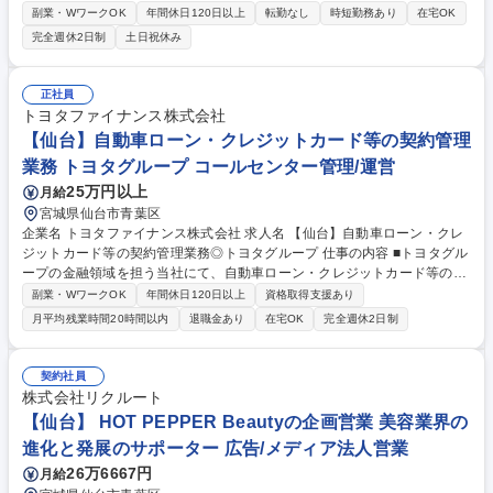
て、多くのサロンの集客の問題の解決・業務支援サービスを導入など経営
副業・WワークOK
年間休日120日以上
転勤なし
時短勤務あり
在宅OK
のパートナーとして、支援をお任せします 【業務詳細】各種美容系サロン
完全週休2日制
土日祝休み
クライアントへ新規・既存営業をお任せします。ただサービスを売るので
はなく、顧客ヒアリングを起点に店舗集客UPの課題解決提案を行いま
す。より効果のある記事提案、キャンペーンや特別メニューの提案、店舗
正社員
ブランディング企画提案等にも挑戦できます。【育成環境】全国約2,000
トヨタファイナンス株式会社
人の営業がおり、座学・OJTの体制は整っています。毎年多くの方が3年
【仙台】自動車ローン・クレジットカード等の契約管理
間の成長を求めご入社されています。 募集職種 ■【仙台】HOT PEPPER
業務 トヨタグループ コールセンター管理/運営
Beautyの企画営業/未経験歓迎/地域活性貢献/年休140日
25万円以上
月給
宮城県仙台市青葉区
企業名 トヨタファイナンス株式会社 求人名 【仙台】自動車ローン・クレ
ジットカード等の契約管理業務◎トヨタグループ 仕事の内容 ■トヨタグル
ープの金融領域を担う当社にて、自動車ローン・クレジットカード等の契
約管理業務をご担当いただきます。ご経験に応じて下記の業務の中からお
副業・WワークOK
年間休日120日以上
資格取得支援あり
任せいたします。 【詳細】■各自動車ローン・クレジットカード契約の契
月平均残業時間20時間以内
退職金あり
在宅OK
完全週休2日制
約管理業務■債権回収業務（支払い延滞顧客に対する督促業務）※初期延
滞は電話のみの督促となり、基本的にはご自身で行うのではなく指示を行
った上で顧客対応業務は別のオペレーターが対応いたします。3ヶ月以上
契約社員
の延滞が続く場合、顧客との直接対応が発生する場合があります。（※基
株式会社リクルート
本は2人1組で対応)■顧客からの返済相談対応■コールセンターオペレータ
【仙台】 HOT PEPPER Beautyの企画営業 美容業界の
ーの管理業務 募集職種 【仙台】自動車ローン・クレジットカード等の契
進化と発展のサポーター 広告/メディア法人営業
約管理業務◎トヨタグループ
26万6667円
月給