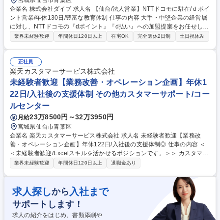
宮城県仙台市青葉区
企業名 株式会社ダイブ 求人名 【仙台/法人営業】NTTドコモに駐在/ｄポイ
ント営業/年休130日/豊富な教育体制 仕事の内容 大手・中堅企業の経営層
に対し、NTTドコモの『dポイント』『d払い』への加盟提案をお任せしま
す。NTTドコモのパートナーとして営業していただくのでアプローチもス
業界未経験歓迎
年間休日120日以上
在宅OK
完全週休2日制
土日祝休み
ムーズ◎チームで助け合いながら業務を行います。 【業務概要】『dポイ
ント』『d払い』加盟を提案するソリューション営業 【業務詳細】■新規
開拓：経営幹部層へ加盟による課題解決を提案する ■導入・拡大：契約後
正社員
の手配調整やサービス導入後の各種販促企画等 【営業形態】■チーム制：
楽天カスタマーサービス株式会社
6人1チームで複数企業を担当（適性配分） ■テレアポ：新規獲得は電話で
未経験者歓迎【業務改善・オペレーション企画】年休1
行いますが終日行うことはありません！ ■フォロー：チームで支え合う環
22日/入社後の支援体制 その他カスタマーサポート/コー
境のため過度な重圧はなく安心◎ 募集職種 【仙台/法人営業】NTTドコモ
ルセンター
に駐在/ｄポイント営業/年休130日/豊富な教育体制
23万8500円～32万3950円
月給
宮城県仙台市青葉区
企業名 楽天カスタマーサービス株式会社 求人名 未経験者歓迎【業務改
善・オペレーション企画】年休122日/入社後の支援体制◎ 仕事の内容 ＜
＜未経験者歓迎/Excelスキルを活かせるポジションです。＞＞ カスタマー
センターのKPI管理や業務改善、運用設計、AI活用によるDX推進を通じ
業界未経験歓迎
年間休日120日以上
退職金あり
て、サービス品質と生産性向上を担っていただきます。 【詳細】■KPI・
品質管理：各種KPIや品質・生産性を分析し、改善施策の立案・実行を担
当します。■業務改善：業務プロセスや運用ルールの設計、進捗管理、効
求人探し
入社まで
から
果検証など、運営改善を推進します。■DX推進：AIを活用した業務効率化
サポートします！
や運営高度化にも携わります。 【特徴】多様なバックグラウンドを持つメ
ンバーが在籍しており、ご入社後の支援体制も充実しております。※変更
求人の紹介をはじめ、書類添削や