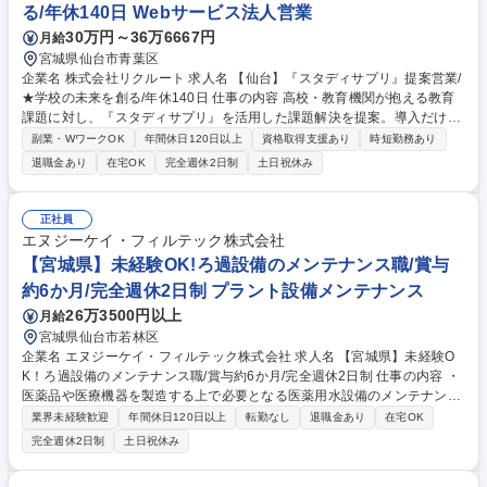
る/年休140日 Webサービス法人営業
30万円～36万6667円
月給
宮城県仙台市青葉区
企業名 株式会社リクルート 求人名 【仙台】『スタディサプリ』提案営業/
★学校の未来を創る/年休140日 仕事の内容 高校・教育機関が抱える教育
課題に対し、『スタディサプリ』を活用した課題解決を提案。導入だけで
なく、活用促進まで伴走することで、先生方の進路指導や学習指導の質向
副業・WワークOK
年間休日120日以上
資格取得支援あり
時短勤務あり
上に貢献します。 ご本人の適性やご経験、事業の戦略・状況に応じて、
退職金あり
在宅OK
完全週休2日制
土日祝休み
「新規営業」または「既存営業」のいずれかの部署へ配属となります。選
考中に入社後配属候補組織についてご提示いたします。【新規営業】『ス
タディサプリ』を導入していない、あるいは取引が中断している全国の高
正社員
校・教育機関に対して、新規アプローチを行います。【既存営業】既にご
エヌジーケイ・フィルテック株式会社
導入いただいている既存顧客と関係性を築きながら、課題解決していく深
【宮城県】未経験OK!ろ過設備のメンテナンス職/賞与
耕型の営業です。 募集職種 【仙台】『スタディサプリ』提案営業/★学校
約6か月/完全週休2日制 プラント設備メンテナンス
の未来を創る/年休140日
26万3500円以上
月給
宮城県仙台市若林区
企業名 エヌジーケイ・フィルテック株式会社 求人名 【宮城県】未経験O
K！ろ過設備のメンテナンス職/賞与約6か月/完全週休2日制 仕事の内容 ・
医薬品や医療機器を製造する上で必要となる医薬用水設備のメンテナンス
をお任せします。 ・エヌジーケイ・フィルテック 東北出張所を拠点とし
業界未経験歓迎
年間休日120日以上
転勤なし
退職金あり
在宅OK
て、東北エリアのメンテナンスを担当頂きます。 【具体的には】 ・研修
完全週休2日制
土日祝休み
やOJTもあるので未経験者でも挑戦出来ます。 ・お客様へ納入した設備の
定期点検や部品交換、設備の調整などをお任せします。 ・現場作業は協力