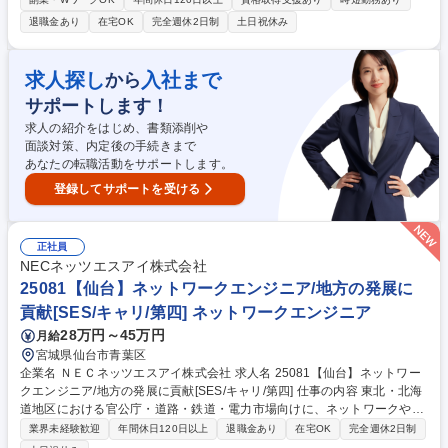
機関や介護施設に対して自社製品の提案を行います。 ■顧客：医療機関が
退職金あり
在宅OK
完全週休2日制
土日祝休み
メイン。提案先は医療従事者や本部の購買担当など、顧客毎に異なる（メ
イン顧客は病院です）。■取扱商品：栄養補助食品(エネルギー･たんぱく
質補給製品等)や流動食(消化態栄養等)。 ■営業手法：新規先・既存先への
求人探し
入社まで
から
提案があり、顧客が抱える課題に対し、自社の製品・サービス・培ってき
サポートします！
た知見を活かした自由度の高い提案をします。 募集職種 10月1日入社【東
北エリア】ネスレ ヘルスサイエンス領域 コンサルティング営業
求人の紹介をはじめ、書類添削や
面談対策、内定後の手続きまで
あなたの転職活動をサポートします。
登録してサポートを受ける
正社員
NECネッツエスアイ株式会社
25081【仙台】ネットワークエンジニア/地方の発展に
貢献[SES/キャリ/第四] ネットワークエンジニア
28万円～45万円
月給
宮城県仙台市青葉区
企業名 ＮＥＣネッツエスアイ株式会社 求人名 25081【仙台】ネットワー
クエンジニア/地方の発展に貢献[SES/キャリ/第四] 仕事の内容 東北・北海
道地区における官公庁・道路・鉄道・電力市場向けに、ネットワークやサ
ーバ、セキュリティ等の提案・設計・構築をお任せします。プリセールス
業界未経験歓迎
年間休日120日以上
退職金あり
在宅OK
完全週休2日制
などの上流工程から構築・保守運用まで幅広く担当します。 【具体的に