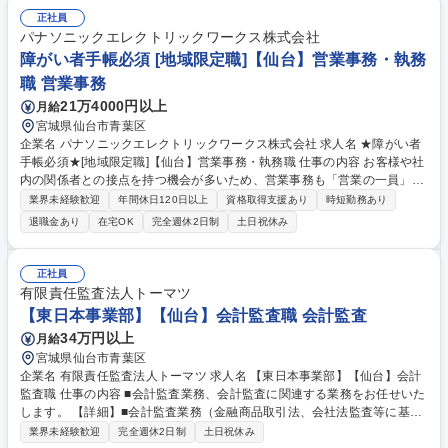
ー ■本社や関連部門との調整・連携 ■電話応対などの営業サポート 【仕事
正社員
の魅力】新会社の立ち上げに携わり、次世代交通インフラに貢献できま
パナソニックエレクトリックワークス株式会社
す。多様なメンバーと強みを補完し合い、裁量を持って地域の営業活動を
障がい者手帳必須 [地域限定職]【仙台】営業事務・執務
推進できる環境です。 募集職種 ■【仙台/営業事務】三菱ふそうと鴻海の
職 営業事務
新会社/モビリティの未来を担う存在
21万4000円以上
月給
宮城県仙台市青葉区
企業名 パナソニックエレクトリックワークス株式会社 求人名 ★障がい者
手帳必須★[地域限定職]【仙台】営業事務・執務職 仕事の内容 お客様や社
内の関係者との接点を持つ機会が多いため、営業事務も「営業の一員」で
あると、アンテナを高く張り、関係者とのコミュニケーションを密に取っ
業界未経験歓迎
年間休日120日以上
資格取得支援あり
時短勤務あり
て業務推進いただきます。 【具体的な仕事内容】以下の業務のいずれかを
退職金あり
在宅OK
完全週休2日制
土日祝休み
担っていただきます。 (1)営業事務：専用端末を使って、お客様(代理店
様、工務店様)からの商材に関する問い合わせにスピーディに対応いただ
き、弊社商材の販売促進を担っていただきます。その他、商品情報説明、
正社員
在庫・納期確認など。 (2)セールスプロモーター：住宅会社等の顧客に対
有限責任監査法人トーマツ
し、弊社商材の受注に向けた提案活動をおこないます。 ※外勤有 募集職
【東日本事業部】【仙台】会計監査職 会計監査
種 ★障がい者手帳必須★[地域限定職]【仙台】営業事務・執務職
34万円以上
月給
宮城県仙台市青葉区
企業名 有限責任監査法人トーマツ 求人名 【東日本事業部】【仙台】会計
監査職 仕事の内容 ■会計監査業務、会計監査に関連する業務をお任せいた
します。 【詳細】■会計監査業務（金融商品取引法、会社法監査等に基づ
く監査業務） ■システム監査■株式上場支援■各種アドバイザリー ■兼務：
業界未経験歓迎
完全週休2日制
土日祝休み