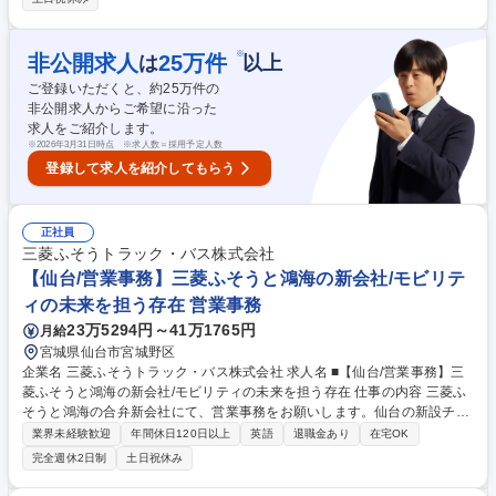
み・夜勤無・福利厚生充実・メーカー勤務★「リフレ」は他社製品と比較
して日常に適した価格設定でありながら吸収力や装着性、快適性ともに優
れ、高品質な紙おむつとなります。メーカーの立場から実際の施設現場で
※
非公開求人
25
万件
は
以上
利用する紙おむつの利用者の気持ちに寄り添い、介護業界の課題解決に励
ご登録いただくと、約
25
万件の
んで頂きます。最終面接は対面面接で下記どちらかの日時を想定していま
非公開求人からご希望に沿った
す！（2026/9/8 or 2026/9/9） 募集職種 盛岡【面接1回！リフレサポータ
求人をご紹介します。
ー】介護士・看護師歓迎！/夜勤無/メーカー
※
2026年3月31日時点 ※求人数＝採用予定人数
登録して求人を紹介してもらう
正社員
三菱ふそうトラック・バス株式会社
【仙台/営業事務】三菱ふそうと鴻海の新会社/モビリテ
ィの未来を担う存在 営業事務
23万5294円～41万1765円
月給
宮城県仙台市宮城野区
企業名 三菱ふそうトラック・バス株式会社 求人名 ■【仙台/営業事務】三
菱ふそうと鴻海の新会社/モビリティの未来を担う存在 仕事の内容 三菱ふ
そうと鴻海の合弁新会社にて、営業事務をお願いします。仙台の新設チー
ムに所属し、販売プロセス管理や登録書類の準備、入出金管理等で営業活
業界未経験歓迎
年間休日120日以上
英語
退職金あり
在宅OK
動を幅広く支援します。地域の営業体制を支え、事業成長に貢献。 ■販売
完全週休2日制
土日祝休み
プロセスの管理・フォロー ■受注残の管理 ■入出金管理と債権フォロー ■
官公庁への入札資格申請と更新・手続き ■登録書類の取りまとめとフォロ