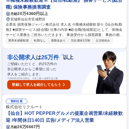
※職種未経験歓迎※【仙台/転勤無】 損害サービス(総合
リューション/NTTデータG
職) 保険事務損害調査
20万4360円以上
月給
宮城県仙台市宮城野区
企業名 損害保険ジャパン株式会社 求人名 ※職種未経験歓迎※【仙台/転勤
無】■損害サービス(総合職) 仕事の内容 ■総合職(地域限定)として、保険金
サービス業務をご担当いただきます。 事故受付から損害調査、事故の相手
方との交渉などを行い、保険金のお支払いまでを行います。単に保険金を
業界未経験歓迎
転勤なし
退職金あり
完全週休2日制
土日祝休み
お支払いするだけではなく、 お客さまの不安を解消できるように寄り添
い、1日でも早く安心と保険金をお届けをします。保険の真価が問われる
事故対応の最前線です。 ■研修体制： OJT担当が付きながら、最初はシン
※
非公開求人
25
万件
は
以上
プルな案件からお任せしていきますので、未経験の方でもしっかりキャッ
ご登録いただくと、約
25
万件の
チアップいただける環境です。 ※総合職の為、損害サービス以外のポジシ
非公開求人からご希望に沿った
ョンへの異動可能性あり 募集職種 ※職種未経験歓迎※【仙台/転勤無】■
求人をご紹介します。
損害サービス(総合職)
※
2026年3月31日時点 ※求人数＝採用予定人数
登録して求人を紹介してもらう
契約社員
株式会社リクルート
【仙台】HOT PEPPERグルメの提案企画営業/未経験歓
迎 /年間休日140日 広告/メディア法人営業
26万6667円
月給