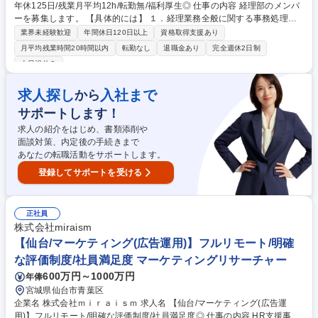
年休125日/残業月平均12h/転勤無/福利厚生◎ 仕事の内容 経理部のメンバ
ーを募集します。 【具体的には】 １．経理業務全般に関する事務処理お
よび管理業務：振込・振替・送金処理、日々の資金繰り管理、経理処理に
業界未経験歓迎
年間休日120日以上
資格取得支援あり
関する各種事務処理(支払依頼処理・仕訳伝票入力)や月次決算業務(仕入等
月平均残業時間20時間以内
転勤なし
退職金あり
完全週休2日制
の照合)および進捗管理。 2. 電話応対 募集職種 [仙台]経理部/メンバー/年休
土日祝休み
125日/残業月平均12h/転勤無/福利厚生◎
求人探し
入社まで
から
サポートします！
求人の紹介をはじめ、書類添削や
面談対策、内定後の手続きまで
あなたの転職活動をサポートします。
登録してサポートを受ける
正社員
株式会社miraism
【仙台/マーケティング(広告運用)】フルリモート/明確
な評価制度/社員満足度 マーケティングリサーチャー
600万円～1000万円
年俸
宮城県仙台市青葉区
企業名 株式会社ｍｉｒａｉｓｍ 求人名 【仙台/マーケティング(広告運
用)】フルリモート/明確な評価制度/社員満足度◎ 仕事の内容 HR支援事