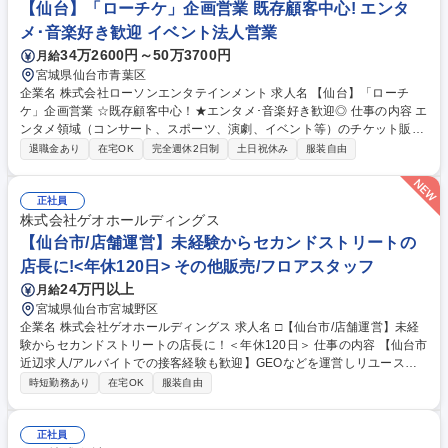
【仙台】「ローチケ」企画営業 既存顧客中心! エンタ
メ･音楽好き歓迎 イベント法人営業
34万2600円～50万3700円
月給
宮城県仙台市青葉区
企業名 株式会社ローソンエンタテインメント 求人名 【仙台】「ローチ
ケ」企画営業 ☆既存顧客中心！★エンタメ･音楽好き歓迎◎ 仕事の内容 エ
ンタメ領域（コンサート、スポーツ、演劇、イベント等）のチケット販売
を展開する当社にて、「ローチケ」ブランドを活用したチケットの仕入れ
退職金あり
在宅OK
完全週休2日制
土日祝休み
服装自由
営業を担当いただきます。営業活動は、いわゆる『外回り』ではなく、 社
内での企画・進行業務が中心。取引先からの依頼に対し、販売開始からイ
ベント終了まで責任を持って進行し、無事完了させることが営業のやりが
正社員
いです。 一方で、競合や未取引先へのアプローチを地道に積み重ねる姿勢
株式会社ゲオホールディングス
が求められます。既存顧客との取引が約9割を占める中で、1枚・1件でも
【仙台市/店舗運営】未経験からセカンドストリートの
新規のチケットや顧客を獲得することにこだわれる方を歓迎します。 ※個
店長に!<年休120日> その他販売/フロアスタッフ
人予算・ノルマはありません。 募集職種 【仙台】「ローチケ」企画営業
24万円以上
月給
☆既存顧客中心！★エンタメ･音楽好き歓迎◎
宮城県仙台市宮城野区
企業名 株式会社ゲオホールディングス 求人名 □【仙台市/店舗運営】未経
験からセカンドストリートの店長に！＜年休120日＞ 仕事の内容 【仙台市
近辺求人/アルバイトでの接客経験も歓迎】GEOなどを運営しリユース業
界のリーディングカンパニ―として事業拡大する当社にて、2nd STREET
時短勤務あり
在宅OK
服装自由
の店長候補として店舗運営業務に携わっていただきます。 ■接客販売・従
業員管理・教育など、マネジメント（人・物・金・情報の管理）を中心と
した店舗運営業務■販売、接客（アイテムの説明や売場のご案内など）■買
正社員