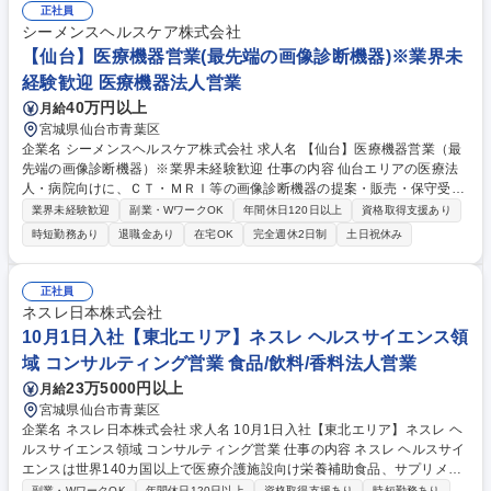
会社のスタッフと複数で伺い、トラブルが発生した場合も上長や技術担当
正社員
がバックアップするので安心です。 募集職種 【宮城県】未経験OK！ろ過
シーメンスヘルスケア株式会社
設備のメンテナンス職/賞与約6か月/完全週休2日制
【仙台】医療機器営業(最先端の画像診断機器)※業界未
経験歓迎 医療機器法人営業
40万円以上
月給
宮城県仙台市青葉区
企業名 シーメンスヘルスケア株式会社 求人名 【仙台】医療機器営業（最
先端の画像診断機器）※業界未経験歓迎 仕事の内容 仙台エリアの医療法
人・病院向けに、ＣＴ・ＭＲＩ等の画像診断機器の提案・販売・保守受注
を担当。医療現場のニーズや経営課題を理解し、問題解決を共に行うソリ
業界未経験歓迎
副業・WワークOK
年間休日120日以上
資格取得支援あり
ューション営業です。 ・ＣＴ、ＭＲＩ、Ｘ線、超音波画像診断装置等の販
時短勤務あり
退職金あり
在宅OK
完全週休2日制
土日祝休み
売・保守受注 ・医療機関の課題解決に向けたソリューション提案および導
入後フォロー ・顧客情報や競合情報の収集と効果的な営業戦略の立案・実
行 ・社内技術・サービス部門や地元パートナー等と協働した提案 募集職
正社員
種 【仙台】医療機器営業（最先端の画像診断機器）※業界未経験歓迎
ネスレ日本株式会社
10月1日入社【東北エリア】ネスレ ヘルスサイエンス領
域 コンサルティング営業 食品/飲料/香料法人営業
23万5000円以上
月給
宮城県仙台市青葉区
企業名 ネスレ日本株式会社 求人名 10月1日入社【東北エリア】ネスレ ヘ
ルスサイエンス領域 コンサルティング営業 仕事の内容 ネスレ ヘルスサイ
エンスは世界140カ国以上で医療介護施設向け栄養補助食品、サプリメン
トや一般消費者向け健康食品など、幅広いブランドを展開しており、医療
副業・WワークOK
年間休日120日以上
資格取得支援あり
時短勤務あり