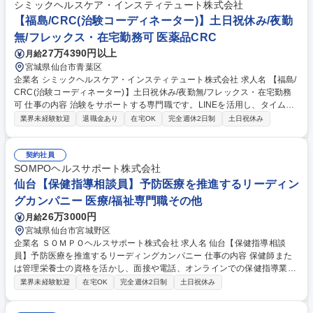
います。 【導入実績】官公庁、工場、ホテル、商業施設など、多様な業種
シミックヘルスケア・インスティテュート株式会社
に対して製品導入実績があります。幅広い業界知識と提案力が身につく環
【福島/CRC(治験コーディネーター)】土日祝休み/夜勤
境です。 募集職種 仙台【営業職/業務用】★世界的ブランド「ケルヒャ
無/フレックス・在宅勤務可 医薬品CRC
ー」/年休128日/福利厚生◎
27万4390円以上
月給
宮城県仙台市青葉区
企業名 シミックヘルスケア・インスティテュート株式会社 求人名 【福島/
CRC(治験コーディネーター)】土日祝休み/夜勤無/フレックス・在宅勤務
可 仕事の内容 治験をサポートする専門職です。LINEを活用し、タイムリ
ーにフォローができる体制があるため、未経験からでも安心です。また、
業界未経験歓迎
退職金あり
在宅OK
完全週休2日制
土日祝休み
適宜フレックスタイム制度と在宅勤務制度を組み合わせて勤務することも
可能です。 ■患者様への治験内容説明の補助 ■患者様の相談対応 ■治験担
当医師の補助 ■院内スタッフとの調整 ■検査・投薬スケジュールの調整 ■
契約社員
治験で得られるデータ管理 など ※医療行為は発生いたしません 【入社後
SOMPOヘルスサポート株式会社
のイメージ】約10日の導入研修後、3ヵ月のOJTの中で徐々に業務を習得
仙台【保健指導相談員】予防医療を推進するリーディン
していきます。未経験から入社し、活躍している先輩社員もたくさん在籍
グカンパニー 医療/福祉専門職その他
しています。そのため、未経験の方も相談しやすい環境です。 募集職種
26万3000円
月給
【福島/CRC(治験コーディネーター)】土日祝休み/夜勤無/フレックス・在
宅勤務可
宮城県仙台市宮城野区
企業名 ＳＯＭＰＯヘルスサポート株式会社 求人名 仙台【保健指導相談
員】予防医療を推進するリーディングカンパニー 仕事の内容 保健師また
は管理栄養士の資格を活かし、面接や電話、オンラインでの保健指導業務
をご担当いただきます。事業所やご自宅への訪問に加え、ICTを活用した
業界未経験歓迎
在宅OK
完全週休2日制
土日祝休み
サポートも行います。 ■健保組合・企業・官公庁の事業所または対象者の
自宅へ訪問し、面接による保健指導を実施 ■電話での継続的な健康支援業