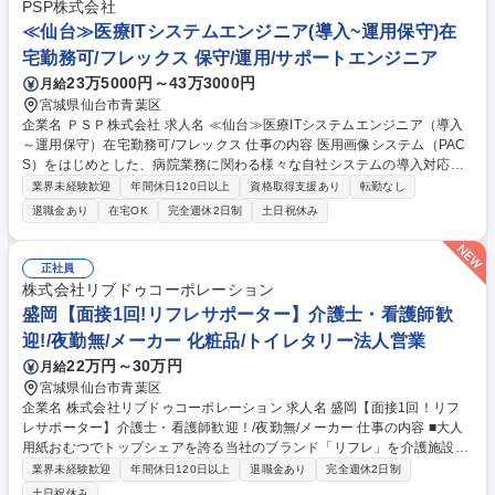
取業務（査定システムをもとに）■従業員管理（育成、採用活動、シフト
PSP株式会社
管理など）■アイテム管理（値付け、メンテナンス、バックヤードの管理
≪仙台≫医療ITシステムエンジニア(導入~運用保守)在
など）■売上計画、戦略立案■経費予算組み■店舗周辺のリサーチ 募集職種
宅勤務可/フレックス 保守/運用/サポートエンジニア
□【仙台市/店舗運営】未経験からセカンドストリートの店長に！＜年休12
23万5000円～43万3000円
月給
0日＞
宮城県仙台市青葉区
企業名 ＰＳＰ株式会社 求人名 ≪仙台≫医療ITシステムエンジニア（導入
～運用保守）在宅勤務可/フレックス 仕事の内容 医用画像システム（PAC
S）をはじめとした、病院業務に関わる様々な自社システムの導入対応、
SE業務、保守サポート等の業務をお任せします。業界TOPクラスの導入
業界未経験歓迎
年間休日120日以上
資格取得支援あり
転勤なし
実績を誇る、医療情報サービスを展開しております。 ご本人の希望がなけ
退職金あり
在宅OK
完全週休2日制
土日祝休み
れば転勤はございませんので、腰を据えて長く働きたい方歓迎いたしま
す。 【魅力】■顧客の要望をもとに、自身の意見をシステム開発に反映さ
せることも可能です。そのため、エンジニアとして非常に手応えを感じる
正社員
ことができる業務です。 ■顧客とのコミュニケーションも大切となる業務
株式会社リブドゥコーポレーション
のため、「人と話すのが好き」「感謝されると嬉しい」という方にはフィ
盛岡【面接1回!リフレサポーター】介護士・看護師歓
ットします。 募集職種 ≪仙台≫医療ITシステムエンジニア（導入～運用
迎!/夜勤無/メーカー 化粧品/トイレタリー法人営業
保守）在宅勤務可/フレックス
22万円～30万円
月給
宮城県仙台市青葉区
企業名 株式会社リブドゥコーポレーション 求人名 盛岡【面接1回！リフ
レサポーター】介護士・看護師歓迎！/夜勤無/メーカー 仕事の内容 ■大人
用紙おむつでトップシェアを誇る当社のブランド「リフレ」を介護施設や
病院に対して、定期的に訪問し、介護士の知識を活かして商品の説明や紙
業界未経験歓迎
年間休日120日以上
退職金あり
完全週休2日制
おむつ周りのお困りごとのアドバイスを行っていただきます！ ★土日祝休
土日祝休み