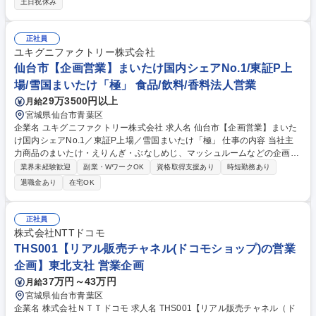
土日祝休み
は】■ネットワークやサーバ・セキュリティ等の提案・設計・構築・検証
■プロジェクト管理 ■新ソリューションや拡販施策の検討 ■プリセールスや
コンサル等の上流対応 【主な顧客】東北・北海道地区の官公庁、道路・鉄
正社員
道・電力事業者 【仕事の魅力】経験豊富なメンバーから指導を受け、幅広
ユキグニファクトリー株式会社
い複合的なスキルを習得可能です。インフラ構築を通じて地方の発展に貢
仙台市【企画営業】まいたけ国内シェアNo.1/東証P上
献できるやりがいがあります。 募集職種 25081【仙台】ネットワークエ
場/雪国まいたけ「極」 食品/飲料/香料法人営業
ンジニア/地方の発展に貢献[SES/キャリ/第四]
29万3500円以上
月給
宮城県仙台市青葉区
企業名 ユキグニファクトリー株式会社 求人名 仙台市【企画営業】まいた
け国内シェアNo.1／東証P上場／雪国まいたけ「極」 仕事の内容 当社主
力商品のまいたけ・えりんぎ・ぶなしめじ、マッシュルームなどの企画提
案営業をお任せします。（本部商談・新規開拓・得意先への企画提案）残
業界未経験歓迎
副業・WワークOK
資格取得支援あり
時短勤務あり
業は20ｈ/月程度とワークライフバランスを保ちやすい環境です。 単に
退職金あり
在宅OK
「きのこを納品する」だけの営業ではありません。 大手スーパーや食品量
販店に対して、マーケティングデータを基に、売り場づくりや調理方法の
提案、コラボ案件の企画など、顧客の売上増加にむけて踏み込んだ提案を
正社員
行います。「今週末は冷え込むのでこのように売場を作りましょう。POP
株式会社NTTドコモ
はこのデザインで～」といった会話をバイヤー 募集職種 仙台市【企画営
THS001【リアル販売チャネル(ドコモショップ)の営業
業】まいたけ国内シェアNo.1／東証P上場／雪国まいたけ「極」
企画】東北支社 営業企画
37万円～43万円
月給
宮城県仙台市青葉区
企業名 株式会社ＮＴＴドコモ 求人名 THS001【リアル販売チャネル（ド