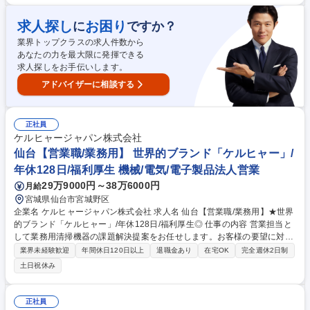
実施の可能性を確認するための調査 ■治験に関する事務的業務の全体支援
【サポート体制】入社者の大半が未経験者のため、入社時研修やフォロー
求人探し
お困り
に
ですか？
アップ研修、OJT等、サポート体制が充実しています。 【働き方】外勤5
業界トップクラスの求人件数から
～7割：内勤3～5割 ※外勤：医療機関訪問 内勤：オフィス勤務 ※エリア
あなたの力を最大限に発揮できる
や時期により異なるため面接で詳細を説明します 募集職種 【仙台/SMA(治
求人探しをお手伝いします。
験事務局担当)】治験の運営・推進/月平均残業21.3時間
アドバイザーに相談する
正社員
ケルヒャージャパン株式会社
仙台【営業職/業務用】 世界的ブランド「ケルヒャー」/
年休128日/福利厚生 機械/電気/電子製品法人営業
29万9000円～38万6000円
月給
宮城県仙台市宮城野区
企業名 ケルヒャージャパン株式会社 求人名 仙台【営業職/業務用】★世界
的ブランド「ケルヒャー」/年休128日/福利厚生◎ 仕事の内容 営業担当と
して業務用清掃機器の課題解決提案をお任せします。お客様の要望に対し
て製品本体/アクセサリー/洗剤等をコーディネートしながらお客様の困り
業界未経験歓迎
年間休日120日以上
退職金あり
在宅OK
完全週休2日制
事を解決していただきます。 【営業スタイル】単なる製品販売ではなく、
土日祝休み
お客様の業務課題に対して最適な製品や活用方法を提案する、コンサルテ
ィング型の営業です。 【取引先】営業活動は、代理店向けが約3割、エン
ドユーザーである、法人向けが約7割。大手企業への導入実績も多数ござ
正社員