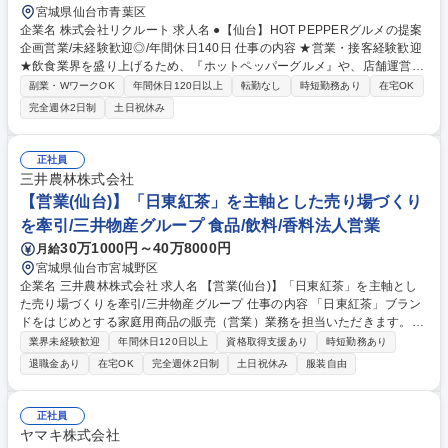
宮城県仙台市青葉区
企業名 株式会社リクルート 求人名 ●【仙台】HOT PEPPERグルメの提案
企画営業/未経験歓迎◎/年間休日140日 仕事の内容 ★営業・接客経験歓迎
★飲食業界を盛り上げるため、『ホットペッパーグルメ』や、店舗運営を
支える『レストランボード』を活用し、効率的な集客・業務推進を実現へ
副業・WワークOK
年間休日120日以上
転勤なし
時短勤務あり
在宅OK
向けた提案を行います。 【具体的には】 顧客のニーズに応じた提案や、
完全週休2日制
土日祝休み
データ分析に基づき描いた提案を進めていきます。近年では、『Airレジ』
『Airペイ』『Airシフト』をはじめとしたリクルートの経営・業務支援サ
ービスである『Air ビジネスツールズ』など、SaaSプロダクトも積極的に
正社員
推進し、新しい飲食業界のスタンダードを作っています。 募集職種 ●【仙
三井農林株式会社
台】HOT PEPPERグルメの提案企画営業/未経験歓迎◎/年間休日140日
【営業(仙台)】「日東紅茶」を主軸とした売り場づくり
を牽引/三井物産グループ 食品/飲料/香料法人営業
30万1000円～40万8000円
月給
宮城県仙台市宮城野区
企業名 三井農林株式会社 求人名 【営業(仙台)】「日東紅茶」を主軸とし
た売り場づくりを牽引/三井物産グループ 仕事の内容 「日東紅茶」ブラン
ドをはじめとする家庭用商品の販売（営業）業務を担当いただきます。当
社のブランド価値を確りと消費者に伝えるべく、量販店・コンビニエンス
業界未経験歓迎
年間休日120日以上
資格取得支援あり
時短勤務あり
ストア・スーパー等へ商品の提案・販売活動を実施。 ・量販店、スーパ
退職金あり
在宅OK
完全週休2日制
土日祝休み
服装自由
ー、コンビニエンスストア、食品問屋等の本部商談。商品及び売場提案。
売場での店頭プロモーション。・量販店、スーパー、コンビニエンススト
ア等向け商品の開発営業。数年キャリアを積んだ後は 他支店営業、BtoB
正社員
営業（業務用営業、原料営業）や海外営業・企画等、適材に応じて異動す
ヤマキ株式会社