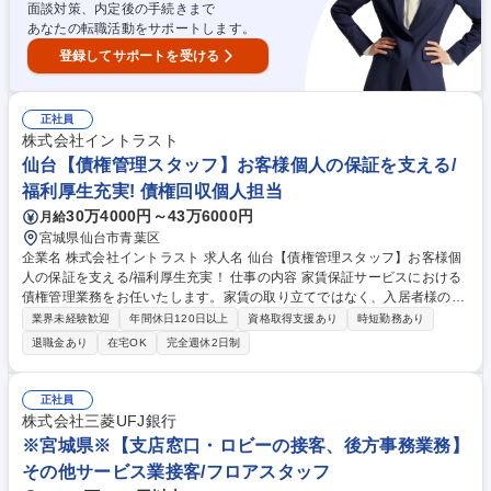
範囲；当社業務全般※ 募集職種 未経験者歓迎【業務改善・オペレーショ
面談対策、内定後の手続きまで
ン企画】年休122日/入社後の支援体制◎
あなたの転職活動をサポートします。
登録してサポートを受ける
正社員
株式会社イントラスト
仙台【債権管理スタッフ】お客様個人の保証を支える/
福利厚生充実! 債権回収個人担当
30万4000円～43万6000円
月給
宮城県仙台市青葉区
企業名 株式会社イントラスト 求人名 仙台【債権管理スタッフ】お客様個
人の保証を支える/福利厚生充実！ 仕事の内容 家賃保証サービスにおける
債権管理業務をお任いたします。家賃の取り立てではなく、入居者様の状
況（生活やお金の使い方等）をヒアリングし、返済計画を一緒に考え、完
業界未経験歓迎
年間休日120日以上
資格取得支援あり
時短勤務あり
済まで伴走するお仕事です。 入居者様の状況に応じて、支払状況が正常化
退職金あり
在宅OK
完全週休2日制
されるようサポート。一定の審査基準を設けているため、根本的な滞納者
は少なく信用度の高い借主と取引をしております■コールセンターから共
有された情報を基に、電話や現地訪問でお客様の状況を把握。入居者様の
正社員
状況に応じた返済計画を一緒に考え、完済まで伴走します■月80件程度を
株式会社三菱UFJ銀行
地域ごとに担当。解決が難しい法的手続きは専門部署が引き継ぐため、安
※宮城県※【支店窓口・ロビーの接客、後方事務業務】
心して業務に集中できます。 募集職種 仙台【債権管理スタッフ】お客様
その他サービス業接客/フロアスタッフ
個人の保証を支える/福利厚生充実！