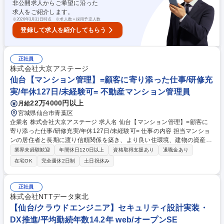
非公開求人からご希望に沿った
開も行っているため、英語が得意な方は海外の案件に携わるチャンスもあ
求人をご紹介します。
ります。 募集職種 【青葉区/法務】リーガルスタッフ/年休120日/手当・福
※
2026年3月31日時点 ※求人数＝採用予定人数
利厚生充実/裁量権◎
登録して求人を紹介してもらう
正社員
株式会社大京アステージ
仙台【マンション管理】=顧客に寄り添った仕事/研修充
実/年休127日/未経験可= 不動産マンション管理員
22万4000円以上
月給
宮城県仙台市青葉区
企業名 株式会社大京アステージ 求人名 仙台【マンション管理】=顧客に
寄り添った仕事/研修充実/年休127日/未経験可= 仕事の内容 担当マンショ
ンの居住者と長期に渡り信頼関係を築き、より良い住環境、建物の資産価
値向上、居住者のコミュニティ形成を担う業務。 ■マンション巡回：管理
業界未経験歓迎
年間休日120日以上
資格取得支援あり
退職金あり
員との面談を通して居住者のニーズ等を把握 ■理事会/総会運営：予算/決
在宅OK
完全週休2日制
土日祝休み
算案の提案、マンション運営ルール、運営資金計画等の支援 ■居住者の
方々の交流企画の提案/サポート ■修繕工事：提案/スケジュール管理 《内
勤：外勤＝5：5程度》 【キャリア】大京は管理受託戸数NO.1！多くの物
正社員
件を管理してきたノウハウがあり学べる環境です。モバイルPC一人一台
株式会社NTTデータ東北
貸与、事務処理のシステム化にて事務作業を効率化。現場に時間を割ける
【仙台/クラウドエンジニア】セキュリティ設計実装・
体制を整備。 募集職種 仙台【マンション管理】=顧客に寄り添った仕事/
DX推進/平均勤続年数14.2年 web/オープンSE
研修充実/年休127日/未経験可=