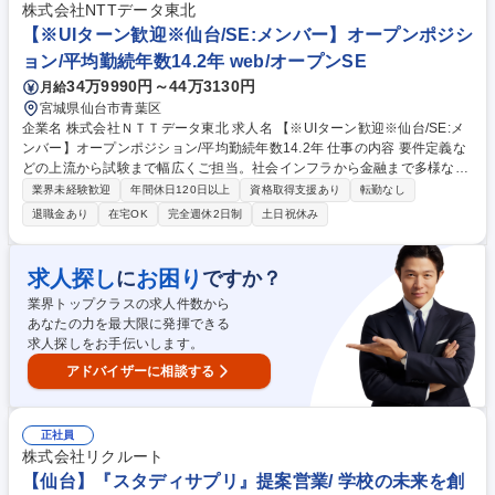
取りする為、直接感謝の言葉をいただく機会も多くやりがいを感じられる
株式会社NTTデータ東北
場面が多いです。 ※変更の範囲：なし 募集職種 SC【仙台/エリア限定】
【※UIターン歓迎※仙台/SE:メンバー】オープンポジシ
未経験歓迎★損害サービス/自動車保険/転勤無/研修体制◎
ョン/平均勤続年数14.2年 web/オープンSE
34万9990円～44万3130円
月給
宮城県仙台市青葉区
企業名 株式会社ＮＴＴデータ東北 求人名 【※UIターン歓迎※仙台/SE:メ
ンバー】オープンポジション/平均勤続年数14.2年 仕事の内容 要件定義な
どの上流から試験まで幅広くご担当。社会インフラから金融まで多様な顧
客の案件を通じ、ご自身の得意分野やスキルに合わせて最適なプロジェク
業界未経験歓迎
年間休日120日以上
資格取得支援あり
転勤なし
トでご活躍いただきます。 ■公共：AIを活用した自治体DXソリューション
退職金あり
在宅OK
完全週休2日制
土日祝休み
や防災・減災システムの企画・導入 ■金融：データセンタを活用したクラ
ウド構築や独自業務ソリューションの開発 ■法人：AI・BI・Cloud等の先
進技術を用いたDX推進、ERPシステムの開発 ■大規模アジャイル開発や
求人探し
お困り
に
ですか？
ローコード開発プラットフォームを活用したシステム開発 ■ご経験やスキ
業界トップクラスの求人件数から
ル、希望を最大限考慮し、最適なプロジェクトをお任せします。 募集職種
あなたの力を最大限に発揮できる
【※UIターン歓迎※仙台/SE:メンバー】オープンポジション/平均勤続年数
求人探しをお手伝いします。
14.2年
アドバイザーに相談する
正社員
株式会社リクルート
【仙台】『スタディサプリ』提案営業/ 学校の未来を創