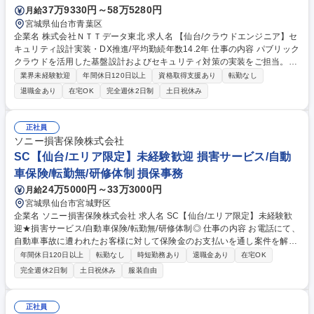
37万9330円～58万5280円
月給
宮城県仙台市青葉区
企業名 株式会社ＮＴＴデータ東北 求人名 【仙台/クラウドエンジニア】セ
キュリティ設計実装・DX推進/平均勤続年数14.2年 仕事の内容 パブリック
クラウドを活用した基盤設計およびセキュリティ対策の実装をご担当。ネ
ットワーク認証や暗号化等の要件定義からハイブリッド環境での高信頼な
業界未経験歓迎
年間休日120日以上
資格取得支援あり
転勤なし
基盤開発まで、顧客との技術的折衝を行います。 ■複数クラウドの基盤ア
退職金あり
在宅OK
完全週休2日制
土日祝休み
ーキテクチャ設計 ■セキュリティ設計実装 ■AI実行環境最適化 ■障害対応
【仕事の魅力】 NTTデータグループの技術力を活かし最先端の事例を創出
できます。様々なクラウド基盤の設計に深く関与し、顧客の経営課題解決
正社員
に直結するテーマで技術を磨き成長できる環境です。 募集職種 【仙台/ク
ソニー損害保険株式会社
ラウドエンジニア】セキュリティ設計実装・DX推進/平均勤続年数14.2年
SC【仙台/エリア限定】未経験歓迎 損害サービス/自動
車保険/転勤無/研修体制 損保事務
24万5000円～33万3000円
月給
宮城県仙台市宮城野区
企業名 ソニー損害保険株式会社 求人名 SC【仙台/エリア限定】未経験歓
迎★損害サービス/自動車保険/転勤無/研修体制◎ 仕事の内容 お電話にて、
自動車事故に遭われたお客様に対して保険金のお支払いを通し案件を解決
するサポートをお任せします。電話やチャットを活用し、弁護士や医師等
年間休日120日以上
転勤なし
時短勤務あり
退職金あり
在宅OK
の専門家と連携し迅速に対応しています。 ★事故の1次受けは別部署が行
完全週休2日制
土日祝休み
服装自由
っており、二次サポートをお任せします。 ★ダイレクト保険なのでお客様
への直接フォローが可能です。サービス品質を高水準で維持する為、個人
の負担がかかりすぎないよう仕組化。代理店を通さずにお客様と直接やり
正社員