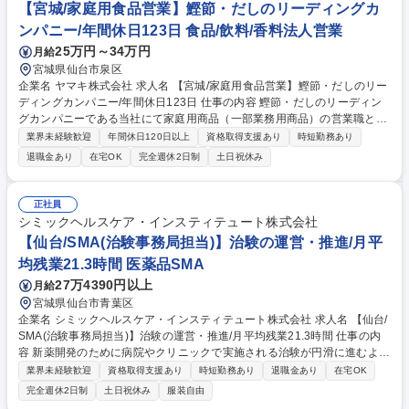
る可能性あり。様々な部署での経験を通じ将来的に会社の中枢として活躍
【宮城/家庭用食品営業】鰹節・だしのリーディングカ
出来る人材へ成長していただくことを期待しています。 募集職種 【営業
ンパニー/年間休日123日 食品/飲料/香料法人営業
(仙台)】「日東紅茶」を主軸とした売り場づくりを牽引/三井物産グループ
25万円～34万円
月給
宮城県仙台市泉区
企業名 ヤマキ株式会社 求人名 【宮城/家庭用食品営業】鰹節・だしのリー
ディングカンパニー/年間休日123日 仕事の内容 鰹節・だしのリーディン
グカンパニーである当社にて家庭用商品（一部業務用商品）の営業職とし
て下記業務をお任せいたします。 ■主は既存のお客様への提案営業で、一
業界未経験歓迎
年間休日120日以上
資格取得支援あり
時短勤務あり
部新規開拓営業があります。 ■自社製品について、卸店様、量販店様へ商
退職金あり
在宅OK
完全週休2日制
土日祝休み
品提案、棚割り提案、販促提案等していく営業活動がメインとなります。
【募集背景】日本の食文化を支える「鰹節・だし」に惚れ込み、その伝統
を守り継承していくこと、「美味しさ」のみならず「鰹節・だしの持つ健
正社員
康価値」を広げ、より多くのお客様へお届けしたいと考え、力添えいただ
シミックヘルスケア・インスティテュート株式会社
ける方を募集しております。 募集職種 【宮城/家庭用食品営業】鰹節・だ
【仙台/SMA(治験事務局担当)】治験の運営・推進/月平
しのリーディングカンパニー/年間休日123日
均残業21.3時間 医薬品SMA
27万4390円以上
月給
宮城県仙台市青葉区
企業名 シミックヘルスケア・インスティテュート株式会社 求人名 【仙台/
SMA(治験事務局担当)】治験の運営・推進/月平均残業21.3時間 仕事の内
容 新薬開発のために病院やクリニックで実施される治験が円滑に進むよう
支援を行います。関係者との折衝や調整、事務業務を担当し、治験の運
業界未経験歓迎
資格取得支援あり
時短勤務あり
退職金あり
在宅OK
営・推進を担います。※備考欄に1週間のスケジュール例を記載していま
完全週休2日制
土日祝休み
服装自由
す。 ■社内外の関係者との交渉・相談 ■院内スタッフとの調整支援 ■治験