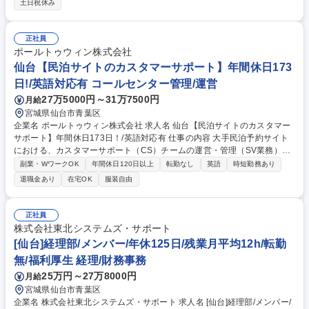
土日祝休み
み・夜勤無・福利厚生充実・メーカー勤務★「リフレ」は他社製品と比較
して日常に適した価格設定でありながら吸収力や装着性、快適性ともに優
れ、高品質な紙おむつとなります。メーカーの立場から実際の施設現場で
正社員
利用する紙おむつの利用者の気持ちに寄り添い、介護業界の課題解決に励
ポールトゥウィン株式会社
んで頂きます。最終面接は対面面接で下記どちらかの日時を想定していま
仙台【民泊サイトのカスタマーサポート】年間休日173
す（2026/9/8 or 2026/9/9） 募集職種 仙台【面接1回！リフレサポータ
日!/英語対応有 コールセンター管理/運営
ー】介護士・看護師歓迎！/夜勤無/メーカー
27万5000円～31万7500円
月給
宮城県仙台市青葉区
企業名 ポールトゥウィン株式会社 求人名 仙台【民泊サイトのカスタマー
サポート】年間休日173日！/英語対応有 仕事の内容 大手民泊予約サイト
における、カスタマーサポート（CS）チームの運営・管理（SV業務）を
お任せします。 これまでのマネジメント経験を活かし、国内外の「宿泊者
副業・WワークOK
年間休日120日以上
転勤なし
英語
時短勤務あり
様」や「ホスト（宿泊施設）様」の満足度を最大化 させるチームづくりを
退職金あり
在宅OK
服装自由
主導していただきます。 ★入社後の流れ 最初の1ヶ月は社内研修を受け、
まずはオペレーターとして実務・サービス内容を習得します。その後、メ
ンバーのシフト管理やサポートなどのマネジメントを始め、徐々にクライ
正社員
アント対応（報告・エスカレーション）へステップアップ。上長がしっか
株式会社東北システムズ・サポート
り並走するので、業界未経験の方もご安心ください！ 募集職種 仙台【民
[仙台]経理部/メンバー/年休125日/残業月平均12h/転勤
泊サイトのカスタマーサポート】年間休日173日！/英語対応有
無/福利厚生 経理/財務事務
25万円～27万8000円
月給
宮城県仙台市青葉区
企業名 株式会社東北システムズ・サポート 求人名 [仙台]経理部/メンバー/