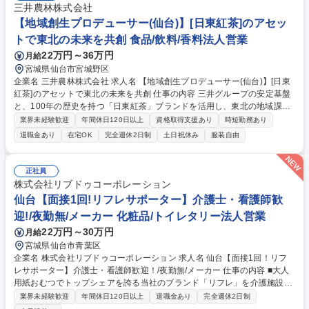
三井農林株式会社
【地域創生プロデューサー(仙台)】[日東紅茶]のアセッ
トで東北の未来を共創 食品/飲料/香料法人営業
22万円～36万円
月給
宮城県仙台市宮城野区
企業名 三井農林株式会社 求人名 【地域創生プロデューサー(仙台)】[日東
紅茶]のアセットで東北の未来を共創 仕事の内容 三井グループの安定基盤
と、100年の歴史を持つ「日東紅茶」ブランドを活用し、東北の地域課題
解決に挑むお仕事となります。自治体やインフラ企業と連携し「公的価値
業界未経験歓迎
年間休日120日以上
資格取得支援あり
時短勤務あり
のあるビジネス」を創出します。単なる飲料販売 ではなく、官民連携のハ
退職金あり
在宅OK
完全週休2日制
土日祝休み
服装自由
ブとして東北の魅力を広げていくポジション。 【詳細】■「地産全消」の
実現： 東北各地の特産品を日東紅茶の技術で製品化し、三井グループのネ
ットワークで全国へ。地域の農業支援とブランド化を同時に推進 ■インフ
正社員
ラ・官民連携： 地方自治体のふるさと納税返礼品開発や、インフラ企業の
株式会社リブドゥコーポレーション
顧客基盤を活用した地域周遊企画、観光振興プロジェクトの立案。【業務
仙台【面接1回!リフレサポーター】介護士・看護師歓
変更範囲】変更範囲：当社業務全般 募集職種 【地域創生プロデューサー
迎!/夜勤無/メーカー 化粧品/トイレタリー法人営業
(仙台)】[日東紅茶]のアセットで東北の未来を共創
22万円～30万円
月給
宮城県仙台市青葉区
企業名 株式会社リブドゥコーポレーション 求人名 仙台【面接1回！リフ
レサポーター】介護士・看護師歓迎！/夜勤無/メーカー 仕事の内容 ■大人
用紙おむつでトップシェアを誇る当社のブランド「リフレ」を介護施設や
病院に対して、定期的に訪問し、介護士の知識を活かして商品の説明や紙
業界未経験歓迎
年間休日120日以上
退職金あり
完全週休2日制
おむつ周りのお困りごとのアドバイスを行っていただきます！ ★土日祝休