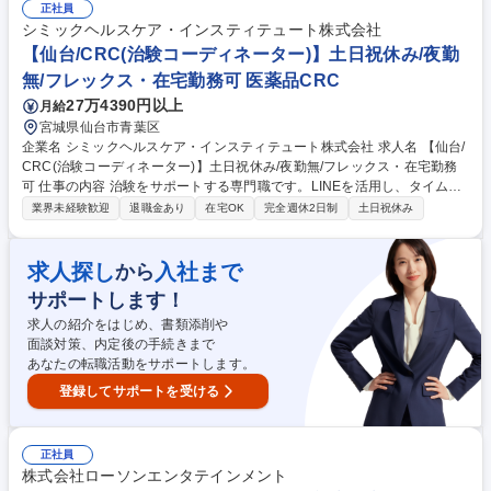
務 ■全国の対象者に対するオンライン面談の実施 ■ICTやメールを活用した
正社員
PC上での保健指導およびデータ入力等の事務業務 ■出張を伴う訪問業務
シミックヘルスケア・インスティテュート株式会社
(宿泊を伴う場合は日当支給あり) ■その他、付随する報告書作成などの事
【仙台/CRC(治験コーディネーター)】土日祝休み/夜勤
務作業全般 募集職種 仙台【保健指導相談員】予防医療を推進するリーデ
無/フレックス・在宅勤務可 医薬品CRC
ィングカンパニー
27万4390円以上
月給
宮城県仙台市青葉区
企業名 シミックヘルスケア・インスティテュート株式会社 求人名 【仙台/
CRC(治験コーディネーター)】土日祝休み/夜勤無/フレックス・在宅勤務
可 仕事の内容 治験をサポートする専門職です。LINEを活用し、タイムリ
ーにフォローができる体制があるため、未経験からでも安心です。また、
業界未経験歓迎
退職金あり
在宅OK
完全週休2日制
土日祝休み
適宜フレックスタイム制度と在宅勤務制度を組み合わせて勤務することも
可能です。 ■患者様への治験内容説明の補助 ■患者様からの相談対応 ■治
験担当医師の補助 ■院内スタッフとの調整 ■検査・投薬スケジュールの調
求人探し
入社まで
から
整 ■治験で得られるデータ管理 など ※医療行為は発生いたしません 【フ
サポートします！
ォロー体制】約10日の導入研修後、3ヵ月のOJTの中で徐々に業務を習得
していきます。未経験から入社し、活躍している先輩社員もたくさん在籍
求人の紹介をはじめ、書類添削や
しており、未経験の方も相談しやすい環境です。 募集職種 【仙台/CRC
面談対策、内定後の手続きまで
(治験コーディネーター)】土日祝休み/夜勤無/フレックス・在宅勤務可
あなたの転職活動をサポートします。
登録してサポートを受ける
正社員
株式会社ローソンエンタテインメント