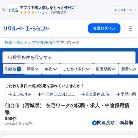
アプリで求人探しをもっと便利に！
インストール
レビュー高評価
無料
会員ログイン
/
/
/
転職・求人トップ
宮城県
仙台市
在宅ワーク
検索条件を設定する
勤務地
職種
年収
こだわり条件
雇用形態
新着のみ
1
こだわり条件の追加設定を忘れていませんか？
土日祝休み
年間休日120日以上
完全週休2日制
学歴不問
仙台市（宮城県） 在宅ワークの転職・求人・中途採用情
報
856
件
関連度順
新着順
1
〜
100
件目を表示中