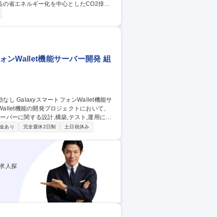
の省エネルギー化を中心としたCO2排出
設定されます。メンバーは課題内容や日程な
度で構成され、より先進性を高めるため大学や
技術開発 ◆冷媒量削減開発 募集職種
多数/転勤無
ンWallet機能サーバー開発 組
ーバーに関する設計,構築,テスト,運用に至
金あり
完全週休2日制
土日祝休み
業)とのWEB API連携システム開発 ・サー
リング） 募集職種 【障がい
発
求人探