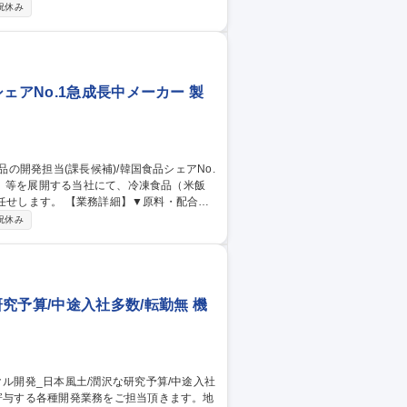
祝休み
EM先との折衝/弊社品質保証部門と連携 ◆
ブラッシュアップに向けて、レシピ開発や
 【美酢/常温食品開
ェアNo.1急成長中メーカー 製
細】▼原料・配合設
善提案などの開発業務全般、スムーズな商
祝休み
門と連携をお任せいたします。 将来的には、
の主導やメンバーのマネージメントをお任せ
補)/韓国食品シェアNo.1急成長中メーカー
究予算/中途入社多数/転勤無 機