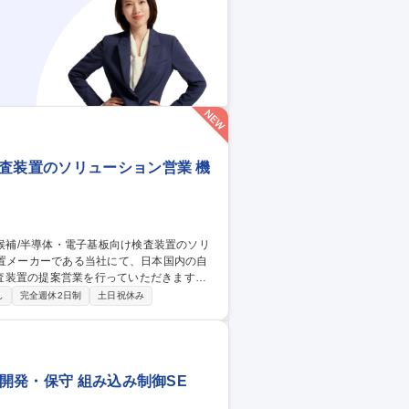
クに新規開拓～既存顧客フォローまで幅広く
体・電子基板検査装置のソリューション営業
査装置のソリューション営業 機
査装置の提案営業を行っていただきます。
織と連携しつつ、引合～代金回収迄の営業
し
完全週休2日制
土日祝休み
ら、海外のグローバルテック企業まで、多
いては技術営業や設計者が技術的なフォロ
フォローまで幅広くお任せします。 募集
リューション営業
リ開発・保守 組み込み制御SE