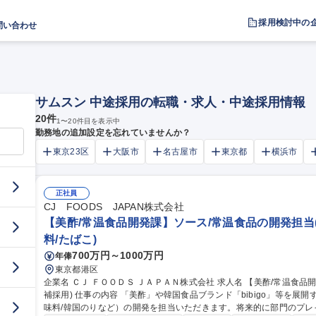
採用検討中の
問い合わせ
サムスン 中途採用の転職・求人・中途採用情報
20
件
1
〜
20
件目を表示中
勤務地の追加設定を忘れていませんか？
東京23区
大阪市
名古屋市
東京都
横浜市
正社員
CJ FOODS JAPAN株式会社
【美酢/常温食品開発課】ソース/常温食品の開発担当(
料/たばこ)
700万円～1000万円
年俸
東京都港区
企業名 ＣＪ ＦＯＯＤＳ ＪＡＰＡＮ株式会社 求人名 【美酢/常温食品開発課】ソース/常温食品の開発担当(課長候
補採用) 仕事の内容 「美酢」や韓国食品ブランド「bibigo」等を展開する当社にて、常温食品（レトルト食品/調
味料/韓国のりなど）の開発を担当いただきます。将来的に部門のプレ