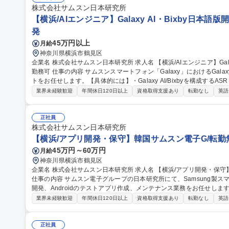
株式会社サムスン日本研究所
【横浜/AIエンジニア】Galaxy AI・Bixby日本語
発
45万円以上
月給
神奈川県横浜市鶴見区
企業名 株式会社サムスン日本研究所 求人名 【横浜/AIエンジニア】Galaxy AI・Bixby日本語版開発/ハイブリッド
勤務可 仕事の内容 サムスンスマートフォン「Galaxy」におけるGalaxy AIおよびBixbyの日本語版開発プロジェク
トをお任せします。【具体的には】・Galaxy AI/Bixbyを構成するASR (音声認識
ーラル機械翻訳)、LLM、その他各種AIモデル開発 ・上記AIモデル開
業界未経験歓迎
年間休日120日以上
資格取得支援あり
転勤なし
英語
理、テスト、等) を開発 ・上記AIモデルをホストするサーバーコン
を開発 ・チーム内のエンジニアだけでなくグローバルな開発拠点の
ンを通じて協力し、上記開発を進める 募集職種 【横浜/AIエンジニア】Galaxy AI・Bixby日本語版開発/ハイブリッ
正社員
ド勤務可
株式会社サムスン日本研究所
【横浜/アプリ開発・保守】韓国サムスン電子G/転勤無
45万円～60万円
月給
神奈川県横浜市鶴見区
企業名 株式会社サムスン日本研究所 求人名 【横浜/アプリ開発・保守】韓国サムスン電子G/転勤無し/住宅手当有
仕事の内容 サムスン電子グループの日本研究所にて、Samsung製
開発、Androidのテストアプリ作成、メンテナンス業務をお任せします。 【Android開発】■モバイルWalle
サービスの機能開発■テストアプリ作成■OSアップグレード時のメンテ
業界未経験歓迎
年間休日120日以上
資格取得支援あり
転勤なし
英語
得】■機能テスト及び要求仕様の実機確認■不具合確認、分析■認証プ
【仕事の魅力】世界シェアを誇るの「Samsung Wallet」を開発
れ、高い技術基準の下でスキルを磨ける環境です。 募集職種 【横浜/アプリ開発・保守】韓国サムスン電子G/転勤
正社員