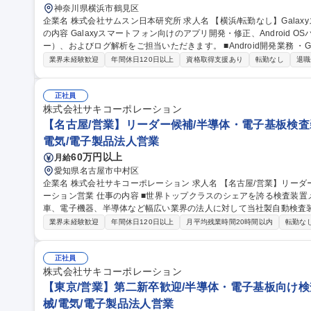
神奈川県横浜市鶴見区
企業名 株式会社サムスン日本研究所 求人名 【横浜/転勤なし】Galaxyスマートフォン向けアプリ開発・保守 仕事
の内容 Galaxyスマートフォン向けのアプリ開発・修正、Android 
ー）、およびログ解析をご担当いただきます。 ■Android開発業務 ・Galaxyスマートフォン用各種アプリの機能
開発 ・テストアプリ作成・修正 ・OSアップグレード時のメンテナンス
業界未経験歓迎
年間休日120日以上
資格取得支援あり
転勤なし
退職
取得業務サポート ・必須認証試験実施のためのテストアプリの作成、
実機試験において、不具合発生時の事象確認、原因分析、ログ確保、再現テストなど 募集職種
Galaxyスマートフォン向けアプリ開発・保守
正社員
株式会社サキコーポレーション
【名古屋/営業】リーダー候補/半導体・電子基板検査
電気/電子製品法人営業
60万円以上
月給
愛知県名古屋市中村区
企業名 株式会社サキコーポレーション 求人名 【名古屋/営業】リーダー候補/半導体・電子基板検査装置のソリュ
ーション営業 仕事の内容 ■世界トップクラスのシェアを誇る検査装置メーカーである当社にて、日本国内の自動
車、電子機器、半導体など幅広い業界の法人に対して当社製自動検査
【詳細】営業戦略の策定、販売計画への落とし込みを通し、社内他組
業界未経験歓迎
年間休日120日以上
月平均残業時間20時間以内
転勤な
業務を一通りお任せします。国内の中小大手のあらゆるメーカー様か
くのお客様の生産品質向上を支援する提案営業です。※営業活動にお
ーを行います。代理店や展示会、自社HPをフックに新規開拓～既存顧客
正社員
職種 【名古屋/営業】リーダー候補/半導体・電子基板検査装置のソリ
株式会社サキコーポレーション
【東京/営業】第二新卒歓迎/半導体・電子基板向け検
械/電気/電子製品法人営業