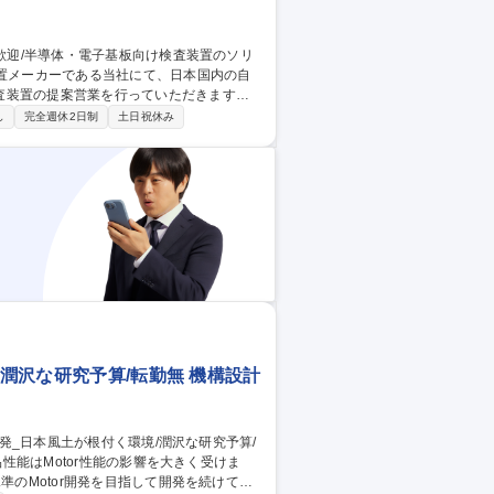
査装置の提案営業を行っていただきます。
し
完全週休2日制
土日祝休み
あらゆるメーカー様から、海外のグローバ
です。※営業活動においては技術営業や設
ックに新規開拓～既存顧客フォローまで幅広
導体・電子基板向け検査装置のソリューション営業
/潤沢な研究予算/転勤無 機構設計
準のMotor開発を目指して開発を続けてお