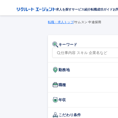
求人を探す
サービス紹介
転職成功ガイド
お
転職・求人トップ
/
サムスン 中途採用
キーワード
勤務地
職種
年収
こだわり条件