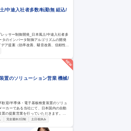
/中途入社者多数/転勤無 組込/
イデア提案（効率改善、騒音改善、信頼性改
した協議を通してアイデア出しから問題点と対応ま
ッサモータの低振動・高効率制御Algorit
ー・コンプ
装置のソリューション営業 機械/
装置の提案営業を行っていただきます。★
し
完全週休2日制
土日祝休み
らゆるメーカー様から、海外のグローバル
す。※営業活動においては技術営業や設計