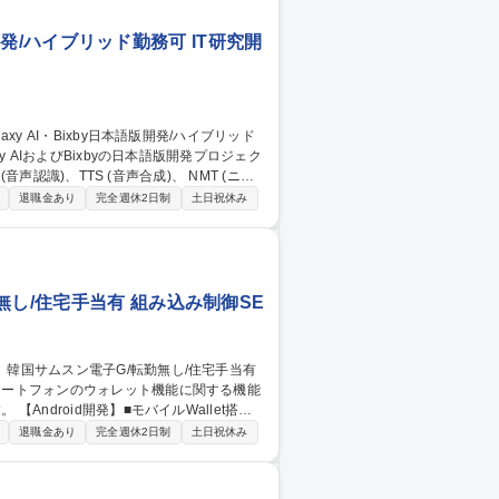
版開発/ハイブリッド勤務可 IT研究開
)、TTS (音声合成)、 NMT (ニュ
発に必要なツール (データ収集、データ処
退職金あり
完全週休2日制
土日祝休み
ポーネント、あるいはクライアントパッケージ
様々なエンジニアと日々のコミュニケーショ
し/住宅手当有 組み込み制御SE
スマートフォンのウォレット機能に関する機能
t搭載
ナンス■AOSPのコードチェック 【認証取
退職金あり
完全週休2日制
土日祝休み
ロセス管理■各業者とのコミュニケーション
するやりがいがあります。発売前の最新端末に触