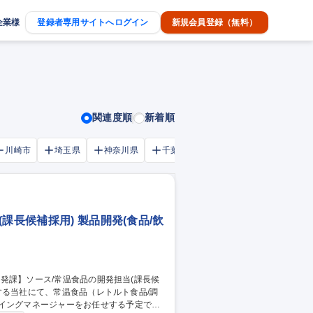
企業様
登録者専用サイトへログイン
新規会員登録（無料）
関連度順
新着順
川崎市
埼玉県
神奈川県
千葉市
大阪府
千葉県
課長候補採用) 製品開発(食品/飲
イングマネージャーをお任せする予定で