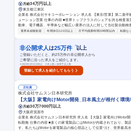
34万円以上
月給
東京都江東区
企業名 株式会社サキコーポレーション 求人名 【東京/営業】第二新卒歓迎/半導体・電子基板向け検査装置のソリ
ューション営業 仕事の内容 ■世界トップクラスのシェアを誇る検査装置メーカーである当社にて、日本国内の自
動車、電子機器、半導体など幅広い業界の法人に対して当社製自動検
★第二新卒歓迎です。 【詳細】営業戦略の策定、販売計画への落とし込みを通し、社内他組織と連携しつつ、引
業界未経験歓迎
年間休日120日以上
月平均残業時間20時間以内
転勤な
合～代金回収迄の営業業務を一通りお任せします。国内の中小大手の
ルテック企業まで、多くのお客様の生産品質向上を支援する提案営業
計者が技術的なフォローを行います。代理店や展示会、自社HPをフ
※
非公開求人
25
万件
は
以上
くお任せします。 募集職種 【東京/営業】第二新卒歓迎/半
ご登録いただくと、約
25
万件の非公開求人から
ご希望に沿った求人をご紹介します。
※
2026年3月31日時点 ※求人数＝採用予定人数
登録して求人を紹介してもらう
正社員
株式会社サムスン日本研究所
【大阪】家電向けMotor開発_日本風土が根付く環境
30万7000円以上
月給
大阪府箕面市
企業名 株式会社サムスン日本研究所 求人名 【大阪】家電向けMotor開発_日本風土が根付く環境/潤沢な研究予算/
転勤無 仕事の内容 ■多くの家電製品にはMotorが内蔵されており、製品性能はMotor性能の影響を大きく受けま
す。私たちはMotorを家電製品の核心部品として位置づけ、世界最高水