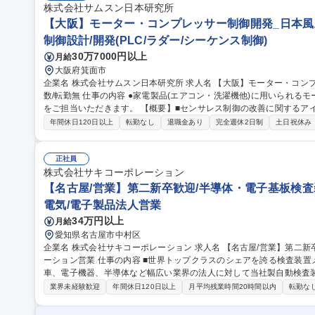
無し/住宅手当有
株式会社サムスン日本研究所
【大阪】モーター・コンプレッサー制御開発_日本風土
制御設計/開発(PLC/ラダー/シーケンス制御)
30万7000円以上
月給
大阪府箕面市
企業名 株式会社サムスン日本研究所 求人名 【大阪】モーター・コンプレッサー制御開発_日本風土/中途入社者多
数/転勤無 仕事の内容 ●家電製品(エアコン・洗濯機他)に用いられるモータのインバータ制御アルゴリズムの開発
をご担当いただきます。 【概要】■センサレス制御の改善に関するア
善等） ■提案したアイデアのSimulationによる理論的検証と実現性の確認 ■組込みマイコンへの実装による実験的
年間休日120日以上
転勤なし
退職金あり
完全週休2日制
土日祝休み
検証 ■開発は数名で構成されるProject Teamで行います。継続
でを総合的に議論します。 【研究テーマ】■エアコン・冷蔵庫用コンプレ
hm開発 ■洗濯機用モータの高効率・低振動・高応答制御Algorithm開発 など 募集職種 【大阪】モータ
正社員
レッサー制御開発_日本風土/中途入社者多数/転勤無
株式会社サキコーポレーション
【名古屋/営業】第二新卒歓迎/半導体・電子基板検査
電気/電子製品法人営業
34万円以上
月給
愛知県名古屋市中村区
企業名 株式会社サキコーポレーション 求人名 【名古屋/営業】第二新卒歓迎/半導体・電子基板検査装置のソリュ
ーション営業 仕事の内容 ■世界トップクラスのシェアを誇る検査装置メーカーである当社にて、日本国内の自動
車、電子機器、半導体など幅広い業界の法人に対して当社製自動検査
第二新卒歓迎です。 【詳細】営業戦略の策定、販売計画への落とし込みを通し、社内他組織と連携しつつ、引合
業界未経験歓迎
年間休日120日以上
月平均残業時間20時間以内
転勤な
～代金回収迄の営業業務を一通りお任せします。国内の中小大手のあ
テック企業まで、多くのお客様の生産品質向上を支援する提案営業で