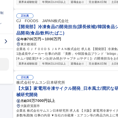
す。 【業務詳細】▼原料・配合設計▼試作開発▼製造条件の最適化▼量産化に向けた課題抽出および改善提案な
業界未経験歓迎
年間休日120日以上
退職金あり
完全週休2日制
土日
ど▼開発業務全般▼スムーズな商品化を実現に向けた弊社企画部門・O
入社後まずは、常温食品開発の担当として、新商品開発や既存商品の
日制
配合決定し、各OEM先（日本国内 約5社）との折衝・管理などを主導いただきます。 募集職種
正社員
発課】ソース/常温食品の開発担当(課長候補採用)
CJ FOODS JAPAN株式会社
し
【開発部】冷凍食品の開発担当(課長候補)/韓国食品シ
品開発(食品/飲料/たばこ)
700万円～1000万円
年俸
東京都港区
企業名 ＣＪ ＦＯＯＤＳ ＪＡＰＡＮ株式会社 求人名 【開発部】冷凍食品の開発担当(課長候補)/韓国食品シェアNo.
1急成長中メーカー 仕事の内容 「美酢」や韓国食品ブランド「bibigo」等を展開する当社にて、冷凍食品（米飯
[キムパ]/総菜[チキン/お好み焼き/チャプチェ/チヂミ]）の開発担当をお任せします。 【業務詳
計▼試作開発▼製造条件の最適化▼量産化に向けた課題抽出および改
業界未経験歓迎
年間休日120日以上
退職金あり
完全週休2日制
土日
品化の実現に向けた弊社企画部門・OEM先との折衝/弊社品質保証部
「冷凍/冷蔵カテゴリー」のプレイングマネージャーとして、当開発
する予定です。 募集職種 【開発部】冷凍食品の開発担当(課長候
正社員
株式会社サムスン日本研究所
【大阪】家電用冷凍サイクル開発_日本風土/潤沢な研
械研究開発
30万7000円以上
月給
大阪府箕面市
企業名 株式会社サムスン日本研究所 求人名 【大阪】家電用冷凍サイクル開発_日本風土/潤沢な研究予算/中途入社
多数/転勤無 仕事の内容 ▼当社の冷蔵庫・エアコン等の商品力向上に寄与する各種開発業務をご担当頂きます。地