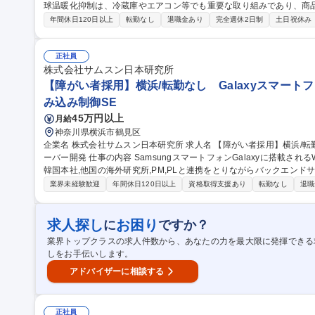
球温暖化抑制は、冷蔵庫やエアコン等でも重要な取り組みであり、商品
量抑制技術が、これ まで以上に他社差別化ポイントとなることから、冷凍Cycleの技術開発が求められています。
年間休日120日以上
転勤なし
退職金あり
完全週休2日制
土日祝休み
【概要】Idea 提案とその妥当性の協議を繰り返すことにより課題が
どにより決まりますが、Project リーダーの元、数名から十数名程
専門機関との連携を適宜活用し進行します。 【研究テーマ】◆省エネルギー
正社員
【大阪】家電用冷凍サイクル開発_日本風土/潤沢な研究予算/中途入社
株式会社サムスン日本研究所
【障がい者採用】横浜/転勤なし Galaxyスマートフォ
み込み制御SE
45万円以上
月給
神奈川県横浜市鶴見区
企業名 株式会社サムスン日本研究所 求人名 【障がい者採用】横浜/転勤なし GalaxyスマートフォンWallet機能サ
ーバー開発 仕事の内容 SamsungスマートフォンGalaxyに搭載されるWallet機能の開発プロジェクトにおいて、
韓国本社,他国の海外研究所,PM,PLと連携をとりながらバックエンドサ
るまでをご担当。 具体的にはWindows環境での次の業務をお任せします。 ・Androidアプリと連携するBack-end
業界未経験歓迎
年間休日120日以上
資格取得支援あり
転勤なし
退職
サーバー設計および開発 ・サムスンWallet 日本版のパートナー(外部企
ビス分析およびサーバーイシュー分析のためのデータ収集/処理/改修（ログのモニタ
者採用】横浜/転勤なし GalaxyスマートフォンWallet機能サーバー開
求人探し
お困り
に
ですか？
業界トップクラスの求人件数から、あなたの力を最大限に発揮できる
しをお手伝いします。
アドバイザーに相談する
正社員