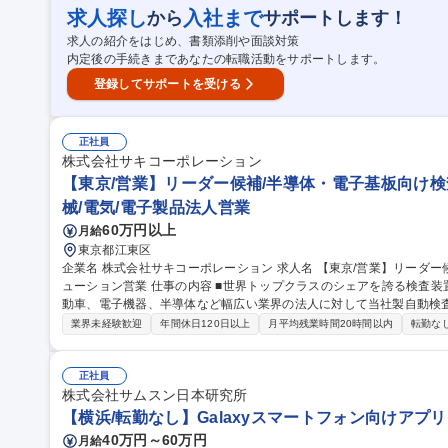
者が技術的なフォローを行います。代理店や展示会、自社HPをフッ
求人探し
入社まで
から
サポートします！
お任せします。 募集職種 【名古屋/営業】第二新卒歓迎/半導
求人の紹介をはじめ、書類添削や面談対策
内定後の手続きまであなたの転職活動をサポートします。
登録してサポートを受ける
正社員
株式会社サキコーポレーション
【東京/営業】リーダー候補/半導体・電子基板向け検
械/電気/電子製品法人営業
60万円以上
月給
東京都江東区
企業名 株式会社サキコーポレーション 求人名 【東京/営業】リーダー候補/半導体・電子基板向け検査装置のソリ
ューション営業 仕事の内容 ■世界トップクラスのシェアを誇る検査装置メーカーである当社にて、日本国内の自
動車、電子機器、半導体など幅広い業界の法人に対して当社製自動検
【詳細】営業戦略の策定、販売計画への落とし込みを通し、社内他組
業界未経験歓迎
年間休日120日以上
月平均残業時間20時間以内
転勤な
業務を一通りお任せします。国内の中小大手のあらゆるメーカー様か
くのお客様の生産品質向上を支援する提案営業です。※営業活動にお
ーを行います。代理店や展示会、自社HPをフックに新規開拓～既存顧客
正社員
職種 【東京/営業】リーダー候補/半導体・電子基板向け検査装置のソ
株式会社サムスン日本研究所
【横浜/転勤なし】Galaxyスマートフォン向けアプ
40万円～60万円
月給