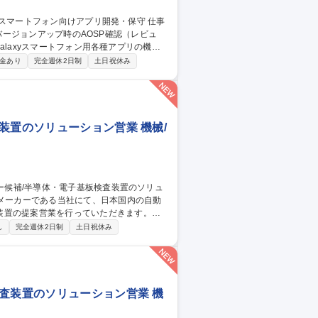
OSバージョンアップ時のAOSP確認（レビュ
 ・AOSPのコード差分チェック ■各種認証
金あり
完全週休2日制
土日祝休み
ログ確認等のサポート ・機能テストなどの
 【横浜/転勤なし】
装置のソリューション営業 機械/
装置の提案営業を行っていただきます。
織と連携しつつ、引合～代金回収迄の営業
し
完全週休2日制
土日祝休み
ら、海外のグローバルテック企業まで、多
いては技術営業や設計者が技術的なフォロ
フォローまで幅広くお任せします。 募集
ューション営業
査装置のソリューション営業 機