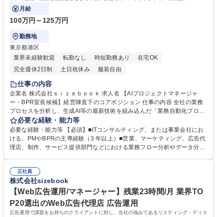
コンサル事業の外販化を担います。
月給
100万円～125万円
勤務地
東京都港区
業界未経験歓迎
転勤なし
時短勤務あり
在宅OK
完全週休2日制
土日祝休み
服装自由
仕事の内容
企業名 株式会社ｓｉｚｅｂｏｏｋ 求人名 【AIプロジェクトマネージャ
ー・BPR室長候補】経営陣直下のコアポジション 仕事の内容 全社の業務
プロセスを分析し、生成AI等の最新技術を組み込んだ「業務自動化プロダ
クト」の企画・開発を総責任者として牽引。自社でのベストプラクティス
必要な経験・能力等
構築後、AI×BPRコンサル事業の外販化を担います。 ■各部門へのヒアリ
必要な経験・能力等 【必須】■ITコンサルティング、または事業会社にお
ングによる業務課題・ボトルネックの特定■課題解決に最適なAIソリュー
ける、PMやBPRの主導経験（3 年以上）■営業、マーケティング、広告代
ションの企画・要件定義■社内外チームと連携したスコープ・予算等のプ
理店、制作、サービス提供部門などにおける業務フロー分析やデータ分析
ロジェクト管理■PoCと効果検証、定量的効果測定による継続改善■現場へ
の経験 ■生成AI を用いた業務効率化の実務経験、または高いAI リテラシー
の定着化支援（チェンジマネジメント） ※強固な既存基盤のもと、目先の
【尚可】■開発ディレクション経験■新規事業経験 【当社の強み】大手代
数字に一憂しない大胆なAI投資・実験が可能です。 募集職種 【AIプロジ
正社員
理店を挟まない体制により、承認フローが非常に短く、意思決定スピード
株式会社sizebook
ェクトマネージャー・BPR室長候補】経営陣直下のコアポジション
が圧倒的です。 【求める人物像】大企業の枠組みを超え、自らの手でプロ
ダクトを育て、事業化（0→1）するダイナミズムを体感したい方。 学
【Web広告運用/マネージャー】残業23時間/月 業界TO
歴・資格 学歴：大学院 大学 語学力： 資格：
P20選出のWeb広告代理店 広告運用
広告運用で課題をお持ちのクライアントに対し、当社の強みであるリスティング・ディス