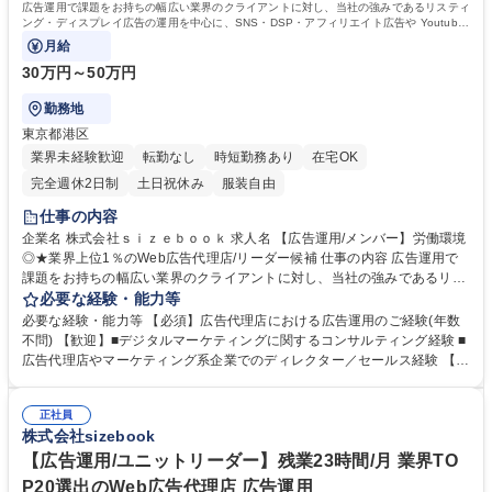
広告運用で課題をお持ちの幅広い業界のクライアントに対し、当社の強みであるリスティ
資格：
ング・ディスプレイ広告の運用を中心に、SNS・DSP・アフィリエイト広告や Youtube
（動画）などのブランドリフティング等、
月給
30万円～50万円
勤務地
東京都港区
業界未経験歓迎
転勤なし
時短勤務あり
在宅OK
完全週休2日制
土日祝休み
服装自由
仕事の内容
企業名 株式会社ｓｉｚｅｂｏｏｋ 求人名 【広告運用/メンバー】労働環境
◎★業界上位1％のWeb広告代理店/リーダー候補 仕事の内容 広告運用で
課題をお持ちの幅広い業界のクライアントに対し、当社の強みであるリス
ティング・ディスプレイ広告の運用を中心に、SNS・DSP・アフィリエイ
必要な経験・能力等
ト広告や Youtube（動画）などのブランドリフティング等、 幅広いソリ
必要な経験・能力等 【必須】広告代理店における広告運用のご経験(年数
ューションの提案や、実際の運用を担当いただきます。【詳細】 新規／既
不問) 【歓迎】■デジタルマーケティングに関するコンサルティング経験 ■
存クライアントの課題抽出・ 運用施策全体の戦略立案・企画・提案・ 案
広告代理店やマーケティング系企業でのディレクター／セールス経験 【株
件内容に合わせた体制構築・ 案件ごとの運用～検証・ 実行した運用結果
式会社sizebookについて】顧客のWebマーケティング/広告運用を多数の
に応じた改善提案※担当社数:平均 3～5 社を担当※各案件での役割に応じ
ツールを使い分けて、総合的にコンサルティング活動を行っています。 ■
て、担当社数は増減★将来的にはチームリーダーとしてメンバーを牽引
正社員
網羅的にWebマーケ/広告運用の知識と経験が積むことができます。 ■大規
株式会社sizebook
し、チーム全体の成果創出を担っていただきます！ 募集職種 【広告運用/
模クライアントとの折衝もあり、高いレベルの業務を経験している社員が
メンバー】労働環境◎★業界上位1％のWeb広告代理店/リーダー候補
多く学びの刺激に溢れる環境です。 ■競合他社とは異なる規模感の顧客層
【広告運用/ユニットリーダー】残業23時間/月 業界TO
も多数持っているので、収益性高く事業運営を行っています。 学歴・資格
P20選出のWeb広告代理店 広告運用