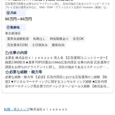
学歴：大学院 大学 高専 短大 専修学校 高校 語学力： 資格：
広告運用で課題をお持ちのクライアントに対し、当社の強みであるリスティング・ディス
プレイ広告の運用を中心に、SNS・DSP・アフィリエイト広告や Youtube（動画）など
のブランドリフティング等、
月給
50万円～80万円
勤務地
東京都港区
業界未経験歓迎
転勤なし
時短勤務あり
在宅OK
完全週休2日制
土日祝休み
服装自由
仕事の内容
企業名 株式会社ｓｉｚｅｂｏｏｋ 求人名 【広告運用/ユニットリーダー】
残業23時間/月★業界TOP20選出のWeb広告代理店 仕事の内容 広告運用で
課題をお持ちのクライアントに対し、当社の強みであるリスティング・デ
ィスプレイ広告の運用を中心に、SNS・DSP・アフィリエイト広告や You
必要な経験・能力等
tube（動画）などのブランドリフティング等、 幅広いソリューションの提
必要な経験・能力等 【必須】広告代理店における広告運用のご経験 【歓
案や、実際の運用を担当いただきます。【詳細】 新規／既存クライアント
迎】■デジタルマーケティングに関するコンサルティング経験 ■広告代理
の課題抽出・ 運用施策全体の戦略立案・企画・提案・ 案件内容に合わせ
店やマーケティング系企業でのディレクター／セールス経験 【株式会社si
た体制構築・ 案件ごとの運用～検証・ 実行した運用結果に応じた改善提
zebookについて】顧客のWebマーケティング/広告運用を多数のツールを
案※担当社数:平均 3～5 社を担当※各案件での役割に応じて、担当社数は
使い分けて、総合的にコンサルティング活動を行っています。 ■網羅的に
増減★各チーム⾧の育成を通じて組織力を高め、ユニット全体の安定・継
Webマーケ/広告運用の知識と経験が積むことができます。 ■大規模クライ
続的な成果創出を実現いただきます 募集職種 【広告運用/ユニットリーダ
アントとの折衝もあり、高いレベルの業務を経験している社員が多く学び
ー】残業23時間/月★業界TOP20選出のWeb広告代理店
/
転職・求人トップ
の刺激に溢れる環境です。 ■競合他社とは異なる規模感の顧客層も多数持
株式会社ｓｉｚｅｂｏｏｋ
っているので、収益性高く事業運営を行っています。 学歴・資格 学歴：