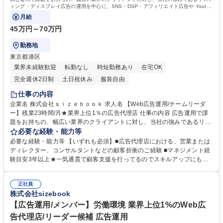
力： 資格：
ィング・ディスプレイ広告の運用を中心に、SNS・DSP・アフィリエイト広告や Youtub
e（動画）などのブランドリフティング等、
月給
45万円～70万円
勤務地
東京都港区
業界未経験歓迎
転勤なし
時短勤務あり
在宅OK
完全週休2日制
土日祝休み
服装自由
仕事の内容
企業名 株式会社ｓｉｚｅｂｏｏｋ 求人名 【Web広告運用/チームリーダ
ー】残業23時間/月★業界上位1％の広告代理店 仕事の内容 広告運用で課
題をお持ちの、幅広い業界のクライアントに対し、当社の強みであるリス
ティング・ディスプレイ広告の運用を中心に、SNS・DSP・アフィリエイ
必要な経験・能力等
ト広告や Youtube（動画）などのブランドリフティング等、 幅広いソリ
必要な経験・能力等 【いずれも必須】■広告代理店における、営業または
ューションの提案や、実際の運用を担当いただきます。【詳細】 新規／既
ディレクター、コンサルタントなどの顧客折衝のご経験 ■マネジメント経
存クライアントの課題抽出・ 運用施策全体の戦略立案・企画・提案・ 案
験目安3年以上★一気通貫で顧客支援を行ってるのでスキルアップにも最
件内容に合わせた体制構築・ 案件ごとの運用～検証・ 実行した運用結果
適な環境です！ 【株式会社sizebookについて】顧客のWebマーケティン
に応じた改善提案※担当社数:平均 3～5 社を担当※各案件での役割に応じ
グ/広告運用を多数のツールを使い分けて、総合的にコンサルティング活動
て、担当社数は増減★プレイングマネージャーとして成果最大化を図りな
正社員
を行っています。 ■網羅的にWebマーケ/広告運用の知識と経験が積むこと
株式会社sizebook
がら、全体のパフォーマンス向上を実現いただきます。 募集職種 【Web
ができます。 ■大規模クライアントとの折衝もあり、高いレベルの業務を
広告運用/チームリーダー】残業23時間/月★業界上位1％の広告代理店
経験している社員が多く学びの刺激に溢れる環境です。 ■競合他社とは異
【広告運用/メンバー】労働環境 業界上位1%のWeb広
なる規模感の顧客層も多数持っているので、収益性高く事業運営を行って
告代理店/リーダー候補 広告運用
います。 学歴・資格 学歴：大学院 大学 高専 短大 専修学校 高校 語学力：