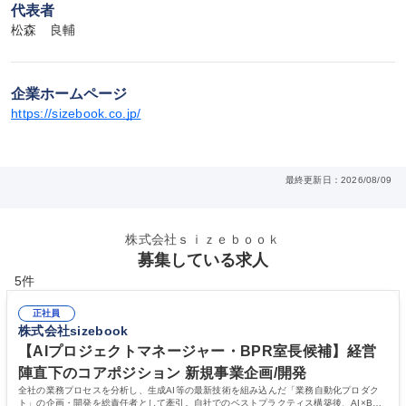
代表者
松森　良輔
企業ホームページ
https://sizebook.co.jp/
最終更新日：2026/08/09
株式会社ｓｉｚｅｂｏｏｋ
募集している求人
5件
正社員
株式会社sizebook
【AIプロジェクトマネージャー・BPR室長候補】経営
陣直下のコアポジション 新規事業企画/開発
全社の業務プロセスを分析し、生成AI等の最新技術を組み込んだ「業務自動化プロダク
ト」の企画・開発を総責任者として牽引。自社でのベストプラクティス構築後、AI×BPR