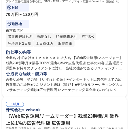
プレイ広告の運用を中心に、SNS・DSP・アフィリエイト広告や Youtube（動画）など
のブランドリフティング等、
月給
70万円～120万円
勤務地
東京都港区
業界未経験歓迎
転勤なし
時短勤務あり
在宅OK
完全週休2日制
土日祝休み
服装自由
仕事の内容
企業名 株式会社ｓｉｚｅｂｏｏｋ 求人名 【Web広告運用/マネージャー】
残業23時間/月★業界TOP20選出のWeb広告代理店 仕事の内容 広告運用で
課題をお持ちのクライアントに対し、当社の強みであるリスティング・デ
ィスプレイ広告の運用を中心に、SNS・DSP・アフィリエイト広告や You
必要な経験・能力等
tube（動画）などのブランドリフティング等、 幅広いソリューションの提
必要な経験・能力等 【いずれも必須】■インターネット広告代理店での広
案や、実際の運用を担当いただきます。【詳細】 新規／既存クライアント
告運用のご経験■マネジメント経験【歓迎】■デジタルマーケティングのコ
の課題抽出・ 運用施策全体の戦略立案・企画・提案・ 案件内容に合わせ
ンサルティング経験■広告代理店やマーケティング系企業でのディレクタ
た体制構築・ 案件ごとの運用～検証・ 実行した運用結果に応じた改善提
ー／セールス経験 【株式会社sizebookについて】顧客のWebマーケティ
案※担当社数:平均 3～5 社を担当※各案件での役割に応じて、担当社数は
ング/広告運用を多数のツールを使い分けて、総合的にコンサルティング活
増減します。★課全体の戦略立案と実行責任を担い、継続的な収益拡大と
正社員
動を行っています。 ■網羅的にWebマーケ/広告運用の知識と経験が積むこ
株式会社sizebook
組織力強化を推進していただきます。 募集職種 【Web広告運用/マネージ
とができます。 ■大規模クライアントとの折衝もあり、高いレベルの業務
ャー】残業23時間/月★業界TOP20選出のWeb広告代理店
を経験している社員が多く学びの刺激に溢れる環境です。 ■競合他社とは
【Web広告運用/チームリーダー】残業23時間/月 業界
異なる規模感の顧客層も多数持っているので、収益性高く事業運営を行っ
上位1%の広告代理店 広告運用
ています。 学歴・資格 学歴：大学院 大学 高専 短大 専修学校 高校 語学
広告運用で課題をお持ちの、幅広い業界のクライアントに対し、当社の強みであるリステ