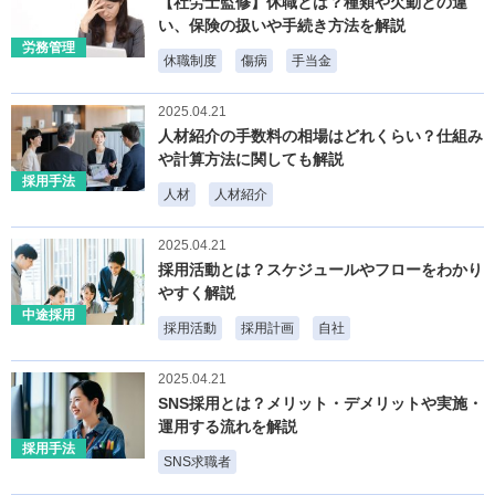
【社労士監修】休職とは？種類や欠勤との違
い、保険の扱いや手続き方法を解説
労務管理
休職制度
傷病
手当金
2025.04.21
人材紹介の手数料の相場はどれくらい？仕組み
や計算方法に関しても解説
採用手法
人材
人材紹介
2025.04.21
採用活動とは？スケジュールやフローをわかり
やすく解説
中途採用
採用活動
採用計画
自社
2025.04.21
SNS採用とは？メリット・デメリットや実施・
運用する流れを解説
採用手法
SNS求職者