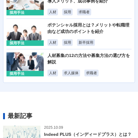
導入メリット、成功事例を紹介
人材
採用
求職者
採用手法
ポテンシャル採用とは？メリットや転職理
由など成功のポイントを紹介
人材
採用
新卒採用
採用手法
人材募集の12の方法や募集方法の選び方を
解説
人材
求人媒体
求職者
採用手法
最新記事
2025.10.09
Indeed PLUS（インディードプラス）とは？