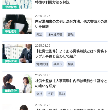
特徴や利用方法を解説
中途採用
2025.08.25
内定通知書の文例と送付方法、他の書面との違
いを解説
中途選考
内定
採用通知書
書類
2025.08.25
【社労士監修】よくある労務相談とは？労務ト
ラブル事例と合わせて紹介
労務管理
労働問題
残業代
相談
2025.08.25
社労士監修【人事異動】内示は義務か？辞令と
の違いを紹介
組織設計
会社
拒否
異動
2025.08.25