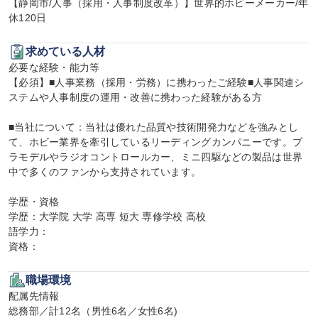
【静岡市/人事（採用・人事制度改革）】世界的ホビーメーカー/年
休120日
求めている人材
必要な経験・能力等

【必須】■人事業務（採用・労務）に携わったご経験■人事関連シ
ステムや人事制度の運用・改善に携わった経験がある方

■当社について：当社は優れた品質や技術開発力などを強みとし
て、ホビー業界を牽引しているリーディングカンパニーです。プ
ラモデルやラジオコントロールカー、ミニ四駆などの製品は世界
中で多くのファンから支持されています。

学歴・資格

学歴：大学院 大学 高専 短大 専修学校 高校

語学力：

資格：
職場環境
配属先情報

総務部／計12名（男性6名／女性6名)