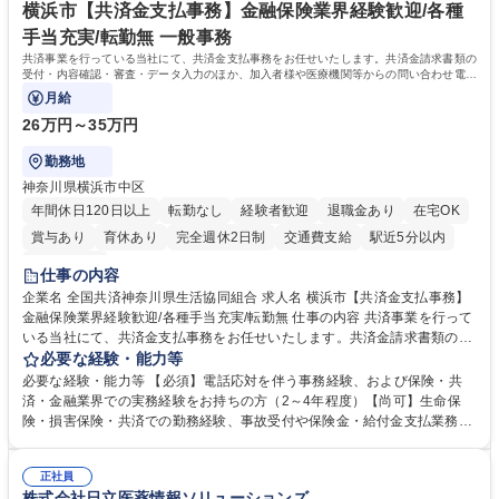
未満のため、無理なく経理として専門性を身につけられる環境です。 学
横浜市【共済金支払事務】金融保険業界経験歓迎/各種
歴・資格 学歴：大学院 大学 高専 短大 専修学校 高校 語学力： 資格：日商
手当充実/転勤無 一般事務
簿記検定1級 日商簿記検定2級
共済事業を行っている当社にて、共済金支払事務をお任せいたします。共済金請求書類の
受付・内容確認・審査・データ入力のほか、加入者様や医療機関等からの問い合わせ電話
対応や書類発送等を担当します。
月給
26万円～35万円
勤務地
神奈川県横浜市中区
年間休日120日以上
転勤なし
経験者歓迎
退職金あり
在宅OK
賞与あり
育休あり
完全週休2日制
交通費支給
駅近5分以内
土日祝休み
仕事の内容
企業名 全国共済神奈川県生活協同組合 求人名 横浜市【共済金支払事務】
金融保険業界経験歓迎/各種手当充実/転勤無 仕事の内容 共済事業を行って
いる当社にて、共済金支払事務をお任せいたします。共済金請求書類の受
付・内容確認・審査・データ入力のほか、加入者様や医療機関等からの問
必要な経験・能力等
い合わせ電話対応や書類発送等を担当します。 ■共済金請求書類の受付、
必要な経験・能力等 【必須】電話応対を伴う事務経験、および保険・共
内容確認、および共済金支払に関する審査・事務処理業務全般を担当 ■専
済・金融業界での実務経験をお持ちの方（2～4年程度）【尚可】生命保
用システムへのデータ入力、各種必要書類の作成・発送作業 ■加入者様や
険・損害保険・共済での勤務経験、事故受付や保険金・給付金支払業務経
医療機関等からの各種問い合わせに対する丁寧かつ迅速な電話応対 ■現場
験がある方 【求める人物像】■相手の立場に立った丁寧な対応ができる方
調査の対応および業務プロセスの改善活動 【業務内容の変更範囲】当社の
■チームワークを大切にし、素直に学べる方★外勤の保険営業から内勤事
指定する業務 募集職種 横浜市【共済金支払事務】金融保険業界経験歓迎/
正社員
務へのキャリアチェンジ希望者も大歓迎です！ 学歴・資格 学歴：大学院
株式会社日立医薬情報ソリューションズ
各種手当充実/転勤無