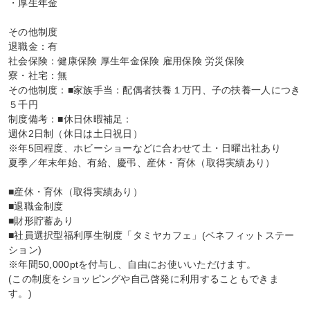
・厚生年金

その他制度

退職金：有

社会保険：健康保険 厚生年金保険 雇用保険 労災保険

寮・社宅：無

その他制度：■家族手当：配偶者扶養１万円、子の扶養一人につき
５千円

制度備考：■休日休暇補足：

週休2日制（休日は土日祝日）

※年5回程度、ホビーショーなどに合わせて土・日曜出社あり

夏季／年末年始、有給、慶弔、産休・育休（取得実績あり）

■産休・育休（取得実績あり）

■退職金制度

■財形貯蓄あり

■社員選択型福利厚生制度「タミヤカフェ」(ベネフィットステー
ション)

※年間50,000ptを付与し、自由にお使いいただけます。

(この制度をショッピングや自己啓発に利用することもできま
す。)