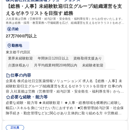
大学 高専 短大 専修学校 高校 語学力： 資格：
【総務・人事】未経験歓迎/日立グループ/組織運営を支
えるゼネラリストを目指す 総務
入社直後は労務（労務管理・給与計算・安全衛生・福利厚生等）からお任せいたします。
将来は総務・採用・教育業務へ守備範囲を広げ、組織運営を支えるゼネラリストをめざせ
ます。
月給
27万7000円以上
勤務地
東京都千代田区
業界未経験歓迎
年間休日120日以上
資格取得支援あり
介護休暇あり
月平均残業時間20時間以内
未経験者歓迎
住宅手当あり
時短勤務あり
退職金あり
在宅OK
賞与あり
仕事の内容
育休あり
完全週休2日制
交通費支給
土日祝休み
寮・社宅あり
企業名 株式会社日立医薬情報ソリューションズ 求人名 【総務・人事】未
経験歓迎/日立グループ/組織運営を支えるゼネラリストを目指す 仕事の内
容 入社直後は労務（労務管理・給与計算・安全衛生・福利厚生等）からお
任せいたします。将来は総務・採用・教育業務へ守備範囲を広げ、組織運
必要な経験・能力等
営を支えるゼネラリストをめざせます。 ・初期業務：労働時間管理、給与
必要な経験・能力等 ★未経験歓迎！ ★人事・総務領域を横断的に経験し
計算、社会保険対応、福利厚生管理、安全衛生、健康経営推進等をお任せ
幅広いスキルを身につけたい方におすすめ！ ■労務管理(給与計算・社会保
します。ご経験に応じて、休職者管理など、幅広く経験を積んでいただき
険手続き・勤怠管理など)に関心があり主体的に取り組める方 ※労務経験
ます。 ・将来的な広がり：総務・採用・教育・税務対応・経営企画等。
者は早期にご活躍いただけます。 ■チームで仕事を推進できる方■将来は
★メンバーがマンツーマンで丁寧に教えるため、ご経験が浅くても安心！
マネジメント職として活躍したい 【尚可】■人事、労務、採用、教育業務
幅広く経験を積みたい意欲がある方に最適な環境です。 募集職種 【総
正社員
のご経験 ■労務管理（給与計算・社会保険手続き・勤怠管理など）の経験