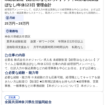
ぼなし/年休123日 管理会計
経理部門メンバーとして、仕訳入力や振込業務などの経理事務を中心にお任せ。まずは正
確な入力・確認業務からスタートし、既存メンバーと一緒に業務を進めながら段階的に経
理知識を身につけていただきます。
月給
25万円～28万円
勤務地
神奈川県横浜市西区
業界未経験歓迎
副業・WワークOK
年間休日120日以上
資格取得支援あり
月平均残業時間20時間以内
転勤なし
未経験者歓迎
時短勤務あり
退職金あり
在宅OK
賞与あり
仕事の内容
完全週休2日制
交通費支給
駅近5分以内
土日祝休み
服装自由
企業名 株式会社ネオジャパン 求人名 未経験歓迎【経理/みなとみらい】プ
ライム上場/残業ほぼなし/年休123日 仕事の内容 経理部門メンバーとし
寮・社宅あり
て、仕訳入力や振込業務などの経理事務を中心にお任せ。まずは正確な入
力・確認業務からスタートし、既存メンバーと一緒に業務を進めながら段
必要な経験・能力等
階的に経理知識を身につけていただきます。 【具体的には】 ■社内稟議に
必要な経験・能力等 ※未経験の方も応募可能。経理職としてキャリアを築
基づく仕訳入力 ■月末の振込業務 ■明細作成 ■伝票処理、記帳業務 ■既存
きたい方は歓迎◎ 【歓迎】■日商簿記資格をお持ちの方 ■経理事務、営業
メンバーの業務サポート 【将来的には】 ■月次決算補助 ■四半期・年次決
事務、一般事務などの事務経験 【本ポジションについて】 本ポジション
算補助 ■有価証券報告書など開示資料作成補助 ■海外子会社を含む連結決
の魅力は、プライム上場企業の経理部門で、未経験から経理キャリアをス
算補助 ※3～5年程度を目安に、徐々に決算業務へ業務範囲を広げていく
タートできる点です。まずは仕訳入力や振込業務など基礎的な業務から担
想定です。 募集職種 未経験歓迎【経理/みなとみらい】プライム上場/残業
正社員
当し、3～5年をかけて月次決算・四半期決算・開示資料作成補助などへス
全国共済神奈川県生活協同組合
ほぼなし/年休123日
テップアップできます。また、残業は通常月ほぼなく、決算月でも10時間