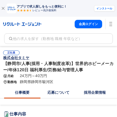
アプリで求人探しをもっと便利に！
インストール
レビュー高評価
無料
会員ログイン
他の求人を探す（勤務地 職種 年収など）
正社員
株式会社タミヤ
【静岡市/人事(採用・人事制度改革)】世界的ホビーメーカ
ー/年休120日 福利厚生/労務/給与管理人事
24万円～40万円
月給
静岡県静岡市駿河区
勤務地
仕事概要
応募について
採用企業情報
仕事内容