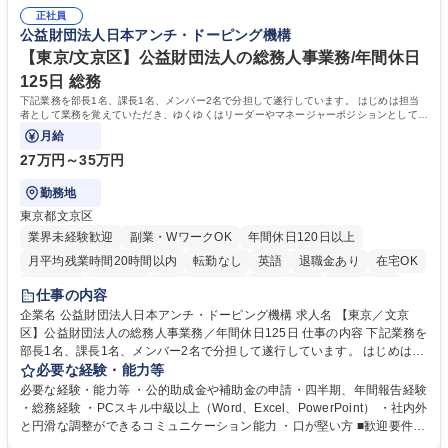
確に扱う業務に抵抗がない方 ・PCを業務で日常的に使用しており、四則
万～・残業10H◆食品原料・健康食品の商社
正社員
演算ができる方 ・業務ルールや指示を理解し、行動できる方 学歴・資格
公益財団法人日本アンチ・ドーピング機構
学歴：大学院 大学 短大 語学力： 資格：
【東京/文京区】公益財団法人の総務人事業務/年間休日
125日 総務
下記業務を部長1名、課長1名、メンバー2名で分担して遂行しています。 はじめは担当
者として業務を覚えていただき、ゆくゆくはリーダーやマネージャーポジションとして活
躍いただくことを期待しています。
月給
27万円～35万円
勤務地
東京都文京区
業界未経験歓迎
副業・WワークOK
年間休日120日以上
月平均残業時間20時間以内
転勤なし
英語
退職金あり
在宅OK
賞与あり
育休あり
完全週休2日制
交通費支給
土日祝休み
仕事の内容
食事補助あり
企業名 公益財団法人日本アンチ・ドーピング機構 求人名 【東京／文京
区】公益財団法人の総務人事業務／年間休日125日 仕事の内容 下記業務を
部長1名、課長1名、メンバー2名で分担して遂行しています。 はじめは担
当者として業務を覚えていただき、ゆくゆくはリーダーやマネージャーポ
必要な経験・能力等
ジションとして活躍いただくことを期待しています。 【総務・人事グルー
必要な経験・能力等 ・公的助成金や補助金の申請・四半期、年間報告経験
プの業務内容】 ・人事制度関連 ・採用活動 ・教育研修の企画、実行 ・勤
・総務経験 ・PCスキル中級以上（Word、Excel、PowerPoint） ・社内外
怠管理 ・官公庁への各種提出 ・法定の会議運営（評議員会、理事会） ・
と円滑な調整ができるコミュニケーション能力 ・口が堅い方 ■歓迎要件
コンプライアンス ・内部規程やルールの管理、整備、文書管理 ・契約関
・採用業務経験 ・英語に抵抗がない方 ・営業経験 学歴・資格 学歴：大学