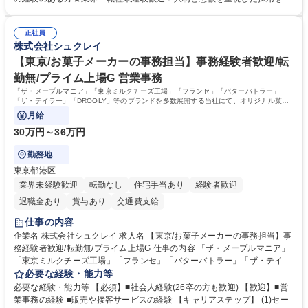
品手配・在庫確認・納期調整 ■電話・メールでの問い合わせ対応および付
っています。 【要件】未経験歓迎！未経験からスタートして長く勤務する
随する事務全般 ※高度なPCスキルは不要です。【業務内容の変更範囲】
社員が多数在籍しています。 【求める人物像】納期優先の業界のため状況
当社の指定する業務 募集職種 東京都品川区【営業アシスタント】未経験O
正社員
変化に臨機応変かつ柔軟に対応できる方、約束を守り正確に作業を進めら
株式会社シュクレイ
K◆受発注・事務◆年間休日130日
れる方を求めています。高度なPCスキルや関数知識は一切不要です。丁
寧な指導体制が整っているため、安心してお仕事をスタートしていただけ
【東京/お菓子メーカーの事務担当】事務経験者歓迎/転
ます。 学歴・資格 学歴：大学院 大学 高専 短大 専修学校 高校 語学力：
勤無/プライム上場G 営業事務
資格：
「ザ・メープルマニア」「東京ミルクチーズ工場」「フランセ」「バターバトラー」
「ザ・テイラー」「DROOLY」等のブランドを多数展開する当社にて、オリジナル菓子
ブランド商品の事務業務をお任せいたします。
月給
30万円～36万円
勤務地
東京都港区
業界未経験歓迎
転勤なし
住宅手当あり
経験者歓迎
退職金あり
賞与あり
交通費支給
仕事の内容
企業名 株式会社シュクレイ 求人名 【東京/お菓子メーカーの事務担当】事
務経験者歓迎/転勤無/プライム上場G 仕事の内容 「ザ・メープルマニア」
「東京ミルクチーズ工場」「フランセ」「バターバトラー」「ザ・テイラ
ー」「DROOLY」等のブランドを多数展開する当社にて、オリジナル菓子
必要な経験・能力等
ブランド商品の事務業務をお任せいたします。 【具体的な業務内容】 ■店
必要な経験・能力等 【必須】■社会人経験(26卒の方も歓迎) 【歓迎】■営
舗からの発注受付/PC入力業務 ■受電対応(社内/社外) ■商品のマスター登
業事務の経験 ■販売や接客サービスの経験 【キャリアステップ】 (1)セー