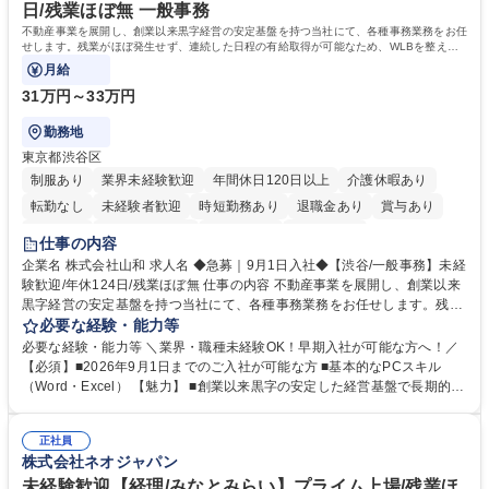
す。 学歴・資格 学歴：大学院 大学 高専 短大 専修学校 高校 語学力： 資
日/残業ほぼ無 一般事務
格：
不動産事業を展開し、創業以来黒字経営の安定基盤を持つ当社にて、各種事務業務をお任
せします。残業がほぼ発生せず、連続した日程の有給取得が可能なため、WLBを整えた
い方にお勧めの環境です！
月給
31万円～33万円
勤務地
東京都渋谷区
制服あり
業界未経験歓迎
年間休日120日以上
介護休暇あり
転勤なし
未経験者歓迎
時短勤務あり
退職金あり
賞与あり
育休あり
完全週休2日制
交通費支給
土日祝休み
仕事の内容
企業名 株式会社山和 求人名 ◆急募｜9月1日入社◆【渋谷/一般事務】未経
験歓迎/年休124日/残業ほぼ無 仕事の内容 不動産事業を展開し、創業以来
黒字経営の安定基盤を持つ当社にて、各種事務業務をお任せします。残業
がほぼ発生せず、連続した日程の有給取得が可能なため、WLBを整えたい
必要な経験・能力等
方にお勧めの環境です！ 入社後はOJTを通じて丁寧に研修を行いますの
必要な経験・能力等 ＼業界・職種未経験OK！早期入社が可能な方へ！／
で、事務未経験の方でも安心して臨むことができます。 【業務詳細】■電
【必須】■2026年9月1日までのご入社が可能な方 ■基本的なPCスキル
話・来客対応 ■物件の鍵や社内の備品管理 ■データ入力や書類作成 ■契約
（Word・Excel） 【魅力】 ■創業以来黒字の安定した経営基盤で長期的に
書などのファイリング ■郵送物の仕訳・発送 など 募集職種 ◆急募｜9月1
安心して働ける環境 ■残業ほぼなしで働きやすさ抜群、プライベートとの
日入社◆【渋谷/一般事務】未経験歓迎/年休124日/残業ほぼ無
両立が可能 ■有給取得を積極的に推奨、年間10日程度の取得実績 ■1ヶ月
正社員
のOJTで業務を習得可能、未経験でもしっかりサポート 学歴・資格 学
株式会社ネオジャパン
歴：大学院 大学 高専 短大 語学力： 資格：
未経験歓迎【経理/みなとみらい】プライム上場/残業ほ