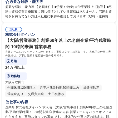
貸運営、売却、仲介・活用提案等を行う営業部門において事務業務を担当
必要な経験・能力等
いただきます。 【詳細】・契約書管理、契約書製本、捺印対応、ファイリ
必要な経験・能力等 【必須条件】■学歴：4年制大学卒業以上【歓迎】■宅
ング、登記簿取得、調書取得・支払業務（各種費用支払、支払管理、請
建士資格保有者※応募に際し必須としている資格はありません。宅建士資
求・支払データ登録、取引先マスター申請対応）・予算作成及び予実管
格をお持ちでない方は入社後に取得を推奨しております（取得・維持費用
理・各種稟議書、報告書作成業務・各種台帳管理、交際費・会議費支払報
の一部補助あり） 【求める人物像】 ・向学心豊かで、主体的に行動でき
告書作成及び月次管理・部内総務庶務全般 など※※配属先によっては上記
る方。 ・社内外の多様な関係者と協調して業務を進められるコミュニケー
の他に担当頂く業務が発生する場合があります。 募集職種 【営業事務】
正社員
ション力がある方。 ・チャレンジを厭わず、粘り強く業務に取り組める
株式会社ダイハン
業務職/三井物産グループ/平均残業時間10H/完全週休2日
方。多様な関係者と謙虚に信頼関係を構築でき、期限を意識したスケジュ
ール管理が出来る方。※将来的に他部署（営業部門、コーポレート部門）
【大阪/営業事務】創業60年以上の老舗企業/平均残業時
へのジョブローテーションの可能性があります。 学歴・資格 学歴：大学
間:10時間未満 営業事務
院 大学 語学力： 資格：宅地建物取引士
営業チームをバックオフィスから支える、事務スタッフの募集です。 具体的な仕事内容
の詳細は、以下に記載する業務一覧の通りです。
月給
24万円以上
勤務地
大阪府吹田市
年間休日120日以上
月平均残業時間20時間以内
経験者歓迎
退職金あり
交通費支給
土日祝休み
仕事の内容
企業名 株式会社ダイハン 求人名 【大阪/営業事務】創業60年以上の老舗企
業/平均残業時間：10時間未満◎ 仕事の内容 営業チームをバックオフィス
から支える、事務スタッフの募集です。 具体的な仕事内容の詳細は、以下