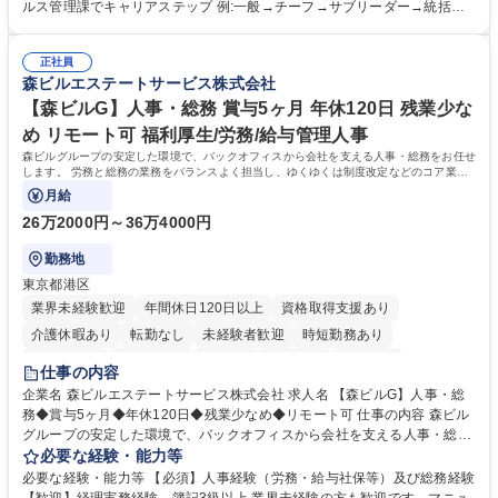
録 ■日々の売上抽出・報告 ■提携企業への書類送付業務 ■契約書管理業務
ルス管理課でキャリアステップ 例:一般→チーフ→サブリーダー→統括リ
■ホームページへの問い合わせ対応 など 募集職種 【東京/お菓子メーカー
ーダー→マネージャー (2)他ポジションへのキャリアも可能 ※過去、未経
の事務担当】事務経験者歓迎/転勤無/プライム上場G
験で経営管理部内で経理へ異動した方もいらっしゃいます。年3回の面談
正社員
や個別面談を通してご自身のキャリアと向き合っていただき、会社として
森ビルエステートサービス株式会社
もバックアップしていきます。 学歴・資格 学歴：大学院 大学 高専 短大
専修学校 高校 語学力： 資格：
【森ビルG】人事・総務 賞与5ヶ月 年休120日 残業少な
め リモート可 福利厚生/労務/給与管理人事
森ビルグループの安定した環境で、バックオフィスから会社を支える人事・総務をお任せ
します。 労務と総務の業務をバランスよく担当し、ゆくゆくは制度改定などのコア業務
にも挑戦できる、やりがいある環境です。
月給
26万2000円～36万4000円
勤務地
東京都港区
業界未経験歓迎
年間休日120日以上
資格取得支援あり
介護休暇あり
転勤なし
未経験者歓迎
時短勤務あり
経験者歓迎
退職金あり
在宅OK
賞与あり
育休あり
仕事の内容
完全週休2日制
交通費支給
長期歓迎
駅近5分以内
土日祝休み
企業名 森ビルエステートサービス株式会社 求人名 【森ビルG】人事・総
務◆賞与5ヶ月◆年休120日◆残業少なめ◆リモート可 仕事の内容 森ビル
グループの安定した環境で、バックオフィスから会社を支える人事・総務
をお任せします。 労務と総務の業務をバランスよく担当し、ゆくゆくは制
必要な経験・能力等
度改定などのコア業務にも挑戦できる、やりがいある環境です。 ■勤怠管
必要な経験・能力等 【必須】人事経験（労務・給与社保等）及び総務経験
理、給与計算、社会保険手続き、年末調整等の労務管理全般 ■入退社手続