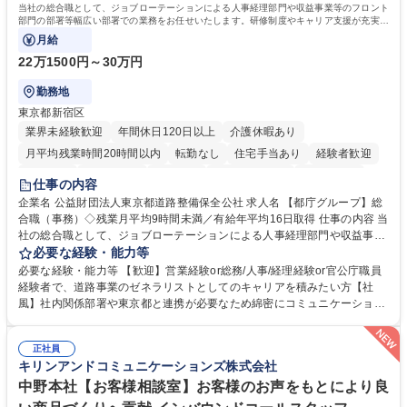
当社の総合職として、ジョブローテーションによる人事経理部門や収益事業等のフロント
部門の部署等幅広い部署での業務をお任せいたします。研修制度やキャリア支援が充実し
ております！ ※下記業務詳細
月給
22万1500円～30万円
勤務地
東京都新宿区
業界未経験歓迎
年間休日120日以上
介護休暇あり
月平均残業時間20時間以内
転勤なし
住宅手当あり
経験者歓迎
研修あり
退職金あり
賞与あり
完全週休2日制
交通費支給
仕事の内容
駅近5分以内
資格取得手当あり
食事補助あり
企業名 公益財団法人東京都道路整備保全公社 求人名 【都庁グループ】総
合職（事務）◇残業月平均9時間未満／有給年平均16日取得 仕事の内容 当
社の総合職として、ジョブローテーションによる人事経理部門や収益事業
等のフロント部門の部署等幅広い部署での業務をお任せいたします。研修
必要な経験・能力等
制度やキャリア支援が充実しております！ ※下記業務詳細 【業務詳細】■
必要な経験・能力等 【歓迎】営業経験or総務/人事/経理経験or官公庁職員
管理部門：広報、人事、経理など当公社の運営に係る管理業務 ■収益部
経験者で、道路事業のゼネラリストとしてのキャリアを積みたい方【社
門：駐車場の新規開拓、管理運営、新宿駅西口広場の「イベントコーナ
風】社内関係部署や東京都と連携が必要なため綿密にコミュニケーション
ー」などの管理運営 ■道路部門：整備の急がれる骨格幹線道路や木造住宅
を図っています。 【業務の魅力】■幅広く携われる：総合職（事務）で
密集地域の特定整備路線の用地取得、道路に関する普及啓発事業、都内の
は、駐車場の管理運営や道路用地の取得、公益財団法人の中枢を担う管理
道路施設や道路工事現場の見学ツアー事業 ※入社後は上記いずれかの部門
正社員
部門など多岐に渡る業務を経験できます。 ■様々なプロジェクト：駐車場
キリンアンドコミュニケーションズ株式会社
へ配属。※業務内容変更の範囲：会社の定める業務 募集職種 【都庁グル
事業の他、新宿駅西口広場内に設置された照明を兼ねた広告「ブライトサ
ープ】総合職（事務）◇残業月平均9時間未満／有給年平均16日取得
イン」の管理運営を行うなど、事業収益を生み出す活動を積極的に行って
中野本社【お客様相談室】お客様のお声をもとにより良
います。 学歴・資格 学歴：大学院 大学 高専 短大 専修学校 高校 語学力：