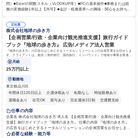
送物対応、電話・来客対応 ■金融機関への外出業務（入出金管理補助）、
問）■Excelの関数スキル（VLOOKUP等）■PCの基本操作■事務または総
福利厚生・社内イベントの運営管理 ■社内ルールの整備、職場環境の改善
務の実務経験1年以上【尚可】■会計・税務業界への興味・関心をお持ちの
提案、備品選定 ■請求書発行・管理等の経理サポート、社会保険関連の書
方 【求める人物像】 ■自ら課題を見つけ改善提案ができる主体性のある方
類手続き ■税理士業務の補助（書類作成・データ入力支援） ■ITツールや
■周囲と円滑に連携し、柔軟な対応ができる方。 【女性歓迎！】※ポジテ
社内新システムの導入検討・比較検証 募集職種 【新橋/総務】女性歓迎※
正社員
ィブアクション 学歴・資格 学歴：大学院 大学 高専 短大 専修学校 高校 語
株式会社地球の歩き方
ポジティブアクション／年休126日／土日祝休
学力： 資格：
【企画営業/行政・企業向け観光推進支援】旅行ガイド
ブック『地球の歩き方』 広告/メディア法人営業
『地球の歩き方』の広告をはじめとするトータルソリューションの企画営業をお任せしま
す。クライアントは、観光（海外旅行、国内旅行、インバウンド）で地域や事業を推進し
たい国内外の行政や企業です。
月給
25万円以上
勤務地
東京都品川区
年間休日120日以上
介護休暇あり
転勤なし
時短勤務あり
退職金あり
在宅OK
賞与あり
完全週休2日制
交通費支給
駅近5分以内
土日祝休み
仕事の内容
企業名 株式会社地球の歩き方 求人名 【企画営業/行政・企業向け観光推進
支援】旅行ガイドブック『地球の歩き方』 仕事の内容 『地球の歩き方』
の広告をはじめとするトータルソリューションの企画営業をお任せしま
す。クライアントは、観光（海外旅行、国内旅行、インバウンド）で地域
必要な経験・能力等