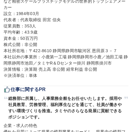
など精密スケールプラスチックモデルの世界的トップシェアメー
カー

設立：1984年03月

代表者：代表取締役 田宮 信央

従業員数：353人

平均年齢：43.9歳

資本金：50百万円

株式公開：非公開

本社所在地：〒422-8610 静岡県静岡市駿河区 恩田原３－７

本社以外の事業所：小鹿第一工場 静岡県静岡市小鹿／池田工場 静
岡県静岡市池田／タミヤR＆Dセンター掛川 静岡県掛川市

決算情報：決算期 売上高 非公開 経常利益 非公開

※決済単位：単体
仕事に関するPR
総務部に所属し、人事業務全般をお任せいたします。採用や
社員教育、労務管理、福利厚生などを通じて、社員が働きや
すい環境づくりを推進。タミヤのさらなる発展に貢献できる
ポジションです。
企業・求人の特色

優れた品質によって世界の模型業界をリードし、世界中の模型フ