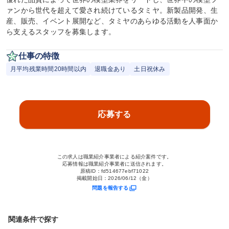
ァンから世代を超えて愛され続けているタミヤ。新製品開発、生
産、販売、イベント展開など、タミヤのあらゆる活動を人事面か
ら支えるスタッフを募集します。
仕事の特徴
月平均残業時間20時間以内
退職金あり
土日祝休み
応募する
この求人は職業紹介事業者による紹介案件です。
応募情報は職業紹介事業者に送信されます。
原稿ID：
fd514677ebf71022
掲載開始日：
2026/06/12（金）
問題を報告する
関連条件で探す