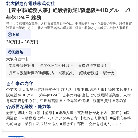
北大阪急行電鉄株式会社
務・人事】未経験歓迎/日立グループ/組織運営を支えるゼネラリストを目
■衛生管理者の資格をお持ちの方 学歴・資格 学歴：大学院 大学 高専 短大
指す
専修学校 高校 語学力： 資格：
【豊中市/総務人事】経験者歓迎!/阪急阪神HDグループ/
年休124日 総務
当社にて採用関係業務、人材育成業務を中心に、中期経営計画・予算等の管理、設備投資
計画等の策定、さらに社内の重要会議の運営等、経営の根幹となる幅広い総務人事業務全
般を担当していただきます。
月給
30万円～38万円
勤務地
大阪府豊中市
業界未経験歓迎
年間休日120日以上
資格取得支援あり
月平均残業時間20時間以内
転勤なし
経験者歓迎
駅ナカ
退職金あり
完全週休2日制
交通費支給
駅近5分以内
仕事の内容
土日祝休み
服装自由
昼食補助あり
食事補助あり
企業名 北大阪急行電鉄株式会社 求人名 【豊中市/総務人事】経験者歓迎！/
阪急阪神HDグループ/年休124日 仕事の内容 当社にて採用関係業務、人材
育成業務を中心に、中期経営計画・予算等の管理、設備投資計画等の策
定、さらに社内の重要会議の運営等、経営の根幹となる幅広い総務人事業
必要な経験・能力等
務全般を担当していただきます。 【主な業務内容】 ■採用関係業務および
必要な経験・能力等 【必須】■総務人事の実務経験がある方 【歓迎】■採
人材育成(社員研修)業務の推進 ■中期経営計画および予算等の管理 ■設備
用業務、人材育成に携わったことのある方 【求める人物像】 ■探求心を持
投資計画等の策定 ■社内の重要会議の運営 ■その他総務人事業務全般 【入
ち前向きに業務に取り組める方 ■臆せずに部門・会社を超えたコミュニケ
社後】入社後は採用や育成をメインに担当し将来的には経営根幹に関わる
ーションの取れる方 ■自分で考えて行動のできる方 ■第二の創業期を迎え
総務人事業務全般へ幅広く従事していただきます。 募集職種 【豊中市/総
る当社で組織の次代を担うネクスト人材として長期的に成長したい方 ■周