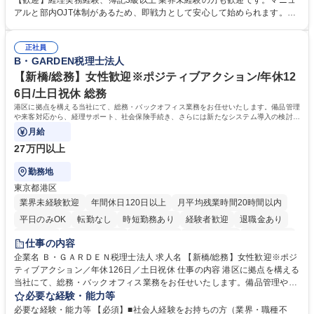
【歓迎】経理実務経験、簿記3級以上 業界未経験の方も歓迎です。マニュ
き、社内規定の改定や人事制度改定などのコア業務 ■社内イベントの企画
アルと部内OJT体制があるため、即戦力として安心して始められます。
運営やその他総務業務全般 ※労務と総務を1：1の割合でお任せ。 入社後
【魅力・やりがい】森ビルGの安定基盤で労務から総務まで幅広く携われ
は部内のOJTを中心に、あなたの経験に合わせて不足している部分はいつ
ます。定型業務に留まらず、社内規定や人事制度の改定など会社のコア業
でも質問・相談できる環境が整っているため、安心して成長できます。 募
正社員
務に挑戦できるため、自身の成長と組織への貢献度をダイレクトに実感で
B・GARDEN税理士法人
集職種 【森ビルG】人事・総務◆賞与5ヶ月◆年休120日◆残業少なめ◆
きます。 残業少なめ、週1日リモート可など、ワークライフバランスを保
リモート可
ち長期活躍できる環境です。 「これまでの幅広い経験を活かし、長期的な
【新橋/総務】女性歓迎※ポジティブアクション/年休12
キャリアを築きたい」という前向きな意欲と挑戦を全力で応援します。 学
6日/土日祝休 総務
歴・資格 学歴：大学院 大学 高専 短大 専修学校 高校 語学力： 資格：日商
港区に拠点を構える当社にて、総務・バックオフィス業務をお任せいたします。備品管理
簿記検定1級 日商簿記検定2級 日商簿記検定3級
や来客対応から、経理サポート、社会保険手続き、さらには新たなシステム導入の検討ま
で、幅広く組織を支える役割です。
月給
27万円以上
勤務地
東京都港区
業界未経験歓迎
年間休日120日以上
月平均残業時間20時間以内
平日のみOK
転勤なし
時短勤務あり
経験者歓迎
退職金あり
賞与あり
完全週休2日制
交通費支給
駅近5分以内
土日祝休み
仕事の内容
服装自由
企業名 Ｂ・ＧＡＲＤＥＮ税理士法人 求人名 【新橋/総務】女性歓迎※ポジ
ティブアクション／年休126日／土日祝休 仕事の内容 港区に拠点を構える
当社にて、総務・バックオフィス業務をお任せいたします。備品管理や来
客対応から、経理サポート、社会保険手続き、さらには新たなシステム導
必要な経験・能力等
入の検討まで、幅広く組織を支える役割です。 ■備品発注・在庫管理、郵
必要な経験・能力等 【必須】■社会人経験をお持ちの方（業界・職種不