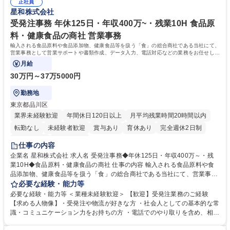
務人事】経験者歓迎！/阪急阪神HDグループ/年休124日
正社員
囲のメンバーと協調しつつ主体性を持って能動的に業務を推進できる方 学
星和株式会社
歴・資格 学歴：大学院 大学 高専 短大 専修学校 高校 語学力： 資格：
受発注事務 年休125日・年収400万~・残業10H 食品原
料・健康食品の商社 営業事務
輸入される食品原料や食品添加物、健康食品等を扱う「食」の総合商社である当社にて、
営業事務として営業サポートや書類作成、データ入力、電話対応などの業務をお任せしま
す。
月給
30万円～37万5000円
勤務地
東京都品川区
業界未経験歓迎
年間休日120日以上
月平均残業時間20時間以内
転勤なし
未経験者歓迎
賞与あり
育休あり
完全週休2日制
交通費支給
土日祝休み
仕事の内容
企業名 星和株式会社 求人名 受発注事務◆年休125日・年収400万～・残
業10H◆食品原料・健康食品の商社 仕事の内容 輸入される食品原料や食
品添加物、健康食品等を扱う「食」の総合商社である当社にて、営業事務
として営業サポートや書類作成、データ入力、電話対応などの業務をお任
必要な経験・能力等
せします。 ・受注／出荷指示／売上管理／仕入管理／在庫管理／お客様や
必要な経験・能力等 ＜業種未経験歓迎＞ 【歓迎】受発注業務のご経験
倉庫と電話確認など、販売に関わる事務、営業サポートをお願いします。
【求める人物像】・受発注や物流が好きな方 ・社会人としての基本的な常
・入社後は商品について覚えることから始め、先輩社員OJTと共に業務を
識・コミュニケーション力をお持ちの方 ・電話でのやり取りを含め、相手
進めて頂きます。未経験から始めた方も多数活躍中です。 [業務内容の変
の要件を正しく理解し対応できる方 ・数量・在庫・出荷数などの数値を正
更の範囲:会社の定める業務] 募集職種 受発注事務◆年休125日・年収400