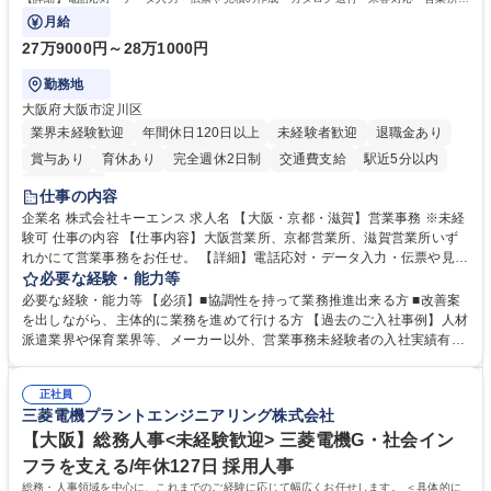
で発生する事務業務や業務改善をお任せ。
月給
27万9000円～28万1000円
勤務地
大阪府大阪市淀川区
業界未経験歓迎
年間休日120日以上
未経験者歓迎
退職金あり
賞与あり
育休あり
完全週休2日制
交通費支給
駅近5分以内
土日祝休み
仕事の内容
企業名 株式会社キーエンス 求人名 【大阪・京都・滋賀】営業事務 ※未経
験可 仕事の内容 【仕事内容】大阪営業所、京都営業所、滋賀営業所いず
れかにて営業事務をお任せ。 【詳細】電話応対・データ入力・伝票や見積
の作成・カタログ送付・来客対応・営業所内で発生する事務業務や業務改
必要な経験・能力等
善をお任せ。 【教育制度】ご入社後、育成担当とペアになりながらOJTに
必要な経験・能力等 【必須】■協調性を持って業務推進出来る方 ■改善案
て業務を覚えていただくことが可能です。業務システムがきちんと構築さ
を出しながら、主体的に業務を進めて行ける方 【過去のご入社事例】人材
れているため、スムーズに仕事に慣れることができる環境です。また、
派遣業界や保育業界等、メーカー以外、営業事務未経験者の入社実績有
「チームで成果を出す文化」があり、良いやり方を積極的に共有しながら
【当社の事務職について】単なる事務ではなく主体性を発揮したサポート
常に改善を目指す風土のため、安心して業務に取り組んでいただけます。
により、キーエンスの付加価値向上に貢献します。ベースの定型業務に加
募集職種 【大阪・京都・滋賀】営業事務 ※未経験可
正社員
えて、お客様や社員の状況に合わせ、能動的なサポート、改善の動きも期
三菱電機プラントエンジニアリング株式会社
待され。組織を支えるスペシャリストとして、チームに貢献し、結果的に
社員から頼られる存在になることができます。平均19:30の退勤以降の業
【大阪】総務人事<未経験歓迎> 三菱電機G・社会イン
務の持ち帰りも禁止されており、メリハリのある働き方となります。 学
フラを支える/年休127日 採用人事
歴・資格 学歴：大学院 大学 高専 短大 語学力： 資格：
総務・人事領域を中心に、これまでのご経験に応じて幅広くお任せします。 ＜具体的に