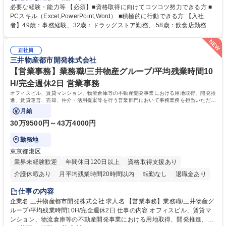
【年収補足】532万円 ＋別途インセンティヴで平均約100万円/年（昨年度
必要な経験・能力等 【必須】■資格取得に向けてコツコツ努力できる方 ■
実績） ＋管理業務主任者資格手当50,000円/月 ★親会社である株式会社合
PCスキル（Excel,PowerPoint,Word） ■積極的に行動できる方 【入社
人社計画研究所社のグループ会社として、質の高いサービスと適性価格を
者】49歳：事務経験、32歳：ドラッグストア勤務、 58歳：飲食店勤務
武器に約20年受託戸数増加中です。https://www.gojin.co.jp/abt/abt_3.html
等：中途採用の9割が未経験者！ 【資格取得支援】■メンター制度■社内模
募集職種 未経験・ベテラン歓迎【お茶の水】マンション管理事務◎転勤
試や研修制度など充実！ ＊未資格者の8割以上が入社2年以内に資格を取
無/年休123日
正社員
得出来ております！ 【魅力】■フレックス制度、未経験からでも下限年収
三井物産都市開発株式会社
を一律支給！ ■管理業務主任者資格取得後には50,000円/月の手当あり！
学歴・資格 学歴：大学院 大学 高専 短大 専修学校 高校 語学力： 資格：第
【営業事務】業務職/三井物産グループ/平均残業時間10
一種運転免許普通自動車
H/完全週休2日 営業事務
オフィスビル、賃貸マンション、物流倉庫等の不動産開発事業における用地取得、開発推
進、賃貸運営、売却、仲介・活用提案等を行う営業部門において事務業務を担当いただき
ます。
月給
30万9500円～43万4000円
勤務地
東京都港区
業界未経験歓迎
年間休日120日以上
資格取得支援あり
介護休暇あり
月平均残業時間20時間以内
転勤なし
退職金あり
在宅OK
賞与あり
育休あり
完全週休2日制
交通費支給
仕事の内容
駅近5分以内
土日祝休み
寮・社宅あり
企業名 三井物産都市開発株式会社 求人名 【営業事務】業務職/三井物産グ
ループ/平均残業時間10H/完全週休2日 仕事の内容 オフィスビル、賃貸マ
ンション、物流倉庫等の不動産開発事業における用地取得、開発推進、賃