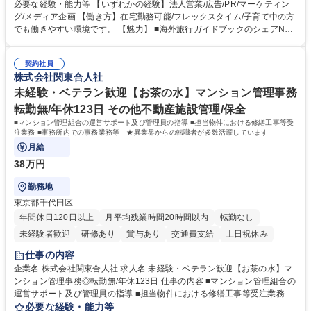
や事業を推進したい国内外の行政や企業です。 【業務詳細】■『地球の歩
必要な経験・能力等 【いずれかの経験】法人営業/広告/PR/マーケティン
き方』は海外旅行ガイドブックのNo.1ブランドであり、国内旅行において
グ/メディア企画 【働き方】在宅勤務可能/フレックスタイム/子育て中の方
も牽引しております。観光推進支援においても、業界を牽引する意欲的な
でも働きやすい環境です。 【魅力】 ■海外旅行ガイドブックのシェアNo.1
取り組みが期待されています■インバウンドは、日本の地域の未来を担う
メディアとして、個人旅行文化の拡大と定着を担ってきたブランドに携わ
国策事業です。「GOOD LUCK TRIP」は、海外旅行ガイドブックと同様
ることが可能です。 ■国内旅行ガイドブックは立ち上げ間もない新規事業
に、インバウンドのトップブランドに成長しております■旅が業務であ
契約社員
であり、「地球の歩き方」としてどう取り組むか、共に形を作るコアメン
株式会社関東合人社
り、日常です。旅好きにはこれ以上ない環境です 募集職種 【企画営業/行
バーとして活躍いただきます。 学歴・資格 学歴：大学院 大学 語学力： 資
政・企業向け観光推進支援】旅行ガイドブック『地球の歩き方』
格：
未経験・ベテラン歓迎【お茶の水】マンション管理事務
転勤無/年休123日 その他不動産施設管理/保全
■マンション管理組合の運営サポート及び管理員の指導 ■担当物件における修繕工事等受
注業務 ■事務所内での事務業務等 ★異業界からの転職者が多数活躍しています
月給
38万円
勤務地
東京都千代田区
年間休日120日以上
月平均残業時間20時間以内
転勤なし
未経験者歓迎
研修あり
賞与あり
交通費支給
土日祝休み
仕事の内容
企業名 株式会社関東合人社 求人名 未経験・ベテラン歓迎【お茶の水】マ
ンション管理事務◎転勤無/年休123日 仕事の内容 ■マンション管理組合の
運営サポート及び管理員の指導 ■担当物件における修繕工事等受注業務 ■
事務所内での事務業務等 ★異業界からの転職者が多数活躍しています
必要な経験・能力等