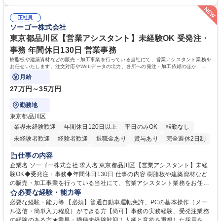
（医師）からの電話、FAX、ネット申請に伴う相談受付 ・複雑な案件のへ
間勤務」で残業も少なくワークライフバランスは抜群です。 【将来的な業
のエスカレーション・連携対応 募集職種 第二新卒歓迎！【正社員事務】
務（各種委員会運営）】 ・学会内における各種委員会のスケジュール調
年休120日/デスクワーク中心で残業少なめ
正社員
整、資料作成、当日の運営サポート 学歴・資格 学歴：大学院 大学 語学
ソーゴー株式会社
力： 資格：
東京都品川区【営業アシスタント】未経験OK 受発注・
事務 年間休日130日 営業事務
樹脂板や建築資材などの販売・加工事業を行っている当社にて、営業アシスタント業務を
お任せいたします。注文対応やWebデータの出力、各所への発注・加工依頼のほか、電
話・メール対応等の事務業務を担当します。
月給
27万円～35万円
勤務地
東京都品川区
業界未経験歓迎
年間休日120日以上
平日のみOK
転勤なし
未経験者歓迎
経験者歓迎
退職金あり
賞与あり
完全週休2日制
交通費支給
駅近5分以内
土日祝休み
仕事の内容
企業名 ソーゴー株式会社 求人名 東京都品川区【営業アシスタント】未経
験OK◆受発注・事務◆年間休日130日 仕事の内容 樹脂板や建築資材など
の販売・加工事業を行っている当社にて、営業アシスタント業務をお任せ
いたします。注文対応やWebデータの出力、各所への発注・加工依頼のほ
必要な経験・能力等
か、電話・メール対応等の事務業務を担当します。 ■受注・発注業務：FA
必要な経験・能力等 【必須】普通自動車運転免許、PCの基本操作（メー
Xによる注文対応、Web発注データのプリントアウト、各仕入先・協力会
ル送信・簡単入力程度）ができる方【尚可】事務の実務経験、受発注業務
社への発注および加工依頼等 ■納品書・請求書の作成および発送手配 ■商
の経験のある方★業界・職種未経験歓迎！人柄と意欲を重視した採用を行