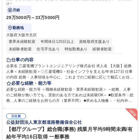
は＞
月給
29万5000円～33万5000円
勤務地
大阪府大阪市北区
業界未経験歓迎
年間休日120日以上
資格取得支援あり
未経験者歓迎
住宅手当あり
時短勤務あり
経験者歓迎
退職金あり
在宅OK
賞与あり
完全週休2日制
交通費支給
仕事の内容
駅近5分以内
土日祝休み
服装自由
寮・社宅あり
食事補助あり
企業名 三菱電機プラントエンジニアリング株式会社 求人名 【大阪】総務
人事＜未経験歓迎＞◇三菱電機G・社会インフラを支える/年休127日 仕事
の内容 総務・人事領域を中心に、これまでのご経験に応じて幅広くお任せ
します。 ＜具体的には＞ ・総務/人事労務（給与・社保・勤怠管理など）
必要な経験・能力等
・採用・教育研修 ・福利厚生運用 など ※基本的には事務所勤務ですが、
必要な経験・能力等 ＜職種未経験歓迎・業界未経験歓迎＞ ～総務、人事
採用や教育等の業務内容により、関西圏以外への日帰り・宿泊を伴う国内
のご経験が無い方でも、意欲のある方であれば未経験OK～ ■歓迎条件：総
出張もございます。 ※担当業務を持ちつつ、お互いに助け合いながら、総
務、人事のご経験をお持ちの方（業界不問） ■求める人物像：・社内外の
務部という組織として協力しながら進める体制です。 募集職種 【大阪】
関係各部門との調整を率先して行い、業務を円滑に遂行できる協調性やコ
総務人事＜未経験歓迎＞◇三菱電機G・社会インフラを支える/年休127日
ミュニケーション能力を持っている方 ・人事総務領域に興味がありゼネラ
正社員
リスト志向をお持ちの方 学歴・資格 学歴：大学院 大学 語学力： 資格：
公益財団法人東京都道路整備保全公社
【都庁グループ】総合職(事務) 残業月平均9時間未満/有
給年平均16日取得 一般事務