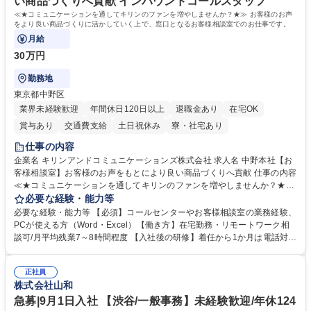
い商品づくりへ貢献 インバウンドコールスタッフ
資格：
≪★コミュニケーションを通してキリンのファンを増やしませんか？★≫ お客様のお声
をより良い商品づくりに活かしていく上で、窓口となるお客様相談室でのお仕事です。
月給
30万円
勤務地
東京都中野区
業界未経験歓迎
年間休日120日以上
退職金あり
在宅OK
賞与あり
交通費支給
土日祝休み
寮・社宅あり
仕事の内容
企業名 キリンアンドコミュニケーションズ株式会社 求人名 中野本社【お
客様相談室】お客様のお声をもとにより良い商品づくりへ貢献 仕事の内容
≪★コミュニケーションを通してキリンのファンを増やしませんか？★≫
お客様のお声をより良い商品づくりに活かしていく上で、窓口となるお客
必要な経験・能力等
様相談室でのお仕事です。 日々お客様からいただくキリングループへのご
必要な経験・能力等 【必須】コールセンターやお客様相談室の業務経験、
意見を、企業活動に活かしています。お客様からの声に迅速かつ誠意をも
PCが使える方（Word・Excel）【働き方】在宅勤務・リモートワーク相
って対応、情報提供するとともにグループ内活動に反映しています。 【具
談可/月平均残業7～8時間程度 【入社後の研修】着任から1か月は電話対応
体的には】電話応対、メール、お手紙対応、ご指摘品調査報告書作成、有
のOJTを中心に実施し、電話対応に慣れた段階でメール・手紙のOJTを実
人チャットボット対応など。 【1日の対応件数】■電話：月間一人当たり
施する予定です。独り立ち以降もしっかりフォローする体制を整えていま
平均100件前後■メール・手紙：同上40件前後 募集職種 中野本社【お客様
正社員
すのでご安心ください。 【当社について】キリングループの広報機能を担
株式会社山和
相談室】お客様のお声をもとにより良い商品づくりへ貢献
う会社として、お客様との出会いを大切にし、磨き上げたホスピタリティ
を込めてコミュニケーションをとりながら広報関連業務を行っておりま
急募|9月1日入社 【渋谷/一般事務】未経験歓迎/年休124