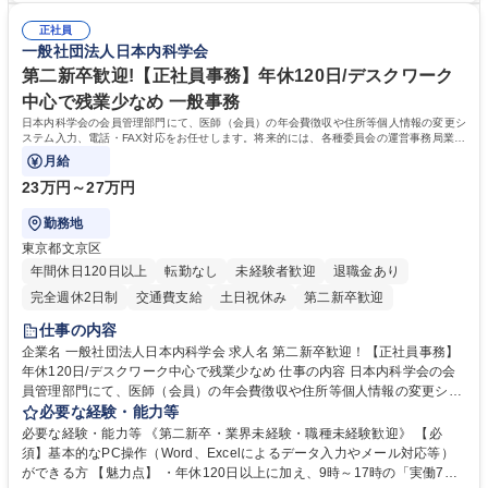
連 ・衛生管理 ・防災関連・公的助成金の管理・オフィス、ファシリティ
院 大学 高専 短大 専修学校 高校 語学力： 資格：
管理 ・福利厚生関連 ・職員からの問合せ、相談対応 ・その他日常の総務
正社員
一般社団法人日本内科学会
業務全般 募集職種 【東京／文京区】公益財団法人の総務人事業務／年間
休日125日
第二新卒歓迎!【正社員事務】年休120日/デスクワーク
中心で残業少なめ 一般事務
日本内科学会の会員管理部門にて、医師（会員）の年会費徴収や住所等個人情報の変更シ
ステム入力、電話・FAX対応をお任せします。将来的には、各種委員会の運営事務局業務
などにも幅広く携わっていただきます。
月給
23万円～27万円
勤務地
東京都文京区
年間休日120日以上
転勤なし
未経験者歓迎
退職金あり
完全週休2日制
交通費支給
土日祝休み
第二新卒歓迎
仕事の内容
企業名 一般社団法人日本内科学会 求人名 第二新卒歓迎！【正社員事務】
年休120日/デスクワーク中心で残業少なめ 仕事の内容 日本内科学会の会
員管理部門にて、医師（会員）の年会費徴収や住所等個人情報の変更シス
テム入力、電話・FAX対応をお任せします。将来的には、各種委員会の運
必要な経験・能力等
営事務局業務などにも幅広く携わっていただきます。 【会員管理・データ
必要な経験・能力等 《第二新卒・業界未経験・職種未経験歓迎》 【必
入力業務】 ・医師（会員）の住所変更、個人情報のシステム登録・更新
須】基本的なPC操作（Word、Excelによるデータ入力やメール対応等）
・年会費の徴収管理や入金データの照合確認 【問い合わせ対応】 ・会員
ができる方 【魅力点】 ・年休120日以上に加え、9時～17時の「実働7時