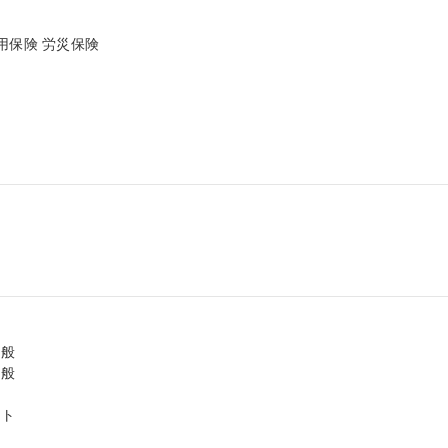
保険 労災保険

般

般

ト
