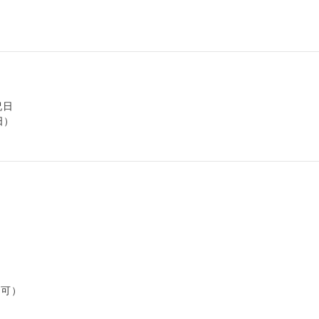
日

）

可）
