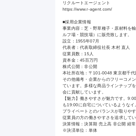
リクルートエージェント

https://www.r-agent.com/

■採用企業情報

事業内容：芝・野草種子・原材料を
ルフ場・競技場）に販売致します。

設立：1955年07月

代表者：代表取締役社長 木村 直人

従業員数：15人

資本金：45百万円

株式公開：非公開

本社所在地：〒101-0048 東京都千
その他備考・企業からのフリーコメ
ています。多様な商品ラインナップ
会に貢献しています。

【魅力】働きやすさが魅力です。9:0
も19:00に自宅についているような
プライベートとのバランスが取りやす
従業員の方の働きやすさを追求してい
決算情報：決算期 売上高 非公開 経常
※決済単位：単体