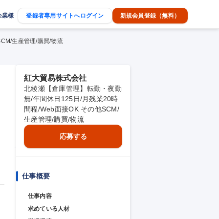
企業様
登録者専用サイトへログイン
新規会員登録（無料）
CM/生産管理/購買/物流
紅大貿易株式会社
北綾瀬【倉庫管理】転勤・夜勤
の
無/年間休日125日/月残業20時
間程/Web面接OK その他SCM/
生産管理/購買/物流
応募する
仕事概要
仕事内容
求めている人材