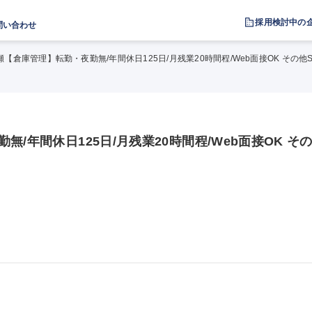
採用検討中の
問い合わせ
瀬【倉庫管理】転勤・夜勤無/年間休日125日/月残業20時間程/Web面接OK その他S
/年間休日125日/月残業20時間程/Web面接OK そ