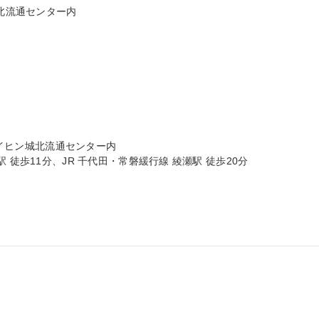
北流通センター内

ケイヒン城北流通センター内

徒歩11分、JR 千代田・常磐緩行線 綾瀬駅 徒歩20分
