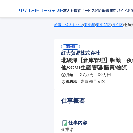
求人を探す
サービス紹介
転職成功ガイド
お
転職・求人トップ
/
東京都
/
東京23区
/
足立区
/
北綾
正社員
紅大貿易株式会社
北綾瀬【倉庫管理】転勤・夜勤無
他SCM/生産管理/購買/物流
27万円～30万円
月給
東京都足立区
勤務地
仕事概要
仕事内容
企業名
