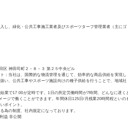
輸入し、緑化・公共工事施工業者及びスポーツターフ管理業者（主にゴ
代田区 神田司町２－８－３ 第２５中央ビル

ント：当社は、国際的な物流管理を通じて、効率的な商品供給を実現し
を扱い、公共工事やスポーツ施設向けの種子供給を行うことで、地域社
0始業で17:00が定時です。1日の所定労働時間が7時間、どんなに遅く
イメージで働くことができます。年間休日125日/月残業20時間程といの
いポイント。

る為の制度、社内規定になっております。

利益 非公開
