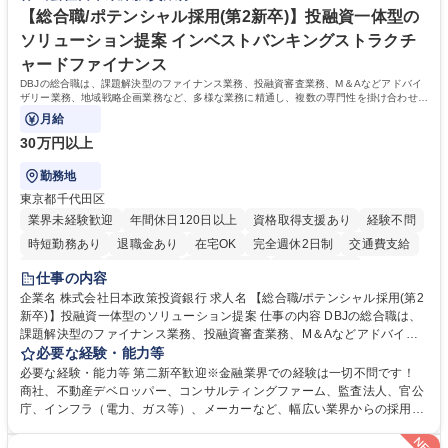
ーなどの資格取得に向けた費用負担や報奨金制度が非常に手厚く、成長で
【総合職/ポテンシャル採用(第2新卒)】投融資一体型の
きる環境です。 学歴・資格 学歴：大学院 大学 高専 短大 語学力： 資格：
ソリューション提案 インベストバンキングストラクチ
日商簿記検定2級
ャードファイナンス
DBJの総合職は、課題解決型のファイナンス業務、投融資審査業務、M＆Aなどアドバイ
ザリー業務、地域戦略企画業務など、多様な業務に精通し、複数の専門性を掛け合わせて
広く社会に貢献していく職種です。
月給
30万円以上
勤務地
東京都千代田区
業界未経験歓迎
年間休日120日以上
資格取得支援あり
経験不問
時短勤務あり
退職金あり
在宅OK
完全週休2日制
交通費支給
駅近5分以内
土日祝休み
第二新卒歓迎
寮・社宅あり
仕事の内容
食事補助あり
託児所あり
企業名 株式会社日本政策投資銀行 求人名 【総合職/ポテンシャル採用(第2
新卒)】投融資一体型のソリューション提案 仕事の内容 DBJの総合職は、
課題解決型のファイナンス業務、投融資審査業務、M＆Aなどアドバイザ
リー業務、地域戦略企画業務など、多様な業務に精通し、複数の専門性を
必要な経験・能力等
掛け合わせて広く社会に貢献していく職種です。 入社後は、横断的なロー
必要な経験・能力等 第二新卒歓迎※金融業界での経験は一切不問です！
テーションを経て適性や専門性に応じたキャリアを形成していただきま
商社、不動産デベロッパー、コンサルティングファーム、監査法人、官公
す。総合職として入社いただき、下記いずれかの部門でご活躍いただきま
庁、インフラ（電力、ガス等）、メーカーなど、幅広い業界からの採用実
す。※未経験の方に関しては、入行後3ヶ月間の金融の実務を学んでいた
績があります。 ＜求める人物像＞DBJでは、強い社会的使命感をもち、今
だく研修を準備しております。 ・法人RM業務・金融機能業務・コーポレ
後の日本のあり方を俯瞰する総合性と、金融分野のフロンティアを切り拓