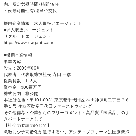
内、所定労働時間7時間45分

・夜勤可能性有/週単位交代

採用企業情報・求人取扱いエージェント

■求人取扱いエージェント

リクルートエージェント

https://www.r-agent.com/

■採用企業情報

事業内容：

設立：2009年06月

代表者：代表取締役社長 寺田 一彦

従業員数：113人

資本金：300百万円

株式公開：非公開

本社所在地：〒101-0051 東京都千代田区 神田神保町二丁目３６
番１号 住友不動産千代田ファーストウイング

その他備考・企業からのフリーコメント：高品質「医薬品」のよ
きパートナーとして

【社会の要請の応じて】

急激に少子高齢化が進行する中、アクティブファーマは医療費抑