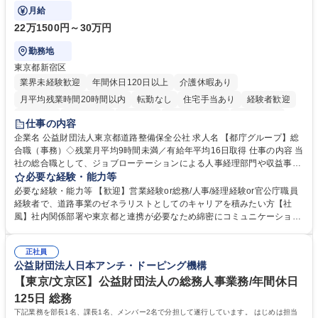
ております！ ※下記業務詳細
月給
22万1500円～30万円
勤務地
東京都新宿区
業界未経験歓迎
年間休日120日以上
介護休暇あり
月平均残業時間20時間以内
転勤なし
住宅手当あり
経験者歓迎
研修あり
退職金あり
賞与あり
完全週休2日制
交通費支給
仕事の内容
駅近5分以内
資格取得手当あり
食事補助あり
企業名 公益財団法人東京都道路整備保全公社 求人名 【都庁グループ】総
合職（事務）◇残業月平均9時間未満／有給年平均16日取得 仕事の内容 当
社の総合職として、ジョブローテーションによる人事経理部門や収益事業
等のフロント部門の部署等幅広い部署での業務をお任せいたします。研修
必要な経験・能力等
制度やキャリア支援が充実しております！ ※下記業務詳細 【業務詳細】■
必要な経験・能力等 【歓迎】営業経験or総務/人事/経理経験or官公庁職員
管理部門：広報、人事、経理など当公社の運営に係る管理業務 ■収益部
経験者で、道路事業のゼネラリストとしてのキャリアを積みたい方【社
門：駐車場の新規開拓、管理運営、新宿駅西口広場の「イベントコーナ
風】社内関係部署や東京都と連携が必要なため綿密にコミュニケーション
ー」などの管理運営 ■道路部門：整備の急がれる骨格幹線道路や木造住宅
を図っています。 【業務の魅力】■幅広く携われる：総合職（事務）で
密集地域の特定整備路線の用地取得、道路に関する普及啓発事業、都内の
は、駐車場の管理運営や道路用地の取得、公益財団法人の中枢を担う管理
道路施設や道路工事現場の見学ツアー事業 ※入社後は上記いずれかの部門
正社員
部門など多岐に渡る業務を経験できます。 ■様々なプロジェクト：駐車場
公益財団法人日本アンチ・ドーピング機構
へ配属。※業務内容変更の範囲：会社の定める業務 募集職種 【都庁グル
事業の他、新宿駅西口広場内に設置された照明を兼ねた広告「ブライトサ
ープ】総合職（事務）◇残業月平均9時間未満／有給年平均16日取得
イン」の管理運営を行うなど、事業収益を生み出す活動を積極的に行って
【東京/文京区】公益財団法人の総務人事業務/年間休日
います。 学歴・資格 学歴：大学院 大学 高専 短大 専修学校 高校 語学力：
125日 総務
資格：
下記業務を部長1名、課長1名、メンバー2名で分担して遂行しています。 はじめは担当