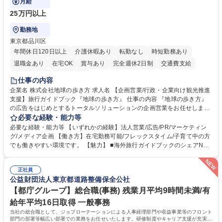
月給
25万円以上
勤務地
東京都品川区
年間休日120日以上
介護休暇あり
転勤なし
時短勤務あり
退職金あり
在宅OK
賞与あり
完全週休2日制
交通費支給
駅近5分以内
土日祝休み
仕事の内容
企業名 株式会社地球の歩き方 求人名 【企画営業/行政・企業向け観光推進
支援】旅行ガイドブック『地球の歩き方』 仕事の内容 『地球の歩き方』
の広告をはじめとするトータルソリューションの企画営業をお任せしま
す。クライアントは、観光（海外旅行、国内旅行、インバウンド）で地域
必要な経験・能力等
や事業を推進したい国内外の行政や企業です。 【業務詳細】■『地球の歩
必要な経験・能力等 【いずれかの経験】法人営業/広告/PR/マーケティン
き方』は海外旅行ガイドブックのNo.1ブランドであり、国内旅行において
グ/メディア企画 【働き方】在宅勤務可能/フレックスタイム/子育て中の方
も牽引しております。観光推進支援においても、業界を牽引する意欲的な
でも働きやすい環境です。 【魅力】 ■海外旅行ガイドブックのシェアNo.1
取り組みが期待されています■インバウンドは、日本の地域の未来を担う
メディアとして、個人旅行文化の拡大と定着を担ってきたブランドに携わ
国策事業です。「GOOD LUCK TRIP」は、海外旅行ガイドブックと同様
ることが可能です。 ■国内旅行ガイドブックは立ち上げ間もない新規事業
に、インバウンドのトップブランドに成長しております■旅が業務であ
正社員
であり、「地球の歩き方」としてどう取り組むか、共に形を作るコアメン
公益財団法人東京都道路整備保全公社
り、日常です。旅好きにはこれ以上ない環境です 募集職種 【企画営業/行
バーとして活躍いただきます。 学歴・資格 学歴：大学院 大学 語学力： 資
政・企業向け観光推進支援】旅行ガイドブック『地球の歩き方』
格：
【都庁グループ】総合職(事務) 残業月平均9時間未満/有
給年平均16日取得 一般事務
当社の総合職として、ジョブローテーションによる人事経理部門や収益事業等のフロント
部門の部署等幅広い部署での業務をお任せいたします。研修制度やキャリア支援が充実し