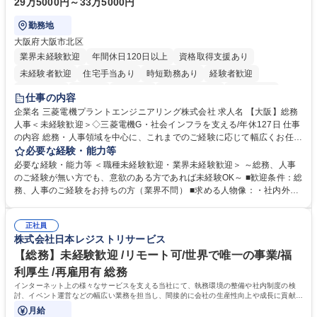
29万5000円～33万5000円
勤務地
大阪府大阪市北区
業界未経験歓迎
年間休日120日以上
資格取得支援あり
未経験者歓迎
住宅手当あり
時短勤務あり
経験者歓迎
退職金あり
在宅OK
賞与あり
完全週休2日制
交通費支給
仕事の内容
駅近5分以内
土日祝休み
服装自由
寮・社宅あり
食事補助あり
企業名 三菱電機プラントエンジニアリング株式会社 求人名 【大阪】総務
人事＜未経験歓迎＞◇三菱電機G・社会インフラを支える/年休127日 仕事
の内容 総務・人事領域を中心に、これまでのご経験に応じて幅広くお任せ
します。 ＜具体的には＞ ・総務/人事労務（給与・社保・勤怠管理など）
必要な経験・能力等
・採用・教育研修 ・福利厚生運用 など ※基本的には事務所勤務ですが、
必要な経験・能力等 ＜職種未経験歓迎・業界未経験歓迎＞ ～総務、人事
採用や教育等の業務内容により、関西圏以外への日帰り・宿泊を伴う国内
のご経験が無い方でも、意欲のある方であれば未経験OK～ ■歓迎条件：総
出張もございます。 ※担当業務を持ちつつ、お互いに助け合いながら、総
務、人事のご経験をお持ちの方（業界不問） ■求める人物像：・社内外の
務部という組織として協力しながら進める体制です。 募集職種 【大阪】
関係各部門との調整を率先して行い、業務を円滑に遂行できる協調性やコ
総務人事＜未経験歓迎＞◇三菱電機G・社会インフラを支える/年休127日
ミュニケーション能力を持っている方 ・人事総務領域に興味がありゼネラ
正社員
リスト志向をお持ちの方 学歴・資格 学歴：大学院 大学 語学力： 資格：
株式会社日本レジストリサービス
【総務】未経験歓迎 /リモート可/世界で唯一の事業/福
利厚生 /再雇用有 総務
インターネット上の様々なサービスを支える当社にて、執務環境の整備や社内制度の検
討、イベント運営などの幅広い業務を担当し、間接的に会社の生産性向上や成長に貢献し
ている部署です。
月給