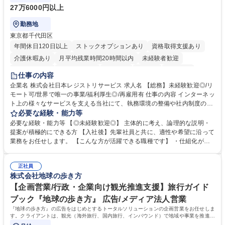
27万6000円以上
勤務地
東京都千代田区
年間休日120日以上
ストックオプションあり
資格取得支援あり
介護休暇あり
月平均残業時間20時間以内
未経験者歓迎
住宅手当あり
時短勤務あり
研修あり
在宅OK
賞与あり
仕事の内容
完全週休2日制
交通費支給
駅近5分以内
土日祝休み
服装自由
企業名 株式会社日本レジストリサービス 求人名 【総務】未経験歓迎◎/リ
モート可/世界で唯一の事業/福利厚生◎/再雇用有 仕事の内容 インターネッ
ト上の様々なサービスを支える当社にて、執務環境の整備や社内制度の検
討、イベント運営などの幅広い業務を担当し、間接的に会社の生産性向上
必要な経験・能力等
や成長に貢献している部署です。 会社の全メンバーが安心して長く成果を
必要な経験・能力等 【◎未経験歓迎◎】 主体的に考え、論理的な説明・
発揮できる環境を整えるために、毎日のメンテナンスや維持管理に加え、
提案が積極的にできる方 【入社後】先輩社員と共に、適性や希望に沿って
新たな施策検討を積極的に行っていただき、会社全体を巻き込み課題解決
業務をお任せします。 【こんな方が活躍できる職種です】 ・仕組化が好
を推進。 ・オフィス運営：執務環境の整備・物品管理・社内規定整備/改
き/得意・協働の姿勢を持っている・優先順位付け、マルチタスクが得意・
善・イベント企画/運営・非常時の対応 など、本人の希望や適性によって
様々な立場で物事を考えられる・定型業務だけでなく突発的な出来事にも
幅広い業務の体得が可能で、多様なキャリアパスを描くことも可能です。
正社員
対処できる・新しいことに興味関心がある 【魅力】■自己啓発支援：資格
株式会社地球の歩き方
募集職種 【総務】未経験歓迎◎/リモート可/世界で唯一の事業/福利厚生◎/
取得や通信教育など費用の80%（年間25万円まで）を補助 ■住宅手当：家
再雇用有
賃の50%（月額7万円まで）を補助 学歴・資格 学歴：大学院 大学 語学
【企画営業/行政・企業向け観光推進支援】旅行ガイド
力： 資格：
ブック『地球の歩き方』 広告/メディア法人営業
『地球の歩き方』の広告をはじめとするトータルソリューションの企画営業をお任せしま
す。クライアントは、観光（海外旅行、国内旅行、インバウンド）で地域や事業を推進し
たい国内外の行政や企業です。