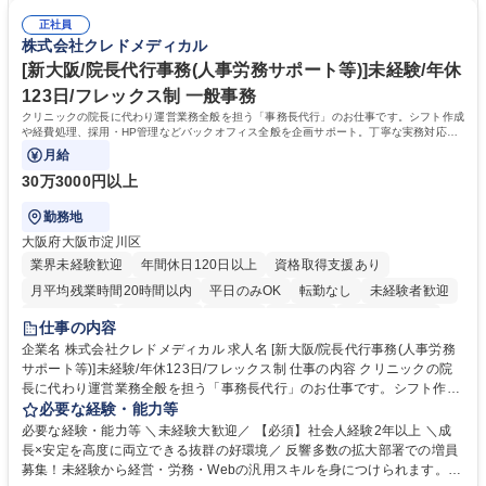
発注処理■技術部門や現場担当者との連絡調整業務 ※必要な知識は業務の
図面の作成経験 ■配管図面の作成経験 ※SUM・VLOOKUP・SUMIFなど
中で少しずつ身につけられますので、専門知識を持たない方でも安心して
正社員
を使用しますが既存フォーマットへの入力・修正が中心です。一から関数
株式会社クレドメディカル
ご応募いただけます。 募集職種 四ツ谷【一般事務】国内トップクラスの
を組むことはありませんのでご安心ください。 学歴・資格 学歴：大学院
冷凍機メーカー/年休125日/月残業10h
大学 高専 短大 専修学校 高校 語学力： 資格：第一種運転免許普通自動車
[新大阪/院長代行事務(人事労務サポート等)]未経験/年休
123日/フレックス制 一般事務
クリニックの院長に代わり運営業務全般を担う「事務長代行」のお仕事です。シフト作成
や経費処理、採用・HP管理などバックオフィス全般を企画サポート。丁寧な実務対応で
現場を支え、専門スキルを構築できます。
月給
30万3000円以上
勤務地
大阪府大阪市淀川区
業界未経験歓迎
年間休日120日以上
資格取得支援あり
月平均残業時間20時間以内
平日のみOK
転勤なし
未経験者歓迎
住宅手当あり
退職金あり
在宅OK
賞与あり
完全週休2日制
仕事の内容
交通費支給
駅近5分以内
土日祝休み
昼食補助あり
企業名 株式会社クレドメディカル 求人名 [新大阪/院長代行事務(人事労務
サポート等)]未経験/年休123日/フレックス制 仕事の内容 クリニックの院
長に代わり運営業務全般を担う「事務長代行」のお仕事です。シフト作成
や経費処理、採用・HP管理などバックオフィス全般を企画サポート。丁
必要な経験・能力等
寧な実務対応で現場を支え、専門スキルを構築できます。 当社の開業医支
必要な経験・能力等 ＼未経験大歓迎／ 【必須】社会人経験2年以上 ＼成
援のコンサルタントと連携し、開業後クリニックのバックオフィス全般を
長×安定を高度に両立できる抜群の好環境／ 反響多数の拡大部署での増員
担当します。 ＼具体的には／ ■スタッフのシフト作成、日々の経費処理 ■
募集！未経験から経営・労務・Webの汎用スキルを身につけられます。初