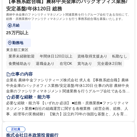
「未来の日常」の創造に向けて持続可能な社会の実現に貢献してまいりま
【事務系総合職】農林中央金庫のバックオフィス業務/
す。 学歴・資格 学歴：大学院 大学 語学力： 資格：
安定基盤/年休120日 総務
農林中央金庫のファシリティマネジメント関連業務を行うグループ会社である当社にて、
総務・庶務業務やファシリティマネジメントを行う事務系総合職を募集いたします。
月給
25万円以上
勤務地
東京都江東区
業界未経験歓迎
年間休日120日以上
資格取得支援あり
転勤なし
食費補助あり
退職金あり
在宅OK
賞与あり
完全週休2日制
インセンティブあり
交通費支給
土日祝休み
仕事の内容
企業名 農林中金ファシリティーズ株式会社 求人名 【事務系総合職】農林
中央金庫のバックオフィス業務/安定基盤/年休120日 仕事の内容 農林中央
金庫のファシリティマネジメント関連業務を行うグループ会社である当社
にて、総務・庶務業務やファシリティマネジメントを行う事務系総合職を
必要な経験・能力等
募集いたします。 ■総務・庶務業務：外部委託先（外注先）や契約書の管
必要な経験・能力等 【いずれか必須】 ■総務・庶務業務■ファシリティマ
理、総務部門での管理業務、会計管理や決算業務、印刷物等の制作管理等
ネジメント業務■自社の組織運営に関する各種業務（経営企画、総務、人
※親会社である農林中央金庫から受託した総務庶務業務 ■ファシリティマ
事、経理等の実務経験） 【魅力】設立約70年の強固な基盤と、人を育て
ネジメント業務 農林中央金庫の店舗移転、レイアウト変更等のオフィス環
る「ホワイト」な就業環境 特徴: 1956年設立の農林中央金庫100%出資会
境構築、ビル管理・設備管理、警備、車両運行管理等 ■自社の組織運営に
社。充実した福利厚生と、ワークライフバランスの整った環境がありま
関する各種業務（経営企画、総務、人事、経理等） 募集職種 【事務系総
正社員
す。 また、業務がしっかりと基準化されており、中途入社でも質問しやす
株式会社日本政策投資銀行
合職】農林中央金庫のバックオフィス業務/安定基盤/年休120日
く馴染みやすい和やかな社風です。さらに、簿記やファシリティマネジャ