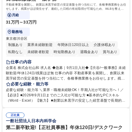
不動産事業を展開し、創業以来黒字経営の安定基盤を持つ当社にて、各種事務業務をお任
せします。残業がほぼ発生せず、連続した日程の有給取得が可能なため、WLBを整えた
い方にお勧めの環境です！
月給
31万円～33万円
勤務地
東京都渋谷区
制服あり
業界未経験歓迎
年間休日120日以上
介護休暇あり
転勤なし
未経験者歓迎
時短勤務あり
退職金あり
賞与あり
育休あり
完全週休2日制
交通費支給
土日祝休み
仕事の内容
企業名 株式会社山和 求人名 ◆急募｜9月1日入社◆【渋谷/一般事務】未経
験歓迎/年休124日/残業ほぼ無 仕事の内容 不動産事業を展開し、創業以来
黒字経営の安定基盤を持つ当社にて、各種事務業務をお任せします。残業
がほぼ発生せず、連続した日程の有給取得が可能なため、WLBを整えたい
必要な経験・能力等
方にお勧めの環境です！ 入社後はOJTを通じて丁寧に研修を行いますの
必要な経験・能力等 ＼業界・職種未経験OK！早期入社が可能な方へ！／
で、事務未経験の方でも安心して臨むことができます。 【業務詳細】■電
【必須】■2026年9月1日までのご入社が可能な方 ■基本的なPCスキル
話・来客対応 ■物件の鍵や社内の備品管理 ■データ入力や書類作成 ■契約
（Word・Excel） 【魅力】 ■創業以来黒字の安定した経営基盤で長期的に
書などのファイリング ■郵送物の仕訳・発送 など 募集職種 ◆急募｜9月1
安心して働ける環境 ■残業ほぼなしで働きやすさ抜群、プライベートとの
日入社◆【渋谷/一般事務】未経験歓迎/年休124日/残業ほぼ無
両立が可能 ■有給取得を積極的に推奨、年間10日程度の取得実績 ■1ヶ月
正社員
のOJTで業務を習得可能、未経験でもしっかりサポート 学歴・資格 学
一般社団法人日本内科学会
歴：大学院 大学 高専 短大 語学力： 資格：
第二新卒歓迎!【正社員事務】年休120日/デスクワーク