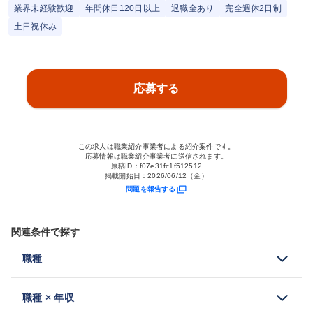
業界未経験歓迎
年間休日120日以上
退職金あり
完全週休2日制
土日祝休み
応募する
この求人は職業紹介事業者による紹介案件です。
応募情報は職業紹介事業者に送信されます。
原稿ID：
f07e31fc1f512512
掲載開始日：
2026/06/12（金）
問題を報告する
関連条件で探す
職種
職種 × 年収