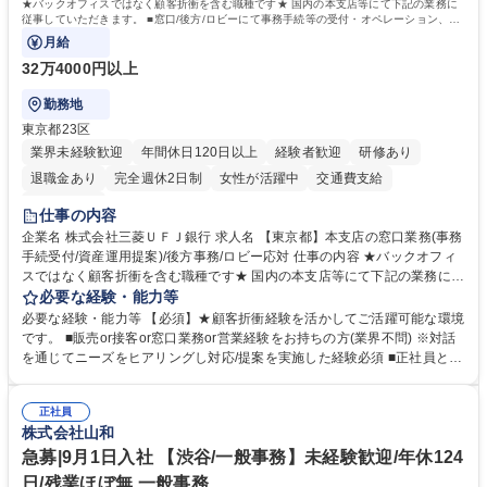
★バックオフィスではなく顧客折衝を含む職種です★ 国内の本支店等にて下記の業務に
従事していただきます。 ■窓口/後方/ロビーにて事務手続等の受付・オペレーション、お
客様対応
月給
32万4000円以上
勤務地
東京都23区
業界未経験歓迎
年間休日120日以上
経験者歓迎
研修あり
退職金あり
完全週休2日制
女性が活躍中
交通費支給
土日祝休み
仕事の内容
企業名 株式会社三菱ＵＦＪ銀行 求人名 【東京都】本支店の窓口業務(事務
手続受付/資産運用提案)/後方事務/ロビー応対 仕事の内容 ★バックオフィ
スではなく顧客折衝を含む職種です★ 国内の本支店等にて下記の業務に従
事していただきます。 ■窓口/後方/ロビーにて事務手続等の受付・オペレ
必要な経験・能力等
ーション、お客様対応 ■窓口にて、ご来店された個人のお客様に対して金
必要な経験・能力等 【必須】★顧客折衝経験を活かしてご活躍可能な環境
融商品のご提案 ■効率的な事務運用の検討・構築等 ≪業務紹介：ご応募前
です。 ■販売or接客or窓口業務or営業経験をお持ちの方(業界不問) ※対話
に必ずご覧ください≫ ※記事 https://www.mysite.bk.mufg.jp/career/circle/
を通じてニーズをヒアリングし対応/提案を実施した経験必須 ■正社員とし
article17/ ※動画 https://youtu.be/H-S7HaJqqbg 募集職種 【東京都】本支
ての就業経験1年以上 【歓迎】■金融業界での就業経験■銀行での預金為替
店の窓口業務(事務手続受付/資産運用提案)/後方事務/ロビー応対
事務経験 ■金融商品の提案・販売経験 ≪魅力≫研修やOJT環境が整ってい
正社員
るので安心して入行いただけます。 幅広いキャリアの選択肢があり、公募
株式会社山和
や社内副業等を活用し、 一人ひとりが挑戦できるカルチャーが浸透してい
ます。 学歴・資格 学歴：大学院 大学 高専 短大 専修学校 高校 語学力：
急募|9月1日入社 【渋谷/一般事務】未経験歓迎/年休124
資格：
日/残業ほぼ無 一般事務