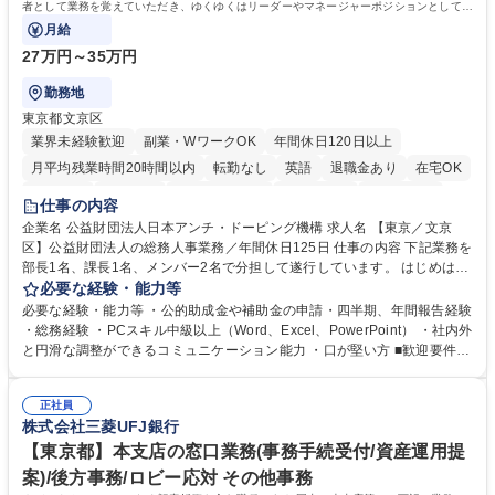
者として業務を覚えていただき、ゆくゆくはリーダーやマネージャーポジションとして活
躍いただくことを期待しています。
月給
27万円～35万円
勤務地
東京都文京区
業界未経験歓迎
副業・WワークOK
年間休日120日以上
月平均残業時間20時間以内
転勤なし
英語
退職金あり
在宅OK
賞与あり
育休あり
完全週休2日制
交通費支給
土日祝休み
仕事の内容
食事補助あり
企業名 公益財団法人日本アンチ・ドーピング機構 求人名 【東京／文京
区】公益財団法人の総務人事業務／年間休日125日 仕事の内容 下記業務を
部長1名、課長1名、メンバー2名で分担して遂行しています。 はじめは担
当者として業務を覚えていただき、ゆくゆくはリーダーやマネージャーポ
必要な経験・能力等
ジションとして活躍いただくことを期待しています。 【総務・人事グルー
必要な経験・能力等 ・公的助成金や補助金の申請・四半期、年間報告経験
プの業務内容】 ・人事制度関連 ・採用活動 ・教育研修の企画、実行 ・勤
・総務経験 ・PCスキル中級以上（Word、Excel、PowerPoint） ・社内外
怠管理 ・官公庁への各種提出 ・法定の会議運営（評議員会、理事会） ・
と円滑な調整ができるコミュニケーション能力 ・口が堅い方 ■歓迎要件
コンプライアンス ・内部規程やルールの管理、整備、文書管理 ・契約関
・採用業務経験 ・英語に抵抗がない方 ・営業経験 学歴・資格 学歴：大学
連 ・衛生管理 ・防災関連・公的助成金の管理・オフィス、ファシリティ
院 大学 高専 短大 専修学校 高校 語学力： 資格：
管理 ・福利厚生関連 ・職員からの問合せ、相談対応 ・その他日常の総務
正社員
株式会社三菱UFJ銀行
業務全般 募集職種 【東京／文京区】公益財団法人の総務人事業務／年間
休日125日
【東京都】本支店の窓口業務(事務手続受付/資産運用提
案)/後方事務/ロビー応対 その他事務