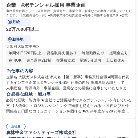
企業 #ポテンシャル採用 事業企画
事務系総合職として、人事総務、資源海外、事業企画、営業などの業務に従事していただ
きます。 【業務内容の一例】■所属事業部の勤労業務 ■海外に関係する各種業務 ■営業部
門の企画スタッフ、ルート営業
月給
22万7000円以上
勤務地
大阪府大阪市中央区
年間休日120日以上
資格取得支援あり
時短勤務あり
退職金あり
在宅OK
完全週休2日制
交通費支給
駅近5分以内
土日祝休み
服装自由
第二新卒歓迎
寮・社宅あり
食事補助あり
仕事の内容
企業名 大阪ガス株式会社 求人名 【第二新卒】事務系総合職 #関西を代表
するインフラ企業 #ポテンシャル採用 仕事の内容 事務系総合職として、
人事総務、資源海外、事業企画、営業などの業務に従事していただきま
す。 【業務内容の一例】■所属事業部の勤労業務 ■海外に関係する各種業
必要な経験・能力等
務 ■営業部門の企画スタッフ、ルート営業 【キャリアパス】入社後の配属
必要な経験・能力等 ★当社でご活躍期待できるポテンシャルを有している
ポジションで一定期間ご活躍頂いた後、本人の適性及び将来のキャリアを
方 【人物像】・ロジカルシンキングで物事を捉えられる ・社内及び社外
鑑みてジョブローテーションを行います。 【育成】OJTでの現場育成や研
関係者と円滑なコミュニケーションを図れる ■2024年度から2026年度ま
修カリキュラムを通じて、Daigasグループの業務で必要となる知識につい
での3ヵ年を対象とする「Daigasグループ中期経営計画2026」を策定しま
て学んでいただきます。 募集職種 【第二新卒】事務系総合職 #関西を代
した。https://www.osakagas.co.jp/company/press/pr2024/1777576_564
表するインフラ企業 #ポテンシャル採用
正社員
72.html ■エネルギーセキュリティの不安定化や気候変動による自然災害の
農林中金ファシリティーズ株式会社
甚大化など、これまで以上に社会課題解決の重要性が高まっています。