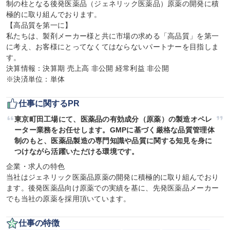
制の柱となる後発医薬品（ジェネリック医薬品）原薬の開発に積
極的に取り組んでおります。

【高品質を第一に】

私たちは、製剤メーカー様と共に市場の求める「高品質」を第一
に考え、お客様にとってなくてはならないパートナーを目指しま
す。

決算情報：決算期 売上高 非公開 経常利益 非公開

※決済単位：単体
仕事に関するPR
東京町田工場にて、医薬品の有効成分（原薬）の製造オペレ
ーター業務をお任せします。GMPに基づく厳格な品質管理体
制のもと、医薬品製造の専門知識や品質に関する知見を身に
つけながら活躍いただける環境です。
企業・求人の特色

当社はジェネリック医薬品原薬の開発に積極的に取り組んでおり
ます。後発医薬品向け原薬での実績を基に、先発医薬品メーカー
でも当社の原薬を採用頂いています。
仕事の特徴