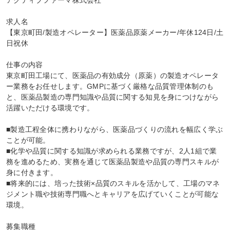
アクティブファーマ株式会社

求人名

【東京町田/製造オペレーター】医薬品原薬メーカー/年休124日/土
日祝休

仕事の内容

東京町田工場にて、医薬品の有効成分（原薬）の製造オペレータ
ー業務をお任せします。GMPに基づく厳格な品質管理体制のも
と、医薬品製造の専門知識や品質に関する知見を身につけながら
活躍いただける環境です。

■製造工程全体に携わりながら、医薬品づくりの流れを幅広く学ぶ
ことが可能。

■化学や品質に関する知識が求められる業務ですが、2人1組で業
務を進めるため、実務を通じて医薬品製造や品質の専門スキルが
身に付きます。

■将来的には、培った技術×品質のスキルを活かして、工場のマネ
ジメント職や技術専門職へとキャリアを広げていくことが可能な
環境。

募集職種
