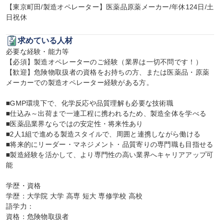
【東京町田/製造オペレーター】医薬品原薬メーカー/年休124日/土
日祝休
求めている人材
必要な経験・能力等

【必須】製造オペレーターのご経験（業界は一切不問です！）

【歓迎】危険物取扱者の資格をお持ちの方、または医薬品・原薬
メーカーでの製造オペレーター経験がある方。

■GMP環境下で、化学反応や品質理解も必要な技術職

■仕込み～出荷まで一連工程に携われるため、製造全体を学べる

■医薬品業界ならではの安定性・将来性あり

■2人1組で進める製造スタイルで、周囲と連携しながら働ける

■将来的にリーダー・マネジメント・品質寄りの専門職も目指せる

■製造経験を活かして、より専門性の高い業界へキャリアアップ可
能

学歴・資格

学歴：大学院 大学 高専 短大 専修学校 高校

語学力：

資格：危険物取扱者