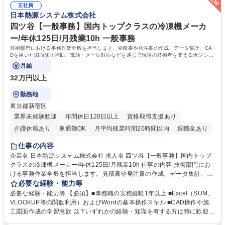
ート・ナレッジ業務 ※それぞれの業務内容に関しては、別途その他労働条
正社員
く高い志を併せもった人材を求めています。ポテンシャル採用（第2新
日本熱源システム株式会社
件備考欄に記載 募集職種 【総合職/ポテンシャル採用(第2新卒)】投融資一
卒）では、金融業界での経験や知識を問いません。新たな時代を見据え
体型のソリューション提案
て、複雑化する社会課題の解決に向けて先鞭をつける役割を担いたい、と
四ツ谷【一般事務】国内トップクラスの冷凍機メーカ
いう気概をお持ちの方を心待ちにしています。 学歴・資格 学歴：大学院
ー/年休125日/月残業10h 一般事務
大学 語学力： 資格：
技術部門における事務作業全般を担当します。見積書や発注書の作成、データ集計、CA
Dを用いた図面修正補助、電話・メール対応などを通じて現場の技術者を支えるポジショ
ンです。
月給
32万円以上
勤務地
東京都新宿区
業界未経験歓迎
年間休日120日以上
資格取得支援あり
介護休暇あり
車通勤OK
月平均残業時間20時間以内
退職金あり
賞与あり
交通費支給
駅近5分以内
土日祝休み
仕事の内容
企業名 日本熱源システム株式会社 求人名 四ツ谷【一般事務】国内トップ
クラスの冷凍機メーカー/年休125日/月残業10h 仕事の内容 技術部門にお
ける事務作業全般を担当します。見積書や発注書の作成、データ集計、C
ADを用いた図面修正補助、電話・メール対応などを通じて現場の技術者
必要な経験・能力等
を支えるポジションです。 【仕事内容】■資料の整理、作成、ファイリン
必要な経験・能力等 【必須】■事務職の実務経験1年以上 ■Excel（SUM、
グ、受発注等のデータ入力 ■工事見積書や発注書など案件に関する書面の
VLOOKUP等の関数利用）およびWordの基本操作スキル ■CAD操作や施
作成および管理■Excel関数を用いたデータ集計および管理■CAD操作によ
工図面作成の学習意欲 以下いずれかの経験・知識を有する方は特に歓迎し
る設備施工図の作成補助および図面修正■電話対応、メール対応、備品受
ます！ ■建設会社やサブコン会社での事務職経験 ■CADの使用経験 ■施工