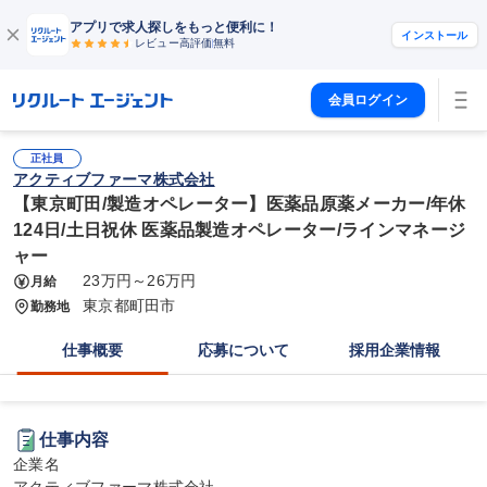
アプリで求人探しをもっと便利に！
インストール
レビュー高評価
無料
会員ログイン
正社員
アクティブファーマ株式会社
【東京町田/製造オペレーター】医薬品原薬メーカー/年休
124日/土日祝休 医薬品製造オペレーター/ラインマネージ
ャー
23万円～26万円
月給
東京都町田市
勤務地
仕事概要
応募について
採用企業情報
仕事内容
企業名
