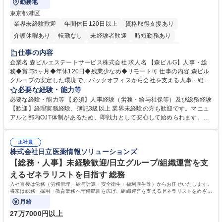
勤務地
東京都港区
業界未経験歓迎
年間休日120日以上
資格取得支援あり
介護休暇あり
転勤なし
未経験者歓迎
時短勤務あり
経験者歓迎
退職金あり
在宅OK
賞与あり
育休あり
仕事の内容
完全週休2日制
交通費支給
長期歓迎
駅近5分以内
土日祝休み
企業名 森ビルエステートサービス株式会社 求人名 【森ビルG】人事・総
務◆賞与5ヶ月◆年休120日◆残業少なめ◆リモート可 仕事の内容 森ビル
グループの安定した環境で、バックオフィスから会社を支える人事・総務
をお任せします。 労務と総務の業務をバランスよく担当し、ゆくゆくは制
必要な経験・能力等
度改定などのコア業務にも挑戦できる、やりがいある環境です。 ■勤怠管
必要な経験・能力等 【必須】人事経験（労務・給与社保等）及び総務経験
理、給与計算、社会保険手続き、年末調整等の労務管理全般 ■入退社手続
【歓迎】経理実務経験、簿記3級以上 業界未経験の方も歓迎です。マニュ
き、社内規定の改定や人事制度改定などのコア業務 ■社内イベントの企画
アルと部内OJT体制があるため、即戦力として安心して始められます。
運営やその他総務業務全般 ※労務と総務を1：1の割合でお任せ。 入社後
【魅力・やりがい】森ビルGの安定基盤で労務から総務まで幅広く携われ
は部内のOJTを中心に、あなたの経験に合わせて不足している部分はいつ
ます。定型業務に留まらず、社内規定や人事制度の改定など会社のコア業
でも質問・相談できる環境が整っているため、安心して成長できます。 募
正社員
務に挑戦できるため、自身の成長と組織への貢献度をダイレクトに実感で
株式会社日立医薬情報ソリューションズ
集職種 【森ビルG】人事・総務◆賞与5ヶ月◆年休120日◆残業少なめ◆
きます。 残業少なめ、週1日リモート可など、ワークライフバランスを保
リモート可
ち長期活躍できる環境です。 「これまでの幅広い経験を活かし、長期的な
【総務・人事】未経験歓迎/日立グループ/組織運営を支
キャリアを築きたい」という前向きな意欲と挑戦を全力で応援します。 学
えるゼネラリストを目指す 総務
歴・資格 学歴：大学院 大学 高専 短大 専修学校 高校 語学力： 資格：日商
入社直後は労務（労務管理・給与計算・安全衛生・福利厚生等）からお任せいたします。
簿記検定1級 日商簿記検定2級 日商簿記検定3級
将来は総務・採用・教育業務へ守備範囲を広げ、組織運営を支えるゼネラリストをめざせ
ます。
月給
27万7000円以上