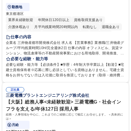
勤務地
東京都港区
業界未経験歓迎
年間休日120日以上
資格取得支援あり
介護休暇あり
月平均残業時間20時間以内
転勤なし
退職金あり
在宅OK
賞与あり
育休あり
完全週休2日制
交通費支給
仕事の内容
駅近5分以内
土日祝休み
寮・社宅あり
企業名 三井物産都市開発株式会社 求人名 【営業事務】業務職/三井物産グ
ループ/平均残業時間10H/完全週休2日 仕事の内容 オフィスビル、賃貸マ
ンション、物流倉庫等の不動産開発事業における用地取得、開発推進、賃
貸運営、売却、仲介・活用提案等を行う営業部門において事務業務を担当
必要な経験・能力等
いただきます。 【詳細】・契約書管理、契約書製本、捺印対応、ファイリ
必要な経験・能力等 【必須条件】■学歴：4年制大学卒業以上【歓迎】■宅
ング、登記簿取得、調書取得・支払業務（各種費用支払、支払管理、請
建士資格保有者※応募に際し必須としている資格はありません。宅建士資
求・支払データ登録、取引先マスター申請対応）・予算作成及び予実管
格をお持ちでない方は入社後に取得を推奨しております（取得・維持費用
理・各種稟議書、報告書作成業務・各種台帳管理、交際費・会議費支払報
の一部補助あり） 【求める人物像】 ・向学心豊かで、主体的に行動でき
告書作成及び月次管理・部内総務庶務全般 など※※配属先によっては上記
る方。 ・社内外の多様な関係者と協調して業務を進められるコミュニケー
の他に担当頂く業務が発生する場合があります。 募集職種 【営業事務】
正社員
ション力がある方。 ・チャレンジを厭わず、粘り強く業務に取り組める
三菱電機プラントエンジニアリング株式会社
業務職/三井物産グループ/平均残業時間10H/完全週休2日
方。多様な関係者と謙虚に信頼関係を構築でき、期限を意識したスケジュ
ール管理が出来る方。※将来的に他部署（営業部門、コーポレート部門）
【大阪】総務人事<未経験歓迎> 三菱電機G・社会イン
へのジョブローテーションの可能性があります。 学歴・資格 学歴：大学
フラを支える/年休127日 採用人事
院 大学 語学力： 資格：宅地建物取引士
総務・人事領域を中心に、これまでのご経験に応じて幅広くお任せします。 ＜具体的に
は＞
月給