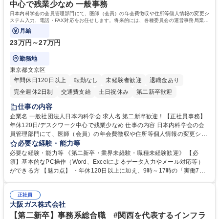
中心で残業少なめ 一般事務
日本内科学会の会員管理部門にて、医師（会員）の年会費徴収や住所等個人情報の変更シ
ステム入力、電話・FAX対応をお任せします。将来的には、各種委員会の運営事務局業務
などにも幅広く携わっていただきます。
月給
23万円～27万円
勤務地
東京都文京区
年間休日120日以上
転勤なし
未経験者歓迎
退職金あり
完全週休2日制
交通費支給
土日祝休み
第二新卒歓迎
仕事の内容
企業名 一般社団法人日本内科学会 求人名 第二新卒歓迎！【正社員事務】
年休120日/デスクワーク中心で残業少なめ 仕事の内容 日本内科学会の会
員管理部門にて、医師（会員）の年会費徴収や住所等個人情報の変更シス
テム入力、電話・FAX対応をお任せします。将来的には、各種委員会の運
必要な経験・能力等
営事務局業務などにも幅広く携わっていただきます。 【会員管理・データ
必要な経験・能力等 《第二新卒・業界未経験・職種未経験歓迎》 【必
入力業務】 ・医師（会員）の住所変更、個人情報のシステム登録・更新
須】基本的なPC操作（Word、Excelによるデータ入力やメール対応等）
・年会費の徴収管理や入金データの照合確認 【問い合わせ対応】 ・会員
ができる方 【魅力点】 ・年休120日以上に加え、9時～17時の「実働7時
（医師）からの電話、FAX、ネット申請に伴う相談受付 ・複雑な案件のへ
間勤務」で残業も少なくワークライフバランスは抜群です。 【将来的な業
のエスカレーション・連携対応 募集職種 第二新卒歓迎！【正社員事務】
務（各種委員会運営）】 ・学会内における各種委員会のスケジュール調
年休120日/デスクワーク中心で残業少なめ
正社員
整、資料作成、当日の運営サポート 学歴・資格 学歴：大学院 大学 語学
大阪ガス株式会社
力： 資格：
【第二新卒】事務系総合職 #関西を代表するインフラ