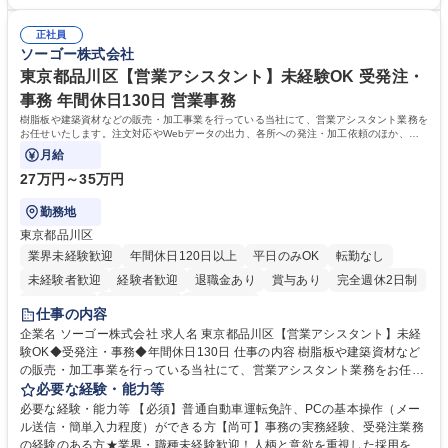
求人原稿の作成や労務サポート、Webサイトの更新管理等 社内でしっか
年度想定年収400万円以上スタートで確実なステップアップが可能！年間
り業務設計を行い手厚いOJTもあるため未経験から安心してスタート可能
休日123日（完全土日祝休）、残業月平均10時間、フレックス制と働きや
です。基本は社内勤務でクリニック訪問はほとんどありません。 募集職種
正社員
すさも抜群。転勤なしの新大阪本社勤務で、安定した事業基盤のもと腰を
ソーゴー株式会社
[新大阪/院長代行事務(人事労務サポート等)]未経験/年休123日/フレックス
据えて長期的キャリアを構築できます。 学歴・資格 学歴：大学院 大学 語
制
学力： 資格：
東京都品川区【営業アシスタント】未経験OK 受発注・
事務 年間休日130日 営業事務
樹脂板や建築資材などの販売・加工事業を行っている当社にて、営業アシスタント業務を
お任せいたします。注文対応やWebデータの出力、各所への発注・加工依頼のほか、電
話・メール対応等の事務業務を担当します。
月給
27万円～35万円
勤務地
東京都品川区
業界未経験歓迎
年間休日120日以上
平日のみOK
転勤なし
未経験者歓迎
経験者歓迎
退職金あり
賞与あり
完全週休2日制
交通費支給
駅近5分以内
土日祝休み
仕事の内容
企業名 ソーゴー株式会社 求人名 東京都品川区【営業アシスタント】未経
験OK◆受発注・事務◆年間休日130日 仕事の内容 樹脂板や建築資材など
の販売・加工事業を行っている当社にて、営業アシスタント業務をお任せ
いたします。注文対応やWebデータの出力、各所への発注・加工依頼のほ
必要な経験・能力等
か、電話・メール対応等の事務業務を担当します。 ■受注・発注業務：FA
必要な経験・能力等 【必須】普通自動車運転免許、PCの基本操作（メー
Xによる注文対応、Web発注データのプリントアウト、各仕入先・協力会
ル送信・簡単入力程度）ができる方【尚可】事務の実務経験、受発注業務
社への発注および加工依頼等 ■納品書・請求書の作成および発送手配 ■商
の経験のある方★業界・職種未経験歓迎！人柄と意欲を重視した採用を行