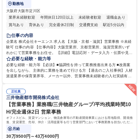
勤務地
大阪府大阪市淀川区
業界未経験歓迎
年間休日120日以上
未経験者歓迎
退職金あり
賞与あり
育休あり
完全週休2日制
交通費支給
駅近5分以内
土日祝休み
仕事の内容
企業名 株式会社キーエンス 求人名 【大阪・京都・滋賀】営業事務 ※未経
験可 仕事の内容 【仕事内容】大阪営業所、京都営業所、滋賀営業所いず
れかにて営業事務をお任せ。 【詳細】電話応対・データ入力・伝票や見積
の作成・カタログ送付・来客対応・営業所内で発生する事務業務や業務改
必要な経験・能力等
善をお任せ。 【教育制度】ご入社後、育成担当とペアになりながらOJTに
必要な経験・能力等 【必須】■協調性を持って業務推進出来る方 ■改善案
て業務を覚えていただくことが可能です。業務システムがきちんと構築さ
を出しながら、主体的に業務を進めて行ける方 【過去のご入社事例】人材
れているため、スムーズに仕事に慣れることができる環境です。また、
派遣業界や保育業界等、メーカー以外、営業事務未経験者の入社実績有
「チームで成果を出す文化」があり、良いやり方を積極的に共有しながら
【当社の事務職について】単なる事務ではなく主体性を発揮したサポート
常に改善を目指す風土のため、安心して業務に取り組んでいただけます。
により、キーエンスの付加価値向上に貢献します。ベースの定型業務に加
募集職種 【大阪・京都・滋賀】営業事務 ※未経験可
正社員
えて、お客様や社員の状況に合わせ、能動的なサポート、改善の動きも期
三井物産都市開発株式会社
待され。組織を支えるスペシャリストとして、チームに貢献し、結果的に
社員から頼られる存在になることができます。平均19:30の退勤以降の業
【営業事務】業務職/三井物産グループ/平均残業時間10
務の持ち帰りも禁止されており、メリハリのある働き方となります。 学
H/完全週休2日 営業事務
歴・資格 学歴：大学院 大学 高専 短大 語学力： 資格：
オフィスビル、賃貸マンション、物流倉庫等の不動産開発事業における用地取得、開発推
進、賃貸運営、売却、仲介・活用提案等を行う営業部門において事務業務を担当いただき
ます。
月給
30万9500円～43万4000円