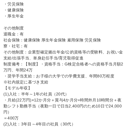
・労災保険

・健康保険

・厚生年金

その他制度

退職金：有

社会保険：健康保険 厚生年金保険 雇用保険 労災保険

寮・社宅：有

その他制度：企業型確定拠出年金/公的資格等の受験料、お祝い金
支給/出張手当、単身赴任手当/育児取得促進

制度備考：【制度】・資格手当：G検定合格者への資格手当月額2
万円、年間24万

・奨学手当支給：お子様の大学での学費支援、年間80万程度

※社内規定に基づき支給

【モデル年収】

(1)入社：半年～1年の社員（20代）

・月給(22万円)×12か月分＋賞与4か月分+時間外月10時間分＋夜
勤シフト勤務手当（夜勤一日で日当2,400円のため10日で24,000
円）

＝400万

(2)入社：3年目～4年目の社員（30代）
