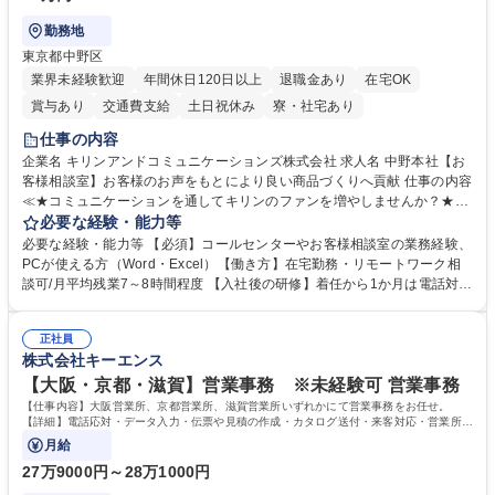
勤務地
東京都中野区
業界未経験歓迎
年間休日120日以上
退職金あり
在宅OK
賞与あり
交通費支給
土日祝休み
寮・社宅あり
仕事の内容
企業名 キリンアンドコミュニケーションズ株式会社 求人名 中野本社【お
客様相談室】お客様のお声をもとにより良い商品づくりへ貢献 仕事の内容
≪★コミュニケーションを通してキリンのファンを増やしませんか？★≫
お客様のお声をより良い商品づくりに活かしていく上で、窓口となるお客
必要な経験・能力等
様相談室でのお仕事です。 日々お客様からいただくキリングループへのご
必要な経験・能力等 【必須】コールセンターやお客様相談室の業務経験、
意見を、企業活動に活かしています。お客様からの声に迅速かつ誠意をも
PCが使える方（Word・Excel）【働き方】在宅勤務・リモートワーク相
って対応、情報提供するとともにグループ内活動に反映しています。 【具
談可/月平均残業7～8時間程度 【入社後の研修】着任から1か月は電話対応
体的には】電話応対、メール、お手紙対応、ご指摘品調査報告書作成、有
のOJTを中心に実施し、電話対応に慣れた段階でメール・手紙のOJTを実
人チャットボット対応など。 【1日の対応件数】■電話：月間一人当たり
施する予定です。独り立ち以降もしっかりフォローする体制を整えていま
平均100件前後■メール・手紙：同上40件前後 募集職種 中野本社【お客様
正社員
すのでご安心ください。 【当社について】キリングループの広報機能を担
株式会社キーエンス
相談室】お客様のお声をもとにより良い商品づくりへ貢献
う会社として、お客様との出会いを大切にし、磨き上げたホスピタリティ
を込めてコミュニケーションをとりながら広報関連業務を行っておりま
【大阪・京都・滋賀】営業事務 ※未経験可 営業事務
す。 学歴・資格 学歴：大学院 大学 高専 短大 専修学校 高校 語学力： 資
【仕事内容】大阪営業所、京都営業所、滋賀営業所いずれかにて営業事務をお任せ。
格：
【詳細】電話応対・データ入力・伝票や見積の作成・カタログ送付・来客対応・営業所内
で発生する事務業務や業務改善をお任せ。
月給
27万9000円～28万1000円