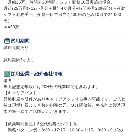
・月給25万、時間外20時間、シフト勤務10日実施の場合、

月給(25万円)×12か月分＋賞与4か月分+時間外月20時間分＋夜勤
シフト勤務手当（夜勤一日で日当2,400円のため10日で24,000
円）

＝460万
試用期間
試用期間あり

試用期間3ヶ月。
採用企業・紹介会社情報
備考

※上記想定年収には20H分の残業時間を含みます。

【キャリアパス】

昇格制度や研修がありキャリアアップする事が可能です。ご入社
後は現場社員より直接の指導の元、OJT研修後、将来的に製造現
場の第一線でご活躍いただきます。

【就業時間補足】3交代勤務のシフト制

・勤務パターン例：8:30～17:15、16:30～1:15、0:30～9:15の