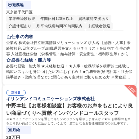
勤務地
東京都千代田区
業界未経験歓迎
年間休日120日以上
資格取得支援あり
介護休暇あり
月平均残業時間20時間以内
未経験者歓迎
住宅手当あり
時短勤務あり
退職金あり
在宅OK
賞与あり
仕事の内容
育休あり
完全週休2日制
交通費支給
土日祝休み
寮・社宅あり
企業名 株式会社日立医薬情報ソリューションズ 求人名 【総務・人事】未
経験歓迎/日立グループ/組織運営を支えるゼネラリストを目指す 仕事の内
容 入社直後は労務（労務管理・給与計算・安全衛生・福利厚生等）からお
任せいたします。将来は総務・採用・教育業務へ守備範囲を広げ、組織運
必要な経験・能力等
営を支えるゼネラリストをめざせます。 ・初期業務：労働時間管理、給与
必要な経験・能力等 ★未経験歓迎！ ★人事・総務領域を横断的に経験し
計算、社会保険対応、福利厚生管理、安全衛生、健康経営推進等をお任せ
幅広いスキルを身につけたい方におすすめ！ ■労務管理(給与計算・社会保
します。ご経験に応じて、休職者管理など、幅広く経験を積んでいただき
険手続き・勤怠管理など)に関心があり主体的に取り組める方 ※労務経験
ます。 ・将来的な広がり：総務・採用・教育・税務対応・経営企画等。
者は早期にご活躍いただけます。 ■チームで仕事を推進できる方■将来は
★メンバーがマンツーマンで丁寧に教えるため、ご経験が浅くても安心！
マネジメント職として活躍したい 【尚可】■人事、労務、採用、教育業務
幅広く経験を積みたい意欲がある方に最適な環境です。 募集職種 【総
正社員
のご経験 ■労務管理（給与計算・社会保険手続き・勤怠管理など）の経験
キリンアンドコミュニケーションズ株式会社
務・人事】未経験歓迎/日立グループ/組織運営を支えるゼネラリストを目
■衛生管理者の資格をお持ちの方 学歴・資格 学歴：大学院 大学 高専 短大
指す
専修学校 高校 語学力： 資格：
中野本社【お客様相談室】お客様のお声をもとにより良
い商品づくりへ貢献 インバウンドコールスタッフ
≪★コミュニケーションを通してキリンのファンを増やしませんか？★≫ お客様のお声
をより良い商品づくりに活かしていく上で、窓口となるお客様相談室でのお仕事です。
月給
30万円