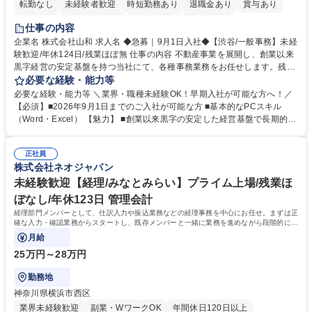
転勤なし
未経験者歓迎
時短勤務あり
退職金あり
賞与あり
育休あり
完全週休2日制
交通費支給
土日祝休み
仕事の内容
企業名 株式会社山和 求人名 ◆急募｜9月1日入社◆【渋谷/一般事務】未経
験歓迎/年休124日/残業ほぼ無 仕事の内容 不動産事業を展開し、創業以来
黒字経営の安定基盤を持つ当社にて、各種事務業務をお任せします。残業
がほぼ発生せず、連続した日程の有給取得が可能なため、WLBを整えたい
必要な経験・能力等
方にお勧めの環境です！ 入社後はOJTを通じて丁寧に研修を行いますの
必要な経験・能力等 ＼業界・職種未経験OK！早期入社が可能な方へ！／
で、事務未経験の方でも安心して臨むことができます。 【業務詳細】■電
【必須】■2026年9月1日までのご入社が可能な方 ■基本的なPCスキル
話・来客対応 ■物件の鍵や社内の備品管理 ■データ入力や書類作成 ■契約
（Word・Excel） 【魅力】 ■創業以来黒字の安定した経営基盤で長期的に
書などのファイリング ■郵送物の仕訳・発送 など 募集職種 ◆急募｜9月1
安心して働ける環境 ■残業ほぼなしで働きやすさ抜群、プライベートとの
日入社◆【渋谷/一般事務】未経験歓迎/年休124日/残業ほぼ無
両立が可能 ■有給取得を積極的に推奨、年間10日程度の取得実績 ■1ヶ月
正社員
のOJTで業務を習得可能、未経験でもしっかりサポート 学歴・資格 学
株式会社ネオジャパン
歴：大学院 大学 高専 短大 語学力： 資格：
未経験歓迎【経理/みなとみらい】プライム上場/残業ほ
ぼなし/年休123日 管理会計
経理部門メンバーとして、仕訳入力や振込業務などの経理事務を中心にお任せ。まずは正
確な入力・確認業務からスタートし、既存メンバーと一緒に業務を進めながら段階的に経
理知識を身につけていただきます。
月給
25万円～28万円
勤務地
神奈川県横浜市西区
業界未経験歓迎
副業・WワークOK
年間休日120日以上