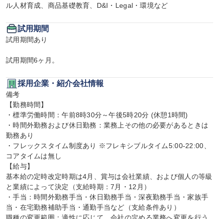
ル人材育成、商品基礎教育、D&I・Legal・環境など
試用期間
試用期間あり

試用期間6ヶ月。
採用企業・紹介会社情報
備考

【勤務時間】

・標準労働時間：午前8時30分～午後5時20分 (休憩1時間)

・時間外勤務および休日勤務：業務上その他の必要があるときは
勤務あり

・フレックスタイム制度あり ※フレキシブルタイム5:00-22:00、
コアタイムは無し

【給与】

基本給の定時改定時期は4月、賞与は会社業績、および個人の等級
と業績によって決定（支給時期：7月・12月）

・手当：時間外勤務手当・休日勤務手当・深夜勤務手当・家族手
当・在宅勤務補助手当・通勤手当など（支給条件あり）

職種の変更範囲：適性に応じて、会社の定める業務へ変更を行う