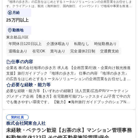
『地球の歩き方』の広告をはじめとするトータルソリューションの企画営業をお任せしま
簿記検定1級 日商簿記検定2級 日商簿記検定3級
す。クライアントは、観光（海外旅行、国内旅行、インバウンド）で地域や事業を推進し
たい国内外の行政や企業です。
月給
25万円以上
勤務地
東京都品川区
年間休日120日以上
介護休暇あり
転勤なし
時短勤務あり
退職金あり
在宅OK
賞与あり
完全週休2日制
交通費支給
駅近5分以内
土日祝休み
仕事の内容
企業名 株式会社地球の歩き方 求人名 【企画営業/行政・企業向け観光推進
支援】旅行ガイドブック『地球の歩き方』 仕事の内容 『地球の歩き方』
の広告をはじめとするトータルソリューションの企画営業をお任せしま
す。クライアントは、観光（海外旅行、国内旅行、インバウンド）で地域
必要な経験・能力等
や事業を推進したい国内外の行政や企業です。 【業務詳細】■『地球の歩
必要な経験・能力等 【いずれかの経験】法人営業/広告/PR/マーケティン
き方』は海外旅行ガイドブックのNo.1ブランドであり、国内旅行において
グ/メディア企画 【働き方】在宅勤務可能/フレックスタイム/子育て中の方
も牽引しております。観光推進支援においても、業界を牽引する意欲的な
でも働きやすい環境です。 【魅力】 ■海外旅行ガイドブックのシェアNo.1
取り組みが期待されています■インバウンドは、日本の地域の未来を担う
メディアとして、個人旅行文化の拡大と定着を担ってきたブランドに携わ
国策事業です。「GOOD LUCK TRIP」は、海外旅行ガイドブックと同様
ることが可能です。 ■国内旅行ガイドブックは立ち上げ間もない新規事業
に、インバウンドのトップブランドに成長しております■旅が業務であ
契約社員
であり、「地球の歩き方」としてどう取り組むか、共に形を作るコアメン
株式会社関東合人社
り、日常です。旅好きにはこれ以上ない環境です 募集職種 【企画営業/行
バーとして活躍いただきます。 学歴・資格 学歴：大学院 大学 語学力： 資
政・企業向け観光推進支援】旅行ガイドブック『地球の歩き方』
格：
未経験・ベテラン歓迎【お茶の水】マンション管理事務
転勤無/年休123日 その他不動産施設管理/保全