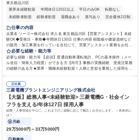
東京都品川区
業界未経験歓迎
年間休日120日以上
平日のみOK
転勤なし
未経験者歓迎
経験者歓迎
退職金あり
賞与あり
完全週休2日制
交通費支給
駅近5分以内
土日祝休み
仕事の内容
企業名 ソーゴー株式会社 求人名 東京都品川区【営業アシスタント】未経
験OK◆受発注・事務◆年間休日130日 仕事の内容 樹脂板や建築資材など
の販売・加工事業を行っている当社にて、営業アシスタント業務をお任せ
いたします。注文対応やWebデータの出力、各所への発注・加工依頼のほ
必要な経験・能力等
か、電話・メール対応等の事務業務を担当します。 ■受注・発注業務：FA
必要な経験・能力等 【必須】普通自動車運転免許、PCの基本操作（メー
Xによる注文対応、Web発注データのプリントアウト、各仕入先・協力会
ル送信・簡単入力程度）ができる方【尚可】事務の実務経験、受発注業務
社への発注および加工依頼等 ■納品書・請求書の作成および発送手配 ■商
の経験のある方★業界・職種未経験歓迎！人柄と意欲を重視した採用を行
品手配・在庫確認・納期調整 ■電話・メールでの問い合わせ対応および付
っています。 【要件】未経験歓迎！未経験からスタートして長く勤務する
随する事務全般 ※高度なPCスキルは不要です。【業務内容の変更範囲】
社員が多数在籍しています。 【求める人物像】納期優先の業界のため状況
当社の指定する業務 募集職種 東京都品川区【営業アシスタント】未経験O
正社員
変化に臨機応変かつ柔軟に対応できる方、約束を守り正確に作業を進めら
三菱電機プラントエンジニアリング株式会社
K◆受発注・事務◆年間休日130日
れる方を求めています。高度なPCスキルや関数知識は一切不要です。丁
寧な指導体制が整っているため、安心してお仕事をスタートしていただけ
【大阪】総務人事<未経験歓迎> 三菱電機G・社会イン
ます。 学歴・資格 学歴：大学院 大学 高専 短大 専修学校 高校 語学力：
フラを支える/年休127日 採用人事
資格：
総務・人事領域を中心に、これまでのご経験に応じて幅広くお任せします。 ＜具体的に
は＞
月給
29万5000円～33万5000円
勤務地