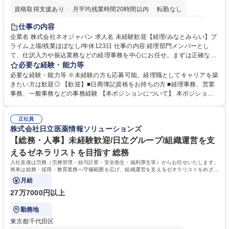
資格取得支援あり
月平均残業時間20時間以内
転勤なし
未経験者歓迎
時短勤務あり
退職金あり
在宅OK
賞与あり
仕事の内容
完全週休2日制
交通費支給
駅近5分以内
土日祝休み
服装自由
企業名 株式会社ネオジャパン 求人名 未経験歓迎【経理/みなとみらい】プ
ライム上場/残業ほぼなし/年休123日 仕事の内容 経理部門メンバーとし
寮・社宅あり
て、仕訳入力や振込業務などの経理事務を中心にお任せ。まずは正確な入
力・確認業務からスタートし、既存メンバーと一緒に業務を進めながら段
必要な経験・能力等
階的に経理知識を身につけていただきます。 【具体的には】 ■社内稟議に
必要な経験・能力等 ※未経験の方も応募可能。経理職としてキャリアを築
基づく仕訳入力 ■月末の振込業務 ■明細作成 ■伝票処理、記帳業務 ■既存
きたい方は歓迎◎ 【歓迎】■日商簿記資格をお持ちの方 ■経理事務、営業
メンバーの業務サポート 【将来的には】 ■月次決算補助 ■四半期・年次決
事務、一般事務などの事務経験 【本ポジションについて】 本ポジション
算補助 ■有価証券報告書など開示資料作成補助 ■海外子会社を含む連結決
の魅力は、プライム上場企業の経理部門で、未経験から経理キャリアをス
算補助 ※3～5年程度を目安に、徐々に決算業務へ業務範囲を広げていく
タートできる点です。まずは仕訳入力や振込業務など基礎的な業務から担
想定です。 募集職種 未経験歓迎【経理/みなとみらい】プライム上場/残業
正社員
当し、3～5年をかけて月次決算・四半期決算・開示資料作成補助などへス
株式会社日立医薬情報ソリューションズ
ほぼなし/年休123日
テップアップできます。また、残業は通常月ほぼなく、決算月でも10時間
未満のため、無理なく経理として専門性を身につけられる環境です。 学
【総務・人事】未経験歓迎/日立グループ/組織運営を支
歴・資格 学歴：大学院 大学 高専 短大 専修学校 高校 語学力： 資格：日商
えるゼネラリストを目指す 総務
簿記検定1級 日商簿記検定2級
入社直後は労務（労務管理・給与計算・安全衛生・福利厚生等）からお任せいたします。
将来は総務・採用・教育業務へ守備範囲を広げ、組織運営を支えるゼネラリストをめざせ
ます。
月給
27万7000円以上
勤務地
東京都千代田区