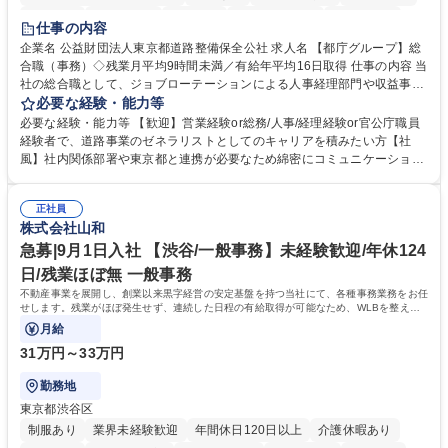
研修あり
退職金あり
賞与あり
完全週休2日制
交通費支給
仕事の内容
駅近5分以内
資格取得手当あり
食事補助あり
企業名 公益財団法人東京都道路整備保全公社 求人名 【都庁グループ】総
合職（事務）◇残業月平均9時間未満／有給年平均16日取得 仕事の内容 当
社の総合職として、ジョブローテーションによる人事経理部門や収益事業
等のフロント部門の部署等幅広い部署での業務をお任せいたします。研修
必要な経験・能力等
制度やキャリア支援が充実しております！ ※下記業務詳細 【業務詳細】■
必要な経験・能力等 【歓迎】営業経験or総務/人事/経理経験or官公庁職員
管理部門：広報、人事、経理など当公社の運営に係る管理業務 ■収益部
経験者で、道路事業のゼネラリストとしてのキャリアを積みたい方【社
門：駐車場の新規開拓、管理運営、新宿駅西口広場の「イベントコーナ
風】社内関係部署や東京都と連携が必要なため綿密にコミュニケーション
ー」などの管理運営 ■道路部門：整備の急がれる骨格幹線道路や木造住宅
を図っています。 【業務の魅力】■幅広く携われる：総合職（事務）で
密集地域の特定整備路線の用地取得、道路に関する普及啓発事業、都内の
は、駐車場の管理運営や道路用地の取得、公益財団法人の中枢を担う管理
道路施設や道路工事現場の見学ツアー事業 ※入社後は上記いずれかの部門
正社員
部門など多岐に渡る業務を経験できます。 ■様々なプロジェクト：駐車場
株式会社山和
へ配属。※業務内容変更の範囲：会社の定める業務 募集職種 【都庁グル
事業の他、新宿駅西口広場内に設置された照明を兼ねた広告「ブライトサ
ープ】総合職（事務）◇残業月平均9時間未満／有給年平均16日取得
イン」の管理運営を行うなど、事業収益を生み出す活動を積極的に行って
急募|9月1日入社 【渋谷/一般事務】未経験歓迎/年休124
います。 学歴・資格 学歴：大学院 大学 高専 短大 専修学校 高校 語学力：
日/残業ほぼ無 一般事務
資格：
不動産事業を展開し、創業以来黒字経営の安定基盤を持つ当社にて、各種事務業務をお任
せします。残業がほぼ発生せず、連続した日程の有給取得が可能なため、WLBを整えた
い方にお勧めの環境です！
月給
31万円～33万円
勤務地
東京都渋谷区
制服あり
業界未経験歓迎
年間休日120日以上
介護休暇あり