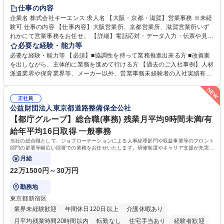
土日祝休み
仕事の内容
企業名 株式会社キーエンス 求人名 【大阪・京都・滋賀】営業事務 ※未経
験可 仕事の内容 【仕事内容】大阪営業所、京都営業所、滋賀営業所いず
れかにて営業事務をお任せ。 【詳細】電話応対・データ入力・伝票や見積
の作成・カタログ送付・来客対応・営業所内で発生する事務業務や業務改
必要な経験・能力等
善をお任せ。 【教育制度】ご入社後、育成担当とペアになりながらOJTに
必要な経験・能力等 【必須】■協調性を持って業務推進出来る方 ■改善案
て業務を覚えていただくことが可能です。業務システムがきちんと構築さ
を出しながら、主体的に業務を進めて行ける方 【過去のご入社事例】人材
れているため、スムーズに仕事に慣れることができる環境です。また、
派遣業界や保育業界等、メーカー以外、営業事務未経験者の入社実績有
「チームで成果を出す文化」があり、良いやり方を積極的に共有しながら
【当社の事務職について】単なる事務ではなく主体性を発揮したサポート
常に改善を目指す風土のため、安心して業務に取り組んでいただけます。
により、キーエンスの付加価値向上に貢献します。ベースの定型業務に加
募集職種 【大阪・京都・滋賀】営業事務 ※未経験可
正社員
えて、お客様や社員の状況に合わせ、能動的なサポート、改善の動きも期
公益財団法人東京都道路整備保全公社
待され。組織を支えるスペシャリストとして、チームに貢献し、結果的に
社員から頼られる存在になることができます。平均19:30の退勤以降の業
【都庁グループ】総合職(事務) 残業月平均9時間未満/有
務の持ち帰りも禁止されており、メリハリのある働き方となります。 学
給年平均16日取得 一般事務
歴・資格 学歴：大学院 大学 高専 短大 語学力： 資格：
当社の総合職として、ジョブローテーションによる人事経理部門や収益事業等のフロント
部門の部署等幅広い部署での業務をお任せいたします。研修制度やキャリア支援が充実し
ております！ ※下記業務詳細
月給
22万1500円～30万円
勤務地
東京都新宿区
業界未経験歓迎
年間休日120日以上
介護休暇あり
月平均残業時間20時間以内
転勤なし
住宅手当あり
経験者歓迎