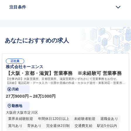
注目条件
あなたにおすすめの求人
正社員
株式会社キーエンス
【大阪・京都・滋賀】営業事務 ※未経験可 営業事務
【仕事内容】大阪営業所、京都営業所、滋賀営業所いずれかにて営業事務をお任せ。
【詳細】電話応対・データ入力・伝票や見積の作成・カタログ送付・来客対応・営業所内
で発生する事務業務や業務改善をお任せ。
月給
27万9000円～28万1000円
勤務地
大阪府大阪市淀川区
業界未経験歓迎
年間休日120日以上
未経験者歓迎
退職金あり
賞与あり
育休あり
完全週休2日制
交通費支給
駅近5分以内