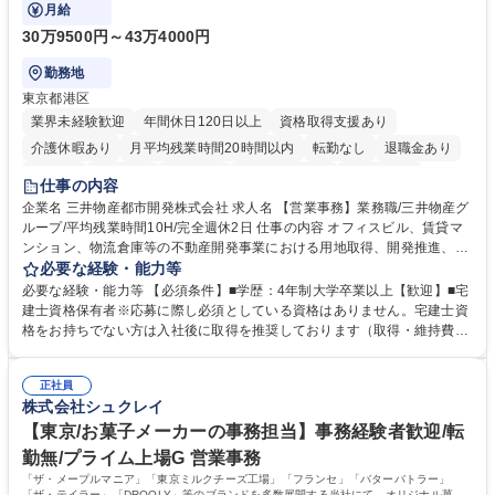
ます。
月給
30万9500円～43万4000円
勤務地
東京都港区
業界未経験歓迎
年間休日120日以上
資格取得支援あり
介護休暇あり
月平均残業時間20時間以内
転勤なし
退職金あり
在宅OK
賞与あり
育休あり
完全週休2日制
交通費支給
仕事の内容
駅近5分以内
土日祝休み
寮・社宅あり
企業名 三井物産都市開発株式会社 求人名 【営業事務】業務職/三井物産グ
ループ/平均残業時間10H/完全週休2日 仕事の内容 オフィスビル、賃貸マ
ンション、物流倉庫等の不動産開発事業における用地取得、開発推進、賃
貸運営、売却、仲介・活用提案等を行う営業部門において事務業務を担当
必要な経験・能力等
いただきます。 【詳細】・契約書管理、契約書製本、捺印対応、ファイリ
必要な経験・能力等 【必須条件】■学歴：4年制大学卒業以上【歓迎】■宅
ング、登記簿取得、調書取得・支払業務（各種費用支払、支払管理、請
建士資格保有者※応募に際し必須としている資格はありません。宅建士資
求・支払データ登録、取引先マスター申請対応）・予算作成及び予実管
格をお持ちでない方は入社後に取得を推奨しております（取得・維持費用
理・各種稟議書、報告書作成業務・各種台帳管理、交際費・会議費支払報
の一部補助あり） 【求める人物像】 ・向学心豊かで、主体的に行動でき
告書作成及び月次管理・部内総務庶務全般 など※※配属先によっては上記
る方。 ・社内外の多様な関係者と協調して業務を進められるコミュニケー
の他に担当頂く業務が発生する場合があります。 募集職種 【営業事務】
正社員
ション力がある方。 ・チャレンジを厭わず、粘り強く業務に取り組める
株式会社シュクレイ
業務職/三井物産グループ/平均残業時間10H/完全週休2日
方。多様な関係者と謙虚に信頼関係を構築でき、期限を意識したスケジュ
ール管理が出来る方。※将来的に他部署（営業部門、コーポレート部門）
【東京/お菓子メーカーの事務担当】事務経験者歓迎/転
へのジョブローテーションの可能性があります。 学歴・資格 学歴：大学
勤無/プライム上場G 営業事務
院 大学 語学力： 資格：宅地建物取引士
「ザ・メープルマニア」「東京ミルクチーズ工場」「フランセ」「バターバトラー」
「ザ・テイラー」「DROOLY」等のブランドを多数展開する当社にて、オリジナル菓子