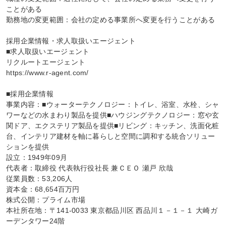
ことがある

勤務地の変更範囲：会社の定める事業所へ変更を行うことがある

採用企業情報・求人取扱いエージェント

■求人取扱いエージェント

リクルートエージェント

https://www.r-agent.com/

■採用企業情報

事業内容：■ウォーターテクノロジー：トイレ、浴室、水栓、シャ
ワーなどの水まわり製品を提供■ハウジングテクノロジー：窓や玄
関ドア、エクステリア製品を提供■リビング：キッチン、洗面化粧
台、インテリア建材を軸に暮らしと空間に調和する統合ソリュー
ションを提供

設立：1949年09月

代表者：取締役 代表執行役社長 兼ＣＥＯ 瀬戸 欣哉

従業員数：53,206人

資本金：68,654百万円

株式公開：プライム市場

本社所在地：〒141-0033 東京都品川区 西品川１－１－１ 大崎ガ
ーデンタワー24階
