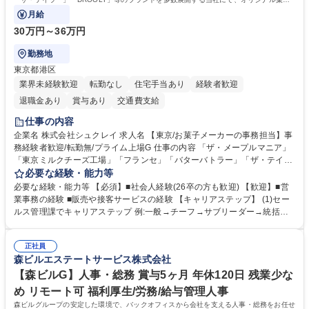
ブランド商品の事務業務をお任せいたします。
月給
30万円～36万円
勤務地
東京都港区
業界未経験歓迎
転勤なし
住宅手当あり
経験者歓迎
退職金あり
賞与あり
交通費支給
仕事の内容
企業名 株式会社シュクレイ 求人名 【東京/お菓子メーカーの事務担当】事
務経験者歓迎/転勤無/プライム上場G 仕事の内容 「ザ・メープルマニア」
「東京ミルクチーズ工場」「フランセ」「バターバトラー」「ザ・テイラ
ー」「DROOLY」等のブランドを多数展開する当社にて、オリジナル菓子
必要な経験・能力等
ブランド商品の事務業務をお任せいたします。 【具体的な業務内容】 ■店
必要な経験・能力等 【必須】■社会人経験(26卒の方も歓迎) 【歓迎】■営
舗からの発注受付/PC入力業務 ■受電対応(社内/社外) ■商品のマスター登
業事務の経験 ■販売や接客サービスの経験 【キャリアステップ】 (1)セー
録 ■日々の売上抽出・報告 ■提携企業への書類送付業務 ■契約書管理業務
ルス管理課でキャリアステップ 例:一般→チーフ→サブリーダー→統括リ
■ホームページへの問い合わせ対応 など 募集職種 【東京/お菓子メーカー
ーダー→マネージャー (2)他ポジションへのキャリアも可能 ※過去、未経
の事務担当】事務経験者歓迎/転勤無/プライム上場G
験で経営管理部内で経理へ異動した方もいらっしゃいます。年3回の面談
正社員
や個別面談を通してご自身のキャリアと向き合っていただき、会社として
森ビルエステートサービス株式会社
もバックアップしていきます。 学歴・資格 学歴：大学院 大学 高専 短大
専修学校 高校 語学力： 資格：
【森ビルG】人事・総務 賞与5ヶ月 年休120日 残業少な
め リモート可 福利厚生/労務/給与管理人事
森ビルグループの安定した環境で、バックオフィスから会社を支える人事・総務をお任せ