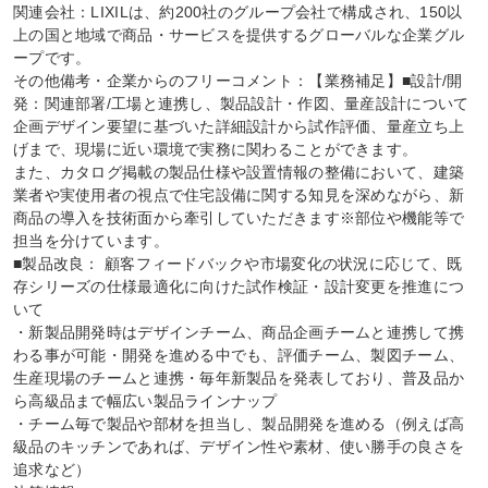
関連会社：LIXILは、約200社のグループ会社で構成され、150以
上の国と地域で商品・サービスを提供するグローバルな企業グル
ープです。

その他備考・企業からのフリーコメント：【業務補足】■設計/開
発：関連部署/工場と連携し、製品設計・作図、量産設計について

企画デザイン要望に基づいた詳細設計から試作評価、量産立ち上
げまで、現場に近い環境で実務に関わることができます。

また、カタログ掲載の製品仕様や設置情報の整備において、建築
業者や実使用者の視点で住宅設備に関する知見を深めながら、新
商品の導入を技術面から牽引していただきます※部位や機能等で
担当を分けています。

■製品改良： 顧客フィードバックや市場変化の状況に応じて、既
存シリーズの仕様最適化に向けた試作検証・設計変更を推進につ
いて

・新製品開発時はデザインチーム、商品企画チームと連携して携
わる事が可能・開発を進める中でも、評価チーム、製図チーム、
生産現場のチームと連携・毎年新製品を発表しており、普及品か
ら高級品まで幅広い製品ラインナップ

・チーム毎で製品や部材を担当し、製品開発を進める（例えば高
級品のキッチンであれば、デザイン性や素材、使い勝手の良さを
追求など）
