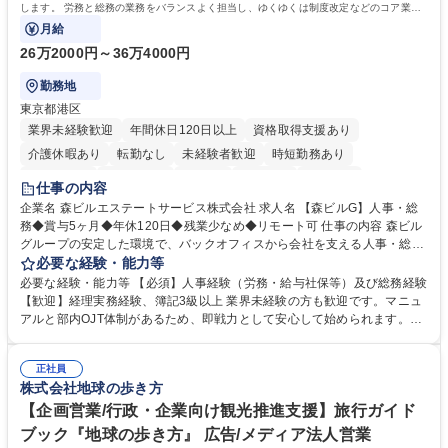
します。 労務と総務の業務をバランスよく担当し、ゆくゆくは制度改定などのコア業務
にも挑戦できる、やりがいある環境です。
月給
26万2000円～36万4000円
勤務地
東京都港区
業界未経験歓迎
年間休日120日以上
資格取得支援あり
介護休暇あり
転勤なし
未経験者歓迎
時短勤務あり
経験者歓迎
退職金あり
在宅OK
賞与あり
育休あり
仕事の内容
完全週休2日制
交通費支給
長期歓迎
駅近5分以内
土日祝休み
企業名 森ビルエステートサービス株式会社 求人名 【森ビルG】人事・総
務◆賞与5ヶ月◆年休120日◆残業少なめ◆リモート可 仕事の内容 森ビル
グループの安定した環境で、バックオフィスから会社を支える人事・総務
をお任せします。 労務と総務の業務をバランスよく担当し、ゆくゆくは制
必要な経験・能力等
度改定などのコア業務にも挑戦できる、やりがいある環境です。 ■勤怠管
必要な経験・能力等 【必須】人事経験（労務・給与社保等）及び総務経験
理、給与計算、社会保険手続き、年末調整等の労務管理全般 ■入退社手続
【歓迎】経理実務経験、簿記3級以上 業界未経験の方も歓迎です。マニュ
き、社内規定の改定や人事制度改定などのコア業務 ■社内イベントの企画
アルと部内OJT体制があるため、即戦力として安心して始められます。
運営やその他総務業務全般 ※労務と総務を1：1の割合でお任せ。 入社後
【魅力・やりがい】森ビルGの安定基盤で労務から総務まで幅広く携われ
は部内のOJTを中心に、あなたの経験に合わせて不足している部分はいつ
ます。定型業務に留まらず、社内規定や人事制度の改定など会社のコア業
でも質問・相談できる環境が整っているため、安心して成長できます。 募
正社員
務に挑戦できるため、自身の成長と組織への貢献度をダイレクトに実感で
株式会社地球の歩き方
集職種 【森ビルG】人事・総務◆賞与5ヶ月◆年休120日◆残業少なめ◆
きます。 残業少なめ、週1日リモート可など、ワークライフバランスを保
リモート可
ち長期活躍できる環境です。 「これまでの幅広い経験を活かし、長期的な
【企画営業/行政・企業向け観光推進支援】旅行ガイド
キャリアを築きたい」という前向きな意欲と挑戦を全力で応援します。 学
ブック『地球の歩き方』 広告/メディア法人営業
歴・資格 学歴：大学院 大学 高専 短大 専修学校 高校 語学力： 資格：日商