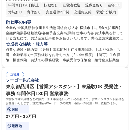
年間休日120日以上
転勤なし
経験者歓迎
退職金あり
在宅OK
賞与あり
育休あり
完全週休2日制
交通費支給
駅近5分以内
土日祝休み
仕事の内容
企業名 全国共済神奈川県生活協同組合 求人名 横浜市【共済金支払事務】
金融保険業界経験歓迎/各種手当充実/転勤無 仕事の内容 共済事業を行って
いる当社にて、共済金支払事務をお任せいたします。共済金請求書類の受
付・内容確認・審査・データ入力のほか、加入者様や医療機関等からの問
必要な経験・能力等
い合わせ電話対応や書類発送等を担当します。 ■共済金請求書類の受付、
必要な経験・能力等 【必須】電話応対を伴う事務経験、および保険・共
内容確認、および共済金支払に関する審査・事務処理業務全般を担当 ■専
済・金融業界での実務経験をお持ちの方（2～4年程度）【尚可】生命保
用システムへのデータ入力、各種必要書類の作成・発送作業 ■加入者様や
険・損害保険・共済での勤務経験、事故受付や保険金・給付金支払業務経
医療機関等からの各種問い合わせに対する丁寧かつ迅速な電話応対 ■現場
験がある方 【求める人物像】■相手の立場に立った丁寧な対応ができる方
調査の対応および業務プロセスの改善活動 【業務内容の変更範囲】当社の
■チームワークを大切にし、素直に学べる方★外勤の保険営業から内勤事
指定する業務 募集職種 横浜市【共済金支払事務】金融保険業界経験歓迎/
正社員
務へのキャリアチェンジ希望者も大歓迎です！ 学歴・資格 学歴：大学院
ソーゴー株式会社
各種手当充実/転勤無
大学 高専 短大 専修学校 高校 語学力： 資格：
東京都品川区【営業アシスタント】未経験OK 受発注・
事務 年間休日130日 営業事務
樹脂板や建築資材などの販売・加工事業を行っている当社にて、営業アシスタント業務を
お任せいたします。注文対応やWebデータの出力、各所への発注・加工依頼のほか、電
話・メール対応等の事務業務を担当します。
月給
27万円～35万円
勤務地