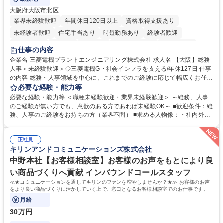
大阪府大阪市北区
業界未経験歓迎
年間休日120日以上
資格取得支援あり
未経験者歓迎
住宅手当あり
時短勤務あり
経験者歓迎
退職金あり
在宅OK
賞与あり
完全週休2日制
交通費支給
仕事の内容
駅近5分以内
土日祝休み
服装自由
寮・社宅あり
食事補助あり
企業名 三菱電機プラントエンジニアリング株式会社 求人名 【大阪】総務
人事＜未経験歓迎＞◇三菱電機G・社会インフラを支える/年休127日 仕事
の内容 総務・人事領域を中心に、これまでのご経験に応じて幅広くお任せ
します。 ＜具体的には＞ ・総務/人事労務（給与・社保・勤怠管理など）
必要な経験・能力等
・採用・教育研修 ・福利厚生運用 など ※基本的には事務所勤務ですが、
必要な経験・能力等 ＜職種未経験歓迎・業界未経験歓迎＞ ～総務、人事
採用や教育等の業務内容により、関西圏以外への日帰り・宿泊を伴う国内
のご経験が無い方でも、意欲のある方であれば未経験OK～ ■歓迎条件：総
出張もございます。 ※担当業務を持ちつつ、お互いに助け合いながら、総
務、人事のご経験をお持ちの方（業界不問） ■求める人物像：・社内外の
務部という組織として協力しながら進める体制です。 募集職種 【大阪】
関係各部門との調整を率先して行い、業務を円滑に遂行できる協調性やコ
総務人事＜未経験歓迎＞◇三菱電機G・社会インフラを支える/年休127日
ミュニケーション能力を持っている方 ・人事総務領域に興味がありゼネラ
正社員
リスト志向をお持ちの方 学歴・資格 学歴：大学院 大学 語学力： 資格：
キリンアンドコミュニケーションズ株式会社
中野本社【お客様相談室】お客様のお声をもとにより良
い商品づくりへ貢献 インバウンドコールスタッフ
≪★コミュニケーションを通してキリンのファンを増やしませんか？★≫ お客様のお声
をより良い商品づくりに活かしていく上で、窓口となるお客様相談室でのお仕事です。
月給
30万円