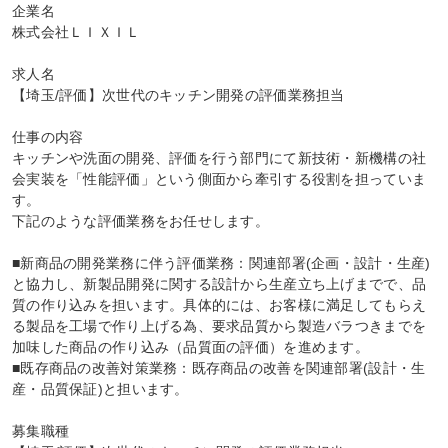
企業名

株式会社ＬＩＸＩＬ

求人名

【埼玉/評価】次世代のキッチン開発の評価業務担当

仕事の内容

キッチンや洗面の開発、評価を行う部門にて新技術・新機構の社
会実装を「性能評価」という側面から牽引する役割を担っていま
す。

下記のような評価業務をお任せします。

■新商品の開発業務に伴う評価業務：関連部署(企画・設計・生産)
と協力し、新製品開発に関する設計から生産立ち上げまでで、品
質の作り込みを担います。具体的には、お客様に満足してもらえ
る製品を工場で作り上げる為、要求品質から製造バラつきまでを
加味した商品の作り込み（品質面の評価）を進めます。

■既存商品の改善対策業務：既存商品の改善を関連部署(設計・生
産・品質保証)と担います。

募集職種
