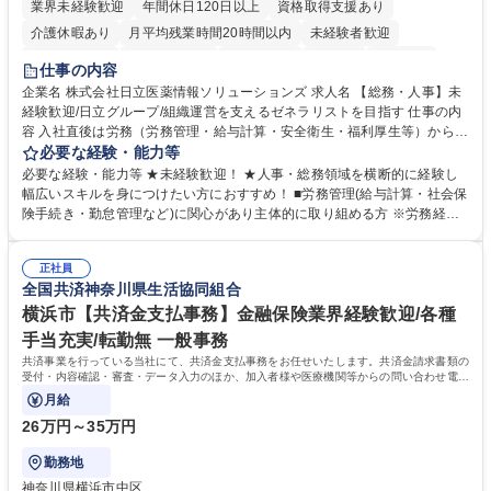
業界未経験歓迎
年間休日120日以上
資格取得支援あり
介護休暇あり
月平均残業時間20時間以内
未経験者歓迎
住宅手当あり
時短勤務あり
退職金あり
在宅OK
賞与あり
仕事の内容
育休あり
完全週休2日制
交通費支給
土日祝休み
寮・社宅あり
企業名 株式会社日立医薬情報ソリューションズ 求人名 【総務・人事】未
経験歓迎/日立グループ/組織運営を支えるゼネラリストを目指す 仕事の内
容 入社直後は労務（労務管理・給与計算・安全衛生・福利厚生等）からお
任せいたします。将来は総務・採用・教育業務へ守備範囲を広げ、組織運
必要な経験・能力等
営を支えるゼネラリストをめざせます。 ・初期業務：労働時間管理、給与
必要な経験・能力等 ★未経験歓迎！ ★人事・総務領域を横断的に経験し
計算、社会保険対応、福利厚生管理、安全衛生、健康経営推進等をお任せ
幅広いスキルを身につけたい方におすすめ！ ■労務管理(給与計算・社会保
します。ご経験に応じて、休職者管理など、幅広く経験を積んでいただき
険手続き・勤怠管理など)に関心があり主体的に取り組める方 ※労務経験
ます。 ・将来的な広がり：総務・採用・教育・税務対応・経営企画等。
者は早期にご活躍いただけます。 ■チームで仕事を推進できる方■将来は
★メンバーがマンツーマンで丁寧に教えるため、ご経験が浅くても安心！
マネジメント職として活躍したい 【尚可】■人事、労務、採用、教育業務
幅広く経験を積みたい意欲がある方に最適な環境です。 募集職種 【総
正社員
のご経験 ■労務管理（給与計算・社会保険手続き・勤怠管理など）の経験
全国共済神奈川県生活協同組合
務・人事】未経験歓迎/日立グループ/組織運営を支えるゼネラリストを目
■衛生管理者の資格をお持ちの方 学歴・資格 学歴：大学院 大学 高専 短大
指す
専修学校 高校 語学力： 資格：
横浜市【共済金支払事務】金融保険業界経験歓迎/各種
手当充実/転勤無 一般事務
共済事業を行っている当社にて、共済金支払事務をお任せいたします。共済金請求書類の
受付・内容確認・審査・データ入力のほか、加入者様や医療機関等からの問い合わせ電話
対応や書類発送等を担当します。
月給
26万円～35万円
勤務地
神奈川県横浜市中区