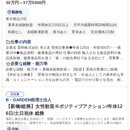
30万円～37万5000円
勤務地
東京都品川区
業界未経験歓迎
年間休日120日以上
月平均残業時間20時間以内
転勤なし
未経験者歓迎
賞与あり
育休あり
完全週休2日制
交通費支給
土日祝休み
仕事の内容
企業名 星和株式会社 求人名 受発注事務◆年休125日・年収400万～・残
業10H◆食品原料・健康食品の商社 仕事の内容 輸入される食品原料や食
品添加物、健康食品等を扱う「食」の総合商社である当社にて、営業事務
として営業サポートや書類作成、データ入力、電話対応などの業務をお任
必要な経験・能力等
せします。 ・受注／出荷指示／売上管理／仕入管理／在庫管理／お客様や
必要な経験・能力等 ＜業種未経験歓迎＞ 【歓迎】受発注業務のご経験
倉庫と電話確認など、販売に関わる事務、営業サポートをお願いします。
【求める人物像】・受発注や物流が好きな方 ・社会人としての基本的な常
・入社後は商品について覚えることから始め、先輩社員OJTと共に業務を
識・コミュニケーション力をお持ちの方 ・電話でのやり取りを含め、相手
進めて頂きます。未経験から始めた方も多数活躍中です。 [業務内容の変
の要件を正しく理解し対応できる方 ・数量・在庫・出荷数などの数値を正
更の範囲:会社の定める業務] 募集職種 受発注事務◆年休125日・年収400
確に扱う業務に抵抗がない方 ・PCを業務で日常的に使用しており、四則
万～・残業10H◆食品原料・健康食品の商社
正社員
演算ができる方 ・業務ルールや指示を理解し、行動できる方 学歴・資格
B・GARDEN税理士法人
学歴：大学院 大学 短大 語学力： 資格：
【新橋/総務】女性歓迎※ポジティブアクション/年休12
6日/土日祝休 総務
港区に拠点を構える当社にて、総務・バックオフィス業務をお任せいたします。備品管理
や来客対応から、経理サポート、社会保険手続き、さらには新たなシステム導入の検討ま
で、幅広く組織を支える役割です。
月給