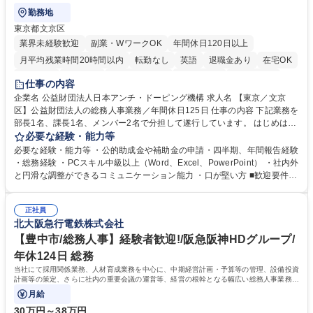
勤務地
東京都文京区
業界未経験歓迎
副業・WワークOK
年間休日120日以上
月平均残業時間20時間以内
転勤なし
英語
退職金あり
在宅OK
賞与あり
育休あり
完全週休2日制
交通費支給
土日祝休み
仕事の内容
食事補助あり
企業名 公益財団法人日本アンチ・ドーピング機構 求人名 【東京／文京
区】公益財団法人の総務人事業務／年間休日125日 仕事の内容 下記業務を
部長1名、課長1名、メンバー2名で分担して遂行しています。 はじめは担
当者として業務を覚えていただき、ゆくゆくはリーダーやマネージャーポ
必要な経験・能力等
ジションとして活躍いただくことを期待しています。 【総務・人事グルー
必要な経験・能力等 ・公的助成金や補助金の申請・四半期、年間報告経験
プの業務内容】 ・人事制度関連 ・採用活動 ・教育研修の企画、実行 ・勤
・総務経験 ・PCスキル中級以上（Word、Excel、PowerPoint） ・社内外
怠管理 ・官公庁への各種提出 ・法定の会議運営（評議員会、理事会） ・
と円滑な調整ができるコミュニケーション能力 ・口が堅い方 ■歓迎要件
コンプライアンス ・内部規程やルールの管理、整備、文書管理 ・契約関
・採用業務経験 ・英語に抵抗がない方 ・営業経験 学歴・資格 学歴：大学
連 ・衛生管理 ・防災関連・公的助成金の管理・オフィス、ファシリティ
院 大学 高専 短大 専修学校 高校 語学力： 資格：
管理 ・福利厚生関連 ・職員からの問合せ、相談対応 ・その他日常の総務
正社員
北大阪急行電鉄株式会社
業務全般 募集職種 【東京／文京区】公益財団法人の総務人事業務／年間
休日125日
【豊中市/総務人事】経験者歓迎!/阪急阪神HDグループ/
年休124日 総務
当社にて採用関係業務、人材育成業務を中心に、中期経営計画・予算等の管理、設備投資
計画等の策定、さらに社内の重要会議の運営等、経営の根幹となる幅広い総務人事業務全
般を担当していただきます。
月給
30万円～38万円