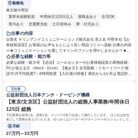
勤務地
東京都中野区
業界未経験歓迎
年間休日120日以上
退職金あり
在宅OK
賞与あり
交通費支給
土日祝休み
寮・社宅あり
仕事の内容
企業名 キリンアンドコミュニケーションズ株式会社 求人名 中野本社【お
客様相談室】お客様のお声をもとにより良い商品づくりへ貢献 仕事の内容
≪★コミュニケーションを通してキリンのファンを増やしませんか？★≫
お客様のお声をより良い商品づくりに活かしていく上で、窓口となるお客
必要な経験・能力等
様相談室でのお仕事です。 日々お客様からいただくキリングループへのご
必要な経験・能力等 【必須】コールセンターやお客様相談室の業務経験、
意見を、企業活動に活かしています。お客様からの声に迅速かつ誠意をも
PCが使える方（Word・Excel）【働き方】在宅勤務・リモートワーク相
って対応、情報提供するとともにグループ内活動に反映しています。 【具
談可/月平均残業7～8時間程度 【入社後の研修】着任から1か月は電話対応
体的には】電話応対、メール、お手紙対応、ご指摘品調査報告書作成、有
のOJTを中心に実施し、電話対応に慣れた段階でメール・手紙のOJTを実
人チャットボット対応など。 【1日の対応件数】■電話：月間一人当たり
施する予定です。独り立ち以降もしっかりフォローする体制を整えていま
平均100件前後■メール・手紙：同上40件前後 募集職種 中野本社【お客様
正社員
すのでご安心ください。 【当社について】キリングループの広報機能を担
公益財団法人日本アンチ・ドーピング機構
相談室】お客様のお声をもとにより良い商品づくりへ貢献
う会社として、お客様との出会いを大切にし、磨き上げたホスピタリティ
を込めてコミュニケーションをとりながら広報関連業務を行っておりま
【東京/文京区】公益財団法人の総務人事業務/年間休日
す。 学歴・資格 学歴：大学院 大学 高専 短大 専修学校 高校 語学力： 資
125日 総務
格：
下記業務を部長1名、課長1名、メンバー2名で分担して遂行しています。 はじめは担当
者として業務を覚えていただき、ゆくゆくはリーダーやマネージャーポジションとして活
躍いただくことを期待しています。
月給
27万円～35万円