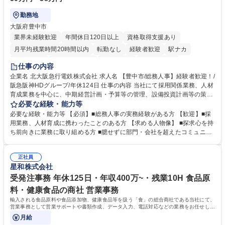
勤務地
大阪府豊中市
業界未経験歓迎
年間休日120日以上
資格取得支援あり
月平均残業時間20時間以内
転勤なし
経験者歓迎
駅ナカ
退職金あり
完全週休2日制
交通費支給
駅近5分以内
仕事の内容
土日祝休み
服装自由
昼食補助あり
食事補助あり
企業名 北大阪急行電鉄株式会社 求人名 【豊中市/総務人事】経験者歓迎！/
阪急阪神HDグループ/年休124日 仕事の内容 当社にて採用関係業務、人材
育成業務を中心に、中期経営計画・予算等の管理、設備投資計画等の策
定、さらに社内の重要会議の運営等、経営の根幹となる幅広い総務人事業
必要な経験・能力等
務全般を担当していただきます。 【主な業務内容】 ■採用関係業務および
必要な経験・能力等 【必須】■総務人事の実務経験がある方 【歓迎】■採
人材育成(社員研修)業務の推進 ■中期経営計画および予算等の管理 ■設備
用業務、人材育成に携わったことのある方 【求める人物像】 ■探求心を持
投資計画等の策定 ■社内の重要会議の運営 ■その他総務人事業務全般 【入
ち前向きに業務に取り組める方 ■臆せずに部門・会社を超えたコミュニケ
社後】入社後は採用や育成をメインに担当し将来的には経営根幹に関わる
ーションの取れる方 ■自分で考えて行動のできる方 ■第二の創業期を迎え
総務人事業務全般へ幅広く従事していただきます。 募集職種 【豊中市/総
る当社で組織の次代を担うネクスト人材として長期的に成長したい方 ■周
務人事】経験者歓迎！/阪急阪神HDグループ/年休124日
正社員
囲のメンバーと協調しつつ主体性を持って能動的に業務を推進できる方 学
星和株式会社
歴・資格 学歴：大学院 大学 高専 短大 専修学校 高校 語学力： 資格：
受発注事務 年休125日・年収400万~・残業10H 食品原
料・健康食品の商社 営業事務
輸入される食品原料や食品添加物、健康食品等を扱う「食」の総合商社である当社にて、
営業事務として営業サポートや書類作成、データ入力、電話対応などの業務をお任せしま
す。
月給