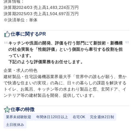
決算情報：

決算期2024/03 売上高1,483,224百万円

決算期2025/03 売上高1,504,697百万円

※決済単位：単体
仕事に関するPR
キッチンや洗面の開発、評価を行う部門にて新技術・新機構
の社会実装を「性能評価」という側面から牽引する役割を担
っています。

下記のような評価業務をお任せします。
企業・求人の特色

建材製品・住宅設備機器業界最大手「世界中の誰もが願う、豊か
で快適な住まいの実現」の為に、日々の暮らしの課題を解決する
トイレ、お風呂、キッチン等の水まわり製品と窓、玄関ドア、イ
ンテリア等の建材製品を開発、提供しています。
仕事の特徴
業界未経験歓迎
年間休日120日以上
在宅OK
完全週休2日制
土日祝休み