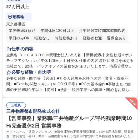
27万円以上
勤務地
東京都港区
業界未経験歓迎
年間休日120日以上
月平均残業時間20時間以内
平日のみOK
転勤なし
時短勤務あり
経験者歓迎
退職金あり
賞与あり
完全週休2日制
交通費支給
駅近5分以内
土日祝休み
仕事の内容
服装自由
企業名 Ｂ・ＧＡＲＤＥＮ税理士法人 求人名 【新橋/総務】女性歓迎※ポジ
ティブアクション／年休126日／土日祝休 仕事の内容 港区に拠点を構える
当社にて、総務・バックオフィス業務をお任せいたします。備品管理や来
客対応から、経理サポート、社会保険手続き、さらには新たなシステム導
必要な経験・能力等
入の検討まで、幅広く組織を支える役割です。 ■備品発注・在庫管理、郵
必要な経験・能力等 【必須】■社会人経験をお持ちの方（業界・職種不
送物対応、電話・来客対応 ■金融機関への外出業務（入出金管理補助）、
問）■Excelの関数スキル（VLOOKUP等）■PCの基本操作■事務または総
福利厚生・社内イベントの運営管理 ■社内ルールの整備、職場環境の改善
務の実務経験1年以上【尚可】■会計・税務業界への興味・関心をお持ちの
提案、備品選定 ■請求書発行・管理等の経理サポート、社会保険関連の書
方 【求める人物像】 ■自ら課題を見つけ改善提案ができる主体性のある方
類手続き ■税理士業務の補助（書類作成・データ入力支援） ■ITツールや
■周囲と円滑に連携し、柔軟な対応ができる方。 【女性歓迎！】※ポジテ
社内新システムの導入検討・比較検証 募集職種 【新橋/総務】女性歓迎※
正社員
ィブアクション 学歴・資格 学歴：大学院 大学 高専 短大 専修学校 高校 語
三井物産都市開発株式会社
ポジティブアクション／年休126日／土日祝休
学力： 資格：
【営業事務】業務職/三井物産グループ/平均残業時間10
H/完全週休2日 営業事務
オフィスビル、賃貸マンション、物流倉庫等の不動産開発事業における用地取得、開発推
進、賃貸運営、売却、仲介・活用提案等を行う営業部門において事務業務を担当いただき