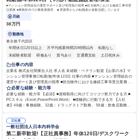
■マンション管理組合の運営サポート及び管理員の指導 ■担当物件における修繕工事等受
注業務 ■事務所内での事務業務等 ★異業界からの転職者が多数活躍しています
月給
38万円
勤務地
東京都千代田区
年間休日120日以上
月平均残業時間20時間以内
転勤なし
未経験者歓迎
研修あり
賞与あり
交通費支給
土日祝休み
仕事の内容
企業名 株式会社関東合人社 求人名 未経験・ベテラン歓迎【お茶の水】マ
ンション管理事務◎転勤無/年休123日 仕事の内容 ■マンション管理組合の
運営サポート及び管理員の指導 ■担当物件における修繕工事等受注業務 ■
事務所内での事務業務等 ★異業界からの転職者が多数活躍しています
必要な経験・能力等
【年収補足】532万円 ＋別途インセンティヴで平均約100万円/年（昨年度
必要な経験・能力等 【必須】■資格取得に向けてコツコツ努力できる方 ■
実績） ＋管理業務主任者資格手当50,000円/月 ★親会社である株式会社合
PCスキル（Excel,PowerPoint,Word） ■積極的に行動できる方 【入社
人社計画研究所社のグループ会社として、質の高いサービスと適性価格を
者】49歳：事務経験、32歳：ドラッグストア勤務、 58歳：飲食店勤務
武器に約20年受託戸数増加中です。https://www.gojin.co.jp/abt/abt_3.html
等：中途採用の9割が未経験者！ 【資格取得支援】■メンター制度■社内模
募集職種 未経験・ベテラン歓迎【お茶の水】マンション管理事務◎転勤
試や研修制度など充実！ ＊未資格者の8割以上が入社2年以内に資格を取
無/年休123日
正社員
得出来ております！ 【魅力】■フレックス制度、未経験からでも下限年収
一般社団法人日本内科学会
を一律支給！ ■管理業務主任者資格取得後には50,000円/月の手当あり！
学歴・資格 学歴：大学院 大学 高専 短大 専修学校 高校 語学力： 資格：第
第二新卒歓迎!【正社員事務】年休120日/デスクワーク
一種運転免許普通自動車