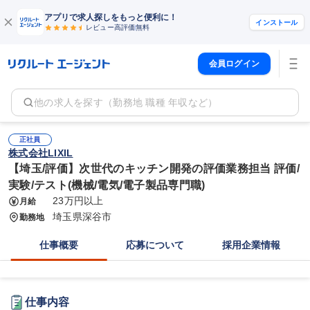
アプリで求人探しをもっと便利に！
インストール
レビュー高評価
無料
会員ログイン
他の求人を探す（勤務地 職種 年収など）
正社員
株式会社LIXIL
【埼玉/評価】次世代のキッチン開発の評価業務担当 評価/
実験/テスト(機械/電気/電子製品専門職)
23万円以上
月給
埼玉県深谷市
勤務地
仕事概要
応募について
採用企業情報
仕事内容