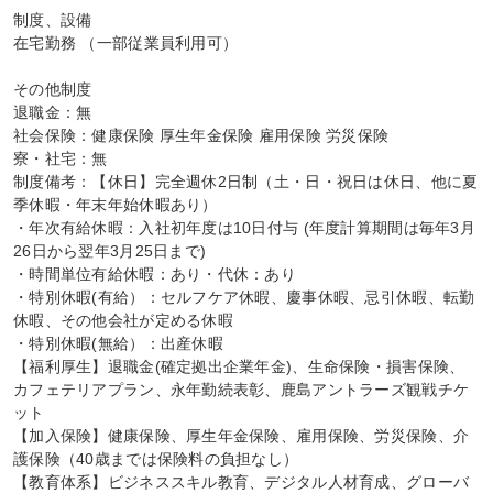
制度、設備

在宅勤務 （一部従業員利用可）

その他制度

退職金：無

社会保険：健康保険 厚生年金保険 雇用保険 労災保険

寮・社宅：無

制度備考：【休日】完全週休2日制（土・日・祝日は休日、他に夏
季休暇・年末年始休暇あり）

・年次有給休暇：入社初年度は10日付与 (年度計算期間は毎年3月
26日から翌年3月25日まで)

・時間単位有給休暇：あり・代休：あり

・特別休暇(有給）：セルフケア休暇、慶事休暇、忌引休暇、転勤
休暇、その他会社が定める休暇

・特別休暇(無給）：出産休暇

【福利厚生】退職金(確定拠出企業年金)、生命保険・損害保険、
カフェテリアプラン、永年勤続表彰、鹿島アントラーズ観戦チケ
ット

【加入保険】健康保険、厚生年金保険、雇用保険、労災保険、介
護保険（40歳までは保険料の負担なし）

【教育体系】ビジネススキル教育、デジタル人材育成、グローバ