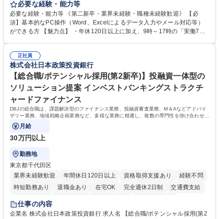
テム入力、電話・FAX対応をお任せします。将来的には、各種委員会の運
必要な経験・能力等
営事務局業務などにも幅広く携わっていただきます。 【会員管理・データ
必要な経験・能力等 《第二新卒・業界未経験・職種未経験歓迎》 【必
入力業務】 ・医師（会員）の住所変更、個人情報のシステム登録・更新
須】基本的なPC操作（Word、Excelによるデータ入力やメール対応等）
・年会費の徴収管理や入金データの照合確認 【問い合わせ対応】 ・会員
ができる方 【魅力点】 ・年休120日以上に加え、9時～17時の「実働7時
（医師）からの電話、FAX、ネット申請に伴う相談受付 ・複雑な案件のへ
間勤務」で残業も少なくワークライフバランスは抜群です。 【将来的な業
のエスカレーション・連携対応 募集職種 第二新卒歓迎！【正社員事務】
務（各種委員会運営）】 ・学会内における各種委員会のスケジュール調
年休120日/デスクワーク中心で残業少なめ
正社員
整、資料作成、当日の運営サポート 学歴・資格 学歴：大学院 大学 語学
株式会社日本政策投資銀行
力： 資格：
【総合職/ポテンシャル採用(第2新卒)】投融資一体型の
ソリューション提案 インベストバンキングストラクチ
ャードファイナンス
DBJの総合職は、課題解決型のファイナンス業務、投融資審査業務、M＆Aなどアドバイ
ザリー業務、地域戦略企画業務など、多様な業務に精通し、複数の専門性を掛け合わせて
広く社会に貢献していく職種です。
月給
30万円以上
勤務地
東京都千代田区
業界未経験歓迎
年間休日120日以上
資格取得支援あり
経験不問
時短勤務あり
退職金あり
在宅OK
完全週休2日制
交通費支給
駅近5分以内
土日祝休み
第二新卒歓迎
寮・社宅あり
仕事の内容
食事補助あり
託児所あり
企業名 株式会社日本政策投資銀行 求人名 【総合職/ポテンシャル採用(第2