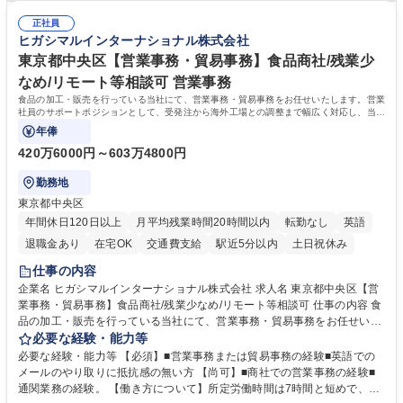
常に改善を目指す風土のため、安心して業務に取り組んでいただけます。
により、キーエンスの付加価値向上に貢献します。ベースの定型業務に加
募集職種 【大阪・京都・滋賀】営業事務 ※未経験可
正社員
えて、お客様や社員の状況に合わせ、能動的なサポート、改善の動きも期
ヒガシマルインターナショナル株式会社
待され。組織を支えるスペシャリストとして、チームに貢献し、結果的に
社員から頼られる存在になることができます。平均19:30の退勤以降の業
東京都中央区【営業事務・貿易事務】食品商社/残業少
務の持ち帰りも禁止されており、メリハリのある働き方となります。 学
なめ/リモート等相談可 営業事務
歴・資格 学歴：大学院 大学 高専 短大 語学力： 資格：
食品の加工・販売を行っている当社にて、営業事務・貿易事務をお任せいたします。営業
社員のサポートポジションとして、受発注から海外工場との調整まで幅広く対応し、当社
事業の根幹を支えていただきます。
年俸
420万6000円～603万4800円
勤務地
東京都中央区
年間休日120日以上
月平均残業時間20時間以内
転勤なし
英語
退職金あり
在宅OK
交通費支給
駅近5分以内
土日祝休み
仕事の内容
企業名 ヒガシマルインターナショナル株式会社 求人名 東京都中央区【営
業事務・貿易事務】食品商社/残業少なめ/リモート等相談可 仕事の内容 食
品の加工・販売を行っている当社にて、営業事務・貿易事務をお任せいた
します。営業社員のサポートポジションとして、受発注から海外工場との
必要な経験・能力等
調整まで幅広く対応し、当社事業の根幹を支えていただきます。 ■受発注
必要な経験・能力等 【必須】■営業事務または貿易事務の経験■英語での
業務、請求書発行 ■海外工場とのスケジュール調整 ■在庫管理 ■輸入書類
メールのやり取りに抵抗感の無い方 【尚可】■商社での営業事務の経験■
の確認・作成 ■配送手配 ■通関業者を通して行う輸出入業全般 ■倉庫との
通関業務の経験。 【働き方について】所定労働時間は7時間と短めで、残
倉入れ調整等 ※ゼネラリストとしてのキャリアアップを目指すことが可能