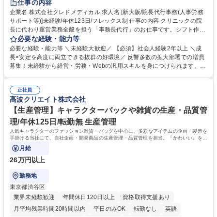
仕事の内容
交通費支給
駅近5分以内
土日祝休み
昼食補助あり
企業名 株式会社クレドメディカル 求人名 [新大阪/院長代行事務(人事労務
サポート等)]未経験/年休123日/フレックス制 仕事の内容 クリニックの院
長に代わり運営業務全般を担う「事務長代行」のお仕事です。シフト作成
や経費処理、採用・HP管理などバックオフィス全般を企画サポート。丁
必要な経験・能力等
寧な実務対応で現場を支え、専門スキルを構築できます。 当社の開業医支
必要な経験・能力等 ＼未経験大歓迎／ 【必須】社会人経験2年以上 ＼成
援のコンサルタントと連携し、開業後クリニックのバックオフィス全般を
長×安定を高度に両立できる抜群の好環境／ 反響多数の拡大部署での増員
担当します。 ＼具体的には／ ■スタッフのシフト作成、日々の経費処理 ■
募集！未経験から経営・労務・Webの汎用スキルを身につけられます。初
求人原稿の作成や労務サポート、Webサイトの更新管理等 社内でしっか
年度想定年収400万円以上スタートで確実なステップアップが可能！年間
り業務設計を行い手厚いOJTもあるため未経験から安心してスタート可能
休日123日（完全土日祝休）、残業月平均10時間、フレックス制と働きや
です。基本は社内勤務でクリニック訪問はほとんどありません。 募集職種
正社員
すさも抜群。転勤なしの新大阪本社勤務で、安定した事業基盤のもと腰を
高波クリエイト株式会社
[新大阪/院長代行事務(人事労務サポート等)]未経験/年休123日/フレックス
据えて長期的キャリアを構築できます。 学歴・資格 学歴：大学院 大学 語
制
学力： 資格：
【生産管理】キャラクターバックや雑貨の生産・品質管
理/年休125日/転勤無 生産管理
人気キャラクターのファッション雑貨・バッグを中心に、多彩なアイテムの企画・製造を
手掛ける当社にて、自社企画・開発商品の生産管理・品質管理を担当。『かわいい』を届
けるやりがいのあるポジションです。
月給
26万円以上
勤務地
東京都渋谷区
業界未経験歓迎
年間休日120日以上
資格取得支援あり
月平均残業時間20時間以内
平日のみOK
転勤なし
英語