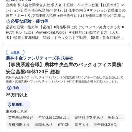
企業名 株式会社関東合人社 求人名 未経験・ベテラン歓迎【お茶の水】マ
ンション管理事務◎転勤無/年休123日 仕事の内容 ■マンション管理組合の
運営サポート及び管理員の指導 ■担当物件における修繕工事等受注業務 ■
事務所内での事務業務等 ★異業界からの転職者が多数活躍しています
必要な経験・能力等
【年収補足】532万円 ＋別途インセンティヴで平均約100万円/年（昨年度
必要な経験・能力等 【必須】■資格取得に向けてコツコツ努力できる方 ■
実績） ＋管理業務主任者資格手当50,000円/月 ★親会社である株式会社合
PCスキル（Excel,PowerPoint,Word） ■積極的に行動できる方 【入社
人社計画研究所社のグループ会社として、質の高いサービスと適性価格を
者】49歳：事務経験、32歳：ドラッグストア勤務、 58歳：飲食店勤務
武器に約20年受託戸数増加中です。https://www.gojin.co.jp/abt/abt_3.html
等：中途採用の9割が未経験者！ 【資格取得支援】■メンター制度■社内模
募集職種 未経験・ベテラン歓迎【お茶の水】マンション管理事務◎転勤
試や研修制度など充実！ ＊未資格者の8割以上が入社2年以内に資格を取
無/年休123日
正社員
得出来ております！ 【魅力】■フレックス制度、未経験からでも下限年収
農林中金ファシリティーズ株式会社
を一律支給！ ■管理業務主任者資格取得後には50,000円/月の手当あり！
学歴・資格 学歴：大学院 大学 高専 短大 専修学校 高校 語学力： 資格：第
【事務系総合職】農林中央金庫のバックオフィス業務/
一種運転免許普通自動車
安定基盤/年休120日 総務
農林中央金庫のファシリティマネジメント関連業務を行うグループ会社である当社にて、
総務・庶務業務やファシリティマネジメントを行う事務系総合職を募集いたします。
月給
25万円以上
勤務地
東京都江東区
業界未経験歓迎
年間休日120日以上
資格取得支援あり
転勤なし
食費補助あり
退職金あり
在宅OK
賞与あり
完全週休2日制
インセンティブあり
交通費支給
土日祝休み