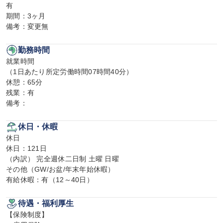
有

期間：3ヶ月

備考：変更無
勤務時間
就業時間

（1日あたり所定労働時間07時間40分）

休憩：65分

残業：有

備考：
休日・休暇
休日

休日：121日

（内訳） 完全週休二日制 土曜 日曜

その他（GW/お盆/年末年始休暇）

有給休暇：有（12～40日）
待遇・福利厚生
【保険制度】
