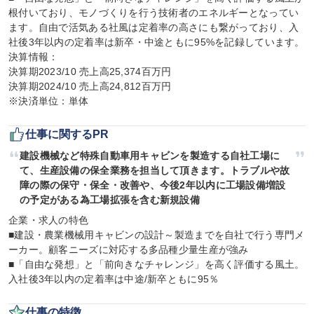
根付いており、モノづくりを行う技術者のエネルギーとなってい
ます。自由で活気ある社風は定着率の高さにも繋がっており、入
社後3年以内の定着率は新卒・中途ともに95%を記録しています。

決算情報：

決算期2023/10 売上高25,374百万円

決算期2024/10 売上高24,812百万円

※決済単位：単体
仕事に関するPR
建設機械など特殊自動車用キャビンを製造する自社工場に
て、生産設備の保全業務を担当して頂きます。トラブルや故
障の際の保守・保全・改善や、今後2年以内に工場設備増設
の予定がある為工場拡張を含む新規設備
企業・求人の特色

■建設・農業機械用キャビンの設計～製造までを自社で行う専門メ
ーカー。顧客ニーズに対応する多品種少量生産が強み

■「自由な発想」と「前向きなチャレンジ」を高く評価する風土。
入社後3年以内の定着率は中途/新卒ともに95％
仕事の特徴