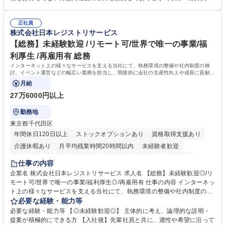
理・各種稟議書、報告書作成業務・各種台帳管理、交際費・会議費支払報
の一部補助あり） 【求める人物像】 ・向学心豊かで、主体的に行動でき
告書作成及び月次管理・部内総務庶務全般 など※※配属先によっては上記
る方。 ・社内外の多様な関係者と協調して業務を進められるコミュニケー
の他に担当頂く業務が発生する場合があります。 募集職種 【営業事務】
正社員
ション力がある方。 ・チャレンジを厭わず、粘り強く業務に取り組める
株式会社日本レジストリサービス
業務職/三井物産グループ/平均残業時間10H/完全週休2日
方。多様な関係者と謙虚に信頼関係を構築でき、期限を意識したスケジュ
ール管理が出来る方。※将来的に他部署（営業部門、コーポレート部門）
【総務】未経験歓迎 /リモート可/世界で唯一の事業/福
へのジョブローテーションの可能性があります。 学歴・資格 学歴：大学
利厚生 /再雇用有 総務
院 大学 語学力： 資格：宅地建物取引士
インターネット上の様々なサービスを支える当社にて、執務環境の整備や社内制度の検
討、イベント運営などの幅広い業務を担当し、間接的に会社の生産性向上や成長に貢献し
ている部署です。
月給
27万6000円以上
勤務地
東京都千代田区
年間休日120日以上
ストックオプションあり
資格取得支援あり
介護休暇あり
月平均残業時間20時間以内
未経験者歓迎
住宅手当あり
時短勤務あり
研修あり
在宅OK
賞与あり
仕事の内容
完全週休2日制
交通費支給
駅近5分以内
土日祝休み
服装自由
企業名 株式会社日本レジストリサービス 求人名 【総務】未経験歓迎◎/リ
モート可/世界で唯一の事業/福利厚生◎/再雇用有 仕事の内容 インターネッ
ト上の様々なサービスを支える当社にて、執務環境の整備や社内制度の検
討、イベント運営などの幅広い業務を担当し、間接的に会社の生産性向上
必要な経験・能力等
や成長に貢献している部署です。 会社の全メンバーが安心して長く成果を
必要な経験・能力等 【◎未経験歓迎◎】 主体的に考え、論理的な説明・
発揮できる環境を整えるために、毎日のメンテナンスや維持管理に加え、
提案が積極的にできる方 【入社後】先輩社員と共に、適性や希望に沿って