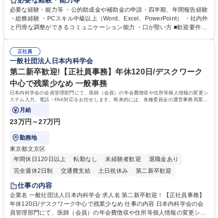
必要な経験・能力等
ジションとして活躍いただくことを期待しています。 【総務・人事グルー
必要な経験・能力等 ・公的助成金や補助金の申請・四半期、年間報告経験
プの業務内容】 ・人事制度関連 ・採用活動 ・教育研修の企画、実行 ・勤
・総務経験 ・PCスキル中級以上（Word、Excel、PowerPoint） ・社内外
怠管理 ・官公庁への各種提出 ・法定の会議運営（評議員会、理事会） ・
と円滑な調整ができるコミュニケーション能力 ・口が堅い方 ■歓迎要件
コンプライアンス ・内部規程やルールの管理、整備、文書管理 ・契約関
・採用業務経験 ・英語に抵抗がない方 ・営業経験 学歴・資格 学歴：大学
連 ・衛生管理 ・防災関連・公的助成金の管理・オフィス、ファシリティ
院 大学 高専 短大 専修学校 高校 語学力： 資格：
管理 ・福利厚生関連 ・職員からの問合せ、相談対応 ・その他日常の総務
正社員
一般社団法人日本内科学会
業務全般 募集職種 【東京／文京区】公益財団法人の総務人事業務／年間
休日125日
第二新卒歓迎!【正社員事務】年休120日/デスクワーク
中心で残業少なめ 一般事務
日本内科学会の会員管理部門にて、医師（会員）の年会費徴収や住所等個人情報の変更シ
ステム入力、電話・FAX対応をお任せします。将来的には、各種委員会の運営事務局業務
などにも幅広く携わっていただきます。
月給
23万円～27万円
勤務地
東京都文京区
年間休日120日以上
転勤なし
未経験者歓迎
退職金あり
完全週休2日制
交通費支給
土日祝休み
第二新卒歓迎
仕事の内容
企業名 一般社団法人日本内科学会 求人名 第二新卒歓迎！【正社員事務】
年休120日/デスクワーク中心で残業少なめ 仕事の内容 日本内科学会の会
員管理部門にて、医師（会員）の年会費徴収や住所等個人情報の変更シス