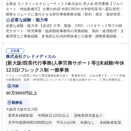
企業名 サノダインセラピューティクス株式会社 求人名 研究事務【フルリ
モート・時短勤務可】 仕事の内容 外部CROや大学研究室等へ委託研究・
開発をスムーズに進行させる研究事務業務全般（契約・発注・進捗管理・
ドキュメント整備等）CRO・大学等との契約手続き補助（NDA・委託・
必要な経験・能力等
共同研究契約等の進行・記録管理） ■見積取得、発注、検収、請求処理等
必要な経験・能力等 【必須】大学、製薬、CRO、バイオテック等での研
の事務手続き ■委託先との定例会議の調整・アジェンダ準備・議事録作成
究サポート・研究事務・臨床開発事務等の実務経験、契約・経理処理・文
■研究報告書、試験関連資料、SOP等の整備・版管理・保管 ■研究開発の
書管理など事務経験、多角的な社内外関係者との連携・調整業務経験、基
進捗・タイムライン・予算執行管理サポート ■AMED等公的研究費の申
本的なPCスキル 【尚可】 ■URA経験または産学連携・研究費管理の経験
請・報告書類作成補助および経費管理 ■社内外関係者との連絡調整・その
■AMED等の公的研究費の申請・執行管理経験 ■英語での文書読解・メー
他研究開発に関わる総務・庶務 募集職種 研究事務【フルリモート・時短
正社員
ル対応力 【働き方について】フルリモートやハイブリッド勤務、時短勤務
株式会社クレドメディカル
勤務可】
など個々のライフスタイルに応じた柔軟な働き方が可能です。育児や介護
[新大阪/院長代行事務(人事労務サポート等)]未経験/年休
との両立も応援します。 学歴・資格 学歴：大学院 大学 語学力： 資格：
123日/フレックス制 一般事務
クリニックの院長に代わり運営業務全般を担う「事務長代行」のお仕事です。シフト作成
や経費処理、採用・HP管理などバックオフィス全般を企画サポート。丁寧な実務対応で
現場を支え、専門スキルを構築できます。
月給
30万3000円以上
勤務地
大阪府大阪市淀川区
業界未経験歓迎
年間休日120日以上
資格取得支援あり
月平均残業時間20時間以内
平日のみOK
転勤なし
未経験者歓迎
住宅手当あり
退職金あり
在宅OK
賞与あり
完全週休2日制