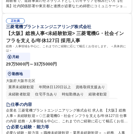
経験者で、道路事業のゼネラリストとしてのキャリアを積みたい方【社
門：駐車場の新規開拓、管理運営、新宿駅西口広場の「イベントコーナ
風】社内関係部署や東京都と連携が必要なため綿密にコミュニケーション
ー」などの管理運営 ■道路部門：整備の急がれる骨格幹線道路や木造住宅
を図っています。 【業務の魅力】■幅広く携われる：総合職（事務）で
密集地域の特定整備路線の用地取得、道路に関する普及啓発事業、都内の
は、駐車場の管理運営や道路用地の取得、公益財団法人の中枢を担う管理
道路施設や道路工事現場の見学ツアー事業 ※入社後は上記いずれかの部門
正社員
部門など多岐に渡る業務を経験できます。 ■様々なプロジェクト：駐車場
三菱電機プラントエンジニアリング株式会社
へ配属。※業務内容変更の範囲：会社の定める業務 募集職種 【都庁グル
事業の他、新宿駅西口広場内に設置された照明を兼ねた広告「ブライトサ
ープ】総合職（事務）◇残業月平均9時間未満／有給年平均16日取得
イン」の管理運営を行うなど、事業収益を生み出す活動を積極的に行って
【大阪】総務人事<未経験歓迎> 三菱電機G・社会イン
います。 学歴・資格 学歴：大学院 大学 高専 短大 専修学校 高校 語学力：
フラを支える/年休127日 採用人事
資格：
総務・人事領域を中心に、これまでのご経験に応じて幅広くお任せします。 ＜具体的に
は＞
月給
29万5000円～33万5000円
勤務地
大阪府大阪市北区
業界未経験歓迎
年間休日120日以上
資格取得支援あり
未経験者歓迎
住宅手当あり
時短勤務あり
経験者歓迎
退職金あり
在宅OK
賞与あり
完全週休2日制
交通費支給
仕事の内容
駅近5分以内
土日祝休み
服装自由
寮・社宅あり
食事補助あり
企業名 三菱電機プラントエンジニアリング株式会社 求人名 【大阪】総務
人事＜未経験歓迎＞◇三菱電機G・社会インフラを支える/年休127日 仕事
の内容 総務・人事領域を中心に、これまでのご経験に応じて幅広くお任せ
します。 ＜具体的には＞ ・総務/人事労務（給与・社保・勤怠管理など）
必要な経験・能力等
・採用・教育研修 ・福利厚生運用 など ※基本的には事務所勤務ですが、
必要な経験・能力等 ＜職種未経験歓迎・業界未経験歓迎＞ ～総務、人事