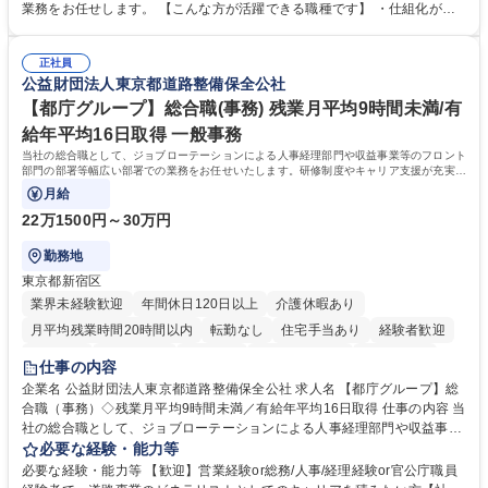
新たな施策検討を積極的に行っていただき、会社全体を巻き込み課題解決
業務をお任せします。 【こんな方が活躍できる職種です】 ・仕組化が好
を推進。 ・オフィス運営：執務環境の整備・物品管理・社内規定整備/改
き/得意・協働の姿勢を持っている・優先順位付け、マルチタスクが得意・
善・イベント企画/運営・非常時の対応 など、本人の希望や適性によって
様々な立場で物事を考えられる・定型業務だけでなく突発的な出来事にも
幅広い業務の体得が可能で、多様なキャリアパスを描くことも可能です。
正社員
対処できる・新しいことに興味関心がある 【魅力】■自己啓発支援：資格
公益財団法人東京都道路整備保全公社
募集職種 【総務】未経験歓迎◎/リモート可/世界で唯一の事業/福利厚生◎/
取得や通信教育など費用の80%（年間25万円まで）を補助 ■住宅手当：家
再雇用有
賃の50%（月額7万円まで）を補助 学歴・資格 学歴：大学院 大学 語学
【都庁グループ】総合職(事務) 残業月平均9時間未満/有
力： 資格：
給年平均16日取得 一般事務
当社の総合職として、ジョブローテーションによる人事経理部門や収益事業等のフロント
部門の部署等幅広い部署での業務をお任せいたします。研修制度やキャリア支援が充実し
ております！ ※下記業務詳細
月給
22万1500円～30万円
勤務地
東京都新宿区
業界未経験歓迎
年間休日120日以上
介護休暇あり
月平均残業時間20時間以内
転勤なし
住宅手当あり
経験者歓迎
研修あり
退職金あり
賞与あり
完全週休2日制
交通費支給
仕事の内容
駅近5分以内
資格取得手当あり
食事補助あり
企業名 公益財団法人東京都道路整備保全公社 求人名 【都庁グループ】総
合職（事務）◇残業月平均9時間未満／有給年平均16日取得 仕事の内容 当
社の総合職として、ジョブローテーションによる人事経理部門や収益事業
等のフロント部門の部署等幅広い部署での業務をお任せいたします。研修
必要な経験・能力等
制度やキャリア支援が充実しております！ ※下記業務詳細 【業務詳細】■
必要な経験・能力等 【歓迎】営業経験or総務/人事/経理経験or官公庁職員
管理部門：広報、人事、経理など当公社の運営に係る管理業務 ■収益部