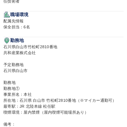
任技術者
職場環境
配属先情報

保全担当：6名
勤務地
石川県白山市竹松町2810番地

共和産業株式会社

予定勤務地

石川県白山市

勤務地

勤務地①

事業所名：本社

所在地：石川県 白山市 竹松町2810番地（※マイカー通勤可）

最寄駅：JR 北陸本線 松任駅

喫煙環境：屋内禁煙（屋内喫煙可能場所あり）

備考：
