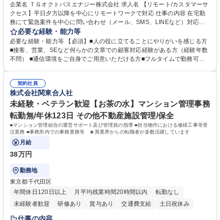
企業名 ＴＧオクトパスエナジー株式会社 求人名 【リモート/カスタマーサ
クセス】平日夕方以降を中心にリモートワークで対応 仕事の内容 在宅勤
務にて緊急案件を中心に問い合わせ（メール、SMS、LINEなど）対応、
契約開始手続き処理などを行なっていただきます。カスタマーサクセス
必要な経験・能力等
（Digiops：デジオプス）と運用構築の業務となります。 ■お問い合わせ
必要な経験・能力等 【必須】■人の役に立てることにやりがいを感じる方
対応業務全般（システム入力、契約手続き含む） ■デジタルコミュニケー
■接客、営業、SEなど何らかの文章での顧客対応経験がある方（経験年数
ションツール（メール、SMS、LINE等）を使用 ■お客様のニーズに応じた
不問） ■通信環境をご自身でご用意いただける方■フルタイムで勤務可能
新プラン案内やトラブル対応 ■土日祝は主にメールでの対応、緊急度の高
な方 ※土日祝は1名体制となるため一人の環境で責任を持って業務を行っ
い問い合わせを優先 ■緊急時の電話対応 エネルギー×Tech！お客様に寄り
ていただける方【歓迎要件】■再生可能エネルギーを世の中に広め地球環
添ってサービス提供できることが魅力 募集職種 【リモート/カスタマーサ
契約社員
境に貢献したい■改善提案や改善アクション等新しいことに意欲がある方
株式会社関東合人社
クセス】平日夕方以降を中心にリモートワークで対応
【英語（語学力）】■翻訳ツールを用い英語でコミュニケーションをとる
ことに抵抗がない方■英語は話せなくても問題はありませんが、英語が話
未経験・ベテラン歓迎【お茶の水】マンション管理事務
せますと、よりチャンスが広がります。※日本語がネイティブレベル必須
転勤無/年休123日 その他不動産施設管理/保全
学歴・資格 学歴：大学院 大学 高専 短大 専修学校 高校 語学力： 資格：
■マンション管理組合の運営サポート及び管理員の指導 ■担当物件における修繕工事等受
注業務 ■事務所内での事務業務等 ★異業界からの転職者が多数活躍しています
月給
38万円
勤務地
東京都千代田区
年間休日120日以上
月平均残業時間20時間以内
転勤なし
未経験者歓迎
研修あり
賞与あり
交通費支給
土日祝休み
仕事の内容