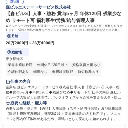
正社員
森ビルエステートサービス株式会社
【森ビルG】人事・総務 賞与5ヶ月 年休120日 残業少な
め リモート可 福利厚生/労務/給与管理人事
森ビルグループの安定した環境で、バックオフィスから会社を支える人事・総務をお任せ
します。 労務と総務の業務をバランスよく担当し、ゆくゆくは制度改定などのコア業務
にも挑戦できる、やりがいある環境です。
月給
26万2000円～36万4000円
勤務地
東京都港区
業界未経験歓迎
年間休日120日以上
資格取得支援あり
介護休暇あり
転勤なし
未経験者歓迎
時短勤務あり
経験者歓迎
退職金あり
在宅OK
賞与あり
育休あり
仕事の内容
完全週休2日制
交通費支給
長期歓迎
駅近5分以内
土日祝休み
企業名 森ビルエステートサービス株式会社 求人名 【森ビルG】人事・総
務◆賞与5ヶ月◆年休120日◆残業少なめ◆リモート可 仕事の内容 森ビル
グループの安定した環境で、バックオフィスから会社を支える人事・総務
をお任せします。 労務と総務の業務をバランスよく担当し、ゆくゆくは制
必要な経験・能力等
度改定などのコア業務にも挑戦できる、やりがいある環境です。 ■勤怠管
必要な経験・能力等 【必須】人事経験（労務・給与社保等）及び総務経験
理、給与計算、社会保険手続き、年末調整等の労務管理全般 ■入退社手続
【歓迎】経理実務経験、簿記3級以上 業界未経験の方も歓迎です。マニュ
き、社内規定の改定や人事制度改定などのコア業務 ■社内イベントの企画
アルと部内OJT体制があるため、即戦力として安心して始められます。
運営やその他総務業務全般 ※労務と総務を1：1の割合でお任せ。 入社後
【魅力・やりがい】森ビルGの安定基盤で労務から総務まで幅広く携われ