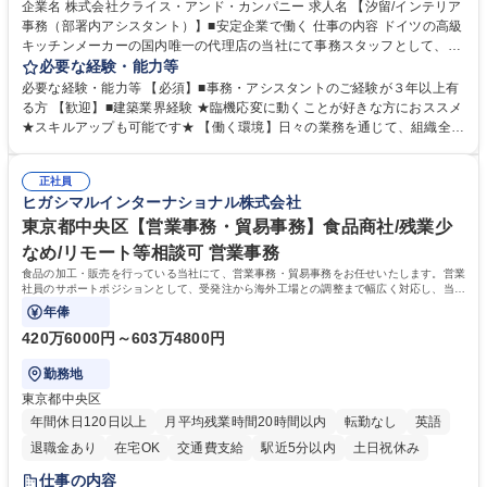
駅近5分以内
土日祝休み
企業名 株式会社クライス・アンド・カンパニー 求人名 【汐留/インテリア
事務（部署内アシスタント）】■安定企業で働く 仕事の内容 ドイツの高級
キッチンメーカーの国内唯一の代理店の当社にて事務スタッフとして、部
署内の事務業務全般をお任せいたします。 裁量を持って働いていただける
必要な経験・能力等
ため、スキルアップも可能です。 【部署内の事務業務全般】 ■サンプルの
必要な経験・能力等 【必須】■事務・アシスタントのご経験が３年以上有
仕分け・整理 ■電話応対 ■書類作成（会議資料、お客様宛請求書、支払書
る方 【歓迎】■建築業界経験 ★臨機応変に動くことが好きな方におススメ
類を取りまとめて経理へ提出等） ■ショールームアテンド・運営・予約業
★スキルアップも可能です★ 【働く環境】日々の業務を通じて、組織全体
務 ■広報・PR業務のアシスタント（SNS投稿補助、資料作成など） ■納品
のサポートを行い、成果を実感できる仕事です。また、コミュニケーショ
時の取扱説明書作成・送付（キッチン、機器等の商品） 募集職種 【汐留/
ンスキルや問題解決能力が磨かれ、キャリアアップのチャンスも豊富。チ
インテリア事務（部署内アシスタント）】■安定企業で働く
正社員
ームとの協力や新しいアイデアを活かす場もあり、やりがいを感じながら
ヒガシマルインターナショナル株式会社
働けます。 【歓迎】 ■インテリアの業界のご経験が有る方■PCの作業に慣
れている方 学歴・資格 学歴：大学院 大学 高専 短大 専修学校 語学力： 資
東京都中央区【営業事務・貿易事務】食品商社/残業少
格：
なめ/リモート等相談可 営業事務
食品の加工・販売を行っている当社にて、営業事務・貿易事務をお任せいたします。営業
社員のサポートポジションとして、受発注から海外工場との調整まで幅広く対応し、当社
事業の根幹を支えていただきます。
年俸
420万6000円～603万4800円
勤務地
東京都中央区
年間休日120日以上
月平均残業時間20時間以内
転勤なし
英語
退職金あり
在宅OK
交通費支給
駅近5分以内
土日祝休み
仕事の内容