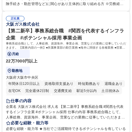
します。ご経験に応じて、休職者管理など、幅広く経験を積んでいただき
険手続き・勤怠管理など)に関心があり主体的に取り組める方 ※労務経験
ます。 ・将来的な広がり：総務・採用・教育・税務対応・経営企画等。
者は早期にご活躍いただけます。 ■チームで仕事を推進できる方■将来は
★メンバーがマンツーマンで丁寧に教えるため、ご経験が浅くても安心！
マネジメント職として活躍したい 【尚可】■人事、労務、採用、教育業務
幅広く経験を積みたい意欲がある方に最適な環境です。 募集職種 【総
正社員
のご経験 ■労務管理（給与計算・社会保険手続き・勤怠管理など）の経験
大阪ガス株式会社
務・人事】未経験歓迎/日立グループ/組織運営を支えるゼネラリストを目
■衛生管理者の資格をお持ちの方 学歴・資格 学歴：大学院 大学 高専 短大
指す
専修学校 高校 語学力： 資格：
【第二新卒】事務系総合職 #関西を代表するインフラ
企業 #ポテンシャル採用 事業企画
事務系総合職として、人事総務、資源海外、事業企画、営業などの業務に従事していただ
きます。 【業務内容の一例】■所属事業部の勤労業務 ■海外に関係する各種業務 ■営業部
門の企画スタッフ、ルート営業
月給
22万7000円以上
勤務地
大阪府大阪市中央区
年間休日120日以上
資格取得支援あり
時短勤務あり
退職金あり
在宅OK
完全週休2日制
交通費支給
駅近5分以内
土日祝休み
服装自由
第二新卒歓迎
寮・社宅あり
食事補助あり
仕事の内容
企業名 大阪ガス株式会社 求人名 【第二新卒】事務系総合職 #関西を代表
するインフラ企業 #ポテンシャル採用 仕事の内容 事務系総合職として、
人事総務、資源海外、事業企画、営業などの業務に従事していただきま
す。 【業務内容の一例】■所属事業部の勤労業務 ■海外に関係する各種業
必要な経験・能力等
務 ■営業部門の企画スタッフ、ルート営業 【キャリアパス】入社後の配属
必要な経験・能力等 ★当社でご活躍期待できるポテンシャルを有している