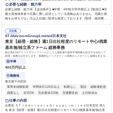
貸運営、売却、仲介・活用提案等を行う営業部門において事務業務を担当
必要な経験・能力等
いただきます。 【詳細】・契約書管理、契約書製本、捺印対応、ファイリ
必要な経験・能力等 【必須条件】■学歴：4年制大学卒業以上【歓迎】■宅
ング、登記簿取得、調書取得・支払業務（各種費用支払、支払管理、請
建士資格保有者※応募に際し必須としている資格はありません。宅建士資
求・支払データ登録、取引先マスター申請対応）・予算作成及び予実管
格をお持ちでない方は入社後に取得を推奨しております（取得・維持費用
理・各種稟議書、報告書作成業務・各種台帳管理、交際費・会議費支払報
の一部補助あり） 【求める人物像】 ・向学心豊かで、主体的に行動でき
告書作成及び月次管理・部内総務庶務全般 など※※配属先によっては上記
る方。 ・社内外の多様な関係者と協調して業務を進められるコミュニケー
の他に担当頂く業務が発生する場合があります。 募集職種 【営業事務】
正社員
ション力がある方。 ・チャレンジを厭わず、粘り強く業務に取り組める
STJAdvisorsGroupLimited日本支社
業務職/三井物産グループ/平均残業時間10H/完全週休2日
方。多様な関係者と謙虚に信頼関係を構築でき、期限を意識したスケジュ
ール管理が出来る方。※将来的に他部署（営業部門、コーポレート部門）
東京【経理・総務】週1日出社程度のリモート中心/残業
へのジョブローテーションの可能性があります。 学歴・資格 学歴：大学
基本無/独立系ファーム 総務事務
院 大学 語学力： 資格：宅地建物取引士
独立系ECMアドバイザリーファームとして上場前後の資本市場戦略を設計する当社にて
経理・総務をお任せします。基礎的なバックオフィス業務からスタートし組織を支える専
任担当として広く活躍できる環境です。
年俸
400万円以上
勤務地
東京都千代田区
業界未経験歓迎
年間休日120日以上
転勤なし
英語
経験者歓迎
残業なし
在宅OK
完全週休2日制
交通費支給
土日祝休み
仕事の内容
企業名 ＳＴＪＡｄｖｉｓｏｒｓＧｒｏｕｐＬｉｍｉｔｅｄ日本支社 求人
名 東京【経理・総務】週1日出社程度のリモート中心/残業基本無/独立系