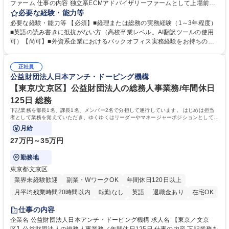
ファーム 仕事の内容 独立系ECMアドバイザリーファームとして上場前後
の資本市場戦略を設計する当社にて経理・総務をお任せします。基礎的な
必要な経験・能力等
バックオフィス業務からスタートし組織を支える専任担当として広く活躍
必要な経験・能力等 【必須】■経理または総務の実務経験（1～3年程度）
できる環境です。 ■日常経理、月次および年次決算サポート業務 ■本国
■英語の読み書きに抵抗がない方（高校卒業レベル。AI翻訳ツールの使用
（グローバル）との英文メール対応（AI翻訳ツール等を使用しての対応で
可）【尚可】■外資系企業におけるバックオフィス実務経験をお持ちの方
問題ございません） ■オフィス環境整備、郵便物の発送・受取等の総務業
【必須・尚可要件】簿記などの特別な資格や、TOEIC等のスコアは求めて
務全般 ■その他バックオフィス関連サポート ※ご経験に合わせて無理なく
おりません。日々の事務処理を丁寧かつ正確に行える方を歓迎します。
業務をお任せします。残業も基本的には発生せず、ご自身のペースで業務
正社員
【働き方について】現在は週4日程度の在宅勤務を実施しており、ワーク
公益財団法人日本アンチ・ドーピング機構
を進めやすく定着率の高い環境です。 募集職種 東京【経理・総務】週1日
ライフバランスを重視する方に最適な環境です（フルリモートも面接で相
出社程度のリモート中心/残業基本無/独立系ファーム
談可）。【求める人物像】幅広いバックオフィス業務に柔軟に対応でき、
【東京/文京区】公益財団法人の総務人事業務/年間休日
社内外と円滑にコミュニケーションを取りながら業務を推進できる方 学
125日 総務
歴・資格 学歴：大学院 大学 高専 短大 専修学校 高校 語学力： 資格：
下記業務を部長1名、課長1名、メンバー2名で分担して遂行しています。 はじめは担当
者として業務を覚えていただき、ゆくゆくはリーダーやマネージャーポジションとして活
躍いただくことを期待しています。
月給
27万円～35万円
勤務地
東京都文京区
業界未経験歓迎
副業・WワークOK
年間休日120日以上
月平均残業時間20時間以内
転勤なし
英語
退職金あり
在宅OK
賞与あり
育休あり
完全週休2日制
交通費支給
土日祝休み
仕事の内容
食事補助あり
企業名 公益財団法人日本アンチ・ドーピング機構 求人名 【東京／文京