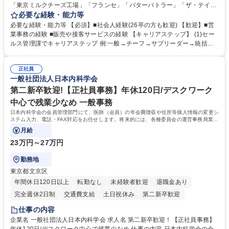
「東京ミルクチーズ工場」「フランセ」「バターバトラー」「ザ・テイラ
ー」「DROOLY」等のブランドを多数展開する当社にて、オリジナル菓子
必要な経験・能力等
ブランド商品の事務業務をお任せいたします。 【具体的な業務内容】 ■店
必要な経験・能力等 【必須】■社会人経験(26卒の方も歓迎) 【歓迎】■営
舗からの発注受付/PC入力業務 ■受電対応(社内/社外) ■商品のマスター登
業事務の経験 ■販売や接客サービスの経験 【キャリアステップ】 (1)セー
録 ■日々の売上抽出・報告 ■提携企業への書類送付業務 ■契約書管理業務
ルス管理課でキャリアステップ 例:一般→チーフ→サブリーダー→統括リ
■ホームページへの問い合わせ対応 など 募集職種 【東京/お菓子メーカー
ーダー→マネージャー (2)他ポジションへのキャリアも可能 ※過去、未経
の事務担当】事務経験者歓迎/転勤無/プライム上場G
験で経営管理部内で経理へ異動した方もいらっしゃいます。年3回の面談
正社員
や個別面談を通してご自身のキャリアと向き合っていただき、会社として
一般社団法人日本内科学会
もバックアップしていきます。 学歴・資格 学歴：大学院 大学 高専 短大
専修学校 高校 語学力： 資格：
第二新卒歓迎!【正社員事務】年休120日/デスクワーク
中心で残業少なめ 一般事務
日本内科学会の会員管理部門にて、医師（会員）の年会費徴収や住所等個人情報の変更シ
ステム入力、電話・FAX対応をお任せします。将来的には、各種委員会の運営事務局業務
などにも幅広く携わっていただきます。
月給
23万円～27万円
勤務地
東京都文京区
年間休日120日以上
転勤なし
未経験者歓迎
退職金あり
完全週休2日制
交通費支給
土日祝休み
第二新卒歓迎
仕事の内容
企業名 一般社団法人日本内科学会 求人名 第二新卒歓迎！【正社員事務】