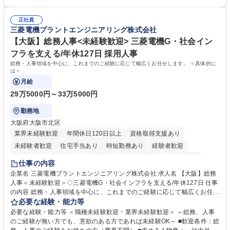
「チームで成果を出す文化」があり、良いやり方を積極的に共有しながら
【当社の事務職について】単なる事務ではなく主体性を発揮したサポート
常に改善を目指す風土のため、安心して業務に取り組んでいただけます。
により、キーエンスの付加価値向上に貢献します。ベースの定型業務に加
募集職種 【大阪・京都・滋賀】営業事務 ※未経験可
正社員
えて、お客様や社員の状況に合わせ、能動的なサポート、改善の動きも期
三菱電機プラントエンジニアリング株式会社
待され。組織を支えるスペシャリストとして、チームに貢献し、結果的に
社員から頼られる存在になることができます。平均19:30の退勤以降の業
【大阪】総務人事<未経験歓迎> 三菱電機G・社会イン
務の持ち帰りも禁止されており、メリハリのある働き方となります。 学
フラを支える/年休127日 採用人事
歴・資格 学歴：大学院 大学 高専 短大 語学力： 資格：
総務・人事領域を中心に、これまでのご経験に応じて幅広くお任せします。 ＜具体的に
は＞
月給
29万5000円～33万5000円
勤務地
大阪府大阪市北区
業界未経験歓迎
年間休日120日以上
資格取得支援あり
未経験者歓迎
住宅手当あり
時短勤務あり
経験者歓迎
退職金あり
在宅OK
賞与あり
完全週休2日制
交通費支給
仕事の内容
駅近5分以内
土日祝休み
服装自由
寮・社宅あり
食事補助あり
企業名 三菱電機プラントエンジニアリング株式会社 求人名 【大阪】総務
人事＜未経験歓迎＞◇三菱電機G・社会インフラを支える/年休127日 仕事
の内容 総務・人事領域を中心に、これまでのご経験に応じて幅広くお任せ
します。 ＜具体的には＞ ・総務/人事労務（給与・社保・勤怠管理など）
必要な経験・能力等
・採用・教育研修 ・福利厚生運用 など ※基本的には事務所勤務ですが、
必要な経験・能力等 ＜職種未経験歓迎・業界未経験歓迎＞ ～総務、人事
採用や教育等の業務内容により、関西圏以外への日帰り・宿泊を伴う国内
のご経験が無い方でも、意欲のある方であれば未経験OK～ ■歓迎条件：総
出張もございます。 ※担当業務を持ちつつ、お互いに助け合いながら、総