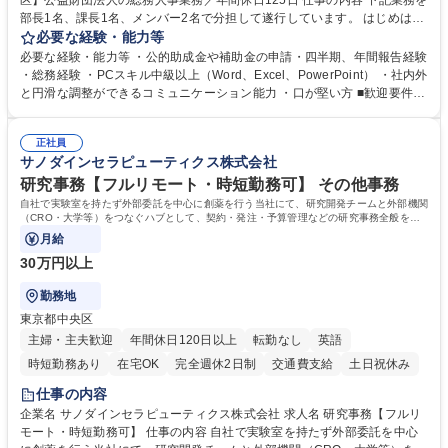
区】公益財団法人の総務人事業務／年間休日125日 仕事の内容 下記業務を
部長1名、課長1名、メンバー2名で分担して遂行しています。 はじめは担
当者として業務を覚えていただき、ゆくゆくはリーダーやマネージャーポ
必要な経験・能力等
ジションとして活躍いただくことを期待しています。 【総務・人事グルー
必要な経験・能力等 ・公的助成金や補助金の申請・四半期、年間報告経験
プの業務内容】 ・人事制度関連 ・採用活動 ・教育研修の企画、実行 ・勤
・総務経験 ・PCスキル中級以上（Word、Excel、PowerPoint） ・社内外
怠管理 ・官公庁への各種提出 ・法定の会議運営（評議員会、理事会） ・
と円滑な調整ができるコミュニケーション能力 ・口が堅い方 ■歓迎要件
コンプライアンス ・内部規程やルールの管理、整備、文書管理 ・契約関
・採用業務経験 ・英語に抵抗がない方 ・営業経験 学歴・資格 学歴：大学
連 ・衛生管理 ・防災関連・公的助成金の管理・オフィス、ファシリティ
院 大学 高専 短大 専修学校 高校 語学力： 資格：
管理 ・福利厚生関連 ・職員からの問合せ、相談対応 ・その他日常の総務
正社員
サノダインセラピューティクス株式会社
業務全般 募集職種 【東京／文京区】公益財団法人の総務人事業務／年間
休日125日
研究事務【フルリモート・時短勤務可】 その他事務
自社で実験室を持たず外部委託を中心に創薬を行う当社にて、研究開発チームと外部機関
（CRO・大学等）をつなぐハブとして、契約・発注・予算管理などの研究事務全般をお
任せします。
月給
30万円以上
勤務地
東京都中央区
主婦・主夫歓迎
年間休日120日以上
転勤なし
英語
時短勤務あり
在宅OK
完全週休2日制
交通費支給
土日祝休み
仕事の内容
企業名 サノダインセラピューティクス株式会社 求人名 研究事務【フルリ
モート・時短勤務可】 仕事の内容 自社で実験室を持たず外部委託を中心