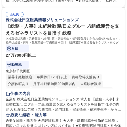
務、人事のご経験をお持ちの方（業界不問） ■求める人物像：・社内外の
務部という組織として協力しながら進める体制です。 募集職種 【大阪】
関係各部門との調整を率先して行い、業務を円滑に遂行できる協調性やコ
総務人事＜未経験歓迎＞◇三菱電機G・社会インフラを支える/年休127日
ミュニケーション能力を持っている方 ・人事総務領域に興味がありゼネラ
正社員
リスト志向をお持ちの方 学歴・資格 学歴：大学院 大学 語学力： 資格：
株式会社日立医薬情報ソリューションズ
【総務・人事】未経験歓迎/日立グループ/組織運営を支
えるゼネラリストを目指す 総務
入社直後は労務（労務管理・給与計算・安全衛生・福利厚生等）からお任せいたします。
将来は総務・採用・教育業務へ守備範囲を広げ、組織運営を支えるゼネラリストをめざせ
ます。
月給
27万7000円以上
勤務地
東京都千代田区
業界未経験歓迎
年間休日120日以上
資格取得支援あり
介護休暇あり
月平均残業時間20時間以内
未経験者歓迎
住宅手当あり
時短勤務あり
退職金あり
在宅OK
賞与あり
仕事の内容
育休あり
完全週休2日制
交通費支給
土日祝休み
寮・社宅あり
企業名 株式会社日立医薬情報ソリューションズ 求人名 【総務・人事】未
経験歓迎/日立グループ/組織運営を支えるゼネラリストを目指す 仕事の内
容 入社直後は労務（労務管理・給与計算・安全衛生・福利厚生等）からお
任せいたします。将来は総務・採用・教育業務へ守備範囲を広げ、組織運
必要な経験・能力等
営を支えるゼネラリストをめざせます。 ・初期業務：労働時間管理、給与
必要な経験・能力等 ★未経験歓迎！ ★人事・総務領域を横断的に経験し
計算、社会保険対応、福利厚生管理、安全衛生、健康経営推進等をお任せ
幅広いスキルを身につけたい方におすすめ！ ■労務管理(給与計算・社会保