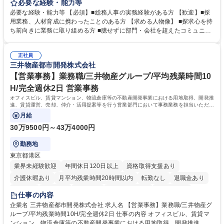
定、さらに社内の重要会議の運営等、経営の根幹となる幅広い総務人事業
必要な経験・能力等
務全般を担当していただきます。 【主な業務内容】 ■採用関係業務および
必要な経験・能力等 【必須】■総務人事の実務経験がある方 【歓迎】■採
人材育成(社員研修)業務の推進 ■中期経営計画および予算等の管理 ■設備
用業務、人材育成に携わったことのある方 【求める人物像】 ■探求心を持
投資計画等の策定 ■社内の重要会議の運営 ■その他総務人事業務全般 【入
ち前向きに業務に取り組める方 ■臆せずに部門・会社を超えたコミュニケ
社後】入社後は採用や育成をメインに担当し将来的には経営根幹に関わる
ーションの取れる方 ■自分で考えて行動のできる方 ■第二の創業期を迎え
総務人事業務全般へ幅広く従事していただきます。 募集職種 【豊中市/総
る当社で組織の次代を担うネクスト人材として長期的に成長したい方 ■周
務人事】経験者歓迎！/阪急阪神HDグループ/年休124日
正社員
囲のメンバーと協調しつつ主体性を持って能動的に業務を推進できる方 学
三井物産都市開発株式会社
歴・資格 学歴：大学院 大学 高専 短大 専修学校 高校 語学力： 資格：
【営業事務】業務職/三井物産グループ/平均残業時間10
H/完全週休2日 営業事務
オフィスビル、賃貸マンション、物流倉庫等の不動産開発事業における用地取得、開発推
進、賃貸運営、売却、仲介・活用提案等を行う営業部門において事務業務を担当いただき
ます。
月給
30万9500円～43万4000円
勤務地
東京都港区
業界未経験歓迎
年間休日120日以上
資格取得支援あり
介護休暇あり
月平均残業時間20時間以内
転勤なし
退職金あり
在宅OK
賞与あり
育休あり
完全週休2日制
交通費支給
仕事の内容
駅近5分以内
土日祝休み
寮・社宅あり
企業名 三井物産都市開発株式会社 求人名 【営業事務】業務職/三井物産グ
ループ/平均残業時間10H/完全週休2日 仕事の内容 オフィスビル、賃貸マ
ンション、物流倉庫等の不動産開発事業における用地取得、開発推進、賃