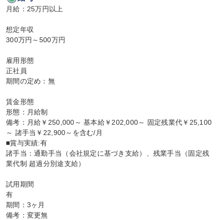
月給：25万円以上

想定年収

300万円～500万円

雇用形態

正社員

期間の定め：無

賃金形態

形態：月給制

備考：月給￥250,000～ 基本給￥202,000～ 固定残業代￥25,100
～ 諸手当￥22,900～を含む/月

■賞与実績:有

諸手当：通勤手当（会社規定に基づき支給）、残業手当（固定残
業代制 超過分別途支給）

試用期間

有

期間：3ヶ月

備考：変更無