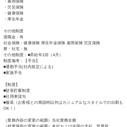
・雇用保険

・労災保険

・健康保険

・厚生年金

その他制度

退職金：有

社会保険：健康保険 厚生年金保険 雇用保険 労災保険

寮・社宅：無

その他制度：■昇給年1回（4月）

制度備考：【手当】

■通勤手当(社内規定による)

■家族手当

【制度】

■財形貯蓄制度

■社用車貸与

■服装（お客様との商談時以外はカジュアルなスタイルでの出勤も
OK！）

（業務内容の変更の範囲）当社業務全般

（就業場所の変更の範囲）本社および全国の支社、営業所