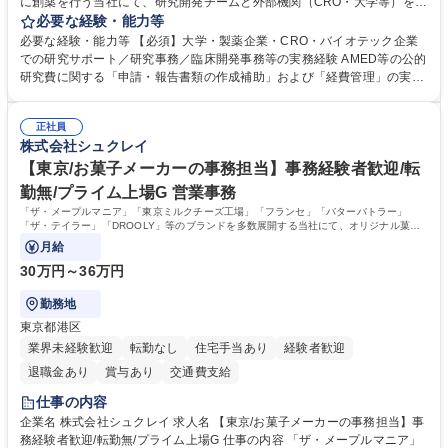
に創薬を行う当社にて、研究開発チームと外部機関（CRO・大学等）をつ
なぐハブとして、契約・発注・予算管理などの研究事務全般をお任せしま
必要な経験・能力等
す。 ■見積取得、発注、検収、請求処理等の事務手続き ■委託先との定例
必要な経験・能力等 【必須】大学・製薬企業・CRO・バイオテック企業
会議の調整・アジェンダ準備・議事録作成 ■研究報告書、試験関連資料、
での研究サポート／研究事務／臨床開発事務等の実務経験 AMED等の公的
SOP等の整備・版管理・保管 ■研究開発の進捗・タイムライン・予算執行
研究費に関する「申請・報告書類の作成補助」および「経費管理」の実務
管理サポート ■AMED等公的研究費の申請・報告書類作成補助および経費
経験 【尚可】 ■URA経験または産学連携・研究費管理の経験 ■AMED等の
管理 ■社内外関係者との連絡調整・その他研究開発に関わる総務・庶務 募
公的研究費の申請・執行管理経験 ■英語での文書読解・メール対応力 【働
集職種 研究事務【フルリモート・時短勤務可】
正社員
き方について】フルリモートやハイブリッド勤務、時短勤務など個々のラ
株式会社シュクレイ
イフスタイルに応じた柔軟な働き方が可能です。育児や介護との両立も応
【東京/お菓子メーカーの事務担当】事務経験者歓迎/転
援します。 学歴・資格 学歴：大学院 大学 語学力： 資格：
勤無/プライム上場G 営業事務
「ザ・メープルマニア」「東京ミルクチーズ工場」「フランセ」「バターバトラー」
「ザ・テイラー」「DROOLY」等のブランドを多数展開する当社にて、オリジナル菓子
ブランド商品の事務業務をお任せいたします。
月給
30万円～36万円
勤務地
東京都港区
業界未経験歓迎
転勤なし
住宅手当あり
経験者歓迎
退職金あり
賞与あり
交通費支給
仕事の内容
企業名 株式会社シュクレイ 求人名 【東京/お菓子メーカーの事務担当】事
務経験者歓迎/転勤無/プライム上場G 仕事の内容 「ザ・メープルマニア」