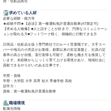
用・化粧品商社
求めている人材
必要な経験・能力等

★経験不問★【必須】第一種運転免許普通自動車(AT限定可)

【求める人物像】■人と話すことが好きで、円滑なコミュニケーシ
ョンが取れる方■フットワーク軽く、積極的に行動できる方

日用品・化粧品を扱う専門商社でのルート営業職です。大手スー
パーや地元の小売店がお客様。創業以来の安定基盤と、社員の定
着率の高さが自慢。直行直帰も可能で、柔軟な働き方を推奨して
います。未経験からじっくり育て上げる環境があり、地域社会に
貢献できるやりがいのある仕事です。

学歴・資格

学歴：大学院 大学 高専 短大 専修学校 高校

語学力：

資格：第一種運転免許普通自動車
職場環境
配属先情報
