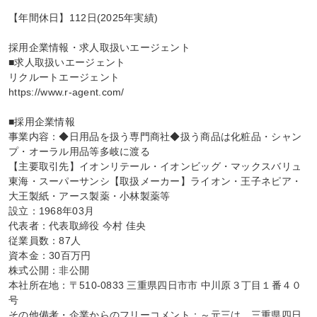
【年間休日】112日(2025年実績)

採用企業情報・求人取扱いエージェント

■求人取扱いエージェント

リクルートエージェント

https://www.r-agent.com/

■採用企業情報

事業内容：◆日用品を扱う専門商社◆扱う商品は化粧品・シャン
プ・オーラル用品等多岐に渡る

【主要取引先】イオンリテール・イオンビッグ・マックスバリュ
東海・スーパーサンシ【取扱メーカー】ライオン・王子ネピア・
大王製紙・アース製薬・小林製薬等

設立：1968年03月

代表者：代表取締役 今村 佳央

従業員数：87人

資本金：30百万円

株式公開：非公開

本社所在地：〒510-0833 三重県四日市市 中川原３丁目１番４０
号

その他備考・企業からのフリーコメント：～元三は、三重県四日