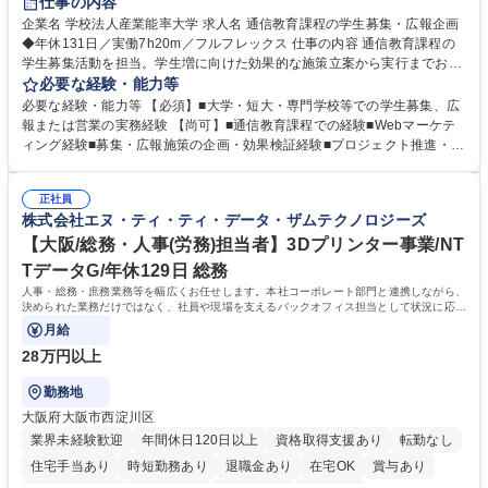
仕事の内容
企業名 学校法人産業能率大学 求人名 通信教育課程の学生募集・広報企画
◆年休131日／実働7h20m／フルフレックス 仕事の内容 通信教育課程の
学生募集活動を担当。学生増に向けた効果的な施策立案から実行までお任
せします。 ■通信教育課程における学生募集・広報・営業・企画業務 ■併
必要な経験・能力等
修校への営業活動および関係構築 ■入学説明会・個別相談会の企画・運
必要な経験・能力等 【必須】■大学・短大・専門学校等での学生募集、広
営・実施 ■入学検討者への進学相談・提案業務 ※3週に1回程度＋学校行事
報または営業の実務経験 【尚可】■通信教育課程での経験■Webマーケテ
等で土日出勤（年間8～10日程度）あり。振替休日を取得いただきます。
ィング経験■募集・広報施策の企画・効果検証経験■プロジェクト推進・業
【業務内容の変更範囲】会社の定める業務 募集職種 通信教育課程の学生
務改善経験 教育機関での募集・広報・営業経験や通信教育課程での知見を
募集・広報企画◆年休131日／実働7h20m／フルフレックス
活かせます！ 【働き方について】年間休日131日、実働7時間20分、フル
正社員
フレックス制導入（試用期間終了後）でワークライフバランス良く働けま
株式会社エヌ・ティ・ティ・データ・ザムテクノロジーズ
す。 【当社の強み】1925年創立の歴史を有し、通信教育課程の在籍者数
は全国トップクラスの実績を誇る安定基盤があります。 学歴・資格 学
【大阪/総務・人事(労務)担当者】3Dプリンター事業/NT
歴：大学院 大学 語学力： 資格：
TデータG/年休129日 総務
人事・総務・庶務業務等を幅広くお任せします。本社コーポレート部門と連携しながら、
決められた業務だけではなく、社員や現場を支えるバックオフィス担当として状況に応じ
て柔軟に対応いただくことを期待します。
月給
28万円以上
勤務地
大阪府大阪市西淀川区
業界未経験歓迎
年間休日120日以上
資格取得支援あり
転勤なし
住宅手当あり
時短勤務あり
退職金あり
在宅OK
賞与あり