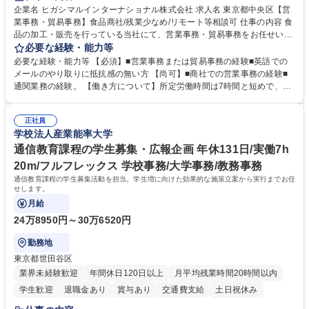
企業名 ヒガシマルインターナショナル株式会社 求人名 東京都中央区【営
業事務・貿易事務】食品商社/残業少なめ/リモート等相談可 仕事の内容 食
品の加工・販売を行っている当社にて、営業事務・貿易事務をお任せいた
します。営業社員のサポートポジションとして、受発注から海外工場との
必要な経験・能力等
調整まで幅広く対応し、当社事業の根幹を支えていただきます。 ■受発注
必要な経験・能力等 【必須】■営業事務または貿易事務の経験■英語での
業務、請求書発行 ■海外工場とのスケジュール調整 ■在庫管理 ■輸入書類
メールのやり取りに抵抗感の無い方 【尚可】■商社での営業事務の経験■
の確認・作成 ■配送手配 ■通関業者を通して行う輸出入業全般 ■倉庫との
通関業務の経験。 【働き方について】所定労働時間は7時間と短めで、残
倉入れ調整等 ※ゼネラリストとしてのキャリアアップを目指すことが可能
業も月平均20時間以下です。時差出勤制度や週1日のリモート勤務も相談
です。単に商品を販売するだけでなく原料の仕入れから販売までをトータ
可能で、ワークライフバランスを保ち長期就業しやすい環境です。 【当社
ルプロデュースしているため、商品に関わる全ての業務をサポート頂きま
正社員
の強み】1991年の設立以来、外食産業を中心としたお客様の多様なニー
学校法人産業能率大学
す。 募集職種 東京都中央区【営業事務・貿易事務】食品商社/残業少なめ/
ズに沿った冷凍水産物等の生産・輸入・販売を一貫して手掛けています。
リモート等相談可
自社工場と海外拠点の強固な連携によるワンストップサービスが最大の強
通信教育課程の学生募集・広報企画 年休131日/実働7h
みです。 学歴・資格 学歴：大学院 大学 語学力：英語 資格：
20m/フルフレックス 学校事務/大学事務/教務事務
通信教育課程の学生募集活動を担当。学生増に向けた効果的な施策立案から実行までお任
せします。
月給
24万8950円～30万6520円
勤務地
東京都世田谷区
業界未経験歓迎
年間休日120日以上
月平均残業時間20時間以内
学生歓迎
退職金あり
賞与あり
交通費支給
土日祝休み