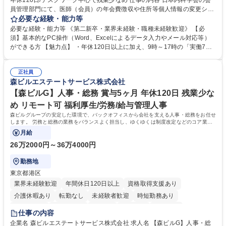
年休120日/デスクワーク中心で残業少なめ 仕事の内容 日本内科学会の会
員管理部門にて、医師（会員）の年会費徴収や住所等個人情報の変更シス
テム入力、電話・FAX対応をお任せします。将来的には、各種委員会の運
必要な経験・能力等
営事務局業務などにも幅広く携わっていただきます。 【会員管理・データ
必要な経験・能力等 《第二新卒・業界未経験・職種未経験歓迎》 【必
入力業務】 ・医師（会員）の住所変更、個人情報のシステム登録・更新
須】基本的なPC操作（Word、Excelによるデータ入力やメール対応等）
・年会費の徴収管理や入金データの照合確認 【問い合わせ対応】 ・会員
ができる方 【魅力点】 ・年休120日以上に加え、9時～17時の「実働7時
（医師）からの電話、FAX、ネット申請に伴う相談受付 ・複雑な案件のへ
間勤務」で残業も少なくワークライフバランスは抜群です。 【将来的な業
のエスカレーション・連携対応 募集職種 第二新卒歓迎！【正社員事務】
務（各種委員会運営）】 ・学会内における各種委員会のスケジュール調
年休120日/デスクワーク中心で残業少なめ
正社員
整、資料作成、当日の運営サポート 学歴・資格 学歴：大学院 大学 語学
森ビルエステートサービス株式会社
力： 資格：
【森ビルG】人事・総務 賞与5ヶ月 年休120日 残業少な
め リモート可 福利厚生/労務/給与管理人事
森ビルグループの安定した環境で、バックオフィスから会社を支える人事・総務をお任せ
します。 労務と総務の業務をバランスよく担当し、ゆくゆくは制度改定などのコア業務
にも挑戦できる、やりがいある環境です。
月給
26万2000円～36万4000円
勤務地
東京都港区
業界未経験歓迎
年間休日120日以上
資格取得支援あり
介護休暇あり
転勤なし
未経験者歓迎
時短勤務あり
経験者歓迎
退職金あり
在宅OK
賞与あり
育休あり
仕事の内容
完全週休2日制
交通費支給
長期歓迎
駅近5分以内
土日祝休み
企業名 森ビルエステートサービス株式会社 求人名 【森ビルG】人事・総