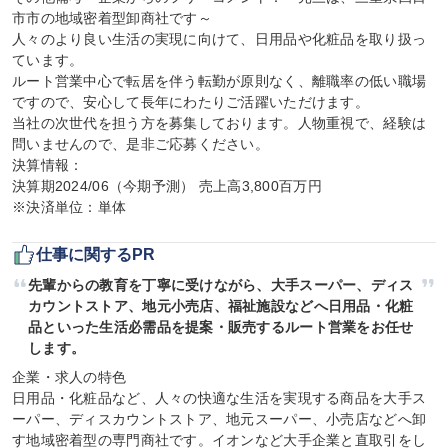
市市の地域密着型卸商社です～

人々のより良い生活の実現に向けて、日用品や化粧品を取り扱っ
ています。

ルート営業中心で転居を伴う転勤が原則なく、離職率の低い職場
ですので、安心して長年にわたりご活躍いただけます。

当社の次世代を担う方を募集しております。人物重視で、経験は
問いませんので、是非ご応募ください。

決算情報：

決算期2024/06（今期予測） 売上高3,800百万円

※決済単位：単体
仕事に関するPR
先輩からの教育を丁寧に受けながら、大手スーパー、ディス
カウントストア、地元小売店、福祉施設などへ日用品・化粧
品といった生活必需品を提案・販売するルート営業をお任せ
します。
企業・求人の特色

日用品・化粧品など、人々の快適な生活を実現する商品を大手ス
ーパー、ディスカウントストア、地元スーパー、小売店などへ卸
す地域密着型の専門商社です。イオンなど大手企業と直取引をし