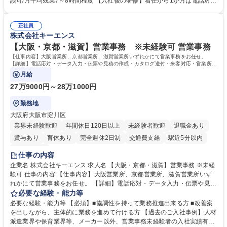
談可/月平均残業7～8時間程度 【入社後の研修】着任から1か月は電話対応
体的には】電話応対、メール、お手紙対応、ご指摘品調査報告書作成、有
のOJTを中心に実施し、電話対応に慣れた段階でメール・手紙のOJTを実
人チャットボット対応など。 【1日の対応件数】■電話：月間一人当たり
施する予定です。独り立ち以降もしっかりフォローする体制を整えていま
平均100件前後■メール・手紙：同上40件前後 募集職種 中野本社【お客様
正社員
すのでご安心ください。 【当社について】キリングループの広報機能を担
株式会社キーエンス
相談室】お客様のお声をもとにより良い商品づくりへ貢献
う会社として、お客様との出会いを大切にし、磨き上げたホスピタリティ
を込めてコミュニケーションをとりながら広報関連業務を行っておりま
【大阪・京都・滋賀】営業事務 ※未経験可 営業事務
す。 学歴・資格 学歴：大学院 大学 高専 短大 専修学校 高校 語学力： 資
【仕事内容】大阪営業所、京都営業所、滋賀営業所いずれかにて営業事務をお任せ。
格：
【詳細】電話応対・データ入力・伝票や見積の作成・カタログ送付・来客対応・営業所内
で発生する事務業務や業務改善をお任せ。
月給
27万9000円～28万1000円
勤務地
大阪府大阪市淀川区
業界未経験歓迎
年間休日120日以上
未経験者歓迎
退職金あり
賞与あり
育休あり
完全週休2日制
交通費支給
駅近5分以内
土日祝休み
仕事の内容
企業名 株式会社キーエンス 求人名 【大阪・京都・滋賀】営業事務 ※未経
験可 仕事の内容 【仕事内容】大阪営業所、京都営業所、滋賀営業所いず
れかにて営業事務をお任せ。 【詳細】電話応対・データ入力・伝票や見積
の作成・カタログ送付・来客対応・営業所内で発生する事務業務や業務改
必要な経験・能力等
善をお任せ。 【教育制度】ご入社後、育成担当とペアになりながらOJTに
必要な経験・能力等 【必須】■協調性を持って業務推進出来る方 ■改善案
て業務を覚えていただくことが可能です。業務システムがきちんと構築さ
を出しながら、主体的に業務を進めて行ける方 【過去のご入社事例】人材
れているため、スムーズに仕事に慣れることができる環境です。また、
派遣業界や保育業界等、メーカー以外、営業事務未経験者の入社実績有