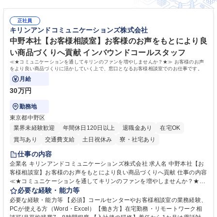
正社員
キリンアンドコミュニケーションズ株式会社
中野本社【お客様相談室】お客様のお声をもとにより良
い商品づくりへ貢献 インバウンドコールスタッフ
≪★コミュニケーションを通してキリンのファンを増やしませんか？★≫ お客様のお声
をより良い商品づくりに活かしていく上で、窓口となるお客様相談室でのお仕事です。
月給
30万円
勤務地
東京都中野区
業界未経験歓迎
年間休日120日以上
退職金あり
在宅OK
賞与あり
交通費支給
土日祝休み
寮・社宅あり
仕事の内容
企業名 キリンアンドコミュニケーションズ株式会社 求人名 中野本社【お
客様相談室】お客様のお声をもとにより良い商品づくりへ貢献 仕事の内容
≪★コミュニケーションを通してキリンのファンを増やしませんか？★≫
お客様のお声をより良い商品づくりに活かしていく上で、窓口となるお客
必要な経験・能力等
様相談室でのお仕事です。 日々お客様からいただくキリングループへのご
必要な経験・能力等 【必須】コールセンターやお客様相談室の業務経験、
意見を、企業活動に活かしています。お客様からの声に迅速かつ誠意をも
PCが使える方（Word・Excel）【働き方】在宅勤務・リモートワーク相
って対応、情報提供するとともにグループ内活動に反映しています。 【具