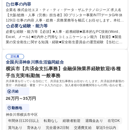
完全週休2日制
交通費支給
土日祝休み
服装自由
仕事の内容
企業名 株式会社エヌ・ティ・ティ・データ・ザムテクノロジーズ 求人名
【大阪/総務・人事（労務）担当者】3Dプリンター事業/NTTデータG/年休
129日 仕事の内容 人事・総務・庶務業務等を幅広くお任せします。本社コ
ーポレート部門と連携しながら、決められた業務だけではなく、社員や現
必要な経験・能力等
場を支えるバックオフィス担当として状況に応じて柔軟に対応いただくこ
必要な経験・能力等 【必須】■人事・総務経験■基本的なPC技術(Word、
とを期待します。 【詳細】■入退社手続き、社員情報管理■入社時オリエ
Excel、メール) ■社内外と円滑なコミュニケーション能力 【歓迎】■製造
ンテーションの実施■勤怠・各種申請内容の確認■採用業務のサポート■来
業の安全衛生に関する知識・経験■安全衛生委員会の運営経験 【当社につ
客・電話対応 ■郵便物の受領・発送・管理■オフィス設備・備品管理■建
いて】 ◎設立したばかりの会社であり、一緒に企業を立ち上げ・拡大しよ
物・設備修繕の手配及び業者対応■押印・契約書管理等の庶務業務■安全衛
うという意欲のある方を求めています。 ◎経営に近い立場で幅広くキャリ
生に関する業務等■健康診断、産業医面談、休職・復職手続き等の労務サ
正社員
アが磨けます。 ◎NTTデータグループであり福利厚生は充実しているとと
全国共済神奈川県生活協同組合
ポート■社内ルールの運用・各種社内案内■その他、拠点運営に関わる管理
もに、働き方改革も推進しています。 学歴・資格 学歴：大学院 大学 高専
部門業務 募集職種 【大阪/総務・人事（労務）担当者】3Dプリンター事
短大 専修学校 語学力： 資格：
横浜市【共済金支払事務】金融保険業界経験歓迎/各種
業/NTTデータG/年休129日
手当充実/転勤無 一般事務
共済事業を行っている当社にて、共済金支払事務をお任せいたします。共済金請求書類の
受付・内容確認・審査・データ入力のほか、加入者様や医療機関等からの問い合わせ電話
対応や書類発送等を担当します。
月給
26万円～35万円
勤務地
神奈川県横浜市中区
年間休日120日以上
転勤なし
経験者歓迎
退職金あり
在宅OK
賞与あり
育休あり
完全週休2日制
交通費支給
駅近5分以内