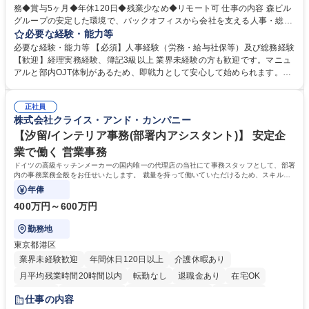
務◆賞与5ヶ月◆年休120日◆残業少なめ◆リモート可 仕事の内容 森ビル
グループの安定した環境で、バックオフィスから会社を支える人事・総務
をお任せします。 労務と総務の業務をバランスよく担当し、ゆくゆくは制
必要な経験・能力等
度改定などのコア業務にも挑戦できる、やりがいある環境です。 ■勤怠管
必要な経験・能力等 【必須】人事経験（労務・給与社保等）及び総務経験
理、給与計算、社会保険手続き、年末調整等の労務管理全般 ■入退社手続
【歓迎】経理実務経験、簿記3級以上 業界未経験の方も歓迎です。マニュ
き、社内規定の改定や人事制度改定などのコア業務 ■社内イベントの企画
アルと部内OJT体制があるため、即戦力として安心して始められます。
運営やその他総務業務全般 ※労務と総務を1：1の割合でお任せ。 入社後
【魅力・やりがい】森ビルGの安定基盤で労務から総務まで幅広く携われ
は部内のOJTを中心に、あなたの経験に合わせて不足している部分はいつ
ます。定型業務に留まらず、社内規定や人事制度の改定など会社のコア業
でも質問・相談できる環境が整っているため、安心して成長できます。 募
正社員
務に挑戦できるため、自身の成長と組織への貢献度をダイレクトに実感で
株式会社クライス・アンド・カンパニー
集職種 【森ビルG】人事・総務◆賞与5ヶ月◆年休120日◆残業少なめ◆
きます。 残業少なめ、週1日リモート可など、ワークライフバランスを保
リモート可
ち長期活躍できる環境です。 「これまでの幅広い経験を活かし、長期的な
【汐留/インテリア事務(部署内アシスタント)】 安定企
キャリアを築きたい」という前向きな意欲と挑戦を全力で応援します。 学
業で働く 営業事務
歴・資格 学歴：大学院 大学 高専 短大 専修学校 高校 語学力： 資格：日商
ドイツの高級キッチンメーカーの国内唯一の代理店の当社にて事務スタッフとして、部署
簿記検定1級 日商簿記検定2級 日商簿記検定3級
内の事務業務全般をお任せいたします。 裁量を持って働いていただけるため、スキルア
ップも可能です。
年俸
400万円～600万円
勤務地
東京都港区
業界未経験歓迎
年間休日120日以上
介護休暇あり
月平均残業時間20時間以内
転勤なし
退職金あり
在宅OK
育休あり
完全週休2日制
インセンティブあり
交通費支給
仕事の内容