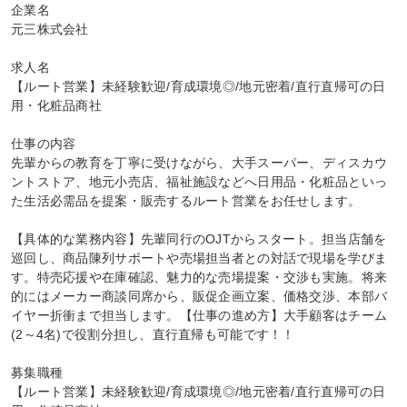
企業名

元三株式会社

求人名

【ルート営業】未経験歓迎/育成環境◎/地元密着/直行直帰可の日
用・化粧品商社

仕事の内容

先輩からの教育を丁寧に受けながら、大手スーパー、ディスカウ
ントストア、地元小売店、福祉施設などへ日用品・化粧品といっ
た生活必需品を提案・販売するルート営業をお任せします。

【具体的な業務内容】先輩同行のOJTからスタート。担当店舗を
巡回し、商品陳列サポートや売場担当者との対話で現場を学びま
す。特売応援や在庫確認、魅力的な売場提案・交渉も実施。将来
的にはメーカー商談同席から、販促企画立案、価格交渉、本部バ
イヤー折衝まで担当します。【仕事の進め方】大手顧客はチーム
(2～4名)で役割分担し、直行直帰も可能です！！

募集職種

【ルート営業】未経験歓迎/育成環境◎/地元密着/直行直帰可の日