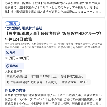
制度やキャリア支援が充実しております！ ※下記業務詳細 【業務詳細】■
必要な経験・能力等 【歓迎】営業経験or総務/人事/経理経験or官公庁職員
管理部門：広報、人事、経理など当公社の運営に係る管理業務 ■収益部
経験者で、道路事業のゼネラリストとしてのキャリアを積みたい方【社
門：駐車場の新規開拓、管理運営、新宿駅西口広場の「イベントコーナ
風】社内関係部署や東京都と連携が必要なため綿密にコミュニケーション
ー」などの管理運営 ■道路部門：整備の急がれる骨格幹線道路や木造住宅
を図っています。 【業務の魅力】■幅広く携われる：総合職（事務）で
密集地域の特定整備路線の用地取得、道路に関する普及啓発事業、都内の
は、駐車場の管理運営や道路用地の取得、公益財団法人の中枢を担う管理
道路施設や道路工事現場の見学ツアー事業 ※入社後は上記いずれかの部門
正社員
部門など多岐に渡る業務を経験できます。 ■様々なプロジェクト：駐車場
北大阪急行電鉄株式会社
へ配属。※業務内容変更の範囲：会社の定める業務 募集職種 【都庁グル
事業の他、新宿駅西口広場内に設置された照明を兼ねた広告「ブライトサ
ープ】総合職（事務）◇残業月平均9時間未満／有給年平均16日取得
イン」の管理運営を行うなど、事業収益を生み出す活動を積極的に行って
【豊中市/総務人事】経験者歓迎!/阪急阪神HDグループ/
います。 学歴・資格 学歴：大学院 大学 高専 短大 専修学校 高校 語学力：
年休124日 総務
資格：
当社にて採用関係業務、人材育成業務を中心に、中期経営計画・予算等の管理、設備投資
計画等の策定、さらに社内の重要会議の運営等、経営の根幹となる幅広い総務人事業務全
般を担当していただきます。
月給
30万円～38万円
勤務地
大阪府豊中市
業界未経験歓迎
年間休日120日以上
資格取得支援あり
月平均残業時間20時間以内
転勤なし
経験者歓迎
駅ナカ
退職金あり
完全週休2日制
交通費支給
駅近5分以内
仕事の内容
土日祝休み
服装自由
昼食補助あり
食事補助あり
企業名 北大阪急行電鉄株式会社 求人名 【豊中市/総務人事】経験者歓迎！/
阪急阪神HDグループ/年休124日 仕事の内容 当社にて採用関係業務、人材
育成業務を中心に、中期経営計画・予算等の管理、設備投資計画等の策