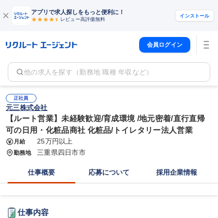
アプリで求人探しをもっと便利に！
インストール
レビュー高評価
無料
会員ログイン
他の求人を探す（勤務地 職種 年収など）
正社員
元三株式会社
【ルート営業】未経験歓迎/育成環境 /地元密着/直行直帰
可の日用・化粧品商社 化粧品/トイレタリー法人営業
25万円以上
月給
三重県四日市市
勤務地
仕事概要
応募について
採用企業情報
仕事内容