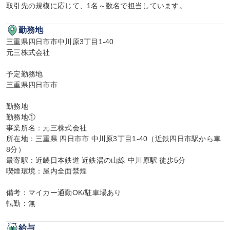
取引先の規模に応じて、1名～数名で担当しています。
勤務地
三重県四日市市中川原3丁目1-40

元三株式会社

予定勤務地

三重県四日市市

勤務地

勤務地①

事業所名：元三株式会社

所在地：三重県 四日市市 中川原3丁目1-40（近鉄四日市駅から車
8分）

最寄駅：近畿日本鉄道 近鉄湯の山線 中川原駅 徒歩5分

喫煙環境：屋内全面禁煙

備考：マイカー通勤OK/駐車場あり

転勤：無
給与