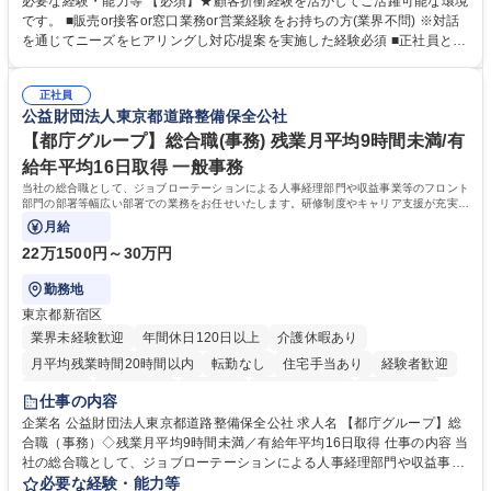
必要な経験・能力等 【必須】★顧客折衝経験を活かしてご活躍可能な環境
融商品のご提案 ■効率的な事務運用の検討・構築等 ≪業務紹介：ご応募前
です。 ■販売or接客or窓口業務or営業経験をお持ちの方(業界不問) ※対話
に必ずご覧ください≫ ※記事 https://www.mysite.bk.mufg.jp/career/circle/
を通じてニーズをヒアリングし対応/提案を実施した経験必須 ■正社員とし
article17/ ※動画 https://youtu.be/H-S7HaJqqbg 募集職種 【東京都】本支
ての就業経験1年以上 【歓迎】■金融業界での就業経験■銀行での預金為替
店の窓口業務(事務手続受付/資産運用提案)/後方事務/ロビー応対
事務経験 ■金融商品の提案・販売経験 ≪魅力≫研修やOJT環境が整ってい
正社員
るので安心して入行いただけます。 幅広いキャリアの選択肢があり、公募
公益財団法人東京都道路整備保全公社
や社内副業等を活用し、 一人ひとりが挑戦できるカルチャーが浸透してい
ます。 学歴・資格 学歴：大学院 大学 高専 短大 専修学校 高校 語学力：
【都庁グループ】総合職(事務) 残業月平均9時間未満/有
資格：
給年平均16日取得 一般事務
当社の総合職として、ジョブローテーションによる人事経理部門や収益事業等のフロント
部門の部署等幅広い部署での業務をお任せいたします。研修制度やキャリア支援が充実し
ております！ ※下記業務詳細
月給
22万1500円～30万円
勤務地
東京都新宿区
業界未経験歓迎
年間休日120日以上
介護休暇あり
月平均残業時間20時間以内
転勤なし
住宅手当あり
経験者歓迎
研修あり
退職金あり
賞与あり
完全週休2日制
交通費支給
仕事の内容
駅近5分以内
資格取得手当あり
食事補助あり
企業名 公益財団法人東京都道路整備保全公社 求人名 【都庁グループ】総
合職（事務）◇残業月平均9時間未満／有給年平均16日取得 仕事の内容 当
社の総合職として、ジョブローテーションによる人事経理部門や収益事業
等のフロント部門の部署等幅広い部署での業務をお任せいたします。研修
必要な経験・能力等