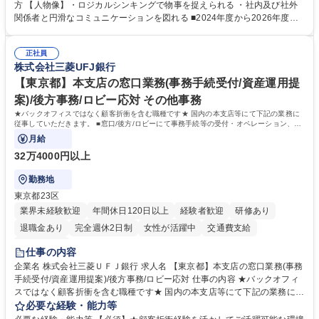
ポジションで一定期間ご活躍頂いた後、本人の適性及び将来のキャリアを
方 【人物像】・ロジカルシンキングで物事を捉えられる ・社内及び社外
鑑みてジョブローテーションを行います。 【育成】OJTでの現場育成や研
関係者と円滑なコミュニケーションを図れる ■2024年度から2026年度ま
修カリキュラムを通じて、Daigasグループの業務で必要となる知識につい
での3ヵ年を対象とする「Daigasグループ中期経営計画2026」を策定しま
て学んでいただきます。 募集職種 【第二新卒】事務系総合職 #関西を代
した。https://www.osakagas.co.jp/company/press/pr2024/1777576_564
表するインフラ企業 #ポテンシャル採用
正社員
72.html ■エネルギーセキュリティの不安定化や気候変動による自然災害の
株式会社三菱UFJ銀行
甚大化など、これまで以上に社会課題解決の重要性が高まっています。
「未来の日常」の創造に向けて持続可能な社会の実現に貢献してまいりま
【東京都】本支店の窓口業務(事務手続受付/資産運用提
す。 学歴・資格 学歴：大学院 大学 語学力： 資格：
案)/後方事務/ロビー応対 その他事務
★バックオフィスではなく顧客折衝を含む職種です★ 国内の本支店等にて下記の業務に
従事していただきます。 ■窓口/後方/ロビーにて事務手続等の受付・オペレーション、お
客様対応
月給
32万4000円以上
勤務地
東京都23区
業界未経験歓迎
年間休日120日以上
経験者歓迎
研修あり
退職金あり
完全週休2日制
女性が活躍中
交通費支給
土日祝休み
仕事の内容
企業名 株式会社三菱ＵＦＪ銀行 求人名 【東京都】本支店の窓口業務(事務
手続受付/資産運用提案)/後方事務/ロビー応対 仕事の内容 ★バックオフィ
スではなく顧客折衝を含む職種です★ 国内の本支店等にて下記の業務に従
事していただきます。 ■窓口/後方/ロビーにて事務手続等の受付・オペレ
必要な経験・能力等
ーション、お客様対応 ■窓口にて、ご来店された個人のお客様に対して金