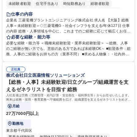
未経験者歓迎
住宅手当あり
時短勤務あり
経験者歓迎
退職金あり
在宅OK
賞与あり
完全週休2日制
交通費支給
仕事の内容
駅近5分以内
土日祝休み
服装自由
寮・社宅あり
食事補助あり
企業名 三菱電機プラントエンジニアリング株式会社 求人名 【大阪】総務
人事＜未経験歓迎＞◇三菱電機G・社会インフラを支える/年休127日 仕事
の内容 総務・人事領域を中心に、これまでのご経験に応じて幅広くお任せ
します。 ＜具体的には＞ ・総務/人事労務（給与・社保・勤怠管理など）
必要な経験・能力等
・採用・教育研修 ・福利厚生運用 など ※基本的には事務所勤務ですが、
必要な経験・能力等 ＜職種未経験歓迎・業界未経験歓迎＞ ～総務、人事
採用や教育等の業務内容により、関西圏以外への日帰り・宿泊を伴う国内
のご経験が無い方でも、意欲のある方であれば未経験OK～ ■歓迎条件：総
出張もございます。 ※担当業務を持ちつつ、お互いに助け合いながら、総
務、人事のご経験をお持ちの方（業界不問） ■求める人物像：・社内外の
務部という組織として協力しながら進める体制です。 募集職種 【大阪】
関係各部門との調整を率先して行い、業務を円滑に遂行できる協調性やコ
総務人事＜未経験歓迎＞◇三菱電機G・社会インフラを支える/年休127日
ミュニケーション能力を持っている方 ・人事総務領域に興味がありゼネラ
正社員
リスト志向をお持ちの方 学歴・資格 学歴：大学院 大学 語学力： 資格：
株式会社日立医薬情報ソリューションズ
【総務・人事】未経験歓迎/日立グループ/組織運営を支
えるゼネラリストを目指す 総務
入社直後は労務（労務管理・給与計算・安全衛生・福利厚生等）からお任せいたします。
将来は総務・採用・教育業務へ守備範囲を広げ、組織運営を支えるゼネラリストをめざせ
ます。
月給
27万7000円以上
勤務地
東京都千代田区