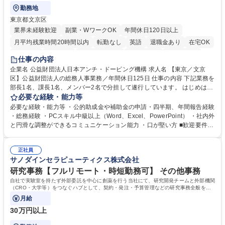
勤務地
東京都文京区
業界未経験歓迎
副業・WワークOK
年間休日120日以上
月平均残業時間20時間以内
転勤なし
英語
退職金あり
在宅OK
賞与あり
育休あり
完全週休2日制
交通費支給
土日祝休み
仕事の内容
食事補助あり
企業名 公益財団法人日本アンチ・ドーピング機構 求人名 【東京／文京
区】公益財団法人の総務人事業務／年間休日125日 仕事の内容 下記業務を
部長1名、課長1名、メンバー2名で分担して遂行しています。 はじめは担
当者として業務を覚えていただき、ゆくゆくはリーダーやマネージャーポ
必要な経験・能力等
ジションとして活躍いただくことを期待しています。 【総務・人事グルー
必要な経験・能力等 ・公的助成金や補助金の申請・四半期、年間報告経験
プの業務内容】 ・人事制度関連 ・採用活動 ・教育研修の企画、実行 ・勤
・総務経験 ・PCスキル中級以上（Word、Excel、PowerPoint） ・社内外
怠管理 ・官公庁への各種提出 ・法定の会議運営（評議員会、理事会） ・
と円滑な調整ができるコミュニケーション能力 ・口が堅い方 ■歓迎要件
コンプライアンス ・内部規程やルールの管理、整備、文書管理 ・契約関
・採用業務経験 ・英語に抵抗がない方 ・営業経験 学歴・資格 学歴：大学
連 ・衛生管理 ・防災関連・公的助成金の管理・オフィス、ファシリティ
院 大学 高専 短大 専修学校 高校 語学力： 資格：
管理 ・福利厚生関連 ・職員からの問合せ、相談対応 ・その他日常の総務
正社員
サノダインセラピューティクス株式会社
業務全般 募集職種 【東京／文京区】公益財団法人の総務人事業務／年間
休日125日
研究事務【フルリモート・時短勤務可】 その他事務
自社で実験室を持たず外部委託を中心に創薬を行う当社にて、研究開発チームと外部機関
（CRO・大学等）をつなぐハブとして、契約・発注・予算管理などの研究事務全般をお
任せします。
月給
30万円以上