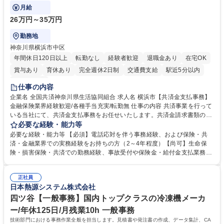
対応や書類発送等を担当します。
月給
26万円～35万円
勤務地
神奈川県横浜市中区
年間休日120日以上
転勤なし
経験者歓迎
退職金あり
在宅OK
賞与あり
育休あり
完全週休2日制
交通費支給
駅近5分以内
土日祝休み
仕事の内容
企業名 全国共済神奈川県生活協同組合 求人名 横浜市【共済金支払事務】
金融保険業界経験歓迎/各種手当充実/転勤無 仕事の内容 共済事業を行って
いる当社にて、共済金支払事務をお任せいたします。共済金請求書類の受
付・内容確認・審査・データ入力のほか、加入者様や医療機関等からの問
必要な経験・能力等
い合わせ電話対応や書類発送等を担当します。 ■共済金請求書類の受付、
必要な経験・能力等 【必須】電話応対を伴う事務経験、および保険・共
内容確認、および共済金支払に関する審査・事務処理業務全般を担当 ■専
済・金融業界での実務経験をお持ちの方（2～4年程度）【尚可】生命保
用システムへのデータ入力、各種必要書類の作成・発送作業 ■加入者様や
険・損害保険・共済での勤務経験、事故受付や保険金・給付金支払業務経
医療機関等からの各種問い合わせに対する丁寧かつ迅速な電話応対 ■現場
験がある方 【求める人物像】■相手の立場に立った丁寧な対応ができる方
調査の対応および業務プロセスの改善活動 【業務内容の変更範囲】当社の
■チームワークを大切にし、素直に学べる方★外勤の保険営業から内勤事
指定する業務 募集職種 横浜市【共済金支払事務】金融保険業界経験歓迎/
正社員
務へのキャリアチェンジ希望者も大歓迎です！ 学歴・資格 学歴：大学院
日本熱源システム株式会社
各種手当充実/転勤無
大学 高専 短大 専修学校 高校 語学力： 資格：
四ツ谷【一般事務】国内トップクラスの冷凍機メーカ
ー/年休125日/月残業10h 一般事務
技術部門における事務作業全般を担当します。見積書や発注書の作成、データ集計、CA