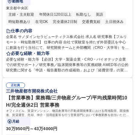
勤務地
東京都中央区
主婦・主夫歓迎
年間休日120日以上
転勤なし
英語
時短勤務あり
在宅OK
完全週休2日制
交通費支給
土日祝休み
仕事の内容
企業名 サノダインセラピューティクス株式会社 求人名 研究事務【フルリ
モート・時短勤務可】 仕事の内容 自社で実験室を持たず外部委託を中心
に創薬を行う当社にて、研究開発チームと外部機関（CRO・大学等）をつ
なぐハブとして、契約・発注・予算管理などの研究事務全般をお任せしま
必要な経験・能力等
す。 ■見積取得、発注、検収、請求処理等の事務手続き ■委託先との定例
必要な経験・能力等 【必須】大学・製薬企業・CRO・バイオテック企業
会議の調整・アジェンダ準備・議事録作成 ■研究報告書、試験関連資料、
での研究サポート／研究事務／臨床開発事務等の実務経験 AMED等の公的
SOP等の整備・版管理・保管 ■研究開発の進捗・タイムライン・予算執行
研究費に関する「申請・報告書類の作成補助」および「経費管理」の実務
管理サポート ■AMED等公的研究費の申請・報告書類作成補助および経費
経験 【尚可】 ■URA経験または産学連携・研究費管理の経験 ■AMED等の
管理 ■社内外関係者との連絡調整・その他研究開発に関わる総務・庶務 募
公的研究費の申請・執行管理経験 ■英語での文書読解・メール対応力 【働
集職種 研究事務【フルリモート・時短勤務可】
正社員
き方について】フルリモートやハイブリッド勤務、時短勤務など個々のラ
三井物産都市開発株式会社
イフスタイルに応じた柔軟な働き方が可能です。育児や介護との両立も応
【営業事務】業務職/三井物産グループ/平均残業時間10
援します。 学歴・資格 学歴：大学院 大学 語学力： 資格：
H/完全週休2日 営業事務
オフィスビル、賃貸マンション、物流倉庫等の不動産開発事業における用地取得、開発推
進、賃貸運営、売却、仲介・活用提案等を行う営業部門において事務業務を担当いただき
ます。
月給
30万9500円～43万4000円