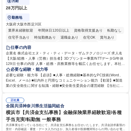
月給
28万円以上
勤務地
大阪府大阪市西淀川区
業界未経験歓迎
年間休日120日以上
資格取得支援あり
転勤なし
住宅手当あり
時短勤務あり
退職金あり
在宅OK
賞与あり
完全週休2日制
交通費支給
土日祝休み
服装自由
仕事の内容
企業名 株式会社エヌ・ティ・ティ・データ・ザムテクノロジーズ 求人名
【大阪/総務・人事（労務）担当者】3Dプリンター事業/NTTデータG/年休
129日 仕事の内容 人事・総務・庶務業務等を幅広くお任せします。本社コ
ーポレート部門と連携しながら、決められた業務だけではなく、社員や現
必要な経験・能力等
場を支えるバックオフィス担当として状況に応じて柔軟に対応いただくこ
必要な経験・能力等 【必須】■人事・総務経験■基本的なPC技術(Word、
とを期待します。 【詳細】■入退社手続き、社員情報管理■入社時オリエ
Excel、メール) ■社内外と円滑なコミュニケーション能力 【歓迎】■製造
ンテーションの実施■勤怠・各種申請内容の確認■採用業務のサポート■来
業の安全衛生に関する知識・経験■安全衛生委員会の運営経験 【当社につ
客・電話対応 ■郵便物の受領・発送・管理■オフィス設備・備品管理■建
いて】 ◎設立したばかりの会社であり、一緒に企業を立ち上げ・拡大しよ
物・設備修繕の手配及び業者対応■押印・契約書管理等の庶務業務■安全衛
うという意欲のある方を求めています。 ◎経営に近い立場で幅広くキャリ
生に関する業務等■健康診断、産業医面談、休職・復職手続き等の労務サ
正社員
アが磨けます。 ◎NTTデータグループであり福利厚生は充実しているとと
全国共済神奈川県生活協同組合
ポート■社内ルールの運用・各種社内案内■その他、拠点運営に関わる管理
もに、働き方改革も推進しています。 学歴・資格 学歴：大学院 大学 高専
部門業務 募集職種 【大阪/総務・人事（労務）担当者】3Dプリンター事
短大 専修学校 語学力： 資格：
横浜市【共済金支払事務】金融保険業界経験歓迎/各種
業/NTTデータG/年休129日
手当充実/転勤無 一般事務
共済事業を行っている当社にて、共済金支払事務をお任せいたします。共済金請求書類の
受付・内容確認・審査・データ入力のほか、加入者様や医療機関等からの問い合わせ電話