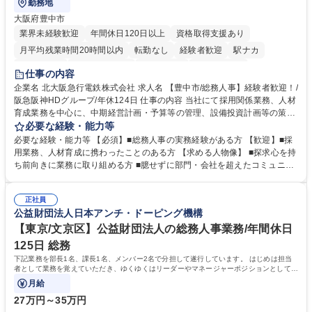
勤務地
大阪府豊中市
業界未経験歓迎
年間休日120日以上
資格取得支援あり
月平均残業時間20時間以内
転勤なし
経験者歓迎
駅ナカ
退職金あり
完全週休2日制
交通費支給
駅近5分以内
仕事の内容
土日祝休み
服装自由
昼食補助あり
食事補助あり
企業名 北大阪急行電鉄株式会社 求人名 【豊中市/総務人事】経験者歓迎！/
阪急阪神HDグループ/年休124日 仕事の内容 当社にて採用関係業務、人材
育成業務を中心に、中期経営計画・予算等の管理、設備投資計画等の策
定、さらに社内の重要会議の運営等、経営の根幹となる幅広い総務人事業
必要な経験・能力等
務全般を担当していただきます。 【主な業務内容】 ■採用関係業務および
必要な経験・能力等 【必須】■総務人事の実務経験がある方 【歓迎】■採
人材育成(社員研修)業務の推進 ■中期経営計画および予算等の管理 ■設備
用業務、人材育成に携わったことのある方 【求める人物像】 ■探求心を持
投資計画等の策定 ■社内の重要会議の運営 ■その他総務人事業務全般 【入
ち前向きに業務に取り組める方 ■臆せずに部門・会社を超えたコミュニケ
社後】入社後は採用や育成をメインに担当し将来的には経営根幹に関わる
ーションの取れる方 ■自分で考えて行動のできる方 ■第二の創業期を迎え
総務人事業務全般へ幅広く従事していただきます。 募集職種 【豊中市/総
る当社で組織の次代を担うネクスト人材として長期的に成長したい方 ■周
務人事】経験者歓迎！/阪急阪神HDグループ/年休124日
正社員
囲のメンバーと協調しつつ主体性を持って能動的に業務を推進できる方 学
公益財団法人日本アンチ・ドーピング機構
歴・資格 学歴：大学院 大学 高専 短大 専修学校 高校 語学力： 資格：
【東京/文京区】公益財団法人の総務人事業務/年間休日
125日 総務
下記業務を部長1名、課長1名、メンバー2名で分担して遂行しています。 はじめは担当
者として業務を覚えていただき、ゆくゆくはリーダーやマネージャーポジションとして活
躍いただくことを期待しています。
月給
27万円～35万円