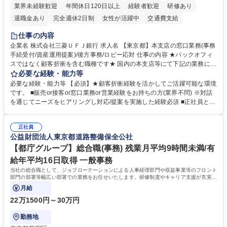
業界未経験歓迎
年間休日120日以上
経験者歓迎
研修あり
退職金あり
完全週休2日制
女性が活躍中
交通費支給
土日祝休み
仕事の内容
企業名 株式会社三菱ＵＦＪ銀行 求人名 【東京都】本支店の窓口業務(事務
手続受付/資産運用提案)/後方事務/ロビー応対 仕事の内容 ★バックオフィ
スではなく顧客折衝を含む職種です★ 国内の本支店等にて下記の業務に従
事していただきます。 ■窓口/後方/ロビーにて事務手続等の受付・オペレ
必要な経験・能力等
ーション、お客様対応 ■窓口にて、ご来店された個人のお客様に対して金
必要な経験・能力等 【必須】★顧客折衝経験を活かしてご活躍可能な環境
融商品のご提案 ■効率的な事務運用の検討・構築等 ≪業務紹介：ご応募前
です。 ■販売or接客or窓口業務or営業経験をお持ちの方(業界不問) ※対話
に必ずご覧ください≫ ※記事 https://www.mysite.bk.mufg.jp/career/circle/
を通じてニーズをヒアリングし対応/提案を実施した経験必須 ■正社員とし
article17/ ※動画 https://youtu.be/H-S7HaJqqbg 募集職種 【東京都】本支
ての就業経験1年以上 【歓迎】■金融業界での就業経験■銀行での預金為替
店の窓口業務(事務手続受付/資産運用提案)/後方事務/ロビー応対
事務経験 ■金融商品の提案・販売経験 ≪魅力≫研修やOJT環境が整ってい
正社員
るので安心して入行いただけます。 幅広いキャリアの選択肢があり、公募
公益財団法人東京都道路整備保全公社
や社内副業等を活用し、 一人ひとりが挑戦できるカルチャーが浸透してい
ます。 学歴・資格 学歴：大学院 大学 高専 短大 専修学校 高校 語学力：
【都庁グループ】総合職(事務) 残業月平均9時間未満/有
資格：
給年平均16日取得 一般事務
当社の総合職として、ジョブローテーションによる人事経理部門や収益事業等のフロント
部門の部署等幅広い部署での業務をお任せいたします。研修制度やキャリア支援が充実し
ております！ ※下記業務詳細
月給
22万1500円～30万円
勤務地