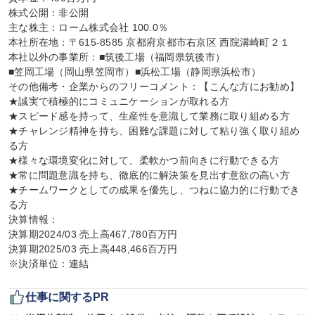
株式公開：非公開

主な株主：ローム株式会社 100.0％

本社所在地：〒615-8585 京都府京都市右京区 西院溝崎町２１

本社以外の事業所：■筑後工場（福岡県筑後市）

■笠岡工場（岡山県笠岡市）■浜松工場（静岡県浜松市）

その他備考・企業からのフリーコメント：【こんな方にお勧め】

★誠実で積極的にコミュニケーションが取れる方

★スピード感を持って、生産性を意識して業務に取り組める方

★チャレンジ精神を持ち、困難な課題に対して粘り強く取り組め
る方

★様々な環境変化に対して、柔軟かつ前向きに行動できる方

★常に問題意識を持ち、徹底的に解決策を見出す意欲の高い方

★チームワークとしての成果を優先し、つねに協力的に行動でき
る方

決算情報：

決算期2024/03 売上高467,780百万円

決算期2025/03 売上高448,466百万円

※決済単位：連結
仕事に関するPR