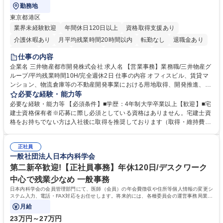
勤務地
東京都港区
業界未経験歓迎
年間休日120日以上
資格取得支援あり
介護休暇あり
月平均残業時間20時間以内
転勤なし
退職金あり
在宅OK
賞与あり
育休あり
完全週休2日制
交通費支給
仕事の内容
駅近5分以内
土日祝休み
寮・社宅あり
企業名 三井物産都市開発株式会社 求人名 【営業事務】業務職/三井物産グ
ループ/平均残業時間10H/完全週休2日 仕事の内容 オフィスビル、賃貸マ
ンション、物流倉庫等の不動産開発事業における用地取得、開発推進、賃
貸運営、売却、仲介・活用提案等を行う営業部門において事務業務を担当
必要な経験・能力等
いただきます。 【詳細】・契約書管理、契約書製本、捺印対応、ファイリ
必要な経験・能力等 【必須条件】■学歴：4年制大学卒業以上【歓迎】■宅
ング、登記簿取得、調書取得・支払業務（各種費用支払、支払管理、請
建士資格保有者※応募に際し必須としている資格はありません。宅建士資
求・支払データ登録、取引先マスター申請対応）・予算作成及び予実管
格をお持ちでない方は入社後に取得を推奨しております（取得・維持費用
理・各種稟議書、報告書作成業務・各種台帳管理、交際費・会議費支払報
の一部補助あり） 【求める人物像】 ・向学心豊かで、主体的に行動でき
告書作成及び月次管理・部内総務庶務全般 など※※配属先によっては上記
る方。 ・社内外の多様な関係者と協調して業務を進められるコミュニケー
の他に担当頂く業務が発生する場合があります。 募集職種 【営業事務】
正社員
ション力がある方。 ・チャレンジを厭わず、粘り強く業務に取り組める
一般社団法人日本内科学会
業務職/三井物産グループ/平均残業時間10H/完全週休2日
方。多様な関係者と謙虚に信頼関係を構築でき、期限を意識したスケジュ
ール管理が出来る方。※将来的に他部署（営業部門、コーポレート部門）
第二新卒歓迎!【正社員事務】年休120日/デスクワーク
へのジョブローテーションの可能性があります。 学歴・資格 学歴：大学
中心で残業少なめ 一般事務
院 大学 語学力： 資格：宅地建物取引士
日本内科学会の会員管理部門にて、医師（会員）の年会費徴収や住所等個人情報の変更シ
ステム入力、電話・FAX対応をお任せします。将来的には、各種委員会の運営事務局業務
などにも幅広く携わっていただきます。
月給
23万円～27万円