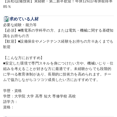
【浜松/設備技術】未経験・第二新卒歓迎！年休126日/有休取得率
85％
求めている人材
必要な経験・能力等

【必須】■機電系の学科卒の方、または電気・機械に関する基礎知
識をお持ちの方

【歓迎】■設備保全やメンテナンス経験をお持ちの方※あくまでも
歓迎

【こんな方におすすめ】

■安定した環境で専門スキルを身につけたい方や、機械いじり・仕
組みを考えることが好きな方に最適です。未経験からでも段階的
に学べる教育体制があり、長期的に技術力を高められます。チー
ムで協力しながらコツコツ成長したい方におすすめです。

学歴・資格

学歴：大学院 大学 高専 短大 専修学校 高校

語学力：

資格：