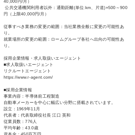
40,000円/月）

 公共交通機関利用者以外：通勤距離(単位:km、片道)×500～900
円（上限40,000円/月）

従事すべき業務の変更の範囲：当社業務全般に変更の可能性あ
り。

就業場所の変更の範囲：ロームグループ各社へ出向の可能性あ
り。

採用企業情報・求人取扱いエージェント

■求人取扱いエージェント

リクルートエージェント

https://www.r-agent.com/

■採用企業情報

事業内容：半導体前工程製造

自動車メーカーを中心に幅広い分野に搭載されています。

設立：1969年11月

代表者：代表取締役社長 江口 英和

従業員数：776人

平均年齢：43.0歳

資本金：450百万円
