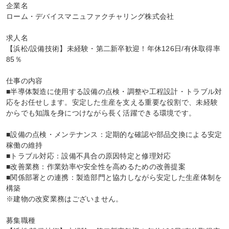
企業名

ローム・デバイスマニュファクチャリング株式会社

求人名

【浜松/設備技術】未経験・第二新卒歓迎！年休126日/有休取得率
85％

仕事の内容

■半導体製造に使用する設備の点検・調整や工程設計・トラブル対
応をお任せします。安定した生産を支える重要な役割で、未経験
からでも知識を身につけながら長く活躍できる環境です。

■設備の点検・メンテナンス：定期的な確認や部品交換による安定
稼働の維持

■トラブル対応：設備不具合の原因特定と修理対応

■改善業務：作業効率や安全性を高めるための改善提案

■関係部署との連携：製造部門と協力しながら安定した生産体制を
構築

※建物の改変業務はございません。

募集職種
