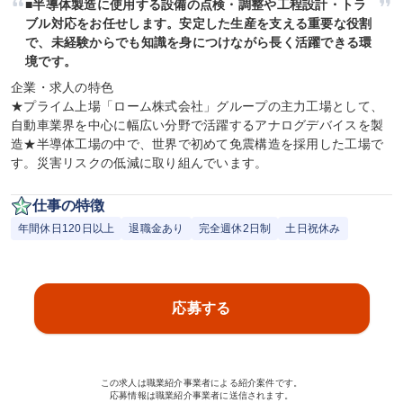
■半導体製造に使用する設備の点検・調整や工程設計・トラ
ブル対応をお任せします。安定した生産を支える重要な役割
で、未経験からでも知識を身につけながら長く活躍できる環
境です。
企業・求人の特色

★プライム上場「ローム株式会社」グループの主力工場として、
自動車業界を中心に幅広い分野で活躍するアナログデバイスを製
造★半導体工場の中で、世界で初めて免震構造を採用した工場で
す。災害リスクの低減に取り組んでいます。
仕事の特徴
年間休日120日以上
退職金あり
完全週休2日制
土日祝休み
応募する
この求人は職業紹介事業者による紹介案件です。
応募情報は職業紹介事業者に送信されます。