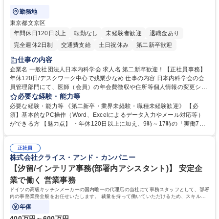
勤務地
東京都文京区
年間休日120日以上
転勤なし
未経験者歓迎
退職金あり
完全週休2日制
交通費支給
土日祝休み
第二新卒歓迎
仕事の内容
企業名 一般社団法人日本内科学会 求人名 第二新卒歓迎！【正社員事務】
年休120日/デスクワーク中心で残業少なめ 仕事の内容 日本内科学会の会
員管理部門にて、医師（会員）の年会費徴収や住所等個人情報の変更シス
テム入力、電話・FAX対応をお任せします。将来的には、各種委員会の運
必要な経験・能力等
営事務局業務などにも幅広く携わっていただきます。 【会員管理・データ
必要な経験・能力等 《第二新卒・業界未経験・職種未経験歓迎》 【必
入力業務】 ・医師（会員）の住所変更、個人情報のシステム登録・更新
須】基本的なPC操作（Word、Excelによるデータ入力やメール対応等）
・年会費の徴収管理や入金データの照合確認 【問い合わせ対応】 ・会員
ができる方 【魅力点】 ・年休120日以上に加え、9時～17時の「実働7時
（医師）からの電話、FAX、ネット申請に伴う相談受付 ・複雑な案件のへ
間勤務」で残業も少なくワークライフバランスは抜群です。 【将来的な業
のエスカレーション・連携対応 募集職種 第二新卒歓迎！【正社員事務】
務（各種委員会運営）】 ・学会内における各種委員会のスケジュール調
年休120日/デスクワーク中心で残業少なめ
正社員
整、資料作成、当日の運営サポート 学歴・資格 学歴：大学院 大学 語学
株式会社クライス・アンド・カンパニー
力： 資格：
【汐留/インテリア事務(部署内アシスタント)】 安定企
業で働く 営業事務
ドイツの高級キッチンメーカーの国内唯一の代理店の当社にて事務スタッフとして、部署
内の事務業務全般をお任せいたします。 裁量を持って働いていただけるため、スキルア
ップも可能です。
年俸
400万円～600万円