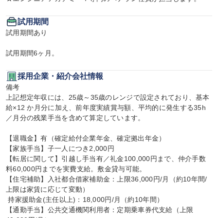
試用期間
試用期間あり

試用期間6ヶ月。
採用企業・紹介会社情報
備考

上記想定年収には、25歳～35歳のレンジで設定されており、基本
給×12 か月分に加え、前年度実績賞与額、平均的に発生する35h
／月分の残業手当を含めて算定しています。

【退職金】有（確定給付企業年金、確定拠出年金）

【家族手当】子一人につき2,000円

【転居に関して】引越し手当有／礼金100,000円まで、仲介手数
料60,000円までを実費支給。敷金貸与可能。

【住宅補助】入社都合借家補助金：上限36,000円/月（約10年間/
上限は家賃に応じて変動）

 持家援助金(主任以上)：18,000円/月（約10年間）

【通勤手当】公共交通機関利用者：定期乗車券代支給（上限