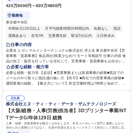
420万6000円～603万4800円
勤務地
東京都中央区
年間休日120日以上
月平均残業時間20時間以内
転勤なし
英語
退職金あり
在宅OK
交通費支給
駅近5分以内
土日祝休み
仕事の内容
企業名 ヒガシマルインターナショナル株式会社 求人名 東京都中央区【営
業事務・貿易事務】食品商社/残業少なめ/リモート等相談可 仕事の内容 食
品の加工・販売を行っている当社にて、営業事務・貿易事務をお任せいた
します。営業社員のサポートポジションとして、受発注から海外工場との
必要な経験・能力等
調整まで幅広く対応し、当社事業の根幹を支えていただきます。 ■受発注
必要な経験・能力等 【必須】■営業事務または貿易事務の経験■英語での
業務、請求書発行 ■海外工場とのスケジュール調整 ■在庫管理 ■輸入書類
メールのやり取りに抵抗感の無い方 【尚可】■商社での営業事務の経験■
の確認・作成 ■配送手配 ■通関業者を通して行う輸出入業全般 ■倉庫との
通関業務の経験。 【働き方について】所定労働時間は7時間と短めで、残
倉入れ調整等 ※ゼネラリストとしてのキャリアアップを目指すことが可能
業も月平均20時間以下です。時差出勤制度や週1日のリモート勤務も相談
です。単に商品を販売するだけでなく原料の仕入れから販売までをトータ
可能で、ワークライフバランスを保ち長期就業しやすい環境です。 【当社
ルプロデュースしているため、商品に関わる全ての業務をサポート頂きま
正社員
の強み】1991年の設立以来、外食産業を中心としたお客様の多様なニー
株式会社エヌ・ティ・ティ・データ・ザムテクノロジーズ
す。 募集職種 東京都中央区【営業事務・貿易事務】食品商社/残業少なめ/
ズに沿った冷凍水産物等の生産・輸入・販売を一貫して手掛けています。
リモート等相談可
自社工場と海外拠点の強固な連携によるワンストップサービスが最大の強
【大阪/総務・人事(労務)担当者】3Dプリンター事業/NT
みです。 学歴・資格 学歴：大学院 大学 語学力：英語 資格：
TデータG/年休129日 総務
人事・総務・庶務業務等を幅広くお任せします。本社コーポレート部門と連携しながら、
決められた業務だけではなく、社員や現場を支えるバックオフィス担当として状況に応じ
て柔軟に対応いただくことを期待します。