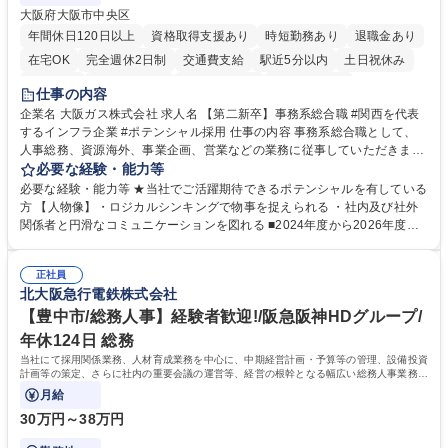
大阪府大阪市中央区
年間休日120日以上
資格取得支援あり
時短勤務あり
退職金あり
在宅OK
完全週休2日制
交通費支給
駅近5分以内
土日祝休み
服装自由
第二新卒歓迎
寮・社宅あり
食事補助あり
仕事の内容
企業名 大阪ガス株式会社 求人名 【第二新卒】事務系総合職 #関西を代表
するインフラ企業 #ポテンシャル採用 仕事の内容 事務系総合職として、
人事総務、資源海外、事業企画、営業などの業務に従事していただきま
す。 【業務内容の一例】■所属事業部の勤労業務 ■海外に関係する各種業
必要な経験・能力等
務 ■営業部門の企画スタッフ、ルート営業 【キャリアパス】入社後の配属
必要な経験・能力等 ★当社でご活躍期待できるポテンシャルを有している
ポジションで一定期間ご活躍頂いた後、本人の適性及び将来のキャリアを
方 【人物像】・ロジカルシンキングで物事を捉えられる ・社内及び社外
鑑みてジョブローテーションを行います。 【育成】OJTでの現場育成や研
関係者と円滑なコミュニケーションを図れる ■2024年度から2026年度ま
修カリキュラムを通じて、Daigasグループの業務で必要となる知識につい
での3ヵ年を対象とする「Daigasグループ中期経営計画2026」を策定しま
て学んでいただきます。 募集職種 【第二新卒】事務系総合職 #関西を代
した。https://www.osakagas.co.jp/company/press/pr2024/1777576_564
表するインフラ企業 #ポテンシャル採用
正社員
72.html ■エネルギーセキュリティの不安定化や気候変動による自然災害の
北大阪急行電鉄株式会社
甚大化など、これまで以上に社会課題解決の重要性が高まっています。
「未来の日常」の創造に向けて持続可能な社会の実現に貢献してまいりま
【豊中市/総務人事】経験者歓迎!/阪急阪神HDグループ/
す。 学歴・資格 学歴：大学院 大学 語学力： 資格：
年休124日 総務
当社にて採用関係業務、人材育成業務を中心に、中期経営計画・予算等の管理、設備投資
計画等の策定、さらに社内の重要会議の運営等、経営の根幹となる幅広い総務人事業務全
般を担当していただきます。
月給
30万円～38万円