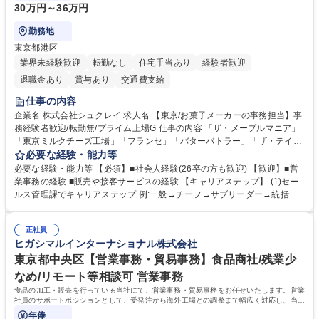
30万円～36万円
勤務地
東京都港区
業界未経験歓迎
転勤なし
住宅手当あり
経験者歓迎
退職金あり
賞与あり
交通費支給
仕事の内容
企業名 株式会社シュクレイ 求人名 【東京/お菓子メーカーの事務担当】事
務経験者歓迎/転勤無/プライム上場G 仕事の内容 「ザ・メープルマニア」
「東京ミルクチーズ工場」「フランセ」「バターバトラー」「ザ・テイラ
ー」「DROOLY」等のブランドを多数展開する当社にて、オリジナル菓子
必要な経験・能力等
ブランド商品の事務業務をお任せいたします。 【具体的な業務内容】 ■店
必要な経験・能力等 【必須】■社会人経験(26卒の方も歓迎) 【歓迎】■営
舗からの発注受付/PC入力業務 ■受電対応(社内/社外) ■商品のマスター登
業事務の経験 ■販売や接客サービスの経験 【キャリアステップ】 (1)セー
録 ■日々の売上抽出・報告 ■提携企業への書類送付業務 ■契約書管理業務
ルス管理課でキャリアステップ 例:一般→チーフ→サブリーダー→統括リ
■ホームページへの問い合わせ対応 など 募集職種 【東京/お菓子メーカー
ーダー→マネージャー (2)他ポジションへのキャリアも可能 ※過去、未経
の事務担当】事務経験者歓迎/転勤無/プライム上場G
験で経営管理部内で経理へ異動した方もいらっしゃいます。年3回の面談
正社員
や個別面談を通してご自身のキャリアと向き合っていただき、会社として
ヒガシマルインターナショナル株式会社
もバックアップしていきます。 学歴・資格 学歴：大学院 大学 高専 短大
専修学校 高校 語学力： 資格：
東京都中央区【営業事務・貿易事務】食品商社/残業少
なめ/リモート等相談可 営業事務
食品の加工・販売を行っている当社にて、営業事務・貿易事務をお任せいたします。営業
社員のサポートポジションとして、受発注から海外工場との調整まで幅広く対応し、当社
事業の根幹を支えていただきます。
年俸