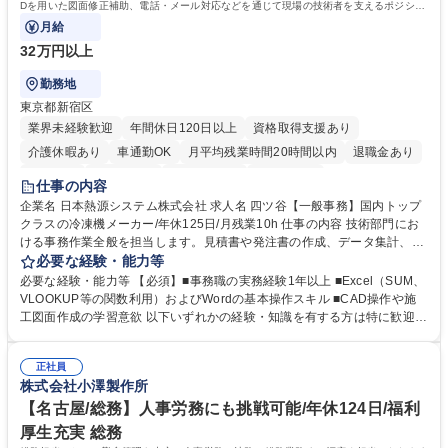
Dを用いた図面修正補助、電話・メール対応などを通じて現場の技術者を支えるポジショ
ンです。
月給
32万円以上
勤務地
東京都新宿区
業界未経験歓迎
年間休日120日以上
資格取得支援あり
介護休暇あり
車通勤OK
月平均残業時間20時間以内
退職金あり
賞与あり
交通費支給
駅近5分以内
土日祝休み
仕事の内容
企業名 日本熱源システム株式会社 求人名 四ツ谷【一般事務】国内トップ
クラスの冷凍機メーカー/年休125日/月残業10h 仕事の内容 技術部門にお
ける事務作業全般を担当します。見積書や発注書の作成、データ集計、C
ADを用いた図面修正補助、電話・メール対応などを通じて現場の技術者
必要な経験・能力等
を支えるポジションです。 【仕事内容】■資料の整理、作成、ファイリン
必要な経験・能力等 【必須】■事務職の実務経験1年以上 ■Excel（SUM、
グ、受発注等のデータ入力 ■工事見積書や発注書など案件に関する書面の
VLOOKUP等の関数利用）およびWordの基本操作スキル ■CAD操作や施
作成および管理■Excel関数を用いたデータ集計および管理■CAD操作によ
工図面作成の学習意欲 以下いずれかの経験・知識を有する方は特に歓迎し
る設備施工図の作成補助および図面修正■電話対応、メール対応、備品受
ます！ ■建設会社やサブコン会社での事務職経験 ■CADの使用経験 ■施工
発注処理■技術部門や現場担当者との連絡調整業務 ※必要な知識は業務の
図面の作成経験 ■配管図面の作成経験 ※SUM・VLOOKUP・SUMIFなど
中で少しずつ身につけられますので、専門知識を持たない方でも安心して
正社員
を使用しますが既存フォーマットへの入力・修正が中心です。一から関数
株式会社小澤製作所
ご応募いただけます。 募集職種 四ツ谷【一般事務】国内トップクラスの
を組むことはありませんのでご安心ください。 学歴・資格 学歴：大学院
冷凍機メーカー/年休125日/月残業10h
大学 高専 短大 専修学校 高校 語学力： 資格：第一種運転免許普通自動車
【名古屋/総務】人事労務にも挑戦可能/年休124日/福利
厚生充実 総務