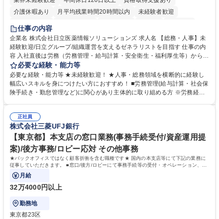
業界未経験歓迎
年間休日120日以上
資格取得支援あり
介護休暇あり
月平均残業時間20時間以内
未経験者歓迎
住宅手当あり
時短勤務あり
退職金あり
在宅OK
賞与あり
仕事の内容
育休あり
完全週休2日制
交通費支給
土日祝休み
寮・社宅あり
企業名 株式会社日立医薬情報ソリューションズ 求人名 【総務・人事】未
経験歓迎/日立グループ/組織運営を支えるゼネラリストを目指す 仕事の内
容 入社直後は労務（労務管理・給与計算・安全衛生・福利厚生等）からお
任せいたします。将来は総務・採用・教育業務へ守備範囲を広げ、組織運
必要な経験・能力等
営を支えるゼネラリストをめざせます。 ・初期業務：労働時間管理、給与
必要な経験・能力等 ★未経験歓迎！ ★人事・総務領域を横断的に経験し
計算、社会保険対応、福利厚生管理、安全衛生、健康経営推進等をお任せ
幅広いスキルを身につけたい方におすすめ！ ■労務管理(給与計算・社会保
します。ご経験に応じて、休職者管理など、幅広く経験を積んでいただき
険手続き・勤怠管理など)に関心があり主体的に取り組める方 ※労務経験
ます。 ・将来的な広がり：総務・採用・教育・税務対応・経営企画等。
者は早期にご活躍いただけます。 ■チームで仕事を推進できる方■将来は
★メンバーがマンツーマンで丁寧に教えるため、ご経験が浅くても安心！
マネジメント職として活躍したい 【尚可】■人事、労務、採用、教育業務
幅広く経験を積みたい意欲がある方に最適な環境です。 募集職種 【総
正社員
のご経験 ■労務管理（給与計算・社会保険手続き・勤怠管理など）の経験
株式会社三菱UFJ銀行
務・人事】未経験歓迎/日立グループ/組織運営を支えるゼネラリストを目
■衛生管理者の資格をお持ちの方 学歴・資格 学歴：大学院 大学 高専 短大
指す
専修学校 高校 語学力： 資格：
【東京都】本支店の窓口業務(事務手続受付/資産運用提
案)/後方事務/ロビー応対 その他事務
★バックオフィスではなく顧客折衝を含む職種です★ 国内の本支店等にて下記の業務に
従事していただきます。 ■窓口/後方/ロビーにて事務手続等の受付・オペレーション、お
客様対応
月給
32万4000円以上
勤務地
東京都23区