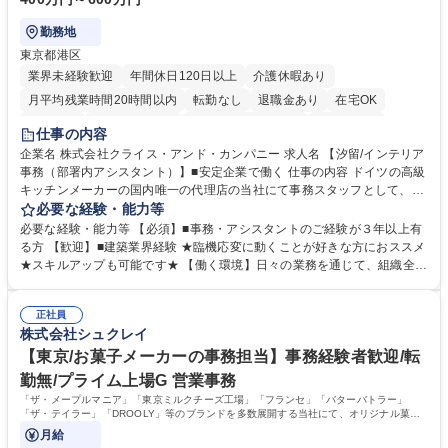
勤務地
東京都港区
業界未経験歓迎
年間休日120日以上
介護休暇あり
月平均残業時間20時間以内
転勤なし
退職金あり
在宅OK
育休あり
完全週休2日制
インセンティブあり
交通費支給
仕事の内容
駅近5分以内
土日祝休み
企業名 株式会社クライス・アンド・カンパニー 求人名 【汐留/インテリア
事務（部署内アシスタント）】■安定企業で働く 仕事の内容 ドイツの高級
キッチンメーカーの国内唯一の代理店の当社にて事務スタッフとして、部
署内の事務業務全般をお任せいたします。 裁量を持って働いていただける
必要な経験・能力等
ため、スキルアップも可能です。 【部署内の事務業務全般】 ■サンプルの
必要な経験・能力等 【必須】■事務・アシスタントのご経験が３年以上有
仕分け・整理 ■電話応対 ■書類作成（会議資料、お客様宛請求書、支払書
る方 【歓迎】■建築業界経験 ★臨機応変に動くことが好きな方におススメ
類を取りまとめて経理へ提出等） ■ショールームアテンド・運営・予約業
★スキルアップも可能です★ 【働く環境】日々の業務を通じて、組織全体
務 ■広報・PR業務のアシスタント（SNS投稿補助、資料作成など） ■納品
のサポートを行い、成果を実感できる仕事です。また、コミュニケーショ
時の取扱説明書作成・送付（キッチン、機器等の商品） 募集職種 【汐留/
ンスキルや問題解決能力が磨かれ、キャリアアップのチャンスも豊富。チ
インテリア事務（部署内アシスタント）】■安定企業で働く
正社員
ームとの協力や新しいアイデアを活かす場もあり、やりがいを感じながら
株式会社シュクレイ
働けます。 【歓迎】 ■インテリアの業界のご経験が有る方■PCの作業に慣
れている方 学歴・資格 学歴：大学院 大学 高専 短大 専修学校 語学力： 資
【東京/お菓子メーカーの事務担当】事務経験者歓迎/転
格：
勤無/プライム上場G 営業事務
「ザ・メープルマニア」「東京ミルクチーズ工場」「フランセ」「バターバトラー」
「ザ・テイラー」「DROOLY」等のブランドを多数展開する当社にて、オリジナル菓子
ブランド商品の事務業務をお任せいたします。
月給