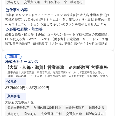
賞与あり
交通費支給
土日祝休み
寮・社宅あり
仕事の内容
企業名 キリンアンドコミュニケーションズ株式会社 求人名 中野本社【お
客様相談室】お客様のお声をもとにより良い商品づくりへ貢献 仕事の内容
≪★コミュニケーションを通してキリンのファンを増やしませんか？★≫
お客様のお声をより良い商品づくりに活かしていく上で、窓口となるお客
必要な経験・能力等
様相談室でのお仕事です。 日々お客様からいただくキリングループへのご
必要な経験・能力等 【必須】コールセンターやお客様相談室の業務経験、
意見を、企業活動に活かしています。お客様からの声に迅速かつ誠意をも
PCが使える方（Word・Excel）【働き方】在宅勤務・リモートワーク相
って対応、情報提供するとともにグループ内活動に反映しています。 【具
談可/月平均残業7～8時間程度 【入社後の研修】着任から1か月は電話対応
体的には】電話応対、メール、お手紙対応、ご指摘品調査報告書作成、有
のOJTを中心に実施し、電話対応に慣れた段階でメール・手紙のOJTを実
人チャットボット対応など。 【1日の対応件数】■電話：月間一人当たり
施する予定です。独り立ち以降もしっかりフォローする体制を整えていま
平均100件前後■メール・手紙：同上40件前後 募集職種 中野本社【お客様
正社員
すのでご安心ください。 【当社について】キリングループの広報機能を担
株式会社キーエンス
相談室】お客様のお声をもとにより良い商品づくりへ貢献
う会社として、お客様との出会いを大切にし、磨き上げたホスピタリティ
を込めてコミュニケーションをとりながら広報関連業務を行っておりま
【大阪・京都・滋賀】営業事務 ※未経験可 営業事務
す。 学歴・資格 学歴：大学院 大学 高専 短大 専修学校 高校 語学力： 資
【仕事内容】大阪営業所、京都営業所、滋賀営業所いずれかにて営業事務をお任せ。
格：
【詳細】電話応対・データ入力・伝票や見積の作成・カタログ送付・来客対応・営業所内
で発生する事務業務や業務改善をお任せ。
月給
27万9000円～28万1000円
勤務地
大阪府大阪市淀川区
業界未経験歓迎
年間休日120日以上
未経験者歓迎
退職金あり
賞与あり
育休あり
完全週休2日制
交通費支給
駅近5分以内