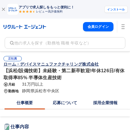
アプリで求人探しをもっと便利に！
インストール
レビュー高評価
無料
会員ログイン
他の求人を探す（勤務地 職種 年収など）
正社員
ローム・デバイスマニュファクチャリング株式会社
【浜松/設備技術】未経験・第二新卒歓迎!年休126日/有休
取得率85% 半導体生産技術
31万円以上
月給
静岡県浜松市中央区
勤務地
仕事概要
応募について
採用企業情報
仕事内容