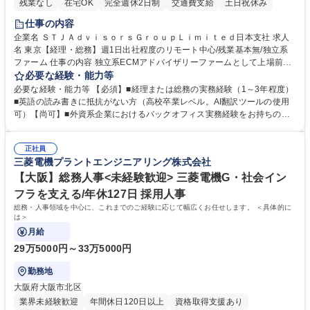
残業なし
在宅OK
完全週休2日制
交通費支給
土日祝休み
仕事の内容
企業名 ＳＴＪＡｄｖｉｓｏｒｓＧｒｏｕｐＬｉｍｉｔｅｄ日本支社 求人
名 東京【経理・総務】週1日出社程度のリモート中心/残業基本無/独立系
ファーム 仕事の内容 独立系ECMアドバイザリーファームとして上場前後
の資本市場戦略を設計する当社にて経理・総務をお任せします。基礎的な
必要な経験・能力等
バックオフィス業務からスタートし組織を支える専任担当として広く活躍
必要な経験・能力等 【必須】■経理または総務の実務経験（1～3年程度）
できる環境です。 ■日常経理、月次および年次決算サポート業務 ■本国
■英語の読み書きに抵抗がない方（高校卒業レベル。AI翻訳ツールの使用
（グローバル）との英文メール対応（AI翻訳ツール等を使用しての対応で
可）【尚可】■外資系企業におけるバックオフィス実務経験をお持ちの方
問題ございません） ■オフィス環境整備、郵便物の発送・受取等の総務業
【必須・尚可要件】簿記などの特別な資格や、TOEIC等のスコアは求めて
務全般 ■その他バックオフィス関連サポート ※ご経験に合わせて無理なく
おりません。日々の事務処理を丁寧かつ正確に行える方を歓迎します。
業務をお任せします。残業も基本的には発生せず、ご自身のペースで業務
正社員
【働き方について】現在は週4日程度の在宅勤務を実施しており、ワーク
三菱電機プラントエンジニアリング株式会社
を進めやすく定着率の高い環境です。 募集職種 東京【経理・総務】週1日
ライフバランスを重視する方に最適な環境です（フルリモートも面接で相
出社程度のリモート中心/残業基本無/独立系ファーム
談可）。【求める人物像】幅広いバックオフィス業務に柔軟に対応でき、
【大阪】総務人事<未経験歓迎> 三菱電機G・社会イン
社内外と円滑にコミュニケーションを取りながら業務を推進できる方 学
フラを支える/年休127日 採用人事
歴・資格 学歴：大学院 大学 高専 短大 専修学校 高校 語学力： 資格：
総務・人事領域を中心に、これまでのご経験に応じて幅広くお任せします。 ＜具体的に
は＞
月給
29万5000円～33万5000円
勤務地
大阪府大阪市北区
業界未経験歓迎
年間休日120日以上
資格取得支援あり