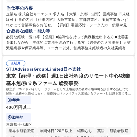
土日祝休み
仕事の内容
企業名 株式会社キーエンス 求人名 【大阪・京都・滋賀】営業事務 ※未経
験可 仕事の内容 【仕事内容】大阪営業所、京都営業所、滋賀営業所いず
れかにて営業事務をお任せ。 【詳細】電話応対・データ入力・伝票や見積
の作成・カタログ送付・来客対応・営業所内で発生する事務業務や業務改
必要な経験・能力等
善をお任せ。 【教育制度】ご入社後、育成担当とペアになりながらOJTに
必要な経験・能力等 【必須】■協調性を持って業務推進出来る方 ■改善案
て業務を覚えていただくことが可能です。業務システムがきちんと構築さ
を出しながら、主体的に業務を進めて行ける方 【過去のご入社事例】人材
れているため、スムーズに仕事に慣れることができる環境です。また、
派遣業界や保育業界等、メーカー以外、営業事務未経験者の入社実績有
「チームで成果を出す文化」があり、良いやり方を積極的に共有しながら
【当社の事務職について】単なる事務ではなく主体性を発揮したサポート
常に改善を目指す風土のため、安心して業務に取り組んでいただけます。
により、キーエンスの付加価値向上に貢献します。ベースの定型業務に加
募集職種 【大阪・京都・滋賀】営業事務 ※未経験可
正社員
えて、お客様や社員の状況に合わせ、能動的なサポート、改善の動きも期
STJAdvisorsGroupLimited日本支社
待され。組織を支えるスペシャリストとして、チームに貢献し、結果的に
社員から頼られる存在になることができます。平均19:30の退勤以降の業
東京【経理・総務】週1日出社程度のリモート中心/残業
務の持ち帰りも禁止されており、メリハリのある働き方となります。 学
基本無/独立系ファーム 総務事務
歴・資格 学歴：大学院 大学 高専 短大 語学力： 資格：
独立系ECMアドバイザリーファームとして上場前後の資本市場戦略を設計する当社にて
経理・総務をお任せします。基礎的なバックオフィス業務からスタートし組織を支える専
任担当として広く活躍できる環境です。
年俸
400万円以上
勤務地
東京都千代田区
業界未経験歓迎
年間休日120日以上
転勤なし
英語
経験者歓迎