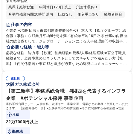
東京都新宿区
業界未経験歓迎
年間休日120日以上
介護休暇あり
月平均残業時間20時間以内
転勤なし
住宅手当あり
経験者歓迎
研修あり
退職金あり
賞与あり
完全週休2日制
交通費支給
仕事の内容
駅近5分以内
資格取得手当あり
食事補助あり
企業名 公益財団法人東京都道路整備保全公社 求人名 【都庁グループ】総
合職（事務）◇残業月平均9時間未満／有給年平均16日取得 仕事の内容 当
社の総合職として、ジョブローテーションによる人事経理部門や収益事業
等のフロント部門の部署等幅広い部署での業務をお任せいたします。研修
必要な経験・能力等
制度やキャリア支援が充実しております！ ※下記業務詳細 【業務詳細】■
必要な経験・能力等 【歓迎】営業経験or総務/人事/経理経験or官公庁職員
管理部門：広報、人事、経理など当公社の運営に係る管理業務 ■収益部
経験者で、道路事業のゼネラリストとしてのキャリアを積みたい方【社
門：駐車場の新規開拓、管理運営、新宿駅西口広場の「イベントコーナ
風】社内関係部署や東京都と連携が必要なため綿密にコミュニケーション
ー」などの管理運営 ■道路部門：整備の急がれる骨格幹線道路や木造住宅
を図っています。 【業務の魅力】■幅広く携われる：総合職（事務）で
密集地域の特定整備路線の用地取得、道路に関する普及啓発事業、都内の
は、駐車場の管理運営や道路用地の取得、公益財団法人の中枢を担う管理
道路施設や道路工事現場の見学ツアー事業 ※入社後は上記いずれかの部門
正社員
部門など多岐に渡る業務を経験できます。 ■様々なプロジェクト：駐車場
大阪ガス株式会社
へ配属。※業務内容変更の範囲：会社の定める業務 募集職種 【都庁グル
事業の他、新宿駅西口広場内に設置された照明を兼ねた広告「ブライトサ
ープ】総合職（事務）◇残業月平均9時間未満／有給年平均16日取得
イン」の管理運営を行うなど、事業収益を生み出す活動を積極的に行って
【第二新卒】事務系総合職 #関西を代表するインフラ
います。 学歴・資格 学歴：大学院 大学 高専 短大 専修学校 高校 語学力：
企業 #ポテンシャル採用 事業企画
資格：
事務系総合職として、人事総務、資源海外、事業企画、営業などの業務に従事していただ
きます。 【業務内容の一例】■所属事業部の勤労業務 ■海外に関係する各種業務 ■営業部
門の企画スタッフ、ルート営業
月給
22万7000円以上
勤務地