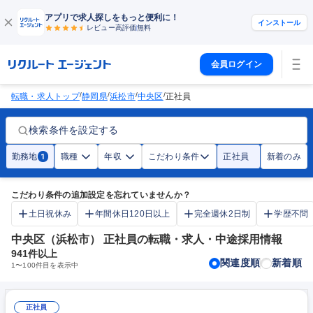
アプリで求人探しをもっと便利に！
インストール
レビュー高評価
無料
会員ログイン
/
/
/
/
転職・求人トップ
静岡県
浜松市
中央区
正社員
検索条件を設定する
勤務地
職種
年収
こだわり条件
正社員
新着のみ
1
こだわり条件の追加設定を忘れていませんか？
土日祝休み
年間休日120日以上
完全週休2日制
学歴不問
中央区（浜松市） 正社員の転職・求人・中途採用情報
941
件以上
関連度順
新着順
1
〜
100
件目を表示中
正社員