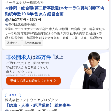
サーラエナジー株式会社
≪静岡・総合職(第二新卒歓迎)≫サーラG/賞与3回/平均
勤続年数19.6年/働き方 経営企画
27万円～35万円
月給
静岡県浜松市中央区
企業名 サーラエナジー株式会社 求人名 ≪静岡・総合職（第二新卒歓迎)≫
サーラG/賞与3回/平均勤続年数19.6年/働き方◎ 仕事の内容 (1)企画・管
理：経営企画、市場調査や販売促進立案、総務・広報、人事、経理等の本
社業務 (2)家庭用営業：個人のお客様や住宅メーカー等のサブユーザー様
退職金あり
完全週休2日制
に対して当社のガス・電気の利用に関する提案や各種ガ ス機器・リフォー
ム等のニーズやライフスタイルに応じた提案営業 (3)産業用営業：製造業
や大規模商業店舗など法人のお客様に対して省エネ省コスト、環境性等の
※
非公開求人
25
万件
は
以上
お客さまニーズに最適なエネルギーの提案営業 (4)供給・保安：需要量の
ご登録いただくと、約
25
万件の
変動に応じた適切な送出圧力管理、導管やお客様の資産である内管の維持
非公開求人からご希望に沿った
管理、将来の需要増大に対応する導管や供給設備の拡充などを通じ、安
求人をご紹介します。
全・安心を守る ※変更の範囲：当社業務全般 募集職種 ≪静岡・総合職
※
2026年3月31日時点 ※求人数＝採用予定人数
（第二新卒歓迎)≫サーラG/賞与3回/平均勤続年数19.6年/働き方◎
登録して求人を紹介してもらう
正社員
株式会社ソフトウェアプロダクツ
【総務・人事・経理業務】 総務事務