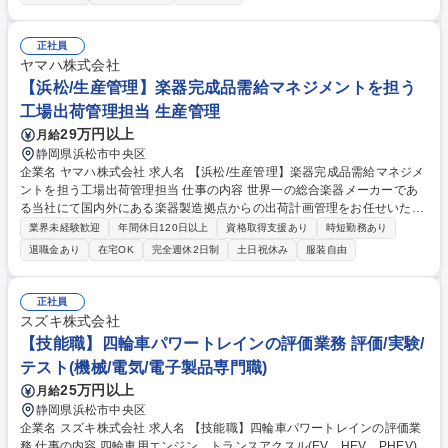
および財務諸表の作成 ■税務申告業務 ■基本財産の管理・評価 ■寄付金・
助成金の受入れ管理 【幅広い業務に携わる魅力】 経理業務のみならず、
銀行への外出、施設管理、会議運営、時には学内行事の設営・運営補助な
正社員
ど、組織全体を支える多様な業務が発生します。フットワーク軽く、周囲
ヤマハ株式会社
と協力して進めることが求められます。 【業務内容の変更範囲】当社の指
【浜松/生産管理】楽器完成品需給マネジメントを担う
定する業務、および会社の定める範囲 募集職種 浜松市【大学経理】学校
工場出荷管理担当 生産管理
法人/年休124日/賞与4.5ヶ月/土日祝休/転勤無
29万円以上
月給
静岡県浜松市中央区
企業名 ヤマハ株式会社 求人名 【浜松/生産管理】楽器完成品需給マネジメ
ントを担う工場出荷管理担当 仕事の内容 世界一の総合楽器メーカーであ
る当社にて国内外にある楽器製造拠点からの出荷計画管理をお任せいたし
ます。 【■具体的には】◎販社、事業部営業希望に沿った月次出荷計画の
業界未経験歓迎
年間休日120日以上
資格取得支援あり
時短勤務あり
決定◎出荷実績管理◎モデル廃番管理◎出荷管理プロセスの改革、改善
退職金あり
在宅OK
完全週休2日制
土日祝休み
服装自由
【■役割】◎販社・事業部営業からの出荷リクエスト数をベースに製造拠
点との月次出荷計画、中長期の内示計画の策定を担当し、上位者の包括的
な指示・助言に沿って、一定の専門能力を要する業務を完遂します。 募集
正社員
職種 【浜松/生産管理】楽器完成品需給マネジメントを担う工場出荷管理
スズキ株式会社
担当
【技能職】四輪車パワートレインの評価業務 評価/実験/
テスト(機械/電気/電子製品専門職)
25万円以上
月給
静岡県浜松市中央区
企業名 スズキ株式会社 求人名 【技能職】四輪車パワートレインの評価業
務 仕事の内容 四輪車用エンジン、トランスアクスル(EV、HEV、PHEV)