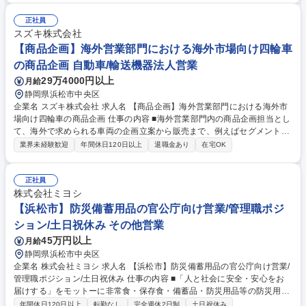
のメンバーとして監査リーダーの指示のもと、IT監査およびJ-SOX IT評価
を実施していただきます。 募集職種 【浜松】IT監査（J-SOX評価を含
正社員
む）
スズキ株式会社
【商品企画】海外営業部門における海外市場向け四輪車
の商品企画 自動車/輸送機器法人営業
29万4000円以上
月給
静岡県浜松市中央区
企業名 スズキ株式会社 求人名 【商品企画】海外営業部門における海外市
場向け四輪車の商品企画 仕事の内容 ■海外営業部門内の商品企画担当とし
て、海外で求められる車両の企画立案から販売まで、例えばセグメント・
カテゴリの設定から仕様装備等について技術部門との折衝、及び、商品輸
業界未経験歓迎
年間休日120日以上
退職金あり
在宅OK
出国の策定、販売価格の決定など、 四輪車の担当モデルの立ち上がりから
販売開始までの一連のプロセスを担当して頂きます。 【具体的には】■海
外市場の要望車両の企画立案 ■輸出国、仕様装備等について技術部門との
正社員
折衝 ■各国販売台数と販売価格の策定 ■各種会議での商品計画発表 募集職
株式会社ミヨシ
種 【商品企画】海外営業部門における海外市場向け四輪車の商品企画
【浜松市】防災備蓄用品の官公庁向け営業/管理職ポジ
ション/土日祝休み その他営業
45万円以上
月給
静岡県浜松市中央区
企業名 株式会社ミヨシ 求人名 【浜松市】防災備蓄用品の官公庁向け営業/
管理職ポジション/土日祝休み 仕事の内容 ■「人と社会に安全・安心をお
届けする」をモットーに非常食・保存食・備蓄品・防災用品等の防災用品
を専門に仕入れ/販売を行っている当社にて、防災備蓄品の営業管理職の募
年間休日120日以上
転勤なし
完全週休2日制
土日祝休み