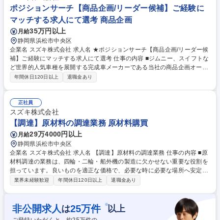
質向上に取り組んでいただきます。 募集職種 【DX推進/VR技術開発】CG
ポジションサーチ【商品企画/リーダー候補】ご経験に
を活かした商品開発プロセス改善/VR技術の業務適用
マッチする求人にて選考 商品企画
35万円以上
月給
静岡県浜松市中央区
企業名 スズキ株式会社 求人名 ★ポジションサーチ【商品企画/リーダー候
補】ご経験にマッチする求人にて選考 仕事の内容 ■ジムニー、スイフトな
ど世界的人気車種を展開する完成車メーカーである当社の商品企画オープ
ン求人です。どの求人に応募するか迷われた際はこちらにご応募くださ
年間休日120日以上
退職金あり
い。ご経験にマッチするポジションで選考します。 【ポジション例】■商
品企画（アクセサリー）■四輪商品全体の企画業務■二輪車の商品企画業務
■海外営業部門における海外市場向け四輪車の商品企画 など 募集職種 ★
正社員
ポジションサーチ【商品企画/リーダー候補】ご経験にマッチする求人にて
スズキ株式会社
選考
【調達】原材料の調達業務 原材料購買
29万4000円以上
月給
静岡県浜松市中央区
企業名 スズキ株式会社 求人名 【調達】原材料の調達業務 仕事の内容 ■原
材料調達の業務は、四輪・二輪・船外機の製造に欠かせない重要な役割を
担っています。良いものを適正な価格で、必要な時に必要な場所へ安定し
て供給することで、製品の品質向上と生産の円滑な進行を支えて います。
業界未経験歓迎
年間休日120日以上
退職金あり
多様なニーズに応えながら、最適な調達戦略を実現し、競争力のある製品
づくりに貢献するやりがいのある業務です。 【詳細】■調達戦略立案：市
場動向や社内ニーズを分析し、最適な調達方針を策定する■取引先選定：
※
非公開求人
25
万件
は
以上
QCD基準をもとに、信頼できる取引先を選定する■価格交渉：コスト削減