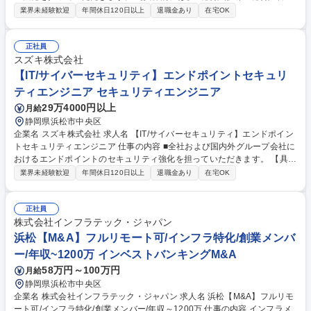
ツールの導入・運用 ■脆弱性の深刻度に応じた優先順位付けと、修正・緩
業界未経験歓迎
年間休日120日以上
退職金あり
在宅OK
和策の実行計画立案 ■ASM(Attack Surface Management) ツールの導入・
運用 ＜採用背景＞昨今、サイバー攻撃により社内システムに障害が発生
し、生産停止や事業継続に影響が出る会社が増えており、当社や関連会社
正社員
におけるセキュリティ対策強化が喫緊の課題となっています。 募集職種
スズキ株式会社
【IT/サイバーセキュリティ】脆弱性管理エンジニア
【IT/サイバーセキュリティ】エンドポイントセキュリ
ティエンジニア セキュリティエンジニア
29万4000円以上
月給
静岡県浜松市中央区
企業名 スズキ株式会社 求人名 【IT/サイバーセキュリティ】エンドポイン
トセキュリティエンジニア 仕事の内容 ■全社および国内外グループ会社に
おけるエンドポイントのセキュリティ強化を担っていただきます。 【具体
的には】 ■Antivirus・EDR（Endpoint Detection and Response）などエ
業界未経験歓迎
年間休日120日以上
退職金あり
在宅OK
ンドポイントセキュリティの企画・導入・運用 ＜採用背景＞ 昨今、サイ
バー攻撃により社内システムに障害が発生し、生産停止や事業継続に影響
が出る会社が増えており、当社や関連会社におけるセキュリティ対策強化
正社員
が喫緊の課題となっています。 募集職種 【IT/サイバーセキュリティ】エ
株式会社インフラテック・ジャパン
ンドポイントセキュリティエンジニア
浜松【M&A】フルリモート可/インフラ特化/創業メンバ
ー/年収~1200万 インベストバンキングM&A
58万円～100万円
月給
静岡県浜松市中央区
企業名 株式会社インフラテック・ジャパン 求人名 浜松【M&A】フルリモ
ート可/インフラ特化/創業メンバー/年収～1200万 仕事の内容 インフラメ