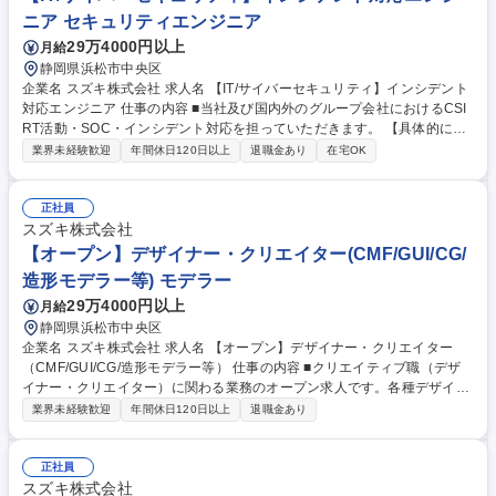
未経験・第二新卒歓迎！年休126日/有休取得率85％
ニア セキュリティエンジニア
29万4000円以上
月給
静岡県浜松市中央区
企業名 スズキ株式会社 求人名 【IT/サイバーセキュリティ】インシデント
対応エンジニア 仕事の内容 ■当社及び国内外のグループ会社におけるCSI
RT活動・SOC・インシデント対応を担っていただきます。 【具体的に
は】■CSIRTのメンバーとしてCSIRTの運営 ■インシデントの監視・分
業界未経験歓迎
年間休日120日以上
退職金あり
在宅OK
析・対応 ■インシデント対応プロセス・CSIRT業務の改善 ＜＜ 採用背景
＞＞ 昨今、サイバー攻撃により社内システムに障害が発生し、生産停止や
事業継続に影響が出る会社が増えており、当社や関連会社におけるセキュ
正社員
リティ対策強化が喫緊の課題となっています。 募集職種 【IT/サイバーセ
スズキ株式会社
キュリティ】インシデント対応エンジニア
【オープン】デザイナー・クリエイター(CMF/GUI/CG/
造形モデラー等) モデラー
29万4000円以上
月給
静岡県浜松市中央区
企業名 スズキ株式会社 求人名 【オープン】デザイナー・クリエイター
（CMF/GUI/CG/造形モデラー等） 仕事の内容 ■クリエイティブ職（デザ
イナー・クリエイター）に関わる業務のオープン求人です。各種デザイナ
ーに関する業務経験をお持ちの方で、どの求人に応募してよいか迷われた
業界未経験歓迎
年間休日120日以上
退職金あり
場合はこちらにご応募ください。 【募集ポジション例】 ■四輪デザインに
おける内外装デザイナー■マリンプロダクトデザイナー■四輪デザインにお
けるCMFデザイナー/GUI/グラフィックユーザーインターフェイスデザイ
正社員
ナー/デジタルモデラー/CGクリエイター/造形モデラー（クレイならびにC
スズキ株式会社