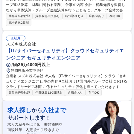
ープ連結決算、財務に関わる業務） 仕事の内容 会計・税務知識を習得し
ながら単体決算・グループ連結決算を行うとともに、グループ全体の会計
方針・財務管理を行います。グループの各事業を理解し、正しい情報を経
業界未経験歓迎
資格取得支援あり
時短勤務あり
退職金あり
在宅OK
営陣へ提供する役割が求められています。 【具体的な業務内容】 ■資金管
完全週休2日制
理 ■固定資産処理 ■遠州鉄道単体の月次・年次決算、収支計画作成 ■遠鉄
グループ連結の月次・年次決算、収支計画作成 ■各種税務申告・納税 ■財
務分析 ※変更の範囲：会社の定める業務 募集職種 【浜松市】経理・財務
正社員
（単体決算・グループ連結決算、財務に関わる業務）
スズキ株式会社
【IT/サイバーセキュリティ】クラウドセキュリティエ
ンジニア セキュリティエンジニア
29万4000円以上
月給
静岡県浜松市中央区
企業名 スズキ株式会社 求人名 【IT/サイバーセキュリティ】クラウドセキ
ュリティエンジニア 仕事の内容 ■全社および国内外グループ会社における
クラウドサービス利用に係るセキュリティ強化を担っていただきます。
【具体的には】■IaaS/PaaS/SaaS など各種クラウドサービスのセキュリ
業界未経験歓迎
年間休日120日以上
退職金あり
在宅OK
ティに関する設計・運用・ポリシー作成■CSPM（Cloud Security Posture
Management） や CNAPP（Cloud-Native Application Protection Platfor
m） の導入・運用 ＜採用背景＞昨今、サイバー攻撃により社内システム
求人探し
入社まで
から
に障害が発生し、生産停止や事業継続に影響が出る会社が増えており、当
サポートします！
社や関連会社におけるセキュリティ対策強化が喫緊の課題となっていま
す。 募集職種 【IT/サイバーセキュリティ】クラウドセキュリティエンジ
求人の紹介をはじめ、書類添削や
ニア
面談対策、内定後の手続きまで