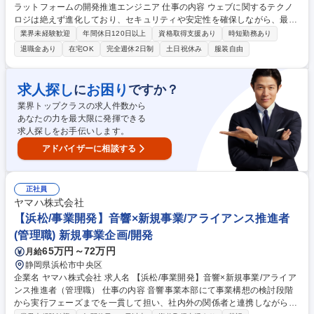
ラットフォームの開発推進エンジニア 仕事の内容 ウェブに関するテクノ
ロジは絶えず進化しており、セキュリティや安定性を確保しながら、最新
の技術動向やトレンドを適切に取り入れ、継続的にウェブサイトを改善・
業界未経験歓迎
年間休日120日以上
資格取得支援あり
時短勤務あり
運用していくことをお任せいたします。 【■具体的には】◎ヤマハグロー
退職金あり
在宅OK
完全週休2日制
土日祝休み
服装自由
バルウェブプラットフォームの機能追加・改善企画のリード◎既存ITシス
テム群の改善企画、担当プロジェクトの推進◎社内外の関係者との交渉や
共同業務◎対象となるITシステム群：CMS (RWS Tridion)、AWS、CDN
求人探し
お困り
に
ですか？
(Akamai)、各種デジタルマーケティングツール、各種SaaS製品 募集職種
業界トップクラスの求人件数から
【横浜・浜松】ヤマハグローバルウェブプラットフォームの開発推進エン
あなたの力を最大限に発揮できる
ジニア
求人探しをお手伝いします。
アドバイザーに相談する
正社員
ヤマハ株式会社
【浜松/事業開発】音響×新規事業/アライアンス推進者
(管理職) 新規事業企画/開発
65万円～72万円
月給
静岡県浜松市中央区
企業名 ヤマハ株式会社 求人名 【浜松/事業開発】音響×新規事業/アライア
ンス推進者（管理職） 仕事の内容 音響事業本部にて事業構想の検討段階
から実行フェーズまでを一貫して担い、社内外の関係者と連携しながらプ