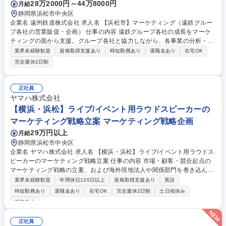
28万2000円～44万8000円
月給
静岡県浜松市中央区
企業名 遠州鉄道株式会社 求人名 【浜松市】マーケティング（遠鉄グルー
プ各社の営業販促・企画） 仕事の内容 遠鉄グループ各社の成長をマーケ
ティングの面から支援。グループ各社と協力しながら、各事業の分析・マ
ーケティング課題の形成・解決策を提案・実行します。 【具体的な業務内
業界未経験歓迎
資格取得支援あり
時短勤務あり
退職金あり
在宅OK
容】■グループ各社の事業展開、営業戦略の分析とマーケティング課題の
完全週休2日制
抽出 ■デジタルを活用したマーケティング施策の立案実行 ■Webサイト、
インターネット広告、SNS、紙媒体、屋外広告物等の制作／運用 ■遠鉄電
車、遠鉄バスをはじめとする自社交通広告媒体の運営管理／販売 ※変更の
正社員
範囲：会社の定める業務 募集職種 【浜松市】マーケティング（遠鉄グル
ヤマハ株式会社
ープ各社の営業販促・企画）
【横浜・浜松】ライブ/イベント用ラウドスピーカーの
マーケティング戦略立案 マーケティング戦略企画
29万円以上
月給
静岡県浜松市中央区
企業名 ヤマハ株式会社 求人名 【横浜・浜松】ライブ/イベント用ラウドス
ピーカーのマーケティング戦略立案 仕事の内容 市場・顧客・競合起点の
マーケティング戦略の立案、および海外現地法人や関係部門を巻き込んで
その実行をリードをお任せいたします。 【■具体的には】◎市場・顧客・
業界未経験歓迎
年間休日120日以上
資格取得支援あり
英語
競合分析に基づき、商品の市場投入戦略を策定する◎海外現地法人、関連
時短勤務あり
退職金あり
在宅OK
完全週休2日制
土日祝休み
部門、協力会社を巻き込みながら施策を実行する◎販売状況や施策効果を
服装自由
分析し、継続的な改善につなげる 募集職種 【横浜・浜松】ライブ/イベン
ト用ラウドスピーカーのマーケティング戦略立案
正社員