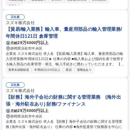
評価・契約交渉、コスト低減施策の推進◎木材の品質管理（現地での品質
服装自由
基準共有、検品、歩留まり向上の取り組み）◎環境と社会に配慮した木材
調達の仕組みづくりとデューデリジェンスの実施（伐採地・加工工場の確
正社員
認など） 募集職種 【浜松・掛川/調達】楽器・音響用木材調達バイヤー
スズキ株式会社
【貿易/輸入業務】輸入車、量産用部品の輸入管理業務/
年間休日121日 倉庫管理
29万4000円以上
月給
静岡県浜松市中央区
企業名 スズキ株式会社 求人名 【貿易/輸入業務】輸入車、量産用部品の輸
入管理業務/年間休日121日★ 仕事の内容 ■輸入車および国内生産で使用す
る輸入部品の在庫管理・発注、輸入手続きに携わっていただきます。 【具
体的には】 海外工場及び海外取引先に対し、国内生産で使用する輸入部品
業界未経験歓迎
年間休日120日以上
英語
退職金あり
の在庫管理・発注および輸入手続きを行います。 募集職種 【貿易/輸入業
務】輸入車、量産用部品の輸入管理業務/年間休日121日★
正社員
スズキ株式会社
【財務】海外子会社の財務に関する管理業務 (海外出
張・海外駐在あり) 財務/ファイナンス
29万4000円以上
月給
静岡県浜松市中央区
企業名 スズキ株式会社 求人名 【財務】海外子会社の財務に関する管理業
務 (海外出張・海外駐在あり） 仕事の内容 ■海外監査部で財務面を中心に