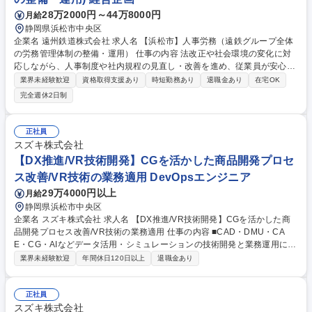
28万2000円～44万8000円
月給
静岡県浜松市中央区
企業名 遠州鉄道株式会社 求人名 【浜松市】人事労務（遠鉄グループ全体
の労務管理体制の整備・運用） 仕事の内容 法改正や社会環境の変化に対
応しながら、人事制度や社内規程の見直し・改善を進め、従業員が安心し
て働ける職場環境づくりを支援する仕事です。 【具体的には】■労働基準
業界未経験歓迎
資格取得支援あり
時短勤務あり
退職金あり
在宅OK
法をはじめとする各種法令改正の情報収集、影響分析、および制度・規程
完全週休2日制
改定の企画・運用支援 ■就業規則や各種人事労務関連規程の整備・改定 ■
人事制度や労務管理制度の企画、運用、改善 ■労務コンプライアンスの推
進およびリスク管理 ■遠鉄グループ各社や従業員からの労務相談対応、各
正社員
部門へのサポート ※変更の範囲：会社の定める業務 募集職種 【浜松市】
スズキ株式会社
人事労務（遠鉄グループ全体の労務管理体制の整備・運用）
【DX推進/VR技術開発】CGを活かした商品開発プロセ
ス改善/VR技術の業務適用 DevOpsエンジニア
29万4000円以上
月給
静岡県浜松市中央区
企業名 スズキ株式会社 求人名 【DX推進/VR技術開発】CGを活かした商
品開発プロセス改善/VR技術の業務適用 仕事の内容 ■CAD・DMU・CA
E・CG・AIなどデータ活用・シミュレーションの技術開発と業務運用によ
る開発、製造の支援業務です。商品開発から製造現場まで広くかかわり、
業界未経験歓迎
年間休日120日以上
退職金あり
全体を俯瞰した目で業務改善や価値創造を行っています。 【具体的に
は】・DMUを活用した開発プロセス改善・DMU・CGを活かしたVR技術
の開発と業務適用 自動車の商品開発から生産準備までの業務改革を推進す
正社員
るポジションです。3D CADデータやVR技術を活用し、開発効率向上や品
スズキ株式会社