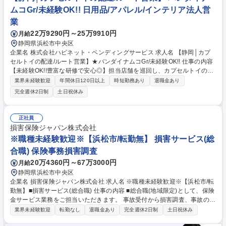
ムコGr/未経験OK!! 日用品/アパレル/インテリア法人営
業
22万9290円～25万9910円
月給
静岡県浜松市中央区
企業名 株式会社ハピネット・ベンディングサービス 求人名 【静岡│カプ
セルトイの配達/ルート営業】★バンダイナムコGr/未経験OK!! 仕事の内容
【未経験OK!!豊富な研修で安心◎】担当店舗を巡回し、カプセルトイの補
充・メンテナンス・売上金回収を担当。店舗ごとの消化状況を予測しなが
業界未経験歓迎
年間休日120日以上
時短勤務あり
退職金あり
ら、品切れの無いように毎日巡店しながら商品補充をしていただきます。
完全週休2日制
土日祝休み
【具体的には】担当エリア内の複数店舗を毎日巡回し、カプセルトイの補
充作業や売上金の回収、自販機の清掃や故障対応を行います。各店舗の消
化状況を予測しながら品切れを防ぎ、新商品の投入タイミングも考慮した
正社員
最適な品揃えを実現。店舗特性に合わせた商品の配置や、設置スペースの
損害保険ジャパン株式会社
拡大提案など、売上向上のための営業活動も行います。 【取扱商品】多種
※職種未経験歓迎※【浜松市/転勤無】 損害サービス(総
多様なカプセルトイを取り扱います。 募集職種 【静岡│カプセルトイの配
合職) 保険事務損害調査
達/ルート営業】★バンダイナムコGr/未経験OK!!
20万4360円～67万3000円
月給
静岡県浜松市中央区
企業名 損害保険ジャパン株式会社 求人名 ※職種未経験歓迎※【浜松市/転
勤無】■損害サービス(総合職) 仕事の内容 ■総合職(地域限定)として、保険
金サービス業務をご担当いただきます。 事故受付から損害調査、事故の相
手方との交渉などを行い、保険金のお支払いまでを行います。単に保険金
業界未経験歓迎
転勤なし
退職金あり
完全週休2日制
土日祝休み
をお支払いするだけではなく、 お客さまの不安を解消できるように寄り添