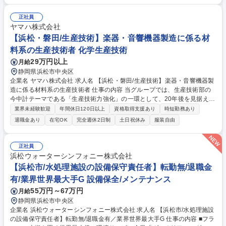
正社員
ヤマハ株式会社
【浜松・磐田/生産技術】楽器・音響機器製造に係る材
料系の生産技術者 化学生産技術
29万円以上
月給
静岡県浜松市中央区
企業名 ヤマハ株式会社 求人名 【浜松・磐田/生産技術】楽器・音響機器製
造に係る材料系の生産技術者 仕事の内容 当グループでは、生産技術部の
今中計テーマである「生産技術力強化」の一環として、20年後を見据えた
材料技術の再構築に取り組み始めており、活動の核となる中堅技術者を求
業界未経験歓迎
年間休日120日以上
資格取得支援あり
時短勤務あり
めています。 【■具体的には】◎工法と材料特性の関連付けと理論確立◎
退職金あり
在宅OK
完全週休2日制
土日祝休み
服装自由
材料解析手法の確立◎材料特性に基づいた製造条件の再定義（製造仕様
化）◎材料技術の体系化※研究開発ではなく、生産技術部門として製造Q
CD改善につなげるための技術構築です。対象製品：主にアコースティッ
正社員
ク楽器 募集職種 【浜松・磐田/生産技術】楽器・音響機器製造に係る材料
浜松ウォーターシンフォニー株式会社
系の生産技術者
【浜松市/水処理施設の設備保守責任者】転勤無/退職金
有/業界世界最大手G 設備保全/メンテナンス
55万円～67万円
月給
静岡県浜松市中央区
企業名 浜松ウォーターシンフォニー株式会社 求人名 【浜松市/水処理施設
の設備保守責任者】転勤無/退職金有／業界世界最大手G 仕事の内容 ■フラ