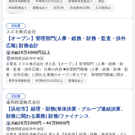
ロジェクトの推進をお任せいたします。 【■具体的には】◎事業戦略・成
業界未経験歓迎
年間休日120日以上
資格取得支援あり
英語
長シナリオの企画立案◎M&A・出資案件に関する調査、検討および企画推
時短勤務あり
退職金あり
在宅OK
完全週休2日制
土日祝休み
進◎社外企業とのアライアンス企画・推進（交渉、契約、関係構築 等）◎
服装自由
社内関係部門（技術、営業、法務、経営層 等）との連携・プロジェクトマ
ネジメント【■業務比率イメージ】 企画・構想：約30％ 実行・推進（交
正社員
渉・調整）：約60％ 調査・分析：約10％ 募集職種 【浜松/事業開発】音
スズキ株式会社
響×新規事業/アライアンス推進者（管理職）
【オープン】管理部門(人事・総務・財務・監査・渉外
広報) 財務会計
29万4000円以上
月給
静岡県浜松市中央区
企業名 スズキ株式会社 求人名 【オープン】管理部門（人事・総務・財
務・監査・渉外広報） 仕事の内容 ■管理部門職種（人事・総務・財務・監
査・渉外広報）に関わる業務のオープン求人です。管理部門職種に関する
業務経験をお持ちの方で、どの求人に応募してよいか迷われた場合はこち
業界未経験歓迎
年間休日120日以上
退職金あり
らにご応募ください。 【募集ポジション例】 ■海外子会社の財務に関する
管理業務 (海外出張・海外駐在あり）■国内子会社の監査ならびに管理業務
■人材育成企画・実践業務■全社の安全衛生活動の企画、運用の業務■スズ
正社員
キグループの防火防災管理に関する業務■広報部員■国内税務・国際税務■
遠州鉄道株式会社
債権・債務の管理業務全般、及び単独決算の実施■J-SOXへの対応業務、
【浜松市】経理・財務(単体決算・グループ連結決算、
および内部監査業務 募集職種 【オープン】管理部門（人事・総務・財
財務に関わる業務) 財務/ファイナンス
務・監査・渉外広報）
28万2000円～44万8000円
月給
静岡県浜松市中央区
企業名 遠州鉄道株式会社 求人名 【浜松市】経理・財務（単体決算・グル