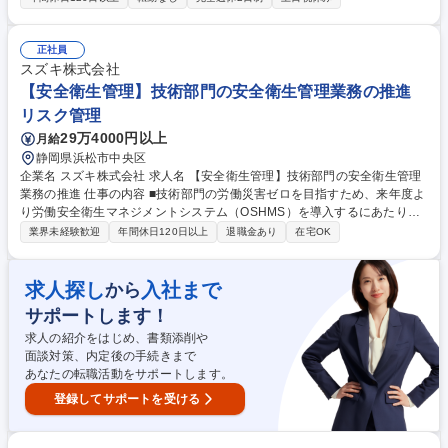
集となります。 ・官公庁、自治体への入札業務および防災計画に基づいた
提案。 ・法人顧客への備蓄品管理、更新時期に合わせた再提案。 ・卸直
売の強みを活かし、箱単位の大量発注にもスピーディに対応。 ・入社後は
正社員
上司の同行支援があり、商品知識や業界特有の動きを習得可能。 「売って
スズキ株式会社
終わり」ではなく、地域の安全を共に創り上げるパートナーとしての役割
【安全衛生管理】技術部門の安全衛生管理業務の推進
を期待します。 募集職種 【浜松市】防災備蓄用品の官公庁向け営業/管理
リスク管理
職ポジション/土日祝休み
29万4000円以上
月給
静岡県浜松市中央区
企業名 スズキ株式会社 求人名 【安全衛生管理】技術部門の安全衛生管理
業務の推進 仕事の内容 ■技術部門の労働災害ゼロを目指すため、来年度よ
り労働安全衛生マネジメントシステム（OSHMS）を導入するにあたり、
労働災害発生時の対応(原因調査と対策確認)及び横展開等に関わる業務に
業界未経験歓迎
年間休日120日以上
退職金あり
在宅OK
携わっていただきます。 【詳細】■来年度より労働安全衛生マネジメント
システム（OSHMS）を導入します。新規導入にあたり、PDCAを実行で
きる体制を整えていきます。 ■安全衛生年間活動計画の策定、安全衛生委
求人探し
入社まで
から
員会の運営、安全パトロールの実施及び受け入れ対応 ■労働災害発生時の
サポートします！
対応(原因調査と対策確認)及び横展開 業務内容の変更範囲⇒会社の定める
業務 ※部署変更の可能性あり 募集職種 【安全衛生管理】技術部門の安全
求人の紹介をはじめ、書類添削や
衛生管理業務の推進
面談対策、内定後の手続きまで
あなたの転職活動をサポートします。
登録してサポートを受ける