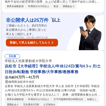
海外子会社の経営管理の指導、および必要に応じて海外子会社に出張して
現場での指導に携わっていただきます。 また、海外にある主要子会社約3
業界未経験歓迎
年間休日120日以上
英語
退職金あり
0社に3～5年程度の単位で財務責任者として駐在し、海外子会社の組織の
一員として子会社の経営に関わる機会もあります。 ＜＜ 具体的には ＞＞
・海外監査部に在籍中は、海外子会社の財務数値を分析し、現地経理スタ
※
非公開求人
25
万件
は
以上
ッフや駐在員と連携して、経営改善や業務指導を実施します。 ・当社財務
ご登録いただくと、約
25
万件の
部門との連携では、連結決算やIFRS対応のサポート、税務対応の指導を行
非公開求人からご希望に沿った
います。 募集職種 【財務】海外子会社の財務に関する管理業務 (海外出
求人をご紹介します。
張・海外駐在あり）
※
2026年3月31日時点 ※求人数＝採用予定人数
登録して求人を紹介してもらう
正社員
学校法人光産業創成大学院大学
浜松市【大学経理】学校法人/年休124日/賞与4.5ヶ月/土
日祝休/転勤無 学校事務/大学事務/教務事務
26万円～41万円
月給
静岡県浜松市中央区
企業名 学校法人光産業創成大学院大学 求人名 浜松市【大学経理】学校法
人/年休124日/賞与4.5ヶ月/土日祝休/転勤無 仕事の内容 「光技術×起業」
を掲げる大学院大学を運営する当法人にて、財務・経理業務全般をお任せ
します。日常の仕訳入力は別担当が行うため、予算・決算の総括や財務情
業界未経験歓迎
年間休日120日以上
月平均残業時間20時間以内
転勤なし
報の作成といった、上流の業務に携わるポジション。 ■予算・決算の総括
退職金あり
完全週休2日制
土日祝休み