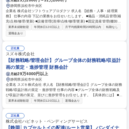
29万2000円～31万2000円
月給
静岡県浜松市中央区
企業名 株式会社ソフトウェアプロダクツ 求人名 【総務・人事・経理業
務】 仕事の内容 下記の業務をお任せいたします。 ■備品・消耗品管理(補
充/点検/修理/更新) ■設備管理(清掃/点検/修理/更新) ■固定資産管理(棚卸し)
■契約書管理(チェック/保管) ■社内規定の策定(策定/改定/従業員承認) ■採
業界未経験歓迎
年間休日120日以上
月平均残業時間20時間以内
転勤なし
用(募集/書類選考/試験/面接段取り/学校訪問) ■教育・研修(全社教育の企画,
退職金あり
実施/研修手配) ■給与計算(給与/賞与/年末調整/社会保険算定) ■労務(勤怠管
理/社会保険の手続き/36協定/派遣管理) ■経理(請求/仕訳作成/月次決算/年度
決算) ■予算実績管理(年度予算のとりまとめ/実績集計) ■支払(経費精算/買
正社員
掛金/未払金/給与/納税) 【業務内容の変更範囲】なし 募集職種 【総務・人
スズキ株式会社
事・経理業務】
【財務戦略/管理会計】グループ全体の財務戦略/収益計
画の策定・進捗管理 財務会計
29万4000円以上
月給
静岡県浜松市中央区
企業名 スズキ株式会社 求人名 【財務戦略/管理会計】グループ全体の財務
戦略/収益計画の策定・進捗管理 仕事の内容 ■グループ全体の財務戦略及
び収益計画の策定、並びに進捗管理をお任せします。 【具体的には】 ■短
期および中長期の財務戦略（収益戦略・資本戦略等）の策定／提案 ■単年
業界未経験歓迎
年間休日120日以上
退職金あり
度予算及び中長期収益計画の策定／提案 ■月次／四半期毎の進捗管理 ■事
業部別や製品別の収益管理および原価管理 ■これらを支える情報基盤の開
発／構築 募集職種 【財務戦略/管理会計】グループ全体の財務戦略/収益計
正社員
画の策定・進捗管理
株式会社ハピネット・ベンディングサービス
【静岡│カプセルトイの配達/ルート営業】 バンダイナ