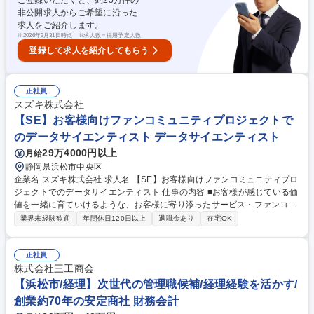
ご登録いただくと、約
25
万件の
と適正価格の実現を目指し、取引先と価格交渉を行う■改善活動：品質向
非公開求人からご希望に沿った
上や納期短縮のため、取引先と連携して改善活動を推進する 募集職種
求人をご紹介します。
【調達】原材料の調達業務
※
2026年3月31日時点 ※求人数＝採用予定人数
登録して求人を紹介してもらう
正社員
スズキ株式会社
【SE】お客様向けファンコミュニティプロジェクトで
のデータサイエンティスト データサイエンティスト
29万4000円以上
月給
静岡県浜松市中央区
企業名 スズキ株式会社 求人名 【SE】お客様向けファンコミュニティプロ
ジェクトでのデータサイエンティスト 仕事の内容 ■お客様が感じている価
値を一緒に育ていけるような、お客様に寄り添ったサービス・ファンコミ
ュニティマーケティングを構築していくため、分析結果を企画側に提案
業界未経験歓迎
年間休日120日以上
退職金あり
在宅OK
し、共に要件・企画（新サービス/新機能/イベント 等）の検討などを行い
ます。 【具体的には】■データの収集、整理、分析 ■統計モデルの開発 ■
データのレポーティング（ダッシュボード構築）■データサイエンティス
正社員
トへのコーチング ■他のチームメンバーと緊密な連携 ■開発ドキュメント
株式会社三工商会
の作成 ■AI/機械学習を活用した業務改善 ■最新IT技術、技術トレンドの吸
【浜松市/経理】次世代の管理職候補/経理経験を活かす/
収・導入 募集職種 【SE】お客様向けファンコミュニティプロジェクトで
創業約70年の安定商社 財務会計
のデータサイエンティスト