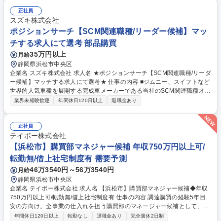
正社員
スズキ株式会社
ポジションサーチ【SCM関連職種/リーダー候補】マッ
チする求人にて選考 部品購買
35万円以上
月給
静岡県浜松市中央区
企業名 スズキ株式会社 求人名 ★ポジションサーチ【SCM関連職種/リーダ
ー候補】マッチする求人にて選考★ 仕事の内容 ■ジムニー、スイフトなど
世界的人気車種を展開する完成車メーカーである当社のSCM関連職種オー
プン求人です。どの求人に応募するか迷われた際はこちらにご応募くださ
業界未経験歓迎
年間休日120日以上
退職金あり
い。経験にマッチする求人で選考します。 【ポジション例】■二輪車・自
動車補修部品倉庫の自動化設備導入に関する業務■製造原価戦略立案・改
善業務■輸入車、量産用部品の輸入管理業務■海外工場向け 部品・設備の
正社員
輸出管理及び発注業務■生産部品の輸出入物流 生産技術業務■物流エンジ
テイボー株式会社
ニア トラック調達物流の改善■アフターパーツのグローバル・インベント
【浜松市】購買部マネジャー候補 年収750万円以上可/
リー・コントローラー(調達･在庫管理者)の募集 など 募集職種 ★ポジショ
転勤無/借上社宅制度有 需要予測
ンサーチ【SCM関連職種/リーダー候補】マッチする求人にて選考★
46万3540円～56万3540円
月給
静岡県浜松市中央区
企業名 テイボー株式会社 求人名 【浜松市】購買部マネジャー候補◆年収
750万円以上可/転勤無/借上社宅制度有 仕事の内容 調達購買の経験5年目
安の方向け。全事業の仕入れを担う購買部のマネージャー候補として、戦
略立案から統括業務をお任せします。月給46万円以上の好待遇、年間休日
年間休日120日以上
転勤なし
退職金あり
完全週休2日制