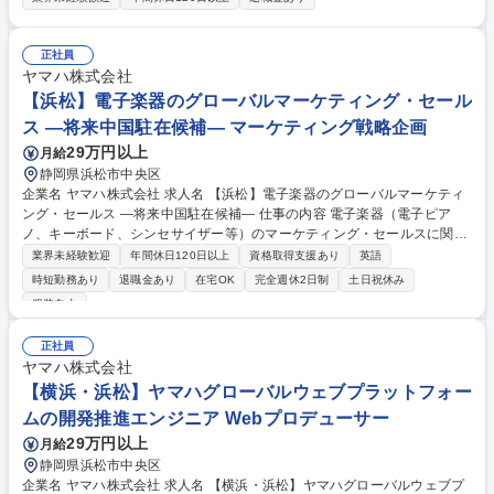
全衛生パトロールの企画・実施 ・労働災害発生時の対応(原因調査と対策
確認)及び横展開 ・リスクアセスメントを中心とした労働災害の未然防止
活動の推進 等 募集職種 【人事・総務】全社の安全衛生活動の企画、運用
正社員
の業務
ヤマハ株式会社
【浜松】電子楽器のグローバルマーケティング・セール
ス ―将来中国駐在候補― マーケティング戦略企画
29万円以上
月給
静岡県浜松市中央区
企業名 ヤマハ株式会社 求人名 【浜松】電子楽器のグローバルマーケティ
ング・セールス ―将来中国駐在候補― 仕事の内容 電子楽器（電子ピア
ノ、キーボード、シンセサイザー等）のマーケティング・セールスに関す
る以下業務を担当頂きます。 【■具体的には】◎中国市場を中心とした販
業界未経験歓迎
年間休日120日以上
資格取得支援あり
英語
売戦略立案◎商品別販売計画／価格政策／チャネル戦略策定◎現地販社と
時短勤務あり
退職金あり
在宅OK
完全週休2日制
土日祝休み
の連携による販売施策推進◎市場分析（競合、EC、消費者動向）◎中期
服装自由
商品戦略へのフィードバック 募集職種 【浜松】電子楽器のグローバルマ
ーケティング・セールス ―将来中国駐在候補―
正社員
ヤマハ株式会社
【横浜・浜松】ヤマハグローバルウェブプラットフォー
ムの開発推進エンジニア Webプロデューサー
29万円以上
月給
静岡県浜松市中央区
企業名 ヤマハ株式会社 求人名 【横浜・浜松】ヤマハグローバルウェブプ