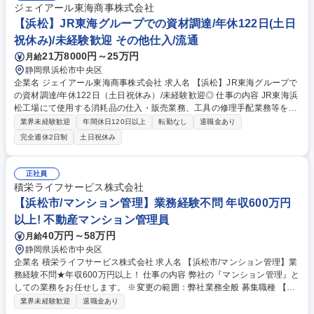
ジェイアール東海商事株式会社
【浜松】JR東海グループでの資材調達/年休122日(土日
祝休み)/未経験歓迎 その他仕入/流通
21万8000円～25万円
月給
静岡県浜松市中央区
企業名 ジェイアール東海商事株式会社 求人名 【浜松】JR東海グループで
の資材調達/年休122日（土日祝休み）/未経験歓迎◎ 仕事の内容 JR東海浜
松工場にて使用する消耗品の仕入・販売業務、工具の修理手配業務等をお
任せします。新幹線の安全運行を資材供給の側面から支えるポジションで
業界未経験歓迎
年間休日120日以上
転勤なし
退職金あり
す。 ■工場内で用いる消耗品の発注・納期管理、工具の修理手配 ■仕入れ
完全週休2日制
土日祝休み
先企業との価格交渉・調整業務 ■在庫状況の確認および適正管理 ■PCを用
いた伝票入力・書類作成等の事務全般 ■社内関係部署（工場スタッフ等）
との連携・調整 ※入社から数か月程度(状況により変更)は、本社にてご就
正社員
労いただき、業務の流れを把握いただきます。 ※将来的に名古屋本社での
積栄ライフサービス株式会社
営業職へのジョブローテーションの可能性があります。 募集職種 【浜
【浜松市/マンション管理】業務経験不問 年収600万円
松】JR東海グループでの資材調達/年休122日（土日祝休み）/未経験歓迎
以上! 不動産マンション管理員
◎
40万円～58万円
月給
静岡県浜松市中央区
企業名 積栄ライフサービス株式会社 求人名 【浜松市/マンション管理】業
務経験不問★年収600万円以上！ 仕事の内容 弊社の『マンション管理』と
しての業務をお任せします。 ※変更の範囲：弊社業務全般 募集職種 【浜
松市/マンション管理】業務経験不問★年収600万円以上！
業界未経験歓迎
退職金あり