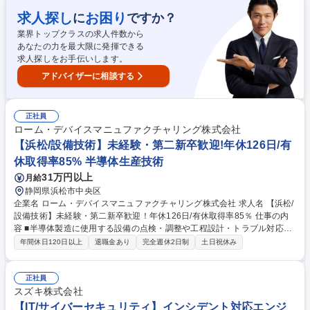
い、1日でも早く安心と保険金をお届けをします。保険の真価が問われる
事故対応の最前線です。 ■研修体制： OJT担当が付きながら、最初はシン
求人探し
お困り
に
ですか？
プルな案件からお任せしていきますので、未経験の方でもしっかりキャッ
業界トップクラスの求人件数から
チアップいただける環境です。 ※総合職の為、損害サービス以外のポジシ
あなたの力を最大限に発揮できる
ョンへの異動可能性あり 募集職種 ※職種未経験歓迎※【浜松市/転勤無】
求人探しをお手伝いします。
■損害サービス(総合職)
アドバイザーに相談する
正社員
ローム・デバイスマニュファクチャリング株式会社
【浜松/設備技術】未経験・第二新卒歓迎!年休126日/有
休取得率85% 半導体生産技術
31万円以上
月給
静岡県浜松市中央区
企業名 ローム・デバイスマニュファクチャリング株式会社 求人名 【浜松/
設備技術】未経験・第二新卒歓迎！年休126日/有休取得率85％ 仕事の内
容 ■半導体製造に使用する設備の点検・調整や工程設計・トラブル対応を
お任せします。安定した生産を支える重要な役割で、未経験からでも知識
年間休日120日以上
退職金あり
完全週休2日制
土日祝休み
を身につけながら長く活躍できる環境です。 ■設備の点検・メンテナン
ス：定期的な確認や部品交換による安定稼働の維持 ■トラブル対応：設備
不具合の原因特定と修理対応 ■改善業務：作業効率や安全性を高めるため
正社員
の改善提案 ■関係部署との連携：製造部門と協力しながら安定した生産体
スズキ株式会社
制を構築 ※建物の改変業務はございません。 募集職種 【浜松/設備技術】
【IT/サイバーセキュリティ】インシデント対応エンジ