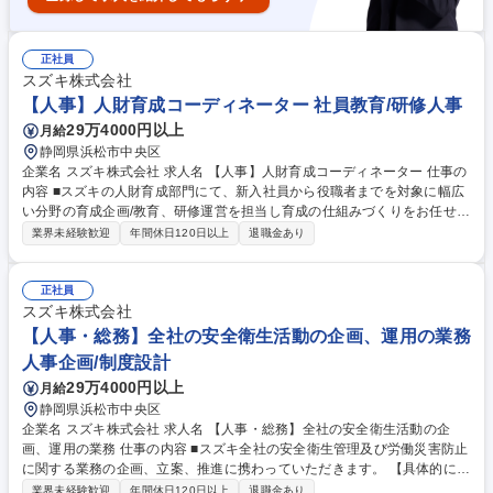
正社員
スズキ株式会社
【人事】人財育成コーディネーター 社員教育/研修人事
29万4000円以上
月給
静岡県浜松市中央区
企業名 スズキ株式会社 求人名 【人事】人財育成コーディネーター 仕事の
内容 ■スズキの人財育成部門にて、新入社員から役職者までを対象に幅広
い分野の育成企画/教育、研修運営を担当し育成の仕組みづくりをお任せし
ます。【詳細】■階層別教育をはじめとする全社横断的な教育の企画・実
業界未経験歓迎
年間休日120日以上
退職金あり
施 ■技術・生産部門と連携し業務上必要となる基礎的な知識/技術を習得す
る職能別教育の企画・実施■AR/VRなど五感を使った学びのスタイルの開
発■インドなど海外拠点と連携した人材育成の推進■不具合を防止するため
正社員
に必要な基礎的な知識・技術を習得する教育の企画・実施■コンプライア
スズキ株式会社
ンスに必要な基礎的な知識・技術を習得する教育の企画・実施■EV開発、
【人事・総務】全社の安全衛生活動の企画、運用の業務
自動運転開発など高度な知識・技術を習得する教育の企画・実施 募集職種
人事企画/制度設計
【人事】人財育成コーディネーター
29万4000円以上
月給
静岡県浜松市中央区
企業名 スズキ株式会社 求人名 【人事・総務】全社の安全衛生活動の企
画、運用の業務 仕事の内容 ■スズキ全社の安全衛生管理及び労働災害防止
に関する業務の企画、立案、推進に携わっていただきます。 【具体的に
は】 ・安全衛生方針・年間活動計画の策定 ・安全衛生委員会の運営 ・安
業界未経験歓迎
年間休日120日以上
退職金あり