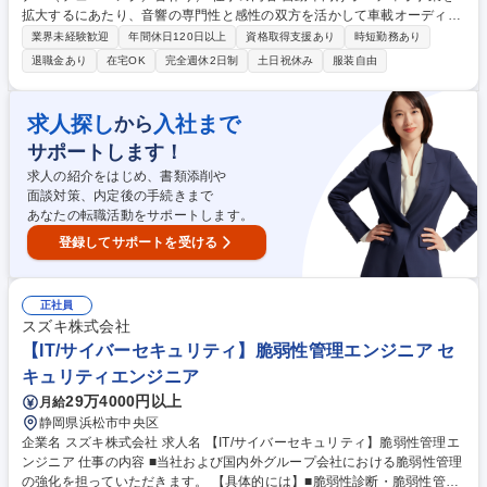
拡大するにあたり、音響の専門性と感性の双方を活かして車載オーディオ
の音作りを担う経験豊富な音響エンジニア(サウンドデザイナー)をお任せ
業界未経験歓迎
年間休日120日以上
資格取得支援あり
時短勤務あり
いたします。 【■具体的には】◎自動車向けオーディオ商品開発におい
退職金あり
在宅OK
完全週休2日制
土日祝休み
服装自由
て、音のスペシャリストとして、音作りを主導する業務です。◎サウンド
デザインコンセプト立案◎アンプ・スピーカ・車両部品への要件定義◎車
室内でのマイスターチューニングと顧客へのデモ【■役割】◎車内での音
求人探し
入社まで
から
響性能を最大化するために、高度な音響知識と技術を駆使し、オーディオ
サポートします！
システムの設計・調整を行う重要な役割を担います。 募集職種 【浜松】
車載オーディオのサウンドデザイナー（チューニング／音作り）
求人の紹介をはじめ、書類添削や
面談対策、内定後の手続きまで
あなたの転職活動をサポートします。
登録してサポートを受ける
正社員
スズキ株式会社
【IT/サイバーセキュリティ】脆弱性管理エンジニア セ
キュリティエンジニア
29万4000円以上
月給
静岡県浜松市中央区
企業名 スズキ株式会社 求人名 【IT/サイバーセキュリティ】脆弱性管理エ
ンジニア 仕事の内容 ■当社および国内外グループ会社における脆弱性管理
の強化を担っていただきます。 【具体的には】■脆弱性診断・脆弱性管理