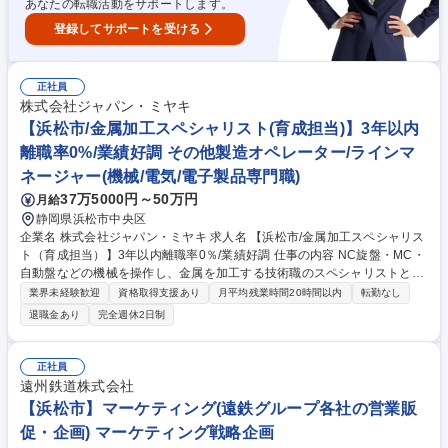
あなたの転職活動をサポートします。
登録してサポートを受ける
正社員
株式会社ジャパン・ミヤキ
【浜松市/金属加工スペシャリスト(育成担当)】3年以内
離職率0%/業績好調 その他製造オペレーター/ラインマ
ネージャー(機械/電気/電子製品専門職)
37万5000円～50万円
月給
静岡県浜松市中央区
企業名 株式会社ジャパン・ミヤキ 求人名 【浜松市/金属加工スペシャリス
ト（育成担当）】3年以内離職率0％/業績好調 仕事の内容 NC旋盤・MC・
自動盤などの機械を操作し、金属を加工する技術職のスペシャリストとし
てお迎えします。実際の金属加工での業務に加えて、弊社の若手人材への
業界未経験歓迎
資格取得支援あり
月平均残業時間20時間以内
転勤なし
育成業務も先輩社員としてお任せする予定です。 【具体的には】自動車や
退職金あり
完全週休2日制
船舶、事務機器などの部品をNC旋盤・MC(マシニングセンタ)・自動盤と
いった機械を使って加工します。 【業績好調の理由】コロナ禍でアウトド
ア需要が高まっており船舶に関する案件や、物流業界の好調により大型ト
正社員
ラックの案件も増加しています。 【当社について】高精度な精密金属部品
遠州鉄道株式会社
を製造しており、一人一人の技術力を育てることで海外でもできない高品
【浜松市】マーケティング(遠鉄グループ各社の営業販
質な加工が実現できています。 募集職種 【浜松市/金属加工スペシャリス
促・企画) マーケティング戦略企画
ト（育成担当）】3年以内離職率0％/業績好調