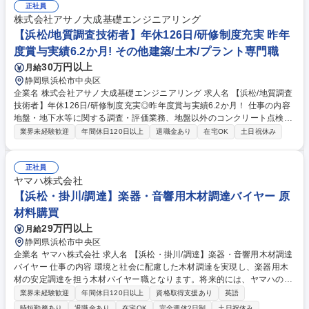
正社員
株式会社アサノ大成基礎エンジニアリング
【浜松/地質調査技術者】年休126日/研修制度充実 昨年
度賞与実績6.2か月! その他建築/土木/プラント専門職
30万円以上
月給
静岡県浜松市中央区
企業名 株式会社アサノ大成基礎エンジニアリング 求人名 【浜松/地質調査
技術者】年休126日/研修制度充実◎昨年度賞与実績6.2か月！ 仕事の内容
地盤・地下水等に関する調査・評価業務、地盤以外のコンクリート点検業
務等を担当いただきます。具体的には、調査計画書立案・提案から協力会
業界未経験歓迎
年間休日120日以上
退職金あり
在宅OK
土日祝休み
社の手配・現場管理・各種報告書の作成業務などをご担当いただきます。
現場と内勤の業務割合は1:1で現場勤務の日は直行直帰をしております。
内業の日は在宅勤務(リモートワーク)も可能です。 ・キャリアについて：
正社員
技術士資格の取得支援制度がありますのでサポート充実。キャリアステッ
ヤマハ株式会社
プも昇格だけでなく設計や解析、営業など新たなポジションにチャレンジ
【浜松・掛川/調達】楽器・音響用木材調達バイヤー 原
した事例もあります。 募集職種 【浜松/地質調査技術者】年休126日/研修
材料購買
制度充実◎昨年度賞与実績6.2か月！
29万円以上
月給
静岡県浜松市中央区
企業名 ヤマハ株式会社 求人名 【浜松・掛川/調達】楽器・音響用木材調達
バイヤー 仕事の内容 環境と社会に配慮した木材調達を実現し、楽器用木
材の安定調達を担う木材バイヤー職となります。将来的には、ヤマハの木
材調達を中核から支える人材として活躍いただくことを期待しています。
業界未経験歓迎
年間休日120日以上
資格取得支援あり
英語
【■具体的には】◎木材調達戦略の立案・実行およびサプライヤー開拓・
時短勤務あり
退職金あり
在宅OK
完全週休2日制
土日祝休み