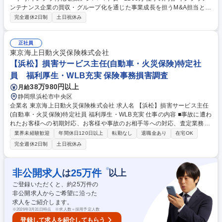
ンテナンス企業の買収・グループ化を通じた事業成長を担うM&A担当とし
て、案件発掘（ソーシング）から実行、買収後のPMIまでお任せします。
完全週休2日制
土日祝休み
代表直下で、スピード感のあるM&Aを推進していただきます。 ■案件発
掘、仲介会社・金融機関との関係構築■財務分析、バリュエーション、シ
ナジー仮説構築、初期評価■財務・ビジネス・法務・税務DDの取りまとめ
正社員
と対応■スキーム設計、LOI作成、価格・条件交渉■クロージング、関係者
東京海上日動火災保険株式会社
への説明管理■PMI（買収後統合）の推進。財務・経営管理や業務支援担
【浜松】損害サービス主任(自動車・火災保険)特定社
当と連携し、グループとしてのシナジー最大化を図ります。【業務内容の
員 福利厚生・WLB充実 保険事務損害調査
変更範囲】当社の指定する業務 募集職種 浜松【M&A】フルリモート可/イ
38万980円以上
月給
ンフラ特化/創業メンバー/年収～1200万
静岡県浜松市中央区
企業名 東京海上日動火災保険株式会社 求人名 【浜松】損害サービス主任
(自動車・火災保険)特定社員 福利厚生・WLB充実 仕事の内容 ■事故に遭わ
れたお客様への初期対応、お客様や事故のお相手等への対応、査定業務、
保険金のお支払等を担当いただきます。事故対応を通じたサポートで、お
業界未経験歓迎
年間休日120日以上
転勤なし
退職金あり
在宅OK
客様に安心をお届けするやりがいのあるお仕事です。 ・事故に遭われたお
完全週休2日制
土日祝休み
客様への初期対応（事故状況や被害状況の確認やその後のアドバイス） ・
大学生等のための保険金の支払業務 ・（人身事故）事故でお怪我されたお
相手への初期対応（お怪我の状況等の確認）、治療状況のフォローや治療
※
非公開求人
25
万件
は
以上
期間中の治療費等のお支払 ・（物損事故）事故のお相手やお相手の保険会
ご登録いただくと、約
25
万件の
社への初期対応（自動車等の損害状況や修理工場の確認等）修理工場への
非公開求人からご希望に沿った
損害確認に関する打合せ等 募集職種 【浜松】損害サービス主任(自動車・
求人をご紹介します。
火災保険)特定社員 福利厚生・WLB充実
※
2026年3月31日時点 ※求人数＝採用予定人数
登録して求人を紹介してもらう