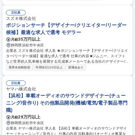
は121日、将来の部長候補としての募集です！ メンバーの調達実務フォロ
ーをはじめ、中長期的な仕入先の選定、予算承認など、購買戦略の立案か
ら実行までを広く主導。将来的に購買部を牽引する部長候補として会社の
正社員
成長に寄与いただくことを期待しています！ ■仕入先の指導、育成、品質
スズキ株式会社
管理、選定／■原材料等発注の承認／■購買予算・単価改定の承認～上申／
ポジションサーチ【デザイナー/クリエイター/リーダー
■予実管理■戦略的購買とパートナーシップ構築／■法務、コンプラの把握
候補】最適な求人で選考 モデラー
（下請法、独禁法、環境規制等） 募集職種 【浜松市】購買部マネジャー
35万円以上
月給
候補◆年収750万円以上可/転勤無/借上社宅制度有
静岡県浜松市中央区
企業名 スズキ株式会社 求人名 ★ポジションサーチ【デザイナー/クリエイ
ター/リーダー候補】最適な求人で選考 仕事の内容 ■ジムニー、スイフト
など世界的人気車種を展開する完成車メーカーである当社のデザイナー/ク
リエイターオープン求人です。どの求人に応募するか迷われた際はこちら
業界未経験歓迎
年間休日120日以上
退職金あり
にご応募ください。最適な求人で選考します。 【募集ポジション例】 ■四
輪デザインにおける内外装デザイナー■マリンプロダクトデザイナー■四輪
デザインにおけるCMFデザイナー/GUI/グラフィックユーザーインターフ
正社員
ェイスデザイナー/デジタルモデラー/CGクリエイター/造形モデラー（クレ
ヤマハ株式会社
イならびにCAD） など 募集職種 ★ポジションサーチ【デザイナー/クリエ
【浜松】車載オーディオのサウンドデザイナー(チュー
イター/リーダー候補】最適な求人で選考
ニング/音作り) その他製品開発(機械/電気/電子製品専門
職)
29万円以上
月給
静岡県浜松市中央区
企業名 ヤマハ株式会社 求人名 【浜松】車載オーディオのサウンドデザイ
ナー（チューニング／音作り） 仕事の内容 自動車向けオーディオ事業を