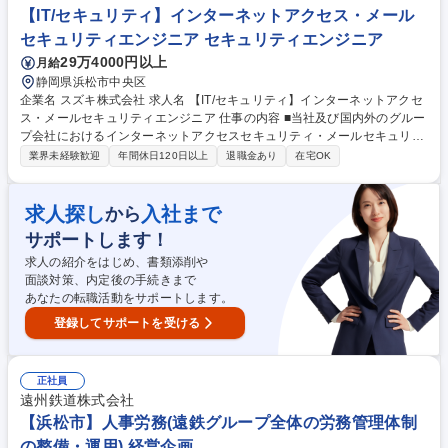
AD） など 募集職種 【オープン】デザイナー・クリエイター（CMF/GUI/
【IT/セキュリティ】インターネットアクセス・メール
CG/造形モデラー等）
セキュリティエンジニア セキュリティエンジニア
29万4000円以上
月給
静岡県浜松市中央区
企業名 スズキ株式会社 求人名 【IT/セキュリティ】インターネットアクセ
ス・メールセキュリティエンジニア 仕事の内容 ■当社及び国内外のグルー
プ会社におけるインターネットアクセスセキュリティ・メールセキュリテ
ィ・WAFなどの強化を担っていただきます。 【具体的には】■インターネ
業界未経験歓迎
年間休日120日以上
退職金あり
在宅OK
ットアクセスUTM・プロキシの導入・運用・強化■URLフィルタ・IPS・D
LP・CASB等の導入・運用・強化■メールセキュリティの導入・運用・強
化■WAFの企画・導入・運用 ＜＜ 採用背景 ＞＞昨今、サイバー攻撃によ
求人探し
入社まで
から
り社内システムに障害が発生し、生産停止や事業継続に影響が出る会社が
サポートします！
増えており、当社や関連会社におけるセキュリティ対策強化が喫緊の課題
となっています。 募集職種 【IT/セキュリティ】インターネットアクセ
求人の紹介をはじめ、書類添削や
ス・メールセキュリティエンジニア
面談対策、内定後の手続きまで
あなたの転職活動をサポートします。
登録してサポートを受ける
正社員
遠州鉄道株式会社
【浜松市】人事労務(遠鉄グループ全体の労務管理体制
の整備・運用) 経営企画