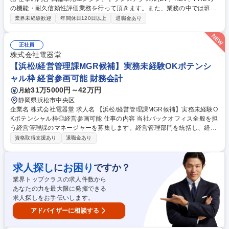
の機能・耐久信頼性評価業務を行って頂きます。また、業務の中では班長
を初めとする役職者をサポートする立場で担っていただく予定です。 【具
業界未経験歓迎
年間休日120日以上
退職金あり
体的な業務内容】 ■エンジンベンチ、トランスアクスルベンチを使用した
機能・耐久信頼性評価業務 ■車両を使用した機能信頼性評価業務 ■試験日
程の調整、試験品等の準備、オペレーション、試験結果の報告書の作成 ■
正社員
実験設備導入 ※機能：冷却試験、オイル潤滑試験、伝達効率測定、フリク
株式会社電器堂
ション測定、ブローバイ測定 募集職種 【技能職】四輪車パワートレイン
【浜松/経営管理課MGR候補】実務未経験OKポテンシ
の評価業務
ャル枠 経営参画可能 財務会計
31万5000円～42万円
月給
静岡県浜松市中央区
企業名 株式会社電器堂 求人名 【浜松/経営管理課MGR候補】実務未経験O
Kポテンシャル枠◎経営参画可能 仕事の内容 当社バックオフィス全般を担
う経営管理課のマネージャーを募集します。経営管理部門を統括し、経営
陣の参謀として会社の成長を支えるポジションです。会社の変革期を創る
資格取得支援あり
退職金あり
仕事をぜひお願いできればと思います。 【具体的な業務】 ■約10名程度の
経営管理課メンバーのマネジメントと会計・税務業務をはじめとした改善
提案・実行 ■経営管理課の課題に関してメンバーを巻き込んでいきながら
求人探し
お困り
に
ですか？
業務推進・改革を経営陣とともに担っていただきます。（先ずは経理会計
業界トップクラスの求人件数から
が中心） ■システムの刷新やDX化も上記課題の1つです。 募集職種 【浜
あなたの力を最大限に発揮できる
松/経営管理課MGR候補】実務未経験OKポテンシャル枠◎経営参画可能
求人探しをお手伝いします。
アドバイザーに相談する