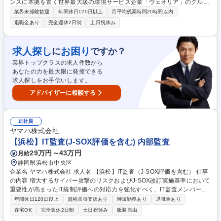
ンスに本拠を置く世界最大級の環境サービス企業「ヴェオリア」のグルー
プ企業である当社にて、部長または部長候補として、浜松市の下水処理施
業界未経験歓迎
年間休日120日以上
月平均残業時間20時間以内
設の設備保守管理をお任せします。 【業務詳細】 ■プラント施設における
退職金あり
完全週休2日制
土日祝休み
設備の保守管理・点検の計画策定 ■受変電設備を含む電気設備の保守管
理・点検におけるマネジメント ■設備トラブル発生時の原因調査、対応方
針の検討、復旧対応、再発防止策の立案 ■電気保安に関する行政への届
求人探し
お困り
に
ですか？
出・報告書作成 ■法令遵守の観点からの設備管理・運営支援 ■採用面接、
業界トップクラスの求人件数から
メンバーの教育及び評価 募集職種 【浜松市/水処理施設の設備保守責任
あなたの力を最大限に発揮できる
者】転勤無/退職金有／業界世界最大手G
求人探しをお手伝いします。
アドバイザーに相談する
正社員
ヤマハ株式会社
【浜松】IT監査(J-SOX評価を含む) 内部監査
29万円～43万円
月給
静岡県浜松市中央区
企業名 ヤマハ株式会社 求人名 【浜松】IT監査（J-SOX評価を含む） 仕事
の内容 増大するサイバー攻撃のリスクおよびJ-SOX改訂実施基準において
重要性が高まったIT統制評価への対応力を強化すべく、IT監査メンバーを
募集します。 【■具体的には】◎IT監査（配属当初はセイバーセキュリテ
年間休日120日以上
資格取得支援あり
時短勤務あり
退職金あり
ィ監査が中心となります）◎ITGC/ITAC評価◎適正・経験・希望に応じてI
在宅OK
完全週休2日制
土日祝休み
服装自由
T以外の領域の監査をお任せすることもあります。 【■役割】IT監査チーム