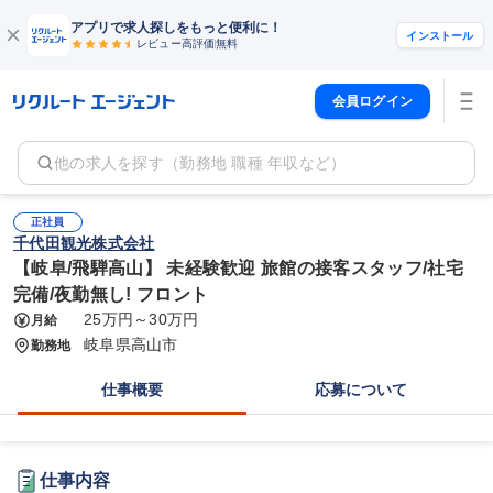
アプリで求人探しをもっと便利に！
インストール
レビュー高評価
無料
会員ログイン
他の求人を探す（勤務地 職種 年収など）
正社員
千代田観光株式会社
【岐阜/飛騨高山】 未経験歓迎 旅館の接客スタッフ/社宅
完備/夜勤無し! フロント
25万円～30万円
月給
岐阜県高山市
勤務地
仕事概要
応募について
仕事内容