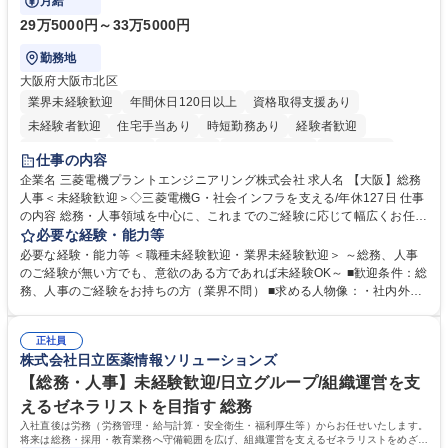
月給
29万5000円～33万5000円
勤務地
大阪府大阪市北区
業界未経験歓迎
年間休日120日以上
資格取得支援あり
未経験者歓迎
住宅手当あり
時短勤務あり
経験者歓迎
退職金あり
在宅OK
賞与あり
完全週休2日制
交通費支給
仕事の内容
駅近5分以内
土日祝休み
服装自由
寮・社宅あり
食事補助あり
企業名 三菱電機プラントエンジニアリング株式会社 求人名 【大阪】総務
人事＜未経験歓迎＞◇三菱電機G・社会インフラを支える/年休127日 仕事
の内容 総務・人事領域を中心に、これまでのご経験に応じて幅広くお任せ
します。 ＜具体的には＞ ・総務/人事労務（給与・社保・勤怠管理など）
必要な経験・能力等
・採用・教育研修 ・福利厚生運用 など ※基本的には事務所勤務ですが、
必要な経験・能力等 ＜職種未経験歓迎・業界未経験歓迎＞ ～総務、人事
採用や教育等の業務内容により、関西圏以外への日帰り・宿泊を伴う国内
のご経験が無い方でも、意欲のある方であれば未経験OK～ ■歓迎条件：総
出張もございます。 ※担当業務を持ちつつ、お互いに助け合いながら、総
務、人事のご経験をお持ちの方（業界不問） ■求める人物像：・社内外の
務部という組織として協力しながら進める体制です。 募集職種 【大阪】
関係各部門との調整を率先して行い、業務を円滑に遂行できる協調性やコ
総務人事＜未経験歓迎＞◇三菱電機G・社会インフラを支える/年休127日
ミュニケーション能力を持っている方 ・人事総務領域に興味がありゼネラ
正社員
リスト志向をお持ちの方 学歴・資格 学歴：大学院 大学 語学力： 資格：
株式会社日立医薬情報ソリューションズ
【総務・人事】未経験歓迎/日立グループ/組織運営を支
えるゼネラリストを目指す 総務
入社直後は労務（労務管理・給与計算・安全衛生・福利厚生等）からお任せいたします。
将来は総務・採用・教育業務へ守備範囲を広げ、組織運営を支えるゼネラリストをめざせ