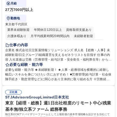
ます。
月給
27万7000円以上
勤務地
東京都千代田区
業界未経験歓迎
年間休日120日以上
資格取得支援あり
介護休暇あり
月平均残業時間20時間以内
未経験者歓迎
住宅手当あり
時短勤務あり
退職金あり
在宅OK
賞与あり
仕事の内容
育休あり
完全週休2日制
交通費支給
土日祝休み
寮・社宅あり
企業名 株式会社日立医薬情報ソリューションズ 求人名 【総務・人事】未
経験歓迎/日立グループ/組織運営を支えるゼネラリストを目指す 仕事の内
容 入社直後は労務（労務管理・給与計算・安全衛生・福利厚生等）からお
任せいたします。将来は総務・採用・教育業務へ守備範囲を広げ、組織運
必要な経験・能力等
営を支えるゼネラリストをめざせます。 ・初期業務：労働時間管理、給与
必要な経験・能力等 ★未経験歓迎！ ★人事・総務領域を横断的に経験し
計算、社会保険対応、福利厚生管理、安全衛生、健康経営推進等をお任せ
幅広いスキルを身につけたい方におすすめ！ ■労務管理(給与計算・社会保
します。ご経験に応じて、休職者管理など、幅広く経験を積んでいただき
険手続き・勤怠管理など)に関心があり主体的に取り組める方 ※労務経験
ます。 ・将来的な広がり：総務・採用・教育・税務対応・経営企画等。
者は早期にご活躍いただけます。 ■チームで仕事を推進できる方■将来は
★メンバーがマンツーマンで丁寧に教えるため、ご経験が浅くても安心！
マネジメント職として活躍したい 【尚可】■人事、労務、採用、教育業務
幅広く経験を積みたい意欲がある方に最適な環境です。 募集職種 【総
正社員
のご経験 ■労務管理（給与計算・社会保険手続き・勤怠管理など）の経験
STJAdvisorsGroupLimited日本支社
務・人事】未経験歓迎/日立グループ/組織運営を支えるゼネラリストを目
■衛生管理者の資格をお持ちの方 学歴・資格 学歴：大学院 大学 高専 短大
指す
専修学校 高校 語学力： 資格：
東京【経理・総務】週1日出社程度のリモート中心/残業
基本無/独立系ファーム 総務事務
独立系ECMアドバイザリーファームとして上場前後の資本市場戦略を設計する当社にて