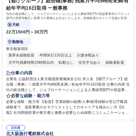
ます。 学歴・資格 学歴：大学院 大学 高専 短大 専修学校 高校 語学力：
【都庁グループ】総合職(事務) 残業月平均9時間未満/有
資格：
給年平均16日取得 一般事務
当社の総合職として、ジョブローテーションによる人事経理部門や収益事業等のフロント
部門の部署等幅広い部署での業務をお任せいたします。研修制度やキャリア支援が充実し
ております！ ※下記業務詳細
月給
22万1500円～30万円
勤務地
東京都新宿区
業界未経験歓迎
年間休日120日以上
介護休暇あり
月平均残業時間20時間以内
転勤なし
住宅手当あり
経験者歓迎
研修あり
退職金あり
賞与あり
完全週休2日制
交通費支給
仕事の内容
駅近5分以内
資格取得手当あり
食事補助あり
企業名 公益財団法人東京都道路整備保全公社 求人名 【都庁グループ】総
合職（事務）◇残業月平均9時間未満／有給年平均16日取得 仕事の内容 当
社の総合職として、ジョブローテーションによる人事経理部門や収益事業
等のフロント部門の部署等幅広い部署での業務をお任せいたします。研修
必要な経験・能力等
制度やキャリア支援が充実しております！ ※下記業務詳細 【業務詳細】■
必要な経験・能力等 【歓迎】営業経験or総務/人事/経理経験or官公庁職員
管理部門：広報、人事、経理など当公社の運営に係る管理業務 ■収益部
経験者で、道路事業のゼネラリストとしてのキャリアを積みたい方【社
門：駐車場の新規開拓、管理運営、新宿駅西口広場の「イベントコーナ
風】社内関係部署や東京都と連携が必要なため綿密にコミュニケーション
ー」などの管理運営 ■道路部門：整備の急がれる骨格幹線道路や木造住宅
を図っています。 【業務の魅力】■幅広く携われる：総合職（事務）で
密集地域の特定整備路線の用地取得、道路に関する普及啓発事業、都内の
は、駐車場の管理運営や道路用地の取得、公益財団法人の中枢を担う管理
道路施設や道路工事現場の見学ツアー事業 ※入社後は上記いずれかの部門
正社員
部門など多岐に渡る業務を経験できます。 ■様々なプロジェクト：駐車場
北大阪急行電鉄株式会社
へ配属。※業務内容変更の範囲：会社の定める業務 募集職種 【都庁グル
事業の他、新宿駅西口広場内に設置された照明を兼ねた広告「ブライトサ