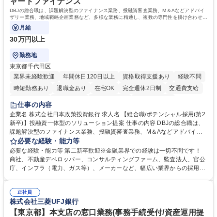
ャードファイナンス
DBJの総合職は、課題解決型のファイナンス業務、投融資審査業務、M＆Aなどアドバイ
ザリー業務、地域戦略企画業務など、多様な業務に精通し、複数の専門性を掛け合わせて
広く社会に貢献していく職種です。
月給
30万円以上
勤務地
東京都千代田区
業界未経験歓迎
年間休日120日以上
資格取得支援あり
経験不問
時短勤務あり
退職金あり
在宅OK
完全週休2日制
交通費支給
駅近5分以内
土日祝休み
第二新卒歓迎
寮・社宅あり
仕事の内容
食事補助あり
託児所あり
企業名 株式会社日本政策投資銀行 求人名 【総合職/ポテンシャル採用(第2
新卒)】投融資一体型のソリューション提案 仕事の内容 DBJの総合職は、
課題解決型のファイナンス業務、投融資審査業務、M＆Aなどアドバイザ
リー業務、地域戦略企画業務など、多様な業務に精通し、複数の専門性を
必要な経験・能力等
掛け合わせて広く社会に貢献していく職種です。 入社後は、横断的なロー
必要な経験・能力等 第二新卒歓迎※金融業界での経験は一切不問です！
テーションを経て適性や専門性に応じたキャリアを形成していただきま
商社、不動産デベロッパー、コンサルティングファーム、監査法人、官公
す。総合職として入社いただき、下記いずれかの部門でご活躍いただきま
庁、インフラ（電力、ガス等）、メーカーなど、幅広い業界からの採用実
す。※未経験の方に関しては、入行後3ヶ月間の金融の実務を学んでいた
績があります。 ＜求める人物像＞DBJでは、強い社会的使命感をもち、今
だく研修を準備しております。 ・法人RM業務・金融機能業務・コーポレ
後の日本のあり方を俯瞰する総合性と、金融分野のフロンティアを切り拓
ート・ナレッジ業務 ※それぞれの業務内容に関しては、別途その他労働条
正社員
く高い志を併せもった人材を求めています。ポテンシャル採用（第2新
株式会社三菱UFJ銀行
件備考欄に記載 募集職種 【総合職/ポテンシャル採用(第2新卒)】投融資一
卒）では、金融業界での経験や知識を問いません。新たな時代を見据え
体型のソリューション提案
て、複雑化する社会課題の解決に向けて先鞭をつける役割を担いたい、と
【東京都】本支店の窓口業務(事務手続受付/資産運用提