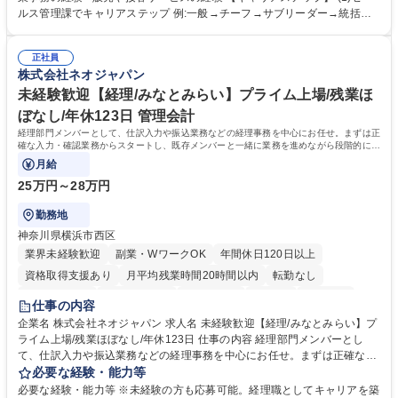
録 ■日々の売上抽出・報告 ■提携企業への書類送付業務 ■契約書管理業務
ルス管理課でキャリアステップ 例:一般→チーフ→サブリーダー→統括リ
■ホームページへの問い合わせ対応 など 募集職種 【東京/お菓子メーカー
ーダー→マネージャー (2)他ポジションへのキャリアも可能 ※過去、未経
の事務担当】事務経験者歓迎/転勤無/プライム上場G
験で経営管理部内で経理へ異動した方もいらっしゃいます。年3回の面談
正社員
や個別面談を通してご自身のキャリアと向き合っていただき、会社として
株式会社ネオジャパン
もバックアップしていきます。 学歴・資格 学歴：大学院 大学 高専 短大
専修学校 高校 語学力： 資格：
未経験歓迎【経理/みなとみらい】プライム上場/残業ほ
ぼなし/年休123日 管理会計
経理部門メンバーとして、仕訳入力や振込業務などの経理事務を中心にお任せ。まずは正
確な入力・確認業務からスタートし、既存メンバーと一緒に業務を進めながら段階的に経
理知識を身につけていただきます。
月給
25万円～28万円
勤務地
神奈川県横浜市西区
業界未経験歓迎
副業・WワークOK
年間休日120日以上
資格取得支援あり
月平均残業時間20時間以内
転勤なし
未経験者歓迎
時短勤務あり
退職金あり
在宅OK
賞与あり
仕事の内容
完全週休2日制
交通費支給
駅近5分以内
土日祝休み
服装自由
企業名 株式会社ネオジャパン 求人名 未経験歓迎【経理/みなとみらい】プ
ライム上場/残業ほぼなし/年休123日 仕事の内容 経理部門メンバーとし
寮・社宅あり
て、仕訳入力や振込業務などの経理事務を中心にお任せ。まずは正確な入
力・確認業務からスタートし、既存メンバーと一緒に業務を進めながら段
必要な経験・能力等
階的に経理知識を身につけていただきます。 【具体的には】 ■社内稟議に
必要な経験・能力等 ※未経験の方も応募可能。経理職としてキャリアを築