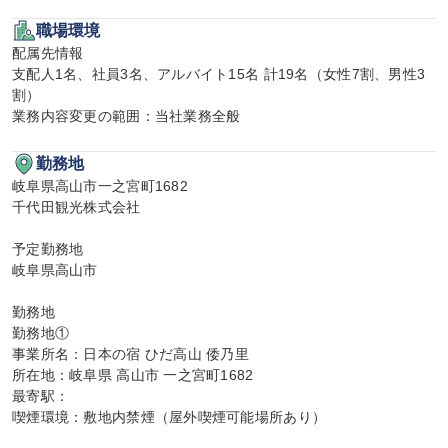
職場環境
配属先情報

支配人1名、社員3名、アルバイト15名 計19名（女性7割、男性3
割）

業務内容変更の範囲：当社業務全般
勤務地
岐阜県高山市一之宮町1682

千代田観光株式会社

予定勤務地

岐阜県高山市

勤務地

勤務地①

事業所名：日本の宿 ひだ高山 倭乃里

所在地：岐阜県 高山市 一之宮町1682

最寄駅：

喫煙環境：敷地内禁煙（屋外喫煙可能場所あり）
