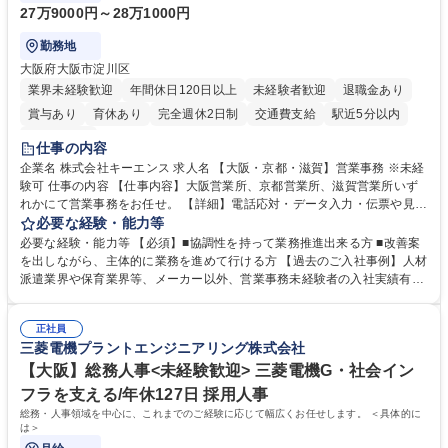
27万9000円～28万1000円
勤務地
大阪府大阪市淀川区
業界未経験歓迎
年間休日120日以上
未経験者歓迎
退職金あり
賞与あり
育休あり
完全週休2日制
交通費支給
駅近5分以内
土日祝休み
仕事の内容
企業名 株式会社キーエンス 求人名 【大阪・京都・滋賀】営業事務 ※未経
験可 仕事の内容 【仕事内容】大阪営業所、京都営業所、滋賀営業所いず
れかにて営業事務をお任せ。 【詳細】電話応対・データ入力・伝票や見積
の作成・カタログ送付・来客対応・営業所内で発生する事務業務や業務改
必要な経験・能力等
善をお任せ。 【教育制度】ご入社後、育成担当とペアになりながらOJTに
必要な経験・能力等 【必須】■協調性を持って業務推進出来る方 ■改善案
て業務を覚えていただくことが可能です。業務システムがきちんと構築さ
を出しながら、主体的に業務を進めて行ける方 【過去のご入社事例】人材
れているため、スムーズに仕事に慣れることができる環境です。また、
派遣業界や保育業界等、メーカー以外、営業事務未経験者の入社実績有
「チームで成果を出す文化」があり、良いやり方を積極的に共有しながら
【当社の事務職について】単なる事務ではなく主体性を発揮したサポート
常に改善を目指す風土のため、安心して業務に取り組んでいただけます。
により、キーエンスの付加価値向上に貢献します。ベースの定型業務に加
募集職種 【大阪・京都・滋賀】営業事務 ※未経験可
正社員
えて、お客様や社員の状況に合わせ、能動的なサポート、改善の動きも期
三菱電機プラントエンジニアリング株式会社
待され。組織を支えるスペシャリストとして、チームに貢献し、結果的に
社員から頼られる存在になることができます。平均19:30の退勤以降の業
【大阪】総務人事<未経験歓迎> 三菱電機G・社会イン
務の持ち帰りも禁止されており、メリハリのある働き方となります。 学
フラを支える/年休127日 採用人事
歴・資格 学歴：大学院 大学 高専 短大 語学力： 資格：
総務・人事領域を中心に、これまでのご経験に応じて幅広くお任せします。 ＜具体的に
は＞