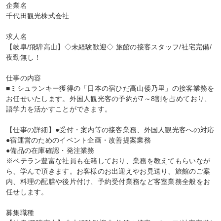
企業名

千代田観光株式会社

求人名

【岐阜/飛騨高山】◇未経験歓迎◇ 旅館の接客スタッフ/社宅完備/
夜勤無し！

仕事の内容

■ミシュランキー獲得の「日本の宿ひだ高山倭乃里」の接客業務を
お任せいたします。外国人観光客の予約が7～8割を占めており、
語学力を活かすことができます。

【仕事の詳細】●受付・案内等の接客業務、外国人観光客への対応

●宿運営のためのイベント企画・改善提案業務

●備品の在庫確認・発注業務

※ベテラン豊富な社員も在籍しており、業務を教えてもらいなが
ら、学んで頂きます。お客様のお出迎えやお見送り、旅館のご案
内、料理の配膳や後片付け、予約受付業務など客室業務全般をお
任せします。

募集職種
