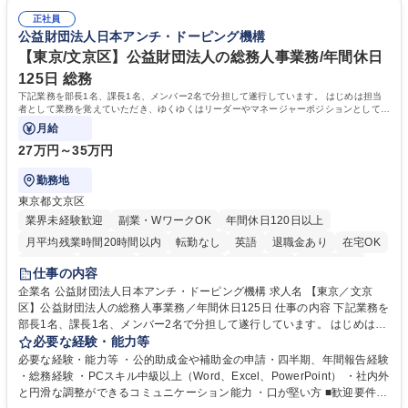
告書作成及び月次管理・部内総務庶務全般 など※※配属先によっては上記
る方。 ・社内外の多様な関係者と協調して業務を進められるコミュニケー
の他に担当頂く業務が発生する場合があります。 募集職種 【営業事務】
正社員
ション力がある方。 ・チャレンジを厭わず、粘り強く業務に取り組める
公益財団法人日本アンチ・ドーピング機構
業務職/三井物産グループ/平均残業時間10H/完全週休2日
方。多様な関係者と謙虚に信頼関係を構築でき、期限を意識したスケジュ
ール管理が出来る方。※将来的に他部署（営業部門、コーポレート部門）
【東京/文京区】公益財団法人の総務人事業務/年間休日
へのジョブローテーションの可能性があります。 学歴・資格 学歴：大学
125日 総務
院 大学 語学力： 資格：宅地建物取引士
下記業務を部長1名、課長1名、メンバー2名で分担して遂行しています。 はじめは担当
者として業務を覚えていただき、ゆくゆくはリーダーやマネージャーポジションとして活
躍いただくことを期待しています。
月給
27万円～35万円
勤務地
東京都文京区
業界未経験歓迎
副業・WワークOK
年間休日120日以上
月平均残業時間20時間以内
転勤なし
英語
退職金あり
在宅OK
賞与あり
育休あり
完全週休2日制
交通費支給
土日祝休み
仕事の内容
食事補助あり
企業名 公益財団法人日本アンチ・ドーピング機構 求人名 【東京／文京
区】公益財団法人の総務人事業務／年間休日125日 仕事の内容 下記業務を
部長1名、課長1名、メンバー2名で分担して遂行しています。 はじめは担
当者として業務を覚えていただき、ゆくゆくはリーダーやマネージャーポ
必要な経験・能力等
ジションとして活躍いただくことを期待しています。 【総務・人事グルー
必要な経験・能力等 ・公的助成金や補助金の申請・四半期、年間報告経験
プの業務内容】 ・人事制度関連 ・採用活動 ・教育研修の企画、実行 ・勤
・総務経験 ・PCスキル中級以上（Word、Excel、PowerPoint） ・社内外
怠管理 ・官公庁への各種提出 ・法定の会議運営（評議員会、理事会） ・
と円滑な調整ができるコミュニケーション能力 ・口が堅い方 ■歓迎要件
コンプライアンス ・内部規程やルールの管理、整備、文書管理 ・契約関