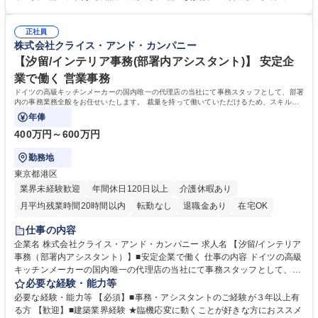
客・電話対応 ■郵便物の受領・発送・管理■オフィス設備・備品管理■建
いて】 ◎設立したばかりの会社であり、一緒に企業を立ち上げ・拡大しよ
物・設備修繕の手配及び業者対応■押印・契約書管理等の庶務業務■安全衛
うという意欲のある方を求めています。 ◎経営に近い立場で幅広くキャリ
生に関する業務等■健康診断、産業医面談、休職・復職手続き等の労務サ
正社員
アが磨けます。 ◎NTTデータグループであり福利厚生は充実しているとと
株式会社クライス・アンド・カンパニー
ポート■社内ルールの運用・各種社内案内■その他、拠点運営に関わる管理
もに、働き方改革も推進しています。 学歴・資格 学歴：大学院 大学 高専
部門業務 募集職種 【大阪/総務・人事（労務）担当者】3Dプリンター事
短大 専修学校 語学力： 資格：
【汐留/インテリア事務(部署内アシスタント)】 安定企
業/NTTデータG/年休129日
業で働く 営業事務
ドイツの高級キッチンメーカーの国内唯一の代理店の当社にて事務スタッフとして、部署
内の事務業務全般をお任せいたします。 裁量を持って働いていただけるため、スキルア
ップも可能です。
年俸
400万円～600万円
勤務地
東京都港区
業界未経験歓迎
年間休日120日以上
介護休暇あり
月平均残業時間20時間以内
転勤なし
退職金あり
在宅OK
育休あり
完全週休2日制
インセンティブあり
交通費支給
仕事の内容
駅近5分以内
土日祝休み
企業名 株式会社クライス・アンド・カンパニー 求人名 【汐留/インテリア
事務（部署内アシスタント）】■安定企業で働く 仕事の内容 ドイツの高級
キッチンメーカーの国内唯一の代理店の当社にて事務スタッフとして、部
署内の事務業務全般をお任せいたします。 裁量を持って働いていただける
必要な経験・能力等
ため、スキルアップも可能です。 【部署内の事務業務全般】 ■サンプルの
必要な経験・能力等 【必須】■事務・アシスタントのご経験が３年以上有
仕分け・整理 ■電話応対 ■書類作成（会議資料、お客様宛請求書、支払書
る方 【歓迎】■建築業界経験 ★臨機応変に動くことが好きな方におススメ