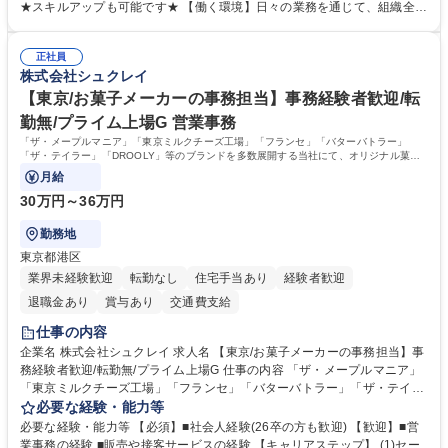
類を取りまとめて経理へ提出等） ■ショールームアテンド・運営・予約業
★スキルアップも可能です★ 【働く環境】日々の業務を通じて、組織全体
務 ■広報・PR業務のアシスタント（SNS投稿補助、資料作成など） ■納品
のサポートを行い、成果を実感できる仕事です。また、コミュニケーショ
時の取扱説明書作成・送付（キッチン、機器等の商品） 募集職種 【汐留/
ンスキルや問題解決能力が磨かれ、キャリアアップのチャンスも豊富。チ
インテリア事務（部署内アシスタント）】■安定企業で働く
正社員
ームとの協力や新しいアイデアを活かす場もあり、やりがいを感じながら
株式会社シュクレイ
働けます。 【歓迎】 ■インテリアの業界のご経験が有る方■PCの作業に慣
れている方 学歴・資格 学歴：大学院 大学 高専 短大 専修学校 語学力： 資
【東京/お菓子メーカーの事務担当】事務経験者歓迎/転
格：
勤無/プライム上場G 営業事務
「ザ・メープルマニア」「東京ミルクチーズ工場」「フランセ」「バターバトラー」
「ザ・テイラー」「DROOLY」等のブランドを多数展開する当社にて、オリジナル菓子
ブランド商品の事務業務をお任せいたします。
月給
30万円～36万円
勤務地
東京都港区
業界未経験歓迎
転勤なし
住宅手当あり
経験者歓迎
退職金あり
賞与あり
交通費支給
仕事の内容
企業名 株式会社シュクレイ 求人名 【東京/お菓子メーカーの事務担当】事
務経験者歓迎/転勤無/プライム上場G 仕事の内容 「ザ・メープルマニア」
「東京ミルクチーズ工場」「フランセ」「バターバトラー」「ザ・テイラ
ー」「DROOLY」等のブランドを多数展開する当社にて、オリジナル菓子
必要な経験・能力等
ブランド商品の事務業務をお任せいたします。 【具体的な業務内容】 ■店
必要な経験・能力等 【必須】■社会人経験(26卒の方も歓迎) 【歓迎】■営
舗からの発注受付/PC入力業務 ■受電対応(社内/社外) ■商品のマスター登
業事務の経験 ■販売や接客サービスの経験 【キャリアステップ】 (1)セー