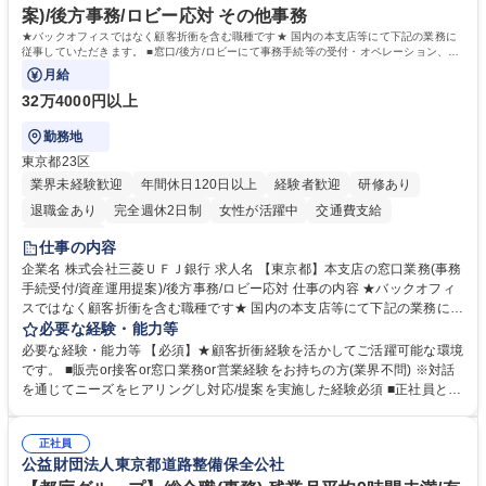
いう気概をお持ちの方を心待ちにしています。 学歴・資格 学歴：大学院
案)/後方事務/ロビー応対 その他事務
大学 語学力： 資格：
★バックオフィスではなく顧客折衝を含む職種です★ 国内の本支店等にて下記の業務に
従事していただきます。 ■窓口/後方/ロビーにて事務手続等の受付・オペレーション、お
客様対応
月給
32万4000円以上
勤務地
東京都23区
業界未経験歓迎
年間休日120日以上
経験者歓迎
研修あり
退職金あり
完全週休2日制
女性が活躍中
交通費支給
土日祝休み
仕事の内容
企業名 株式会社三菱ＵＦＪ銀行 求人名 【東京都】本支店の窓口業務(事務
手続受付/資産運用提案)/後方事務/ロビー応対 仕事の内容 ★バックオフィ
スではなく顧客折衝を含む職種です★ 国内の本支店等にて下記の業務に従
事していただきます。 ■窓口/後方/ロビーにて事務手続等の受付・オペレ
必要な経験・能力等
ーション、お客様対応 ■窓口にて、ご来店された個人のお客様に対して金
必要な経験・能力等 【必須】★顧客折衝経験を活かしてご活躍可能な環境
融商品のご提案 ■効率的な事務運用の検討・構築等 ≪業務紹介：ご応募前
です。 ■販売or接客or窓口業務or営業経験をお持ちの方(業界不問) ※対話
に必ずご覧ください≫ ※記事 https://www.mysite.bk.mufg.jp/career/circle/
を通じてニーズをヒアリングし対応/提案を実施した経験必須 ■正社員とし
article17/ ※動画 https://youtu.be/H-S7HaJqqbg 募集職種 【東京都】本支
ての就業経験1年以上 【歓迎】■金融業界での就業経験■銀行での預金為替
店の窓口業務(事務手続受付/資産運用提案)/後方事務/ロビー応対
事務経験 ■金融商品の提案・販売経験 ≪魅力≫研修やOJT環境が整ってい
正社員
るので安心して入行いただけます。 幅広いキャリアの選択肢があり、公募
公益財団法人東京都道路整備保全公社
や社内副業等を活用し、 一人ひとりが挑戦できるカルチャーが浸透してい