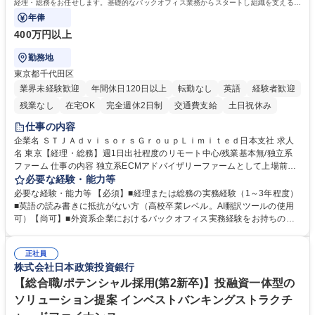
経理・総務をお任せします。基礎的なバックオフィス業務からスタートし組織を支える専
任担当として広く活躍できる環境です。
年俸
400万円以上
勤務地
東京都千代田区
業界未経験歓迎
年間休日120日以上
転勤なし
英語
経験者歓迎
残業なし
在宅OK
完全週休2日制
交通費支給
土日祝休み
仕事の内容
企業名 ＳＴＪＡｄｖｉｓｏｒｓＧｒｏｕｐＬｉｍｉｔｅｄ日本支社 求人
名 東京【経理・総務】週1日出社程度のリモート中心/残業基本無/独立系
ファーム 仕事の内容 独立系ECMアドバイザリーファームとして上場前後
の資本市場戦略を設計する当社にて経理・総務をお任せします。基礎的な
必要な経験・能力等
バックオフィス業務からスタートし組織を支える専任担当として広く活躍
必要な経験・能力等 【必須】■経理または総務の実務経験（1～3年程度）
できる環境です。 ■日常経理、月次および年次決算サポート業務 ■本国
■英語の読み書きに抵抗がない方（高校卒業レベル。AI翻訳ツールの使用
（グローバル）との英文メール対応（AI翻訳ツール等を使用しての対応で
可）【尚可】■外資系企業におけるバックオフィス実務経験をお持ちの方
問題ございません） ■オフィス環境整備、郵便物の発送・受取等の総務業
【必須・尚可要件】簿記などの特別な資格や、TOEIC等のスコアは求めて
務全般 ■その他バックオフィス関連サポート ※ご経験に合わせて無理なく
おりません。日々の事務処理を丁寧かつ正確に行える方を歓迎します。
業務をお任せします。残業も基本的には発生せず、ご自身のペースで業務
正社員
【働き方について】現在は週4日程度の在宅勤務を実施しており、ワーク
株式会社日本政策投資銀行
を進めやすく定着率の高い環境です。 募集職種 東京【経理・総務】週1日
ライフバランスを重視する方に最適な環境です（フルリモートも面接で相
出社程度のリモート中心/残業基本無/独立系ファーム
談可）。【求める人物像】幅広いバックオフィス業務に柔軟に対応でき、
【総合職/ポテンシャル採用(第2新卒)】投融資一体型の
社内外と円滑にコミュニケーションを取りながら業務を推進できる方 学
ソリューション提案 インベストバンキングストラクチ
歴・資格 学歴：大学院 大学 高専 短大 専修学校 高校 語学力： 資格：