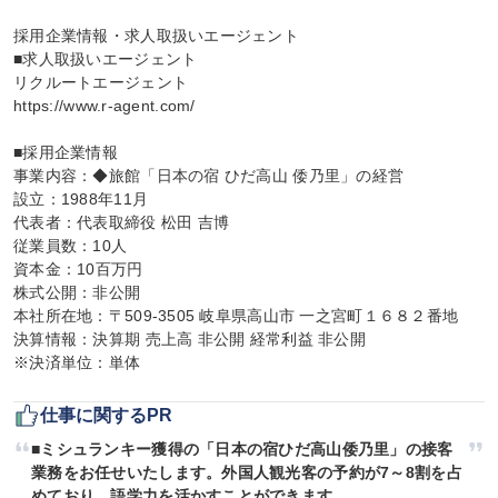
採用企業情報・求人取扱いエージェント

■求人取扱いエージェント

リクルートエージェント

https://www.r-agent.com/

■採用企業情報

事業内容：◆旅館「日本の宿 ひだ高山 倭乃里」の経営

設立：1988年11月

代表者：代表取締役 松田 吉博

従業員数：10人

資本金：10百万円

株式公開：非公開

本社所在地：〒509-3505 岐阜県高山市 一之宮町１６８２番地

決算情報：決算期 売上高 非公開 経常利益 非公開

※決済単位：単体
仕事に関するPR
■ミシュランキー獲得の「日本の宿ひだ高山倭乃里」の接客
業務をお任せいたします。外国人観光客の予約が7～8割を占
めており、語学力を活かすことができます。