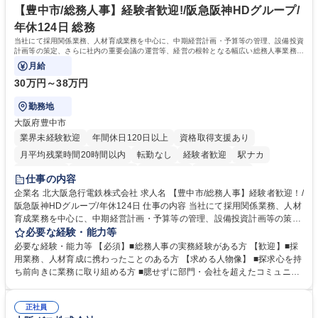
ープ】総合職（事務）◇残業月平均9時間未満／有給年平均16日取得
イン」の管理運営を行うなど、事業収益を生み出す活動を積極的に行って
【豊中市/総務人事】経験者歓迎!/阪急阪神HDグループ/
います。 学歴・資格 学歴：大学院 大学 高専 短大 専修学校 高校 語学力：
年休124日 総務
資格：
当社にて採用関係業務、人材育成業務を中心に、中期経営計画・予算等の管理、設備投資
計画等の策定、さらに社内の重要会議の運営等、経営の根幹となる幅広い総務人事業務全
般を担当していただきます。
月給
30万円～38万円
勤務地
大阪府豊中市
業界未経験歓迎
年間休日120日以上
資格取得支援あり
月平均残業時間20時間以内
転勤なし
経験者歓迎
駅ナカ
退職金あり
完全週休2日制
交通費支給
駅近5分以内
仕事の内容
土日祝休み
服装自由
昼食補助あり
食事補助あり
企業名 北大阪急行電鉄株式会社 求人名 【豊中市/総務人事】経験者歓迎！/
阪急阪神HDグループ/年休124日 仕事の内容 当社にて採用関係業務、人材
育成業務を中心に、中期経営計画・予算等の管理、設備投資計画等の策
定、さらに社内の重要会議の運営等、経営の根幹となる幅広い総務人事業
必要な経験・能力等
務全般を担当していただきます。 【主な業務内容】 ■採用関係業務および
必要な経験・能力等 【必須】■総務人事の実務経験がある方 【歓迎】■採
人材育成(社員研修)業務の推進 ■中期経営計画および予算等の管理 ■設備
用業務、人材育成に携わったことのある方 【求める人物像】 ■探求心を持
投資計画等の策定 ■社内の重要会議の運営 ■その他総務人事業務全般 【入
ち前向きに業務に取り組める方 ■臆せずに部門・会社を超えたコミュニケ
社後】入社後は採用や育成をメインに担当し将来的には経営根幹に関わる
ーションの取れる方 ■自分で考えて行動のできる方 ■第二の創業期を迎え
総務人事業務全般へ幅広く従事していただきます。 募集職種 【豊中市/総
る当社で組織の次代を担うネクスト人材として長期的に成長したい方 ■周
務人事】経験者歓迎！/阪急阪神HDグループ/年休124日
正社員
囲のメンバーと協調しつつ主体性を持って能動的に業務を推進できる方 学