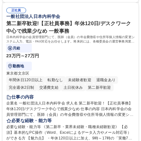
・採用業務経験 ・英語に抵抗がない方 ・営業経験 学歴・資格 学歴：大学
連 ・衛生管理 ・防災関連・公的助成金の管理・オフィス、ファシリティ
院 大学 高専 短大 専修学校 高校 語学力： 資格：
管理 ・福利厚生関連 ・職員からの問合せ、相談対応 ・その他日常の総務
正社員
一般社団法人日本内科学会
業務全般 募集職種 【東京／文京区】公益財団法人の総務人事業務／年間
休日125日
第二新卒歓迎!【正社員事務】年休120日/デスクワーク
中心で残業少なめ 一般事務
日本内科学会の会員管理部門にて、医師（会員）の年会費徴収や住所等個人情報の変更シ
ステム入力、電話・FAX対応をお任せします。将来的には、各種委員会の運営事務局業務
などにも幅広く携わっていただきます。
月給
23万円～27万円
勤務地
東京都文京区
年間休日120日以上
転勤なし
未経験者歓迎
退職金あり
完全週休2日制
交通費支給
土日祝休み
第二新卒歓迎
仕事の内容
企業名 一般社団法人日本内科学会 求人名 第二新卒歓迎！【正社員事務】
年休120日/デスクワーク中心で残業少なめ 仕事の内容 日本内科学会の会
員管理部門にて、医師（会員）の年会費徴収や住所等個人情報の変更シス
テム入力、電話・FAX対応をお任せします。将来的には、各種委員会の運
必要な経験・能力等
営事務局業務などにも幅広く携わっていただきます。 【会員管理・データ
必要な経験・能力等 《第二新卒・業界未経験・職種未経験歓迎》 【必
入力業務】 ・医師（会員）の住所変更、個人情報のシステム登録・更新
須】基本的なPC操作（Word、Excelによるデータ入力やメール対応等）
・年会費の徴収管理や入金データの照合確認 【問い合わせ対応】 ・会員
ができる方 【魅力点】 ・年休120日以上に加え、9時～17時の「実働7時