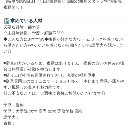
【岐阜/飛騨高山】◇未経験歓迎◇ 旅館の接客スタッフ/社宅完備/
夜勤無し！
求めている人材
必要な経験・能力等

◇未経験歓迎、学歴・経験不問◇

◆こんな方におすすめ◆接客が好きな方/チームワークを感じなが
ら働きたい方/やりがいを感じながら働きたい方/語学力を活かした
い方

■宿直の方がいるため、夜勤はありません！宿直の方がお休みの場
合は料理長が夜勤を担当します。

■借り上げ社宅も完備されており、充実の福利厚生

■従業員同士のコミュニケーションも多く、本社まで意見が届きや
すい風通しの良さも魅力的です。

◎ご不安なことは、ご面接で直接ご相談いただけます◎

学歴・資格

学歴：大学院 大学 高専 短大 専修学校 高校

語学力：

資格：