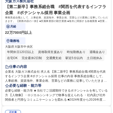
大阪ガス株式会社
歴・資格 学歴：大学院 大学 高専 短大 専修学校 高校 語学力： 資格：
【第二新卒】事務系総合職 #関西を代表するインフラ
企業 #ポテンシャル採用 事業企画
事務系総合職として、人事総務、資源海外、事業企画、営業などの業務に従事していただ
きます。 【業務内容の一例】■所属事業部の勤労業務 ■海外に関係する各種業務 ■営業部
門の企画スタッフ、ルート営業
月給
22万7000円以上
勤務地
大阪府大阪市中央区
年間休日120日以上
資格取得支援あり
時短勤務あり
退職金あり
在宅OK
完全週休2日制
交通費支給
駅近5分以内
土日祝休み
服装自由
第二新卒歓迎
寮・社宅あり
食事補助あり
仕事の内容
企業名 大阪ガス株式会社 求人名 【第二新卒】事務系総合職 #関西を代表
するインフラ企業 #ポテンシャル採用 仕事の内容 事務系総合職として、
人事総務、資源海外、事業企画、営業などの業務に従事していただきま
す。 【業務内容の一例】■所属事業部の勤労業務 ■海外に関係する各種業
必要な経験・能力等
務 ■営業部門の企画スタッフ、ルート営業 【キャリアパス】入社後の配属
必要な経験・能力等 ★当社でご活躍期待できるポテンシャルを有している
ポジションで一定期間ご活躍頂いた後、本人の適性及び将来のキャリアを
方 【人物像】・ロジカルシンキングで物事を捉えられる ・社内及び社外
鑑みてジョブローテーションを行います。 【育成】OJTでの現場育成や研
関係者と円滑なコミュニケーションを図れる ■2024年度から2026年度ま
修カリキュラムを通じて、Daigasグループの業務で必要となる知識につい
での3ヵ年を対象とする「Daigasグループ中期経営計画2026」を策定しま
て学んでいただきます。 募集職種 【第二新卒】事務系総合職 #関西を代
した。https://www.osakagas.co.jp/company/press/pr2024/1777576_564
表するインフラ企業 #ポテンシャル採用
正社員