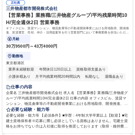
でも質問・相談できる環境が整っているため、安心して成長できます。 募
正社員
務に挑戦できるため、自身の成長と組織への貢献度をダイレクトに実感で
三井物産都市開発株式会社
集職種 【森ビルG】人事・総務◆賞与5ヶ月◆年休120日◆残業少なめ◆
きます。 残業少なめ、週1日リモート可など、ワークライフバランスを保
リモート可
ち長期活躍できる環境です。 「これまでの幅広い経験を活かし、長期的な
【営業事務】業務職/三井物産グループ/平均残業時間10
キャリアを築きたい」という前向きな意欲と挑戦を全力で応援します。 学
H/完全週休2日 営業事務
歴・資格 学歴：大学院 大学 高専 短大 専修学校 高校 語学力： 資格：日商
オフィスビル、賃貸マンション、物流倉庫等の不動産開発事業における用地取得、開発推
簿記検定1級 日商簿記検定2級 日商簿記検定3級
進、賃貸運営、売却、仲介・活用提案等を行う営業部門において事務業務を担当いただき
ます。
月給
30万9500円～43万4000円
勤務地
東京都港区
業界未経験歓迎
年間休日120日以上
資格取得支援あり
介護休暇あり
月平均残業時間20時間以内
転勤なし
退職金あり
在宅OK
賞与あり
育休あり
完全週休2日制
交通費支給
仕事の内容
駅近5分以内
土日祝休み
寮・社宅あり
企業名 三井物産都市開発株式会社 求人名 【営業事務】業務職/三井物産グ
ループ/平均残業時間10H/完全週休2日 仕事の内容 オフィスビル、賃貸マ
ンション、物流倉庫等の不動産開発事業における用地取得、開発推進、賃
貸運営、売却、仲介・活用提案等を行う営業部門において事務業務を担当
必要な経験・能力等
いただきます。 【詳細】・契約書管理、契約書製本、捺印対応、ファイリ
必要な経験・能力等 【必須条件】■学歴：4年制大学卒業以上【歓迎】■宅
ング、登記簿取得、調書取得・支払業務（各種費用支払、支払管理、請
建士資格保有者※応募に際し必須としている資格はありません。宅建士資
求・支払データ登録、取引先マスター申請対応）・予算作成及び予実管
格をお持ちでない方は入社後に取得を推奨しております（取得・維持費用
理・各種稟議書、報告書作成業務・各種台帳管理、交際費・会議費支払報
の一部補助あり） 【求める人物像】 ・向学心豊かで、主体的に行動でき