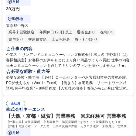
月給
30万円
勤務地
東京都中野区
業界未経験歓迎
年間休日120日以上
退職金あり
在宅OK
賞与あり
交通費支給
土日祝休み
寮・社宅あり
仕事の内容
企業名 キリンアンドコミュニケーションズ株式会社 求人名 中野本社【お
客様相談室】お客様のお声をもとにより良い商品づくりへ貢献 仕事の内容
≪★コミュニケーションを通してキリンのファンを増やしませんか？★≫
お客様のお声をより良い商品づくりに活かしていく上で、窓口となるお客
必要な経験・能力等
様相談室でのお仕事です。 日々お客様からいただくキリングループへのご
必要な経験・能力等 【必須】コールセンターやお客様相談室の業務経験、
意見を、企業活動に活かしています。お客様からの声に迅速かつ誠意をも
PCが使える方（Word・Excel）【働き方】在宅勤務・リモートワーク相
って対応、情報提供するとともにグループ内活動に反映しています。 【具
談可/月平均残業7～8時間程度 【入社後の研修】着任から1か月は電話対応
体的には】電話応対、メール、お手紙対応、ご指摘品調査報告書作成、有
のOJTを中心に実施し、電話対応に慣れた段階でメール・手紙のOJTを実
人チャットボット対応など。 【1日の対応件数】■電話：月間一人当たり
施する予定です。独り立ち以降もしっかりフォローする体制を整えていま
平均100件前後■メール・手紙：同上40件前後 募集職種 中野本社【お客様
正社員
すのでご安心ください。 【当社について】キリングループの広報機能を担
株式会社キーエンス
相談室】お客様のお声をもとにより良い商品づくりへ貢献
う会社として、お客様との出会いを大切にし、磨き上げたホスピタリティ
を込めてコミュニケーションをとりながら広報関連業務を行っておりま
【大阪・京都・滋賀】営業事務 ※未経験可 営業事務
す。 学歴・資格 学歴：大学院 大学 高専 短大 専修学校 高校 語学力： 資
【仕事内容】大阪営業所、京都営業所、滋賀営業所いずれかにて営業事務をお任せ。
格：
【詳細】電話応対・データ入力・伝票や見積の作成・カタログ送付・来客対応・営業所内
で発生する事務業務や業務改善をお任せ。
月給