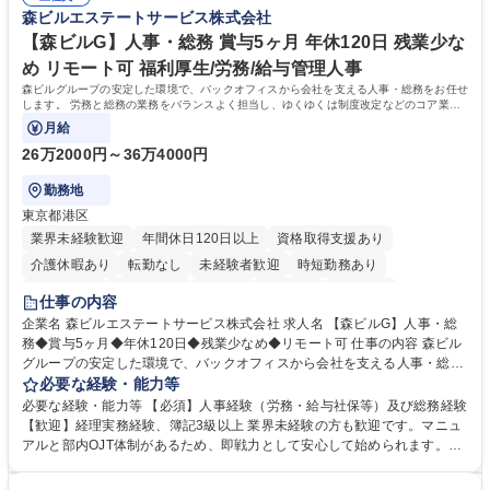
72.html ■エネルギーセキュリティの不安定化や気候変動による自然災害の
森ビルエステートサービス株式会社
甚大化など、これまで以上に社会課題解決の重要性が高まっています。
「未来の日常」の創造に向けて持続可能な社会の実現に貢献してまいりま
【森ビルG】人事・総務 賞与5ヶ月 年休120日 残業少な
す。 学歴・資格 学歴：大学院 大学 語学力： 資格：
め リモート可 福利厚生/労務/給与管理人事
森ビルグループの安定した環境で、バックオフィスから会社を支える人事・総務をお任せ
します。 労務と総務の業務をバランスよく担当し、ゆくゆくは制度改定などのコア業務
にも挑戦できる、やりがいある環境です。
月給
26万2000円～36万4000円
勤務地
東京都港区
業界未経験歓迎
年間休日120日以上
資格取得支援あり
介護休暇あり
転勤なし
未経験者歓迎
時短勤務あり
経験者歓迎
退職金あり
在宅OK
賞与あり
育休あり
仕事の内容
完全週休2日制
交通費支給
長期歓迎
駅近5分以内
土日祝休み
企業名 森ビルエステートサービス株式会社 求人名 【森ビルG】人事・総
務◆賞与5ヶ月◆年休120日◆残業少なめ◆リモート可 仕事の内容 森ビル
グループの安定した環境で、バックオフィスから会社を支える人事・総務
をお任せします。 労務と総務の業務をバランスよく担当し、ゆくゆくは制
必要な経験・能力等
度改定などのコア業務にも挑戦できる、やりがいある環境です。 ■勤怠管
必要な経験・能力等 【必須】人事経験（労務・給与社保等）及び総務経験
理、給与計算、社会保険手続き、年末調整等の労務管理全般 ■入退社手続
【歓迎】経理実務経験、簿記3級以上 業界未経験の方も歓迎です。マニュ
き、社内規定の改定や人事制度改定などのコア業務 ■社内イベントの企画
アルと部内OJT体制があるため、即戦力として安心して始められます。
運営やその他総務業務全般 ※労務と総務を1：1の割合でお任せ。 入社後
【魅力・やりがい】森ビルGの安定基盤で労務から総務まで幅広く携われ
は部内のOJTを中心に、あなたの経験に合わせて不足している部分はいつ
ます。定型業務に留まらず、社内規定や人事制度の改定など会社のコア業