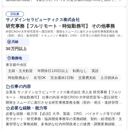
倉入れ調整等 ※ゼネラリストとしてのキャリアアップを目指すことが可能
業も月平均20時間以下です。時差出勤制度や週1日のリモート勤務も相談
です。単に商品を販売するだけでなく原料の仕入れから販売までをトータ
可能で、ワークライフバランスを保ち長期就業しやすい環境です。 【当社
ルプロデュースしているため、商品に関わる全ての業務をサポート頂きま
正社員
の強み】1991年の設立以来、外食産業を中心としたお客様の多様なニー
サノダインセラピューティクス株式会社
す。 募集職種 東京都中央区【営業事務・貿易事務】食品商社/残業少なめ/
ズに沿った冷凍水産物等の生産・輸入・販売を一貫して手掛けています。
リモート等相談可
自社工場と海外拠点の強固な連携によるワンストップサービスが最大の強
研究事務【フルリモート・時短勤務可】 その他事務
みです。 学歴・資格 学歴：大学院 大学 語学力：英語 資格：
外部CROや大学研究室等へ委託研究・開発をスムーズに進行させる研究事務業務全般
（契約・発注・進捗管理・ドキュメント整備等）CRO・大学等との契約手続き補助（ND
A・委託・共同研究契約等の進行・記録管理）
月給
30万円以上
勤務地
東京都中央区
主婦・主夫歓迎
年間休日120日以上
転勤なし
英語
時短勤務あり
在宅OK
完全週休2日制
交通費支給
土日祝休み
仕事の内容
企業名 サノダインセラピューティクス株式会社 求人名 研究事務【フルリ
モート・時短勤務可】 仕事の内容 外部CROや大学研究室等へ委託研究・
開発をスムーズに進行させる研究事務業務全般（契約・発注・進捗管理・
ドキュメント整備等）CRO・大学等との契約手続き補助（NDA・委託・
必要な経験・能力等
共同研究契約等の進行・記録管理） ■見積取得、発注、検収、請求処理等
必要な経験・能力等 【必須】大学、製薬、CRO、バイオテック等での研
の事務手続き ■委託先との定例会議の調整・アジェンダ準備・議事録作成
究サポート・研究事務・臨床開発事務等の実務経験、契約・経理処理・文
■研究報告書、試験関連資料、SOP等の整備・版管理・保管 ■研究開発の
書管理など事務経験、多角的な社内外関係者との連携・調整業務経験、基
進捗・タイムライン・予算執行管理サポート ■AMED等公的研究費の申