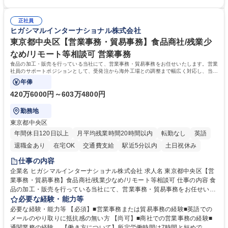
（医師）からの電話、FAX、ネット申請に伴う相談受付 ・複雑な案件のへ
間勤務」で残業も少なくワークライフバランスは抜群です。 【将来的な業
のエスカレーション・連携対応 募集職種 第二新卒歓迎！【正社員事務】
務（各種委員会運営）】 ・学会内における各種委員会のスケジュール調
年休120日/デスクワーク中心で残業少なめ
正社員
整、資料作成、当日の運営サポート 学歴・資格 学歴：大学院 大学 語学
ヒガシマルインターナショナル株式会社
力： 資格：
東京都中央区【営業事務・貿易事務】食品商社/残業少
なめ/リモート等相談可 営業事務
食品の加工・販売を行っている当社にて、営業事務・貿易事務をお任せいたします。営業
社員のサポートポジションとして、受発注から海外工場との調整まで幅広く対応し、当社
事業の根幹を支えていただきます。
年俸
420万6000円～603万4800円
勤務地
東京都中央区
年間休日120日以上
月平均残業時間20時間以内
転勤なし
英語
退職金あり
在宅OK
交通費支給
駅近5分以内
土日祝休み
仕事の内容
企業名 ヒガシマルインターナショナル株式会社 求人名 東京都中央区【営
業事務・貿易事務】食品商社/残業少なめ/リモート等相談可 仕事の内容 食
品の加工・販売を行っている当社にて、営業事務・貿易事務をお任せいた
します。営業社員のサポートポジションとして、受発注から海外工場との
必要な経験・能力等
調整まで幅広く対応し、当社事業の根幹を支えていただきます。 ■受発注
必要な経験・能力等 【必須】■営業事務または貿易事務の経験■英語での
業務、請求書発行 ■海外工場とのスケジュール調整 ■在庫管理 ■輸入書類
メールのやり取りに抵抗感の無い方 【尚可】■商社での営業事務の経験■
の確認・作成 ■配送手配 ■通関業者を通して行う輸出入業全般 ■倉庫との
通関業務の経験。 【働き方について】所定労働時間は7時間と短めで、残