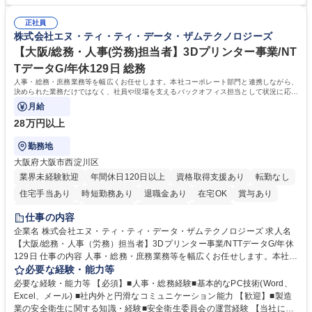
本的なPCスキル 【尚可】 ■URA経験または産学連携・研究費管理の経験
請・報告書類作成補助および経費管理 ■社内外関係者との連絡調整・その
■AMED等の公的研究費の申請・執行管理経験 ■英語での文書読解・メー
他研究開発に関わる総務・庶務 募集職種 研究事務【フルリモート・時短
正社員
ル対応力 【働き方について】フルリモートやハイブリッド勤務、時短勤務
株式会社エヌ・ティ・ティ・データ・ザムテクノロジーズ
勤務可】
など個々のライフスタイルに応じた柔軟な働き方が可能です。育児や介護
【大阪/総務・人事(労務)担当者】3Dプリンター事業/NT
との両立も応援します。 学歴・資格 学歴：大学院 大学 語学力： 資格：
TデータG/年休129日 総務
人事・総務・庶務業務等を幅広くお任せします。本社コーポレート部門と連携しながら、
決められた業務だけではなく、社員や現場を支えるバックオフィス担当として状況に応じ
て柔軟に対応いただくことを期待します。
月給
28万円以上
勤務地
大阪府大阪市西淀川区
業界未経験歓迎
年間休日120日以上
資格取得支援あり
転勤なし
住宅手当あり
時短勤務あり
退職金あり
在宅OK
賞与あり
完全週休2日制
交通費支給
土日祝休み
服装自由
仕事の内容
企業名 株式会社エヌ・ティ・ティ・データ・ザムテクノロジーズ 求人名
【大阪/総務・人事（労務）担当者】3Dプリンター事業/NTTデータG/年休
129日 仕事の内容 人事・総務・庶務業務等を幅広くお任せします。本社コ
ーポレート部門と連携しながら、決められた業務だけではなく、社員や現
必要な経験・能力等
場を支えるバックオフィス担当として状況に応じて柔軟に対応いただくこ
必要な経験・能力等 【必須】■人事・総務経験■基本的なPC技術(Word、
とを期待します。 【詳細】■入退社手続き、社員情報管理■入社時オリエ
Excel、メール) ■社内外と円滑なコミュニケーション能力 【歓迎】■製造
ンテーションの実施■勤怠・各種申請内容の確認■採用業務のサポート■来
業の安全衛生に関する知識・経験■安全衛生委員会の運営経験 【当社につ