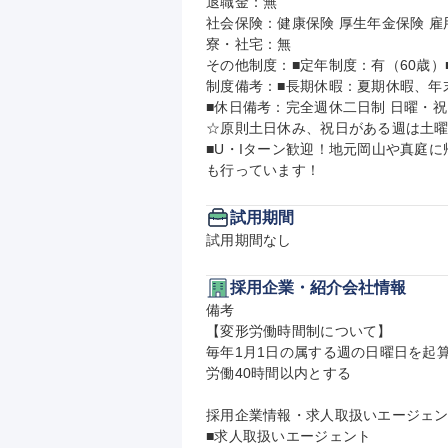
退職金：無

社会保険：健康保険 厚生年金保険 雇用
寮・社宅：無

その他制度：■定年制度：有（60歳）■
制度備考：■長期休暇：夏期休暇、年
■休日備考：完全週休二日制 日曜・祝
☆原則土日休み、祝日がある週は土曜
■U・Iターン歓迎！地元岡山や真庭
も行っています！
試用期間
試用期間なし
採用企業・紹介会社情報
備考

【変形労働時間制について】

毎年1月1日の属する週の日曜日を起
労働40時間以内とする

採用企業情報・求人取扱いエージェン
■求人取扱いエージェント
