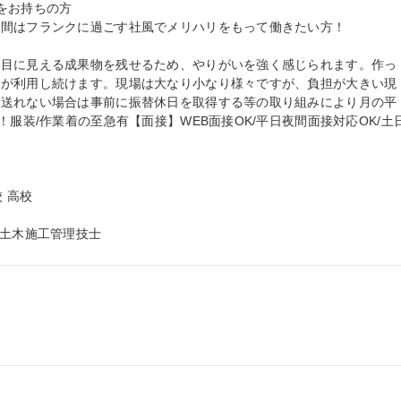
お持ちの方

間はフランクに過ごす社風でメリハリをもって働きたい方！

。目に見える成果物を残せるため、やりがいを強く感じられます。作っ
々が利用し続けます。現場は大なり小なり様々ですが、負担が大きい現
も送れない場合は事前に振替休日を取得する等の取り組みにより月の平
！服装/作業着の至急有【面接】WEB面接OK/平日夜間面接対応OK/土
 高校

級土木施工管理技士