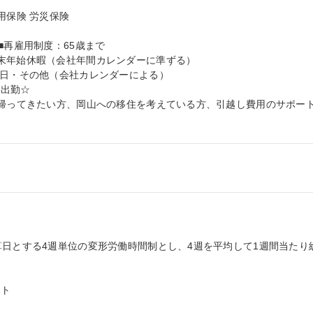
保険 労災保険

再雇用制度：65歳まで

末年始休暇（会社年間カレンダーに準ずる）

日・その他（会社カレンダーによる）

出勤☆

に帰ってきたい方、岡山への移住を考えている方、引越し費用のサポー
算日とする4週単位の変形労働時間制とし、4週を平均して1週間当たり
ト
