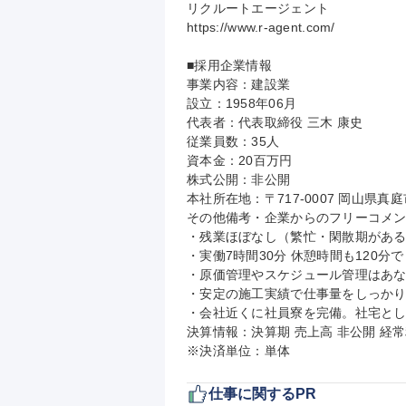
リクルートエージェント

https://www.r-agent.com/

■採用企業情報

事業内容：建設業

設立：1958年06月

代表者：代表取締役 三木 康史

従業員数：35人

資本金：20百万円

株式公開：非公開

本社所在地：〒717-0007 岡山県真
その他備考・企業からのフリーコメン
・残業ほぼなし（繁忙・閑散期がある
・実働7時間30分 休憩時間も120分
・原価管理やスケジュール管理はあな
・安定の施工実績で仕事量をしっかり
・会社近くに社員寮を完備。社宅とし
決算情報：決算期 売上高 非公開 経常
※決済単位：単体
仕事に関するPR