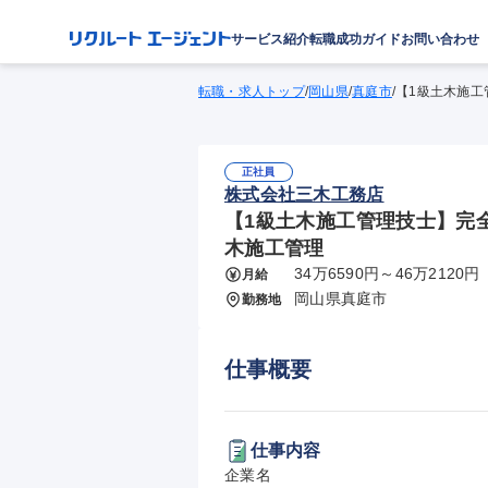
サービス紹介
転職成功ガイド
お問い合わせ
転職・求人トップ
/
岡山県
/
真庭市
/
【1級土木施工
正社員
株式会社三木工務店
【1級土木施工管理技士】完全週
木施工管理
34万6590円～46万2120円
月給
岡山県真庭市
勤務地
仕事概要
仕事内容
企業名
