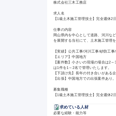
株式会社三木工務店

求人名

【1級土木施工管理技士】完全週休2日/
仕事の内容

岡山県内を中心として道路、河川な
を展開する当社にて、土木施工管理を
【実績】公共工事/河川工事/砂防工事/
【エリア】中国地方

【案件数】小さいの現場の場合は2～
は1件を1～2名で管理いたします。

【下請け先】長年の付き合いがある企
【出張】中国地方での出張案件あり。
募集職種

【1級土木施工管理技士】完全週休2日
求めている人材
必要な経験・能力等
