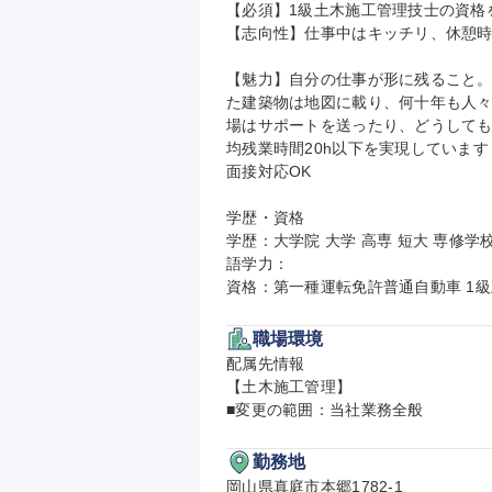
【必須】1級土木施工管理技士の資格を
【志向性】仕事中はキッチリ、休憩時
【魅力】自分の仕事が形に残ること
た建築物は地図に載り、何十年も人
場はサポートを送ったり、どうして
均残業時間20h以下を実現しています
面接対応OK

学歴・資格

学歴：大学院 大学 高専 短大 専修学校
語学力：

資格：第一種運転免許普通自動車 1
職場環境
配属先情報

【土木施工管理】

■変更の範囲：当社業務全般
勤務地
岡山県真庭市本郷1782-1
