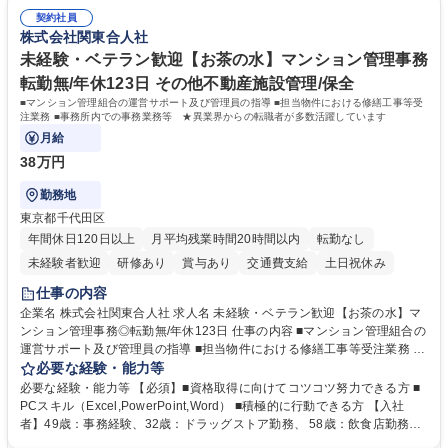
のエスカレーション・連携対応 募集職種 第二新卒歓迎！【正社員事務】
務（各種委員会運営）】 ・学会内における各種委員会のスケジュール調
年休120日/デスクワーク中心で残業少なめ
契約社員
整、資料作成、当日の運営サポート 学歴・資格 学歴：大学院 大学 語学
株式会社関東合人社
力： 資格：
未経験・ベテラン歓迎【お茶の水】マンション管理事務
転勤無/年休123日 その他不動産施設管理/保全
■マンション管理組合の運営サポート及び管理員の指導 ■担当物件における修繕工事等受
注業務 ■事務所内での事務業務等 ★異業界からの転職者が多数活躍しています
月給
38万円
勤務地
東京都千代田区
年間休日120日以上
月平均残業時間20時間以内
転勤なし
未経験者歓迎
研修あり
賞与あり
交通費支給
土日祝休み
仕事の内容
企業名 株式会社関東合人社 求人名 未経験・ベテラン歓迎【お茶の水】マ
ンション管理事務◎転勤無/年休123日 仕事の内容 ■マンション管理組合の
運営サポート及び管理員の指導 ■担当物件における修繕工事等受注業務 ■
事務所内での事務業務等 ★異業界からの転職者が多数活躍しています
必要な経験・能力等
【年収補足】532万円 ＋別途インセンティヴで平均約100万円/年（昨年度
必要な経験・能力等 【必須】■資格取得に向けてコツコツ努力できる方 ■
実績） ＋管理業務主任者資格手当50,000円/月 ★親会社である株式会社合
PCスキル（Excel,PowerPoint,Word） ■積極的に行動できる方 【入社
人社計画研究所社のグループ会社として、質の高いサービスと適性価格を
者】49歳：事務経験、32歳：ドラッグストア勤務、 58歳：飲食店勤務
武器に約20年受託戸数増加中です。https://www.gojin.co.jp/abt/abt_3.html
等：中途採用の9割が未経験者！ 【資格取得支援】■メンター制度■社内模