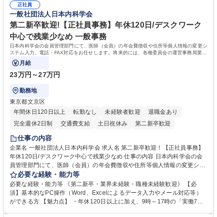
の他に担当頂く業務が発生する場合があります。 募集職種 【営業事務】
正社員
ション力がある方。 ・チャレンジを厭わず、粘り強く業務に取り組める
一般社団法人日本内科学会
業務職/三井物産グループ/平均残業時間10H/完全週休2日
方。多様な関係者と謙虚に信頼関係を構築でき、期限を意識したスケジュ
ール管理が出来る方。※将来的に他部署（営業部門、コーポレート部門）
第二新卒歓迎!【正社員事務】年休120日/デスクワーク
へのジョブローテーションの可能性があります。 学歴・資格 学歴：大学
中心で残業少なめ 一般事務
院 大学 語学力： 資格：宅地建物取引士
日本内科学会の会員管理部門にて、医師（会員）の年会費徴収や住所等個人情報の変更シ
ステム入力、電話・FAX対応をお任せします。将来的には、各種委員会の運営事務局業務
などにも幅広く携わっていただきます。
月給
23万円～27万円
勤務地
東京都文京区
年間休日120日以上
転勤なし
未経験者歓迎
退職金あり
完全週休2日制
交通費支給
土日祝休み
第二新卒歓迎
仕事の内容
企業名 一般社団法人日本内科学会 求人名 第二新卒歓迎！【正社員事務】
年休120日/デスクワーク中心で残業少なめ 仕事の内容 日本内科学会の会
員管理部門にて、医師（会員）の年会費徴収や住所等個人情報の変更シス
テム入力、電話・FAX対応をお任せします。将来的には、各種委員会の運
必要な経験・能力等
営事務局業務などにも幅広く携わっていただきます。 【会員管理・データ
必要な経験・能力等 《第二新卒・業界未経験・職種未経験歓迎》 【必
入力業務】 ・医師（会員）の住所変更、個人情報のシステム登録・更新
須】基本的なPC操作（Word、Excelによるデータ入力やメール対応等）
・年会費の徴収管理や入金データの照合確認 【問い合わせ対応】 ・会員
ができる方 【魅力点】 ・年休120日以上に加え、9時～17時の「実働7時
（医師）からの電話、FAX、ネット申請に伴う相談受付 ・複雑な案件のへ
間勤務」で残業も少なくワークライフバランスは抜群です。 【将来的な業