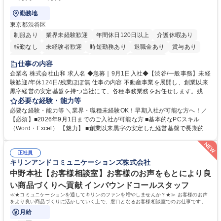
勤務地
東京都渋谷区
制服あり
業界未経験歓迎
年間休日120日以上
介護休暇あり
転勤なし
未経験者歓迎
時短勤務あり
退職金あり
賞与あり
育休あり
完全週休2日制
交通費支給
土日祝休み
仕事の内容
企業名 株式会社山和 求人名 ◆急募｜9月1日入社◆【渋谷/一般事務】未経
験歓迎/年休124日/残業ほぼ無 仕事の内容 不動産事業を展開し、創業以来
黒字経営の安定基盤を持つ当社にて、各種事務業務をお任せします。残業
がほぼ発生せず、連続した日程の有給取得が可能なため、WLBを整えたい
必要な経験・能力等
方にお勧めの環境です！ 入社後はOJTを通じて丁寧に研修を行いますの
必要な経験・能力等 ＼業界・職種未経験OK！早期入社が可能な方へ！／
で、事務未経験の方でも安心して臨むことができます。 【業務詳細】■電
【必須】■2026年9月1日までのご入社が可能な方 ■基本的なPCスキル
話・来客対応 ■物件の鍵や社内の備品管理 ■データ入力や書類作成 ■契約
（Word・Excel） 【魅力】 ■創業以来黒字の安定した経営基盤で長期的に
書などのファイリング ■郵送物の仕訳・発送 など 募集職種 ◆急募｜9月1
安心して働ける環境 ■残業ほぼなしで働きやすさ抜群、プライベートとの
日入社◆【渋谷/一般事務】未経験歓迎/年休124日/残業ほぼ無
両立が可能 ■有給取得を積極的に推奨、年間10日程度の取得実績 ■1ヶ月
正社員
のOJTで業務を習得可能、未経験でもしっかりサポート 学歴・資格 学
キリンアンドコミュニケーションズ株式会社
歴：大学院 大学 高専 短大 語学力： 資格：
中野本社【お客様相談室】お客様のお声をもとにより良
い商品づくりへ貢献 インバウンドコールスタッフ
≪★コミュニケーションを通してキリンのファンを増やしませんか？★≫ お客様のお声
をより良い商品づくりに活かしていく上で、窓口となるお客様相談室でのお仕事です。
月給