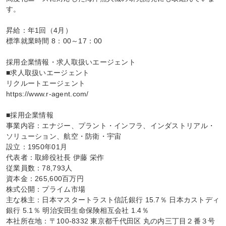
す。

昇給：年1回（4月）

標準就業時間 8：00～17：00

採用企業情報・求人取扱いエージェント

■求人取扱いエージェント

リクルートエージェント

https://www.r-agent.com/

■採用企業情報

事業内容：エナジー、プラント・インフラ、インダストリアル・
ソリューション、航空・防衛・宇宙

設立：1950年01月

代表者：取締役社長 伊藤 栄作

従業員数：78,793人

資本金：265,600百万円

株式公開：プライム市場

主な株主：日本マスタートラスト信託銀行 15.7％ 日本カストディ
銀行 5.1％ 明治安田生命保険相互会社 1.4％

本社所在地：〒100-8332 東京都千代田区 丸の内三丁目２番３号 