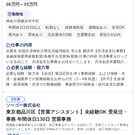
26万円～35万円
勤務地
神奈川県横浜市中区
年間休日120日以上
転勤なし
経験者歓迎
退職金あり
在宅OK
賞与あり
育休あり
完全週休2日制
交通費支給
駅近5分以内
土日祝休み
仕事の内容
企業名 全国共済神奈川県生活協同組合 求人名 横浜市【共済金支払事務】
金融保険業界経験歓迎/各種手当充実/転勤無 仕事の内容 共済事業を行って
いる当社にて、共済金支払事務をお任せいたします。共済金請求書類の受
付・内容確認・審査・データ入力のほか、加入者様や医療機関等からの問
必要な経験・能力等
い合わせ電話対応や書類発送等を担当します。 ■共済金請求書類の受付、
必要な経験・能力等 【必須】電話応対を伴う事務経験、および保険・共
内容確認、および共済金支払に関する審査・事務処理業務全般を担当 ■専
済・金融業界での実務経験をお持ちの方（2～4年程度）【尚可】生命保
用システムへのデータ入力、各種必要書類の作成・発送作業 ■加入者様や
険・損害保険・共済での勤務経験、事故受付や保険金・給付金支払業務経
医療機関等からの各種問い合わせに対する丁寧かつ迅速な電話応対 ■現場
験がある方 【求める人物像】■相手の立場に立った丁寧な対応ができる方
調査の対応および業務プロセスの改善活動 【業務内容の変更範囲】当社の
■チームワークを大切にし、素直に学べる方★外勤の保険営業から内勤事
指定する業務 募集職種 横浜市【共済金支払事務】金融保険業界経験歓迎/
正社員
務へのキャリアチェンジ希望者も大歓迎です！ 学歴・資格 学歴：大学院
ソーゴー株式会社
各種手当充実/転勤無
大学 高専 短大 専修学校 高校 語学力： 資格：
東京都品川区【営業アシスタント】未経験OK 受発注・
事務 年間休日130日 営業事務
樹脂板や建築資材などの販売・加工事業を行っている当社にて、営業アシスタント業務を
お任せいたします。注文対応やWebデータの出力、各所への発注・加工依頼のほか、電
話・メール対応等の事務業務を担当します。