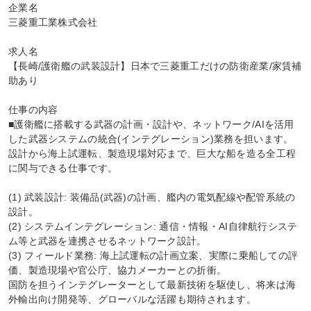
企業名

三菱重工業株式会社

求人名

【長崎/護衛艦の武装設計】日本で三菱重工だけの防衛産業/家賃補
助あり

仕事の内容

■護衛艦に搭載する武器の計画・設計や、ネットワーク/AIを活用
した武器システムの統合(インテグレーション)業務を担います。
設計から海上試運転、製造現場対応まで、巨大な船を造る全工程
に関与できる仕事です。

(1) 武装設計: 装備品(武器)の計画、艦内の電気配線や配管系統の
設計。

(2) システムインテグレーション: 通信・情報・AI自律航行システ
ム等と武器を連携させるネットワーク設計。

(3) フィールド業務: 海上試運転の計画立案、実際に乗船しての評
価、製造現場や官公庁、協力メーカーとの折衝。

国防を担うインテグレーターとして最新技術を駆使し、将来は海
外輸出向け開発等、グローバルな活躍も期待されます。
