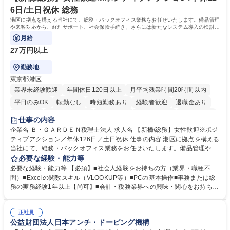
6日/土日祝休 総務
港区に拠点を構える当社にて、総務・バックオフィス業務をお任せいたします。備品管理
や来客対応から、経理サポート、社会保険手続き、さらには新たなシステム導入の検討ま
で、幅広く組織を支える役割です。
月給
27万円以上
勤務地
東京都港区
業界未経験歓迎
年間休日120日以上
月平均残業時間20時間以内
平日のみOK
転勤なし
時短勤務あり
経験者歓迎
退職金あり
賞与あり
完全週休2日制
交通費支給
駅近5分以内
土日祝休み
仕事の内容
服装自由
企業名 Ｂ・ＧＡＲＤＥＮ税理士法人 求人名 【新橋/総務】女性歓迎※ポジ
ティブアクション／年休126日／土日祝休 仕事の内容 港区に拠点を構える
当社にて、総務・バックオフィス業務をお任せいたします。備品管理や来
客対応から、経理サポート、社会保険手続き、さらには新たなシステム導
必要な経験・能力等
入の検討まで、幅広く組織を支える役割です。 ■備品発注・在庫管理、郵
必要な経験・能力等 【必須】■社会人経験をお持ちの方（業界・職種不
送物対応、電話・来客対応 ■金融機関への外出業務（入出金管理補助）、
問）■Excelの関数スキル（VLOOKUP等）■PCの基本操作■事務または総
福利厚生・社内イベントの運営管理 ■社内ルールの整備、職場環境の改善
務の実務経験1年以上【尚可】■会計・税務業界への興味・関心をお持ちの
提案、備品選定 ■請求書発行・管理等の経理サポート、社会保険関連の書
方 【求める人物像】 ■自ら課題を見つけ改善提案ができる主体性のある方
類手続き ■税理士業務の補助（書類作成・データ入力支援） ■ITツールや
■周囲と円滑に連携し、柔軟な対応ができる方。 【女性歓迎！】※ポジテ
社内新システムの導入検討・比較検証 募集職種 【新橋/総務】女性歓迎※
正社員
ィブアクション 学歴・資格 学歴：大学院 大学 高専 短大 専修学校 高校 語
公益財団法人日本アンチ・ドーピング機構
ポジティブアクション／年休126日／土日祝休
学力： 資格：