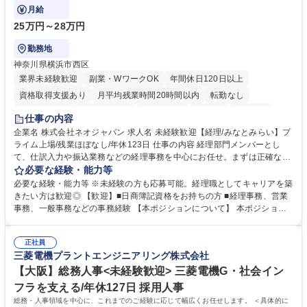
理知識を身につけていただきます。
月給
25万円～28万円
勤務地
神奈川県横浜市西区
業界未経験歓迎
副業・WワークOK
年間休日120日以上
資格取得支援あり
月平均残業時間20時間以内
転勤なし
未経験者歓迎
時短勤務あり
退職金あり
在宅OK
賞与あり
仕事の内容
完全週休2日制
交通費支給
駅近5分以内
土日祝休み
服装自由
企業名 株式会社ネオジャパン 求人名 未経験歓迎【経理/みなとみらい】プ
ライム上場/残業ほぼなし/年休123日 仕事の内容 経理部門メンバーとし
寮・社宅あり
て、仕訳入力や振込業務などの経理事務を中心にお任せ。まずは正確な入
力・確認業務からスタートし、既存メンバーと一緒に業務を進めながら段
必要な経験・能力等
階的に経理知識を身につけていただきます。 【具体的には】 ■社内稟議に
必要な経験・能力等 ※未経験の方も応募可能。経理職としてキャリアを築
基づく仕訳入力 ■月末の振込業務 ■明細作成 ■伝票処理、記帳業務 ■既存
きたい方は歓迎◎ 【歓迎】■日商簿記資格をお持ちの方 ■経理事務、営業
メンバーの業務サポート 【将来的には】 ■月次決算補助 ■四半期・年次決
事務、一般事務などの事務経験 【本ポジションについて】 本ポジション
算補助 ■有価証券報告書など開示資料作成補助 ■海外子会社を含む連結決
の魅力は、プライム上場企業の経理部門で、未経験から経理キャリアをス
算補助 ※3～5年程度を目安に、徐々に決算業務へ業務範囲を広げていく
タートできる点です。まずは仕訳入力や振込業務など基礎的な業務から担
想定です。 募集職種 未経験歓迎【経理/みなとみらい】プライム上場/残業
正社員
当し、3～5年をかけて月次決算・四半期決算・開示資料作成補助などへス
三菱電機プラントエンジニアリング株式会社
ほぼなし/年休123日
テップアップできます。また、残業は通常月ほぼなく、決算月でも10時間
未満のため、無理なく経理として専門性を身につけられる環境です。 学
【大阪】総務人事<未経験歓迎> 三菱電機G・社会イン
歴・資格 学歴：大学院 大学 高専 短大 専修学校 高校 語学力： 資格：日商
フラを支える/年休127日 採用人事
簿記検定1級 日商簿記検定2級
総務・人事領域を中心に、これまでのご経験に応じて幅広くお任せします。 ＜具体的に