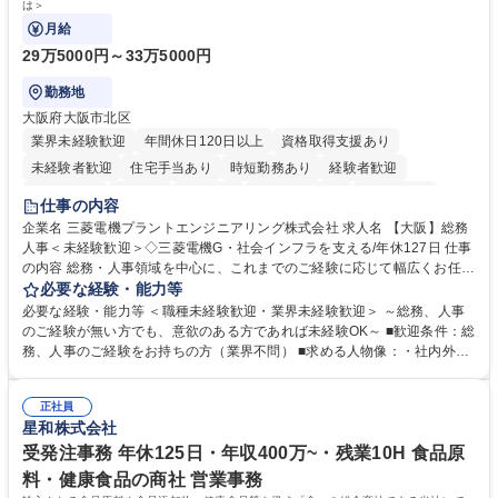
は＞
月給
29万5000円～33万5000円
勤務地
大阪府大阪市北区
業界未経験歓迎
年間休日120日以上
資格取得支援あり
未経験者歓迎
住宅手当あり
時短勤務あり
経験者歓迎
退職金あり
在宅OK
賞与あり
完全週休2日制
交通費支給
仕事の内容
駅近5分以内
土日祝休み
服装自由
寮・社宅あり
食事補助あり
企業名 三菱電機プラントエンジニアリング株式会社 求人名 【大阪】総務
人事＜未経験歓迎＞◇三菱電機G・社会インフラを支える/年休127日 仕事
の内容 総務・人事領域を中心に、これまでのご経験に応じて幅広くお任せ
します。 ＜具体的には＞ ・総務/人事労務（給与・社保・勤怠管理など）
必要な経験・能力等
・採用・教育研修 ・福利厚生運用 など ※基本的には事務所勤務ですが、
必要な経験・能力等 ＜職種未経験歓迎・業界未経験歓迎＞ ～総務、人事
採用や教育等の業務内容により、関西圏以外への日帰り・宿泊を伴う国内
のご経験が無い方でも、意欲のある方であれば未経験OK～ ■歓迎条件：総
出張もございます。 ※担当業務を持ちつつ、お互いに助け合いながら、総
務、人事のご経験をお持ちの方（業界不問） ■求める人物像：・社内外の
務部という組織として協力しながら進める体制です。 募集職種 【大阪】
関係各部門との調整を率先して行い、業務を円滑に遂行できる協調性やコ
総務人事＜未経験歓迎＞◇三菱電機G・社会インフラを支える/年休127日
ミュニケーション能力を持っている方 ・人事総務領域に興味がありゼネラ
正社員
リスト志向をお持ちの方 学歴・資格 学歴：大学院 大学 語学力： 資格：
星和株式会社
受発注事務 年休125日・年収400万~・残業10H 食品原
料・健康食品の商社 営業事務