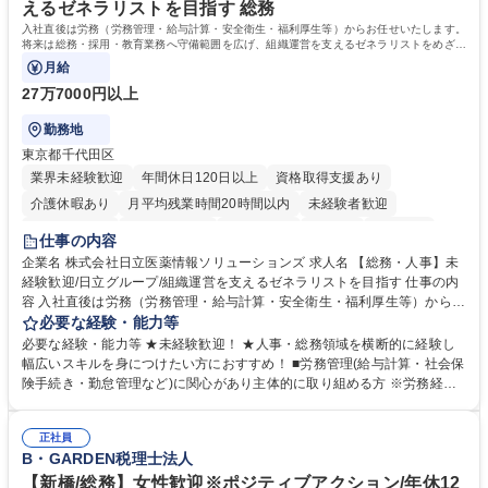
えるゼネラリストを目指す 総務
入社直後は労務（労務管理・給与計算・安全衛生・福利厚生等）からお任せいたします。
将来は総務・採用・教育業務へ守備範囲を広げ、組織運営を支えるゼネラリストをめざせ
ます。
月給
27万7000円以上
勤務地
東京都千代田区
業界未経験歓迎
年間休日120日以上
資格取得支援あり
介護休暇あり
月平均残業時間20時間以内
未経験者歓迎
住宅手当あり
時短勤務あり
退職金あり
在宅OK
賞与あり
仕事の内容
育休あり
完全週休2日制
交通費支給
土日祝休み
寮・社宅あり
企業名 株式会社日立医薬情報ソリューションズ 求人名 【総務・人事】未
経験歓迎/日立グループ/組織運営を支えるゼネラリストを目指す 仕事の内
容 入社直後は労務（労務管理・給与計算・安全衛生・福利厚生等）からお
任せいたします。将来は総務・採用・教育業務へ守備範囲を広げ、組織運
必要な経験・能力等
営を支えるゼネラリストをめざせます。 ・初期業務：労働時間管理、給与
必要な経験・能力等 ★未経験歓迎！ ★人事・総務領域を横断的に経験し
計算、社会保険対応、福利厚生管理、安全衛生、健康経営推進等をお任せ
幅広いスキルを身につけたい方におすすめ！ ■労務管理(給与計算・社会保
します。ご経験に応じて、休職者管理など、幅広く経験を積んでいただき
険手続き・勤怠管理など)に関心があり主体的に取り組める方 ※労務経験
ます。 ・将来的な広がり：総務・採用・教育・税務対応・経営企画等。
者は早期にご活躍いただけます。 ■チームで仕事を推進できる方■将来は
★メンバーがマンツーマンで丁寧に教えるため、ご経験が浅くても安心！
マネジメント職として活躍したい 【尚可】■人事、労務、採用、教育業務
幅広く経験を積みたい意欲がある方に最適な環境です。 募集職種 【総
正社員
のご経験 ■労務管理（給与計算・社会保険手続き・勤怠管理など）の経験
B・GARDEN税理士法人
務・人事】未経験歓迎/日立グループ/組織運営を支えるゼネラリストを目
■衛生管理者の資格をお持ちの方 学歴・資格 学歴：大学院 大学 高専 短大
指す
専修学校 高校 語学力： 資格：
【新橋/総務】女性歓迎※ポジティブアクション/年休12