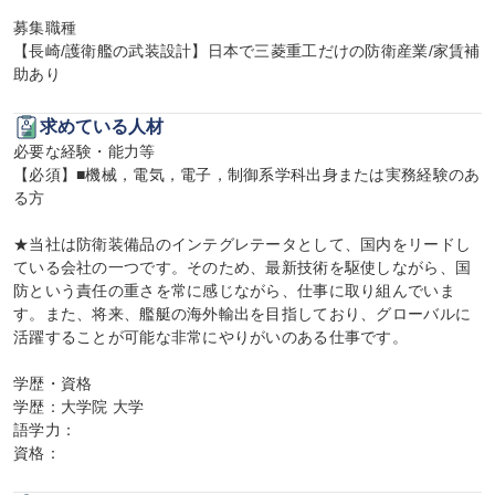
募集職種

【長崎/護衛艦の武装設計】日本で三菱重工だけの防衛産業/家賃補
助あり
求めている人材
必要な経験・能力等

【必須】■機械，電気，電子，制御系学科出身または実務経験のあ
る方

★当社は防衛装備品のインテグレテータとして、国内をリードし
ている会社の一つです。そのため、最新技術を駆使しながら、国
防という責任の重さを常に感じながら、仕事に取り組んでいま
す。また、将来、艦艇の海外輸出を目指しており、グローバルに
活躍することが可能な非常にやりがいのある仕事です。

学歴・資格

学歴：大学院 大学

語学力：

資格：