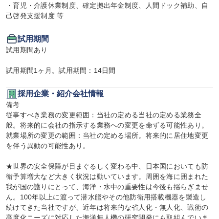
・育児・介護休業制度、確定拠出年金制度、人間ドック補助、自
己啓発支援制度 等
試用期間
試用期間あり

試用期間1ヶ月。試用期間：14日間
採用企業・紹介会社情報
備考

従事すべき業務の変更範囲：当社の定める当社の定める業務全
般。将来的に会社の指示する業務への変更を命ずる可能性あり。

就業場所の変更の範囲：当社の定める場所。将来的に居住地変更
を伴う異動の可能性あり。

★世界の安全保障が目まぐるしく変わる中、日本国においても防
衛予算増大など大きく状況は動いています。周囲を海に囲まれた
我が国の護りにとって、海洋・水中の重要性は今後も揺らぎませ
ん。100年以上に渡って潜水艦やその他防衛用搭載機器を製造し
続けてきた当社ですが、近年は将来的な省人化・無人化、戦術の
高度化ニーズに対応した海洋無人機の研究開発にも取組んでいま