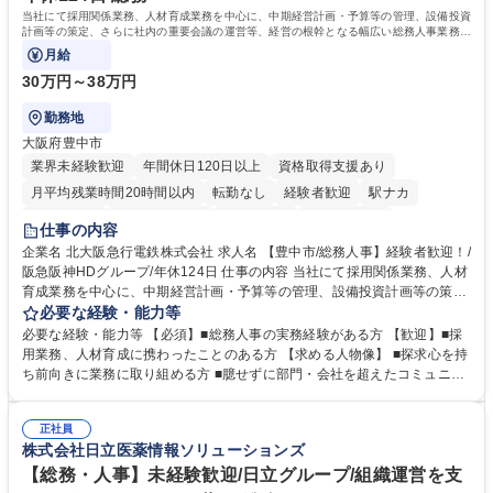
当社にて採用関係業務、人材育成業務を中心に、中期経営計画・予算等の管理、設備投資
計画等の策定、さらに社内の重要会議の運営等、経営の根幹となる幅広い総務人事業務全
般を担当していただきます。
月給
30万円～38万円
勤務地
大阪府豊中市
業界未経験歓迎
年間休日120日以上
資格取得支援あり
月平均残業時間20時間以内
転勤なし
経験者歓迎
駅ナカ
退職金あり
完全週休2日制
交通費支給
駅近5分以内
仕事の内容
土日祝休み
服装自由
昼食補助あり
食事補助あり
企業名 北大阪急行電鉄株式会社 求人名 【豊中市/総務人事】経験者歓迎！/
阪急阪神HDグループ/年休124日 仕事の内容 当社にて採用関係業務、人材
育成業務を中心に、中期経営計画・予算等の管理、設備投資計画等の策
定、さらに社内の重要会議の運営等、経営の根幹となる幅広い総務人事業
必要な経験・能力等
務全般を担当していただきます。 【主な業務内容】 ■採用関係業務および
必要な経験・能力等 【必須】■総務人事の実務経験がある方 【歓迎】■採
人材育成(社員研修)業務の推進 ■中期経営計画および予算等の管理 ■設備
用業務、人材育成に携わったことのある方 【求める人物像】 ■探求心を持
投資計画等の策定 ■社内の重要会議の運営 ■その他総務人事業務全般 【入
ち前向きに業務に取り組める方 ■臆せずに部門・会社を超えたコミュニケ
社後】入社後は採用や育成をメインに担当し将来的には経営根幹に関わる
ーションの取れる方 ■自分で考えて行動のできる方 ■第二の創業期を迎え
総務人事業務全般へ幅広く従事していただきます。 募集職種 【豊中市/総
る当社で組織の次代を担うネクスト人材として長期的に成長したい方 ■周
務人事】経験者歓迎！/阪急阪神HDグループ/年休124日
正社員
囲のメンバーと協調しつつ主体性を持って能動的に業務を推進できる方 学
株式会社日立医薬情報ソリューションズ
歴・資格 学歴：大学院 大学 高専 短大 専修学校 高校 語学力： 資格：
【総務・人事】未経験歓迎/日立グループ/組織運営を支