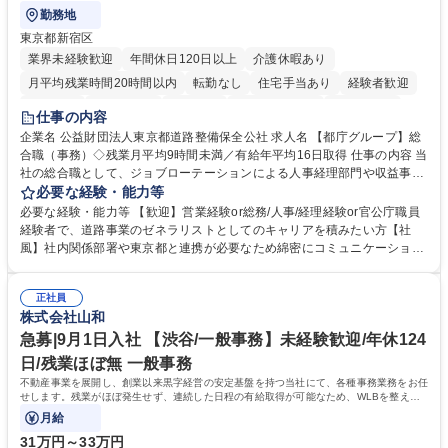
勤務地
東京都新宿区
業界未経験歓迎
年間休日120日以上
介護休暇あり
月平均残業時間20時間以内
転勤なし
住宅手当あり
経験者歓迎
研修あり
退職金あり
賞与あり
完全週休2日制
交通費支給
仕事の内容
駅近5分以内
資格取得手当あり
食事補助あり
企業名 公益財団法人東京都道路整備保全公社 求人名 【都庁グループ】総
合職（事務）◇残業月平均9時間未満／有給年平均16日取得 仕事の内容 当
社の総合職として、ジョブローテーションによる人事経理部門や収益事業
等のフロント部門の部署等幅広い部署での業務をお任せいたします。研修
必要な経験・能力等
制度やキャリア支援が充実しております！ ※下記業務詳細 【業務詳細】■
必要な経験・能力等 【歓迎】営業経験or総務/人事/経理経験or官公庁職員
管理部門：広報、人事、経理など当公社の運営に係る管理業務 ■収益部
経験者で、道路事業のゼネラリストとしてのキャリアを積みたい方【社
門：駐車場の新規開拓、管理運営、新宿駅西口広場の「イベントコーナ
風】社内関係部署や東京都と連携が必要なため綿密にコミュニケーション
ー」などの管理運営 ■道路部門：整備の急がれる骨格幹線道路や木造住宅
を図っています。 【業務の魅力】■幅広く携われる：総合職（事務）で
密集地域の特定整備路線の用地取得、道路に関する普及啓発事業、都内の
は、駐車場の管理運営や道路用地の取得、公益財団法人の中枢を担う管理
道路施設や道路工事現場の見学ツアー事業 ※入社後は上記いずれかの部門
正社員
部門など多岐に渡る業務を経験できます。 ■様々なプロジェクト：駐車場
株式会社山和
へ配属。※業務内容変更の範囲：会社の定める業務 募集職種 【都庁グル
事業の他、新宿駅西口広場内に設置された照明を兼ねた広告「ブライトサ
ープ】総合職（事務）◇残業月平均9時間未満／有給年平均16日取得
イン」の管理運営を行うなど、事業収益を生み出す活動を積極的に行って
急募|9月1日入社 【渋谷/一般事務】未経験歓迎/年休124
います。 学歴・資格 学歴：大学院 大学 高専 短大 専修学校 高校 語学力：
日/残業ほぼ無 一般事務
資格：
不動産事業を展開し、創業以来黒字経営の安定基盤を持つ当社にて、各種事務業務をお任
せします。残業がほぼ発生せず、連続した日程の有給取得が可能なため、WLBを整えた
い方にお勧めの環境です！
月給
31万円～33万円