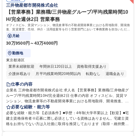
や個別面談を通してご自身のキャリアと向き合っていただき、会社として
三井物産都市開発株式会社
もバックアップしていきます。 学歴・資格 学歴：大学院 大学 高専 短大
専修学校 高校 語学力： 資格：
【営業事務】業務職/三井物産グループ/平均残業時間10
H/完全週休2日 営業事務
オフィスビル、賃貸マンション、物流倉庫等の不動産開発事業における用地取得、開発推
進、賃貸運営、売却、仲介・活用提案等を行う営業部門において事務業務を担当いただき
ます。
月給
30万9500円～43万4000円
勤務地
東京都港区
業界未経験歓迎
年間休日120日以上
資格取得支援あり
介護休暇あり
月平均残業時間20時間以内
転勤なし
退職金あり
在宅OK
賞与あり
育休あり
完全週休2日制
交通費支給
仕事の内容
駅近5分以内
土日祝休み
寮・社宅あり
企業名 三井物産都市開発株式会社 求人名 【営業事務】業務職/三井物産グ
ループ/平均残業時間10H/完全週休2日 仕事の内容 オフィスビル、賃貸マ
ンション、物流倉庫等の不動産開発事業における用地取得、開発推進、賃
貸運営、売却、仲介・活用提案等を行う営業部門において事務業務を担当
必要な経験・能力等
いただきます。 【詳細】・契約書管理、契約書製本、捺印対応、ファイリ
必要な経験・能力等 【必須条件】■学歴：4年制大学卒業以上【歓迎】■宅
ング、登記簿取得、調書取得・支払業務（各種費用支払、支払管理、請
建士資格保有者※応募に際し必須としている資格はありません。宅建士資
求・支払データ登録、取引先マスター申請対応）・予算作成及び予実管
格をお持ちでない方は入社後に取得を推奨しております（取得・維持費用
理・各種稟議書、報告書作成業務・各種台帳管理、交際費・会議費支払報
の一部補助あり） 【求める人物像】 ・向学心豊かで、主体的に行動でき
告書作成及び月次管理・部内総務庶務全般 など※※配属先によっては上記
る方。 ・社内外の多様な関係者と協調して業務を進められるコミュニケー