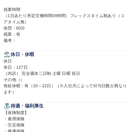
就業時間

（1日あたり所定労働時間08時間）フレックスタイム制あり（コ
アタイム無）

休憩：60分

残業：有

備考：
休日・休暇
休日

休日：127日

（内訳） 完全週休二日制 土曜 日曜 祝日

その他（）

有給休暇：有（10～22日）（※入社月によって付与日数が異なり
ます）
待遇・福利厚生
【保険制度】

・雇用保険

・労災保険

・健康保険
