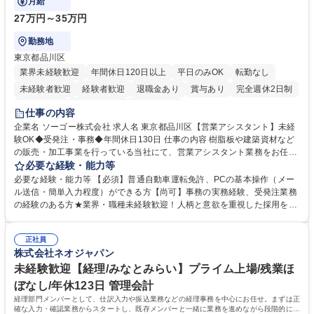
月給
27万円～35万円
勤務地
東京都品川区
業界未経験歓迎
年間休日120日以上
平日のみOK
転勤なし
未経験者歓迎
経験者歓迎
退職金あり
賞与あり
完全週休2日制
交通費支給
駅近5分以内
土日祝休み
仕事の内容
企業名 ソーゴー株式会社 求人名 東京都品川区【営業アシスタント】未経
験OK◆受発注・事務◆年間休日130日 仕事の内容 樹脂板や建築資材など
の販売・加工事業を行っている当社にて、営業アシスタント業務をお任せ
いたします。注文対応やWebデータの出力、各所への発注・加工依頼のほ
必要な経験・能力等
か、電話・メール対応等の事務業務を担当します。 ■受注・発注業務：FA
必要な経験・能力等 【必須】普通自動車運転免許、PCの基本操作（メー
Xによる注文対応、Web発注データのプリントアウト、各仕入先・協力会
ル送信・簡単入力程度）ができる方【尚可】事務の実務経験、受発注業務
社への発注および加工依頼等 ■納品書・請求書の作成および発送手配 ■商
の経験のある方★業界・職種未経験歓迎！人柄と意欲を重視した採用を行
品手配・在庫確認・納期調整 ■電話・メールでの問い合わせ対応および付
っています。 【要件】未経験歓迎！未経験からスタートして長く勤務する
随する事務全般 ※高度なPCスキルは不要です。【業務内容の変更範囲】
社員が多数在籍しています。 【求める人物像】納期優先の業界のため状況
当社の指定する業務 募集職種 東京都品川区【営業アシスタント】未経験O
正社員
変化に臨機応変かつ柔軟に対応できる方、約束を守り正確に作業を進めら
株式会社ネオジャパン
K◆受発注・事務◆年間休日130日
れる方を求めています。高度なPCスキルや関数知識は一切不要です。丁
寧な指導体制が整っているため、安心してお仕事をスタートしていただけ
未経験歓迎【経理/みなとみらい】プライム上場/残業ほ
ます。 学歴・資格 学歴：大学院 大学 高専 短大 専修学校 高校 語学力：
ぼなし/年休123日 管理会計
資格：
経理部門メンバーとして、仕訳入力や振込業務などの経理事務を中心にお任せ。まずは正
確な入力・確認業務からスタートし、既存メンバーと一緒に業務を進めながら段階的に経