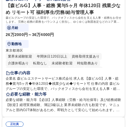
休日125日
【森ビルG】人事・総務 賞与5ヶ月 年休120日 残業少な
め リモート可 福利厚生/労務/給与管理人事
森ビルグループの安定した環境で、バックオフィスから会社を支える人事・総務をお任せ
します。 労務と総務の業務をバランスよく担当し、ゆくゆくは制度改定などのコア業務
にも挑戦できる、やりがいある環境です。
月給
26万2000円～36万4000円
勤務地
東京都港区
業界未経験歓迎
年間休日120日以上
資格取得支援あり
介護休暇あり
転勤なし
未経験者歓迎
時短勤務あり
経験者歓迎
退職金あり
在宅OK
賞与あり
育休あり
仕事の内容
完全週休2日制
交通費支給
長期歓迎
駅近5分以内
土日祝休み
企業名 森ビルエステートサービス株式会社 求人名 【森ビルG】人事・総
務◆賞与5ヶ月◆年休120日◆残業少なめ◆リモート可 仕事の内容 森ビル
グループの安定した環境で、バックオフィスから会社を支える人事・総務
をお任せします。 労務と総務の業務をバランスよく担当し、ゆくゆくは制
必要な経験・能力等
度改定などのコア業務にも挑戦できる、やりがいある環境です。 ■勤怠管
必要な経験・能力等 【必須】人事経験（労務・給与社保等）及び総務経験
理、給与計算、社会保険手続き、年末調整等の労務管理全般 ■入退社手続
【歓迎】経理実務経験、簿記3級以上 業界未経験の方も歓迎です。マニュ
き、社内規定の改定や人事制度改定などのコア業務 ■社内イベントの企画
アルと部内OJT体制があるため、即戦力として安心して始められます。
運営やその他総務業務全般 ※労務と総務を1：1の割合でお任せ。 入社後
【魅力・やりがい】森ビルGの安定基盤で労務から総務まで幅広く携われ
は部内のOJTを中心に、あなたの経験に合わせて不足している部分はいつ
ます。定型業務に留まらず、社内規定や人事制度の改定など会社のコア業
でも質問・相談できる環境が整っているため、安心して成長できます。 募
正社員
務に挑戦できるため、自身の成長と組織への貢献度をダイレクトに実感で