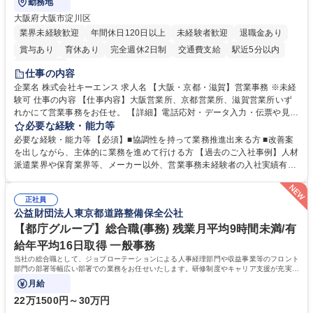
勤務地
大阪府大阪市淀川区
業界未経験歓迎
年間休日120日以上
未経験者歓迎
退職金あり
賞与あり
育休あり
完全週休2日制
交通費支給
駅近5分以内
土日祝休み
仕事の内容
企業名 株式会社キーエンス 求人名 【大阪・京都・滋賀】営業事務 ※未経
験可 仕事の内容 【仕事内容】大阪営業所、京都営業所、滋賀営業所いず
れかにて営業事務をお任せ。 【詳細】電話応対・データ入力・伝票や見積
の作成・カタログ送付・来客対応・営業所内で発生する事務業務や業務改
必要な経験・能力等
善をお任せ。 【教育制度】ご入社後、育成担当とペアになりながらOJTに
必要な経験・能力等 【必須】■協調性を持って業務推進出来る方 ■改善案
て業務を覚えていただくことが可能です。業務システムがきちんと構築さ
を出しながら、主体的に業務を進めて行ける方 【過去のご入社事例】人材
れているため、スムーズに仕事に慣れることができる環境です。また、
派遣業界や保育業界等、メーカー以外、営業事務未経験者の入社実績有
「チームで成果を出す文化」があり、良いやり方を積極的に共有しながら
【当社の事務職について】単なる事務ではなく主体性を発揮したサポート
常に改善を目指す風土のため、安心して業務に取り組んでいただけます。
により、キーエンスの付加価値向上に貢献します。ベースの定型業務に加
募集職種 【大阪・京都・滋賀】営業事務 ※未経験可
正社員
えて、お客様や社員の状況に合わせ、能動的なサポート、改善の動きも期
公益財団法人東京都道路整備保全公社
待され。組織を支えるスペシャリストとして、チームに貢献し、結果的に
社員から頼られる存在になることができます。平均19:30の退勤以降の業
【都庁グループ】総合職(事務) 残業月平均9時間未満/有
務の持ち帰りも禁止されており、メリハリのある働き方となります。 学
給年平均16日取得 一般事務
歴・資格 学歴：大学院 大学 高専 短大 語学力： 資格：
当社の総合職として、ジョブローテーションによる人事経理部門や収益事業等のフロント
部門の部署等幅広い部署での業務をお任せいたします。研修制度やキャリア支援が充実し
ております！ ※下記業務詳細
月給
22万1500円～30万円