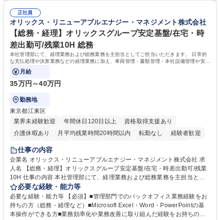
募集職種 未経験・ベテラン歓迎【お茶の水】マンション管理事務◎転勤
試や研修制度など充実！ ＊未資格者の8割以上が入社2年以内に資格を取
無/年休123日
正社員
得出来ております！ 【魅力】■フレックス制度、未経験からでも下限年収
オリックス・リニューアブルエナジー・マネジメント株式会社
を一律支給！ ■管理業務主任者資格取得後には50,000円/月の手当あり！
学歴・資格 学歴：大学院 大学 高専 短大 専修学校 高校 語学力： 資格：第
【総務・経理】オリックスグループ安定基盤/在宅・時
一種運転免許普通自動車
差出勤可/残業10H 総務
本社管理部にて、経理業務および総務業務を主担当としてご担当いただきます。 日常的
な支払処理や決算業務などの経理業務に加え、車両管理・書類管理・本社設備管理や安全
対策など幅広い総務業務もお任せします。
月給
35万円～40万円
勤務地
東京都江東区
業界未経験歓迎
年間休日120日以上
資格取得支援あり
介護休暇あり
月平均残業時間20時間以内
転勤なし
経験者歓迎
研修あり
在宅OK
賞与あり
完全週休2日制
交通費支給
仕事の内容
駅近5分以内
資格取得手当あり
土日祝休み
企業名 オリックス・リニューアブルエナジー・マネジメント株式会社 求
人名 【総務・経理】オリックスグループ安定基盤/在宅・時差出勤可/残業
10H 仕事の内容 本社管理部にて、経理業務および総務業務を主担当とし
てご担当いただきます。 日常的な支払処理や決算業務などの経理業務に加
必要な経験・能力等
え、車両管理・書類管理・本社設備管理や安全対策など幅広い総務業務も
必要な経験・能力等 【必須】■管理部門でのバックオフィス業務経験をお
お任せします。 業務効率化や業務改善の提案・推進にも積極的に取り組ん
持ちの方（総務・経理など）■Microsoft Excel・Word・PowerPointの基
でいただくことを期待しています。 【総務】※実務業務における業務改善
本操作ができる方■業務効率化や業務改善に取り組んだ経験をお持ちの方