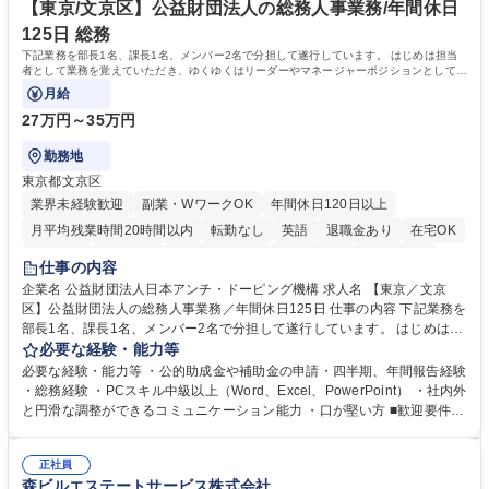
【東京/文京区】公益財団法人の総務人事業務/年間休日
125日 総務
下記業務を部長1名、課長1名、メンバー2名で分担して遂行しています。 はじめは担当
者として業務を覚えていただき、ゆくゆくはリーダーやマネージャーポジションとして活
躍いただくことを期待しています。
月給
27万円～35万円
勤務地
東京都文京区
業界未経験歓迎
副業・WワークOK
年間休日120日以上
月平均残業時間20時間以内
転勤なし
英語
退職金あり
在宅OK
賞与あり
育休あり
完全週休2日制
交通費支給
土日祝休み
仕事の内容
食事補助あり
企業名 公益財団法人日本アンチ・ドーピング機構 求人名 【東京／文京
区】公益財団法人の総務人事業務／年間休日125日 仕事の内容 下記業務を
部長1名、課長1名、メンバー2名で分担して遂行しています。 はじめは担
当者として業務を覚えていただき、ゆくゆくはリーダーやマネージャーポ
必要な経験・能力等
ジションとして活躍いただくことを期待しています。 【総務・人事グルー
必要な経験・能力等 ・公的助成金や補助金の申請・四半期、年間報告経験
プの業務内容】 ・人事制度関連 ・採用活動 ・教育研修の企画、実行 ・勤
・総務経験 ・PCスキル中級以上（Word、Excel、PowerPoint） ・社内外
怠管理 ・官公庁への各種提出 ・法定の会議運営（評議員会、理事会） ・
と円滑な調整ができるコミュニケーション能力 ・口が堅い方 ■歓迎要件
コンプライアンス ・内部規程やルールの管理、整備、文書管理 ・契約関
・採用業務経験 ・英語に抵抗がない方 ・営業経験 学歴・資格 学歴：大学
連 ・衛生管理 ・防災関連・公的助成金の管理・オフィス、ファシリティ
院 大学 高専 短大 専修学校 高校 語学力： 資格：
管理 ・福利厚生関連 ・職員からの問合せ、相談対応 ・その他日常の総務
正社員
森ビルエステートサービス株式会社
業務全般 募集職種 【東京／文京区】公益財団法人の総務人事業務／年間