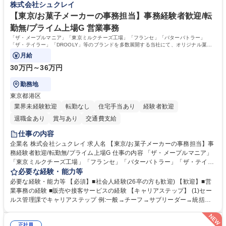
株式会社シュクレイ
集職種 【森ビルG】人事・総務◆賞与5ヶ月◆年休120日◆残業少なめ◆
きます。 残業少なめ、週1日リモート可など、ワークライフバランスを保
リモート可
ち長期活躍できる環境です。 「これまでの幅広い経験を活かし、長期的な
【東京/お菓子メーカーの事務担当】事務経験者歓迎/転
キャリアを築きたい」という前向きな意欲と挑戦を全力で応援します。 学
勤無/プライム上場G 営業事務
歴・資格 学歴：大学院 大学 高専 短大 専修学校 高校 語学力： 資格：日商
「ザ・メープルマニア」「東京ミルクチーズ工場」「フランセ」「バターバトラー」
簿記検定1級 日商簿記検定2級 日商簿記検定3級
「ザ・テイラー」「DROOLY」等のブランドを多数展開する当社にて、オリジナル菓子
ブランド商品の事務業務をお任せいたします。
月給
30万円～36万円
勤務地
東京都港区
業界未経験歓迎
転勤なし
住宅手当あり
経験者歓迎
退職金あり
賞与あり
交通費支給
仕事の内容
企業名 株式会社シュクレイ 求人名 【東京/お菓子メーカーの事務担当】事
務経験者歓迎/転勤無/プライム上場G 仕事の内容 「ザ・メープルマニア」
「東京ミルクチーズ工場」「フランセ」「バターバトラー」「ザ・テイラ
ー」「DROOLY」等のブランドを多数展開する当社にて、オリジナル菓子
必要な経験・能力等
ブランド商品の事務業務をお任せいたします。 【具体的な業務内容】 ■店
必要な経験・能力等 【必須】■社会人経験(26卒の方も歓迎) 【歓迎】■営
舗からの発注受付/PC入力業務 ■受電対応(社内/社外) ■商品のマスター登
業事務の経験 ■販売や接客サービスの経験 【キャリアステップ】 (1)セー
録 ■日々の売上抽出・報告 ■提携企業への書類送付業務 ■契約書管理業務
ルス管理課でキャリアステップ 例:一般→チーフ→サブリーダー→統括リ
■ホームページへの問い合わせ対応 など 募集職種 【東京/お菓子メーカー
ーダー→マネージャー (2)他ポジションへのキャリアも可能 ※過去、未経
の事務担当】事務経験者歓迎/転勤無/プライム上場G
験で経営管理部内で経理へ異動した方もいらっしゃいます。年3回の面談
正社員