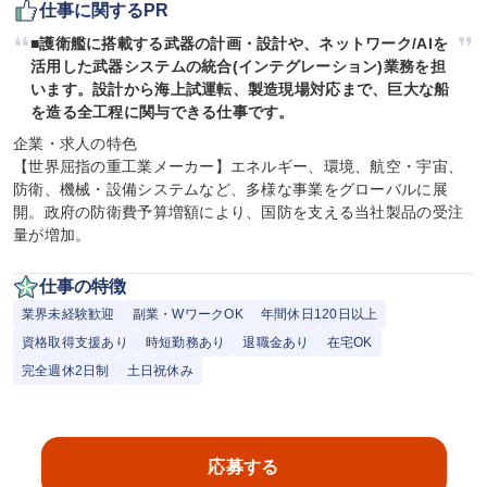
仕事に関するPR
■護衛艦に搭載する武器の計画・設計や、ネットワーク/AIを
活用した武器システムの統合(インテグレーション)業務を担
います。設計から海上試運転、製造現場対応まで、巨大な船
を造る全工程に関与できる仕事です。
企業・求人の特色

【世界屈指の重工業メーカー】エネルギー、環境、航空・宇宙、
防衛、機械・設備システムなど、多様な事業をグローバルに展
開。政府の防衛費予算増額により、国防を支える当社製品の受注
量が増加。
仕事の特徴
業界未経験歓迎
副業・WワークOK
年間休日120日以上
資格取得支援あり
時短勤務あり
退職金あり
在宅OK
完全週休2日制
土日祝休み
応募する