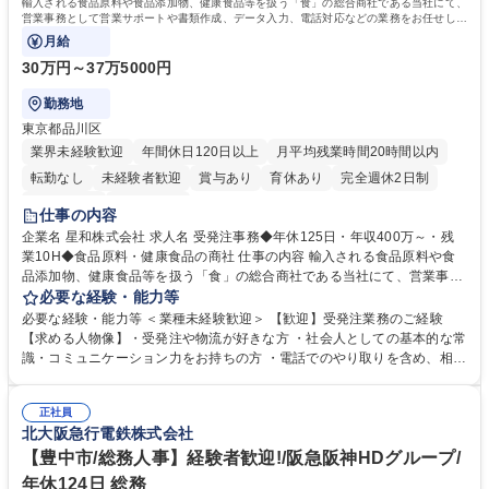
輸入される食品原料や食品添加物、健康食品等を扱う「食」の総合商社である当社にて、
営業事務として営業サポートや書類作成、データ入力、電話対応などの業務をお任せしま
す。
月給
30万円～37万5000円
勤務地
東京都品川区
業界未経験歓迎
年間休日120日以上
月平均残業時間20時間以内
転勤なし
未経験者歓迎
賞与あり
育休あり
完全週休2日制
交通費支給
土日祝休み
仕事の内容
企業名 星和株式会社 求人名 受発注事務◆年休125日・年収400万～・残
業10H◆食品原料・健康食品の商社 仕事の内容 輸入される食品原料や食
品添加物、健康食品等を扱う「食」の総合商社である当社にて、営業事務
として営業サポートや書類作成、データ入力、電話対応などの業務をお任
必要な経験・能力等
せします。 ・受注／出荷指示／売上管理／仕入管理／在庫管理／お客様や
必要な経験・能力等 ＜業種未経験歓迎＞ 【歓迎】受発注業務のご経験
倉庫と電話確認など、販売に関わる事務、営業サポートをお願いします。
【求める人物像】・受発注や物流が好きな方 ・社会人としての基本的な常
・入社後は商品について覚えることから始め、先輩社員OJTと共に業務を
識・コミュニケーション力をお持ちの方 ・電話でのやり取りを含め、相手
進めて頂きます。未経験から始めた方も多数活躍中です。 [業務内容の変
の要件を正しく理解し対応できる方 ・数量・在庫・出荷数などの数値を正
更の範囲:会社の定める業務] 募集職種 受発注事務◆年休125日・年収400
確に扱う業務に抵抗がない方 ・PCを業務で日常的に使用しており、四則
万～・残業10H◆食品原料・健康食品の商社
正社員
演算ができる方 ・業務ルールや指示を理解し、行動できる方 学歴・資格
北大阪急行電鉄株式会社
学歴：大学院 大学 短大 語学力： 資格：
【豊中市/総務人事】経験者歓迎!/阪急阪神HDグループ/
年休124日 総務