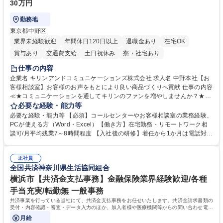
30万円
勤務地
東京都中野区
業界未経験歓迎
年間休日120日以上
退職金あり
在宅OK
賞与あり
交通費支給
土日祝休み
寮・社宅あり
仕事の内容
企業名 キリンアンドコミュニケーションズ株式会社 求人名 中野本社【お
客様相談室】お客様のお声をもとにより良い商品づくりへ貢献 仕事の内容
≪★コミュニケーションを通してキリンのファンを増やしませんか？★≫
お客様のお声をより良い商品づくりに活かしていく上で、窓口となるお客
必要な経験・能力等
様相談室でのお仕事です。 日々お客様からいただくキリングループへのご
必要な経験・能力等 【必須】コールセンターやお客様相談室の業務経験、
意見を、企業活動に活かしています。お客様からの声に迅速かつ誠意をも
PCが使える方（Word・Excel）【働き方】在宅勤務・リモートワーク相
って対応、情報提供するとともにグループ内活動に反映しています。 【具
談可/月平均残業7～8時間程度 【入社後の研修】着任から1か月は電話対応
体的には】電話応対、メール、お手紙対応、ご指摘品調査報告書作成、有
のOJTを中心に実施し、電話対応に慣れた段階でメール・手紙のOJTを実
人チャットボット対応など。 【1日の対応件数】■電話：月間一人当たり
施する予定です。独り立ち以降もしっかりフォローする体制を整えていま
平均100件前後■メール・手紙：同上40件前後 募集職種 中野本社【お客様
正社員
すのでご安心ください。 【当社について】キリングループの広報機能を担
全国共済神奈川県生活協同組合
相談室】お客様のお声をもとにより良い商品づくりへ貢献
う会社として、お客様との出会いを大切にし、磨き上げたホスピタリティ
を込めてコミュニケーションをとりながら広報関連業務を行っておりま
横浜市【共済金支払事務】金融保険業界経験歓迎/各種
す。 学歴・資格 学歴：大学院 大学 高専 短大 専修学校 高校 語学力： 資
手当充実/転勤無 一般事務
格：
共済事業を行っている当社にて、共済金支払事務をお任せいたします。共済金請求書類の
受付・内容確認・審査・データ入力のほか、加入者様や医療機関等からの問い合わせ電話
対応や書類発送等を担当します。
月給