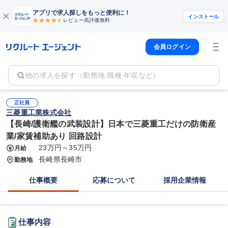
アプリで求人探しをもっと便利に！
インストール
レビュー高評価
無料
会員ログイン
他の求人を探す（勤務地 職種 年収など）
正社員
三菱重工業株式会社
【長崎/護衛艦の武装設計】日本で三菱重工だけの防衛産
業/家賃補助あり 回路設計
23万円～35万円
月給
長崎県長崎市
勤務地
仕事概要
応募について
採用企業情報
仕事内容