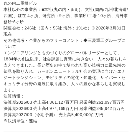
丸の内二重橋ビル

本社以外の事業所：■本社(丸の内・田町)、支社(関西/九州/北海道/
四国)、駐在:4ヶ所、研究所：9ヶ所、事業所/工場:10ヶ所、海外事
務所:6ヶ所

関連会社：246社（国内：55社 海外：191社）※2026年3月31日
現在

その他備考・企業からのフリーコメント：◆三菱重工グループに
ついて

エンジニアリングとものづくりのグローバルリーダーとして、 
1884年の創立以来、社会課題に真摯に向き合い、人々の暮らしを
支えてきました。長い歴史の中で培われた高い技術力に最先端の
知見を取り入れ、カーボンニュートラル社会の実現に向けたエナ
ジートランジション、モビリティの電化・知能化、サイバー・セ
キュリティ分野の発展に取り組み、人々の豊かな暮らしを実現し
ます。

決算情報：

決算期2025/03 売上高4,361,127百万円 経常利益261,997百万円

決算期2026/03 売上高4,974,168百万円 経常利益345,942百万円

決算期2027/03（今期予測） 売上高5,400,000百万円

※決済単位：連結