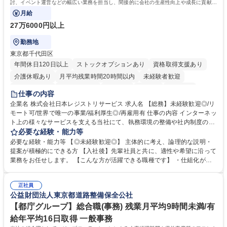
討、イベント運営などの幅広い業務を担当し、間接的に会社の生産性向上や成長に貢献し
ている部署です。
月給
27万6000円以上
勤務地
東京都千代田区
年間休日120日以上
ストックオプションあり
資格取得支援あり
介護休暇あり
月平均残業時間20時間以内
未経験者歓迎
住宅手当あり
時短勤務あり
研修あり
在宅OK
賞与あり
仕事の内容
完全週休2日制
交通費支給
駅近5分以内
土日祝休み
服装自由
企業名 株式会社日本レジストリサービス 求人名 【総務】未経験歓迎◎/リ
モート可/世界で唯一の事業/福利厚生◎/再雇用有 仕事の内容 インターネッ
ト上の様々なサービスを支える当社にて、執務環境の整備や社内制度の検
討、イベント運営などの幅広い業務を担当し、間接的に会社の生産性向上
必要な経験・能力等
や成長に貢献している部署です。 会社の全メンバーが安心して長く成果を
必要な経験・能力等 【◎未経験歓迎◎】 主体的に考え、論理的な説明・
発揮できる環境を整えるために、毎日のメンテナンスや維持管理に加え、
提案が積極的にできる方 【入社後】先輩社員と共に、適性や希望に沿って
新たな施策検討を積極的に行っていただき、会社全体を巻き込み課題解決
業務をお任せします。 【こんな方が活躍できる職種です】 ・仕組化が好
を推進。 ・オフィス運営：執務環境の整備・物品管理・社内規定整備/改
き/得意・協働の姿勢を持っている・優先順位付け、マルチタスクが得意・
善・イベント企画/運営・非常時の対応 など、本人の希望や適性によって
様々な立場で物事を考えられる・定型業務だけでなく突発的な出来事にも
幅広い業務の体得が可能で、多様なキャリアパスを描くことも可能です。
正社員
対処できる・新しいことに興味関心がある 【魅力】■自己啓発支援：資格
公益財団法人東京都道路整備保全公社
募集職種 【総務】未経験歓迎◎/リモート可/世界で唯一の事業/福利厚生◎/
取得や通信教育など費用の80%（年間25万円まで）を補助 ■住宅手当：家
再雇用有
賃の50%（月額7万円まで）を補助 学歴・資格 学歴：大学院 大学 語学
【都庁グループ】総合職(事務) 残業月平均9時間未満/有
力： 資格：
給年平均16日取得 一般事務