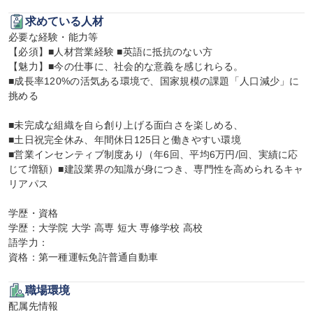
求めている人材
必要な経験・能力等

【必須】■人材営業経験 ■英語に抵抗のない方

【魅力】■今の仕事に、社会的な意義を感じれらる。

■成長率120%の活気ある環境で、国家規模の課題「人口減少」に
挑める

■未完成な組織を自ら創り上げる面白さを楽しめる、

■土日祝完全休み、年間休日125日と働きやすい環境

■営業インセンティブ制度あり（年6回、平均6万円/回、実績に応
じて増額）■建設業界の知識が身につき、専門性を高められるキャ
リアパス

学歴・資格

学歴：大学院 大学 高専 短大 専修学校 高校

語学力：

資格：第一種運転免許普通自動車
職場環境
配属先情報
