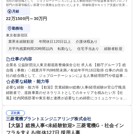
当社の総合職として、ジョブローテーションによる人事経理部門や収益事業等のフロント
部門の部署等幅広い部署での業務をお任せいたします。研修制度やキャリア支援が充実し
ております！ ※下記業務詳細
月給
22万1500円～30万円
勤務地
東京都新宿区
業界未経験歓迎
年間休日120日以上
介護休暇あり
月平均残業時間20時間以内
転勤なし
住宅手当あり
経験者歓迎
研修あり
退職金あり
賞与あり
完全週休2日制
交通費支給
仕事の内容
駅近5分以内
資格取得手当あり
食事補助あり
企業名 公益財団法人東京都道路整備保全公社 求人名 【都庁グループ】総
合職（事務）◇残業月平均9時間未満／有給年平均16日取得 仕事の内容 当
社の総合職として、ジョブローテーションによる人事経理部門や収益事業
等のフロント部門の部署等幅広い部署での業務をお任せいたします。研修
必要な経験・能力等
制度やキャリア支援が充実しております！ ※下記業務詳細 【業務詳細】■
必要な経験・能力等 【歓迎】営業経験or総務/人事/経理経験or官公庁職員
管理部門：広報、人事、経理など当公社の運営に係る管理業務 ■収益部
経験者で、道路事業のゼネラリストとしてのキャリアを積みたい方【社
門：駐車場の新規開拓、管理運営、新宿駅西口広場の「イベントコーナ
風】社内関係部署や東京都と連携が必要なため綿密にコミュニケーション
ー」などの管理運営 ■道路部門：整備の急がれる骨格幹線道路や木造住宅
を図っています。 【業務の魅力】■幅広く携われる：総合職（事務）で
密集地域の特定整備路線の用地取得、道路に関する普及啓発事業、都内の
は、駐車場の管理運営や道路用地の取得、公益財団法人の中枢を担う管理
道路施設や道路工事現場の見学ツアー事業 ※入社後は上記いずれかの部門
正社員
部門など多岐に渡る業務を経験できます。 ■様々なプロジェクト：駐車場
三菱電機プラントエンジニアリング株式会社
へ配属。※業務内容変更の範囲：会社の定める業務 募集職種 【都庁グル
事業の他、新宿駅西口広場内に設置された照明を兼ねた広告「ブライトサ
ープ】総合職（事務）◇残業月平均9時間未満／有給年平均16日取得
イン」の管理運営を行うなど、事業収益を生み出す活動を積極的に行って
【大阪】総務人事<未経験歓迎> 三菱電機G・社会イン
います。 学歴・資格 学歴：大学院 大学 高専 短大 専修学校 高校 語学力：
フラを支える/年休127日 採用人事