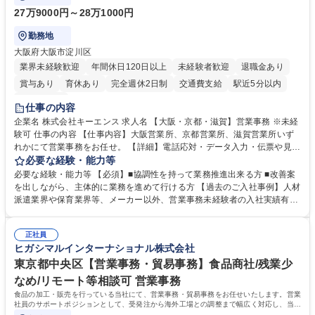
27万9000円～28万1000円
勤務地
大阪府大阪市淀川区
業界未経験歓迎
年間休日120日以上
未経験者歓迎
退職金あり
賞与あり
育休あり
完全週休2日制
交通費支給
駅近5分以内
土日祝休み
仕事の内容
企業名 株式会社キーエンス 求人名 【大阪・京都・滋賀】営業事務 ※未経
験可 仕事の内容 【仕事内容】大阪営業所、京都営業所、滋賀営業所いず
れかにて営業事務をお任せ。 【詳細】電話応対・データ入力・伝票や見積
の作成・カタログ送付・来客対応・営業所内で発生する事務業務や業務改
必要な経験・能力等
善をお任せ。 【教育制度】ご入社後、育成担当とペアになりながらOJTに
必要な経験・能力等 【必須】■協調性を持って業務推進出来る方 ■改善案
て業務を覚えていただくことが可能です。業務システムがきちんと構築さ
を出しながら、主体的に業務を進めて行ける方 【過去のご入社事例】人材
れているため、スムーズに仕事に慣れることができる環境です。また、
派遣業界や保育業界等、メーカー以外、営業事務未経験者の入社実績有
「チームで成果を出す文化」があり、良いやり方を積極的に共有しながら
【当社の事務職について】単なる事務ではなく主体性を発揮したサポート
常に改善を目指す風土のため、安心して業務に取り組んでいただけます。
により、キーエンスの付加価値向上に貢献します。ベースの定型業務に加
募集職種 【大阪・京都・滋賀】営業事務 ※未経験可
正社員
えて、お客様や社員の状況に合わせ、能動的なサポート、改善の動きも期
ヒガシマルインターナショナル株式会社
待され。組織を支えるスペシャリストとして、チームに貢献し、結果的に
社員から頼られる存在になることができます。平均19:30の退勤以降の業
東京都中央区【営業事務・貿易事務】食品商社/残業少
務の持ち帰りも禁止されており、メリハリのある働き方となります。 学
なめ/リモート等相談可 営業事務
歴・資格 学歴：大学院 大学 高専 短大 語学力： 資格：
食品の加工・販売を行っている当社にて、営業事務・貿易事務をお任せいたします。営業
社員のサポートポジションとして、受発注から海外工場との調整まで幅広く対応し、当社
事業の根幹を支えていただきます。