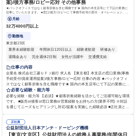
案)/後方事務/ロビー応対 その他事務
★バックオフィスではなく顧客折衝を含む職種です★ 国内の本支店等にて下記の業務に
従事していただきます。 ■窓口/後方/ロビーにて事務手続等の受付・オペレーション、お
客様対応
月給
32万4000円以上
勤務地
東京都23区
業界未経験歓迎
年間休日120日以上
経験者歓迎
研修あり
退職金あり
完全週休2日制
女性が活躍中
交通費支給
土日祝休み
仕事の内容
企業名 株式会社三菱ＵＦＪ銀行 求人名 【東京都】本支店の窓口業務(事務
手続受付/資産運用提案)/後方事務/ロビー応対 仕事の内容 ★バックオフィ
スではなく顧客折衝を含む職種です★ 国内の本支店等にて下記の業務に従
事していただきます。 ■窓口/後方/ロビーにて事務手続等の受付・オペレ
必要な経験・能力等
ーション、お客様対応 ■窓口にて、ご来店された個人のお客様に対して金
必要な経験・能力等 【必須】★顧客折衝経験を活かしてご活躍可能な環境
融商品のご提案 ■効率的な事務運用の検討・構築等 ≪業務紹介：ご応募前
です。 ■販売or接客or窓口業務or営業経験をお持ちの方(業界不問) ※対話
に必ずご覧ください≫ ※記事 https://www.mysite.bk.mufg.jp/career/circle/
を通じてニーズをヒアリングし対応/提案を実施した経験必須 ■正社員とし
article17/ ※動画 https://youtu.be/H-S7HaJqqbg 募集職種 【東京都】本支
ての就業経験1年以上 【歓迎】■金融業界での就業経験■銀行での預金為替
店の窓口業務(事務手続受付/資産運用提案)/後方事務/ロビー応対
事務経験 ■金融商品の提案・販売経験 ≪魅力≫研修やOJT環境が整ってい
正社員
るので安心して入行いただけます。 幅広いキャリアの選択肢があり、公募
公益財団法人日本アンチ・ドーピング機構
や社内副業等を活用し、 一人ひとりが挑戦できるカルチャーが浸透してい
ます。 学歴・資格 学歴：大学院 大学 高専 短大 専修学校 高校 語学力：
【東京/文京区】公益財団法人の総務人事業務/年間休日