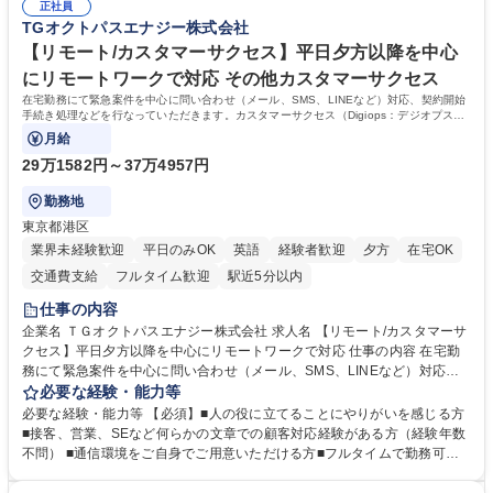
表するインフラ企業 #ポテンシャル採用
正社員
72.html ■エネルギーセキュリティの不安定化や気候変動による自然災害の
TGオクトパスエナジー株式会社
甚大化など、これまで以上に社会課題解決の重要性が高まっています。
「未来の日常」の創造に向けて持続可能な社会の実現に貢献してまいりま
【リモート/カスタマーサクセス】平日夕方以降を中心
す。 学歴・資格 学歴：大学院 大学 語学力： 資格：
にリモートワークで対応 その他カスタマーサクセス
在宅勤務にて緊急案件を中心に問い合わせ（メール、SMS、LINEなど）対応、契約開始
手続き処理などを行なっていただきます。カスタマーサクセス（Digiops：デジオプス）
と運用構築の業務となります。
月給
29万1582円～37万4957円
勤務地
東京都港区
業界未経験歓迎
平日のみOK
英語
経験者歓迎
夕方
在宅OK
交通費支給
フルタイム歓迎
駅近5分以内
仕事の内容
企業名 ＴＧオクトパスエナジー株式会社 求人名 【リモート/カスタマーサ
クセス】平日夕方以降を中心にリモートワークで対応 仕事の内容 在宅勤
務にて緊急案件を中心に問い合わせ（メール、SMS、LINEなど）対応、
契約開始手続き処理などを行なっていただきます。カスタマーサクセス
必要な経験・能力等
（Digiops：デジオプス）と運用構築の業務となります。 ■お問い合わせ
必要な経験・能力等 【必須】■人の役に立てることにやりがいを感じる方
対応業務全般（システム入力、契約手続き含む） ■デジタルコミュニケー
■接客、営業、SEなど何らかの文章での顧客対応経験がある方（経験年数
ションツール（メール、SMS、LINE等）を使用 ■お客様のニーズに応じた
不問） ■通信環境をご自身でご用意いただける方■フルタイムで勤務可能
新プラン案内やトラブル対応 ■土日祝は主にメールでの対応、緊急度の高
な方 ※土日祝は1名体制となるため一人の環境で責任を持って業務を行っ
い問い合わせを優先 ■緊急時の電話対応 エネルギー×Tech！お客様に寄り