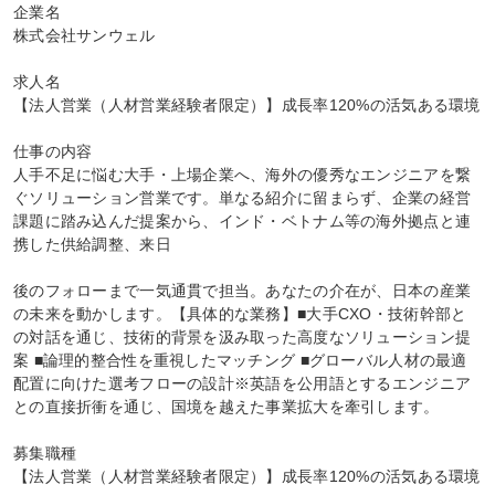
企業名

株式会社サンウェル

求人名

【法人営業（人材営業経験者限定）】成長率120%の活気ある環境

仕事の内容

人手不足に悩む大手・上場企業へ、海外の優秀なエンジニアを繋
ぐソリューション営業です。単なる紹介に留まらず、企業の経営
課題に踏み込んだ提案から、インド・ベトナム等の海外拠点と連
携した供給調整、来日

後のフォローまで一気通貫で担当。あなたの介在が、日本の産業
の未来を動かします。【具体的な業務】■大手CXO・技術幹部と
の対話を通じ、技術的背景を汲み取った高度なソリューション提
案 ■論理的整合性を重視したマッチング ■グローバル人材の最適
配置に向けた選考フローの設計※英語を公用語とするエンジニア
との直接折衝を通じ、国境を越えた事業拡大を牽引します。

募集職種

【法人営業（人材営業経験者限定）】成長率120%の活気ある環境