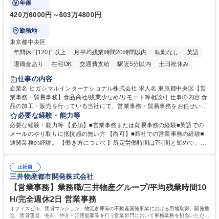
年俸
420万6000円～603万4800円
勤務地
東京都中央区
年間休日120日以上
月平均残業時間20時間以内
転勤なし
英語
退職金あり
在宅OK
交通費支給
駅近5分以内
土日祝休み
仕事の内容
企業名 ヒガシマルインターナショナル株式会社 求人名 東京都中央区【営
業事務・貿易事務】食品商社/残業少なめ/リモート等相談可 仕事の内容 食
品の加工・販売を行っている当社にて、営業事務・貿易事務をお任せいた
します。営業社員のサポートポジションとして、受発注から海外工場との
必要な経験・能力等
調整まで幅広く対応し、当社事業の根幹を支えていただきます。 ■受発注
必要な経験・能力等 【必須】■営業事務または貿易事務の経験■英語での
業務、請求書発行 ■海外工場とのスケジュール調整 ■在庫管理 ■輸入書類
メールのやり取りに抵抗感の無い方 【尚可】■商社での営業事務の経験■
の確認・作成 ■配送手配 ■通関業者を通して行う輸出入業全般 ■倉庫との
通関業務の経験。 【働き方について】所定労働時間は7時間と短めで、残
倉入れ調整等 ※ゼネラリストとしてのキャリアアップを目指すことが可能
業も月平均20時間以下です。時差出勤制度や週1日のリモート勤務も相談
です。単に商品を販売するだけでなく原料の仕入れから販売までをトータ
可能で、ワークライフバランスを保ち長期就業しやすい環境です。 【当社
ルプロデュースしているため、商品に関わる全ての業務をサポート頂きま
正社員
の強み】1991年の設立以来、外食産業を中心としたお客様の多様なニー
三井物産都市開発株式会社
す。 募集職種 東京都中央区【営業事務・貿易事務】食品商社/残業少なめ/
ズに沿った冷凍水産物等の生産・輸入・販売を一貫して手掛けています。
リモート等相談可
自社工場と海外拠点の強固な連携によるワンストップサービスが最大の強
【営業事務】業務職/三井物産グループ/平均残業時間10
みです。 学歴・資格 学歴：大学院 大学 語学力：英語 資格：
H/完全週休2日 営業事務
オフィスビル、賃貸マンション、物流倉庫等の不動産開発事業における用地取得、開発推
進、賃貸運営、売却、仲介・活用提案等を行う営業部門において事務業務を担当いただき