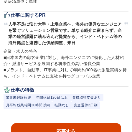
※決済単位：単体
仕事に関するPR
人手不足に悩む大手・上場企業へ、海外の優秀なエンジニア
を繋ぐソリューション営業です。単なる紹介に留まらず、企
業の経営課題に踏み込んだ提案から、インド・ベトナム等の
海外拠点と連携した供給調整、来日
企業・求人の特色

■日本国内の顧客企業に対し、海外エンジニアに特化した人材紹
介・派遣サービスを展開する将来性の高い優良企業

■プラント、自動車、IT事業に対して年間約300名の派遣実績を持
ち、インド・ベトナムに支社を持つグローバル企業
仕事の特徴
業界未経験歓迎
年間休日120日以上
資格取得支援あり
月平均残業時間20時間以内
転勤なし
完全週休2日制
応募する