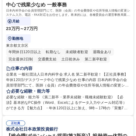
中心で残業少なめ 一般事務
日本内科学会の会員管理部門にて、医師（会員）の年会費徴収や住所等個人情報の変更シ
ステム入力、電話・FAX対応をお任せします。将来的には、各種委員会の運営事務局業務
などにも幅広く携わっていただきます。
月給
23万円～27万円
勤務地
東京都文京区
年間休日120日以上
転勤なし
未経験者歓迎
退職金あり
完全週休2日制
交通費支給
土日祝休み
第二新卒歓迎
仕事の内容
企業名 一般社団法人日本内科学会 求人名 第二新卒歓迎！【正社員事務】
年休120日/デスクワーク中心で残業少なめ 仕事の内容 日本内科学会の会
員管理部門にて、医師（会員）の年会費徴収や住所等個人情報の変更シス
テム入力、電話・FAX対応をお任せします。将来的には、各種委員会の運
必要な経験・能力等
営事務局業務などにも幅広く携わっていただきます。 【会員管理・データ
必要な経験・能力等 《第二新卒・業界未経験・職種未経験歓迎》 【必
入力業務】 ・医師（会員）の住所変更、個人情報のシステム登録・更新
須】基本的なPC操作（Word、Excelによるデータ入力やメール対応等）
・年会費の徴収管理や入金データの照合確認 【問い合わせ対応】 ・会員
ができる方 【魅力点】 ・年休120日以上に加え、9時～17時の「実働7時
（医師）からの電話、FAX、ネット申請に伴う相談受付 ・複雑な案件のへ
間勤務」で残業も少なくワークライフバランスは抜群です。 【将来的な業
のエスカレーション・連携対応 募集職種 第二新卒歓迎！【正社員事務】
務（各種委員会運営）】 ・学会内における各種委員会のスケジュール調
年休120日/デスクワーク中心で残業少なめ
正社員
整、資料作成、当日の運営サポート 学歴・資格 学歴：大学院 大学 語学
株式会社日本政策投資銀行
力： 資格：
【総合職/ポテンシャル採用(第2新卒)】投融資一体型の