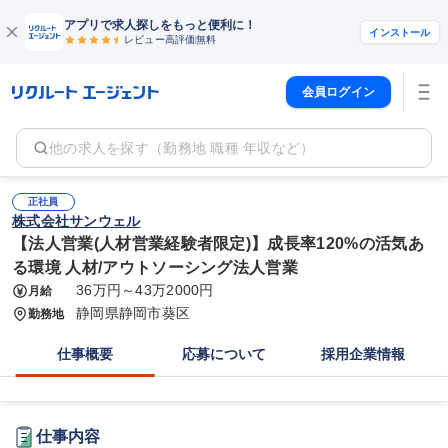
アプリで求人探しをもっと便利に！
インストール
レビュー高評価
無料
会員ログイン
他の求人を探す（勤務地 職種 年収など）
正社員
株式会社サンウェル
【法人営業(人材営業経験者限定)】成長率120%の活気あ
る環境 人材/アウトソーシング法人営業
36万円～43万2000円
月給
静岡県静岡市葵区
勤務地
仕事概要
応募について
採用企業情報
仕事内容