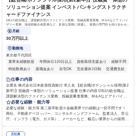
ソリューション提案 インベストバンキングストラクチ
ャードファイナンス
DBJの総合職は、課題解決型のファイナンス業務、投融資審査業務、M＆Aなどアドバイ
ザリー業務、地域戦略企画業務など、多様な業務に精通し、複数の専門性を掛け合わせて
広く社会に貢献していく職種です。
月給
30万円以上
勤務地
東京都千代田区
業界未経験歓迎
年間休日120日以上
資格取得支援あり
経験不問
時短勤務あり
退職金あり
在宅OK
完全週休2日制
交通費支給
駅近5分以内
土日祝休み
第二新卒歓迎
寮・社宅あり
仕事の内容
食事補助あり
託児所あり
企業名 株式会社日本政策投資銀行 求人名 【総合職/ポテンシャル採用(第2
新卒)】投融資一体型のソリューション提案 仕事の内容 DBJの総合職は、
課題解決型のファイナンス業務、投融資審査業務、M＆Aなどアドバイザ
リー業務、地域戦略企画業務など、多様な業務に精通し、複数の専門性を
必要な経験・能力等
掛け合わせて広く社会に貢献していく職種です。 入社後は、横断的なロー
必要な経験・能力等 第二新卒歓迎※金融業界での経験は一切不問です！
テーションを経て適性や専門性に応じたキャリアを形成していただきま
商社、不動産デベロッパー、コンサルティングファーム、監査法人、官公
す。総合職として入社いただき、下記いずれかの部門でご活躍いただきま
庁、インフラ（電力、ガス等）、メーカーなど、幅広い業界からの採用実
す。※未経験の方に関しては、入行後3ヶ月間の金融の実務を学んでいた
績があります。 ＜求める人物像＞DBJでは、強い社会的使命感をもち、今
だく研修を準備しております。 ・法人RM業務・金融機能業務・コーポレ
後の日本のあり方を俯瞰する総合性と、金融分野のフロンティアを切り拓
ート・ナレッジ業務 ※それぞれの業務内容に関しては、別途その他労働条
正社員
く高い志を併せもった人材を求めています。ポテンシャル採用（第2新