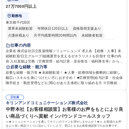
27万7000円以上
勤務地
東京都千代田区
業界未経験歓迎
年間休日120日以上
資格取得支援あり
介護休暇あり
月平均残業時間20時間以内
未経験者歓迎
住宅手当あり
時短勤務あり
退職金あり
在宅OK
賞与あり
仕事の内容
育休あり
完全週休2日制
交通費支給
土日祝休み
寮・社宅あり
企業名 株式会社日立医薬情報ソリューションズ 求人名 【総務・人事】未
経験歓迎/日立グループ/組織運営を支えるゼネラリストを目指す 仕事の内
容 入社直後は労務（労務管理・給与計算・安全衛生・福利厚生等）からお
任せいたします。将来は総務・採用・教育業務へ守備範囲を広げ、組織運
必要な経験・能力等
営を支えるゼネラリストをめざせます。 ・初期業務：労働時間管理、給与
必要な経験・能力等 ★未経験歓迎！ ★人事・総務領域を横断的に経験し
計算、社会保険対応、福利厚生管理、安全衛生、健康経営推進等をお任せ
幅広いスキルを身につけたい方におすすめ！ ■労務管理(給与計算・社会保
します。ご経験に応じて、休職者管理など、幅広く経験を積んでいただき
険手続き・勤怠管理など)に関心があり主体的に取り組める方 ※労務経験
ます。 ・将来的な広がり：総務・採用・教育・税務対応・経営企画等。
者は早期にご活躍いただけます。 ■チームで仕事を推進できる方■将来は
★メンバーがマンツーマンで丁寧に教えるため、ご経験が浅くても安心！
マネジメント職として活躍したい 【尚可】■人事、労務、採用、教育業務
幅広く経験を積みたい意欲がある方に最適な環境です。 募集職種 【総
正社員
のご経験 ■労務管理（給与計算・社会保険手続き・勤怠管理など）の経験
キリンアンドコミュニケーションズ株式会社
務・人事】未経験歓迎/日立グループ/組織運営を支えるゼネラリストを目
■衛生管理者の資格をお持ちの方 学歴・資格 学歴：大学院 大学 高専 短大
指す
専修学校 高校 語学力： 資格：
中野本社【お客様相談室】お客様のお声をもとにより良
い商品づくりへ貢献 インバウンドコールスタッフ
≪★コミュニケーションを通してキリンのファンを増やしませんか？★≫ お客様のお声
をより良い商品づくりに活かしていく上で、窓口となるお客様相談室でのお仕事です。