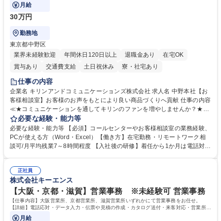
月給
30万円
勤務地
東京都中野区
業界未経験歓迎
年間休日120日以上
退職金あり
在宅OK
賞与あり
交通費支給
土日祝休み
寮・社宅あり
仕事の内容
企業名 キリンアンドコミュニケーションズ株式会社 求人名 中野本社【お
客様相談室】お客様のお声をもとにより良い商品づくりへ貢献 仕事の内容
≪★コミュニケーションを通してキリンのファンを増やしませんか？★≫
お客様のお声をより良い商品づくりに活かしていく上で、窓口となるお客
必要な経験・能力等
様相談室でのお仕事です。 日々お客様からいただくキリングループへのご
必要な経験・能力等 【必須】コールセンターやお客様相談室の業務経験、
意見を、企業活動に活かしています。お客様からの声に迅速かつ誠意をも
PCが使える方（Word・Excel）【働き方】在宅勤務・リモートワーク相
って対応、情報提供するとともにグループ内活動に反映しています。 【具
談可/月平均残業7～8時間程度 【入社後の研修】着任から1か月は電話対応
体的には】電話応対、メール、お手紙対応、ご指摘品調査報告書作成、有
のOJTを中心に実施し、電話対応に慣れた段階でメール・手紙のOJTを実
人チャットボット対応など。 【1日の対応件数】■電話：月間一人当たり
施する予定です。独り立ち以降もしっかりフォローする体制を整えていま
平均100件前後■メール・手紙：同上40件前後 募集職種 中野本社【お客様
正社員
すのでご安心ください。 【当社について】キリングループの広報機能を担
株式会社キーエンス
相談室】お客様のお声をもとにより良い商品づくりへ貢献
う会社として、お客様との出会いを大切にし、磨き上げたホスピタリティ
を込めてコミュニケーションをとりながら広報関連業務を行っておりま
【大阪・京都・滋賀】営業事務 ※未経験可 営業事務
す。 学歴・資格 学歴：大学院 大学 高専 短大 専修学校 高校 語学力： 資
【仕事内容】大阪営業所、京都営業所、滋賀営業所いずれかにて営業事務をお任せ。
格：
【詳細】電話応対・データ入力・伝票や見積の作成・カタログ送付・来客対応・営業所内
で発生する事務業務や業務改善をお任せ。
月給