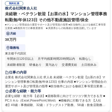
ていただける方【歓迎要件】■再生可能エネルギーを世の中に広め地球環
添ってサービス提供できることが魅力 募集職種 【リモート/カスタマーサ
契約社員
境に貢献したい■改善提案や改善アクション等新しいことに意欲がある方
株式会社関東合人社
クセス】平日夕方以降を中心にリモートワークで対応
【英語（語学力）】■翻訳ツールを用い英語でコミュニケーションをとる
ことに抵抗がない方■英語は話せなくても問題はありませんが、英語が話
未経験・ベテラン歓迎【お茶の水】マンション管理事務
せますと、よりチャンスが広がります。※日本語がネイティブレベル必須
転勤無/年休123日 その他不動産施設管理/保全
学歴・資格 学歴：大学院 大学 高専 短大 専修学校 高校 語学力： 資格：
■マンション管理組合の運営サポート及び管理員の指導 ■担当物件における修繕工事等受
注業務 ■事務所内での事務業務等 ★異業界からの転職者が多数活躍しています
月給
38万円
勤務地
東京都千代田区
年間休日120日以上
月平均残業時間20時間以内
転勤なし
未経験者歓迎
研修あり
賞与あり
交通費支給
土日祝休み
仕事の内容
企業名 株式会社関東合人社 求人名 未経験・ベテラン歓迎【お茶の水】マ
ンション管理事務◎転勤無/年休123日 仕事の内容 ■マンション管理組合の
運営サポート及び管理員の指導 ■担当物件における修繕工事等受注業務 ■
事務所内での事務業務等 ★異業界からの転職者が多数活躍しています
必要な経験・能力等
【年収補足】532万円 ＋別途インセンティヴで平均約100万円/年（昨年度
必要な経験・能力等 【必須】■資格取得に向けてコツコツ努力できる方 ■
実績） ＋管理業務主任者資格手当50,000円/月 ★親会社である株式会社合
PCスキル（Excel,PowerPoint,Word） ■積極的に行動できる方 【入社
人社計画研究所社のグループ会社として、質の高いサービスと適性価格を
者】49歳：事務経験、32歳：ドラッグストア勤務、 58歳：飲食店勤務
武器に約20年受託戸数増加中です。https://www.gojin.co.jp/abt/abt_3.html
等：中途採用の9割が未経験者！ 【資格取得支援】■メンター制度■社内模