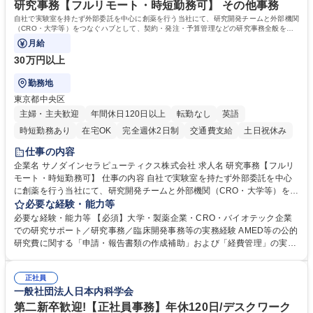
休日125日
研究事務【フルリモート・時短勤務可】 その他事務
自社で実験室を持たず外部委託を中心に創薬を行う当社にて、研究開発チームと外部機関
（CRO・大学等）をつなぐハブとして、契約・発注・予算管理などの研究事務全般をお
任せします。
月給
30万円以上
勤務地
東京都中央区
主婦・主夫歓迎
年間休日120日以上
転勤なし
英語
時短勤務あり
在宅OK
完全週休2日制
交通費支給
土日祝休み
仕事の内容
企業名 サノダインセラピューティクス株式会社 求人名 研究事務【フルリ
モート・時短勤務可】 仕事の内容 自社で実験室を持たず外部委託を中心
に創薬を行う当社にて、研究開発チームと外部機関（CRO・大学等）をつ
なぐハブとして、契約・発注・予算管理などの研究事務全般をお任せしま
必要な経験・能力等
す。 ■見積取得、発注、検収、請求処理等の事務手続き ■委託先との定例
必要な経験・能力等 【必須】大学・製薬企業・CRO・バイオテック企業
会議の調整・アジェンダ準備・議事録作成 ■研究報告書、試験関連資料、
での研究サポート／研究事務／臨床開発事務等の実務経験 AMED等の公的
SOP等の整備・版管理・保管 ■研究開発の進捗・タイムライン・予算執行
研究費に関する「申請・報告書類の作成補助」および「経費管理」の実務
管理サポート ■AMED等公的研究費の申請・報告書類作成補助および経費
経験 【尚可】 ■URA経験または産学連携・研究費管理の経験 ■AMED等の
管理 ■社内外関係者との連絡調整・その他研究開発に関わる総務・庶務 募
公的研究費の申請・執行管理経験 ■英語での文書読解・メール対応力 【働
集職種 研究事務【フルリモート・時短勤務可】
正社員
き方について】フルリモートやハイブリッド勤務、時短勤務など個々のラ
一般社団法人日本内科学会
イフスタイルに応じた柔軟な働き方が可能です。育児や介護との両立も応
第二新卒歓迎!【正社員事務】年休120日/デスクワーク
援します。 学歴・資格 学歴：大学院 大学 語学力： 資格：