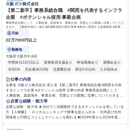
大阪ガス株式会社
件備考欄に記載 募集職種 【総合職/ポテンシャル採用(第2新卒)】投融資一
卒）では、金融業界での経験や知識を問いません。新たな時代を見据え
体型のソリューション提案
て、複雑化する社会課題の解決に向けて先鞭をつける役割を担いたい、と
【第二新卒】事務系総合職 #関西を代表するインフラ
いう気概をお持ちの方を心待ちにしています。 学歴・資格 学歴：大学院
企業 #ポテンシャル採用 事業企画
大学 語学力： 資格：
事務系総合職として、人事総務、資源海外、事業企画、営業などの業務に従事していただ
きます。 【業務内容の一例】■所属事業部の勤労業務 ■海外に関係する各種業務 ■営業部
門の企画スタッフ、ルート営業
月給
22万7000円以上
勤務地
大阪府大阪市中央区
年間休日120日以上
資格取得支援あり
時短勤務あり
退職金あり
在宅OK
完全週休2日制
交通費支給
駅近5分以内
土日祝休み
服装自由
第二新卒歓迎
寮・社宅あり
食事補助あり
仕事の内容
企業名 大阪ガス株式会社 求人名 【第二新卒】事務系総合職 #関西を代表
するインフラ企業 #ポテンシャル採用 仕事の内容 事務系総合職として、
人事総務、資源海外、事業企画、営業などの業務に従事していただきま
す。 【業務内容の一例】■所属事業部の勤労業務 ■海外に関係する各種業
必要な経験・能力等
務 ■営業部門の企画スタッフ、ルート営業 【キャリアパス】入社後の配属
必要な経験・能力等 ★当社でご活躍期待できるポテンシャルを有している
ポジションで一定期間ご活躍頂いた後、本人の適性及び将来のキャリアを
方 【人物像】・ロジカルシンキングで物事を捉えられる ・社内及び社外
鑑みてジョブローテーションを行います。 【育成】OJTでの現場育成や研
関係者と円滑なコミュニケーションを図れる ■2024年度から2026年度ま
修カリキュラムを通じて、Daigasグループの業務で必要となる知識につい
での3ヵ年を対象とする「Daigasグループ中期経営計画2026」を策定しま
て学んでいただきます。 募集職種 【第二新卒】事務系総合職 #関西を代
した。https://www.osakagas.co.jp/company/press/pr2024/1777576_564