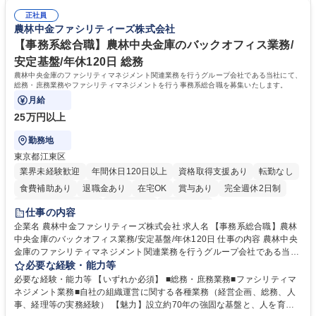
募集職種 未経験・ベテラン歓迎【お茶の水】マンション管理事務◎転勤
試や研修制度など充実！ ＊未資格者の8割以上が入社2年以内に資格を取
無/年休123日
正社員
得出来ております！ 【魅力】■フレックス制度、未経験からでも下限年収
農林中金ファシリティーズ株式会社
を一律支給！ ■管理業務主任者資格取得後には50,000円/月の手当あり！
学歴・資格 学歴：大学院 大学 高専 短大 専修学校 高校 語学力： 資格：第
【事務系総合職】農林中央金庫のバックオフィス業務/
一種運転免許普通自動車
安定基盤/年休120日 総務
農林中央金庫のファシリティマネジメント関連業務を行うグループ会社である当社にて、
総務・庶務業務やファシリティマネジメントを行う事務系総合職を募集いたします。
月給
25万円以上
勤務地
東京都江東区
業界未経験歓迎
年間休日120日以上
資格取得支援あり
転勤なし
食費補助あり
退職金あり
在宅OK
賞与あり
完全週休2日制
インセンティブあり
交通費支給
土日祝休み
仕事の内容
企業名 農林中金ファシリティーズ株式会社 求人名 【事務系総合職】農林
中央金庫のバックオフィス業務/安定基盤/年休120日 仕事の内容 農林中央
金庫のファシリティマネジメント関連業務を行うグループ会社である当社
にて、総務・庶務業務やファシリティマネジメントを行う事務系総合職を
必要な経験・能力等
募集いたします。 ■総務・庶務業務：外部委託先（外注先）や契約書の管
必要な経験・能力等 【いずれか必須】 ■総務・庶務業務■ファシリティマ
理、総務部門での管理業務、会計管理や決算業務、印刷物等の制作管理等
ネジメント業務■自社の組織運営に関する各種業務（経営企画、総務、人
※親会社である農林中央金庫から受託した総務庶務業務 ■ファシリティマ
事、経理等の実務経験） 【魅力】設立約70年の強固な基盤と、人を育て
ネジメント業務 農林中央金庫の店舗移転、レイアウト変更等のオフィス環