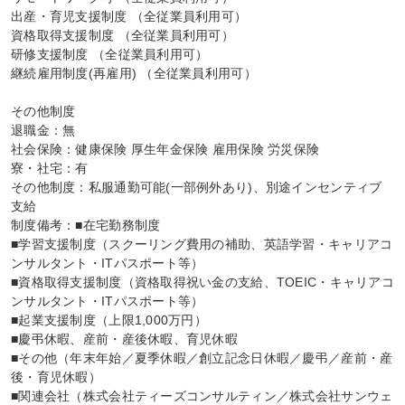
出産・育児支援制度 （全従業員利用可）

資格取得支援制度 （全従業員利用可）

研修支援制度 （全従業員利用可）

継続雇用制度(再雇用) （全従業員利用可）

その他制度

退職金：無

社会保険：健康保険 厚生年金保険 雇用保険 労災保険

寮・社宅：有

その他制度：私服通勤可能(一部例外あり)、別途インセンティブ
支給

制度備考：■在宅勤務制度

■学習支援制度（スクーリング費用の補助、英語学習・キャリアコ
ンサルタント・ITパスポート等）

■資格取得支援制度（資格取得祝い金の支給、TOEIC・キャリアコ
ンサルタント・ITパスポート等）

■起業支援制度（上限1,000万円）

■慶弔休暇、産前・産後休暇、育児休暇

■その他（年末年始／夏季休暇／創立記念日休暇／慶弔／産前・産
後・育児休暇）

■関連会社（株式会社ティーズコンサルティン／株式会社サンウェ