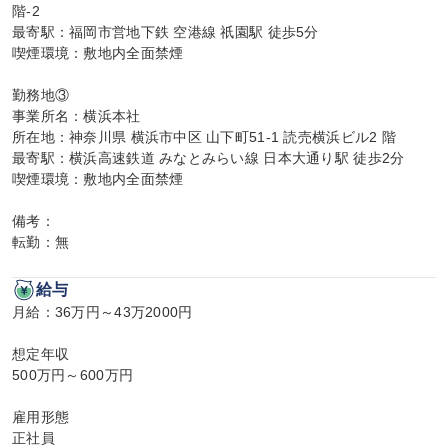
階-2

最寄駅：福岡市営地下鉄 空港線 祇園駅 徒歩5分

喫煙環境：敷地内全面禁煙

勤務地③

事業所名：横浜本社

所在地：神奈川県 横浜市中区 山下町51-1 読売横浜ビル2 階

最寄駅：横浜高速鉄道 みなとみらい線 日本大通り駅 徒歩2分

喫煙環境：敷地内全面禁煙

備考：

転勤：無
給与
月給：36万円～43万2000円

想定年収

500万円～600万円

雇用形態

正社員
