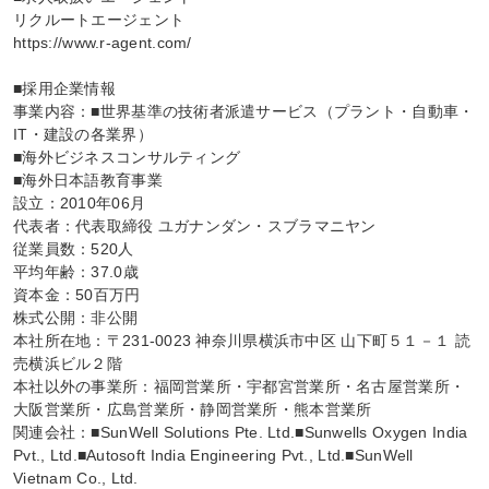
リクルートエージェント

https://www.r-agent.com/

■採用企業情報

事業内容：■世界基準の技術者派遣サービス（プラント・自動車・
IT・建設の各業界）

■海外ビジネスコンサルティング

■海外日本語教育事業

設立：2010年06月

代表者：代表取締役 ユガナンダン・スブラマニヤン

従業員数：520人

平均年齢：37.0歳

資本金：50百万円

株式公開：非公開

本社所在地：〒231-0023 神奈川県横浜市中区 山下町５１－１ 読
売横浜ビル２階

本社以外の事業所：福岡営業所・宇都宮営業所・名古屋営業所・
大阪営業所・広島営業所・静岡営業所・熊本営業所

関連会社：■SunWell Solutions Pte. Ltd.■Sunwells Oxygen India 
Pvt., Ltd.■Autosoft India Engineering Pvt., Ltd.■SunWell 
Vietnam Co., Ltd.
