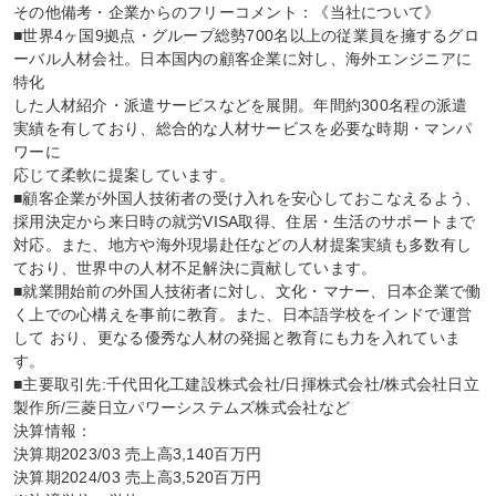
その他備考・企業からのフリーコメント：《当社について》

■世界4ヶ国9拠点・グループ総勢700名以上の従業員を擁するグロ
ーバル人材会社。日本国内の顧客企業に対し、海外エンジニアに
特化

した人材紹介・派遣サービスなどを展開。年間約300名程の派遣
実績を有しており、総合的な人材サービスを必要な時期・マンパ
ワーに

応じて柔軟に提案しています。

■顧客企業が外国人技術者の受け入れを安心しておこなえるよう、
採用決定から来日時の就労VISA取得、住居・生活のサポートまで

対応。また、地方や海外現場赴任などの人材提案実績も多数有し
ており、世界中の人材不足解決に貢献しています。

■就業開始前の外国人技術者に対し、文化・マナー、日本企業で働
く上での心構えを事前に教育。また、日本語学校をインドで運営
して おり、更なる優秀な人材の発掘と教育にも力を入れていま
す。

■主要取引先:千代田化工建設株式会社/日揮株式会社/株式会社日立
製作所/三菱日立パワーシステムズ株式会社など

決算情報：

決算期2023/03 売上高3,140百万円

決算期2024/03 売上高3,520百万円
