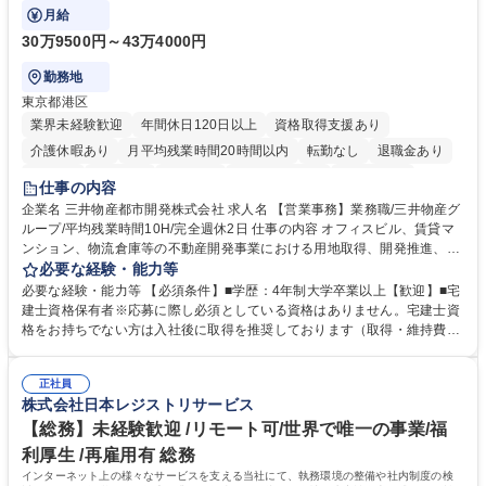
ます。
月給
30万9500円～43万4000円
勤務地
東京都港区
業界未経験歓迎
年間休日120日以上
資格取得支援あり
介護休暇あり
月平均残業時間20時間以内
転勤なし
退職金あり
在宅OK
賞与あり
育休あり
完全週休2日制
交通費支給
仕事の内容
駅近5分以内
土日祝休み
寮・社宅あり
企業名 三井物産都市開発株式会社 求人名 【営業事務】業務職/三井物産グ
ループ/平均残業時間10H/完全週休2日 仕事の内容 オフィスビル、賃貸マ
ンション、物流倉庫等の不動産開発事業における用地取得、開発推進、賃
貸運営、売却、仲介・活用提案等を行う営業部門において事務業務を担当
必要な経験・能力等
いただきます。 【詳細】・契約書管理、契約書製本、捺印対応、ファイリ
必要な経験・能力等 【必須条件】■学歴：4年制大学卒業以上【歓迎】■宅
ング、登記簿取得、調書取得・支払業務（各種費用支払、支払管理、請
建士資格保有者※応募に際し必須としている資格はありません。宅建士資
求・支払データ登録、取引先マスター申請対応）・予算作成及び予実管
格をお持ちでない方は入社後に取得を推奨しております（取得・維持費用
理・各種稟議書、報告書作成業務・各種台帳管理、交際費・会議費支払報
の一部補助あり） 【求める人物像】 ・向学心豊かで、主体的に行動でき
告書作成及び月次管理・部内総務庶務全般 など※※配属先によっては上記
る方。 ・社内外の多様な関係者と協調して業務を進められるコミュニケー
の他に担当頂く業務が発生する場合があります。 募集職種 【営業事務】
正社員
ション力がある方。 ・チャレンジを厭わず、粘り強く業務に取り組める
株式会社日本レジストリサービス
業務職/三井物産グループ/平均残業時間10H/完全週休2日
方。多様な関係者と謙虚に信頼関係を構築でき、期限を意識したスケジュ
ール管理が出来る方。※将来的に他部署（営業部門、コーポレート部門）
【総務】未経験歓迎 /リモート可/世界で唯一の事業/福
へのジョブローテーションの可能性があります。 学歴・資格 学歴：大学
利厚生 /再雇用有 総務
院 大学 語学力： 資格：宅地建物取引士
インターネット上の様々なサービスを支える当社にて、執務環境の整備や社内制度の検