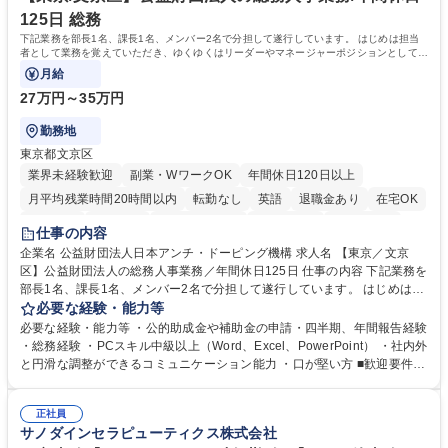
資格：
125日 総務
下記業務を部長1名、課長1名、メンバー2名で分担して遂行しています。 はじめは担当
者として業務を覚えていただき、ゆくゆくはリーダーやマネージャーポジションとして活
躍いただくことを期待しています。
月給
27万円～35万円
勤務地
東京都文京区
業界未経験歓迎
副業・WワークOK
年間休日120日以上
月平均残業時間20時間以内
転勤なし
英語
退職金あり
在宅OK
賞与あり
育休あり
完全週休2日制
交通費支給
土日祝休み
仕事の内容
食事補助あり
企業名 公益財団法人日本アンチ・ドーピング機構 求人名 【東京／文京
区】公益財団法人の総務人事業務／年間休日125日 仕事の内容 下記業務を
部長1名、課長1名、メンバー2名で分担して遂行しています。 はじめは担
当者として業務を覚えていただき、ゆくゆくはリーダーやマネージャーポ
必要な経験・能力等
ジションとして活躍いただくことを期待しています。 【総務・人事グルー
必要な経験・能力等 ・公的助成金や補助金の申請・四半期、年間報告経験
プの業務内容】 ・人事制度関連 ・採用活動 ・教育研修の企画、実行 ・勤
・総務経験 ・PCスキル中級以上（Word、Excel、PowerPoint） ・社内外
怠管理 ・官公庁への各種提出 ・法定の会議運営（評議員会、理事会） ・
と円滑な調整ができるコミュニケーション能力 ・口が堅い方 ■歓迎要件
コンプライアンス ・内部規程やルールの管理、整備、文書管理 ・契約関
・採用業務経験 ・英語に抵抗がない方 ・営業経験 学歴・資格 学歴：大学
連 ・衛生管理 ・防災関連・公的助成金の管理・オフィス、ファシリティ
院 大学 高専 短大 専修学校 高校 語学力： 資格：
管理 ・福利厚生関連 ・職員からの問合せ、相談対応 ・その他日常の総務
正社員
サノダインセラピューティクス株式会社
業務全般 募集職種 【東京／文京区】公益財団法人の総務人事業務／年間