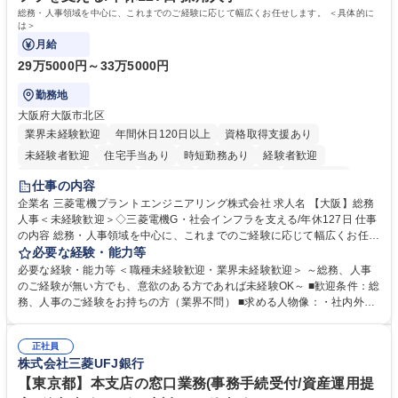
資格：
総務・人事領域を中心に、これまでのご経験に応じて幅広くお任せします。 ＜具体的に
は＞
月給
29万5000円～33万5000円
勤務地
大阪府大阪市北区
業界未経験歓迎
年間休日120日以上
資格取得支援あり
未経験者歓迎
住宅手当あり
時短勤務あり
経験者歓迎
退職金あり
在宅OK
賞与あり
完全週休2日制
交通費支給
仕事の内容
駅近5分以内
土日祝休み
服装自由
寮・社宅あり
食事補助あり
企業名 三菱電機プラントエンジニアリング株式会社 求人名 【大阪】総務
人事＜未経験歓迎＞◇三菱電機G・社会インフラを支える/年休127日 仕事
の内容 総務・人事領域を中心に、これまでのご経験に応じて幅広くお任せ
します。 ＜具体的には＞ ・総務/人事労務（給与・社保・勤怠管理など）
必要な経験・能力等
・採用・教育研修 ・福利厚生運用 など ※基本的には事務所勤務ですが、
必要な経験・能力等 ＜職種未経験歓迎・業界未経験歓迎＞ ～総務、人事
採用や教育等の業務内容により、関西圏以外への日帰り・宿泊を伴う国内
のご経験が無い方でも、意欲のある方であれば未経験OK～ ■歓迎条件：総
出張もございます。 ※担当業務を持ちつつ、お互いに助け合いながら、総
務、人事のご経験をお持ちの方（業界不問） ■求める人物像：・社内外の
務部という組織として協力しながら進める体制です。 募集職種 【大阪】
関係各部門との調整を率先して行い、業務を円滑に遂行できる協調性やコ
総務人事＜未経験歓迎＞◇三菱電機G・社会インフラを支える/年休127日
ミュニケーション能力を持っている方 ・人事総務領域に興味がありゼネラ
正社員
リスト志向をお持ちの方 学歴・資格 学歴：大学院 大学 語学力： 資格：
株式会社三菱UFJ銀行
【東京都】本支店の窓口業務(事務手続受付/資産運用提