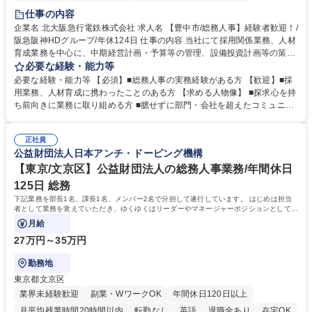
退職金あり
完全週休2日制
交通費支給
駅近5分以内
仕事の内容
土日祝休み
服装自由
昼食補助あり
食事補助あり
企業名 北大阪急行電鉄株式会社 求人名 【豊中市/総務人事】経験者歓迎！/
阪急阪神HDグループ/年休124日 仕事の内容 当社にて採用関係業務、人材
育成業務を中心に、中期経営計画・予算等の管理、設備投資計画等の策
定、さらに社内の重要会議の運営等、経営の根幹となる幅広い総務人事業
必要な経験・能力等
務全般を担当していただきます。 【主な業務内容】 ■採用関係業務および
必要な経験・能力等 【必須】■総務人事の実務経験がある方 【歓迎】■採
人材育成(社員研修)業務の推進 ■中期経営計画および予算等の管理 ■設備
用業務、人材育成に携わったことのある方 【求める人物像】 ■探求心を持
投資計画等の策定 ■社内の重要会議の運営 ■その他総務人事業務全般 【入
ち前向きに業務に取り組める方 ■臆せずに部門・会社を超えたコミュニケ
社後】入社後は採用や育成をメインに担当し将来的には経営根幹に関わる
ーションの取れる方 ■自分で考えて行動のできる方 ■第二の創業期を迎え
総務人事業務全般へ幅広く従事していただきます。 募集職種 【豊中市/総
る当社で組織の次代を担うネクスト人材として長期的に成長したい方 ■周
務人事】経験者歓迎！/阪急阪神HDグループ/年休124日
正社員
囲のメンバーと協調しつつ主体性を持って能動的に業務を推進できる方 学
公益財団法人日本アンチ・ドーピング機構
歴・資格 学歴：大学院 大学 高専 短大 専修学校 高校 語学力： 資格：
【東京/文京区】公益財団法人の総務人事業務/年間休日
125日 総務
下記業務を部長1名、課長1名、メンバー2名で分担して遂行しています。 はじめは担当
者として業務を覚えていただき、ゆくゆくはリーダーやマネージャーポジションとして活
躍いただくことを期待しています。
月給
27万円～35万円
勤務地
東京都文京区
業界未経験歓迎
副業・WワークOK
年間休日120日以上
月平均残業時間20時間以内
転勤なし
英語
退職金あり
在宅OK