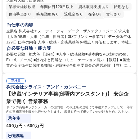
大阪府大阪市西淀川区
業界未経験歓迎
年間休日120日以上
資格取得支援あり
転勤なし
住宅手当あり
時短勤務あり
退職金あり
在宅OK
賞与あり
完全週休2日制
交通費支給
土日祝休み
服装自由
仕事の内容
企業名 株式会社エヌ・ティ・ティ・データ・ザムテクノロジーズ 求人名
【大阪/総務・人事（労務）担当者】3Dプリンター事業/NTTデータG/年休
129日 仕事の内容 人事・総務・庶務業務等を幅広くお任せします。本社コ
ーポレート部門と連携しながら、決められた業務だけではなく、社員や現
必要な経験・能力等
場を支えるバックオフィス担当として状況に応じて柔軟に対応いただくこ
必要な経験・能力等 【必須】■人事・総務経験■基本的なPC技術(Word、
とを期待します。 【詳細】■入退社手続き、社員情報管理■入社時オリエ
Excel、メール) ■社内外と円滑なコミュニケーション能力 【歓迎】■製造
ンテーションの実施■勤怠・各種申請内容の確認■採用業務のサポート■来
業の安全衛生に関する知識・経験■安全衛生委員会の運営経験 【当社につ
客・電話対応 ■郵便物の受領・発送・管理■オフィス設備・備品管理■建
いて】 ◎設立したばかりの会社であり、一緒に企業を立ち上げ・拡大しよ
物・設備修繕の手配及び業者対応■押印・契約書管理等の庶務業務■安全衛
うという意欲のある方を求めています。 ◎経営に近い立場で幅広くキャリ
生に関する業務等■健康診断、産業医面談、休職・復職手続き等の労務サ
正社員
アが磨けます。 ◎NTTデータグループであり福利厚生は充実しているとと
株式会社クライス・アンド・カンパニー
ポート■社内ルールの運用・各種社内案内■その他、拠点運営に関わる管理
もに、働き方改革も推進しています。 学歴・資格 学歴：大学院 大学 高専
部門業務 募集職種 【大阪/総務・人事（労務）担当者】3Dプリンター事
短大 専修学校 語学力： 資格：
【汐留/インテリア事務(部署内アシスタント)】 安定企
業/NTTデータG/年休129日
業で働く 営業事務
ドイツの高級キッチンメーカーの国内唯一の代理店の当社にて事務スタッフとして、部署
内の事務業務全般をお任せいたします。 裁量を持って働いていただけるため、スキルア
ップも可能です。
年俸
400万円～600万円
勤務地