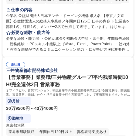
賞与あり
育休あり
完全週休2日制
交通費支給
土日祝休み
仕事の内容
食事補助あり
企業名 公益財団法人日本アンチ・ドーピング機構 求人名 【東京／文京
区】公益財団法人の総務人事業務／年間休日125日 仕事の内容 下記業務を
部長1名、課長1名、メンバー2名で分担して遂行しています。 はじめは担
当者として業務を覚えていただき、ゆくゆくはリーダーやマネージャーポ
必要な経験・能力等
ジションとして活躍いただくことを期待しています。 【総務・人事グルー
必要な経験・能力等 ・公的助成金や補助金の申請・四半期、年間報告経験
プの業務内容】 ・人事制度関連 ・採用活動 ・教育研修の企画、実行 ・勤
・総務経験 ・PCスキル中級以上（Word、Excel、PowerPoint） ・社内外
怠管理 ・官公庁への各種提出 ・法定の会議運営（評議員会、理事会） ・
と円滑な調整ができるコミュニケーション能力 ・口が堅い方 ■歓迎要件
コンプライアンス ・内部規程やルールの管理、整備、文書管理 ・契約関
・採用業務経験 ・英語に抵抗がない方 ・営業経験 学歴・資格 学歴：大学
連 ・衛生管理 ・防災関連・公的助成金の管理・オフィス、ファシリティ
院 大学 高専 短大 専修学校 高校 語学力： 資格：
管理 ・福利厚生関連 ・職員からの問合せ、相談対応 ・その他日常の総務
正社員
三井物産都市開発株式会社
業務全般 募集職種 【東京／文京区】公益財団法人の総務人事業務／年間
休日125日
【営業事務】業務職/三井物産グループ/平均残業時間10
H/完全週休2日 営業事務
オフィスビル、賃貸マンション、物流倉庫等の不動産開発事業における用地取得、開発推
進、賃貸運営、売却、仲介・活用提案等を行う営業部門において事務業務を担当いただき
ます。
月給
30万9500円～43万4000円
勤務地
東京都港区
業界未経験歓迎
年間休日120日以上
資格取得支援あり