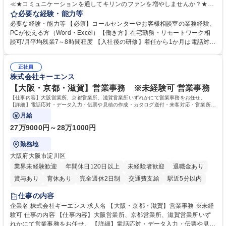
≪★コミュニケーションを通してキリンのファンを増やしませんか？★≫
お客様のお声をより良い商品づくりに活かしていく上で、窓口となるお客
必要な経験・能力等
様相談室でのお仕事です。 日々お客様からいただくキリングループへのご
必要な経験・能力等 【必須】コールセンターやお客様相談室の業務経験、
意見を、企業活動に活かしています。お客様からの声に迅速かつ誠意をも
PCが使える方（Word・Excel）【働き方】在宅勤務・リモートワーク相
って対応、情報提供するとともにグループ内活動に反映しています。 【具
談可/月平均残業7～8時間程度 【入社後の研修】着任から1か月は電話対応
体的には】電話応対、メール、お手紙対応、ご指摘品調査報告書作成、有
のOJTを中心に実施し、電話対応に慣れた段階でメール・手紙のOJTを実
人チャットボット対応など。 【1日の対応件数】■電話：月間一人当たり
施する予定です。独り立ち以降もしっかりフォローする体制を整えていま
平均100件前後■メール・手紙：同上40件前後 募集職種 中野本社【お客様
正社員
すのでご安心ください。 【当社について】キリングループの広報機能を担
株式会社キーエンス
相談室】お客様のお声をもとにより良い商品づくりへ貢献
う会社として、お客様との出会いを大切にし、磨き上げたホスピタリティ
を込めてコミュニケーションをとりながら広報関連業務を行っておりま
【大阪・京都・滋賀】営業事務 ※未経験可 営業事務
す。 学歴・資格 学歴：大学院 大学 高専 短大 専修学校 高校 語学力： 資
【仕事内容】大阪営業所、京都営業所、滋賀営業所いずれかにて営業事務をお任せ。
格：
【詳細】電話応対・データ入力・伝票や見積の作成・カタログ送付・来客対応・営業所内
で発生する事務業務や業務改善をお任せ。
月給
27万9000円～28万1000円
勤務地
大阪府大阪市淀川区
業界未経験歓迎
年間休日120日以上
未経験者歓迎
退職金あり
賞与あり
育休あり
完全週休2日制
交通費支給
駅近5分以内
土日祝休み
仕事の内容
企業名 株式会社キーエンス 求人名 【大阪・京都・滋賀】営業事務 ※未経
験可 仕事の内容 【仕事内容】大阪営業所、京都営業所、滋賀営業所いず
れかにて営業事務をお任せ。 【詳細】電話応対・データ入力・伝票や見積