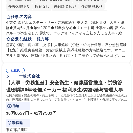
介護休暇あり
転勤なし
未経験者歓迎
時短勤務あり
経験者歓迎
退職金あり
在宅OK
賞与あり
育休あり
仕事の内容
完全週休2日制
交通費支給
長期歓迎
駅近5分以内
土日祝休み
企業名 森ビルエステートサービス株式会社 求人名 【森ビルG】人事・総
務◆賞与5ヶ月◆年休120日◆残業少なめ◆リモート可 仕事の内容 森ビル
グループの安定した環境で、バックオフィスから会社を支える人事・総務
をお任せします。 労務と総務の業務をバランスよく担当し、ゆくゆくは制
必要な経験・能力等
度改定などのコア業務にも挑戦できる、やりがいある環境です。 ■勤怠管
必要な経験・能力等 【必須】人事経験（労務・給与社保等）及び総務経験
理、給与計算、社会保険手続き、年末調整等の労務管理全般 ■入退社手続
【歓迎】経理実務経験、簿記3級以上 業界未経験の方も歓迎です。マニュ
き、社内規定の改定や人事制度改定などのコア業務 ■社内イベントの企画
アルと部内OJT体制があるため、即戦力として安心して始められます。
運営やその他総務業務全般 ※労務と総務を1：1の割合でお任せ。 入社後
【魅力・やりがい】森ビルGの安定基盤で労務から総務まで幅広く携われ
は部内のOJTを中心に、あなたの経験に合わせて不足している部分はいつ
ます。定型業務に留まらず、社内規定や人事制度の改定など会社のコア業
でも質問・相談できる環境が整っているため、安心して成長できます。 募
正社員
務に挑戦できるため、自身の成長と組織への貢献度をダイレクトに実感で
タニコー株式会社
集職種 【森ビルG】人事・総務◆賞与5ヶ月◆年休120日◆残業少なめ◆
きます。 残業少なめ、週1日リモート可など、ワークライフバランスを保
リモート可
ち長期活躍できる環境です。 「これまでの幅広い経験を活かし、長期的な
【人事・労務担当】安全衛生・健康経営推進・労務管
キャリアを築きたい」という前向きな意欲と挑戦を全力で応援します。 学
理/創業80年老舗メーカー 福利厚生/労務/給与管理人事
歴・資格 学歴：大学院 大学 高専 短大 専修学校 高校 語学力： 資格：日商
社員の健康と安全の確保・向上を軸に、組織全体の生産性向上および企業価値の向上のた
簿記検定1級 日商簿記検定2級 日商簿記検定3級
め、経営層と密接に連携しながら、定型業務にとどまらず、制度設計や施策立案などの上
流工程から関与していただきます。
月給
30万8557円～41万7939円
勤務地
東京都品川区