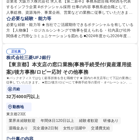
企業名 大阪ガス株式会社 求人名 【第二新卒】事務系総合職 #関西を代表
するインフラ企業 #ポテンシャル採用 仕事の内容 事務系総合職として、
人事総務、資源海外、事業企画、営業などの業務に従事していただきま
す。 【業務内容の一例】■所属事業部の勤労業務 ■海外に関係する各種業
必要な経験・能力等
務 ■営業部門の企画スタッフ、ルート営業 【キャリアパス】入社後の配属
必要な経験・能力等 ★当社でご活躍期待できるポテンシャルを有している
ポジションで一定期間ご活躍頂いた後、本人の適性及び将来のキャリアを
方 【人物像】・ロジカルシンキングで物事を捉えられる ・社内及び社外
鑑みてジョブローテーションを行います。 【育成】OJTでの現場育成や研
関係者と円滑なコミュニケーションを図れる ■2024年度から2026年度ま
修カリキュラムを通じて、Daigasグループの業務で必要となる知識につい
での3ヵ年を対象とする「Daigasグループ中期経営計画2026」を策定しま
て学んでいただきます。 募集職種 【第二新卒】事務系総合職 #関西を代
した。https://www.osakagas.co.jp/company/press/pr2024/1777576_564
表するインフラ企業 #ポテンシャル採用
正社員
72.html ■エネルギーセキュリティの不安定化や気候変動による自然災害の
株式会社三菱UFJ銀行
甚大化など、これまで以上に社会課題解決の重要性が高まっています。
「未来の日常」の創造に向けて持続可能な社会の実現に貢献してまいりま
【東京都】本支店の窓口業務(事務手続受付/資産運用提
す。 学歴・資格 学歴：大学院 大学 語学力： 資格：
案)/後方事務/ロビー応対 その他事務
★バックオフィスではなく顧客折衝を含む職種です★ 国内の本支店等にて下記の業務に
従事していただきます。 ■窓口/後方/ロビーにて事務手続等の受付・オペレーション、お
客様対応
月給
32万4000円以上
勤務地
東京都23区
業界未経験歓迎
年間休日120日以上
経験者歓迎
研修あり
退職金あり
完全週休2日制
女性が活躍中
交通費支給
土日祝休み
仕事の内容