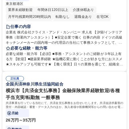
東京都港区
業界未経験歓迎
年間休日120日以上
介護休暇あり
月平均残業時間20時間以内
転勤なし
退職金あり
在宅OK
育休あり
完全週休2日制
インセンティブあり
交通費支給
仕事の内容
駅近5分以内
土日祝休み
企業名 株式会社クライス・アンド・カンパニー 求人名 【汐留/インテリア
事務（部署内アシスタント）】■安定企業で働く 仕事の内容 ドイツの高級
キッチンメーカーの国内唯一の代理店の当社にて事務スタッフとして、部
署内の事務業務全般をお任せいたします。 裁量を持って働いていただける
必要な経験・能力等
ため、スキルアップも可能です。 【部署内の事務業務全般】 ■サンプルの
必要な経験・能力等 【必須】■事務・アシスタントのご経験が３年以上有
仕分け・整理 ■電話応対 ■書類作成（会議資料、お客様宛請求書、支払書
る方 【歓迎】■建築業界経験 ★臨機応変に動くことが好きな方におススメ
類を取りまとめて経理へ提出等） ■ショールームアテンド・運営・予約業
★スキルアップも可能です★ 【働く環境】日々の業務を通じて、組織全体
務 ■広報・PR業務のアシスタント（SNS投稿補助、資料作成など） ■納品
のサポートを行い、成果を実感できる仕事です。また、コミュニケーショ
時の取扱説明書作成・送付（キッチン、機器等の商品） 募集職種 【汐留/
ンスキルや問題解決能力が磨かれ、キャリアアップのチャンスも豊富。チ
インテリア事務（部署内アシスタント）】■安定企業で働く
正社員
ームとの協力や新しいアイデアを活かす場もあり、やりがいを感じながら
全国共済神奈川県生活協同組合
働けます。 【歓迎】 ■インテリアの業界のご経験が有る方■PCの作業に慣
れている方 学歴・資格 学歴：大学院 大学 高専 短大 専修学校 語学力： 資
横浜市【共済金支払事務】金融保険業界経験歓迎/各種
格：
手当充実/転勤無 一般事務
共済事業を行っている当社にて、共済金支払事務をお任せいたします。共済金請求書類の
受付・内容確認・審査・データ入力のほか、加入者様や医療機関等からの問い合わせ電話
対応や書類発送等を担当します。
月給
26万円～35万円