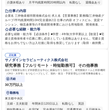
介護休暇あり
月平均残業時間20時間以内
転勤なし
退職金あり
在宅OK
賞与あり
育休あり
完全週休2日制
交通費支給
仕事の内容
駅近5分以内
土日祝休み
寮・社宅あり
企業名 三井物産都市開発株式会社 求人名 【営業事務】業務職/三井物産グ
ループ/平均残業時間10H/完全週休2日 仕事の内容 オフィスビル、賃貸マ
ンション、物流倉庫等の不動産開発事業における用地取得、開発推進、賃
貸運営、売却、仲介・活用提案等を行う営業部門において事務業務を担当
必要な経験・能力等
いただきます。 【詳細】・契約書管理、契約書製本、捺印対応、ファイリ
必要な経験・能力等 【必須条件】■学歴：4年制大学卒業以上【歓迎】■宅
ング、登記簿取得、調書取得・支払業務（各種費用支払、支払管理、請
建士資格保有者※応募に際し必須としている資格はありません。宅建士資
求・支払データ登録、取引先マスター申請対応）・予算作成及び予実管
格をお持ちでない方は入社後に取得を推奨しております（取得・維持費用
理・各種稟議書、報告書作成業務・各種台帳管理、交際費・会議費支払報
の一部補助あり） 【求める人物像】 ・向学心豊かで、主体的に行動でき
告書作成及び月次管理・部内総務庶務全般 など※※配属先によっては上記
る方。 ・社内外の多様な関係者と協調して業務を進められるコミュニケー
の他に担当頂く業務が発生する場合があります。 募集職種 【営業事務】
正社員
ション力がある方。 ・チャレンジを厭わず、粘り強く業務に取り組める
サノダインセラピューティクス株式会社
業務職/三井物産グループ/平均残業時間10H/完全週休2日
方。多様な関係者と謙虚に信頼関係を構築でき、期限を意識したスケジュ
ール管理が出来る方。※将来的に他部署（営業部門、コーポレート部門）
研究事務【フルリモート・時短勤務可】 その他事務
へのジョブローテーションの可能性があります。 学歴・資格 学歴：大学
自社で実験室を持たず外部委託を中心に創薬を行う当社にて、研究開発チームと外部機関
院 大学 語学力： 資格：宅地建物取引士
（CRO・大学等）をつなぐハブとして、契約・発注・予算管理などの研究事務全般をお
任せします。
月給
30万円以上
勤務地
東京都中央区
主婦・主夫歓迎
年間休日120日以上
転勤なし
英語
時短勤務あり
在宅OK
完全週休2日制
交通費支給
土日祝休み