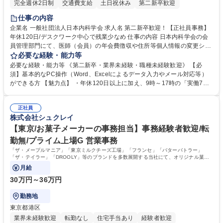
完全週休2日制
交通費支給
土日祝休み
第二新卒歓迎
仕事の内容
企業名 一般社団法人日本内科学会 求人名 第二新卒歓迎！【正社員事務】
年休120日/デスクワーク中心で残業少なめ 仕事の内容 日本内科学会の会
員管理部門にて、医師（会員）の年会費徴収や住所等個人情報の変更シス
テム入力、電話・FAX対応をお任せします。将来的には、各種委員会の運
必要な経験・能力等
営事務局業務などにも幅広く携わっていただきます。 【会員管理・データ
必要な経験・能力等 《第二新卒・業界未経験・職種未経験歓迎》 【必
入力業務】 ・医師（会員）の住所変更、個人情報のシステム登録・更新
須】基本的なPC操作（Word、Excelによるデータ入力やメール対応等）
・年会費の徴収管理や入金データの照合確認 【問い合わせ対応】 ・会員
ができる方 【魅力点】 ・年休120日以上に加え、9時～17時の「実働7時
（医師）からの電話、FAX、ネット申請に伴う相談受付 ・複雑な案件のへ
間勤務」で残業も少なくワークライフバランスは抜群です。 【将来的な業
のエスカレーション・連携対応 募集職種 第二新卒歓迎！【正社員事務】
務（各種委員会運営）】 ・学会内における各種委員会のスケジュール調
年休120日/デスクワーク中心で残業少なめ
正社員
整、資料作成、当日の運営サポート 学歴・資格 学歴：大学院 大学 語学
株式会社シュクレイ
力： 資格：
【東京/お菓子メーカーの事務担当】事務経験者歓迎/転
勤無/プライム上場G 営業事務
「ザ・メープルマニア」「東京ミルクチーズ工場」「フランセ」「バターバトラー」
「ザ・テイラー」「DROOLY」等のブランドを多数展開する当社にて、オリジナル菓子
ブランド商品の事務業務をお任せいたします。
月給
30万円～36万円
勤務地
東京都港区
業界未経験歓迎
転勤なし
住宅手当あり
経験者歓迎