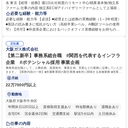
名 東京【経理・総務】週1日出社程度のリモート中心/残業基本無/独立系
ファーム 仕事の内容 独立系ECMアドバイザリーファームとして上場前後
の資本市場戦略を設計する当社にて経理・総務をお任せします。基礎的な
必要な経験・能力等
バックオフィス業務からスタートし組織を支える専任担当として広く活躍
必要な経験・能力等 【必須】■経理または総務の実務経験（1～3年程度）
できる環境です。 ■日常経理、月次および年次決算サポート業務 ■本国
■英語の読み書きに抵抗がない方（高校卒業レベル。AI翻訳ツールの使用
（グローバル）との英文メール対応（AI翻訳ツール等を使用しての対応で
可）【尚可】■外資系企業におけるバックオフィス実務経験をお持ちの方
問題ございません） ■オフィス環境整備、郵便物の発送・受取等の総務業
【必須・尚可要件】簿記などの特別な資格や、TOEIC等のスコアは求めて
務全般 ■その他バックオフィス関連サポート ※ご経験に合わせて無理なく
おりません。日々の事務処理を丁寧かつ正確に行える方を歓迎します。
業務をお任せします。残業も基本的には発生せず、ご自身のペースで業務
正社員
【働き方について】現在は週4日程度の在宅勤務を実施しており、ワーク
大阪ガス株式会社
を進めやすく定着率の高い環境です。 募集職種 東京【経理・総務】週1日
ライフバランスを重視する方に最適な環境です（フルリモートも面接で相
出社程度のリモート中心/残業基本無/独立系ファーム
談可）。【求める人物像】幅広いバックオフィス業務に柔軟に対応でき、
【第二新卒】事務系総合職 #関西を代表するインフラ
社内外と円滑にコミュニケーションを取りながら業務を推進できる方 学
企業 #ポテンシャル採用 事業企画
歴・資格 学歴：大学院 大学 高専 短大 専修学校 高校 語学力： 資格：
事務系総合職として、人事総務、資源海外、事業企画、営業などの業務に従事していただ
きます。 【業務内容の一例】■所属事業部の勤労業務 ■海外に関係する各種業務 ■営業部
門の企画スタッフ、ルート営業
月給
22万7000円以上
勤務地
大阪府大阪市中央区
年間休日120日以上
資格取得支援あり
時短勤務あり
退職金あり
在宅OK
完全週休2日制
交通費支給
駅近5分以内
土日祝休み
服装自由
第二新卒歓迎
寮・社宅あり
食事補助あり
仕事の内容