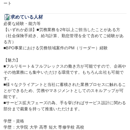
ート
求めている人材
必要な経験・能力等

【いずれか必須】■労務業務を2年以上ご担当したことがある方
（社会保険手続き、給与計算、勤怠管理を全て含めてご経験があ
る方）

■BPO事業における労務領域案件のPM（リーダー）経験

【魅力】

■フルリモート＆フルフレックスの働き方が可能ですので、企画や
その他業務にも集中いただける環境です。もちろん出社も可能で
す。

■様々なクライアントと当社に蓄積された業務プロセスに触れるこ
とができるため、労務やマネジメントとしてのスキルアップが可
能です。

■サービス拡大フェーズの為、手を挙げればサービス設計に関わる
部分まで裁量を持って推進いただけます。

学歴・資格

学歴：大学院 大学 高専 短大 専修学校 高校
