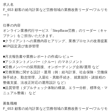
求人名

F_653 顧客の給与計算など労務領域の業務改善リーダー/フルリモ
ート

仕事の内容

オンライン業務代行サービス「StepBase労務」のリーダー（キャ
プテン）をご担当いただきます。

■クライアントへの業務内容ヒアリング、業務プロセスの改善提案

■KPI設定及び進捗管理

■月次報告書や業務レポートの作成/レビュー

■アシスタントメンバー（クルー）のマネジメント

■労務メンバーの採用面接、オンボーディング企画/運用 など

■労務実務に関する設計・運用（例：給与計算、社会保険・労働保
険手続き、勤怠管理、入退社・異動手続き、就業規則・諸規程の
整備支援、法改正対応の運用設計 など）

■品質管理（ダブルチェック体制の構築、エラー分析、標準化・マ
ニュアル整備） など

募集職種

F_653 顧客の給与計算など労務領域の業務改善リーダー/フルリモ