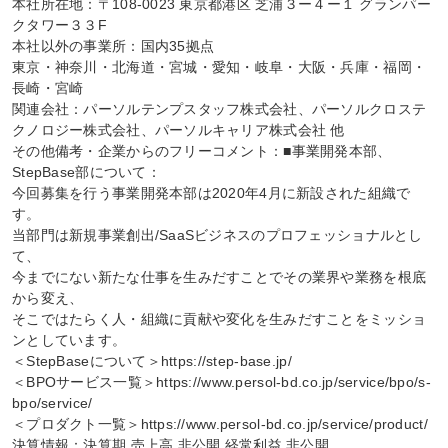
本社所在地：〒108-0023 東京都港区 芝浦３ー４ー１ グランパー
クタワー３３F

本社以外の事業所：国内35拠点

東京・神奈川・北海道・宮城・愛知・岐阜・大阪・兵庫・福岡・
長崎・宮崎

関連会社：パーソルテンプスタッフ株式会社、パーソルクロステ
クノロジー株式会社、パーソルキャリア株式会社 他

その他備考・企業からのフリーコメント：■事業開発本部、
StepBase部について：

今回募集を行う事業開発本部は2020年4月に新設された組織で
す。

当部門は新規事業創出/SaaSビジネスのプロフェッショナルとし
て、

今までにない新たな仕事を生みだすことでその業界や業務を根底
から変え、

そこではたらく人・組織に貢献や変化を生みだすことをミッショ
ンとしています。

＜StepBaseについて＞https://step-base.jp/

＜BPOサービス一覧＞https://www.persol-bd.co.jp/service/bpo/s-
bpo/service/

＜プロダクト一覧＞https://www.persol-bd.co.jp/service/product/

決算情報：決算期 売上高 非公開 経常利益 非公開
