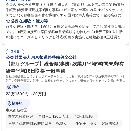
企業名 株式会社三菱ＵＦＪ銀行 求人名 【東京都】本支店の窓口業務(事務
手続受付/資産運用提案)/後方事務/ロビー応対 仕事の内容 ★バックオフィ
スではなく顧客折衝を含む職種です★ 国内の本支店等にて下記の業務に従
事していただきます。 ■窓口/後方/ロビーにて事務手続等の受付・オペレ
必要な経験・能力等
ーション、お客様対応 ■窓口にて、ご来店された個人のお客様に対して金
必要な経験・能力等 【必須】★顧客折衝経験を活かしてご活躍可能な環境
融商品のご提案 ■効率的な事務運用の検討・構築等 ≪業務紹介：ご応募前
です。 ■販売or接客or窓口業務or営業経験をお持ちの方(業界不問) ※対話
に必ずご覧ください≫ ※記事 https://www.mysite.bk.mufg.jp/career/circle/
を通じてニーズをヒアリングし対応/提案を実施した経験必須 ■正社員とし
article17/ ※動画 https://youtu.be/H-S7HaJqqbg 募集職種 【東京都】本支
ての就業経験1年以上 【歓迎】■金融業界での就業経験■銀行での預金為替
店の窓口業務(事務手続受付/資産運用提案)/後方事務/ロビー応対
事務経験 ■金融商品の提案・販売経験 ≪魅力≫研修やOJT環境が整ってい
正社員
るので安心して入行いただけます。 幅広いキャリアの選択肢があり、公募
公益財団法人東京都道路整備保全公社
や社内副業等を活用し、 一人ひとりが挑戦できるカルチャーが浸透してい
ます。 学歴・資格 学歴：大学院 大学 高専 短大 専修学校 高校 語学力：
【都庁グループ】総合職(事務) 残業月平均9時間未満/有
資格：
給年平均16日取得 一般事務
当社の総合職として、ジョブローテーションによる人事経理部門や収益事業等のフロント
部門の部署等幅広い部署での業務をお任せいたします。研修制度やキャリア支援が充実し
ております！ ※下記業務詳細
月給
22万1500円～30万円
勤務地
東京都新宿区
業界未経験歓迎
年間休日120日以上
介護休暇あり
月平均残業時間20時間以内
転勤なし
住宅手当あり
経験者歓迎
研修あり
退職金あり
賞与あり
完全週休2日制
交通費支給