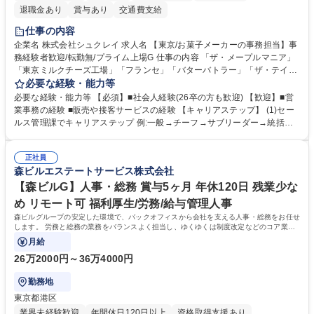
退職金あり
賞与あり
交通費支給
仕事の内容
企業名 株式会社シュクレイ 求人名 【東京/お菓子メーカーの事務担当】事
務経験者歓迎/転勤無/プライム上場G 仕事の内容 「ザ・メープルマニア」
「東京ミルクチーズ工場」「フランセ」「バターバトラー」「ザ・テイラ
ー」「DROOLY」等のブランドを多数展開する当社にて、オリジナル菓子
必要な経験・能力等
ブランド商品の事務業務をお任せいたします。 【具体的な業務内容】 ■店
必要な経験・能力等 【必須】■社会人経験(26卒の方も歓迎) 【歓迎】■営
舗からの発注受付/PC入力業務 ■受電対応(社内/社外) ■商品のマスター登
業事務の経験 ■販売や接客サービスの経験 【キャリアステップ】 (1)セー
録 ■日々の売上抽出・報告 ■提携企業への書類送付業務 ■契約書管理業務
ルス管理課でキャリアステップ 例:一般→チーフ→サブリーダー→統括リ
■ホームページへの問い合わせ対応 など 募集職種 【東京/お菓子メーカー
ーダー→マネージャー (2)他ポジションへのキャリアも可能 ※過去、未経
の事務担当】事務経験者歓迎/転勤無/プライム上場G
験で経営管理部内で経理へ異動した方もいらっしゃいます。年3回の面談
正社員
や個別面談を通してご自身のキャリアと向き合っていただき、会社として
森ビルエステートサービス株式会社
もバックアップしていきます。 学歴・資格 学歴：大学院 大学 高専 短大
専修学校 高校 語学力： 資格：
【森ビルG】人事・総務 賞与5ヶ月 年休120日 残業少な
め リモート可 福利厚生/労務/給与管理人事
森ビルグループの安定した環境で、バックオフィスから会社を支える人事・総務をお任せ
します。 労務と総務の業務をバランスよく担当し、ゆくゆくは制度改定などのコア業務
にも挑戦できる、やりがいある環境です。
月給
26万2000円～36万4000円
勤務地
東京都港区
業界未経験歓迎
年間休日120日以上
資格取得支援あり