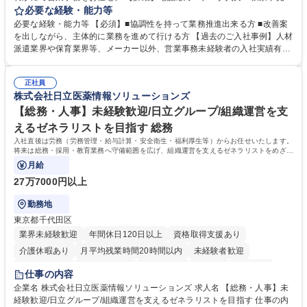
の作成・カタログ送付・来客対応・営業所内で発生する事務業務や業務改
必要な経験・能力等
善をお任せ。 【教育制度】ご入社後、育成担当とペアになりながらOJTに
必要な経験・能力等 【必須】■協調性を持って業務推進出来る方 ■改善案
て業務を覚えていただくことが可能です。業務システムがきちんと構築さ
を出しながら、主体的に業務を進めて行ける方 【過去のご入社事例】人材
れているため、スムーズに仕事に慣れることができる環境です。また、
派遣業界や保育業界等、メーカー以外、営業事務未経験者の入社実績有
「チームで成果を出す文化」があり、良いやり方を積極的に共有しながら
【当社の事務職について】単なる事務ではなく主体性を発揮したサポート
常に改善を目指す風土のため、安心して業務に取り組んでいただけます。
により、キーエンスの付加価値向上に貢献します。ベースの定型業務に加
募集職種 【大阪・京都・滋賀】営業事務 ※未経験可
正社員
えて、お客様や社員の状況に合わせ、能動的なサポート、改善の動きも期
株式会社日立医薬情報ソリューションズ
待され。組織を支えるスペシャリストとして、チームに貢献し、結果的に
社員から頼られる存在になることができます。平均19:30の退勤以降の業
【総務・人事】未経験歓迎/日立グループ/組織運営を支
務の持ち帰りも禁止されており、メリハリのある働き方となります。 学
えるゼネラリストを目指す 総務
歴・資格 学歴：大学院 大学 高専 短大 語学力： 資格：
入社直後は労務（労務管理・給与計算・安全衛生・福利厚生等）からお任せいたします。
将来は総務・採用・教育業務へ守備範囲を広げ、組織運営を支えるゼネラリストをめざせ
ます。
月給
27万7000円以上
勤務地
東京都千代田区
業界未経験歓迎
年間休日120日以上
資格取得支援あり
介護休暇あり
月平均残業時間20時間以内
未経験者歓迎
住宅手当あり
時短勤務あり
退職金あり
在宅OK
賞与あり
仕事の内容
育休あり
完全週休2日制
交通費支給
土日祝休み
寮・社宅あり
企業名 株式会社日立医薬情報ソリューションズ 求人名 【総務・人事】未
経験歓迎/日立グループ/組織運営を支えるゼネラリストを目指す 仕事の内