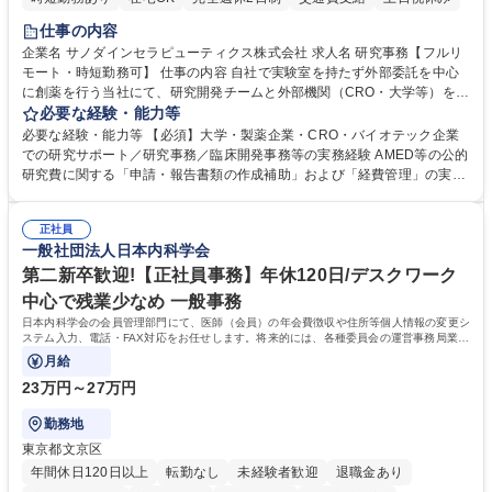
仕事の内容
企業名 サノダインセラピューティクス株式会社 求人名 研究事務【フルリ
モート・時短勤務可】 仕事の内容 自社で実験室を持たず外部委託を中心
に創薬を行う当社にて、研究開発チームと外部機関（CRO・大学等）をつ
なぐハブとして、契約・発注・予算管理などの研究事務全般をお任せしま
必要な経験・能力等
す。 ■見積取得、発注、検収、請求処理等の事務手続き ■委託先との定例
必要な経験・能力等 【必須】大学・製薬企業・CRO・バイオテック企業
会議の調整・アジェンダ準備・議事録作成 ■研究報告書、試験関連資料、
での研究サポート／研究事務／臨床開発事務等の実務経験 AMED等の公的
SOP等の整備・版管理・保管 ■研究開発の進捗・タイムライン・予算執行
研究費に関する「申請・報告書類の作成補助」および「経費管理」の実務
管理サポート ■AMED等公的研究費の申請・報告書類作成補助および経費
経験 【尚可】 ■URA経験または産学連携・研究費管理の経験 ■AMED等の
管理 ■社内外関係者との連絡調整・その他研究開発に関わる総務・庶務 募
公的研究費の申請・執行管理経験 ■英語での文書読解・メール対応力 【働
集職種 研究事務【フルリモート・時短勤務可】
正社員
き方について】フルリモートやハイブリッド勤務、時短勤務など個々のラ
一般社団法人日本内科学会
イフスタイルに応じた柔軟な働き方が可能です。育児や介護との両立も応
第二新卒歓迎!【正社員事務】年休120日/デスクワーク
援します。 学歴・資格 学歴：大学院 大学 語学力： 資格：
中心で残業少なめ 一般事務
日本内科学会の会員管理部門にて、医師（会員）の年会費徴収や住所等個人情報の変更シ
ステム入力、電話・FAX対応をお任せします。将来的には、各種委員会の運営事務局業務
などにも幅広く携わっていただきます。
月給
23万円～27万円
勤務地
東京都文京区
年間休日120日以上
転勤なし
未経験者歓迎
退職金あり