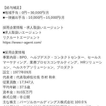
【給与補足】

■地域手当：0円～30,000円/月

■一律拠出手当：10,000円～15,000円/月

採用企業情報・求人取扱いエージェント

■求人取扱いエージェント

リクルートエージェント

https://www.r-agent.com/

■採用企業情報

事業内容：BPO、ヘルプデスク・コンタクトセンター、セールス
マーケティング、業務プロセスコンサルティング、HRソリューシ
ョン、ヘルスケアソリューション、プロダクト

設立：1977年09月

代表者：代表取締役社長 市村 和幸

従業員数：17,947人

平均年齢：37.5歳

資本金：310百万円

株式公開：非公開

主な株主：パーソルホールディングス株式会社 100.0％
