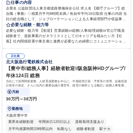
仕事の内容
駅近5分以内
資格取得手当あり
食事補助あり
企業名 公益財団法人東京都道路整備保全公社 求人名 【都庁グループ】総
合職（事務）◇残業月平均9時間未満／有給年平均16日取得 仕事の内容 当
社の総合職として、ジョブローテーションによる人事経理部門や収益事業
等のフロント部門の部署等幅広い部署での業務をお任せいたします。研修
必要な経験・能力等
制度やキャリア支援が充実しております！ ※下記業務詳細 【業務詳細】■
必要な経験・能力等 【歓迎】営業経験or総務/人事/経理経験or官公庁職員
管理部門：広報、人事、経理など当公社の運営に係る管理業務 ■収益部
経験者で、道路事業のゼネラリストとしてのキャリアを積みたい方【社
門：駐車場の新規開拓、管理運営、新宿駅西口広場の「イベントコーナ
風】社内関係部署や東京都と連携が必要なため綿密にコミュニケーション
ー」などの管理運営 ■道路部門：整備の急がれる骨格幹線道路や木造住宅
を図っています。 【業務の魅力】■幅広く携われる：総合職（事務）で
密集地域の特定整備路線の用地取得、道路に関する普及啓発事業、都内の
は、駐車場の管理運営や道路用地の取得、公益財団法人の中枢を担う管理
道路施設や道路工事現場の見学ツアー事業 ※入社後は上記いずれかの部門
正社員
部門など多岐に渡る業務を経験できます。 ■様々なプロジェクト：駐車場
北大阪急行電鉄株式会社
へ配属。※業務内容変更の範囲：会社の定める業務 募集職種 【都庁グル
事業の他、新宿駅西口広場内に設置された照明を兼ねた広告「ブライトサ
ープ】総合職（事務）◇残業月平均9時間未満／有給年平均16日取得
イン」の管理運営を行うなど、事業収益を生み出す活動を積極的に行って
【豊中市/総務人事】経験者歓迎!/阪急阪神HDグループ/
います。 学歴・資格 学歴：大学院 大学 高専 短大 専修学校 高校 語学力：
年休124日 総務
資格：
当社にて採用関係業務、人材育成業務を中心に、中期経営計画・予算等の管理、設備投資
計画等の策定、さらに社内の重要会議の運営等、経営の根幹となる幅広い総務人事業務全
般を担当していただきます。
月給
30万円～38万円
勤務地
大阪府豊中市
業界未経験歓迎
年間休日120日以上
資格取得支援あり
月平均残業時間20時間以内
転勤なし
経験者歓迎
駅ナカ