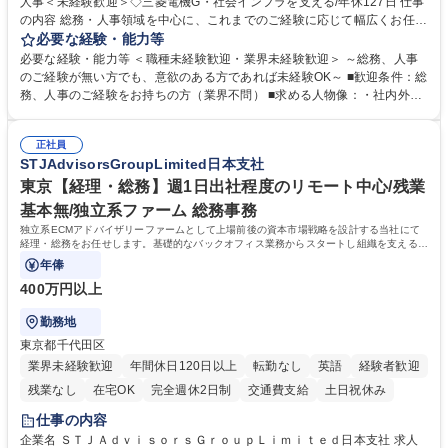
人事＜未経験歓迎＞◇三菱電機G・社会インフラを支える/年休127日 仕事
の内容 総務・人事領域を中心に、これまでのご経験に応じて幅広くお任せ
します。 ＜具体的には＞ ・総務/人事労務（給与・社保・勤怠管理など）
必要な経験・能力等
・採用・教育研修 ・福利厚生運用 など ※基本的には事務所勤務ですが、
必要な経験・能力等 ＜職種未経験歓迎・業界未経験歓迎＞ ～総務、人事
採用や教育等の業務内容により、関西圏以外への日帰り・宿泊を伴う国内
のご経験が無い方でも、意欲のある方であれば未経験OK～ ■歓迎条件：総
出張もございます。 ※担当業務を持ちつつ、お互いに助け合いながら、総
務、人事のご経験をお持ちの方（業界不問） ■求める人物像：・社内外の
務部という組織として協力しながら進める体制です。 募集職種 【大阪】
関係各部門との調整を率先して行い、業務を円滑に遂行できる協調性やコ
総務人事＜未経験歓迎＞◇三菱電機G・社会インフラを支える/年休127日
ミュニケーション能力を持っている方 ・人事総務領域に興味がありゼネラ
正社員
リスト志向をお持ちの方 学歴・資格 学歴：大学院 大学 語学力： 資格：
STJAdvisorsGroupLimited日本支社
東京【経理・総務】週1日出社程度のリモート中心/残業
基本無/独立系ファーム 総務事務
独立系ECMアドバイザリーファームとして上場前後の資本市場戦略を設計する当社にて
経理・総務をお任せします。基礎的なバックオフィス業務からスタートし組織を支える専
任担当として広く活躍できる環境です。
年俸
400万円以上
勤務地
東京都千代田区
業界未経験歓迎
年間休日120日以上
転勤なし
英語
経験者歓迎
残業なし
在宅OK
完全週休2日制
交通費支給
土日祝休み
仕事の内容
企業名 ＳＴＪＡｄｖｉｓｏｒｓＧｒｏｕｐＬｉｍｉｔｅｄ日本支社 求人