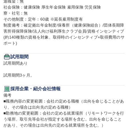
退職金：無

社会保険：健康保険 厚生年金保険 雇用保険 労災保険

寮・社宅：無

その他制度：定年：60歳 ※延長雇用制度有

制度備考：確定拠出年金制度/保養所（健康保険組合）/団体長期障
害所得保障保険/法人向け福利厚生クラブ会員/資格インセンティブ
(約140種類の資格を対象、取得時のインセンティブ+取得費用のサ
ポート)
試用期間
試用期間あり

試用期間3ヶ月。
採用企業・紹介会社情報
備考

■職務内容の変更範囲：会社の定める職種（出向を命じることがあ
り、その場合は出向先の定める職種）

■勤務地の変更範囲：会社の定める就業場所（リモートワークを行
う場所、取引先等会社が指定する場所を含む。出向を命じること
があり、その場合は出向先の定める就業場所を含む。）
