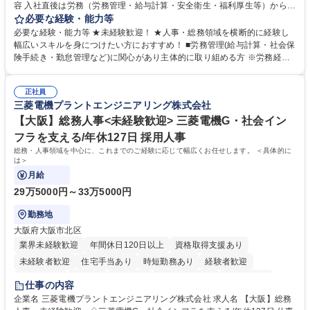
容 入社直後は労務（労務管理・給与計算・安全衛生・福利厚生等）からお
任せいたします。将来は総務・採用・教育業務へ守備範囲を広げ、組織運
必要な経験・能力等
営を支えるゼネラリストをめざせます。 ・初期業務：労働時間管理、給与
必要な経験・能力等 ★未経験歓迎！ ★人事・総務領域を横断的に経験し
計算、社会保険対応、福利厚生管理、安全衛生、健康経営推進等をお任せ
幅広いスキルを身につけたい方におすすめ！ ■労務管理(給与計算・社会保
します。ご経験に応じて、休職者管理など、幅広く経験を積んでいただき
険手続き・勤怠管理など)に関心があり主体的に取り組める方 ※労務経験
ます。 ・将来的な広がり：総務・採用・教育・税務対応・経営企画等。
者は早期にご活躍いただけます。 ■チームで仕事を推進できる方■将来は
★メンバーがマンツーマンで丁寧に教えるため、ご経験が浅くても安心！
マネジメント職として活躍したい 【尚可】■人事、労務、採用、教育業務
幅広く経験を積みたい意欲がある方に最適な環境です。 募集職種 【総
正社員
のご経験 ■労務管理（給与計算・社会保険手続き・勤怠管理など）の経験
三菱電機プラントエンジニアリング株式会社
務・人事】未経験歓迎/日立グループ/組織運営を支えるゼネラリストを目
■衛生管理者の資格をお持ちの方 学歴・資格 学歴：大学院 大学 高専 短大
指す
専修学校 高校 語学力： 資格：
【大阪】総務人事<未経験歓迎> 三菱電機G・社会イン
フラを支える/年休127日 採用人事
総務・人事領域を中心に、これまでのご経験に応じて幅広くお任せします。 ＜具体的に
は＞
月給
29万5000円～33万5000円
勤務地
大阪府大阪市北区
業界未経験歓迎
年間休日120日以上
資格取得支援あり
未経験者歓迎
住宅手当あり
時短勤務あり
経験者歓迎
退職金あり
在宅OK
賞与あり
完全週休2日制
交通費支給
仕事の内容
駅近5分以内
土日祝休み
服装自由
寮・社宅あり
食事補助あり
企業名 三菱電機プラントエンジニアリング株式会社 求人名 【大阪】総務