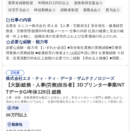
業界未経験歓迎
年間休日120日以上
資格取得支援あり
住宅手当あり
時短勤務あり
経験者歓迎
退職金あり
賞与あり
完全週休2日制
交通費支給
駅近5分以内
土日祝休み
仕事の内容
寮・社宅あり
企業名 タニコー株式会社 求人名 【人事・労務担当】安全衛生・健康経営
推進・労務管理/創業80年老舗メーカー 仕事の内容 社員の健康と安全の確
保・向上を軸に、組織全体の生産性向上および企業価値の向上のため、経
営層と密接に連携しながら、定型業務にとどまらず、制度設計や施策立案
必要な経験・能力等
などの上流工程から関与していただきます。 【主な業務内容】■安全衛生
必要な経験・能力等 【いずれか必須】■安全衛生業務の実務経験■労務管
業務（ストレスチェック、健康診断の運用、産業医との連携 など）■健康
理業務の実務経験 ■健康経営の推進または認証申請に関する業務経験 ※目
経営認証取得に向けた企画・推進■労務管理（労働時間の分析、労働環境
安：従業員数500名以上規模の企業でのご経験 【求める人物像】■周囲
の改善）■規程改定、制度設計、業務改善の推進■労働基準監督署対応、団
（社員・経営層）と円滑にコミュニケーションを図れる方■労務課題に対
体交渉対応 など 【採用背景】現在組織変革期の為、労務領域から組織力
し、迅速かつ的確に対応できる問題解決力をお持ちの方■チームおよび他
を底上げすべく、ともにご活躍いただける方の増員募集となります。 募集
正社員
部門と連携しながら業務を推進できる方■Excelや労務管理システムの実務
株式会社エヌ・ティ・ティ・データ・ザムテクノロジーズ
職種 【人事・労務担当】安全衛生・健康経営推進・労務管理/創業80年老
使用経験をお持ちの方 学歴・資格 学歴：大学院 大学 高専 短大 専修学校
舗メーカー
高校 語学力： 資格：
【大阪/総務・人事(労務)担当者】3Dプリンター事業/NT
TデータG/年休129日 総務
人事・総務・庶務業務等を幅広くお任せします。本社コーポレート部門と連携しながら、
決められた業務だけではなく、社員や現場を支えるバックオフィス担当として状況に応じ
て柔軟に対応いただくことを期待します。
月給
28万円以上
勤務地