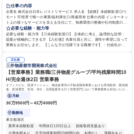
住宅手当あり
時短勤務あり
研修あり
在宅OK
賞与あり
仕事の内容
完全週休2日制
交通費支給
駅近5分以内
土日祝休み
服装自由
企業名 株式会社日本レジストリサービス 求人名 【総務】未経験歓迎◎/リ
モート可/世界で唯一の事業/福利厚生◎/再雇用有 仕事の内容 インターネッ
ト上の様々なサービスを支える当社にて、執務環境の整備や社内制度の検
討、イベント運営などの幅広い業務を担当し、間接的に会社の生産性向上
必要な経験・能力等
や成長に貢献している部署です。 会社の全メンバーが安心して長く成果を
必要な経験・能力等 【◎未経験歓迎◎】 主体的に考え、論理的な説明・
発揮できる環境を整えるために、毎日のメンテナンスや維持管理に加え、
提案が積極的にできる方 【入社後】先輩社員と共に、適性や希望に沿って
新たな施策検討を積極的に行っていただき、会社全体を巻き込み課題解決
業務をお任せします。 【こんな方が活躍できる職種です】 ・仕組化が好
を推進。 ・オフィス運営：執務環境の整備・物品管理・社内規定整備/改
き/得意・協働の姿勢を持っている・優先順位付け、マルチタスクが得意・
善・イベント企画/運営・非常時の対応 など、本人の希望や適性によって
様々な立場で物事を考えられる・定型業務だけでなく突発的な出来事にも
幅広い業務の体得が可能で、多様なキャリアパスを描くことも可能です。
正社員
対処できる・新しいことに興味関心がある 【魅力】■自己啓発支援：資格
三井物産都市開発株式会社
募集職種 【総務】未経験歓迎◎/リモート可/世界で唯一の事業/福利厚生◎/
取得や通信教育など費用の80%（年間25万円まで）を補助 ■住宅手当：家
再雇用有
賃の50%（月額7万円まで）を補助 学歴・資格 学歴：大学院 大学 語学
【営業事務】業務職/三井物産グループ/平均残業時間10
力： 資格：
H/完全週休2日 営業事務
オフィスビル、賃貸マンション、物流倉庫等の不動産開発事業における用地取得、開発推
進、賃貸運営、売却、仲介・活用提案等を行う営業部門において事務業務を担当いただき
ます。
月給
30万9500円～43万4000円
勤務地
東京都港区
業界未経験歓迎
年間休日120日以上
資格取得支援あり
介護休暇あり
月平均残業時間20時間以内
転勤なし
退職金あり