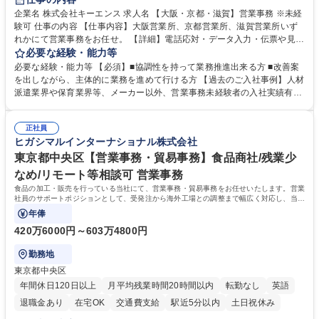
企業名 株式会社キーエンス 求人名 【大阪・京都・滋賀】営業事務 ※未経
験可 仕事の内容 【仕事内容】大阪営業所、京都営業所、滋賀営業所いず
れかにて営業事務をお任せ。 【詳細】電話応対・データ入力・伝票や見積
の作成・カタログ送付・来客対応・営業所内で発生する事務業務や業務改
必要な経験・能力等
善をお任せ。 【教育制度】ご入社後、育成担当とペアになりながらOJTに
必要な経験・能力等 【必須】■協調性を持って業務推進出来る方 ■改善案
て業務を覚えていただくことが可能です。業務システムがきちんと構築さ
を出しながら、主体的に業務を進めて行ける方 【過去のご入社事例】人材
れているため、スムーズに仕事に慣れることができる環境です。また、
派遣業界や保育業界等、メーカー以外、営業事務未経験者の入社実績有
「チームで成果を出す文化」があり、良いやり方を積極的に共有しながら
【当社の事務職について】単なる事務ではなく主体性を発揮したサポート
常に改善を目指す風土のため、安心して業務に取り組んでいただけます。
により、キーエンスの付加価値向上に貢献します。ベースの定型業務に加
募集職種 【大阪・京都・滋賀】営業事務 ※未経験可
正社員
えて、お客様や社員の状況に合わせ、能動的なサポート、改善の動きも期
ヒガシマルインターナショナル株式会社
待され。組織を支えるスペシャリストとして、チームに貢献し、結果的に
社員から頼られる存在になることができます。平均19:30の退勤以降の業
東京都中央区【営業事務・貿易事務】食品商社/残業少
務の持ち帰りも禁止されており、メリハリのある働き方となります。 学
なめ/リモート等相談可 営業事務
歴・資格 学歴：大学院 大学 高専 短大 語学力： 資格：
食品の加工・販売を行っている当社にて、営業事務・貿易事務をお任せいたします。営業
社員のサポートポジションとして、受発注から海外工場との調整まで幅広く対応し、当社
事業の根幹を支えていただきます。
年俸
420万6000円～603万4800円
勤務地
東京都中央区
年間休日120日以上
月平均残業時間20時間以内
転勤なし
英語
退職金あり
在宅OK
交通費支給
駅近5分以内
土日祝休み