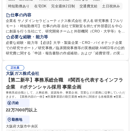
時短勤務あり
在宅OK
完全週休2日制
交通費支給
土日祝休み
仕事の内容
企業名 サノダインセラピューティクス株式会社 求人名 研究事務【フルリ
モート・時短勤務可】 仕事の内容 自社で実験室を持たず外部委託を中心
に創薬を行う当社にて、研究開発チームと外部機関（CRO・大学等）をつ
なぐハブとして、契約・発注・予算管理などの研究事務全般をお任せしま
必要な経験・能力等
す。 ■見積取得、発注、検収、請求処理等の事務手続き ■委託先との定例
必要な経験・能力等 【必須】大学・製薬企業・CRO・バイオテック企業
会議の調整・アジェンダ準備・議事録作成 ■研究報告書、試験関連資料、
での研究サポート／研究事務／臨床開発事務等の実務経験 AMED等の公的
SOP等の整備・版管理・保管 ■研究開発の進捗・タイムライン・予算執行
研究費に関する「申請・報告書類の作成補助」および「経費管理」の実務
管理サポート ■AMED等公的研究費の申請・報告書類作成補助および経費
経験 【尚可】 ■URA経験または産学連携・研究費管理の経験 ■AMED等の
管理 ■社内外関係者との連絡調整・その他研究開発に関わる総務・庶務 募
公的研究費の申請・執行管理経験 ■英語での文書読解・メール対応力 【働
集職種 研究事務【フルリモート・時短勤務可】
正社員
き方について】フルリモートやハイブリッド勤務、時短勤務など個々のラ
大阪ガス株式会社
イフスタイルに応じた柔軟な働き方が可能です。育児や介護との両立も応
【第二新卒】事務系総合職 #関西を代表するインフラ
援します。 学歴・資格 学歴：大学院 大学 語学力： 資格：
企業 #ポテンシャル採用 事業企画
事務系総合職として、人事総務、資源海外、事業企画、営業などの業務に従事していただ
きます。 【業務内容の一例】■所属事業部の勤労業務 ■海外に関係する各種業務 ■営業部
門の企画スタッフ、ルート営業
月給
22万7000円以上
勤務地
大阪府大阪市中央区