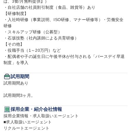
は、3食/月無料提供】）

・自社店舗の社員割引制度（食品、雑貨等）あり

【研修制度】

・入社時研修（事業説明、ISO研修、マナー研修等）・労働安全
研修

・スキルアップ研修（公募型）

・石坂技塾（社内講師による共育研修）

【その他】

・役職手当（1～20万円）など

・配偶者や子の誕生日に午後半休が付与される「バースデイ早退
制度」を導入
試用期間
試用期間あり

試用期間3ヶ月。
採用企業・紹介会社情報
採用企業情報・求人取扱いエージェント

■求人取扱いエージェント

リクルートエージェント
