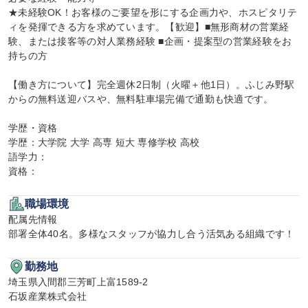
★未経験OK！お客様のご要望を形にする企画力や、ホスピタリテ
ィを発揮できる方を求めています。【歓迎】■無形商材の営業経
験、または接客等の対人業務経験 ■企画・提案型の営業経験をお
持ちの方

【働き方について】完全週休2日制（火曜＋他1日）。ふじみ野駅
からの無料送迎バスや、無料駐車場完備で通勤も快適です。

学歴・資格

学歴：大学院 大学 高専 短大 専修学校 高校

語学力：

資格：
職場環境
配属先情報

部署全体40名。多様なスタッフが協力し合う活気ある組織です！
勤務地
埼玉県入間郡三芳町上富1589-2

石坂産業株式会社
