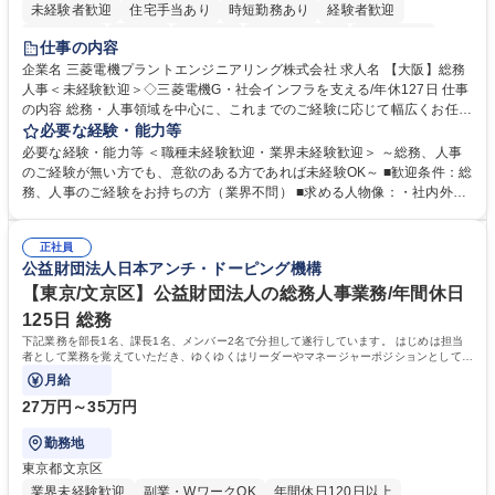
未経験者歓迎
住宅手当あり
時短勤務あり
経験者歓迎
退職金あり
在宅OK
賞与あり
完全週休2日制
交通費支給
仕事の内容
駅近5分以内
土日祝休み
服装自由
寮・社宅あり
食事補助あり
企業名 三菱電機プラントエンジニアリング株式会社 求人名 【大阪】総務
人事＜未経験歓迎＞◇三菱電機G・社会インフラを支える/年休127日 仕事
の内容 総務・人事領域を中心に、これまでのご経験に応じて幅広くお任せ
します。 ＜具体的には＞ ・総務/人事労務（給与・社保・勤怠管理など）
必要な経験・能力等
・採用・教育研修 ・福利厚生運用 など ※基本的には事務所勤務ですが、
必要な経験・能力等 ＜職種未経験歓迎・業界未経験歓迎＞ ～総務、人事
採用や教育等の業務内容により、関西圏以外への日帰り・宿泊を伴う国内
のご経験が無い方でも、意欲のある方であれば未経験OK～ ■歓迎条件：総
出張もございます。 ※担当業務を持ちつつ、お互いに助け合いながら、総
務、人事のご経験をお持ちの方（業界不問） ■求める人物像：・社内外の
務部という組織として協力しながら進める体制です。 募集職種 【大阪】
関係各部門との調整を率先して行い、業務を円滑に遂行できる協調性やコ
総務人事＜未経験歓迎＞◇三菱電機G・社会インフラを支える/年休127日
ミュニケーション能力を持っている方 ・人事総務領域に興味がありゼネラ
正社員
リスト志向をお持ちの方 学歴・資格 学歴：大学院 大学 語学力： 資格：
公益財団法人日本アンチ・ドーピング機構
【東京/文京区】公益財団法人の総務人事業務/年間休日
125日 総務
下記業務を部長1名、課長1名、メンバー2名で分担して遂行しています。 はじめは担当
者として業務を覚えていただき、ゆくゆくはリーダーやマネージャーポジションとして活
躍いただくことを期待しています。
月給
27万円～35万円
勤務地
東京都文京区
業界未経験歓迎
副業・WワークOK
年間休日120日以上