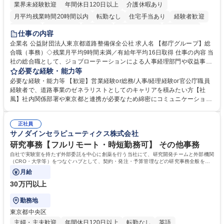
業界未経験歓迎
年間休日120日以上
介護休暇あり
月平均残業時間20時間以内
転勤なし
住宅手当あり
経験者歓迎
研修あり
退職金あり
賞与あり
完全週休2日制
交通費支給
仕事の内容
駅近5分以内
資格取得手当あり
食事補助あり
企業名 公益財団法人東京都道路整備保全公社 求人名 【都庁グループ】総
合職（事務）◇残業月平均9時間未満／有給年平均16日取得 仕事の内容 当
社の総合職として、ジョブローテーションによる人事経理部門や収益事業
等のフロント部門の部署等幅広い部署での業務をお任せいたします。研修
必要な経験・能力等
制度やキャリア支援が充実しております！ ※下記業務詳細 【業務詳細】■
必要な経験・能力等 【歓迎】営業経験or総務/人事/経理経験or官公庁職員
管理部門：広報、人事、経理など当公社の運営に係る管理業務 ■収益部
経験者で、道路事業のゼネラリストとしてのキャリアを積みたい方【社
門：駐車場の新規開拓、管理運営、新宿駅西口広場の「イベントコーナ
風】社内関係部署や東京都と連携が必要なため綿密にコミュニケーション
ー」などの管理運営 ■道路部門：整備の急がれる骨格幹線道路や木造住宅
を図っています。 【業務の魅力】■幅広く携われる：総合職（事務）で
密集地域の特定整備路線の用地取得、道路に関する普及啓発事業、都内の
は、駐車場の管理運営や道路用地の取得、公益財団法人の中枢を担う管理
道路施設や道路工事現場の見学ツアー事業 ※入社後は上記いずれかの部門
正社員
部門など多岐に渡る業務を経験できます。 ■様々なプロジェクト：駐車場
サノダインセラピューティクス株式会社
へ配属。※業務内容変更の範囲：会社の定める業務 募集職種 【都庁グル
事業の他、新宿駅西口広場内に設置された照明を兼ねた広告「ブライトサ
ープ】総合職（事務）◇残業月平均9時間未満／有給年平均16日取得
イン」の管理運営を行うなど、事業収益を生み出す活動を積極的に行って
研究事務【フルリモート・時短勤務可】 その他事務
います。 学歴・資格 学歴：大学院 大学 高専 短大 専修学校 高校 語学力：
自社で実験室を持たず外部委託を中心に創薬を行う当社にて、研究開発チームと外部機関
資格：
（CRO・大学等）をつなぐハブとして、契約・発注・予算管理などの研究事務全般をお
任せします。
月給
30万円以上
勤務地
東京都中央区
主婦・主夫歓迎
年間休日120日以上
転勤なし
英語