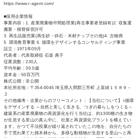
https://www.r-agent.com/

■採用企業情報

事業内容：1. 産業廃棄物中間処理業(再生事業者登録有)2. 収集運
搬業・積替保管許可

3. 再生品販売業(再生砂・砕石・木材チップその他)4. 古物商

5. 環境教育事業 6. 循環をデザインするコンサルティング事業

設立：1971年09月

代表者：代表取締役 石坂 典子

従業員数：230人

平均年齢：39.0歳

資本金：50百万円

株式公開：非公開

本社所在地：〒354-0045 埼玉県入間郡三芳町 上富緑１５８９－
２

その他備考・企業からのフリーコメント：【当社について】○循環
をデザインする ～自然と美しく生きる、つぎの暮らしをつくる～

建築系の産業廃棄物の再資源化を行う当社は、約1300種の生き物
が生息する里山の真ん中に、社屋と再資源化プラントを構えてい
ます。かつて不法投棄が繰り返されていたこの地を、自分たちの
手で荒れ果てた雑木林から、多様な動植物が生息する里山へと再