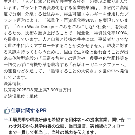
生させ、「人と自然と技術が共生する社会」の実現に取り組んで
います。プラントで再資源化をする産業廃棄物は、徹底的に高精
度で分別・分級する仕組みや、再生可能エネルギーを使用したプ
ラント運営により、「減量化・再資源化率98%」を実現していま
す。「Zero Waste Design～ごみをごみにしない社会～」を実現
するため、技術を磨き上げることで「減量化・再資源化率100%」
を目指しています。人と自然と技術の共生には、事業者だけでな
く世の中に広くアプローチすることが欠かせません。環境に対す
る意識を持ってもらうために、里山で生き物と触れ合うことが出
来る体験型施設の「三富今昔村」の運営や、農薬や化学肥料等を
一切使わずに有機野菜を栽培する「石坂オーガニックファーム」
の運営などを通して、「循環することの大切さ」を世の中へ発信
しています。

決算情報：

決算期2025/08 売上高7,309百万円

※決済単位：単体
仕事に関するPR
工場見学や環境研修を希望する団体客への提案営業。問い合
わせ対応から見学内容の企画、当日運営、実施後のフォロー
まで一貫して担当し、当社の魅力を伝えます。