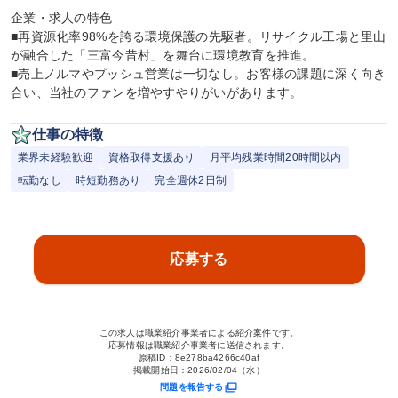
企業・求人の特色

■再資源化率98%を誇る環境保護の先駆者。リサイクル工場と里山
が融合した「三富今昔村」を舞台に環境教育を推進。

■売上ノルマやプッシュ営業は一切なし。お客様の課題に深く向き
合い、当社のファンを増やすやりがいがあります。
仕事の特徴
業界未経験歓迎
資格取得支援あり
月平均残業時間20時間以内
転勤なし
時短勤務あり
完全週休2日制
応募する
この求人は職業紹介事業者による紹介案件です。
応募情報は職業紹介事業者に送信されます。
原稿ID：
8e278ba4266c40af
掲載開始日：
2026/02/04（水）
問題を報告する