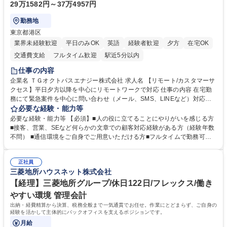
29万1582円～37万4957円
勤務地
東京都港区
業界未経験歓迎
平日のみOK
英語
経験者歓迎
夕方
在宅OK
交通費支給
フルタイム歓迎
駅近5分以内
仕事の内容
企業名 ＴＧオクトパスエナジー株式会社 求人名 【リモート/カスタマーサ
クセス】平日夕方以降を中心にリモートワークで対応 仕事の内容 在宅勤
務にて緊急案件を中心に問い合わせ（メール、SMS、LINEなど）対応、
契約開始手続き処理などを行なっていただきます。カスタマーサクセス
必要な経験・能力等
（Digiops：デジオプス）と運用構築の業務となります。 ■お問い合わせ
必要な経験・能力等 【必須】■人の役に立てることにやりがいを感じる方
対応業務全般（システム入力、契約手続き含む） ■デジタルコミュニケー
■接客、営業、SEなど何らかの文章での顧客対応経験がある方（経験年数
ションツール（メール、SMS、LINE等）を使用 ■お客様のニーズに応じた
不問） ■通信環境をご自身でご用意いただける方■フルタイムで勤務可能
新プラン案内やトラブル対応 ■土日祝は主にメールでの対応、緊急度の高
な方 ※土日祝は1名体制となるため一人の環境で責任を持って業務を行っ
い問い合わせを優先 ■緊急時の電話対応 エネルギー×Tech！お客様に寄り
ていただける方【歓迎要件】■再生可能エネルギーを世の中に広め地球環
添ってサービス提供できることが魅力 募集職種 【リモート/カスタマーサ
正社員
境に貢献したい■改善提案や改善アクション等新しいことに意欲がある方
三菱地所ハウスネット株式会社
クセス】平日夕方以降を中心にリモートワークで対応
【英語（語学力）】■翻訳ツールを用い英語でコミュニケーションをとる
ことに抵抗がない方■英語は話せなくても問題はありませんが、英語が話
【経理】三菱地所グループ/休日122日/フレックス/働き
せますと、よりチャンスが広がります。※日本語がネイティブレベル必須
やすい環境 管理会計
学歴・資格 学歴：大学院 大学 高専 短大 専修学校 高校 語学力： 資格：
出納・経費精算から決算、税務全般まで一気通貫でお任せ。作業にとどまらず、ご自身の
経験を活かして主体的にバックオフィスを支えるポジションです。
月給