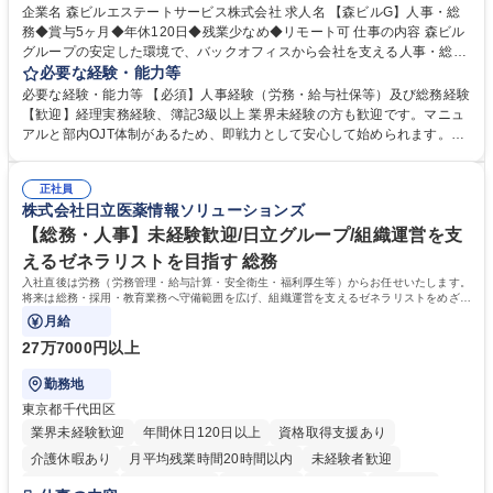
完全週休2日制
交通費支給
長期歓迎
駅近5分以内
土日祝休み
企業名 森ビルエステートサービス株式会社 求人名 【森ビルG】人事・総
務◆賞与5ヶ月◆年休120日◆残業少なめ◆リモート可 仕事の内容 森ビル
グループの安定した環境で、バックオフィスから会社を支える人事・総務
をお任せします。 労務と総務の業務をバランスよく担当し、ゆくゆくは制
必要な経験・能力等
度改定などのコア業務にも挑戦できる、やりがいある環境です。 ■勤怠管
必要な経験・能力等 【必須】人事経験（労務・給与社保等）及び総務経験
理、給与計算、社会保険手続き、年末調整等の労務管理全般 ■入退社手続
【歓迎】経理実務経験、簿記3級以上 業界未経験の方も歓迎です。マニュ
き、社内規定の改定や人事制度改定などのコア業務 ■社内イベントの企画
アルと部内OJT体制があるため、即戦力として安心して始められます。
運営やその他総務業務全般 ※労務と総務を1：1の割合でお任せ。 入社後
【魅力・やりがい】森ビルGの安定基盤で労務から総務まで幅広く携われ
は部内のOJTを中心に、あなたの経験に合わせて不足している部分はいつ
ます。定型業務に留まらず、社内規定や人事制度の改定など会社のコア業
でも質問・相談できる環境が整っているため、安心して成長できます。 募
正社員
務に挑戦できるため、自身の成長と組織への貢献度をダイレクトに実感で
株式会社日立医薬情報ソリューションズ
集職種 【森ビルG】人事・総務◆賞与5ヶ月◆年休120日◆残業少なめ◆
きます。 残業少なめ、週1日リモート可など、ワークライフバランスを保
リモート可
ち長期活躍できる環境です。 「これまでの幅広い経験を活かし、長期的な
【総務・人事】未経験歓迎/日立グループ/組織運営を支
キャリアを築きたい」という前向きな意欲と挑戦を全力で応援します。 学
えるゼネラリストを目指す 総務
歴・資格 学歴：大学院 大学 高専 短大 専修学校 高校 語学力： 資格：日商
入社直後は労務（労務管理・給与計算・安全衛生・福利厚生等）からお任せいたします。
簿記検定1級 日商簿記検定2級 日商簿記検定3級
将来は総務・採用・教育業務へ守備範囲を広げ、組織運営を支えるゼネラリストをめざせ
ます。
月給
27万7000円以上
勤務地
東京都千代田区
業界未経験歓迎
年間休日120日以上
資格取得支援あり
介護休暇あり
月平均残業時間20時間以内
未経験者歓迎
住宅手当あり
時短勤務あり
退職金あり
在宅OK
賞与あり