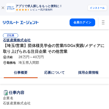
アプリで求人探しをもっと便利に！
インストール
レビュー高評価
無料
会員ログイン
正社員
石坂産業株式会社
【埼玉/営業】団体様見学会の営業/SDGs実践/メディアに
取り上げられる注目企業 その他営業
28万円～40万円
月給
埼玉県入間郡
勤務地
仕事概要
応募について
採用企業情報
仕事内容
企業名

石坂産業株式会社
