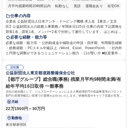
月平均残業時間20時間以内
転勤なし
英語
退職金あり
在宅OK
賞与あり
育休あり
完全週休2日制
交通費支給
土日祝休み
仕事の内容
食事補助あり
企業名 公益財団法人日本アンチ・ドーピング機構 求人名 【東京／文京
区】公益財団法人の総務人事業務／年間休日125日 仕事の内容 下記業務を
部長1名、課長1名、メンバー2名で分担して遂行しています。 はじめは担
当者として業務を覚えていただき、ゆくゆくはリーダーやマネージャーポ
必要な経験・能力等
ジションとして活躍いただくことを期待しています。 【総務・人事グルー
必要な経験・能力等 ・公的助成金や補助金の申請・四半期、年間報告経験
プの業務内容】 ・人事制度関連 ・採用活動 ・教育研修の企画、実行 ・勤
・総務経験 ・PCスキル中級以上（Word、Excel、PowerPoint） ・社内外
怠管理 ・官公庁への各種提出 ・法定の会議運営（評議員会、理事会） ・
と円滑な調整ができるコミュニケーション能力 ・口が堅い方 ■歓迎要件
コンプライアンス ・内部規程やルールの管理、整備、文書管理 ・契約関
・採用業務経験 ・英語に抵抗がない方 ・営業経験 学歴・資格 学歴：大学
連 ・衛生管理 ・防災関連・公的助成金の管理・オフィス、ファシリティ
院 大学 高専 短大 専修学校 高校 語学力： 資格：
管理 ・福利厚生関連 ・職員からの問合せ、相談対応 ・その他日常の総務
正社員
公益財団法人東京都道路整備保全公社
業務全般 募集職種 【東京／文京区】公益財団法人の総務人事業務／年間
休日125日
【都庁グループ】総合職(事務) 残業月平均9時間未満/有
給年平均16日取得 一般事務
当社の総合職として、ジョブローテーションによる人事経理部門や収益事業等のフロント
部門の部署等幅広い部署での業務をお任せいたします。研修制度やキャリア支援が充実し
ております！ ※下記業務詳細
月給
22万1500円～30万円
勤務地
東京都新宿区