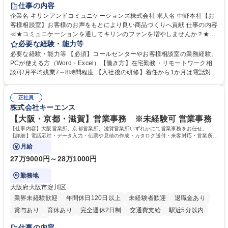
仕事の内容
企業名 キリンアンドコミュニケーションズ株式会社 求人名 中野本社【お
客様相談室】お客様のお声をもとにより良い商品づくりへ貢献 仕事の内容
≪★コミュニケーションを通してキリンのファンを増やしませんか？★≫
お客様のお声をより良い商品づくりに活かしていく上で、窓口となるお客
必要な経験・能力等
様相談室でのお仕事です。 日々お客様からいただくキリングループへのご
必要な経験・能力等 【必須】コールセンターやお客様相談室の業務経験、
意見を、企業活動に活かしています。お客様からの声に迅速かつ誠意をも
PCが使える方（Word・Excel）【働き方】在宅勤務・リモートワーク相
って対応、情報提供するとともにグループ内活動に反映しています。 【具
談可/月平均残業7～8時間程度 【入社後の研修】着任から1か月は電話対応
体的には】電話応対、メール、お手紙対応、ご指摘品調査報告書作成、有
のOJTを中心に実施し、電話対応に慣れた段階でメール・手紙のOJTを実
人チャットボット対応など。 【1日の対応件数】■電話：月間一人当たり
施する予定です。独り立ち以降もしっかりフォローする体制を整えていま
平均100件前後■メール・手紙：同上40件前後 募集職種 中野本社【お客様
正社員
すのでご安心ください。 【当社について】キリングループの広報機能を担
株式会社キーエンス
相談室】お客様のお声をもとにより良い商品づくりへ貢献
う会社として、お客様との出会いを大切にし、磨き上げたホスピタリティ
を込めてコミュニケーションをとりながら広報関連業務を行っておりま
【大阪・京都・滋賀】営業事務 ※未経験可 営業事務
す。 学歴・資格 学歴：大学院 大学 高専 短大 専修学校 高校 語学力： 資
【仕事内容】大阪営業所、京都営業所、滋賀営業所いずれかにて営業事務をお任せ。
格：
【詳細】電話応対・データ入力・伝票や見積の作成・カタログ送付・来客対応・営業所内
で発生する事務業務や業務改善をお任せ。
月給
27万9000円～28万1000円
勤務地
大阪府大阪市淀川区
業界未経験歓迎
年間休日120日以上
未経験者歓迎
退職金あり
賞与あり
育休あり
完全週休2日制
交通費支給
駅近5分以内
土日祝休み
仕事の内容