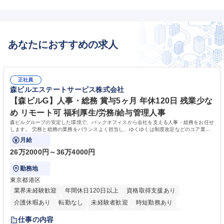
あなたにおすすめの求人
正社員
森ビルエステートサービス株式会社
【森ビルG】人事・総務 賞与5ヶ月 年休120日 残業少な
め リモート可 福利厚生/労務/給与管理人事
森ビルグループの安定した環境で、バックオフィスから会社を支える人事・総務をお任せ
します。 労務と総務の業務をバランスよく担当し、ゆくゆくは制度改定などのコア業務
にも挑戦できる、やりがいある環境です。
月給
26万2000円～36万4000円
勤務地
東京都港区
業界未経験歓迎
年間休日120日以上
資格取得支援あり
介護休暇あり
転勤なし
未経験者歓迎
時短勤務あり
経験者歓迎
退職金あり
在宅OK
賞与あり
育休あり
仕事の内容