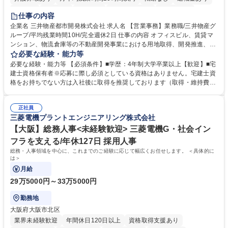
在宅OK
賞与あり
育休あり
完全週休2日制
交通費支給
仕事の内容
駅近5分以内
土日祝休み
寮・社宅あり
企業名 三井物産都市開発株式会社 求人名 【営業事務】業務職/三井物産グ
ループ/平均残業時間10H/完全週休2日 仕事の内容 オフィスビル、賃貸マ
ンション、物流倉庫等の不動産開発事業における用地取得、開発推進、賃
貸運営、売却、仲介・活用提案等を行う営業部門において事務業務を担当
必要な経験・能力等
いただきます。 【詳細】・契約書管理、契約書製本、捺印対応、ファイリ
必要な経験・能力等 【必須条件】■学歴：4年制大学卒業以上【歓迎】■宅
ング、登記簿取得、調書取得・支払業務（各種費用支払、支払管理、請
建士資格保有者※応募に際し必須としている資格はありません。宅建士資
求・支払データ登録、取引先マスター申請対応）・予算作成及び予実管
格をお持ちでない方は入社後に取得を推奨しております（取得・維持費用
理・各種稟議書、報告書作成業務・各種台帳管理、交際費・会議費支払報
の一部補助あり） 【求める人物像】 ・向学心豊かで、主体的に行動でき
告書作成及び月次管理・部内総務庶務全般 など※※配属先によっては上記
る方。 ・社内外の多様な関係者と協調して業務を進められるコミュニケー
の他に担当頂く業務が発生する場合があります。 募集職種 【営業事務】
正社員
ション力がある方。 ・チャレンジを厭わず、粘り強く業務に取り組める
三菱電機プラントエンジニアリング株式会社
業務職/三井物産グループ/平均残業時間10H/完全週休2日
方。多様な関係者と謙虚に信頼関係を構築でき、期限を意識したスケジュ
ール管理が出来る方。※将来的に他部署（営業部門、コーポレート部門）
【大阪】総務人事<未経験歓迎> 三菱電機G・社会イン
へのジョブローテーションの可能性があります。 学歴・資格 学歴：大学
フラを支える/年休127日 採用人事
院 大学 語学力： 資格：宅地建物取引士
総務・人事領域を中心に、これまでのご経験に応じて幅広くお任せします。 ＜具体的に
は＞
月給
29万5000円～33万5000円
勤務地
大阪府大阪市北区
業界未経験歓迎
年間休日120日以上
資格取得支援あり