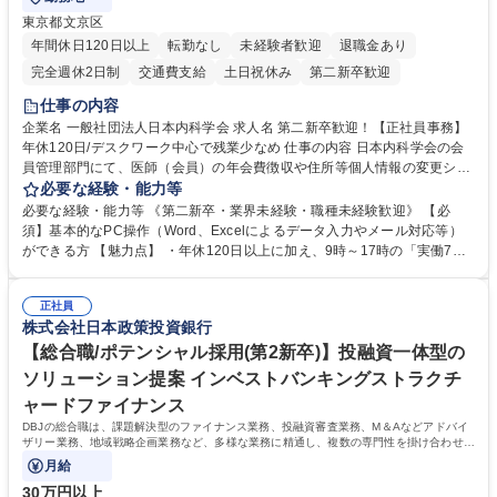
東京都文京区
年間休日120日以上
転勤なし
未経験者歓迎
退職金あり
完全週休2日制
交通費支給
土日祝休み
第二新卒歓迎
仕事の内容
企業名 一般社団法人日本内科学会 求人名 第二新卒歓迎！【正社員事務】
年休120日/デスクワーク中心で残業少なめ 仕事の内容 日本内科学会の会
員管理部門にて、医師（会員）の年会費徴収や住所等個人情報の変更シス
テム入力、電話・FAX対応をお任せします。将来的には、各種委員会の運
必要な経験・能力等
営事務局業務などにも幅広く携わっていただきます。 【会員管理・データ
必要な経験・能力等 《第二新卒・業界未経験・職種未経験歓迎》 【必
入力業務】 ・医師（会員）の住所変更、個人情報のシステム登録・更新
須】基本的なPC操作（Word、Excelによるデータ入力やメール対応等）
・年会費の徴収管理や入金データの照合確認 【問い合わせ対応】 ・会員
ができる方 【魅力点】 ・年休120日以上に加え、9時～17時の「実働7時
（医師）からの電話、FAX、ネット申請に伴う相談受付 ・複雑な案件のへ
間勤務」で残業も少なくワークライフバランスは抜群です。 【将来的な業
のエスカレーション・連携対応 募集職種 第二新卒歓迎！【正社員事務】
務（各種委員会運営）】 ・学会内における各種委員会のスケジュール調
年休120日/デスクワーク中心で残業少なめ
正社員
整、資料作成、当日の運営サポート 学歴・資格 学歴：大学院 大学 語学
株式会社日本政策投資銀行
力： 資格：
【総合職/ポテンシャル採用(第2新卒)】投融資一体型の
ソリューション提案 インベストバンキングストラクチ
ャードファイナンス
DBJの総合職は、課題解決型のファイナンス業務、投融資審査業務、M＆Aなどアドバイ
ザリー業務、地域戦略企画業務など、多様な業務に精通し、複数の専門性を掛け合わせて
広く社会に貢献していく職種です。
月給
30万円以上