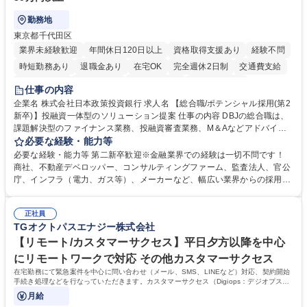
勤務地
東京都千代田区
業界未経験歓迎
年間休日120日以上
資格取得支援あり
経験不問
時短勤務あり
退職金あり
在宅OK
完全週休2日制
交通費支給
駅近5分以内
土日祝休み
第二新卒歓迎
寮・社宅あり
仕事の内容
食事補助あり
託児所あり
企業名 株式会社日本政策投資銀行 求人名 【総合職/ポテンシャル採用(第2
新卒)】投融資一体型のソリューション提案 仕事の内容 DBJの総合職は、
課題解決型のファイナンス業務、投融資審査業務、M＆Aなどアドバイザ
リー業務、地域戦略企画業務など、多様な業務に精通し、複数の専門性を
必要な経験・能力等
掛け合わせて広く社会に貢献していく職種です。 入社後は、横断的なロー
必要な経験・能力等 第二新卒歓迎※金融業界での経験は一切不問です！
テーションを経て適性や専門性に応じたキャリアを形成していただきま
商社、不動産デベロッパー、コンサルティングファーム、監査法人、官公
す。総合職として入社いただき、下記いずれかの部門でご活躍いただきま
庁、インフラ（電力、ガス等）、メーカーなど、幅広い業界からの採用実
す。※未経験の方に関しては、入行後3ヶ月間の金融の実務を学んでいた
績があります。 ＜求める人物像＞DBJでは、強い社会的使命感をもち、今
だく研修を準備しております。 ・法人RM業務・金融機能業務・コーポレ
後の日本のあり方を俯瞰する総合性と、金融分野のフロンティアを切り拓
ート・ナレッジ業務 ※それぞれの業務内容に関しては、別途その他労働条
正社員
く高い志を併せもった人材を求めています。ポテンシャル採用（第2新
TGオクトパスエナジー株式会社
件備考欄に記載 募集職種 【総合職/ポテンシャル採用(第2新卒)】投融資一
卒）では、金融業界での経験や知識を問いません。新たな時代を見据え
体型のソリューション提案
て、複雑化する社会課題の解決に向けて先鞭をつける役割を担いたい、と
【リモート/カスタマーサクセス】平日夕方以降を中心
いう気概をお持ちの方を心待ちにしています。 学歴・資格 学歴：大学院
にリモートワークで対応 その他カスタマーサクセス
大学 語学力： 資格：
在宅勤務にて緊急案件を中心に問い合わせ（メール、SMS、LINEなど）対応、契約開始
手続き処理などを行なっていただきます。カスタマーサクセス（Digiops：デジオプス）
と運用構築の業務となります。
月給