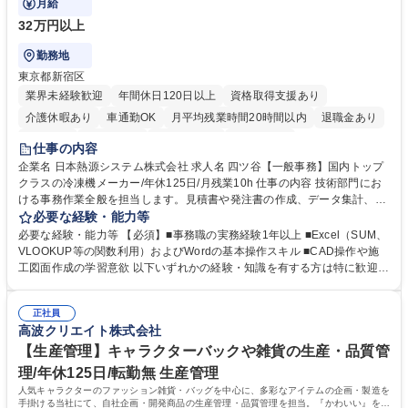
月給
32万円以上
勤務地
東京都新宿区
業界未経験歓迎
年間休日120日以上
資格取得支援あり
介護休暇あり
車通勤OK
月平均残業時間20時間以内
退職金あり
賞与あり
交通費支給
駅近5分以内
土日祝休み
仕事の内容
企業名 日本熱源システム株式会社 求人名 四ツ谷【一般事務】国内トップ
クラスの冷凍機メーカー/年休125日/月残業10h 仕事の内容 技術部門にお
ける事務作業全般を担当します。見積書や発注書の作成、データ集計、C
ADを用いた図面修正補助、電話・メール対応などを通じて現場の技術者
必要な経験・能力等
を支えるポジションです。 【仕事内容】■資料の整理、作成、ファイリン
必要な経験・能力等 【必須】■事務職の実務経験1年以上 ■Excel（SUM、
グ、受発注等のデータ入力 ■工事見積書や発注書など案件に関する書面の
VLOOKUP等の関数利用）およびWordの基本操作スキル ■CAD操作や施
作成および管理■Excel関数を用いたデータ集計および管理■CAD操作によ
工図面作成の学習意欲 以下いずれかの経験・知識を有する方は特に歓迎し
る設備施工図の作成補助および図面修正■電話対応、メール対応、備品受
ます！ ■建設会社やサブコン会社での事務職経験 ■CADの使用経験 ■施工
発注処理■技術部門や現場担当者との連絡調整業務 ※必要な知識は業務の
図面の作成経験 ■配管図面の作成経験 ※SUM・VLOOKUP・SUMIFなど
中で少しずつ身につけられますので、専門知識を持たない方でも安心して
正社員
を使用しますが既存フォーマットへの入力・修正が中心です。一から関数
高波クリエイト株式会社
ご応募いただけます。 募集職種 四ツ谷【一般事務】国内トップクラスの
を組むことはありませんのでご安心ください。 学歴・資格 学歴：大学院
冷凍機メーカー/年休125日/月残業10h
大学 高専 短大 専修学校 高校 語学力： 資格：第一種運転免許普通自動車
【生産管理】キャラクターバックや雑貨の生産・品質管
理/年休125日/転勤無 生産管理
人気キャラクターのファッション雑貨・バッグを中心に、多彩なアイテムの企画・製造を
手掛ける当社にて、自社企画・開発商品の生産管理・品質管理を担当。『かわいい』を届