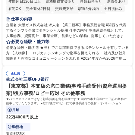
年間休日120日以上
資格取得支援あり
時短勤務あり
退職金あり
在宅OK
完全週休2日制
交通費支給
駅近5分以内
土日祝休み
服装自由
第二新卒歓迎
寮・社宅あり
食事補助あり
仕事の内容
企業名 大阪ガス株式会社 求人名 【第二新卒】事務系総合職 #関西を代表
するインフラ企業 #ポテンシャル採用 仕事の内容 事務系総合職として、
人事総務、資源海外、事業企画、営業などの業務に従事していただきま
す。 【業務内容の一例】■所属事業部の勤労業務 ■海外に関係する各種業
必要な経験・能力等
務 ■営業部門の企画スタッフ、ルート営業 【キャリアパス】入社後の配属
必要な経験・能力等 ★当社でご活躍期待できるポテンシャルを有している
ポジションで一定期間ご活躍頂いた後、本人の適性及び将来のキャリアを
方 【人物像】・ロジカルシンキングで物事を捉えられる ・社内及び社外
鑑みてジョブローテーションを行います。 【育成】OJTでの現場育成や研
関係者と円滑なコミュニケーションを図れる ■2024年度から2026年度ま
修カリキュラムを通じて、Daigasグループの業務で必要となる知識につい
での3ヵ年を対象とする「Daigasグループ中期経営計画2026」を策定しま
て学んでいただきます。 募集職種 【第二新卒】事務系総合職 #関西を代
した。https://www.osakagas.co.jp/company/press/pr2024/1777576_564
表するインフラ企業 #ポテンシャル採用
正社員
72.html ■エネルギーセキュリティの不安定化や気候変動による自然災害の
株式会社三菱UFJ銀行
甚大化など、これまで以上に社会課題解決の重要性が高まっています。
「未来の日常」の創造に向けて持続可能な社会の実現に貢献してまいりま
【東京都】本支店の窓口業務(事務手続受付/資産運用提
す。 学歴・資格 学歴：大学院 大学 語学力： 資格：
案)/後方事務/ロビー応対 その他事務
★バックオフィスではなく顧客折衝を含む職種です★ 国内の本支店等にて下記の業務に
従事していただきます。 ■窓口/後方/ロビーにて事務手続等の受付・オペレーション、お
客様対応
月給
32万4000円以上
勤務地
東京都23区