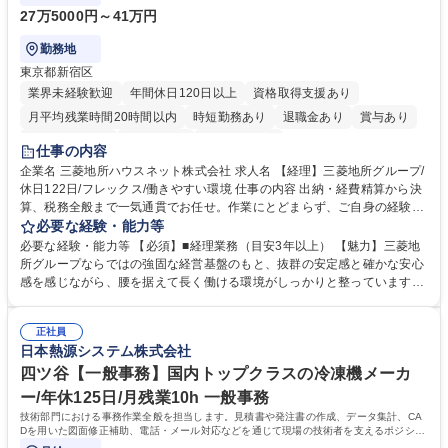
27万5000円～41万円
勤務地
東京都新宿区
業界未経験歓迎
年間休日120日以上
資格取得支援あり
月平均残業時間20時間以内
時短勤務あり
退職金あり
賞与あり
完全週休2日制
交通費支給
寮・社宅あり
仕事の内容
企業名 三菱地所ハウスネット株式会社 求人名 【経理】三菱地所グループ/
休日122日/フレックス/働きやすい環境 仕事の内容 出納・経費精算から決
算、税務全般まで一気通貫でお任せ。作業にとどまらず、ご自身の経験を
活かして主体的にバックオフィスを支えるポジションです。 経理業務全般
必要な経験・能力等
をお任せします。 ■出納業務（日々の入出金、経費精算業務） ■管理会
必要な経験・能力等 【必須】■経理業務（目安3年以上） 【魅力】三菱地
計・税務（月次実績資料作成、四半期決算、税務全般など） 募集職種
所グループならではの強固な経営基盤のもと、抜群の安定感と確かな安心
【経理】三菱地所グループ/休日122日/フレックス/働きやすい環境
感を感じながら、腰を据えて長く働ける環境がしっかりと整っています。
当社では現在、働き方改革や徹底した業務効率化を推進中。ワークライフ
バランスの実現に向けて有給休暇の取得を強力に後押ししており、長期休
正社員
暇の取得はもちろん、日々のプライベートの時間も十分に確保できるよ
日本熱源システム株式会社
う、職場環境が整備されています。 「これまでの経理経験を活かしつつ、
仕事も私生活も両立させたい」という方におすすめです。 学歴・資格 学
四ツ谷【一般事務】国内トップクラスの冷凍機メーカ
歴：大学院 大学 高専 短大 専修学校 高校 語学力： 資格：日商簿記検定3
ー/年休125日/月残業10h 一般事務
級
技術部門における事務作業全般を担当します。見積書や発注書の作成、データ集計、CA
Dを用いた図面修正補助、電話・メール対応などを通じて現場の技術者を支えるポジショ
ンです。