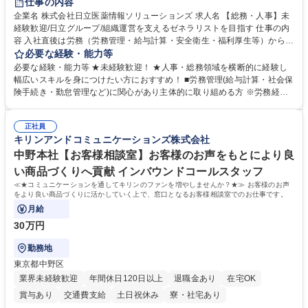
仕事の内容
育休あり
完全週休2日制
交通費支給
土日祝休み
寮・社宅あり
企業名 株式会社日立医薬情報ソリューションズ 求人名 【総務・人事】未
経験歓迎/日立グループ/組織運営を支えるゼネラリストを目指す 仕事の内
容 入社直後は労務（労務管理・給与計算・安全衛生・福利厚生等）からお
任せいたします。将来は総務・採用・教育業務へ守備範囲を広げ、組織運
必要な経験・能力等
営を支えるゼネラリストをめざせます。 ・初期業務：労働時間管理、給与
必要な経験・能力等 ★未経験歓迎！ ★人事・総務領域を横断的に経験し
計算、社会保険対応、福利厚生管理、安全衛生、健康経営推進等をお任せ
幅広いスキルを身につけたい方におすすめ！ ■労務管理(給与計算・社会保
します。ご経験に応じて、休職者管理など、幅広く経験を積んでいただき
険手続き・勤怠管理など)に関心があり主体的に取り組める方 ※労務経験
ます。 ・将来的な広がり：総務・採用・教育・税務対応・経営企画等。
者は早期にご活躍いただけます。 ■チームで仕事を推進できる方■将来は
★メンバーがマンツーマンで丁寧に教えるため、ご経験が浅くても安心！
マネジメント職として活躍したい 【尚可】■人事、労務、採用、教育業務
幅広く経験を積みたい意欲がある方に最適な環境です。 募集職種 【総
正社員
のご経験 ■労務管理（給与計算・社会保険手続き・勤怠管理など）の経験
キリンアンドコミュニケーションズ株式会社
務・人事】未経験歓迎/日立グループ/組織運営を支えるゼネラリストを目
■衛生管理者の資格をお持ちの方 学歴・資格 学歴：大学院 大学 高専 短大
指す
専修学校 高校 語学力： 資格：
中野本社【お客様相談室】お客様のお声をもとにより良
い商品づくりへ貢献 インバウンドコールスタッフ
≪★コミュニケーションを通してキリンのファンを増やしませんか？★≫ お客様のお声
をより良い商品づくりに活かしていく上で、窓口となるお客様相談室でのお仕事です。
月給
30万円
勤務地
東京都中野区
業界未経験歓迎
年間休日120日以上
退職金あり
在宅OK
賞与あり
交通費支給
土日祝休み
寮・社宅あり