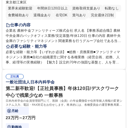
東京都江東区
業界未経験歓迎
年間休日120日以上
資格取得支援あり
転勤なし
食費補助あり
退職金あり
在宅OK
賞与あり
完全週休2日制
インセンティブあり
交通費支給
土日祝休み
仕事の内容
企業名 農林中金ファシリティーズ株式会社 求人名 【事務系総合職】農林
中央金庫のバックオフィス業務/安定基盤/年休120日 仕事の内容 農林中央
金庫のファシリティマネジメント関連業務を行うグループ会社である当社
にて、総務・庶務業務やファシリティマネジメントを行う事務系総合職を
必要な経験・能力等
募集いたします。 ■総務・庶務業務：外部委託先（外注先）や契約書の管
必要な経験・能力等 【いずれか必須】 ■総務・庶務業務■ファシリティマ
理、総務部門での管理業務、会計管理や決算業務、印刷物等の制作管理等
ネジメント業務■自社の組織運営に関する各種業務（経営企画、総務、人
※親会社である農林中央金庫から受託した総務庶務業務 ■ファシリティマ
事、経理等の実務経験） 【魅力】設立約70年の強固な基盤と、人を育て
ネジメント業務 農林中央金庫の店舗移転、レイアウト変更等のオフィス環
る「ホワイト」な就業環境 特徴: 1956年設立の農林中央金庫100%出資会
境構築、ビル管理・設備管理、警備、車両運行管理等 ■自社の組織運営に
社。充実した福利厚生と、ワークライフバランスの整った環境がありま
関する各種業務（経営企画、総務、人事、経理等） 募集職種 【事務系総
正社員
す。 また、業務がしっかりと基準化されており、中途入社でも質問しやす
一般社団法人日本内科学会
合職】農林中央金庫のバックオフィス業務/安定基盤/年休120日
く馴染みやすい和やかな社風です。さらに、簿記やファシリティマネジャ
ーなどの資格取得に向けた費用負担や報奨金制度が非常に手厚く、成長で
第二新卒歓迎!【正社員事務】年休120日/デスクワーク
きる環境です。 学歴・資格 学歴：大学院 大学 高専 短大 語学力： 資格：
中心で残業少なめ 一般事務
日商簿記検定2級
日本内科学会の会員管理部門にて、医師（会員）の年会費徴収や住所等個人情報の変更シ
ステム入力、電話・FAX対応をお任せします。将来的には、各種委員会の運営事務局業務
などにも幅広く携わっていただきます。
月給
23万円～27万円
勤務地