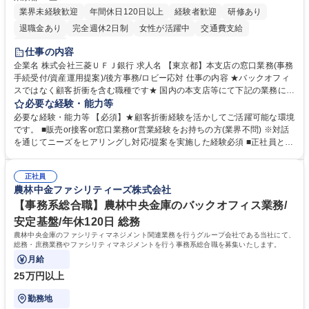
業界未経験歓迎
年間休日120日以上
経験者歓迎
研修あり
退職金あり
完全週休2日制
女性が活躍中
交通費支給
土日祝休み
仕事の内容
企業名 株式会社三菱ＵＦＪ銀行 求人名 【東京都】本支店の窓口業務(事務
手続受付/資産運用提案)/後方事務/ロビー応対 仕事の内容 ★バックオフィ
スではなく顧客折衝を含む職種です★ 国内の本支店等にて下記の業務に従
事していただきます。 ■窓口/後方/ロビーにて事務手続等の受付・オペレ
必要な経験・能力等
ーション、お客様対応 ■窓口にて、ご来店された個人のお客様に対して金
必要な経験・能力等 【必須】★顧客折衝経験を活かしてご活躍可能な環境
融商品のご提案 ■効率的な事務運用の検討・構築等 ≪業務紹介：ご応募前
です。 ■販売or接客or窓口業務or営業経験をお持ちの方(業界不問) ※対話
に必ずご覧ください≫ ※記事 https://www.mysite.bk.mufg.jp/career/circle/
を通じてニーズをヒアリングし対応/提案を実施した経験必須 ■正社員とし
article17/ ※動画 https://youtu.be/H-S7HaJqqbg 募集職種 【東京都】本支
ての就業経験1年以上 【歓迎】■金融業界での就業経験■銀行での預金為替
店の窓口業務(事務手続受付/資産運用提案)/後方事務/ロビー応対
事務経験 ■金融商品の提案・販売経験 ≪魅力≫研修やOJT環境が整ってい
正社員
るので安心して入行いただけます。 幅広いキャリアの選択肢があり、公募
農林中金ファシリティーズ株式会社
や社内副業等を活用し、 一人ひとりが挑戦できるカルチャーが浸透してい
ます。 学歴・資格 学歴：大学院 大学 高専 短大 専修学校 高校 語学力：
【事務系総合職】農林中央金庫のバックオフィス業務/
資格：
安定基盤/年休120日 総務
農林中央金庫のファシリティマネジメント関連業務を行うグループ会社である当社にて、
総務・庶務業務やファシリティマネジメントを行う事務系総合職を募集いたします。
月給
25万円以上
勤務地