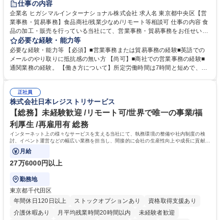
仕事の内容
企業名 ヒガシマルインターナショナル株式会社 求人名 東京都中央区【営
業事務・貿易事務】食品商社/残業少なめ/リモート等相談可 仕事の内容 食
品の加工・販売を行っている当社にて、営業事務・貿易事務をお任せいた
します。営業社員のサポートポジションとして、受発注から海外工場との
必要な経験・能力等
調整まで幅広く対応し、当社事業の根幹を支えていただきます。 ■受発注
必要な経験・能力等 【必須】■営業事務または貿易事務の経験■英語での
業務、請求書発行 ■海外工場とのスケジュール調整 ■在庫管理 ■輸入書類
メールのやり取りに抵抗感の無い方 【尚可】■商社での営業事務の経験■
の確認・作成 ■配送手配 ■通関業者を通して行う輸出入業全般 ■倉庫との
通関業務の経験。 【働き方について】所定労働時間は7時間と短めで、残
倉入れ調整等 ※ゼネラリストとしてのキャリアアップを目指すことが可能
業も月平均20時間以下です。時差出勤制度や週1日のリモート勤務も相談
です。単に商品を販売するだけでなく原料の仕入れから販売までをトータ
可能で、ワークライフバランスを保ち長期就業しやすい環境です。 【当社
ルプロデュースしているため、商品に関わる全ての業務をサポート頂きま
正社員
の強み】1991年の設立以来、外食産業を中心としたお客様の多様なニー
株式会社日本レジストリサービス
す。 募集職種 東京都中央区【営業事務・貿易事務】食品商社/残業少なめ/
ズに沿った冷凍水産物等の生産・輸入・販売を一貫して手掛けています。
リモート等相談可
自社工場と海外拠点の強固な連携によるワンストップサービスが最大の強
【総務】未経験歓迎 /リモート可/世界で唯一の事業/福
みです。 学歴・資格 学歴：大学院 大学 語学力：英語 資格：
利厚生 /再雇用有 総務
インターネット上の様々なサービスを支える当社にて、執務環境の整備や社内制度の検
討、イベント運営などの幅広い業務を担当し、間接的に会社の生産性向上や成長に貢献し
ている部署です。
月給
27万6000円以上
勤務地
東京都千代田区
年間休日120日以上
ストックオプションあり
資格取得支援あり
介護休暇あり
月平均残業時間20時間以内
未経験者歓迎