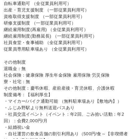
自転車通勤可 （全従業員利用可）

出産・育児支援制度 （一部従業員利用可）

資格取得支援制度 （一部従業員利用可）

研修支援制度 （一部従業員利用可）

継続雇用制度(再雇用) （全従業員利用可）

継続雇用制度(勤務延長) （一部従業員利用可）

社員食堂・食事補助 （全従業員利用可）

従業員専用駐車場あり （全従業員利用可）

その他制度

退職金：無

社会保険：健康保険 厚生年金保険 雇用保険 労災保険

寮・社宅：無

その他制度：慶弔休暇、産前産後・育児休暇、介護休暇

制度備考：【福利厚生】

・マイカー/バイク通勤可能 （無料駐車場あり【敷地内】）

・ふじみ野駅より無料送迎バスあり

・社員交流イベント（イベント：年2回、ごみ拾い活動：年2
回）：会費2,000円/月

・結婚祝い金

・自社運営の飲食店舗の割引利用あり（500円/食～【非喫煙者