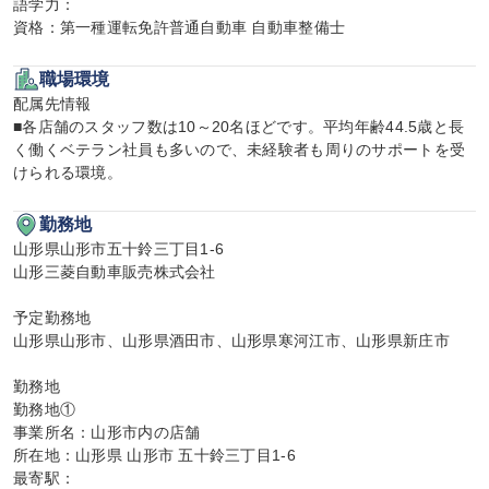
語学力：

資格：第一種運転免許普通自動車 自動車整備士
職場環境
配属先情報

■各店舗のスタッフ数は10～20名ほどです。平均年齢44.5歳と長
く働くベテラン社員も多いので、未経験者も周りのサポートを受
けられる環境。
勤務地
山形県山形市五十鈴三丁目1-6

山形三菱自動車販売株式会社

予定勤務地

山形県山形市、山形県酒田市、山形県寒河江市、山形県新庄市

勤務地

勤務地①

事業所名：山形市内の店舗

所在地：山形県 山形市 五十鈴三丁目1-6

最寄駅：
