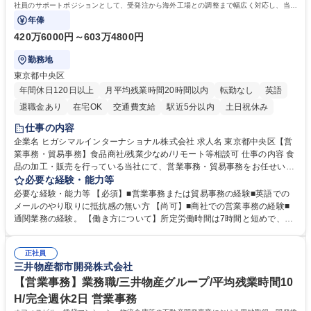
社員のサポートポジションとして、受発注から海外工場との調整まで幅広く対応し、当社
事業の根幹を支えていただきます。
年俸
420万6000円～603万4800円
勤務地
東京都中央区
年間休日120日以上
月平均残業時間20時間以内
転勤なし
英語
退職金あり
在宅OK
交通費支給
駅近5分以内
土日祝休み
仕事の内容
企業名 ヒガシマルインターナショナル株式会社 求人名 東京都中央区【営
業事務・貿易事務】食品商社/残業少なめ/リモート等相談可 仕事の内容 食
品の加工・販売を行っている当社にて、営業事務・貿易事務をお任せいた
します。営業社員のサポートポジションとして、受発注から海外工場との
必要な経験・能力等
調整まで幅広く対応し、当社事業の根幹を支えていただきます。 ■受発注
必要な経験・能力等 【必須】■営業事務または貿易事務の経験■英語での
業務、請求書発行 ■海外工場とのスケジュール調整 ■在庫管理 ■輸入書類
メールのやり取りに抵抗感の無い方 【尚可】■商社での営業事務の経験■
の確認・作成 ■配送手配 ■通関業者を通して行う輸出入業全般 ■倉庫との
通関業務の経験。 【働き方について】所定労働時間は7時間と短めで、残
倉入れ調整等 ※ゼネラリストとしてのキャリアアップを目指すことが可能
業も月平均20時間以下です。時差出勤制度や週1日のリモート勤務も相談
です。単に商品を販売するだけでなく原料の仕入れから販売までをトータ
可能で、ワークライフバランスを保ち長期就業しやすい環境です。 【当社
ルプロデュースしているため、商品に関わる全ての業務をサポート頂きま
正社員
の強み】1991年の設立以来、外食産業を中心としたお客様の多様なニー
三井物産都市開発株式会社
す。 募集職種 東京都中央区【営業事務・貿易事務】食品商社/残業少なめ/
ズに沿った冷凍水産物等の生産・輸入・販売を一貫して手掛けています。
リモート等相談可
自社工場と海外拠点の強固な連携によるワンストップサービスが最大の強
【営業事務】業務職/三井物産グループ/平均残業時間10
みです。 学歴・資格 学歴：大学院 大学 語学力：英語 資格：
H/完全週休2日 営業事務