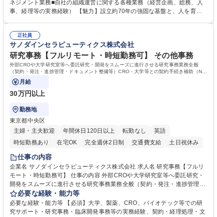
理、総務部門での管理業務、会計管理や決算業務、印刷物等の制作管理等
ネジメント業務■自社の組織運営に関する各種業務（経営企画、総務、人
※親会社である農林中央金庫から受託した総務庶務業務 ■ファシリティマ
事、経理等の実務経験） 【魅力】設立約70年の強固な基盤と、人を育て
ネジメント業務 農林中央金庫の店舗移転、レイアウト変更等のオフィス環
る「ホワイト」な就業環境 特徴: 1956年設立の農林中央金庫100%出資会
境構築、ビル管理・設備管理、警備、車両運行管理等 ■自社の組織運営に
社。充実した福利厚生と、ワークライフバランスの整った環境がありま
関する各種業務（経営企画、総務、人事、経理等） 募集職種 【事務系総
正社員
す。 また、業務がしっかりと基準化されており、中途入社でも質問しやす
サノダインセラピューティクス株式会社
合職】農林中央金庫のバックオフィス業務/安定基盤/年休120日
く馴染みやすい和やかな社風です。さらに、簿記やファシリティマネジャ
ーなどの資格取得に向けた費用負担や報奨金制度が非常に手厚く、成長で
研究事務【フルリモート・時短勤務可】 その他事務
きる環境です。 学歴・資格 学歴：大学院 大学 高専 短大 語学力： 資格：
外部CROや大学研究室等へ委託研究・開発をスムーズに進行させる研究事務業務全般
日商簿記検定2級
（契約・発注・進捗管理・ドキュメント整備等）CRO・大学等との契約手続き補助（ND
A・委託・共同研究契約等の進行・記録管理）
月給
30万円以上
勤務地
東京都中央区
主婦・主夫歓迎
年間休日120日以上
転勤なし
英語
時短勤務あり
在宅OK
完全週休2日制
交通費支給
土日祝休み
仕事の内容
企業名 サノダインセラピューティクス株式会社 求人名 研究事務【フルリ
モート・時短勤務可】 仕事の内容 外部CROや大学研究室等へ委託研究・
開発をスムーズに進行させる研究事務業務全般（契約・発注・進捗管理・
ドキュメント整備等）CRO・大学等との契約手続き補助（NDA・委託・
必要な経験・能力等
共同研究契約等の進行・記録管理） ■見積取得、発注、検収、請求処理等
必要な経験・能力等 【必須】大学、製薬、CRO、バイオテック等での研
の事務手続き ■委託先との定例会議の調整・アジェンダ準備・議事録作成
究サポート・研究事務・臨床開発事務等の実務経験、契約・経理処理・文