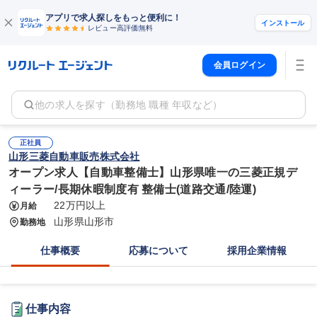
アプリで求人探しをもっと便利に！
インストール
レビュー高評価
無料
会員ログイン
他の求人を探す（勤務地 職種 年収など）
正社員
山形三菱自動車販売株式会社
オープン求人【自動車整備士】山形県唯一の三菱正規デ
ィーラー/長期休暇制度有 整備士(道路交通/陸運)
22万円以上
月給
山形県山形市
勤務地
仕事概要
応募について
採用企業情報
仕事内容