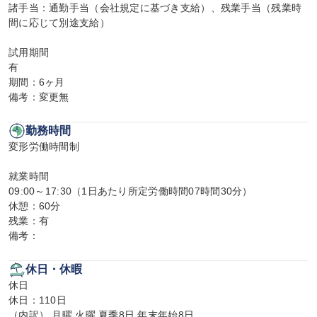
諸手当：通勤手当（会社規定に基づき支給）、残業手当（残業時
間に応じて別途支給）

試用期間

有

期間：6ヶ月

備考：変更無
勤務時間
変形労働時間制

就業時間

09:00～17:30（1日あたり所定労働時間07時間30分）

休憩：60分

残業：有

備考：
休日・休暇
休日

休日：110日

（内訳） 月曜 火曜 夏季8日 年末年始8日
