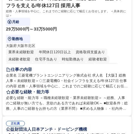
います。 学歴・資格 学歴：大学院 大学 高専 短大 専修学校 高校 語学力：
フラを支える/年休127日 採用人事
資格：
総務・人事領域を中心に、これまでのご経験に応じて幅広くお任せします。 ＜具体的に
は＞
月給
29万5000円～33万5000円
勤務地
大阪府大阪市北区
業界未経験歓迎
年間休日120日以上
資格取得支援あり
未経験者歓迎
住宅手当あり
時短勤務あり
経験者歓迎
退職金あり
在宅OK
賞与あり
完全週休2日制
交通費支給
仕事の内容
駅近5分以内
土日祝休み
服装自由
寮・社宅あり
食事補助あり
企業名 三菱電機プラントエンジニアリング株式会社 求人名 【大阪】総務
人事＜未経験歓迎＞◇三菱電機G・社会インフラを支える/年休127日 仕事
の内容 総務・人事領域を中心に、これまでのご経験に応じて幅広くお任せ
します。 ＜具体的には＞ ・総務/人事労務（給与・社保・勤怠管理など）
必要な経験・能力等
・採用・教育研修 ・福利厚生運用 など ※基本的には事務所勤務ですが、
必要な経験・能力等 ＜職種未経験歓迎・業界未経験歓迎＞ ～総務、人事
採用や教育等の業務内容により、関西圏以外への日帰り・宿泊を伴う国内
のご経験が無い方でも、意欲のある方であれば未経験OK～ ■歓迎条件：総
出張もございます。 ※担当業務を持ちつつ、お互いに助け合いながら、総
務、人事のご経験をお持ちの方（業界不問） ■求める人物像：・社内外の
務部という組織として協力しながら進める体制です。 募集職種 【大阪】
関係各部門との調整を率先して行い、業務を円滑に遂行できる協調性やコ
総務人事＜未経験歓迎＞◇三菱電機G・社会インフラを支える/年休127日
ミュニケーション能力を持っている方 ・人事総務領域に興味がありゼネラ
正社員
リスト志向をお持ちの方 学歴・資格 学歴：大学院 大学 語学力： 資格：
公益財団法人日本アンチ・ドーピング機構