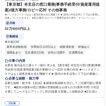
休日125日
【東京都】本支店の窓口業務(事務手続受付/資産運用提
案)/後方事務/ロビー応対 その他事務
★バックオフィスではなく顧客折衝を含む職種です★ 国内の本支店等にて下記の業務に
従事していただきます。 ■窓口/後方/ロビーにて事務手続等の受付・オペレーション、お
客様対応
月給
32万4000円以上
勤務地
東京都23区
業界未経験歓迎
年間休日120日以上
経験者歓迎
研修あり
退職金あり
完全週休2日制
女性が活躍中
交通費支給
土日祝休み
仕事の内容
企業名 株式会社三菱ＵＦＪ銀行 求人名 【東京都】本支店の窓口業務(事務
手続受付/資産運用提案)/後方事務/ロビー応対 仕事の内容 ★バックオフィ
スではなく顧客折衝を含む職種です★ 国内の本支店等にて下記の業務に従
事していただきます。 ■窓口/後方/ロビーにて事務手続等の受付・オペレ
必要な経験・能力等
ーション、お客様対応 ■窓口にて、ご来店された個人のお客様に対して金
必要な経験・能力等 【必須】★顧客折衝経験を活かしてご活躍可能な環境
融商品のご提案 ■効率的な事務運用の検討・構築等 ≪業務紹介：ご応募前
です。 ■販売or接客or窓口業務or営業経験をお持ちの方(業界不問) ※対話
に必ずご覧ください≫ ※記事 https://www.mysite.bk.mufg.jp/career/circle/
を通じてニーズをヒアリングし対応/提案を実施した経験必須 ■正社員とし
article17/ ※動画 https://youtu.be/H-S7HaJqqbg 募集職種 【東京都】本支
ての就業経験1年以上 【歓迎】■金融業界での就業経験■銀行での預金為替
店の窓口業務(事務手続受付/資産運用提案)/後方事務/ロビー応対
事務経験 ■金融商品の提案・販売経験 ≪魅力≫研修やOJT環境が整ってい
正社員
るので安心して入行いただけます。 幅広いキャリアの選択肢があり、公募