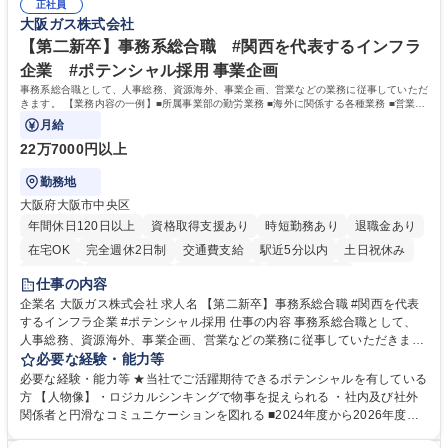
添ってサービス提供できることが魅力 募集職種 【リモート/カスタマーサ
正社員
境に貢献したい■改善提案や改善アクション等新しいことに意欲がある方
大阪ガス株式会社
クセス】平日夕方以降を中心にリモートワークで対応
【英語（語学力）】■翻訳ツールを用い英語でコミュニケーションをとる
ことに抵抗がない方■英語は話せなくても問題はありませんが、英語が話
【第二新卒】事務系総合職 #関西を代表するインフラ
せますと、よりチャンスが広がります。※日本語がネイティブレベル必須
企業 #ポテンシャル採用 事業企画
学歴・資格 学歴：大学院 大学 高専 短大 専修学校 高校 語学力： 資格：
事務系総合職として、人事総務、資源海外、事業企画、営業などの業務に従事していただ
きます。 【業務内容の一例】■所属事業部の勤労業務 ■海外に関係する各種業務 ■営業部
門の企画スタッフ、ルート営業
月給
22万7000円以上
勤務地
大阪府大阪市中央区
年間休日120日以上
資格取得支援あり
時短勤務あり
退職金あり
在宅OK
完全週休2日制
交通費支給
駅近5分以内
土日祝休み
服装自由
第二新卒歓迎
寮・社宅あり
食事補助あり
仕事の内容
企業名 大阪ガス株式会社 求人名 【第二新卒】事務系総合職 #関西を代表
するインフラ企業 #ポテンシャル採用 仕事の内容 事務系総合職として、
人事総務、資源海外、事業企画、営業などの業務に従事していただきま
す。 【業務内容の一例】■所属事業部の勤労業務 ■海外に関係する各種業
必要な経験・能力等
務 ■営業部門の企画スタッフ、ルート営業 【キャリアパス】入社後の配属
必要な経験・能力等 ★当社でご活躍期待できるポテンシャルを有している
ポジションで一定期間ご活躍頂いた後、本人の適性及び将来のキャリアを
方 【人物像】・ロジカルシンキングで物事を捉えられる ・社内及び社外
鑑みてジョブローテーションを行います。 【育成】OJTでの現場育成や研
関係者と円滑なコミュニケーションを図れる ■2024年度から2026年度ま
修カリキュラムを通じて、Daigasグループの業務で必要となる知識につい
での3ヵ年を対象とする「Daigasグループ中期経営計画2026」を策定しま