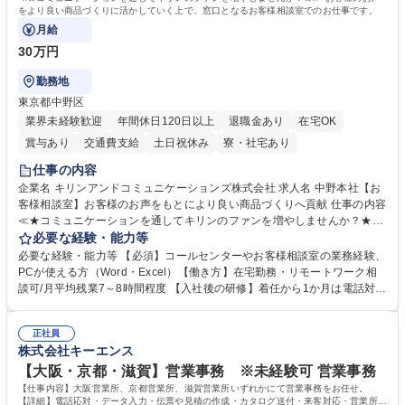
をより良い商品づくりに活かしていく上で、窓口となるお客様相談室でのお仕事です。
月給
30万円
勤務地
東京都中野区
業界未経験歓迎
年間休日120日以上
退職金あり
在宅OK
賞与あり
交通費支給
土日祝休み
寮・社宅あり
仕事の内容
企業名 キリンアンドコミュニケーションズ株式会社 求人名 中野本社【お
客様相談室】お客様のお声をもとにより良い商品づくりへ貢献 仕事の内容
≪★コミュニケーションを通してキリンのファンを増やしませんか？★≫
お客様のお声をより良い商品づくりに活かしていく上で、窓口となるお客
必要な経験・能力等
様相談室でのお仕事です。 日々お客様からいただくキリングループへのご
必要な経験・能力等 【必須】コールセンターやお客様相談室の業務経験、
意見を、企業活動に活かしています。お客様からの声に迅速かつ誠意をも
PCが使える方（Word・Excel）【働き方】在宅勤務・リモートワーク相
って対応、情報提供するとともにグループ内活動に反映しています。 【具
談可/月平均残業7～8時間程度 【入社後の研修】着任から1か月は電話対応
体的には】電話応対、メール、お手紙対応、ご指摘品調査報告書作成、有
のOJTを中心に実施し、電話対応に慣れた段階でメール・手紙のOJTを実
人チャットボット対応など。 【1日の対応件数】■電話：月間一人当たり
施する予定です。独り立ち以降もしっかりフォローする体制を整えていま
平均100件前後■メール・手紙：同上40件前後 募集職種 中野本社【お客様
正社員
すのでご安心ください。 【当社について】キリングループの広報機能を担
株式会社キーエンス
相談室】お客様のお声をもとにより良い商品づくりへ貢献
う会社として、お客様との出会いを大切にし、磨き上げたホスピタリティ
を込めてコミュニケーションをとりながら広報関連業務を行っておりま
【大阪・京都・滋賀】営業事務 ※未経験可 営業事務
す。 学歴・資格 学歴：大学院 大学 高専 短大 専修学校 高校 語学力： 資
【仕事内容】大阪営業所、京都営業所、滋賀営業所いずれかにて営業事務をお任せ。
格：
【詳細】電話応対・データ入力・伝票や見積の作成・カタログ送付・来客対応・営業所内