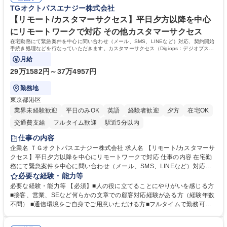
整、資料作成、当日の運営サポート 学歴・資格 学歴：大学院 大学 語学
TGオクトパスエナジー株式会社
力： 資格：
【リモート/カスタマーサクセス】平日夕方以降を中心
にリモートワークで対応 その他カスタマーサクセス
在宅勤務にて緊急案件を中心に問い合わせ（メール、SMS、LINEなど）対応、契約開始
手続き処理などを行なっていただきます。カスタマーサクセス（Digiops：デジオプス）
と運用構築の業務となります。
月給
29万1582円～37万4957円
勤務地
東京都港区
業界未経験歓迎
平日のみOK
英語
経験者歓迎
夕方
在宅OK
交通費支給
フルタイム歓迎
駅近5分以内
仕事の内容
企業名 ＴＧオクトパスエナジー株式会社 求人名 【リモート/カスタマーサ
クセス】平日夕方以降を中心にリモートワークで対応 仕事の内容 在宅勤
務にて緊急案件を中心に問い合わせ（メール、SMS、LINEなど）対応、
契約開始手続き処理などを行なっていただきます。カスタマーサクセス
必要な経験・能力等
（Digiops：デジオプス）と運用構築の業務となります。 ■お問い合わせ
必要な経験・能力等 【必須】■人の役に立てることにやりがいを感じる方
対応業務全般（システム入力、契約手続き含む） ■デジタルコミュニケー
■接客、営業、SEなど何らかの文章での顧客対応経験がある方（経験年数
ションツール（メール、SMS、LINE等）を使用 ■お客様のニーズに応じた
不問） ■通信環境をご自身でご用意いただける方■フルタイムで勤務可能
新プラン案内やトラブル対応 ■土日祝は主にメールでの対応、緊急度の高
な方 ※土日祝は1名体制となるため一人の環境で責任を持って業務を行っ
い問い合わせを優先 ■緊急時の電話対応 エネルギー×Tech！お客様に寄り
ていただける方【歓迎要件】■再生可能エネルギーを世の中に広め地球環