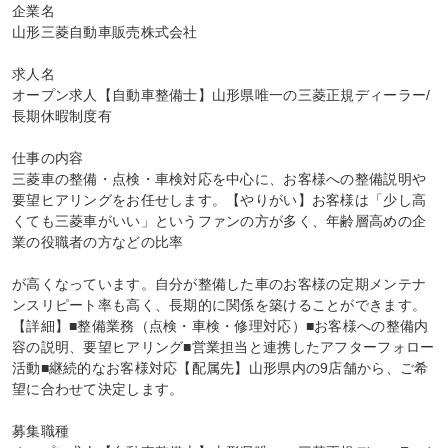
企業名

山形三菱自動車販売株式会社

求人名

オープン求人【自動車整備士】山形県唯一の三菱正規ディーラー/
長期休暇制度有

仕事の内容

三菱車の整備・点検・車検対応を中心に、お客様への整備説明や
要望ヒアリングをお任せします。【やりがい】お客様は「少し高
くても三菱車がいい」というファンの方が多く、年齢層高めの企
業の役職者の方などの比率

が高くなっています。自分が整備した車のお客様の定期メンテナ
ンスリピート率も高く、長期的に関係を築けることができます。

【詳細】■整備業務（点検・車検・修理対応）■お客様への整備内
容の説明、要望ヒアリング■営業担当と連携したアフターフォロー
活動■継続的なお客様対応【配属先】山形県内の9店舗から、ご希
望に合わせて決定します。

募集職種
