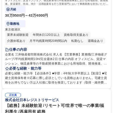
オフィスビル、賃貸マンション、物流倉庫等の不動産開発事業における用地取得、開発推
進、賃貸運営、売却、仲介・活用提案等を行う営業部門において事務業務を担当いただき
ます。
月給
30万9500円～43万4000円
勤務地
東京都港区
業界未経験歓迎
年間休日120日以上
資格取得支援あり
介護休暇あり
月平均残業時間20時間以内
転勤なし
退職金あり
在宅OK
賞与あり
育休あり
完全週休2日制
交通費支給
仕事の内容
駅近5分以内
土日祝休み
寮・社宅あり
企業名 三井物産都市開発株式会社 求人名 【営業事務】業務職/三井物産グ
ループ/平均残業時間10H/完全週休2日 仕事の内容 オフィスビル、賃貸マ
ンション、物流倉庫等の不動産開発事業における用地取得、開発推進、賃
貸運営、売却、仲介・活用提案等を行う営業部門において事務業務を担当
必要な経験・能力等
いただきます。 【詳細】・契約書管理、契約書製本、捺印対応、ファイリ
必要な経験・能力等 【必須条件】■学歴：4年制大学卒業以上【歓迎】■宅
ング、登記簿取得、調書取得・支払業務（各種費用支払、支払管理、請
建士資格保有者※応募に際し必須としている資格はありません。宅建士資
求・支払データ登録、取引先マスター申請対応）・予算作成及び予実管
格をお持ちでない方は入社後に取得を推奨しております（取得・維持費用
理・各種稟議書、報告書作成業務・各種台帳管理、交際費・会議費支払報
の一部補助あり） 【求める人物像】 ・向学心豊かで、主体的に行動でき
告書作成及び月次管理・部内総務庶務全般 など※※配属先によっては上記
る方。 ・社内外の多様な関係者と協調して業務を進められるコミュニケー
の他に担当頂く業務が発生する場合があります。 募集職種 【営業事務】
正社員
ション力がある方。 ・チャレンジを厭わず、粘り強く業務に取り組める
株式会社日本レジストリサービス
業務職/三井物産グループ/平均残業時間10H/完全週休2日
方。多様な関係者と謙虚に信頼関係を構築でき、期限を意識したスケジュ
ール管理が出来る方。※将来的に他部署（営業部門、コーポレート部門）
【総務】未経験歓迎 /リモート可/世界で唯一の事業/福
へのジョブローテーションの可能性があります。 学歴・資格 学歴：大学
利厚生 /再雇用有 総務