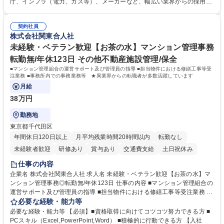
す。総合職として入社いただき、下記いずれかの部門でご活躍いただきま
庁、インフラ（電力、ガス等）、メーカーなど、幅広い業界からの採用実
す。※未経験の方に関しては、入行後3ヶ月間の金融の実務を学んでいた
績があります。 ＜求める人物像＞DBJでは、強い社会的使命感をもち、今
だく研修を準備しております。 ・法人RM業務・金融機能業務・コーポレ
後の日本のあり方を俯瞰する総合性と、金融分野のフロンティアを切り拓
ート・ナレッジ業務 ※それぞれの業務内容に関しては、別途その他労働条
契約社員
く高い志を併せもった人材を求めています。ポテンシャル採用（第2新
株式会社関東合人社
件備考欄に記載 募集職種 【総合職/ポテンシャル採用(第2新卒)】投融資一
卒）では、金融業界での経験や知識を問いません。新たな時代を見据え
体型のソリューション提案
て、複雑化する社会課題の解決に向けて先鞭をつける役割を担いたい、と
未経験・ベテラン歓迎【お茶の水】マンション管理事務
いう気概をお持ちの方を心待ちにしています。 学歴・資格 学歴：大学院
転勤無/年休123日 その他不動産施設管理/保全
大学 語学力： 資格：
■マンション管理組合の運営サポート及び管理員の指導 ■担当物件における修繕工事等受
注業務 ■事務所内での事務業務等 ★異業界からの転職者が多数活躍しています
月給
38万円
勤務地
東京都千代田区
年間休日120日以上
月平均残業時間20時間以内
転勤なし
未経験者歓迎
研修あり
賞与あり
交通費支給
土日祝休み
仕事の内容
企業名 株式会社関東合人社 求人名 未経験・ベテラン歓迎【お茶の水】マ
ンション管理事務◎転勤無/年休123日 仕事の内容 ■マンション管理組合の
運営サポート及び管理員の指導 ■担当物件における修繕工事等受注業務 ■
事務所内での事務業務等 ★異業界からの転職者が多数活躍しています
必要な経験・能力等
【年収補足】532万円 ＋別途インセンティヴで平均約100万円/年（昨年度
必要な経験・能力等 【必須】■資格取得に向けてコツコツ努力できる方 ■
実績） ＋管理業務主任者資格手当50,000円/月 ★親会社である株式会社合
PCスキル（Excel,PowerPoint,Word） ■積極的に行動できる方 【入社