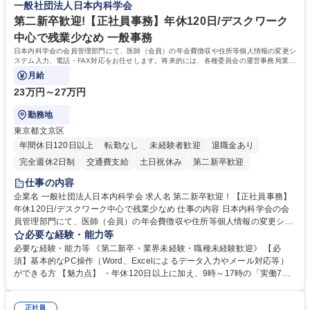
一般社団法人日本内科学会
や社内副業等を活用し、 一人ひとりが挑戦できるカルチャーが浸透してい
ます。 学歴・資格 学歴：大学院 大学 高専 短大 専修学校 高校 語学力：
第二新卒歓迎!【正社員事務】年休120日/デスクワーク
資格：
中心で残業少なめ 一般事務
日本内科学会の会員管理部門にて、医師（会員）の年会費徴収や住所等個人情報の変更シ
ステム入力、電話・FAX対応をお任せします。将来的には、各種委員会の運営事務局業務
などにも幅広く携わっていただきます。
月給
23万円～27万円
勤務地
東京都文京区
年間休日120日以上
転勤なし
未経験者歓迎
退職金あり
完全週休2日制
交通費支給
土日祝休み
第二新卒歓迎
仕事の内容
企業名 一般社団法人日本内科学会 求人名 第二新卒歓迎！【正社員事務】
年休120日/デスクワーク中心で残業少なめ 仕事の内容 日本内科学会の会
員管理部門にて、医師（会員）の年会費徴収や住所等個人情報の変更シス
テム入力、電話・FAX対応をお任せします。将来的には、各種委員会の運
必要な経験・能力等
営事務局業務などにも幅広く携わっていただきます。 【会員管理・データ
必要な経験・能力等 《第二新卒・業界未経験・職種未経験歓迎》 【必
入力業務】 ・医師（会員）の住所変更、個人情報のシステム登録・更新
須】基本的なPC操作（Word、Excelによるデータ入力やメール対応等）
・年会費の徴収管理や入金データの照合確認 【問い合わせ対応】 ・会員
ができる方 【魅力点】 ・年休120日以上に加え、9時～17時の「実働7時
（医師）からの電話、FAX、ネット申請に伴う相談受付 ・複雑な案件のへ
間勤務」で残業も少なくワークライフバランスは抜群です。 【将来的な業
のエスカレーション・連携対応 募集職種 第二新卒歓迎！【正社員事務】
務（各種委員会運営）】 ・学会内における各種委員会のスケジュール調
年休120日/デスクワーク中心で残業少なめ
正社員