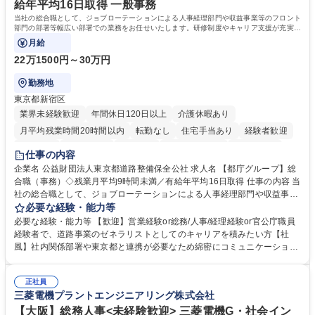
給年平均16日取得 一般事務
当社の総合職として、ジョブローテーションによる人事経理部門や収益事業等のフロント
部門の部署等幅広い部署での業務をお任せいたします。研修制度やキャリア支援が充実し
ております！ ※下記業務詳細
月給
22万1500円～30万円
勤務地
東京都新宿区
業界未経験歓迎
年間休日120日以上
介護休暇あり
月平均残業時間20時間以内
転勤なし
住宅手当あり
経験者歓迎
研修あり
退職金あり
賞与あり
完全週休2日制
交通費支給
仕事の内容
駅近5分以内
資格取得手当あり
食事補助あり
企業名 公益財団法人東京都道路整備保全公社 求人名 【都庁グループ】総
合職（事務）◇残業月平均9時間未満／有給年平均16日取得 仕事の内容 当
社の総合職として、ジョブローテーションによる人事経理部門や収益事業
等のフロント部門の部署等幅広い部署での業務をお任せいたします。研修
必要な経験・能力等
制度やキャリア支援が充実しております！ ※下記業務詳細 【業務詳細】■
必要な経験・能力等 【歓迎】営業経験or総務/人事/経理経験or官公庁職員
管理部門：広報、人事、経理など当公社の運営に係る管理業務 ■収益部
経験者で、道路事業のゼネラリストとしてのキャリアを積みたい方【社
門：駐車場の新規開拓、管理運営、新宿駅西口広場の「イベントコーナ
風】社内関係部署や東京都と連携が必要なため綿密にコミュニケーション
ー」などの管理運営 ■道路部門：整備の急がれる骨格幹線道路や木造住宅
を図っています。 【業務の魅力】■幅広く携われる：総合職（事務）で
密集地域の特定整備路線の用地取得、道路に関する普及啓発事業、都内の
は、駐車場の管理運営や道路用地の取得、公益財団法人の中枢を担う管理
道路施設や道路工事現場の見学ツアー事業 ※入社後は上記いずれかの部門
正社員
部門など多岐に渡る業務を経験できます。 ■様々なプロジェクト：駐車場
三菱電機プラントエンジニアリング株式会社
へ配属。※業務内容変更の範囲：会社の定める業務 募集職種 【都庁グル
事業の他、新宿駅西口広場内に設置された照明を兼ねた広告「ブライトサ
ープ】総合職（事務）◇残業月平均9時間未満／有給年平均16日取得
イン」の管理運営を行うなど、事業収益を生み出す活動を積極的に行って
【大阪】総務人事<未経験歓迎> 三菱電機G・社会イン