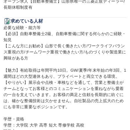
オープン求人【自動車整備士】山形県唯一の三菱正規ディーラー/
長期休暇制度有
求めている人材
必要な経験・能力等

【必須】自動車整備士2級、自動車整備に関する何らかのご経験・
知見

【こんな方にお勧め】山形で長く働きたい方/ワークライフバラン
ス重視の方/チームワーク重視で働きたい方/ものづくりや製造業に
興味がある方

【魅力】有給取得は年間平均10日。GW/夏季/年末年始の年3回、1
週間ほどの大型連休もあり、プライベートと両立できる環境。
【やりがい】展示会や点検・車検などを通して、営業と整備士が
チームとなってお客様とのコミュニケーションを重ねながら愛着
の一台を支えていきます。お客様の満足と信頼を長期的に紡ぐに
は、確かな整備技術は欠かせません。自社製品の売上拡大のため
にも非常に重要なポジションです。

学歴・資格

学歴：大学院 大学 高専 短大 専修学校 高校
