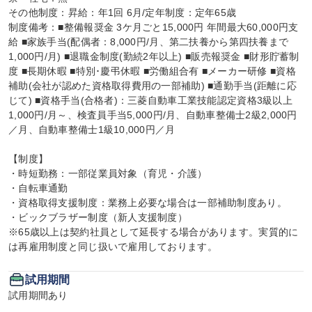
その他制度：昇給：年1回 6月/定年制度：定年65歳

制度備考：■整備報奨金 3ケ月ごと15,000円 年間最大60,000円支
給 ■家族手当(配偶者：8,000円/月、第二扶養から第四扶養まで
1,000円/月) ■退職金制度(勤続2年以上) ■販売報奨金 ■財形貯蓄制
度 ■長期休暇 ■特別･慶弔休暇 ■労働組合有 ■メーカー研修 ■資格
補助(会社が認めた資格取得費用の一部補助) ■通勤手当(距離に応
じて) ■資格手当(合格者)：三菱自動車工業技能認定資格3級以上
1,000円/月～、検査員手当5,000円/月、自動車整備士2級2,000円
／月、自動車整備士1級10,000円／月

【制度】

・時短勤務：一部従業員対象（育児・介護）

・自転車通勤

・資格取得支援制度：業務上必要な場合は一部補助制度あり。

・ビックブラザー制度（新人支援制度）

※65歳以上は契約社員として延長する場合があります。実質的に
は再雇用制度と同じ扱いで雇用しております。
試用期間
試用期間あり
