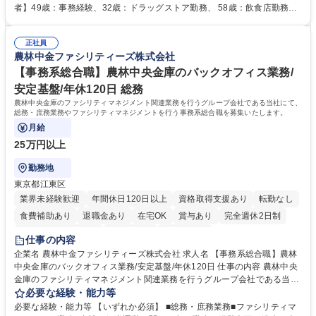
人社計画研究所社のグループ会社として、質の高いサービスと適性価格を
者】49歳：事務経験、32歳：ドラッグストア勤務、 58歳：飲食店勤務
武器に約20年受託戸数増加中です。https://www.gojin.co.jp/abt/abt_3.html
等：中途採用の9割が未経験者！ 【資格取得支援】■メンター制度■社内模
募集職種 未経験・ベテラン歓迎【お茶の水】マンション管理事務◎転勤
試や研修制度など充実！ ＊未資格者の8割以上が入社2年以内に資格を取
無/年休123日
正社員
得出来ております！ 【魅力】■フレックス制度、未経験からでも下限年収
農林中金ファシリティーズ株式会社
を一律支給！ ■管理業務主任者資格取得後には50,000円/月の手当あり！
学歴・資格 学歴：大学院 大学 高専 短大 専修学校 高校 語学力： 資格：第
【事務系総合職】農林中央金庫のバックオフィス業務/
一種運転免許普通自動車
安定基盤/年休120日 総務
農林中央金庫のファシリティマネジメント関連業務を行うグループ会社である当社にて、
総務・庶務業務やファシリティマネジメントを行う事務系総合職を募集いたします。
月給
25万円以上
勤務地
東京都江東区
業界未経験歓迎
年間休日120日以上
資格取得支援あり
転勤なし
食費補助あり
退職金あり
在宅OK
賞与あり
完全週休2日制
インセンティブあり
交通費支給
土日祝休み
仕事の内容
企業名 農林中金ファシリティーズ株式会社 求人名 【事務系総合職】農林
中央金庫のバックオフィス業務/安定基盤/年休120日 仕事の内容 農林中央
金庫のファシリティマネジメント関連業務を行うグループ会社である当社
にて、総務・庶務業務やファシリティマネジメントを行う事務系総合職を
必要な経験・能力等
募集いたします。 ■総務・庶務業務：外部委託先（外注先）や契約書の管
必要な経験・能力等 【いずれか必須】 ■総務・庶務業務■ファシリティマ