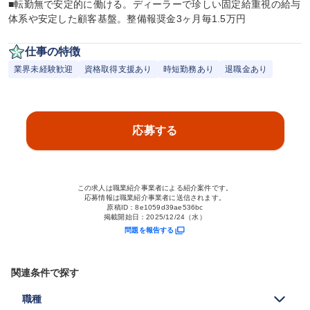
■転勤無で安定的に働ける。ディーラーで珍しい固定給重視の給与
体系や安定した顧客基盤。整備報奨金3ヶ月毎1.5万円
仕事の特徴
業界未経験歓迎
資格取得支援あり
時短勤務あり
退職金あり
応募する
この求人は職業紹介事業者による紹介案件です。
応募情報は職業紹介事業者に送信されます。
原稿ID：
8e1059d39ae536bc
掲載開始日：
2025/12/24（水）
問題を報告する
関連条件で探す
職種