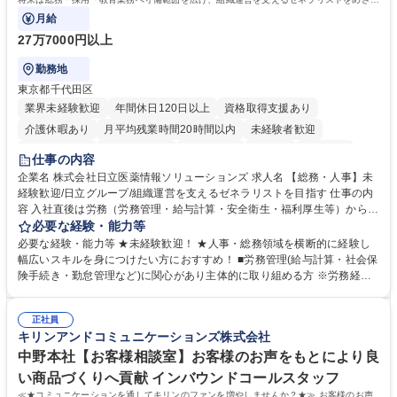
ます。
月給
27万7000円以上
勤務地
東京都千代田区
業界未経験歓迎
年間休日120日以上
資格取得支援あり
介護休暇あり
月平均残業時間20時間以内
未経験者歓迎
住宅手当あり
時短勤務あり
退職金あり
在宅OK
賞与あり
仕事の内容
育休あり
完全週休2日制
交通費支給
土日祝休み
寮・社宅あり
企業名 株式会社日立医薬情報ソリューションズ 求人名 【総務・人事】未
経験歓迎/日立グループ/組織運営を支えるゼネラリストを目指す 仕事の内
容 入社直後は労務（労務管理・給与計算・安全衛生・福利厚生等）からお
任せいたします。将来は総務・採用・教育業務へ守備範囲を広げ、組織運
必要な経験・能力等
営を支えるゼネラリストをめざせます。 ・初期業務：労働時間管理、給与
必要な経験・能力等 ★未経験歓迎！ ★人事・総務領域を横断的に経験し
計算、社会保険対応、福利厚生管理、安全衛生、健康経営推進等をお任せ
幅広いスキルを身につけたい方におすすめ！ ■労務管理(給与計算・社会保
します。ご経験に応じて、休職者管理など、幅広く経験を積んでいただき
険手続き・勤怠管理など)に関心があり主体的に取り組める方 ※労務経験
ます。 ・将来的な広がり：総務・採用・教育・税務対応・経営企画等。
者は早期にご活躍いただけます。 ■チームで仕事を推進できる方■将来は
★メンバーがマンツーマンで丁寧に教えるため、ご経験が浅くても安心！
マネジメント職として活躍したい 【尚可】■人事、労務、採用、教育業務
幅広く経験を積みたい意欲がある方に最適な環境です。 募集職種 【総
正社員
のご経験 ■労務管理（給与計算・社会保険手続き・勤怠管理など）の経験
キリンアンドコミュニケーションズ株式会社
務・人事】未経験歓迎/日立グループ/組織運営を支えるゼネラリストを目
■衛生管理者の資格をお持ちの方 学歴・資格 学歴：大学院 大学 高専 短大
指す
専修学校 高校 語学力： 資格：
中野本社【お客様相談室】お客様のお声をもとにより良
い商品づくりへ貢献 インバウンドコールスタッフ
≪★コミュニケーションを通してキリンのファンを増やしませんか？★≫ お客様のお声