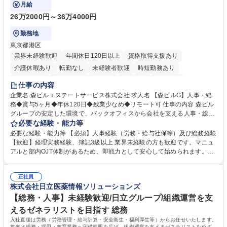
にも挑戦できる、やりがいある環境です。
月給
26万2000円～36万4000円
勤務地
東京都港区
業界未経験歓迎
年間休日120日以上
資格取得支援あり
介護休暇あり
転勤なし
未経験者歓迎
時短勤務あり
経験者歓迎
退職金あり
在宅OK
賞与あり
育休あり
仕事の内容
完全週休2日制
交通費支給
長期歓迎
駅近5分以内
土日祝休み
企業名 森ビルエステートサービス株式会社 求人名 【森ビルG】人事・総
務◆賞与5ヶ月◆年休120日◆残業少なめ◆リモート可 仕事の内容 森ビル
グループの安定した環境で、バックオフィスから会社を支える人事・総務
をお任せします。 労務と総務の業務をバランスよく担当し、ゆくゆくは制
必要な経験・能力等
度改定などのコア業務にも挑戦できる、やりがいある環境です。 ■勤怠管
必要な経験・能力等 【必須】人事経験（労務・給与社保等）及び総務経験
理、給与計算、社会保険手続き、年末調整等の労務管理全般 ■入退社手続
【歓迎】経理実務経験、簿記3級以上 業界未経験の方も歓迎です。マニュ
き、社内規定の改定や人事制度改定などのコア業務 ■社内イベントの企画
アルと部内OJT体制があるため、即戦力として安心して始められます。
運営やその他総務業務全般 ※労務と総務を1：1の割合でお任せ。 入社後
【魅力・やりがい】森ビルGの安定基盤で労務から総務まで幅広く携われ
は部内のOJTを中心に、あなたの経験に合わせて不足している部分はいつ
ます。定型業務に留まらず、社内規定や人事制度の改定など会社のコア業
でも質問・相談できる環境が整っているため、安心して成長できます。 募
正社員
務に挑戦できるため、自身の成長と組織への貢献度をダイレクトに実感で
株式会社日立医薬情報ソリューションズ
集職種 【森ビルG】人事・総務◆賞与5ヶ月◆年休120日◆残業少なめ◆
きます。 残業少なめ、週1日リモート可など、ワークライフバランスを保
リモート可
ち長期活躍できる環境です。 「これまでの幅広い経験を活かし、長期的な
【総務・人事】未経験歓迎/日立グループ/組織運営を支
キャリアを築きたい」という前向きな意欲と挑戦を全力で応援します。 学
えるゼネラリストを目指す 総務
歴・資格 学歴：大学院 大学 高専 短大 専修学校 高校 語学力： 資格：日商
入社直後は労務（労務管理・給与計算・安全衛生・福利厚生等）からお任せいたします。
簿記検定1級 日商簿記検定2級 日商簿記検定3級
将来は総務・採用・教育業務へ守備範囲を広げ、組織運営を支えるゼネラリストをめざせ