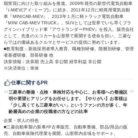
期実現に向けた取り組みを推進。2009年発売の新世代電気自動車
『i-MiEV(アイ･ミーブ)』に続き、2011年12月に軽商用電気自動
車『MINICAB-MiEV』、2013年１月に軽トラック電気自動車
『MINI CAB-MiEV TRUCK』、SUVとしては世界でいち早くプラ
グインハイブリッド車『アウトランダーPHEV』を投入。販売会社
として、先進のエコカーを山形県で展開する使命を担い、三菱な
らではの価値あるクルマとサービスの提供に努めています。

■教育制度：新規採用者導入教育、職種別研修、階層別研修、管理
者基礎研修、部長研修 他

決算情報：決算期 売上高 非公開 経常利益 非公開

※決済単位：単体
仕事に関するPR
三菱車の整備・点検・車検対応を中心に、お客様への整備説
明や要望ヒアリングをお任せします。【やりがい】お客様は
「少し高くても三菱車がいい」というファンの方が多く、年
齢層高めの企業の役職者の方などの比率
企業・求人の特色

■三菱自動車製の新車/中古車販売、自動車整備、部品/用品の販
売、自動車保険代理業を展開。山形県内全域をサポート。
