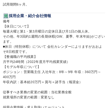
試用期間6ヶ月。
採用企業・紹介会社情報
備考

【休日について】

毎週火曜と第1・第3月曜日の定休日及び月1日の個人休。

その他、年3回約1週間の長期休暇(GW、夏季、年末年始)がござい
ます。

■休日（特別休暇）について 会社カレンダーによりますがおおよ
そ8日程度です。

【整備職の平均残業】

月平均24時間（2022年度月平均残業実績）

【モデル年収について】

ポジション：営業職主任 入社年次：8年～9年 年収：360万円～
400万円

年収内訳：基本給20万円＋賞与＋諸手当（報奨金）

従事すべき業務の変更の範囲：当社業務全般

就業場所の変更の範囲：変更なし

採用企業情報・求人取扱いエージェント
