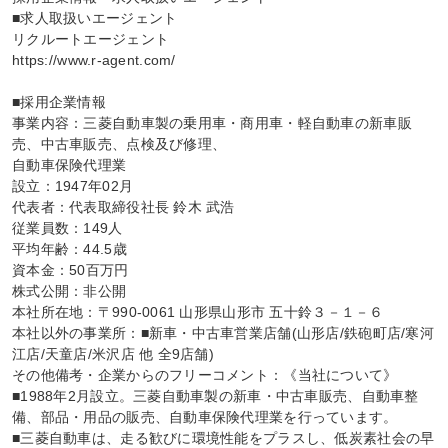
■求人取扱いエージェント

リクルートエージェント

https://www.r-agent.com/

■採用企業情報

事業内容：三菱自動車製の乗用車・商用車・軽自動車の新車販
売、中古車販売、点検及び修理、

自動車保険代理業

設立：1947年02月

代表者：代表取締役社長 鈴木 武浩

従業員数：149人

平均年齢：44.5歳

資本金：50百万円

株式公開：非公開

本社所在地：〒990-0061 山形県山形市 五十鈴３－１－６

本社以外の事業所：■新車・中古車営業店舗(山形店/鉄砲町店/寒河
江店/天童店/米沢店 他 全9店舗)

その他備考・企業からのフリーコメント：《当社について》

■1988年2月設立。三菱自動車製の新車・中古車販売、自動車整
備、部品・用品の販売、自動車保険代理業を行っています。

■三菱自動車は、走る歓びに環境性能をプラスし、低炭素社会の早