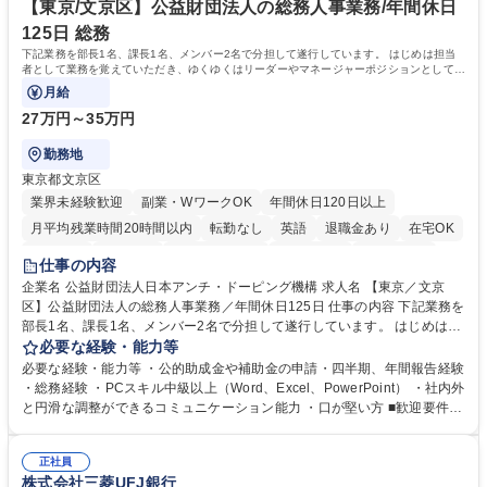
【東京/文京区】公益財団法人の総務人事業務/年間休日
125日 総務
下記業務を部長1名、課長1名、メンバー2名で分担して遂行しています。 はじめは担当
者として業務を覚えていただき、ゆくゆくはリーダーやマネージャーポジションとして活
躍いただくことを期待しています。
月給
27万円～35万円
勤務地
東京都文京区
業界未経験歓迎
副業・WワークOK
年間休日120日以上
月平均残業時間20時間以内
転勤なし
英語
退職金あり
在宅OK
賞与あり
育休あり
完全週休2日制
交通費支給
土日祝休み
仕事の内容
食事補助あり
企業名 公益財団法人日本アンチ・ドーピング機構 求人名 【東京／文京
区】公益財団法人の総務人事業務／年間休日125日 仕事の内容 下記業務を
部長1名、課長1名、メンバー2名で分担して遂行しています。 はじめは担
当者として業務を覚えていただき、ゆくゆくはリーダーやマネージャーポ
必要な経験・能力等
ジションとして活躍いただくことを期待しています。 【総務・人事グルー
必要な経験・能力等 ・公的助成金や補助金の申請・四半期、年間報告経験
プの業務内容】 ・人事制度関連 ・採用活動 ・教育研修の企画、実行 ・勤
・総務経験 ・PCスキル中級以上（Word、Excel、PowerPoint） ・社内外
怠管理 ・官公庁への各種提出 ・法定の会議運営（評議員会、理事会） ・
と円滑な調整ができるコミュニケーション能力 ・口が堅い方 ■歓迎要件
コンプライアンス ・内部規程やルールの管理、整備、文書管理 ・契約関
・採用業務経験 ・英語に抵抗がない方 ・営業経験 学歴・資格 学歴：大学
連 ・衛生管理 ・防災関連・公的助成金の管理・オフィス、ファシリティ
院 大学 高専 短大 専修学校 高校 語学力： 資格：
管理 ・福利厚生関連 ・職員からの問合せ、相談対応 ・その他日常の総務
正社員
株式会社三菱UFJ銀行
業務全般 募集職種 【東京／文京区】公益財団法人の総務人事業務／年間