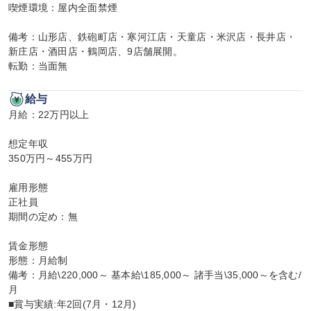
喫煙環境：屋内全面禁煙

備考：山形店、鉄砲町店・寒河江店・天童店・米沢店・長井店・
新庄店・酒田店・鶴岡店、9店舗展開。

転勤：当面無
給与
月給：22万円以上

想定年収

350万円～455万円

雇用形態

正社員

期間の定め：無

賃金形態

形態：月給制

備考：月給\220,000～ 基本給\185,000～ 諸手当\35,000～を含む/
月

■賞与実績:年2回(7月・12月)
