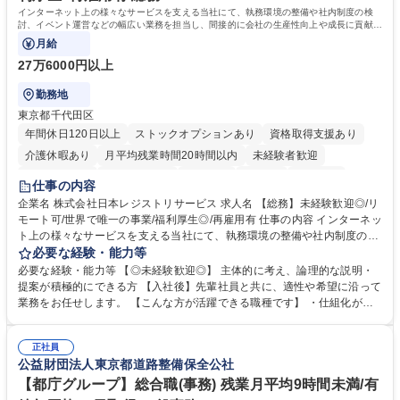
院 大学 語学力： 資格：宅地建物取引士
インターネット上の様々なサービスを支える当社にて、執務環境の整備や社内制度の検
討、イベント運営などの幅広い業務を担当し、間接的に会社の生産性向上や成長に貢献し
ている部署です。
月給
27万6000円以上
勤務地
東京都千代田区
年間休日120日以上
ストックオプションあり
資格取得支援あり
介護休暇あり
月平均残業時間20時間以内
未経験者歓迎
住宅手当あり
時短勤務あり
研修あり
在宅OK
賞与あり
仕事の内容
完全週休2日制
交通費支給
駅近5分以内
土日祝休み
服装自由
企業名 株式会社日本レジストリサービス 求人名 【総務】未経験歓迎◎/リ
モート可/世界で唯一の事業/福利厚生◎/再雇用有 仕事の内容 インターネッ
ト上の様々なサービスを支える当社にて、執務環境の整備や社内制度の検
討、イベント運営などの幅広い業務を担当し、間接的に会社の生産性向上
必要な経験・能力等
や成長に貢献している部署です。 会社の全メンバーが安心して長く成果を
必要な経験・能力等 【◎未経験歓迎◎】 主体的に考え、論理的な説明・
発揮できる環境を整えるために、毎日のメンテナンスや維持管理に加え、
提案が積極的にできる方 【入社後】先輩社員と共に、適性や希望に沿って
新たな施策検討を積極的に行っていただき、会社全体を巻き込み課題解決
業務をお任せします。 【こんな方が活躍できる職種です】 ・仕組化が好
を推進。 ・オフィス運営：執務環境の整備・物品管理・社内規定整備/改
き/得意・協働の姿勢を持っている・優先順位付け、マルチタスクが得意・
善・イベント企画/運営・非常時の対応 など、本人の希望や適性によって
様々な立場で物事を考えられる・定型業務だけでなく突発的な出来事にも
幅広い業務の体得が可能で、多様なキャリアパスを描くことも可能です。
正社員
対処できる・新しいことに興味関心がある 【魅力】■自己啓発支援：資格
公益財団法人東京都道路整備保全公社
募集職種 【総務】未経験歓迎◎/リモート可/世界で唯一の事業/福利厚生◎/
取得や通信教育など費用の80%（年間25万円まで）を補助 ■住宅手当：家
再雇用有
賃の50%（月額7万円まで）を補助 学歴・資格 学歴：大学院 大学 語学
【都庁グループ】総合職(事務) 残業月平均9時間未満/有
力： 資格：