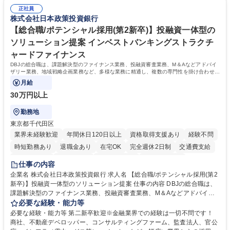
て学んでいただきます。 募集職種 【第二新卒】事務系総合職 #関西を代
した。https://www.osakagas.co.jp/company/press/pr2024/1777576_564
表するインフラ企業 #ポテンシャル採用
正社員
72.html ■エネルギーセキュリティの不安定化や気候変動による自然災害の
株式会社日本政策投資銀行
甚大化など、これまで以上に社会課題解決の重要性が高まっています。
「未来の日常」の創造に向けて持続可能な社会の実現に貢献してまいりま
【総合職/ポテンシャル採用(第2新卒)】投融資一体型の
す。 学歴・資格 学歴：大学院 大学 語学力： 資格：
ソリューション提案 インベストバンキングストラクチ
ャードファイナンス
DBJの総合職は、課題解決型のファイナンス業務、投融資審査業務、M＆Aなどアドバイ
ザリー業務、地域戦略企画業務など、多様な業務に精通し、複数の専門性を掛け合わせて
広く社会に貢献していく職種です。
月給
30万円以上
勤務地
東京都千代田区
業界未経験歓迎
年間休日120日以上
資格取得支援あり
経験不問
時短勤務あり
退職金あり
在宅OK
完全週休2日制
交通費支給
駅近5分以内
土日祝休み
第二新卒歓迎
寮・社宅あり
仕事の内容
食事補助あり
託児所あり
企業名 株式会社日本政策投資銀行 求人名 【総合職/ポテンシャル採用(第2
新卒)】投融資一体型のソリューション提案 仕事の内容 DBJの総合職は、
課題解決型のファイナンス業務、投融資審査業務、M＆Aなどアドバイザ
リー業務、地域戦略企画業務など、多様な業務に精通し、複数の専門性を
必要な経験・能力等
掛け合わせて広く社会に貢献していく職種です。 入社後は、横断的なロー
必要な経験・能力等 第二新卒歓迎※金融業界での経験は一切不問です！
テーションを経て適性や専門性に応じたキャリアを形成していただきま
商社、不動産デベロッパー、コンサルティングファーム、監査法人、官公