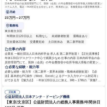
日本内科学会の会員管理部門にて、医師（会員）の年会費徴収や住所等個人情報の変更シ
ステム入力、電話・FAX対応をお任せします。将来的には、各種委員会の運営事務局業務
などにも幅広く携わっていただきます。
月給
23万円～27万円
勤務地
東京都文京区
年間休日120日以上
転勤なし
未経験者歓迎
退職金あり
完全週休2日制
交通費支給
土日祝休み
第二新卒歓迎
仕事の内容
企業名 一般社団法人日本内科学会 求人名 第二新卒歓迎！【正社員事務】
年休120日/デスクワーク中心で残業少なめ 仕事の内容 日本内科学会の会
員管理部門にて、医師（会員）の年会費徴収や住所等個人情報の変更シス
テム入力、電話・FAX対応をお任せします。将来的には、各種委員会の運
必要な経験・能力等
営事務局業務などにも幅広く携わっていただきます。 【会員管理・データ
必要な経験・能力等 《第二新卒・業界未経験・職種未経験歓迎》 【必
入力業務】 ・医師（会員）の住所変更、個人情報のシステム登録・更新
須】基本的なPC操作（Word、Excelによるデータ入力やメール対応等）
・年会費の徴収管理や入金データの照合確認 【問い合わせ対応】 ・会員
ができる方 【魅力点】 ・年休120日以上に加え、9時～17時の「実働7時
（医師）からの電話、FAX、ネット申請に伴う相談受付 ・複雑な案件のへ
間勤務」で残業も少なくワークライフバランスは抜群です。 【将来的な業
のエスカレーション・連携対応 募集職種 第二新卒歓迎！【正社員事務】
務（各種委員会運営）】 ・学会内における各種委員会のスケジュール調
年休120日/デスクワーク中心で残業少なめ
正社員
整、資料作成、当日の運営サポート 学歴・資格 学歴：大学院 大学 語学
公益財団法人日本アンチ・ドーピング機構
力： 資格：
【東京/文京区】公益財団法人の総務人事業務/年間休日