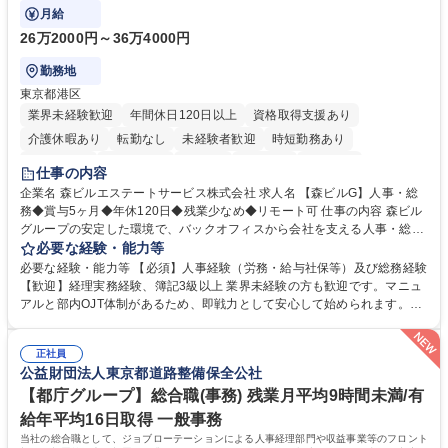
にも挑戦できる、やりがいある環境です。
月給
26万2000円～36万4000円
勤務地
東京都港区
業界未経験歓迎
年間休日120日以上
資格取得支援あり
介護休暇あり
転勤なし
未経験者歓迎
時短勤務あり
経験者歓迎
退職金あり
在宅OK
賞与あり
育休あり
仕事の内容
完全週休2日制
交通費支給
長期歓迎
駅近5分以内
土日祝休み
企業名 森ビルエステートサービス株式会社 求人名 【森ビルG】人事・総
務◆賞与5ヶ月◆年休120日◆残業少なめ◆リモート可 仕事の内容 森ビル
グループの安定した環境で、バックオフィスから会社を支える人事・総務
をお任せします。 労務と総務の業務をバランスよく担当し、ゆくゆくは制
必要な経験・能力等
度改定などのコア業務にも挑戦できる、やりがいある環境です。 ■勤怠管
必要な経験・能力等 【必須】人事経験（労務・給与社保等）及び総務経験
理、給与計算、社会保険手続き、年末調整等の労務管理全般 ■入退社手続
【歓迎】経理実務経験、簿記3級以上 業界未経験の方も歓迎です。マニュ
き、社内規定の改定や人事制度改定などのコア業務 ■社内イベントの企画
アルと部内OJT体制があるため、即戦力として安心して始められます。
運営やその他総務業務全般 ※労務と総務を1：1の割合でお任せ。 入社後
【魅力・やりがい】森ビルGの安定基盤で労務から総務まで幅広く携われ
は部内のOJTを中心に、あなたの経験に合わせて不足している部分はいつ
ます。定型業務に留まらず、社内規定や人事制度の改定など会社のコア業
でも質問・相談できる環境が整っているため、安心して成長できます。 募
正社員
務に挑戦できるため、自身の成長と組織への貢献度をダイレクトに実感で
公益財団法人東京都道路整備保全公社
集職種 【森ビルG】人事・総務◆賞与5ヶ月◆年休120日◆残業少なめ◆
きます。 残業少なめ、週1日リモート可など、ワークライフバランスを保
リモート可
ち長期活躍できる環境です。 「これまでの幅広い経験を活かし、長期的な
【都庁グループ】総合職(事務) 残業月平均9時間未満/有
キャリアを築きたい」という前向きな意欲と挑戦を全力で応援します。 学
給年平均16日取得 一般事務
歴・資格 学歴：大学院 大学 高専 短大 専修学校 高校 語学力： 資格：日商
当社の総合職として、ジョブローテーションによる人事経理部門や収益事業等のフロント