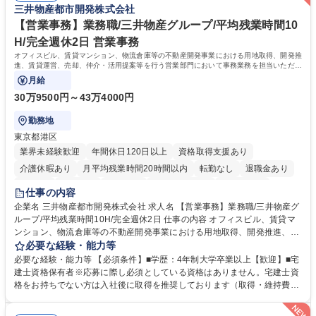
三井物産都市開発株式会社
歴：大学院 大学 高専 短大 語学力： 資格：
【営業事務】業務職/三井物産グループ/平均残業時間10
H/完全週休2日 営業事務
オフィスビル、賃貸マンション、物流倉庫等の不動産開発事業における用地取得、開発推
進、賃貸運営、売却、仲介・活用提案等を行う営業部門において事務業務を担当いただき
ます。
月給
30万9500円～43万4000円
勤務地
東京都港区
業界未経験歓迎
年間休日120日以上
資格取得支援あり
介護休暇あり
月平均残業時間20時間以内
転勤なし
退職金あり
在宅OK
賞与あり
育休あり
完全週休2日制
交通費支給
仕事の内容
駅近5分以内
土日祝休み
寮・社宅あり
企業名 三井物産都市開発株式会社 求人名 【営業事務】業務職/三井物産グ
ループ/平均残業時間10H/完全週休2日 仕事の内容 オフィスビル、賃貸マ
ンション、物流倉庫等の不動産開発事業における用地取得、開発推進、賃
貸運営、売却、仲介・活用提案等を行う営業部門において事務業務を担当
必要な経験・能力等
いただきます。 【詳細】・契約書管理、契約書製本、捺印対応、ファイリ
必要な経験・能力等 【必須条件】■学歴：4年制大学卒業以上【歓迎】■宅
ング、登記簿取得、調書取得・支払業務（各種費用支払、支払管理、請
建士資格保有者※応募に際し必須としている資格はありません。宅建士資
求・支払データ登録、取引先マスター申請対応）・予算作成及び予実管
格をお持ちでない方は入社後に取得を推奨しております（取得・維持費用
理・各種稟議書、報告書作成業務・各種台帳管理、交際費・会議費支払報
の一部補助あり） 【求める人物像】 ・向学心豊かで、主体的に行動でき
告書作成及び月次管理・部内総務庶務全般 など※※配属先によっては上記
る方。 ・社内外の多様な関係者と協調して業務を進められるコミュニケー