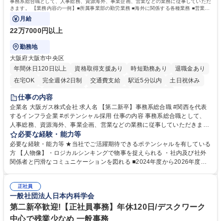
事務系総合職として、人事総務、資源海外、事業企画、営業などの業務に従事していただ
きます。 【業務内容の一例】■所属事業部の勤労業務 ■海外に関係する各種業務 ■営業部
門の企画スタッフ、ルート営業
月給
22万7000円以上
勤務地
大阪府大阪市中央区
年間休日120日以上
資格取得支援あり
時短勤務あり
退職金あり
在宅OK
完全週休2日制
交通費支給
駅近5分以内
土日祝休み
服装自由
第二新卒歓迎
寮・社宅あり
食事補助あり
仕事の内容
企業名 大阪ガス株式会社 求人名 【第二新卒】事務系総合職 #関西を代表
するインフラ企業 #ポテンシャル採用 仕事の内容 事務系総合職として、
人事総務、資源海外、事業企画、営業などの業務に従事していただきま
す。 【業務内容の一例】■所属事業部の勤労業務 ■海外に関係する各種業
必要な経験・能力等
務 ■営業部門の企画スタッフ、ルート営業 【キャリアパス】入社後の配属
必要な経験・能力等 ★当社でご活躍期待できるポテンシャルを有している
ポジションで一定期間ご活躍頂いた後、本人の適性及び将来のキャリアを
方 【人物像】・ロジカルシンキングで物事を捉えられる ・社内及び社外
鑑みてジョブローテーションを行います。 【育成】OJTでの現場育成や研
関係者と円滑なコミュニケーションを図れる ■2024年度から2026年度ま
修カリキュラムを通じて、Daigasグループの業務で必要となる知識につい
での3ヵ年を対象とする「Daigasグループ中期経営計画2026」を策定しま
て学んでいただきます。 募集職種 【第二新卒】事務系総合職 #関西を代
した。https://www.osakagas.co.jp/company/press/pr2024/1777576_564
表するインフラ企業 #ポテンシャル採用
正社員
72.html ■エネルギーセキュリティの不安定化や気候変動による自然災害の
一般社団法人日本内科学会
甚大化など、これまで以上に社会課題解決の重要性が高まっています。
「未来の日常」の創造に向けて持続可能な社会の実現に貢献してまいりま
第二新卒歓迎!【正社員事務】年休120日/デスクワーク
す。 学歴・資格 学歴：大学院 大学 語学力： 資格：
中心で残業少なめ 一般事務