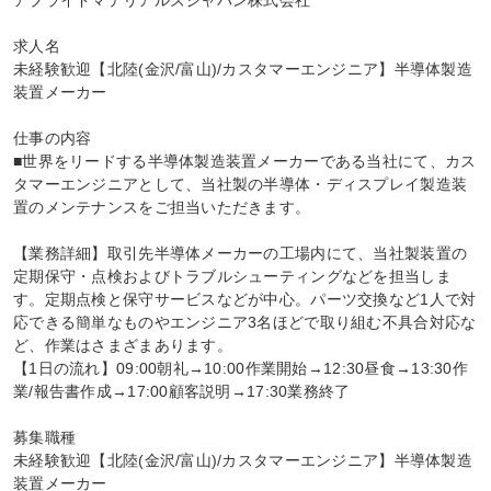
アプライドマテリアルズジャパン株式会社

求人名

未経験歓迎【北陸(金沢/富山)/カスタマーエンジニア】半導体製造
装置メーカー

仕事の内容

■世界をリードする半導体製造装置メーカーである当社にて、カス
タマーエンジニアとして、当社製の半導体・ディスプレイ製造装
置のメンテナンスをご担当いただきます。

【業務詳細】取引先半導体メーカーの工場内にて、当社製装置の
定期保守・点検およびトラブルシューティングなどを担当しま
す。定期点検と保守サービスなどが中心。パーツ交換など1人で対
応できる簡単なものやエンジニア3名ほどで取り組む不具合対応な
ど、作業はさまざまあります。

【1日の流れ】09:00朝礼→10:00作業開始→12:30昼食→13:30作
業/報告書作成→17:00顧客説明→17:30業務終了

募集職種

未経験歓迎【北陸(金沢/富山)/カスタマーエンジニア】半導体製造
装置メーカー