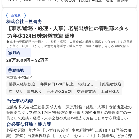
（Excel、Word、PowerPoint）がある方 【歓迎】■物流・運送・自動車・
理念である「日本の物流を守り抜く」ために重要な役割を担い、社会イン
輸送機器業界での勤務経験をお持ちの方 【身につくスキル】■高度な調
フラを支える責任とやりがいを実感できます。 ※勤務地は東京本社（六本
整・交渉力：社内外との調整により高度な調整・交渉力が養われます。■
木ヒルズ）になります。 ※毎週土日しっかり休める週休2日制です。 募集
正社員
コストマネジメント能力：整備工場からの修理費の見積もりを精査し、無
株式会社三笠書房
職種 【本社車両管理】土日祝休み/六本木ヒルズ勤務/働きやすさ◎
駄なコストを見極めるため、経営的視点での数字感覚が身につきます。■
期日・進捗管理能力：リース開始日や車検のタイミング等を管理し調整す
【東京/総務・経理・人事】老舗出版社の管理部スタッ
る力が身に付きます。 学歴・資格 学歴：大学院 大学 語学力： 資格：
フ/年休124日/未経験歓迎 総務
◆当社の管理部門の一員として総務・経理・人事全般の業務を幅広くお任せします◎風通
しが良く、社員一人ひとりの意思を尊重する社風です。気軽に相談し合える環境で幅広い
バックオフィス業務を習得いただきます。
月給
28万3000円～32万円
勤務地
東京都千代田区
業界未経験歓迎
年間休日120日以上
転勤なし
未経験者歓迎
在宅OK
賞与あり
完全週休2日制
交通費支給
土日祝休み
仕事の内容
企業名 株式会社三笠書房 求人名 【東京/総務・経理・人事】老舗出版社の
管理部スタッフ/年休124日/未経験歓迎 仕事の内容 ◆当社の管理部門の一
員として総務・経理・人事全般の業務を幅広くお任せします◎風通しが良
く、社員一人ひとりの意思を尊重する社風です。気軽に相談し合える環境
必要な経験・能力等
で幅広いバックオフィス業務を習得いただきます。 具体的には■総務：備
必要な経験・能力等 【いずれも必須】事務経験/簿記三級(または同等の知
品補充、採用に関するスケジュール調整など■経理；経費精算、入出金管
識) 【歓迎】出版業界経験 【こんな方におススメ！】 決算業務など狭く深