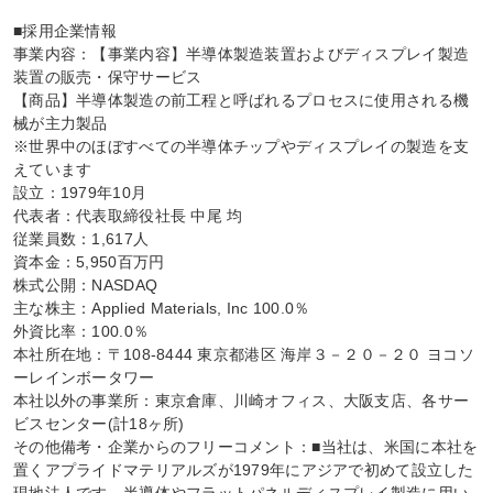
■採用企業情報

事業内容：【事業内容】半導体製造装置およびディスプレイ製造
装置の販売・保守サービス

【商品】半導体製造の前工程と呼ばれるプロセスに使用される機
械が主力製品

※世界中のほぼすべての半導体チップやディスプレイの製造を支
えています

設立：1979年10月

代表者：代表取締役社長 中尾 均

従業員数：1,617人

資本金：5,950百万円

株式公開：NASDAQ

主な株主：Applied Materials, Inc 100.0％

外資比率：100.0％

本社所在地：〒108-8444 東京都港区 海岸３－２０－２０ ヨコソ
ーレインボータワー

本社以外の事業所：東京倉庫、川崎オフィス、大阪支店、各サー
ビスセンター(計18ヶ所)

その他備考・企業からのフリーコメント：■当社は、米国に本社を
置くアプライドマテリアルズが1979年にアジアで初めて設立した