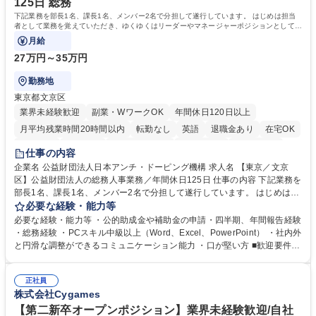
125日 総務
下記業務を部長1名、課長1名、メンバー2名で分担して遂行しています。 はじめは担当
者として業務を覚えていただき、ゆくゆくはリーダーやマネージャーポジションとして活
躍いただくことを期待しています。
月給
27万円～35万円
勤務地
東京都文京区
業界未経験歓迎
副業・WワークOK
年間休日120日以上
月平均残業時間20時間以内
転勤なし
英語
退職金あり
在宅OK
賞与あり
育休あり
完全週休2日制
交通費支給
土日祝休み
仕事の内容
食事補助あり
企業名 公益財団法人日本アンチ・ドーピング機構 求人名 【東京／文京
区】公益財団法人の総務人事業務／年間休日125日 仕事の内容 下記業務を
部長1名、課長1名、メンバー2名で分担して遂行しています。 はじめは担
当者として業務を覚えていただき、ゆくゆくはリーダーやマネージャーポ
必要な経験・能力等
ジションとして活躍いただくことを期待しています。 【総務・人事グルー
必要な経験・能力等 ・公的助成金や補助金の申請・四半期、年間報告経験
プの業務内容】 ・人事制度関連 ・採用活動 ・教育研修の企画、実行 ・勤
・総務経験 ・PCスキル中級以上（Word、Excel、PowerPoint） ・社内外
怠管理 ・官公庁への各種提出 ・法定の会議運営（評議員会、理事会） ・
と円滑な調整ができるコミュニケーション能力 ・口が堅い方 ■歓迎要件
コンプライアンス ・内部規程やルールの管理、整備、文書管理 ・契約関
・採用業務経験 ・英語に抵抗がない方 ・営業経験 学歴・資格 学歴：大学
連 ・衛生管理 ・防災関連・公的助成金の管理・オフィス、ファシリティ
院 大学 高専 短大 専修学校 高校 語学力： 資格：
管理 ・福利厚生関連 ・職員からの問合せ、相談対応 ・その他日常の総務
正社員
株式会社Cygames
業務全般 募集職種 【東京／文京区】公益財団法人の総務人事業務／年間
休日125日
【第二新卒オープンポジション】業界未経験歓迎/自社