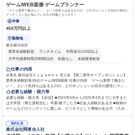
ゲーム/WEB面接 ゲームプランナー
「ゲーム業界で働きたい！」という気持ちはあるものの、どのポジションが自分の適性に
マッチしているか悩んでいる方が対象となります！
年俸
450万円以上
勤務地
東京都渋谷区
業界未経験歓迎
ランチタイム
年間休日120日以上
月平均残業時間20時間以内
転勤なし
未経験者歓迎
住宅手当あり
経験者歓迎
完全週休2日制
インセンティブあり
仕事の内容
交通費支給
土日祝休み
服装自由
昼食補助あり
第二新卒歓迎
企業名 株式会社Ｃｙｇａｍｅｓ 求人名 【第二新卒オープンポジション】
業界未経験歓迎/自社ゲーム/WEB面接 仕事の内容 「ゲーム業界で働きた
食事補助あり
い！」という気持ちはあるものの、どのポジションが自分の適性にマッチ
しているか悩んでいる方が対象となります！ 総合職（プランナー/データ
必要な経験・能力等
アナリストなど）、技術職（開発エンジニ ア/インフラエンジニアな
必要な経験・能力等 【必須】■2023年3月から2025年3月までに大学また
ど）、デザイン職（デザイナー/イラストレ ーターなど）等から、面接で
は大学院（博士課程含む）卒業/修了した方■社会人経験がある方 ■映画や
ご希望と適正にマッチしたポジションをご案内いたします。ゲームやエン
ゲームなどのコンテンツに親しみ、ビジネスとして興味がある方 《入社実
タメコンテンツが大好きで、「ゲーム業界の未来を自らの手で作りたい」
績 例》 ・メーカー → プロジェクトマネージャー ・ソーシャルゲーム →
「最高のコンテンツを作るためには、何でもやる」という情熱に溢れた方
ゲームプランナー ・通信 → ゲームエンジニア ・独立行政法人 → データ
のご応募をお待ちしております。 募集職種 【第二新卒オープンポジショ
契約社員
サイエンティスト 学歴・資格 学歴：大学院 大学 語学力： 資格：
株式会社関東合人社
ン】業界未経験歓迎/自社ゲーム/WEB面接