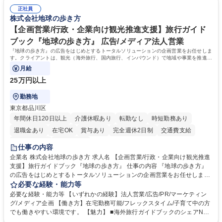
場へ見積依頼・価格交渉、サンプルの品質確認や検査の手配、ライセンス
の生産管理業務の経験 ≪求める人物像≫ ・製品の検品業務などあるた
元様とのやり取り、輸入関連の書類の管理、国内倉庫での品質チェック、
正社員
め、『コツコツと実直に取り組める方』 ・工場やライセンス元を含む社内
株式会社地球の歩き方
工場開拓などがございます。 募集職種 【生産管理】キャラクターバック
外関係者と友好なコミュニケーションが取れる方 ※折衝は営業担当がメイ
や雑貨の生産・品質管理/年休125日/転勤無
ンで行います。 学歴・資格 学歴：大学院 大学 高専 短大 専修学校 高校 語
【企画営業/行政・企業向け観光推進支援】旅行ガイド
学力： 資格：
ブック『地球の歩き方』 広告/メディア法人営業
『地球の歩き方』の広告をはじめとするトータルソリューションの企画営業をお任せしま
す。クライアントは、観光（海外旅行、国内旅行、インバウンド）で地域や事業を推進し
たい国内外の行政や企業です。
月給
25万円以上
勤務地
東京都品川区
年間休日120日以上
介護休暇あり
転勤なし
時短勤務あり
退職金あり
在宅OK
賞与あり
完全週休2日制
交通費支給
駅近5分以内
土日祝休み
仕事の内容
企業名 株式会社地球の歩き方 求人名 【企画営業/行政・企業向け観光推進
支援】旅行ガイドブック『地球の歩き方』 仕事の内容 『地球の歩き方』
の広告をはじめとするトータルソリューションの企画営業をお任せしま
す。クライアントは、観光（海外旅行、国内旅行、インバウンド）で地域
必要な経験・能力等
や事業を推進したい国内外の行政や企業です。 【業務詳細】■『地球の歩
必要な経験・能力等 【いずれかの経験】法人営業/広告/PR/マーケティン
き方』は海外旅行ガイドブックのNo.1ブランドであり、国内旅行において
グ/メディア企画 【働き方】在宅勤務可能/フレックスタイム/子育て中の方
も牽引しております。観光推進支援においても、業界を牽引する意欲的な
でも働きやすい環境です。 【魅力】 ■海外旅行ガイドブックのシェアNo.1
取り組みが期待されています■インバウンドは、日本の地域の未来を担う
メディアとして、個人旅行文化の拡大と定着を担ってきたブランドに携わ