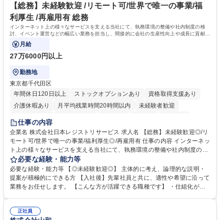
学歴・資格 学歴：大学院 大学 高専 短大 専修学校 高校 語学力： 資格：第
【総務】未経験歓迎 /リモート可/世界で唯一の事業/福
一種運転免許普通自動車
利厚生 /再雇用有 総務
インターネット上の様々なサービスを支える当社にて、執務環境の整備や社内制度の検
討、イベント運営などの幅広い業務を担当し、間接的に会社の生産性向上や成長に貢献し
ている部署です。
月給
27万6000円以上
勤務地
東京都千代田区
年間休日120日以上
ストックオプションあり
資格取得支援あり
介護休暇あり
月平均残業時間20時間以内
未経験者歓迎
住宅手当あり
時短勤務あり
研修あり
在宅OK
賞与あり
仕事の内容
完全週休2日制
交通費支給
駅近5分以内
土日祝休み
服装自由
企業名 株式会社日本レジストリサービス 求人名 【総務】未経験歓迎◎/リ
モート可/世界で唯一の事業/福利厚生◎/再雇用有 仕事の内容 インターネッ
ト上の様々なサービスを支える当社にて、執務環境の整備や社内制度の検
討、イベント運営などの幅広い業務を担当し、間接的に会社の生産性向上
必要な経験・能力等
や成長に貢献している部署です。 会社の全メンバーが安心して長く成果を
必要な経験・能力等 【◎未経験歓迎◎】 主体的に考え、論理的な説明・
発揮できる環境を整えるために、毎日のメンテナンスや維持管理に加え、
提案が積極的にできる方 【入社後】先輩社員と共に、適性や希望に沿って
新たな施策検討を積極的に行っていただき、会社全体を巻き込み課題解決
業務をお任せします。 【こんな方が活躍できる職種です】 ・仕組化が好
を推進。 ・オフィス運営：執務環境の整備・物品管理・社内規定整備/改
き/得意・協働の姿勢を持っている・優先順位付け、マルチタスクが得意・
善・イベント企画/運営・非常時の対応 など、本人の希望や適性によって
様々な立場で物事を考えられる・定型業務だけでなく突発的な出来事にも
幅広い業務の体得が可能で、多様なキャリアパスを描くことも可能です。
正社員
対処できる・新しいことに興味関心がある 【魅力】■自己啓発支援：資格