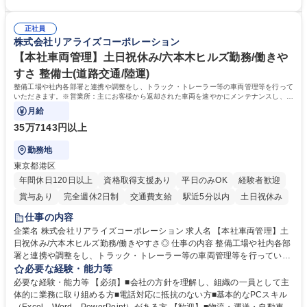
セスの推進 ★外注連携など幅広い業務に携わるため、事務スキルだけでな
ビジネスを展開する企業のインフラを支えるため、エンタメ業界の裏側を
く 進行管理能力や調整力など、市場価値の高いキャリアアップが可能で
体感しながら、社会貢献性の高い業務に携わることができます。■単なる
す。 ※業務の変更範囲：会社の定める業務※ 募集職種 【コーポレート庶
正社員
ルーティンワークに留まらず、外注事業者との連携や業務プロセスの推進
株式会社リアライズコーポレーション
務】未経験歓迎/土日祝休/エンタメを支える事務
など、自らの裁量で組織の仕組みづくりに関われるやりがいがあります。
■土日祝休みで、プライベートと両立しながら専門スキルを磨ける環境で
【本社車両管理】土日祝休み/六本木ヒルズ勤務/働きや
す。 学歴・資格 学歴：大学院 大学 高専 短大 専修学校 高校 語学力： 資
すさ 整備士(道路交通/陸運)
格：
整備工場や社内各部署と連携や調整をし、トラック・トレーラー等の車両管理等を行って
いただきます。※営業所：主にお客様から返却された車両を速やかにメンテナンスし、次
のお客様にお貸し出しするための拠点
月給
35万7143円以上
勤務地
東京都港区
年間休日120日以上
資格取得支援あり
平日のみOK
経験者歓迎
賞与あり
完全週休2日制
交通費支給
駅近5分以内
土日祝休み
仕事の内容
企業名 株式会社リアライズコーポレーション 求人名 【本社車両管理】土
日祝休み/六本木ヒルズ勤務/働きやすさ◎ 仕事の内容 整備工場や社内各部
署と連携や調整をし、トラック・トレーラー等の車両管理等を行っていた
だきます。※営業所：主にお客様から返却された車両を速やかにメンテナ
必要な経験・能力等
ンスし、次のお客様にお貸し出しするための拠点 【具体的には】■整備工
必要な経験・能力等 【必須】■会社の方針を理解し、組織の一員として主
場への整備発注・入出庫調整、社内各部署との連携・調整■車両の入出庫
体的に業務に取り組める方■電話対応に抵抗のない方■基本的なPCスキル
スケジュール管理■返却車両の整備に関する調査・進捗管理等※弊社事業