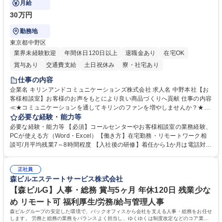
月給
30万円
勤務地
東京都中野区
業界未経験歓迎
年間休日120日以上
退職金あり
在宅OK
賞与あり
交通費支給
土日祝休み
寮・社宅あり
仕事の内容
企業名 キリンアンドコミュニケーションズ株式会社 求人名 中野本社【お
客様相談室】お客様のお声をもとにより良い商品づくりへ貢献 仕事の内容
≪★コミュニケーションを通してキリンのファンを増やしませんか？★≫
お客様のお声をより良い商品づくりに活かしていく上で、窓口となるお客
必要な経験・能力等
様相談室でのお仕事です。 日々お客様からいただくキリングループへのご
必要な経験・能力等 【必須】コールセンターやお客様相談室の業務経験、
意見を、企業活動に活かしています。お客様からの声に迅速かつ誠意をも
PCが使える方（Word・Excel）【働き方】在宅勤務・リモートワーク相
って対応、情報提供するとともにグループ内活動に反映しています。 【具
談可/月平均残業7～8時間程度 【入社後の研修】着任から1か月は電話対応
体的には】電話応対、メール、お手紙対応、ご指摘品調査報告書作成、有
のOJTを中心に実施し、電話対応に慣れた段階でメール・手紙のOJTを実
人チャットボット対応など。 【1日の対応件数】■電話：月間一人当たり
施する予定です。独り立ち以降もしっかりフォローする体制を整えていま
平均100件前後■メール・手紙：同上40件前後 募集職種 中野本社【お客様
正社員
すのでご安心ください。 【当社について】キリングループの広報機能を担
森ビルエステートサービス株式会社
相談室】お客様のお声をもとにより良い商品づくりへ貢献
う会社として、お客様との出会いを大切にし、磨き上げたホスピタリティ
を込めてコミュニケーションをとりながら広報関連業務を行っておりま
【森ビルG】人事・総務 賞与5ヶ月 年休120日 残業少な
す。 学歴・資格 学歴：大学院 大学 高専 短大 専修学校 高校 語学力： 資
め リモート可 福利厚生/労務/給与管理人事
格：
森ビルグループの安定した環境で、バックオフィスから会社を支える人事・総務をお任せ
します。 労務と総務の業務をバランスよく担当し、ゆくゆくは制度改定などのコア業務