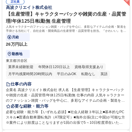
の他に担当頂く業務が発生する場合があります。 募集職種 【営業事務】
正社員
ション力がある方。 ・チャレンジを厭わず、粘り強く業務に取り組める
高波クリエイト株式会社
業務職/三井物産グループ/平均残業時間10H/完全週休2日
方。多様な関係者と謙虚に信頼関係を構築でき、期限を意識したスケジュ
ール管理が出来る方。※将来的に他部署（営業部門、コーポレート部門）
【生産管理】キャラクターバックや雑貨の生産・品質管
へのジョブローテーションの可能性があります。 学歴・資格 学歴：大学
理/年休125日/転勤無 生産管理
院 大学 語学力： 資格：宅地建物取引士
人気キャラクターのファッション雑貨・バッグを中心に、多彩なアイテムの企画・製造を
手掛ける当社にて、自社企画・開発商品の生産管理・品質管理を担当。『かわいい』を届
けるやりがいのあるポジションです。
月給
26万円以上
勤務地
東京都渋谷区
業界未経験歓迎
年間休日120日以上
資格取得支援あり
月平均残業時間20時間以内
平日のみOK
転勤なし
英語
住宅手当あり
研修あり
退職金あり
在宅OK
賞与あり
仕事の内容
完全週休2日制
交通費支給
駅近5分以内
中国語
土日祝休み
企業名 高波クリエイト株式会社 求人名 【生産管理】キャラクターバック
や雑貨の生産・品質管理/年休125日/転勤無 仕事の内容 人気キャラクター
のファッション雑貨・バッグを中心に、多彩なアイテムの企画・製造を手
掛ける当社にて、自社企画・開発商品の生産管理・品質管理を担当。『か
必要な経験・能力等
わいい』を届けるやりがいのあるポジションです。 有名ブランドやキャラ
必要な経験・能力等 【いずれも必須】■社会人経験３年以上■基本的なPC
クターライセンスを活用した商品の企画・開発・販売を行っています。企
スキル■普通自動車運転免許（AT限定可）■海外出張(主に中国)が可能な方
画段階から納品まで、商品の製造に関わる全てのプロセスにおいて、生産
※案件により頻度はことなりますが1回の出張で5～10日程度滞在いただ
管理及び品質管理を担当。仕様書の作成、生産スケジュールの組立て、工
く予定です。 【歓迎】■英語もしくは中国語に抵抗のない方■雑貨品など