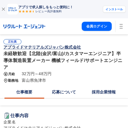
アプリで求人探しをもっと便利に！
インストール
レビュー高評価
無料
会員ログイン
正社員
アプライドマテリアルズジャパン株式会社
未経験歓迎【北陸(金沢/富山)/カスタマーエンジニア】半
導体製造装置メーカー 機械フィールド/サポートエンジニ
ア
32万円～48万円
月給
富山県魚津市
勤務地
仕事概要
応募について
採用企業情報
仕事内容
企業名
