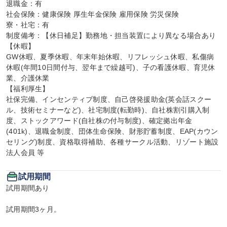
退職金：有

社会保険：健康保険 厚生年金保険 雇用保険 労災保険

寮・社宅：有

制度備考：【休日補足】勤務地・担当装置により異なる場合あり

【休暇】

GW休暇、夏季休暇、年末年始休暇、リフレッシュ休暇、私傷病
休暇(年間10日間付与、翌年まで繰越可)、子の看護休暇、育児休
業、介護休業

【福利厚生】

社保完備、インセンティブ制度、自己啓発援助金(英会話スクー
ル、技術セミナーなど)、社宅制度(転勤時)、自社株割引購入制
度、ストックアワード(自社株の付与制度)、確定拠出年金
(401k)、退職金制度、団体生命保険、財形貯蓄制度、EAP(カウン
セリング)制度、資格取得補助、各種サークル活動、リゾート施設
法人会員 等
試用期間
試用期間あり

試用期間3ヶ月。