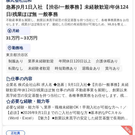
株式会社山和
募集職種 【総務】未経験歓迎◎/リモート可/世界で唯一の事業/福利厚生◎/
取得や通信教育など費用の80%（年間25万円まで）を補助 ■住宅手当：家
再雇用有
賃の50%（月額7万円まで）を補助 学歴・資格 学歴：大学院 大学 語学
急募|9月1日入社 【渋谷/一般事務】未経験歓迎/年休124
力： 資格：
日/残業ほぼ無 一般事務
不動産事業を展開し、創業以来黒字経営の安定基盤を持つ当社にて、各種事務業務をお任
せします。残業がほぼ発生せず、連続した日程の有給取得が可能なため、WLBを整えた
い方にお勧めの環境です！
月給
31万円～33万円
勤務地
東京都渋谷区
制服あり
業界未経験歓迎
年間休日120日以上
介護休暇あり
転勤なし
未経験者歓迎
時短勤務あり
退職金あり
賞与あり
育休あり
完全週休2日制
交通費支給
土日祝休み
仕事の内容
企業名 株式会社山和 求人名 ◆急募｜9月1日入社◆【渋谷/一般事務】未経
験歓迎/年休124日/残業ほぼ無 仕事の内容 不動産事業を展開し、創業以来
黒字経営の安定基盤を持つ当社にて、各種事務業務をお任せします。残業
がほぼ発生せず、連続した日程の有給取得が可能なため、WLBを整えたい
必要な経験・能力等
方にお勧めの環境です！ 入社後はOJTを通じて丁寧に研修を行いますの
必要な経験・能力等 ＼業界・職種未経験OK！早期入社が可能な方へ！／
で、事務未経験の方でも安心して臨むことができます。 【業務詳細】■電
【必須】■2026年9月1日までのご入社が可能な方 ■基本的なPCスキル
話・来客対応 ■物件の鍵や社内の備品管理 ■データ入力や書類作成 ■契約
（Word・Excel） 【魅力】 ■創業以来黒字の安定した経営基盤で長期的に
書などのファイリング ■郵送物の仕訳・発送 など 募集職種 ◆急募｜9月1
安心して働ける環境 ■残業ほぼなしで働きやすさ抜群、プライベートとの
日入社◆【渋谷/一般事務】未経験歓迎/年休124日/残業ほぼ無
両立が可能 ■有給取得を積極的に推奨、年間10日程度の取得実績 ■1ヶ月
正社員
のOJTで業務を習得可能、未経験でもしっかりサポート 学歴・資格 学