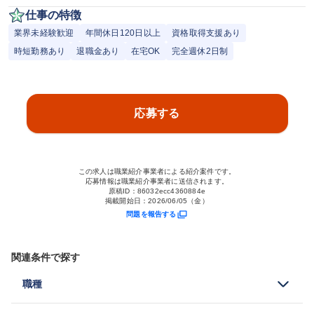
仕事の特徴
業界未経験歓迎
年間休日120日以上
資格取得支援あり
時短勤務あり
退職金あり
在宅OK
完全週休2日制
応募する
この求人は職業紹介事業者による紹介案件です。
応募情報は職業紹介事業者に送信されます。
原稿ID：
86032ecc4360884e
掲載開始日：
2026/06/05（金）
問題を報告する
関連条件で探す
職種