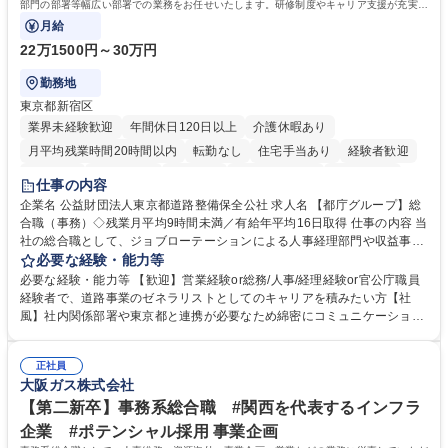
簿記検定1級 日商簿記検定2級 日商簿記検定3級
部門の部署等幅広い部署での業務をお任せいたします。研修制度やキャリア支援が充実し
ております！ ※下記業務詳細
月給
22万1500円～30万円
勤務地
東京都新宿区
業界未経験歓迎
年間休日120日以上
介護休暇あり
月平均残業時間20時間以内
転勤なし
住宅手当あり
経験者歓迎
研修あり
退職金あり
賞与あり
完全週休2日制
交通費支給
仕事の内容
駅近5分以内
資格取得手当あり
食事補助あり
企業名 公益財団法人東京都道路整備保全公社 求人名 【都庁グループ】総
合職（事務）◇残業月平均9時間未満／有給年平均16日取得 仕事の内容 当
社の総合職として、ジョブローテーションによる人事経理部門や収益事業
等のフロント部門の部署等幅広い部署での業務をお任せいたします。研修
必要な経験・能力等
制度やキャリア支援が充実しております！ ※下記業務詳細 【業務詳細】■
必要な経験・能力等 【歓迎】営業経験or総務/人事/経理経験or官公庁職員
管理部門：広報、人事、経理など当公社の運営に係る管理業務 ■収益部
経験者で、道路事業のゼネラリストとしてのキャリアを積みたい方【社
門：駐車場の新規開拓、管理運営、新宿駅西口広場の「イベントコーナ
風】社内関係部署や東京都と連携が必要なため綿密にコミュニケーション
ー」などの管理運営 ■道路部門：整備の急がれる骨格幹線道路や木造住宅
を図っています。 【業務の魅力】■幅広く携われる：総合職（事務）で
密集地域の特定整備路線の用地取得、道路に関する普及啓発事業、都内の
は、駐車場の管理運営や道路用地の取得、公益財団法人の中枢を担う管理
道路施設や道路工事現場の見学ツアー事業 ※入社後は上記いずれかの部門
正社員
部門など多岐に渡る業務を経験できます。 ■様々なプロジェクト：駐車場
大阪ガス株式会社
へ配属。※業務内容変更の範囲：会社の定める業務 募集職種 【都庁グル
事業の他、新宿駅西口広場内に設置された照明を兼ねた広告「ブライトサ
ープ】総合職（事務）◇残業月平均9時間未満／有給年平均16日取得
イン」の管理運営を行うなど、事業収益を生み出す活動を積極的に行って
【第二新卒】事務系総合職 #関西を代表するインフラ
います。 学歴・資格 学歴：大学院 大学 高専 短大 専修学校 高校 語学力：
企業 #ポテンシャル採用 事業企画
資格：