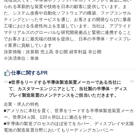
現地法人です。半導体やフラットパネルディスプレイ製造に用い
られる革新的な装置や技術を日本の顧客に提供しています。ま
た、システム改善や自動化ソフトウェアの構築、ファブコンサル
ティングといったサービスを通じ、お客さまの開発ならびに量産
工場における生産性向上を支援しています。当社は、アプライド
マテリアルズのグローバルな研究開発拠点と緊密に連携すること
でお客さまに最先端の技術を提供し、日本の半導体・ディスプレ
イ業界に貢献しています

決算情報：決算期 売上高 非公開 経常利益 非公開

※決済単位：単体
仕事に関するPR
■世界をリードする半導体製造装置メーカーである当社に
て、カスタマーエンジニアとして、当社製の半導体・ディス
プレイ製造装置のメンテナンスをご担当いただきます。
企業・求人の特色

■アメリカに本社を置く、世界をリードする半導体製造装置メーカ
ー。世界24ヵ国、120ヵ所以上に拠点を持つ。

■半導体の製造プロセスのほぼ全てをカバー、ディスプレイや太陽
電池の製造装置分野においてもリーディングカンパニー