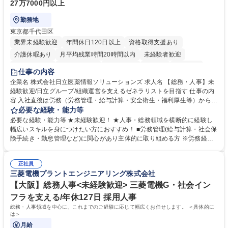
27万7000円以上
勤務地
東京都千代田区
業界未経験歓迎
年間休日120日以上
資格取得支援あり
介護休暇あり
月平均残業時間20時間以内
未経験者歓迎
住宅手当あり
時短勤務あり
退職金あり
在宅OK
賞与あり
仕事の内容
育休あり
完全週休2日制
交通費支給
土日祝休み
寮・社宅あり
企業名 株式会社日立医薬情報ソリューションズ 求人名 【総務・人事】未
経験歓迎/日立グループ/組織運営を支えるゼネラリストを目指す 仕事の内
容 入社直後は労務（労務管理・給与計算・安全衛生・福利厚生等）からお
任せいたします。将来は総務・採用・教育業務へ守備範囲を広げ、組織運
必要な経験・能力等
営を支えるゼネラリストをめざせます。 ・初期業務：労働時間管理、給与
必要な経験・能力等 ★未経験歓迎！ ★人事・総務領域を横断的に経験し
計算、社会保険対応、福利厚生管理、安全衛生、健康経営推進等をお任せ
幅広いスキルを身につけたい方におすすめ！ ■労務管理(給与計算・社会保
します。ご経験に応じて、休職者管理など、幅広く経験を積んでいただき
険手続き・勤怠管理など)に関心があり主体的に取り組める方 ※労務経験
ます。 ・将来的な広がり：総務・採用・教育・税務対応・経営企画等。
者は早期にご活躍いただけます。 ■チームで仕事を推進できる方■将来は
★メンバーがマンツーマンで丁寧に教えるため、ご経験が浅くても安心！
マネジメント職として活躍したい 【尚可】■人事、労務、採用、教育業務
幅広く経験を積みたい意欲がある方に最適な環境です。 募集職種 【総
正社員
のご経験 ■労務管理（給与計算・社会保険手続き・勤怠管理など）の経験
三菱電機プラントエンジニアリング株式会社
務・人事】未経験歓迎/日立グループ/組織運営を支えるゼネラリストを目
■衛生管理者の資格をお持ちの方 学歴・資格 学歴：大学院 大学 高専 短大
指す
専修学校 高校 語学力： 資格：
【大阪】総務人事<未経験歓迎> 三菱電機G・社会イン
フラを支える/年休127日 採用人事
総務・人事領域を中心に、これまでのご経験に応じて幅広くお任せします。 ＜具体的に
は＞
月給