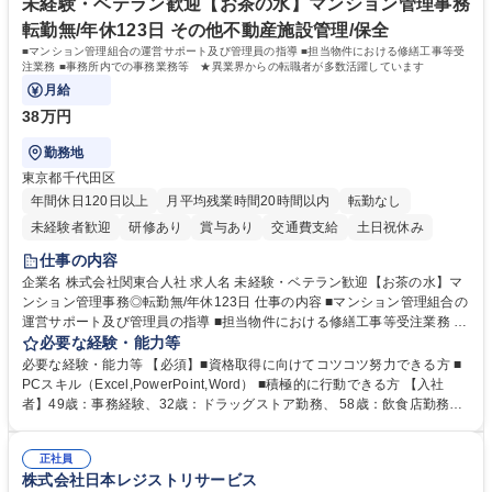
未経験・ベテラン歓迎【お茶の水】マンション管理事務
転勤無/年休123日 その他不動産施設管理/保全
■マンション管理組合の運営サポート及び管理員の指導 ■担当物件における修繕工事等受
注業務 ■事務所内での事務業務等 ★異業界からの転職者が多数活躍しています
月給
38万円
勤務地
東京都千代田区
年間休日120日以上
月平均残業時間20時間以内
転勤なし
未経験者歓迎
研修あり
賞与あり
交通費支給
土日祝休み
仕事の内容
企業名 株式会社関東合人社 求人名 未経験・ベテラン歓迎【お茶の水】マ
ンション管理事務◎転勤無/年休123日 仕事の内容 ■マンション管理組合の
運営サポート及び管理員の指導 ■担当物件における修繕工事等受注業務 ■
事務所内での事務業務等 ★異業界からの転職者が多数活躍しています
必要な経験・能力等
【年収補足】532万円 ＋別途インセンティヴで平均約100万円/年（昨年度
必要な経験・能力等 【必須】■資格取得に向けてコツコツ努力できる方 ■
実績） ＋管理業務主任者資格手当50,000円/月 ★親会社である株式会社合
PCスキル（Excel,PowerPoint,Word） ■積極的に行動できる方 【入社
人社計画研究所社のグループ会社として、質の高いサービスと適性価格を
者】49歳：事務経験、32歳：ドラッグストア勤務、 58歳：飲食店勤務
武器に約20年受託戸数増加中です。https://www.gojin.co.jp/abt/abt_3.html
等：中途採用の9割が未経験者！ 【資格取得支援】■メンター制度■社内模
募集職種 未経験・ベテラン歓迎【お茶の水】マンション管理事務◎転勤
試や研修制度など充実！ ＊未資格者の8割以上が入社2年以内に資格を取
無/年休123日
正社員
得出来ております！ 【魅力】■フレックス制度、未経験からでも下限年収
株式会社日本レジストリサービス
を一律支給！ ■管理業務主任者資格取得後には50,000円/月の手当あり！