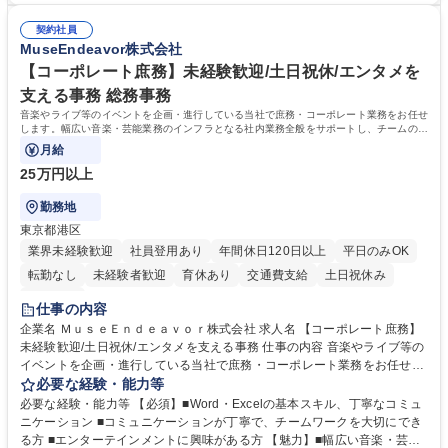
国策事業です。「GOOD LUCK TRIP」は、海外旅行ガイドブックと同様
ることが可能です。 ■国内旅行ガイドブックは立ち上げ間もない新規事業
に、インバウンドのトップブランドに成長しております■旅が業務であ
契約社員
であり、「地球の歩き方」としてどう取り組むか、共に形を作るコアメン
MuseEndeavor株式会社
り、日常です。旅好きにはこれ以上ない環境です 募集職種 【企画営業/行
バーとして活躍いただきます。 学歴・資格 学歴：大学院 大学 語学力： 資
政・企業向け観光推進支援】旅行ガイドブック『地球の歩き方』
格：
【コーポレート庶務】未経験歓迎/土日祝休/エンタメを
支える事務 総務事務
音楽やライブ等のイベントを企画・進行している当社で庶務・コーポレート業務をお任せ
します。幅広い音楽・芸能業務のインフラとなる社内業務全般をサポートし、チームの円
滑な運営を支えていただきます。
月給
25万円以上
勤務地
東京都港区
業界未経験歓迎
社員登用あり
年間休日120日以上
平日のみOK
転勤なし
未経験者歓迎
育休あり
交通費支給
土日祝休み
服装自由
仕事の内容
企業名 ＭｕｓｅＥｎｄｅａｖｏｒ株式会社 求人名 【コーポレート庶務】
未経験歓迎/土日祝休/エンタメを支える事務 仕事の内容 音楽やライブ等の
イベントを企画・進行している当社で庶務・コーポレート業務をお任せし
ます。幅広い音楽・芸能業務のインフラとなる社内業務全般をサポート
必要な経験・能力等
し、チームの円滑な運営を支えていただきます。 ■社内の庶務・一般事務
必要な経験・能力等 【必須】■Word・Excelの基本スキル、丁寧なコミュ
全般、書類整理、備品管理・発注 ■郵便物の仕分け、来客・電話対応、社
ニケーション ■コミュニケーションが丁寧で、チームワークを大切にでき
内環境の維持サポート ■経理や人事/採用の外注事業者とのやりとり・プロ
る方 ■エンターテインメントに興味がある方 【魅力】■幅広い音楽・芸能