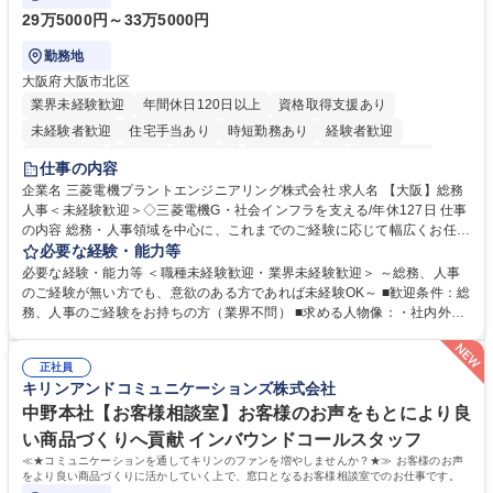
29万5000円～33万5000円
勤務地
大阪府大阪市北区
業界未経験歓迎
年間休日120日以上
資格取得支援あり
未経験者歓迎
住宅手当あり
時短勤務あり
経験者歓迎
退職金あり
在宅OK
賞与あり
完全週休2日制
交通費支給
仕事の内容
駅近5分以内
土日祝休み
服装自由
寮・社宅あり
食事補助あり
企業名 三菱電機プラントエンジニアリング株式会社 求人名 【大阪】総務
人事＜未経験歓迎＞◇三菱電機G・社会インフラを支える/年休127日 仕事
の内容 総務・人事領域を中心に、これまでのご経験に応じて幅広くお任せ
します。 ＜具体的には＞ ・総務/人事労務（給与・社保・勤怠管理など）
必要な経験・能力等
・採用・教育研修 ・福利厚生運用 など ※基本的には事務所勤務ですが、
必要な経験・能力等 ＜職種未経験歓迎・業界未経験歓迎＞ ～総務、人事
採用や教育等の業務内容により、関西圏以外への日帰り・宿泊を伴う国内
のご経験が無い方でも、意欲のある方であれば未経験OK～ ■歓迎条件：総
出張もございます。 ※担当業務を持ちつつ、お互いに助け合いながら、総
務、人事のご経験をお持ちの方（業界不問） ■求める人物像：・社内外の
務部という組織として協力しながら進める体制です。 募集職種 【大阪】
関係各部門との調整を率先して行い、業務を円滑に遂行できる協調性やコ
総務人事＜未経験歓迎＞◇三菱電機G・社会インフラを支える/年休127日
ミュニケーション能力を持っている方 ・人事総務領域に興味がありゼネラ
正社員
リスト志向をお持ちの方 学歴・資格 学歴：大学院 大学 語学力： 資格：
キリンアンドコミュニケーションズ株式会社
中野本社【お客様相談室】お客様のお声をもとにより良
い商品づくりへ貢献 インバウンドコールスタッフ
≪★コミュニケーションを通してキリンのファンを増やしませんか？★≫ お客様のお声
をより良い商品づくりに活かしていく上で、窓口となるお客様相談室でのお仕事です。