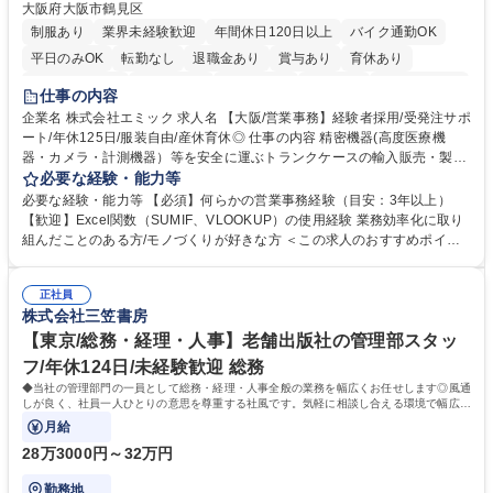
大阪府大阪市鶴見区
制服あり
業界未経験歓迎
年間休日120日以上
バイク通勤OK
平日のみOK
転勤なし
退職金あり
賞与あり
育休あり
完全週休2日制
交通費支給
土日祝休み
服装自由
食事補助あり
仕事の内容
企業名 株式会社エミック 求人名 【大阪/営業事務】経験者採用/受発注サポ
ート/年休125日/服装自由/産休育休◎ 仕事の内容 精密機器(高度医療機
器・カメラ・計測機器）等を安全に運ぶトランクケースの輸入販売・製造
を行う当社にて、営業事務をお任せします。メーカー商社機能を有する当
必要な経験・能力等
社にて、ご経験を活かしていただきます。 ・営業サポート（見積回答・資
必要な経験・能力等 【必須】何らかの営業事務経験（目安：3年以上）
料作成・納期回答） ・お客様対応（電話・メール） ・システム入力（各
【歓迎】Excel関数（SUMIF、VLOOKUP）の使用経験 業務効率化に取り
帳票入力発行・売上仕入計上） ・受発注対応（在庫管理・出入荷対応）
組んだことのある方/モノづくりが好きな方 ＜この求人のおすすめポイン
・製造部門への指示書発行、製造納期調整 ・仕入先・客先・社内との納期
ト＞ 【1】土日祝日休みの年休125日だからご家族との時間も確保できま
調整・納期回答 募集職種 【大阪/営業事務】経験者採用/受発注サポート/年
す！ 【2】生産性を意識した働き方で残業も少ないからプライベート充実
休125日/服装自由/産休育休◎
正社員
◎ 【3】産休育休取得実績があるからライフイベントも安心してお迎え可
株式会社三笠書房
能 【4】役員（女性）が従業員の働きやすさを第一に考えており、ストレ
スフリーな環境でお仕事が可能！従業員満足度も高く末永く就業が可能 学
【東京/総務・経理・人事】老舗出版社の管理部スタッ
歴・資格 学歴：大学院 大学 高専 短大 専修学校 高校 語学力： 資格：
フ/年休124日/未経験歓迎 総務
◆当社の管理部門の一員として総務・経理・人事全般の業務を幅広くお任せします◎風通
しが良く、社員一人ひとりの意思を尊重する社風です。気軽に相談し合える環境で幅広い
バックオフィス業務を習得いただきます。
月給
28万3000円～32万円
勤務地