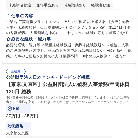
未経験者歓迎
住宅手当あり
時短勤務あり
経験者歓迎
退職金あり
在宅OK
賞与あり
完全週休2日制
交通費支給
仕事の内容
駅近5分以内
土日祝休み
服装自由
寮・社宅あり
食事補助あり
企業名 三菱電機プラントエンジニアリング株式会社 求人名 【大阪】総務
人事＜未経験歓迎＞◇三菱電機G・社会インフラを支える/年休127日 仕事
の内容 総務・人事領域を中心に、これまでのご経験に応じて幅広くお任せ
します。 ＜具体的には＞ ・総務/人事労務（給与・社保・勤怠管理など）
必要な経験・能力等
・採用・教育研修 ・福利厚生運用 など ※基本的には事務所勤務ですが、
必要な経験・能力等 ＜職種未経験歓迎・業界未経験歓迎＞ ～総務、人事
採用や教育等の業務内容により、関西圏以外への日帰り・宿泊を伴う国内
のご経験が無い方でも、意欲のある方であれば未経験OK～ ■歓迎条件：総
出張もございます。 ※担当業務を持ちつつ、お互いに助け合いながら、総
務、人事のご経験をお持ちの方（業界不問） ■求める人物像：・社内外の
務部という組織として協力しながら進める体制です。 募集職種 【大阪】
関係各部門との調整を率先して行い、業務を円滑に遂行できる協調性やコ
総務人事＜未経験歓迎＞◇三菱電機G・社会インフラを支える/年休127日
ミュニケーション能力を持っている方 ・人事総務領域に興味がありゼネラ
正社員
リスト志向をお持ちの方 学歴・資格 学歴：大学院 大学 語学力： 資格：
公益財団法人日本アンチ・ドーピング機構
【東京/文京区】公益財団法人の総務人事業務/年間休日
125日 総務
下記業務を部長1名、課長1名、メンバー2名で分担して遂行しています。 はじめは担当
者として業務を覚えていただき、ゆくゆくはリーダーやマネージャーポジションとして活
躍いただくことを期待しています。
月給
27万円～35万円
勤務地
東京都文京区