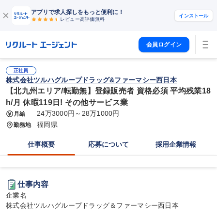
アプリで求人探しをもっと便利に！
インストール
レビュー高評価
無料
会員ログイン
正社員
株式会社ツルハグループドラッグ&ファーマシー西日本
【北九州エリア/転勤無】登録販売者 資格必須 平均残業18
h/月 休暇119日! その他サービス業
24万3000円～28万1000円
月給
福岡県
勤務地
仕事概要
応募について
採用企業情報
仕事内容
企業名

株式会社ツルハグループドラッグ＆ファーマシー西日本
