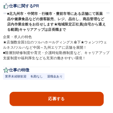
仕事に関するPR
■北九州市・中間市・行橋市・豊前市等にある店舗にて医薬
品や健康食品などの接客販売、レジ、品出し、商品管理など
店内作業全般をお任せします★地域限定正社員(自宅から通え
る範囲)キャリアアップは店長職まで
企業・求人の特色

★店舗数全国1位のツルハホールディングス傘下★ウォンツ/ウェ
ルネス/ツルハなど中国～九州エリアに店舗を展開！

■階層別研修制度や育児・介護時短勤務制度など、キャリアアップ
支援制度や福利厚生なども充実の働きやすい環境！
仕事の特徴
業界未経験歓迎
転勤なし
退職金あり
応募する