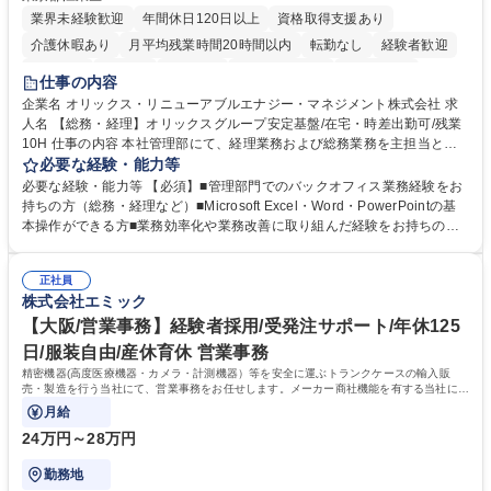
業界未経験歓迎
年間休日120日以上
資格取得支援あり
介護休暇あり
月平均残業時間20時間以内
転勤なし
経験者歓迎
研修あり
在宅OK
賞与あり
完全週休2日制
交通費支給
仕事の内容
駅近5分以内
資格取得手当あり
土日祝休み
企業名 オリックス・リニューアブルエナジー・マネジメント株式会社 求
人名 【総務・経理】オリックスグループ安定基盤/在宅・時差出勤可/残業
10H 仕事の内容 本社管理部にて、経理業務および総務業務を主担当とし
てご担当いただきます。 日常的な支払処理や決算業務などの経理業務に加
必要な経験・能力等
え、車両管理・書類管理・本社設備管理や安全対策など幅広い総務業務も
必要な経験・能力等 【必須】■管理部門でのバックオフィス業務経験をお
お任せします。 業務効率化や業務改善の提案・推進にも積極的に取り組ん
持ちの方（総務・経理など）■Microsoft Excel・Word・PowerPointの基
でいただくことを期待しています。 【総務】※実務業務における業務改善
本操作ができる方■業務効率化や業務改善に取り組んだ経験をお持ちの方
など期待 ■車両管理(社有車の管理、リース・保険手続き等)■各種書類管理
【このような方はぜひご応募ください】★社内外と円滑なコミュニケーシ
(契約書、社内文書のファイリング・保管)■本社設備管理(オフィス備品・
ョンが取れる方★主体的に業務へ取り組み、向上心を持って仕事に取り組
設備の保守点検、発注)■安全健康管理(オフィス内の安全衛生管理、BCP
正社員
める方 【魅力】■オリックスの100%子会社という強固な経営基盤のもと
株式会社エミック
対応等)■業務効率化・改善の企画推進 ※その他労働条件の備考へ続く 募
長期間安心して働ける環境です ■時差出勤や一部在宅勤務が可能であり月
集職種 【総務・経理】オリックスグループ安定基盤/在宅・時差出勤可/残
平均残業時間も10時間程度とワークライフバランスを重視した働き方が実
【大阪/営業事務】経験者採用/受発注サポート/年休125
業10H
現できます 学歴・資格 学歴：大学院 大学 高専 短大 専修学校 高校 語学
日/服装自由/産休育休 営業事務
力： 資格：
精密機器(高度医療機器・カメラ・計測機器）等を安全に運ぶトランクケースの輸入販
売・製造を行う当社にて、営業事務をお任せします。メーカー商社機能を有する当社に
て、ご経験を活かしていただきます。
月給
24万円～28万円
勤務地