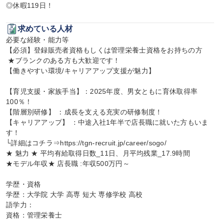
◎休暇119日！
求めている人材
必要な経験・能力等

【必須】登録販売者資格もしくは管理栄養士資格をお持ちの方

 ★ブランクのある方も大歓迎です！

【働きやすい環境/キャリアアップ支援が魅力】

【育児支援・家族手当】：2025年度、男女ともに育休取得率
100％！

【階層別研修】 ：成長を支える充実の研修制度！

【キャリアアップ】 ：中途入社1年半で店長職に就いた方もいま
す！

└詳細はコチラ⇒https://tgn-recruit.jp/career/sogo/

★ 魅力 ★ 平均有給取得日数_11日、月平均残業_17.9時間

★モデル年収★ 店長職 :年収500万円～

学歴・資格

学歴：大学院 大学 高専 短大 専修学校 高校

語学力：

資格：管理栄養士