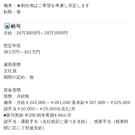
備考：★初任地はご希望を考慮し決定します

転勤：無
給与
月給：24万3000円～28万1000円

想定年収

361万円～421万円

雇用形態

正社員

期間の定め：無

賃金形態

形態：月給制

備考：月給￥243,000～￥281,000 基本給￥207,000～￥225,000 
諸手当￥10,000～￥20,000を含む/月

■賞与実績:年2回/前年実績4.96か月

諸手当：通勤手当（会社規定に基づき支給）、残業手当（残業時
間に応じて別途支給）
