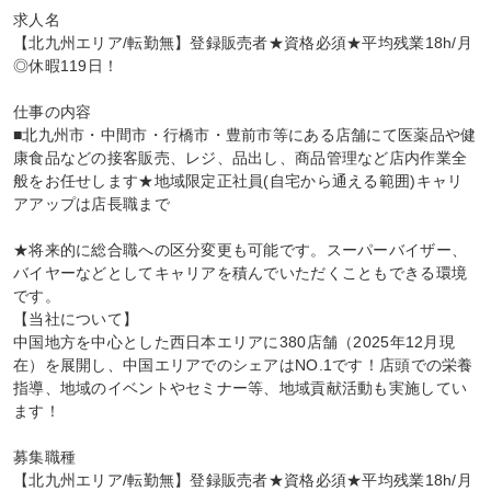
求人名

【北九州エリア/転勤無】登録販売者★資格必須★平均残業18h/月
◎休暇119日！

仕事の内容

■北九州市・中間市・行橋市・豊前市等にある店舗にて医薬品や健
康食品などの接客販売、レジ、品出し、商品管理など店内作業全
般をお任せします★地域限定正社員(自宅から通える範囲)キャリ
アアップは店長職まで

★将来的に総合職への区分変更も可能です。スーパーバイザー、
バイヤーなどとしてキャリアを積んでいただくこともできる環境
です。

【当社について】

中国地方を中心とした西日本エリアに380店舗（2025年12月現
在）を展開し、中国エリアでのシェアはNO.1です！店頭での栄養
指導、地域のイベントやセミナー等、地域貢献活動も実施してい
ます！

募集職種

【北九州エリア/転勤無】登録販売者★資格必須★平均残業18h/月