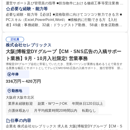
運営サポート及び管理員の指導 ■担当物件における修繕工事等受注業務 ■
事務所内での事務業務等 ★異業界からの転職者が多数活躍しています
必要な経験・能力等
【年収補足】532万円 ＋別途インセンティヴで平均約100万円/年（昨年度
必要な経験・能力等 【必須】■資格取得に向けてコツコツ努力できる方 ■
実績） ＋管理業務主任者資格手当50,000円/月 ★親会社である株式会社合
PCスキル（Excel,PowerPoint,Word） ■積極的に行動できる方 【入社
人社計画研究所社のグループ会社として、質の高いサービスと適性価格を
者】49歳：事務経験、32歳：ドラッグストア勤務、 58歳：飲食店勤務
武器に約20年受託戸数増加中です。https://www.gojin.co.jp/abt/abt_3.html
等：中途採用の9割が未経験者！ 【資格取得支援】■メンター制度■社内模
募集職種 未経験・ベテラン歓迎【お茶の水】マンション管理事務◎転勤
試や研修制度など充実！ ＊未資格者の8割以上が入社2年以内に資格を取
無/年休123日
正社員
得出来ております！ 【魅力】■フレックス制度、未経験からでも下限年収
株式会社セレブリックス
を一律支給！ ■管理業務主任者資格取得後には50,000円/月の手当あり！
学歴・資格 学歴：大学院 大学 高専 短大 専修学校 高校 語学力： 資格：第
大阪|博報堂DYグループ【CM・SNS広告の入稿サポー
一種運転免許普通自動車
ト業務】9月・10月入社限定! 営業事務
博報堂DYグループ会社に常駐していただき、営業パーソンが業務を進めるうえで発生す
る業務を幅広くサポートとしてテレビCMやSNS広告の入稿サポート、進行管理等 部内
アシスタントとしての業務をお任せします。
年俸
336万円～420万円
勤務地
大阪府大阪市北区
業界未経験歓迎
副業・WワークOK
年間休日120日以上
介護休暇あり
月平均残業時間20時間以内
転勤なし
未経験者歓迎
時短勤務あり
研修あり
在宅OK
育休あり
仕事の内容
完全週休2日制
交通費支給
駅近5分以内
企業名 株式会社セレブリックス 求人名 大阪|博報堂DYグループ【CM・S