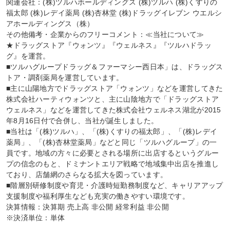
関連会社：(株)ツルハホールディングス (株)ツルハ (株)くすりの
福太郎 (株)レデイ薬局 (株)杏林堂 (株)ドラッグイレブン ウエルシ
アホールディングス（株）

その他備考・企業からのフリーコメント：≪当社について≫

★ドラッグストア『ウォンツ』『ウェルネス』『ツルハドラッ
グ』を運営。

■ツルハグループドラッグ＆ファーマシー西日本」は、ドラッグス
トア・調剤薬局を運営しています。

■主に山陽地方でドラッグストア「ウォンツ」などを運営してきた
株式会社ハーティウォンツと、主に山陰地方で「ドラッグストア
ウェルネス」などを運営してきた株式会社ウェルネス湖北が2015
年8月16日付で合併し、当社が誕生しました。

■当社は「(株)ツルハ」、「(株)くすりの福太郎」、「(株)レデイ
薬局」、「(株)杏林堂薬局」などと同じ「ツルハグループ」の一
員です。地域の方々に必要とされる場所に出店するというグルー
プの信念のもと、ドミナントエリア戦略で地域集中出店を推進し
ており、店舗網のさらなる拡大を図っています。

■階層別研修制度や育児・介護時短勤務制度など、キャリアアップ
支援制度や福利厚生なども充実の働きやすい環境です。

決算情報：決算期 売上高 非公開 経常利益 非公開

※決済単位：単体