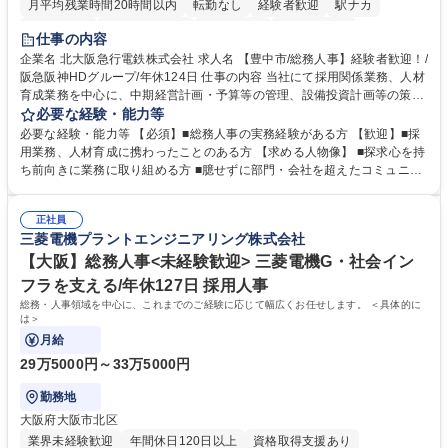
月平均残業時間20時間以内
転勤なし
経験者歓迎
駅ナカ
退職金あり
完全週休2日制
交通費支給
駅近5分以内
仕事の内容
土日祝休み
服装自由
昼食補助あり
食事補助あり
企業名 北大阪急行電鉄株式会社 求人名 【豊中市/総務人事】経験者歓迎！/
阪急阪神HDグループ/年休124日 仕事の内容 当社にて採用関係業務、人材
育成業務を中心に、中期経営計画・予算等の管理、設備投資計画等の策
定、さらに社内の重要会議の運営等、経営の根幹となる幅広い総務人事業
必要な経験・能力等
務全般を担当していただきます。 【主な業務内容】 ■採用関係業務および
必要な経験・能力等 【必須】■総務人事の実務経験がある方 【歓迎】■採
人材育成(社員研修)業務の推進 ■中期経営計画および予算等の管理 ■設備
用業務、人材育成に携わったことのある方 【求める人物像】 ■探求心を持
投資計画等の策定 ■社内の重要会議の運営 ■その他総務人事業務全般 【入
ち前向きに業務に取り組める方 ■臆せずに部門・会社を超えたコミュニケ
社後】入社後は採用や育成をメインに担当し将来的には経営根幹に関わる
ーションの取れる方 ■自分で考えて行動のできる方 ■第二の創業期を迎え
総務人事業務全般へ幅広く従事していただきます。 募集職種 【豊中市/総
る当社で組織の次代を担うネクスト人材として長期的に成長したい方 ■周
務人事】経験者歓迎！/阪急阪神HDグループ/年休124日
正社員
囲のメンバーと協調しつつ主体性を持って能動的に業務を推進できる方 学
三菱電機プラントエンジニアリング株式会社
歴・資格 学歴：大学院 大学 高専 短大 専修学校 高校 語学力： 資格：
【大阪】総務人事<未経験歓迎> 三菱電機G・社会イン
フラを支える/年休127日 採用人事
総務・人事領域を中心に、これまでのご経験に応じて幅広くお任せします。 ＜具体的に
は＞
月給
29万5000円～33万5000円
勤務地
大阪府大阪市北区
業界未経験歓迎
年間休日120日以上
資格取得支援あり