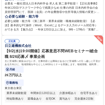
企業名 一般社団法人日本内科学会 求人名 第二新卒歓迎！【正社員事務】
年休120日/デスクワーク中心で残業少なめ 仕事の内容 日本内科学会の会
員管理部門にて、医師（会員）の年会費徴収や住所等個人情報の変更シス
テム入力、電話・FAX対応をお任せします。将来的には、各種委員会の運
必要な経験・能力等
営事務局業務などにも幅広く携わっていただきます。 【会員管理・データ
必要な経験・能力等 《第二新卒・業界未経験・職種未経験歓迎》 【必
入力業務】 ・医師（会員）の住所変更、個人情報のシステム登録・更新
須】基本的なPC操作（Word、Excelによるデータ入力やメール対応等）
・年会費の徴収管理や入金データの照合確認 【問い合わせ対応】 ・会員
ができる方 【魅力点】 ・年休120日以上に加え、9時～17時の「実働7時
（医師）からの電話、FAX、ネット申請に伴う相談受付 ・複雑な案件のへ
間勤務」で残業も少なくワークライフバランスは抜群です。 【将来的な業
のエスカレーション・連携対応 募集職種 第二新卒歓迎！【正社員事務】
務（各種委員会運営）】 ・学会内における各種委員会のスケジュール調
年休120日/デスクワーク中心で残業少なめ
正社員
整、資料作成、当日の運営サポート 学歴・資格 学歴：大学院 大学 語学
日立建機株式会社
力： 資格：
【9/2(水)19:00開催】応募意思不問WEBセミナー/総合
職 8/26応募〆 事業企画
主に茨城県に馴染みがない方、仕事内容には興味があるけど茨城県への引っ越しに不安が
ある方向けに、地域情報を中心としたWEBセミナーを実施します。地域情報、福利厚生
情報等をお伝えします。
月給
26万円以上
勤務地
東京都台東区
業界未経験歓迎
年間休日120日以上
介護休暇あり
住宅手当あり
時短勤務あり
退職金あり
在宅OK
賞与あり
完全週休2日制
交通費支給
駅近5分以内
土日祝休み
食事補助あり