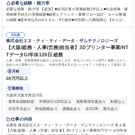
のオペレーション設計担当をクライアントの課題や要望をヒアリングし、
必要な経験・能力等
業務設計やシステム設定へと落とし込むポジションです。 【具体的に
必要な経験・能力等 【必須】■給与計算の実務経験1年以上■社会保険・雇
は】・業務オペレーション設計（要件定義/顧客ヒアリング/業務オペレー
用保険手続きの実務経験■顧客ヒアリング～業務フロー設計・ルール整備
ションの洗い出し、ルール整備、システム設定) ・業務マニュアル作成、
の経験 ■基本的なExcelスキル・PC操作■AI活用への興味関心 【やりが
改善 ・給与、賞与計算、及び明細発行 ・社会保険手続（入退社時、年間
い】必要に応じてコンサルティングも行いながら、給与計算や社会保険手
業務など） ・顧客企業のメイン担当者としての窓口対応業務 ・その他
続に関わるフローの設計、マニュアルの作成まで幅広く担当します。単な
（年調等の年次業務など） 募集職種 【フルリモート/フルフレックス】給
正社員
る設計にとどまらず、ご自身が現場のエキスパートとしてオペレーション
株式会社エヌ・ティ・ティ・データ・ザムテクノロジーズ
与/社保の業務設計・標準化担当ポジション
を実行する機会もあり、実務と改善の両面でスキルを発揮できる環境で
す。 学歴・資格 学歴：大学院 大学 高専 短大 専修学校 高校 語学力： 資
【大阪/総務・人事(労務)担当者】3Dプリンター事業/NT
格：
TデータG/年休129日 総務
人事・総務・庶務業務等を幅広くお任せします。本社コーポレート部門と連携しながら、
決められた業務だけではなく、社員や現場を支えるバックオフィス担当として状況に応じ
て柔軟に対応いただくことを期待します。
月給
28万円以上
勤務地
大阪府大阪市西淀川区
業界未経験歓迎
年間休日120日以上
資格取得支援あり
転勤なし
住宅手当あり
時短勤務あり
退職金あり
在宅OK
賞与あり
完全週休2日制
交通費支給
土日祝休み
服装自由
仕事の内容
企業名 株式会社エヌ・ティ・ティ・データ・ザムテクノロジーズ 求人名
【大阪/総務・人事（労務）担当者】3Dプリンター事業/NTTデータG/年休