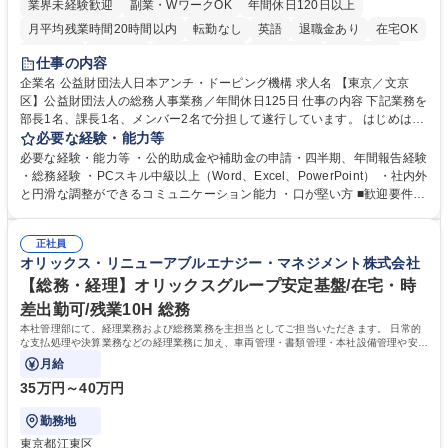
業界未経験歓迎
副業・WワークOK
年間休日120日以上
月平均残業時間20時間以内
転勤なし
英語
退職金あり
在宅OK
賞与あり
育休あり
完全週休2日制
交通費支給
土日祝休み
仕事の内容
食事補助あり
企業名 公益財団法人日本アンチ・ドーピング機構 求人名 【東京／文京
区】公益財団法人の総務人事業務／年間休日125日 仕事の内容 下記業務を
部長1名、課長1名、メンバー2名で分担して遂行しています。 はじめは担
当者として業務を覚えていただき、ゆくゆくはリーダーやマネージャーポ
必要な経験・能力等
ジションとして活躍いただくことを期待しています。 【総務・人事グルー
必要な経験・能力等 ・公的助成金や補助金の申請・四半期、年間報告経験
プの業務内容】 ・人事制度関連 ・採用活動 ・教育研修の企画、実行 ・勤
・総務経験 ・PCスキル中級以上（Word、Excel、PowerPoint） ・社内外
怠管理 ・官公庁への各種提出 ・法定の会議運営（評議員会、理事会） ・
と円滑な調整ができるコミュニケーション能力 ・口が堅い方 ■歓迎要件
コンプライアンス ・内部規程やルールの管理、整備、文書管理 ・契約関
・採用業務経験 ・英語に抵抗がない方 ・営業経験 学歴・資格 学歴：大学
連 ・衛生管理 ・防災関連・公的助成金の管理・オフィス、ファシリティ
院 大学 高専 短大 専修学校 高校 語学力： 資格：
管理 ・福利厚生関連 ・職員からの問合せ、相談対応 ・その他日常の総務
正社員
オリックス・リニューアブルエナジー・マネジメント株式会社
業務全般 募集職種 【東京／文京区】公益財団法人の総務人事業務／年間
休日125日
【総務・経理】オリックスグループ安定基盤/在宅・時
差出勤可/残業10H 総務
本社管理部にて、経理業務および総務業務を主担当としてご担当いただきます。 日常的
な支払処理や決算業務などの経理業務に加え、車両管理・書類管理・本社設備管理や安全
対策など幅広い総務業務もお任せします。
月給
35万円～40万円
勤務地
東京都江東区