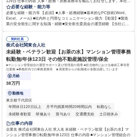
129日 仕事の内容 人事・総務・庶務業務等を幅広くお任せします。本社コ
ーポレート部門と連携しながら、決められた業務だけではなく、社員や現
必要な経験・能力等
場を支えるバックオフィス担当として状況に応じて柔軟に対応いただくこ
必要な経験・能力等 【必須】■人事・総務経験■基本的なPC技術(Word、
とを期待します。 【詳細】■入退社手続き、社員情報管理■入社時オリエ
Excel、メール) ■社内外と円滑なコミュニケーション能力 【歓迎】■製造
ンテーションの実施■勤怠・各種申請内容の確認■採用業務のサポート■来
業の安全衛生に関する知識・経験■安全衛生委員会の運営経験 【当社につ
客・電話対応 ■郵便物の受領・発送・管理■オフィス設備・備品管理■建
いて】 ◎設立したばかりの会社であり、一緒に企業を立ち上げ・拡大しよ
物・設備修繕の手配及び業者対応■押印・契約書管理等の庶務業務■安全衛
うという意欲のある方を求めています。 ◎経営に近い立場で幅広くキャリ
生に関する業務等■健康診断、産業医面談、休職・復職手続き等の労務サ
契約社員
アが磨けます。 ◎NTTデータグループであり福利厚生は充実しているとと
株式会社関東合人社
ポート■社内ルールの運用・各種社内案内■その他、拠点運営に関わる管理
もに、働き方改革も推進しています。 学歴・資格 学歴：大学院 大学 高専
部門業務 募集職種 【大阪/総務・人事（労務）担当者】3Dプリンター事
短大 専修学校 語学力： 資格：
未経験・ベテラン歓迎【お茶の水】マンション管理事務
業/NTTデータG/年休129日
転勤無/年休123日 その他不動産施設管理/保全
■マンション管理組合の運営サポート及び管理員の指導 ■担当物件における修繕工事等受
注業務 ■事務所内での事務業務等 ★異業界からの転職者が多数活躍しています
月給
38万円
勤務地
東京都千代田区
年間休日120日以上
月平均残業時間20時間以内
転勤なし
未経験者歓迎
研修あり
賞与あり
交通費支給
土日祝休み
仕事の内容
企業名 株式会社関東合人社 求人名 未経験・ベテラン歓迎【お茶の水】マ
ンション管理事務◎転勤無/年休123日 仕事の内容 ■マンション管理組合の