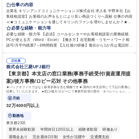
仕事の内容
企業名 キリンアンドコミュニケーションズ株式会社 求人名 中野本社【お
客様相談室】お客様のお声をもとにより良い商品づくりへ貢献 仕事の内容
≪★コミュニケーションを通してキリンのファンを増やしませんか？★≫
お客様のお声をより良い商品づくりに活かしていく上で、窓口となるお客
必要な経験・能力等
様相談室でのお仕事です。 日々お客様からいただくキリングループへのご
必要な経験・能力等 【必須】コールセンターやお客様相談室の業務経験、
意見を、企業活動に活かしています。お客様からの声に迅速かつ誠意をも
PCが使える方（Word・Excel）【働き方】在宅勤務・リモートワーク相
って対応、情報提供するとともにグループ内活動に反映しています。 【具
談可/月平均残業7～8時間程度 【入社後の研修】着任から1か月は電話対応
体的には】電話応対、メール、お手紙対応、ご指摘品調査報告書作成、有
のOJTを中心に実施し、電話対応に慣れた段階でメール・手紙のOJTを実
人チャットボット対応など。 【1日の対応件数】■電話：月間一人当たり
施する予定です。独り立ち以降もしっかりフォローする体制を整えていま
平均100件前後■メール・手紙：同上40件前後 募集職種 中野本社【お客様
正社員
すのでご安心ください。 【当社について】キリングループの広報機能を担
株式会社三菱UFJ銀行
相談室】お客様のお声をもとにより良い商品づくりへ貢献
う会社として、お客様との出会いを大切にし、磨き上げたホスピタリティ
を込めてコミュニケーションをとりながら広報関連業務を行っておりま
【東京都】本支店の窓口業務(事務手続受付/資産運用提
す。 学歴・資格 学歴：大学院 大学 高専 短大 専修学校 高校 語学力： 資
案)/後方事務/ロビー応対 その他事務
格：
★バックオフィスではなく顧客折衝を含む職種です★ 国内の本支店等にて下記の業務に
従事していただきます。 ■窓口/後方/ロビーにて事務手続等の受付・オペレーション、お
客様対応
月給
32万4000円以上
勤務地
東京都23区
業界未経験歓迎
年間休日120日以上
経験者歓迎
研修あり
退職金あり
完全週休2日制
女性が活躍中
交通費支給