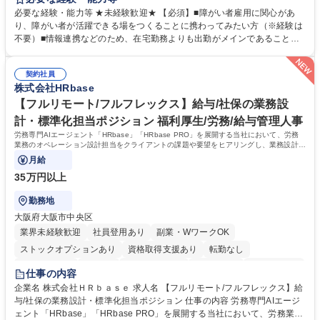
務を増やすお仕事を担っていただきます。 【詳細】■既存業務の拡大およ
必要な経験・能力等 ★未経験歓迎★ 【必須】■障がい者雇用に関心があ
び運用のサポート(オペレーション業務:申請書の作成代行等) ■新規事業・
り、障がい者が活躍できる場をつくることに携わってみたい方（※経験は
サービスの企画立案および推進 障がい者の方にどんな仕事があると良いか
不要）■情報連携などのため、在宅勤務よりも出勤がメインであることに
考えてみてほしいと募集しているので、意見を吸い上げ実現に向けて企画
理解いただける方 【魅力・やりがい】自身の企画が障がい者の新たな雇用
します。 ■在宅勤務の障がい者社員とのコミュニケーションを通じた適性
や活躍の場を生む、唯一無二の社会貢献性を実感できます。 【正社員登
やスキルの把握 ■AI活用業務など、既存領域を超えた案件の開拓 ■NTTデ
契約社員
用】正社員登用を前提としておりますので、最短で1.5年～2年で正社員へ
株式会社HRbase
ータグループの会社へ提案活動 募集職種 【業務企画】未経験OK/正社員登
の雇用切り替えとなります。過去の正社員登用率は90％です。 将来的に
用実績90%以上/月残業～5H/在宅勤務可/社会貢献
は当社の中核となる管理職になって頂く事を期待しています。 正社員登用
【フルリモート/フルフレックス】給与/社保の業務設
に向け全力でサポートを行いますのでご安心ください。 学歴・資格 学
計・標準化担当ポジション 福利厚生/労務/給与管理人事
歴：大学院 大学 高専 短大 専修学校 高校 語学力： 資格：
労務専門AIエージェント「HRbase」「HRbase PRO」を展開する当社において、労務
業務のオペレーション設計担当をクライアントの課題や要望をヒアリングし、業務設計や
システム設定へと落とし込むポジションです。
月給
35万円以上
勤務地
大阪府大阪市中央区
業界未経験歓迎
社員登用あり
副業・WワークOK
ストックオプションあり
資格取得支援あり
転勤なし
時短勤務あり
在宅OK
完全週休2日制
交通費支給
駅近5分以内
仕事の内容
服装自由
企業名 株式会社ＨＲｂａｓｅ 求人名 【フルリモート/フルフレックス】給
与/社保の業務設計・標準化担当ポジション 仕事の内容 労務専門AIエージ
ェント「HRbase」「HRbase PRO」を展開する当社において、労務業務