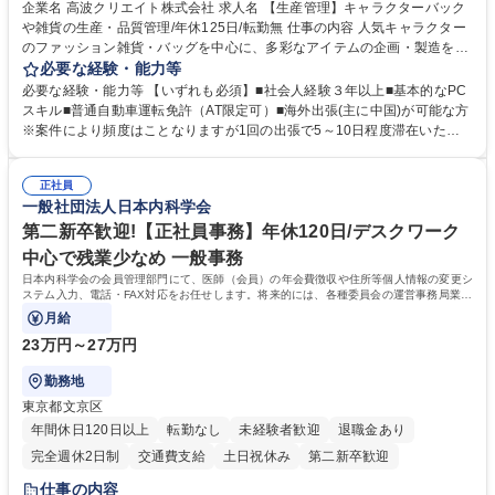
完全週休2日制
交通費支給
駅近5分以内
中国語
土日祝休み
企業名 高波クリエイト株式会社 求人名 【生産管理】キャラクターバック
や雑貨の生産・品質管理/年休125日/転勤無 仕事の内容 人気キャラクター
のファッション雑貨・バッグを中心に、多彩なアイテムの企画・製造を手
掛ける当社にて、自社企画・開発商品の生産管理・品質管理を担当。『か
必要な経験・能力等
わいい』を届けるやりがいのあるポジションです。 有名ブランドやキャラ
必要な経験・能力等 【いずれも必須】■社会人経験３年以上■基本的なPC
クターライセンスを活用した商品の企画・開発・販売を行っています。企
スキル■普通自動車運転免許（AT限定可）■海外出張(主に中国)が可能な方
画段階から納品まで、商品の製造に関わる全てのプロセスにおいて、生産
※案件により頻度はことなりますが1回の出張で5～10日程度滞在いただ
管理及び品質管理を担当。仕様書の作成、生産スケジュールの組立て、工
く予定です。 【歓迎】■英語もしくは中国語に抵抗のない方■雑貨品など
場へ見積依頼・価格交渉、サンプルの品質確認や検査の手配、ライセンス
の生産管理業務の経験 ≪求める人物像≫ ・製品の検品業務などあるた
元様とのやり取り、輸入関連の書類の管理、国内倉庫での品質チェック、
正社員
め、『コツコツと実直に取り組める方』 ・工場やライセンス元を含む社内
一般社団法人日本内科学会
工場開拓などがございます。 募集職種 【生産管理】キャラクターバック
外関係者と友好なコミュニケーションが取れる方 ※折衝は営業担当がメイ
や雑貨の生産・品質管理/年休125日/転勤無
ンで行います。 学歴・資格 学歴：大学院 大学 高専 短大 専修学校 高校 語
第二新卒歓迎!【正社員事務】年休120日/デスクワーク
学力： 資格：
中心で残業少なめ 一般事務
日本内科学会の会員管理部門にて、医師（会員）の年会費徴収や住所等個人情報の変更シ
ステム入力、電話・FAX対応をお任せします。将来的には、各種委員会の運営事務局業務
などにも幅広く携わっていただきます。
月給
23万円～27万円
勤務地
東京都文京区
年間休日120日以上
転勤なし
未経験者歓迎
退職金あり
完全週休2日制
交通費支給
土日祝休み
第二新卒歓迎
仕事の内容