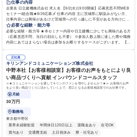
仕事の内容
企業名 日立建機株式会社 求人名 【9/2(水)19:00開催】応募意思不問WEB
セミナー/総合職★8/26応募〆 仕事の内容 主に茨城県に馴染みがない方、
仕事内容には興味があるけど茨城県への引っ越しに不安がある方向けに、
地域情報を中心としたWEBセミナーを実施します。地域情報、福利厚生情
必要な経験・能力等
報等をお伝えします。 【セミナー内容】■地域説明、周辺施設情報を中心
必要な経験・能力等 ★本セミナー内容や日立建機に少しでも興味のある方
にお伝えし、住宅相場や実際に社員がどの地域に住んでどのような生活を
（応募意思不問、当日の顔出しも不要） ※参加人数上限に達した際や職務
しているのかについてもお伝えします。日立建機には借上げ部屋制度、住
内容にあてはまらない場合は参加をお断りするケースがございます。 【主
宅手当制度、引っ越し代補助等、手厚い福利厚生もございます。■会社説
な求人】■人事 ■法務 ■新規事業開発 ■情報セキュリティ ■ITサービスマネ
明やポジション概要等についてもお話します。■WEBセミナーですので、
ジメント（ITILフレーム）等 学歴・資格 学歴：大学院 大学 語学力： 資
参加時のお顔出しも不要です。ぜひ、お気軽にエントリーください。 募集
正社員
格：
キリンアンドコミュニケーションズ株式会社
職種 【9/2(水)19:00開催】応募意思不問WEBセミナー/総合職★8/26応募
〆
中野本社【お客様相談室】お客様のお声をもとにより良
い商品づくりへ貢献 インバウンドコールスタッフ
≪★コミュニケーションを通してキリンのファンを増やしませんか？★≫ お客様のお声
をより良い商品づくりに活かしていく上で、窓口となるお客様相談室でのお仕事です。
月給
30万円
勤務地
東京都中野区
業界未経験歓迎
年間休日120日以上
退職金あり
在宅OK
賞与あり
交通費支給
土日祝休み
寮・社宅あり