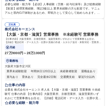
度改定などのコア業務にも挑戦できる、やりがいある環境です。 ■勤怠管
必要な経験・能力等 【必須】人事経験（労務・給与社保等）及び総務経験
理、給与計算、社会保険手続き、年末調整等の労務管理全般 ■入退社手続
【歓迎】経理実務経験、簿記3級以上 業界未経験の方も歓迎です。マニュ
き、社内規定の改定や人事制度改定などのコア業務 ■社内イベントの企画
アルと部内OJT体制があるため、即戦力として安心して始められます。
運営やその他総務業務全般 ※労務と総務を1：1の割合でお任せ。 入社後
【魅力・やりがい】森ビルGの安定基盤で労務から総務まで幅広く携われ
は部内のOJTを中心に、あなたの経験に合わせて不足している部分はいつ
ます。定型業務に留まらず、社内規定や人事制度の改定など会社のコア業
でも質問・相談できる環境が整っているため、安心して成長できます。 募
正社員
務に挑戦できるため、自身の成長と組織への貢献度をダイレクトに実感で
株式会社キーエンス
集職種 【森ビルG】人事・総務◆賞与5ヶ月◆年休120日◆残業少なめ◆
きます。 残業少なめ、週1日リモート可など、ワークライフバランスを保
リモート可
ち長期活躍できる環境です。 「これまでの幅広い経験を活かし、長期的な
【大阪・京都・滋賀】営業事務 ※未経験可 営業事務
キャリアを築きたい」という前向きな意欲と挑戦を全力で応援します。 学
【仕事内容】大阪営業所、京都営業所、滋賀営業所いずれかにて営業事務をお任せ。
歴・資格 学歴：大学院 大学 高専 短大 専修学校 高校 語学力： 資格：日商
【詳細】電話応対・データ入力・伝票や見積の作成・カタログ送付・来客対応・営業所内
で発生する事務業務や業務改善をお任せ。
簿記検定1級 日商簿記検定2級 日商簿記検定3級
月給
27万9000円～28万1000円
勤務地
大阪府大阪市淀川区
業界未経験歓迎
年間休日120日以上
未経験者歓迎
退職金あり
賞与あり
育休あり
完全週休2日制
交通費支給
駅近5分以内
土日祝休み
仕事の内容
企業名 株式会社キーエンス 求人名 【大阪・京都・滋賀】営業事務 ※未経
験可 仕事の内容 【仕事内容】大阪営業所、京都営業所、滋賀営業所いず
れかにて営業事務をお任せ。 【詳細】電話応対・データ入力・伝票や見積
の作成・カタログ送付・来客対応・営業所内で発生する事務業務や業務改
必要な経験・能力等