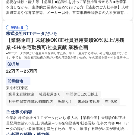
善をお任せ。 【教育制度】ご入社後、育成担当とペアになりながらOJTに
必要な経験・能力等 【必須】■協調性を持って業務推進出来る方 ■改善案
て業務を覚えていただくことが可能です。業務システムがきちんと構築さ
を出しながら、主体的に業務を進めて行ける方 【過去のご入社事例】人材
れているため、スムーズに仕事に慣れることができる環境です。また、
派遣業界や保育業界等、メーカー以外、営業事務未経験者の入社実績有
「チームで成果を出す文化」があり、良いやり方を積極的に共有しながら
【当社の事務職について】単なる事務ではなく主体性を発揮したサポート
常に改善を目指す風土のため、安心して業務に取り組んでいただけます。
により、キーエンスの付加価値向上に貢献します。ベースの定型業務に加
募集職種 【大阪・京都・滋賀】営業事務 ※未経験可
契約社員
えて、お客様や社員の状況に合わせ、能動的なサポート、改善の動きも期
株式会社NTTデータだいち
待され。組織を支えるスペシャリストとして、チームに貢献し、結果的に
社員から頼られる存在になることができます。平均19:30の退勤以降の業
【業務企画】未経験OK/正社員登用実績90%以上/月残
務の持ち帰りも禁止されており、メリハリのある働き方となります。 学
業~5H/在宅勤務可/社会貢献 業務企画
歴・資格 学歴：大学院 大学 高専 短大 語学力： 資格：
■NTTデータの障がい者雇用率を満たすため、年々、雇用する障がい者が増え続けていま
す。中でも、完全在宅勤務の障がい者の増加数が多いため、その業務を増やすお仕事を担
っていただきます。
月給
22万円～25万円
勤務地
東京都江東区
業界未経験歓迎
社員登用あり
年間休日120日以上
月平均残業時間20時間以内
転勤なし
未経験者歓迎
在宅OK
育休あり
完全週休2日制
交通費支給
駅近5分以内
土日祝休み
仕事の内容
企業名 株式会社ＮＴＴデータだいち 求人名 【業務企画】未経験OK/正社
員登用実績90%以上/月残業～5H/在宅勤務可/社会貢献 仕事の内容 ■NTTデ
ータの障がい者雇用率を満たすため、年々、雇用する障がい者が増え続け
ています。中でも、完全在宅勤務の障がい者の増加数が多いため、その業
必要な経験・能力等