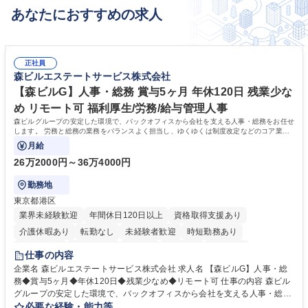
あなたにおすすめの求人
正社員
森ビルエステートサービス株式会社
【森ビルG】人事・総務 賞与5ヶ月 年休120日 残業少な
め リモート可 福利厚生/労務/給与管理人事
森ビルグループの安定した環境で、バックオフィスから会社を支える人事・総務をお任せ
します。 労務と総務の業務をバランスよく担当し、ゆくゆくは制度改定などのコア業務
にも挑戦できる、やりがいある環境です。
月給
26万2000円～36万4000円
勤務地
東京都港区
業界未経験歓迎
年間休日120日以上
資格取得支援あり
介護休暇あり
転勤なし
未経験者歓迎
時短勤務あり
経験者歓迎
退職金あり
在宅OK
賞与あり
育休あり
仕事の内容
完全週休2日制
交通費支給
長期歓迎
駅近5分以内
土日祝休み
企業名 森ビルエステートサービス株式会社 求人名 【森ビルG】人事・総
務◆賞与5ヶ月◆年休120日◆残業少なめ◆リモート可 仕事の内容 森ビル
グループの安定した環境で、バックオフィスから会社を支える人事・総務
をお任せします。 労務と総務の業務をバランスよく担当し、ゆくゆくは制
必要な経験・能力等