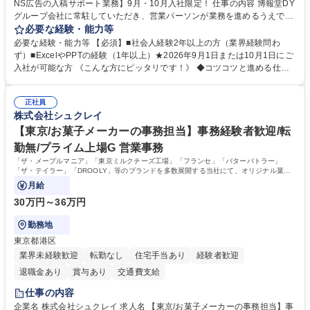
NS広告の入稿サポート業務】9月・10月入社限定！ 仕事の内容 博報堂DY
グループ会社に常駐していただき、営業パーソンが業務を進めるうえで発
生する業務を幅広くサポートとしてテレビCMやSNS広告の入稿サポー
必要な経験・能力等
ト、進行管理等 部内アシスタントとしての業務をお任せします。 ◆得意
必要な経験・能力等 【必須】■社会人経験2年以上の方（業界経験問わ
先との定例資料作成 ◆競合調査 ◆広告出稿の進行管理、確認 ◆広告出稿
ず）■ExcelやPPTの経験（1年以上）★2026年9月1日または10月1日にご
後のデータ抽出と効果測定、資料作成 ◆TVCM放送枠の情報管理、不備確
入社が可能な方 《こんな方にピッタリです！》 ◆コツコツと進める仕事
認 ◆TV視聴率データ抽出、資料作成 ◆SNS広告(InstagramやFacebook
が好きな方 ◆チームで協力しながらやりがいのある仕事がしたい方 ◆コ
等)の入稿サポート ◆常駐先への活動履歴の報告 ◆得意先とのビジネスメ
ミュニケーションを取りながら仕事をするのが得意な方 ◆業務を通してキ
ール対応 ◆常駐先に向けた事業拡大の提案 など 募集職種 大阪|博報堂DY
正社員
ャリア・スキルUPを目指したい方 学歴・資格 学歴：大学院 大学 高専 短
株式会社シュクレイ
グループ【CM・SNS広告の入稿サポート業務】9月・10月入社限定！
大 専修学校 高校 語学力： 資格：
【東京/お菓子メーカーの事務担当】事務経験者歓迎/転
勤無/プライム上場G 営業事務
「ザ・メープルマニア」「東京ミルクチーズ工場」「フランセ」「バターバトラー」
「ザ・テイラー」「DROOLY」等のブランドを多数展開する当社にて、オリジナル菓子
ブランド商品の事務業務をお任せいたします。
月給
30万円～36万円
勤務地
東京都港区
業界未経験歓迎
転勤なし
住宅手当あり
経験者歓迎
退職金あり
賞与あり
交通費支給
仕事の内容
企業名 株式会社シュクレイ 求人名 【東京/お菓子メーカーの事務担当】事