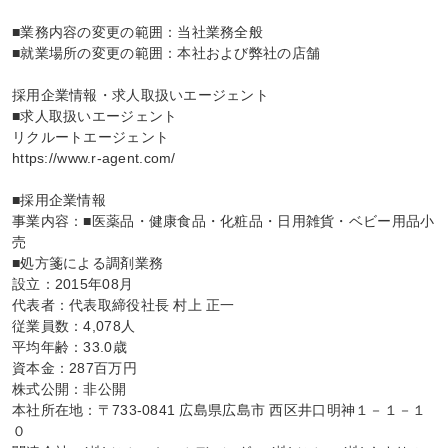
■業務内容の変更の範囲：当社業務全般

■就業場所の変更の範囲：本社および弊社の店舗

採用企業情報・求人取扱いエージェント

■求人取扱いエージェント

リクルートエージェント

https://www.r-agent.com/

■採用企業情報

事業内容：■医薬品・健康食品・化粧品・日用雑貨・ベビー用品小
売

■処方箋による調剤業務

設立：2015年08月

代表者：代表取締役社長 村上 正一

従業員数：4,078人

平均年齢：33.0歳

資本金：287百万円

株式公開：非公開

本社所在地：〒733-0841 広島県広島市 西区井口明神１－１－１
０
