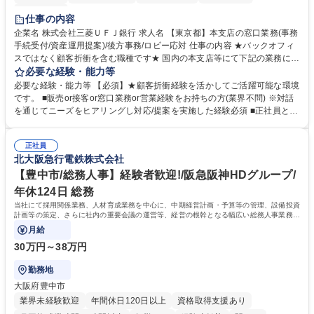
土日祝休み
仕事の内容
企業名 株式会社三菱ＵＦＪ銀行 求人名 【東京都】本支店の窓口業務(事務
手続受付/資産運用提案)/後方事務/ロビー応対 仕事の内容 ★バックオフィ
スではなく顧客折衝を含む職種です★ 国内の本支店等にて下記の業務に従
事していただきます。 ■窓口/後方/ロビーにて事務手続等の受付・オペレ
必要な経験・能力等
ーション、お客様対応 ■窓口にて、ご来店された個人のお客様に対して金
必要な経験・能力等 【必須】★顧客折衝経験を活かしてご活躍可能な環境
融商品のご提案 ■効率的な事務運用の検討・構築等 ≪業務紹介：ご応募前
です。 ■販売or接客or窓口業務or営業経験をお持ちの方(業界不問) ※対話
に必ずご覧ください≫ ※記事 https://www.mysite.bk.mufg.jp/career/circle/
を通じてニーズをヒアリングし対応/提案を実施した経験必須 ■正社員とし
article17/ ※動画 https://youtu.be/H-S7HaJqqbg 募集職種 【東京都】本支
ての就業経験1年以上 【歓迎】■金融業界での就業経験■銀行での預金為替
店の窓口業務(事務手続受付/資産運用提案)/後方事務/ロビー応対
事務経験 ■金融商品の提案・販売経験 ≪魅力≫研修やOJT環境が整ってい
正社員
るので安心して入行いただけます。 幅広いキャリアの選択肢があり、公募
北大阪急行電鉄株式会社
や社内副業等を活用し、 一人ひとりが挑戦できるカルチャーが浸透してい
ます。 学歴・資格 学歴：大学院 大学 高専 短大 専修学校 高校 語学力：
【豊中市/総務人事】経験者歓迎!/阪急阪神HDグループ/
資格：
年休124日 総務
当社にて採用関係業務、人材育成業務を中心に、中期経営計画・予算等の管理、設備投資
計画等の策定、さらに社内の重要会議の運営等、経営の根幹となる幅広い総務人事業務全
般を担当していただきます。
月給
30万円～38万円
勤務地
大阪府豊中市
業界未経験歓迎
年間休日120日以上
資格取得支援あり