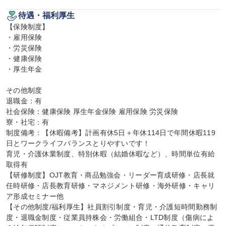
待遇・福利厚生
【保険制度】

・雇用保険

・労災保険

・健康保険

・厚生年金

その他制度

退職金：有

社会保険：健康保険 厚生年金保険 雇用保険 労災保険

寮・社宅：有

制度備考：【休暇備考】計画有休5日＋年休114日で年間休暇119
日とワークライフバランスとりやすいです！

育児・介護休業制度、特別休暇（結婚休暇など）、時間単位有給
取得有

【研修制度】OJT教育・商品勉強会・リーダー育成研修・店長就
任時研修・店長教育研修・マネジメント研修・海外研修・キャリ
ア形成セミナー他

【その他制度/福利厚生】社員割引制度・育児・介護短時間勤務制
度・退職金制度・従業員持株会・労働組合・LTD制度（傷病によ