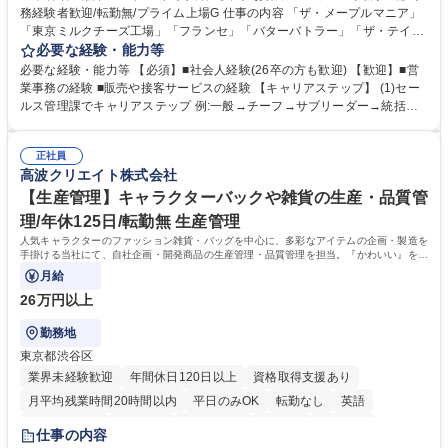
務経験者歓迎/転勤無/プライム上場G 仕事の内容 「ザ・メープルマニア」
「東京ミルクチーズ工場」「フランセ」「バターバトラー」「ザ・テイラ
ー」「DROOLY」等のブランドを多数展開する当社にて、オリジナル菓子
必要な経験・能力等
ブランド商品の事務業務をお任せいたします。 【具体的な業務内容】 ■店
必要な経験・能力等 【必須】■社会人経験(26卒の方も歓迎) 【歓迎】■営
舗からの発注受付/PC入力業務 ■受電対応(社内/社外) ■商品のマスター登
業事務の経験 ■販売や接客サービスの経験 【キャリアステップ】 (1)セー
録 ■日々の売上抽出・報告 ■提携企業への書類送付業務 ■契約書管理業務
ルス管理課でキャリアステップ 例:一般→チーフ→サブリーダー→統括リ
■ホームページへの問い合わせ対応 など 募集職種 【東京/お菓子メーカー
ーダー→マネージャー (2)他ポジションへのキャリアも可能 ※過去、未経
の事務担当】事務経験者歓迎/転勤無/プライム上場G
験で経営管理部内で経理へ異動した方もいらっしゃいます。年3回の面談
正社員
や個別面談を通してご自身のキャリアと向き合っていただき、会社として
高波クリエイト株式会社
もバックアップしていきます。 学歴・資格 学歴：大学院 大学 高専 短大
専修学校 高校 語学力： 資格：
【生産管理】キャラクターバックや雑貨の生産・品質管
理/年休125日/転勤無 生産管理
人気キャラクターのファッション雑貨・バッグを中心に、多彩なアイテムの企画・製造を
手掛ける当社にて、自社企画・開発商品の生産管理・品質管理を担当。『かわいい』を届
けるやりがいのあるポジションです。
月給
26万円以上
勤務地
東京都渋谷区
業界未経験歓迎
年間休日120日以上
資格取得支援あり
月平均残業時間20時間以内
平日のみOK
転勤なし
英語
住宅手当あり
研修あり
退職金あり
在宅OK
賞与あり
仕事の内容