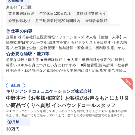
勤務地
東京都千代田区
業界未経験歓迎
年間休日120日以上
資格取得支援あり
介護休暇あり
月平均残業時間20時間以内
未経験者歓迎
住宅手当あり
時短勤務あり
退職金あり
在宅OK
賞与あり
仕事の内容
育休あり
完全週休2日制
交通費支給
土日祝休み
寮・社宅あり
企業名 株式会社日立医薬情報ソリューションズ 求人名 【総務・人事】未
経験歓迎/日立グループ/組織運営を支えるゼネラリストを目指す 仕事の内
容 入社直後は労務（労務管理・給与計算・安全衛生・福利厚生等）からお
任せいたします。将来は総務・採用・教育業務へ守備範囲を広げ、組織運
必要な経験・能力等
営を支えるゼネラリストをめざせます。 ・初期業務：労働時間管理、給与
必要な経験・能力等 ★未経験歓迎！ ★人事・総務領域を横断的に経験し
計算、社会保険対応、福利厚生管理、安全衛生、健康経営推進等をお任せ
幅広いスキルを身につけたい方におすすめ！ ■労務管理(給与計算・社会保
します。ご経験に応じて、休職者管理など、幅広く経験を積んでいただき
険手続き・勤怠管理など)に関心があり主体的に取り組める方 ※労務経験
ます。 ・将来的な広がり：総務・採用・教育・税務対応・経営企画等。
者は早期にご活躍いただけます。 ■チームで仕事を推進できる方■将来は
★メンバーがマンツーマンで丁寧に教えるため、ご経験が浅くても安心！
マネジメント職として活躍したい 【尚可】■人事、労務、採用、教育業務
幅広く経験を積みたい意欲がある方に最適な環境です。 募集職種 【総
正社員
のご経験 ■労務管理（給与計算・社会保険手続き・勤怠管理など）の経験
キリンアンドコミュニケーションズ株式会社
務・人事】未経験歓迎/日立グループ/組織運営を支えるゼネラリストを目
■衛生管理者の資格をお持ちの方 学歴・資格 学歴：大学院 大学 高専 短大
指す
専修学校 高校 語学力： 資格：
中野本社【お客様相談室】お客様のお声をもとにより良
い商品づくりへ貢献 インバウンドコールスタッフ
≪★コミュニケーションを通してキリンのファンを増やしませんか？★≫ お客様のお声
をより良い商品づくりに活かしていく上で、窓口となるお客様相談室でのお仕事です。
月給
30万円