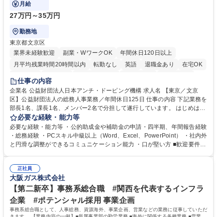
躍いただくことを期待しています。
月給
27万円～35万円
勤務地
東京都文京区
業界未経験歓迎
副業・WワークOK
年間休日120日以上
月平均残業時間20時間以内
転勤なし
英語
退職金あり
在宅OK
賞与あり
育休あり
完全週休2日制
交通費支給
土日祝休み
仕事の内容
食事補助あり
企業名 公益財団法人日本アンチ・ドーピング機構 求人名 【東京／文京
区】公益財団法人の総務人事業務／年間休日125日 仕事の内容 下記業務を
部長1名、課長1名、メンバー2名で分担して遂行しています。 はじめは担
当者として業務を覚えていただき、ゆくゆくはリーダーやマネージャーポ
必要な経験・能力等
ジションとして活躍いただくことを期待しています。 【総務・人事グルー
必要な経験・能力等 ・公的助成金や補助金の申請・四半期、年間報告経験
プの業務内容】 ・人事制度関連 ・採用活動 ・教育研修の企画、実行 ・勤
・総務経験 ・PCスキル中級以上（Word、Excel、PowerPoint） ・社内外
怠管理 ・官公庁への各種提出 ・法定の会議運営（評議員会、理事会） ・
と円滑な調整ができるコミュニケーション能力 ・口が堅い方 ■歓迎要件
コンプライアンス ・内部規程やルールの管理、整備、文書管理 ・契約関
・採用業務経験 ・英語に抵抗がない方 ・営業経験 学歴・資格 学歴：大学
連 ・衛生管理 ・防災関連・公的助成金の管理・オフィス、ファシリティ
院 大学 高専 短大 専修学校 高校 語学力： 資格：
管理 ・福利厚生関連 ・職員からの問合せ、相談対応 ・その他日常の総務
正社員
大阪ガス株式会社
業務全般 募集職種 【東京／文京区】公益財団法人の総務人事業務／年間
休日125日
【第二新卒】事務系総合職 #関西を代表するインフラ
企業 #ポテンシャル採用 事業企画
事務系総合職として、人事総務、資源海外、事業企画、営業などの業務に従事していただ
きます。 【業務内容の一例】■所属事業部の勤労業務 ■海外に関係する各種業務 ■営業部