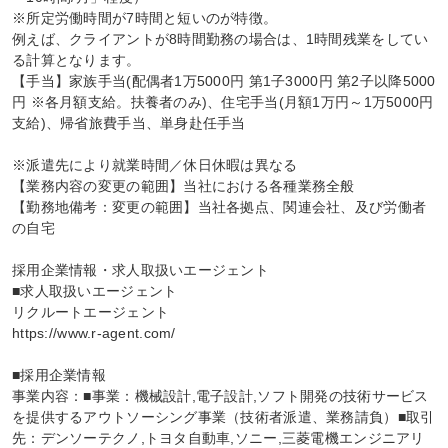
※所定労働時間が7時間と短いのが特徴。

例えば、クライアントが8時間勤務の場合は、1時間残業をしてい
る計算となります。

【手当】家族手当(配偶者1万5000円 第1子3000円 第2子以降5000
円 ※各月額支給。扶養者のみ)、住宅手当(月額1万円～1万5000円
支給)、帰省旅費手当、単身赴任手当

※派遣先により就業時間／休日休暇は異なる

【業務内容の変更の範囲】当社における各種業務全般

【勤務地備考：変更の範囲】当社各拠点、関連会社、及び労働者
の自宅

採用企業情報・求人取扱いエージェント

■求人取扱いエージェント

リクルートエージェント

https://www.r-agent.com/

■採用企業情報

事業内容：■事業：機械設計,電子設計,ソフト開発の技術サービス
を提供するアウトソーシング事業（技術者派遣、業務請負）■取引
先：デンソーテクノ,トヨタ自動車,ソニー,三菱電機エンジニアリ