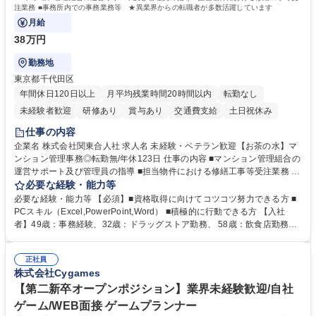
注業務 ■事務所内での事務業務等 ★異業界からの転職者が多数活躍しています
月給
38万円
勤務地
東京都千代田区
年間休日120日以上
月平均残業時間20時間以内
転勤なし
未経験者歓迎
研修あり
賞与あり
交通費支給
土日祝休み
仕事の内容
企業名 株式会社関東合人社 求人名 未経験・ベテラン歓迎【お茶の水】マ
ンション管理事務◎転勤無/年休123日 仕事の内容 ■マンション管理組合の
運営サポート及び管理員の指導 ■担当物件における修繕工事等受注業務 ■
事務所内での事務業務等 ★異業界からの転職者が多数活躍しています
必要な経験・能力等
【年収補足】532万円 ＋別途インセンティヴで平均約100万円/年（昨年度
必要な経験・能力等 【必須】■資格取得に向けてコツコツ努力できる方 ■
実績） ＋管理業務主任者資格手当50,000円/月 ★親会社である株式会社合
PCスキル（Excel,PowerPoint,Word） ■積極的に行動できる方 【入社
人社計画研究所社のグループ会社として、質の高いサービスと適性価格を
者】49歳：事務経験、32歳：ドラッグストア勤務、 58歳：飲食店勤務
武器に約20年受託戸数増加中です。https://www.gojin.co.jp/abt/abt_3.html
等：中途採用の9割が未経験者！ 【資格取得支援】■メンター制度■社内模
募集職種 未経験・ベテラン歓迎【お茶の水】マンション管理事務◎転勤
試や研修制度など充実！ ＊未資格者の8割以上が入社2年以内に資格を取
無/年休123日
正社員
得出来ております！ 【魅力】■フレックス制度、未経験からでも下限年収
株式会社Cygames
を一律支給！ ■管理業務主任者資格取得後には50,000円/月の手当あり！
学歴・資格 学歴：大学院 大学 高専 短大 専修学校 高校 語学力： 資格：第
【第二新卒オープンポジション】業界未経験歓迎/自社
一種運転免許普通自動車
ゲーム/WEB面接 ゲームプランナー