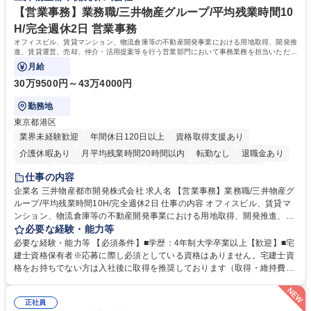
政・企業向け観光推進支援】旅行ガイドブック『地球の歩き方』
格：
【営業事務】業務職/三井物産グループ/平均残業時間10
H/完全週休2日 営業事務
オフィスビル、賃貸マンション、物流倉庫等の不動産開発事業における用地取得、開発推
進、賃貸運営、売却、仲介・活用提案等を行う営業部門において事務業務を担当いただき
ます。
月給
30万9500円～43万4000円
勤務地
東京都港区
業界未経験歓迎
年間休日120日以上
資格取得支援あり
介護休暇あり
月平均残業時間20時間以内
転勤なし
退職金あり
在宅OK
賞与あり
育休あり
完全週休2日制
交通費支給
仕事の内容
駅近5分以内
土日祝休み
寮・社宅あり
企業名 三井物産都市開発株式会社 求人名 【営業事務】業務職/三井物産グ
ループ/平均残業時間10H/完全週休2日 仕事の内容 オフィスビル、賃貸マ
ンション、物流倉庫等の不動産開発事業における用地取得、開発推進、賃
貸運営、売却、仲介・活用提案等を行う営業部門において事務業務を担当
必要な経験・能力等
いただきます。 【詳細】・契約書管理、契約書製本、捺印対応、ファイリ
必要な経験・能力等 【必須条件】■学歴：4年制大学卒業以上【歓迎】■宅
ング、登記簿取得、調書取得・支払業務（各種費用支払、支払管理、請
建士資格保有者※応募に際し必須としている資格はありません。宅建士資
求・支払データ登録、取引先マスター申請対応）・予算作成及び予実管
格をお持ちでない方は入社後に取得を推奨しております（取得・維持費用
理・各種稟議書、報告書作成業務・各種台帳管理、交際費・会議費支払報
の一部補助あり） 【求める人物像】 ・向学心豊かで、主体的に行動でき
告書作成及び月次管理・部内総務庶務全般 など※※配属先によっては上記
る方。 ・社内外の多様な関係者と協調して業務を進められるコミュニケー
の他に担当頂く業務が発生する場合があります。 募集職種 【営業事務】
正社員
ション力がある方。 ・チャレンジを厭わず、粘り強く業務に取り組める