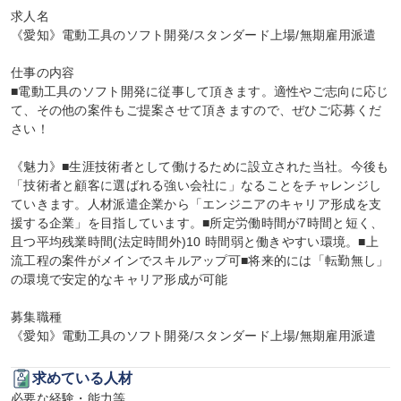
求人名

《愛知》電動工具のソフト開発/スタンダード上場/無期雇用派遣

仕事の内容

■電動工具のソフト開発に従事して頂きます。適性やご志向に応じ
て、その他の案件もご提案させて頂きますので、ぜひご応募くだ
さい！

《魅力》■生涯技術者として働けるために設立された当社。今後も
「技術者と顧客に選ばれる強い会社に」なることをチャレンジし
ていきます。人材派遣企業から「エンジニアのキャリア形成を支
援する企業」を目指しています。■所定労働時間が7時間と短く、
且つ平均残業時間(法定時間外)10 時間弱と働きやすい環境。■上
流工程の案件がメインでスキルアップ可■将来的には「転勤無し」
の環境で安定的なキャリア形成が可能

募集職種

《愛知》電動工具のソフト開発/スタンダード上場/無期雇用派遣
求めている人材
必要な経験・能力等
