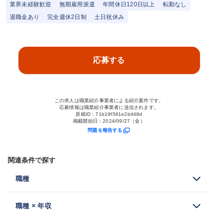
業界未経験歓迎
無期雇用派遣
年間休日120日以上
転勤なし
退職金あり
完全週休2日制
土日祝休み
応募する
この求人は職業紹介事業者による紹介案件です。
応募情報は職業紹介事業者に送信されます。
原稿ID：
71b19f581e2b448d
掲載開始日：
2024/09/27（金）
問題を報告する
関連条件で探す
職種
職種 × 年収