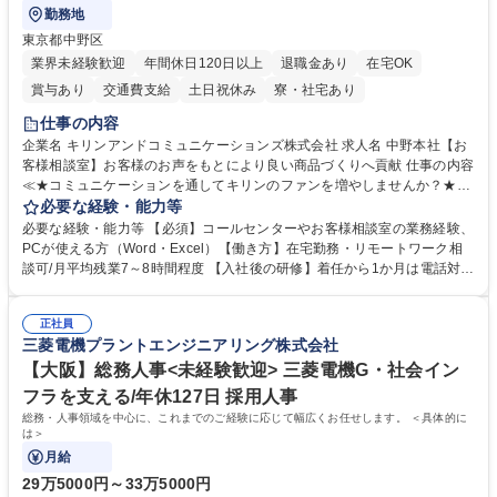
勤務地
東京都中野区
業界未経験歓迎
年間休日120日以上
退職金あり
在宅OK
賞与あり
交通費支給
土日祝休み
寮・社宅あり
仕事の内容
企業名 キリンアンドコミュニケーションズ株式会社 求人名 中野本社【お
客様相談室】お客様のお声をもとにより良い商品づくりへ貢献 仕事の内容
≪★コミュニケーションを通してキリンのファンを増やしませんか？★≫
お客様のお声をより良い商品づくりに活かしていく上で、窓口となるお客
必要な経験・能力等
様相談室でのお仕事です。 日々お客様からいただくキリングループへのご
必要な経験・能力等 【必須】コールセンターやお客様相談室の業務経験、
意見を、企業活動に活かしています。お客様からの声に迅速かつ誠意をも
PCが使える方（Word・Excel）【働き方】在宅勤務・リモートワーク相
って対応、情報提供するとともにグループ内活動に反映しています。 【具
談可/月平均残業7～8時間程度 【入社後の研修】着任から1か月は電話対応
体的には】電話応対、メール、お手紙対応、ご指摘品調査報告書作成、有
のOJTを中心に実施し、電話対応に慣れた段階でメール・手紙のOJTを実
人チャットボット対応など。 【1日の対応件数】■電話：月間一人当たり
施する予定です。独り立ち以降もしっかりフォローする体制を整えていま
平均100件前後■メール・手紙：同上40件前後 募集職種 中野本社【お客様
正社員
すのでご安心ください。 【当社について】キリングループの広報機能を担
三菱電機プラントエンジニアリング株式会社
相談室】お客様のお声をもとにより良い商品づくりへ貢献
う会社として、お客様との出会いを大切にし、磨き上げたホスピタリティ
を込めてコミュニケーションをとりながら広報関連業務を行っておりま
【大阪】総務人事<未経験歓迎> 三菱電機G・社会イン
す。 学歴・資格 学歴：大学院 大学 高専 短大 専修学校 高校 語学力： 資
フラを支える/年休127日 採用人事
格：
総務・人事領域を中心に、これまでのご経験に応じて幅広くお任せします。 ＜具体的に
は＞
月給
29万5000円～33万5000円