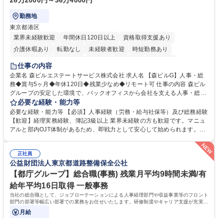
26万2000円～36万4000円
勤務地
東京都港区
業界未経験歓迎
年間休日120日以上
資格取得支援あり
介護休暇あり
転勤なし
未経験者歓迎
時短勤務あり
経験者歓迎
退職金あり
在宅OK
賞与あり
育休あり
仕事の内容
完全週休2日制
交通費支給
長期歓迎
駅近5分以内
土日祝休み
企業名 森ビルエステートサービス株式会社 求人名 【森ビルG】人事・総
務◆賞与5ヶ月◆年休120日◆残業少なめ◆リモート可 仕事の内容 森ビル
グループの安定した環境で、バックオフィスから会社を支える人事・総務
をお任せします。 労務と総務の業務をバランスよく担当し、ゆくゆくは制
必要な経験・能力等
度改定などのコア業務にも挑戦できる、やりがいある環境です。 ■勤怠管
必要な経験・能力等 【必須】人事経験（労務・給与社保等）及び総務経験
理、給与計算、社会保険手続き、年末調整等の労務管理全般 ■入退社手続
【歓迎】経理実務経験、簿記3級以上 業界未経験の方も歓迎です。マニュ
き、社内規定の改定や人事制度改定などのコア業務 ■社内イベントの企画
アルと部内OJT体制があるため、即戦力として安心して始められます。
運営やその他総務業務全般 ※労務と総務を1：1の割合でお任せ。 入社後
【魅力・やりがい】森ビルGの安定基盤で労務から総務まで幅広く携われ
は部内のOJTを中心に、あなたの経験に合わせて不足している部分はいつ
ます。定型業務に留まらず、社内規定や人事制度の改定など会社のコア業
でも質問・相談できる環境が整っているため、安心して成長できます。 募
正社員
務に挑戦できるため、自身の成長と組織への貢献度をダイレクトに実感で
公益財団法人東京都道路整備保全公社
集職種 【森ビルG】人事・総務◆賞与5ヶ月◆年休120日◆残業少なめ◆
きます。 残業少なめ、週1日リモート可など、ワークライフバランスを保
リモート可
ち長期活躍できる環境です。 「これまでの幅広い経験を活かし、長期的な
【都庁グループ】総合職(事務) 残業月平均9時間未満/有
キャリアを築きたい」という前向きな意欲と挑戦を全力で応援します。 学
給年平均16日取得 一般事務
歴・資格 学歴：大学院 大学 高専 短大 専修学校 高校 語学力： 資格：日商
当社の総合職として、ジョブローテーションによる人事経理部門や収益事業等のフロント
簿記検定1級 日商簿記検定2級 日商簿記検定3級
部門の部署等幅広い部署での業務をお任せいたします。研修制度やキャリア支援が充実し
ております！ ※下記業務詳細
月給