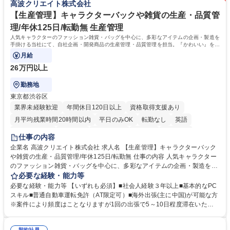
高波クリエイト株式会社
業務職/三井物産グループ/平均残業時間10H/完全週休2日
方。多様な関係者と謙虚に信頼関係を構築でき、期限を意識したスケジュ
ール管理が出来る方。※将来的に他部署（営業部門、コーポレート部門）
【生産管理】キャラクターバックや雑貨の生産・品質管
へのジョブローテーションの可能性があります。 学歴・資格 学歴：大学
理/年休125日/転勤無 生産管理
院 大学 語学力： 資格：宅地建物取引士
人気キャラクターのファッション雑貨・バッグを中心に、多彩なアイテムの企画・製造を
手掛ける当社にて、自社企画・開発商品の生産管理・品質管理を担当。『かわいい』を届
けるやりがいのあるポジションです。
月給
26万円以上
勤務地
東京都渋谷区
業界未経験歓迎
年間休日120日以上
資格取得支援あり
月平均残業時間20時間以内
平日のみOK
転勤なし
英語
住宅手当あり
研修あり
退職金あり
在宅OK
賞与あり
仕事の内容
完全週休2日制
交通費支給
駅近5分以内
中国語
土日祝休み
企業名 高波クリエイト株式会社 求人名 【生産管理】キャラクターバック
や雑貨の生産・品質管理/年休125日/転勤無 仕事の内容 人気キャラクター
のファッション雑貨・バッグを中心に、多彩なアイテムの企画・製造を手
掛ける当社にて、自社企画・開発商品の生産管理・品質管理を担当。『か
必要な経験・能力等
わいい』を届けるやりがいのあるポジションです。 有名ブランドやキャラ
必要な経験・能力等 【いずれも必須】■社会人経験３年以上■基本的なPC
クターライセンスを活用した商品の企画・開発・販売を行っています。企
スキル■普通自動車運転免許（AT限定可）■海外出張(主に中国)が可能な方
画段階から納品まで、商品の製造に関わる全てのプロセスにおいて、生産
※案件により頻度はことなりますが1回の出張で5～10日程度滞在いただ
管理及び品質管理を担当。仕様書の作成、生産スケジュールの組立て、工
く予定です。 【歓迎】■英語もしくは中国語に抵抗のない方■雑貨品など
場へ見積依頼・価格交渉、サンプルの品質確認や検査の手配、ライセンス
の生産管理業務の経験 ≪求める人物像≫ ・製品の検品業務などあるた
契約社員