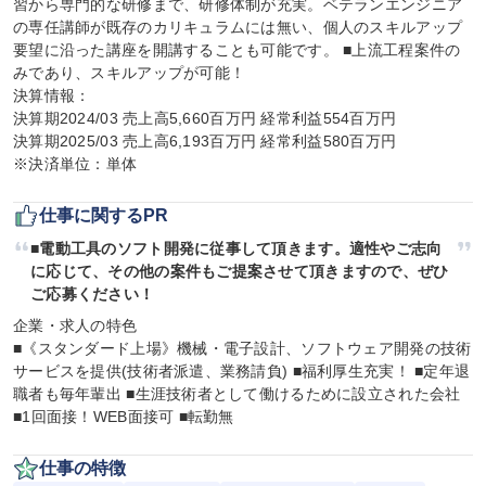
習から専門的な研修まで、研修体制が充実。ベテランエンジニア
の専任講師が既存のカリキュラムには無い、個人のスキルアップ
要望に沿った講座を開講することも可能です。 ■上流工程案件の
みであり、スキルアップが可能！

決算情報：

決算期2024/03 売上高5,660百万円 経常利益554百万円

決算期2025/03 売上高6,193百万円 経常利益580百万円

※決済単位：単体
仕事に関するPR
■電動工具のソフト開発に従事して頂きます。適性やご志向
に応じて、その他の案件もご提案させて頂きますので、ぜひ
ご応募ください！
企業・求人の特色

■《スタンダード上場》機械・電子設計、ソフトウェア開発の技術
サービスを提供(技術者派遣、業務請負) ■福利厚生充実！ ■定年退
職者も毎年輩出 ■生涯技術者として働けるために設立された会社 
■1回面接！WEB面接可 ■転勤無
仕事の特徴