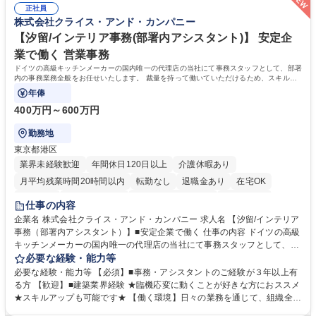
す。 ※業務の変更範囲：会社の定める業務※ 募集職種 【コーポレート庶
正社員
ルーティンワークに留まらず、外注事業者との連携や業務プロセスの推進
株式会社クライス・アンド・カンパニー
務】未経験歓迎/土日祝休/エンタメを支える事務
など、自らの裁量で組織の仕組みづくりに関われるやりがいがあります。
■土日祝休みで、プライベートと両立しながら専門スキルを磨ける環境で
【汐留/インテリア事務(部署内アシスタント)】 安定企
す。 学歴・資格 学歴：大学院 大学 高専 短大 専修学校 高校 語学力： 資
業で働く 営業事務
格：
ドイツの高級キッチンメーカーの国内唯一の代理店の当社にて事務スタッフとして、部署
内の事務業務全般をお任せいたします。 裁量を持って働いていただけるため、スキルア
ップも可能です。
年俸
400万円～600万円
勤務地
東京都港区
業界未経験歓迎
年間休日120日以上
介護休暇あり
月平均残業時間20時間以内
転勤なし
退職金あり
在宅OK
育休あり
完全週休2日制
インセンティブあり
交通費支給
仕事の内容
駅近5分以内
土日祝休み
企業名 株式会社クライス・アンド・カンパニー 求人名 【汐留/インテリア
事務（部署内アシスタント）】■安定企業で働く 仕事の内容 ドイツの高級
キッチンメーカーの国内唯一の代理店の当社にて事務スタッフとして、部
署内の事務業務全般をお任せいたします。 裁量を持って働いていただける
必要な経験・能力等
ため、スキルアップも可能です。 【部署内の事務業務全般】 ■サンプルの
必要な経験・能力等 【必須】■事務・アシスタントのご経験が３年以上有
仕分け・整理 ■電話応対 ■書類作成（会議資料、お客様宛請求書、支払書
る方 【歓迎】■建築業界経験 ★臨機応変に動くことが好きな方におススメ
類を取りまとめて経理へ提出等） ■ショールームアテンド・運営・予約業
★スキルアップも可能です★ 【働く環境】日々の業務を通じて、組織全体
務 ■広報・PR業務のアシスタント（SNS投稿補助、資料作成など） ■納品
のサポートを行い、成果を実感できる仕事です。また、コミュニケーショ