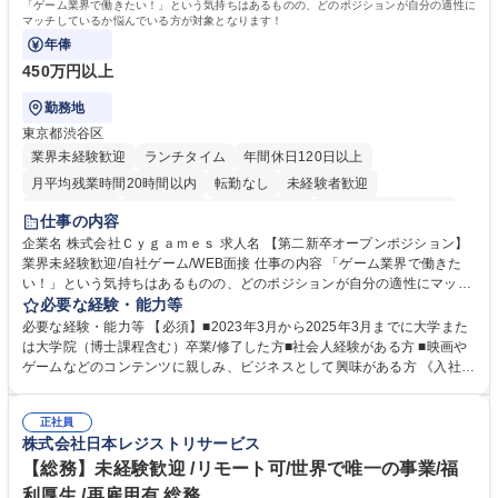
「ゲーム業界で働きたい！」という気持ちはあるものの、どのポジションが自分の適性に
マッチしているか悩んでいる方が対象となります！
年俸
450万円以上
勤務地
東京都渋谷区
業界未経験歓迎
ランチタイム
年間休日120日以上
月平均残業時間20時間以内
転勤なし
未経験者歓迎
住宅手当あり
経験者歓迎
完全週休2日制
インセンティブあり
仕事の内容
交通費支給
土日祝休み
服装自由
昼食補助あり
第二新卒歓迎
企業名 株式会社Ｃｙｇａｍｅｓ 求人名 【第二新卒オープンポジション】
業界未経験歓迎/自社ゲーム/WEB面接 仕事の内容 「ゲーム業界で働きた
食事補助あり
い！」という気持ちはあるものの、どのポジションが自分の適性にマッチ
しているか悩んでいる方が対象となります！ 総合職（プランナー/データ
必要な経験・能力等
アナリストなど）、技術職（開発エンジニ ア/インフラエンジニアな
必要な経験・能力等 【必須】■2023年3月から2025年3月までに大学また
ど）、デザイン職（デザイナー/イラストレ ーターなど）等から、面接で
は大学院（博士課程含む）卒業/修了した方■社会人経験がある方 ■映画や
ご希望と適正にマッチしたポジションをご案内いたします。ゲームやエン
ゲームなどのコンテンツに親しみ、ビジネスとして興味がある方 《入社実
タメコンテンツが大好きで、「ゲーム業界の未来を自らの手で作りたい」
績 例》 ・メーカー → プロジェクトマネージャー ・ソーシャルゲーム →
「最高のコンテンツを作るためには、何でもやる」という情熱に溢れた方
ゲームプランナー ・通信 → ゲームエンジニア ・独立行政法人 → データ
のご応募をお待ちしております。 募集職種 【第二新卒オープンポジショ
正社員
サイエンティスト 学歴・資格 学歴：大学院 大学 語学力： 資格：
株式会社日本レジストリサービス
ン】業界未経験歓迎/自社ゲーム/WEB面接
【総務】未経験歓迎 /リモート可/世界で唯一の事業/福
利厚生 /再雇用有 総務