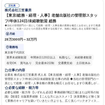
時の取扱説明書作成・送付（キッチン、機器等の商品） 募集職種 【汐留/
ンスキルや問題解決能力が磨かれ、キャリアアップのチャンスも豊富。チ
インテリア事務（部署内アシスタント）】■安定企業で働く
正社員
ームとの協力や新しいアイデアを活かす場もあり、やりがいを感じながら
株式会社三笠書房
働けます。 【歓迎】 ■インテリアの業界のご経験が有る方■PCの作業に慣
れている方 学歴・資格 学歴：大学院 大学 高専 短大 専修学校 語学力： 資
【東京/総務・経理・人事】老舗出版社の管理部スタッ
格：
フ/年休124日/未経験歓迎 総務
◆当社の管理部門の一員として総務・経理・人事全般の業務を幅広くお任せします◎風通
しが良く、社員一人ひとりの意思を尊重する社風です。気軽に相談し合える環境で幅広い
バックオフィス業務を習得いただきます。
月給
28万3000円～32万円
勤務地
東京都千代田区
業界未経験歓迎
年間休日120日以上
転勤なし
未経験者歓迎
在宅OK
賞与あり
完全週休2日制
交通費支給
土日祝休み
仕事の内容
企業名 株式会社三笠書房 求人名 【東京/総務・経理・人事】老舗出版社の
管理部スタッフ/年休124日/未経験歓迎 仕事の内容 ◆当社の管理部門の一
員として総務・経理・人事全般の業務を幅広くお任せします◎風通しが良
く、社員一人ひとりの意思を尊重する社風です。気軽に相談し合える環境
必要な経験・能力等
で幅広いバックオフィス業務を習得いただきます。 具体的には■総務：備
必要な経験・能力等 【いずれも必須】事務経験/簿記三級(または同等の知
品補充、採用に関するスケジュール調整など■経理；経費精算、入出金管
識) 【歓迎】出版業界経験 【こんな方におススメ！】 決算業務など狭く深
理、提示支払業務、問い合わせ対応など。 社員とのコミュニケーションを
く業務のキャリアを築いていきたい方よりも、広く浅くバックオフィスの
中心に着実にスキルアップをしていただけます。 得意な分野からゆくゆく