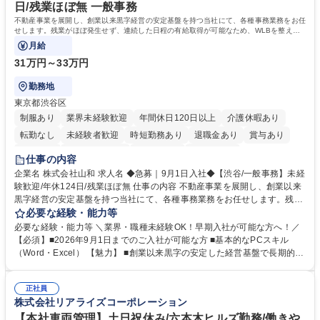
力： 資格：
日/残業ほぼ無 一般事務
不動産事業を展開し、創業以来黒字経営の安定基盤を持つ当社にて、各種事務業務をお任
せします。残業がほぼ発生せず、連続した日程の有給取得が可能なため、WLBを整えた
い方にお勧めの環境です！
月給
31万円～33万円
勤務地
東京都渋谷区
制服あり
業界未経験歓迎
年間休日120日以上
介護休暇あり
転勤なし
未経験者歓迎
時短勤務あり
退職金あり
賞与あり
育休あり
完全週休2日制
交通費支給
土日祝休み
仕事の内容
企業名 株式会社山和 求人名 ◆急募｜9月1日入社◆【渋谷/一般事務】未経
験歓迎/年休124日/残業ほぼ無 仕事の内容 不動産事業を展開し、創業以来
黒字経営の安定基盤を持つ当社にて、各種事務業務をお任せします。残業
がほぼ発生せず、連続した日程の有給取得が可能なため、WLBを整えたい
必要な経験・能力等
方にお勧めの環境です！ 入社後はOJTを通じて丁寧に研修を行いますの
必要な経験・能力等 ＼業界・職種未経験OK！早期入社が可能な方へ！／
で、事務未経験の方でも安心して臨むことができます。 【業務詳細】■電
【必須】■2026年9月1日までのご入社が可能な方 ■基本的なPCスキル
話・来客対応 ■物件の鍵や社内の備品管理 ■データ入力や書類作成 ■契約
（Word・Excel） 【魅力】 ■創業以来黒字の安定した経営基盤で長期的に
書などのファイリング ■郵送物の仕訳・発送 など 募集職種 ◆急募｜9月1
安心して働ける環境 ■残業ほぼなしで働きやすさ抜群、プライベートとの
日入社◆【渋谷/一般事務】未経験歓迎/年休124日/残業ほぼ無
両立が可能 ■有給取得を積極的に推奨、年間10日程度の取得実績 ■1ヶ月
正社員
のOJTで業務を習得可能、未経験でもしっかりサポート 学歴・資格 学
株式会社リアライズコーポレーション
歴：大学院 大学 高専 短大 語学力： 資格：
【本社車両管理】土日祝休み/六本木ヒルズ勤務/働きや