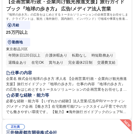
期日・進捗管理能力：リース開始日や車検のタイミング等を管理し調整す
【企画営業/行政・企業向け観光推進支援】旅行ガイド
る力が身に付きます。 学歴・資格 学歴：大学院 大学 語学力： 資格：
ブック『地球の歩き方』 広告/メディア法人営業
『地球の歩き方』の広告をはじめとするトータルソリューションの企画営業をお任せしま
す。クライアントは、観光（海外旅行、国内旅行、インバウンド）で地域や事業を推進し
たい国内外の行政や企業です。
月給
25万円以上
勤務地
東京都品川区
年間休日120日以上
介護休暇あり
転勤なし
時短勤務あり
退職金あり
在宅OK
賞与あり
完全週休2日制
交通費支給
駅近5分以内
土日祝休み
仕事の内容
企業名 株式会社地球の歩き方 求人名 【企画営業/行政・企業向け観光推進
支援】旅行ガイドブック『地球の歩き方』 仕事の内容 『地球の歩き方』
の広告をはじめとするトータルソリューションの企画営業をお任せしま
す。クライアントは、観光（海外旅行、国内旅行、インバウンド）で地域
必要な経験・能力等
や事業を推進したい国内外の行政や企業です。 【業務詳細】■『地球の歩
必要な経験・能力等 【いずれかの経験】法人営業/広告/PR/マーケティン
き方』は海外旅行ガイドブックのNo.1ブランドであり、国内旅行において
グ/メディア企画 【働き方】在宅勤務可能/フレックスタイム/子育て中の方
も牽引しております。観光推進支援においても、業界を牽引する意欲的な
でも働きやすい環境です。 【魅力】 ■海外旅行ガイドブックのシェアNo.1
取り組みが期待されています■インバウンドは、日本の地域の未来を担う
メディアとして、個人旅行文化の拡大と定着を担ってきたブランドに携わ
国策事業です。「GOOD LUCK TRIP」は、海外旅行ガイドブックと同様
ることが可能です。 ■国内旅行ガイドブックは立ち上げ間もない新規事業
に、インバウンドのトップブランドに成長しております■旅が業務であ
正社員
であり、「地球の歩き方」としてどう取り組むか、共に形を作るコアメン
三井物産都市開発株式会社
り、日常です。旅好きにはこれ以上ない環境です 募集職種 【企画営業/行
バーとして活躍いただきます。 学歴・資格 学歴：大学院 大学 語学力： 資