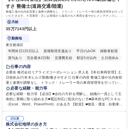
すさ 整備士(道路交通/陸運)
整備工場や社内各部署と連携や調整をし、トラック・トレーラー等の車両管理等を行って
いただきます。※営業所：主にお客様から返却された車両を速やかにメンテナンスし、次
のお客様にお貸し出しするための拠点
月給
35万7143円以上
勤務地
東京都港区
年間休日120日以上
資格取得支援あり
平日のみOK
経験者歓迎
賞与あり
完全週休2日制
交通費支給
駅近5分以内
土日祝休み
仕事の内容
企業名 株式会社リアライズコーポレーション 求人名 【本社車両管理】土
日祝休み/六本木ヒルズ勤務/働きやすさ◎ 仕事の内容 整備工場や社内各部
署と連携や調整をし、トラック・トレーラー等の車両管理等を行っていた
だきます。※営業所：主にお客様から返却された車両を速やかにメンテナ
必要な経験・能力等
ンスし、次のお客様にお貸し出しするための拠点 【具体的には】■整備工
必要な経験・能力等 【必須】■会社の方針を理解し、組織の一員として主
場への整備発注・入出庫調整、社内各部署との連携・調整■車両の入出庫
体的に業務に取り組める方■電話対応に抵抗のない方■基本的なPCスキル
スケジュール管理■返却車両の整備に関する調査・進捗管理等※弊社事業
（Excel、Word、PowerPoint）がある方 【歓迎】■物流・運送・自動車・
理念である「日本の物流を守り抜く」ために重要な役割を担い、社会イン
輸送機器業界での勤務経験をお持ちの方 【身につくスキル】■高度な調
フラを支える責任とやりがいを実感できます。 ※勤務地は東京本社（六本
整・交渉力：社内外との調整により高度な調整・交渉力が養われます。■
木ヒルズ）になります。 ※毎週土日しっかり休める週休2日制です。 募集
正社員
コストマネジメント能力：整備工場からの修理費の見積もりを精査し、無
株式会社地球の歩き方
職種 【本社車両管理】土日祝休み/六本木ヒルズ勤務/働きやすさ◎
駄なコストを見極めるため、経営的視点での数字感覚が身につきます。■