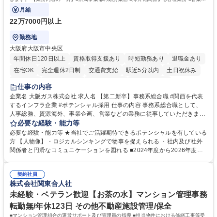
門の企画スタッフ、ルート営業
月給
22万7000円以上
勤務地
大阪府大阪市中央区
年間休日120日以上
資格取得支援あり
時短勤務あり
退職金あり
在宅OK
完全週休2日制
交通費支給
駅近5分以内
土日祝休み
服装自由
第二新卒歓迎
寮・社宅あり
食事補助あり
仕事の内容
企業名 大阪ガス株式会社 求人名 【第二新卒】事務系総合職 #関西を代表
するインフラ企業 #ポテンシャル採用 仕事の内容 事務系総合職として、
人事総務、資源海外、事業企画、営業などの業務に従事していただきま
す。 【業務内容の一例】■所属事業部の勤労業務 ■海外に関係する各種業
必要な経験・能力等
務 ■営業部門の企画スタッフ、ルート営業 【キャリアパス】入社後の配属
必要な経験・能力等 ★当社でご活躍期待できるポテンシャルを有している
ポジションで一定期間ご活躍頂いた後、本人の適性及び将来のキャリアを
方 【人物像】・ロジカルシンキングで物事を捉えられる ・社内及び社外
鑑みてジョブローテーションを行います。 【育成】OJTでの現場育成や研
関係者と円滑なコミュニケーションを図れる ■2024年度から2026年度ま
修カリキュラムを通じて、Daigasグループの業務で必要となる知識につい
での3ヵ年を対象とする「Daigasグループ中期経営計画2026」を策定しま
て学んでいただきます。 募集職種 【第二新卒】事務系総合職 #関西を代
した。https://www.osakagas.co.jp/company/press/pr2024/1777576_564
表するインフラ企業 #ポテンシャル採用
契約社員
72.html ■エネルギーセキュリティの不安定化や気候変動による自然災害の
株式会社関東合人社
甚大化など、これまで以上に社会課題解決の重要性が高まっています。
「未来の日常」の創造に向けて持続可能な社会の実現に貢献してまいりま
未経験・ベテラン歓迎【お茶の水】マンション管理事務
す。 学歴・資格 学歴：大学院 大学 語学力： 資格：
転勤無/年休123日 その他不動産施設管理/保全
■マンション管理組合の運営サポート及び管理員の指導 ■担当物件における修繕工事等受