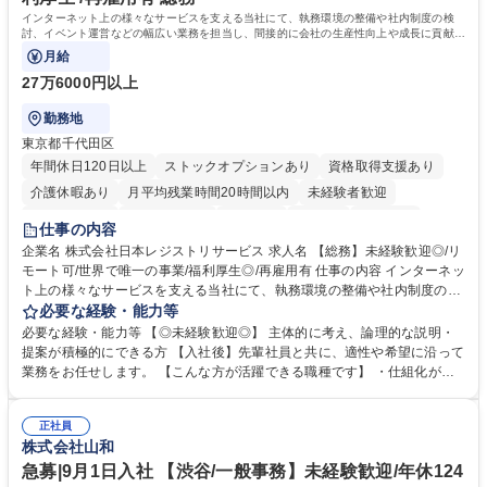
インターネット上の様々なサービスを支える当社にて、執務環境の整備や社内制度の検
討、イベント運営などの幅広い業務を担当し、間接的に会社の生産性向上や成長に貢献し
ている部署です。
月給
27万6000円以上
勤務地
東京都千代田区
年間休日120日以上
ストックオプションあり
資格取得支援あり
介護休暇あり
月平均残業時間20時間以内
未経験者歓迎
住宅手当あり
時短勤務あり
研修あり
在宅OK
賞与あり
仕事の内容
完全週休2日制
交通費支給
駅近5分以内
土日祝休み
服装自由
企業名 株式会社日本レジストリサービス 求人名 【総務】未経験歓迎◎/リ
モート可/世界で唯一の事業/福利厚生◎/再雇用有 仕事の内容 インターネッ
ト上の様々なサービスを支える当社にて、執務環境の整備や社内制度の検
討、イベント運営などの幅広い業務を担当し、間接的に会社の生産性向上
必要な経験・能力等
や成長に貢献している部署です。 会社の全メンバーが安心して長く成果を
必要な経験・能力等 【◎未経験歓迎◎】 主体的に考え、論理的な説明・
発揮できる環境を整えるために、毎日のメンテナンスや維持管理に加え、
提案が積極的にできる方 【入社後】先輩社員と共に、適性や希望に沿って
新たな施策検討を積極的に行っていただき、会社全体を巻き込み課題解決
業務をお任せします。 【こんな方が活躍できる職種です】 ・仕組化が好
を推進。 ・オフィス運営：執務環境の整備・物品管理・社内規定整備/改
き/得意・協働の姿勢を持っている・優先順位付け、マルチタスクが得意・
善・イベント企画/運営・非常時の対応 など、本人の希望や適性によって
様々な立場で物事を考えられる・定型業務だけでなく突発的な出来事にも
幅広い業務の体得が可能で、多様なキャリアパスを描くことも可能です。
正社員
対処できる・新しいことに興味関心がある 【魅力】■自己啓発支援：資格
株式会社山和
募集職種 【総務】未経験歓迎◎/リモート可/世界で唯一の事業/福利厚生◎/
取得や通信教育など費用の80%（年間25万円まで）を補助 ■住宅手当：家
再雇用有
賃の50%（月額7万円まで）を補助 学歴・資格 学歴：大学院 大学 語学
急募|9月1日入社 【渋谷/一般事務】未経験歓迎/年休124