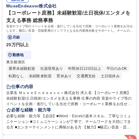
元様とのやり取り、輸入関連の書類の管理、国内倉庫での品質チェック、
め、『コツコツと実直に取り組める方』 ・工場やライセンス元を含む社内
MuseEndeavor株式会社
工場開拓などがございます。 募集職種 【生産管理】キャラクターバック
外関係者と友好なコミュニケーションが取れる方 ※折衝は営業担当がメイ
や雑貨の生産・品質管理/年休125日/転勤無
ンで行います。 学歴・資格 学歴：大学院 大学 高専 短大 専修学校 高校 語
【コーポレート庶務】未経験歓迎/土日祝休/エンタメを
学力： 資格：
支える事務 総務事務
音楽やライブ等のイベントを企画・進行している当社で庶務・コーポレート業務をお任せ
します。幅広い音楽・芸能業務のインフラとなる社内業務全般をサポートし、チームの円
滑な運営を支えていただきます。
月給
25万円以上
勤務地
東京都港区
業界未経験歓迎
社員登用あり
年間休日120日以上
平日のみOK
転勤なし
未経験者歓迎
育休あり
交通費支給
土日祝休み
服装自由
仕事の内容
企業名 ＭｕｓｅＥｎｄｅａｖｏｒ株式会社 求人名 【コーポレート庶務】
未経験歓迎/土日祝休/エンタメを支える事務 仕事の内容 音楽やライブ等の
イベントを企画・進行している当社で庶務・コーポレート業務をお任せし
ます。幅広い音楽・芸能業務のインフラとなる社内業務全般をサポート
必要な経験・能力等
し、チームの円滑な運営を支えていただきます。 ■社内の庶務・一般事務
必要な経験・能力等 【必須】■Word・Excelの基本スキル、丁寧なコミュ
全般、書類整理、備品管理・発注 ■郵便物の仕分け、来客・電話対応、社
ニケーション ■コミュニケーションが丁寧で、チームワークを大切にでき
内環境の維持サポート ■経理や人事/採用の外注事業者とのやりとり・プロ
る方 ■エンターテインメントに興味がある方 【魅力】■幅広い音楽・芸能
セスの推進 ★外注連携など幅広い業務に携わるため、事務スキルだけでな
ビジネスを展開する企業のインフラを支えるため、エンタメ業界の裏側を
く 進行管理能力や調整力など、市場価値の高いキャリアアップが可能で
体感しながら、社会貢献性の高い業務に携わることができます。■単なる