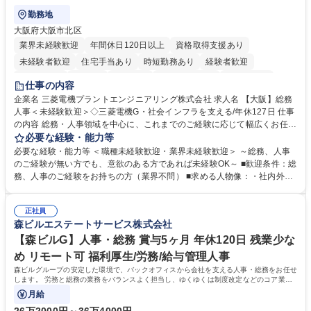
勤務地
大阪府大阪市北区
業界未経験歓迎
年間休日120日以上
資格取得支援あり
未経験者歓迎
住宅手当あり
時短勤務あり
経験者歓迎
退職金あり
在宅OK
賞与あり
完全週休2日制
交通費支給
仕事の内容
駅近5分以内
土日祝休み
服装自由
寮・社宅あり
食事補助あり
企業名 三菱電機プラントエンジニアリング株式会社 求人名 【大阪】総務
人事＜未経験歓迎＞◇三菱電機G・社会インフラを支える/年休127日 仕事
の内容 総務・人事領域を中心に、これまでのご経験に応じて幅広くお任せ
します。 ＜具体的には＞ ・総務/人事労務（給与・社保・勤怠管理など）
必要な経験・能力等
・採用・教育研修 ・福利厚生運用 など ※基本的には事務所勤務ですが、
必要な経験・能力等 ＜職種未経験歓迎・業界未経験歓迎＞ ～総務、人事
採用や教育等の業務内容により、関西圏以外への日帰り・宿泊を伴う国内
のご経験が無い方でも、意欲のある方であれば未経験OK～ ■歓迎条件：総
出張もございます。 ※担当業務を持ちつつ、お互いに助け合いながら、総
務、人事のご経験をお持ちの方（業界不問） ■求める人物像：・社内外の
務部という組織として協力しながら進める体制です。 募集職種 【大阪】
関係各部門との調整を率先して行い、業務を円滑に遂行できる協調性やコ
総務人事＜未経験歓迎＞◇三菱電機G・社会インフラを支える/年休127日
ミュニケーション能力を持っている方 ・人事総務領域に興味がありゼネラ
正社員
リスト志向をお持ちの方 学歴・資格 学歴：大学院 大学 語学力： 資格：
森ビルエステートサービス株式会社
【森ビルG】人事・総務 賞与5ヶ月 年休120日 残業少な
め リモート可 福利厚生/労務/給与管理人事
森ビルグループの安定した環境で、バックオフィスから会社を支える人事・総務をお任せ
します。 労務と総務の業務をバランスよく担当し、ゆくゆくは制度改定などのコア業務
にも挑戦できる、やりがいある環境です。
月給