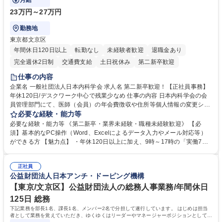
月給
23万円～27万円
勤務地
東京都文京区
年間休日120日以上
転勤なし
未経験者歓迎
退職金あり
完全週休2日制
交通費支給
土日祝休み
第二新卒歓迎
仕事の内容
企業名 一般社団法人日本内科学会 求人名 第二新卒歓迎！【正社員事務】
年休120日/デスクワーク中心で残業少なめ 仕事の内容 日本内科学会の会
員管理部門にて、医師（会員）の年会費徴収や住所等個人情報の変更シス
テム入力、電話・FAX対応をお任せします。将来的には、各種委員会の運
必要な経験・能力等
営事務局業務などにも幅広く携わっていただきます。 【会員管理・データ
必要な経験・能力等 《第二新卒・業界未経験・職種未経験歓迎》 【必
入力業務】 ・医師（会員）の住所変更、個人情報のシステム登録・更新
須】基本的なPC操作（Word、Excelによるデータ入力やメール対応等）
・年会費の徴収管理や入金データの照合確認 【問い合わせ対応】 ・会員
ができる方 【魅力点】 ・年休120日以上に加え、9時～17時の「実働7時
（医師）からの電話、FAX、ネット申請に伴う相談受付 ・複雑な案件のへ
間勤務」で残業も少なくワークライフバランスは抜群です。 【将来的な業
のエスカレーション・連携対応 募集職種 第二新卒歓迎！【正社員事務】
務（各種委員会運営）】 ・学会内における各種委員会のスケジュール調
年休120日/デスクワーク中心で残業少なめ
正社員
整、資料作成、当日の運営サポート 学歴・資格 学歴：大学院 大学 語学
公益財団法人日本アンチ・ドーピング機構
力： 資格：
【東京/文京区】公益財団法人の総務人事業務/年間休日
125日 総務
下記業務を部長1名、課長1名、メンバー2名で分担して遂行しています。 はじめは担当
者として業務を覚えていただき、ゆくゆくはリーダーやマネージャーポジションとして活