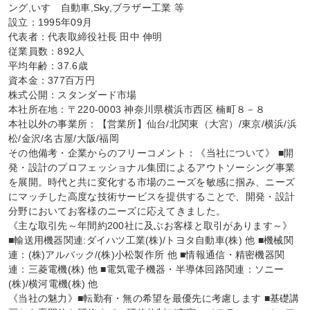
ング,いすゞ自動車,Sky,ブラザー工業 等

設立：1995年09月

代表者：代表取締役社長 田中 伸明

従業員数：892人

平均年齢：37.6歳

資本金：377百万円

株式公開：スタンダード市場

本社所在地：〒220-0003 神奈川県横浜市西区 楠町８－８

本社以外の事業所：【営業所】仙台/北関東（大宮）/東京/横浜/浜
松/金沢/名古屋/大阪/福岡

その他備考・企業からのフリーコメント：《当社について》 ■開
発・設計のプロフェッショナル集団によるアウトソーシング事業
を展開。時代と共に変化する市場のニーズを敏感に掴み、ニーズ
にマッチした高度な技術サービスを提供することで、開発・設計
分野においてお客様のニーズに応えてきました。

《主な取引先～年間約200社に及ぶお客様と取引があります～》

■輸送用機器関連:ダイハツ工業(株)/トヨタ自動車(株) 他 ■機械関
連：(株)アルバック/(株)小松製作所 他 ■情報通信・精密機器関
連：三菱電機(株) 他 ■電気電子機器・半導体回路関連：ソニー
(株)/横河電機(株) 他

《当社の魅力》■転勤有・無の希望を最優先に考慮します ■基礎講