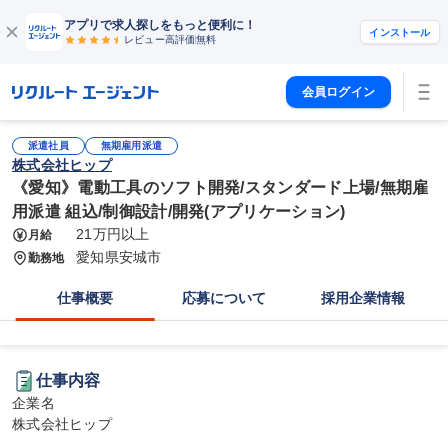
アプリで求人探しをもっと便利に！
インストール
レビュー高評価
無料
会員ログイン
派遣社員
無期雇用派遣
株式会社ヒップ
《愛知》電動工具のソフト開発/スタンダード上場/無期雇
用派遣 組込/制御設計/開発(アプリケーション)
21万円以上
月給
愛知県安城市
勤務地
仕事概要
応募について
採用企業情報
仕事内容
企業名

株式会社ヒップ
