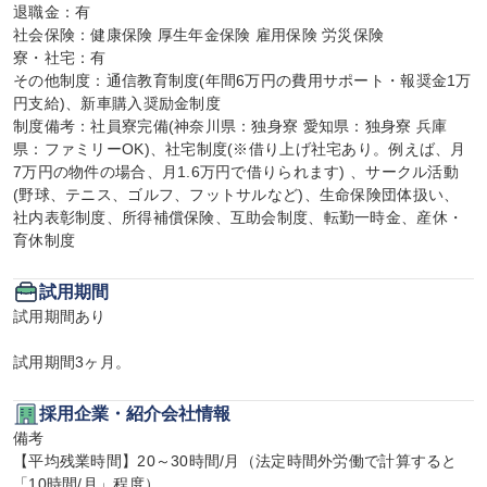
退職金：有

社会保険：健康保険 厚生年金保険 雇用保険 労災保険

寮・社宅：有

その他制度：通信教育制度(年間6万円の費用サポート・報奨金1万
円支給)、新車購入奨励金制度

制度備考：社員寮完備(神奈川県：独身寮 愛知県：独身寮 兵庫
県：ファミリーOK)、社宅制度(※借り上げ社宅あり。例えば、月
7万円の物件の場合、月1.6万円で借りられます) 、サークル活動
(野球、テニス、ゴルフ、フットサルなど)、生命保険団体扱い、
社内表彰制度、所得補償保険、互助会制度、転勤一時金、産休・
育休制度
試用期間
試用期間あり

試用期間3ヶ月。
採用企業・紹介会社情報
備考

【平均残業時間】20～30時間/月（法定時間外労働で計算すると
「10時間/月」程度）
