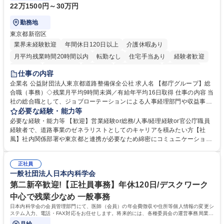
22万1500円～30万円
勤務地
東京都新宿区
業界未経験歓迎
年間休日120日以上
介護休暇あり
月平均残業時間20時間以内
転勤なし
住宅手当あり
経験者歓迎
研修あり
退職金あり
賞与あり
完全週休2日制
交通費支給
仕事の内容
駅近5分以内
資格取得手当あり
食事補助あり
企業名 公益財団法人東京都道路整備保全公社 求人名 【都庁グループ】総
合職（事務）◇残業月平均9時間未満／有給年平均16日取得 仕事の内容 当
社の総合職として、ジョブローテーションによる人事経理部門や収益事業
等のフロント部門の部署等幅広い部署での業務をお任せいたします。研修
必要な経験・能力等
制度やキャリア支援が充実しております！ ※下記業務詳細 【業務詳細】■
必要な経験・能力等 【歓迎】営業経験or総務/人事/経理経験or官公庁職員
管理部門：広報、人事、経理など当公社の運営に係る管理業務 ■収益部
経験者で、道路事業のゼネラリストとしてのキャリアを積みたい方【社
門：駐車場の新規開拓、管理運営、新宿駅西口広場の「イベントコーナ
風】社内関係部署や東京都と連携が必要なため綿密にコミュニケーション
ー」などの管理運営 ■道路部門：整備の急がれる骨格幹線道路や木造住宅
を図っています。 【業務の魅力】■幅広く携われる：総合職（事務）で
密集地域の特定整備路線の用地取得、道路に関する普及啓発事業、都内の
は、駐車場の管理運営や道路用地の取得、公益財団法人の中枢を担う管理
道路施設や道路工事現場の見学ツアー事業 ※入社後は上記いずれかの部門
正社員
部門など多岐に渡る業務を経験できます。 ■様々なプロジェクト：駐車場
一般社団法人日本内科学会
へ配属。※業務内容変更の範囲：会社の定める業務 募集職種 【都庁グル
事業の他、新宿駅西口広場内に設置された照明を兼ねた広告「ブライトサ
ープ】総合職（事務）◇残業月平均9時間未満／有給年平均16日取得
イン」の管理運営を行うなど、事業収益を生み出す活動を積極的に行って
第二新卒歓迎!【正社員事務】年休120日/デスクワーク
います。 学歴・資格 学歴：大学院 大学 高専 短大 専修学校 高校 語学力：
中心で残業少なめ 一般事務
資格：
日本内科学会の会員管理部門にて、医師（会員）の年会費徴収や住所等個人情報の変更シ
ステム入力、電話・FAX対応をお任せします。将来的には、各種委員会の運営事務局業務
などにも幅広く携わっていただきます。