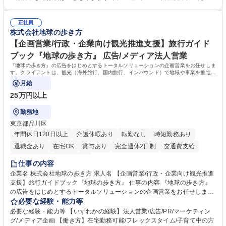
管理及び品質管理を担当。仕様書の作成、生産スケジュールの組立て、工
く予定です。 【歓迎】■英語もしくは中国語に抵抗のない方■雑貨品など
場へ見積依頼・価格交渉、サンプルの品質確認や検査の手配、ライセンス
の生産管理業務の経験 ≪求める人物像≫ ・製品の検品業務などあるた
元様とのやり取り、輸入関連の書類の管理、国内倉庫での品質チェック、
正社員
め、『コツコツと実直に取り組める方』 ・工場やライセンス元を含む社内
株式会社地球の歩き方
工場開拓などがございます。 募集職種 【生産管理】キャラクターバック
外関係者と友好なコミュニケーションが取れる方 ※折衝は営業担当がメイ
や雑貨の生産・品質管理/年休125日/転勤無
ンで行います。 学歴・資格 学歴：大学院 大学 高専 短大 専修学校 高校 語
【企画営業/行政・企業向け観光推進支援】旅行ガイド
学力： 資格：
ブック『地球の歩き方』 広告/メディア法人営業
『地球の歩き方』の広告をはじめとするトータルソリューションの企画営業をお任せしま
す。クライアントは、観光（海外旅行、国内旅行、インバウンド）で地域や事業を推進し
たい国内外の行政や企業です。
月給
25万円以上
勤務地
東京都品川区
年間休日120日以上
介護休暇あり
転勤なし
時短勤務あり
退職金あり
在宅OK
賞与あり
完全週休2日制
交通費支給
駅近5分以内
土日祝休み
仕事の内容
企業名 株式会社地球の歩き方 求人名 【企画営業/行政・企業向け観光推進
支援】旅行ガイドブック『地球の歩き方』 仕事の内容 『地球の歩き方』
の広告をはじめとするトータルソリューションの企画営業をお任せしま
す。クライアントは、観光（海外旅行、国内旅行、インバウンド）で地域
必要な経験・能力等
や事業を推進したい国内外の行政や企業です。 【業務詳細】■『地球の歩
必要な経験・能力等 【いずれかの経験】法人営業/広告/PR/マーケティン
き方』は海外旅行ガイドブックのNo.1ブランドであり、国内旅行において
グ/メディア企画 【働き方】在宅勤務可能/フレックスタイム/子育て中の方