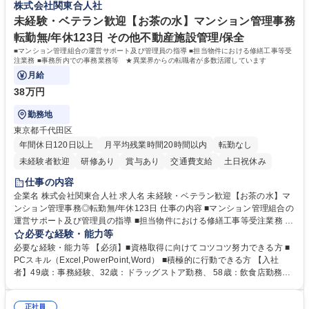
株式会社関東合人社
ン】業界未経験歓迎/自社ゲーム/WEB面接
未経験・ベテラン歓迎【お茶の水】マンション管理事務
転勤無/年休123日 その他不動産施設管理/保全
■マンション管理組合の運営サポート及び管理員の指導 ■担当物件における修繕工事等受
注業務 ■事務所内での事務業務等 ★異業界からの転職者が多数活躍しています
月給
38万円
勤務地
東京都千代田区
年間休日120日以上
月平均残業時間20時間以内
転勤なし
未経験者歓迎
研修あり
賞与あり
交通費支給
土日祝休み
仕事の内容
企業名 株式会社関東合人社 求人名 未経験・ベテラン歓迎【お茶の水】マ
ンション管理事務◎転勤無/年休123日 仕事の内容 ■マンション管理組合の
運営サポート及び管理員の指導 ■担当物件における修繕工事等受注業務 ■
事務所内での事務業務等 ★異業界からの転職者が多数活躍しています
必要な経験・能力等
【年収補足】532万円 ＋別途インセンティヴで平均約100万円/年（昨年度
必要な経験・能力等 【必須】■資格取得に向けてコツコツ努力できる方 ■
実績） ＋管理業務主任者資格手当50,000円/月 ★親会社である株式会社合
PCスキル（Excel,PowerPoint,Word） ■積極的に行動できる方 【入社
人社計画研究所社のグループ会社として、質の高いサービスと適性価格を
者】49歳：事務経験、32歳：ドラッグストア勤務、 58歳：飲食店勤務
武器に約20年受託戸数増加中です。https://www.gojin.co.jp/abt/abt_3.html
等：中途採用の9割が未経験者！ 【資格取得支援】■メンター制度■社内模
募集職種 未経験・ベテラン歓迎【お茶の水】マンション管理事務◎転勤
試や研修制度など充実！ ＊未資格者の8割以上が入社2年以内に資格を取
無/年休123日
正社員