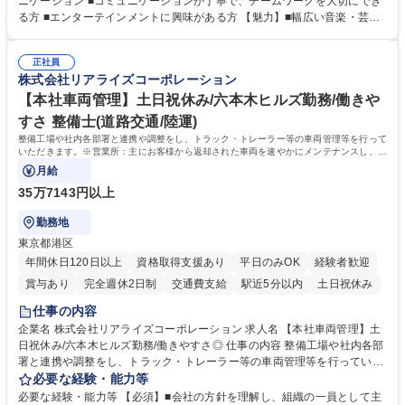
ニケーション ■コミュニケーションが丁寧で、チームワークを大切にでき
内環境の維持サポート ■経理や人事/採用の外注事業者とのやりとり・プロ
る方 ■エンターテインメントに興味がある方 【魅力】■幅広い音楽・芸能
セスの推進 ★外注連携など幅広い業務に携わるため、事務スキルだけでな
ビジネスを展開する企業のインフラを支えるため、エンタメ業界の裏側を
く 進行管理能力や調整力など、市場価値の高いキャリアアップが可能で
体感しながら、社会貢献性の高い業務に携わることができます。■単なる
す。 ※業務の変更範囲：会社の定める業務※ 募集職種 【コーポレート庶
正社員
ルーティンワークに留まらず、外注事業者との連携や業務プロセスの推進
株式会社リアライズコーポレーション
務】未経験歓迎/土日祝休/エンタメを支える事務
など、自らの裁量で組織の仕組みづくりに関われるやりがいがあります。
■土日祝休みで、プライベートと両立しながら専門スキルを磨ける環境で
【本社車両管理】土日祝休み/六本木ヒルズ勤務/働きや
す。 学歴・資格 学歴：大学院 大学 高専 短大 専修学校 高校 語学力： 資
すさ 整備士(道路交通/陸運)
格：
整備工場や社内各部署と連携や調整をし、トラック・トレーラー等の車両管理等を行って
いただきます。※営業所：主にお客様から返却された車両を速やかにメンテナンスし、次
のお客様にお貸し出しするための拠点
月給
35万7143円以上
勤務地
東京都港区
年間休日120日以上
資格取得支援あり
平日のみOK
経験者歓迎
賞与あり
完全週休2日制
交通費支給
駅近5分以内
土日祝休み
仕事の内容
企業名 株式会社リアライズコーポレーション 求人名 【本社車両管理】土
日祝休み/六本木ヒルズ勤務/働きやすさ◎ 仕事の内容 整備工場や社内各部
署と連携や調整をし、トラック・トレーラー等の車両管理等を行っていた
だきます。※営業所：主にお客様から返却された車両を速やかにメンテナ
必要な経験・能力等
ンスし、次のお客様にお貸し出しするための拠点 【具体的には】■整備工
必要な経験・能力等 【必須】■会社の方針を理解し、組織の一員として主