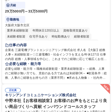
月給
29万5000円～33万5000円
勤務地
大阪府大阪市北区
業界未経験歓迎
年間休日120日以上
資格取得支援あり
未経験者歓迎
住宅手当あり
時短勤務あり
経験者歓迎
退職金あり
在宅OK
賞与あり
完全週休2日制
交通費支給
仕事の内容
駅近5分以内
土日祝休み
服装自由
寮・社宅あり
食事補助あり
企業名 三菱電機プラントエンジニアリング株式会社 求人名 【大阪】総務
人事＜未経験歓迎＞◇三菱電機G・社会インフラを支える/年休127日 仕事
の内容 総務・人事領域を中心に、これまでのご経験に応じて幅広くお任せ
します。 ＜具体的には＞ ・総務/人事労務（給与・社保・勤怠管理など）
必要な経験・能力等
・採用・教育研修 ・福利厚生運用 など ※基本的には事務所勤務ですが、
必要な経験・能力等 ＜職種未経験歓迎・業界未経験歓迎＞ ～総務、人事
採用や教育等の業務内容により、関西圏以外への日帰り・宿泊を伴う国内
のご経験が無い方でも、意欲のある方であれば未経験OK～ ■歓迎条件：総
出張もございます。 ※担当業務を持ちつつ、お互いに助け合いながら、総
務、人事のご経験をお持ちの方（業界不問） ■求める人物像：・社内外の
務部という組織として協力しながら進める体制です。 募集職種 【大阪】
関係各部門との調整を率先して行い、業務を円滑に遂行できる協調性やコ
総務人事＜未経験歓迎＞◇三菱電機G・社会インフラを支える/年休127日
ミュニケーション能力を持っている方 ・人事総務領域に興味がありゼネラ
正社員
リスト志向をお持ちの方 学歴・資格 学歴：大学院 大学 語学力： 資格：
キリンアンドコミュニケーションズ株式会社
中野本社【お客様相談室】お客様のお声をもとにより良
い商品づくりへ貢献 インバウンドコールスタッフ
≪★コミュニケーションを通してキリンのファンを増やしませんか？★≫ お客様のお声