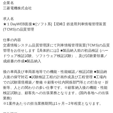
企業名

三菱電機株式会社

求人名

★１DayWEB面接★[ソフト系]【尼崎】鉄道用列車情報管理装置
(TCMS)の品質管理

仕事の内容

交通情報システム品質管理課にて列車情報管理装置(TCMS)の品質
管理をお任せします【具体的には】■製品納入前の初品検証 (ハー
ドウェア検証試験、ソフトウェア検証試験）、及び試験要領書／
成績書の作成■製品納入

後の車両及び車両基地等での機能・性能確認／検証試験 ■製品納
入後の保守対応 ■試験検証工程の計画作成及び工程管理 ■工場内
での試験環境構築／整備 ※顧客や社内関係部門等との打合せ・折
衝等、人との関わりの多い仕事です。※顧客納入後の機能・性能
検証試験は、顧客先への出張業務となります。(国内各地への出張
業務)

※1案件あたりの担当業務期間は1ヶ月～2年程度となります。
