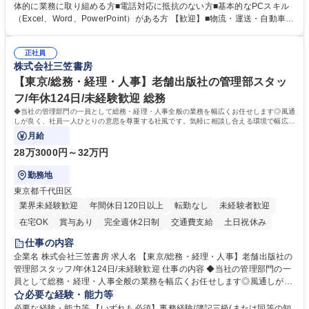
場への整備発注・入出庫調整、社内各部署との連携・調整■車両の入出庫
体的に業務に取り組める方■電話対応に抵抗のない方■基本的なPCスキル
スケジュール管理■返却車両の整備に関する調査・進捗管理等※弊社事業
（Excel、Word、PowerPoint）がある方 【歓迎】■物流・運送・自動車・
理念である「日本の物流を守り抜く」ために重要な役割を担い、社会イン
輸送機器業界での勤務経験をお持ちの方 【身につくスキル】■高度な調
フラを支える責任とやりがいを実感できます。 ※勤務地は東京本社（六本
整・交渉力：社内外との調整により高度な調整・交渉力が養われます。■
木ヒルズ）になります。 ※毎週土日しっかり休める週休2日制です。 募集
正社員
コストマネジメント能力：整備工場からの修理費の見積もりを精査し、無
株式会社三笠書房
職種 【本社車両管理】土日祝休み/六本木ヒルズ勤務/働きやすさ◎
駄なコストを見極めるため、経営的視点での数字感覚が身につきます。■
期日・進捗管理能力：リース開始日や車検のタイミング等を管理し調整す
【東京/総務・経理・人事】老舗出版社の管理部スタッ
る力が身に付きます。 学歴・資格 学歴：大学院 大学 語学力： 資格：
フ/年休124日/未経験歓迎 総務
◆当社の管理部門の一員として総務・経理・人事全般の業務を幅広くお任せします◎風通
しが良く、社員一人ひとりの意思を尊重する社風です。気軽に相談し合える環境で幅広い
バックオフィス業務を習得いただきます。
月給
28万3000円～32万円
勤務地
東京都千代田区
業界未経験歓迎
年間休日120日以上
転勤なし
未経験者歓迎
在宅OK
賞与あり
完全週休2日制
交通費支給
土日祝休み
仕事の内容
企業名 株式会社三笠書房 求人名 【東京/総務・経理・人事】老舗出版社の
管理部スタッフ/年休124日/未経験歓迎 仕事の内容 ◆当社の管理部門の一
員として総務・経理・人事全般の業務を幅広くお任せします◎風通しが良
く、社員一人ひとりの意思を尊重する社風です。気軽に相談し合える環境
必要な経験・能力等
で幅広いバックオフィス業務を習得いただきます。 具体的には■総務：備
必要な経験・能力等 【いずれも必須】事務経験/簿記三級(または同等の知