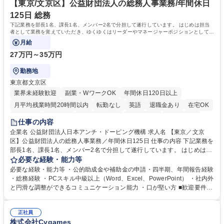
【東京/文京区】公益財団法人の総務人事業務/年間休日
125日 総務
下記業務を部長1名、課長1名、メンバー2名で分担して遂行しています。 はじめは担当
者として業務を覚えていただき、ゆくゆくはリーダーやマネージャーポジションとして活
躍いただくことを期待しています。
月給
27万円～35万円
勤務地
東京都文京区
業界未経験歓迎
副業・WワークOK
年間休日120日以上
月平均残業時間20時間以内
転勤なし
英語
退職金あり
在宅OK
賞与あり
育休あり
完全週休2日制
交通費支給
土日祝休み
仕事の内容
食事補助あり
企業名 公益財団法人日本アンチ・ドーピング機構 求人名 【東京／文京
区】公益財団法人の総務人事業務／年間休日125日 仕事の内容 下記業務を
部長1名、課長1名、メンバー2名で分担して遂行しています。 はじめは担
当者として業務を覚えていただき、ゆくゆくはリーダーやマネージャーポ
必要な経験・能力等
ジションとして活躍いただくことを期待しています。 【総務・人事グルー
必要な経験・能力等 ・公的助成金や補助金の申請・四半期、年間報告経験
プの業務内容】 ・人事制度関連 ・採用活動 ・教育研修の企画、実行 ・勤
・総務経験 ・PCスキル中級以上（Word、Excel、PowerPoint） ・社内外
怠管理 ・官公庁への各種提出 ・法定の会議運営（評議員会、理事会） ・
と円滑な調整ができるコミュニケーション能力 ・口が堅い方 ■歓迎要件
コンプライアンス ・内部規程やルールの管理、整備、文書管理 ・契約関
・採用業務経験 ・英語に抵抗がない方 ・営業経験 学歴・資格 学歴：大学
連 ・衛生管理 ・防災関連・公的助成金の管理・オフィス、ファシリティ
院 大学 高専 短大 専修学校 高校 語学力： 資格：
管理 ・福利厚生関連 ・職員からの問合せ、相談対応 ・その他日常の総務
正社員
株式会社Cygames
業務全般 募集職種 【東京／文京区】公益財団法人の総務人事業務／年間