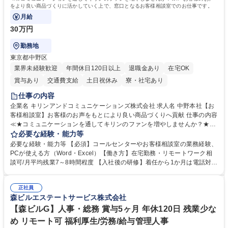
をより良い商品づくりに活かしていく上で、窓口となるお客様相談室でのお仕事です。
月給
30万円
勤務地
東京都中野区
業界未経験歓迎
年間休日120日以上
退職金あり
在宅OK
賞与あり
交通費支給
土日祝休み
寮・社宅あり
仕事の内容
企業名 キリンアンドコミュニケーションズ株式会社 求人名 中野本社【お
客様相談室】お客様のお声をもとにより良い商品づくりへ貢献 仕事の内容
≪★コミュニケーションを通してキリンのファンを増やしませんか？★≫
お客様のお声をより良い商品づくりに活かしていく上で、窓口となるお客
必要な経験・能力等
様相談室でのお仕事です。 日々お客様からいただくキリングループへのご
必要な経験・能力等 【必須】コールセンターやお客様相談室の業務経験、
意見を、企業活動に活かしています。お客様からの声に迅速かつ誠意をも
PCが使える方（Word・Excel）【働き方】在宅勤務・リモートワーク相
って対応、情報提供するとともにグループ内活動に反映しています。 【具
談可/月平均残業7～8時間程度 【入社後の研修】着任から1か月は電話対応
体的には】電話応対、メール、お手紙対応、ご指摘品調査報告書作成、有
のOJTを中心に実施し、電話対応に慣れた段階でメール・手紙のOJTを実
人チャットボット対応など。 【1日の対応件数】■電話：月間一人当たり
施する予定です。独り立ち以降もしっかりフォローする体制を整えていま
平均100件前後■メール・手紙：同上40件前後 募集職種 中野本社【お客様
正社員
すのでご安心ください。 【当社について】キリングループの広報機能を担
森ビルエステートサービス株式会社
相談室】お客様のお声をもとにより良い商品づくりへ貢献
う会社として、お客様との出会いを大切にし、磨き上げたホスピタリティ
を込めてコミュニケーションをとりながら広報関連業務を行っておりま
【森ビルG】人事・総務 賞与5ヶ月 年休120日 残業少な
す。 学歴・資格 学歴：大学院 大学 高専 短大 専修学校 高校 語学力： 資
め リモート可 福利厚生/労務/給与管理人事
格：