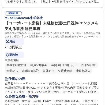
も牽引しております。観光推進支援においても、業界を牽引する意欲的な
でも働きやすい環境です。 【魅力】 ■海外旅行ガイドブックのシェアNo.1
取り組みが期待されています■インバウンドは、日本の地域の未来を担う
メディアとして、個人旅行文化の拡大と定着を担ってきたブランドに携わ
国策事業です。「GOOD LUCK TRIP」は、海外旅行ガイドブックと同様
ることが可能です。 ■国内旅行ガイドブックは立ち上げ間もない新規事業
に、インバウンドのトップブランドに成長しております■旅が業務であ
契約社員
であり、「地球の歩き方」としてどう取り組むか、共に形を作るコアメン
MuseEndeavor株式会社
り、日常です。旅好きにはこれ以上ない環境です 募集職種 【企画営業/行
バーとして活躍いただきます。 学歴・資格 学歴：大学院 大学 語学力： 資
政・企業向け観光推進支援】旅行ガイドブック『地球の歩き方』
格：
【コーポレート庶務】未経験歓迎/土日祝休/エンタメを
支える事務 総務事務
音楽やライブ等のイベントを企画・進行している当社で庶務・コーポレート業務をお任せ
します。幅広い音楽・芸能業務のインフラとなる社内業務全般をサポートし、チームの円
滑な運営を支えていただきます。
月給
25万円以上
勤務地
東京都港区
業界未経験歓迎
社員登用あり
年間休日120日以上
平日のみOK
転勤なし
未経験者歓迎
育休あり
交通費支給
土日祝休み
服装自由
仕事の内容
企業名 ＭｕｓｅＥｎｄｅａｖｏｒ株式会社 求人名 【コーポレート庶務】
未経験歓迎/土日祝休/エンタメを支える事務 仕事の内容 音楽やライブ等の
イベントを企画・進行している当社で庶務・コーポレート業務をお任せし
ます。幅広い音楽・芸能業務のインフラとなる社内業務全般をサポート
必要な経験・能力等
し、チームの円滑な運営を支えていただきます。 ■社内の庶務・一般事務
必要な経験・能力等 【必須】■Word・Excelの基本スキル、丁寧なコミュ
全般、書類整理、備品管理・発注 ■郵便物の仕分け、来客・電話対応、社