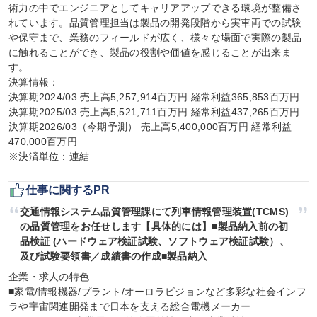
術力の中でエンジニアとしてキャリアアップできる環境が整備さ
れています。品質管理担当は製品の開発段階から実車両での試験
や保守まで、業務のフィールドが広く、様々な場面で実際の製品
に触れることができ、製品の役割や価値を感じることが出来ま
す。

決算情報：

決算期2024/03 売上高5,257,914百万円 経常利益365,853百万円

決算期2025/03 売上高5,521,711百万円 経常利益437,265百万円

決算期2026/03（今期予測） 売上高5,400,000百万円 経常利益
470,000百万円

※決済単位：連結
仕事に関するPR
交通情報システム品質管理課にて列車情報管理装置(TCMS)
の品質管理をお任せします【具体的には】■製品納入前の初
品検証 (ハードウェア検証試験、ソフトウェア検証試験）、
及び試験要領書／成績書の作成■製品納入
企業・求人の特色

■家電/情報機器/プラント/オーロラビジョンなど多彩な社会インフ
ラや宇宙関連開発まで日本を支える総合電機メーカー
