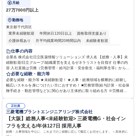
ます。
月給
27万7000円以上
勤務地
東京都千代田区
業界未経験歓迎
年間休日120日以上
資格取得支援あり
介護休暇あり
月平均残業時間20時間以内
未経験者歓迎
住宅手当あり
時短勤務あり
退職金あり
在宅OK
賞与あり
仕事の内容
育休あり
完全週休2日制
交通費支給
土日祝休み
寮・社宅あり
企業名 株式会社日立医薬情報ソリューションズ 求人名 【総務・人事】未
経験歓迎/日立グループ/組織運営を支えるゼネラリストを目指す 仕事の内
容 入社直後は労務（労務管理・給与計算・安全衛生・福利厚生等）からお
任せいたします。将来は総務・採用・教育業務へ守備範囲を広げ、組織運
必要な経験・能力等
営を支えるゼネラリストをめざせます。 ・初期業務：労働時間管理、給与
必要な経験・能力等 ★未経験歓迎！ ★人事・総務領域を横断的に経験し
計算、社会保険対応、福利厚生管理、安全衛生、健康経営推進等をお任せ
幅広いスキルを身につけたい方におすすめ！ ■労務管理(給与計算・社会保
します。ご経験に応じて、休職者管理など、幅広く経験を積んでいただき
険手続き・勤怠管理など)に関心があり主体的に取り組める方 ※労務経験
ます。 ・将来的な広がり：総務・採用・教育・税務対応・経営企画等。
者は早期にご活躍いただけます。 ■チームで仕事を推進できる方■将来は
★メンバーがマンツーマンで丁寧に教えるため、ご経験が浅くても安心！
マネジメント職として活躍したい 【尚可】■人事、労務、採用、教育業務
幅広く経験を積みたい意欲がある方に最適な環境です。 募集職種 【総
正社員
のご経験 ■労務管理（給与計算・社会保険手続き・勤怠管理など）の経験
三菱電機プラントエンジニアリング株式会社
務・人事】未経験歓迎/日立グループ/組織運営を支えるゼネラリストを目
■衛生管理者の資格をお持ちの方 学歴・資格 学歴：大学院 大学 高専 短大
指す
専修学校 高校 語学力： 資格：
【大阪】総務人事<未経験歓迎> 三菱電機G・社会イン
フラを支える/年休127日 採用人事
総務・人事領域を中心に、これまでのご経験に応じて幅広くお任せします。 ＜具体的に
は＞