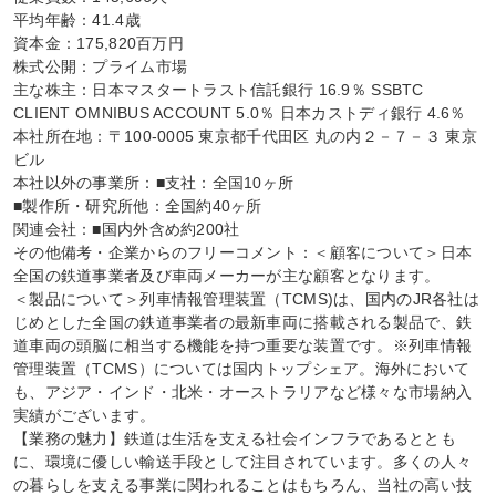
平均年齢：41.4歳

資本金：175,820百万円

株式公開：プライム市場

主な株主：日本マスタートラスト信託銀行 16.9％ SSBTC 
CLIENT OMNIBUS ACCOUNT 5.0％ 日本カストディ銀行 4.6％

本社所在地：〒100-0005 東京都千代田区 丸の内２－７－３ 東京
ビル

本社以外の事業所：■支社：全国10ヶ所

■製作所・研究所他：全国約40ヶ所

関連会社：■国内外含め約200社

その他備考・企業からのフリーコメント：＜顧客について＞日本
全国の鉄道事業者及び車両メーカーが主な顧客となります。

＜製品について＞列車情報管理装置（TCMS)は、国内のJR各社は
じめとした全国の鉄道事業者の最新車両に搭載される製品で、鉄
道車両の頭脳に相当する機能を持つ重要な装置です。※列車情報
管理装置（TCMS）については国内トップシェア。海外において
も、アジア・インド・北米・オーストラリアなど様々な市場納入
実績がございます。

【業務の魅力】鉄道は生活を支える社会インフラであるととも
に、環境に優しい輸送手段として注目されています。多くの人々
の暮らしを支える事業に関われることはもちろん、当社の高い技