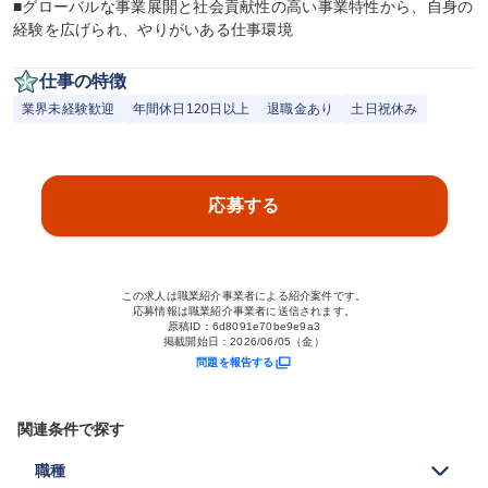
■グローバルな事業展開と社会貢献性の高い事業特性から、自身の
経験を広げられ、やりがいある仕事環境
仕事の特徴
業界未経験歓迎
年間休日120日以上
退職金あり
土日祝休み
応募する
この求人は職業紹介事業者による紹介案件です。
応募情報は職業紹介事業者に送信されます。
原稿ID：
6d8091e70be9e9a3
掲載開始日：
2026/06/05（金）
問題を報告する
関連条件で探す
職種