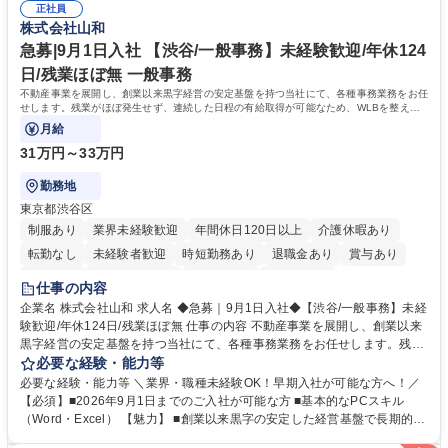
幅広い業務の体得が可能で、多様なキャリアパスを描くことも可能です。
正社員
対処できる・新しいことに興味関心がある 【魅力】■自己啓発支援：資格
株式会社山和
募集職種 【総務】未経験歓迎◎/リモート可/世界で唯一の事業/福利厚生◎/
取得や通信教育など費用の80%（年間25万円まで）を補助 ■住宅手当：家
再雇用有
賃の50%（月額7万円まで）を補助 学歴・資格 学歴：大学院 大学 語学
急募|9月1日入社 【渋谷/一般事務】未経験歓迎/年休124
力： 資格：
日/残業ほぼ無 一般事務
不動産事業を展開し、創業以来黒字経営の安定基盤を持つ当社にて、各種事務業務をお任
せします。残業がほぼ発生せず、連続した日程の有給取得が可能なため、WLBを整えた
い方にお勧めの環境です！
月給
31万円～33万円
勤務地
東京都渋谷区
制服あり
業界未経験歓迎
年間休日120日以上
介護休暇あり
転勤なし
未経験者歓迎
時短勤務あり
退職金あり
賞与あり
育休あり
完全週休2日制
交通費支給
土日祝休み
仕事の内容
企業名 株式会社山和 求人名 ◆急募｜9月1日入社◆【渋谷/一般事務】未経
験歓迎/年休124日/残業ほぼ無 仕事の内容 不動産事業を展開し、創業以来
黒字経営の安定基盤を持つ当社にて、各種事務業務をお任せします。残業
がほぼ発生せず、連続した日程の有給取得が可能なため、WLBを整えたい
必要な経験・能力等
方にお勧めの環境です！ 入社後はOJTを通じて丁寧に研修を行いますの
必要な経験・能力等 ＼業界・職種未経験OK！早期入社が可能な方へ！／
で、事務未経験の方でも安心して臨むことができます。 【業務詳細】■電
【必須】■2026年9月1日までのご入社が可能な方 ■基本的なPCスキル
話・来客対応 ■物件の鍵や社内の備品管理 ■データ入力や書類作成 ■契約
（Word・Excel） 【魅力】 ■創業以来黒字の安定した経営基盤で長期的に
書などのファイリング ■郵送物の仕訳・発送 など 募集職種 ◆急募｜9月1
安心して働ける環境 ■残業ほぼなしで働きやすさ抜群、プライベートとの