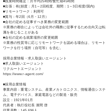
■残業時間補足：月平均25時間/繁忙期45時間

■出張：有(頻度：月1～2回程度、期間：1～3日程度/国内)

■リモートワーク：利用可

■賞与：年2回（6月・12月）

■会社の定める従事すべき業務の変更範囲

※業務の都合によっては会社外の職務に従事するため出向又は転
属を命じることがある

■会社の定める就業場所の変更範囲

※業務の性質等に応じリモートワークを認める場合は、リモート
ワークを行う場所（自宅等）を含む。

採用企業情報・求人取扱いエージェント

■求人取扱いエージェント

リクルートエージェント

https://www.r-agent.com/

■採用企業情報

事業内容：重電システム、産業メカトロニクス、情報通信システ
ム、電子デバイス、家庭電器などの製造・販売

設立：1921年01月

代表者：執行役社長 漆間 啓

従業員数：145,696人
