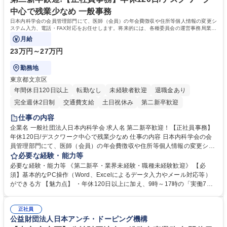
す。 学歴・資格 学歴：大学院 大学 語学力： 資格：
中心で残業少なめ 一般事務
日本内科学会の会員管理部門にて、医師（会員）の年会費徴収や住所等個人情報の変更シ
ステム入力、電話・FAX対応をお任せします。将来的には、各種委員会の運営事務局業務
などにも幅広く携わっていただきます。
月給
23万円～27万円
勤務地
東京都文京区
年間休日120日以上
転勤なし
未経験者歓迎
退職金あり
完全週休2日制
交通費支給
土日祝休み
第二新卒歓迎
仕事の内容
企業名 一般社団法人日本内科学会 求人名 第二新卒歓迎！【正社員事務】
年休120日/デスクワーク中心で残業少なめ 仕事の内容 日本内科学会の会
員管理部門にて、医師（会員）の年会費徴収や住所等個人情報の変更シス
テム入力、電話・FAX対応をお任せします。将来的には、各種委員会の運
必要な経験・能力等
営事務局業務などにも幅広く携わっていただきます。 【会員管理・データ
必要な経験・能力等 《第二新卒・業界未経験・職種未経験歓迎》 【必
入力業務】 ・医師（会員）の住所変更、個人情報のシステム登録・更新
須】基本的なPC操作（Word、Excelによるデータ入力やメール対応等）
・年会費の徴収管理や入金データの照合確認 【問い合わせ対応】 ・会員
ができる方 【魅力点】 ・年休120日以上に加え、9時～17時の「実働7時
（医師）からの電話、FAX、ネット申請に伴う相談受付 ・複雑な案件のへ
間勤務」で残業も少なくワークライフバランスは抜群です。 【将来的な業
のエスカレーション・連携対応 募集職種 第二新卒歓迎！【正社員事務】
務（各種委員会運営）】 ・学会内における各種委員会のスケジュール調
年休120日/デスクワーク中心で残業少なめ
正社員
整、資料作成、当日の運営サポート 学歴・資格 学歴：大学院 大学 語学
公益財団法人日本アンチ・ドーピング機構
力： 資格：