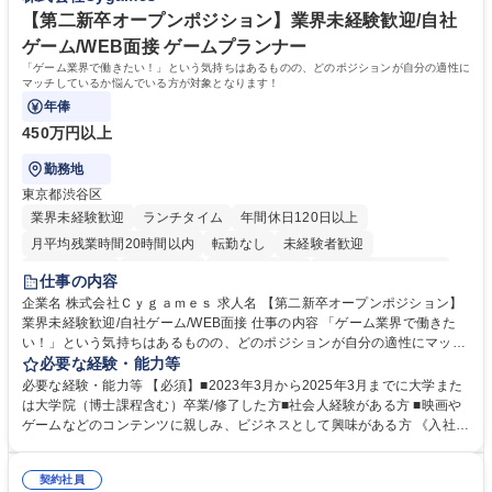
休日125日
【第二新卒オープンポジション】業界未経験歓迎/自社
ゲーム/WEB面接 ゲームプランナー
「ゲーム業界で働きたい！」という気持ちはあるものの、どのポジションが自分の適性に
マッチしているか悩んでいる方が対象となります！
年俸
450万円以上
勤務地
東京都渋谷区
業界未経験歓迎
ランチタイム
年間休日120日以上
月平均残業時間20時間以内
転勤なし
未経験者歓迎
住宅手当あり
経験者歓迎
完全週休2日制
インセンティブあり
仕事の内容
交通費支給
土日祝休み
服装自由
昼食補助あり
第二新卒歓迎
企業名 株式会社Ｃｙｇａｍｅｓ 求人名 【第二新卒オープンポジション】
業界未経験歓迎/自社ゲーム/WEB面接 仕事の内容 「ゲーム業界で働きた
食事補助あり
い！」という気持ちはあるものの、どのポジションが自分の適性にマッチ
しているか悩んでいる方が対象となります！ 総合職（プランナー/データ
必要な経験・能力等
アナリストなど）、技術職（開発エンジニ ア/インフラエンジニアな
必要な経験・能力等 【必須】■2023年3月から2025年3月までに大学また
ど）、デザイン職（デザイナー/イラストレ ーターなど）等から、面接で
は大学院（博士課程含む）卒業/修了した方■社会人経験がある方 ■映画や
ご希望と適正にマッチしたポジションをご案内いたします。ゲームやエン
ゲームなどのコンテンツに親しみ、ビジネスとして興味がある方 《入社実
タメコンテンツが大好きで、「ゲーム業界の未来を自らの手で作りたい」
績 例》 ・メーカー → プロジェクトマネージャー ・ソーシャルゲーム →
「最高のコンテンツを作るためには、何でもやる」という情熱に溢れた方
ゲームプランナー ・通信 → ゲームエンジニア ・独立行政法人 → データ
のご応募をお待ちしております。 募集職種 【第二新卒オープンポジショ
契約社員
サイエンティスト 学歴・資格 学歴：大学院 大学 語学力： 資格：