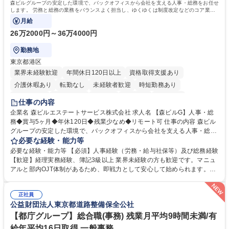
森ビルグループの安定した環境で、バックオフィスから会社を支える人事・総務をお任せ
します。 労務と総務の業務をバランスよく担当し、ゆくゆくは制度改定などのコア業務
にも挑戦できる、やりがいある環境です。
月給
26万2000円～36万4000円
勤務地
東京都港区
業界未経験歓迎
年間休日120日以上
資格取得支援あり
介護休暇あり
転勤なし
未経験者歓迎
時短勤務あり
経験者歓迎
退職金あり
在宅OK
賞与あり
育休あり
仕事の内容
完全週休2日制
交通費支給
長期歓迎
駅近5分以内
土日祝休み
企業名 森ビルエステートサービス株式会社 求人名 【森ビルG】人事・総
務◆賞与5ヶ月◆年休120日◆残業少なめ◆リモート可 仕事の内容 森ビル
グループの安定した環境で、バックオフィスから会社を支える人事・総務
をお任せします。 労務と総務の業務をバランスよく担当し、ゆくゆくは制
必要な経験・能力等
度改定などのコア業務にも挑戦できる、やりがいある環境です。 ■勤怠管
必要な経験・能力等 【必須】人事経験（労務・給与社保等）及び総務経験
理、給与計算、社会保険手続き、年末調整等の労務管理全般 ■入退社手続
【歓迎】経理実務経験、簿記3級以上 業界未経験の方も歓迎です。マニュ
き、社内規定の改定や人事制度改定などのコア業務 ■社内イベントの企画
アルと部内OJT体制があるため、即戦力として安心して始められます。
運営やその他総務業務全般 ※労務と総務を1：1の割合でお任せ。 入社後
【魅力・やりがい】森ビルGの安定基盤で労務から総務まで幅広く携われ
は部内のOJTを中心に、あなたの経験に合わせて不足している部分はいつ
ます。定型業務に留まらず、社内規定や人事制度の改定など会社のコア業
でも質問・相談できる環境が整っているため、安心して成長できます。 募
正社員
務に挑戦できるため、自身の成長と組織への貢献度をダイレクトに実感で
公益財団法人東京都道路整備保全公社
集職種 【森ビルG】人事・総務◆賞与5ヶ月◆年休120日◆残業少なめ◆
きます。 残業少なめ、週1日リモート可など、ワークライフバランスを保
リモート可
ち長期活躍できる環境です。 「これまでの幅広い経験を活かし、長期的な
【都庁グループ】総合職(事務) 残業月平均9時間未満/有
キャリアを築きたい」という前向きな意欲と挑戦を全力で応援します。 学
給年平均16日取得 一般事務