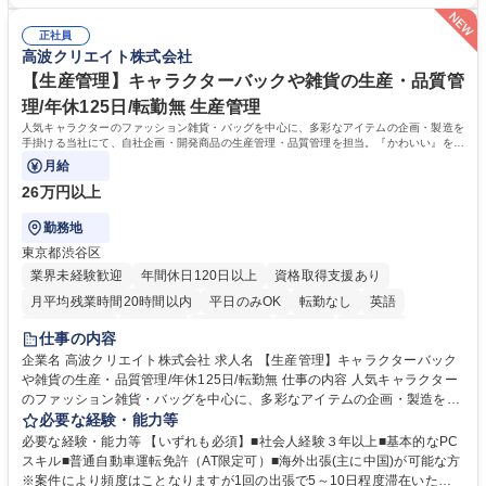
の一部補助あり） 【求める人物像】 ・向学心豊かで、主体的に行動でき
告書作成及び月次管理・部内総務庶務全般 など※※配属先によっては上記
る方。 ・社内外の多様な関係者と協調して業務を進められるコミュニケー
の他に担当頂く業務が発生する場合があります。 募集職種 【営業事務】
正社員
ション力がある方。 ・チャレンジを厭わず、粘り強く業務に取り組める
高波クリエイト株式会社
業務職/三井物産グループ/平均残業時間10H/完全週休2日
方。多様な関係者と謙虚に信頼関係を構築でき、期限を意識したスケジュ
ール管理が出来る方。※将来的に他部署（営業部門、コーポレート部門）
【生産管理】キャラクターバックや雑貨の生産・品質管
へのジョブローテーションの可能性があります。 学歴・資格 学歴：大学
理/年休125日/転勤無 生産管理
院 大学 語学力： 資格：宅地建物取引士
人気キャラクターのファッション雑貨・バッグを中心に、多彩なアイテムの企画・製造を
手掛ける当社にて、自社企画・開発商品の生産管理・品質管理を担当。『かわいい』を届
けるやりがいのあるポジションです。
月給
26万円以上
勤務地
東京都渋谷区
業界未経験歓迎
年間休日120日以上
資格取得支援あり
月平均残業時間20時間以内
平日のみOK
転勤なし
英語
住宅手当あり
研修あり
退職金あり
在宅OK
賞与あり
仕事の内容
完全週休2日制
交通費支給
駅近5分以内
中国語
土日祝休み
企業名 高波クリエイト株式会社 求人名 【生産管理】キャラクターバック
や雑貨の生産・品質管理/年休125日/転勤無 仕事の内容 人気キャラクター
のファッション雑貨・バッグを中心に、多彩なアイテムの企画・製造を手
掛ける当社にて、自社企画・開発商品の生産管理・品質管理を担当。『か
必要な経験・能力等
わいい』を届けるやりがいのあるポジションです。 有名ブランドやキャラ
必要な経験・能力等 【いずれも必須】■社会人経験３年以上■基本的なPC
クターライセンスを活用した商品の企画・開発・販売を行っています。企
スキル■普通自動車運転免許（AT限定可）■海外出張(主に中国)が可能な方
画段階から納品まで、商品の製造に関わる全てのプロセスにおいて、生産
※案件により頻度はことなりますが1回の出張で5～10日程度滞在いただ