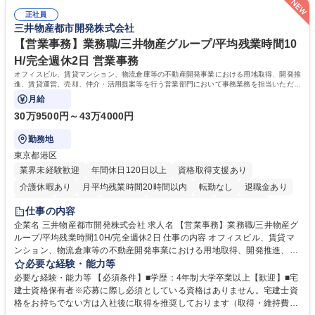
日入社◆【渋谷/一般事務】未経験歓迎/年休124日/残業ほぼ無
両立が可能 ■有給取得を積極的に推奨、年間10日程度の取得実績 ■1ヶ月
正社員
のOJTで業務を習得可能、未経験でもしっかりサポート 学歴・資格 学
三井物産都市開発株式会社
歴：大学院 大学 高専 短大 語学力： 資格：
【営業事務】業務職/三井物産グループ/平均残業時間10
H/完全週休2日 営業事務
オフィスビル、賃貸マンション、物流倉庫等の不動産開発事業における用地取得、開発推
進、賃貸運営、売却、仲介・活用提案等を行う営業部門において事務業務を担当いただき
ます。
月給
30万9500円～43万4000円
勤務地
東京都港区
業界未経験歓迎
年間休日120日以上
資格取得支援あり
介護休暇あり
月平均残業時間20時間以内
転勤なし
退職金あり
在宅OK
賞与あり
育休あり
完全週休2日制
交通費支給
仕事の内容
駅近5分以内
土日祝休み
寮・社宅あり
企業名 三井物産都市開発株式会社 求人名 【営業事務】業務職/三井物産グ
ループ/平均残業時間10H/完全週休2日 仕事の内容 オフィスビル、賃貸マ
ンション、物流倉庫等の不動産開発事業における用地取得、開発推進、賃
貸運営、売却、仲介・活用提案等を行う営業部門において事務業務を担当
必要な経験・能力等
いただきます。 【詳細】・契約書管理、契約書製本、捺印対応、ファイリ
必要な経験・能力等 【必須条件】■学歴：4年制大学卒業以上【歓迎】■宅
ング、登記簿取得、調書取得・支払業務（各種費用支払、支払管理、請
建士資格保有者※応募に際し必須としている資格はありません。宅建士資
求・支払データ登録、取引先マスター申請対応）・予算作成及び予実管
格をお持ちでない方は入社後に取得を推奨しております（取得・維持費用
理・各種稟議書、報告書作成業務・各種台帳管理、交際費・会議費支払報