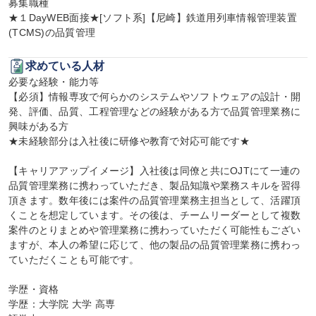
募集職種

★１DayWEB面接★[ソフト系]【尼崎】鉄道用列車情報管理装置
(TCMS)の品質管理
求めている人材
必要な経験・能力等

【必須】情報専攻で何らかのシステムやソフトウェアの設計・開
発、評価、品質、工程管理などの経験がある方で品質管理業務に
興味がある方

★未経験部分は入社後に研修や教育で対応可能です★

【キャリアアップイメージ】入社後は同僚と共にOJTにて一連の
品質管理業務に携わっていただき、製品知識や業務スキルを習得
頂きます。数年後には案件の品質管理業務主担当として、活躍頂
くことを想定しています。その後は、チームリーダーとして複数
案件のとりまとめや管理業務に携わっていただく可能性もござい
ますが、本人の希望に応じて、他の製品の品質管理業務に携わっ
ていただくことも可能です。

学歴・資格

学歴：大学院 大学 高専
