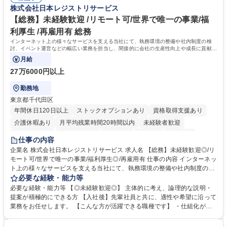
得出来ております！ 【魅力】■フレックス制度、未経験からでも下限年収
株式会社日本レジストリサービス
を一律支給！ ■管理業務主任者資格取得後には50,000円/月の手当あり！
学歴・資格 学歴：大学院 大学 高専 短大 専修学校 高校 語学力： 資格：第
【総務】未経験歓迎 /リモート可/世界で唯一の事業/福
一種運転免許普通自動車
利厚生 /再雇用有 総務
インターネット上の様々なサービスを支える当社にて、執務環境の整備や社内制度の検
討、イベント運営などの幅広い業務を担当し、間接的に会社の生産性向上や成長に貢献し
ている部署です。
月給
27万6000円以上
勤務地
東京都千代田区
年間休日120日以上
ストックオプションあり
資格取得支援あり
介護休暇あり
月平均残業時間20時間以内
未経験者歓迎
住宅手当あり
時短勤務あり
研修あり
在宅OK
賞与あり
仕事の内容
完全週休2日制
交通費支給
駅近5分以内
土日祝休み
服装自由
企業名 株式会社日本レジストリサービス 求人名 【総務】未経験歓迎◎/リ
モート可/世界で唯一の事業/福利厚生◎/再雇用有 仕事の内容 インターネッ
ト上の様々なサービスを支える当社にて、執務環境の整備や社内制度の検
討、イベント運営などの幅広い業務を担当し、間接的に会社の生産性向上
必要な経験・能力等
や成長に貢献している部署です。 会社の全メンバーが安心して長く成果を
必要な経験・能力等 【◎未経験歓迎◎】 主体的に考え、論理的な説明・
発揮できる環境を整えるために、毎日のメンテナンスや維持管理に加え、
提案が積極的にできる方 【入社後】先輩社員と共に、適性や希望に沿って
新たな施策検討を積極的に行っていただき、会社全体を巻き込み課題解決
業務をお任せします。 【こんな方が活躍できる職種です】 ・仕組化が好
を推進。 ・オフィス運営：執務環境の整備・物品管理・社内規定整備/改
き/得意・協働の姿勢を持っている・優先順位付け、マルチタスクが得意・
善・イベント企画/運営・非常時の対応 など、本人の希望や適性によって
様々な立場で物事を考えられる・定型業務だけでなく突発的な出来事にも