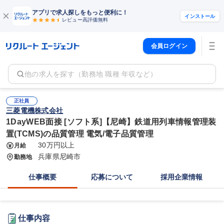
アプリで求人探しをもっと便利に！
インストール
レビュー高評価
無料
会員ログイン
他の求人を探す（勤務地 職種 年収など）
正社員
三菱電機株式会社
1DayWEB面接 [ソフト系]【尼崎】鉄道用列車情報管理装
置(TCMS)の品質管理 電気/電子品質管理
30万円以上
月給
兵庫県尼崎市
勤務地
仕事概要
応募について
採用企業情報
仕事内容