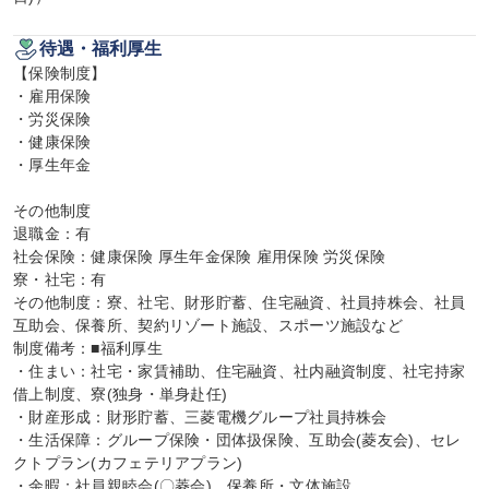
待遇・福利厚生
【保険制度】

・雇用保険

・労災保険

・健康保険

・厚生年金

その他制度

退職金：有

社会保険：健康保険 厚生年金保険 雇用保険 労災保険

寮・社宅：有

その他制度：寮、社宅、財形貯蓄、住宅融資、社員持株会、社員
互助会、保養所、契約リゾート施設、スポーツ施設など

制度備考：■福利厚生

・住まい：社宅・家賃補助、住宅融資、社内融資制度、社宅持家
借上制度、寮(独身・単身赴任)

・財産形成：財形貯蓄、三菱電機グループ社員持株会

・生活保障：グループ保険・団体扱保険、互助会(菱友会)、セレ
クトプラン(カフェテリアプラン)

・余暇：社員親睦会(〇菱会)、保養所・文体施設
