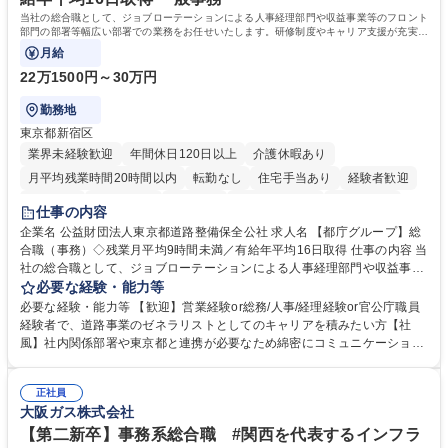
歴・資格 学歴：大学院 大学 高専 短大 専修学校 高校 語学力： 資格：日商
当社の総合職として、ジョブローテーションによる人事経理部門や収益事業等のフロント
簿記検定1級 日商簿記検定2級 日商簿記検定3級
部門の部署等幅広い部署での業務をお任せいたします。研修制度やキャリア支援が充実し
ております！ ※下記業務詳細
月給
22万1500円～30万円
勤務地
東京都新宿区
業界未経験歓迎
年間休日120日以上
介護休暇あり
月平均残業時間20時間以内
転勤なし
住宅手当あり
経験者歓迎
研修あり
退職金あり
賞与あり
完全週休2日制
交通費支給
仕事の内容
駅近5分以内
資格取得手当あり
食事補助あり
企業名 公益財団法人東京都道路整備保全公社 求人名 【都庁グループ】総
合職（事務）◇残業月平均9時間未満／有給年平均16日取得 仕事の内容 当
社の総合職として、ジョブローテーションによる人事経理部門や収益事業
等のフロント部門の部署等幅広い部署での業務をお任せいたします。研修
必要な経験・能力等
制度やキャリア支援が充実しております！ ※下記業務詳細 【業務詳細】■
必要な経験・能力等 【歓迎】営業経験or総務/人事/経理経験or官公庁職員
管理部門：広報、人事、経理など当公社の運営に係る管理業務 ■収益部
経験者で、道路事業のゼネラリストとしてのキャリアを積みたい方【社
門：駐車場の新規開拓、管理運営、新宿駅西口広場の「イベントコーナ
風】社内関係部署や東京都と連携が必要なため綿密にコミュニケーション
ー」などの管理運営 ■道路部門：整備の急がれる骨格幹線道路や木造住宅
を図っています。 【業務の魅力】■幅広く携われる：総合職（事務）で
密集地域の特定整備路線の用地取得、道路に関する普及啓発事業、都内の
は、駐車場の管理運営や道路用地の取得、公益財団法人の中枢を担う管理
道路施設や道路工事現場の見学ツアー事業 ※入社後は上記いずれかの部門
正社員
部門など多岐に渡る業務を経験できます。 ■様々なプロジェクト：駐車場
大阪ガス株式会社
へ配属。※業務内容変更の範囲：会社の定める業務 募集職種 【都庁グル
事業の他、新宿駅西口広場内に設置された照明を兼ねた広告「ブライトサ
ープ】総合職（事務）◇残業月平均9時間未満／有給年平均16日取得
イン」の管理運営を行うなど、事業収益を生み出す活動を積極的に行って
【第二新卒】事務系総合職 #関西を代表するインフラ