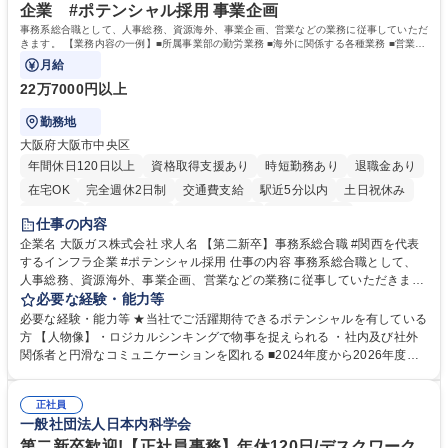
います。 学歴・資格 学歴：大学院 大学 高専 短大 専修学校 高校 語学力：
企業 #ポテンシャル採用 事業企画
資格：
事務系総合職として、人事総務、資源海外、事業企画、営業などの業務に従事していただ
きます。 【業務内容の一例】■所属事業部の勤労業務 ■海外に関係する各種業務 ■営業部
門の企画スタッフ、ルート営業
月給
22万7000円以上
勤務地
大阪府大阪市中央区
年間休日120日以上
資格取得支援あり
時短勤務あり
退職金あり
在宅OK
完全週休2日制
交通費支給
駅近5分以内
土日祝休み
服装自由
第二新卒歓迎
寮・社宅あり
食事補助あり
仕事の内容
企業名 大阪ガス株式会社 求人名 【第二新卒】事務系総合職 #関西を代表
するインフラ企業 #ポテンシャル採用 仕事の内容 事務系総合職として、
人事総務、資源海外、事業企画、営業などの業務に従事していただきま
す。 【業務内容の一例】■所属事業部の勤労業務 ■海外に関係する各種業
必要な経験・能力等
務 ■営業部門の企画スタッフ、ルート営業 【キャリアパス】入社後の配属
必要な経験・能力等 ★当社でご活躍期待できるポテンシャルを有している
ポジションで一定期間ご活躍頂いた後、本人の適性及び将来のキャリアを
方 【人物像】・ロジカルシンキングで物事を捉えられる ・社内及び社外
鑑みてジョブローテーションを行います。 【育成】OJTでの現場育成や研
関係者と円滑なコミュニケーションを図れる ■2024年度から2026年度ま
修カリキュラムを通じて、Daigasグループの業務で必要となる知識につい
での3ヵ年を対象とする「Daigasグループ中期経営計画2026」を策定しま
て学んでいただきます。 募集職種 【第二新卒】事務系総合職 #関西を代
した。https://www.osakagas.co.jp/company/press/pr2024/1777576_564
表するインフラ企業 #ポテンシャル採用
正社員
72.html ■エネルギーセキュリティの不安定化や気候変動による自然災害の
一般社団法人日本内科学会
甚大化など、これまで以上に社会課題解決の重要性が高まっています。
「未来の日常」の創造に向けて持続可能な社会の実現に貢献してまいりま
第二新卒歓迎!【正社員事務】年休120日/デスクワーク