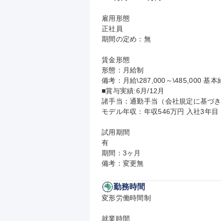
雇用形態

正社員

期間の定め：無

賃金形態

形態：月給制

備考：月給\287,000～\485,000 基本給
■賞与実績:6月/12月

諸手当：通勤手当（会社規定に基づき
モデル年収：年収546万円 入社3年目
試用期間

有

期間：3ヶ月

備考：変更無
勤務時間
変形労働時間制

就業時間
