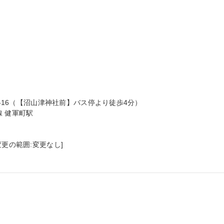
6-16（【沼山津神社前】バス停より徒歩4分）

 健軍町駅

更の範囲:変更なし]
