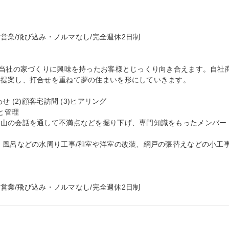
響営業/飛び込み・ノルマなし/完全週休2日制

、当社の家づくりに興味を持ったお客様とじっくり向き合えます。自社
提案し、打合せを重ねて夢の住まいを形にしていきます。

 (2)顧客宅訪問 (3)ヒアリング

と管理

沢山の会話を通して不満点などを掘り下げ、専門知識をもったメンバー
・風呂などの水周り工事/和室や洋室の改装、網戸の張替えなどの小工
響営業/飛び込み・ノルマなし/完全週休2日制