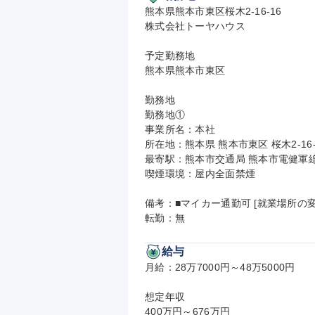
熊本県熊本市東区桜木2-16-16

株式会社トーヤハウス

予定勤務地

熊本県熊本市東区

勤務地

勤務地①

事業所名：本社

所在地：熊本県 熊本市東区 桜木2-1
最寄駅：熊本市交通局 熊本市電健軍線
喫煙環境：屋内全面禁煙

備考：■マイカー通勤可 [就業場所の変
転勤：無
給与
月給：28万7000円～48万5000円

想定年収

400万円～676万円
