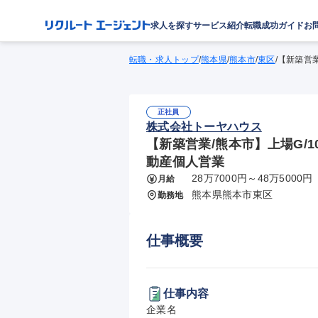
求人を探す
サービス紹介
転職成功ガイド
お
転職・求人トップ
/
熊本県
/
熊本市
/
東区
/
【新築営業
正社員
株式会社トーヤハウス
【新築営業/熊本市】上場G/1
動産個人営業
28万7000円～48万5000円
月給
熊本県熊本市東区
勤務地
仕事概要
仕事内容
企業名
