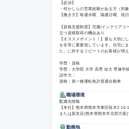
【必須】

・何かしらの営業経験がある方（対象
【働き方】毎週水曜、隔週日曜、祝日休
【資格支援制度】宅建/インテリアコ
立つ資格取得の機会あり

【オススメポイント！】最も大切に
を非常に重要視しています。住宅に
た」に対するリピートのお客様が増え
学歴・資格

学歴：大学院 大学 高専 短大 専修学校
語学力：

資格：第一種運転免許普通自動車
職場環境
配属先情報

【本社】熊本県熊本市東区桜木2-16-16
または新支店(熊本県熊本市北部方面
勤務地