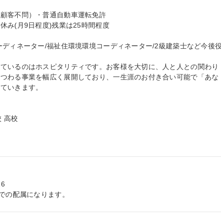
顧客不問）・普通自動車運転免許

み(月9日程度)残業は25時間程度

ーディネーター/福祉住環境環境コーディネーター/2級建築士など今後
しているのはホスピタリティです。お客様を大切に、人と人との関わり
まつわる事業を幅広く展開しており、一生涯のお付き合い可能で「あな
ていきます。

 高校



)での配属になります。