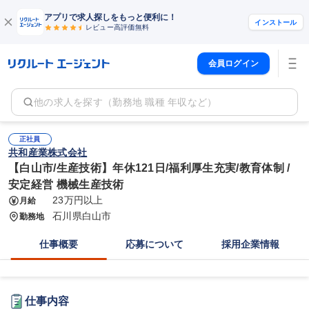
アプリで求人探しをもっと便利に！
インストール
レビュー高評価
無料
会員ログイン
他の求人を探す（勤務地 職種 年収など）
正社員
共和産業株式会社
【白山市/生産技術】年休121日/福利厚生充実/教育体制 /
安定経営 機械生産技術
23万円以上
月給
石川県白山市
勤務地
仕事概要
応募について
採用企業情報
仕事内容