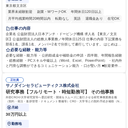
東京都文京区
業界未経験歓迎
副業・WワークOK
年間休日120日以上
月平均残業時間20時間以内
転勤なし
英語
退職金あり
在宅OK
賞与あり
育休あり
完全週休2日制
交通費支給
土日祝休み
仕事の内容
食事補助あり
企業名 公益財団法人日本アンチ・ドーピング機構 求人名 【東京／文京
区】公益財団法人の総務人事業務／年間休日125日 仕事の内容 下記業務を
部長1名、課長1名、メンバー2名で分担して遂行しています。 はじめは担
当者として業務を覚えていただき、ゆくゆくはリーダーやマネージャーポ
必要な経験・能力等
ジションとして活躍いただくことを期待しています。 【総務・人事グルー
必要な経験・能力等 ・公的助成金や補助金の申請・四半期、年間報告経験
プの業務内容】 ・人事制度関連 ・採用活動 ・教育研修の企画、実行 ・勤
・総務経験 ・PCスキル中級以上（Word、Excel、PowerPoint） ・社内外
怠管理 ・官公庁への各種提出 ・法定の会議運営（評議員会、理事会） ・
と円滑な調整ができるコミュニケーション能力 ・口が堅い方 ■歓迎要件
コンプライアンス ・内部規程やルールの管理、整備、文書管理 ・契約関
・採用業務経験 ・英語に抵抗がない方 ・営業経験 学歴・資格 学歴：大学
連 ・衛生管理 ・防災関連・公的助成金の管理・オフィス、ファシリティ
院 大学 高専 短大 専修学校 高校 語学力： 資格：
管理 ・福利厚生関連 ・職員からの問合せ、相談対応 ・その他日常の総務
正社員
サノダインセラピューティクス株式会社
業務全般 募集職種 【東京／文京区】公益財団法人の総務人事業務／年間
休日125日
研究事務【フルリモート・時短勤務可】 その他事務
外部CROや大学研究室等へ委託研究・開発をスムーズに進行させる研究事務業務全般
（契約・発注・進捗管理・ドキュメント整備等）CRO・大学等との契約手続き補助（ND
A・委託・共同研究契約等の進行・記録管理）
月給
30万円以上
勤務地