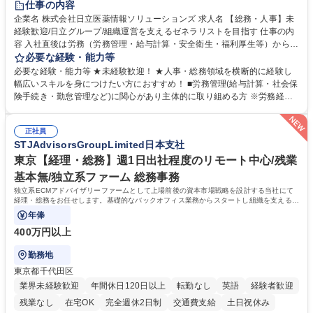
仕事の内容
育休あり
完全週休2日制
交通費支給
土日祝休み
寮・社宅あり
企業名 株式会社日立医薬情報ソリューションズ 求人名 【総務・人事】未
経験歓迎/日立グループ/組織運営を支えるゼネラリストを目指す 仕事の内
容 入社直後は労務（労務管理・給与計算・安全衛生・福利厚生等）からお
任せいたします。将来は総務・採用・教育業務へ守備範囲を広げ、組織運
必要な経験・能力等
営を支えるゼネラリストをめざせます。 ・初期業務：労働時間管理、給与
必要な経験・能力等 ★未経験歓迎！ ★人事・総務領域を横断的に経験し
計算、社会保険対応、福利厚生管理、安全衛生、健康経営推進等をお任せ
幅広いスキルを身につけたい方におすすめ！ ■労務管理(給与計算・社会保
します。ご経験に応じて、休職者管理など、幅広く経験を積んでいただき
険手続き・勤怠管理など)に関心があり主体的に取り組める方 ※労務経験
ます。 ・将来的な広がり：総務・採用・教育・税務対応・経営企画等。
者は早期にご活躍いただけます。 ■チームで仕事を推進できる方■将来は
★メンバーがマンツーマンで丁寧に教えるため、ご経験が浅くても安心！
マネジメント職として活躍したい 【尚可】■人事、労務、採用、教育業務
幅広く経験を積みたい意欲がある方に最適な環境です。 募集職種 【総
正社員
のご経験 ■労務管理（給与計算・社会保険手続き・勤怠管理など）の経験
STJAdvisorsGroupLimited日本支社
務・人事】未経験歓迎/日立グループ/組織運営を支えるゼネラリストを目
■衛生管理者の資格をお持ちの方 学歴・資格 学歴：大学院 大学 高専 短大
指す
専修学校 高校 語学力： 資格：
東京【経理・総務】週1日出社程度のリモート中心/残業
基本無/独立系ファーム 総務事務
独立系ECMアドバイザリーファームとして上場前後の資本市場戦略を設計する当社にて
経理・総務をお任せします。基礎的なバックオフィス業務からスタートし組織を支える専
任担当として広く活躍できる環境です。
年俸
400万円以上
勤務地
東京都千代田区
業界未経験歓迎
年間休日120日以上
転勤なし
英語
経験者歓迎
残業なし
在宅OK
完全週休2日制
交通費支給
土日祝休み