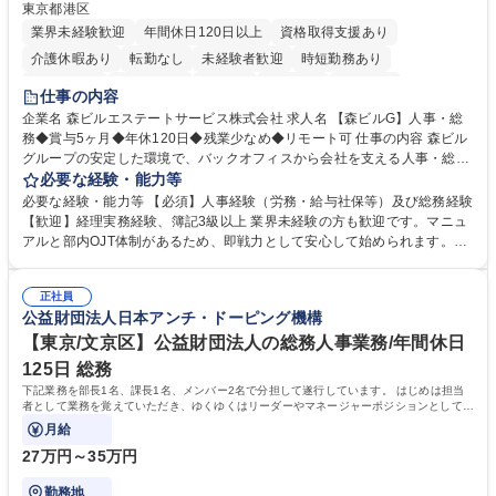
東京都港区
業界未経験歓迎
年間休日120日以上
資格取得支援あり
介護休暇あり
転勤なし
未経験者歓迎
時短勤務あり
経験者歓迎
退職金あり
在宅OK
賞与あり
育休あり
仕事の内容
完全週休2日制
交通費支給
長期歓迎
駅近5分以内
土日祝休み
企業名 森ビルエステートサービス株式会社 求人名 【森ビルG】人事・総
務◆賞与5ヶ月◆年休120日◆残業少なめ◆リモート可 仕事の内容 森ビル
グループの安定した環境で、バックオフィスから会社を支える人事・総務
をお任せします。 労務と総務の業務をバランスよく担当し、ゆくゆくは制
必要な経験・能力等
度改定などのコア業務にも挑戦できる、やりがいある環境です。 ■勤怠管
必要な経験・能力等 【必須】人事経験（労務・給与社保等）及び総務経験
理、給与計算、社会保険手続き、年末調整等の労務管理全般 ■入退社手続
【歓迎】経理実務経験、簿記3級以上 業界未経験の方も歓迎です。マニュ
き、社内規定の改定や人事制度改定などのコア業務 ■社内イベントの企画
アルと部内OJT体制があるため、即戦力として安心して始められます。
運営やその他総務業務全般 ※労務と総務を1：1の割合でお任せ。 入社後
【魅力・やりがい】森ビルGの安定基盤で労務から総務まで幅広く携われ
は部内のOJTを中心に、あなたの経験に合わせて不足している部分はいつ
ます。定型業務に留まらず、社内規定や人事制度の改定など会社のコア業
でも質問・相談できる環境が整っているため、安心して成長できます。 募
正社員
務に挑戦できるため、自身の成長と組織への貢献度をダイレクトに実感で
公益財団法人日本アンチ・ドーピング機構
集職種 【森ビルG】人事・総務◆賞与5ヶ月◆年休120日◆残業少なめ◆
きます。 残業少なめ、週1日リモート可など、ワークライフバランスを保
リモート可
ち長期活躍できる環境です。 「これまでの幅広い経験を活かし、長期的な
【東京/文京区】公益財団法人の総務人事業務/年間休日
キャリアを築きたい」という前向きな意欲と挑戦を全力で応援します。 学
125日 総務
歴・資格 学歴：大学院 大学 高専 短大 専修学校 高校 語学力： 資格：日商
下記業務を部長1名、課長1名、メンバー2名で分担して遂行しています。 はじめは担当
簿記検定1級 日商簿記検定2級 日商簿記検定3級
者として業務を覚えていただき、ゆくゆくはリーダーやマネージャーポジションとして活
躍いただくことを期待しています。
月給
27万円～35万円
勤務地