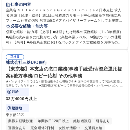
仕事の内容
企業名 ＳＴＪＡｄｖｉｓｏｒｓＧｒｏｕｐＬｉｍｉｔｅｄ日本支社 求人
名 東京【経理・総務】週1日出社程度のリモート中心/残業基本無/独立系
ファーム 仕事の内容 独立系ECMアドバイザリーファームとして上場前後
の資本市場戦略を設計する当社にて経理・総務をお任せします。基礎的な
必要な経験・能力等
バックオフィス業務からスタートし組織を支える専任担当として広く活躍
必要な経験・能力等 【必須】■経理または総務の実務経験（1～3年程度）
できる環境です。 ■日常経理、月次および年次決算サポート業務 ■本国
■英語の読み書きに抵抗がない方（高校卒業レベル。AI翻訳ツールの使用
（グローバル）との英文メール対応（AI翻訳ツール等を使用しての対応で
可）【尚可】■外資系企業におけるバックオフィス実務経験をお持ちの方
問題ございません） ■オフィス環境整備、郵便物の発送・受取等の総務業
【必須・尚可要件】簿記などの特別な資格や、TOEIC等のスコアは求めて
務全般 ■その他バックオフィス関連サポート ※ご経験に合わせて無理なく
おりません。日々の事務処理を丁寧かつ正確に行える方を歓迎します。
業務をお任せします。残業も基本的には発生せず、ご自身のペースで業務
正社員
【働き方について】現在は週4日程度の在宅勤務を実施しており、ワーク
株式会社三菱UFJ銀行
を進めやすく定着率の高い環境です。 募集職種 東京【経理・総務】週1日
ライフバランスを重視する方に最適な環境です（フルリモートも面接で相
出社程度のリモート中心/残業基本無/独立系ファーム
談可）。【求める人物像】幅広いバックオフィス業務に柔軟に対応でき、
【東京都】本支店の窓口業務(事務手続受付/資産運用提
社内外と円滑にコミュニケーションを取りながら業務を推進できる方 学
案)/後方事務/ロビー応対 その他事務
歴・資格 学歴：大学院 大学 高専 短大 専修学校 高校 語学力： 資格：
★バックオフィスではなく顧客折衝を含む職種です★ 国内の本支店等にて下記の業務に
従事していただきます。 ■窓口/後方/ロビーにて事務手続等の受付・オペレーション、お
客様対応
月給
32万4000円以上
勤務地
東京都23区
業界未経験歓迎
年間休日120日以上
経験者歓迎
研修あり
退職金あり
完全週休2日制
女性が活躍中
交通費支給