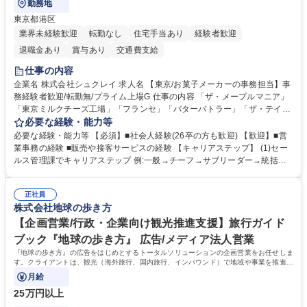
勤務地
東京都港区
業界未経験歓迎
転勤なし
住宅手当あり
経験者歓迎
退職金あり
賞与あり
交通費支給
仕事の内容
企業名 株式会社シュクレイ 求人名 【東京/お菓子メーカーの事務担当】事
務経験者歓迎/転勤無/プライム上場G 仕事の内容 「ザ・メープルマニア」
「東京ミルクチーズ工場」「フランセ」「バターバトラー」「ザ・テイラ
ー」「DROOLY」等のブランドを多数展開する当社にて、オリジナル菓子
必要な経験・能力等
ブランド商品の事務業務をお任せいたします。 【具体的な業務内容】 ■店
必要な経験・能力等 【必須】■社会人経験(26卒の方も歓迎) 【歓迎】■営
舗からの発注受付/PC入力業務 ■受電対応(社内/社外) ■商品のマスター登
業事務の経験 ■販売や接客サービスの経験 【キャリアステップ】 (1)セー
録 ■日々の売上抽出・報告 ■提携企業への書類送付業務 ■契約書管理業務
ルス管理課でキャリアステップ 例:一般→チーフ→サブリーダー→統括リ
■ホームページへの問い合わせ対応 など 募集職種 【東京/お菓子メーカー
ーダー→マネージャー (2)他ポジションへのキャリアも可能 ※過去、未経
の事務担当】事務経験者歓迎/転勤無/プライム上場G
験で経営管理部内で経理へ異動した方もいらっしゃいます。年3回の面談
正社員
や個別面談を通してご自身のキャリアと向き合っていただき、会社として
株式会社地球の歩き方
もバックアップしていきます。 学歴・資格 学歴：大学院 大学 高専 短大
専修学校 高校 語学力： 資格：
【企画営業/行政・企業向け観光推進支援】旅行ガイド
ブック『地球の歩き方』 広告/メディア法人営業
『地球の歩き方』の広告をはじめとするトータルソリューションの企画営業をお任せしま
す。クライアントは、観光（海外旅行、国内旅行、インバウンド）で地域や事業を推進し
たい国内外の行政や企業です。
月給
25万円以上