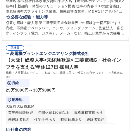
企業名 株式会社日本政策投資銀行 求人名 【総合職/ポテンシャル採用(第2
新卒)】投融資一体型のソリューション提案 仕事の内容 DBJの総合職は、
課題解決型のファイナンス業務、投融資審査業務、M＆Aなどアドバイザ
リー業務、地域戦略企画業務など、多様な業務に精通し、複数の専門性を
必要な経験・能力等
掛け合わせて広く社会に貢献していく職種です。 入社後は、横断的なロー
必要な経験・能力等 第二新卒歓迎※金融業界での経験は一切不問です！
テーションを経て適性や専門性に応じたキャリアを形成していただきま
商社、不動産デベロッパー、コンサルティングファーム、監査法人、官公
す。総合職として入社いただき、下記いずれかの部門でご活躍いただきま
庁、インフラ（電力、ガス等）、メーカーなど、幅広い業界からの採用実
す。※未経験の方に関しては、入行後3ヶ月間の金融の実務を学んでいた
績があります。 ＜求める人物像＞DBJでは、強い社会的使命感をもち、今
だく研修を準備しております。 ・法人RM業務・金融機能業務・コーポレ
後の日本のあり方を俯瞰する総合性と、金融分野のフロンティアを切り拓
ート・ナレッジ業務 ※それぞれの業務内容に関しては、別途その他労働条
正社員
く高い志を併せもった人材を求めています。ポテンシャル採用（第2新
三菱電機プラントエンジニアリング株式会社
件備考欄に記載 募集職種 【総合職/ポテンシャル採用(第2新卒)】投融資一
卒）では、金融業界での経験や知識を問いません。新たな時代を見据え
体型のソリューション提案
て、複雑化する社会課題の解決に向けて先鞭をつける役割を担いたい、と
【大阪】総務人事<未経験歓迎> 三菱電機G・社会イン
いう気概をお持ちの方を心待ちにしています。 学歴・資格 学歴：大学院
フラを支える/年休127日 採用人事
大学 語学力： 資格：
総務・人事領域を中心に、これまでのご経験に応じて幅広くお任せします。 ＜具体的に
は＞
月給
29万5000円～33万5000円
勤務地
大阪府大阪市北区
業界未経験歓迎
年間休日120日以上
資格取得支援あり
未経験者歓迎
住宅手当あり
時短勤務あり
経験者歓迎
退職金あり
在宅OK
賞与あり
完全週休2日制
交通費支給
仕事の内容