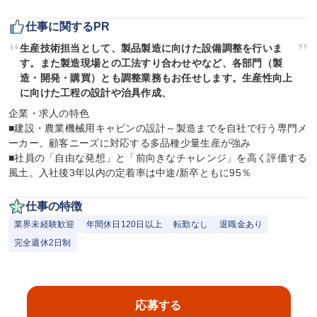
仕事に関するPR
生産技術担当として、製品製造に向けた設備調整を行いま
す。また製造現場との工法すり合わせやなど、各部門（製
造・開発・購買）とも調整業務もお任せします。生産性向上
に向けた工程の設計や治具作成、
企業・求人の特色

■建設・農業機械用キャビンの設計～製造までを自社で行う専門メ
ーカー。顧客ニーズに対応する多品種少量生産が強み

■社員の「自由な発想」と「前向きなチャレンジ」を高く評価する
風土。入社後3年以内の定着率は中途/新卒ともに95％
仕事の特徴
業界未経験歓迎
年間休日120日以上
転勤なし
退職金あり
完全週休2日制
応募する