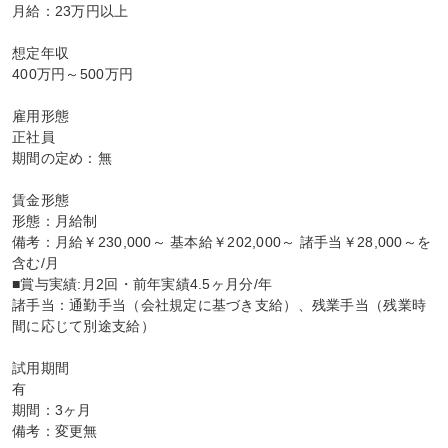
月給：23万円以上

想定年収

400万円～500万円

雇用形態

正社員

期間の定め：無

賃金形態

形態：月給制

備考：月給￥230,000～ 基本給￥202,000～ 諸手当￥28,000～を
含む/月

■賞与実績:月2回・前年実績4.5ヶ月分/年

諸手当：通勤手当（会社規定に基づき支給）、残業手当（残業時
間に応じて別途支給）

試用期間

有

期間：3ヶ月

備考：変更無