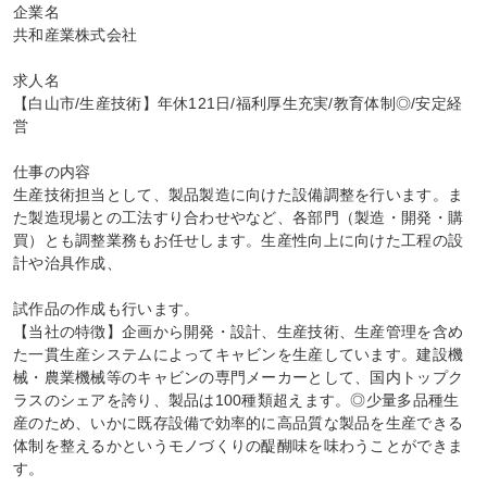
企業名

共和産業株式会社

求人名

【白山市/生産技術】年休121日/福利厚生充実/教育体制◎/安定経
営

仕事の内容

生産技術担当として、製品製造に向けた設備調整を行います。ま
た製造現場との工法すり合わせやなど、各部門（製造・開発・購
買）とも調整業務もお任せします。生産性向上に向けた工程の設
計や治具作成、

試作品の作成も行います。

【当社の特徴】企画から開発・設計、生産技術、生産管理を含め
た一貫生産システムによってキャビンを生産しています。建設機
械・農業機械等のキャビンの専門メーカーとして、国内トップク
ラスのシェアを誇り、製品は100種類超えます。◎少量多品種生
産のため、いかに既存設備で効率的に高品質な製品を生産できる
体制を整えるかというモノづくりの醍醐味を味わうことができま
す。
