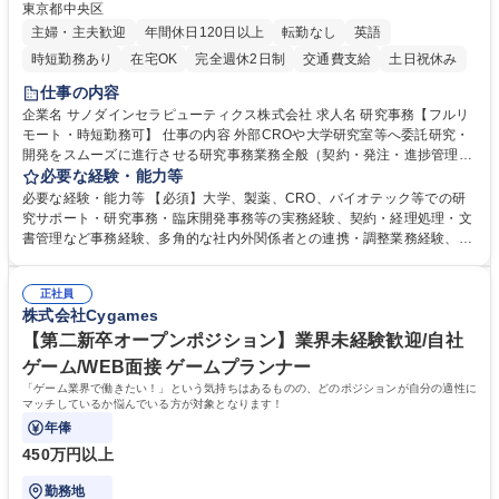
東京都中央区
主婦・主夫歓迎
年間休日120日以上
転勤なし
英語
時短勤務あり
在宅OK
完全週休2日制
交通費支給
土日祝休み
仕事の内容
企業名 サノダインセラピューティクス株式会社 求人名 研究事務【フルリ
モート・時短勤務可】 仕事の内容 外部CROや大学研究室等へ委託研究・
開発をスムーズに進行させる研究事務業務全般（契約・発注・進捗管理・
ドキュメント整備等）CRO・大学等との契約手続き補助（NDA・委託・
必要な経験・能力等
共同研究契約等の進行・記録管理） ■見積取得、発注、検収、請求処理等
必要な経験・能力等 【必須】大学、製薬、CRO、バイオテック等での研
の事務手続き ■委託先との定例会議の調整・アジェンダ準備・議事録作成
究サポート・研究事務・臨床開発事務等の実務経験、契約・経理処理・文
■研究報告書、試験関連資料、SOP等の整備・版管理・保管 ■研究開発の
書管理など事務経験、多角的な社内外関係者との連携・調整業務経験、基
進捗・タイムライン・予算執行管理サポート ■AMED等公的研究費の申
本的なPCスキル 【尚可】 ■URA経験または産学連携・研究費管理の経験
請・報告書類作成補助および経費管理 ■社内外関係者との連絡調整・その
■AMED等の公的研究費の申請・執行管理経験 ■英語での文書読解・メー
他研究開発に関わる総務・庶務 募集職種 研究事務【フルリモート・時短
正社員
ル対応力 【働き方について】フルリモートやハイブリッド勤務、時短勤務
株式会社Cygames
勤務可】
など個々のライフスタイルに応じた柔軟な働き方が可能です。育児や介護
【第二新卒オープンポジション】業界未経験歓迎/自社
との両立も応援します。 学歴・資格 学歴：大学院 大学 語学力： 資格：
ゲーム/WEB面接 ゲームプランナー
「ゲーム業界で働きたい！」という気持ちはあるものの、どのポジションが自分の適性に
マッチしているか悩んでいる方が対象となります！
年俸
450万円以上
勤務地