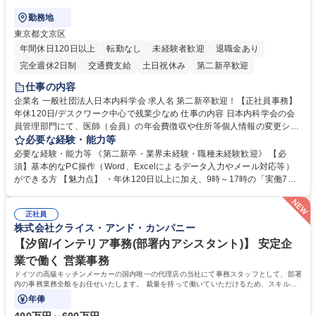
勤務地
東京都文京区
年間休日120日以上
転勤なし
未経験者歓迎
退職金あり
完全週休2日制
交通費支給
土日祝休み
第二新卒歓迎
仕事の内容
企業名 一般社団法人日本内科学会 求人名 第二新卒歓迎！【正社員事務】
年休120日/デスクワーク中心で残業少なめ 仕事の内容 日本内科学会の会
員管理部門にて、医師（会員）の年会費徴収や住所等個人情報の変更シス
テム入力、電話・FAX対応をお任せします。将来的には、各種委員会の運
必要な経験・能力等
営事務局業務などにも幅広く携わっていただきます。 【会員管理・データ
必要な経験・能力等 《第二新卒・業界未経験・職種未経験歓迎》 【必
入力業務】 ・医師（会員）の住所変更、個人情報のシステム登録・更新
須】基本的なPC操作（Word、Excelによるデータ入力やメール対応等）
・年会費の徴収管理や入金データの照合確認 【問い合わせ対応】 ・会員
ができる方 【魅力点】 ・年休120日以上に加え、9時～17時の「実働7時
（医師）からの電話、FAX、ネット申請に伴う相談受付 ・複雑な案件のへ
間勤務」で残業も少なくワークライフバランスは抜群です。 【将来的な業
のエスカレーション・連携対応 募集職種 第二新卒歓迎！【正社員事務】
務（各種委員会運営）】 ・学会内における各種委員会のスケジュール調
年休120日/デスクワーク中心で残業少なめ
正社員
整、資料作成、当日の運営サポート 学歴・資格 学歴：大学院 大学 語学
株式会社クライス・アンド・カンパニー
力： 資格：
【汐留/インテリア事務(部署内アシスタント)】 安定企
業で働く 営業事務
ドイツの高級キッチンメーカーの国内唯一の代理店の当社にて事務スタッフとして、部署
内の事務業務全般をお任せいたします。 裁量を持って働いていただけるため、スキルア
ップも可能です。
年俸