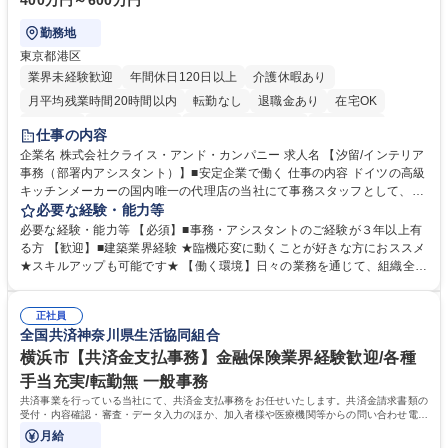
400万円～600万円
勤務地
東京都港区
業界未経験歓迎
年間休日120日以上
介護休暇あり
月平均残業時間20時間以内
転勤なし
退職金あり
在宅OK
育休あり
完全週休2日制
インセンティブあり
交通費支給
仕事の内容
駅近5分以内
土日祝休み
企業名 株式会社クライス・アンド・カンパニー 求人名 【汐留/インテリア
事務（部署内アシスタント）】■安定企業で働く 仕事の内容 ドイツの高級
キッチンメーカーの国内唯一の代理店の当社にて事務スタッフとして、部
署内の事務業務全般をお任せいたします。 裁量を持って働いていただける
必要な経験・能力等
ため、スキルアップも可能です。 【部署内の事務業務全般】 ■サンプルの
必要な経験・能力等 【必須】■事務・アシスタントのご経験が３年以上有
仕分け・整理 ■電話応対 ■書類作成（会議資料、お客様宛請求書、支払書
る方 【歓迎】■建築業界経験 ★臨機応変に動くことが好きな方におススメ
類を取りまとめて経理へ提出等） ■ショールームアテンド・運営・予約業
★スキルアップも可能です★ 【働く環境】日々の業務を通じて、組織全体
務 ■広報・PR業務のアシスタント（SNS投稿補助、資料作成など） ■納品
のサポートを行い、成果を実感できる仕事です。また、コミュニケーショ
時の取扱説明書作成・送付（キッチン、機器等の商品） 募集職種 【汐留/
ンスキルや問題解決能力が磨かれ、キャリアアップのチャンスも豊富。チ
インテリア事務（部署内アシスタント）】■安定企業で働く
正社員
ームとの協力や新しいアイデアを活かす場もあり、やりがいを感じながら
全国共済神奈川県生活協同組合
働けます。 【歓迎】 ■インテリアの業界のご経験が有る方■PCの作業に慣
れている方 学歴・資格 学歴：大学院 大学 高専 短大 専修学校 語学力： 資
横浜市【共済金支払事務】金融保険業界経験歓迎/各種
格：
手当充実/転勤無 一般事務
共済事業を行っている当社にて、共済金支払事務をお任せいたします。共済金請求書類の
受付・内容確認・審査・データ入力のほか、加入者様や医療機関等からの問い合わせ電話
対応や書類発送等を担当します。
月給