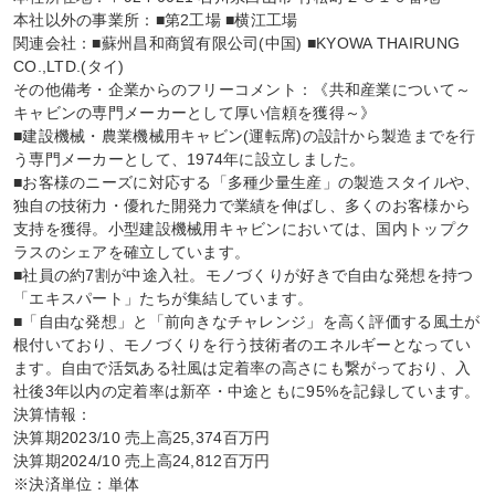
本社以外の事業所：■第2工場 ■横江工場

関連会社：■蘇州昌和商貿有限公司(中国) ■KYOWA THAIRUNG 
CO.,LTD.(タイ)

その他備考・企業からのフリーコメント：《共和産業について～
キャビンの専門メーカーとして厚い信頼を獲得～》

■建設機械・農業機械用キャビン(運転席)の設計から製造までを行
う専門メーカーとして、1974年に設立しました。

■お客様のニーズに対応する「多種少量生産」の製造スタイルや、
独自の技術力・優れた開発力で業績を伸ばし、多くのお客様から
支持を獲得。小型建設機械用キャビンにおいては、国内トップク
ラスのシェアを確立しています。

■社員の約7割が中途入社。モノづくりが好きで自由な発想を持つ
「エキスパート」たちが集結しています。

■「自由な発想」と「前向きなチャレンジ」を高く評価する風土が
根付いており、モノづくりを行う技術者のエネルギーとなってい
ます。自由で活気ある社風は定着率の高さにも繋がっており、入
社後3年以内の定着率は新卒・中途ともに95%を記録しています。

決算情報：

決算期2023/10 売上高25,374百万円

決算期2024/10 売上高24,812百万円

※決済単位：単体