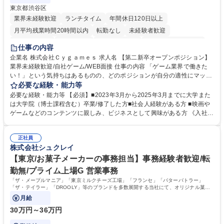
東京都渋谷区
業界未経験歓迎
ランチタイム
年間休日120日以上
月平均残業時間20時間以内
転勤なし
未経験者歓迎
住宅手当あり
経験者歓迎
完全週休2日制
インセンティブあり
仕事の内容
交通費支給
土日祝休み
服装自由
昼食補助あり
第二新卒歓迎
企業名 株式会社Ｃｙｇａｍｅｓ 求人名 【第二新卒オープンポジション】
業界未経験歓迎/自社ゲーム/WEB面接 仕事の内容 「ゲーム業界で働きた
食事補助あり
い！」という気持ちはあるものの、どのポジションが自分の適性にマッチ
しているか悩んでいる方が対象となります！ 総合職（プランナー/データ
必要な経験・能力等
アナリストなど）、技術職（開発エンジニ ア/インフラエンジニアな
必要な経験・能力等 【必須】■2023年3月から2025年3月までに大学また
ど）、デザイン職（デザイナー/イラストレ ーターなど）等から、面接で
は大学院（博士課程含む）卒業/修了した方■社会人経験がある方 ■映画や
ご希望と適正にマッチしたポジションをご案内いたします。ゲームやエン
ゲームなどのコンテンツに親しみ、ビジネスとして興味がある方 《入社実
タメコンテンツが大好きで、「ゲーム業界の未来を自らの手で作りたい」
績 例》 ・メーカー → プロジェクトマネージャー ・ソーシャルゲーム →
「最高のコンテンツを作るためには、何でもやる」という情熱に溢れた方
ゲームプランナー ・通信 → ゲームエンジニア ・独立行政法人 → データ
のご応募をお待ちしております。 募集職種 【第二新卒オープンポジショ
正社員
サイエンティスト 学歴・資格 学歴：大学院 大学 語学力： 資格：
株式会社シュクレイ
ン】業界未経験歓迎/自社ゲーム/WEB面接
【東京/お菓子メーカーの事務担当】事務経験者歓迎/転
勤無/プライム上場G 営業事務
「ザ・メープルマニア」「東京ミルクチーズ工場」「フランセ」「バターバトラー」
「ザ・テイラー」「DROOLY」等のブランドを多数展開する当社にて、オリジナル菓子
ブランド商品の事務業務をお任せいたします。
月給
30万円～36万円