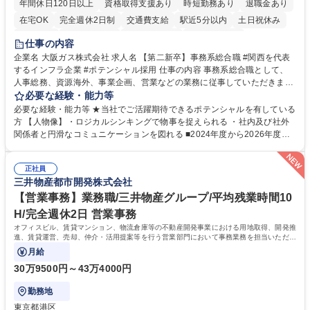
年間休日120日以上
資格取得支援あり
時短勤務あり
退職金あり
在宅OK
完全週休2日制
交通費支給
駅近5分以内
土日祝休み
服装自由
第二新卒歓迎
寮・社宅あり
食事補助あり
仕事の内容
企業名 大阪ガス株式会社 求人名 【第二新卒】事務系総合職 #関西を代表
するインフラ企業 #ポテンシャル採用 仕事の内容 事務系総合職として、
人事総務、資源海外、事業企画、営業などの業務に従事していただきま
す。 【業務内容の一例】■所属事業部の勤労業務 ■海外に関係する各種業
必要な経験・能力等
務 ■営業部門の企画スタッフ、ルート営業 【キャリアパス】入社後の配属
必要な経験・能力等 ★当社でご活躍期待できるポテンシャルを有している
ポジションで一定期間ご活躍頂いた後、本人の適性及び将来のキャリアを
方 【人物像】・ロジカルシンキングで物事を捉えられる ・社内及び社外
鑑みてジョブローテーションを行います。 【育成】OJTでの現場育成や研
関係者と円滑なコミュニケーションを図れる ■2024年度から2026年度ま
修カリキュラムを通じて、Daigasグループの業務で必要となる知識につい
での3ヵ年を対象とする「Daigasグループ中期経営計画2026」を策定しま
て学んでいただきます。 募集職種 【第二新卒】事務系総合職 #関西を代
した。https://www.osakagas.co.jp/company/press/pr2024/1777576_564
表するインフラ企業 #ポテンシャル採用
正社員
72.html ■エネルギーセキュリティの不安定化や気候変動による自然災害の
三井物産都市開発株式会社
甚大化など、これまで以上に社会課題解決の重要性が高まっています。
「未来の日常」の創造に向けて持続可能な社会の実現に貢献してまいりま
【営業事務】業務職/三井物産グループ/平均残業時間10
す。 学歴・資格 学歴：大学院 大学 語学力： 資格：
H/完全週休2日 営業事務
オフィスビル、賃貸マンション、物流倉庫等の不動産開発事業における用地取得、開発推
進、賃貸運営、売却、仲介・活用提案等を行う営業部門において事務業務を担当いただき
ます。
月給
30万9500円～43万4000円
勤務地
東京都港区