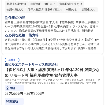
業界未経験歓迎
年間休日120日以上
資格取得支援あり
介護休暇あり
月平均残業時間20時間以内
転勤なし
退職金あり
在宅OK
賞与あり
育休あり
完全週休2日制
交通費支給
仕事の内容
駅近5分以内
土日祝休み
寮・社宅あり
企業名 三井物産都市開発株式会社 求人名 【営業事務】業務職/三井物産グ
ループ/平均残業時間10H/完全週休2日 仕事の内容 オフィスビル、賃貸マ
ンション、物流倉庫等の不動産開発事業における用地取得、開発推進、賃
貸運営、売却、仲介・活用提案等を行う営業部門において事務業務を担当
必要な経験・能力等
いただきます。 【詳細】・契約書管理、契約書製本、捺印対応、ファイリ
必要な経験・能力等 【必須条件】■学歴：4年制大学卒業以上【歓迎】■宅
ング、登記簿取得、調書取得・支払業務（各種費用支払、支払管理、請
建士資格保有者※応募に際し必須としている資格はありません。宅建士資
求・支払データ登録、取引先マスター申請対応）・予算作成及び予実管
格をお持ちでない方は入社後に取得を推奨しております（取得・維持費用
理・各種稟議書、報告書作成業務・各種台帳管理、交際費・会議費支払報
の一部補助あり） 【求める人物像】 ・向学心豊かで、主体的に行動でき
告書作成及び月次管理・部内総務庶務全般 など※※配属先によっては上記
る方。 ・社内外の多様な関係者と協調して業務を進められるコミュニケー
の他に担当頂く業務が発生する場合があります。 募集職種 【営業事務】
正社員
ション力がある方。 ・チャレンジを厭わず、粘り強く業務に取り組める
森ビルエステートサービス株式会社
業務職/三井物産グループ/平均残業時間10H/完全週休2日
方。多様な関係者と謙虚に信頼関係を構築でき、期限を意識したスケジュ
ール管理が出来る方。※将来的に他部署（営業部門、コーポレート部門）
【森ビルG】人事・総務 賞与5ヶ月 年休120日 残業少な
へのジョブローテーションの可能性があります。 学歴・資格 学歴：大学
め リモート可 福利厚生/労務/給与管理人事
院 大学 語学力： 資格：宅地建物取引士
森ビルグループの安定した環境で、バックオフィスから会社を支える人事・総務をお任せ
します。 労務と総務の業務をバランスよく担当し、ゆくゆくは制度改定などのコア業務
にも挑戦できる、やりがいある環境です。
月給
26万2000円～36万4000円
勤務地