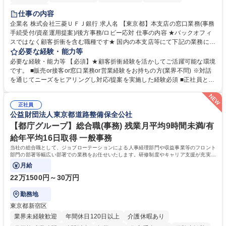
土日祝休み
仕事の内容
企業名 株式会社三菱ＵＦＪ銀行 求人名 【東京都】本支店の窓口業務(事務
手続受付/資産運用提案)/後方事務/ロビー応対 仕事の内容 ★バックオフィ
スではなく顧客折衝を含む職種です★ 国内の本支店等にて下記の業務に従
事していただきます。 ■窓口/後方/ロビーにて事務手続等の受付・オペレ
必要な経験・能力等
ーション、お客様対応 ■窓口にて、ご来店された個人のお客様に対して金
必要な経験・能力等 【必須】★顧客折衝経験を活かしてご活躍可能な環境
融商品のご提案 ■効率的な事務運用の検討・構築等 ≪業務紹介：ご応募前
です。 ■販売or接客or窓口業務or営業経験をお持ちの方(業界不問) ※対話
に必ずご覧ください≫ ※記事 https://www.mysite.bk.mufg.jp/career/circle/
を通じてニーズをヒアリングし対応/提案を実施した経験必須 ■正社員とし
article17/ ※動画 https://youtu.be/H-S7HaJqqbg 募集職種 【東京都】本支
ての就業経験1年以上 【歓迎】■金融業界での就業経験■銀行での預金為替
店の窓口業務(事務手続受付/資産運用提案)/後方事務/ロビー応対
事務経験 ■金融商品の提案・販売経験 ≪魅力≫研修やOJT環境が整ってい
正社員
るので安心して入行いただけます。 幅広いキャリアの選択肢があり、公募
公益財団法人東京都道路整備保全公社
や社内副業等を活用し、 一人ひとりが挑戦できるカルチャーが浸透してい
ます。 学歴・資格 学歴：大学院 大学 高専 短大 専修学校 高校 語学力：
【都庁グループ】総合職(事務) 残業月平均9時間未満/有
資格：
給年平均16日取得 一般事務
当社の総合職として、ジョブローテーションによる人事経理部門や収益事業等のフロント
部門の部署等幅広い部署での業務をお任せいたします。研修制度やキャリア支援が充実し
ております！ ※下記業務詳細
月給
22万1500円～30万円
勤務地
東京都新宿区
業界未経験歓迎
年間休日120日以上
介護休暇あり