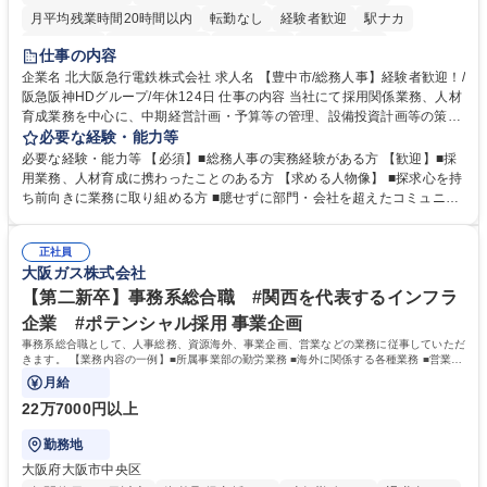
月平均残業時間20時間以内
転勤なし
経験者歓迎
駅ナカ
退職金あり
完全週休2日制
交通費支給
駅近5分以内
仕事の内容
土日祝休み
服装自由
昼食補助あり
食事補助あり
企業名 北大阪急行電鉄株式会社 求人名 【豊中市/総務人事】経験者歓迎！/
阪急阪神HDグループ/年休124日 仕事の内容 当社にて採用関係業務、人材
育成業務を中心に、中期経営計画・予算等の管理、設備投資計画等の策
定、さらに社内の重要会議の運営等、経営の根幹となる幅広い総務人事業
必要な経験・能力等
務全般を担当していただきます。 【主な業務内容】 ■採用関係業務および
必要な経験・能力等 【必須】■総務人事の実務経験がある方 【歓迎】■採
人材育成(社員研修)業務の推進 ■中期経営計画および予算等の管理 ■設備
用業務、人材育成に携わったことのある方 【求める人物像】 ■探求心を持
投資計画等の策定 ■社内の重要会議の運営 ■その他総務人事業務全般 【入
ち前向きに業務に取り組める方 ■臆せずに部門・会社を超えたコミュニケ
社後】入社後は採用や育成をメインに担当し将来的には経営根幹に関わる
ーションの取れる方 ■自分で考えて行動のできる方 ■第二の創業期を迎え
総務人事業務全般へ幅広く従事していただきます。 募集職種 【豊中市/総
る当社で組織の次代を担うネクスト人材として長期的に成長したい方 ■周
務人事】経験者歓迎！/阪急阪神HDグループ/年休124日
正社員
囲のメンバーと協調しつつ主体性を持って能動的に業務を推進できる方 学
大阪ガス株式会社
歴・資格 学歴：大学院 大学 高専 短大 専修学校 高校 語学力： 資格：
【第二新卒】事務系総合職 #関西を代表するインフラ
企業 #ポテンシャル採用 事業企画
事務系総合職として、人事総務、資源海外、事業企画、営業などの業務に従事していただ
きます。 【業務内容の一例】■所属事業部の勤労業務 ■海外に関係する各種業務 ■営業部
門の企画スタッフ、ルート営業
月給
22万7000円以上
勤務地
大阪府大阪市中央区