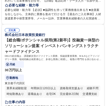
れかにて営業事務をお任せ。 【詳細】電話応対・データ入力・伝票や見積
の作成・カタログ送付・来客対応・営業所内で発生する事務業務や業務改
必要な経験・能力等
善をお任せ。 【教育制度】ご入社後、育成担当とペアになりながらOJTに
必要な経験・能力等 【必須】■協調性を持って業務推進出来る方 ■改善案
て業務を覚えていただくことが可能です。業務システムがきちんと構築さ
を出しながら、主体的に業務を進めて行ける方 【過去のご入社事例】人材
れているため、スムーズに仕事に慣れることができる環境です。また、
派遣業界や保育業界等、メーカー以外、営業事務未経験者の入社実績有
「チームで成果を出す文化」があり、良いやり方を積極的に共有しながら
【当社の事務職について】単なる事務ではなく主体性を発揮したサポート
常に改善を目指す風土のため、安心して業務に取り組んでいただけます。
により、キーエンスの付加価値向上に貢献します。ベースの定型業務に加
募集職種 【大阪・京都・滋賀】営業事務 ※未経験可
正社員
えて、お客様や社員の状況に合わせ、能動的なサポート、改善の動きも期
株式会社日本政策投資銀行
待され。組織を支えるスペシャリストとして、チームに貢献し、結果的に
社員から頼られる存在になることができます。平均19:30の退勤以降の業
【総合職/ポテンシャル採用(第2新卒)】投融資一体型の
務の持ち帰りも禁止されており、メリハリのある働き方となります。 学
ソリューション提案 インベストバンキングストラクチ
歴・資格 学歴：大学院 大学 高専 短大 語学力： 資格：
ャードファイナンス
DBJの総合職は、課題解決型のファイナンス業務、投融資審査業務、M＆Aなどアドバイ
ザリー業務、地域戦略企画業務など、多様な業務に精通し、複数の専門性を掛け合わせて
広く社会に貢献していく職種です。
月給
30万円以上
勤務地
東京都千代田区
業界未経験歓迎
年間休日120日以上
資格取得支援あり
経験不問
時短勤務あり
退職金あり
在宅OK
完全週休2日制
交通費支給
駅近5分以内
土日祝休み
第二新卒歓迎
寮・社宅あり
仕事の内容
食事補助あり
託児所あり