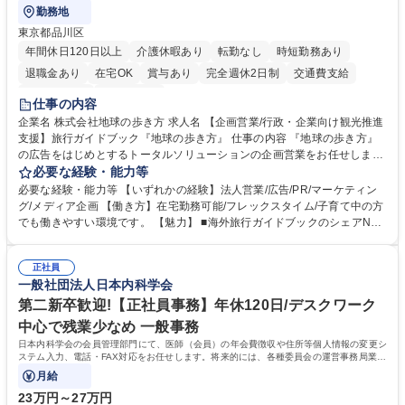
勤務地
東京都品川区
年間休日120日以上
介護休暇あり
転勤なし
時短勤務あり
退職金あり
在宅OK
賞与あり
完全週休2日制
交通費支給
駅近5分以内
土日祝休み
仕事の内容
企業名 株式会社地球の歩き方 求人名 【企画営業/行政・企業向け観光推進
支援】旅行ガイドブック『地球の歩き方』 仕事の内容 『地球の歩き方』
の広告をはじめとするトータルソリューションの企画営業をお任せしま
す。クライアントは、観光（海外旅行、国内旅行、インバウンド）で地域
必要な経験・能力等
や事業を推進したい国内外の行政や企業です。 【業務詳細】■『地球の歩
必要な経験・能力等 【いずれかの経験】法人営業/広告/PR/マーケティン
き方』は海外旅行ガイドブックのNo.1ブランドであり、国内旅行において
グ/メディア企画 【働き方】在宅勤務可能/フレックスタイム/子育て中の方
も牽引しております。観光推進支援においても、業界を牽引する意欲的な
でも働きやすい環境です。 【魅力】 ■海外旅行ガイドブックのシェアNo.1
取り組みが期待されています■インバウンドは、日本の地域の未来を担う
メディアとして、個人旅行文化の拡大と定着を担ってきたブランドに携わ
国策事業です。「GOOD LUCK TRIP」は、海外旅行ガイドブックと同様
ることが可能です。 ■国内旅行ガイドブックは立ち上げ間もない新規事業
に、インバウンドのトップブランドに成長しております■旅が業務であ
正社員
であり、「地球の歩き方」としてどう取り組むか、共に形を作るコアメン
一般社団法人日本内科学会
り、日常です。旅好きにはこれ以上ない環境です 募集職種 【企画営業/行
バーとして活躍いただきます。 学歴・資格 学歴：大学院 大学 語学力： 資
政・企業向け観光推進支援】旅行ガイドブック『地球の歩き方』
格：
第二新卒歓迎!【正社員事務】年休120日/デスクワーク
中心で残業少なめ 一般事務
日本内科学会の会員管理部門にて、医師（会員）の年会費徴収や住所等個人情報の変更シ
ステム入力、電話・FAX対応をお任せします。将来的には、各種委員会の運営事務局業務
などにも幅広く携わっていただきます。
月給
23万円～27万円