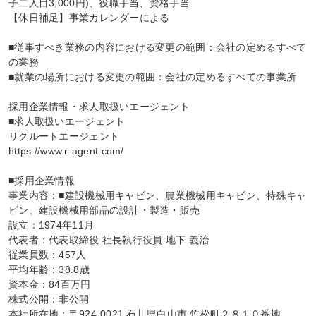
子二人目3,000円)、役職手当、資格手当

【休日補足】事業カレンダーによる

■従事すべき業務の内容における変更の範囲：会社の定めるすべて
の業務

■就業の場所における変更の範囲：会社の定めるすべての事業所

採用企業情報・求人取扱いエージェント

■求人取扱いエージェント

リクルートエージェント

https://www.r-agent.com/

■採用企業情報

事業内容：■建設機械用キャビン、農業機械用キャビン、特殊キャ
ビン、建設機械用部品の設計・製造・販売

設立：1974年11月

代表者：代表取締役 社長執行役員 地下 義治

従業員数：457人

平均年齢：38.8歳

資本金：84百万円

株式公開：非公開

本社所在地：〒924-0021 石川県白山市 竹松町２８１０番地
