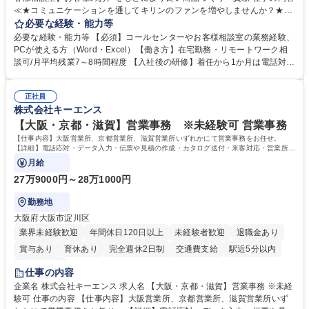
≪★コミュニケーションを通してキリンのファンを増やしませんか？★≫
お客様のお声をより良い商品づくりに活かしていく上で、窓口となるお客
必要な経験・能力等
様相談室でのお仕事です。 日々お客様からいただくキリングループへのご
必要な経験・能力等 【必須】コールセンターやお客様相談室の業務経験、
意見を、企業活動に活かしています。お客様からの声に迅速かつ誠意をも
PCが使える方（Word・Excel）【働き方】在宅勤務・リモートワーク相
って対応、情報提供するとともにグループ内活動に反映しています。 【具
談可/月平均残業7～8時間程度 【入社後の研修】着任から1か月は電話対応
体的には】電話応対、メール、お手紙対応、ご指摘品調査報告書作成、有
のOJTを中心に実施し、電話対応に慣れた段階でメール・手紙のOJTを実
人チャットボット対応など。 【1日の対応件数】■電話：月間一人当たり
施する予定です。独り立ち以降もしっかりフォローする体制を整えていま
平均100件前後■メール・手紙：同上40件前後 募集職種 中野本社【お客様
正社員
すのでご安心ください。 【当社について】キリングループの広報機能を担
株式会社キーエンス
相談室】お客様のお声をもとにより良い商品づくりへ貢献
う会社として、お客様との出会いを大切にし、磨き上げたホスピタリティ
を込めてコミュニケーションをとりながら広報関連業務を行っておりま
【大阪・京都・滋賀】営業事務 ※未経験可 営業事務
す。 学歴・資格 学歴：大学院 大学 高専 短大 専修学校 高校 語学力： 資
【仕事内容】大阪営業所、京都営業所、滋賀営業所いずれかにて営業事務をお任せ。
格：
【詳細】電話応対・データ入力・伝票や見積の作成・カタログ送付・来客対応・営業所内
で発生する事務業務や業務改善をお任せ。
月給
27万9000円～28万1000円
勤務地
大阪府大阪市淀川区
業界未経験歓迎
年間休日120日以上
未経験者歓迎
退職金あり
賞与あり
育休あり
完全週休2日制
交通費支給
駅近5分以内
土日祝休み
仕事の内容
企業名 株式会社キーエンス 求人名 【大阪・京都・滋賀】営業事務 ※未経
験可 仕事の内容 【仕事内容】大阪営業所、京都営業所、滋賀営業所いず