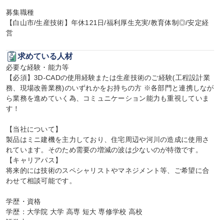
募集職種

【白山市/生産技術】年休121日/福利厚生充実/教育体制◎/安定経
営
求めている人材
必要な経験・能力等

【必須】3D-CADの使用経験または生産技術のご経験(工程設計業
務、現場改善業務)のいずれかをお持ちの方 ※各部門と連携しなが
ら業務を進めていく為、コミュニケーション能力も重視していま
す！

【当社について】

製品はミニ建機を主力しており、住宅周辺や河川の造成に使用さ
れています。そのため需要の増減の波は少ないのが特徴です。

【キャリアパス】

将来的には技術のスペシャリストやマネジメント等、ご希望に合
わせて相談可能です。

学歴・資格

学歴：大学院 大学 高専 短大 専修学校 高校
