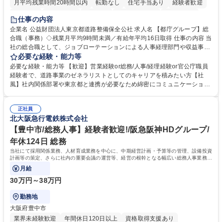
月平均残業時間20時間以内
転勤なし
住宅手当あり
経験者歓迎
研修あり
退職金あり
賞与あり
完全週休2日制
交通費支給
仕事の内容
駅近5分以内
資格取得手当あり
食事補助あり
企業名 公益財団法人東京都道路整備保全公社 求人名 【都庁グループ】総
合職（事務）◇残業月平均9時間未満／有給年平均16日取得 仕事の内容 当
社の総合職として、ジョブローテーションによる人事経理部門や収益事業
等のフロント部門の部署等幅広い部署での業務をお任せいたします。研修
必要な経験・能力等
制度やキャリア支援が充実しております！ ※下記業務詳細 【業務詳細】■
必要な経験・能力等 【歓迎】営業経験or総務/人事/経理経験or官公庁職員
管理部門：広報、人事、経理など当公社の運営に係る管理業務 ■収益部
経験者で、道路事業のゼネラリストとしてのキャリアを積みたい方【社
門：駐車場の新規開拓、管理運営、新宿駅西口広場の「イベントコーナ
風】社内関係部署や東京都と連携が必要なため綿密にコミュニケーション
ー」などの管理運営 ■道路部門：整備の急がれる骨格幹線道路や木造住宅
を図っています。 【業務の魅力】■幅広く携われる：総合職（事務）で
密集地域の特定整備路線の用地取得、道路に関する普及啓発事業、都内の
は、駐車場の管理運営や道路用地の取得、公益財団法人の中枢を担う管理
道路施設や道路工事現場の見学ツアー事業 ※入社後は上記いずれかの部門
正社員
部門など多岐に渡る業務を経験できます。 ■様々なプロジェクト：駐車場
北大阪急行電鉄株式会社
へ配属。※業務内容変更の範囲：会社の定める業務 募集職種 【都庁グル
事業の他、新宿駅西口広場内に設置された照明を兼ねた広告「ブライトサ
ープ】総合職（事務）◇残業月平均9時間未満／有給年平均16日取得
イン」の管理運営を行うなど、事業収益を生み出す活動を積極的に行って
【豊中市/総務人事】経験者歓迎!/阪急阪神HDグループ/
います。 学歴・資格 学歴：大学院 大学 高専 短大 専修学校 高校 語学力：
年休124日 総務
資格：
当社にて採用関係業務、人材育成業務を中心に、中期経営計画・予算等の管理、設備投資
計画等の策定、さらに社内の重要会議の運営等、経営の根幹となる幅広い総務人事業務全
般を担当していただきます。
月給
30万円～38万円
勤務地
大阪府豊中市
業界未経験歓迎
年間休日120日以上
資格取得支援あり