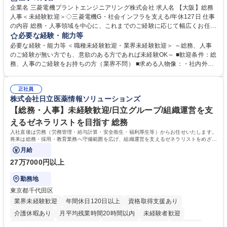
駅近5分以内
土日祝休み
服装自由
寮・社宅あり
食事補助あり
企業名 三菱電機プラントエンジニアリング株式会社 求人名 【大阪】総務
人事＜未経験歓迎＞◇三菱電機G・社会インフラを支える/年休127日 仕事
の内容 総務・人事領域を中心に、これまでのご経験に応じて幅広くお任せ
します。 ＜具体的には＞ ・総務/人事労務（給与・社保・勤怠管理など）
必要な経験・能力等
・採用・教育研修 ・福利厚生運用 など ※基本的には事務所勤務ですが、
必要な経験・能力等 ＜職種未経験歓迎・業界未経験歓迎＞ ～総務、人事
採用や教育等の業務内容により、関西圏以外への日帰り・宿泊を伴う国内
のご経験が無い方でも、意欲のある方であれば未経験OK～ ■歓迎条件：総
出張もございます。 ※担当業務を持ちつつ、お互いに助け合いながら、総
務、人事のご経験をお持ちの方（業界不問） ■求める人物像：・社内外の
務部という組織として協力しながら進める体制です。 募集職種 【大阪】
関係各部門との調整を率先して行い、業務を円滑に遂行できる協調性やコ
総務人事＜未経験歓迎＞◇三菱電機G・社会インフラを支える/年休127日
ミュニケーション能力を持っている方 ・人事総務領域に興味がありゼネラ
正社員
リスト志向をお持ちの方 学歴・資格 学歴：大学院 大学 語学力： 資格：
株式会社日立医薬情報ソリューションズ
【総務・人事】未経験歓迎/日立グループ/組織運営を支
えるゼネラリストを目指す 総務
入社直後は労務（労務管理・給与計算・安全衛生・福利厚生等）からお任せいたします。
将来は総務・採用・教育業務へ守備範囲を広げ、組織運営を支えるゼネラリストをめざせ
ます。
月給
27万7000円以上
勤務地
東京都千代田区
業界未経験歓迎
年間休日120日以上
資格取得支援あり
介護休暇あり
月平均残業時間20時間以内
未経験者歓迎
住宅手当あり
時短勤務あり
退職金あり
在宅OK
賞与あり