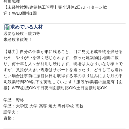
募集職種

【未経験歓迎/建築施工管理】完全週休2日/U・Iターン歓
迎！/WEB面接1回
求めている人材
必要な経験・能力等

未経験者歓迎！

【魅力】自分の仕事が形に残ること。目に見える成果物を残せる
ため、やりがいを強く感じられます。作った建築物は地図に載
り、何十年も人々が利用し続けます。現場は大なり小なり様々で
すが、負担が大きい現場はサポートを送ったり、どうしても送れ
ない場合は事前に振替休日を取得する等の取り組みにより月の平
均残業時間20h以下を実現しています！服装/作業着の至急有【面
接】WEB面接OK/平日夜間面接対応OK/土日面接対応OK

学歴・資格

学歴：大学院 大学 高専 短大 専修学校 高校

語学力：

資格：