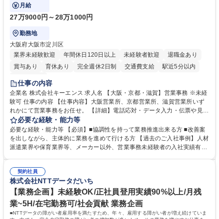
で発生する事務業務や業務改善をお任せ。
簿記検定1級 日商簿記検定2級 日商簿記検定3級
月給
27万9000円～28万1000円
勤務地
大阪府大阪市淀川区
業界未経験歓迎
年間休日120日以上
未経験者歓迎
退職金あり
賞与あり
育休あり
完全週休2日制
交通費支給
駅近5分以内
土日祝休み
仕事の内容
企業名 株式会社キーエンス 求人名 【大阪・京都・滋賀】営業事務 ※未経
験可 仕事の内容 【仕事内容】大阪営業所、京都営業所、滋賀営業所いず
れかにて営業事務をお任せ。 【詳細】電話応対・データ入力・伝票や見積
の作成・カタログ送付・来客対応・営業所内で発生する事務業務や業務改
必要な経験・能力等
善をお任せ。 【教育制度】ご入社後、育成担当とペアになりながらOJTに
必要な経験・能力等 【必須】■協調性を持って業務推進出来る方 ■改善案
て業務を覚えていただくことが可能です。業務システムがきちんと構築さ
を出しながら、主体的に業務を進めて行ける方 【過去のご入社事例】人材
れているため、スムーズに仕事に慣れることができる環境です。また、
派遣業界や保育業界等、メーカー以外、営業事務未経験者の入社実績有
「チームで成果を出す文化」があり、良いやり方を積極的に共有しながら
【当社の事務職について】単なる事務ではなく主体性を発揮したサポート
常に改善を目指す風土のため、安心して業務に取り組んでいただけます。
により、キーエンスの付加価値向上に貢献します。ベースの定型業務に加
募集職種 【大阪・京都・滋賀】営業事務 ※未経験可
契約社員
えて、お客様や社員の状況に合わせ、能動的なサポート、改善の動きも期
株式会社NTTデータだいち
待され。組織を支えるスペシャリストとして、チームに貢献し、結果的に
社員から頼られる存在になることができます。平均19:30の退勤以降の業
【業務企画】未経験OK/正社員登用実績90%以上/月残
務の持ち帰りも禁止されており、メリハリのある働き方となります。 学
業~5H/在宅勤務可/社会貢献 業務企画
歴・資格 学歴：大学院 大学 高専 短大 語学力： 資格：
■NTTデータの障がい者雇用率を満たすため、年々、雇用する障がい者が増え続けていま