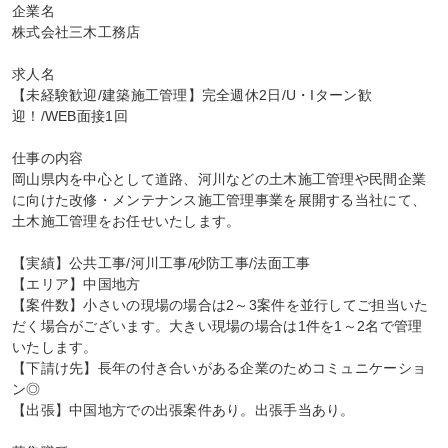
企業名

株式会社三木工務店

求人名

【未経験歓迎/建築施工管理】完全週休2日/U・Iターン歓
迎！/WEB面接1回

仕事の内容

岡山県内を中心として道路、河川などの土木施工管理や民間企業
に向けた改修・メンテナンス施工管理事業を展開する当社にて、
土木施工管理をお任せいたします。

【実績】公共工事/河川工事/砂防工事/法面工事

【エリア】中国地方

【案件数】小さいの現場の場合は2～3案件を並行してご担当いた
だく場合がございます。大きい現場の場合は1件を1～2名で管理
いたします。

【下請け先】長年の付き合いがある企業のためコミュニケーショ
ン◎

【出張】中国地方での出張案件あり。出張手当あり。
