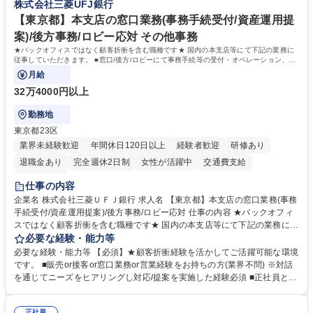
株式会社三菱UFJ銀行
力： 資格：
【東京都】本支店の窓口業務(事務手続受付/資産運用提
案)/後方事務/ロビー応対 その他事務
★バックオフィスではなく顧客折衝を含む職種です★ 国内の本支店等にて下記の業務に
従事していただきます。 ■窓口/後方/ロビーにて事務手続等の受付・オペレーション、お
客様対応
月給
32万4000円以上
勤務地
東京都23区
業界未経験歓迎
年間休日120日以上
経験者歓迎
研修あり
退職金あり
完全週休2日制
女性が活躍中
交通費支給
土日祝休み
仕事の内容
企業名 株式会社三菱ＵＦＪ銀行 求人名 【東京都】本支店の窓口業務(事務
手続受付/資産運用提案)/後方事務/ロビー応対 仕事の内容 ★バックオフィ
スではなく顧客折衝を含む職種です★ 国内の本支店等にて下記の業務に従
事していただきます。 ■窓口/後方/ロビーにて事務手続等の受付・オペレ
必要な経験・能力等
ーション、お客様対応 ■窓口にて、ご来店された個人のお客様に対して金
必要な経験・能力等 【必須】★顧客折衝経験を活かしてご活躍可能な環境
融商品のご提案 ■効率的な事務運用の検討・構築等 ≪業務紹介：ご応募前
です。 ■販売or接客or窓口業務or営業経験をお持ちの方(業界不問) ※対話
に必ずご覧ください≫ ※記事 https://www.mysite.bk.mufg.jp/career/circle/
を通じてニーズをヒアリングし対応/提案を実施した経験必須 ■正社員とし
article17/ ※動画 https://youtu.be/H-S7HaJqqbg 募集職種 【東京都】本支
ての就業経験1年以上 【歓迎】■金融業界での就業経験■銀行での預金為替
店の窓口業務(事務手続受付/資産運用提案)/後方事務/ロビー応対
事務経験 ■金融商品の提案・販売経験 ≪魅力≫研修やOJT環境が整ってい
正社員