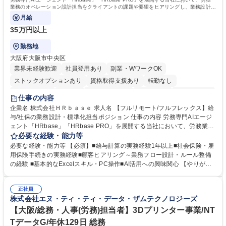
業務のオペレーション設計担当をクライアントの課題や要望をヒアリングし、業務設計や
システム設定へと落とし込むポジションです。
月給
35万円以上
勤務地
大阪府大阪市中央区
業界未経験歓迎
社員登用あり
副業・WワークOK
ストックオプションあり
資格取得支援あり
転勤なし
時短勤務あり
在宅OK
完全週休2日制
交通費支給
駅近5分以内
仕事の内容
服装自由
企業名 株式会社ＨＲｂａｓｅ 求人名 【フルリモート/フルフレックス】給
与/社保の業務設計・標準化担当ポジション 仕事の内容 労務専門AIエージ
ェント「HRbase」「HRbase PRO」を展開する当社において、労務業務
のオペレーション設計担当をクライアントの課題や要望をヒアリングし、
必要な経験・能力等
業務設計やシステム設定へと落とし込むポジションです。 【具体的に
必要な経験・能力等 【必須】■給与計算の実務経験1年以上■社会保険・雇
は】・業務オペレーション設計（要件定義/顧客ヒアリング/業務オペレー
用保険手続きの実務経験■顧客ヒアリング～業務フロー設計・ルール整備
ションの洗い出し、ルール整備、システム設定) ・業務マニュアル作成、
の経験 ■基本的なExcelスキル・PC操作■AI活用への興味関心 【やりが
改善 ・給与、賞与計算、及び明細発行 ・社会保険手続（入退社時、年間
い】必要に応じてコンサルティングも行いながら、給与計算や社会保険手
業務など） ・顧客企業のメイン担当者としての窓口対応業務 ・その他
続に関わるフローの設計、マニュアルの作成まで幅広く担当します。単な
（年調等の年次業務など） 募集職種 【フルリモート/フルフレックス】給
正社員
る設計にとどまらず、ご自身が現場のエキスパートとしてオペレーション
株式会社エヌ・ティ・ティ・データ・ザムテクノロジーズ
与/社保の業務設計・標準化担当ポジション
を実行する機会もあり、実務と改善の両面でスキルを発揮できる環境で
す。 学歴・資格 学歴：大学院 大学 高専 短大 専修学校 高校 語学力： 資
【大阪/総務・人事(労務)担当者】3Dプリンター事業/NT
格：
TデータG/年休129日 総務