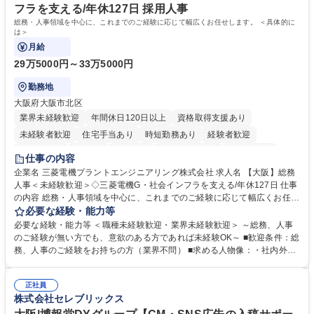
一種運転免許普通自動車
フラを支える/年休127日 採用人事
総務・人事領域を中心に、これまでのご経験に応じて幅広くお任せします。 ＜具体的に
は＞
月給
29万5000円～33万5000円
勤務地
大阪府大阪市北区
業界未経験歓迎
年間休日120日以上
資格取得支援あり
未経験者歓迎
住宅手当あり
時短勤務あり
経験者歓迎
退職金あり
在宅OK
賞与あり
完全週休2日制
交通費支給
仕事の内容
駅近5分以内
土日祝休み
服装自由
寮・社宅あり
食事補助あり
企業名 三菱電機プラントエンジニアリング株式会社 求人名 【大阪】総務
人事＜未経験歓迎＞◇三菱電機G・社会インフラを支える/年休127日 仕事
の内容 総務・人事領域を中心に、これまでのご経験に応じて幅広くお任せ
します。 ＜具体的には＞ ・総務/人事労務（給与・社保・勤怠管理など）
必要な経験・能力等
・採用・教育研修 ・福利厚生運用 など ※基本的には事務所勤務ですが、
必要な経験・能力等 ＜職種未経験歓迎・業界未経験歓迎＞ ～総務、人事
採用や教育等の業務内容により、関西圏以外への日帰り・宿泊を伴う国内
のご経験が無い方でも、意欲のある方であれば未経験OK～ ■歓迎条件：総
出張もございます。 ※担当業務を持ちつつ、お互いに助け合いながら、総
務、人事のご経験をお持ちの方（業界不問） ■求める人物像：・社内外の
務部という組織として協力しながら進める体制です。 募集職種 【大阪】
関係各部門との調整を率先して行い、業務を円滑に遂行できる協調性やコ
総務人事＜未経験歓迎＞◇三菱電機G・社会インフラを支える/年休127日
ミュニケーション能力を持っている方 ・人事総務領域に興味がありゼネラ
正社員
リスト志向をお持ちの方 学歴・資格 学歴：大学院 大学 語学力： 資格：
株式会社セレブリックス