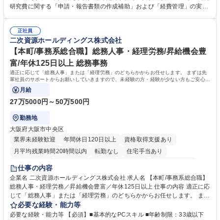
SOP等の整備・版管理・保管 ■研究開発の進捗・タイムライン・予算執行
研究費に関する「申請・報告書類の作成補助」および「経費管理」の実務
管理サポート ■AMED等公的研究費の申請・報告書類作成補助および経費
経験 【尚可】 ■URA経験または産学連携・研究費管理の経験 ■AMED等の
管理 ■社内外関係者との連絡調整・その他研究開発に関わる総務・庶務 募
公的研究費の申請・執行管理経験 ■英語での文書読解・メール対応力 【働
集職種 研究事務【フルリモート・時短勤務可】
正社員
き方について】フルリモートやハイブリッド勤務、時短勤務など個々のラ
二次資源ホールディングス株式会社
イフスタイルに応じた柔軟な働き方が可能です。育児や介護との両立も応
【本町/事務系総合職】総務人事・経理労務/昇給機会豊
援します。 学歴・資格 学歴：大学院 大学 語学力： 資格：
富/年休125日以上 総務事務
適正に応じて「総務人事」または「経理労務」のどちらかからお任せします。 まずは先
輩社員のサポートからお願いしていきますので、未経験の方・経験が少ない方もご安心く
ださい。
月給
27万5000円～50万500円
勤務地
大阪府大阪市中央区
業界未経験歓迎
年間休日120日以上
資格取得支援あり
月平均残業時間20時間以内
転勤なし
住宅手当あり
時短勤務あり
ネイルOK
在宅OK
賞与あり
完全週休2日制
仕事の内容
インセンティブあり
交通費支給
駅近5分以内
土日祝休み
企業名 二次資源ホールディングス株式会社 求人名 【本町/事務系総合職】
総務人事・経理労務／昇給機会豊富／年休125日以上 仕事の内容 適正に応
寮・社宅あり
じて「総務人事」または「経理労務」のどちらかからお任せします。 まず
は先輩社員のサポートからお願いしていきますので、未経験の方・経験が
必要な経験・能力等
少ない方もご安心ください。 【総務人事】 ■備品やデバイス購入・管理 ■
必要な経験・能力等 【必須】■基本的なPCスキル ■年齢制限：33歳以下