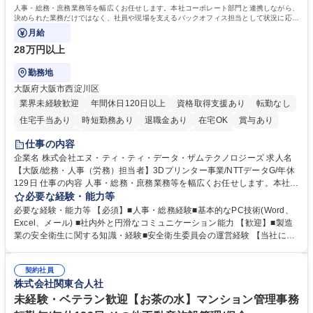
人事・総務・庶務業務等を幅広くお任せします。本社コーポレート部門と連携しながら、
決められた業務だけではなく、社員や現場を支えるバックオフィス担当として状況に応じ
て柔軟に対応いただくことを期待します。
月給
28万円以上
勤務地
大阪府大阪市西淀川区
業界未経験歓迎
年間休日120日以上
資格取得支援あり
転勤なし
住宅手当あり
時短勤務あり
退職金あり
在宅OK
賞与あり
完全週休2日制
交通費支給
土日祝休み
服装自由
仕事の内容
企業名 株式会社エヌ・ティ・ティ・データ・ザムテクノロジーズ 求人名
【大阪/総務・人事（労務）担当者】3Dプリンター事業/NTTデータG/年休
129日 仕事の内容 人事・総務・庶務業務等を幅広くお任せします。本社コ
ーポレート部門と連携しながら、決められた業務だけではなく、社員や現
必要な経験・能力等
場を支えるバックオフィス担当として状況に応じて柔軟に対応いただくこ
必要な経験・能力等 【必須】■人事・総務経験■基本的なPC技術(Word、
とを期待します。 【詳細】■入退社手続き、社員情報管理■入社時オリエ
Excel、メール) ■社内外と円滑なコミュニケーション能力 【歓迎】■製造
ンテーションの実施■勤怠・各種申請内容の確認■採用業務のサポート■来
業の安全衛生に関する知識・経験■安全衛生委員会の運営経験 【当社につ
客・電話対応 ■郵便物の受領・発送・管理■オフィス設備・備品管理■建
いて】 ◎設立したばかりの会社であり、一緒に企業を立ち上げ・拡大しよ
物・設備修繕の手配及び業者対応■押印・契約書管理等の庶務業務■安全衛
うという意欲のある方を求めています。 ◎経営に近い立場で幅広くキャリ
生に関する業務等■健康診断、産業医面談、休職・復職手続き等の労務サ
契約社員
アが磨けます。 ◎NTTデータグループであり福利厚生は充実しているとと
株式会社関東合人社
ポート■社内ルールの運用・各種社内案内■その他、拠点運営に関わる管理
もに、働き方改革も推進しています。 学歴・資格 学歴：大学院 大学 高専
部門業務 募集職種 【大阪/総務・人事（労務）担当者】3Dプリンター事
短大 専修学校 語学力： 資格：
未経験・ベテラン歓迎【お茶の水】マンション管理事務
業/NTTデータG/年休129日