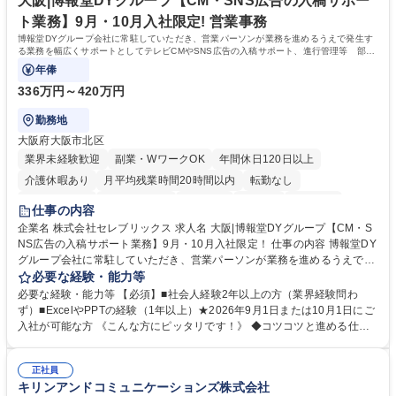
大阪|博報堂DYグループ【CM・SNS広告の入稿サポー
ト業務】9月・10月入社限定! 営業事務
博報堂DYグループ会社に常駐していただき、営業パーソンが業務を進めるうえで発生す
る業務を幅広くサポートとしてテレビCMやSNS広告の入稿サポート、進行管理等 部内
アシスタントとしての業務をお任せします。
年俸
336万円～420万円
勤務地
大阪府大阪市北区
業界未経験歓迎
副業・WワークOK
年間休日120日以上
介護休暇あり
月平均残業時間20時間以内
転勤なし
未経験者歓迎
時短勤務あり
研修あり
在宅OK
育休あり
仕事の内容
完全週休2日制
交通費支給
駅近5分以内
企業名 株式会社セレブリックス 求人名 大阪|博報堂DYグループ【CM・S
NS広告の入稿サポート業務】9月・10月入社限定！ 仕事の内容 博報堂DY
グループ会社に常駐していただき、営業パーソンが業務を進めるうえで発
生する業務を幅広くサポートとしてテレビCMやSNS広告の入稿サポー
必要な経験・能力等
ト、進行管理等 部内アシスタントとしての業務をお任せします。 ◆得意
必要な経験・能力等 【必須】■社会人経験2年以上の方（業界経験問わ
先との定例資料作成 ◆競合調査 ◆広告出稿の進行管理、確認 ◆広告出稿
ず）■ExcelやPPTの経験（1年以上）★2026年9月1日または10月1日にご
後のデータ抽出と効果測定、資料作成 ◆TVCM放送枠の情報管理、不備確
入社が可能な方 《こんな方にピッタリです！》 ◆コツコツと進める仕事
認 ◆TV視聴率データ抽出、資料作成 ◆SNS広告(InstagramやFacebook
が好きな方 ◆チームで協力しながらやりがいのある仕事がしたい方 ◆コ
等)の入稿サポート ◆常駐先への活動履歴の報告 ◆得意先とのビジネスメ
ミュニケーションを取りながら仕事をするのが得意な方 ◆業務を通してキ
ール対応 ◆常駐先に向けた事業拡大の提案 など 募集職種 大阪|博報堂DY
正社員
ャリア・スキルUPを目指したい方 学歴・資格 学歴：大学院 大学 高専 短
キリンアンドコミュニケーションズ株式会社
グループ【CM・SNS広告の入稿サポート業務】9月・10月入社限定！
大 専修学校 高校 語学力： 資格：