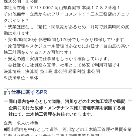
株式公開：非公開

本社所在地：〒717-0007 岡山県真庭市 本郷１７８２番地１

その他備考・企業からのフリーコメント：＊三木工務店のチェッ
クポイント＊

・残業ほぼなし（繁忙・閑散期があるため、月毎で残業時間の変
動はあります）

・実働7時間30分 休憩時間も120分でしっかり確保しています。

・原価管理やスケジュール管理はあなたにお任せ！自由度の高い
施工計画を立てることが可能です！

・安定の施工実績で仕事量をしっかり確保しています。

・会社近くに社員寮を完備。社宅として格安で利用可能です！

決算情報：決算期 売上高 非公開 経常利益 非公開

※決済単位：単体
仕事に関するPR
岡山県内を中心として道路、河川などの土木施工管理や民間
企業に向けた改修・メンテナンス施工管理事業を展開する当
社にて、土木施工管理をお任せいたします。
企業・求人の特色

■岡山県内を中心として道路、河川などの土木施工管理や民間企業
に向けた改修・メンテナンス施工管理事業を展開！
