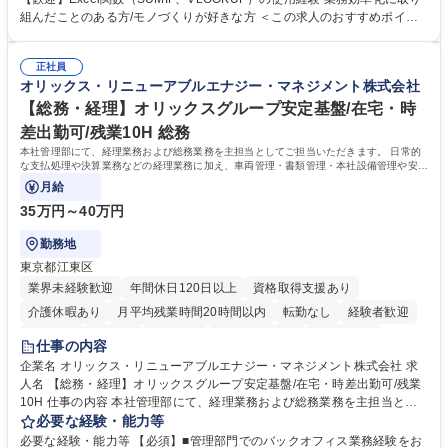
帳票入力発行・売上仕入計上） ・受発注対応（在庫管理・出入荷対応）
組んだことのある方/モノづくりが好きな方 ＜この求人のおすすめポイン
・製造部門への指示書発行、製造納期調整 ・仕入先・客先・社内との納期
ト＞ 【1】土日祝日休みの年休125日だからご家族との時間も確保できま
調整・納期回答 募集職種 【大阪/営業事務】経験者採用/受発注サポート/年
す！ 【2】生産性を意識した働き方で残業も少ないからプライベート充実
休125日/服装自由/産休育休◎
正社員
◎ 【3】産休育休取得実績があるからライフイベントも安心してお迎え可
オリックス・リニューアブルエナジー・マネジメント株式会社
能 【4】役員（女性）が従業員の働きやすさを第一に考えており、ストレ
スフリーな環境でお仕事が可能！従業員満足度も高く末永く就業が可能 学
【総務・経理】オリックスグループ安定基盤/在宅・時
歴・資格 学歴：大学院 大学 高専 短大 専修学校 高校 語学力： 資格：
差出勤可/残業10H 総務
本社管理部にて、経理業務および総務業務を主担当としてご担当いただきます。 日常的
な支払処理や決算業務などの経理業務に加え、車両管理・書類管理・本社設備管理や安全
対策など幅広い総務業務もお任せします。
月給
35万円～40万円
勤務地
東京都江東区
業界未経験歓迎
年間休日120日以上
資格取得支援あり
介護休暇あり
月平均残業時間20時間以内
転勤なし
経験者歓迎
研修あり
在宅OK
賞与あり
完全週休2日制
交通費支給
仕事の内容
駅近5分以内
資格取得手当あり
土日祝休み
企業名 オリックス・リニューアブルエナジー・マネジメント株式会社 求
人名 【総務・経理】オリックスグループ安定基盤/在宅・時差出勤可/残業
10H 仕事の内容 本社管理部にて、経理業務および総務業務を主担当とし
てご担当いただきます。 日常的な支払処理や決算業務などの経理業務に加
必要な経験・能力等
え、車両管理・書類管理・本社設備管理や安全対策など幅広い総務業務も
必要な経験・能力等 【必須】■管理部門でのバックオフィス業務経験をお