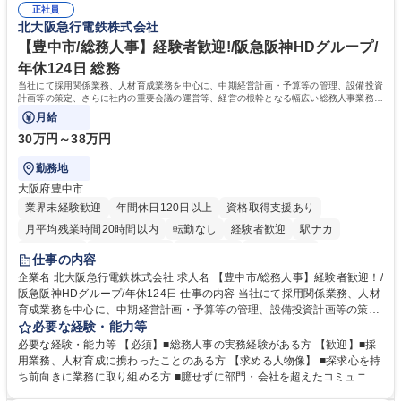
元様とのやり取り、輸入関連の書類の管理、国内倉庫での品質チェック、
正社員
め、『コツコツと実直に取り組める方』 ・工場やライセンス元を含む社内
北大阪急行電鉄株式会社
工場開拓などがございます。 募集職種 【生産管理】キャラクターバック
外関係者と友好なコミュニケーションが取れる方 ※折衝は営業担当がメイ
や雑貨の生産・品質管理/年休125日/転勤無
ンで行います。 学歴・資格 学歴：大学院 大学 高専 短大 専修学校 高校 語
【豊中市/総務人事】経験者歓迎!/阪急阪神HDグループ/
学力： 資格：
年休124日 総務
当社にて採用関係業務、人材育成業務を中心に、中期経営計画・予算等の管理、設備投資
計画等の策定、さらに社内の重要会議の運営等、経営の根幹となる幅広い総務人事業務全
般を担当していただきます。
月給
30万円～38万円
勤務地
大阪府豊中市
業界未経験歓迎
年間休日120日以上
資格取得支援あり
月平均残業時間20時間以内
転勤なし
経験者歓迎
駅ナカ
退職金あり
完全週休2日制
交通費支給
駅近5分以内
仕事の内容
土日祝休み
服装自由
昼食補助あり
食事補助あり
企業名 北大阪急行電鉄株式会社 求人名 【豊中市/総務人事】経験者歓迎！/
阪急阪神HDグループ/年休124日 仕事の内容 当社にて採用関係業務、人材
育成業務を中心に、中期経営計画・予算等の管理、設備投資計画等の策
定、さらに社内の重要会議の運営等、経営の根幹となる幅広い総務人事業
必要な経験・能力等
務全般を担当していただきます。 【主な業務内容】 ■採用関係業務および
必要な経験・能力等 【必須】■総務人事の実務経験がある方 【歓迎】■採
人材育成(社員研修)業務の推進 ■中期経営計画および予算等の管理 ■設備
用業務、人材育成に携わったことのある方 【求める人物像】 ■探求心を持
投資計画等の策定 ■社内の重要会議の運営 ■その他総務人事業務全般 【入
ち前向きに業務に取り組める方 ■臆せずに部門・会社を超えたコミュニケ
社後】入社後は採用や育成をメインに担当し将来的には経営根幹に関わる
ーションの取れる方 ■自分で考えて行動のできる方 ■第二の創業期を迎え