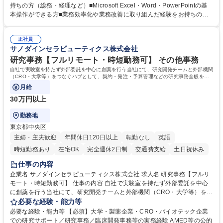
お任せします。 業務効率化や業務改善の提案・推進にも積極的に取り組ん
持ちの方（総務・経理など）■Microsoft Excel・Word・PowerPointの基
でいただくことを期待しています。 【総務】※実務業務における業務改善
本操作ができる方■業務効率化や業務改善に取り組んだ経験をお持ちの方
など期待 ■車両管理(社有車の管理、リース・保険手続き等)■各種書類管理
【このような方はぜひご応募ください】★社内外と円滑なコミュニケーシ
(契約書、社内文書のファイリング・保管)■本社設備管理(オフィス備品・
ョンが取れる方★主体的に業務へ取り組み、向上心を持って仕事に取り組
設備の保守点検、発注)■安全健康管理(オフィス内の安全衛生管理、BCP
正社員
める方 【魅力】■オリックスの100%子会社という強固な経営基盤のもと
サノダインセラピューティクス株式会社
対応等)■業務効率化・改善の企画推進 ※その他労働条件の備考へ続く 募
長期間安心して働ける環境です ■時差出勤や一部在宅勤務が可能であり月
集職種 【総務・経理】オリックスグループ安定基盤/在宅・時差出勤可/残
平均残業時間も10時間程度とワークライフバランスを重視した働き方が実
研究事務【フルリモート・時短勤務可】 その他事務
業10H
現できます 学歴・資格 学歴：大学院 大学 高専 短大 専修学校 高校 語学
自社で実験室を持たず外部委託を中心に創薬を行う当社にて、研究開発チームと外部機関
力： 資格：
（CRO・大学等）をつなぐハブとして、契約・発注・予算管理などの研究事務全般をお
任せします。
月給
30万円以上
勤務地
東京都中央区
主婦・主夫歓迎
年間休日120日以上
転勤なし
英語
時短勤務あり
在宅OK
完全週休2日制
交通費支給
土日祝休み
仕事の内容
企業名 サノダインセラピューティクス株式会社 求人名 研究事務【フルリ
モート・時短勤務可】 仕事の内容 自社で実験室を持たず外部委託を中心
に創薬を行う当社にて、研究開発チームと外部機関（CRO・大学等）をつ
なぐハブとして、契約・発注・予算管理などの研究事務全般をお任せしま
必要な経験・能力等
す。 ■見積取得、発注、検収、請求処理等の事務手続き ■委託先との定例
必要な経験・能力等 【必須】大学・製薬企業・CRO・バイオテック企業
会議の調整・アジェンダ準備・議事録作成 ■研究報告書、試験関連資料、
での研究サポート／研究事務／臨床開発事務等の実務経験 AMED等の公的