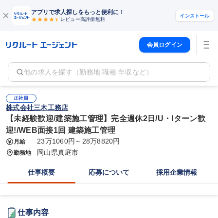
アプリで求人探しをもっと便利に！
インストール
レビュー高評価
無料
会員ログイン
他の求人を探す（勤務地 職種 年収など）
正社員
株式会社三木工務店
【未経験歓迎/建築施工管理】完全週休2日/U・Iターン歓
迎!/WEB面接1回 建築施工管理
23万1060円～28万8820円
月給
岡山県真庭市
勤務地
仕事概要
応募について
採用企業情報
仕事内容