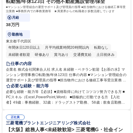
転勤無/年休123日 その他不動産施設管理/保全
■マンション管理組合の運営サポート及び管理員の指導 ■担当物件における修繕工事等受
注業務 ■事務所内での事務業務等 ★異業界からの転職者が多数活躍しています
月給
38万円
勤務地
東京都千代田区
年間休日120日以上
月平均残業時間20時間以内
転勤なし
未経験者歓迎
研修あり
賞与あり
交通費支給
土日祝休み
仕事の内容
企業名 株式会社関東合人社 求人名 未経験・ベテラン歓迎【お茶の水】マ
ンション管理事務◎転勤無/年休123日 仕事の内容 ■マンション管理組合の
運営サポート及び管理員の指導 ■担当物件における修繕工事等受注業務 ■
事務所内での事務業務等 ★異業界からの転職者が多数活躍しています
必要な経験・能力等
【年収補足】532万円 ＋別途インセンティヴで平均約100万円/年（昨年度
必要な経験・能力等 【必須】■資格取得に向けてコツコツ努力できる方 ■
実績） ＋管理業務主任者資格手当50,000円/月 ★親会社である株式会社合
PCスキル（Excel,PowerPoint,Word） ■積極的に行動できる方 【入社
人社計画研究所社のグループ会社として、質の高いサービスと適性価格を
者】49歳：事務経験、32歳：ドラッグストア勤務、 58歳：飲食店勤務
武器に約20年受託戸数増加中です。https://www.gojin.co.jp/abt/abt_3.html
等：中途採用の9割が未経験者！ 【資格取得支援】■メンター制度■社内模
募集職種 未経験・ベテラン歓迎【お茶の水】マンション管理事務◎転勤
試や研修制度など充実！ ＊未資格者の8割以上が入社2年以内に資格を取
無/年休123日
正社員
得出来ております！ 【魅力】■フレックス制度、未経験からでも下限年収
三菱電機プラントエンジニアリング株式会社
を一律支給！ ■管理業務主任者資格取得後には50,000円/月の手当あり！
学歴・資格 学歴：大学院 大学 高専 短大 専修学校 高校 語学力： 資格：第
【大阪】総務人事<未経験歓迎> 三菱電機G・社会イン