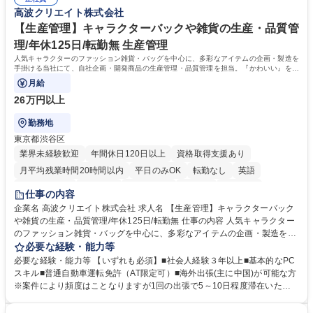
るので安心して入行いただけます。 幅広いキャリアの選択肢があり、公募
高波クリエイト株式会社
や社内副業等を活用し、 一人ひとりが挑戦できるカルチャーが浸透してい
ます。 学歴・資格 学歴：大学院 大学 高専 短大 専修学校 高校 語学力：
【生産管理】キャラクターバックや雑貨の生産・品質管
資格：
理/年休125日/転勤無 生産管理
人気キャラクターのファッション雑貨・バッグを中心に、多彩なアイテムの企画・製造を
手掛ける当社にて、自社企画・開発商品の生産管理・品質管理を担当。『かわいい』を届
けるやりがいのあるポジションです。
月給
26万円以上
勤務地
東京都渋谷区
業界未経験歓迎
年間休日120日以上
資格取得支援あり
月平均残業時間20時間以内
平日のみOK
転勤なし
英語
住宅手当あり
研修あり
退職金あり
在宅OK
賞与あり
仕事の内容
完全週休2日制
交通費支給
駅近5分以内
中国語
土日祝休み
企業名 高波クリエイト株式会社 求人名 【生産管理】キャラクターバック
や雑貨の生産・品質管理/年休125日/転勤無 仕事の内容 人気キャラクター
のファッション雑貨・バッグを中心に、多彩なアイテムの企画・製造を手
掛ける当社にて、自社企画・開発商品の生産管理・品質管理を担当。『か
必要な経験・能力等
わいい』を届けるやりがいのあるポジションです。 有名ブランドやキャラ
必要な経験・能力等 【いずれも必須】■社会人経験３年以上■基本的なPC
クターライセンスを活用した商品の企画・開発・販売を行っています。企
スキル■普通自動車運転免許（AT限定可）■海外出張(主に中国)が可能な方
画段階から納品まで、商品の製造に関わる全てのプロセスにおいて、生産
※案件により頻度はことなりますが1回の出張で5～10日程度滞在いただ
管理及び品質管理を担当。仕様書の作成、生産スケジュールの組立て、工
く予定です。 【歓迎】■英語もしくは中国語に抵抗のない方■雑貨品など
場へ見積依頼・価格交渉、サンプルの品質確認や検査の手配、ライセンス
の生産管理業務の経験 ≪求める人物像≫ ・製品の検品業務などあるた