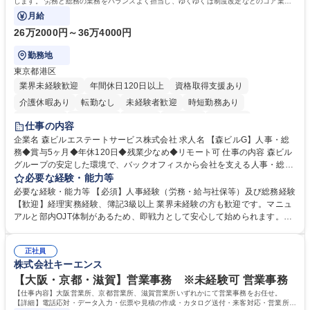
します。 労務と総務の業務をバランスよく担当し、ゆくゆくは制度改定などのコア業務
にも挑戦できる、やりがいある環境です。
月給
26万2000円～36万4000円
勤務地
東京都港区
業界未経験歓迎
年間休日120日以上
資格取得支援あり
介護休暇あり
転勤なし
未経験者歓迎
時短勤務あり
経験者歓迎
退職金あり
在宅OK
賞与あり
育休あり
仕事の内容
完全週休2日制
交通費支給
長期歓迎
駅近5分以内
土日祝休み
企業名 森ビルエステートサービス株式会社 求人名 【森ビルG】人事・総
務◆賞与5ヶ月◆年休120日◆残業少なめ◆リモート可 仕事の内容 森ビル
グループの安定した環境で、バックオフィスから会社を支える人事・総務
をお任せします。 労務と総務の業務をバランスよく担当し、ゆくゆくは制
必要な経験・能力等
度改定などのコア業務にも挑戦できる、やりがいある環境です。 ■勤怠管
必要な経験・能力等 【必須】人事経験（労務・給与社保等）及び総務経験
理、給与計算、社会保険手続き、年末調整等の労務管理全般 ■入退社手続
【歓迎】経理実務経験、簿記3級以上 業界未経験の方も歓迎です。マニュ
き、社内規定の改定や人事制度改定などのコア業務 ■社内イベントの企画
アルと部内OJT体制があるため、即戦力として安心して始められます。
運営やその他総務業務全般 ※労務と総務を1：1の割合でお任せ。 入社後
【魅力・やりがい】森ビルGの安定基盤で労務から総務まで幅広く携われ
は部内のOJTを中心に、あなたの経験に合わせて不足している部分はいつ
ます。定型業務に留まらず、社内規定や人事制度の改定など会社のコア業
でも質問・相談できる環境が整っているため、安心して成長できます。 募
正社員
務に挑戦できるため、自身の成長と組織への貢献度をダイレクトに実感で
株式会社キーエンス
集職種 【森ビルG】人事・総務◆賞与5ヶ月◆年休120日◆残業少なめ◆
きます。 残業少なめ、週1日リモート可など、ワークライフバランスを保
リモート可
ち長期活躍できる環境です。 「これまでの幅広い経験を活かし、長期的な
【大阪・京都・滋賀】営業事務 ※未経験可 営業事務
キャリアを築きたい」という前向きな意欲と挑戦を全力で応援します。 学
【仕事内容】大阪営業所、京都営業所、滋賀営業所いずれかにて営業事務をお任せ。
歴・資格 学歴：大学院 大学 高専 短大 専修学校 高校 語学力： 資格：日商
【詳細】電話応対・データ入力・伝票や見積の作成・カタログ送付・来客対応・営業所内