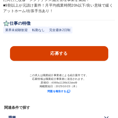
■9割以上が元請け案件！月平均残業時間20h以下/良い意味で緩く
アットホーム/出張手当あり！
仕事の特徴
業界未経験歓迎
転勤なし
完全週休2日制
応募する
この求人は職業紹介事業者による紹介案件です。
応募情報は職業紹介事業者に送信されます。
原稿ID：
4069a1136b32ded9
掲載開始日：
2025/10/23（木）
問題を報告する
関連条件で探す
職種