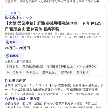
すが、本ポジションは入社後上流工程(設計や構築業務等)からスタートす
だきます。当社を理解のうえ選考に進む事ができ選考は早期に進める事が
ることも多く、エンジニアとして価値の高い技術を早く身に付けることが
可能です★ 【充実の教育設備】社内教育機関"KSKカレッジ"を保有。所属
可能。また、メンバーが手を挙げて新しいことを生み出そう」という風土
講師9名、12教室、PCやサーバ・ＮＷ関連機器 300台以上完備。その他関
もあり、風通しのよさも魅力です。 募集職種 [未経験インフラエンジニア]
正社員
連機器も自社で購入。教育投資約4億円（売上高比率2％）。社員一人当た
株式会社エミック
上場企業の正社員としてITのプロフェッショナルへ！
り教育費は日本の全上場企業ベスト10に入ります。 【定年まで働ける会
社】年間数名の定年退職者がいます。最終出社日には本社で花束贈呈を
【大阪/営業事務】経験者採用/受発注サポート/年休125
し、お見送りをするというセレモニーをお一人ずつ行っています。 学歴・
日/服装自由/産休育休 営業事務
資格 学歴：大学院 大学 高専 短大 専修学校 語学力： 資格：基本情報技術
精密機器(高度医療機器・カメラ・計測機器）等を安全に運ぶトランクケースの輸入販
者
売・製造を行う当社にて、営業事務をお任せします。メーカー商社機能を有する当社に
て、ご経験を活かしていただきます。
月給
24万円～28万円
勤務地
大阪府大阪市鶴見区
制服あり
業界未経験歓迎
年間休日120日以上
バイク通勤OK
平日のみOK
転勤なし
退職金あり
賞与あり
育休あり
完全週休2日制
交通費支給
土日祝休み
服装自由
食事補助あり
仕事の内容
企業名 株式会社エミック 求人名 【大阪/営業事務】経験者採用/受発注サポ
ート/年休125日/服装自由/産休育休◎ 仕事の内容 精密機器(高度医療機
器・カメラ・計測機器）等を安全に運ぶトランクケースの輸入販売・製造
を行う当社にて、営業事務をお任せします。メーカー商社機能を有する当
必要な経験・能力等
社にて、ご経験を活かしていただきます。 ・営業サポート（見積回答・資
必要な経験・能力等 【必須】何らかの営業事務経験（目安：3年以上）
料作成・納期回答） ・お客様対応（電話・メール） ・システム入力（各
【歓迎】Excel関数（SUMIF、VLOOKUP）の使用経験 業務効率化に取り