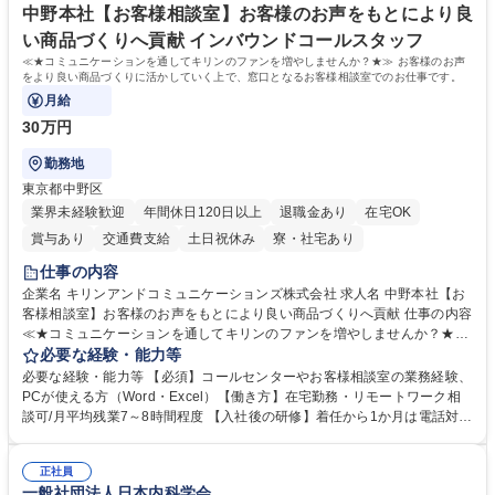
中野本社【お客様相談室】お客様のお声をもとにより良
い商品づくりへ貢献 インバウンドコールスタッフ
≪★コミュニケーションを通してキリンのファンを増やしませんか？★≫ お客様のお声
をより良い商品づくりに活かしていく上で、窓口となるお客様相談室でのお仕事です。
月給
30万円
勤務地
東京都中野区
業界未経験歓迎
年間休日120日以上
退職金あり
在宅OK
賞与あり
交通費支給
土日祝休み
寮・社宅あり
仕事の内容
企業名 キリンアンドコミュニケーションズ株式会社 求人名 中野本社【お
客様相談室】お客様のお声をもとにより良い商品づくりへ貢献 仕事の内容
≪★コミュニケーションを通してキリンのファンを増やしませんか？★≫
お客様のお声をより良い商品づくりに活かしていく上で、窓口となるお客
必要な経験・能力等
様相談室でのお仕事です。 日々お客様からいただくキリングループへのご
必要な経験・能力等 【必須】コールセンターやお客様相談室の業務経験、
意見を、企業活動に活かしています。お客様からの声に迅速かつ誠意をも
PCが使える方（Word・Excel）【働き方】在宅勤務・リモートワーク相
って対応、情報提供するとともにグループ内活動に反映しています。 【具
談可/月平均残業7～8時間程度 【入社後の研修】着任から1か月は電話対応
体的には】電話応対、メール、お手紙対応、ご指摘品調査報告書作成、有
のOJTを中心に実施し、電話対応に慣れた段階でメール・手紙のOJTを実
人チャットボット対応など。 【1日の対応件数】■電話：月間一人当たり
施する予定です。独り立ち以降もしっかりフォローする体制を整えていま
平均100件前後■メール・手紙：同上40件前後 募集職種 中野本社【お客様
正社員
すのでご安心ください。 【当社について】キリングループの広報機能を担
一般社団法人日本内科学会
相談室】お客様のお声をもとにより良い商品づくりへ貢献