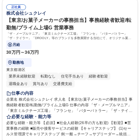
総務人事業務全般へ幅広く従事していただきます。 募集職種 【豊中市/総
る当社で組織の次代を担うネクスト人材として長期的に成長したい方 ■周
務人事】経験者歓迎！/阪急阪神HDグループ/年休124日
正社員
囲のメンバーと協調しつつ主体性を持って能動的に業務を推進できる方 学
株式会社シュクレイ
歴・資格 学歴：大学院 大学 高専 短大 専修学校 高校 語学力： 資格：
【東京/お菓子メーカーの事務担当】事務経験者歓迎/転
勤無/プライム上場G 営業事務
「ザ・メープルマニア」「東京ミルクチーズ工場」「フランセ」「バターバトラー」
「ザ・テイラー」「DROOLY」等のブランドを多数展開する当社にて、オリジナル菓子
ブランド商品の事務業務をお任せいたします。
月給
30万円～36万円
勤務地
東京都港区
業界未経験歓迎
転勤なし
住宅手当あり
経験者歓迎
退職金あり
賞与あり
交通費支給
仕事の内容
企業名 株式会社シュクレイ 求人名 【東京/お菓子メーカーの事務担当】事
務経験者歓迎/転勤無/プライム上場G 仕事の内容 「ザ・メープルマニア」
「東京ミルクチーズ工場」「フランセ」「バターバトラー」「ザ・テイラ
ー」「DROOLY」等のブランドを多数展開する当社にて、オリジナル菓子
必要な経験・能力等
ブランド商品の事務業務をお任せいたします。 【具体的な業務内容】 ■店
必要な経験・能力等 【必須】■社会人経験(26卒の方も歓迎) 【歓迎】■営
舗からの発注受付/PC入力業務 ■受電対応(社内/社外) ■商品のマスター登
業事務の経験 ■販売や接客サービスの経験 【キャリアステップ】 (1)セー
録 ■日々の売上抽出・報告 ■提携企業への書類送付業務 ■契約書管理業務
ルス管理課でキャリアステップ 例:一般→チーフ→サブリーダー→統括リ
■ホームページへの問い合わせ対応 など 募集職種 【東京/お菓子メーカー
ーダー→マネージャー (2)他ポジションへのキャリアも可能 ※過去、未経