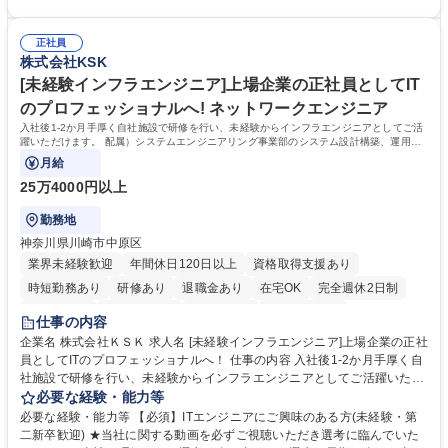
修カリキュラムを通じて、Daigasグループの業務で必要となる知識につい
での3ヵ年を対象とする「Daigasグループ中期経営計画2026」を策定しま
て学んでいただきます。 募集職種 【第二新卒】事務系総合職 #関西を代
した。https://www.osakagas.co.jp/company/press/pr2024/1777576_564
表するインフラ企業 #ポテンシャル採用
正社員
72.html ■エネルギーセキュリティの不安定化や気候変動による自然災害の
株式会社KSK
甚大化など、これまで以上に社会課題解決の重要性が高まっています。
「未来の日常」の創造に向けて持続可能な社会の実現に貢献してまいりま
[未経験インフラエンジニア]上場企業の正社員としてIT
す。 学歴・資格 学歴：大学院 大学 語学力： 資格：
のプロフェッショナルへ! ネットワークエンジニア
入社後1-2か月手厚く自社施設で研修を行い、未経験からインフラエンジニアとしてご活
躍いただけます。 配属）システムエンジニアリング事業部のシステム設計構築、運用保
守
月給
25万4000円以上
勤務地
神奈川県川崎市中原区
業界未経験歓迎
年間休日120日以上
資格取得支援あり
時短勤務あり
研修あり
退職金あり
在宅OK
完全週休2日制
交通費支給
駅近5分以内
土日祝休み
第二新卒歓迎
仕事の内容
企業名 株式会社ＫＳＫ 求人名 [未経験インフラエンジニア]上場企業の正社
員としてITのプロフェッショナルへ！ 仕事の内容 入社後1-2か月手厚く自
社施設で研修を行い、未経験からインフラエンジニアとしてご活躍いただ
けます。 配属）システムエンジニアリング事業部のシステム設計構築、運
必要な経験・能力等
用保守 【未経験でも上流工程にチャレンジ可能！】■未経験からエンジニ
必要な経験・能力等 【必須】ITエンジニアにご興味のある方(未経験・第
アになる場合、多くの企業は監視や保守のみの案件からスタートとなりま
二新卒歓迎) ★当社に関する動画を必ずご視聴いただき選考に臨んでいた