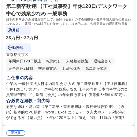
う会社として、お客様との出会いを大切にし、磨き上げたホスピタリティ
を込めてコミュニケーションをとりながら広報関連業務を行っておりま
第二新卒歓迎!【正社員事務】年休120日/デスクワーク
す。 学歴・資格 学歴：大学院 大学 高専 短大 専修学校 高校 語学力： 資
中心で残業少なめ 一般事務
格：
日本内科学会の会員管理部門にて、医師（会員）の年会費徴収や住所等個人情報の変更シ
ステム入力、電話・FAX対応をお任せします。将来的には、各種委員会の運営事務局業務
などにも幅広く携わっていただきます。
月給
23万円～27万円
勤務地
東京都文京区
年間休日120日以上
転勤なし
未経験者歓迎
退職金あり
完全週休2日制
交通費支給
土日祝休み
第二新卒歓迎
仕事の内容
企業名 一般社団法人日本内科学会 求人名 第二新卒歓迎！【正社員事務】
年休120日/デスクワーク中心で残業少なめ 仕事の内容 日本内科学会の会
員管理部門にて、医師（会員）の年会費徴収や住所等個人情報の変更シス
テム入力、電話・FAX対応をお任せします。将来的には、各種委員会の運
必要な経験・能力等
営事務局業務などにも幅広く携わっていただきます。 【会員管理・データ
必要な経験・能力等 《第二新卒・業界未経験・職種未経験歓迎》 【必
入力業務】 ・医師（会員）の住所変更、個人情報のシステム登録・更新
須】基本的なPC操作（Word、Excelによるデータ入力やメール対応等）
・年会費の徴収管理や入金データの照合確認 【問い合わせ対応】 ・会員
ができる方 【魅力点】 ・年休120日以上に加え、9時～17時の「実働7時
（医師）からの電話、FAX、ネット申請に伴う相談受付 ・複雑な案件のへ
間勤務」で残業も少なくワークライフバランスは抜群です。 【将来的な業
のエスカレーション・連携対応 募集職種 第二新卒歓迎！【正社員事務】
務（各種委員会運営）】 ・学会内における各種委員会のスケジュール調
年休120日/デスクワーク中心で残業少なめ
正社員
整、資料作成、当日の運営サポート 学歴・資格 学歴：大学院 大学 語学