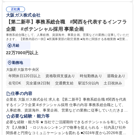
の事務担当】事務経験者歓迎/転勤無/プライム上場G
験で経営管理部内で経理へ異動した方もいらっしゃいます。年3回の面談
正社員
や個別面談を通してご自身のキャリアと向き合っていただき、会社として
大阪ガス株式会社
もバックアップしていきます。 学歴・資格 学歴：大学院 大学 高専 短大
専修学校 高校 語学力： 資格：
【第二新卒】事務系総合職 #関西を代表するインフラ
企業 #ポテンシャル採用 事業企画
事務系総合職として、人事総務、資源海外、事業企画、営業などの業務に従事していただ
きます。 【業務内容の一例】■所属事業部の勤労業務 ■海外に関係する各種業務 ■営業部
門の企画スタッフ、ルート営業
月給
22万7000円以上
勤務地
大阪府大阪市中央区
年間休日120日以上
資格取得支援あり
時短勤務あり
退職金あり
在宅OK
完全週休2日制
交通費支給
駅近5分以内
土日祝休み
服装自由
第二新卒歓迎
寮・社宅あり
食事補助あり
仕事の内容
企業名 大阪ガス株式会社 求人名 【第二新卒】事務系総合職 #関西を代表
するインフラ企業 #ポテンシャル採用 仕事の内容 事務系総合職として、
人事総務、資源海外、事業企画、営業などの業務に従事していただきま
す。 【業務内容の一例】■所属事業部の勤労業務 ■海外に関係する各種業
必要な経験・能力等
務 ■営業部門の企画スタッフ、ルート営業 【キャリアパス】入社後の配属
必要な経験・能力等 ★当社でご活躍期待できるポテンシャルを有している
ポジションで一定期間ご活躍頂いた後、本人の適性及び将来のキャリアを
方 【人物像】・ロジカルシンキングで物事を捉えられる ・社内及び社外
鑑みてジョブローテーションを行います。 【育成】OJTでの現場育成や研
関係者と円滑なコミュニケーションを図れる ■2024年度から2026年度ま