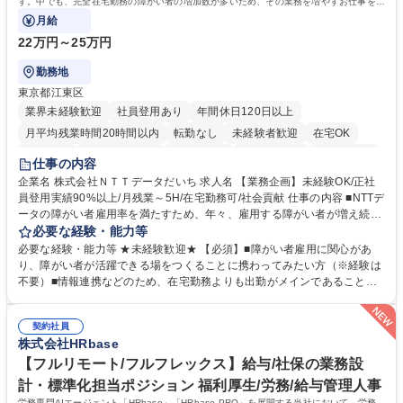
す。中でも、完全在宅勤務の障がい者の増加数が多いため、その業務を増やすお仕事を担
っていただきます。
月給
22万円～25万円
勤務地
東京都江東区
業界未経験歓迎
社員登用あり
年間休日120日以上
月平均残業時間20時間以内
転勤なし
未経験者歓迎
在宅OK
育休あり
完全週休2日制
交通費支給
駅近5分以内
土日祝休み
仕事の内容
企業名 株式会社ＮＴＴデータだいち 求人名 【業務企画】未経験OK/正社
員登用実績90%以上/月残業～5H/在宅勤務可/社会貢献 仕事の内容 ■NTTデ
ータの障がい者雇用率を満たすため、年々、雇用する障がい者が増え続け
ています。中でも、完全在宅勤務の障がい者の増加数が多いため、その業
必要な経験・能力等
務を増やすお仕事を担っていただきます。 【詳細】■既存業務の拡大およ
必要な経験・能力等 ★未経験歓迎★ 【必須】■障がい者雇用に関心があ
び運用のサポート(オペレーション業務:申請書の作成代行等) ■新規事業・
り、障がい者が活躍できる場をつくることに携わってみたい方（※経験は
サービスの企画立案および推進 障がい者の方にどんな仕事があると良いか
不要）■情報連携などのため、在宅勤務よりも出勤がメインであることに
考えてみてほしいと募集しているので、意見を吸い上げ実現に向けて企画
理解いただける方 【魅力・やりがい】自身の企画が障がい者の新たな雇用
します。 ■在宅勤務の障がい者社員とのコミュニケーションを通じた適性
や活躍の場を生む、唯一無二の社会貢献性を実感できます。 【正社員登
やスキルの把握 ■AI活用業務など、既存領域を超えた案件の開拓 ■NTTデ
契約社員
用】正社員登用を前提としておりますので、最短で1.5年～2年で正社員へ
株式会社HRbase
ータグループの会社へ提案活動 募集職種 【業務企画】未経験OK/正社員登
の雇用切り替えとなります。過去の正社員登用率は90％です。 将来的に
用実績90%以上/月残業～5H/在宅勤務可/社会貢献
は当社の中核となる管理職になって頂く事を期待しています。 正社員登用
【フルリモート/フルフレックス】給与/社保の業務設
に向け全力でサポートを行いますのでご安心ください。 学歴・資格 学
計・標準化担当ポジション 福利厚生/労務/給与管理人事
歴：大学院 大学 高専 短大 専修学校 高校 語学力： 資格：
労務専門AIエージェント「HRbase」「HRbase PRO」を展開する当社において、労務