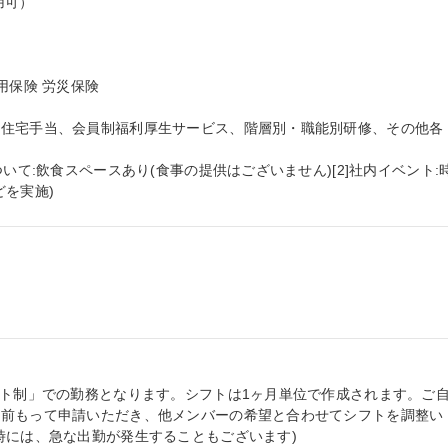
可）

保険 労災保険

、住宅手当、会員制福利厚生サービス、階層別・職能別研修、その他各
いて:飲食スペースあり(食事の提供はございません)[2]社内イベント:
どを実施)
フト制」での勤務となります。シフトは1ヶ月単位で作成されます。ご
は前もって申請いただき、他メンバーの希望と合わせてシフトを調整い
時には、急な出勤が発生することもございます)
