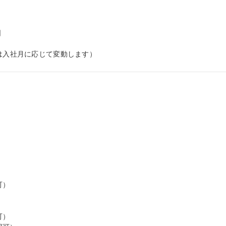


給は入社月に応じて変動します）
）



）
