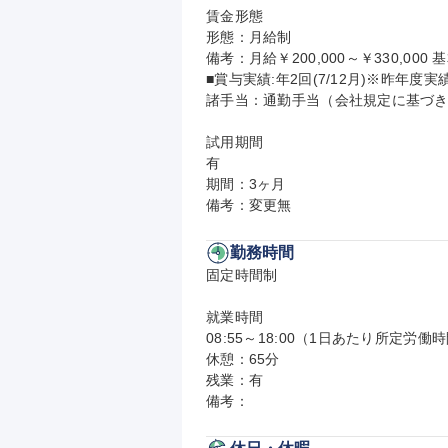
賃金形態

形態：月給制

備考：月給￥200,000～￥330,000 基
■賞与実績:年2回(7/12月)※昨年度実績
諸手当：通勤手当（会社規定に基づき
試用期間

有

期間：3ヶ月

備考：変更無
勤務時間
固定時間制

就業時間

08:55～18:00（1日あたり所定労働時
休憩：65分

残業：有

備考：