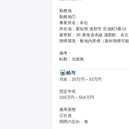
勤務地

勤務地①

事業所名：本社

所在地：愛知県 蒲郡市 宮成町3番10
最寄駅：JR 東海道本線 蒲郡駅、名古
喫煙環境：敷地内禁煙（屋外喫煙可能
備考：

転勤：当面無
給与
月給：20万円～33万円

想定年収

336万円～554万円

雇用形態

正社員

期間の定め：無
