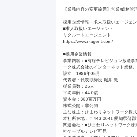
【業務内容の変更範囲】営業/総務管理/
採用企業情報・求人取扱いエージェン
■求人取扱いエージェント

リクルートエージェント

https://www.r-agent.com/

■採用企業情報

事業内容：■有線テレビジョン放送事業
ーク株式会社のインターネット業務、プ
設立：1996年05月

代表者：代表取締役 堀井 敦

従業員数：25人

平均年齢：44.0歳

資本金：360百万円

株式公開：非公開

主な株主：ひまわりネットワーク株式会
本社所在地：〒443-0041 愛知県蒲
関連会社：■ひまわりネットワーク株式
社ケーブルテレビ可児
