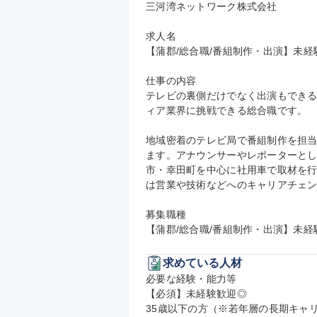
三河湾ネットワーク株式会社

求人名

【蒲郡/総合職/番組制作・出演】未経験
仕事の内容

テレビの裏側だけでなく出演もでき
ィア業界に挑戦できる総合職です。

地域密着のテレビ局で番組制作を担
ます。アナウンサーやレポーターと
市・幸田町を中心に社用車で取材を
は営業や技術などへのキャリアチェン
募集職種

【蒲郡/総合職/番組制作・出演】未経
求めている人材
必要な経験・能力等

【必須】未経験歓迎◎

35歳以下の方（※若年層の長期キャリ