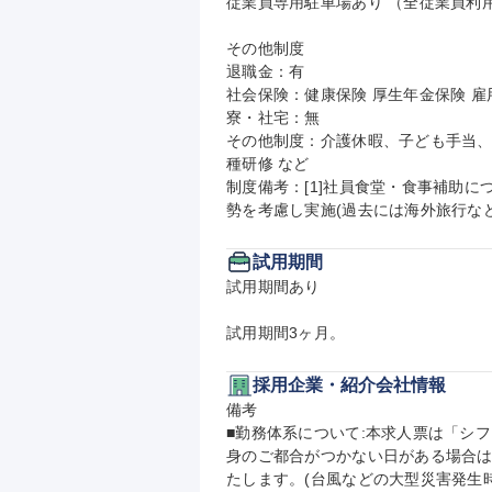
従業員専用駐車場あり （全従業員利用
その他制度

退職金：有

社会保険：健康保険 厚生年金保険 雇用
寮・社宅：無

その他制度：介護休暇、子ども手当
種研修 など

制度備考：[1]社員食堂・食事補助につ
勢を考慮し実施(過去には海外旅行な
試用期間
試用期間あり

試用期間3ヶ月。
採用企業・紹介会社情報
備考

■勤務体系について:本求人票は「シ
身のご都合がつかない日がある場合
たします。(台風などの大型災害発生