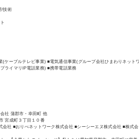
技術

ト

(ケーブルテレビ事業) ■電気通信事業(グループ会社ひまわりネット
ライマリIP電話業務) ■携帯電話業務

社 蒲郡市・幸田町 他

郡市 宮成町３丁目１０番

会社 ■おりべネットワーク株式会社 ■シーシーエヌ株式会社 ■株式会