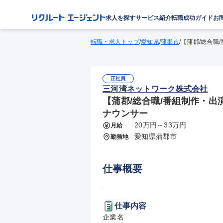
求人を探す
サービス紹介
転職成功ガイド
お
転職・求人トップ
/
愛知県
/
蒲郡市
/
【蒲郡/総合職
正社員
三河湾ネットワーク株式会社
【蒲郡/総合職/番組制作・出
ナウンサー
20万円～33万円
月給
愛知県蒲郡市
勤務地
仕事概要
仕事内容
企業名
