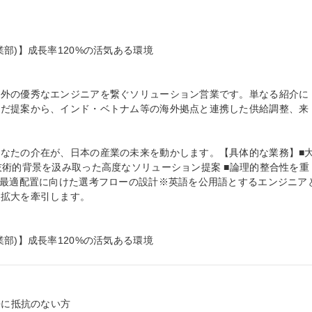
部)】成長率120%の活気ある環境

海外の優秀なエンジニアを繋ぐソリューション営業です。単なる紹介に
んだ提案から、インド・ベトナム等の海外拠点と連携した供給調整、来
なたの介在が、日本の産業の未来を動かします。【具体的な業務】■
技術的背景を汲み取った高度なソリューション提案 ■論理的整合性を重
の最適配置に向けた選考フローの設計※英語を公用語とするエンジニア
拡大を牽引します。

部)】成長率120%の活気ある環境
に抵抗のない方
