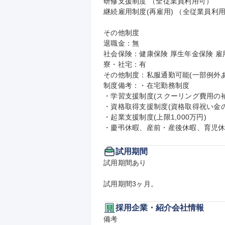
研修支援制度 （全従業員利用可）

継続雇用制度(再雇用) （全従業員利用
その他制度

退職金：無

社会保険：健康保険 厚生年金保険 雇用
寮・社宅：有

その他制度：私服通勤可能(一部例外あ
制度備考：・在宅勤務制度

・学習支援制度(スクーリング費用の補
・資格取得支援制度(資格取得祝い金の
・起業支援制度(上限1,000万円)

・慶弔休暇、産前・産後休暇、育児
試用期間
試用期間あり

試用期間3ヶ月。
採用企業・紹介会社情報
備考
