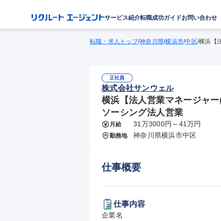
サービス紹介
転職成功ガイド
お問い合わせ
転職・求人トップ
/
神奈川県
/
横浜市
/
中区
/
横浜【
正社員
株式会社サンウェル
横浜【法人営業マネージャー(
ソーシング法人営業
31万3000円～41万円
月給
神奈川県横浜市中区
勤務地
仕事概要
仕事内容
企業名
