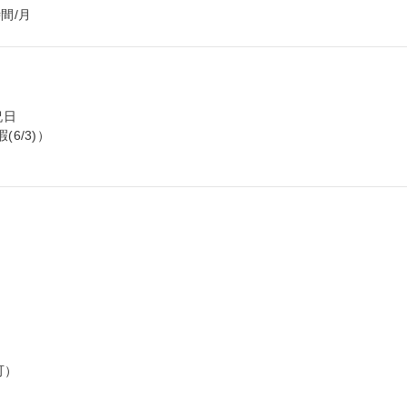
間/月
日

/3)）



）


