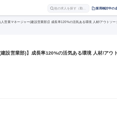
他の求人を探す（勤務
採用検討中の
地 職種 年収など）
法人営業マネージャー(建設営業部)】成長率120%の活気ある環境 人材/アウトソ
建設営業部)】成長率120%の活気ある環境 人材/アウ