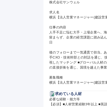
株式会社サンウェル

求人名

横浜【法人営業マネージャー(建設営業
仕事の内容

人手不足に悩む大手・上場企業へ、
留まらず、企業の経営課題に踏み込
日

後のフォローまで一気通貫で担当。あ
手CXO・技術幹部との対話を通じ、
視したマッチング ■グローバル人材
の直接折衝を通じ、国境を越えた事業
募集職種

横浜【法人営業マネージャー(建設営業
求めている人材
必要な経験・能力等

【必須】■人材営業経験3年以上 ■英語