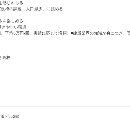
を感じれらる。

家規模の課題「人口減少」に挑める

さを楽しめる、

働きやすい環境

回、平均6万円/回、実績に応じて増額）■建設業界の知識が身につき、
 高校

浜ビル2階
