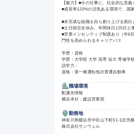
【魅力】■今の仕事に、社会的な意義
■成長率120%の活気ある環境で、国
■未完成な組織を自ら創り上げる面白
■土日祝完全休み、年間休日125日と
■営業インセンティブ制度あり（年6
門性を高められるキャリアパス

学歴・資格

学歴：大学院 大学 高専 短大 専修学校
語学力：

資格：第一種運転免許普通自動車
職場環境
配属先情報

横浜本社：建設営業部
勤務地
神奈川県横浜市中区山下町51-1読売横
株式会社サンウェル
