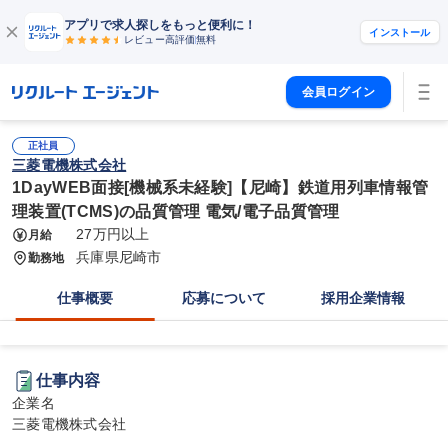
アプリで求人探しをもっと便利に！
インストール
レビュー高評価
無料
会員ログイン
正社員
三菱電機株式会社
1DayWEB面接[機械系未経験]【尼崎】鉄道用列車情報管
理装置(TCMS)の品質管理 電気/電子品質管理
27万円以上
月給
兵庫県尼崎市
勤務地
仕事概要
応募について
採用企業情報
仕事内容
企業名

三菱電機株式会社
