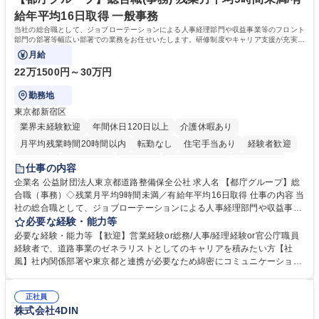
資格：
給年平均16日取得 一般事務
当社の総合職として、ジョブローテーションによる人事経理部門や収益事業等のフロント
部門の部署等幅広い部署での業務をお任せいたします。研修制度やキャリア支援が充実し
ております！ ※下記業務詳細
月給
22万1500円～30万円
勤務地
東京都新宿区
業界未経験歓迎
年間休日120日以上
介護休暇あり
月平均残業時間20時間以内
転勤なし
住宅手当あり
経験者歓迎
研修あり
退職金あり
賞与あり
完全週休2日制
交通費支給
仕事の内容
駅近5分以内
資格取得手当あり
食事補助あり
企業名 公益財団法人東京都道路整備保全公社 求人名 【都庁グループ】総
合職（事務）◇残業月平均9時間未満／有給年平均16日取得 仕事の内容 当
社の総合職として、ジョブローテーションによる人事経理部門や収益事業
等のフロント部門の部署等幅広い部署での業務をお任せいたします。研修
必要な経験・能力等
制度やキャリア支援が充実しております！ ※下記業務詳細 【業務詳細】■
必要な経験・能力等 【歓迎】営業経験or総務/人事/経理経験or官公庁職員
管理部門：広報、人事、経理など当公社の運営に係る管理業務 ■収益部
経験者で、道路事業のゼネラリストとしてのキャリアを積みたい方【社
門：駐車場の新規開拓、管理運営、新宿駅西口広場の「イベントコーナ
風】社内関係部署や東京都と連携が必要なため綿密にコミュニケーション
ー」などの管理運営 ■道路部門：整備の急がれる骨格幹線道路や木造住宅
を図っています。 【業務の魅力】■幅広く携われる：総合職（事務）で
密集地域の特定整備路線の用地取得、道路に関する普及啓発事業、都内の
は、駐車場の管理運営や道路用地の取得、公益財団法人の中枢を担う管理
道路施設や道路工事現場の見学ツアー事業 ※入社後は上記いずれかの部門
正社員
部門など多岐に渡る業務を経験できます。 ■様々なプロジェクト：駐車場
株式会社4DIN
へ配属。※業務内容変更の範囲：会社の定める業務 募集職種 【都庁グル
事業の他、新宿駅西口広場内に設置された照明を兼ねた広告「ブライトサ