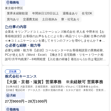
勤務地
東京都中野区
業界未経験歓迎
年間休日120日以上
退職金あり
在宅OK
賞与あり
交通費支給
土日祝休み
寮・社宅あり
仕事の内容
企業名 キリンアンドコミュニケーションズ株式会社 求人名 中野本社【お
客様相談室】お客様のお声をもとにより良い商品づくりへ貢献 仕事の内容
≪★コミュニケーションを通してキリンのファンを増やしませんか？★≫
お客様のお声をより良い商品づくりに活かしていく上で、窓口となるお客
必要な経験・能力等
様相談室でのお仕事です。 日々お客様からいただくキリングループへのご
必要な経験・能力等 【必須】コールセンターやお客様相談室の業務経験、
意見を、企業活動に活かしています。お客様からの声に迅速かつ誠意をも
PCが使える方（Word・Excel）【働き方】在宅勤務・リモートワーク相
って対応、情報提供するとともにグループ内活動に反映しています。 【具
談可/月平均残業7～8時間程度 【入社後の研修】着任から1か月は電話対応
体的には】電話応対、メール、お手紙対応、ご指摘品調査報告書作成、有
のOJTを中心に実施し、電話対応に慣れた段階でメール・手紙のOJTを実
人チャットボット対応など。 【1日の対応件数】■電話：月間一人当たり
施する予定です。独り立ち以降もしっかりフォローする体制を整えていま
平均100件前後■メール・手紙：同上40件前後 募集職種 中野本社【お客様
正社員
すのでご安心ください。 【当社について】キリングループの広報機能を担
株式会社キーエンス
相談室】お客様のお声をもとにより良い商品づくりへ貢献
う会社として、お客様との出会いを大切にし、磨き上げたホスピタリティ
を込めてコミュニケーションをとりながら広報関連業務を行っておりま
【大阪・京都・滋賀】営業事務 ※未経験可 営業事務
す。 学歴・資格 学歴：大学院 大学 高専 短大 専修学校 高校 語学力： 資
【仕事内容】大阪営業所、京都営業所、滋賀営業所いずれかにて営業事務をお任せ。
格：
【詳細】電話応対・データ入力・伝票や見積の作成・カタログ送付・来客対応・営業所内
で発生する事務業務や業務改善をお任せ。
月給
27万9000円～28万1000円
勤務地