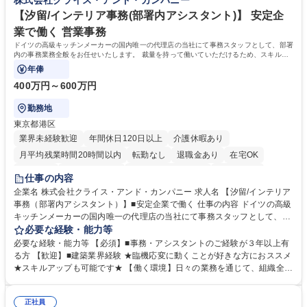
株式会社クライス・アンド・カンパニー
当社の指定する業務 募集職種 【カスタマーサクセス】リモートメイン/医
カスタマーサクセス組織を強化するための増員採用です。営業担当からの
療データ解析システム/完全週休2日
丁寧なOJTがあり、医療データ解析の専門知識をキャッチアップできる環
【汐留/インテリア事務(部署内アシスタント)】 安定企
境です。社会貢献性の高い分野で専門性を磨きたい方を歓迎します。 学
業で働く 営業事務
歴・資格 学歴：大学院 大学 高専 短大 専修学校 高校 語学力： 資格：
ドイツの高級キッチンメーカーの国内唯一の代理店の当社にて事務スタッフとして、部署
内の事務業務全般をお任せいたします。 裁量を持って働いていただけるため、スキルア
ップも可能です。
年俸
400万円～600万円
勤務地
東京都港区
業界未経験歓迎
年間休日120日以上
介護休暇あり
月平均残業時間20時間以内
転勤なし
退職金あり
在宅OK
育休あり
完全週休2日制
インセンティブあり
交通費支給
仕事の内容
駅近5分以内
土日祝休み
企業名 株式会社クライス・アンド・カンパニー 求人名 【汐留/インテリア
事務（部署内アシスタント）】■安定企業で働く 仕事の内容 ドイツの高級
キッチンメーカーの国内唯一の代理店の当社にて事務スタッフとして、部
署内の事務業務全般をお任せいたします。 裁量を持って働いていただける
必要な経験・能力等
ため、スキルアップも可能です。 【部署内の事務業務全般】 ■サンプルの
必要な経験・能力等 【必須】■事務・アシスタントのご経験が３年以上有
仕分け・整理 ■電話応対 ■書類作成（会議資料、お客様宛請求書、支払書
る方 【歓迎】■建築業界経験 ★臨機応変に動くことが好きな方におススメ
類を取りまとめて経理へ提出等） ■ショールームアテンド・運営・予約業
★スキルアップも可能です★ 【働く環境】日々の業務を通じて、組織全体
務 ■広報・PR業務のアシスタント（SNS投稿補助、資料作成など） ■納品
のサポートを行い、成果を実感できる仕事です。また、コミュニケーショ
時の取扱説明書作成・送付（キッチン、機器等の商品） 募集職種 【汐留/
ンスキルや問題解決能力が磨かれ、キャリアアップのチャンスも豊富。チ
インテリア事務（部署内アシスタント）】■安定企業で働く
正社員
ームとの協力や新しいアイデアを活かす場もあり、やりがいを感じながら