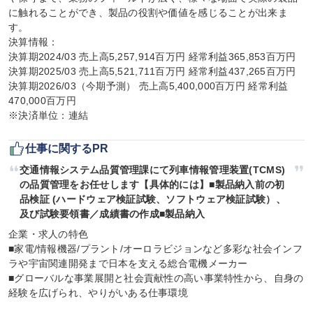
に触れることができ、製品の役割や価値を感じることが出来ま
す。

決算情報：

決算期2024/03 売上高5,257,914百万円 経常利益365,853百万円

決算期2025/03 売上高5,521,711百万円 経常利益437,265百万円

決算期2026/03（今期予測） 売上高5,400,000百万円 経常利益
470,000百万円

※決済単位：連結
仕事に関するPR
交通情報システム品質管理課にて列車情報管理装置(TCMS)
の品質管理をお任せします【具体的には】■製品納入前の初
品検証 (ハードウェア検証試験、ソフトウェア検証試験）、
及び試験要領書／成績書の作成■製品納入
企業・求人の特色

■家電/情報機器/プラント/オーロラビジョンなど多彩な社会インフ
ラや宇宙関連開発まで日本を支える総合電機メーカー

■グローバルな事業展開と社会貢献性の高い事業特性から、自身の
経験を広げられ、やりがいある仕事環境