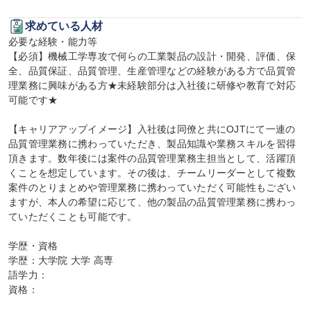
求めている人材
必要な経験・能力等

【必須】機械工学専攻で何らの工業製品の設計・開発、評価、保
全、品質保証、品質管理、生産管理などの経験がある方で品質管
理業務に興味がある方★未経験部分は入社後に研修や教育で対応
可能です★

【キャリアアップイメージ】入社後は同僚と共にOJTにて一連の
品質管理業務に携わっていただき、製品知識や業務スキルを習得
頂きます。数年後には案件の品質管理業務主担当として、活躍頂
くことを想定しています。その後は、チームリーダーとして複数
案件のとりまとめや管理業務に携わっていただく可能性もござい
ますが、本人の希望に応じて、他の製品の品質管理業務に携わっ
ていただくことも可能です。

学歴・資格

学歴：大学院 大学 高専

語学力：

資格：