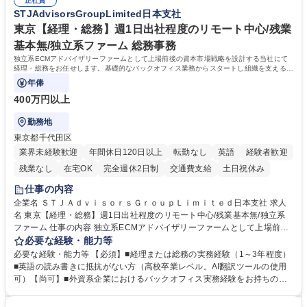
添ってサービス提供できることが魅力 募集職種 【リモート/カスタマーサ
正社員
境に貢献したい■改善提案や改善アクション等新しいことに意欲がある方
STJAdvisorsGroupLimited日本支社
クセス】平日夕方以降を中心にリモートワークで対応
【英語（語学力）】■翻訳ツールを用い英語でコミュニケーションをとる
ことに抵抗がない方■英語は話せなくても問題はありませんが、英語が話
東京【経理・総務】週1日出社程度のリモート中心/残業
せますと、よりチャンスが広がります。※日本語がネイティブレベル必須
基本無/独立系ファーム 総務事務
学歴・資格 学歴：大学院 大学 高専 短大 専修学校 高校 語学力： 資格：
独立系ECMアドバイザリーファームとして上場前後の資本市場戦略を設計する当社にて
経理・総務をお任せします。基礎的なバックオフィス業務からスタートし組織を支える専
任担当として広く活躍できる環境です。
年俸
400万円以上
勤務地
東京都千代田区
業界未経験歓迎
年間休日120日以上
転勤なし
英語
経験者歓迎
残業なし
在宅OK
完全週休2日制
交通費支給
土日祝休み
仕事の内容
企業名 ＳＴＪＡｄｖｉｓｏｒｓＧｒｏｕｐＬｉｍｉｔｅｄ日本支社 求人
名 東京【経理・総務】週1日出社程度のリモート中心/残業基本無/独立系
ファーム 仕事の内容 独立系ECMアドバイザリーファームとして上場前後
の資本市場戦略を設計する当社にて経理・総務をお任せします。基礎的な
必要な経験・能力等
バックオフィス業務からスタートし組織を支える専任担当として広く活躍
必要な経験・能力等 【必須】■経理または総務の実務経験（1～3年程度）
できる環境です。 ■日常経理、月次および年次決算サポート業務 ■本国
■英語の読み書きに抵抗がない方（高校卒業レベル。AI翻訳ツールの使用
（グローバル）との英文メール対応（AI翻訳ツール等を使用しての対応で
可）【尚可】■外資系企業におけるバックオフィス実務経験をお持ちの方
問題ございません） ■オフィス環境整備、郵便物の発送・受取等の総務業
【必須・尚可要件】簿記などの特別な資格や、TOEIC等のスコアは求めて
務全般 ■その他バックオフィス関連サポート ※ご経験に合わせて無理なく
おりません。日々の事務処理を丁寧かつ正確に行える方を歓迎します。