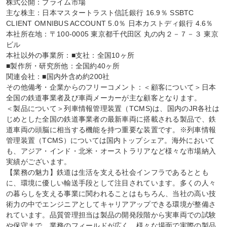
株式公開：プライム市場

主な株主：日本マスタートラスト信託銀行 16.9％ SSBTC 
CLIENT OMNIBUS ACCOUNT 5.0％ 日本カストディ銀行 4.6％

本社所在地：〒100-0005 東京都千代田区 丸の内２－７－３ 東京
ビル

本社以外の事業所：■支社：全国10ヶ所

■製作所・研究所他：全国約40ヶ所

関連会社：■国内外含め約200社

その他備考・企業からのフリーコメント：＜顧客について＞日本
全国の鉄道事業者及び車両メーカーが主な顧客となります。

＜製品について＞列車情報管理装置（TCMS)は、国内のJR各社は
じめとした全国の鉄道事業者の最新車両に搭載される製品で、鉄
道車両の頭脳に相当する機能を持つ重要な装置です。※列車情報
管理装置（TCMS）については国内トップシェア。海外において
も、アジア・インド・北米・オーストラリアなど様々な市場納入
実績がございます。

【業務の魅力】鉄道は生活を支える社会インフラであるととも
に、環境に優しい輸送手段として注目されています。多くの人々
の暮らしを支える事業に関われることはもちろん、当社の高い技
術力の中でエンジニアとしてキャリアアップできる環境が整備さ
れています。品質管理担当は製品の開発段階から実車両での試験
や保守まで、業務のフィールドが広く、様々な場面で実際の製品