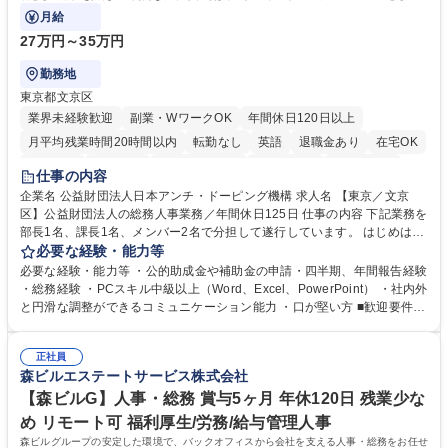
躍いただくことを期待しています。
月給
27万円～35万円
勤務地
東京都文京区
業界未経験歓迎
副業・WワークOK
年間休日120日以上
月平均残業時間20時間以内
転勤なし
英語
退職金あり
在宅OK
賞与あり
育休あり
完全週休2日制
交通費支給
土日祝休み
仕事の内容
食事補助あり
企業名 公益財団法人日本アンチ・ドーピング機構 求人名 【東京／文京
区】公益財団法人の総務人事業務／年間休日125日 仕事の内容 下記業務を
部長1名、課長1名、メンバー2名で分担して遂行しています。 はじめは担
当者として業務を覚えていただき、ゆくゆくはリーダーやマネージャーポ
必要な経験・能力等
ジションとして活躍いただくことを期待しています。 【総務・人事グルー
必要な経験・能力等 ・公的助成金や補助金の申請・四半期、年間報告経験
プの業務内容】 ・人事制度関連 ・採用活動 ・教育研修の企画、実行 ・勤
・総務経験 ・PCスキル中級以上（Word、Excel、PowerPoint） ・社内外
怠管理 ・官公庁への各種提出 ・法定の会議運営（評議員会、理事会） ・
と円滑な調整ができるコミュニケーション能力 ・口が堅い方 ■歓迎要件
コンプライアンス ・内部規程やルールの管理、整備、文書管理 ・契約関
・採用業務経験 ・英語に抵抗がない方 ・営業経験 学歴・資格 学歴：大学
連 ・衛生管理 ・防災関連・公的助成金の管理・オフィス、ファシリティ
院 大学 高専 短大 専修学校 高校 語学力： 資格：
管理 ・福利厚生関連 ・職員からの問合せ、相談対応 ・その他日常の総務
正社員
森ビルエステートサービス株式会社
業務全般 募集職種 【東京／文京区】公益財団法人の総務人事業務／年間
休日125日
【森ビルG】人事・総務 賞与5ヶ月 年休120日 残業少な
め リモート可 福利厚生/労務/給与管理人事
森ビルグループの安定した環境で、バックオフィスから会社を支える人事・総務をお任せ