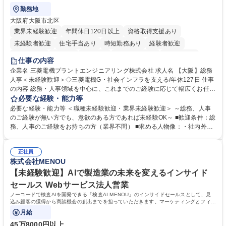
勤務地
大阪府大阪市北区
業界未経験歓迎
年間休日120日以上
資格取得支援あり
未経験者歓迎
住宅手当あり
時短勤務あり
経験者歓迎
退職金あり
在宅OK
賞与あり
完全週休2日制
交通費支給
仕事の内容
駅近5分以内
土日祝休み
服装自由
寮・社宅あり
食事補助あり
企業名 三菱電機プラントエンジニアリング株式会社 求人名 【大阪】総務
人事＜未経験歓迎＞◇三菱電機G・社会インフラを支える/年休127日 仕事
の内容 総務・人事領域を中心に、これまでのご経験に応じて幅広くお任せ
します。 ＜具体的には＞ ・総務/人事労務（給与・社保・勤怠管理など）
必要な経験・能力等
・採用・教育研修 ・福利厚生運用 など ※基本的には事務所勤務ですが、
必要な経験・能力等 ＜職種未経験歓迎・業界未経験歓迎＞ ～総務、人事
採用や教育等の業務内容により、関西圏以外への日帰り・宿泊を伴う国内
のご経験が無い方でも、意欲のある方であれば未経験OK～ ■歓迎条件：総
出張もございます。 ※担当業務を持ちつつ、お互いに助け合いながら、総
務、人事のご経験をお持ちの方（業界不問） ■求める人物像：・社内外の
務部という組織として協力しながら進める体制です。 募集職種 【大阪】
関係各部門との調整を率先して行い、業務を円滑に遂行できる協調性やコ
総務人事＜未経験歓迎＞◇三菱電機G・社会インフラを支える/年休127日
ミュニケーション能力を持っている方 ・人事総務領域に興味がありゼネラ
正社員
リスト志向をお持ちの方 学歴・資格 学歴：大学院 大学 語学力： 資格：
株式会社MENOU
【未経験歓迎】AIで製造業の未来を変えるインサイド
セールス Webサービス法人営業
ノーコードで検査AIを開発できる「検査AI MENOU」のインサイドセールスとして、見
込み顧客の獲得から商談機会の創出までを担っていただきます。マーケティングとフィー
ルドセールスをつなぐ役割として、
月給
45万8000円以上