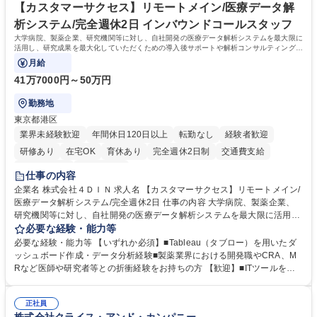
ープ】総合職（事務）◇残業月平均9時間未満／有給年平均16日取得
イン」の管理運営を行うなど、事業収益を生み出す活動を積極的に行って
【カスタマーサクセス】リモートメイン/医療データ解
います。 学歴・資格 学歴：大学院 大学 高専 短大 専修学校 高校 語学力：
析システム/完全週休2日 インバウンドコールスタッフ
資格：
大学病院、製薬企業、研究機関等に対し、自社開発の医療データ解析システムを最大限に
活用し、研究成果を最大化していただくための導入後サポートや解析コンサルティング、
活用アドバイス業務等をお任せします。
月給
41万7000円～50万円
勤務地
東京都港区
業界未経験歓迎
年間休日120日以上
転勤なし
経験者歓迎
研修あり
在宅OK
育休あり
完全週休2日制
交通費支給
駅近5分以内
土日祝休み
仕事の内容
企業名 株式会社４ＤＩＮ 求人名 【カスタマーサクセス】リモートメイン/
医療データ解析システム/完全週休2日 仕事の内容 大学病院、製薬企業、
研究機関等に対し、自社開発の医療データ解析システムを最大限に活用
し、研究成果を最大化していただくための導入後サポートや解析コンサル
必要な経験・能力等
ティング、活用アドバイス業務等をお任せします。 ■活用コンサルティン
必要な経験・能力等 【いずれか必須】■Tableau（タブロー）を用いたダ
グ：疾患再発率の調査や薬剤効果の可視化等の目的に合わせ、プラットフ
ッシュボード作成・データ分析経験■製薬業界における開発職やCRA、M
ォーム上で可能な解析手法を提案 ■オンボーディング：ツールの操作説明
Rなど医師や研究者等との折衝経験をお持ちの方 【歓迎】■ITツールを用
に加え医療統計やデータ抽出の基礎レクチャー■開発へのフィードバッ
いた顧客サポート経験 【働き方】リモートメインのため、どこからでも参
ク：ユーザー要望を開発部門へ繋ぎ、プロダクトの利便性向上へ貢献。医
画可能です。オンラインツール（ZoomやTeams等）を用いた柔軟なサポ
療現場のDX化を推進するやりがいがあります。【業務内容の変更範囲】
正社員
ート体制を構築しています。 【採用背景】導入先が急増しており、専任の