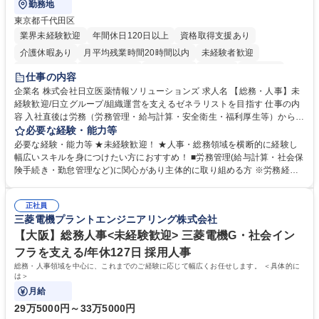
勤務地
東京都千代田区
業界未経験歓迎
年間休日120日以上
資格取得支援あり
介護休暇あり
月平均残業時間20時間以内
未経験者歓迎
住宅手当あり
時短勤務あり
退職金あり
在宅OK
賞与あり
仕事の内容
育休あり
完全週休2日制
交通費支給
土日祝休み
寮・社宅あり
企業名 株式会社日立医薬情報ソリューションズ 求人名 【総務・人事】未
経験歓迎/日立グループ/組織運営を支えるゼネラリストを目指す 仕事の内
容 入社直後は労務（労務管理・給与計算・安全衛生・福利厚生等）からお
任せいたします。将来は総務・採用・教育業務へ守備範囲を広げ、組織運
必要な経験・能力等
営を支えるゼネラリストをめざせます。 ・初期業務：労働時間管理、給与
必要な経験・能力等 ★未経験歓迎！ ★人事・総務領域を横断的に経験し
計算、社会保険対応、福利厚生管理、安全衛生、健康経営推進等をお任せ
幅広いスキルを身につけたい方におすすめ！ ■労務管理(給与計算・社会保
します。ご経験に応じて、休職者管理など、幅広く経験を積んでいただき
険手続き・勤怠管理など)に関心があり主体的に取り組める方 ※労務経験
ます。 ・将来的な広がり：総務・採用・教育・税務対応・経営企画等。
者は早期にご活躍いただけます。 ■チームで仕事を推進できる方■将来は
★メンバーがマンツーマンで丁寧に教えるため、ご経験が浅くても安心！
マネジメント職として活躍したい 【尚可】■人事、労務、採用、教育業務
幅広く経験を積みたい意欲がある方に最適な環境です。 募集職種 【総
正社員
のご経験 ■労務管理（給与計算・社会保険手続き・勤怠管理など）の経験
三菱電機プラントエンジニアリング株式会社
務・人事】未経験歓迎/日立グループ/組織運営を支えるゼネラリストを目
■衛生管理者の資格をお持ちの方 学歴・資格 学歴：大学院 大学 高専 短大
指す
専修学校 高校 語学力： 資格：
【大阪】総務人事<未経験歓迎> 三菱電機G・社会イン
フラを支える/年休127日 採用人事
総務・人事領域を中心に、これまでのご経験に応じて幅広くお任せします。 ＜具体的に
は＞
月給
29万5000円～33万5000円