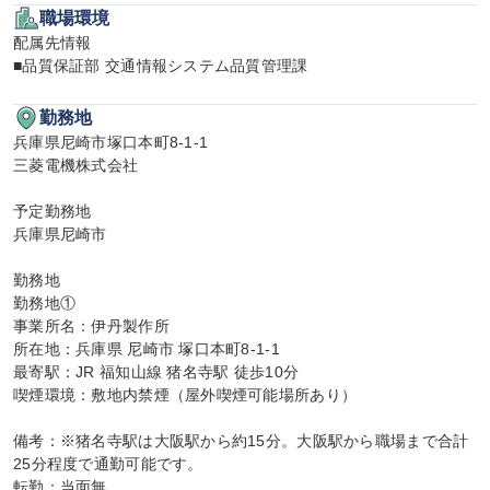
職場環境
配属先情報

■品質保証部 交通情報システム品質管理課
勤務地
兵庫県尼崎市塚口本町8-1-1

三菱電機株式会社

予定勤務地

兵庫県尼崎市

勤務地

勤務地①

事業所名：伊丹製作所

所在地：兵庫県 尼崎市 塚口本町8-1-1

最寄駅：JR 福知山線 猪名寺駅 徒歩10分

喫煙環境：敷地内禁煙（屋外喫煙可能場所あり）

備考：※猪名寺駅は大阪駅から約15分。大阪駅から職場まで合計
25分程度で通勤可能です。

転勤：当面無