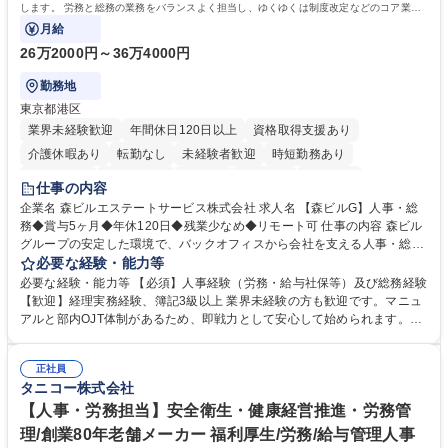
します。 労務と総務の業務をバランスよく担当し、ゆくゆくは制度改定などのコア業務
にも挑戦できる、やりがいある環境です。
月給
26万2000円～36万4000円
勤務地
東京都港区
業界未経験歓迎
年間休日120日以上
資格取得支援あり
介護休暇あり
転勤なし
未経験者歓迎
時短勤務あり
経験者歓迎
退職金あり
在宅OK
賞与あり
育休あり
仕事の内容
完全週休2日制
交通費支給
長期歓迎
駅近5分以内
土日祝休み
企業名 森ビルエステートサービス株式会社 求人名 【森ビルG】人事・総
務◆賞与5ヶ月◆年休120日◆残業少なめ◆リモート可 仕事の内容 森ビル
グループの安定した環境で、バックオフィスから会社を支える人事・総務
をお任せします。 労務と総務の業務をバランスよく担当し、ゆくゆくは制
必要な経験・能力等
度改定などのコア業務にも挑戦できる、やりがいある環境です。 ■勤怠管
必要な経験・能力等 【必須】人事経験（労務・給与社保等）及び総務経験
理、給与計算、社会保険手続き、年末調整等の労務管理全般 ■入退社手続
【歓迎】経理実務経験、簿記3級以上 業界未経験の方も歓迎です。マニュ
き、社内規定の改定や人事制度改定などのコア業務 ■社内イベントの企画
アルと部内OJT体制があるため、即戦力として安心して始められます。
運営やその他総務業務全般 ※労務と総務を1：1の割合でお任せ。 入社後
【魅力・やりがい】森ビルGの安定基盤で労務から総務まで幅広く携われ
は部内のOJTを中心に、あなたの経験に合わせて不足している部分はいつ
ます。定型業務に留まらず、社内規定や人事制度の改定など会社のコア業
でも質問・相談できる環境が整っているため、安心して成長できます。 募
正社員
務に挑戦できるため、自身の成長と組織への貢献度をダイレクトに実感で
タニコー株式会社
集職種 【森ビルG】人事・総務◆賞与5ヶ月◆年休120日◆残業少なめ◆
きます。 残業少なめ、週1日リモート可など、ワークライフバランスを保
リモート可
ち長期活躍できる環境です。 「これまでの幅広い経験を活かし、長期的な
【人事・労務担当】安全衛生・健康経営推進・労務管
キャリアを築きたい」という前向きな意欲と挑戦を全力で応援します。 学
理/創業80年老舗メーカー 福利厚生/労務/給与管理人事
歴・資格 学歴：大学院 大学 高専 短大 専修学校 高校 語学力： 資格：日商