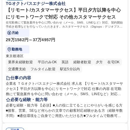
TGオクトパスエナジー株式会社
働けます。 【歓迎】 ■インテリアの業界のご経験が有る方■PCの作業に慣
れている方 学歴・資格 学歴：大学院 大学 高専 短大 専修学校 語学力： 資
【リモート/カスタマーサクセス】平日夕方以降を中心
格：
にリモートワークで対応 その他カスタマーサクセス
在宅勤務にて緊急案件を中心に問い合わせ（メール、SMS、LINEなど）対応、契約開始
手続き処理などを行なっていただきます。カスタマーサクセス（Digiops：デジオプス）
と運用構築の業務となります。
月給
29万1582円～37万4957円
勤務地
東京都港区
業界未経験歓迎
平日のみOK
英語
経験者歓迎
夕方
在宅OK
交通費支給
フルタイム歓迎
駅近5分以内
仕事の内容
企業名 ＴＧオクトパスエナジー株式会社 求人名 【リモート/カスタマーサ
クセス】平日夕方以降を中心にリモートワークで対応 仕事の内容 在宅勤
務にて緊急案件を中心に問い合わせ（メール、SMS、LINEなど）対応、
契約開始手続き処理などを行なっていただきます。カスタマーサクセス
必要な経験・能力等
（Digiops：デジオプス）と運用構築の業務となります。 ■お問い合わせ
必要な経験・能力等 【必須】■人の役に立てることにやりがいを感じる方
対応業務全般（システム入力、契約手続き含む） ■デジタルコミュニケー
■接客、営業、SEなど何らかの文章での顧客対応経験がある方（経験年数
ションツール（メール、SMS、LINE等）を使用 ■お客様のニーズに応じた
不問） ■通信環境をご自身でご用意いただける方■フルタイムで勤務可能
新プラン案内やトラブル対応 ■土日祝は主にメールでの対応、緊急度の高
な方 ※土日祝は1名体制となるため一人の環境で責任を持って業務を行っ
い問い合わせを優先 ■緊急時の電話対応 エネルギー×Tech！お客様に寄り
ていただける方【歓迎要件】■再生可能エネルギーを世の中に広め地球環