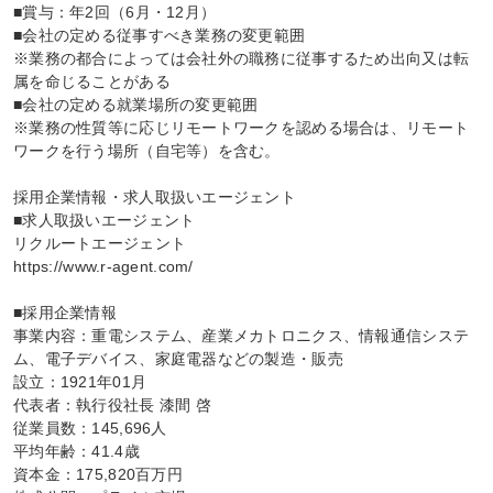
■賞与：年2回（6月・12月）

■会社の定める従事すべき業務の変更範囲

※業務の都合によっては会社外の職務に従事するため出向又は転
属を命じることがある

■会社の定める就業場所の変更範囲

※業務の性質等に応じリモートワークを認める場合は、リモート
ワークを行う場所（自宅等）を含む。

採用企業情報・求人取扱いエージェント

■求人取扱いエージェント

リクルートエージェント

https://www.r-agent.com/

■採用企業情報

事業内容：重電システム、産業メカトロニクス、情報通信システ
ム、電子デバイス、家庭電器などの製造・販売

設立：1921年01月

代表者：執行役社長 漆間 啓

従業員数：145,696人

平均年齢：41.4歳

資本金：175,820百万円
