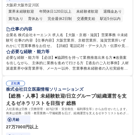
大阪府大阪市淀川区
業界未経験歓迎
年間休日120日以上
未経験者歓迎
退職金あり
賞与あり
育休あり
完全週休2日制
交通費支給
駅近5分以内
土日祝休み
仕事の内容
企業名 株式会社キーエンス 求人名 【大阪・京都・滋賀】営業事務 ※未経
験可 仕事の内容 【仕事内容】大阪営業所、京都営業所、滋賀営業所いず
れかにて営業事務をお任せ。 【詳細】電話応対・データ入力・伝票や見積
の作成・カタログ送付・来客対応・営業所内で発生する事務業務や業務改
必要な経験・能力等
善をお任せ。 【教育制度】ご入社後、育成担当とペアになりながらOJTに
必要な経験・能力等 【必須】■協調性を持って業務推進出来る方 ■改善案
て業務を覚えていただくことが可能です。業務システムがきちんと構築さ
を出しながら、主体的に業務を進めて行ける方 【過去のご入社事例】人材
れているため、スムーズに仕事に慣れることができる環境です。また、
派遣業界や保育業界等、メーカー以外、営業事務未経験者の入社実績有
「チームで成果を出す文化」があり、良いやり方を積極的に共有しながら
【当社の事務職について】単なる事務ではなく主体性を発揮したサポート
常に改善を目指す風土のため、安心して業務に取り組んでいただけます。
により、キーエンスの付加価値向上に貢献します。ベースの定型業務に加
募集職種 【大阪・京都・滋賀】営業事務 ※未経験可
正社員
えて、お客様や社員の状況に合わせ、能動的なサポート、改善の動きも期
株式会社日立医薬情報ソリューションズ
待され。組織を支えるスペシャリストとして、チームに貢献し、結果的に
社員から頼られる存在になることができます。平均19:30の退勤以降の業
【総務・人事】未経験歓迎/日立グループ/組織運営を支
務の持ち帰りも禁止されており、メリハリのある働き方となります。 学
えるゼネラリストを目指す 総務
歴・資格 学歴：大学院 大学 高専 短大 語学力： 資格：
入社直後は労務（労務管理・給与計算・安全衛生・福利厚生等）からお任せいたします。
将来は総務・採用・教育業務へ守備範囲を広げ、組織運営を支えるゼネラリストをめざせ
ます。
月給
27万7000円以上