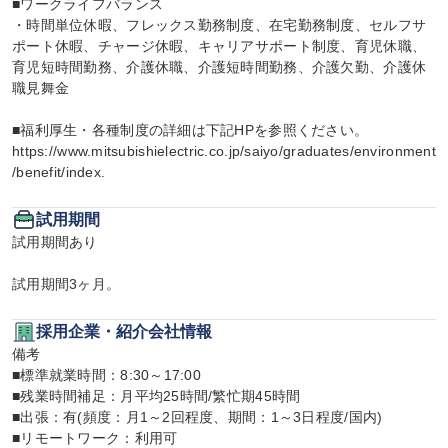
■ワークライフバランス

・時間単位休暇、フレックス勤務制度、在宅勤務制度、セルフサ
ポート休暇、チャージ休暇、キャリアサポート制度、育児休職、
育児短時間勤務、介護休職、介護短時間勤務、介護欠勤、介護休
職見舞金

■福利厚生・各種制度の詳細は下記HPを参照ください。

https://www.mitsubishielectric.co.jp/saiyo/graduates/environment
/benefit/index.
試用期間
試用期間あり

試用期間3ヶ月。
採用企業・紹介会社情報
備考

■標準就業時間：8:30～17:00

■残業時間補足：月平均25時間/繁忙期45時間

■出張：有(頻度：月1～2回程度、期間：1～3日程度/国内)

■リモートワーク：利用可
