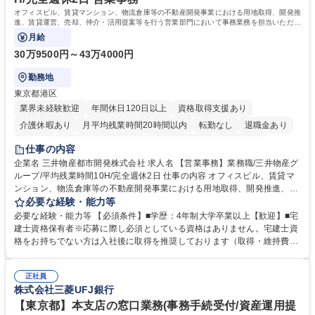
オフィスビル、賃貸マンション、物流倉庫等の不動産開発事業における用地取得、開発推
進、賃貸運営、売却、仲介・活用提案等を行う営業部門において事務業務を担当いただき
ます。
月給
30万9500円～43万4000円
勤務地
東京都港区
業界未経験歓迎
年間休日120日以上
資格取得支援あり
介護休暇あり
月平均残業時間20時間以内
転勤なし
退職金あり
在宅OK
賞与あり
育休あり
完全週休2日制
交通費支給
仕事の内容
駅近5分以内
土日祝休み
寮・社宅あり
企業名 三井物産都市開発株式会社 求人名 【営業事務】業務職/三井物産グ
ループ/平均残業時間10H/完全週休2日 仕事の内容 オフィスビル、賃貸マ
ンション、物流倉庫等の不動産開発事業における用地取得、開発推進、賃
貸運営、売却、仲介・活用提案等を行う営業部門において事務業務を担当
必要な経験・能力等
いただきます。 【詳細】・契約書管理、契約書製本、捺印対応、ファイリ
必要な経験・能力等 【必須条件】■学歴：4年制大学卒業以上【歓迎】■宅
ング、登記簿取得、調書取得・支払業務（各種費用支払、支払管理、請
建士資格保有者※応募に際し必須としている資格はありません。宅建士資
求・支払データ登録、取引先マスター申請対応）・予算作成及び予実管
格をお持ちでない方は入社後に取得を推奨しております（取得・維持費用
理・各種稟議書、報告書作成業務・各種台帳管理、交際費・会議費支払報
の一部補助あり） 【求める人物像】 ・向学心豊かで、主体的に行動でき
告書作成及び月次管理・部内総務庶務全般 など※※配属先によっては上記
る方。 ・社内外の多様な関係者と協調して業務を進められるコミュニケー
の他に担当頂く業務が発生する場合があります。 募集職種 【営業事務】
正社員
ション力がある方。 ・チャレンジを厭わず、粘り強く業務に取り組める
株式会社三菱UFJ銀行
業務職/三井物産グループ/平均残業時間10H/完全週休2日
方。多様な関係者と謙虚に信頼関係を構築でき、期限を意識したスケジュ
ール管理が出来る方。※将来的に他部署（営業部門、コーポレート部門）
【東京都】本支店の窓口業務(事務手続受付/資産運用提