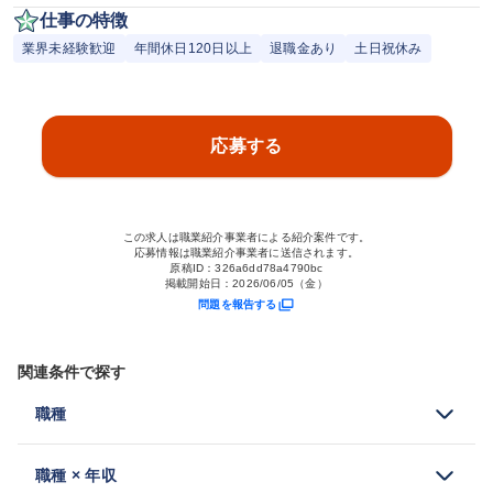
仕事の特徴
業界未経験歓迎
年間休日120日以上
退職金あり
土日祝休み
応募する
この求人は職業紹介事業者による紹介案件です。
応募情報は職業紹介事業者に送信されます。
原稿ID：
326a6dd78a4790bc
掲載開始日：
2026/06/05（金）
問題を報告する
関連条件で探す
職種
職種 × 年収