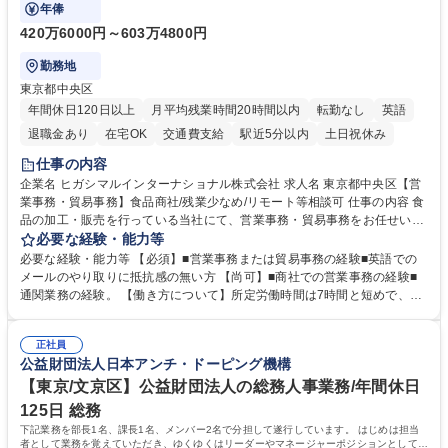
事業の根幹を支えていただきます。
年俸
420万6000円～603万4800円
勤務地
東京都中央区
年間休日120日以上
月平均残業時間20時間以内
転勤なし
英語
退職金あり
在宅OK
交通費支給
駅近5分以内
土日祝休み
仕事の内容
企業名 ヒガシマルインターナショナル株式会社 求人名 東京都中央区【営
業事務・貿易事務】食品商社/残業少なめ/リモート等相談可 仕事の内容 食
品の加工・販売を行っている当社にて、営業事務・貿易事務をお任せいた
します。営業社員のサポートポジションとして、受発注から海外工場との
必要な経験・能力等
調整まで幅広く対応し、当社事業の根幹を支えていただきます。 ■受発注
必要な経験・能力等 【必須】■営業事務または貿易事務の経験■英語での
業務、請求書発行 ■海外工場とのスケジュール調整 ■在庫管理 ■輸入書類
メールのやり取りに抵抗感の無い方 【尚可】■商社での営業事務の経験■
の確認・作成 ■配送手配 ■通関業者を通して行う輸出入業全般 ■倉庫との
通関業務の経験。 【働き方について】所定労働時間は7時間と短めで、残
倉入れ調整等 ※ゼネラリストとしてのキャリアアップを目指すことが可能
業も月平均20時間以下です。時差出勤制度や週1日のリモート勤務も相談
です。単に商品を販売するだけでなく原料の仕入れから販売までをトータ
可能で、ワークライフバランスを保ち長期就業しやすい環境です。 【当社
ルプロデュースしているため、商品に関わる全ての業務をサポート頂きま
正社員
の強み】1991年の設立以来、外食産業を中心としたお客様の多様なニー
公益財団法人日本アンチ・ドーピング機構
す。 募集職種 東京都中央区【営業事務・貿易事務】食品商社/残業少なめ/
ズに沿った冷凍水産物等の生産・輸入・販売を一貫して手掛けています。
リモート等相談可
自社工場と海外拠点の強固な連携によるワンストップサービスが最大の強
【東京/文京区】公益財団法人の総務人事業務/年間休日
みです。 学歴・資格 学歴：大学院 大学 語学力：英語 資格：
125日 総務
下記業務を部長1名、課長1名、メンバー2名で分担して遂行しています。 はじめは担当
者として業務を覚えていただき、ゆくゆくはリーダーやマネージャーポジションとして活