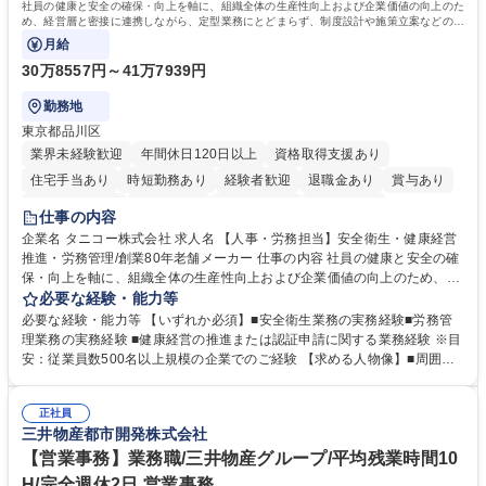
社員の健康と安全の確保・向上を軸に、組織全体の生産性向上および企業価値の向上のた
簿記検定1級 日商簿記検定2級 日商簿記検定3級
め、経営層と密接に連携しながら、定型業務にとどまらず、制度設計や施策立案などの上
流工程から関与していただきます。
月給
30万8557円～41万7939円
勤務地
東京都品川区
業界未経験歓迎
年間休日120日以上
資格取得支援あり
住宅手当あり
時短勤務あり
経験者歓迎
退職金あり
賞与あり
完全週休2日制
交通費支給
駅近5分以内
土日祝休み
仕事の内容
寮・社宅あり
企業名 タニコー株式会社 求人名 【人事・労務担当】安全衛生・健康経営
推進・労務管理/創業80年老舗メーカー 仕事の内容 社員の健康と安全の確
保・向上を軸に、組織全体の生産性向上および企業価値の向上のため、経
営層と密接に連携しながら、定型業務にとどまらず、制度設計や施策立案
必要な経験・能力等
などの上流工程から関与していただきます。 【主な業務内容】■安全衛生
必要な経験・能力等 【いずれか必須】■安全衛生業務の実務経験■労務管
業務（ストレスチェック、健康診断の運用、産業医との連携 など）■健康
理業務の実務経験 ■健康経営の推進または認証申請に関する業務経験 ※目
経営認証取得に向けた企画・推進■労務管理（労働時間の分析、労働環境
安：従業員数500名以上規模の企業でのご経験 【求める人物像】■周囲
の改善）■規程改定、制度設計、業務改善の推進■労働基準監督署対応、団
（社員・経営層）と円滑にコミュニケーションを図れる方■労務課題に対
体交渉対応 など 【採用背景】現在組織変革期の為、労務領域から組織力
し、迅速かつ的確に対応できる問題解決力をお持ちの方■チームおよび他
を底上げすべく、ともにご活躍いただける方の増員募集となります。 募集
正社員
部門と連携しながら業務を推進できる方■Excelや労務管理システムの実務
三井物産都市開発株式会社
職種 【人事・労務担当】安全衛生・健康経営推進・労務管理/創業80年老
使用経験をお持ちの方 学歴・資格 学歴：大学院 大学 高専 短大 専修学校
舗メーカー
高校 語学力： 資格：
【営業事務】業務職/三井物産グループ/平均残業時間10
H/完全週休2日 営業事務