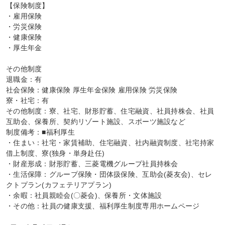
【保険制度】

・雇用保険

・労災保険

・健康保険

・厚生年金

その他制度

退職金：有

社会保険：健康保険 厚生年金保険 雇用保険 労災保険

寮・社宅：有

その他制度：寮、社宅、財形貯蓄、住宅融資、社員持株会、社員
互助会、保養所、契約リゾート施設、スポーツ施設など

制度備考：■福利厚生

・住まい：社宅・家賃補助、住宅融資、社内融資制度、社宅持家
借上制度、寮(独身・単身赴任)

・財産形成：財形貯蓄、三菱電機グループ社員持株会

・生活保障：グループ保険・団体扱保険、互助会(菱友会)、セレ
クトプラン(カフェテリアプラン)

・余暇：社員親睦会(〇菱会)、保養所・文体施設

・その他：社員の健康支援、福利厚生制度専用ホームページ
