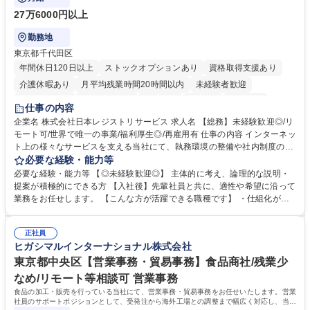
27万6000円以上
勤務地
東京都千代田区
年間休日120日以上
ストックオプションあり
資格取得支援あり
介護休暇あり
月平均残業時間20時間以内
未経験者歓迎
住宅手当あり
時短勤務あり
研修あり
在宅OK
賞与あり
仕事の内容
完全週休2日制
交通費支給
駅近5分以内
土日祝休み
服装自由
企業名 株式会社日本レジストリサービス 求人名 【総務】未経験歓迎◎/リ
モート可/世界で唯一の事業/福利厚生◎/再雇用有 仕事の内容 インターネッ
ト上の様々なサービスを支える当社にて、執務環境の整備や社内制度の検
討、イベント運営などの幅広い業務を担当し、間接的に会社の生産性向上
必要な経験・能力等
や成長に貢献している部署です。 会社の全メンバーが安心して長く成果を
必要な経験・能力等 【◎未経験歓迎◎】 主体的に考え、論理的な説明・
発揮できる環境を整えるために、毎日のメンテナンスや維持管理に加え、
提案が積極的にできる方 【入社後】先輩社員と共に、適性や希望に沿って
新たな施策検討を積極的に行っていただき、会社全体を巻き込み課題解決
業務をお任せします。 【こんな方が活躍できる職種です】 ・仕組化が好
を推進。 ・オフィス運営：執務環境の整備・物品管理・社内規定整備/改
き/得意・協働の姿勢を持っている・優先順位付け、マルチタスクが得意・
善・イベント企画/運営・非常時の対応 など、本人の希望や適性によって
様々な立場で物事を考えられる・定型業務だけでなく突発的な出来事にも
幅広い業務の体得が可能で、多様なキャリアパスを描くことも可能です。
正社員
対処できる・新しいことに興味関心がある 【魅力】■自己啓発支援：資格
ヒガシマルインターナショナル株式会社
募集職種 【総務】未経験歓迎◎/リモート可/世界で唯一の事業/福利厚生◎/
取得や通信教育など費用の80%（年間25万円まで）を補助 ■住宅手当：家
再雇用有
賃の50%（月額7万円まで）を補助 学歴・資格 学歴：大学院 大学 語学
東京都中央区【営業事務・貿易事務】食品商社/残業少
力： 資格：
なめ/リモート等相談可 営業事務
食品の加工・販売を行っている当社にて、営業事務・貿易事務をお任せいたします。営業
社員のサポートポジションとして、受発注から海外工場との調整まで幅広く対応し、当社