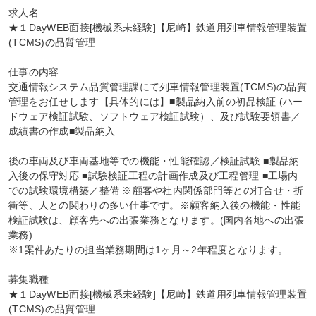
求人名

★１DayWEB面接[機械系未経験]【尼崎】鉄道用列車情報管理装置
(TCMS)の品質管理

仕事の内容

交通情報システム品質管理課にて列車情報管理装置(TCMS)の品質
管理をお任せします【具体的には】■製品納入前の初品検証 (ハー
ドウェア検証試験、ソフトウェア検証試験）、及び試験要領書／
成績書の作成■製品納入

後の車両及び車両基地等での機能・性能確認／検証試験 ■製品納
入後の保守対応 ■試験検証工程の計画作成及び工程管理 ■工場内
での試験環境構築／整備 ※顧客や社内関係部門等との打合せ・折
衝等、人との関わりの多い仕事です。※顧客納入後の機能・性能
検証試験は、顧客先への出張業務となります。(国内各地への出張
業務)

※1案件あたりの担当業務期間は1ヶ月～2年程度となります。

募集職種

★１DayWEB面接[機械系未経験]【尼崎】鉄道用列車情報管理装置
(TCMS)の品質管理