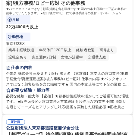
へのジョブローテーションの可能性があります。 学歴・資格 学歴：大学
案)/後方事務/ロビー応対 その他事務
院 大学 語学力： 資格：宅地建物取引士
★バックオフィスではなく顧客折衝を含む職種です★ 国内の本支店等にて下記の業務に
従事していただきます。 ■窓口/後方/ロビーにて事務手続等の受付・オペレーション、お
客様対応
月給
32万4000円以上
勤務地
東京都23区
業界未経験歓迎
年間休日120日以上
経験者歓迎
研修あり
退職金あり
完全週休2日制
女性が活躍中
交通費支給
土日祝休み
仕事の内容
企業名 株式会社三菱ＵＦＪ銀行 求人名 【東京都】本支店の窓口業務(事務
手続受付/資産運用提案)/後方事務/ロビー応対 仕事の内容 ★バックオフィ
スではなく顧客折衝を含む職種です★ 国内の本支店等にて下記の業務に従
事していただきます。 ■窓口/後方/ロビーにて事務手続等の受付・オペレ
必要な経験・能力等
ーション、お客様対応 ■窓口にて、ご来店された個人のお客様に対して金
必要な経験・能力等 【必須】★顧客折衝経験を活かしてご活躍可能な環境
融商品のご提案 ■効率的な事務運用の検討・構築等 ≪業務紹介：ご応募前
です。 ■販売or接客or窓口業務or営業経験をお持ちの方(業界不問) ※対話
に必ずご覧ください≫ ※記事 https://www.mysite.bk.mufg.jp/career/circle/
を通じてニーズをヒアリングし対応/提案を実施した経験必須 ■正社員とし
article17/ ※動画 https://youtu.be/H-S7HaJqqbg 募集職種 【東京都】本支
ての就業経験1年以上 【歓迎】■金融業界での就業経験■銀行での預金為替
店の窓口業務(事務手続受付/資産運用提案)/後方事務/ロビー応対
事務経験 ■金融商品の提案・販売経験 ≪魅力≫研修やOJT環境が整ってい
正社員
るので安心して入行いただけます。 幅広いキャリアの選択肢があり、公募
公益財団法人東京都道路整備保全公社
や社内副業等を活用し、 一人ひとりが挑戦できるカルチャーが浸透してい
ます。 学歴・資格 学歴：大学院 大学 高専 短大 専修学校 高校 語学力：
【都庁グループ】総合職(事務) 残業月平均9時間未満/有