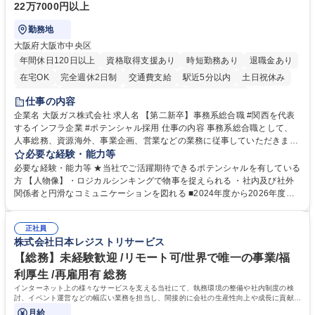
22万7000円以上
勤務地
大阪府大阪市中央区
年間休日120日以上
資格取得支援あり
時短勤務あり
退職金あり
在宅OK
完全週休2日制
交通費支給
駅近5分以内
土日祝休み
服装自由
第二新卒歓迎
寮・社宅あり
食事補助あり
仕事の内容
企業名 大阪ガス株式会社 求人名 【第二新卒】事務系総合職 #関西を代表
するインフラ企業 #ポテンシャル採用 仕事の内容 事務系総合職として、
人事総務、資源海外、事業企画、営業などの業務に従事していただきま
す。 【業務内容の一例】■所属事業部の勤労業務 ■海外に関係する各種業
必要な経験・能力等
務 ■営業部門の企画スタッフ、ルート営業 【キャリアパス】入社後の配属
必要な経験・能力等 ★当社でご活躍期待できるポテンシャルを有している
ポジションで一定期間ご活躍頂いた後、本人の適性及び将来のキャリアを
方 【人物像】・ロジカルシンキングで物事を捉えられる ・社内及び社外
鑑みてジョブローテーションを行います。 【育成】OJTでの現場育成や研
関係者と円滑なコミュニケーションを図れる ■2024年度から2026年度ま
修カリキュラムを通じて、Daigasグループの業務で必要となる知識につい
での3ヵ年を対象とする「Daigasグループ中期経営計画2026」を策定しま
て学んでいただきます。 募集職種 【第二新卒】事務系総合職 #関西を代
した。https://www.osakagas.co.jp/company/press/pr2024/1777576_564
表するインフラ企業 #ポテンシャル採用
正社員
72.html ■エネルギーセキュリティの不安定化や気候変動による自然災害の
株式会社日本レジストリサービス
甚大化など、これまで以上に社会課題解決の重要性が高まっています。
「未来の日常」の創造に向けて持続可能な社会の実現に貢献してまいりま
【総務】未経験歓迎 /リモート可/世界で唯一の事業/福
す。 学歴・資格 学歴：大学院 大学 語学力： 資格：
利厚生 /再雇用有 総務
インターネット上の様々なサービスを支える当社にて、執務環境の整備や社内制度の検
討、イベント運営などの幅広い業務を担当し、間接的に会社の生産性向上や成長に貢献し
ている部署です。
月給