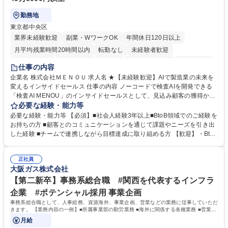
勤務地
東京都中央区
業界未経験歓迎
副業・WワークOK
年間休日120日以上
月平均残業時間20時間以内
転勤なし
未経験者歓迎
時短勤務あり
経験者歓迎
在宅OK
完全週休2日制
交通費支給
仕事の内容
駅近5分以内
土日祝休み
服装自由
企業名 株式会社ＭＥＮＯＵ 求人名 ★【未経験歓迎】AIで製造業の未来を
変えるインサイドセールス 仕事の内容 ノーコードで検査AIを開発できる
「検査AI MENOU」のインサイドセールスとして、見込み顧客の獲得から
商談機会の創出までを担っていただきます。マーケティングとフィールド
必要な経験・能力等
セールスをつなぐ役割として、 適切なタイミングで顧客とコミュニケーシ
必要な経験・能力等 【必須】■社会人経験3年以上■BtoB領域でのご経験を
ョンを取りながら、受注につながる商談機会の最大化を目指します。 【具
お持ちの方 ■顧客とのコミュニケーションを通じて課題やニーズを引き出
体的な仕事内容】 リードへの電話・メールによるアプローチ/リードナー
した経験 ■チームで連携しながら目標達成に取り組める方 【歓迎】・BtoB
チャリングおよび商談創出/CRMを活用した顧客情報の管理・分析/マーケ
SaaS企業での営業またはインサイドセールス経験 ・製造業向けの営業経
ティング施策と連携したフォローアップ/商談化率向上に向けた改善提案・
験 ・オフライン・オンラインセミナー登壇経験 ・マーケティング施策の
実行/フィールドセールスへの案件連携 募集職種 ★【未経験歓迎】AIで製
正社員
企画・実行経験 ・CRM・リードナーチャリングに関する知見 ・データを
大阪ガス株式会社
造業の未来を変えるインサイドセールス
もとに営業プロセスを改善した経験 学歴・資格 学歴：大学院 大学 高専 短
大 専修学校 高校 語学力： 資格：
【第二新卒】事務系総合職 #関西を代表するインフラ
企業 #ポテンシャル採用 事業企画
事務系総合職として、人事総務、資源海外、事業企画、営業などの業務に従事していただ
きます。 【業務内容の一例】■所属事業部の勤労業務 ■海外に関係する各種業務 ■営業部
門の企画スタッフ、ルート営業
月給