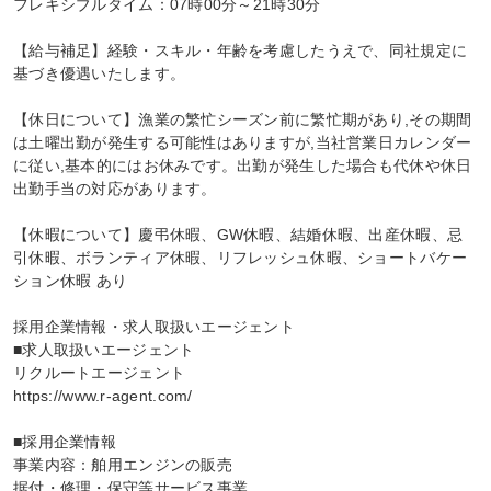
フレキシブルタイム：07時00分～21時30分

【給与補足】経験・スキル・年齢を考慮したうえで、同社規定に
基づき優遇いたします。

【休日について】漁業の繁忙シーズン前に繁忙期があり,その期間
は土曜出勤が発生する可能性はありますが,当社営業日カレンダー
に従い,基本的にはお休みです。出勤が発生した場合も代休や休日
出勤手当の対応があります。

【休暇について】慶弔休暇、GW休暇、結婚休暇、出産休暇、忌
引休暇、ボランティア休暇、リフレッシュ休暇、ショートバケー
ション休暇 あり

採用企業情報・求人取扱いエージェント

■求人取扱いエージェント

リクルートエージェント

https://www.r-agent.com/

■採用企業情報

事業内容：舶用エンジンの販売

据付・修理・保守等サービス事業
