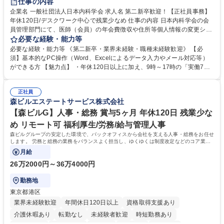
仕事の内容
企業名 一般社団法人日本内科学会 求人名 第二新卒歓迎！【正社員事務】
年休120日/デスクワーク中心で残業少なめ 仕事の内容 日本内科学会の会
員管理部門にて、医師（会員）の年会費徴収や住所等個人情報の変更シス
テム入力、電話・FAX対応をお任せします。将来的には、各種委員会の運
必要な経験・能力等
営事務局業務などにも幅広く携わっていただきます。 【会員管理・データ
必要な経験・能力等 《第二新卒・業界未経験・職種未経験歓迎》 【必
入力業務】 ・医師（会員）の住所変更、個人情報のシステム登録・更新
須】基本的なPC操作（Word、Excelによるデータ入力やメール対応等）
・年会費の徴収管理や入金データの照合確認 【問い合わせ対応】 ・会員
ができる方 【魅力点】 ・年休120日以上に加え、9時～17時の「実働7時
（医師）からの電話、FAX、ネット申請に伴う相談受付 ・複雑な案件のへ
間勤務」で残業も少なくワークライフバランスは抜群です。 【将来的な業
のエスカレーション・連携対応 募集職種 第二新卒歓迎！【正社員事務】
務（各種委員会運営）】 ・学会内における各種委員会のスケジュール調
年休120日/デスクワーク中心で残業少なめ
正社員
整、資料作成、当日の運営サポート 学歴・資格 学歴：大学院 大学 語学
森ビルエステートサービス株式会社
力： 資格：
【森ビルG】人事・総務 賞与5ヶ月 年休120日 残業少な
め リモート可 福利厚生/労務/給与管理人事
森ビルグループの安定した環境で、バックオフィスから会社を支える人事・総務をお任せ
します。 労務と総務の業務をバランスよく担当し、ゆくゆくは制度改定などのコア業務
にも挑戦できる、やりがいある環境です。
月給
26万2000円～36万4000円
勤務地
東京都港区
業界未経験歓迎
年間休日120日以上
資格取得支援あり
介護休暇あり
転勤なし
未経験者歓迎
時短勤務あり