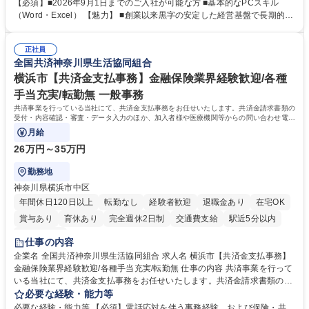
で、事務未経験の方でも安心して臨むことができます。 【業務詳細】■電
【必須】■2026年9月1日までのご入社が可能な方 ■基本的なPCスキル
話・来客対応 ■物件の鍵や社内の備品管理 ■データ入力や書類作成 ■契約
（Word・Excel） 【魅力】 ■創業以来黒字の安定した経営基盤で長期的に
書などのファイリング ■郵送物の仕訳・発送 など 募集職種 ◆急募｜9月1
安心して働ける環境 ■残業ほぼなしで働きやすさ抜群、プライベートとの
日入社◆【渋谷/一般事務】未経験歓迎/年休124日/残業ほぼ無
両立が可能 ■有給取得を積極的に推奨、年間10日程度の取得実績 ■1ヶ月
正社員
のOJTで業務を習得可能、未経験でもしっかりサポート 学歴・資格 学
全国共済神奈川県生活協同組合
歴：大学院 大学 高専 短大 語学力： 資格：
横浜市【共済金支払事務】金融保険業界経験歓迎/各種
手当充実/転勤無 一般事務
共済事業を行っている当社にて、共済金支払事務をお任せいたします。共済金請求書類の
受付・内容確認・審査・データ入力のほか、加入者様や医療機関等からの問い合わせ電話
対応や書類発送等を担当します。
月給
26万円～35万円
勤務地
神奈川県横浜市中区
年間休日120日以上
転勤なし
経験者歓迎
退職金あり
在宅OK
賞与あり
育休あり
完全週休2日制
交通費支給
駅近5分以内
土日祝休み
仕事の内容
企業名 全国共済神奈川県生活協同組合 求人名 横浜市【共済金支払事務】
金融保険業界経験歓迎/各種手当充実/転勤無 仕事の内容 共済事業を行って
いる当社にて、共済金支払事務をお任せいたします。共済金請求書類の受
付・内容確認・審査・データ入力のほか、加入者様や医療機関等からの問
必要な経験・能力等
い合わせ電話対応や書類発送等を担当します。 ■共済金請求書類の受付、
必要な経験・能力等 【必須】電話応対を伴う事務経験、および保険・共