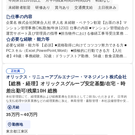
年間休日120日以上
月平均残業時間20時間以内
転勤なし
未経験者歓迎
研修あり
賞与あり
交通費支給
土日祝休み
仕事の内容
企業名 株式会社関東合人社 求人名 未経験・ベテラン歓迎【お茶の水】マ
ンション管理事務◎転勤無/年休123日 仕事の内容 ■マンション管理組合の
運営サポート及び管理員の指導 ■担当物件における修繕工事等受注業務 ■
事務所内での事務業務等 ★異業界からの転職者が多数活躍しています
必要な経験・能力等
【年収補足】532万円 ＋別途インセンティヴで平均約100万円/年（昨年度
必要な経験・能力等 【必須】■資格取得に向けてコツコツ努力できる方 ■
実績） ＋管理業務主任者資格手当50,000円/月 ★親会社である株式会社合
PCスキル（Excel,PowerPoint,Word） ■積極的に行動できる方 【入社
人社計画研究所社のグループ会社として、質の高いサービスと適性価格を
者】49歳：事務経験、32歳：ドラッグストア勤務、 58歳：飲食店勤務
武器に約20年受託戸数増加中です。https://www.gojin.co.jp/abt/abt_3.html
等：中途採用の9割が未経験者！ 【資格取得支援】■メンター制度■社内模
募集職種 未経験・ベテラン歓迎【お茶の水】マンション管理事務◎転勤
試や研修制度など充実！ ＊未資格者の8割以上が入社2年以内に資格を取
無/年休123日
正社員
得出来ております！ 【魅力】■フレックス制度、未経験からでも下限年収
オリックス・リニューアブルエナジー・マネジメント株式会社
を一律支給！ ■管理業務主任者資格取得後には50,000円/月の手当あり！
学歴・資格 学歴：大学院 大学 高専 短大 専修学校 高校 語学力： 資格：第
【総務・経理】オリックスグループ安定基盤/在宅・時
一種運転免許普通自動車
差出勤可/残業10H 総務
本社管理部にて、経理業務および総務業務を主担当としてご担当いただきます。 日常的
な支払処理や決算業務などの経理業務に加え、車両管理・書類管理・本社設備管理や安全
対策など幅広い総務業務もお任せします。
月給
35万円～40万円
勤務地
東京都江東区