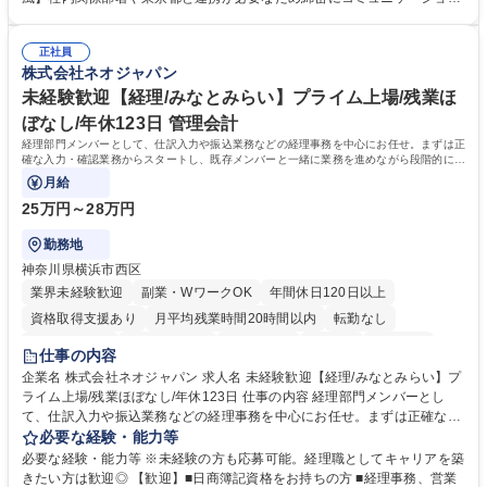
ー」などの管理運営 ■道路部門：整備の急がれる骨格幹線道路や木造住宅
を図っています。 【業務の魅力】■幅広く携われる：総合職（事務）で
密集地域の特定整備路線の用地取得、道路に関する普及啓発事業、都内の
は、駐車場の管理運営や道路用地の取得、公益財団法人の中枢を担う管理
道路施設や道路工事現場の見学ツアー事業 ※入社後は上記いずれかの部門
正社員
部門など多岐に渡る業務を経験できます。 ■様々なプロジェクト：駐車場
株式会社ネオジャパン
へ配属。※業務内容変更の範囲：会社の定める業務 募集職種 【都庁グル
事業の他、新宿駅西口広場内に設置された照明を兼ねた広告「ブライトサ
ープ】総合職（事務）◇残業月平均9時間未満／有給年平均16日取得
イン」の管理運営を行うなど、事業収益を生み出す活動を積極的に行って
未経験歓迎【経理/みなとみらい】プライム上場/残業ほ
います。 学歴・資格 学歴：大学院 大学 高専 短大 専修学校 高校 語学力：
ぼなし/年休123日 管理会計
資格：
経理部門メンバーとして、仕訳入力や振込業務などの経理事務を中心にお任せ。まずは正
確な入力・確認業務からスタートし、既存メンバーと一緒に業務を進めながら段階的に経
理知識を身につけていただきます。
月給
25万円～28万円
勤務地
神奈川県横浜市西区
業界未経験歓迎
副業・WワークOK
年間休日120日以上
資格取得支援あり
月平均残業時間20時間以内
転勤なし
未経験者歓迎
時短勤務あり
退職金あり
在宅OK
賞与あり
仕事の内容
完全週休2日制
交通費支給
駅近5分以内
土日祝休み
服装自由
企業名 株式会社ネオジャパン 求人名 未経験歓迎【経理/みなとみらい】プ
ライム上場/残業ほぼなし/年休123日 仕事の内容 経理部門メンバーとし
寮・社宅あり
て、仕訳入力や振込業務などの経理事務を中心にお任せ。まずは正確な入
力・確認業務からスタートし、既存メンバーと一緒に業務を進めながら段
必要な経験・能力等
階的に経理知識を身につけていただきます。 【具体的には】 ■社内稟議に
必要な経験・能力等 ※未経験の方も応募可能。経理職としてキャリアを築
基づく仕訳入力 ■月末の振込業務 ■明細作成 ■伝票処理、記帳業務 ■既存
きたい方は歓迎◎ 【歓迎】■日商簿記資格をお持ちの方 ■経理事務、営業