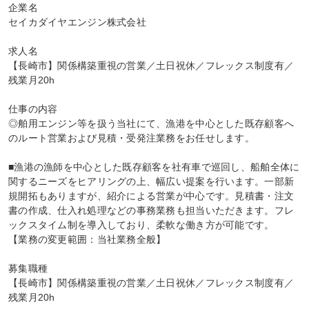
企業名

セイカダイヤエンジン株式会社

求人名

【長崎市】関係構築重視の営業／土日祝休／フレックス制度有／
残業月20h

仕事の内容

◎舶用エンジン等を扱う当社にて、漁港を中心とした既存顧客へ
のルート営業および見積・受発注業務をお任せします。

■漁港の漁師を中心とした既存顧客を社有車で巡回し、船舶全体に
関するニーズをヒアリングの上、幅広い提案を行います。一部新
規開拓もありますが、紹介による営業が中心です。見積書・注文
書の作成、仕入れ処理などの事務業務も担当いただきます。フレ
ックスタイム制を導入しており、柔軟な働き方が可能です。

【業務の変更範囲：当社業務全般】

募集職種

【長崎市】関係構築重視の営業／土日祝休／フレックス制度有／
残業月20h