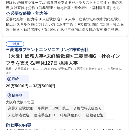
経験歓迎/日立グループ/組織運営を支えるゼネラリストを目指す 仕事の内
容 入社直後は労務（労務管理・給与計算・安全衛生・福利厚生等）からお
任せいたします。将来は総務・採用・教育業務へ守備範囲を広げ、組織運
必要な経験・能力等
営を支えるゼネラリストをめざせます。 ・初期業務：労働時間管理、給与
必要な経験・能力等 ★未経験歓迎！ ★人事・総務領域を横断的に経験し
計算、社会保険対応、福利厚生管理、安全衛生、健康経営推進等をお任せ
幅広いスキルを身につけたい方におすすめ！ ■労務管理(給与計算・社会保
します。ご経験に応じて、休職者管理など、幅広く経験を積んでいただき
険手続き・勤怠管理など)に関心があり主体的に取り組める方 ※労務経験
ます。 ・将来的な広がり：総務・採用・教育・税務対応・経営企画等。
者は早期にご活躍いただけます。 ■チームで仕事を推進できる方■将来は
★メンバーがマンツーマンで丁寧に教えるため、ご経験が浅くても安心！
マネジメント職として活躍したい 【尚可】■人事、労務、採用、教育業務
幅広く経験を積みたい意欲がある方に最適な環境です。 募集職種 【総
正社員
のご経験 ■労務管理（給与計算・社会保険手続き・勤怠管理など）の経験
三菱電機プラントエンジニアリング株式会社
務・人事】未経験歓迎/日立グループ/組織運営を支えるゼネラリストを目
■衛生管理者の資格をお持ちの方 学歴・資格 学歴：大学院 大学 高専 短大
指す
専修学校 高校 語学力： 資格：
【大阪】総務人事<未経験歓迎> 三菱電機G・社会イン
フラを支える/年休127日 採用人事
総務・人事領域を中心に、これまでのご経験に応じて幅広くお任せします。 ＜具体的に
は＞
月給
29万5000円～33万5000円
勤務地
大阪府大阪市北区
業界未経験歓迎
年間休日120日以上
資格取得支援あり
未経験者歓迎
住宅手当あり
時短勤務あり
経験者歓迎
退職金あり
在宅OK
賞与あり
完全週休2日制
交通費支給
仕事の内容
駅近5分以内
土日祝休み
服装自由
寮・社宅あり
食事補助あり