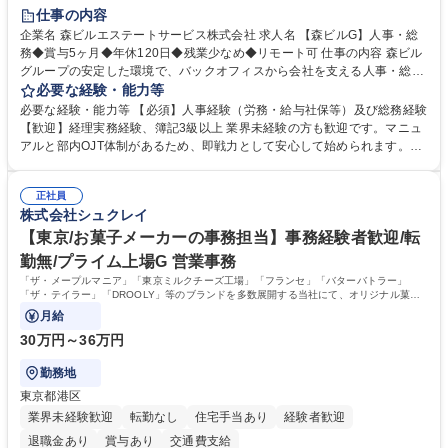
経験者歓迎
退職金あり
在宅OK
賞与あり
育休あり
仕事の内容
完全週休2日制
交通費支給
長期歓迎
駅近5分以内
土日祝休み
企業名 森ビルエステートサービス株式会社 求人名 【森ビルG】人事・総
務◆賞与5ヶ月◆年休120日◆残業少なめ◆リモート可 仕事の内容 森ビル
グループの安定した環境で、バックオフィスから会社を支える人事・総務
をお任せします。 労務と総務の業務をバランスよく担当し、ゆくゆくは制
必要な経験・能力等
度改定などのコア業務にも挑戦できる、やりがいある環境です。 ■勤怠管
必要な経験・能力等 【必須】人事経験（労務・給与社保等）及び総務経験
理、給与計算、社会保険手続き、年末調整等の労務管理全般 ■入退社手続
【歓迎】経理実務経験、簿記3級以上 業界未経験の方も歓迎です。マニュ
き、社内規定の改定や人事制度改定などのコア業務 ■社内イベントの企画
アルと部内OJT体制があるため、即戦力として安心して始められます。
運営やその他総務業務全般 ※労務と総務を1：1の割合でお任せ。 入社後
【魅力・やりがい】森ビルGの安定基盤で労務から総務まで幅広く携われ
は部内のOJTを中心に、あなたの経験に合わせて不足している部分はいつ
ます。定型業務に留まらず、社内規定や人事制度の改定など会社のコア業
でも質問・相談できる環境が整っているため、安心して成長できます。 募
正社員
務に挑戦できるため、自身の成長と組織への貢献度をダイレクトに実感で
株式会社シュクレイ
集職種 【森ビルG】人事・総務◆賞与5ヶ月◆年休120日◆残業少なめ◆
きます。 残業少なめ、週1日リモート可など、ワークライフバランスを保
リモート可
ち長期活躍できる環境です。 「これまでの幅広い経験を活かし、長期的な
【東京/お菓子メーカーの事務担当】事務経験者歓迎/転
キャリアを築きたい」という前向きな意欲と挑戦を全力で応援します。 学
勤無/プライム上場G 営業事務
歴・資格 学歴：大学院 大学 高専 短大 専修学校 高校 語学力： 資格：日商
「ザ・メープルマニア」「東京ミルクチーズ工場」「フランセ」「バターバトラー」
簿記検定1級 日商簿記検定2級 日商簿記検定3級
「ザ・テイラー」「DROOLY」等のブランドを多数展開する当社にて、オリジナル菓子
ブランド商品の事務業務をお任せいたします。
月給
30万円～36万円
勤務地
東京都港区
業界未経験歓迎
転勤なし
住宅手当あり
経験者歓迎
退職金あり
賞与あり
交通費支給