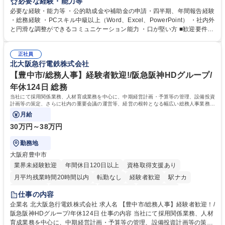
当者として業務を覚えていただき、ゆくゆくはリーダーやマネージャーポ
必要な経験・能力等
ジションとして活躍いただくことを期待しています。 【総務・人事グルー
必要な経験・能力等 ・公的助成金や補助金の申請・四半期、年間報告経験
プの業務内容】 ・人事制度関連 ・採用活動 ・教育研修の企画、実行 ・勤
・総務経験 ・PCスキル中級以上（Word、Excel、PowerPoint） ・社内外
怠管理 ・官公庁への各種提出 ・法定の会議運営（評議員会、理事会） ・
と円滑な調整ができるコミュニケーション能力 ・口が堅い方 ■歓迎要件
コンプライアンス ・内部規程やルールの管理、整備、文書管理 ・契約関
・採用業務経験 ・英語に抵抗がない方 ・営業経験 学歴・資格 学歴：大学
連 ・衛生管理 ・防災関連・公的助成金の管理・オフィス、ファシリティ
院 大学 高専 短大 専修学校 高校 語学力： 資格：
管理 ・福利厚生関連 ・職員からの問合せ、相談対応 ・その他日常の総務
正社員
北大阪急行電鉄株式会社
業務全般 募集職種 【東京／文京区】公益財団法人の総務人事業務／年間
休日125日
【豊中市/総務人事】経験者歓迎!/阪急阪神HDグループ/
年休124日 総務
当社にて採用関係業務、人材育成業務を中心に、中期経営計画・予算等の管理、設備投資
計画等の策定、さらに社内の重要会議の運営等、経営の根幹となる幅広い総務人事業務全
般を担当していただきます。
月給
30万円～38万円
勤務地
大阪府豊中市
業界未経験歓迎
年間休日120日以上
資格取得支援あり
月平均残業時間20時間以内
転勤なし
経験者歓迎
駅ナカ
退職金あり
完全週休2日制
交通費支給
駅近5分以内
仕事の内容
土日祝休み
服装自由
昼食補助あり
食事補助あり
企業名 北大阪急行電鉄株式会社 求人名 【豊中市/総務人事】経験者歓迎！/
阪急阪神HDグループ/年休124日 仕事の内容 当社にて採用関係業務、人材
育成業務を中心に、中期経営計画・予算等の管理、設備投資計画等の策