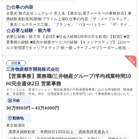
仕事の内容
企業名 株式会社シュクレイ 求人名 【東京/お菓子メーカーの事務担当】事
務経験者歓迎/転勤無/プライム上場G 仕事の内容 「ザ・メープルマニア」
「東京ミルクチーズ工場」「フランセ」「バターバトラー」「ザ・テイラ
ー」「DROOLY」等のブランドを多数展開する当社にて、オリジナル菓子
必要な経験・能力等
ブランド商品の事務業務をお任せいたします。 【具体的な業務内容】 ■店
必要な経験・能力等 【必須】■社会人経験(26卒の方も歓迎) 【歓迎】■営
舗からの発注受付/PC入力業務 ■受電対応(社内/社外) ■商品のマスター登
業事務の経験 ■販売や接客サービスの経験 【キャリアステップ】 (1)セー
録 ■日々の売上抽出・報告 ■提携企業への書類送付業務 ■契約書管理業務
ルス管理課でキャリアステップ 例:一般→チーフ→サブリーダー→統括リ
■ホームページへの問い合わせ対応 など 募集職種 【東京/お菓子メーカー
ーダー→マネージャー (2)他ポジションへのキャリアも可能 ※過去、未経
の事務担当】事務経験者歓迎/転勤無/プライム上場G
験で経営管理部内で経理へ異動した方もいらっしゃいます。年3回の面談
正社員
や個別面談を通してご自身のキャリアと向き合っていただき、会社として
三井物産都市開発株式会社
もバックアップしていきます。 学歴・資格 学歴：大学院 大学 高専 短大
専修学校 高校 語学力： 資格：
【営業事務】業務職/三井物産グループ/平均残業時間10
H/完全週休2日 営業事務
オフィスビル、賃貸マンション、物流倉庫等の不動産開発事業における用地取得、開発推
進、賃貸運営、売却、仲介・活用提案等を行う営業部門において事務業務を担当いただき
ます。
月給
30万9500円～43万4000円
勤務地
東京都港区
業界未経験歓迎
年間休日120日以上
資格取得支援あり