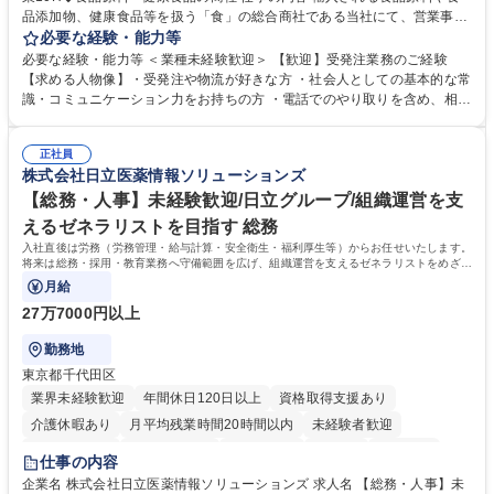
品添加物、健康食品等を扱う「食」の総合商社である当社にて、営業事務
として営業サポートや書類作成、データ入力、電話対応などの業務をお任
必要な経験・能力等
せします。 ・受注／出荷指示／売上管理／仕入管理／在庫管理／お客様や
必要な経験・能力等 ＜業種未経験歓迎＞ 【歓迎】受発注業務のご経験
倉庫と電話確認など、販売に関わる事務、営業サポートをお願いします。
【求める人物像】・受発注や物流が好きな方 ・社会人としての基本的な常
・入社後は商品について覚えることから始め、先輩社員OJTと共に業務を
識・コミュニケーション力をお持ちの方 ・電話でのやり取りを含め、相手
進めて頂きます。未経験から始めた方も多数活躍中です。 [業務内容の変
の要件を正しく理解し対応できる方 ・数量・在庫・出荷数などの数値を正
更の範囲:会社の定める業務] 募集職種 受発注事務◆年休125日・年収400
確に扱う業務に抵抗がない方 ・PCを業務で日常的に使用しており、四則
万～・残業10H◆食品原料・健康食品の商社
正社員
演算ができる方 ・業務ルールや指示を理解し、行動できる方 学歴・資格
株式会社日立医薬情報ソリューションズ
学歴：大学院 大学 短大 語学力： 資格：
【総務・人事】未経験歓迎/日立グループ/組織運営を支
えるゼネラリストを目指す 総務
入社直後は労務（労務管理・給与計算・安全衛生・福利厚生等）からお任せいたします。
将来は総務・採用・教育業務へ守備範囲を広げ、組織運営を支えるゼネラリストをめざせ
ます。
月給
27万7000円以上
勤務地
東京都千代田区
業界未経験歓迎
年間休日120日以上
資格取得支援あり
介護休暇あり
月平均残業時間20時間以内
未経験者歓迎
住宅手当あり
時短勤務あり
退職金あり
在宅OK
賞与あり
仕事の内容
育休あり
完全週休2日制
交通費支給
土日祝休み
寮・社宅あり
企業名 株式会社日立医薬情報ソリューションズ 求人名 【総務・人事】未