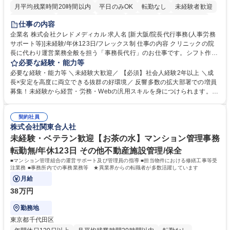
月平均残業時間20時間以内
平日のみOK
転勤なし
未経験者歓迎
住宅手当あり
退職金あり
在宅OK
賞与あり
完全週休2日制
仕事の内容
交通費支給
駅近5分以内
土日祝休み
昼食補助あり
企業名 株式会社クレドメディカル 求人名 [新大阪/院長代行事務(人事労務
サポート等)]未経験/年休123日/フレックス制 仕事の内容 クリニックの院
長に代わり運営業務全般を担う「事務長代行」のお仕事です。シフト作成
や経費処理、採用・HP管理などバックオフィス全般を企画サポート。丁
必要な経験・能力等
寧な実務対応で現場を支え、専門スキルを構築できます。 当社の開業医支
必要な経験・能力等 ＼未経験大歓迎／ 【必須】社会人経験2年以上 ＼成
援のコンサルタントと連携し、開業後クリニックのバックオフィス全般を
長×安定を高度に両立できる抜群の好環境／ 反響多数の拡大部署での増員
担当します。 ＼具体的には／ ■スタッフのシフト作成、日々の経費処理 ■
募集！未経験から経営・労務・Webの汎用スキルを身につけられます。初
求人原稿の作成や労務サポート、Webサイトの更新管理等 社内でしっか
年度想定年収400万円以上スタートで確実なステップアップが可能！年間
り業務設計を行い手厚いOJTもあるため未経験から安心してスタート可能
休日123日（完全土日祝休）、残業月平均10時間、フレックス制と働きや
です。基本は社内勤務でクリニック訪問はほとんどありません。 募集職種
契約社員
すさも抜群。転勤なしの新大阪本社勤務で、安定した事業基盤のもと腰を
株式会社関東合人社
[新大阪/院長代行事務(人事労務サポート等)]未経験/年休123日/フレックス
据えて長期的キャリアを構築できます。 学歴・資格 学歴：大学院 大学 語
制
学力： 資格：
未経験・ベテラン歓迎【お茶の水】マンション管理事務
転勤無/年休123日 その他不動産施設管理/保全
■マンション管理組合の運営サポート及び管理員の指導 ■担当物件における修繕工事等受
注業務 ■事務所内での事務業務等 ★異業界からの転職者が多数活躍しています
月給
38万円
勤務地
東京都千代田区