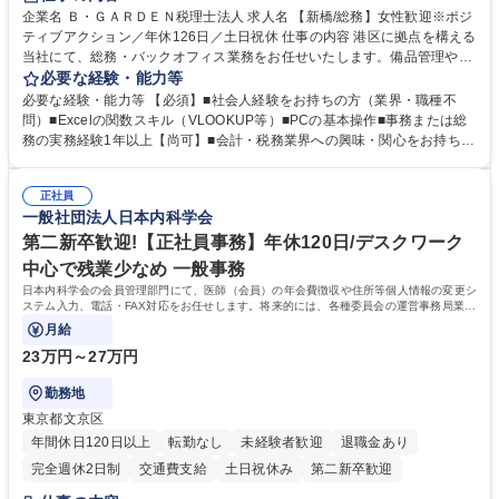
服装自由
企業名 Ｂ・ＧＡＲＤＥＮ税理士法人 求人名 【新橋/総務】女性歓迎※ポジ
ティブアクション／年休126日／土日祝休 仕事の内容 港区に拠点を構える
当社にて、総務・バックオフィス業務をお任せいたします。備品管理や来
客対応から、経理サポート、社会保険手続き、さらには新たなシステム導
必要な経験・能力等
入の検討まで、幅広く組織を支える役割です。 ■備品発注・在庫管理、郵
必要な経験・能力等 【必須】■社会人経験をお持ちの方（業界・職種不
送物対応、電話・来客対応 ■金融機関への外出業務（入出金管理補助）、
問）■Excelの関数スキル（VLOOKUP等）■PCの基本操作■事務または総
福利厚生・社内イベントの運営管理 ■社内ルールの整備、職場環境の改善
務の実務経験1年以上【尚可】■会計・税務業界への興味・関心をお持ちの
提案、備品選定 ■請求書発行・管理等の経理サポート、社会保険関連の書
方 【求める人物像】 ■自ら課題を見つけ改善提案ができる主体性のある方
類手続き ■税理士業務の補助（書類作成・データ入力支援） ■ITツールや
■周囲と円滑に連携し、柔軟な対応ができる方。 【女性歓迎！】※ポジテ
社内新システムの導入検討・比較検証 募集職種 【新橋/総務】女性歓迎※
正社員
ィブアクション 学歴・資格 学歴：大学院 大学 高専 短大 専修学校 高校 語
一般社団法人日本内科学会
ポジティブアクション／年休126日／土日祝休
学力： 資格：
第二新卒歓迎!【正社員事務】年休120日/デスクワーク
中心で残業少なめ 一般事務
日本内科学会の会員管理部門にて、医師（会員）の年会費徴収や住所等個人情報の変更シ
ステム入力、電話・FAX対応をお任せします。将来的には、各種委員会の運営事務局業務
などにも幅広く携わっていただきます。
月給
23万円～27万円
勤務地
東京都文京区
年間休日120日以上
転勤なし
未経験者歓迎
退職金あり
完全週休2日制
交通費支給
土日祝休み
第二新卒歓迎