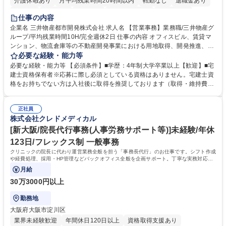
介護休暇あり
月平均残業時間20時間以内
転勤なし
退職金あり
在宅OK
賞与あり
育休あり
完全週休2日制
交通費支給
仕事の内容
駅近5分以内
土日祝休み
寮・社宅あり
企業名 三井物産都市開発株式会社 求人名 【営業事務】業務職/三井物産グ
ループ/平均残業時間10H/完全週休2日 仕事の内容 オフィスビル、賃貸マ
ンション、物流倉庫等の不動産開発事業における用地取得、開発推進、賃
貸運営、売却、仲介・活用提案等を行う営業部門において事務業務を担当
必要な経験・能力等
いただきます。 【詳細】・契約書管理、契約書製本、捺印対応、ファイリ
必要な経験・能力等 【必須条件】■学歴：4年制大学卒業以上【歓迎】■宅
ング、登記簿取得、調書取得・支払業務（各種費用支払、支払管理、請
建士資格保有者※応募に際し必須としている資格はありません。宅建士資
求・支払データ登録、取引先マスター申請対応）・予算作成及び予実管
格をお持ちでない方は入社後に取得を推奨しております（取得・維持費用
理・各種稟議書、報告書作成業務・各種台帳管理、交際費・会議費支払報
の一部補助あり） 【求める人物像】 ・向学心豊かで、主体的に行動でき
告書作成及び月次管理・部内総務庶務全般 など※※配属先によっては上記
る方。 ・社内外の多様な関係者と協調して業務を進められるコミュニケー
の他に担当頂く業務が発生する場合があります。 募集職種 【営業事務】
正社員
ション力がある方。 ・チャレンジを厭わず、粘り強く業務に取り組める
株式会社クレドメディカル
業務職/三井物産グループ/平均残業時間10H/完全週休2日
方。多様な関係者と謙虚に信頼関係を構築でき、期限を意識したスケジュ
ール管理が出来る方。※将来的に他部署（営業部門、コーポレート部門）
[新大阪/院長代行事務(人事労務サポート等)]未経験/年休
へのジョブローテーションの可能性があります。 学歴・資格 学歴：大学
123日/フレックス制 一般事務
院 大学 語学力： 資格：宅地建物取引士
クリニックの院長に代わり運営業務全般を担う「事務長代行」のお仕事です。シフト作成
や経費処理、採用・HP管理などバックオフィス全般を企画サポート。丁寧な実務対応で
現場を支え、専門スキルを構築できます。
月給
30万3000円以上
勤務地
大阪府大阪市淀川区
業界未経験歓迎
年間休日120日以上
資格取得支援あり