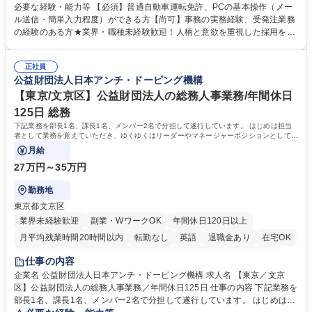
か、電話・メール対応等の事務業務を担当します。 ■受注・発注業務：FA
必要な経験・能力等 【必須】普通自動車運転免許、PCの基本操作（メー
Xによる注文対応、Web発注データのプリントアウト、各仕入先・協力会
ル送信・簡単入力程度）ができる方【尚可】事務の実務経験、受発注業務
社への発注および加工依頼等 ■納品書・請求書の作成および発送手配 ■商
の経験のある方★業界・職種未経験歓迎！人柄と意欲を重視した採用を行
品手配・在庫確認・納期調整 ■電話・メールでの問い合わせ対応および付
っています。 【要件】未経験歓迎！未経験からスタートして長く勤務する
随する事務全般 ※高度なPCスキルは不要です。【業務内容の変更範囲】
社員が多数在籍しています。 【求める人物像】納期優先の業界のため状況
当社の指定する業務 募集職種 東京都品川区【営業アシスタント】未経験O
正社員
変化に臨機応変かつ柔軟に対応できる方、約束を守り正確に作業を進めら
公益財団法人日本アンチ・ドーピング機構
K◆受発注・事務◆年間休日130日
れる方を求めています。高度なPCスキルや関数知識は一切不要です。丁
寧な指導体制が整っているため、安心してお仕事をスタートしていただけ
【東京/文京区】公益財団法人の総務人事業務/年間休日
ます。 学歴・資格 学歴：大学院 大学 高専 短大 専修学校 高校 語学力：
125日 総務
資格：
下記業務を部長1名、課長1名、メンバー2名で分担して遂行しています。 はじめは担当
者として業務を覚えていただき、ゆくゆくはリーダーやマネージャーポジションとして活
躍いただくことを期待しています。
月給
27万円～35万円
勤務地
東京都文京区
業界未経験歓迎
副業・WワークOK
年間休日120日以上
月平均残業時間20時間以内
転勤なし
英語
退職金あり
在宅OK
賞与あり
育休あり
完全週休2日制
交通費支給
土日祝休み
仕事の内容
食事補助あり
企業名 公益財団法人日本アンチ・ドーピング機構 求人名 【東京／文京
区】公益財団法人の総務人事業務／年間休日125日 仕事の内容 下記業務を
部長1名、課長1名、メンバー2名で分担して遂行しています。 はじめは担