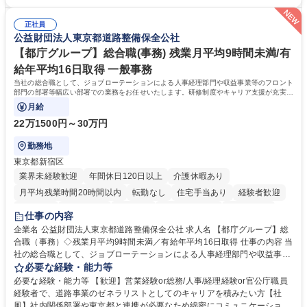
「チームで成果を出す文化」があり、良いやり方を積極的に共有しながら
【当社の事務職について】単なる事務ではなく主体性を発揮したサポート
常に改善を目指す風土のため、安心して業務に取り組んでいただけます。
により、キーエンスの付加価値向上に貢献します。ベースの定型業務に加
募集職種 【大阪・京都・滋賀】営業事務 ※未経験可
正社員
えて、お客様や社員の状況に合わせ、能動的なサポート、改善の動きも期
公益財団法人東京都道路整備保全公社
待され。組織を支えるスペシャリストとして、チームに貢献し、結果的に
社員から頼られる存在になることができます。平均19:30の退勤以降の業
【都庁グループ】総合職(事務) 残業月平均9時間未満/有
務の持ち帰りも禁止されており、メリハリのある働き方となります。 学
給年平均16日取得 一般事務
歴・資格 学歴：大学院 大学 高専 短大 語学力： 資格：
当社の総合職として、ジョブローテーションによる人事経理部門や収益事業等のフロント
部門の部署等幅広い部署での業務をお任せいたします。研修制度やキャリア支援が充実し
ております！ ※下記業務詳細
月給
22万1500円～30万円
勤務地
東京都新宿区
業界未経験歓迎
年間休日120日以上
介護休暇あり
月平均残業時間20時間以内
転勤なし
住宅手当あり
経験者歓迎
研修あり
退職金あり
賞与あり
完全週休2日制
交通費支給
仕事の内容
駅近5分以内
資格取得手当あり
食事補助あり
企業名 公益財団法人東京都道路整備保全公社 求人名 【都庁グループ】総
合職（事務）◇残業月平均9時間未満／有給年平均16日取得 仕事の内容 当
社の総合職として、ジョブローテーションによる人事経理部門や収益事業
等のフロント部門の部署等幅広い部署での業務をお任せいたします。研修
必要な経験・能力等
制度やキャリア支援が充実しております！ ※下記業務詳細 【業務詳細】■
必要な経験・能力等 【歓迎】営業経験or総務/人事/経理経験or官公庁職員
管理部門：広報、人事、経理など当公社の運営に係る管理業務 ■収益部
経験者で、道路事業のゼネラリストとしてのキャリアを積みたい方【社
門：駐車場の新規開拓、管理運営、新宿駅西口広場の「イベントコーナ
風】社内関係部署や東京都と連携が必要なため綿密にコミュニケーション