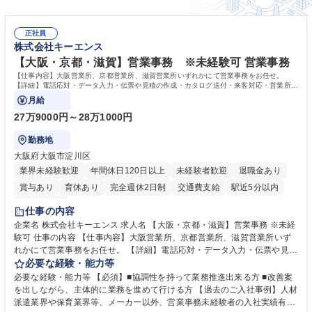
正社員
株式会社キーエンス
【大阪・京都・滋賀】営業事務 ※未経験可 営業事務
【仕事内容】大阪営業所、京都営業所、滋賀営業所いずれかにて営業事務をお任せ。
【詳細】電話応対・データ入力・伝票や見積の作成・カタログ送付・来客対応・営業所内
で発生する事務業務や業務改善をお任せ。
月給
27万9000円～28万1000円
勤務地
大阪府大阪市淀川区
業界未経験歓迎
年間休日120日以上
未経験者歓迎
退職金あり
賞与あり
育休あり
完全週休2日制
交通費支給
駅近5分以内
土日祝休み
仕事の内容
企業名 株式会社キーエンス 求人名 【大阪・京都・滋賀】営業事務 ※未経
験可 仕事の内容 【仕事内容】大阪営業所、京都営業所、滋賀営業所いず
れかにて営業事務をお任せ。 【詳細】電話応対・データ入力・伝票や見積
の作成・カタログ送付・来客対応・営業所内で発生する事務業務や業務改
必要な経験・能力等
善をお任せ。 【教育制度】ご入社後、育成担当とペアになりながらOJTに
必要な経験・能力等 【必須】■協調性を持って業務推進出来る方 ■改善案
て業務を覚えていただくことが可能です。業務システムがきちんと構築さ
を出しながら、主体的に業務を進めて行ける方 【過去のご入社事例】人材
れているため、スムーズに仕事に慣れることができる環境です。また、
派遣業界や保育業界等、メーカー以外、営業事務未経験者の入社実績有