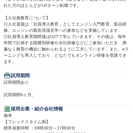
れた方のほとんどがU/Iターン転職です。

【入社後教育について】

◎入社直後は「社員導入教育」としてエンジン入門教育、製品研
修、エンジンの製造現場見学への参加などを実施しています。

◎社員導入教育期間後はOJTで学んでいきます。その後は、毎年
年間で計画する階層別研修や全社研修などにご参加いただき、満
遍なく教育の機会に触れられるように工夫しています。また、eラ
ーニングも導入しており、どなたでもオンライン研修を受講でき
ます。
試用期間
試用期間あり

試用期間6ヶ月。
採用企業・紹介会社情報
備考

【フレックスタイム制】

標準就業時間 ：08時30分～17時30分
