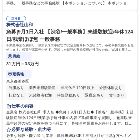
メンバーの業務サポート 【将来的には】 ■月次決算補助 ■四半期・年次決
事務、一般事務などの事務経験 【本ポジションについて】 本ポジション
算補助 ■有価証券報告書など開示資料作成補助 ■海外子会社を含む連結決
の魅力は、プライム上場企業の経理部門で、未経験から経理キャリアをス
算補助 ※3～5年程度を目安に、徐々に決算業務へ業務範囲を広げていく
タートできる点です。まずは仕訳入力や振込業務など基礎的な業務から担
想定です。 募集職種 未経験歓迎【経理/みなとみらい】プライム上場/残業
正社員
当し、3～5年をかけて月次決算・四半期決算・開示資料作成補助などへス
株式会社山和
ほぼなし/年休123日
テップアップできます。また、残業は通常月ほぼなく、決算月でも10時間
未満のため、無理なく経理として専門性を身につけられる環境です。 学
急募|9月1日入社 【渋谷/一般事務】未経験歓迎/年休124
歴・資格 学歴：大学院 大学 高専 短大 専修学校 高校 語学力： 資格：日商
日/残業ほぼ無 一般事務
簿記検定1級 日商簿記検定2級
不動産事業を展開し、創業以来黒字経営の安定基盤を持つ当社にて、各種事務業務をお任
せします。残業がほぼ発生せず、連続した日程の有給取得が可能なため、WLBを整えた
い方にお勧めの環境です！
月給
31万円～33万円
勤務地
東京都渋谷区
制服あり
業界未経験歓迎
年間休日120日以上
介護休暇あり
転勤なし
未経験者歓迎
時短勤務あり
退職金あり
賞与あり
育休あり
完全週休2日制
交通費支給
土日祝休み
仕事の内容
企業名 株式会社山和 求人名 ◆急募｜9月1日入社◆【渋谷/一般事務】未経
験歓迎/年休124日/残業ほぼ無 仕事の内容 不動産事業を展開し、創業以来
黒字経営の安定基盤を持つ当社にて、各種事務業務をお任せします。残業
がほぼ発生せず、連続した日程の有給取得が可能なため、WLBを整えたい
必要な経験・能力等
方にお勧めの環境です！ 入社後はOJTを通じて丁寧に研修を行いますの
必要な経験・能力等 ＼業界・職種未経験OK！早期入社が可能な方へ！／