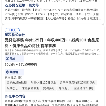
≪★コミュニケーションを通してキリンのファンを増やしませんか？★≫
お客様のお声をより良い商品づくりに活かしていく上で、窓口となるお客
必要な経験・能力等
様相談室でのお仕事です。 日々お客様からいただくキリングループへのご
必要な経験・能力等 【必須】コールセンターやお客様相談室の業務経験、
意見を、企業活動に活かしています。お客様からの声に迅速かつ誠意をも
PCが使える方（Word・Excel）【働き方】在宅勤務・リモートワーク相
って対応、情報提供するとともにグループ内活動に反映しています。 【具
談可/月平均残業7～8時間程度 【入社後の研修】着任から1か月は電話対応
体的には】電話応対、メール、お手紙対応、ご指摘品調査報告書作成、有
のOJTを中心に実施し、電話対応に慣れた段階でメール・手紙のOJTを実
人チャットボット対応など。 【1日の対応件数】■電話：月間一人当たり
施する予定です。独り立ち以降もしっかりフォローする体制を整えていま
平均100件前後■メール・手紙：同上40件前後 募集職種 中野本社【お客様
正社員
すのでご安心ください。 【当社について】キリングループの広報機能を担
星和株式会社
相談室】お客様のお声をもとにより良い商品づくりへ貢献
う会社として、お客様との出会いを大切にし、磨き上げたホスピタリティ
を込めてコミュニケーションをとりながら広報関連業務を行っておりま
受発注事務 年休125日・年収400万~・残業10H 食品原
す。 学歴・資格 学歴：大学院 大学 高専 短大 専修学校 高校 語学力： 資
料・健康食品の商社 営業事務
格：
輸入される食品原料や食品添加物、健康食品等を扱う「食」の総合商社である当社にて、
営業事務として営業サポートや書類作成、データ入力、電話対応などの業務をお任せしま
す。
月給
30万円～37万5000円
勤務地
東京都品川区
業界未経験歓迎
年間休日120日以上
月平均残業時間20時間以内
転勤なし
未経験者歓迎
賞与あり
育休あり
完全週休2日制
交通費支給
土日祝休み
仕事の内容
企業名 星和株式会社 求人名 受発注事務◆年休125日・年収400万～・残
業10H◆食品原料・健康食品の商社 仕事の内容 輸入される食品原料や食