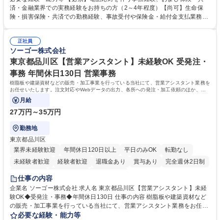
内容確認、および共済金支払に関する審査・事務処理業務全般を担当 ■専
済・金融業界での実務経験をお持ちの方（2～4年程度）【尚可】生命保
用システムへのデータ入力、各種必要書類の作成・発送作業 ■加入者様や
険・損害保険・共済での勤務経験、事故受付や保険金・給付金支払業務経
医療機関等からの各種問い合わせに対する丁寧かつ迅速な電話応対 ■現場
験がある方 【求める人物像】■相手の立場に立った丁寧な対応ができる方
調査の対応および業務プロセスの改善活動 【業務内容の変更範囲】当社の
■チームワークを大切にし、素直に学べる方★外勤の保険営業から内勤事
指定する業務 募集職種 横浜市【共済金支払事務】金融保険業界経験歓迎/
正社員
務へのキャリアチェンジ希望者も大歓迎です！ 学歴・資格 学歴：大学院
ソーゴー株式会社
各種手当充実/転勤無
大学 高専 短大 専修学校 高校 語学力： 資格：
東京都品川区【営業アシスタント】未経験OK 受発注・
事務 年間休日130日 営業事務
樹脂板や建築資材などの販売・加工事業を行っている当社にて、営業アシスタント業務を
お任せいたします。注文対応やWebデータの出力、各所への発注・加工依頼のほか、電
話・メール対応等の事務業務を担当します。
月給
27万円～35万円
勤務地
東京都品川区
業界未経験歓迎
年間休日120日以上
平日のみOK
転勤なし
未経験者歓迎
経験者歓迎
退職金あり
賞与あり
完全週休2日制
交通費支給
駅近5分以内
土日祝休み
仕事の内容
企業名 ソーゴー株式会社 求人名 東京都品川区【営業アシスタント】未経
験OK◆受発注・事務◆年間休日130日 仕事の内容 樹脂板や建築資材など
の販売・加工事業を行っている当社にて、営業アシスタント業務をお任せ
いたします。注文対応やWebデータの出力、各所への発注・加工依頼のほ
必要な経験・能力等