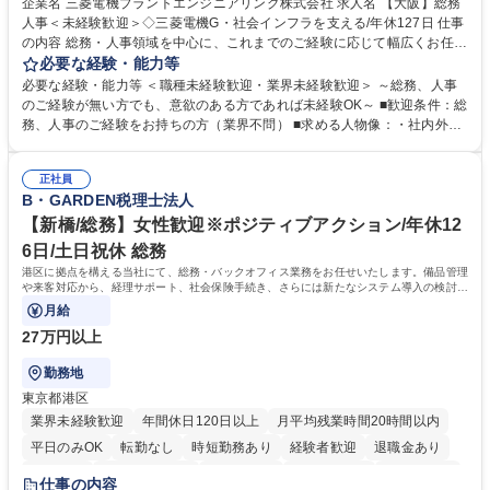
企業名 三菱電機プラントエンジニアリング株式会社 求人名 【大阪】総務
人事＜未経験歓迎＞◇三菱電機G・社会インフラを支える/年休127日 仕事
の内容 総務・人事領域を中心に、これまでのご経験に応じて幅広くお任せ
します。 ＜具体的には＞ ・総務/人事労務（給与・社保・勤怠管理など）
必要な経験・能力等
・採用・教育研修 ・福利厚生運用 など ※基本的には事務所勤務ですが、
必要な経験・能力等 ＜職種未経験歓迎・業界未経験歓迎＞ ～総務、人事
採用や教育等の業務内容により、関西圏以外への日帰り・宿泊を伴う国内
のご経験が無い方でも、意欲のある方であれば未経験OK～ ■歓迎条件：総
出張もございます。 ※担当業務を持ちつつ、お互いに助け合いながら、総
務、人事のご経験をお持ちの方（業界不問） ■求める人物像：・社内外の
務部という組織として協力しながら進める体制です。 募集職種 【大阪】
関係各部門との調整を率先して行い、業務を円滑に遂行できる協調性やコ
総務人事＜未経験歓迎＞◇三菱電機G・社会インフラを支える/年休127日
ミュニケーション能力を持っている方 ・人事総務領域に興味がありゼネラ
正社員
リスト志向をお持ちの方 学歴・資格 学歴：大学院 大学 語学力： 資格：
B・GARDEN税理士法人
【新橋/総務】女性歓迎※ポジティブアクション/年休12
6日/土日祝休 総務
港区に拠点を構える当社にて、総務・バックオフィス業務をお任せいたします。備品管理
や来客対応から、経理サポート、社会保険手続き、さらには新たなシステム導入の検討ま
で、幅広く組織を支える役割です。
月給
27万円以上
勤務地
東京都港区
業界未経験歓迎
年間休日120日以上
月平均残業時間20時間以内
平日のみOK
転勤なし
時短勤務あり
経験者歓迎
退職金あり
賞与あり
完全週休2日制
交通費支給
駅近5分以内
土日祝休み
仕事の内容