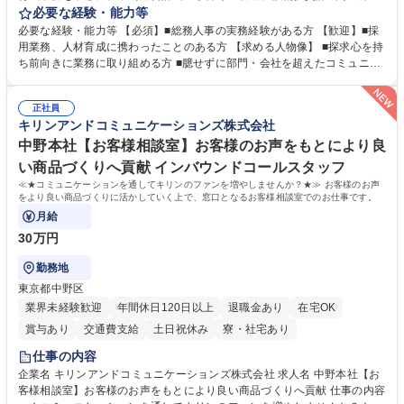
定、さらに社内の重要会議の運営等、経営の根幹となる幅広い総務人事業
必要な経験・能力等
務全般を担当していただきます。 【主な業務内容】 ■採用関係業務および
必要な経験・能力等 【必須】■総務人事の実務経験がある方 【歓迎】■採
人材育成(社員研修)業務の推進 ■中期経営計画および予算等の管理 ■設備
用業務、人材育成に携わったことのある方 【求める人物像】 ■探求心を持
投資計画等の策定 ■社内の重要会議の運営 ■その他総務人事業務全般 【入
ち前向きに業務に取り組める方 ■臆せずに部門・会社を超えたコミュニケ
社後】入社後は採用や育成をメインに担当し将来的には経営根幹に関わる
ーションの取れる方 ■自分で考えて行動のできる方 ■第二の創業期を迎え
総務人事業務全般へ幅広く従事していただきます。 募集職種 【豊中市/総
る当社で組織の次代を担うネクスト人材として長期的に成長したい方 ■周
務人事】経験者歓迎！/阪急阪神HDグループ/年休124日
正社員
囲のメンバーと協調しつつ主体性を持って能動的に業務を推進できる方 学
キリンアンドコミュニケーションズ株式会社
歴・資格 学歴：大学院 大学 高専 短大 専修学校 高校 語学力： 資格：
中野本社【お客様相談室】お客様のお声をもとにより良
い商品づくりへ貢献 インバウンドコールスタッフ
≪★コミュニケーションを通してキリンのファンを増やしませんか？★≫ お客様のお声
をより良い商品づくりに活かしていく上で、窓口となるお客様相談室でのお仕事です。
月給
30万円
勤務地
東京都中野区
業界未経験歓迎
年間休日120日以上
退職金あり
在宅OK
賞与あり
交通費支給
土日祝休み
寮・社宅あり
仕事の内容
企業名 キリンアンドコミュニケーションズ株式会社 求人名 中野本社【お
客様相談室】お客様のお声をもとにより良い商品づくりへ貢献 仕事の内容