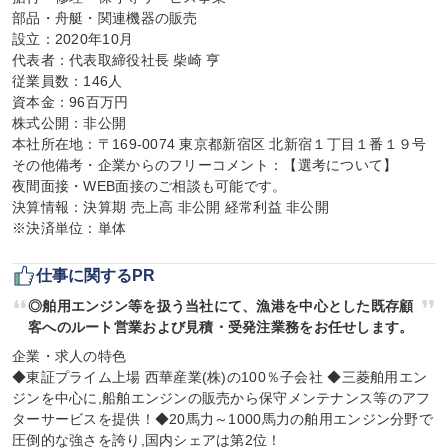
部品・舟艇・関連機器の販売

設立：2020年10月

代表者：代表取締役社長 柴崎 亨

従業員数：146人

資本金：96百万円

株式公開：非公開

本社所在地：〒169-0074 東京都新宿区 北新宿１丁目１番１９号

その他備考・企業からのフリーコメント：【選考について】

夜間面接・WEB面接のご相談も可能です。

決算情報：決算期 売上高 非公開 経常利益 非公開

※決済単位：単体
仕事に関するPR
◎舶用エンジン等を扱う当社にて、漁港を中心とした既存顧
客へのルート営業および見積・受発注業務をお任せします。
企業・求人の特色

◆東証プライム上場 西華産業(株)の100％子会社 ◆三菱舶用エン
ジンを中心に,船舶エンジンの販売から保守メンテナンス等のアフ
ターサービスを提供！◆20馬力～1000馬力の舶用エンジン分野で
圧倒的な強さを誇り,国内シェアは第2位！