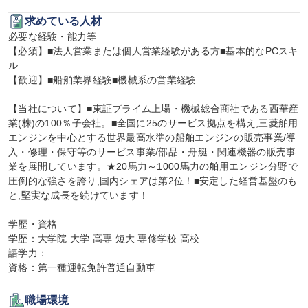
求めている人材
必要な経験・能力等

【必須】■法人営業または個人営業経験がある方■基本的なPCスキ
ル

【歓迎】■船舶業界経験■機械系の営業経験

【当社について】■東証プライム上場・機械総合商社である西華産
業(株)の100％子会社。■全国に25のサービス拠点を構え,三菱舶用
エンジンを中心とする世界最高水準の船舶エンジンの販売事業/導
入・修理・保守等のサービス事業/部品・舟艇・関連機器の販売事
業を展開しています。★20馬力～1000馬力の舶用エンジン分野で
圧倒的な強さを誇り,国内シェアは第2位！■安定した経営基盤のも
と,堅実な成長を続けています！

学歴・資格

学歴：大学院 大学 高専 短大 専修学校 高校

語学力：

資格：第一種運転免許普通自動車
職場環境