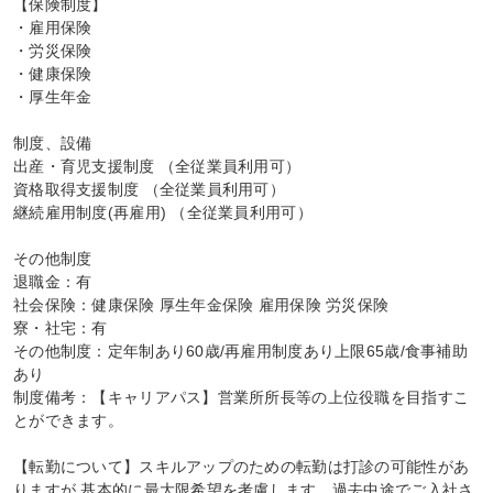
【保険制度】

・雇用保険

・労災保険

・健康保険

・厚生年金

制度、設備

出産・育児支援制度 （全従業員利用可）

資格取得支援制度 （全従業員利用可）

継続雇用制度(再雇用) （全従業員利用可）

その他制度

退職金：有

社会保険：健康保険 厚生年金保険 雇用保険 労災保険

寮・社宅：有

その他制度：定年制あり60歳/再雇用制度あり上限65歳/食事補助
あり

制度備考：【キャリアパス】営業所所長等の上位役職を目指すこ
とができます。

【転勤について】スキルアップのための転勤は打診の可能性があ
りますが,基本的に最大限希望を考慮します。過去中途でご入社さ