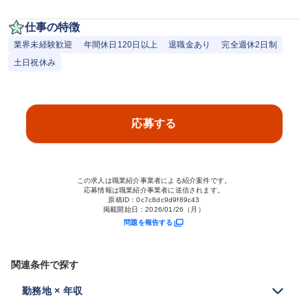
仕事の特徴
業界未経験歓迎
年間休日120日以上
退職金あり
完全週休2日制
土日祝休み
応募する
この求人は職業紹介事業者による紹介案件です。
応募情報は職業紹介事業者に送信されます。
原稿ID：
0c7c8dc9d9f89c43
掲載開始日：
2026/01/26（月）
問題を報告する
関連条件で探す
勤務地 × 年収