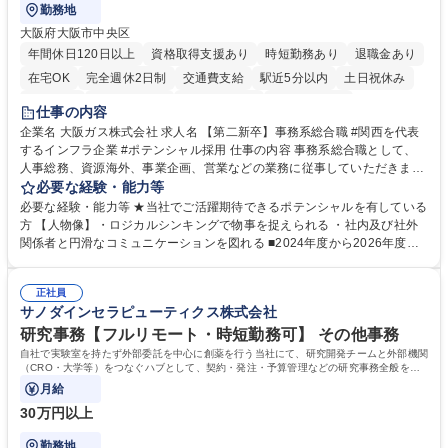
勤務地
大阪府大阪市中央区
年間休日120日以上
資格取得支援あり
時短勤務あり
退職金あり
在宅OK
完全週休2日制
交通費支給
駅近5分以内
土日祝休み
服装自由
第二新卒歓迎
寮・社宅あり
食事補助あり
仕事の内容
企業名 大阪ガス株式会社 求人名 【第二新卒】事務系総合職 #関西を代表
するインフラ企業 #ポテンシャル採用 仕事の内容 事務系総合職として、
人事総務、資源海外、事業企画、営業などの業務に従事していただきま
す。 【業務内容の一例】■所属事業部の勤労業務 ■海外に関係する各種業
必要な経験・能力等
務 ■営業部門の企画スタッフ、ルート営業 【キャリアパス】入社後の配属
必要な経験・能力等 ★当社でご活躍期待できるポテンシャルを有している
ポジションで一定期間ご活躍頂いた後、本人の適性及び将来のキャリアを
方 【人物像】・ロジカルシンキングで物事を捉えられる ・社内及び社外
鑑みてジョブローテーションを行います。 【育成】OJTでの現場育成や研
関係者と円滑なコミュニケーションを図れる ■2024年度から2026年度ま
修カリキュラムを通じて、Daigasグループの業務で必要となる知識につい
での3ヵ年を対象とする「Daigasグループ中期経営計画2026」を策定しま
て学んでいただきます。 募集職種 【第二新卒】事務系総合職 #関西を代
した。https://www.osakagas.co.jp/company/press/pr2024/1777576_564
表するインフラ企業 #ポテンシャル採用
正社員
72.html ■エネルギーセキュリティの不安定化や気候変動による自然災害の
サノダインセラピューティクス株式会社
甚大化など、これまで以上に社会課題解決の重要性が高まっています。
「未来の日常」の創造に向けて持続可能な社会の実現に貢献してまいりま
研究事務【フルリモート・時短勤務可】 その他事務
す。 学歴・資格 学歴：大学院 大学 語学力： 資格：
自社で実験室を持たず外部委託を中心に創薬を行う当社にて、研究開発チームと外部機関
（CRO・大学等）をつなぐハブとして、契約・発注・予算管理などの研究事務全般をお
任せします。
月給
30万円以上
勤務地