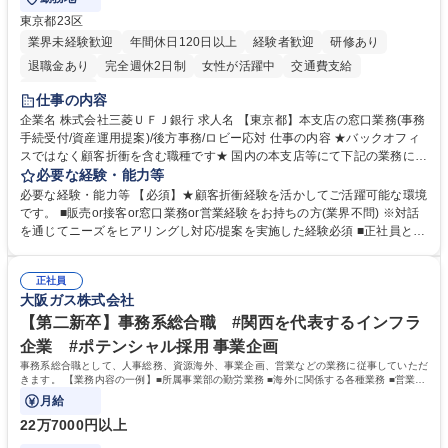
東京都23区
業界未経験歓迎
年間休日120日以上
経験者歓迎
研修あり
退職金あり
完全週休2日制
女性が活躍中
交通費支給
土日祝休み
仕事の内容
企業名 株式会社三菱ＵＦＪ銀行 求人名 【東京都】本支店の窓口業務(事務
手続受付/資産運用提案)/後方事務/ロビー応対 仕事の内容 ★バックオフィ
スではなく顧客折衝を含む職種です★ 国内の本支店等にて下記の業務に従
事していただきます。 ■窓口/後方/ロビーにて事務手続等の受付・オペレ
必要な経験・能力等
ーション、お客様対応 ■窓口にて、ご来店された個人のお客様に対して金
必要な経験・能力等 【必須】★顧客折衝経験を活かしてご活躍可能な環境
融商品のご提案 ■効率的な事務運用の検討・構築等 ≪業務紹介：ご応募前
です。 ■販売or接客or窓口業務or営業経験をお持ちの方(業界不問) ※対話
に必ずご覧ください≫ ※記事 https://www.mysite.bk.mufg.jp/career/circle/
を通じてニーズをヒアリングし対応/提案を実施した経験必須 ■正社員とし
article17/ ※動画 https://youtu.be/H-S7HaJqqbg 募集職種 【東京都】本支
ての就業経験1年以上 【歓迎】■金融業界での就業経験■銀行での預金為替
店の窓口業務(事務手続受付/資産運用提案)/後方事務/ロビー応対
事務経験 ■金融商品の提案・販売経験 ≪魅力≫研修やOJT環境が整ってい
正社員
るので安心して入行いただけます。 幅広いキャリアの選択肢があり、公募
大阪ガス株式会社
や社内副業等を活用し、 一人ひとりが挑戦できるカルチャーが浸透してい
ます。 学歴・資格 学歴：大学院 大学 高専 短大 専修学校 高校 語学力：
【第二新卒】事務系総合職 #関西を代表するインフラ
資格：
企業 #ポテンシャル採用 事業企画
事務系総合職として、人事総務、資源海外、事業企画、営業などの業務に従事していただ
きます。 【業務内容の一例】■所属事業部の勤労業務 ■海外に関係する各種業務 ■営業部
門の企画スタッフ、ルート営業
月給
22万7000円以上