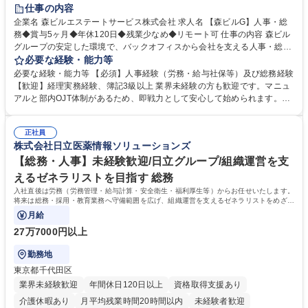
経験者歓迎
退職金あり
在宅OK
賞与あり
育休あり
仕事の内容
完全週休2日制
交通費支給
長期歓迎
駅近5分以内
土日祝休み
企業名 森ビルエステートサービス株式会社 求人名 【森ビルG】人事・総
務◆賞与5ヶ月◆年休120日◆残業少なめ◆リモート可 仕事の内容 森ビル
グループの安定した環境で、バックオフィスから会社を支える人事・総務
をお任せします。 労務と総務の業務をバランスよく担当し、ゆくゆくは制
必要な経験・能力等
度改定などのコア業務にも挑戦できる、やりがいある環境です。 ■勤怠管
必要な経験・能力等 【必須】人事経験（労務・給与社保等）及び総務経験
理、給与計算、社会保険手続き、年末調整等の労務管理全般 ■入退社手続
【歓迎】経理実務経験、簿記3級以上 業界未経験の方も歓迎です。マニュ
き、社内規定の改定や人事制度改定などのコア業務 ■社内イベントの企画
アルと部内OJT体制があるため、即戦力として安心して始められます。
運営やその他総務業務全般 ※労務と総務を1：1の割合でお任せ。 入社後
【魅力・やりがい】森ビルGの安定基盤で労務から総務まで幅広く携われ
は部内のOJTを中心に、あなたの経験に合わせて不足している部分はいつ
ます。定型業務に留まらず、社内規定や人事制度の改定など会社のコア業
でも質問・相談できる環境が整っているため、安心して成長できます。 募
正社員
務に挑戦できるため、自身の成長と組織への貢献度をダイレクトに実感で
株式会社日立医薬情報ソリューションズ
集職種 【森ビルG】人事・総務◆賞与5ヶ月◆年休120日◆残業少なめ◆
きます。 残業少なめ、週1日リモート可など、ワークライフバランスを保
リモート可
ち長期活躍できる環境です。 「これまでの幅広い経験を活かし、長期的な
【総務・人事】未経験歓迎/日立グループ/組織運営を支
キャリアを築きたい」という前向きな意欲と挑戦を全力で応援します。 学
えるゼネラリストを目指す 総務
歴・資格 学歴：大学院 大学 高専 短大 専修学校 高校 語学力： 資格：日商
入社直後は労務（労務管理・給与計算・安全衛生・福利厚生等）からお任せいたします。
簿記検定1級 日商簿記検定2級 日商簿記検定3級
将来は総務・採用・教育業務へ守備範囲を広げ、組織運営を支えるゼネラリストをめざせ
ます。
月給
27万7000円以上
勤務地
東京都千代田区
業界未経験歓迎
年間休日120日以上
資格取得支援あり
介護休暇あり
月平均残業時間20時間以内
未経験者歓迎