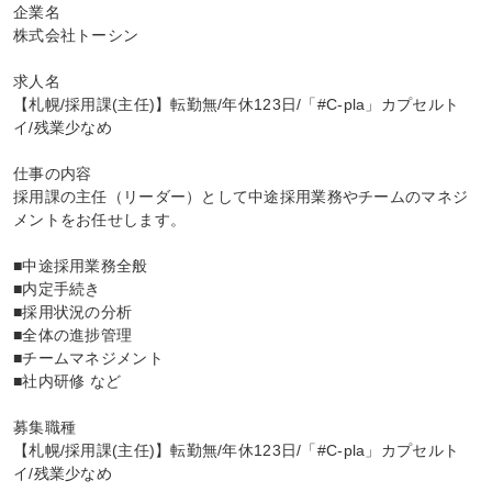
企業名

株式会社トーシン

求人名

【札幌/採用課(主任)】転勤無/年休123日/「#C-pla」カプセルト
イ/残業少なめ

仕事の内容

採用課の主任（リーダー）として中途採用業務やチームのマネジ
メントをお任せします。

■中途採用業務全般

■内定手続き

■採用状況の分析

■全体の進捗管理

■チームマネジメント

■社内研修 など

募集職種

【札幌/採用課(主任)】転勤無/年休123日/「#C-pla」カプセルト
イ/残業少なめ