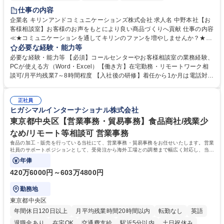
仕事の内容
企業名 キリンアンドコミュニケーションズ株式会社 求人名 中野本社【お
客様相談室】お客様のお声をもとにより良い商品づくりへ貢献 仕事の内容
≪★コミュニケーションを通してキリンのファンを増やしませんか？★≫
お客様のお声をより良い商品づくりに活かしていく上で、窓口となるお客
必要な経験・能力等
様相談室でのお仕事です。 日々お客様からいただくキリングループへのご
必要な経験・能力等 【必須】コールセンターやお客様相談室の業務経験、
意見を、企業活動に活かしています。お客様からの声に迅速かつ誠意をも
PCが使える方（Word・Excel）【働き方】在宅勤務・リモートワーク相
って対応、情報提供するとともにグループ内活動に反映しています。 【具
談可/月平均残業7～8時間程度 【入社後の研修】着任から1か月は電話対応
体的には】電話応対、メール、お手紙対応、ご指摘品調査報告書作成、有
のOJTを中心に実施し、電話対応に慣れた段階でメール・手紙のOJTを実
人チャットボット対応など。 【1日の対応件数】■電話：月間一人当たり
施する予定です。独り立ち以降もしっかりフォローする体制を整えていま
平均100件前後■メール・手紙：同上40件前後 募集職種 中野本社【お客様
正社員
すのでご安心ください。 【当社について】キリングループの広報機能を担
ヒガシマルインターナショナル株式会社
相談室】お客様のお声をもとにより良い商品づくりへ貢献
う会社として、お客様との出会いを大切にし、磨き上げたホスピタリティ
を込めてコミュニケーションをとりながら広報関連業務を行っておりま
東京都中央区【営業事務・貿易事務】食品商社/残業少
す。 学歴・資格 学歴：大学院 大学 高専 短大 専修学校 高校 語学力： 資
なめ/リモート等相談可 営業事務
格：
食品の加工・販売を行っている当社にて、営業事務・貿易事務をお任せいたします。営業
社員のサポートポジションとして、受発注から海外工場との調整まで幅広く対応し、当社
事業の根幹を支えていただきます。
年俸
420万6000円～603万4800円
勤務地
東京都中央区
年間休日120日以上
月平均残業時間20時間以内
転勤なし
英語
退職金あり
在宅OK
交通費支給
駅近5分以内
土日祝休み