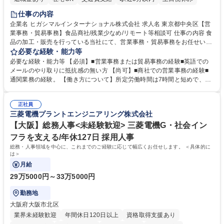
仕事の内容
企業名 ヒガシマルインターナショナル株式会社 求人名 東京都中央区【営
業事務・貿易事務】食品商社/残業少なめ/リモート等相談可 仕事の内容 食
品の加工・販売を行っている当社にて、営業事務・貿易事務をお任せいた
します。営業社員のサポートポジションとして、受発注から海外工場との
必要な経験・能力等
調整まで幅広く対応し、当社事業の根幹を支えていただきます。 ■受発注
必要な経験・能力等 【必須】■営業事務または貿易事務の経験■英語での
業務、請求書発行 ■海外工場とのスケジュール調整 ■在庫管理 ■輸入書類
メールのやり取りに抵抗感の無い方 【尚可】■商社での営業事務の経験■
の確認・作成 ■配送手配 ■通関業者を通して行う輸出入業全般 ■倉庫との
通関業務の経験。 【働き方について】所定労働時間は7時間と短めで、残
倉入れ調整等 ※ゼネラリストとしてのキャリアアップを目指すことが可能
業も月平均20時間以下です。時差出勤制度や週1日のリモート勤務も相談
です。単に商品を販売するだけでなく原料の仕入れから販売までをトータ
可能で、ワークライフバランスを保ち長期就業しやすい環境です。 【当社
ルプロデュースしているため、商品に関わる全ての業務をサポート頂きま
正社員
の強み】1991年の設立以来、外食産業を中心としたお客様の多様なニー
三菱電機プラントエンジニアリング株式会社
す。 募集職種 東京都中央区【営業事務・貿易事務】食品商社/残業少なめ/
ズに沿った冷凍水産物等の生産・輸入・販売を一貫して手掛けています。
リモート等相談可
自社工場と海外拠点の強固な連携によるワンストップサービスが最大の強
【大阪】総務人事<未経験歓迎> 三菱電機G・社会イン
みです。 学歴・資格 学歴：大学院 大学 語学力：英語 資格：
フラを支える/年休127日 採用人事
総務・人事領域を中心に、これまでのご経験に応じて幅広くお任せします。 ＜具体的に
は＞
月給
29万5000円～33万5000円
勤務地
大阪府大阪市北区
業界未経験歓迎
年間休日120日以上
資格取得支援あり