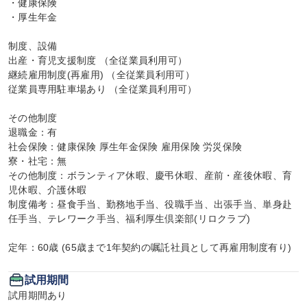
・健康保険

・厚生年金

制度、設備

出産・育児支援制度 （全従業員利用可）

継続雇用制度(再雇用) （全従業員利用可）

従業員専用駐車場あり （全従業員利用可）

その他制度

退職金：有

社会保険：健康保険 厚生年金保険 雇用保険 労災保険

寮・社宅：無

その他制度：ボランティア休暇、慶弔休暇、産前・産後休暇、育
児休暇、介護休暇

制度備考：昼食手当、勤務地手当、役職手当、出張手当、単身赴
任手当、テレワーク手当、福利厚生倶楽部(リロクラブ)

定年：60歳 (65歳まで1年契約の嘱託社員として再雇用制度有り)
試用期間
試用期間あり
