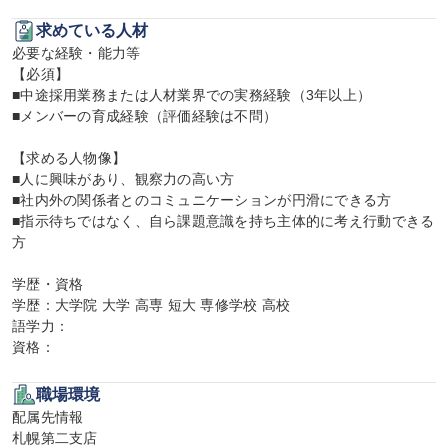
求めている人材
必要な経験・能力等

【必須】

■中途採用業務または人材業界での実務経験（3年以上）

■メンバーの育成経験（評価経験は不問）

【求める人物像】

■人に興味があり、観察力の高い方

■社内外の関係者とのコミュニケーションが円滑にできる方

■指示待ちではなく、自ら課題意識を持ち主体的に考え行動できる
方

学歴・資格

学歴：大学院 大学 高専 短大 専修学校 高校

語学力：

資格：
職場環境
配属先情報

札幌第二支店