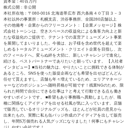
資本金：40百万円

株式公開：非公開

本社所在地：〒080-0016 北海道帯広市 西六条南４０丁目３－３

本社以外の事業所：札幌支店、渋谷事務所、全国280店舗以上

その他備考・企業からのフリーコメント：【企業メッセージ】株
式会社トーシンは、空きスペースの収益化による集客力向上と新
たな収益化のご提供で、テナントでの直営アミューズメント事業
を展開してまいりました。今後は、お子様を含め世代を超えて楽
しめるトータルアミューズメント・クリエイト企業を目指し、次
のフィールドへ。変らぬ絆を大切に、新しいチャレンジで進化し
続ける、ベストパートナーでありたいと願っています。 【入社者
インタビュー】■当社の魅力は、やりたいことに挑戦できる体制が
あるところ。SNSを使った販促企画なども希望を出せばどんどん
任せて貰えますし、店舗も年々増えているため、エリアマネージ
ャーなどのポジションへ随時昇格が可能です！残業NGのため、限
られた時間で自分にできる仕事は？と考えて行動できる点も働き
やすいポイントです。 ■希望もあり事務職へ異動しましたが、職
種に関係なくアイディアを出せる社風が気に入っています。店舗
で販売しているオリジナルグッズも、ほとんどが社員の意見から
出来たもの。実際に私も缶バッジ作成のアイディアを出して販売
し、年間5万個売れる人気グッズになりました！何事にもチャレン
ジしやすい会社です！
