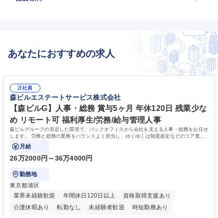
あなたにおすすめの求人
正社員
森ビルエステートサービス株式会社
【森ビルG】人事・総務 賞与5ヶ月 年休120日 残業少な
め リモート可 福利厚生/労務/給与管理人事
森ビルグループの安定した環境で、バックオフィスから会社を支える人事・総務をお任せ
します。 労務と総務の業務をバランスよく担当し、ゆくゆくは制度改定などのコア業務
にも挑戦できる、やりがいある環境です。
月給
26万2000円～36万4000円
勤務地
東京都港区
業界未経験歓迎
年間休日120日以上
資格取得支援あり
介護休暇あり
転勤なし
未経験者歓迎
時短勤務あり