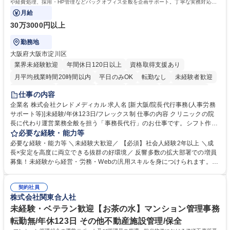
や経費処理、採用・HP管理などバックオフィス全般を企画サポート。丁寧な実務対応で
現場を支え、専門スキルを構築できます。
月給
30万3000円以上
勤務地
大阪府大阪市淀川区
業界未経験歓迎
年間休日120日以上
資格取得支援あり
月平均残業時間20時間以内
平日のみOK
転勤なし
未経験者歓迎
住宅手当あり
退職金あり
在宅OK
賞与あり
完全週休2日制
仕事の内容
交通費支給
駅近5分以内
土日祝休み
昼食補助あり
企業名 株式会社クレドメディカル 求人名 [新大阪/院長代行事務(人事労務
サポート等)]未経験/年休123日/フレックス制 仕事の内容 クリニックの院
長に代わり運営業務全般を担う「事務長代行」のお仕事です。シフト作成
や経費処理、採用・HP管理などバックオフィス全般を企画サポート。丁
必要な経験・能力等
寧な実務対応で現場を支え、専門スキルを構築できます。 当社の開業医支
必要な経験・能力等 ＼未経験大歓迎／ 【必須】社会人経験2年以上 ＼成
援のコンサルタントと連携し、開業後クリニックのバックオフィス全般を
長×安定を高度に両立できる抜群の好環境／ 反響多数の拡大部署での増員
担当します。 ＼具体的には／ ■スタッフのシフト作成、日々の経費処理 ■
募集！未経験から経営・労務・Webの汎用スキルを身につけられます。初
求人原稿の作成や労務サポート、Webサイトの更新管理等 社内でしっか
年度想定年収400万円以上スタートで確実なステップアップが可能！年間
り業務設計を行い手厚いOJTもあるため未経験から安心してスタート可能
休日123日（完全土日祝休）、残業月平均10時間、フレックス制と働きや
です。基本は社内勤務でクリニック訪問はほとんどありません。 募集職種
契約社員
すさも抜群。転勤なしの新大阪本社勤務で、安定した事業基盤のもと腰を
株式会社関東合人社
[新大阪/院長代行事務(人事労務サポート等)]未経験/年休123日/フレックス
据えて長期的キャリアを構築できます。 学歴・資格 学歴：大学院 大学 語
制
学力： 資格：
未経験・ベテラン歓迎【お茶の水】マンション管理事務
転勤無/年休123日 その他不動産施設管理/保全