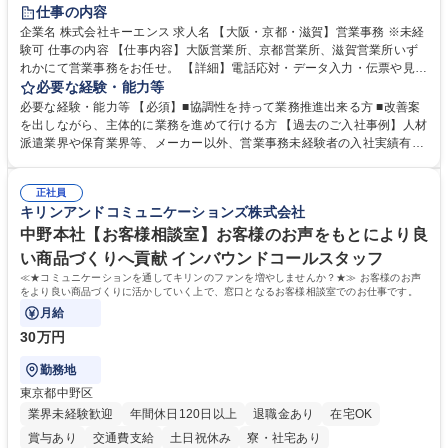
土日祝休み
仕事の内容
企業名 株式会社キーエンス 求人名 【大阪・京都・滋賀】営業事務 ※未経
験可 仕事の内容 【仕事内容】大阪営業所、京都営業所、滋賀営業所いず
れかにて営業事務をお任せ。 【詳細】電話応対・データ入力・伝票や見積
の作成・カタログ送付・来客対応・営業所内で発生する事務業務や業務改
必要な経験・能力等
善をお任せ。 【教育制度】ご入社後、育成担当とペアになりながらOJTに
必要な経験・能力等 【必須】■協調性を持って業務推進出来る方 ■改善案
て業務を覚えていただくことが可能です。業務システムがきちんと構築さ
を出しながら、主体的に業務を進めて行ける方 【過去のご入社事例】人材
れているため、スムーズに仕事に慣れることができる環境です。また、
派遣業界や保育業界等、メーカー以外、営業事務未経験者の入社実績有
「チームで成果を出す文化」があり、良いやり方を積極的に共有しながら
【当社の事務職について】単なる事務ではなく主体性を発揮したサポート
常に改善を目指す風土のため、安心して業務に取り組んでいただけます。
により、キーエンスの付加価値向上に貢献します。ベースの定型業務に加
募集職種 【大阪・京都・滋賀】営業事務 ※未経験可
正社員
えて、お客様や社員の状況に合わせ、能動的なサポート、改善の動きも期
キリンアンドコミュニケーションズ株式会社
待され。組織を支えるスペシャリストとして、チームに貢献し、結果的に
社員から頼られる存在になることができます。平均19:30の退勤以降の業
中野本社【お客様相談室】お客様のお声をもとにより良
務の持ち帰りも禁止されており、メリハリのある働き方となります。 学
い商品づくりへ貢献 インバウンドコールスタッフ
歴・資格 学歴：大学院 大学 高専 短大 語学力： 資格：
≪★コミュニケーションを通してキリンのファンを増やしませんか？★≫ お客様のお声
をより良い商品づくりに活かしていく上で、窓口となるお客様相談室でのお仕事です。
月給
30万円
勤務地
東京都中野区
業界未経験歓迎
年間休日120日以上
退職金あり
在宅OK
賞与あり
交通費支給
土日祝休み
寮・社宅あり