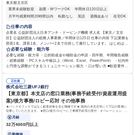
東京都文京区
業界未経験歓迎
副業・WワークOK
年間休日120日以上
月平均残業時間20時間以内
転勤なし
英語
退職金あり
在宅OK
賞与あり
育休あり
完全週休2日制
交通費支給
土日祝休み
仕事の内容
食事補助あり
企業名 公益財団法人日本アンチ・ドーピング機構 求人名 【東京／文京
区】公益財団法人の総務人事業務／年間休日125日 仕事の内容 下記業務を
部長1名、課長1名、メンバー2名で分担して遂行しています。 はじめは担
当者として業務を覚えていただき、ゆくゆくはリーダーやマネージャーポ
必要な経験・能力等
ジションとして活躍いただくことを期待しています。 【総務・人事グルー
必要な経験・能力等 ・公的助成金や補助金の申請・四半期、年間報告経験
プの業務内容】 ・人事制度関連 ・採用活動 ・教育研修の企画、実行 ・勤
・総務経験 ・PCスキル中級以上（Word、Excel、PowerPoint） ・社内外
怠管理 ・官公庁への各種提出 ・法定の会議運営（評議員会、理事会） ・
と円滑な調整ができるコミュニケーション能力 ・口が堅い方 ■歓迎要件
コンプライアンス ・内部規程やルールの管理、整備、文書管理 ・契約関
・採用業務経験 ・英語に抵抗がない方 ・営業経験 学歴・資格 学歴：大学
連 ・衛生管理 ・防災関連・公的助成金の管理・オフィス、ファシリティ
院 大学 高専 短大 専修学校 高校 語学力： 資格：
管理 ・福利厚生関連 ・職員からの問合せ、相談対応 ・その他日常の総務
正社員
株式会社三菱UFJ銀行
業務全般 募集職種 【東京／文京区】公益財団法人の総務人事業務／年間
休日125日
【東京都】本支店の窓口業務(事務手続受付/資産運用提
案)/後方事務/ロビー応対 その他事務
★バックオフィスではなく顧客折衝を含む職種です★ 国内の本支店等にて下記の業務に
従事していただきます。 ■窓口/後方/ロビーにて事務手続等の受付・オペレーション、お
客様対応
月給
32万4000円以上
勤務地