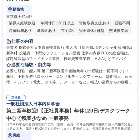
勤務地
東京都千代田区
業界未経験歓迎
年間休日120日以上
資格取得支援あり
経験不問
時短勤務あり
退職金あり
在宅OK
完全週休2日制
交通費支給
駅近5分以内
土日祝休み
第二新卒歓迎
寮・社宅あり
仕事の内容
食事補助あり
託児所あり
企業名 株式会社日本政策投資銀行 求人名 【総合職/ポテンシャル採用(第2
新卒)】投融資一体型のソリューション提案 仕事の内容 DBJの総合職は、
課題解決型のファイナンス業務、投融資審査業務、M＆Aなどアドバイザ
リー業務、地域戦略企画業務など、多様な業務に精通し、複数の専門性を
必要な経験・能力等
掛け合わせて広く社会に貢献していく職種です。 入社後は、横断的なロー
必要な経験・能力等 第二新卒歓迎※金融業界での経験は一切不問です！
テーションを経て適性や専門性に応じたキャリアを形成していただきま
商社、不動産デベロッパー、コンサルティングファーム、監査法人、官公
す。総合職として入社いただき、下記いずれかの部門でご活躍いただきま
庁、インフラ（電力、ガス等）、メーカーなど、幅広い業界からの採用実
す。※未経験の方に関しては、入行後3ヶ月間の金融の実務を学んでいた
績があります。 ＜求める人物像＞DBJでは、強い社会的使命感をもち、今
だく研修を準備しております。 ・法人RM業務・金融機能業務・コーポレ
後の日本のあり方を俯瞰する総合性と、金融分野のフロンティアを切り拓
ート・ナレッジ業務 ※それぞれの業務内容に関しては、別途その他労働条
正社員
く高い志を併せもった人材を求めています。ポテンシャル採用（第2新
一般社団法人日本内科学会
件備考欄に記載 募集職種 【総合職/ポテンシャル採用(第2新卒)】投融資一
卒）では、金融業界での経験や知識を問いません。新たな時代を見据え
体型のソリューション提案
て、複雑化する社会課題の解決に向けて先鞭をつける役割を担いたい、と
第二新卒歓迎!【正社員事務】年休120日/デスクワーク
いう気概をお持ちの方を心待ちにしています。 学歴・資格 学歴：大学院
中心で残業少なめ 一般事務
大学 語学力： 資格：
日本内科学会の会員管理部門にて、医師（会員）の年会費徴収や住所等個人情報の変更シ
ステム入力、電話・FAX対応をお任せします。将来的には、各種委員会の運営事務局業務
などにも幅広く携わっていただきます。
月給