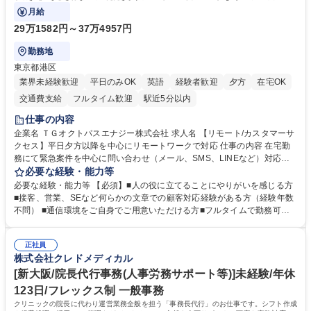
と運用構築の業務となります。
月給
29万1582円～37万4957円
勤務地
東京都港区
業界未経験歓迎
平日のみOK
英語
経験者歓迎
夕方
在宅OK
交通費支給
フルタイム歓迎
駅近5分以内
仕事の内容
企業名 ＴＧオクトパスエナジー株式会社 求人名 【リモート/カスタマーサ
クセス】平日夕方以降を中心にリモートワークで対応 仕事の内容 在宅勤
務にて緊急案件を中心に問い合わせ（メール、SMS、LINEなど）対応、
契約開始手続き処理などを行なっていただきます。カスタマーサクセス
必要な経験・能力等
（Digiops：デジオプス）と運用構築の業務となります。 ■お問い合わせ
必要な経験・能力等 【必須】■人の役に立てることにやりがいを感じる方
対応業務全般（システム入力、契約手続き含む） ■デジタルコミュニケー
■接客、営業、SEなど何らかの文章での顧客対応経験がある方（経験年数
ションツール（メール、SMS、LINE等）を使用 ■お客様のニーズに応じた
不問） ■通信環境をご自身でご用意いただける方■フルタイムで勤務可能
新プラン案内やトラブル対応 ■土日祝は主にメールでの対応、緊急度の高
な方 ※土日祝は1名体制となるため一人の環境で責任を持って業務を行っ
い問い合わせを優先 ■緊急時の電話対応 エネルギー×Tech！お客様に寄り
ていただける方【歓迎要件】■再生可能エネルギーを世の中に広め地球環
添ってサービス提供できることが魅力 募集職種 【リモート/カスタマーサ
正社員
境に貢献したい■改善提案や改善アクション等新しいことに意欲がある方
株式会社クレドメディカル
クセス】平日夕方以降を中心にリモートワークで対応
【英語（語学力）】■翻訳ツールを用い英語でコミュニケーションをとる
ことに抵抗がない方■英語は話せなくても問題はありませんが、英語が話
[新大阪/院長代行事務(人事労務サポート等)]未経験/年休
せますと、よりチャンスが広がります。※日本語がネイティブレベル必須
123日/フレックス制 一般事務
学歴・資格 学歴：大学院 大学 高専 短大 専修学校 高校 語学力： 資格：
クリニックの院長に代わり運営業務全般を担う「事務長代行」のお仕事です。シフト作成