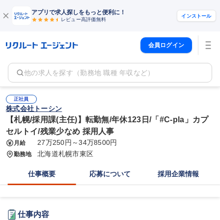
アプリで求人探しをもっと便利に！
インストール
レビュー高評価
無料
会員ログイン
他の求人を探す（勤務地 職種 年収など）
正社員
株式会社トーシン
【札幌/採用課(主任)】転勤無/年休123日/「#C-pla」カプ
セルトイ/残業少なめ 採用人事
27万250円～34万8500円
月給
北海道札幌市東区
勤務地
仕事概要
応募について
採用企業情報
仕事内容