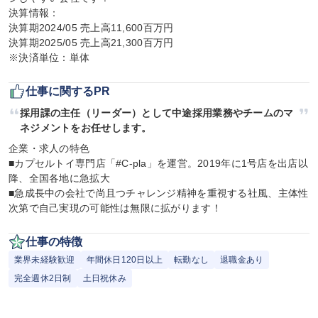
決算情報：

決算期2024/05 売上高11,600百万円

決算期2025/05 売上高21,300百万円

※決済単位：単体
仕事に関するPR
採用課の主任（リーダー）として中途採用業務やチームのマ
ネジメントをお任せします。
企業・求人の特色

■カプセルトイ専門店「#C-pla」を運営。2019年に1号店を出店以
降、全国各地に急拡大

■急成長中の会社で尚且つチャレンジ精神を重視する社風、主体性
次第で自己実現の可能性は無限に拡がります！
仕事の特徴
業界未経験歓迎
年間休日120日以上
転勤なし
退職金あり
完全週休2日制
土日祝休み