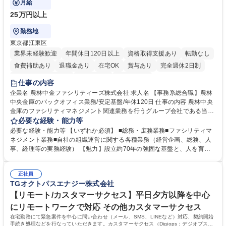
月給
25万円以上
勤務地
東京都江東区
業界未経験歓迎
年間休日120日以上
資格取得支援あり
転勤なし
食費補助あり
退職金あり
在宅OK
賞与あり
完全週休2日制
インセンティブあり
交通費支給
土日祝休み
仕事の内容
企業名 農林中金ファシリティーズ株式会社 求人名 【事務系総合職】農林
中央金庫のバックオフィス業務/安定基盤/年休120日 仕事の内容 農林中央
金庫のファシリティマネジメント関連業務を行うグループ会社である当社
にて、総務・庶務業務やファシリティマネジメントを行う事務系総合職を
必要な経験・能力等
募集いたします。 ■総務・庶務業務：外部委託先（外注先）や契約書の管
必要な経験・能力等 【いずれか必須】 ■総務・庶務業務■ファシリティマ
理、総務部門での管理業務、会計管理や決算業務、印刷物等の制作管理等
ネジメント業務■自社の組織運営に関する各種業務（経営企画、総務、人
※親会社である農林中央金庫から受託した総務庶務業務 ■ファシリティマ
事、経理等の実務経験） 【魅力】設立約70年の強固な基盤と、人を育て
ネジメント業務 農林中央金庫の店舗移転、レイアウト変更等のオフィス環
る「ホワイト」な就業環境 特徴: 1956年設立の農林中央金庫100%出資会
境構築、ビル管理・設備管理、警備、車両運行管理等 ■自社の組織運営に
社。充実した福利厚生と、ワークライフバランスの整った環境がありま
関する各種業務（経営企画、総務、人事、経理等） 募集職種 【事務系総
正社員
す。 また、業務がしっかりと基準化されており、中途入社でも質問しやす
TGオクトパスエナジー株式会社
合職】農林中央金庫のバックオフィス業務/安定基盤/年休120日
く馴染みやすい和やかな社風です。さらに、簿記やファシリティマネジャ
ーなどの資格取得に向けた費用負担や報奨金制度が非常に手厚く、成長で
【リモート/カスタマーサクセス】平日夕方以降を中心
きる環境です。 学歴・資格 学歴：大学院 大学 高専 短大 語学力： 資格：
にリモートワークで対応 その他カスタマーサクセス
日商簿記検定2級
在宅勤務にて緊急案件を中心に問い合わせ（メール、SMS、LINEなど）対応、契約開始
手続き処理などを行なっていただきます。カスタマーサクセス（Digiops：デジオプス）