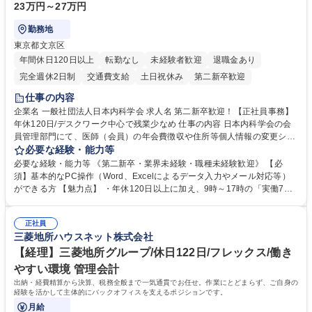
23万円～27万円
勤務地
東京都文京区
年間休日120日以上
転勤なし
未経験者歓迎
退職金あり
完全週休2日制
交通費支給
土日祝休み
第二新卒歓迎
仕事の内容
企業名 一般社団法人日本内科学会 求人名 第二新卒歓迎！【正社員事務】
年休120日/デスクワーク中心で残業少なめ 仕事の内容 日本内科学会の会
員管理部門にて、医師（会員）の年会費徴収や住所等個人情報の変更シス
テム入力、電話・FAX対応をお任せします。将来的には、各種委員会の運
必要な経験・能力等
営事務局業務などにも幅広く携わっていただきます。 【会員管理・データ
必要な経験・能力等 《第二新卒・業界未経験・職種未経験歓迎》 【必
入力業務】 ・医師（会員）の住所変更、個人情報のシステム登録・更新
須】基本的なPC操作（Word、Excelによるデータ入力やメール対応等）
・年会費の徴収管理や入金データの照合確認 【問い合わせ対応】 ・会員
ができる方 【魅力点】 ・年休120日以上に加え、9時～17時の「実働7時
（医師）からの電話、FAX、ネット申請に伴う相談受付 ・複雑な案件のへ
間勤務」で残業も少なくワークライフバランスは抜群です。 【将来的な業
のエスカレーション・連携対応 募集職種 第二新卒歓迎！【正社員事務】
務（各種委員会運営）】 ・学会内における各種委員会のスケジュール調
年休120日/デスクワーク中心で残業少なめ
正社員
整、資料作成、当日の運営サポート 学歴・資格 学歴：大学院 大学 語学
三菱地所ハウスネット株式会社
力： 資格：
【経理】三菱地所グループ/休日122日/フレックス/働き
やすい環境 管理会計
出納・経費精算から決算、税務全般まで一気通貫でお任せ。作業にとどまらず、ご自身の
経験を活かして主体的にバックオフィスを支えるポジションです。
月給