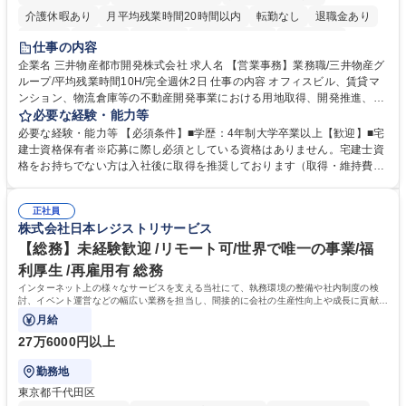
介護休暇あり
月平均残業時間20時間以内
転勤なし
退職金あり
在宅OK
賞与あり
育休あり
完全週休2日制
交通費支給
仕事の内容
駅近5分以内
土日祝休み
寮・社宅あり
企業名 三井物産都市開発株式会社 求人名 【営業事務】業務職/三井物産グ
ループ/平均残業時間10H/完全週休2日 仕事の内容 オフィスビル、賃貸マ
ンション、物流倉庫等の不動産開発事業における用地取得、開発推進、賃
貸運営、売却、仲介・活用提案等を行う営業部門において事務業務を担当
必要な経験・能力等
いただきます。 【詳細】・契約書管理、契約書製本、捺印対応、ファイリ
必要な経験・能力等 【必須条件】■学歴：4年制大学卒業以上【歓迎】■宅
ング、登記簿取得、調書取得・支払業務（各種費用支払、支払管理、請
建士資格保有者※応募に際し必須としている資格はありません。宅建士資
求・支払データ登録、取引先マスター申請対応）・予算作成及び予実管
格をお持ちでない方は入社後に取得を推奨しております（取得・維持費用
理・各種稟議書、報告書作成業務・各種台帳管理、交際費・会議費支払報
の一部補助あり） 【求める人物像】 ・向学心豊かで、主体的に行動でき
告書作成及び月次管理・部内総務庶務全般 など※※配属先によっては上記
る方。 ・社内外の多様な関係者と協調して業務を進められるコミュニケー
の他に担当頂く業務が発生する場合があります。 募集職種 【営業事務】
正社員
ション力がある方。 ・チャレンジを厭わず、粘り強く業務に取り組める
株式会社日本レジストリサービス
業務職/三井物産グループ/平均残業時間10H/完全週休2日
方。多様な関係者と謙虚に信頼関係を構築でき、期限を意識したスケジュ
ール管理が出来る方。※将来的に他部署（営業部門、コーポレート部門）
【総務】未経験歓迎 /リモート可/世界で唯一の事業/福
へのジョブローテーションの可能性があります。 学歴・資格 学歴：大学
利厚生 /再雇用有 総務
院 大学 語学力： 資格：宅地建物取引士
インターネット上の様々なサービスを支える当社にて、執務環境の整備や社内制度の検
討、イベント運営などの幅広い業務を担当し、間接的に会社の生産性向上や成長に貢献し
ている部署です。
月給
27万6000円以上
勤務地
東京都千代田区