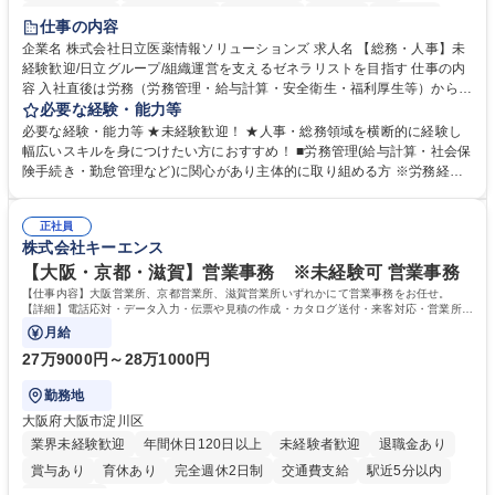
住宅手当あり
時短勤務あり
退職金あり
在宅OK
賞与あり
仕事の内容
育休あり
完全週休2日制
交通費支給
土日祝休み
寮・社宅あり
企業名 株式会社日立医薬情報ソリューションズ 求人名 【総務・人事】未
経験歓迎/日立グループ/組織運営を支えるゼネラリストを目指す 仕事の内
容 入社直後は労務（労務管理・給与計算・安全衛生・福利厚生等）からお
任せいたします。将来は総務・採用・教育業務へ守備範囲を広げ、組織運
必要な経験・能力等
営を支えるゼネラリストをめざせます。 ・初期業務：労働時間管理、給与
必要な経験・能力等 ★未経験歓迎！ ★人事・総務領域を横断的に経験し
計算、社会保険対応、福利厚生管理、安全衛生、健康経営推進等をお任せ
幅広いスキルを身につけたい方におすすめ！ ■労務管理(給与計算・社会保
します。ご経験に応じて、休職者管理など、幅広く経験を積んでいただき
険手続き・勤怠管理など)に関心があり主体的に取り組める方 ※労務経験
ます。 ・将来的な広がり：総務・採用・教育・税務対応・経営企画等。
者は早期にご活躍いただけます。 ■チームで仕事を推進できる方■将来は
★メンバーがマンツーマンで丁寧に教えるため、ご経験が浅くても安心！
マネジメント職として活躍したい 【尚可】■人事、労務、採用、教育業務
幅広く経験を積みたい意欲がある方に最適な環境です。 募集職種 【総
正社員
のご経験 ■労務管理（給与計算・社会保険手続き・勤怠管理など）の経験
株式会社キーエンス
務・人事】未経験歓迎/日立グループ/組織運営を支えるゼネラリストを目
■衛生管理者の資格をお持ちの方 学歴・資格 学歴：大学院 大学 高専 短大
指す
専修学校 高校 語学力： 資格：
【大阪・京都・滋賀】営業事務 ※未経験可 営業事務
【仕事内容】大阪営業所、京都営業所、滋賀営業所いずれかにて営業事務をお任せ。
【詳細】電話応対・データ入力・伝票や見積の作成・カタログ送付・来客対応・営業所内
で発生する事務業務や業務改善をお任せ。
月給
27万9000円～28万1000円
勤務地
大阪府大阪市淀川区
業界未経験歓迎
年間休日120日以上
未経験者歓迎
退職金あり
賞与あり
育休あり
完全週休2日制
交通費支給
駅近5分以内