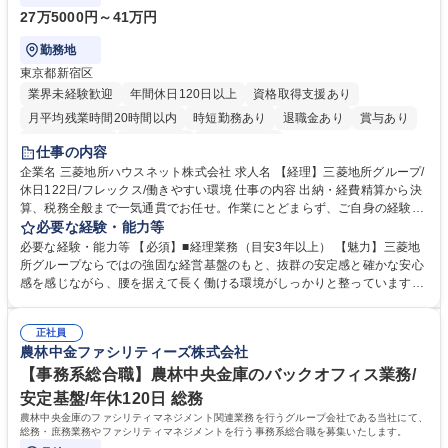
27万5000円～41万円
勤務地
東京都新宿区
業界未経験歓迎
年間休日120日以上
資格取得支援あり
月平均残業時間20時間以内
時短勤務あり
退職金あり
賞与あり
完全週休2日制
交通費支給
寮・社宅あり
仕事の内容
企業名 三菱地所ハウスネット株式会社 求人名 【経理】三菱地所グループ/
休日122日/フレックス/働きやすい環境 仕事の内容 出納・経費精算から決
算、税務全般まで一気通貫でお任せ。作業にとどまらず、ご自身の経験を
活かして主体的にバックオフィスを支えるポジションです。 経理業務全般
必要な経験・能力等
をお任せします。 ■出納業務（日々の入出金、経費精算業務） ■管理会
必要な経験・能力等 【必須】■経理業務（目安3年以上） 【魅力】三菱地
計・税務（月次実績資料作成、四半期決算、税務全般など） 募集職種
所グループならではの強固な経営基盤のもと、抜群の安定感と確かな安心
【経理】三菱地所グループ/休日122日/フレックス/働きやすい環境
感を感じながら、腰を据えて長く働ける環境がしっかりと整っています。
当社では現在、働き方改革や徹底した業務効率化を推進中。ワークライフ
バランスの実現に向けて有給休暇の取得を強力に後押ししており、長期休
正社員
暇の取得はもちろん、日々のプライベートの時間も十分に確保できるよ
農林中金ファシリティーズ株式会社
う、職場環境が整備されています。 「これまでの経理経験を活かしつつ、
仕事も私生活も両立させたい」という方におすすめです。 学歴・資格 学
【事務系総合職】農林中央金庫のバックオフィス業務/
歴：大学院 大学 高専 短大 専修学校 高校 語学力： 資格：日商簿記検定3
安定基盤/年休120日 総務
級
農林中央金庫のファシリティマネジメント関連業務を行うグループ会社である当社にて、
総務・庶務業務やファシリティマネジメントを行う事務系総合職を募集いたします。