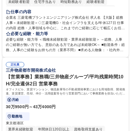
未経験者歓迎
住宅手当あり
時短勤務あり
経験者歓迎
退職金あり
在宅OK
賞与あり
完全週休2日制
交通費支給
仕事の内容
駅近5分以内
土日祝休み
服装自由
寮・社宅あり
食事補助あり
企業名 三菱電機プラントエンジニアリング株式会社 求人名 【大阪】総務
人事＜未経験歓迎＞◇三菱電機G・社会インフラを支える/年休127日 仕事
の内容 総務・人事領域を中心に、これまでのご経験に応じて幅広くお任せ
します。 ＜具体的には＞ ・総務/人事労務（給与・社保・勤怠管理など）
必要な経験・能力等
・採用・教育研修 ・福利厚生運用 など ※基本的には事務所勤務ですが、
必要な経験・能力等 ＜職種未経験歓迎・業界未経験歓迎＞ ～総務、人事
採用や教育等の業務内容により、関西圏以外への日帰り・宿泊を伴う国内
のご経験が無い方でも、意欲のある方であれば未経験OK～ ■歓迎条件：総
出張もございます。 ※担当業務を持ちつつ、お互いに助け合いながら、総
務、人事のご経験をお持ちの方（業界不問） ■求める人物像：・社内外の
務部という組織として協力しながら進める体制です。 募集職種 【大阪】
関係各部門との調整を率先して行い、業務を円滑に遂行できる協調性やコ
総務人事＜未経験歓迎＞◇三菱電機G・社会インフラを支える/年休127日
ミュニケーション能力を持っている方 ・人事総務領域に興味がありゼネラ
正社員
リスト志向をお持ちの方 学歴・資格 学歴：大学院 大学 語学力： 資格：
三井物産都市開発株式会社
【営業事務】業務職/三井物産グループ/平均残業時間10
H/完全週休2日 営業事務
オフィスビル、賃貸マンション、物流倉庫等の不動産開発事業における用地取得、開発推
進、賃貸運営、売却、仲介・活用提案等を行う営業部門において事務業務を担当いただき
ます。
月給
30万9500円～43万4000円
勤務地
東京都港区
業界未経験歓迎
年間休日120日以上
資格取得支援あり