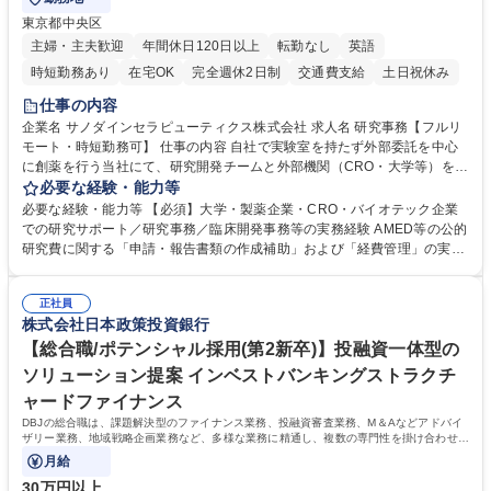
東京都中央区
主婦・主夫歓迎
年間休日120日以上
転勤なし
英語
時短勤務あり
在宅OK
完全週休2日制
交通費支給
土日祝休み
仕事の内容
企業名 サノダインセラピューティクス株式会社 求人名 研究事務【フルリ
モート・時短勤務可】 仕事の内容 自社で実験室を持たず外部委託を中心
に創薬を行う当社にて、研究開発チームと外部機関（CRO・大学等）をつ
なぐハブとして、契約・発注・予算管理などの研究事務全般をお任せしま
必要な経験・能力等
す。 ■見積取得、発注、検収、請求処理等の事務手続き ■委託先との定例
必要な経験・能力等 【必須】大学・製薬企業・CRO・バイオテック企業
会議の調整・アジェンダ準備・議事録作成 ■研究報告書、試験関連資料、
での研究サポート／研究事務／臨床開発事務等の実務経験 AMED等の公的
SOP等の整備・版管理・保管 ■研究開発の進捗・タイムライン・予算執行
研究費に関する「申請・報告書類の作成補助」および「経費管理」の実務
管理サポート ■AMED等公的研究費の申請・報告書類作成補助および経費
経験 【尚可】 ■URA経験または産学連携・研究費管理の経験 ■AMED等の
管理 ■社内外関係者との連絡調整・その他研究開発に関わる総務・庶務 募
公的研究費の申請・執行管理経験 ■英語での文書読解・メール対応力 【働
集職種 研究事務【フルリモート・時短勤務可】
正社員
き方について】フルリモートやハイブリッド勤務、時短勤務など個々のラ
株式会社日本政策投資銀行
イフスタイルに応じた柔軟な働き方が可能です。育児や介護との両立も応
【総合職/ポテンシャル採用(第2新卒)】投融資一体型の
援します。 学歴・資格 学歴：大学院 大学 語学力： 資格：
ソリューション提案 インベストバンキングストラクチ
ャードファイナンス
DBJの総合職は、課題解決型のファイナンス業務、投融資審査業務、M＆Aなどアドバイ
ザリー業務、地域戦略企画業務など、多様な業務に精通し、複数の専門性を掛け合わせて
広く社会に貢献していく職種です。
月給
30万円以上