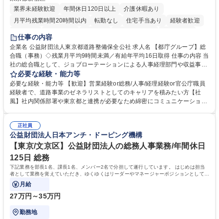
業界未経験歓迎
年間休日120日以上
介護休暇あり
月平均残業時間20時間以内
転勤なし
住宅手当あり
経験者歓迎
研修あり
退職金あり
賞与あり
完全週休2日制
交通費支給
仕事の内容
駅近5分以内
資格取得手当あり
食事補助あり
企業名 公益財団法人東京都道路整備保全公社 求人名 【都庁グループ】総
合職（事務）◇残業月平均9時間未満／有給年平均16日取得 仕事の内容 当
社の総合職として、ジョブローテーションによる人事経理部門や収益事業
等のフロント部門の部署等幅広い部署での業務をお任せいたします。研修
必要な経験・能力等
制度やキャリア支援が充実しております！ ※下記業務詳細 【業務詳細】■
必要な経験・能力等 【歓迎】営業経験or総務/人事/経理経験or官公庁職員
管理部門：広報、人事、経理など当公社の運営に係る管理業務 ■収益部
経験者で、道路事業のゼネラリストとしてのキャリアを積みたい方【社
門：駐車場の新規開拓、管理運営、新宿駅西口広場の「イベントコーナ
風】社内関係部署や東京都と連携が必要なため綿密にコミュニケーション
ー」などの管理運営 ■道路部門：整備の急がれる骨格幹線道路や木造住宅
を図っています。 【業務の魅力】■幅広く携われる：総合職（事務）で
密集地域の特定整備路線の用地取得、道路に関する普及啓発事業、都内の
は、駐車場の管理運営や道路用地の取得、公益財団法人の中枢を担う管理
道路施設や道路工事現場の見学ツアー事業 ※入社後は上記いずれかの部門
正社員
部門など多岐に渡る業務を経験できます。 ■様々なプロジェクト：駐車場
公益財団法人日本アンチ・ドーピング機構
へ配属。※業務内容変更の範囲：会社の定める業務 募集職種 【都庁グル
事業の他、新宿駅西口広場内に設置された照明を兼ねた広告「ブライトサ
ープ】総合職（事務）◇残業月平均9時間未満／有給年平均16日取得
イン」の管理運営を行うなど、事業収益を生み出す活動を積極的に行って
【東京/文京区】公益財団法人の総務人事業務/年間休日
います。 学歴・資格 学歴：大学院 大学 高専 短大 専修学校 高校 語学力：
125日 総務
資格：
下記業務を部長1名、課長1名、メンバー2名で分担して遂行しています。 はじめは担当
者として業務を覚えていただき、ゆくゆくはリーダーやマネージャーポジションとして活
躍いただくことを期待しています。
月給
27万円～35万円
勤務地