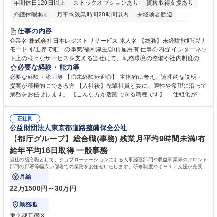
年間休日120日以上
ストックオプションあり
資格取得支援あり
介護休暇あり
月平均残業時間20時間以内
未経験者歓迎
住宅手当あり
時短勤務あり
研修あり
在宅OK
賞与あり
仕事の内容
完全週休2日制
交通費支給
駅近5分以内
土日祝休み
服装自由
企業名 株式会社日本レジストリサービス 求人名 【総務】未経験歓迎◎/リ
モート可/世界で唯一の事業/福利厚生◎/再雇用有 仕事の内容 インターネッ
ト上の様々なサービスを支える当社にて、執務環境の整備や社内制度の検
討、イベント運営などの幅広い業務を担当し、間接的に会社の生産性向上
必要な経験・能力等
や成長に貢献している部署です。 会社の全メンバーが安心して長く成果を
必要な経験・能力等 【◎未経験歓迎◎】 主体的に考え、論理的な説明・
発揮できる環境を整えるために、毎日のメンテナンスや維持管理に加え、
提案が積極的にできる方 【入社後】先輩社員と共に、適性や希望に沿って
新たな施策検討を積極的に行っていただき、会社全体を巻き込み課題解決
業務をお任せします。 【こんな方が活躍できる職種です】 ・仕組化が好
を推進。 ・オフィス運営：執務環境の整備・物品管理・社内規定整備/改
き/得意・協働の姿勢を持っている・優先順位付け、マルチタスクが得意・
善・イベント企画/運営・非常時の対応 など、本人の希望や適性によって
様々な立場で物事を考えられる・定型業務だけでなく突発的な出来事にも
幅広い業務の体得が可能で、多様なキャリアパスを描くことも可能です。
正社員
対処できる・新しいことに興味関心がある 【魅力】■自己啓発支援：資格
公益財団法人東京都道路整備保全公社
募集職種 【総務】未経験歓迎◎/リモート可/世界で唯一の事業/福利厚生◎/
取得や通信教育など費用の80%（年間25万円まで）を補助 ■住宅手当：家
再雇用有
賃の50%（月額7万円まで）を補助 学歴・資格 学歴：大学院 大学 語学
【都庁グループ】総合職(事務) 残業月平均9時間未満/有
力： 資格：
給年平均16日取得 一般事務
当社の総合職として、ジョブローテーションによる人事経理部門や収益事業等のフロント
部門の部署等幅広い部署での業務をお任せいたします。研修制度やキャリア支援が充実し
ております！ ※下記業務詳細
月給
22万1500円～30万円
勤務地
東京都新宿区