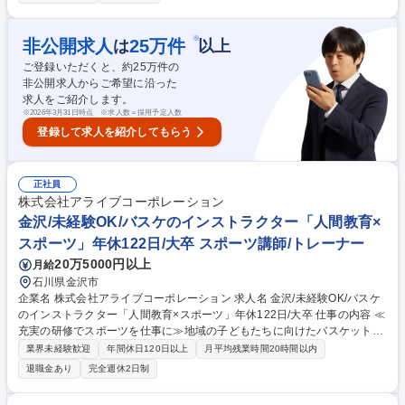
【具体的には】 ■児童への体操の指導 ■売上や利益、諸経費の管理 ■複数
教室の運営・管理 ■スタッフの管理や人材育成 ★幼児から小学生までの児
童をメインとした体操教室で、指導から教室運営まで幅広く活躍すること
※
非公開求人
25
万件
は
以上
ができます。ネイス本部の研修プログラムがあるので、未経験の方でも無
ご登録いただくと、約
25
万件の
理なく業務が覚えられる環境です。 募集職種 【フレンドタウン交野校/イ
非公開求人からご希望に沿った
ンストラクター】子ども向けの体操教室/未経験歓迎！
求人をご紹介します。
※
2026年3月31日時点 ※求人数＝採用予定人数
登録して求人を紹介してもらう
正社員
株式会社アライブコーポレーション
金沢/未経験OK/バスケのインストラクター「人間教育×
スポーツ」年休122日/大卒 スポーツ講師/トレーナー
20万5000円以上
月給
石川県金沢市
企業名 株式会社アライブコーポレーション 求人名 金沢/未経験OK/バスケ
のインストラクター「人間教育×スポーツ」年休122日/大卒 仕事の内容 ≪
充実の研修でスポーツを仕事に≫地域の子どもたちに向けたバスケットボ
ールスクールの運営・指導をお任せします。明確な評価制度と段階的な研
業界未経験歓迎
年間休日120日以上
月平均残業時間20時間以内
修があり、未経験から教育のプロへ成長可能です。 ■スクール指導：幼児
退職金あり
完全週休2日制
から小学生を対象に１クラス約１０から３０名へ指導（1回約60分程度）
■教室運営：体験会の企画やチラシ配布を通じた会員獲得 ■イベント企