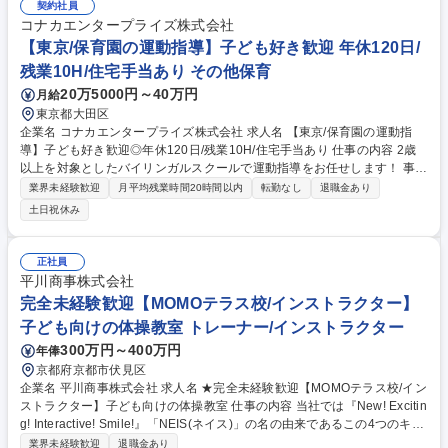
など社会性の教育 ■保護者対応やコミュニケーション ■SNS発信やイベン
契約社員
ト運営補助 【業務の流れ】出社後、事務作業やレッスン準備。お昼を休憩
コナカエンタープライズ株式会社
を挟んで、午後からレッスン開始。1レッスン50分×4～5クラス（土日7～
【東京/保育園の運動指導】子ども好き歓迎 年休120日/
8クラス）担当していただきます。レッスン終了後、ミーティングや掃除
残業10H/住宅手当あり その他保育
などの閉店作業がございます。 募集職種 未経験歓迎【体操教室インスト
20万5000円～40万円
月給
ラクター/23区】子供好き必見/正社員登用実績90%
東京都大田区
企業名 コナカエンタープライズ株式会社 求人名 【東京/保育園の運動指
導】子ども好き歓迎◎年休120日/残業10H/住宅手当あり 仕事の内容 2歳
以上を対象としたバイリンガルスクールで運動指導をお任せします！ 事務
作業や運動指導は交代で行い、効率化を徹底し20時には完全退園です！幅
業界未経験歓迎
月平均残業時間20時間以内
転勤なし
退職金あり
広い年代層の方が活躍されています♪ 【業務内容】 独自の運動指導コンテ
土日祝休み
ンツに基づき、跳び箱やマット運動、球技などのレッスンを行います。1
クラス30名程を外国人講師と共に担当。 ■英語は話せなくてOK！「身体
を動かす楽しさ」を伝えるのが主役です。 レッスン外では着替えの介助な
正社員
どの保育補助、運動会の企画・運営も行います。紳士服のコナカグループ
平川商事株式会社
で安定感ばっちりです◎ 募集職種 【東京/保育園の運動指導】子ども好き
完全未経験歓迎【MOMOテラス校/インストラクター】
歓迎◎年休120日/残業10H/住宅手当あり
子ども向けの体操教室 トレーナー/インストラクター
300万円～400万円
年俸
京都府京都市伏見区
企業名 平川商事株式会社 求人名 ★完全未経験歓迎【MOMOテラス校/イン
ストラクター】子ども向けの体操教室 仕事の内容 当社では『New! Excitin
g! Interactive! Smile!』「NEIS(ネイス)」の名の由来であるこの4つのキー
ワードを合言葉に、心と体の健康作りのお手伝いをしております。 【具体
業界未経験歓迎
退職金あり