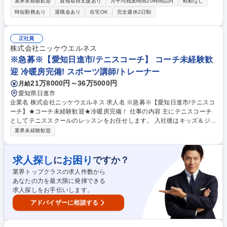
い思いからパーソナルジムを立ち上げました。様々なスポーツ競技のトレ
業界未経験歓迎
資格取得支援あり
月平均残業時間20時間以内
転勤なし
ーニングとゴルフ専用プログラムがあります。 ■パーソナル指導：アスリ
時短勤務あり
退職金あり
在宅OK
完全週休2日制
ートや一般のお客様の目標・体調に合わせたトレーニングプログラムを作
成し、マンツーマンで指導します ■コンディショニング：姿勢の調整や柔
軟性の向上、疲労回復など、体の不調や課題にアプローチします ■店舗運
正社員
営：受付・予約管理・清掃・備品管理・SNS更新・売上管理など、店舗全
株式会社ニッケウエルネス
体の運営 募集職種 【パーソナルジムのトレーナー】Web制作会社のジム│
※急募※【愛知日進市/テニスコーチ】 コーチ未経験歓
プロ帯同│幅広いキャリア
迎 冷暖房完備! スポーツ講師/トレーナー
21万8000円～36万5000円
月給
愛知県日進市
企業名 株式会社ニッケウエルネス 求人名 ※急募※【愛知日進市/テニスコ
ーチ】★コーチ未経験歓迎★冷暖房完備！ 仕事の内容 主にテニスコーチ
としてテニススクールのレッスンをお任せします。 入社後はキッズ＆ジュ
ニア/一般コースの初級クラスやアシスタントとして実戦経験を積んでいた
業界未経験歓迎
だき、実力に応じて上級クラスまでお任せします！ 【具体的には・・・】
■レッスン業務：幼稚園児～主婦・サラリーマン・年配の方まで様々な方
のレッスンを行い、実力次第で上級クラスをお任せすることもあります！
求人探し
お困り
に
ですか？
【その他】 ■テニスレッスンに関わる業務全般■物販■イベント企画■スク
業界トップクラスの求人件数から
ール生の管理などスクールを盛り立てていくお仕事になります！ 募集職種
あなたの力を最大限に発揮できる
※急募※【愛知日進市/テニスコーチ】★コーチ未経験歓迎★冷暖房完備！
求人探しをお手伝いします。
アドバイザーに相談する