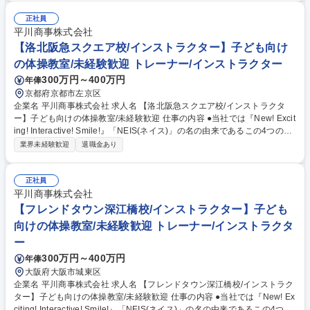
営・管理 ■スタッフの管理や人材育成 ★幼児から小学生までの児童をメイ
ンとした体操教室で、指導から教室運営まで幅広く活躍することができま
正社員
す。ネイス本部の研修プログラムがあるので、未経験の方でも無理なく業
平川商事株式会社
務が覚えられる環境です。 募集職種 【フレスポ阿波座校/インストラクタ
【洛北阪急スクエア校/インストラクター】子ども向け
ー】子ども向けの体操教室/未経験歓迎
の体操教室/未経験歓迎 トレーナー/インストラクター
300万円～400万円
年俸
京都府京都市左京区
企業名 平川商事株式会社 求人名 【洛北阪急スクエア校/インストラクタ
ー】子ども向けの体操教室/未経験歓迎 仕事の内容 ●当社では『New! Excit
ing! Interactive! Smile!』「NEIS(ネイス)」の名の由来であるこの4つのキ
ーワードを合言葉に、心と体の健康作りのお手伝いをしております。 【具
業界未経験歓迎
退職金あり
体的には】 ■児童への体操の指導 ■売上や利益、諸経費の管理 ■複数教室
の運営・管理 ■スタッフの管理や人材育成 ★幼児から小学生までの児童を
メインとした体操教室で、指導から教室運営まで幅広く活躍することがで
正社員
きます。ネイス本部の研修プログラムがあるので、未経験の方でも無理な
平川商事株式会社
く業務が覚えられる環境です。 募集職種 【洛北阪急スクエア校/インスト
【フレンドタウン深江橋校/インストラクター】子ども
ラクター】子ども向けの体操教室/未経験歓迎
向けの体操教室/未経験歓迎 トレーナー/インストラクタ
ー
300万円～400万円
年俸
大阪府大阪市城東区
企業名 平川商事株式会社 求人名 【フレンドタウン深江橋校/インストラク
ター】子ども向けの体操教室/未経験歓迎 仕事の内容 ●当社では『New! Ex
citing! Interactive! Smile!』「NEIS(ネイス)」の名の由来であるこの4つの