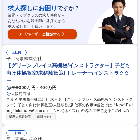
の運営・管理 ■スタッフの管理や人材育成 ★幼児から小学生までの児童を
メインとした体操教室で、指導から教室運営まで幅広く活躍することがで
求人探し
お困り
に
ですか？
きます。ネイス本部の研修プログラムがあるので、未経験の方でも無理な
業界トップクラスの求人件数から
く業務が覚えられる環境です。 募集職種 【イオンモール草津校/インスト
あなたの力を最大限に発揮できる
ラクター】子ども向けの体操教室/未経験歓迎
求人探しをお手伝いします。
アドバイザーに相談する
正社員
平川商事株式会社
【グリーンプレイス高槻校/インストラクター】子ども
向け体操教室/未経験歓迎! トレーナー/インストラクタ
ー
300万円～400万円
年俸
大阪府高槻市
企業名 平川商事株式会社 求人名 【グリーンプレイス高槻校/インストラク
ター】子ども向け体操教室/未経験歓迎! 仕事の内容 ■当社では『New! Exci
ting! Interactive! Smile!』「NEIS(ネイス)」の名の由来であるこの4つのキ
ーワードを合言葉に、心と体の健康作りのお手伝いをしております！ 【具
業界未経験歓迎
退職金あり
体的には】 ■児童への体操の指導 ■売上や利益、諸経費の管理 ■複数教室
の運営・管理 ■スタッフの管理や人材育成 ★幼児から小学生までの児童を
メインとした体操教室で、指導から教室運営まで幅広く活躍することがで
正社員
きます。ネイス本部の研修プログラムがあるので、未経験の方でも無理な
平川商事株式会社