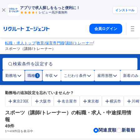
アプリで求人探しをもっと便利に！
インストール
レビュー高評価
無料
会員ログイン
/
/
/
転職・求人トップ
教育/保育専門職
講師/トレーナー
スポーツ（講師/トレーナー）
検索条件を設定する
勤務地
職種
年収
こだわり条件
雇用形態
新着のみ
1
勤務地の追加設定を忘れていませんか？
東京23区
大阪市
名古屋市
東京都
横浜市
川崎
スポーツ（講師/トレーナー）の転職・求人・中途採用情
報
49
件
関連度順
新着順
1
〜
49
件目を表示中