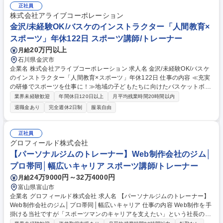
画：（毎年子どもの大きな成長に職員が感動する）合宿や大会の企画・運
正社員
営 ★入会インセンティブ有！（1人の入会につき3,000円を支給） 募集職
株式会社アライブコーポレーション
種 金沢/未経験OK/バスケのインストラクター「人間教育×スポーツ」年休
金沢/未経験OK/バスケのインストラクター「人間教育×
122日/大卒
スポーツ」年休122日 スポーツ講師/トレーナー
20万円以上
月給
石川県金沢市
企業名 株式会社アライブコーポレーション 求人名 金沢/未経験OK/バスケ
のインストラクター「人間教育×スポーツ」年休122日 仕事の内容 ≪充実
の研修でスポーツを仕事に！≫地域の子どもたちに向けたバスケットボー
ルスクールの運営・指導をお任せします。明確な評価制度と段階的な研修
業界未経験歓迎
年間休日120日以上
月平均残業時間20時間以内
があり、未経験から教育のプロへ成長可能です。 ■スクール指導：幼児か
退職金あり
完全週休2日制
服装自由
ら小学生を対象に１クラス約１０から３０名へ指導（1回約60分程度） ■
教室運営：体験会の企画やチラシ配布を通じた会員獲得 ■イベント企画：
（毎年子どもの大きな成長に職員が感動する）合宿や大会の企画・運営 ★
正社員
入会インセンティブ有！（1人の入会につき3,000円を支給） 募集職種 金
グロフィールド株式会社
沢/未経験OK/バスケのインストラクター「人間教育×スポーツ」年休122日
【パーソナルジムのトレーナー】Web制作会社のジム│
プロ帯同│幅広いキャリア スポーツ講師/トレーナー
24万9000円～32万4000円
月給
富山県富山市
企業名 グロフィールド株式会社 求人名 【パーソナルジムのトレーナー】
Web制作会社のジム│プロ帯同│幅広いキャリア 仕事の内容 Web制作を手
掛ける当社ですが「スポーツマンのキャリアを支えたい」という社長の熱