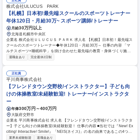
のレッスンを行い、実力次第で上級クラスをお任せすることもあります！
正社員
【その他】 ■テニスレッスンに関わる業務全般■物販■イベント企画■スク
株式会社ULUCUS PARK
ール生の管理などスクールを盛り立てていくお仕事になります！ 募集職種
【札幌】日本初!最先端スクールのスポーツトレーナー
※急募※【千葉佐倉市/テニスコーチ】★コーチ未経験歓迎★冷暖房完備！
年休120日・月給30万~ スポーツ講師/トレーナー
30万円以上
月給
北海道札幌市中央区
企業名 株式会社ＵＬＵＣＵＳ ＰＡＲＫ 求人名 【札幌】日本初！最先端ス
クールのスポーツトレーナー◆年休120日・月給30万～ 仕事の内容 「マ
ルチスポーツ×睡眠科学」を掛け合わせた最先端の教育・身体づくり施設
にて、子どもたちへのスポーツ指導や施設の空間管理、保護者様へのフィ
退職金あり
完全週休2日制
ードバック、送迎バス運行等をお任せ。 ■20種類以上の競技から20分単位
でメニューを構成するスポーツ指導 ■子どもの進捗等に合わせ3,000通り
から最適なカリキュラムを提案 ■アロマ香る最先端施設(地上4階～地下3
正社員
階)の空間・安全管理・清掃 ■LINEのチャットを用いた動画共有など、保
平川商事株式会社
護者様へのフィードバック ■サッポロドラッグストアーと共同運行する送
【フレンドタウン交野校/インストラクター】子ども向
迎バス(ハイエース)の運行 ■季節ごとのイベントや新しいスポーツメニュ
けの体操教室/未経験歓迎! トレーナー/インストラクタ
ー・カリキュラムの企画 募集職種 【札幌】日本初！最先端スクールのス
ー
ポーツトレーナー◆年休120日・月給30万～
300万円～400万円
年俸
大阪府交野市
企業名 平川商事株式会社 求人名 【フレンドタウン交野校/インストラクタ
ー】子ども向けの体操教室/未経験歓迎！ 仕事の内容 ■当社では『New! Ex
citing! Interactive! Smile!』「NEIS(ネイス)」の名の由来であるこの4つの
キーワードを合言葉に、心と体の健康作りのお手伝いをしております！
業界未経験歓迎
退職金あり