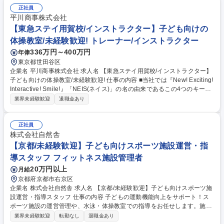
インとした体操教室で、指導から教室運営まで幅広く活躍することができ
正社員
ます。ネイス本部の研修プログラムがあるので、未経験の方でも無理なく
平川商事株式会社
業務が覚えられる環境です。 募集職種 【イズミヤ国分町校/インストラク
【東急ステイ用賀校/インストラクター】子ども向けの
ター】子ども向けの体操教室/未経験歓迎！
体操教室/未経験歓迎! トレーナー/インストラクター
336万円～400万円
年俸
東京都世田谷区
企業名 平川商事株式会社 求人名 【東急ステイ用賀校/インストラクター】
子ども向けの体操教室/未経験歓迎! 仕事の内容 ■当社では『New! Exciting!
Interactive! Smile!』「NEIS(ネイス)」の名の由来であるこの4つのキーワ
ードを合言葉に、心と体の健康作りのお手伝いをしております！ 【具体的
業界未経験歓迎
退職金あり
には】 ■児童への体操の指導 ■売上や利益、諸経費の管理 ■複数教室の運
営・管理 ■スタッフの管理や人材育成 ★幼児から小学生までの児童をメイ
ンとした体操教室で、指導から教室運営まで幅広く活躍することができま
正社員
す。ネイス本部の研修プログラムがあるので、未経験の方でも無理なく業
株式会社自然舎
務が覚えられる環境です。 募集職種 【東急ステイ用賀校/インストラクタ
【京都/未経験歓迎】子ども向けスポーツ施設運営・指
ー】子ども向けの体操教室/未経験歓迎!
導スタッフ フィットネス施設管理者
20万円以上
月給
京都府京都市右京区
企業名 株式会社自然舎 求人名 【京都/未経験歓迎】子ども向けスポーツ施
設運営・指導スタッフ 仕事の内容 子どもの運動機能向上をサポート！ス
ポーツ施設の運営管理や、水泳・体操教室での指導をお任せします。施設
の立ち上げ業務（水質管理等）から、お客様が安全に楽しめる環境づくり
業界未経験歓迎
転勤なし
退職金あり