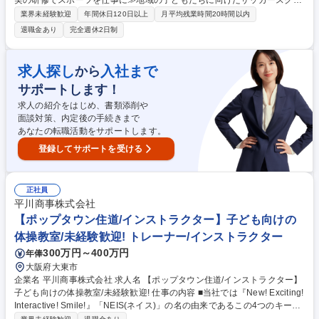
実の研修でスポーツを仕事に≫地域の子どもたちに向けたサッカースクー
ルの運営・指導をお任せします。明確な評価制度と段階的な研修があり、
業界未経験歓迎
年間休日120日以上
月平均残業時間20時間以内
未経験から教育のプロへ成長可能です。 ■スクール指導：幼児から小学生
退職金あり
完全週休2日制
を対象に１クラス約１０から３０名へ指導（1回約60分程度） ■教室運
営：体験会の企画やチラシ配布を通じた会員獲得 ■イベント企画：（毎年
子どもの大きな成長に職員が感動する）合宿や大会の企画・運営 ★入会イ
求人探し
入社まで
から
ンセンティブ有！（1人の入会につき3,000円を支給） 募集職種 金沢/未経
サポートします！
験OK/サッカーのインストラクター「人間教育×スポーツ」年休122日
求人の紹介をはじめ、書類添削や
面談対策、内定後の手続きまで
あなたの転職活動をサポートします。
登録してサポートを受ける
正社員
平川商事株式会社
【ポップタウン住道/インストラクター】子ども向けの
体操教室/未経験歓迎! トレーナー/インストラクター
300万円～400万円
年俸
大阪府大東市
企業名 平川商事株式会社 求人名 【ポップタウン住道/インストラクター】
子ども向けの体操教室/未経験歓迎! 仕事の内容 ■当社では『New! Exciting!
Interactive! Smile!』「NEIS(ネイス)」の名の由来であるこの4つのキーワ
ードを合言葉に、心と体の健康作りのお手伝いをしております！ 【具体的