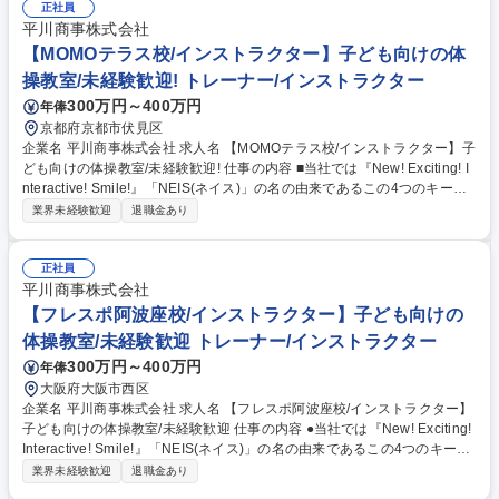
正社員
平川商事株式会社
【MOMOテラス校/インストラクター】子ども向けの体
操教室/未経験歓迎! トレーナー/インストラクター
300万円～400万円
年俸
京都府京都市伏見区
企業名 平川商事株式会社 求人名 【MOMOテラス校/インストラクター】子
ども向けの体操教室/未経験歓迎! 仕事の内容 ■当社では『New! Exciting! I
nteractive! Smile!』「NEIS(ネイス)」の名の由来であるこの4つのキーワ
ードを合言葉に、心と体の健康作りのお手伝いをしております！ 【具体的
業界未経験歓迎
退職金あり
には】 ■児童への体操の指導 ■売上や利益、諸経費の管理 ■複数教室の運
営・管理 ■スタッフの管理や人材育成 ★幼児から小学生までの児童をメイ
ンとした体操教室で、指導から教室運営まで幅広く活躍することができま
正社員
す。ネイス本部の研修プログラムがあるので、未経験の方でも無理なく業
平川商事株式会社
務が覚えられる環境です。 募集職種 【MOMOテラス校/インストラクタ
【フレスポ阿波座校/インストラクター】子ども向けの
ー】子ども向けの体操教室/未経験歓迎!
体操教室/未経験歓迎 トレーナー/インストラクター
300万円～400万円
年俸
大阪府大阪市西区
企業名 平川商事株式会社 求人名 【フレスポ阿波座校/インストラクター】
子ども向けの体操教室/未経験歓迎 仕事の内容 ●当社では『New! Exciting!
Interactive! Smile!』「NEIS(ネイス)」の名の由来であるこの4つのキーワ
ードを合言葉に、心と体の健康作りのお手伝いをしております。 【具体的
業界未経験歓迎
退職金あり
には】 ■児童への体操の指導 ■売上や利益、諸経費の管理 ■複数教室の運