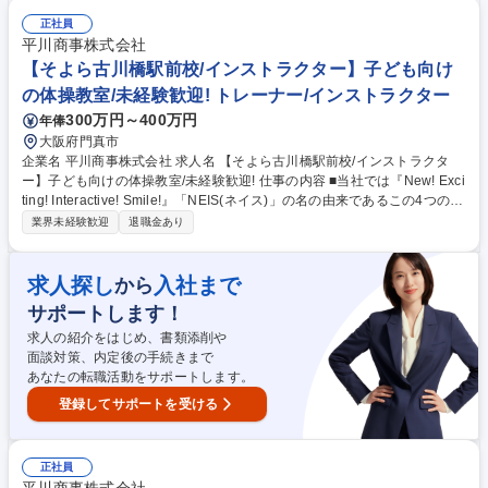
営・管理 ■スタッフの管理や人材育成 ★幼児から小学生までの児童をメイ
ンとした体操教室で、指導から教室運営まで幅広く活躍することができま
正社員
す。ネイス本部の研修プログラムがあるので、未経験の方でも無理なく業
平川商事株式会社
務が覚えられる環境です。 募集職種 【吹田グリーンプレイス校/インスト
【そよら古川橋駅前校/インストラクター】子ども向け
ラクター】☆子ども向けの体操教室☆
の体操教室/未経験歓迎! トレーナー/インストラクター
300万円～400万円
年俸
大阪府門真市
企業名 平川商事株式会社 求人名 【そよら古川橋駅前校/インストラクタ
ー】子ども向けの体操教室/未経験歓迎! 仕事の内容 ■当社では『New! Exci
ting! Interactive! Smile!』「NEIS(ネイス)」の名の由来であるこの4つのキ
ーワードを合言葉に、心と体の健康作りのお手伝いをしております！ 【具
業界未経験歓迎
退職金あり
体的には】 ■児童への体操の指導 ■売上や利益、諸経費の管理 ■複数教室
の運営・管理 ■スタッフの管理や人材育成 ★幼児から小学生までの児童を
メインとした体操教室で、指導から教室運営まで幅広く活躍することがで
求人探し
入社まで
から
きます。ネイス本部の研修プログラムがあるので、未経験の方でも無理な
サポートします！
く業務が覚えられる環境です。 募集職種 【そよら古川橋駅前校/インスト
ラクター】子ども向けの体操教室/未経験歓迎!
求人の紹介をはじめ、書類添削や
面談対策、内定後の手続きまで
あなたの転職活動をサポートします。
登録してサポートを受ける
正社員