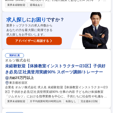
active! Smile!』「NEIS(ネイス)」の名の由来であるこの4つのキーワード
を合言葉に、心と体の健康作りのお手伝いをしております。 【具体的に
業界未経験歓迎
退職金あり
は】 ■児童への体操の指導 ■売上や利益、諸経費の管理 ■複数教室の運
営・管理 ■スタッフの管理や人材育成 ★幼児から小学生までの児童をメイ
ンとした体操教室で、指導から教室運営まで幅広く活躍することができま
求人探し
お困り
に
ですか？
す。ネイス本部の研修プログラムがあるので、未経験の方でも無理なく業
業界トップクラスの求人件数から
務が覚えられる環境です。 募集職種 【篠崎駅前校/インストラクター】子
あなたの力を最大限に発揮できる
ども向けの体操教室/未経験歓迎！
求人探しをお手伝いします。
アドバイザーに相談する
契約社員
オルソ株式会社
未経験歓迎【体操教室インストラクター/23区】子供好
き必見/正社員登用実績90% スポーツ講師/トレーナー
25万円以上
月給
東京都杉並区
企業名 オルソ株式会社 求人名 未経験歓迎【体操教室インストラクター/23
区】子供好き必見/正社員登用実績90% 仕事の内容 子ども向け体操教室
「ジムオルソ」における指導業務を中心に、子供たちに社会性や礼儀を伝
えるインストラクター業務をお任せします。インストラクター1名に対
業界未経験歓迎
月平均残業時間20時間以内
転勤なし
完全週休2日制
し、子ども最大9人までの少人数制指導を行います。 【業務内容】■子供
たちへの体操指導（技術評価ではなく姿勢・礼儀を重視） ■挨拶や協調性