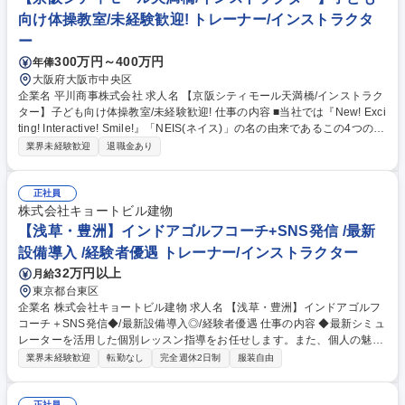
向け体操教室/未経験歓迎! トレーナー/インストラクタ
ー
300万円～400万円
年俸
大阪府大阪市中央区
企業名 平川商事株式会社 求人名 【京阪シティモール天満橋/インストラク
ター】子ども向け体操教室/未経験歓迎! 仕事の内容 ■当社では『New! Exci
ting! Interactive! Smile!』「NEIS(ネイス)」の名の由来であるこの4つのキ
ーワードを合言葉に、心と体の健康作りのお手伝いをしております！ 【具
業界未経験歓迎
退職金あり
体的には】 ■児童への体操の指導 ■売上や利益、諸経費の管理 ■複数教室
の運営・管理 ■スタッフの管理や人材育成 ★幼児から小学生までの児童を
メインとした体操教室で、指導から教室運営まで幅広く活躍することがで
正社員
きます。ネイス本部の研修プログラムがあるので、未経験の方でも無理な
株式会社キョートビル建物
く業務が覚えられる環境です。 募集職種 【京阪シティモール天満橋/イン
【浅草・豊洲】インドアゴルフコーチ+SNS発信 /最新
ストラクター】子ども向け体操教室/未経験歓迎!
設備導入 /経験者優遇 トレーナー/インストラクター
32万円以上
月給
東京都台東区
企業名 株式会社キョートビル建物 求人名 【浅草・豊洲】インドアゴルフ
コーチ＋SNS発信◆/最新設備導入◎/経験者優遇 仕事の内容 ◆最新シミュ
レーターを活用した個別レッスン指導をお任せします。また、個人の魅力
を活かしたSNS発信を通じて新規顧客の獲得にも携わり、入会実績はイン
業界未経験歓迎
転勤なし
完全週休2日制
服装自由
センティブとしてダイレクトに還元されます。 【具体的には】最新の高精
度シミュレーターを活用し、初心者から上級者まで幅広いお客様へ個別レ
正社員