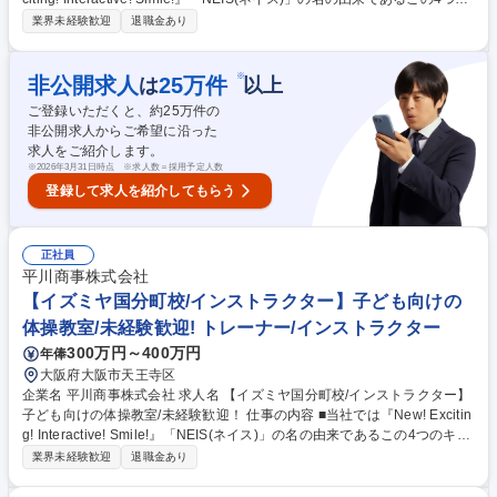
キーワードを合言葉に、心と体の健康作りのお手伝いをしております。
業界未経験歓迎
退職金あり
【具体的には】 ■児童への体操の指導 ■売上や利益、諸経費の管理 ■複数
教室の運営・管理 ■スタッフの管理や人材育成 ★幼児から小学生までの児
童をメインとした体操教室で、指導から教室運営まで幅広く活躍すること
※
非公開求人
25
万件
は
以上
ができます。ネイス本部の研修プログラムがあるので、未経験の方でも無
ご登録いただくと、約
25
万件の
理なく業務が覚えられる環境です。 募集職種 【フレンドタウン深江橋校/
非公開求人からご希望に沿った
インストラクター】子ども向けの体操教室/未経験歓迎
求人をご紹介します。
※
2026年3月31日時点 ※求人数＝採用予定人数
登録して求人を紹介してもらう
正社員
平川商事株式会社
【イズミヤ国分町校/インストラクター】子ども向けの
体操教室/未経験歓迎! トレーナー/インストラクター
300万円～400万円
年俸
大阪府大阪市天王寺区
企業名 平川商事株式会社 求人名 【イズミヤ国分町校/インストラクター】
子ども向けの体操教室/未経験歓迎！ 仕事の内容 ■当社では『New! Excitin
g! Interactive! Smile!』「NEIS(ネイス)」の名の由来であるこの4つのキー
ワードを合言葉に、心と体の健康作りのお手伝いをしております。 【具体
業界未経験歓迎
退職金あり
的には】 ■児童への体操の指導 ■売上や利益、諸経費の管理 ■複数教室の
運営・管理 ■スタッフの管理や人材育成 ★幼児から小学生までの児童をメ