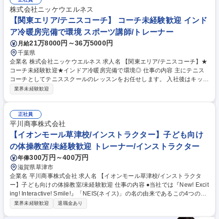
ッスンを行います。まずは「ベストスコア90以下」のスキルがあれば、指
導経験がなくてもスタート可能です。また、店舗の魅力を伝えるSNS（In
株式会社ニッケウエルネス
stagram等）の運用も重要なミッションの一つ。あなたのファンを増やす
【関東エリア/テニスコーチ】 コーチ未経験歓迎 インド
ことが新規入会に繋がり、インセンティブとして給与に還元される仕組み
ア冷暖房完備で環境 スポーツ講師/トレーナー
です。 ◆事業HP→ https://wise1-golf.com/ 募集職種 【浅草・豊洲】イン
21万8000円～36万5000円
月給
ドアゴルフコーチ＋SNS発信◆/最新設備導入◎/経験者優遇
千葉県
企業名 株式会社ニッケウエルネス 求人名 【関東エリア/テニスコーチ】★
コーチ未経験歓迎★インドア冷暖房完備で環境◎ 仕事の内容 主にテニス
コーチとしてテニススクールのレッスンをお任せします。 入社後はキッズ
＆ジュニア/一般コースの初級クラスやアシスタントとして実戦経験を積ん
業界未経験歓迎
でいただき、実力に応じて上級クラスまでお任せします！ 【具体的に
は・・・】 ■レッスン業務：幼稚園児～主婦・サラリーマン・年配の方ま
で様々な方のレッスンを行い、実力次第で上級クラスをお任せすることも
正社員
あります！ 【その他】 ■テニスレッスンに関わる業務全般■物販■イベント
平川商事株式会社
企画■スクール生の管理などスクールを盛り立てていくお仕事になりま
【イオンモール草津校/インストラクター】子ども向け
す！ 募集職種 【関東エリア/テニスコーチ】★コーチ未経験歓迎★インド
の体操教室/未経験歓迎 トレーナー/インストラクター
ア冷暖房完備で環境◎
300万円～400万円
年俸
滋賀県草津市
企業名 平川商事株式会社 求人名 【イオンモール草津校/インストラクタ
ー】子ども向けの体操教室/未経験歓迎 仕事の内容 ●当社では『New! Excit
ing! Interactive! Smile!』「NEIS(ネイス)」の名の由来であるこの4つのキ
ーワードを合言葉に、心と体の健康作りのお手伝いをしております。 【具
業界未経験歓迎
退職金あり
体的には】 ■児童への体操の指導 ■売上や利益、諸経費の管理 ■複数教室