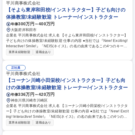
るよう補助も行います。一日中、体を動かすアクティブな業務です。 【業
平川商事株式会社
務内容変更の範囲】なし 募集職種 【京都/未経験OK】元スポーツ部・元先
【そよら東岸和田校/インストラクター】子ども向けの
生歓迎！子どものスポーツ指導員
体操教室/未経験歓迎 トレーナー/インストラクター
300万円～400万円
年俸
大阪府岸和田市
企業名 平川商事株式会社 求人名 【そよら東岸和田校/インストラクター】
子ども向けの体操教室/未経験歓迎 仕事の内容 ●当社では『New! Exciting!
Interactive! Smile!』「NEIS(ネイス)」の名の由来であるこの4つのキーワ
ードを合言葉に、心と体の健康作りのお手伝いをしております。 【具体的
業界未経験歓迎
退職金あり
には】 ■児童への体操の指導 ■売上や利益、諸経費の管理 ■複数教室の運
営・管理 ■スタッフの管理や人材育成 ★幼児から小学生までの児童をメイ
ンとした体操教室で、指導から教室運営まで幅広く活躍することができま
正社員
す。ネイス本部の研修プログラムがあるので、未経験の方でも無理なく業
平川商事株式会社
務が覚えられる環境です。 募集職種 【そよら東岸和田校/インストラクタ
【コーナン川崎小田栄校/インストラクター】子ども向
ー】子ども向けの体操教室/未経験歓迎
けの体操教室/未経験歓迎 トレーナー/インストラクター
336万円～420万円
年俸
神奈川県川崎市川崎区
企業名 平川商事株式会社 求人名 【コーナン川崎小田栄校/インストラクタ
ー】子ども向けの体操教室/未経験歓迎 仕事の内容 ●当社では『New! Excit
ing! Interactive! Smile!』「NEIS(ネイス)」の名の由来であるこの4つのキ
ーワードを合言葉に、心と体の健康作りのお手伝いをしております。 【具
業界未経験歓迎
退職金あり
体的には】 ■児童への体操の指導 ■売上や利益、諸経費の管理 ■複数教室
の運営・管理 ■スタッフの管理や人材育成 ★幼児から小学生までの児童を