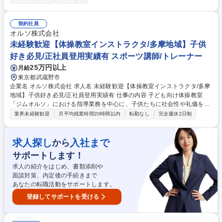
的には】 ■児童への体操の指導 ■売上や利益、諸経費の管理 ■複数教室の
運営・管理 ■スタッフの管理や人材育成 ★幼児から小学生までの児童をメ
インとした体操教室で、指導から教室運営まで幅広く活躍することができ
契約社員
ます。ネイス本部の研修プログラムがあるので、未経験の方でも無理なく
オルソ株式会社
業務が覚えられる環境です。 募集職種 ★完全未経験歓迎【MOMOテラス
未経験歓迎【体操教室インストラクタ/多摩地域】子供
校/インストラクター】子ども向けの体操教室
好き必見/正社員登用実績有 スポーツ講師/トレーナー
25万円以上
月給
東京都武蔵野市
企業名 オルソ株式会社 求人名 未経験歓迎【体操教室インストラクタ/多摩
地域】子供好き必見/正社員登用実績有 仕事の内容 子ども向け体操教室
「ジムオルソ」における指導業務を中心に、子供たちに社会性や礼儀を伝
えるインストラクター業務をお任せします。インストラクター1名に対
業界未経験歓迎
月平均残業時間20時間以内
転勤なし
完全週休2日制
し、子ども最大9人までの少人数制指導を行います。 【業務内容】■子供
たちへの体操指導（技術評価ではなく姿勢・礼儀を重視） ■挨拶や協調性
など社会性の教育 ■保護者対応やコミュニケーション ■SNS発信やイベン
求人探し
入社まで
から
ト運営補助 【業務の流れ】出社後、事務作業やレッスン準備。お昼を休憩
サポートします！
を挟んで、午後からレッスン開始。1レッスン50分×4～5クラス（土日7～
8クラス）担当していただきます。レッスン終了後、ミーティングや掃除
求人の紹介をはじめ、書類添削や
などの閉店作業がございます。 募集職種 未経験歓迎【体操教室インスト
面談対策、内定後の手続きまで
ラクタ/多摩地域】子供好き必見/正社員登用実績有
あなたの転職活動をサポートします。
登録してサポートを受ける