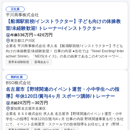
正社員
平川商事株式会社
【船堀駅前校/インストラクター】子ども向けの体操教
室/未経験歓迎! トレーナー/インストラクター
336万円～420万円
年俸
東京都江戸川区
企業名 平川商事株式会社 求人名 【船堀駅前校/インストラクター】子ども
向けの体操教室/未経験歓迎！ 仕事の内容 ●当社では『New! Exciting! Inter
active! Smile!』「NEIS(ネイス)」の名の由来であるこの4つのキーワード
を合言葉に、心と体の健康作りのお手伝いをしております。 【具体的に
業界未経験歓迎
退職金あり
は】 ■児童への体操の指導 ■売上や利益、諸経費の管理 ■複数教室の運
営・管理 ■スタッフの管理や人材育成 ★幼児から小学生までの児童をメイ
ンとした体操教室で、指導から教室運営まで幅広く活躍することができま
契約社員
す。ネイス本部の研修プログラムがあるので、未経験の方でも無理なく業
BSO株式会社
務が覚えられる環境です。 募集職種 【船堀駅前校/インストラクター】子
名古屋市【野球関連のイベント運営・小中学生への指
ども向けの体操教室/未経験歓迎！
導】年休120日/賞与4ヶ月 スポーツ講師/トレーナー
20万円～30万円
月給
愛知県名古屋市名東区
企業名 ＢＳＯ株式会社 求人名 名古屋市【野球関連のイベント運営・小中
学生への指導】年休120日/賞与4ヶ月 仕事の内容 野球関連事業を行う当社
にて、イベント企画運営・スクールでの技術指導をお任せします（野球経
験に応じて指導業務は調整）指導業務、大会の企画立案から当日の運営ま
業界未経験歓迎
副業・WワークOK
転勤なし