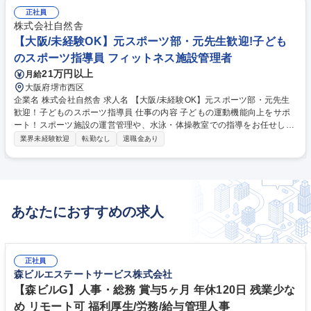
正社員
株式会社自然舎
【大阪/未経験OK】元スポーツ部・元先生歓迎!子ども
のスポーツ指導員 フィットネス施設管理者
21万円以上
月給
大阪府堺市西区
企業名 株式会社自然舎 求人名 【大阪/未経験OK】元スポーツ部・元先生
歓迎！子どものスポーツ指導員 仕事の内容 子どもの運動機能向上をサポ
ート！スポーツ施設の運営管理や、水泳・体操教室での指導をお任せしま
す。体を動かしながら、子ども達の「できた！」を一緒に喜ぶ、やりがい
業界未経験歓迎
転勤なし
退職金あり
の大きな仕事です。 施設の立ち上げ（水質管理、ボイラー等）と指導がメ
インです。水泳教室では、60段階のテストで成長をサポート。ゆくゆくは
体操教室（マット・跳び箱・鉄棒）で、見本を見せたり、安全に技ができ
るよう補助も行います。一日中、体を動かすアクティブな業務です。 【業
務内容の変更範囲】なし 募集職種 【大阪/未経験OK】元スポーツ部・元先
あなたにおすすめの求人
生歓迎！子どものスポーツ指導員
正社員
森ビルエステートサービス株式会社
【森ビルG】人事・総務 賞与5ヶ月 年休120日 残業少な
め リモート可 福利厚生/労務/給与管理人事