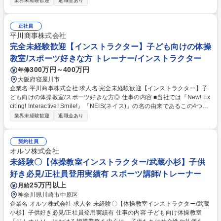
業界未経験歓迎
退職金あり
には】 ■児童への体操の指導 ■売上や利益、諸経費の管理 ■複数教室の運
営・管理 ■スタッフの管理や人材育成 ★幼児から小学生までの児童をメイ
ンとした体操教室で、指導から教室運営まで幅広く活躍することができま
正社員
す。ネイス本部の研修プログラムがあるので、未経験の方でも無理なく業
平川商事株式会社
務が覚えられる環境です。 募集職種 【ポップタウン住道/インストラクタ
完全未経験歓迎【インストラクター】子ども向けの体操
ー】子ども向けの体操教室/未経験歓迎!
教室/スポーツ好きな方 トレーナー/インストラクター
300万円～400万円
年俸
大阪府寝屋川市
企業名 平川商事株式会社 求人名 完全未経験歓迎【インストラクター】子
ども向けの体操教室/スポーツ好きな方◎ 仕事の内容 ■当社では『New! Ex
citing! Interactive! Smile!』「NEIS(ネイス)」の名の由来であるこの4つの
キーワードを合言葉に、心と体の健康作りのお手伝いをしております。
業界未経験歓迎
退職金あり
【具体的には】 ■児童への体操の指導 ■売上や利益、諸経費の管理 ■複数
教室の運営・管理 ■スタッフの管理や人材育成 ★幼児から小学生までの児
童をメインとした体操教室で、指導から教室運営まで幅広く活躍すること
契約社員
ができます。ネイス本部の研修プログラムがあるので、未経験の方でも無
オルソ株式会社
理なく業務が覚えられる環境です。 募集職種 完全未経験歓迎【インスト
未経験〇【体操教室インストラクター/武蔵小杉】子供
ラクター】子ども向けの体操教室/スポーツ好きな方◎
好き必見/正社員登用実績有 スポーツ講師/トレーナー
25万円以上
月給
神奈川県川崎市中原区
企業名 オルソ株式会社 求人名 未経験〇【体操教室インストラクター/武蔵
小杉】子供好き必見/正社員登用実績有 仕事の内容 子ども向け体操教室