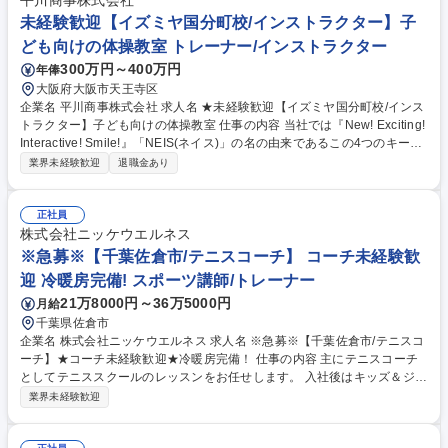
平川商事株式会社
未経験歓迎【イズミヤ国分町校/インストラクター】子
ども向けの体操教室 トレーナー/インストラクター
300万円～400万円
年俸
大阪府大阪市天王寺区
企業名 平川商事株式会社 求人名 ★未経験歓迎【イズミヤ国分町校/インス
トラクター】子ども向けの体操教室 仕事の内容 当社では『New! Exciting!
Interactive! Smile!』「NEIS(ネイス)」の名の由来であるこの4つのキーワ
ードを合言葉に、心と体の健康作りのお手伝いをしております！ 【具体的
業界未経験歓迎
退職金あり
には】 ■児童への体操の指導 ■売上や利益、諸経費の管理 ■複数教室の運
営・管理 ■スタッフの管理や人材育成 ★幼児から小学生までの児童をメイ
ンとした体操教室で、指導から教室運営まで幅広く活躍することができま
正社員
す。ネイス本部の研修プログラムがあるので、未経験の方でも無理なく業
株式会社ニッケウエルネス
務が覚えられる環境です。 募集職種 ★未経験歓迎【イズミヤ国分町校/イ
※急募※【千葉佐倉市/テニスコーチ】 コーチ未経験歓
ンストラクター】子ども向けの体操教室
迎 冷暖房完備! スポーツ講師/トレーナー
21万8000円～36万5000円
月給
千葉県佐倉市
企業名 株式会社ニッケウエルネス 求人名 ※急募※【千葉佐倉市/テニスコ
ーチ】★コーチ未経験歓迎★冷暖房完備！ 仕事の内容 主にテニスコーチ
としてテニススクールのレッスンをお任せします。 入社後はキッズ＆ジュ
ニア/一般コースの初級クラスやアシスタントとして実戦経験を積んでいた
業界未経験歓迎
だき、実力に応じて上級クラスまでお任せします！ 【具体的には・・・】
■レッスン業務：幼稚園児～主婦・サラリーマン・年配の方まで様々な方