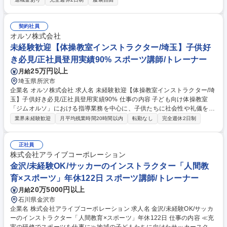
を対象に１クラス約１０から３０名へ指導（1回約60分程度） ■教室運
営：体験会の企画やチラシ配布を通じた会員獲得 ■イベント企画：（毎年
子どもの大きな成長に職員が感動する）合宿や大会の企画・運営 ★入会イ
契約社員
ンセンティブ有！（1人の入会につき3,000円を支給） 募集職種 金沢/未経
オルソ株式会社
験OK/サッカーのインストラクター「人間教育×スポーツ」年休122日
未経験歓迎【体操教室インストラクター/埼玉】子供好
き必見/正社員登用実績90% スポーツ講師/トレーナー
25万円以上
月給
埼玉県所沢市
企業名 オルソ株式会社 求人名 未経験歓迎【体操教室インストラクター/埼
玉】子供好き必見/正社員登用実績90% 仕事の内容 子ども向け体操教室
「ジムオルソ」における指導業務を中心に、子供たちに社会性や礼儀を伝
えるインストラクター業務をお任せします。インストラクター1名に対
業界未経験歓迎
月平均残業時間20時間以内
転勤なし
完全週休2日制
し、子ども最大9人までの少人数制指導を行います。 【業務内容】■子供
たちへの体操指導（技術評価ではなく姿勢・礼儀を重視） ■挨拶や協調性
など社会性の教育 ■保護者対応やコミュニケーション ■SNS発信やイベン
正社員
ト運営補助 【業務の流れ】出社後、事務作業やレッスン準備。お昼を休憩
株式会社アライブコーポレーション
を挟んで、午後からレッスン開始。1レッスン50分×4～5クラス（土日7～
金沢/未経験OK/サッカーのインストラクター「人間教
8クラス）担当していただきます。レッスン終了後、ミーティングや掃除
育×スポーツ」年休122日 スポーツ講師/トレーナー
などの閉店作業がございます。 募集職種 未経験歓迎【体操教室インスト
20万5000円以上
月給
ラクター/埼玉】子供好き必見/正社員登用実績90%
石川県金沢市
企業名 株式会社アライブコーポレーション 求人名 金沢/未経験OK/サッカ
ーのインストラクター「人間教育×スポーツ」年休122日 仕事の内容 ≪充