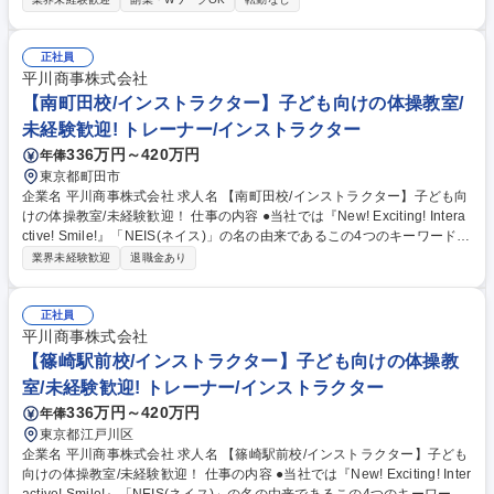
で、現場と企画の両面で経験を積める仕事です。 ■野球スクール・チーム
での技術指導（小中学生対象） ※野球経験に合わせて指導業務は調整する
ため経験浅めでもご安心を◎ ■年間カリキュラムの立案・改善、体験会の
正社員
運営 ■アマチュア大会・イベントの企画・プロデュース、当日の進行管理
平川商事株式会社
■新規スクール開設に向けた調査、地域連携事業の企画 ■参加者管理、ス
【南町田校/インストラクター】子ども向けの体操教室/
ケジュール調整などの事務運営業務 募集職種 名古屋市【野球関連のイベ
未経験歓迎! トレーナー/インストラクター
ント運営・小中学生への指導】年休120日/賞与4ヶ月
336万円～420万円
年俸
東京都町田市
企業名 平川商事株式会社 求人名 【南町田校/インストラクター】子ども向
けの体操教室/未経験歓迎！ 仕事の内容 ●当社では『New! Exciting! Intera
ctive! Smile!』「NEIS(ネイス)」の名の由来であるこの4つのキーワードを
合言葉に、心と体の健康作りのお手伝いをしております。 【具体的には】
業界未経験歓迎
退職金あり
■児童への体操の指導 ■売上や利益、諸経費の管理 ■複数教室の運営・管理
■スタッフの管理や人材育成 ★幼児から小学生までの児童をメインとした
体操教室で、指導から教室運営まで幅広く活躍することができます。ネイ
正社員
ス本部の研修プログラムがあるので、未経験の方でも無理なく業務が覚え
平川商事株式会社
られる環境です。 募集職種 【南町田校/インストラクター】子ども向けの
【篠崎駅前校/インストラクター】子ども向けの体操教
体操教室/未経験歓迎！
室/未経験歓迎! トレーナー/インストラクター
336万円～420万円
年俸
東京都江戸川区
企業名 平川商事株式会社 求人名 【篠崎駅前校/インストラクター】子ども
向けの体操教室/未経験歓迎！ 仕事の内容 ●当社では『New! Exciting! Inter