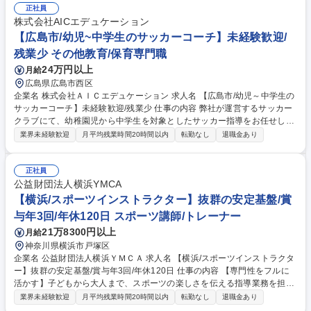
ンとした体操教室で、指導から教室運営まで幅広く活躍することができま
正社員
す。ネイス本部の研修プログラムがあるので、未経験の方でも無理なく業
株式会社AICエデュケーション
務が覚えられる環境です。 募集職種 【西友上野芝校/インストラクター】
【広島市/幼児~中学生のサッカーコーチ】未経験歓迎/
子ども向けの体操教室/未経験歓迎
残業少 その他教育/保育専門職
24万円以上
月給
広島県広島市西区
企業名 株式会社ＡＩＣエデュケーション 求人名 【広島市/幼児～中学生の
サッカーコーチ】未経験歓迎/残業少 仕事の内容 弊社が運営するサッカー
クラブにて、幼稚園児から中学生を対象としたサッカー指導をお任せしま
す。指導法は確立されているため、高いサッカースキルよりも子どもたち
業界未経験歓迎
月平均残業時間20時間以内
転勤なし
退職金あり
に寄り添う「人間力」を重視する環境です。 ◆幼児・小中学生のサッカー
指導◆指導中の技術指導、安全管理 ◆備品の準備・片付け◆保護者対応、
入会者対応◆試合への帯同 ◆各種書類などの管理業務 ほか 新規の体験や
正社員
スクール生の募集活動などもお任せ。また合宿や遠征に帯同いただきます
公益財団法人横浜YMCA
ので、その際の生活面のサポートもお願いします。フットワーク軽く動
【横浜/スポーツインストラクター】抜群の安定基盤/賞
き、一緒に全国を目指していきましょう！ 募集職種 【広島市/幼児～中学
与年3回/年休120日 スポーツ講師/トレーナー
生のサッカーコーチ】未経験歓迎/残業少
21万8300円以上
月給
神奈川県横浜市戸塚区
企業名 公益財団法人横浜ＹＭＣＡ 求人名 【横浜/スポーツインストラクタ
ー】抜群の安定基盤/賞与年3回/年休120日 仕事の内容 【専門性をフルに
活かす】子どもから大人まで、スポーツの楽しさを伝える指導業務を担当
いただきます。 幼児から小学生向けのスクール（水泳・体操）や、成人向
業界未経験歓迎
月平均残業時間20時間以内
転勤なし
退職金あり
けプログラムのインストラクションを担当。「身体を動かす楽しさ」を教