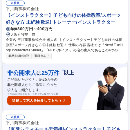
メインとした体操教室で、指導から教室運営まで幅広く活躍することがで
正社員
きます。ネイス本部の研修プログラムがあるので、未経験の方でも無理な
平川商事株式会社
く業務が覚えられる環境です。 募集職種 【コーナン川崎小田栄校/インス
【インストラクター】子ども向けの体操教室/スポーツ
トラクター】子ども向けの体操教室/未経験歓迎
好きな方 未経験歓迎! トレーナー/インストラクター
300万円～400万円
年俸
大阪府寝屋川市
企業名 平川商事株式会社 求人名 【インストラクター】子ども向けの体操
教室/スポーツ好きな方◎未経験歓迎！ 仕事の内容 当社では『New! Exciti
ng! Interactive! Smile!』「NEIS(ネイス)」の名の由来であるこの4つのキ
ーワードを合言葉に、心と体の健康作りのお手伝いをしております！ 【具
業界未経験歓迎
退職金あり
体的には】 ■児童への体操の指導 ■売上や利益、諸経費の管理 ■複数教室
の運営・管理 ■スタッフの管理や人材育成 ★幼児から小学生までの児童を
メインとした体操教室で、指導から教室運営まで幅広く活躍することがで
※
非公開求人
25
万件
は
以上
きます。ネイス本部の研修プログラムがあるので、未経験の方でも無理な
ご登録いただくと、約
25
万件の
く業務が覚えられる環境です。 募集職種 【インストラクター】子ども向
非公開求人からご希望に沿った
けの体操教室/スポーツ好きな方◎未経験歓迎！
求人をご紹介します。
※
2026年3月31日時点 ※求人数＝採用予定人数
登録して求人を紹介してもらう
正社員
平川商事株式会社
【京阪シティモール天満橋/インストラクター】子ども