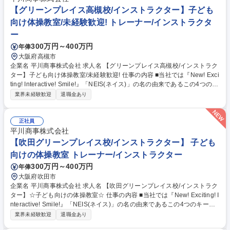
く業務が覚えられる環境です。 募集職種 【グリーンプレイス高槻校/イン
【グリーンプレイス高槻校/インストラクター】子ども
ストラクター】子ども向け体操教室/未経験歓迎!
向け体操教室/未経験歓迎! トレーナー/インストラクタ
ー
300万円～400万円
年俸
大阪府高槻市
企業名 平川商事株式会社 求人名 【グリーンプレイス高槻校/インストラク
ター】子ども向け体操教室/未経験歓迎! 仕事の内容 ■当社では『New! Exci
ting! Interactive! Smile!』「NEIS(ネイス)」の名の由来であるこの4つのキ
ーワードを合言葉に、心と体の健康作りのお手伝いをしております！ 【具
業界未経験歓迎
退職金あり
体的には】 ■児童への体操の指導 ■売上や利益、諸経費の管理 ■複数教室
の運営・管理 ■スタッフの管理や人材育成 ★幼児から小学生までの児童を
メインとした体操教室で、指導から教室運営まで幅広く活躍することがで
正社員
きます。ネイス本部の研修プログラムがあるので、未経験の方でも無理な
平川商事株式会社
く業務が覚えられる環境です。 募集職種 【グリーンプレイス高槻校/イン
【吹田グリーンプレイス校/インストラクター】 子ども
ストラクター】子ども向け体操教室/未経験歓迎!
向けの体操教室 トレーナー/インストラクター
300万円～400万円
年俸
大阪府吹田市
企業名 平川商事株式会社 求人名 【吹田グリーンプレイス校/インストラク
ター】☆子ども向けの体操教室☆ 仕事の内容 ■当社では『New! Exciting! I
nteractive! Smile!』「NEIS(ネイス)」の名の由来であるこの4つのキーワ
ードを合言葉に、心と体の健康作りのお手伝いをしております！ 【具体的
業界未経験歓迎
退職金あり
には】 ■児童への体操の指導 ■売上や利益、諸経費の管理 ■複数教室の運