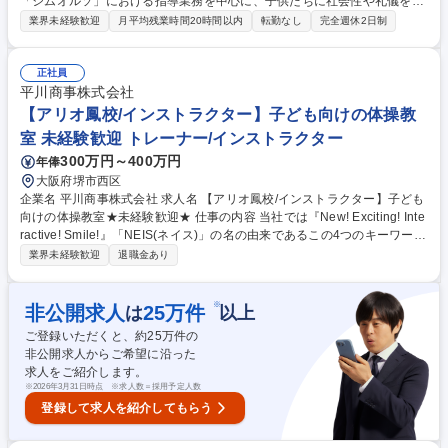
「ジムオルソ」における指導業務を中心に、子供たちに社会性や礼儀を伝
えるインストラクター業務をお任せします。インストラクター1名に対
業界未経験歓迎
月平均残業時間20時間以内
転勤なし
完全週休2日制
し、子ども最大9人までの少人数制指導を行います。 【業務内容】■子供
たちへの体操指導（技術評価ではなく姿勢・礼儀を重視） ■挨拶や協調性
など社会性の教育 ■保護者対応やコミュニケーション ■SNS発信やイベン
正社員
ト運営補助 【業務の流れ】出社後、事務作業やレッスン準備。お昼を休憩
平川商事株式会社
を挟んで、午後からレッスン開始。1レッスン50分×4～5クラス（土日7～
【アリオ鳳校/インストラクター】子ども向けの体操教
8クラス）担当していただきます。レッスン終了後、ミーティングや掃除
室 未経験歓迎 トレーナー/インストラクター
などの閉店作業がございます。 募集職種 未経験〇【体操教室インストラ
300万円～400万円
年俸
クター/武蔵小杉】子供好き必見/正社員登用実績有
大阪府堺市西区
企業名 平川商事株式会社 求人名 【アリオ鳳校/インストラクター】子ども
向けの体操教室★未経験歓迎★ 仕事の内容 当社では『New! Exciting! Inte
ractive! Smile!』「NEIS(ネイス)」の名の由来であるこの4つのキーワード
を合言葉に、心と体の健康作りのお手伝いをしております！ 【具体的に
業界未経験歓迎
退職金あり
は】 ■児童への体操の指導 ■売上や利益、諸経費の管理 ■複数教室の運
営・管理 ■スタッフの管理や人材育成 ★幼児から小学生までの児童をメイ
ンとした体操教室で、指導から教室運営まで幅広く活躍することができま
※
非公開求人
25
万件
は
以上
す。ネイス本部の研修プログラムがあるので、未経験の方でも無理なく業
ご登録いただくと、約
25
万件の
務が覚えられる環境です。 募集職種 【アリオ鳳校/インストラクター】子
非公開求人からご希望に沿った
ども向けの体操教室★未経験歓迎★
求人をご紹介します。
※
2026年3月31日時点 ※求人数＝採用予定人数
登録して求人を紹介してもらう