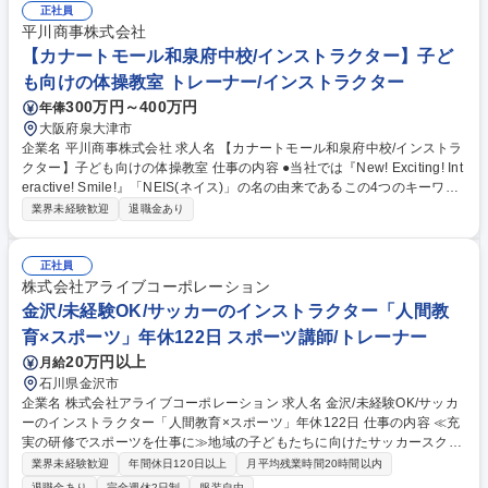
正社員
平川商事株式会社
【カナートモール和泉府中校/インストラクター】子ど
も向けの体操教室 トレーナー/インストラクター
300万円～400万円
年俸
大阪府泉大津市
企業名 平川商事株式会社 求人名 【カナートモール和泉府中校/インストラ
クター】子ども向けの体操教室 仕事の内容 ●当社では『New! Exciting! Int
eractive! Smile!』「NEIS(ネイス)」の名の由来であるこの4つのキーワー
ドを合言葉に、心と体の健康作りのお手伝いをしております。 【具体的に
業界未経験歓迎
退職金あり
は】 ■児童への体操の指導 ■売上や利益、諸経費の管理 ■複数教室の運
営・管理 ■スタッフの管理や人材育成 ★幼児から小学生までの児童をメイ
ンとした体操教室で、指導から教室運営まで幅広く活躍することができま
正社員
す。ネイス本部の研修プログラムがあるので、未経験の方でも無理なく業
株式会社アライブコーポレーション
務が覚えられる環境です。 募集職種 【カナートモール和泉府中校/インス
金沢/未経験OK/サッカーのインストラクター「人間教
トラクター】子ども向けの体操教室
育×スポーツ」年休122日 スポーツ講師/トレーナー
20万円以上
月給
石川県金沢市
企業名 株式会社アライブコーポレーション 求人名 金沢/未経験OK/サッカ
ーのインストラクター「人間教育×スポーツ」年休122日 仕事の内容 ≪充
実の研修でスポーツを仕事に≫地域の子どもたちに向けたサッカースクー
ルの運営・指導をお任せします。明確な評価制度と段階的な研修があり、
業界未経験歓迎
年間休日120日以上
月平均残業時間20時間以内
未経験から教育のプロへ成長可能です。 ■スクール指導：幼児から小学生
退職金あり
完全週休2日制
服装自由