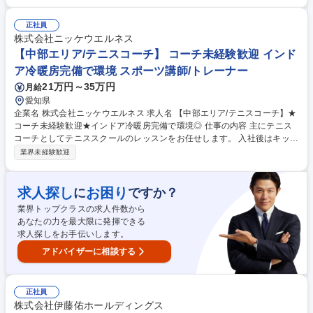
を担当いただきます。 具体的には、施設の立ち上げ（水質管理、ボイラー
等）と指導がメインです。水泳教室では、60段階のテストで子どもの成長
を丁寧にサポート。ゆくゆくは体操教室（マット・跳び箱・鉄棒）の指
正社員
導・補助もお任せします。子どもたちの「できた！」の瞬間を一番近くで
株式会社ニッケウエルネス
応援できる仕事です。 【業務内容変更の範囲】変更なし 募集職種 【京都/
【中部エリア/テニスコーチ】 コーチ未経験歓迎 インド
未経験歓迎】子ども向けスポーツ施設運営・指導スタッフ
ア冷暖房完備で環境 スポーツ講師/トレーナー
21万円～35万円
月給
愛知県
企業名 株式会社ニッケウエルネス 求人名 【中部エリア/テニスコーチ】★
コーチ未経験歓迎★インドア冷暖房完備で環境◎ 仕事の内容 主にテニス
コーチとしてテニススクールのレッスンをお任せします。 入社後はキッズ
＆ジュニア/一般コースの初級クラスやアシスタントとして実戦経験を積ん
業界未経験歓迎
でいただき、実力に応じて上級クラスまでお任せします！ 【具体的に
は・・・】 ■レッスン業務：幼稚園児～主婦・サラリーマン・年配の方ま
で様々な方のレッスンを行い、実力次第で上級クラスをお任せすることも
求人探し
お困り
に
ですか？
あります！ 【その他】 ■テニスレッスンに関わる業務全般■物販■イベント
業界トップクラスの求人件数から
企画■スクール生の管理などスクールを盛り立てていくお仕事になりま
あなたの力を最大限に発揮できる
す！ 募集職種 【中部エリア/テニスコーチ】★コーチ未経験歓迎★インド
求人探しをお手伝いします。
ア冷暖房完備で環境◎
アドバイザーに相談する
正社員
株式会社伊藤佑ホールディングス