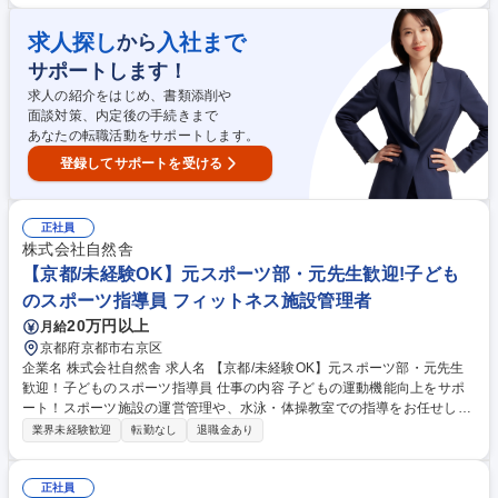
える中で、指導力や、コミュニケーションスキルが圧倒的に磨かれます。
そのほか、自然体験や環境学習を通じたキャンプ・野外教育活動の企画・
求人探し
入社まで
から
運営・引率/地域イベントや健康増進プログラムのサポート/安全管理、参
サポートします！
加者とのコミュニケーション、プログラム改善提案など 募集職種 【横浜/
スポーツインストラクター】抜群の安定基盤/賞与年3回/年休120日
求人の紹介をはじめ、書類添削や
面談対策、内定後の手続きまで
あなたの転職活動をサポートします。
登録してサポートを受ける
正社員
株式会社自然舎
【京都/未経験OK】元スポーツ部・元先生歓迎!子ども
のスポーツ指導員 フィットネス施設管理者
20万円以上
月給
京都府京都市右京区
企業名 株式会社自然舎 求人名 【京都/未経験OK】元スポーツ部・元先生
歓迎！子どものスポーツ指導員 仕事の内容 子どもの運動機能向上をサポ
ート！スポーツ施設の運営管理や、水泳・体操教室での指導をお任せしま
す。体を動かしながら、子ども達の「できた！」を一緒に喜ぶ、やりがい
業界未経験歓迎
転勤なし
退職金あり
の大きな仕事です。 施設の立ち上げ（水質管理、ボイラー等）と指導がメ
インです。水泳教室では、60段階のテストで成長をサポート。ゆくゆくは
体操教室（マット・跳び箱・鉄棒）で、見本を見せたり、安全に技ができ
正社員