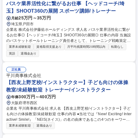
バスケ業界活性化に繋がるお仕事 【ヘッドコーチ/埼
玉】SHOOT360の展開 スポーツ講師/トレーナー
25万円～35万円
月給
埼玉県戸田市
企業名 株式会社伊藤佑ホールディングス 求人名 バスケ業界活性化に繋が
るお仕事◎【ヘッドコーチ/埼玉】SHOOT360の展開◎ 仕事の内容 当施設
のバスケットボールトレーニング責任者として、トレーニング戦略策定・
実行を統括。コーチ陣のリード、指導品質の管理、プログラム開発を通じ
業界未経験歓迎
資格取得支援あり
月平均残業時間20時間以内
転勤なし
て、選手の技術向上と収益最大化にコミットする重要な役割です。 ■トレ
英語
退職金あり
ーニング戦略の策定および日次・週次・月次の指導計画の実行 ■指導スタ
ッフ（Skills Coach）の採用支援・教育およびマネジメント ■米国本部に
準じた指導品質の維持および最新プログラムの実装 ■施設運営側と連携し
正社員
たトレーニング参加率の向上および収益の最大化 ■SNSやイベントを活用
平川商事株式会社
した集客支援および地域との連携強化 ■施設内の専用システムおよび自動
【西友上野芝校/インストラクター】子ども向けの体操
シューティングマシンの簡易メンテナンス管理 募集職種 バスケ業界活性
教室/未経験歓迎 トレーナー/インストラクター
化に繋がるお仕事◎【ヘッドコーチ/埼玉】SHOOT360の展開◎
300万円～400万円
年俸
大阪府堺市西区
企業名 平川商事株式会社 求人名 【西友上野芝校/インストラクター】子ど
も向けの体操教室/未経験歓迎 仕事の内容 ●当社では『New! Exciting! Inter
active! Smile!』「NEIS(ネイス)」の名の由来であるこの4つのキーワード
を合言葉に、心と体の健康作りのお手伝いをしております。 【具体的に
業界未経験歓迎
退職金あり
は】 ■児童への体操の指導 ■売上や利益、諸経費の管理 ■複数教室の運
営・管理 ■スタッフの管理や人材育成 ★幼児から小学生までの児童をメイ