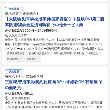
普通自動車指導員の資格にチャレンジしていただきます。 ■資格取得につ
いては、人によって向き不向きがあるため普通自動車指導員の資格以外は
任意です。 (変更の範囲：会社の定める業務) 募集職種 【宇都宮/自動車教
契約社員
習所指導員】未経験者歓迎★まずは見習いから/資格取得支援◎
茨木産業開発株式会社
【大阪/自動車学校指導員(国家資格)】未経験OK!第二新
卒歓迎/奨学金返済補助有 その他サービス業
22万5000円～24万4500円
月給
大阪府茨木市
企業名 茨木産業開発株式会社 求人名 【大阪/自動車学校指導員(国家資
格)】未経験OK!第二新卒歓迎/奨学金返済補助有 仕事の内容 茨木ドライビ
ングスクールインストラクター(教習指導員)候補として、受付対応・電話
対応・講習補助をお任せします。資格取得後(半年目安)は教習生への指導
業界未経験歓迎
資格取得支援あり
月平均残業時間20時間以内
転勤なし
が始まります。資格取得にかかる費用は会社負担です！ 【実は国家資格！
時短勤務あり
退職金あり
教習指導員とは？】 ★収入を得ながら資格取得のサポートを受けられる
働きながら資格習得のサポートを受けられる職種はなかなかありません ★
キャリアアップ、給与UPの基準が明確 資格が問われない仕事やノルマが
契約社員
ない仕事では、評価基準が不明慮になりがち…教習指導員はノルマなし！
有限会社紀伊自動車学校
資格取得数＝給与UPと明確です！ 募集職種 【大阪/自動車学校指導員(国
三重/教習指導員(契約社員)週3日~/未経験OK/転勤無 そ
家資格)】未経験OK!第二新卒歓迎/奨学金返済補助有
の他教員
20万円以上
月給
三重県南牟婁郡
企業名 有限会社紀伊自動車学校 求人名 三重/教習指導員(契約社員)週3日
～/未経験OK/転勤無 仕事の内容 自動車教習所運営を行う当社にて、教習