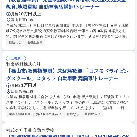
h/6勤2休/面接1回のみ
教育/地域貢献 自動車教習講師/トレーナー
20万円以上
月給
富山県富山市
企業名 株式会社富山自動車技術研究所 求人名 【教習指導員】★完全未経
験OK資格取得支援/交通安全教育/地域貢献 仕事の内容 ■教習指導員とし
て、教習生の免許取得に向けた指導を行います。★資格取得までは研修や
送迎、その他雑務に従事します。 教習指導員の資格取得を目指し、研修や
転勤なし
退職金あり
送迎業務、その他雑務を担当します。普通自動車教習指導員の資格の取得
を1年以内に目指していただき、取得後は教習生に対して運転技術や交通
ルールの指導を行い、安全運転の重要性を教えます。資格取得に向けて
正社員
は、年に2～3回実施される資格試験に合格する必要がありますが、丁寧な
和泉鋼材株式会社
指導とサポートがあるため安心して取り組めます。 募集職種 【教習指導
【福山市/教習指導員】未経験歓迎!「コスモドライビン
員】★完全未経験OK資格取得支援/交通安全教育/地域貢献
グスクール」スタッフ 自動車教習講師/トレーナー
21万円以上
月給
広島県福山市
企業名 和泉鋼材株式会社 求人名 【福山市/教習指導員】未経験歓迎！「コ
スモドライビングスクール」スタッフ 仕事の内容 広島県公安委員会指定
の自動車学校として、教習業務を行っていただきます。 【詳細】 ・新規
免許取得者のための教習業務 ・高齢者の認定教育 ・原付講習 ・免許取得
業界未経験歓迎
資格取得支援あり
転勤なし
退職金あり
者の再教育 ・幼稚園や小学校へ出張交通安全教室 等 募集職種 【福山市/教
習指導員】未経験歓迎！「コスモドライビングスクール」スタッフ
株式会社千曲自動車学校