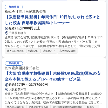
契約社員
株式会社市川自動車教習所
【教習指導員/船橋】年間休日110日/おしゃれで広々と
した校舎 自動車教習講師/トレーナー
23万7000円以上
月給
千葉県船橋市
企業名 株式会社市川自動車教習所 求人名 【教習指導員/船橋】年間休日11
0日/おしゃれで広々とした校舎 仕事の内容 未来のドライバーを育てる、
やりがいある仕事です。 自動車教習所の指導員として、運転技術と交通安
全を教えます。 きれいで広々とした校舎。安定経営基盤。腰を据えて長く
業界未経験歓迎
転勤なし
退職金あり
完全週休2日制
働けます◎ 【業務内容】 ■1日の教習数：月曜8時間/水～日10時間(残業含
む) ■1コマあたり：50分 ■学科の授業有無：あり ※対面およびオンライン
実施(オンラインは既担当者にて動画撮影済み) 募集職種 【教習指導員/船
契約社員
橋】年間休日110日/おしゃれで広々とした校舎
茨木産業開発株式会社
【大阪/自動車学校指導員】未経験OK!転勤無/運転の安
全を本気で教えるプロへ その他サービス業
22万円～23万7000円
月給
大阪府茨木市
企業名 茨木産業開発株式会社 求人名 【大阪/自動車学校指導員】未経験O
K！転勤無/運転の安全を本気で教えるプロへ 仕事の内容 運転するために
はなくてはならない免許証。初めての運転で不安に思う教習生に対して運
転の楽しさと安全性をインストラクター(教習指導員)として、教習生に対
業界未経験歓迎
資格取得支援あり
月平均残業時間20時間以内
転勤なし