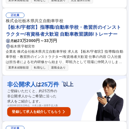
業界未経験歓迎
転勤なし
退職金あり
完全週休2日制
研修となります。費用は当社にて負担します。 ■資格取得後は教習指導員
として、生徒の指導をしていただきます。 ■生徒数は繁忙期は1日100人、
閑散期は20～30人ほどです。閑散期は営業時間を変更し、仕事帰りの会
正社員
社員などが通いやすい営業体制をとっています。 《採用背景》今後の合宿
株式会社栃木県共立自動車学校
コースの強化のため。候補生となりますので、未経験可です。今後の当社
【栃木/宇都宮】指導職/自動車学校・教習所のインスト
を支える人材として、丁寧に指導致します。 募集職種 ベテラン歓迎【栃
ラクター/有資格者大歓迎 自動車教習講師/トレーナー
木】教習指導員候補 日光国立公園の大自然にある教習所
23万2000円～33万円
月給
栃木県宇都宮市
企業名 株式会社栃木県共立自動車学校 求人名 【栃木/宇都宮】指導職/自動
車学校・教習所のインストラクター/有資格者大歓迎 仕事の内容 ◎入社後
は担当者による社内研修から始まり、即戦力として現場に仲間入りしま
す！ お持ちの資格をすぐ活かせる！宇都宮と共に55年。私たちと地域に
業界未経験歓迎
転勤なし
退職金あり
貢献しませんか？ ≪指導職・教習指導員の業務内容≫ ■教習業務(技能・
学科教習) ■講習業務 ■教習所運営業務 ■事務作業 ■洗車/車両・設備清掃/コ
ース整備など ≪指導職・技能検定員の業務内容≫ ■検定業務 ■学科試験監
※
非公開求人
25
万件
は
以上
督 ■検定処理事務 ■お客様への卒業後のご案内など 募集職種 【栃木/宇都
ご登録いただくと、約
25
万件の
宮】指導職/自動車学校・教習所のインストラクター/有資格者大歓迎
非公開求人からご希望に沿った
求人をご紹介します。
※
2026年3月31日時点 ※求人数＝採用予定人数
登録して求人を紹介してもらう
正社員