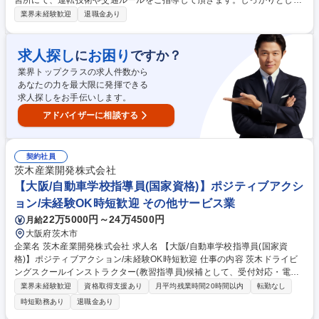
習所にて、運転技術や交通ルールをご指導して頂きます。しっかりとした
安全意識と運転技術を身につけてもらえるよう、生徒さんを指導していく
業界未経験歓迎
退職金あり
教習指導員をお任せいたします。 【詳細】交通安全への意識が高まる中、
その役割は大きくなっています。【入社後】まずは研修生として、事務業
務の補助（受付・学科準備・予約管理・配車・コース運営補助 等）に携わ
求人探し
お困り
に
ですか？
りながら、教習指導員として働くために必要な資格取得を目指して、研修
業界トップクラスの求人件数から
を受けて頂きます。【資格取得後】教習指導員として、学科教習および技
あなたの力を最大限に発揮できる
能教習(普通自動車MT/AT)の教習を担当して頂きます。 募集職種 兵庫/神
求人探しをお手伝いします。
戸【教習指導員候補】月額27万/資格取得費用全額負担/未経験者9割◎
アドバイザーに相談する
契約社員
茨木産業開発株式会社
【大阪/自動車学校指導員(国家資格)】ポジティブアクシ
ョン/未経験OK時短歓迎 その他サービス業
22万5000円～24万4500円
月給
大阪府茨木市
企業名 茨木産業開発株式会社 求人名 【大阪/自動車学校指導員(国家資
格)】ポジティブアクション/未経験OK時短歓迎 仕事の内容 茨木ドライビ
ングスクールインストラクター(教習指導員)候補として、受付対応・電話
対応・講習補助をお任せします。資格取得後(半年目安)は教習生への指導
業界未経験歓迎
資格取得支援あり
月平均残業時間20時間以内
転勤なし
が始まります。資格取得にかかる費用は会社負担です。 【実は国家資格！
時短勤務あり
退職金あり
教習指導員とは？】自動車教習所で運転免許取得を目指す教習生に対し