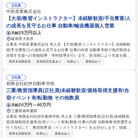
スタッフとしてご入校の案内・受付■教習生の管理事務 ■洗車/清掃/送迎業
務など ≪総合職・教習指導員の業務内容≫■教習業務(技能・学科教習) ■
正社員
講習業務 ■教習所運営業務■事務作業■コース整備など ≪総合職・その他の
中部産業株式会社
業務内容≫■集客を目的とする営業活動 ■取引先との渉外■広報業務■交通
【大垣/教習インストラクター】未経験歓迎/手当豊富/人
安全教室等の社会貢献活動 募集職種 【栃木/宇都宮】総合職/自動車学校の
の成長を見守るお仕事 自動車/輸送機器個人営業
インストラクター/地域の交通安全に貢献
25万円以上
月給
岐阜県大垣市
企業名 中部産業株式会社 求人名 【大垣/教習インストラクター】未経験歓
迎/手当豊富/人の成長を見守るお仕事 仕事の内容 自動車学校で免許取得を
目指す生徒への技能指導・学科指導を行います。担当制により生徒を最初
から卒業まで一貫してサポートし、一人ひとりの成長を見届けられるやり
業界未経験歓迎
資格取得支援あり
転勤なし
退職金あり
がいのある仕事です。 【具体的には】免許取得を目指す生徒に対する技能
指導・学科指導を担当します。当校では担当制を採用しており、生徒を最
初から卒業まで一貫してサポートできるため、一人ひとりの成長過程を見
正社員
守ることができます。人と接することが好きな方、世話焼きな方に向いて
有限会社紀伊自動車学校
います。 自動二輪免許も入社後取得するため、バイクを趣味にできるのも
三重/教習指導員(正社員)未経験歓迎/資格取得支援有/合
魅力です（業務内容の変更の範囲）当社業務全般 募集職種 【大垣/教習イ
宿イベント有/転勤無 その他教員
ンストラクター】未経験歓迎/手当豊富/人の成長を見守るお仕事
20万円～40万円
月給
三重県南牟婁郡
企業名 有限会社紀伊自動車学校 求人名 三重/教習指導員(正社員)未経験歓
迎/資格取得支援有/合宿イベント有/転勤無 仕事の内容 自動車教習所運営を
行う当社にて、教習指導員（インストラクター）をお任せします。技能・
学科教習のほか、合宿生向けの観光イベント同行や事務管理、送迎業務な
業界未経験歓迎
転勤なし
退職金あり