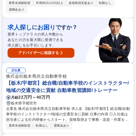
自動車学校はもう終わり。この業界はベテラン社員の多い業界ですが、弊
業界未経験歓迎
年間休日120日以上
資格取得支援あり
転勤なし
社はここ数年で20代・30代の従業員が6割です。 各社員が意見を出し合
退職金あり
い、常に新しいことへ挑戦しています。チャレンジしたい方のご応募をぜ
ひお待ちしております。 【詳細】 ■新規免許取得者のための教習業務 ■高
齢者の認定教育 ■原付講習 ■免許取得者の再教育 ■幼稚園や小学校へ出張
求人探し
お困り
に
ですか？
交通安全教室 等 募集職種 【福山市/教習指導員】「コスモドライビングス
業界トップクラスの求人件数から
クール」スタッフ/年間休日130日
あなたの力を最大限に発揮できる
求人探しをお手伝いします。
アドバイザーに相談する
正社員
株式会社栃木県共立自動車学校
【栃木/宇都宮】総合職/自動車学校のインストラクター/
地域の交通安全に貢献 自動車教習講師/トレーナー
22万円～40万円
月給
栃木県宇都宮市
企業名 株式会社栃木県共立自動車学校 求人名 【栃木/宇都宮】総合職/自動
車学校のインストラクター/地域の交通安全に貢献 仕事の内容 ◎入社後は
担当者による社内研修からスタート。資格取得まで事務・送迎・作業を学
び、指導員資格取得後に教習現場へ仲間入りします！指導員に慣れてきた
業界未経験歓迎
転勤なし
退職金あり
ら、その他のスキルも獲得へ！ ≪資格を取得するまでの主な業務≫■受付