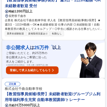
【教習指導員候補(事務)/長野】 週3日・1日3H勤務~OK
未経験者歓迎 受付
1200円以上
時給
長野県千曲市
企業名 株式会社千曲自動車学校 求人名 【教習指導員候補(事務)/長野】★
週3日・1日3H勤務～OK★未経験者歓迎 仕事の内容 ◎未経験歓迎！自動
車教習所の教員としてスキルアップ！◎学生に感謝される仕事がしたい/運
転が好き/人の成長をサポートしたい、そんな方に ■入社後、まず普通車教
業界未経験歓迎
資格取得支援あり
転勤なし
習指導員の資格取得と事務業務（受付/教習事務 /総務/営業)に従事してい
ただきます。 ■協会が行う年1回の養成教習(7日間・9～17時)を受けてい
ただき、その後年3回の試験を受けていただきます。もちろん費用は全額
※
非公開求人
25
万件
は
以上
当社負担。合格すると晴れて教習指導員の資格が付与されます※備考欄参
ご登録いただくと、約
25
万件の
照 ■他車種の教習指導員や検定業務を行う検定員など、資格幅を広げてい
非公開求人からご希望に沿った
ただくこともでき、取得ごとに資格手当が付きます◎ 募集職種 【教習指
求人をご紹介します。
導員候補(事務)/長野】★週3日・1日3H勤務～OK★未経験者歓迎
※
2026年3月31日時点 ※求人数＝採用予定人数
登録して求人を紹介してもらう
正社員
株式会社千曲自動車学校
【教習指導員候補/長野】未経験者歓迎/グループジム利
用等福利厚生充実 自動車教習講師/トレーナー
20万5000円以上
月給