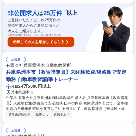
せします。 【目指す姿】当校では「思いやり・笑顔・声かけ」を大切にし
ており、「褒めて育てる教習所」を目指しております。 【当校の特徴】広
い教習コースと指導員による暖かみのある教習、受講者様への充実した送
※
非公開求人
25
万件
は
以上
迎サービスで選ばれ続けています。地域のイベントやホームページを通し
ご登録いただくと、約
25
万件の
て地域へ交通安全についての情報発信も行い、地域に根差した学校運営を
非公開求人からご希望に沿った
行っています。 ※変更の範囲：会社の定める業務 募集職種 ★ベテラン歓
求人をご紹介します。
迎【江南市/教習所指導員】指導員経験者募集/年間休日115日
※
2026年3月31日時点 ※求人数＝採用予定人数
登録して求人を紹介してもらう
正社員
有限会社兵庫県洲本自動車教習所
兵庫県洲本市【教習指導員】未経験歓迎/淡路島で安定
勤務 自動車教習講師/トレーナー
24万5000円以上
月給
兵庫県洲本市
企業名 有限会社兵庫県洲本自動車教習所 求人名 兵庫県洲本市【教習指導
員】未経験歓迎/淡路島で安定勤務 仕事の内容 兵庫県洲本市にて、全車種
対応の自動車教習所を運営している当社にて、教習指導員（未経験・候補
生）をお任せいたします。入社後はまず、教習指導員資格の取得を目指し
業界未経験歓迎
転勤なし
退職金あり
て研修や試験対策に取り組んでいただきます。 ■教習業務：生徒への運転
指導および学科講習（資格取得後） ■教習事務：受付対応、入所手続き、
配車管理の補助業務 ■資格取得支援：指定の教習所での事後教習や試験対
正社員