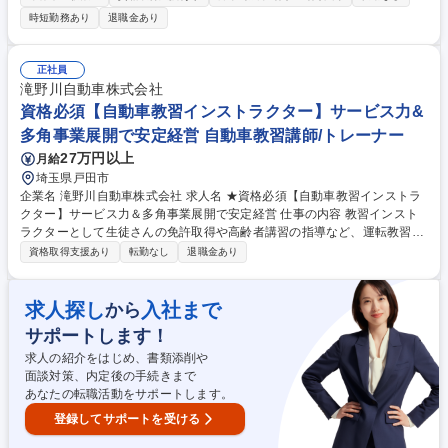
が始まります。資格取得にかかる費用は会社負担です。 【実は国家資格！
時短勤務あり
退職金あり
教習指導員とは？】自動車教習所で運転免許取得を目指す教習生に対し
て、安全運転に必要な技術や知識を教える専門職です。 ★収入を得ながら
国家資格の取得を目指せる：資格取得のサポートも充実＆資格取得後に正
正社員
社員登用(登用実績9割以上！) ★教えること・接客が好きな方におすす
滝野川自動車株式会社
め：ただ運転技術を磨くだけではなく、生徒の方々と日々コミュニケーシ
資格必須【自動車教習インストラクター】サービス力&
ョンを取るお仕事です 募集職種 【大阪/自動車学校指導員(国家資格)】ポ
多角事業展開で安定経営 自動車教習講師/トレーナー
ジティブアクション/未経験＆時短歓迎
27万円以上
月給
埼玉県戸田市
企業名 滝野川自動車株式会社 求人名 ★資格必須【自動車教習インストラ
クター】サービス力＆多角事業展開で安定経営 仕事の内容 教習インスト
ラクターとして生徒さんの免許取得や高齢者講習の指導など、運転教習に
関わる業務に携わっていただきます。 【具体的な業務内容】 ■普通自動車
資格取得支援あり
転勤なし
退職金あり
免許の学科・技能教習 ■高齢者講習の実施 ■教習生の学習進捗管理、指導
■教習車両の点検、整備補助 ■その他、教習所運営に関わる業務 募集職種
★資格必須【自動車教習インストラクター】サービス力＆多角事業展開で
求人探し
入社まで
から
安定経営
サポートします！
求人の紹介をはじめ、書類添削や
面談対策、内定後の手続きまで
あなたの転職活動をサポートします。
登録してサポートを受ける