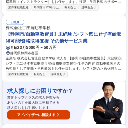
指導員（インストラクター）をお任せします。技能・学科教習のサポー
ト、合宿生への対応、事務管理など、経験やシフトに合わせた業務からス
業界未経験歓迎
年間休日120日以上
転勤なし
退職金あり
タートいただけます。 ■技能教習：運転の基本操作や安全確認の指導 ■学
科教習：法規や安全知識の解説サポート ■合宿生対応：生活フォローやイ
ベント時のサポート ■事務作業：教習記録の記入、スケジュール確認 ■車
正社員
両管理：担当車両の清掃・日常点検 業務内容の変更の範囲：変更なし 募
株式会社古庄自動車学校
集職種 三重/教習指導員(契約社員)週3日～/未経験OK/転勤無
【静岡市/自動車教習員】未経験 /シフト気にせず有給取
得可能/資格取得支援 その他サービス業
23万5000円～50万円
月給
静岡県静岡市葵区
企業名 株式会社古庄自動車学校 求人名 【静岡市/自動車教習員】未経験◎/
シフト気にせず有給取得可能/資格取得支援◎ 仕事の内容 自動車教習所の
教習員として技能・学科教習をお任せ致します。シフト制のため休暇も取
りやすいです。学科は動画なので心配なし！指導員資格やMT資格等も取
業界未経験歓迎
転勤なし
退職金あり
得しながら、正社員として長期勤務頂ける環境です。 ★求人の魅力★ ■教
習も時間ブロックで決められているため、中抜けもOK!有給は時間単位で
取得できます。直近ご入社の方は子育て世代もおり、お休みも取りやすい
求人探し
お困り
に
ですか？
雰囲気があります。 ■前職はバス運転手の方だけでなく、販売スタッフ、
業界トップクラスの求人件数から
工場勤務等幅広く、また、正社員経験のない人でも活躍しています！ 募集
あなたの力を最大限に発揮できる
職種 【静岡市/自動車教習員】未経験◎/シフト気にせず有給取得可能/資格
求人探しをお手伝いします。
取得支援◎
アドバイザーに相談する