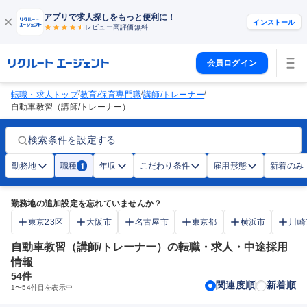
アプリで求人探しをもっと便利に！
インストール
レビュー高評価
無料
会員ログイン
/
/
/
転職・求人トップ
教育/保育専門職
講師/トレーナー
自動車教習（講師/トレーナー）
検索条件を設定する
勤務地
職種
年収
こだわり条件
雇用形態
新着のみ
1
勤務地の追加設定を忘れていませんか？
東京23区
大阪市
名古屋市
東京都
横浜市
川崎
自動車教習（講師/トレーナー）の転職・求人・中途採用
情報
54
件
関連度順
新着順
1
〜
54
件目を表示中