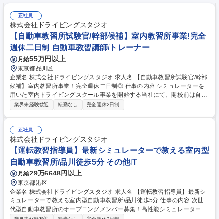
正社員
株式会社ドライビングスタジオ
【自動車教習所試験官/幹部候補】室内教習所事業!完全
週休二日制 自動車教習講師/トレーナー
55万円以上
月給
東京都品川区
企業名 株式会社ドライビングスタジオ 求人名 【自動車教習所試験官/幹部
候補】室内教習所事業！完全週休二日制◎ 仕事の内容 シミュレーターを
用いた室内ドライビングスクール事業を開始する当社にて、開校前は自動
車教習所試験官の知見を用いてシミュレーターの要件定義・試験プログラ
業界未経験歓迎
転勤なし
完全週休2日制
ムの作成を、開校後は運転試験官をお任せします。 【詳細】■海外のシミ
ュレーター装置開発会社とやりとりしながら、シミュレーターソフトの内
容を設計いただきます。実際にプログラミングをするのではなく、運転免
正社員
許試験の点数設計などをソフトに盛り込む等、運転技能を図る為のソフト
株式会社ドライビングスタジオ
ウェアの仕様を検討いただく業務です。 ■開発が完了･店舗開店後は教習
【運転教習指導員】最新シミュレーターで教える室内型
を受けに来られた方への対応や説明、教習指導を行います。 募集職種
自動車教習所/品川徒歩5分 その他IT
【自動車教習所試験官/幹部候補】室内教習所事業！完全週休二日制◎
29万6648円以上
月給
東京都港区
企業名 株式会社ドライビングスタジオ 求人名 【運転教習指導員】最新シ
ミュレーターで教える室内型自動車教習所/品川徒歩5分 仕事の内容 次世
代型自動車教習所のオープニングメンバー募集！高性能シミュレーターと
実車を活用し、「安く・近く・短期間」での免許取得をサポートする新し
業界未経験歓迎
転勤なし
完全週休2日制