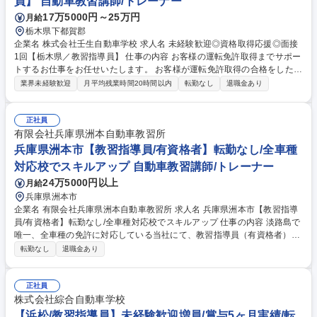
員】 自動車教習講師/トレーナー
17万5000円～25万円
月給
栃木県下都賀郡
企業名 株式会社壬生自動車学校 求人名 未経験歓迎◎資格取得応援◎面接
1回【栃木県／教習指導員】 仕事の内容 お客様の運転免許取得までサポー
トするお仕事をお任せいたします。 お客様が運転免許取得の合格をしたと
きは大きな達成感がございます。 ・教習指導員資格取得前と取得後で業務
業界未経験歓迎
月平均残業時間20時間以内
転勤なし
退職金あり
内容が異なっていきます 取得前：事務業務（送迎バス業務をしながら、試
験に向けて勉強していただきます） 取得後：教習業務（技能教習・学科教
習）、検定業務（終了検定・卒業検定）、講習業務（高齢者子講習・更新
正社員
時講習他） 他にもお客様のお悩み相談を受けたりやりがいのあるお仕事で
有限会社兵庫県洲本自動車教習所
す！ 募集職種 未経験歓迎◎資格取得応援◎面接1回【栃木県／教習指導
兵庫県洲本市【教習指導員/有資格者】転勤なし/全車種
員】
対応校でスキルアップ 自動車教習講師/トレーナー
24万5000円以上
月給
兵庫県洲本市
企業名 有限会社兵庫県洲本自動車教習所 求人名 兵庫県洲本市【教習指導
員/有資格者】転勤なし/全車種対応校でスキルアップ 仕事の内容 淡路島で
唯一、全車種の免許に対応している当社にて、教習指導員（有資格者）と
して業務をお任せいたします。お持ちの資格を活かし、地域の安全を支え
転勤なし
退職金あり
るプロとしてご活躍いただくやりがいのあるポジションです。 ■教習業
務：生徒への運転指導（技能・学科）■各種検定：技能検定員資格をお持
ちの方は検定業務も担当■教習事務：受付、入所案内、配車管理のサポー
正社員
ト■特徴：全車種対応校のため、普通車以外の指導経験も積むことがで
株式会社綜合自動車学校
き、指導員としての専門性を高められる環境です。有資格者の方には未経
【浜松/教習指導員】未経験歓迎増員/賞与5ヶ月実績/転