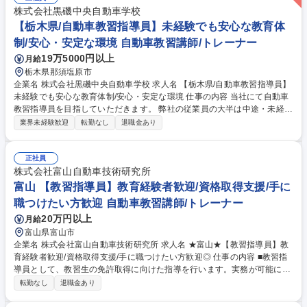
株式会社黒磯中央自動車学校
【栃木県/自動車教習指導員】未経験でも安心な教育体
制/安心・安定な環境 自動車教習講師/トレーナー
19万5000円以上
月給
栃木県那須塩原市
企業名 株式会社黒磯中央自動車学校 求人名 【栃木県/自動車教習指導員】
未経験でも安心な教育体制/安心・安定な環境 仕事の内容 当社にて自動車
教習指導員を目指していただきます。 弊社の従業員の大半は中途・未経験
から活躍をしていただいており、 運転に自信がない方でも安心して働ける
業界未経験歓迎
転勤なし
退職金あり
教育体制がございます！ 【キャリアプラン】 ■教習指導員になるまで（平
均1～2年） 教習指導員の資格を取得するため、中型自動車免許と普通自
動二輪免許の勉強をしていただきます。（補助制度あり）※取得するまで
正社員
の業務：送迎バスの運転、受付サポート、事務処理等 ■教習指導員資格取
株式会社富山自動車技術研究所
得後は教習指導を行いながら、他の車種の資格取得、教材作成、イベント
富山 【教習指導員】教育経験者歓迎/資格取得支援/手に
立案、集客、情報発信等々様々な業務に携わります。 募集職種 【栃木県/
職つけたい方歓迎 自動車教習講師/トレーナー
自動車教習指導員】未経験でも安心な教育体制/安心・安定な環境
20万円以上
月給
富山県富山市
企業名 株式会社富山自動車技術研究所 求人名 ★富山★【教習指導員】教
育経験者歓迎/資格取得支援/手に職つけたい方歓迎◎ 仕事の内容 ■教習指
導員として、教習生の免許取得に向けた指導を行います。実務が可能にな
るまで、しっかりとフォロー体制がありますのでご安心ください。★資格
転勤なし
退職金あり
取得までは研修や送迎、その他雑務に従事します。 【具体的には】教習指
導員の資格取得を目指し、研修や送迎業務、その他雑務を担当します。普