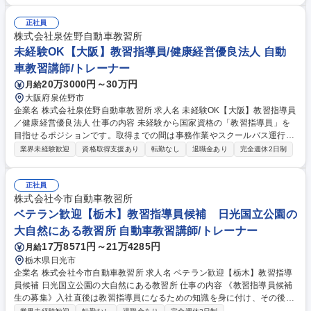
として多くの生徒から頼られるお仕事です。 【試用期間中（12ヶ月）】
受付・事務・送迎等を通じて仕事の流れを覚えつつ、指導員資格の取得を
正社員
目指します。 【資格取得後】実地・学科教習を担当。生徒の成長を間近で
株式会社泉佐野自動車教習所
見守り、卒業時に直接感謝を述べられる瞬間は格別です！ ★未経験スター
未経験OK【大阪】教習指導員/健康経営優良法人 自動
トの先輩も多数活躍中。資格取得までは会社が全力でサポートするので安
車教習講師/トレーナー
心してください！ 募集職種 【大阪/自動車教習所指導員候補】未経験OK◎
20万3000円～30万円
月給
安定基盤で資格取得を目指せる
大阪府泉佐野市
企業名 株式会社泉佐野自動車教習所 求人名 未経験OK【大阪】教習指導員
／健康経営優良法人 仕事の内容 未経験から国家資格の「教習指導員」を
目指せるポジションです。取得までの間は事務作業やスクールバス運行、
レンタルバイク・レンタルキャンピングカーを利用されるお客様の対応や
業界未経験歓迎
資格取得支援あり
転勤なし
退職金あり
完全週休2日制
送迎業務などをお任せします。 入社後は講習会（合宿の場合も有）に参加
し指導員資格を取得（費用は会社が全額負担） 資格取得後は教習指導の業
務をお任せします。関空近くの立地を活かしたレンタルバイク・キャンピ
正社員
ングカー事業の顧客対応や空港送迎など、多角経営ならではの面白い業務
株式会社今市自動車教習所
にも携われます。紙原簿廃止やiPad・アプリ導入などDX化が進んでお
ベテラン歓迎【栃木】教習指導員候補 日光国立公園の
り、煩雑な書類業務や持ち帰り仕事はございません 募集職種 未経験OK
大自然にある教習所 自動車教習講師/トレーナー
【大阪】教習指導員／健康経営優良法人
17万8571円～21万4285円
月給
栃木県日光市
企業名 株式会社今市自動車教習所 求人名 ベテラン歓迎【栃木】教習指導
員候補 日光国立公園の大自然にある教習所 仕事の内容 《教習指導員候補
生の募集》入社直後は教習指導員になるための知識を身に付け、その後茨
城県にある安全運転中央研修所にて資格を取得いただきます。21日の合宿