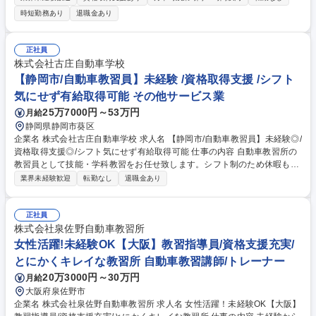
して指導を頂きます。資格取得にかかる費用は会社負担！ 【国家資格！教
時短勤務あり
退職金あり
習指導員とは？】※前職は販売職等、未経験の方も多数！ ★収入を得なが
ら資格取得のサポートを受けられる 働きながら資格習得のサポートを受け
られる職種はなかなかありません！ ★地元で腰を据えて、車・二輪が好き
正社員
という気持ちを“仕事”に。 ★キャリアアップ、給与UPの基準が明確 教習
株式会社古庄自動車学校
指導員はノルマなし！資格取得数＝給与UPと明確です！ 募集職種 【大阪/
【静岡市/自動車教習員】未経験 /資格取得支援 /シフト
自動車学校指導員】未経験OK！転勤無/運転の安全を本気で教えるプロへ
気にせず有給取得可能 その他サービス業
25万7000円～53万円
月給
静岡県静岡市葵区
企業名 株式会社古庄自動車学校 求人名 【静岡市/自動車教習員】未経験◎/
資格取得支援◎/シフト気にせず有給取得可能 仕事の内容 自動車教習所の
教習員として技能・学科教習をお任せ致します。シフト制のため休暇も取
りやすいです。学科は動画なので心配なし！指導員資格やMT資格等も取
業界未経験歓迎
転勤なし
退職金あり
得しながら、正社員として長期勤務頂ける環境です。 ★求人の魅力★ ■教
習も時間ブロックで決められているため、中抜けもOK!有給は時間単位で
取得できます。直近ご入社の方は子育て世代もおり、お休みも取りやすい
正社員
雰囲気があります。 ■前職はバス運転手の方だけでなく、販売スタッフ、
株式会社泉佐野自動車教習所
工場勤務等幅広く、また、正社員経験のない人でも活躍しています！稼ぎ
女性活躍!未経験OK【大阪】教習指導員/資格支援充実/
たい方歓迎！ 募集職種 【静岡市/自動車教習員】未経験◎/資格取得支援◎/
とにかくキレイな教習所 自動車教習講師/トレーナー
シフト気にせず有給取得可能
20万3000円～30万円
月給
大阪府泉佐野市
企業名 株式会社泉佐野自動車教習所 求人名 女性活躍！未経験OK【大阪】