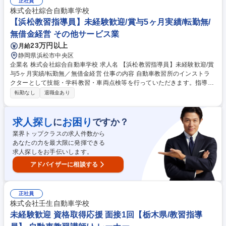
は、教習生の皆さんの入校申込手続き、在校生の予約のお手伝いなどの業
正社員
務を行いながら、[教習指導員]の国家資格を取得するための学習をしてい
株式会社綜合自動車学校
ただきます。 先輩例：4月に中途入社→7月に資格の取得→1か月の社内研
【浜松教習指導員】未経験歓迎/賞与5ヶ月実績/転勤無/
修後独り立ち ※変更の範囲：会社の定める業務 募集職種 【江南市/自動車
無借金経営 その他サービス業
教習所指導員】★未経験歓迎/選ばれ続けて60年/転勤なし◎
23万円以上
月給
静岡県浜松市中央区
企業名 株式会社綜合自動車学校 求人名 【浜松教習指導員】未経験歓迎/賞
与5ヶ月実績/転勤無／無借金経営 仕事の内容 自動車教習所のインストラ
クターとして技能・学科教習・車両点検等を行っていただきます。指導員
資格や検定資格等も取得しながら、正社員として長期勤務頂ける環境で
転勤なし
退職金あり
す。 【教習資格取得まで】 ＜1＞まずは1ヶ月程度の学科研修や技能訓練
を実施。 ＜2＞教習指導員資格審査（年3回：5月/7月/11月）を受講。 ＜3
＞合格したら、2週間程度、教習所内で実務研修を実施。 ※変更の範囲：
求人探し
お困り
に
ですか？
当社業務全般 募集職種 【浜松教習指導員】未経験歓迎/賞与5ヶ月実績/転
業界トップクラスの求人件数から
勤無／無借金経営
あなたの力を最大限に発揮できる
求人探しをお手伝いします。
アドバイザーに相談する
正社員
株式会社壬生自動車学校
未経験歓迎 資格取得応援 面接1回【栃木県/教習指導