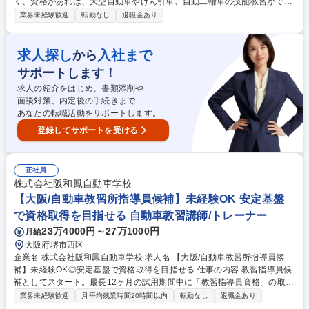
く、資格があれば、大型自動車やけん引車、自動二輪車の技能教習ができ
ます。 当社の取扱車種の大型自動車や自動二輪車等普通自動車以外の指導
業界未経験歓迎
転勤なし
退職金あり
員資格がない場合は、資格取得の審査費用を会社が全額支援します。資格
取得までの最大1年間は5千円/月の資格支援手当を支給します。審査の技
能試験練習費用にあててください。技能指導員だけでなく、高齢者講習指
求人探し
入社まで
から
導員、技能検定員等、それぞれ資格手当があります。指導員資格が多いほ
サポートします！
ど給与が上がるシステムです。 ■職務内容の変更範囲：会社の定める業務
募集職種 【愛知県/自動車教習指導員】★年休115日・働き方改革実施して
求人の紹介をはじめ、書類添削や
ます
面談対策、内定後の手続きまで
あなたの転職活動をサポートします。
登録してサポートを受ける
正社員
株式会社阪和鳳自動車学校
【大阪/自動車教習所指導員候補】未経験OK 安定基盤
で資格取得を目指せる 自動車教習講師/トレーナー
23万4000円～27万1000円
月給
大阪府堺市西区
企業名 株式会社阪和鳳自動車学校 求人名 【大阪/自動車教習所指導員候
補】未経験OK◎安定基盤で資格取得を目指せる 仕事の内容 教習指導員候
補としてスタート。最長12ヶ月の試用期間中に「教習指導員資格」の取得
を目指します。まずは送迎や事務補助、清掃等の業務を行いながら仕事を
業界未経験歓迎
月平均残業時間20時間以内
転勤なし
退職金あり
覚え、資格取得後に教習業務へステップアップします。 「教習所の先生」