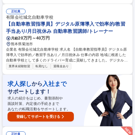
ど、生徒の成長を幅広くサポートする業務です。 ■技能教習：運転席横で
の操作指導（場内・路上） ■学科教習：道路交通法や安全運転知識の講義
■合宿生サポート：観光イベント（川下り等）への同行、生活フォロー ■
正社員
事務・管理：教習原簿の管理、スケジュール調整 ■その他：担当車両の日
有限会社城北自動車学校
常点検、必要に応じた生徒送迎 業務内容の変更の範囲：変更なし 募集職
【自動車教習指導員】デジタル原簿導入で効率的/教習
種 三重/教習指導員(正社員)未経験歓迎/資格取得支援有/合宿イベント有/転
手当あり/月日祝休み 自動車教習講師/トレーナー
勤無
20万円～40万円
月給
熊本県菊池市
企業名 有限会社城北自動車学校 求人名 【自動車教習指導員】デジタル原
簿導入で効率的／教習手当あり／月日祝休み 仕事の内容 地域に根差した
自動車学校として多くのドライバー育成に貢献してきました。デジタル原
簿や予約システムの導入で業務効率化を実現し、教習生への指導に専念で
業界未経験歓迎
転勤なし
退職金あり
きます。 冬の繁忙期も月曜・日曜・祝日は休みで、プライベートとの両立
が可能です。社員食堂では栄養バランスの取れた日替わり定食を400円で
提供しており、職員の健康面もサポート。落ち着いた環境の中で、地域の
求人探し
入社まで
から
交通安全に貢献しながら長く働ける職場です。 募集職種 【自動車教習指
サポートします！
導員】デジタル原簿導入で効率的／教習手当あり／月日祝休み
求人の紹介をはじめ、書類添削や
面談対策、内定後の手続きまで
あなたの転職活動をサポートします。
登録してサポートを受ける
正社員