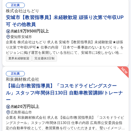
ています。 ※業務分掌/分担など:教習業務、検定業務、講習業務が主にな
りますが、いずれも個々人が取得している資格に合わせて業務を割り振っ
正社員
ています。チームで動くことは殆どなく、各教習車でのマンツーマンによ
株式会社はちどり
る業務遂行が基本となります。 募集職種 ★未経験歓迎★【かほく市】自
安城市【教習指導員】未経験歓迎 頑張り次第で年収UP
動車学校の指導員 ◎金沢市内から車で30～40分
可 その他教員
19万9500円以上
月給
愛知県安城市
企業名 株式会社はちどり 求人名 安城市【教習指導員】未経験歓迎★頑張
り次第で年収UP可★ 仕事の内容 「日本で一番事故のないまちづくり」を
ビジョンに掲げ運営を展開している当社にて、安城市に1校しかない地域
密着型の自動車学校の教習指導員を募集します。 【具体的には】 ■技能・
業界未経験歓迎
完全週休2日制
学科教習、検定、講習（高齢者講習など） ■教習指導員資格取得支援制度
あり（未経験者歓迎） ■「ほめて伸ばす」教習スタイルで生徒の成長を支
援 ■将来的には中型・大型・二輪指導員へのステップアップも可能 ※業務
正社員
の変更範囲：会社の定める業務 募集職種 安城市【教習指導員】未経験歓
和泉鋼材株式会社
迎★頑張り次第で年収UP可★
【福山市/教習指導員】「コスモドライビングスクー
ル」スタッフ/年間休日130日 自動車教習講師/トレーナ
ー
20万円以上
月給
広島県福山市
企業名 和泉鋼材株式会社 求人名 【福山市/教習指導員】「コスモドライビ
ングスクール」スタッフ/年間休日130日 仕事の内容 広島県公安委員会指
定の自動車学校として、教習業務を行っていただきます。 堅いイメージの