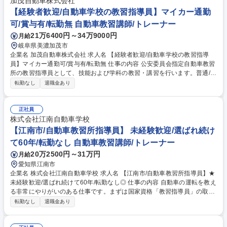
策をサポート。全車種対応校のため、将来的に大型や二輪など多彩な資格
加茂自動車株式会社
取得も可能です。 ■その他：車両の簡単な点検、清掃、教習所の運営に関
【経験者歓迎/自動車学校の教習指導員】マイカー通勤
わる事務全般 【従事すべき業務の変更の範囲】当社の指定する業務 募集
可/賞与有/転勤無 自動車教習講師/トレーナー
職種 兵庫県洲本市【教習指導員】未経験歓迎/淡路島で安定勤務
21万6400円～34万9000円
月給
岐阜県美濃加茂市
企業名 加茂自動車株式会社 求人名 【経験者歓迎/自動車学校の教習指導
員】マイカー通勤可/賞与有/転勤無 仕事の内容 公安委員会指定自動車教習
所の教習指導員として、技能および学科の教習・講習を行います。普通/自
動二輪等の各種教習科目があり、原付や高齢者等の法定講習、フォークリ
転勤なし
退職金あり
フト運転技能講習等も実施しています。 【採用背景】 定年後継続勤務し
ていただいているベテラン指導員の退職を控えており、新しい仲間を募集
します。 将来的には全ての免許種別の教習指導員と技能検定員資格を取得
正社員
頂きたいと考えています。人に教えるのが好きな方、教えることで感謝さ
株式会社江南自動車学校
れることに喜びを感じる方の応募をお待ちしております。 募集職種 【経
【江南市/自動車教習所指導員】 未経験歓迎/選ばれ続け
験者歓迎/自動車学校の教習指導員】マイカー通勤可/賞与有/転勤無
て60年/転勤なし 自動車教習講師/トレーナー
20万2500円～31万円
月給
愛知県江南市
企業名 株式会社江南自動車学校 求人名 【江南市/自動車教習所指導員】★
未経験歓迎/選ばれ続けて60年/転勤なし◎ 仕事の内容 自動車の運転を教え
る非常にやりがいのある仕事です。まずは国家資格「教習指導員」の取得
からスタート。★合格まで手厚いサポートがあるため、ご安心ください！
転勤なし
退職金あり
※今回は事業成長の為の増員募集となります。 【具体的な業務内容】 入
社してから約半年から1年後の教習指導員デビューを目指します。 入社後