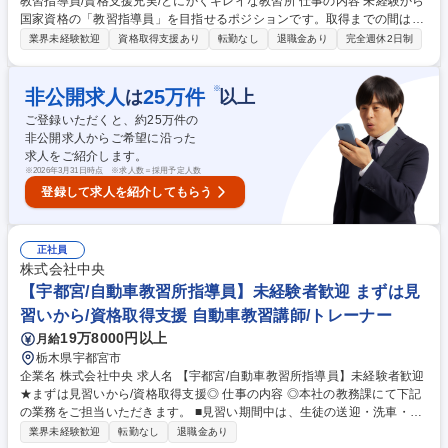
教習指導員/資格支援充実/とにかくキレイな教習所 仕事の内容 未経験から
国家資格の「教習指導員」を目指せるポジションです。取得までの間は事
務作業や、レンタルバイク・レンタルキャンピングカーを利用されるイン
業界未経験歓迎
資格取得支援あり
転勤なし
退職金あり
完全週休2日制
バウンドのお客様対応などをお任せします。 入社後は、資格取得に向け約
2週間の講習会（約1カ月の出張講習の場合もあり）に参加し指導員資格を
取得（費用は会社が全額負担）資格取得後は教習業務をお任せします。関
※
非公開求人
25
万件
は
以上
空近くの立地を活かしたインバウンド向けレンタルバイク・キャンピング
ご登録いただくと、約
25
万件の
カー事業の顧客対応など、多角経営ならではの面白い業務にも携われま
非公開求人からご希望に沿った
す。紙の教習原簿の廃止やiPad・アプリ導入などDX化が進んでおり、煩
求人をご紹介します。
雑な書類業務や持ち帰り仕事はございません 募集職種 女性活躍！未経験O
※
2026年3月31日時点 ※求人数＝採用予定人数
K【大阪】教習指導員/資格支援充実/とにかくキレイな教習所
登録して求人を紹介してもらう
正社員
株式会社中央
【宇都宮/自動車教習所指導員】未経験者歓迎 まずは見
習いから/資格取得支援 自動車教習講師/トレーナー
19万8000円以上
月給
栃木県宇都宮市
企業名 株式会社中央 求人名 【宇都宮/自動車教習所指導員】未経験者歓迎
★まずは見習いから/資格取得支援◎ 仕事の内容 ◎本社の教務課にて下記
の業務をご担当いただきます。 ■見習い期間中は、生徒の送迎・洗車・清
掃・受付業務等をしながら資格取得の勉強をしていただきます。 ■最初に
業界未経験歓迎
転勤なし
退職金あり