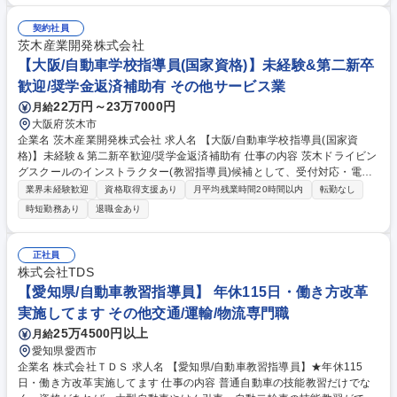
を進めており、勤務の管理やお客様進捗はデジタル原簿システム（iPad）
や専用アプリで管理。記載や押印の手間がなくインターバルも有効に利用
契約社員
できます。また、自動車教習所の枠を超え、レンタルバイクやキャンピン
茨木産業開発株式会社
グカー、ドローンスクールや作業資格取得など、多くのお客様に安全とと
【大阪/自動車学校指導員(国家資格)】未経験&第二新卒
もにサービスを提供。立地を生かし、増加するインバウンド客や外国人に
歓迎/奨学金返済補助有 その他サービス業
も対応。他にない面白さが、ここにはあります。 募集職種 資格保有者・
22万円～23万7000円
月給
指導員経験者向け【大阪】教習指導員/年間休日112日/健康優良法人
大阪府茨木市
企業名 茨木産業開発株式会社 求人名 【大阪/自動車学校指導員(国家資
格)】未経験＆第二新卒歓迎/奨学金返済補助有 仕事の内容 茨木ドライビン
グスクールのインストラクター(教習指導員)候補として、受付対応・電話
対応・講習補助をお任せします。資格取得後(半年目安)は教習生への指導
業界未経験歓迎
資格取得支援あり
月平均残業時間20時間以内
転勤なし
が始まります。資格取得にかかる費用は会社負担です。 【実は国家資格！
時短勤務あり
退職金あり
教習指導員とは？】 ★収入を得ながら資格取得のサポートを受けられる
働きながら資格習得のサポートを受けられる職種はなかなかありません ★
キャリアアップ、給与UPの基準が明確 資格が問われない仕事やノルマが
正社員
ない仕事では、評価基準が不明慮になりがち…教習指導員はノルマなし！
株式会社TDS
資格取得数＝給与UPと明確です！ 募集職種 【大阪/自動車学校指導員(国
【愛知県/自動車教習指導員】 年休115日・働き方改革
家資格)】未経験＆第二新卒歓迎/奨学金返済補助有
実施してます その他交通/運輸/物流専門職
25万4500円以上
月給
愛知県愛西市
企業名 株式会社ＴＤＳ 求人名 【愛知県/自動車教習指導員】★年休115
日・働き方改革実施してます 仕事の内容 普通自動車の技能教習だけでな