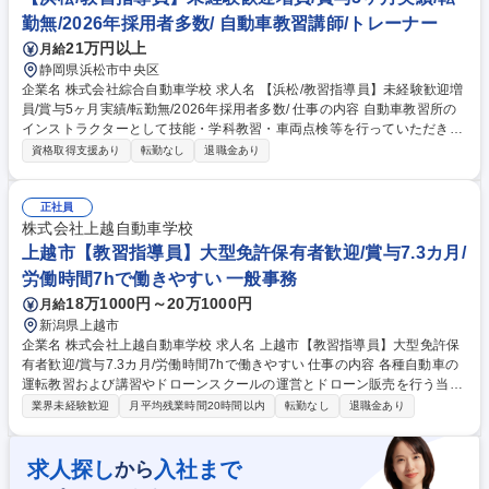
験の後輩への教育や実務のアドバイスなど、組織の質向上への貢献も期待
勤無/2026年採用者多数/ 自動車教習講師/トレーナー
しています。【従事すべき業務の変更の範囲】当社の指定する業務 募集職
21万円以上
月給
種 兵庫県洲本市【教習指導員/有資格者】転勤なし/全車種対応校でスキル
アップ
静岡県浜松市中央区
企業名 株式会社綜合自動車学校 求人名 【浜松/教習指導員】未経験歓迎増
員/賞与5ヶ月実績/転勤無/2026年採用者多数/ 仕事の内容 自動車教習所の
インストラクターとして技能・学科教習・車両点検等を行っていただきま
す。指導員資格や検定資格等も取得しながら、正社員として長期勤務頂け
資格取得支援あり
転勤なし
退職金あり
る環境です。 【教習資格取得まで】 ＜1＞まずは1ヶ月程度の学科研修や
技能訓練を実施。 ＜2＞教習指導員資格審査（年3回：5月/7月/11月）を
受検。 ＜3＞合格したら、2週間程度、教習所内で実務研修を実施。 合格
正社員
頂く為のフォローや支援は非常に手厚く行っております。 ※変更の範囲：
株式会社上越自動車学校
当社業務全般 募集職種 【浜松/教習指導員】未経験歓迎増員/賞与5ヶ月実
上越市【教習指導員】大型免許保有者歓迎/賞与7.3カ月/
績/転勤無/2026年採用者多数/
労働時間7hで働きやすい 一般事務
18万1000円～20万1000円
月給
新潟県上越市
企業名 株式会社上越自動車学校 求人名 上越市【教習指導員】大型免許保
有者歓迎/賞与7.3カ月/労働時間7hで働きやすい 仕事の内容 各種自動車の
運転教習および講習やドローンスクールの運営とドローン販売を行う当社
にて、運転教習を受ける生徒へ対し運転や交通ルールを教える指導員業務
業界未経験歓迎
月平均残業時間20時間以内
転勤なし
退職金あり
をお任せします。 【具体的には】 ・指定自動車教習所、教習指導員とし
て、各種教習及び一般講習業務の講師 ・仮免許試験や免許検定の試験官、
高速教習や高齢者教習の講師（検定員及び特定講習指導員資格保有後、従
求人探し
入社まで
から
事） ・その他、送迎バスの運転等、教習生の送迎業務など 募集職種 上越