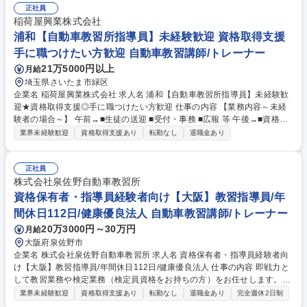
正社員
稲荷屋興業株式会社
浦和【自動車教習所指導員】未経験歓迎 資格取得支援
手に職つけたい方歓迎 自動車教習講師/トレーナー
21万5000円以上
月給
埼玉県さいたま市緑区
企業名 稲荷屋興業株式会社 求人名 浦和【自動車教習所指導員】未経験歓
迎★資格取得支援◎手に職つけたい方歓迎 仕事の内容 【業務内容～未経
験者の場合～】 午前→■生徒の送迎 ■受付・事務 ■広報 等 午後→■資格取
得に向けての勉強（資格取得にかかる目安期間：約5カ月） 【指導イメー
業界未経験歓迎
資格取得支援あり
転勤なし
退職金あり
ジ】 ■当社では担当制を採用しております。指導員1名あたり、約30名の
生徒を担当いただきます ■学科科目は、オンライン授業へと移行しており
ます！ 未経験からでも活躍できる環境が整っていますので安心してご応募
正社員
ください！ 募集職種 浦和【自動車教習所指導員】未経験歓迎★資格取得
株式会社泉佐野自動車教習所
支援◎手に職つけたい方歓迎
資格保有者・指導員経験者向け【大阪】教習指導員/年
間休日112日/健康優良法人 自動車教習講師/トレーナー
20万3000円～30万円
月給
大阪府泉佐野市
企業名 株式会社泉佐野自動車教習所 求人名 資格保有者・指導員経験者向
け【大阪】教習指導員/年間休日112日/健康優良法人 仕事の内容 即戦力と
して教習業務や検定業務（検定員資格をお持ちの方）をお任せします。自
動車の他、作業資格やドローンの講師を目指したり、来所されるインバウ
業界未経験歓迎
資格取得支援あり
転勤なし
退職金あり
完全週休2日制
ンド客とのコミュニケーション等、スキルアップも可能です 当校はDX化