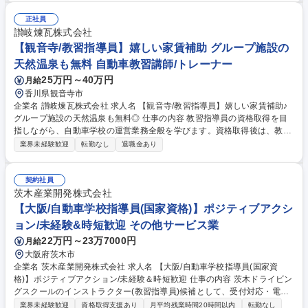
て、安全運転に必要な技術や知識を教える専門職です。 ★収入を得ながら
国家資格の取得を目指せる：資格取得のサポートも充実＆資格取得後に正
正社員
社員登用(登用実績9割以上！) ★教えること・接客が好きな方におすす
讃岐煉瓦株式会社
め：ただ運転技術を磨くだけではなく、生徒の方々と日々コミュニケーシ
【観音寺/教習指導員】嬉しい家賃補助 グループ施設の
ョンを取るお仕事です 募集職種 【大阪/自動車学校指導員(国家資格)】ポ
天然温泉も無料 自動車教習講師/トレーナー
ジティブアクション/未経験OK時短歓迎
25万円～40万円
月給
香川県観音寺市
企業名 讃岐煉瓦株式会社 求人名 【観音寺/教習指導員】嬉しい家賃補助♪
グループ施設の天然温泉も無料◎ 仕事の内容 教習指導員の資格取得を目
指しながら、自動車学校の運営業務全般を学びます。資格取得後は、教習
指導員として生徒様の運転技術向上や安全運転マインドの育成を担ってい
業界未経験歓迎
転勤なし
退職金あり
ただきます。 入社後はまず「見習い」としてスタート。送迎、受付事務、
入校説明、電話対応などを通じて学校の雰囲気に慣れつつ、指導員資格の
勉強に励んでいただきます。 資格取得後は、技能教習、学科教習、実技検
契約社員
定（検定員資格取得後）をお任せします。 未経験からでも先輩社員が丁寧
茨木産業開発株式会社
に指導するため安心です。 ※業務変更の範囲：当社業務全般 募集職種
【大阪/自動車学校指導員(国家資格)】ポジティブアクシ
【観音寺/教習指導員】嬉しい家賃補助♪グループ施設の天然温泉も無料◎
ョン/未経験&時短歓迎 その他サービス業
22万円～23万7000円
月給
大阪府茨木市
企業名 茨木産業開発株式会社 求人名 【大阪/自動車学校指導員(国家資
格)】ポジティブアクション/未経験＆時短歓迎 仕事の内容 茨木ドライビン
グスクールのインストラクター(教習指導員)候補として、受付対応・電話
対応・講習補助をお任せします。資格取得後(半年目安)は教習生への指導
業界未経験歓迎
資格取得支援あり
月平均残業時間20時間以内
転勤なし