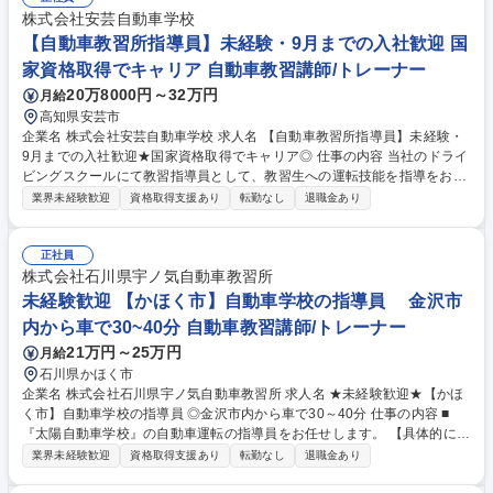
株式会社安芸自動車学校
【自動車教習所指導員】未経験・9月までの入社歓迎 国
家資格取得でキャリア 自動車教習講師/トレーナー
20万8000円～32万円
月給
高知県安芸市
企業名 株式会社安芸自動車学校 求人名 【自動車教習所指導員】未経験・
9月までの入社歓迎★国家資格取得でキャリア◎ 仕事の内容 当社のドライ
ビングスクールにて教習指導員として、教習生への運転技能を指導をお任
せいたします。入社後は候補生として学習期間から始めますが、将来的に
業界未経験歓迎
資格取得支援あり
転勤なし
退職金あり
は管理職を目標に、徐々にステップアップできる環境です！ ≪仕事を通じ
て国家資格を取得！！好きな運転を仕事にできます◎≫ 【入社後】約2ヶ
月間の実技資格取得に向けた学習期間⇒勉強、電話対応、受付事務、スク
正社員
ールバスでの送迎、SNS発信等の補助業務をお任せ。【資格取得後】1回5
株式会社石川県宇ノ気自動車教習所
0分×8～11コマの技能指導(普通車の教習からスタート)、各種講習(高齢者
未経験歓迎 【かほく市】自動車学校の指導員 金沢市
や企業向け/応急救護関連)、学科指導(録画・オンライン学科中心)をご担当
内から車で30~40分 自動車教習講師/トレーナー
いただきます。 募集職種 【自動車教習所指導員】未経験・9月までの入社
21万円～25万円
月給
歓迎★国家資格取得でキャリア◎
石川県かほく市
企業名 株式会社石川県宇ノ気自動車教習所 求人名 ★未経験歓迎★【かほ
く市】自動車学校の指導員 ◎金沢市内から車で30～40分 仕事の内容 ■
『太陽自動車学校』の自動車運転の指導員をお任せします。 【具体的に
は】・学科講習 ・技能講習 【業界について】 学科講習も今後オンデマン
業界未経験歓迎
資格取得支援あり
転勤なし
退職金あり
ドでの対応が可能となり、自動車学校の教官としての業務負担も軽減され