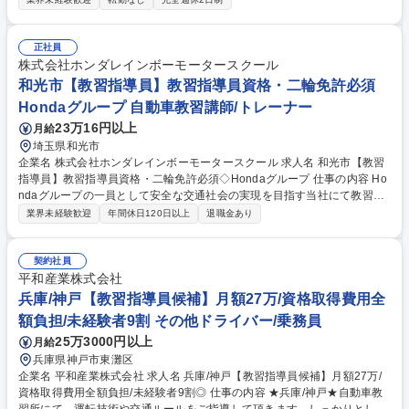
い教習スタイルです。最新の自動運転技術にも対応しています。 【主な業
務】■店舗にて運転教習を実施 ■シミュレーターおよび実車を使用した教
習業務（出張教習あり）※シミュレーターには自動プログラムが搭載され
正社員
ており、基礎指導後は基本的に直接指導は不要です。 【教習内容】■ 基礎
株式会社ホンダレインボーモータースクール
練習：マンツーマン指導（シミュレーター／3時間） ■ 自主練習：試験コ
和光市【教習指導員】教習指導員資格・二輪免許必須
ース課題への挑戦（シミュレーター／17時間） ■ 実車練習：品川エリア周
Hondaグループ 自動車教習講師/トレーナー
辺での運転練習（10時間） 募集職種 【運転教習指導員】最新シミュレー
23万16円以上
月給
ターで教える室内型自動車教習所/品川徒歩5分
埼玉県和光市
企業名 株式会社ホンダレインボーモータースクール 求人名 和光市【教習
指導員】教習指導員資格・二輪免許必須◇Hondaグループ 仕事の内容 Ho
ndaグループの一員として安全な交通社会の実現を目指す当社にて教習指
導員を募集します。お持ちの資格を活かし教習生の運転技能向上と安全マ
業界未経験歓迎
年間休日120日以上
退職金あり
インドの育成をプロの視点からお任せ。正社員としての採用です。 ■技
能・学科教習：普通車を中心に教習生の習熟度に合わせた指導 ■車両管
理：日常点検・清掃 入社後は即戦力として教習を担当。将来は検定員資格
契約社員
や大型・二輪等の多車種への指導資格、Hondaインストラクター資格の取
平和産業株式会社
得も支援します。上位資格取得により着実な昇給・昇格が可能。経験が浅
兵庫/神戸【教習指導員候補】月額27万/資格取得費用全
い方も丁寧な研修でサポートします。【業務内容の変更範囲】当社の指定
額負担/未経験者9割 その他ドライバー/乗務員
する業務 募集職種 和光市【教習指導員】教習指導員資格・二輪免許必須
25万3000円以上
月給
◇Hondaグループ
兵庫県神戸市東灘区
企業名 平和産業株式会社 求人名 兵庫/神戸【教習指導員候補】月額27万/
資格取得費用全額負担/未経験者9割◎ 仕事の内容 ★兵庫/神戸★自動車教