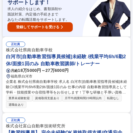
サポートします！
市【教習指導員】大型免許保有者歓迎/賞与7.3カ月/労働時間7hで働きやす
い
求人の紹介をはじめ、書類添削や
面談対策、内定後の手続きまで
あなたの転職活動をサポートします。
登録してサポートを受ける
正社員
株式会社県南自動車学校
白河市[自動車教習指導員候補]未経験 /残業平均6h/6勤2
休/面接1回のみ 自動車教習講師/トレーナー
18万5000円～27万6000円
月給
福島県白河市
企業名 株式会社県南自動車学校 求人名 白河市[自動車教習指導員候補]未経
験◎/残業平均6h/6勤2休/面接1回のみ 仕事の内容 自動車教習指導員として
学科・技能授業や合宿指導等をお任せします！丁寧な研修と手厚い資格取
得支援でゼロからプロへ成長できる環境★長期的なキャリア形成を応援し
業界未経験歓迎
資格取得支援あり
月平均残業時間20時間以内
転勤なし
ます◎バイク・車好きを活かせる◎ 【入社後の手厚いサポート】 まずは
退職金あり
充実の研修で指導方法や専門知識を基礎から学び指導員試験の合格を目指
します！資格取得後は先輩社員とのOJTで着実に実務を習得できるため完
全未経験でも安心です♪ ■運転免許取得希望者に対する学科および技能教
正社員
習 ■夏・冬に開催される合宿教習の指導対応、教習生の送迎 ■高齢者講習
株式会社富山自動車技術研究所
等の各種講習 募集職種 白河市[自動車教習指導員候補]未経験◎/残業平均6
【教習指導員】 完全未経験OK資格取得支援/交通安全