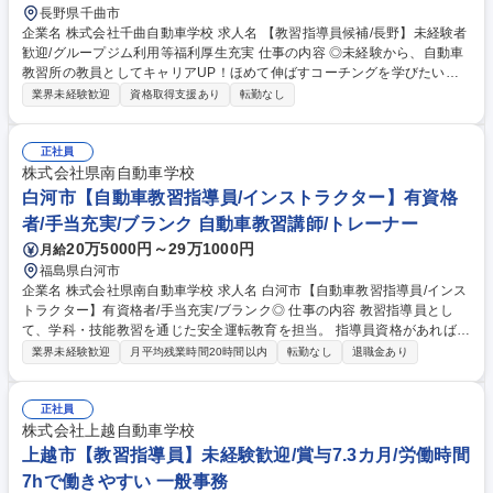
長野県千曲市
企業名 株式会社千曲自動車学校 求人名 【教習指導員候補/長野】未経験者
歓迎/グループジム利用等福利厚生充実 仕事の内容 ◎未経験から、自動車
教習所の教員としてキャリアUP！ほめて伸ばすコーチングを学びたい・
運転が好き・感謝される仕事がしたい方におすすめ ■入社後はまず普通車
業界未経験歓迎
資格取得支援あり
転勤なし
教習指導員の資格取得と事務業務（受付/教習事務 /総務/営業)に従事して
いただきます。■協会が行う年1回の養成教習を受けていただき、その後年
3回の試験を受けていただきます。もちろん費用は全額当社負担。合格す
正社員
ると晴れて教習指導員の資格が付与され、正社員として勤務いただきます
株式会社県南自動車学校
※備考欄参照■他車種の教習指導員や検定業務を行う検定員など、資格幅
白河市【自動車教習指導員/インストラクター】有資格
を広げていただくこともでき、取得ごとに資格手当が付きます◎ 募集職種
者/手当充実/ブランク 自動車教習講師/トレーナー
【教習指導員候補/長野】未経験者歓迎/グループジム利用等福利厚生充実
20万5000円～29万1000円
月給
福島県白河市
企業名 株式会社県南自動車学校 求人名 白河市【自動車教習指導員/インス
トラクター】有資格者/手当充実/ブランク◎ 仕事の内容 教習指導員とし
て、学科・技能教習を通じた安全運転教育を担当。 指導員資格があればブ
ランクも歓迎。 ドローン講習等の新分野にも携わるチャンスがあります。
業界未経験歓迎
月平均残業時間20時間以内
転勤なし
退職金あり
【具体的には】 ■技能・学科教習（普通車メイン）および高齢者講習 ■教
習生の送迎業務（バス等） ■安全運転教育の企画、営業・広報補助 ■ドロ
ーン講習（希望者／インストラクター業務） ※ブランクがある方は法改正
正社員
や実務感覚を取り戻す研修から開始。 募集職種 白河市【自動車教習指導
株式会社上越自動車学校
員/インストラクター】有資格者/手当充実/ブランク◎
上越市【教習指導員】未経験歓迎/賞与7.3カ月/労働時間
7hで働きやすい 一般事務