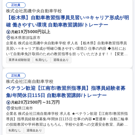
通自動車教習指導員の資格の取得を1年以内に目指していただき、取得後
正社員
は教習生に対して運転技術や交通ルールの指導を行い、安全運転の重要性
株式会社黒磯中央自動車学校
を教えます。資格取得に向けては、年に2～3回実施される資格試験に合格
【栃木県】自動車教習指導員見習い⇒キャリア形成が明
する必要がありますが、丁寧な指導とサポートがあるため安心して取り組
確 働きやすい環境 自動車教習講師/トレーナー
めます。 募集職種 ★富山★【教習指導員】教育経験者歓迎/資格取得支援/
19万5000円以上
月給
手に職つけたい方歓迎◎
栃木県那須塩原市
企業名 株式会社黒磯中央自動車学校 求人名 【栃木県】自動車教習指導員
見習い⇒キャリア形成が明確◎働きやすい環境◎ 仕事の内容 ◆当社にお
いて自動車免許取得のための教習指導を担っていただきます！！【変更の
範囲：当社業務全般】 教習指導員になるまで（平均1～2年）教習指導員
業界未経験歓迎
転勤なし
退職金あり
の資格を取得するため、資格取得の勉強をしながら、送迎バスの運転、受
付サポート、事務処理等を行います。また、中型自動車免許と普通自動二
輪免許を取得して頂きます。（補助制度あり）教習指導員資格取得後は教
正社員
習指導（技能、学科、講習）を行いながら、他の車種の資格取得、教材作
株式会社江南自動車学校
成、イベント立案、集客、情報発信等々様々な業務に携わります。 募集職
ベテラン歓迎【江南市/教習所指導員】指導員経験者募
種 【栃木県】自動車教習指導員見習い⇒キャリア形成が明確◎働きやすい
集/年間休日115日 自動車教習講師/トレーナー
環境◎
20万2500円～31万円
月給
愛知県江南市
企業名 株式会社江南自動車学校 求人名 ★ベテラン歓迎【江南市/教習所指
導員】指導員経験者募集/年間休日115日 仕事の内容 ■普通車・自動二輪車
の技能教習や学科教習はもちろん、学校や企業への交通安全教室、高齢者
講習など地域の交通安全センターとして様々な教育活動や情報発信をお任
転勤なし
退職金あり