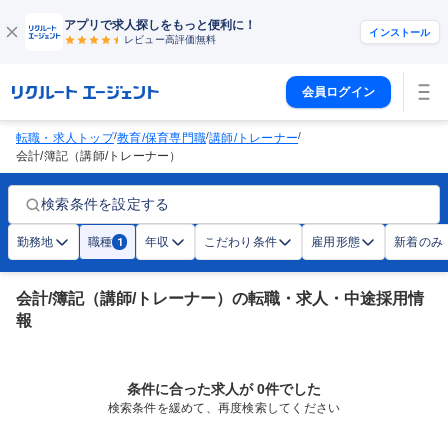
アプリで求人探しをもっと便利に！
インストール
レビュー高評価
無料
会員ログイン
/
/
/
転職・求人トップ
教育/保育専門職
講師/トレーナー
会計/簿記（講師/トレーナー）
検索条件を設定する
勤務地
職種
年収
こだわり条件
雇用形態
新着のみ
1
会計/簿記（講師/トレーナー）の転職・求人・中途採用情
報
条件に合った求人が 0件でした
検索条件を緩めて、再度検索してください