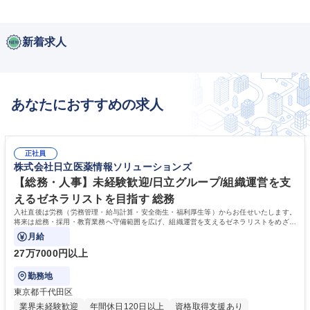
新着求人
あなたにおすすめの求人
正社員
株式会社日立医薬情報ソリューションズ
【総務・人事】未経験歓迎/日立グループ/組織運営を支
えるゼネラリストを目指す 総務
入社直後は労務（労務管理・給与計算・安全衛生・福利厚生等）からお任せいたします。
将来は総務・採用・教育業務へ守備範囲を広げ、組織運営を支えるゼネラリストをめざせ
ます。
月給
27万7000円以上
勤務地
東京都千代田区
業界未経験歓迎
年間休日120日以上
資格取得支援あり