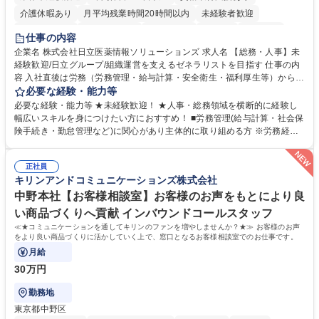
介護休暇あり
月平均残業時間20時間以内
未経験者歓迎
住宅手当あり
時短勤務あり
退職金あり
在宅OK
賞与あり
仕事の内容
育休あり
完全週休2日制
交通費支給
土日祝休み
寮・社宅あり
企業名 株式会社日立医薬情報ソリューションズ 求人名 【総務・人事】未
経験歓迎/日立グループ/組織運営を支えるゼネラリストを目指す 仕事の内
容 入社直後は労務（労務管理・給与計算・安全衛生・福利厚生等）からお
任せいたします。将来は総務・採用・教育業務へ守備範囲を広げ、組織運
必要な経験・能力等
営を支えるゼネラリストをめざせます。 ・初期業務：労働時間管理、給与
必要な経験・能力等 ★未経験歓迎！ ★人事・総務領域を横断的に経験し
計算、社会保険対応、福利厚生管理、安全衛生、健康経営推進等をお任せ
幅広いスキルを身につけたい方におすすめ！ ■労務管理(給与計算・社会保
します。ご経験に応じて、休職者管理など、幅広く経験を積んでいただき
険手続き・勤怠管理など)に関心があり主体的に取り組める方 ※労務経験
ます。 ・将来的な広がり：総務・採用・教育・税務対応・経営企画等。
者は早期にご活躍いただけます。 ■チームで仕事を推進できる方■将来は
★メンバーがマンツーマンで丁寧に教えるため、ご経験が浅くても安心！
マネジメント職として活躍したい 【尚可】■人事、労務、採用、教育業務
幅広く経験を積みたい意欲がある方に最適な環境です。 募集職種 【総
正社員
のご経験 ■労務管理（給与計算・社会保険手続き・勤怠管理など）の経験
キリンアンドコミュニケーションズ株式会社
務・人事】未経験歓迎/日立グループ/組織運営を支えるゼネラリストを目
■衛生管理者の資格をお持ちの方 学歴・資格 学歴：大学院 大学 高専 短大
指す
専修学校 高校 語学力： 資格：
中野本社【お客様相談室】お客様のお声をもとにより良
い商品づくりへ貢献 インバウンドコールスタッフ
≪★コミュニケーションを通してキリンのファンを増やしませんか？★≫ お客様のお声
をより良い商品づくりに活かしていく上で、窓口となるお客様相談室でのお仕事です。
月給
30万円
勤務地
東京都中野区