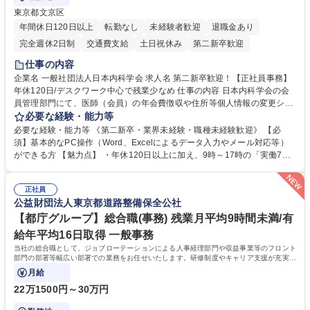
東京都文京区
年間休日120日以上
転勤なし
未経験者歓迎
退職金あり
完全週休2日制
交通費支給
土日祝休み
第二新卒歓迎
仕事の内容
企業名 一般社団法人日本内科学会 求人名 第二新卒歓迎！【正社員事務】
年休120日/デスクワーク中心で残業少なめ 仕事の内容 日本内科学会の会
員管理部門にて、医師（会員）の年会費徴収や住所等個人情報の変更シス
テム入力、電話・FAX対応をお任せします。将来的には、各種委員会の運
必要な経験・能力等
営事務局業務などにも幅広く携わっていただきます。 【会員管理・データ
必要な経験・能力等 《第二新卒・業界未経験・職種未経験歓迎》 【必
入力業務】 ・医師（会員）の住所変更、個人情報のシステム登録・更新
須】基本的なPC操作（Word、Excelによるデータ入力やメール対応等）
・年会費の徴収管理や入金データの照合確認 【問い合わせ対応】 ・会員
ができる方 【魅力点】 ・年休120日以上に加え、9時～17時の「実働7時
（医師）からの電話、FAX、ネット申請に伴う相談受付 ・複雑な案件のへ
間勤務」で残業も少なくワークライフバランスは抜群です。 【将来的な業
のエスカレーション・連携対応 募集職種 第二新卒歓迎！【正社員事務】
務（各種委員会運営）】 ・学会内における各種委員会のスケジュール調
年休120日/デスクワーク中心で残業少なめ
正社員
整、資料作成、当日の運営サポート 学歴・資格 学歴：大学院 大学 語学
公益財団法人東京都道路整備保全公社
力： 資格：
【都庁グループ】総合職(事務) 残業月平均9時間未満/有
給年平均16日取得 一般事務
当社の総合職として、ジョブローテーションによる人事経理部門や収益事業等のフロント
部門の部署等幅広い部署での業務をお任せいたします。研修制度やキャリア支援が充実し
ております！ ※下記業務詳細
月給
22万1500円～30万円