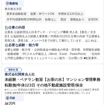
勤務地
東京都文京区
業界未経験歓迎
副業・WワークOK
年間休日120日以上
月平均残業時間20時間以内
転勤なし
英語
退職金あり
在宅OK
賞与あり
育休あり
完全週休2日制
交通費支給
土日祝休み
仕事の内容
食事補助あり
企業名 公益財団法人日本アンチ・ドーピング機構 求人名 【東京／文京
区】公益財団法人の総務人事業務／年間休日125日 仕事の内容 下記業務を
部長1名、課長1名、メンバー2名で分担して遂行しています。 はじめは担
当者として業務を覚えていただき、ゆくゆくはリーダーやマネージャーポ
必要な経験・能力等
ジションとして活躍いただくことを期待しています。 【総務・人事グルー
必要な経験・能力等 ・公的助成金や補助金の申請・四半期、年間報告経験
プの業務内容】 ・人事制度関連 ・採用活動 ・教育研修の企画、実行 ・勤
・総務経験 ・PCスキル中級以上（Word、Excel、PowerPoint） ・社内外
怠管理 ・官公庁への各種提出 ・法定の会議運営（評議員会、理事会） ・
と円滑な調整ができるコミュニケーション能力 ・口が堅い方 ■歓迎要件
コンプライアンス ・内部規程やルールの管理、整備、文書管理 ・契約関
・採用業務経験 ・英語に抵抗がない方 ・営業経験 学歴・資格 学歴：大学
連 ・衛生管理 ・防災関連・公的助成金の管理・オフィス、ファシリティ
院 大学 高専 短大 専修学校 高校 語学力： 資格：
管理 ・福利厚生関連 ・職員からの問合せ、相談対応 ・その他日常の総務
契約社員
株式会社関東合人社
業務全般 募集職種 【東京／文京区】公益財団法人の総務人事業務／年間
休日125日
未経験・ベテラン歓迎【お茶の水】マンション管理事務
転勤無/年休123日 その他不動産施設管理/保全
■マンション管理組合の運営サポート及び管理員の指導 ■担当物件における修繕工事等受
注業務 ■事務所内での事務業務等 ★異業界からの転職者が多数活躍しています
月給
38万円