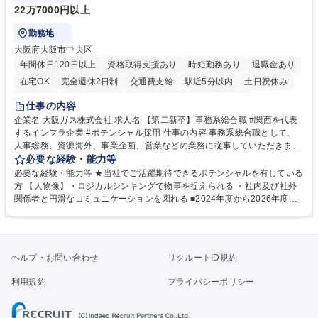
22万7000円以上
勤務地
大阪府大阪市中央区
年間休日120日以上
資格取得支援あり
時短勤務あり
退職金あり
在宅OK
完全週休2日制
交通費支給
駅近5分以内
土日祝休み
服装自由
第二新卒歓迎
寮・社宅あり
食事補助あり
仕事の内容
企業名 大阪ガス株式会社 求人名 【第二新卒】事務系総合職 #関西を代表
するインフラ企業 #ポテンシャル採用 仕事の内容 事務系総合職として、
人事総務、資源海外、事業企画、営業などの業務に従事していただきま
す。 【業務内容の一例】■所属事業部の勤労業務 ■海外に関係する各種業
必要な経験・能力等
務 ■営業部門の企画スタッフ、ルート営業 【キャリアパス】入社後の配属
必要な経験・能力等 ★当社でご活躍期待できるポテンシャルを有している
ポジションで一定期間ご活躍頂いた後、本人の適性及び将来のキャリアを
方 【人物像】・ロジカルシンキングで物事を捉えられる ・社内及び社外
鑑みてジョブローテーションを行います。 【育成】OJTでの現場育成や研
関係者と円滑なコミュニケーションを図れる ■2024年度から2026年度ま
修カリキュラムを通じて、Daigasグループの業務で必要となる知識につい
での3ヵ年を対象とする「Daigasグループ中期経営計画2026」を策定しま
て学んでいただきます。 募集職種 【第二新卒】事務系総合職 #関西を代
した。https://www.osakagas.co.jp/company/press/pr2024/1777576_564
表するインフラ企業 #ポテンシャル採用
72.html ■エネルギーセキュリティの不安定化や気候変動による自然災害の
甚大化など、これまで以上に社会課題解決の重要性が高まっています。
ヘルプ・お問い合わせ
リクルートID規約
「未来の日常」の創造に向けて持続可能な社会の実現に貢献してまいりま
す。 学歴・資格 学歴：大学院 大学 語学力： 資格：
利用規約
プライバシーポリシー