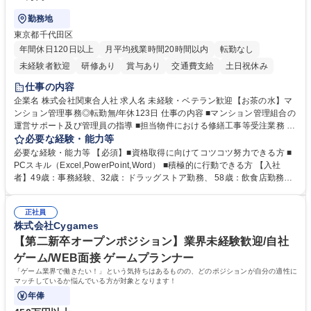
勤務地
東京都千代田区
年間休日120日以上
月平均残業時間20時間以内
転勤なし
未経験者歓迎
研修あり
賞与あり
交通費支給
土日祝休み
仕事の内容
企業名 株式会社関東合人社 求人名 未経験・ベテラン歓迎【お茶の水】マ
ンション管理事務◎転勤無/年休123日 仕事の内容 ■マンション管理組合の
運営サポート及び管理員の指導 ■担当物件における修繕工事等受注業務 ■
事務所内での事務業務等 ★異業界からの転職者が多数活躍しています
必要な経験・能力等
【年収補足】532万円 ＋別途インセンティヴで平均約100万円/年（昨年度
必要な経験・能力等 【必須】■資格取得に向けてコツコツ努力できる方 ■
実績） ＋管理業務主任者資格手当50,000円/月 ★親会社である株式会社合
PCスキル（Excel,PowerPoint,Word） ■積極的に行動できる方 【入社
人社計画研究所社のグループ会社として、質の高いサービスと適性価格を
者】49歳：事務経験、32歳：ドラッグストア勤務、 58歳：飲食店勤務
武器に約20年受託戸数増加中です。https://www.gojin.co.jp/abt/abt_3.html
等：中途採用の9割が未経験者！ 【資格取得支援】■メンター制度■社内模
募集職種 未経験・ベテラン歓迎【お茶の水】マンション管理事務◎転勤
試や研修制度など充実！ ＊未資格者の8割以上が入社2年以内に資格を取
無/年休123日
正社員
得出来ております！ 【魅力】■フレックス制度、未経験からでも下限年収
株式会社Cygames
を一律支給！ ■管理業務主任者資格取得後には50,000円/月の手当あり！
学歴・資格 学歴：大学院 大学 高専 短大 専修学校 高校 語学力： 資格：第
【第二新卒オープンポジション】業界未経験歓迎/自社
一種運転免許普通自動車
ゲーム/WEB面接 ゲームプランナー
「ゲーム業界で働きたい！」という気持ちはあるものの、どのポジションが自分の適性に
マッチしているか悩んでいる方が対象となります！
年俸