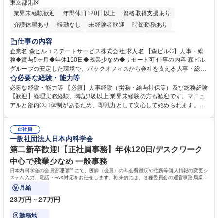
東京都港区
業界未経験歓迎
年間休日120日以上
資格取得支援あり
介護休暇あり
転勤なし
未経験者歓迎
時短勤務あり
経験者歓迎
退職金あり
在宅OK
賞与あり
育休あり
仕事の内容
完全週休2日制
交通費支給
長期歓迎
駅近5分以内
土日祝休み
企業名 森ビルエステートサービス株式会社 求人名 【森ビルG】人事・総
務◆賞与5ヶ月◆年休120日◆残業少なめ◆リモート可 仕事の内容 森ビル
グループの安定した環境で、バックオフィスから会社を支える人事・総務
をお任せします。 労務と総務の業務をバランスよく担当し、ゆくゆくは制
必要な経験・能力等
度改定などのコア業務にも挑戦できる、やりがいある環境です。 ■勤怠管
必要な経験・能力等 【必須】人事経験（労務・給与社保等）及び総務経験
理、給与計算、社会保険手続き、年末調整等の労務管理全般 ■入退社手続
【歓迎】経理実務経験、簿記3級以上 業界未経験の方も歓迎です。マニュ
き、社内規定の改定や人事制度改定などのコア業務 ■社内イベントの企画
アルと部内OJT体制があるため、即戦力として安心して始められます。
運営やその他総務業務全般 ※労務と総務を1：1の割合でお任せ。 入社後
【魅力・やりがい】森ビルGの安定基盤で労務から総務まで幅広く携われ
は部内のOJTを中心に、あなたの経験に合わせて不足している部分はいつ
ます。定型業務に留まらず、社内規定や人事制度の改定など会社のコア業
でも質問・相談できる環境が整っているため、安心して成長できます。 募
正社員
務に挑戦できるため、自身の成長と組織への貢献度をダイレクトに実感で
一般社団法人日本内科学会
集職種 【森ビルG】人事・総務◆賞与5ヶ月◆年休120日◆残業少なめ◆
きます。 残業少なめ、週1日リモート可など、ワークライフバランスを保
リモート可
ち長期活躍できる環境です。 「これまでの幅広い経験を活かし、長期的な
第二新卒歓迎!【正社員事務】年休120日/デスクワーク
キャリアを築きたい」という前向きな意欲と挑戦を全力で応援します。 学
中心で残業少なめ 一般事務
歴・資格 学歴：大学院 大学 高専 短大 専修学校 高校 語学力： 資格：日商
日本内科学会の会員管理部門にて、医師（会員）の年会費徴収や住所等個人情報の変更シ
簿記検定1級 日商簿記検定2級 日商簿記検定3級
ステム入力、電話・FAX対応をお任せします。将来的には、各種委員会の運営事務局業務
などにも幅広く携わっていただきます。
月給
23万円～27万円
勤務地