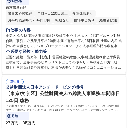
勤務地
東京都新宿区
業界未経験歓迎
年間休日120日以上
介護休暇あり
月平均残業時間20時間以内
転勤なし
住宅手当あり
経験者歓迎
研修あり
退職金あり
賞与あり
完全週休2日制
交通費支給
仕事の内容
駅近5分以内
資格取得手当あり
食事補助あり
企業名 公益財団法人東京都道路整備保全公社 求人名 【都庁グループ】総
合職（事務）◇残業月平均9時間未満／有給年平均16日取得 仕事の内容 当
社の総合職として、ジョブローテーションによる人事経理部門や収益事業
等のフロント部門の部署等幅広い部署での業務をお任せいたします。研修
必要な経験・能力等
制度やキャリア支援が充実しております！ ※下記業務詳細 【業務詳細】■
必要な経験・能力等 【歓迎】営業経験or総務/人事/経理経験or官公庁職員
管理部門：広報、人事、経理など当公社の運営に係る管理業務 ■収益部
経験者で、道路事業のゼネラリストとしてのキャリアを積みたい方【社
門：駐車場の新規開拓、管理運営、新宿駅西口広場の「イベントコーナ
風】社内関係部署や東京都と連携が必要なため綿密にコミュニケーション
ー」などの管理運営 ■道路部門：整備の急がれる骨格幹線道路や木造住宅
を図っています。 【業務の魅力】■幅広く携われる：総合職（事務）で
密集地域の特定整備路線の用地取得、道路に関する普及啓発事業、都内の
は、駐車場の管理運営や道路用地の取得、公益財団法人の中枢を担う管理
道路施設や道路工事現場の見学ツアー事業 ※入社後は上記いずれかの部門
正社員
部門など多岐に渡る業務を経験できます。 ■様々なプロジェクト：駐車場
公益財団法人日本アンチ・ドーピング機構
へ配属。※業務内容変更の範囲：会社の定める業務 募集職種 【都庁グル
事業の他、新宿駅西口広場内に設置された照明を兼ねた広告「ブライトサ
ープ】総合職（事務）◇残業月平均9時間未満／有給年平均16日取得
イン」の管理運営を行うなど、事業収益を生み出す活動を積極的に行って
【東京/文京区】公益財団法人の総務人事業務/年間休日
います。 学歴・資格 学歴：大学院 大学 高専 短大 専修学校 高校 語学力：
125日 総務
資格：
下記業務を部長1名、課長1名、メンバー2名で分担して遂行しています。 はじめは担当
者として業務を覚えていただき、ゆくゆくはリーダーやマネージャーポジションとして活
躍いただくことを期待しています。
月給
27万円～35万円