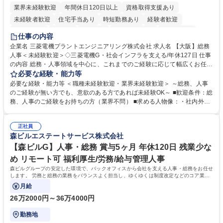
業界未経験歓迎
年間休日120日以上
資格取得支援あり
未経験者歓迎
住宅手当あり
時短勤務あり
経験者歓迎
退職金あり
在宅OK
賞与あり
完全週休2日制
交通費支給
仕事の内容
駅近5分以内
土日祝休み
服装自由
寮・社宅あり
食事補助あり
企業名 三菱電機プラントエンジニアリング株式会社 求人名 【大阪】総務
人事＜未経験歓迎＞◇三菱電機G・社会インフラを支える/年休127日 仕事
の内容 総務・人事領域を中心に、これまでのご経験に応じて幅広くお任せ
します。 ＜具体的には＞ ・総務/人事労務（給与・社保・勤怠管理など）
必要な経験・能力等
・採用・教育研修 ・福利厚生運用 など ※基本的には事務所勤務ですが、
必要な経験・能力等 ＜職種未経験歓迎・業界未経験歓迎＞ ～総務、人事
採用や教育等の業務内容により、関西圏以外への日帰り・宿泊を伴う国内
のご経験が無い方でも、意欲のある方であれば未経験OK～ ■歓迎条件：総
出張もございます。 ※担当業務を持ちつつ、お互いに助け合いながら、総
務、人事のご経験をお持ちの方（業界不問） ■求める人物像：・社内外の
務部という組織として協力しながら進める体制です。 募集職種 【大阪】
関係各部門との調整を率先して行い、業務を円滑に遂行できる協調性やコ
総務人事＜未経験歓迎＞◇三菱電機G・社会インフラを支える/年休127日
ミュニケーション能力を持っている方 ・人事総務領域に興味がありゼネラ
正社員
リスト志向をお持ちの方 学歴・資格 学歴：大学院 大学 語学力： 資格：
森ビルエステートサービス株式会社
【森ビルG】人事・総務 賞与5ヶ月 年休120日 残業少な
め リモート可 福利厚生/労務/給与管理人事
森ビルグループの安定した環境で、バックオフィスから会社を支える人事・総務をお任せ
します。 労務と総務の業務をバランスよく担当し、ゆくゆくは制度改定などのコア業務
にも挑戦できる、やりがいある環境です。
月給
26万2000円～36万4000円
勤務地