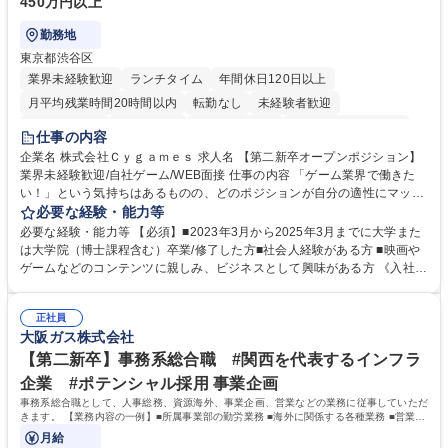
450万円以上
勤務地
東京都渋谷区
業界未経験歓迎
ランチタイム
年間休日120日以上
月平均残業時間20時間以内
転勤なし
未経験者歓迎
住宅手当あり
経験者歓迎
完全週休2日制
インセンティブあり
仕事の内容
交通費支給
土日祝休み
服装自由
昼食補助あり
第二新卒歓迎
企業名 株式会社Ｃｙｇａｍｅｓ 求人名 【第二新卒オープンポジション】
業界未経験歓迎/自社ゲーム/WEB面接 仕事の内容 「ゲーム業界で働きた
食事補助あり
い！」という気持ちはあるものの、どのポジションが自分の適性にマッチ
しているか悩んでいる方が対象となります！ 総合職（プランナー/データ
必要な経験・能力等
アナリストなど）、技術職（開発エンジニ ア/インフラエンジニアな
必要な経験・能力等 【必須】■2023年3月から2025年3月までに大学また
ど）、デザイン職（デザイナー/イラストレ ーターなど）等から、面接で
は大学院（博士課程含む）卒業/修了した方■社会人経験がある方 ■映画や
ご希望と適正にマッチしたポジションをご案内いたします。ゲームやエン
ゲームなどのコンテンツに親しみ、ビジネスとして興味がある方 《入社実
タメコンテンツが大好きで、「ゲーム業界の未来を自らの手で作りたい」
績 例》 ・メーカー → プロジェクトマネージャー ・ソーシャルゲーム →
「最高のコンテンツを作るためには、何でもやる」という情熱に溢れた方
ゲームプランナー ・通信 → ゲームエンジニア ・独立行政法人 → データ
のご応募をお待ちしております。 募集職種 【第二新卒オープンポジショ
正社員
サイエンティスト 学歴・資格 学歴：大学院 大学 語学力： 資格：
大阪ガス株式会社
ン】業界未経験歓迎/自社ゲーム/WEB面接
【第二新卒】事務系総合職 #関西を代表するインフラ
企業 #ポテンシャル採用 事業企画
事務系総合職として、人事総務、資源海外、事業企画、営業などの業務に従事していただ
きます。 【業務内容の一例】■所属事業部の勤労業務 ■海外に関係する各種業務 ■営業部
門の企画スタッフ、ルート営業
月給