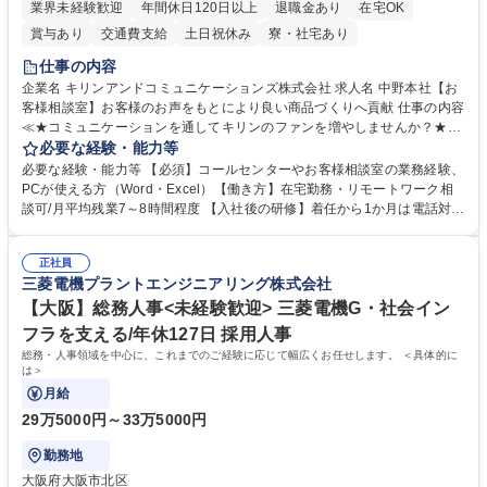
業界未経験歓迎
年間休日120日以上
退職金あり
在宅OK
賞与あり
交通費支給
土日祝休み
寮・社宅あり
仕事の内容
企業名 キリンアンドコミュニケーションズ株式会社 求人名 中野本社【お
客様相談室】お客様のお声をもとにより良い商品づくりへ貢献 仕事の内容
≪★コミュニケーションを通してキリンのファンを増やしませんか？★≫
お客様のお声をより良い商品づくりに活かしていく上で、窓口となるお客
必要な経験・能力等
様相談室でのお仕事です。 日々お客様からいただくキリングループへのご
必要な経験・能力等 【必須】コールセンターやお客様相談室の業務経験、
意見を、企業活動に活かしています。お客様からの声に迅速かつ誠意をも
PCが使える方（Word・Excel）【働き方】在宅勤務・リモートワーク相
って対応、情報提供するとともにグループ内活動に反映しています。 【具
談可/月平均残業7～8時間程度 【入社後の研修】着任から1か月は電話対応
体的には】電話応対、メール、お手紙対応、ご指摘品調査報告書作成、有
のOJTを中心に実施し、電話対応に慣れた段階でメール・手紙のOJTを実
人チャットボット対応など。 【1日の対応件数】■電話：月間一人当たり
施する予定です。独り立ち以降もしっかりフォローする体制を整えていま
平均100件前後■メール・手紙：同上40件前後 募集職種 中野本社【お客様
正社員
すのでご安心ください。 【当社について】キリングループの広報機能を担
三菱電機プラントエンジニアリング株式会社
相談室】お客様のお声をもとにより良い商品づくりへ貢献
う会社として、お客様との出会いを大切にし、磨き上げたホスピタリティ
を込めてコミュニケーションをとりながら広報関連業務を行っておりま
【大阪】総務人事<未経験歓迎> 三菱電機G・社会イン
す。 学歴・資格 学歴：大学院 大学 高専 短大 専修学校 高校 語学力： 資
フラを支える/年休127日 採用人事
格：
総務・人事領域を中心に、これまでのご経験に応じて幅広くお任せします。 ＜具体的に
は＞
月給
29万5000円～33万5000円
勤務地
大阪府大阪市北区