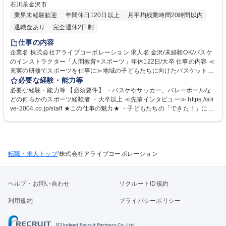
石川県金沢市
業界未経験歓迎
年間休日120日以上
月平均残業時間20時間以内
退職金あり
完全週休2日制
仕事の内容
企業名 株式会社アライブコーポレーション 求人名 金沢/未経験OK/バスケ
のインストラクター「人間教育×スポーツ」年休122日/大卒 仕事の内容 ≪
充実の研修でスポーツを仕事に≫地域の子どもたちに向けたバスケットボ
ールスクールの運営・指導をお任せします。明確な評価制度と段階的な研
必要な経験・能力等
修があり、未経験から教育のプロへ成長可能です。 ■スクール指導：幼児
必要な経験・能力等 【必須要件】 ・バスケやサッカー、バレーボールな
から小学生を対象に１クラス約１０から３０名へ指導（1回約60分程度）
どの何らかのスポーツ経験者 ・大卒以上 ≪先輩インタビュー≫ https://ali
■教室運営：体験会の企画やチラシ配布を通じた会員獲得 ■イベント企
ve-2004.co.jp/staff ★この仕事の魅力★ ・子どもたちの「できた！」に立
画：（毎年子どもの大きな成長に職員が感動する）合宿や大会の企画・運
ち会える感動！成長を間近で感じられます・年間休日122日＋有給も取得
営 ★入会インセンティブ有！（1人の入会につき3,000円を支給） 募集職
しやすい環境／業務は10時スタートのためのお子様の朝の送り迎えなども
種 金沢/未経験OK/バスケのインストラクター「人間教育×スポーツ」年休
可能です！ 学歴・資格 学歴：大学院 大学 語学力： 資格：第一種運転免許
122日/大卒
普通自動車
/
転職・求人トップ
株式会社アライブコーポレーション
ヘルプ・お問い合わせ
リクルートID規約
利用規約
プライバシーポリシー