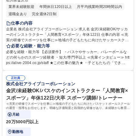
石川県金沢市
業界未経験歓迎
年間休日120日以上
月平均残業時間20時間以内
退職金あり
完全週休2日制
仕事の内容
企業名 株式会社アライブコーポレーション 求人名 金沢/未経験OK/サッカ
ーのインストラクター「人間教育×スポーツ」年休122日 仕事の内容 ≪充
実の研修でスポーツを仕事に≫地域の子どもたちに向けたサッカースクー
ルの運営・指導をお任せします。明確な評価制度と段階的な研修があり、
必要な経験・能力等
未経験から教育のプロへ成長可能です。 ■スクール指導：幼児から小学生
必要な経験・能力等 【必須要件】 ・バスケやサッカー、バレーボールな
を対象に１クラス約１０から３０名へ指導（1回約60分程度） ■教室運
どの何らかのスポーツ経験者 ・短大/専門卒以上 ≪先輩インタビュー≫ htt
営：体験会の企画やチラシ配布を通じた会員獲得 ■イベント企画：（毎年
ps://alive-2004.co.jp/staff ★この仕事の魅力★ ・子どもたちの「でき
子どもの大きな成長に職員が感動する）合宿や大会の企画・運営 ★入会イ
た！」に立ち会える感動！成長を間近で感じられます・年間休日122日＋
ンセンティブ有！（1人の入会につき3,000円を支給） 募集職種 金沢/未経
有給も取得しやすい環境／業務は10時スタートのためのお子様の朝の送り
験OK/サッカーのインストラクター「人間教育×スポーツ」年休122日
正社員
迎えなども可能です！ 学歴・資格 学歴：大学院 大学 語学力： 資格：第一
株式会社アライブコーポレーション
種運転免許普通自動車
金沢/未経験OK/バスケのインストラクター「人間教育×
スポーツ」年休122日/大卒 スポーツ講師/トレーナー
≪充実の研修でスポーツを仕事に≫地域の子どもたちに向けたバスケットボールスクール
の運営・指導をお任せします。明確な評価制度と段階的な研修があり、未経験から教育の
プロへ成長可能です。
月給
20万5000円以上
勤務地