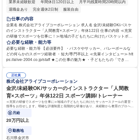
業界未経験歓迎
年間休日120日以上
月平均残業時間20時間以内
退職金あり
完全週休2日制
服装自由
仕事の内容
企業名 株式会社アライブコーポレーション 求人名 金沢/未経験OK/バスケ
のインストラクター「人間教育×スポーツ」年休122日 仕事の内容 ≪充実
の研修でスポーツを仕事に！≫地域の子どもたちに向けたバスケットボー
ルスクールの運営・指導をお任せします。明確な評価制度と段階的な研修
必要な経験・能力等
があり、未経験から教育のプロへ成長可能です。 ■スクール指導：幼児か
必要な経験・能力等 【必須要件】 ・バスケやサッカー、バレーボールな
ら小学生を対象に１クラス約１０から３０名へ指導（1回約60分程度） ■
どの何らかのスポーツ経験者 ・短大/専門卒以上 ≪先輩インタビュー≫ htt
教室運営：体験会の企画やチラシ配布を通じた会員獲得 ■イベント企画：
ps://alive-2004.co.jp/staff ★この仕事の魅力★ ・子どもたちの「でき
（毎年子どもの大きな成長に職員が感動する）合宿や大会の企画・運営 ★
た！」に立ち会える感動！成長を間近で感じられます・年間休日122日＋
入会インセンティブ有！（1人の入会につき3,000円を支給） 募集職種 金
有給も取得しやすい環境／業務は10時スタートのためのお子様の朝の送り
沢/未経験OK/バスケのインストラクター「人間教育×スポーツ」年休122日
正社員
迎えなども可能です！ 学歴・資格 学歴：高専 短大 専修学校 高校 語学
株式会社アライブコーポレーション
力： 資格：第一種運転免許普通自動車
金沢/未経験OK/サッカーのインストラクター「人間教
育×スポーツ」年休122日 スポーツ講師/トレーナー
≪充実の研修でスポーツを仕事に≫地域の子どもたちに向けたサッカースクールの運営・
指導をお任せします。明確な評価制度と段階的な研修があり、未経験から教育のプロへ成
長可能です。
月給
20万円以上
勤務地
石川県金沢市