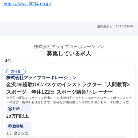
https://alive-2004.co.jp/
最終更新日：2026/08/06
株式会社アライブコーポレーション
募集している求人
4件
正社員
株式会社アライブコーポレーション
金沢/未経験OK/バスケのインストラクター「人間教育×
スポーツ」年休122日 スポーツ講師/トレーナー
≪充実の研修でスポーツを仕事に！≫地域の子どもたちに向けたバスケットボールスクー
ルの運営・指導をお任せします。明確な評価制度と段階的な研修があり、未経験から教育
のプロへ成長可能です。
月給
20万円以上
勤務地
石川県金沢市