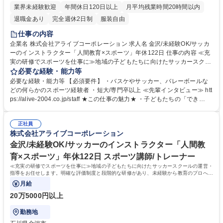
業界未経験歓迎
年間休日120日以上
月平均残業時間20時間以内
退職金あり
完全週休2日制
服装自由
仕事の内容
企業名 株式会社アライブコーポレーション 求人名 金沢/未経験OK/サッカ
ーのインストラクター「人間教育×スポーツ」年休122日 仕事の内容 ≪充
実の研修でスポーツを仕事に≫地域の子どもたちに向けたサッカースクー
ルの運営・指導をお任せします。明確な評価制度と段階的な研修があり、
必要な経験・能力等
未経験から教育のプロへ成長可能です。 ■スクール指導：幼児から小学生
必要な経験・能力等 【必須要件】 ・バスケやサッカー、バレーボールな
を対象に１クラス約１０から３０名へ指導（1回約60分程度） ■教室運
どの何らかのスポーツ経験者 ・短大/専門卒以上 ≪先輩インタビュー≫ htt
営：体験会の企画やチラシ配布を通じた会員獲得 ■イベント企画：（毎年
ps://alive-2004.co.jp/staff ★この仕事の魅力★ ・子どもたちの「でき
子どもの大きな成長に職員が感動する）合宿や大会の企画・運営 ★入会イ
た！」に立ち会える感動！成長を間近で感じられます・年間休日122日＋
ンセンティブ有！（1人の入会につき3,000円を支給） 募集職種 金沢/未経
有給も取得しやすい環境／業務は10時スタートのためのお子様の朝の送り
験OK/サッカーのインストラクター「人間教育×スポーツ」年休122日
正社員
迎えなども可能です！ 学歴・資格 学歴：高専 短大 専修学校 高校 語学
株式会社アライブコーポレーション
力： 資格：第一種運転免許普通自動車
金沢/未経験OK/サッカーのインストラクター「人間教
育×スポーツ」年休122日 スポーツ講師/トレーナー
≪充実の研修でスポーツを仕事に≫地域の子どもたちに向けたサッカースクールの運営・
指導をお任せします。明確な評価制度と段階的な研修があり、未経験から教育のプロへ成
長可能です。
月給
20万5000円以上
勤務地