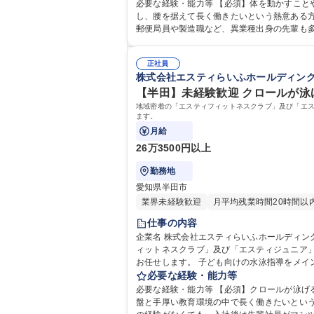
客様と深く関わり、日々の成果を分かち合える非常にやりがいの大きなポジションです。
必要な経験・能力等 【必須】体を動かすこ
ラクター
し、腰を据えて長く働きたいという熱意ある方を歓迎します。 【必須】スポーツや体を動かすことが好きな方（未経験歓迎）
郵便局員や製造職など、異業種出身の先輩も
す。約３ヶ月で一通りの業務を習得できる充実した教育体制
大 専修学校 高校 語学力： 資格：
正社員
株式会社エスティらいふホールディン
【半田】未経験歓迎 クロールが泳
地域密着の「エスティフィットネスクラブ」及び「エ
ます。
月給
26万3500円以上
勤務地
愛知県半田市
業界未経験歓迎
月平均残業時間20時間以
仕事の内容
企業名 株式会社エスティらいふホールディングス 求人名 【半田】未経験歓迎★クロールが泳げればＯＫ！手厚い研修で始める水泳指導 仕事の内容 地域密着
ィットネスクラブ」及び「エスティジュニア
お任せします。 子ども向けの水泳指導をメインに、ジムでのマシンの使い方説明、グループレッスンやパーソナルトレーニングのプログラム考案などを担当します。プール
やジム、スタジオをお客様の状況に合わせて
必要な経験・能力等
ける環境です。地域のお客様と深く関わり日々の成果や成長を分かち合えるやりが
必要な経験・能力等 【必須】クロールが泳
める水泳指導
盤と手厚い教育環境の中で長く働きたいという方を歓迎します。 【必須】クロールが泳げる方（未経験歓迎）【歓迎】ピ