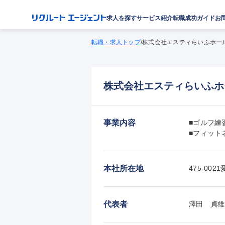
求人を探す
サービス紹介
転職成功ガイド
お
転職・求人トップ
/
株式会社エスティらいふホー
株式会社エスティらいふホ
事業内容
■ゴルフ練
■フィット
本社所在地
475-0
代表者
澤田　貞雄