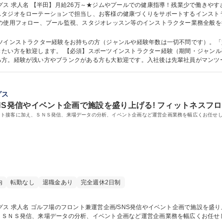
した「エスティ
スタジオをローテーションで担当し、お客様の健康づくりをサポートするインスト
ラムの考案も行います。ピラティスやヨガ等、幅広いプログラムに携わることがで
く関わり、日々の成果を分かち合える非常にやりがいの大きなポジションです。 募集職種 
ーツインストラクター経験をお持ちの方（ジャンルや経験年数は一切不問です）。
期間・ジャンル不問）【歓迎】インストラクター資格に向け
る方。経験が浅い方やブランクがある方も大歓迎です。入社後は先輩社員がマンツ
の業務を習得できる充実した教育体制があるため、安心してスタートできます。 学歴・資格 学歴：大学
グス
NS発信やイベント企画で施設を盛り上げる! フィットネスフ
ント接客に加え、ＳＮＳ発信、来場データの分析、イベント企画など運営企画業務を幅広くお任せ
内
転勤なし
退職金あり
完全週休2日制
差した「亀崎エ
、ＳＮＳ発信、来場データの分析、イベント企画など運営企画業務を幅広くお任せ