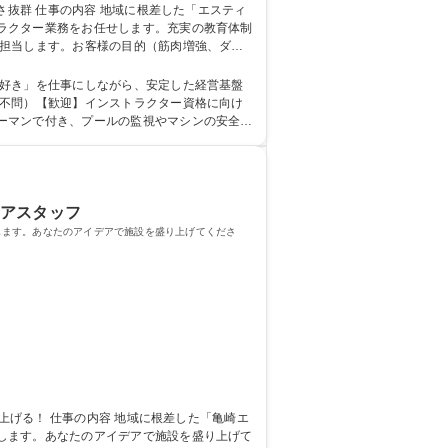
ラクター業務をお任せします。充実の教育体制
き多彩なスキルを磨けます。地域のお客様と深
【半田】月給26万～★ジムやプールでの健康指導！残業少で働きやすさ抜群
「好き」を仕事にしながら、安定した経営基盤
ーマンで付き、プールの監視やマシンの安全確
院 大学 高専
ロアスタッフ
します。あなたのアイデアで施設を盛り上げてくださ
します。あなたのアイデアで施設を盛り上げて