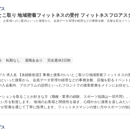
グス
こ取り 地域密着フィットネスの受付 フィットネスフロアス
て、お客様へのご案内といった接客から、会員データ管理や経理などの事務全般、店舗を彩るイベ
内
転勤なし
退職金あり
完全週休2日制
た総合フィット
内といった接客から、会員データ管理や経理などの事務全般、店舗を彩るイベント
物販コーナーのＰＯＰ作成やイベント企画など、店舗運営に関わる幅広い業務に携
タッフも全員未経験スタートです。 募集職種 【未経験歓迎】事務と接客のいいとこ取り◎地域密着
ケーションを取ることが好きな方（職種・業界の経験、スポーツ知識は一切不問）
楽しみたい方に最適な環境です。接客や事務の実務経験
フが実務を通じて丁寧に指導します。フィットネスマシンの使い方やスポーツの知
げるＰＯＰ制作やイベント企画などへ前向きに取り組める意欲的な方からのご応募をお待
学力： 資格：
グス