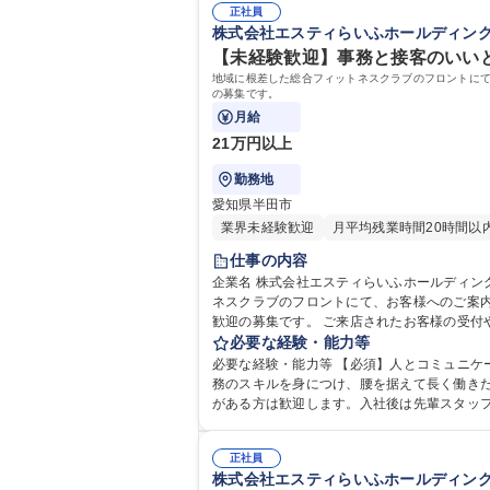
正社員
株式会社エスティらいふホールディン
【未経験歓迎】事務と接客のいいと
地域に根差した総合フィットネスクラブのフロントに
の募集です。
月給
21万円以上
勤務地
愛知県半田市
業界未経験歓迎
月平均残業時間20時間以
仕事の内容
企業名 株式会社エスティらいふホールディングス 求人名 【未経験歓迎】事務と接客のいいとこ取り◎地域密着フィットネスの受付 仕事の内容 地域に根差し
ネスクラブのフロントにて、お客様へのご案
歓迎の募集です。 ご来店されたお客様の受付や入会案内、プログラムの説明といったフロントでの接客業務をメインにお任せします。加えて、会員データ管理や売上入金管
理などのＰＣを使った事務全般、館内清掃、
必要な経験・能力等
ーションを楽しみながら、事務スキルも習得できる環境です。活躍中のス
必要な経験・能力等 【必須】人とコミュニ
フィットネスの受付
務のスキルを身につけ、腰を据えて長く働きたい方を歓迎します。 地域のお客様と関係性を築き、心穏やかに接客を
がある方は歓迎します。入社後は先輩スタッ
士のチームワークを大切にしながら、店舗を盛り上
歴：大学院 大学 高専 短大 専修学校 高校 語
正社員
株式会社エスティらいふホールディン