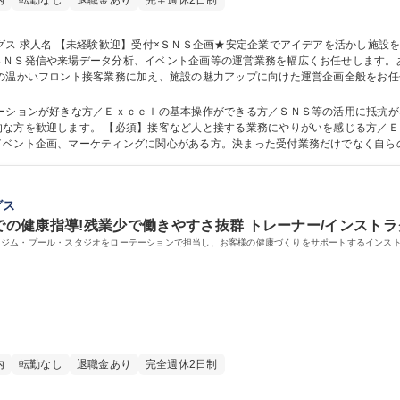
内
転勤なし
退職金あり
完全週休2日制
愛される「亀崎
ＳＮＳ発信や来場データ分析、イベント企画等の運営業務を幅広くお任せします。
状況の分析、新たな集客イベントの企画実行などです。受付業務にとどまらず、来
題ありません。 募集職種 【未経験歓迎】受付×ＳＮＳ企画★安定企業でアイデアを活かし
ケーションが好きな方／Ｅｘｃｅｌの基本操作ができる方／ＳＮＳ等の活用に抵抗
じる方／Ｅｘｃｅｌの基本操作が可能な方／ＳＮＳでの
イベント企画、マーケティングに関心がある方。決まった受付業務だけでなく自ら
です。チームワークを大切にしつつ、主体的に行動できる方からのご応募をお待ちしています。
格：
グス
ルでの健康指導!残業少で働きやすさ抜群 トレーナー/インスト
、ジム・プール・スタジオをローテーションで担当し、お客様の健康づくりをサポートするインス
内
転勤なし
退職金あり
完全週休2日制