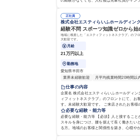
の経験がなくても、入社後は先輩社員がマン
育体制があるため安心してスタートできます。マネー
院 大学 高専 短大 専修学校 高校 語学力： 資
正社員
株式会社エスティらいふホールディン
経験不問 スポーツ知識ゼロから始
地域に根差した「エスティフィットネスクラブ」のフ
大歓迎です。
月給
21万円以上
勤務地
愛知県半田市
業界未経験歓迎
月平均残業時間20時間以
仕事の内容
企業名 株式会社エスティらいふホールディングス 求人名 経験不問★スポーツ知識ゼロから始める◎地域密着ジムの受付・事務スタッフ 仕事の内容 地域に根
ィフィットネスクラブ」のフロントにて、お
す。未経験大歓迎です。 ご来店されたお客様の受付や入会案内、プログラムの説明といったフロント接客をメインにお任せします。加えて、会員データ管理や売上入金管理
などの事務業務、館内清掃、物販コーナーの
必要な経験・能力等
みながら、一生モノの事務スキルも身につく環境です。現在活躍中の
必要な経験・能力等 【必須】人と接するこ
密着ジムの受付・事務スタッフ
スキルを身につけ、腰を据えて長く働きたいという方を歓迎します。 【必須】人とコミュニケーションを取るこ
る方。地域のお客様と関係性を築き、心穏や
方やスポーツの知識がなくても全く問題ありませ
学歴：大学院 大学 高専 短大 専修学校 高校 