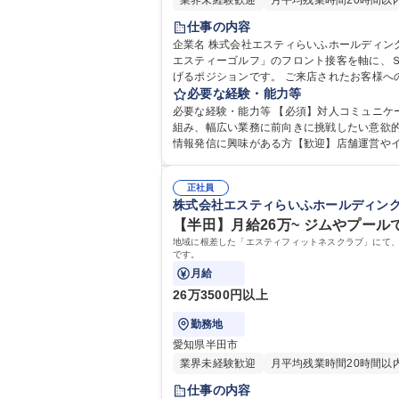
業界未経験歓迎
月平均残業時間20時間以
仕事の内容
企業名 株式会社エスティらいふホールディングス 求人名 【未経験歓迎】受付×ＳＮＳ企画★安定企業でアイデアを活かし施設を盛り上げる 仕事の内容 地域で
エスティーゴルフ」のフロント接客を軸に、
げるポジションです。 ご来店されたお客様への温かいフロント接客業務に加え、施設の魅力アップに向けた運営企画全般をお任せします。具体的には、Ｉｎｓｔａｇｒａｍ
等での情報発信、Ｅｘｃｅｌを活用した来場
必要な経験・能力等
りがいのある環境です。ゴルフの専門知識は入社後に少しずつ習得できれば全く問
必要な経験・能力等 【必須】対人コミュニ
施設を盛り上げる
組み、幅広い業務に前向きに挑戦したい意欲的な方を歓迎します。 【必須】接客など人と接する業務にやりがいを感
情報発信に興味がある方【歓迎】店舗運営や
したい方を求めます。ゴルフの知識や経験は一切不問
院 大学 高専 短大 専修学校 高校 語学力： 資
正社員
株式会社エスティらいふホールディン
【半田】月給26万~ ジムやプー
地域に根差した「エスティフィットネスクラブ」にて
です。
月給
26万3500円以上
勤務地
愛知県半田市
業界未経験歓迎
月平均残業時間20時間以
仕事の内容