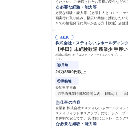
ください。 ご来店されたお客様の受付などのフロント接客業務に加え、施設の魅力アップに向けた運営企画業務をお任せします。具体的には、ＩｎｓｔａｇｒａｍやＨＰで
の情報発信、Ｅｘｃｅｌを使った顧客データ
必要な経験・能力等
りがいのあるポジションです。ゴルフの専門知識は入社後に少しずつ覚えれば問題あ
必要な経験・能力等 【必須】人とコミュニ
り上げる！
画実行に取り組み、幅広い業務に挑戦したい方を歓迎します。 【必須】接客などの対人コミュニケーションにやりがいを感じ
Ｓでの情報発信に興味がある方【歓迎】店舗
したいという前向きな方を求めます。ゴルフの知識や経験
専 短大 専修学校 高校 語学力： 資格：
正社員
株式会社エスティらいふホールディン
【半田】未経験歓迎 残業少 手厚
地域に根差した「エスティフィットネスクラブ」にて
です。
月給
24万8500円以上
勤務地
愛知県半田市
月平均残業時間20時間以内
転勤なし
退
仕事の内容
企業名 株式会社エスティらいふホールディングス 求人名 【半田】未経験歓迎★残業少◎手厚い研修で始めるフィットネスインストラクター 仕事の内容 地域
スティフィットネスクラブ」にて、ジム・プ
育体制で安心です。 具体的にはトレーニングマシンの使用フォロー、プール監視、スタジオレッスン等のインストラクター業務全般を担当します。お客様の目的（筋肉増
強、ダイエット、健康維持等）に合わせた個
必要な経験・能力等