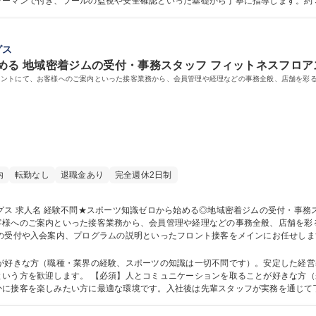
ツーマンで付き、プールの監視や安全確認といった基礎から丁寧に指導します。約
ジャーへの昇格などキャリアアップも目指せる環境です。異業種出身の先輩も多数活躍中です。
格：
グス
める 地域密着ジムの受付・事務スタッフ フィットネスフロア
ロントにて、お客様へのご案内といった接客業務から、会員管理や経理などの事務全般、店舗を彩
内
転勤なし
退職金あり
完全週休2日制
差した「エステ
客様へのご案内といった接客業務から、会員管理や経理などの事務全般、店舗を彩
ＰＯＰ作成やイベント企画など、店舗運営に関わる幅広い業務に携わります。地域
スタッフも全員スポーツ未経験からスタート。 募集職種 経験不問★スポーツ知識ゼロから始める◎地域
とが好きな方（職種・業界の経験、スポーツの知識は一切不問です）。安定した経
とが好きな方（未経験歓迎）【歓迎】接客や事務の経験があ
かに接客を楽しみたい方に最適な環境です。入社後は先輩スタッフが実務を通じて
ん。スタッフ同士のチームワークを大切にしながら、店舗を盛り上げる企画等へ前向き
語学力： 資格：