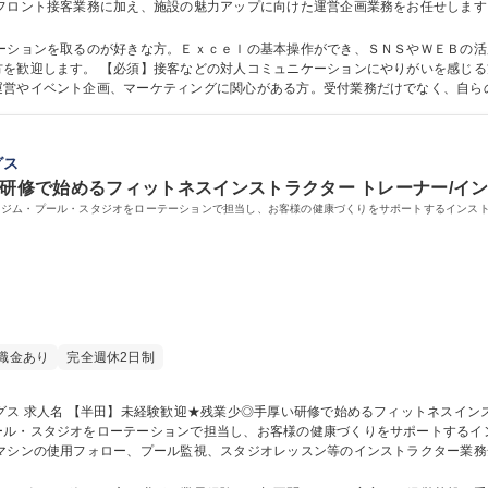
・来場状況の分析、集客イベントの企画・実行などです。受付にとどまらず、来場
りません。 募集職種 ゴルフ場のフロント兼運営企画/SNS発信やイベント企画で施設を盛
ケーションを取るのが好きな方。Ｅｘｃｅｌの基本操作ができ、ＳＮＳやＷＥＢの
る方／Ｅｘｃｅｌの基本操作が可能な方／ＳＮ
運営やイベント企画、マーケティングに関心がある方。受付業務だけでなく、自ら
は一切不問。チームワークを大切にしながら主体的に行動できる方を歓迎します。 学歴・資格 学歴：
グス
い研修で始めるフィットネスインストラクター トレーナー/イ
、ジム・プール・スタジオをローテーションで担当し、お客様の健康づくりをサポートするインス
職金あり
完全週休2日制
に根差した「エ
ール・スタジオをローテーションで担当し、お客様の健康づくりをサポートするイ
人プログラムの考案も行います。ピラティスやヨガ等、幅広いプログラムに携わる