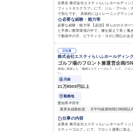
企業名 株式会社エスティらいふホールディングス 求人名 【半田】月給26万～★ジムやプールでの健康指導！残業少で働きやすさ抜群 仕事の内容 地域に根差
フィットネスクラブ」にて、ジム・プール・
で安心です。 具体的にはトレーニングマシンの使用フォロー、プール監視、スタジオレッスン等のインストラクター業務全般を担当します。お客様の目的（筋肉増強、ダイ
エット、健康維持等）に合わせた個人プログ
必要な経験・能力等
必要な経験・能力等 【必須】何らかのスポ
と手厚い教育環境の中で、腰を据えて長く働きたい方を歓迎します。 【必須】スポーツインストラクター経験（
て勉強中の方、ピラティス・ヨガに関心があ
認といった基礎から丁寧に指導します。約３ヶ月で一通り
短大 専修学校 高校 語学力： 資格：
正社員
株式会社エスティらいふホールディン
ゴルフ場のフロント兼運営企画/S
地域に根差した「亀崎エスティーゴルフ」にて、フロ
い。
月給
21万8500円以上
勤務地
愛知県半田市
業界未経験歓迎
月平均残業時間20時間以
仕事の内容
企業名 株式会社エスティらいふホールディングス 求人名 ゴルフ場のフロント兼運営企画/SNS発信やイベント企画で施設を盛り上げる！ 仕事の内容 地域に根
スティーゴルフ」にて、フロント接客に加え