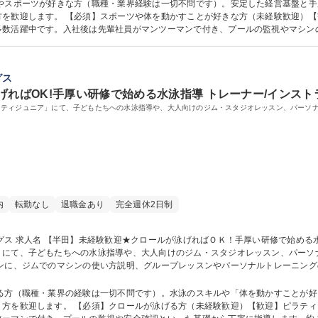
 募集職種 【半田】未経験歓迎★残業少◎手厚い研修で始めるフィットネスインスト
とやスポーツが好きな方（職種・業界経験は一切不問です）。安定した経営基盤と
【歓迎】ピラティス・ヨガに関心がある方。元
多数活躍中です。入社後は先輩社員がマンツーマンで付き、プールの監視やマシン
があるため、インストラクター未経験の方も安心してスタートできます。 学歴・資格 学歴：大学院 大学 
グス
げればOK!手厚い研修で始める水泳指導 トレーナー/インスト
スティジュニア」にて、子どもたちへの水泳指導や、大人向けのジム・スタジオレッスン、パーソ
内
転勤なし
退職金あり
完全週休2日制
の「エスティフ
」にて、子どもたちへの水泳指導や、大人向けのジム・スタジオレッスン、パーソ
タイムリーにローテーションして対応。ショップの管理業務や、将来的にはマネー
いがあります。 募集職種 【半田】未経験歓迎★クロールが泳げればＯＫ！手厚い研修で始
げる方（職種・業界の経験は一切不問です）。水泳のスキルや「体を動かすことが
ラティス・ヨガに関心がある方。インストラクター