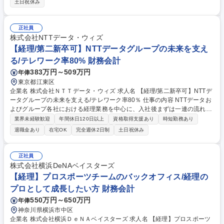
土日祝休み
務プロセス改善（ＤＸ・ＡＩ活用の業務効率化） ・事業戦略支援（目標策
定の基礎業務等） ・内部統制、経営分析、経営管理など 専門性を高めな
がら、業務改善や周囲との連携においてリーダーシップを発揮し、将来的
正社員
にはチームを牽引する役割を担っていただきます。 募集職種 【大阪】経
株式会社NTTデータ・ウィズ
理（未経験歓迎）/経理・財務のCoEで経営貢献/DX推進
【経理/第二新卒可】NTTデータグループの未来を支え
る/テレワーク率80% 財務会計
383万円～509万円
年俸
東京都江東区
企業名 株式会社ＮＴＴデータ・ウィズ 求人名 【経理/第二新卒可】NTTデ
ータグループの未来を支える/テレワーク率80％ 仕事の内容 NTTデータお
よびグループ各社における経理業務を中心に、入社後まずは一連の流れを
把握していただくため、配属担当先の業務を一通りご経験いただきます。
業界未経験歓迎
年間休日120日以上
資格取得支援あり
時短勤務あり
■各種審査(受注計上/請求/支払/振替等)及び関連業務 ■債権、固定資産等の
退職金あり
在宅OK
完全週休2日制
土日祝休み
残高管理業務 ■月次/四半期/年次決算締め、決算報告関連業務 ■年度末計算
書類作成(国内グループ会社向け) ■事業部門等からの問い合わせ対応、助
言指導 ■会計、SOX監査対応 ■経理プロセスの標準化・効率化(RPAや生成
正社員
AI等のテクノロジー活用、マニュアル等の整備更新) 募集職種 【経理/第二
株式会社横浜DeNAベイスターズ
新卒可】NTTデータグループの未来を支える/テレワーク率80％
【経理】プロスポーツチームのバックオフィス/経理の
プロとして成長したい方 財務会計
550万円～650万円
年俸
神奈川県横浜市中区
企業名 株式会社横浜ＤｅＮＡベイスターズ 求人名 【経理】プロスポーツ