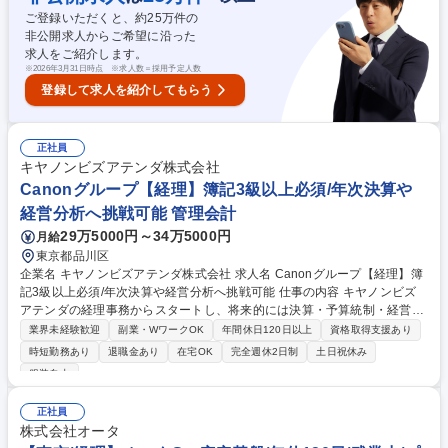
達・説明■親会社・関係当局への報告業務■資金、債券等の財務バック■そ
ご登録いただくと、約
25
万件の
の他経理、決算に関する業務 募集職種 【経理/管理職】ローソンG/在宅勤
非公開求人からご希望に沿った
務・フレックス有/5日連続休暇制度有
求人をご紹介します。
※
2026年3月31日時点 ※求人数＝採用予定人数
登録して求人を紹介してもらう
正社員
キヤノンビズアテンダ株式会社
Canonグループ【経理】簿記3級以上必須/年次決算や
経営分析へ挑戦可能 管理会計
29万5000円～34万5000円
月給
東京都品川区
企業名 キヤノンビズアテンダ株式会社 求人名 Canonグループ【経理】簿
記3級以上必須/年次決算や経営分析へ挑戦可能 仕事の内容 キヤノンビズ
アテンダの経理事務からスタートし、将来的には決算・予算統制・経営分
析など、経理のスペシャリストとして専門性を深めていただけるポジショ
業界未経験歓迎
副業・WワークOK
年間休日120日以上
資格取得支援あり
ンです。簿記の知識を活かして着実に成長できます。 ■伝票入力・経費精
時短勤務あり
退職金あり
在宅OK
完全週休2日制
土日祝休み
算・入出金管理・請求書作成などの日次経理実務 ■月次・年次決算業務の
服装自由
サポートおよび電子帳簿保存法への対応業務 ■各部門からの経理関連の問
い合わせ対応 ■将来的には連結決算、予算統制、税務、経営分析など管理
正社員
会計領域へも関与 ■Excel（基本関数）を活用した効率的なデータ集計お
株式会社オータ
よび資料作成 募集職種 Canonグループ【経理】簿記3級以上必須/年次決