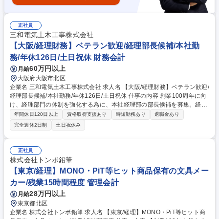
正社員
三和電気土木工事株式会社
【大阪/経理財務】ベテラン歓迎/経理部長候補/本社勤
務/年休126日/土日祝休 財務会計
60万円以上
月給
大阪府大阪市北区
企業名 三和電気土木工事株式会社 求人名 【大阪/経理財務】ベテラン歓迎/
経理部長候補/本社勤務/年休126日/土日祝休 仕事の内容 創業100周年に向
け、経理部門の体制を強化する為に、本社経理部の部長候補を募集。経理
の実務業務も行っていただきますが、将来的には全社の数字を把握し経営
年間休日120日以上
資格取得支援あり
時短勤務あり
退職金あり
戦略に繋がる役割を担っていただきます。 【直近お任せする業務】■年次
完全週休2日制
土日祝休み
決算■四半期決算■月次決算 ■管理組織のマネジメント■連結決算■予算管理
など 【入社1年後以降にお任せしたい業務】経理実務にとどまらず、経営
全体を数字で把握し、経営会議での意思決定をサポートいただきます。経
正社員
理部門の重要な責任者として組織を牽引し、管理会計の整備を進めなが
株式会社トンボ鉛筆
ら、経営判断を支援していただくことを期待しています。 募集職種 【大
【東京/経理】MONO・PiT等ヒット商品保有の文具メー
阪/経理財務】ベテラン歓迎/経理部長候補/本社勤務/年休126日/土日祝休
カー/残業15時間程度 管理会計
28万円以上
月給
東京都北区
企業名 株式会社トンボ鉛筆 求人名 【東京/経理】MONO・PiT等ヒット商