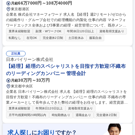
66万7000円～108万4000円
月給
東京都港区
企業名 株式会社マネーフォワード 求人名 【経理】週2リモート/ゼロから
の組織作り・グループ会社での経理機能の内製化 仕事の内容 マネーフォ
ワードエックス全体および3事業の経理・経営管理について、既存メンバ
ーおよび経営陣とともに主たる以下の業務を担っていただきます。 ■経理
業界未経験歓迎
副業・WワークOK
年間休日120日以上
資格取得支援あり
体制の構築：マネーフォワード本体からの業務引き継ぎおよび内製化フロ
転勤なし
在宅OK
完全週休2日制
土日祝休み
服装自由
ーの構築 ■経理実務および決算業務：月次・四半期・年次決算業務の遂行
■会計・税務論点対応：会計・税務における個別論点への対応、顧問税理
士との連携 募集職種 【経理】週2リモート/ゼロからの組織作り・グルー
正社員
プ会社での経理機能の内製化
日本バイリーン株式会社
【経理】経理のスペシャリストを目指す方歓迎!不織布
のリーディングカンパニー 管理会計
30万円～33万円
月給
東京都中央区
企業名 日本バイリーン株式会社 求人名 【経理】経理のスペシャリストを
目指す方歓迎！不織布のリーディングカンパニー 仕事の内容 不織布の専
業メーカーとして長年歩んできた弊社の経理をお任せします。経営資源で
あるヒト・モノ・カネのうち、「カネ」の動きを管理することで、会社経
業界未経験歓迎
年間休日120日以上
資格取得支援あり
営の活動全般を計数的に把握する役割を担っています。 決算や税務報告の
月平均残業時間20時間以内
時短勤務あり
退職金あり
完全週休2日制
みならず資金調達・運用などを通じてグローバルに多角展開する当社グル
ープ全体の経営の成果を明らかにします。将来的に、親会社Freudenberg
との連携業務にもかかわっていただく予定です。【詳細】■出納業務(経費
求人探し
お困り
に
ですか？