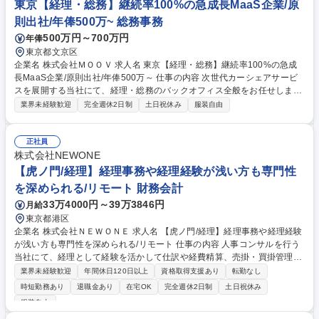
東京【経理・総務】継続率100%の急成長MaaS企業/原
則出社/年俸500万~ 総務事務
500万円～700万円
年俸
東京都文京区
企業名 株式会社ＭＯＯＶ 求人名 東京【経理・総務】継続率100%の急成
長MaaS企業/原則出社/年俸500万～ 仕事の内容 次世代カーシェアサービ
スを展開する当社にて、経理・総務のバックオフィス全般をお任せしま
す。月次の請求書管理や支払い対応など経理事務を軸に、備品・契約書管
業界未経験歓迎
完全週休2日制
土日祝休み
服装自由
理など総務業務まで幅広く担うポジションです。 急成長スタートアップの
バックオフィス体制を支え、土台を構築していただきます。 ■経理：請求
書・領収書の発行や受領、管理、支払い処理、入金確認、売買掛管理、経
正社員
費精算、月次収支集計、税理士連携 ■総務：備品・消耗品の在庫管理や発
株式会社NEWONE
注、契約書の作成補助や管理・更新、郵便物対応、書類ファイリング、オ
【虎ノ門/経理】経理事務や経理経験が浅い方も専門性
フィス環境整備 【業務内容の変更範囲】当社の指定する業務 募集職種 東
を深められる/リモート 財務会計
京【経理・総務】継続率100%の急成長MaaS企業/原則出社/年俸500万～
33万4000円～39万3846円
月給
東京都港区
企業名 株式会社ＮＥＷＯＮＥ 求人名 【虎ノ門/経理】経理事務や経理経験
が浅い方も専門性を深められる/リモート 仕事の内容 人事コンサルを行う
当社にて、経理として経験を活かして仕訳や経費精算、売掛・買掛管理と
いった日常業務全般を担い、他部署とも連携しながら月次決算の一連の流
業界未経験歓迎
年間休日120日以上
資格取得支援あり
転勤なし
れを支える実務をお任せします。 具体的には、日常の仕訳起票や社員の経
時短勤務あり
退職金あり
在宅OK
完全週休2日制
土日祝休み
費精算、売掛金・買掛金の管理など、これまでの実務経験を活かして日常
服装自由
業務を主導していただきます。直属の上司のサポートを受けながら、月次