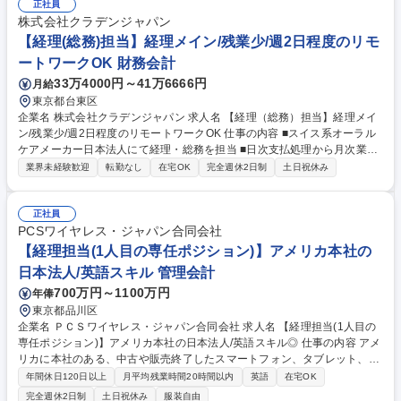
略の立案、実施 ■ホテル運営事業所のコストコントロールに対する指導、
正社員
助言、支援 ■インターゲートホテル共通品にかかる価格、業者問い合わ
株式会社クラデンジャパン
せ、購買業務 募集職種 【経営管理/経理】プライム上場G/全国に有名ホテ
【経理(総務)担当】経理メイン/残業少/週2日程度のリモ
ルを展開/土日祝休み
ートワークOK 財務会計
33万4000円～41万6666円
月給
東京都台東区
企業名 株式会社クラデンジャパン 求人名 【経理（総務）担当】経理メイ
ン/残業少/週2日程度のリモートワークOK 仕事の内容 ■スイス系オーラル
ケアメーカー日本法人にて経理・総務を担当 ■日次支払処理から月次業
務、会計事務所連携まで幅広くお任せ ■経理・総務が8：2くらいの業務量
業界未経験歓迎
転勤なし
在宅OK
完全週休2日制
土日祝休み
で経理業務がメインになります。 【具体的には】■支払請求書確認、日次
入出金管理、資金繰表作成 ■FBデータ作成、振込対応、海外送金（月1回
程度） ■源泉税・住民税・立替経費支払、証憑管理 ■会計事務所との月次
正社員
連携・仕訳確認 ■電話（0～5件/日）・来客対応、備品管理など総務業務※
PCSワイヤレス・ジャパン合同会社
来客は業者の方がメイン/リモート勤務も多いので備品管理等の総務業務は
【経理担当(1人目の専任ポジション)】アメリカ本社の
少なめ 募集職種 【経理（総務）担当】経理メイン/残業少/週2日程度のリ
日本法人/英語スキル 管理会計
モートワークOK
700万円～1100万円
年俸
東京都品川区
企業名 ＰＣＳワイヤレス・ジャパン合同会社 求人名 【経理担当(1人目の
専任ポジション)】アメリカ本社の日本法人/英語スキル◎ 仕事の内容 アメ
リカに本社のある、中古や販売終了したスマートフォン、タブレット、モ
バイル関連商品を取り扱う日本法人の当社の一人目の経理担当として国内
年間休日120日以上
月平均残業時間20時間以内
英語
在宅OK
経理及び本社との連携をご担当いただきます。 【詳細】■月次・年次決
完全週休2日制
土日祝休み
服装自由