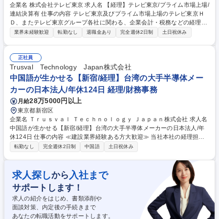
企業名 株式会社テレビ東京 求人名 【経理】テレビ東京/プライム市場上場/
連結決算有 仕事の内容 テレビ東京及びプライム市場上場のテレビ東京Ｈ
Ｄ、またテレビ東京グループ各社に関わる、企業会計・税務などの経理業
務全般を担当していただきます。 ≪具体的な仕事内容≫●入金・支払い等
業界未経験歓迎
転勤なし
退職金あり
完全週休2日制
土日祝休み
の伝票処理 ●立替経費精算 ●固定資産管理 ●税務申告書の作成・提出（連
結納税） ●決算書類の作成（連結決算含む）●税金の納付 など ≪魅力≫●
プライム市場上場企業で会計・税務を経験できる ●幅広い業務を経験でき
正社員
るためキャリアアップにつながる ◎経験のない分野も挑戦可能。OJT形式
Trusval Technology Japan株式会社
でしっかりフォローしますのでご安心ください。 募集職種 【経理】テレ
中国語が生かせる【新宿/経理】台湾の大手半導体メー
ビ東京/プライム市場上場/連結決算有
カーの日本法人/年休124日 経理/財務事務
28万5000円以上
月給
東京都新宿区
企業名 Ｔｒｕｓｖａｌ Ｔｅｃｈｎｏｌｏｇｙ Ｊａｐａｎ株式会社 求人名
中国語が生かせる【新宿/経理】台湾の大手半導体メーカーの日本法人/年
休124日 仕事の内容 ≪建設業界経験ある方大歓迎≫ 当社本社の経理担当
として勤務いただきます。 【業務内容】 ・日常経理業務全般（仕訳入
転勤なし
完全週休2日制
中国語
土日祝休み
力、入出金管理、経費精算） ・売掛金・買掛金管理・月次決算業務・年次
決算補助・消費税対応 ・税理士との連携・台湾本社への月次財務報告資料
作成 ・本社との会計データ連携・請求書の発行および関連書類の管理 ・
求人探し
入社まで
から
内部統制対応補助 募集職種 中国語が生かせる【新宿/経理】台湾の大手半
サポートします！
導体メーカーの日本法人/年休124日
求人の紹介をはじめ、書類添削や
面談対策、内定後の手続きまで
あなたの転職活動をサポートします。