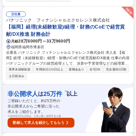
算、帳簿管理（J-GAAP）、本社報告対応（US-GAAP）■税務業務（税理
士連携、申告書類準備）■支払・入金管理（請求書処理、経費精算、売
掛・買掛管理）■アメリカ本社との英語での連絡・レポート作成■予算管
正社員
理、月次・四半期レポート提出■監査対応、必要資料準備■経理体制構築
パナソニック フィナンシャルエクセレンス株式会社
（会計ソフト導入、業務改善）■必要に応じて総務・労務サポート 募集職
【福岡】経理(未経験歓迎)/経理・財務のCoEで経営貢
種 【経理担当(1人目の専任ポジション)】アメリカ本社の日本法人/英語ス
献/DX推進 財務会計
キル◎
28万6000円～33万9600円
月給
福岡県福岡市博多区
企業名 パナソニック フィナンシャルエクセレンス株式会社 求人名 【福
岡】経理（未経験歓迎）/経理・財務のCoEで経営貢献/DX推進 仕事の内容
パナソニックグループの経営経理として、決算や予実管理などの経理業務
から、ＤＸ・ＡＩを活用した業務プロセス改善、経営管理の支援まで幅広
業界未経験歓迎
年間休日120日以上
退職金あり
在宅OK
完全週休2日制
く担当。 ・経理・会計業務（決算、工場会計、予実・資金管理等） ・業
土日祝休み
務プロセス改善（ＤＸ・ＡＩ活用の業務効率化） ・事業戦略支援（目標策
定の基礎業務等） ・内部統制、経営分析、経営管理など 専門性を高めな
がら、業務改善や周囲との連携においてリーダーシップを発揮し、将来的
※
非公開求人
25
万件
は
以上
にはチームを牽引する役割を担っていただきます。 募集職種 【福岡】経
ご登録いただくと、約
25
万件の
理（未経験歓迎）/経理・財務のCoEで経営貢献/DX推進
非公開求人からご希望に沿った
求人をご紹介します。
※
2026年3月31日時点 ※求人数＝採用予定人数
登録して求人を紹介してもらう