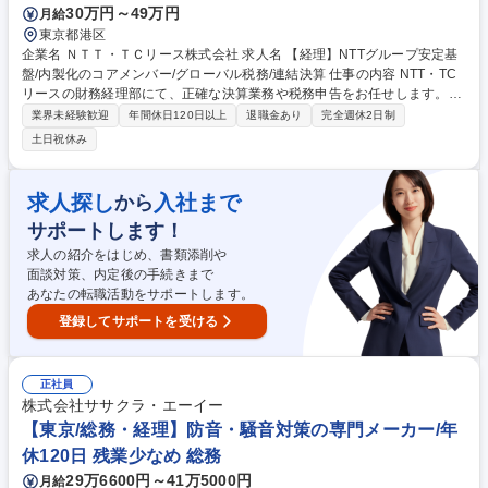
30万円～49万円
月給
東京都港区
企業名 ＮＴＴ・ＴＣリース株式会社 求人名 【経理】NTTグループ安定基
盤/内製化のコアメンバー/グローバル税務/連結決算 仕事の内容 NTT・TC
リースの財務経理部にて、正確な決算業務や税務申告をお任せします。開
示書類の作成から経営幹部へのレポート、営業部門への会計・税務的支援
業界未経験歓迎
年間休日120日以上
退職金あり
完全週休2日制
まで幅広く携わり、戦略的財務の実現を推進します。 【詳細】 ■決算業務
土日祝休み
全般（月次・四半期・年度末決算、会社法計算書類や有価証券報告書の作
成） ■NTTおよび東京センチュリーへの決算データ報告、経営幹部への決
算情報のレポート ■各種財務施策の検討、新サービス等に係る会計処理の
求人探し
入社まで
から
整理 ■税務申告、税務調査対応、国際税務関連、固定資産経理業務 ■営業
サポートします！
部門が提案する新しいビジネスに対する会計・税務的支援 募集職種 【経
理】NTTグループ安定基盤/内製化のコアメンバー/グローバル税務/連結決
求人の紹介をはじめ、書類添削や
算
面談対策、内定後の手続きまで
あなたの転職活動をサポートします。
登録してサポートを受ける
正社員
株式会社ササクラ・エーイー
【東京/総務・経理】防音・騒音対策の専門メーカー/年
休120日 残業少なめ 総務
29万6600円～41万5000円
月給