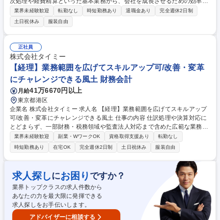
次処理や経費精算といった基本業務から、会社を成長させるための効率
化・改善提案まで、幅広くお任せしたいと考えています 【業務内容】 ■日
業界未経験歓迎
転勤なし
時短勤務あり
退職金あり
完全週休2日制
次業務（仕訳入力、経費精算、ファイリング業務）■月次決算及び年次決
土日祝休み
服装自由
算業務■経理業務のフロー見直し■新たなシステム導入の提案・実行 自
社・クライアントの業務経験を通して、業務改善や効率化にも積極的に関
われるため、ただ作業をこなすだけでなく、自分の取り組みやアイデアで
正社員
会社に貢献するやりがいを感じられます。 募集職種 【新橋/経理】完全週
株式会社タイミー
休2日で年休120日と働きやすい環境/正社員登用有
【経理】業務範囲を広げてスキルアップ可/改善・変革
にチャレンジできる風土 財務会計
41万6670円以上
月給
東京都港区
企業名 株式会社タイミー 求人名 【経理】業務範囲を広げてスキルアップ
可/改善・変革にチャレンジできる風土 仕事の内容 仕訳処理や決算対応に
とどまらず、一部財務・税務領域や監査法人対応まで含めた広範な業務を
担っています。経理としてより広いスキル・経験を積みたい方にとって、
業界未経験歓迎
副業・WワークOK
資格取得支援あり
転勤なし
非常に挑戦しがいのあるポジションです。 【業務内容】 ■月次決算業務■
時短勤務あり
在宅OK
完全週休2日制
土日祝休み
服装自由
四半期・年次決算補助■経費精算対応■発注申請等の事務処理 【希望・経
験に応じてチャレンジ可能な業務】 ■税務対応（税金計算含む）■監査法
人対応■有価証券報告書・計算書類等の開示資料作成■その他、業績管理や
求人探し
お困り
に
ですか？
業務改善プロジェクト など 募集職種 【経理】業務範囲を広げてスキルア
業界トップクラスの求人件数から
ップ可/改善・変革にチャレンジできる風土
あなたの力を最大限に発揮できる
求人探しをお手伝いします。
アドバイザーに相談する