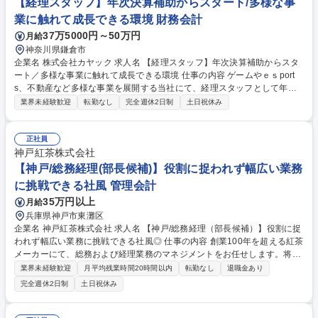
【経理スタッフ】年次決算補助からスタート/多様な事
業に触れて成長できる環境 財務会計
37万5000円～50万円
月給
神奈川県鎌倉市
企業名 株式会社カヤック 求人名 【経理スタッフ】年次決算補助からスタ
ート／多様な事業に触れて成長できる環境 仕事の内容 ゲームやｅｓport
s、不動産など多様な事業を展開する当社にて、経理スタッフとして年次
決算の補助業務や月次決算のデータ入力、各種経理サポートを担当いただ
業界未経験歓迎
転勤なし
完全週休2日制
土日祝休み
きます！ 【具体的には】■年次決算の補助業務 ■月次決算の各種データ入
力・集計 ■伝票処理・経費精算対応 ■子会社や各事業部の経理サポート業
務全般。【仕事の魅力】年次決算の補助経験があればスタート可能。カヤ
正社員
ックならではの多種多様なベンチャー事業やグループ会社の数字に触れる
神戸紅茶株式会社
ことで、短期間で幅広い経理スキルを身につけ、市場価値を高めることが
【神戸/総務経理(部長候補)】役割に捉われず幅広い業務
できます。 募集職種 【経理スタッフ】年次決算補助からスタート／多様
に挑戦できる社風 管理会計
な事業に触れて成長できる環境
35万円以上
月給
兵庫県神戸市東灘区
企業名 神戸紅茶株式会社 求人名 【神戸/総務経理（部長候補）】役割に捉
われず幅広い業務に挑戦できる社風◎ 仕事の内容 創業100年を超える紅茶
メーカーにて、総務および経理業務のマネジメントをお任せします。将来
的には部署責任者として組織管理や業務改善の推進など、バックオフィス
業界未経験歓迎
月平均残業時間20時間以内
転勤なし
退職金あり
全体の統括をお任せする予定です。 ★バックオフィスの統括からメンバー
完全週休2日制
土日祝休み
の育成・管理、経営陣への報告、業務フローの効率化まで幅広くお任せい
たします。 ★「これは自分の仕事ではない」と線を引くのではなく、会社