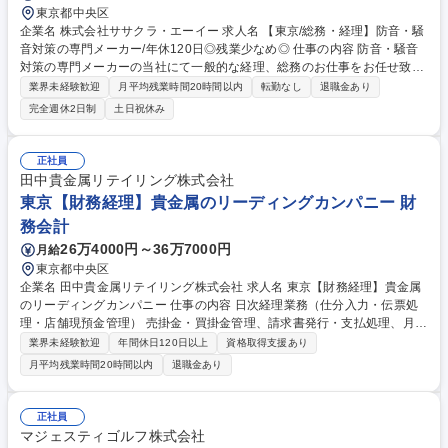
東京都中央区
企業名 株式会社ササクラ・エーイー 求人名 【東京/総務・経理】防音・騒
音対策の専門メーカー/年休120日◎残業少なめ◎ 仕事の内容 防音・騒音
対策の専門メーカーの当社にて一般的な経理、総務のお仕事をお任せ致し
ます。 ■総務業務 人事管理、給与管理、労務（勤怠）管理、社会保険手続
業界未経験歓迎
月平均残業時間20時間以内
転勤なし
退職金あり
き補助など ■経理業務 立替経費精算、入出金管理、月次四半期年次決算業
完全週休2日制
土日祝休み
務など PCAなどの業務ソフトを使用した一般的な経理、総務のお仕事で
す。 募集職種 【東京/総務・経理】防音・騒音対策の専門メーカー/年休12
0日◎残業少なめ◎
正社員
田中貴金属リテイリング株式会社
東京【財務経理】貴金属のリーディングカンパニー 財
務会計
26万4000円～36万7000円
月給
東京都中央区
企業名 田中貴金属リテイリング株式会社 求人名 東京【財務経理】貴金属
のリーディングカンパニー 仕事の内容 日次経理業務（仕分入力・伝票処
理・店舗現預金管理） 売掛金・買掛金管理、請求書発行・支払処理、月
次・年次決算補助、経費精算、固定資産管理、会計監査対応、その他関連
業界未経験歓迎
年間休日120日以上
資格取得支援あり
業務 適材適所により、他部署の業務を担当いただく場合もございます。
月平均残業時間20時間以内
退職金あり
募集職種 東京【財務経理】貴金属のリーディングカンパニー
正社員
マジェスティゴルフ株式会社