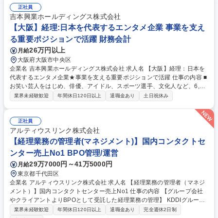
決算の基本的な一連の流れを正確に把握し、業務の幅を広げられる環境で
正社員
す。また、日々の実務の中では営業部門や法務部門といった他部署の担当
吉本興業ホールディングス株式会社
者とも円滑に連携します。経験を活かして経理としての専門性をより深め
【大阪】経理:日本を代表するエンタメ企業 事業を支え
られる職場です。 募集職種 【虎ノ門/経理】経理事務や経理経験が浅い方
も専門性を深められる/リモート
る重要ポジションで活躍 財務会計
26万円以上
月給
大阪府大阪市中央区
企業名 吉本興業ホールディングス株式会社 求人名 【大阪】経理：日本を
代表するエンタメ企業★事業を支える重要ポジションで活躍 仕事の内容 ■
お笑い芸人をはじめ、俳優、アイドル、スポーツ選手、文化人など、6,00
0名以上が所属する総合エンターテインメント企業。ご入社いただく方に
業界未経験歓迎
年間休日120日以上
退職金あり
土日祝休み
は財務諸表作成や決算業務、予算管理/分析などの業務をお任せ。 【具体
的には…】 ■経理部、収支管理部 部長のサポート業務 ■グループ会社の予
算実績管理、決算管理業務、収支管理 ■DX推進業務 など ※お任せする業
正社員
務はご経験に応じて面接内でご相談させていただきます。 募集職種 【大
アルティウスリンク株式会社
阪】経理：日本を代表するエンタメ企業★事業を支える重要ポジションで
【経理業務の管理者(マネジメント)】国内コンタクトセ
活躍
ンター売上No1 BPO管理/運営
29万7000円～41万5000円
月給
東京都千代田区
企業名 アルティウスリンク株式会社 求人名 【経理業務の管理者（マネジ
メント）】国内コンタクトセンター売上No1 仕事の内容 【グループ会社
やクライアントよりBPOとして受託した経理業務の管理】 KDDIグループ
会社やグループ外のクライアントから受託する経理業務の運用管理をお任
業界未経験歓迎
年間休日120日以上
退職金あり
完全週休2日制
せします。 （受託内容：伝票処理・入出金確認・取引先マスタ登録・経費