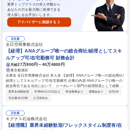
精算確認、経費払い確認、SAP 伝票転記、ファイリング)■決算業務(四半
業界トップクラスの求人件数から
期決算仕訳、親会社へのレポーティング、財務諸表作成)■税務■その他各
あなたの力を最大限に発揮できる
種問い合わせ対応等付随業務 募集職種 【経理】経理のスペシャリストを
求人探しをお手伝いします。
目指す方歓迎！不織布のリーディングカンパニー
アドバイザーに相談する
正社員
全日空商事株式会社
【経理】ANAグループ唯一の総合商社/経理としてスキ
ルアップ可/在宅勤務可 財務会計
27万800円～40万4800円
月給
東京都港区
企業名 全日空商事株式会社 求人名 【経理】ANAグループ唯一の総合商社/
経理としてスキルアップ可/在宅勤務可 仕事の内容 ANAグループの唯一の
総合商社である当社において、コーポレート部門の経理部員として経験に
応じて財務・会計・決算業務のいずれかをお任せいたします。 【業務詳
業界未経験歓迎
年間休日120日以上
時短勤務あり
退職金あり
在宅OK
細】■財務業務:出納業務、決算業務（一部）、デリバティブ取引等 ■与信
完全週休2日制
土日祝休み
業務:国内外の取引先の与信管理■管理会計業務:部門、グループ会社の予実
績管理（一部）※業務については経験に応じてお任せいたしますのですべ
てのご経験がなくとも問題ございません。連結決算処理、財務諸表の作
正社員
成、税務業務、監査業務、管理会計に関わる業務については希望や経験に
キグナス石油株式会社
応じて将来チャレンジする事が可能です。 募集職種 【経理】ANAグルー
【経理職】業界未経験歓迎/フレックスタイム制度有/在
プ唯一の総合商社/経理としてスキルアップ可/在宅勤務可