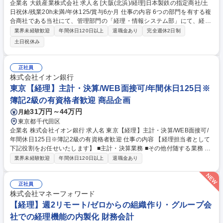
企業名 大銑産業株式会社 求人名 [大阪(北浜)/経理]日本製鉄の指定商社/土
日祝休/残業20h未満/年休125/賞与6か月 仕事の内容 6つの部門を有する複
合商社である当社にて、管理部門の「経理・情報システム部」にて、経
理・財務から社内システム運用まで、バックオフィス業務を幅広くお任せ
業界未経験歓迎
年間休日120日以上
退職金あり
完全週休2日制
します。 ＼具体的な業務内容／ ■1年目：銀行への出入金管理・経理業務
土日祝休み
の基礎習得 ■2～3年目：経理業務全般の高度化、税務業務のフォロー、シ
ステム面の深い理解を進め、経理・情報システム部として全社的に対応で
きる人材へ成長。入社後、実務を通じて段階的にスキルを磨き、経理部門
正社員
全体を支える存在をめざします。 募集職種 [大阪(北浜)/経理]日本製鉄の指
株式会社イオン銀行
定商社/土日祝休/残業20h未満/年休125/賞与6か月
東京【経理】主計・決算/WEB面接可/年間休日125日※
簿記2級の有資格者歓迎 商品企画
31万円～44万円
月給
東京都千代田区
企業名 株式会社イオン銀行 求人名 東京【経理】主計・決算/WEB面接可/
年間休日125日※簿記2級の有資格者歓迎 仕事の内容 【経理担当者として
下記役割をお任せいたします】 ■主計・決算業務 ■その他付随する業務 ■
主計業務■決算書類作成業務 ■当局（金融庁、日銀）報告 ■各種税金申告業
業界未経験歓迎
年間休日120日以上
退職金あり
務 ■支払承認業務 ■税務調査対応及び監査法人対応 ■各種プロジェクト業
務 募集職種 東京【経理】主計・決算/WEB面接可/年間休日125日※簿記2
級の有資格者歓迎
正社員
株式会社マネーフォワード
【経理】週2リモート/ゼロからの組織作り・グループ会
社での経理機能の内製化 財務会計