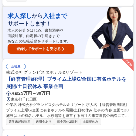
管理体制の整備を実施。 【具体的には】体制立ち上げ後は通常の経理業務
（連結・単体）を担当■持株会社の月次/四半期/年次決算業務（BS・PL・
キャッシュフロー計算書）■持株会社の税務申告■持株会社の日次経理業務
求人探し
入社まで
から
■連結グループの入出金管理■グループ企業の月次業績のモニタリング業務
サポートします！
■グループ企業の経理実務の支援■会議資料の作成■M&A関連業務（主にP
MI）■その他、スタートアップ企業なので、上記に関わらず様々な業務が
求人の紹介をはじめ、書類添削や
発生可能性あり 募集職種 【経理マネージャー】動物医療業界/IPO準備/経
面談対策、内定後の手続きまで
理部門の立ち上げ/年休120日以上
あなたの転職活動をサポートします。
登録してサポートを受ける
正社員
株式会社グランビスタホテル&リゾート
【経営管理/経理】プライム上場G/全国に有名ホテルを
展開/土日祝休み 事業企画
25万円～30万円
月給
東京都千代田区
企業名 株式会社グランビスタホテル＆リゾート 求人名 【経営管理/経理】
プライム上場G/全国に有名ホテルを展開/土日祝休み 仕事の内容 全国で20
施設以上の有名ホテル、水族館等を運営する当社の事業運営企画課にて下
記業務をお任せします。 【業務内容】 ■ホテル運営事業所の経営管理・資
業界未経験歓迎
退職金あり
完全週休2日制
土日祝休み
産管理・人的管理 ■インターゲートホテルズ、銀座グランドホテル、京町
家白良荘グランドホテルの経理業務 ■本社主導で行うコストコンロール戦