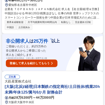
400万円～500万円
年俸
愛知県名古屋市中村区
企業名 ＴＯＰＢＡＮＤ ＪＡＰＡＮ株式会社 求人名 【名古屋/経理＆労務】
中国語活かせる/年休120日/残業ほぼなし 仕事の内容 世界トップクラスの
スマートコントローラー技術を持つ中国企業が日本市場拡大のために設立
した日本法人にて、会計業務および労務管理をお任せいたします。（業務
業界未経験歓迎
月平均残業時間20時間以内
転勤なし
完全週休2日制
内容変更の範囲）当社の定める業務 日本の会計基準を理解した上で、月次
中国語
土日祝休み
報告をタイムリーに提出。中国本社との調整・連携を通じて、スムーズな
情報共有と決済業務を実現し、グローバルな経理体制を支える重要な役割
です。 【具体的な業務内容】 ■帳簿整理・記帳 ■月次処理 ■月次報告 ■入
※
非公開求人
25
万件
は
以上
金管理・支払い管理 ■経費・給与管理 ■10日/25日/月末支払い準備 など 募
ご登録いただくと、約
25
万件の
集職種 【名古屋/経理＆労務】中国語活かせる/年休120日/残業ほぼなし
非公開求人からご希望に沿った
求人をご紹介します。
※
2026年3月31日時点 ※求人数＝採用予定人数
登録して求人を紹介してもらう
正社員
大銑産業株式会社
[大阪(北浜)/経理]日本製鉄の指定商社/土日祝休/残業20h
未満/年休125/賞与6か月 財務会計
28万6200円～44万2000円
月給
大阪府大阪市中央区