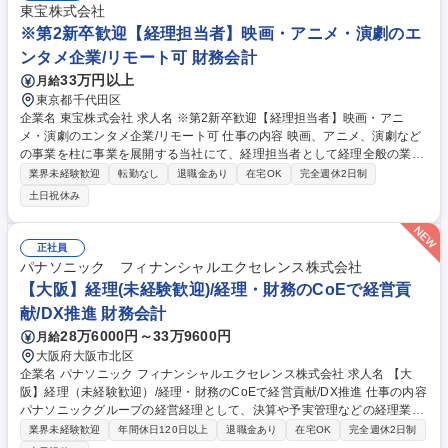
東宝株式会社
※第2新卒歓迎【経理担当者】映画・アニメ・演劇のエ
ンタメ企業/リモート可 財務会計
33万円以上
月給
東京都千代田区
企業名 東宝株式会社 求人名 ※第2新卒歓迎【経理担当者】映画・アニ
メ・演劇のエンタメ企業/リモート可 仕事の内容 映画、アニメ、演劇など
の事業を柱に事業を展開する当社にて、経理担当者として経理全般の業務
をお任せします。 【具体的には】 ・各本部の損益計算および分析業務、
業界未経験歓迎
転勤なし
退職金あり
在宅OK
完全週休2日制
支払手続、経費精算システムにかかる業務 ・経営情報管理システムの帳簿
土日祝休み
利用にかかる統括業務 ・決算業務や開示請求業務 等 募集職種 ※第2新卒
歓迎【経理担当者】映画・アニメ・演劇のエンタメ企業/リモート可
正社員
パナソニック フィナンシャルエクセレンス株式会社
【大阪】経理(未経験歓迎)/経理・財務のCoEで経営貢
献/DX推進 財務会計
28万6000円～33万9600円
月給
大阪府大阪市北区
企業名 パナソニック フィナンシャルエクセレンス株式会社 求人名 【大
阪】経理（未経験歓迎）/経理・財務のCoEで経営貢献/DX推進 仕事の内容
パナソニックグループの経営経理として、決算や予実管理などの経理業務
から、ＤＸ・ＡＩを活用した業務プロセス改善、経営管理の支援まで幅広
業界未経験歓迎
年間休日120日以上
退職金あり
在宅OK
完全週休2日制
く担当。 ・経理・会計業務（決算、工場会計、予実・資金管理等） ・業