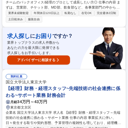
チームのバックオフィス/経理のプロとして成長したい方◎ 仕事の内容 ま
ずは、営業部、チケット部、MD部、飲食部など、各事業部門の中から担
当部門をいくつかお持ちいただき、部門の担当者と寄り添いながら担当部
業界未経験歓迎
年間休日120日以上
転勤なし
在宅OK
完全週休2日制
門の月次決算を一貫して担当します。 ◆具体的な業務 ・決算業務 (月次、
土日祝休み
服装自由
年次) ・社内の決算業務インフラの構築など業務フローの改善 ・連結決算
及び親会社への決算報告 ・その他、球団及び連結子会社の経理/税務全般
募集職種 【経理】プロスポーツチームのバックオフィス/経理のプロとし
求人探し
お困り
に
ですか？
て成長したい方◎
業界トップクラスの求人件数から
あなたの力を最大限に発揮できる
求人探しをお手伝いします。
アドバイザーに相談する
契約社員
国立大学法人東京大学
【経理】財務・経理スタッフ~先端技術の社会連携に係
わる~サポート業務 財務会計
34万円～43万円
月給
東京都文京区
企業名 国立大学法人東京大学 求人名 【経理】財務・経理スタッフ～先端
技術の社会連携に係わる～サポート業務 仕事の内容 事業拡大に伴い、
日々発生する取引や契約形態、予算管理の複雑性も増しており、経理機能