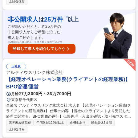
土日祝休み
精算・支払依頼・給与支払・資金移動等） ＜詳細＞・オペレーションの習
得はもちろん、マニュアルの作成・研修・品質管理を行っていただきま
す。・オペレーターの指導育成。・お客様企業担当者との運用調整、各種
※
非公開求人
25
万件
は
以上
報告の実施。・オペレーターが行った作業のダブルチェック。・業務遂行
ご登録いただくと、約
25
万件の
計画の立案、進捗管理。・品質向上施策の立案及び実行。 募集職種 【経
非公開求人からご希望に沿った
理業務の管理者（マネジメント）】国内コンタクトセンター売上No1
求人をご紹介します。
※
2026年3月31日時点 ※求人数＝採用予定人数
登録して求人を紹介してもらう
正社員
アルティウスリンク株式会社
【経理オペレーション業務(クライアントの経理業務)】
BPO管理/運営
27万3000円～36万7000円
月給
東京都千代田区
企業名 アルティウスリンク株式会社 求人名 【経理オペレーション業務(ク
ライアントの経理業務)】 仕事の内容 【当社のクライアントより受託した
経理に関する、BPO業務の遂行】伝票処理・入出金確認・取引先マスタ登
録・経費精算・支払依頼・給与支払・資金移動等の経理業務関連のオペレ
業界未経験歓迎
年間休日120日以上
退職金あり
完全週休2日制
ーションに従事頂く方を募集します。 ますはオペレーションンを習得し、
土日祝休み
その後オペレーターのサポート、その後は今後の業容拡大を踏まえ将来的