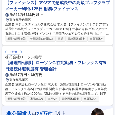
【ファイナンス】アジアで急成長中の高級ゴルフクラブ
メーカー/年休125日 財務/ファイナンス
41万6666円以上
月給
東京都千代田区
企業名 マジェスティゴルフ株式会社 求人名 【ファイナンス】アジアで急
成長中の高級ゴルフクラブメーカー/年休125日 仕事の内容 ゴルフクラブ
市場における高価格帯セグメントで圧倒的シェア１位を誇る当社にて、フ
ァイナンス部門のシニアアカウンタントとして経理財務業務の中心的役割
業界未経験歓迎
年間休日120日以上
英語
完全週休2日制
土日祝休み
をお任せ。即戦力の方を募集いたします。 候補者のご経験を考慮のうえ調
整しますが、主に以下の業務を想定しています。 ■月次・年度決算業務
（T/B クローズ、P/L・ B/S作成等）■ERPを使った経理処理（AP計上、経
正社員
費計上、支払処理等）■電子帳簿保存法への対応■固定資産登録・管理、償
株式会社ローソン銀行
却費計算■会計監査、税務申告のための資料準備等■税制改正対応 募集職
【経理/管理職】ローソンG/在宅勤務・フレックス有/5
種 【ファイナンス】アジアで急成長中の高級ゴルフクラブメーカー/年休1
日連続休暇制度有 管理会計
25日
57万円～69万円
月給
東京都品川区
企業名 株式会社ローソン銀行 求人名 【経理/管理職】ローソンG/在宅勤
務・フレックス有/5日連続休暇制度有 仕事の内容 開業初年度から単年度
黒字化達成！約14,000台のATMを展開する当社の財務経理部にて、以下業
務をお任せしていく予定です。 【詳細】■予算策定、予実管理に関する業
業界未経験歓迎
退職金あり
在宅OK
完全週休2日制
土日祝休み
務■中期経営計画策定に関する業務■財務計画、自己資本比率計画の立案に
関する業務■通期着地見込み作成に関する業務■費用配賦等セグメント別管
理会計に関する業務■監査法人監査に関する業務■経営分析資料の作成と伝
※
非公開求人
25
万件
は
以上