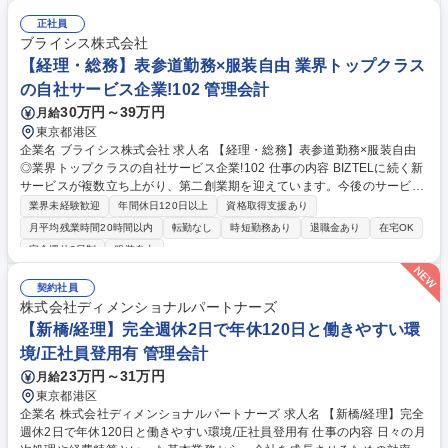
にはリーダーを目指してください。 【将来的に担って頂く業務】・オペレ
ーションの習得はもちろん、マニュアルの作成・研修・品質管理・オペレ
正社員
ーターの指導育成・お客様企業担当者との運用調整、各種報告の実施・オ
ブライシス株式会社
ペレーターが行った作業のダブルチェック・業務遂行計画の立案、進捗管
【経理・総務】表参道勤務×服装自由 業界トップクラス
理・品質向上施策の立案及び実行 募集職種 【経理オペレーション業務(ク
の自社サービス企業!102 管理会計
ライアントの経理業務)】
30万円～39万円
月給
東京都港区
企業名 ブライシス株式会社 求人名 【経理・総務】表参道勤務×服装自由
◎業界トップクラスの自社サービス企業!102 仕事の内容 BIZTELに続く新
サービスが複数立ち上がり、第二創業期を迎えています。今後のサービス
拡大に向け、会社基盤を支えるバックオフィス強化のため、経理・総務業
業界未経験歓迎
年間休日120日以上
資格取得支援あり
務全般を担っていただける方を募集します。 ＜経理＞■日次経理業務（仕
月平均残業時間20時間以内
転勤なし
時短勤務あり
退職金あり
在宅OK
訳の入力、債権債務管理等） ■月次経理業務（経費計算、売掛・買掛金の
完全週休2日制
服装自由
管理） ■資金管理業務（支払処理業務、入金管理） ■経理事務業務（請求
書発行、振込手続き等） ■年次決算対応■経理業務フローの整備 など ＜総
契約社員
務＞■総務業務（来客・電話対応、備品管理、退職金事務等） 募集職種
株式会社ディメンショナルパートナーズ
【経理・総務】表参道勤務×服装自由◎業界トップクラスの自社サービス
【新橋/経理】完全週休2日で年休120日と働きやすい環
企業!102
境/正社員登用有 管理会計
23万円～31万円
月給
東京都港区
企業名 株式会社ディメンショナルパートナーズ 求人名 【新橋/経理】完全
週休2日で年休120日と働きやすい環境/正社員登用有 仕事の内容 日々の月