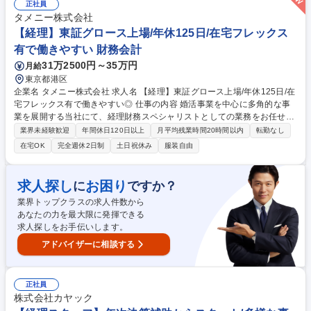
の注文受付、手配、納期管理 ■親会社対応：韓国親会社との連絡・調整
正社員
（韓国語でのビジネス対話・メール対応） ■その他事務：備品管理、電話
タメニー株式会社
対応、書類作成等の総務業務全般 募集職種 【総務・経理事務】韓国語ス
【経理】東証グロース上場/年休125日/在宅フレックス
キルを活かす/世界展開する化学メーカーの日本法人
有で働きやすい 財務会計
31万2500円～35万円
月給
東京都港区
企業名 タメニー株式会社 求人名 【経理】東証グロース上場/年休125日/在
宅フレックス有で働きやすい◎ 仕事の内容 婚活事業を中心に多角的な事
業を展開する当社にて、経理財務スペシャリストとしての業務をお任せし
ます。 ■日次・月次・年次の経理業務（仕訳入力、伝票処理、月次締め対
業界未経験歓迎
年間休日120日以上
月平均残業時間20時間以内
転勤なし
応） ■請求書発行・支払管理、経費精算チェック ■月次・四半期・年次決
在宅OK
完全週休2日制
土日祝休み
服装自由
算業務の補助 ■税務申告・監査対応のサポート ■その他経理財務部内にお
ける各種庶務・改善業務 募集職種 【経理】東証グロース上場/年休125日/
在宅フレックス有で働きやすい◎
求人探し
お困り
に
ですか？
業界トップクラスの求人件数から
あなたの力を最大限に発揮できる
求人探しをお手伝いします。
アドバイザーに相談する
正社員
株式会社カヤック