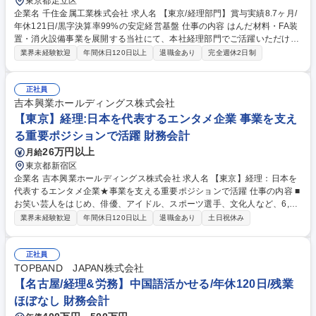
東京都足立区
企業名 千住金属工業株式会社 求人名 【東京/経理部門】賞与実績8.7ヶ月/
年休121日/黒字決算率99%の安定経営基盤 仕事の内容 はんだ材料・FA装
置・消火設備事業を展開する当社にて、本社経理部門でご活躍いただける
方を募集いたします。資金繰管理、資金運用、月次/年次決算対応などを担
業界未経験歓迎
年間休日120日以上
退職金あり
完全週休2日制
当いただきます。 ≪財務部≫■資金繰管理及び為替変動によるリスクヘッ
ジ対応■資金運用（外貨・円貨）■取引金融機関との交渉■その他、財務業
務に関する業務 ≪業務プロセス部≫■出納業務及び入出金管理■経費支払
正社員
業務■インターネットバンキングによる支払業務■現物管理（小口現金、印
吉本興業ホールディングス株式会社
紙等）■会計業務 仕訳及び各種伝票起票業務（各種伝票の作成、会計シス
【東京】経理:日本を代表するエンタメ企業 事業を支え
テム処理）■その他、会計に関する業務 募集職種 【東京/経理部門】賞与
る重要ポジションで活躍 財務会計
実績8.7ヶ月/年休121日/黒字決算率99%の安定経営基盤
26万円以上
月給
東京都新宿区
企業名 吉本興業ホールディングス株式会社 求人名 【東京】経理：日本を
代表するエンタメ企業★事業を支える重要ポジションで活躍 仕事の内容 ■
お笑い芸人をはじめ、俳優、アイドル、スポーツ選手、文化人など、6,00
0名以上が所属する総合エンターテインメント企業。ご入社いただく方に
業界未経験歓迎
年間休日120日以上
退職金あり
土日祝休み
は財務諸表作成や決算業務、予算管理/分析などの業務をお任せ。 【具体
的には…】 ■経理部、収支管理部 部長のサポート業務 ■グループ会社の予
算実績管理、決算管理業務、収支管理 ■DX推進業務 など ※お任せする業
正社員
務はご経験に応じて面接内でご相談させていただきます。 募集職種 【東
TOPBAND JAPAN株式会社
京】経理：日本を代表するエンタメ企業★事業を支える重要ポジションで
【名古屋/経理&労務】中国語活かせる/年休120日/残業
活躍
ほぼなし 財務会計