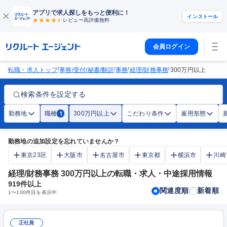
アプリで求人探しをもっと便利に！
インストール
レビュー高評価
無料
会員ログイン
/
/
/
/
転職・求人トップ
事務/受付/秘書/翻訳
事務
経理/財務事務
300万円以上
検索条件を設定する
勤務地
職種
300万円以上
こだわり条件
雇用形態
1
勤務地の追加設定を忘れていませんか？
東京23区
大阪市
名古屋市
東京都
横浜市
川崎
経理/財務事務 300万円以上の転職・求人・中途採用情報
919
件以上
関連度順
新着順
1
〜
100
件目を表示中
正社員