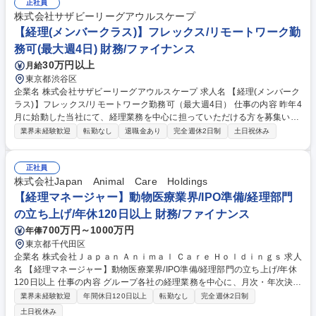
を良くするために必要なことであれば、柔軟に関わり、実行に移せる面白
正社員
さがあります。 募集職種 【神戸/総務経理（部長候補）】役割に捉われず
株式会社サザビーリーグアウルスケープ
幅広い業務に挑戦できる社風◎
【経理(メンバークラス)】フレックス/リモートワーク勤
務可(最大週4日) 財務/ファイナンス
30万円以上
月給
東京都渋谷区
企業名 株式会社サザビーリーグアウルスケープ 求人名 【経理(メンバーク
ラス)】フレックス/リモートワーク勤務可（最大週4日） 仕事の内容 昨年4
月に始動した当社にて、経理業務を中心に担っていただける方を募集いた
します。 事業成長と組織拡大を見据え、バックオフィス体制の強化を進め
業界未経験歓迎
転勤なし
退職金あり
完全週休2日制
土日祝休み
ています。 経理業務を中心に以下の業務をお任せいたします。 ■月次／四
半期／年次決算対応 ■経費精算、記帳、各種レポート作成 ■請求／支払／
入出金管理、キャッシュフロー管理 ■固定資産管理（またはその補助業
正社員
務）■予実管理および分析サポート ■親会社、監査法人、税理士との連携
株式会社Japan Animal Care Holdings
◇将来的には、経理領域にとどまらず、バックオフィス全般（法務・総
【経理マネージャー】動物医療業界/IPO準備/経理部門
務・経営管理など）を横断的に担っていただくことを期待しています◇ 募
の立ち上げ/年休120日以上 財務/ファイナンス
集職種 【経理(メンバークラス)】フレックス/リモートワーク勤務可（最大
700万円～1000万円
年俸
週4日）
東京都千代田区
企業名 株式会社Ｊａｐａｎ Ａｎｉｍａｌ Ｃａｒｅ Ｈｏｌｄｉｎｇｓ 求人
名 【経理マネージャー】動物医療業界/IPO準備/経理部門の立ち上げ/年休
120日以上 仕事の内容 グループ各社の経理業務を中心に、月次・年次決
算、会計処理の統一、業務フローの整備等を担当。子会社の実務やグルー
業界未経験歓迎
年間休日120日以上
転勤なし
完全週休2日制
プ全体を俯瞰した経理体制の構築・改善にも関与。将来は上場を見据えた
土日祝休み