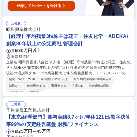
登録してサポートを受ける
正社員
昭和興産株式会社
【経理】平均残業3h/株主は花王・住友化学・ADEKA/
創業80年以上の安定商社 管理会計
30万円以上
月給
東京都港区
企業名 昭和興産株式会社 求人名 【経理】平均残業3h/株主は花王・住友化
学・ADEKA/創業80年以上の安定商社 仕事の内容 経理部門の世代交代、
現法の増加等グループの業容拡大に伴う業務量拡大、チームメンバーのラ
イフイベントに対応した安定的な体制構築を目指した増員となります。 経
副業・WワークOK
年間休日120日以上
月平均残業時間20時間以内
理部門の将来を担う中核人材として活躍していただける方を是非お迎えし
転勤なし
時短勤務あり
退職金あり
在宅OK
完全週休2日制
たいです。経理全般はもちろん、指導育成も担えるようになることを期待
土日祝休み
服装自由
しています。 【主な業務内容】■月次/年次決算業務等の会計業務■売掛
金・買掛金等の債権管理業務■有価証券・固定資産管理、為替ポジション
正社員
及び為替予約管理■現地法人の財務面の管理■予算・実績管理、帳簿・証憑
千住金属工業株式会社
書類の整備・保管 などです。（変更の範囲:当社業務全般） 募集職種 【経
【東京/経理部門】賞与実績8.7ヶ月/年休121日/黒字決算
理】平均残業3h/株主は花王・住友化学・ADEKA/創業80年以上の安定商
社
率99%の安定経営基盤 財務/ファイナンス
25万円～45万円
月給