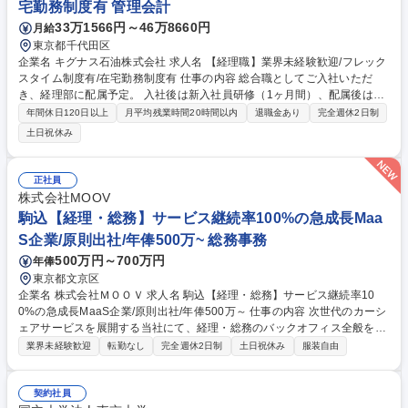
宅勤務制度有 管理会計
33万1566円～46万8660円
月給
東京都千代田区
企業名 キグナス石油株式会社 求人名 【経理職】業界未経験歓迎/フレック
スタイム制度有/在宅勤務制度有 仕事の内容 総合職としてご入社いただ
き、経理部に配属予定。 入社後は新入社員研修（1ヶ月間）、配属後はOJ
Tや外部研修にて、無理なくスキルを身に付けていただける環境です。 当
年間休日120日以上
月平均残業時間20時間以内
退職金あり
完全週休2日制
社の経理職業務全般をお任せします。 ■日次・月次経理業務全般 ■仕訳入
土日祝休み
力および帳簿管理 ■請求書処理、売掛金・買掛金管理 ■月次・年次決算業
務 ■税務対応および各種資料作成 ■予算管理 募集職種 【経理職】業界未経
験歓迎/フレックスタイム制度有/在宅勤務制度有
正社員
株式会社MOOV
駒込【経理・総務】サービス継続率100%の急成長Maa
S企業/原則出社/年俸500万~ 総務事務
500万円～700万円
年俸
東京都文京区
企業名 株式会社ＭＯＯＶ 求人名 駒込【経理・総務】サービス継続率10
0%の急成長MaaS企業/原則出社/年俸500万～ 仕事の内容 次世代のカーシ
ェアサービスを展開する当社にて、経理・総務のバックオフィス全般をお
任せします。月次の請求書管理や支払い対応など経理事務を軸に、備品・
業界未経験歓迎
転勤なし
完全週休2日制
土日祝休み
服装自由
契約書管理など総務業務まで幅広く担うポジションです。 急成長スタート
アップのバックオフィス体制を支え、土台を構築していただきます。 ■経
理：請求書・領収書の発行や受領、管理、支払い処理、入金確認、売買掛
契約社員