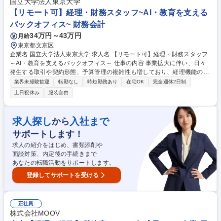
管理、経費精算、月次収支集計、税理士連携 ■総務：備品・消耗品の在庫
国立大学法人東京大学
管理や発注、契約書の作成補助や管理・更新、郵便物対応、書類ファイリ
【リモート可】経理・財務スタッフ~AI・教育を支える
ング、オフィス環境整備 【業務内容の変更範囲】当社の指定する業務 募
バックオフィス~ 財務会計
集職種 駒込【経理・総務】サービス継続率100%の急成長MaaS企業/原則
34万円～43万円
月給
出社/年俸500万～
東京都文京区
企業名 国立大学法人東京大学 求人名 【リモート可】経理・財務スタッフ
～AI・教育を支えるバックオフィス～ 仕事の内容 事業拡大に伴い、日々
発生する取引や契約形態、予算管理の複雑性も増しており、経理機能の強
化が急務となっています。国の研究プロジェクト等、一般的な事業会社と
業界未経験歓迎
転勤なし
時短勤務あり
在宅OK
完全週休2日制
は異なる会計処理や予算管理が求められるます。 ・日次・月次・年次の経
土日祝休み
服装自由
理業務・仕訳入力、伝票処理、請求書管理 ・支払処理、入出金管理・月
次・年次決算業務・税務対応、納税関連業務 ・経費精算対応・会計ソフト
の運用管理・顧問税理士、監査法人など外部専門家との連携・新規事業や
求人探し
入社まで
から
新たな取引発生時の会計処理整理 ・社内メンバーへのヒアリング、取引内
サポートします！
容の整理 ・各種プロジェクトの予算・会計管理サポート 募集職種 【リモ
ート可】経理・財務スタッフ～AI・教育を支えるバックオフィス～
求人の紹介をはじめ、書類添削や
面談対策、内定後の手続きまで
あなたの転職活動をサポートします。
登録してサポートを受ける
正社員
株式会社MOOV