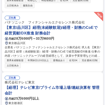
の強化が急務となっています。国の研究プロジェクト等、一般的な事業会
業界未経験歓迎
転勤なし
時短勤務あり
在宅OK
完全週休2日制
社とは異なる会計処理や予算管理が求められるます。 ・日次・月次・年次
土日祝休み
服装自由
の経理業務・仕訳入力、伝票処理、請求書管理 ・支払処理、入出金管理・
月次・年次決算業務・税務対応、納税関連業務 ・経費精算対応・会計ソフ
トの運用管理・顧問税理士、監査法人など外部専門家との連携・新規事業
正社員
や新たな取引発生時の会計処理整理 ・社内メンバーへのヒアリング、取引
パナソニック フィナンシャルエクセレンス株式会社
内容の整理 ・各種プロジェクトの予算・会計管理サポート 募集職種 【経
【東京/品川区】経理(未経験歓迎)/経理・財務のCoEで
理】財務・経理スタッフ～先端技術の社会連携に係わる～サポート業務
経営貢献/DX推進 財務会計
28万6000円～33万9600円
月給
東京都品川区
企業名 パナソニック フィナンシャルエクセレンス株式会社 求人名 【東京/
品川区】経理（未経験歓迎）/経理・財務のCoEで経営貢献/DX推進 仕事の
内容 パナソニックグループの経営経理として、決算や予実管理などの経理
業務から、ＤＸ・ＡＩを活用した業務プロセス改善、経営管理の支援まで
業界未経験歓迎
年間休日120日以上
退職金あり
在宅OK
完全週休2日制
幅広く担当。 ・経理・会計業務（決算、工場会計、予実・資金管理等）
土日祝休み
・業務プロセス改善（ＤＸ・ＡＩ活用の業務効率化） ・事業戦略支援（目
標策定の基礎業務等） ・内部統制、経営分析、経営管理など 専門性を高
めながら、業務改善や周囲との連携においてリーダーシップを発揮し、将
正社員
来的にはチームを牽引する役割を担っていただきます。 募集職種 【東京/
株式会社テレビ東京
品川区】経理（未経験歓迎）/経理・財務のCoEで経営貢献/DX推進
【経理】テレビ東京/プライム市場上場/連結決算有 管理
会計
25万6000円以上
月給
東京都港区