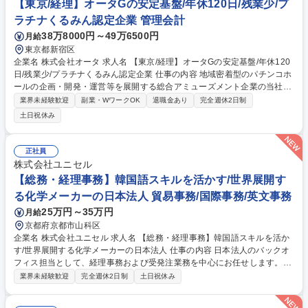
【東京/経理】オータGの安定基盤/年休120日/残業少/プ
算や経営分析へ挑戦可能
ラチナくるみん認定企業 管理会計
38万8000円～49万6500円
月給
東京都新宿区
企業名 株式会社オータ 求人名 【東京/経理】オータGの安定基盤/年休120
日/残業少/プラチナくるみん認定企業 仕事の内容 地域密着型のパチンコホ
ールの企画・開発・運営等を展開する総合アミューズメント企業の当社に
て、経理業務をお任せします。将来の部長候補として、課長代理もしくは
業界未経験歓迎
副業・WワークOK
退職金あり
完全週休2日制
課長ポジションでご活躍いただきます。 【業務詳細】 ■支払業務、取引内
土日祝休み
容の精査、仕訳内容の決定、経費精算などの日常経理業務 ■月次・年次決
算の取りまとめ ■税務申告書の作成 ■固定資産管理 ■監査対応 募集職種
【東京/経理】オータGの安定基盤/年休120日/残業少/プラチナくるみん認
正社員
定企業
株式会社ユニセル
【総務・経理事務】韓国語スキルを活かす/世界展開す
る化学メーカーの日本法人 貿易事務/国際事務/英文事務
25万円～35万円
月給
京都府京都市山科区
企業名 株式会社ユニセル 求人名 【総務・経理事務】韓国語スキルを活か
す/世界展開する化学メーカーの日本法人 仕事の内容 日本法人のバックオ
フィス担当として、経理事務および受発注業務を中心にお任せします。韓
国親会社とのビジネスレベルのコミュニケーションを含む、総合的な事務
業界未経験歓迎
完全週休2日制
土日祝休み
サポートを担っていただきます。 ■経理事務：伝票起票、エクセルへのデ
ータ入力（月1回、外部税理士によるチェックあり） ■受発注業務：製品