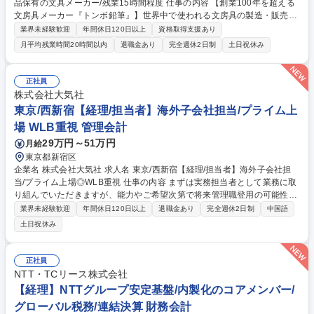
品保有の文具メーカー/残業15時間程度 仕事の内容 【創業100年を超える
文房具メーカー『トンボ鉛筆』】世界中で使われる文房具の製造・販売を
行う当社の経理担当として、ご経験やスキル・ご志向に合わせて日次業務
業界未経験歓迎
年間休日120日以上
資格取得支援あり
～決算業務・連結決算業務までお任せします。 【詳細】リーダー又は主任
月平均残業時間20時間以内
退職金あり
完全週休2日制
土日祝休み
クラスとして、月次・年次決算業務、税務対応、財務業務、各種明細作
成、システム導入支援業務、固定資産管理、海外子会社管理等をご担当い
ただきます。 募集職種 【東京/経理】MONO・PiT等ヒット商品保有の文
正社員
具メーカー/残業15時間程度
株式会社大気社
東京/西新宿【経理/担当者】海外子会社担当/プライム上
場 WLB重視 管理会計
29万円～51万円
月給
東京都新宿区
企業名 株式会社大気社 求人名 東京/西新宿【経理/担当者】海外子会社担
当/プライム上場◎WLB重視 仕事の内容 まずは実務担当者として業務に取
り組んでいただきますが、能力やご希望次第で将来管理職登用の可能性も
ございます。 財務経理部経理課において、下記業務をご担当いただきま
業界未経験歓迎
年間休日120日以上
退職金あり
完全週休2日制
中国語
す。 ・海外子会社（中国他）の会計処理レビュー・サポート ・監査法人
土日祝休み
対応 ・社内外の関係者への会計税務面の説明・交渉 等 募集職種 東京/西新
宿【経理/担当者】海外子会社担当/プライム上場◎WLB重視
正社員
NTT・TCリース株式会社
【経理】NTTグループ安定基盤/内製化のコアメンバー/
グローバル税務/連結決算 財務会計