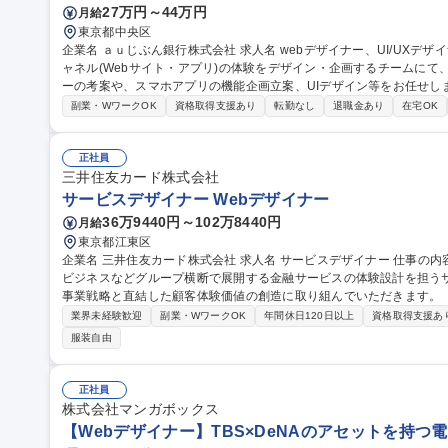
27万円～44万円
月給
東京都中央区
企業名 ａｕじぶん銀行株式会社 求人名 webデザイナー、UI/UXデザイナーWEB 仕事の内容 当社のオンラインチ
ャネル(Webサイト・アプリ)の体験をデザイン・企画するチームに
ーの考案や、スマホアプリの機能企画立案、UIデザイン等をお任せします。 【詳細】■仮説 / データに
ーザーストーリーの考案 ■スマホアプリの施策・機能企画立案 ■iOS/An
副業・WワークOK
資格取得支援あり
転勤なし
退職金あり
在宅OK
を創造する企画を、多くのステークホルダーと一緒になってWebアプ
くことを期待し
正社員
三井住友カード株式会社
サービスデザイナー Webデザイナー
36万9440円～102万8440円
月給
東京都江東区
企業名 三井住友カード株式会社 求人名 サービスデザイナー 仕事の内容 ペイメントを起点に信販・銀行・データ
ビジネスなどグループ横断で展開する金融サービスの体験設計を担う
事業戦略と直結した顧客体験価値の創造に取り組んでいただきます。 ・定性/定量調査、データ分析に基づく顧客
インサイト抽出と課題・機会領域の特定 ・顧客体験全体を俯瞰し、
業界未経験歓迎
副業・WワークOK
年間休日120日以上
資格取得支援あ
ントを用いた課題・機会領域の可視化 ・カード・銀行・アプリ・ポ
服装自由
またぐ新サービス/新機能
正社員
株式会社マンガボックス
【Webデザイナー】TBS×DeNAのアセットを持つ