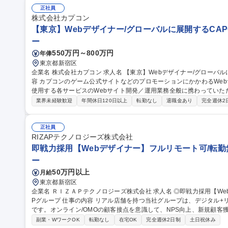
正社員
株式会社カプコン
【東京】Webデザイナー/グローバルに展開するCAPC
ー
550万円～800万円
年俸
東京都新宿区
企業名 株式会社カプコン 求人名 【東京】Webデザイナー/グローバルに展開するCAPCOM/WEB面接可 仕事の内
容 カプコンのゲーム公式サイトなどのプロモーションにかかわるWebサ
使用する各サービスのWebサイト開発／運用業務全般に携わっていただきます。 業務内容の詳細
す。 ■Webサイトのデザインやそれにかかわる画像制作 ■その他、
業界未経験歓迎
年間休日120日以上
転勤なし
退職金あり
完全週休2
ン制作や必要に応じた画像加工/レタッチ等 募集職種 【東京】Webデザイナー/グローバルに展開するCAPCOM/W
EB面接可
正社員
RIZAPテクノロジーズ株式会社
即戦力採用【Webデザイナー】フルリモート可/転勤無/
ー
50万円以上
月給
東京都新宿区
企業名 ＲＩＺＡＰテクノロジーズ株式会社 求人名 ◎即戦力採用【Webデザイナー】フルリモート可/転勤無/RIZA
Pグループ 仕事の内容 リアル店舗を持つ当社グループは、デジタル+リアルの両方を見据えたデザイン業務が可能
です。オンライン/OMOの顧客接点を意識して、NPS向上、新規顧客獲
務詳細】 ■Webサービス、スマホアプリのデザイン業務 ■LP、バナ
副業・WワークOK
転勤なし
在宅OK
完全週休2日制
土日祝休み