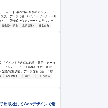
て、仮説・データに基づいたユーザーストーリ
基づいたユ
droidアプリのUIデザイン ※顧客提供価値
完全週休2日制
土日祝休み
服装自由
リやスマホアプリなどに具現化していただ
ます。 【業務内容の変更の範囲】当社業務全般 募集職種 webデザイナー、UI/UXデザイナーWEB
サービスデザイナーを募集します。経営・
カスタマージャーニーやサービスブループリ
り
時短勤務あり
在宅OK
土日祝休み
イント・データビジネスなど複数ドメインを
の構想・設計 ※備考欄にも記載あり 募集職種 サービスデザイナー
電子出版社にてWebデザインで活