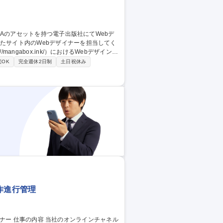
ngabox.ink/）におけるWebデザイン全
宅OK
完全週休2日制
土日祝休み
したUIデザイン、クリエイティブ作成 ・サ
等のページのデザイン制作 募集職種
bデザインで活躍
制作進行管理