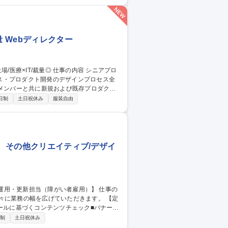
へのディレクション、および外注管理 募
Pグループ
 Webディレクター
ス・プロダクト開発のデザインプロセス全
UI/UXの設計 ■プロダクトおよびプラット
日制
土日祝休み
服装自由
ンチームのナレッジ共有やデザイン基盤の構
ー】プライム上場/医療×IT/裁量◎
】 その他クリエイティブ/デザイ
に業務の幅を広げていただきます。 【定
ールに基づくコンテンツチェック■バナー等
UI設計■ABテスト設計・分析 ■UX改善施
日制
土日祝休み