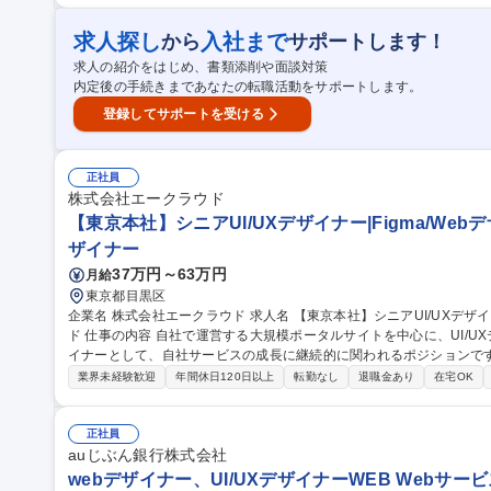
雇用）】
求人探し
入社まで
から
サポートします！
求人の紹介をはじめ、書類添削や面談対策
内定後の手続きまであなたの転職活動をサポートします。
登録してサポートを受ける
正社員
株式会社エークラウド
【東京本社】シニアUI/UXデザイナー|Figma/Webデ
ザイナー
37万円～63万円
月給
東京都目黒区
企業名 株式会社エークラウド 求人名 【東京本社】シニアUI/UXデザイナー｜Figma/Webデザイン/フロントエン
ド 仕事の内容 自社で運営する大規模ポータルサイトを中心に、UI/UXデザインをお任せします。インハウスデザ
イナーとして、自社サービスの成長に継続的に関われるポジションです。 ■課題定義、仮説設計 ■UX / UI設
ータ分析、ユーザー／カスタマー調査 ■ポータルサイト内キャンペーンL
業界未経験歓迎
年間休日120日以上
転勤なし
退職金あり
在宅OK
ど販促物のデザイン ※DTP制作は主にグラフィックチームが担当します 募集職種 【東京本社】シニアUI/UX
イナー｜Figma/Webデザイン/フロントエンド
正社員
auじぶん銀行株式会社
webデザイナー、UI/UXデザイナーWEB Webサ