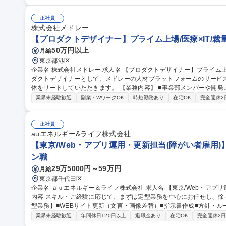
ドライン・レギュレーションの作成 ■デザイン担当、コーディング担当
集職種 ◎即戦力採用【Webデザイナー】フルリモート可/転勤無/RIZA
正社員
株式会社メドレー
【プロダクトデザイナー】プライム上場/医療×IT/裁量
50万円以上
月給
東京都港区
企業名 株式会社メドレー 求人名 【プロダクトデザイナー】プライム上場/医療×IT/裁量◎ 仕事の内容 シニアプロ
ダクトデザイナーとして、メドレーの人材プラットフォームのサービ
体をリードしていただきます。 【業務内容】 ■事業部メンバーや開発メンバーと共に新規および既存プロダクト
コンセプトを策定 ■事業者向け・エンドユーザー向けのWeb・アプリの
業界未経験歓迎
副業・WワークOK
時短勤務あり
在宅OK
完全週休2
フォーム全体の一貫性を保つためのデザインシステムの開発 ■デザイ
築を目的とした活動への参加 募集職種 【プロダクトデザイナ
正社員
auエネルギー&ライフ株式会社
【東京/Web・アプリ運用・更新担当(障がい者雇用)
ン職
29万5000円～59万円
月給
東京都千代田区
企業名 ａｕエネルギー＆ライフ株式会社 求人名 【東京/Web・アプリ運用・更新担当（障がい者雇用）】 仕事の
内容 スキル・ご経験に応じて、まずは定型業務を中心にお任せし、徐々
型業務】■WEBサイト更新（文言・画像差替）■指示書作成■方針・ル
のデザイン資産管理 【非定型業務】（スキルに応じて） ■新規LP制作／
業界未経験歓迎
年間休日120日以上
退職金あり
在宅OK
完全週休2
策立案■クリエイティブルール制作 ■アプリ新機能企画 募集職種 【東京/Web・アプリ運用・更新担当（障がい者