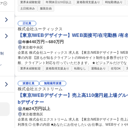
広告物(チラシ,バナー,ノベルティ,Web用素材等)の制作・編集※制作業務はIll
業界未経験歓迎
年間休日120日以上
資格取得支援あり
時短勤務あり
ア
Web素材制作が中心となります。■パンフレット等の制作進行・スケ
土日祝休み
服装自由
の調整・連携■広告物の内容・表現チェック、修正対応■制作データの
単な制作・編集業務 募集職種 【インハウスデザイナー】紙
正社員
株式会社ユーティックス
【東京/WEBデザイナー】WEB面接可/在宅勤務 /有
440万円～680万円
年俸
東京都中央区
企業名 株式会社ユーティックス 求人名 【東京/WEBデザイナー】WEB面接可/在宅勤務◎/有名webサイト多数 仕
日制
事の内容 【誰もが知るクライアントのWebサイト制作を多数手がけて
般、クライアント対応を行っていただきます。 ★ビジュアルだけでなく、アクセシビリティ/ユーザビリティ/情報
し
設計といった観点でデザインを行っていただきます。将来的には、ア
業界未経験歓迎
資格取得支援あり
転勤なし
退職金あり
在宅OK
指していただくことも可能です。 《制作実績》G-SHOCK/カシオ計
ブスピーカーMyLife with My Speaker/ソニーマーケティング、メイ
種 【東京/WEBデザイナー】WEB面接可/在宅勤務◎/有名webサイト
派遣社員
無期雇用派遣
株式会社エクストリーム
【東京/WEBデザイナー】売上高110億円超上場グル
bデザイナー
24万円以上
月給
東京都豊島区
企業名 株式会社エクストリーム 求人名 【東京/WEBデザイナー】売上高110億円超上場グループ/無期雇用派遣/福
利厚生◎ 仕事の内容 ■あなたにお任せしたいお仕事は、WEBサイトやLP、キャンペーンページの制作などに関す