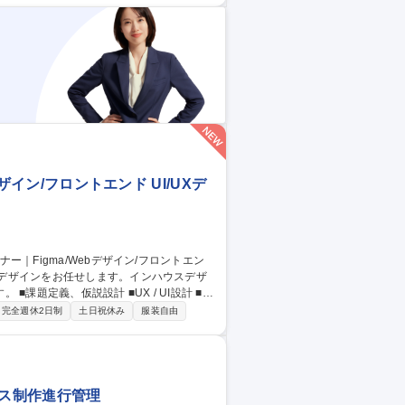
ザイン/フロントエンド UI/UXデ
計 ■デ
Pのデザイン ■ポスター・資料・POPな
完全週休2日制
土日祝休み
服装自由
デザ
ービス制作進行管理