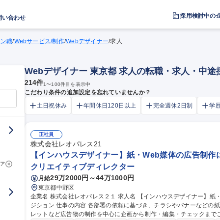
採用検討中の
問い合わせ
イン職
/
Webサービス/制作
/
Webデザイナー
/
求人
Webデザイナー 東京都 求人の転職・求人・中途
214
件
1
〜
100
件目を表示中
こだわり条件の追加設定を忘れていませんか？
土日祝休み
年間休日120日以上
完全週休2日制
学
正社員
株式会社レオパレス21
【インハウスデザイナー】紙・Web媒体の広告制作
ア
クリエイティブディレクター
29万2000円～44万1000円
月給
東京都中野区
企業名 株式会社レオパレス２１ 求人名 【インハウスデザイナー】紙・Web媒体の広告制作に横断的に関われるポ
ジション 仕事の内容 各部署の依頼に基づき、チラシやバナーなどの紙・Web媒体をはじめ、ノベルティ、パンフ
レットなど広告物の制作を中心に企画から制作・編集・チェックまでご担当いただきま