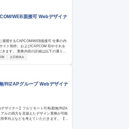
OM/WEB面接可 Webデザイナ
イト制作、およびCAPCOM IDやそれを
は以下の通りで
ゲームタイトルに関わる宣伝用画像等のデザイ
日制
土日祝休み
RIZAPグループ Webデザイナ
得率向上などを考えていただきます。 【業
ー等の広告素材のデザイン制作 ■デザインガイ