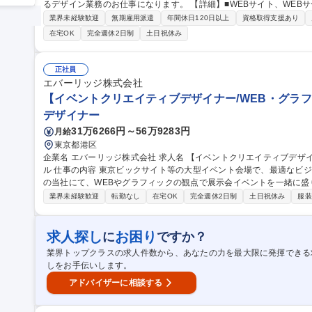
るデザイン業務のお仕事になります。 【詳細】■WEBサイト、WEBサービス、アプリケーションのデザイン業務
■LP、バナーなどのデザイン制作■画像の加工、修正■HTML/CSSのコ
業界未経験歓迎
無期雇用派遣
年間休日120日以上
資格取得支援あり
善■その他クリエイティブ制作など 《魅力》バンダイナムコG、セガ
在宅OK
完全週休2日制
土日祝休み
プ企業と安定的な取引を継続。様々なプロジェクトに参画することで
す! 募集職種 【東京/WEBデザイナー】売上高110億円超上場グルー
正社員
エバーリッジ株式会社
【イベントクリエイティブデザイナー/WEB・グラフ
デザイナー
31万6266円～56万9283円
月給
東京都港区
企業名 エバーリッジ株式会社 求人名 【イベントクリエイティブデザイナー/WEB・グラフィック】デジタル×リア
ル 仕事の内容 東京ビックサイト等の大型イベント会場で、最適なビジネスマッチングの場を提供し、事業拡大中
の当社にて、WEBやグラフィックの観点で展示会イベントを一緒に盛り
適正とご志向に合わせて下記のポジションをご案内します！仕事内容詳
業界未経験歓迎
転勤なし
在宅OK
完全週休2日制
土日祝休み
服装
Bデザイナー ■イベントグラフィックデザイナー どの職種も当社運
す！ 【平均残業時間】月20-30時間程度 【仕事内容の変更の範囲】当社業務全般 募集職種 【イ
ィブデザイナー/WEB・グラフィック】デジタル×リアル
求人探し
お困り
に
ですか？
業界トップクラスの求人件数から、あなたの力を最大限に発揮できる
しをお手伝いします。
アドバイザーに相談する