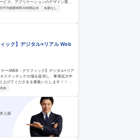
ーディング業務（修正、更新）■UI/UXの改
月平均残業時間20時間以内
転勤なし
G、コナミなど、ゲーム業界を牽引するトッ
多彩なスキルやノウハウを身に付けられま
プ/無期雇用派遣/福利厚生◎
ィック】デジタル×リアル Web
上げてくださるを募集いたします！！ ※
細は下記備考欄に記載いたします。 ■WE
自由
営イベントを彩って頂く重要なポジションで
ベントクリエイテ
求人探