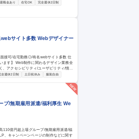
ustrator・Photoshopを用いたDTP・
退職金あり
在宅OK
完全週休2日制
ジュール管理■社内各部署・外部制作会社と
管理、入稿データ作成■動画コンテンツの簡
・Web媒体の広告制作に横断的に関われるポジション
名webサイト多数 Webデザイナー
います】 Web制作に関わるデザイン業務全
ートディレクターやシニアデザイナーを目
完全週休2日制
土日祝休み
服装自由
算機、ネスレブライト/ネスレ日本、アクティ
ベリンニューヨーク/日本ロレアル 等 募集職
多数
ープ/無期雇用派遣/福利厚生 We