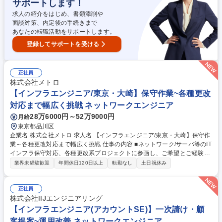
サポートします！
テップUP
求人の紹介をはじめ、書類添削や
面談対策、内定後の手続きまで
あなたの転職活動をサポートします。
登録してサポートを受ける
正社員
株式会社メトロ
【インフラエンジニア/東京・大崎】保守作業~各種更改
対応まで幅広く挑戦 ネットワークエンジニア
28万6000円～52万9000円
月給
東京都品川区
企業名 株式会社メトロ 求人名 【インフラエンジニア/東京・大崎】保守作
業～各種更改対応まで幅広く挑戦 仕事の内容 ■ネットワーク/サーバ等のIT
インフラ保守対応、各種更改系プロジェクトに参画し、ご希望とご経験に
応じて段階的にお任せいたします。 ■対応いただく案件によっては、リモ
業界未経験歓迎
年間休日120日以上
転勤なし
土日祝休み
ートワークも相談可能です。 ■保守対応で様々な技術と知識を習得中の
方、習熟度に合わせて少しずつ構築/更改系へ対応範囲を広げている方、リ
ーダーを目指す方、クラウド環境構築などの案件参画を狙う方、様々な方
正社員
が活躍中です。 ■同一評価制度により、中途採用からの昇級・昇格者が多
株式会社IIJエンジニアリング
い会社です。 ■各種社内外での研修制度あり。静岡から京浜地区への通勤
【インフラエンジニア(アカウントSE)】一次請け・顧
も歓迎します。 募集職種 【インフラエンジニア/東京・大崎】保守作業～
客提案~運用改善 ネットワークエンジニア