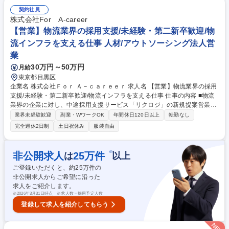
的には1次請けの業務となりますので、協力会社の工事工程管理や進捗管
契約社員
理などがメインの業務となります。入社後は教育プログラムやOJTを通じ
株式会社For A-career
て基礎を習得した後、施工管理業務に携わりながら、現場での実務経験を
【営業】物流業界の採用支援/未経験・第二新卒歓迎/物
通じて電力インフラ全体の理解を深めていただきます。 募集職種 24042
流インフラを支える仕事 人材/アウトソーシング法人営
【東京/電気施工管理】送電ケーブルの敷設工事(元請)/事業拡大×増員採用
業
30万円～50万円
月給
東京都目黒区
企業名 株式会社Ｆｏｒ Ａ－ｃａｒｅｅｒ 求人名 【営業】物流業界の採用
支援/未経験・第二新卒歓迎/物流インフラを支える仕事 仕事の内容 ■物流
業界の企業に対し、中途採用支援サービス「リクロジ」の新規提案営業を
お任せします。戦略立案から運用代行まで一気通貫でのご支援が可能で
業界未経験歓迎
副業・WワークOK
年間休日120日以上
転勤なし
す。物流ニーズが高まる今人材獲得が必須なため注目されています。 ■物
完全週休2日制
土日祝休み
服装自由
流企業へ電話をかけ、当社で蓄積されたトークスクリプト(営業の会話内
容・流れをステップごとに作成した台本)を元に会話しアポイントを獲得
します。 ■WEBアポイントでは、先方の採用目標に対し適切な期間でのコ
※
非公開求人
25
万件
は
以上
ンサルティングプランのご提案を行います。 ■物流企業の営業先リストは
ご登録いただくと、約
25
万件の
別部署が作成してくれるため、営業活動に専念できます。 募集職種 【営
非公開求人からご希望に沿った
業】物流業界の採用支援/未経験・第二新卒歓迎/物流インフラを支える仕
求人をご紹介します。
事
※
2026年3月31日時点 ※求人数＝採用予定人数
登録して求人を紹介してもらう