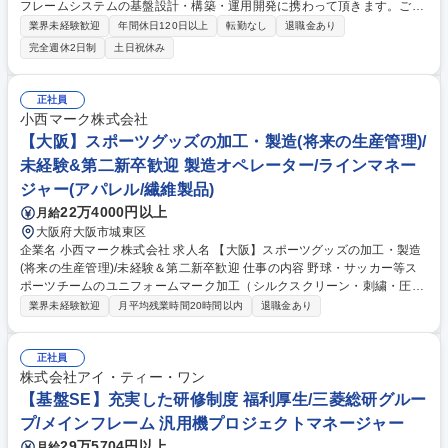
フレームシステムの基盤設計・構築・運用開発に携わって頂きます。ご経
験が浅い方でも充実した育成制度によりサポートいたします。 ・システム
業界未経験歓迎
年間休日120日以上
転勤なし
退職金あり
基盤/運用機能の提案・要件定義・設計/実装 ・システム共通機能/制御機能
完全週休2日制
土日祝休み
の要件定義・設計/実装 ・システム基盤・共通機能/制御機能の運用/保守、
改善提案/対応 ・システム計画の策定、案件開始後のプロジェクト管理/推
進 募集職種 【基盤SE】メインフレーム/充実した福利厚生〇/三菱総研グ
正社員
ループ/上流工程
小西マーク株式会社
【大阪】スポーツグッズの加工・製造(将来の生産管理)/
未経験&第二新卒歓迎 製造オペレーター/ラインマネー
ジャー(アパレル/繊維製品)
22万4000円以上
月給
大阪府大阪市城東区
企業名 小西マーク株式会社 求人名 【大阪】スポーツグッズの加工・製造
(将来の生産管理)/未経験＆第二新卒歓迎 仕事の内容 野球・サッカー等ス
ポーツチームのユニフォームマーク加工（シルクスクリーン・刺繍・圧着
等）をお任せします。プロの世界を裏方として支え、モノづくりの最前線
業界未経験歓迎
月平均残業時間20時間以内
退職金あり
で技術と現場感覚を学ぶ仕事です。 無地のユニフォームにロゴ、背番号、
チーム名等を印刷・加工する業務となります。併せて品質検査等の業務も
お任せします。 【将来のキャリア】 現場経験後は『生産管理』へ異動予
正社員
定。納期管理・製品手配、社内外や工場との折衝、商品企画・開発等、幅
株式会社アイ・ティー・ワン
広い業務を担い、将来的には経営目線を持つ管理職としてご活躍いただき
【基盤SE】充実した研修制度 福利厚生/三菱総研グルー
ます。 募集職種 【大阪】スポーツグッズの加工・製造(将来の生産管理)/
プ/メインフレーム 汎用機プロジェクトマネージャー
未経験＆第二新卒歓迎
29万5704円以上
月給