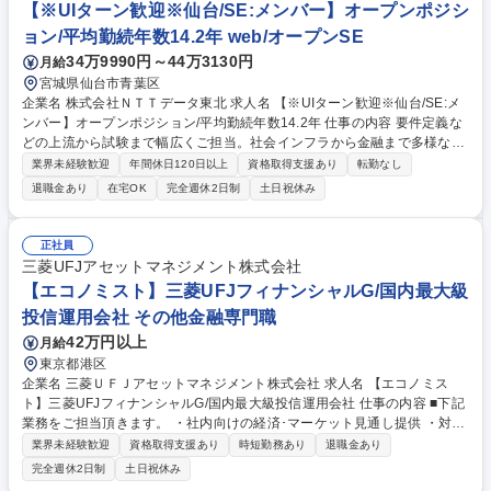
など。接客・販売で培った「調整力」や「伝える力」が、スムーズな障害
【※UIターン歓迎※仙台/SE:メンバー】オープンポジシ
復旧に直結します！ 募集職種 未経験歓迎【監視運用エンジニア】接客経
ョン/平均勤続年数14.2年 web/オープンSE
験×ITスキルで市場価値UP！
34万9990円～44万3130円
月給
宮城県仙台市青葉区
企業名 株式会社ＮＴＴデータ東北 求人名 【※UIターン歓迎※仙台/SE:メ
ンバー】オープンポジション/平均勤続年数14.2年 仕事の内容 要件定義な
どの上流から試験まで幅広くご担当。社会インフラから金融まで多様な顧
客の案件を通じ、ご自身の得意分野やスキルに合わせて最適なプロジェク
業界未経験歓迎
年間休日120日以上
資格取得支援あり
転勤なし
トでご活躍いただきます。 ■公共：AIを活用した自治体DXソリューション
退職金あり
在宅OK
完全週休2日制
土日祝休み
や防災・減災システムの企画・導入 ■金融：データセンタを活用したクラ
ウド構築や独自業務ソリューションの開発 ■法人：AI・BI・Cloud等の先
進技術を用いたDX推進、ERPシステムの開発 ■大規模アジャイル開発や
正社員
ローコード開発プラットフォームを活用したシステム開発 ■ご経験やスキ
三菱UFJアセットマネジメント株式会社
ル、希望を最大限考慮し、最適なプロジェクトをお任せします。 募集職種
【エコノミスト】三菱UFJフィナンシャルG/国内最大級
【※UIターン歓迎※仙台/SE:メンバー】オープンポジション/平均勤続年数
投信運用会社 その他金融専門職
14.2年
42万円以上
月給
東京都港区
企業名 三菱ＵＦＪアセットマネジメント株式会社 求人名 【エコノミス
ト】三菱UFJフィナンシャルG/国内最大級投信運用会社 仕事の内容 ■下記
業務をご担当頂きます。 ・社内向けの経済･マーケット見通し提供 ・対外
向け投資環境レポート作成 （週･月・四半期の定例または臨時） ・顧客･
業界未経験歓迎
資格取得支援あり
時短勤務あり
退職金あり
販社向け勉強会･セミナー講師 募集職種 【エコノミスト】三菱UFJフィナ
完全週休2日制
土日祝休み
ンシャルG/国内最大級投信運用会社