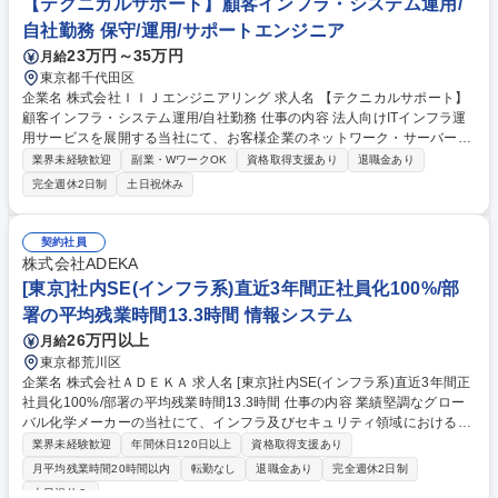
【テクニカルサポート】顧客インフラ・システム運用/
善活動： 故障分析による再発防止活動など ※建物に改変を加える業務は
自社勤務 保守/運用/サポートエンジニア
行いません。 募集職種 ベテラン歓迎【宮城/設備保全】HV車用電池生産設
23万円～35万円
月給
備/昨年度賞与実績5.3ヶ月
東京都千代田区
企業名 株式会社ＩＩＪエンジニアリング 求人名 【テクニカルサポート】
顧客インフラ・システム運用/自社勤務 仕事の内容 法人向けITインフラ運
用サービスを展開する当社にて、お客様企業のネットワーク・サーバー・
クラウド環境の運用保守業務を担当いただきます。 ■電話・メール等によ
業界未経験歓迎
副業・WワークOK
資格取得支援あり
退職金あり
る問い合わせ受付および障害対応 ■システム・ネットワーク機器の監視運
完全週休2日制
土日祝休み
用 ■ルーター・スイッチ・ファイアウォール等の設定変更 ■アカウント管
理・権限設定 ■チケット管理・エスカレーション対応 ■マニュアル・FAQ
作成 ■業務効率化に向けた自動化推進 ■リーダーは運用設計、品質管理、
契約社員
顧客対応、育成業務も担当 ネットワークやクラウドなど幅広い領域に携わ
株式会社ADEKA
りながら技術力を高めることが可能です。 募集職種 【テクニカルサポー
[東京]社内SE(インフラ系)直近3年間正社員化100%/部
ト】顧客インフラ・システム運用/自社勤務
署の平均残業時間13.3時間 情報システム
26万円以上
月給
東京都荒川区
企業名 株式会社ＡＤＥＫＡ 求人名 [東京]社内SE(インフラ系)直近3年間正
社員化100%/部署の平均残業時間13.3時間 仕事の内容 業績堅調なグロー
バル化学メーカーの当社にて、インフラ及びセキュリティ領域における専
門性を持ってご活躍頂ける社内SEを募集します。月平均残業時間13.3時
業界未経験歓迎
年間休日120日以上
資格取得支援あり
間/有休取得日数13.7日という整った環境で働けます。 【業務詳細】 ・IT
月平均残業時間20時間以内
転勤なし
退職金あり
完全週休2日制
インフラ(ネットワーク/クラウド/エンドポイント)の設計/構築/運用 ・情報
土日祝休み