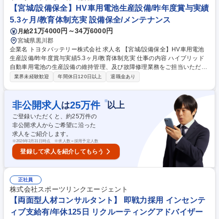
ュートラル推進：エネルギー使用状況の分析、省エネルギー施策の企画・
【宮城/設備保全】HV車用電池生産設備/昨年度賞与実績
推進など ■環境・法令対応：各種行政届出、環境測定計画の立案、廃棄物
5.3ヶ月/教育体制充実 設備保全/メンテナンス
管理など 募集職種 【宮城/施設管理】車載用電池工場◆トヨタ電動化の中
21万4000円～34万6000円
月給
核G会社◆福利厚生◎
宮城県黒川郡
企業名 トヨタバッテリー株式会社 求人名 【宮城/設備保全】HV車用電池
生産設備/昨年度賞与実績5.3ヶ月/教育体制充実 仕事の内容 ハイブリッド
自動車用電池の生産設備の維持管理、及び故障修理業務をご担当いただき
ます。生産規模急拡大の中、限られた時間で出来高を最大化する重要な役
業界未経験歓迎
年間休日120日以上
退職金あり
割を担っていただきます。 ■設備保全・修理： 電池生産設備の維持管理、
故障対応・修理 ■予防保全： 設備の変化予兆をとらえる状態保全。設備負
荷や圧力、異常振動の計測ツールを駆使した設備予兆管理による故障の未
※
非公開求人
25
万件
は
以上
然防止業務 ■メンテナンス： 回転軸受け、エアーシリンダー等の消耗部品
ご登録いただくと、約
25
万件の
交換メンテ実施とその作業効率化 ■改善活動： 故障分析による再発防止活
非公開求人からご希望に沿った
動など ※建物に改変を加える業務は行いません。 募集職種 【宮城/設備保
求人をご紹介します。
全】HV車用電池生産設備/昨年度賞与実績5.3ヶ月/教育体制充実
※
2026年3月31日時点 ※求人数＝採用予定人数
登録して求人を紹介してもらう
正社員
株式会社スポーツリンクエージェント
【両面型人材コンサルタント】 即戦力採用 インセンテ
ィブ支給有/年休125日 リクルーティングアドバイザー