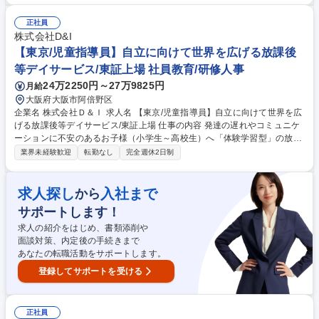
正社員
株式会社D&I
【東京/児童指導員】自立に向けて世界を広げる放課後
等デイサービス/東証上場 社員教育/研修人事
24万2250円～27万9825円
月給
大阪府大阪市阿倍野区
企業名 株式会社Ｄ＆Ｉ 求人名 【東京/児童指導員】自立に向けて世界を広
げる放課後等デイサービス/東証上場 仕事の内容 発達の遅れやコミュニケ
ーションに不安のあるお子様（小学生～高校生）へ「体験学習型」の放課
後等デイサービスのスタッフをお任せします。1日10名程の教室でお子様
業界未経験歓迎
転勤なし
完全週休2日制
達の個性にじっくりと向き合うことができます。 【詳細】ソーシャルスキ
ルトレーニングや運動、職業体験や外出イベントでにより子どもたちの
「自立（自分で出来ることを増やせるように）」をサポートします。子ど
求人探し
入社まで
から
も達一人ひとりの「好き」や「得意」を見つけ、一緒に楽しみながら成長
サポートします！
を支えます。【イメージ】■学校放課後時：午前 お子様の支援についての
MTGや面談/午後 学校終了後に通所されるお子様へ療育支援■学校休校時：
求人の紹介をはじめ、書類添削や
午前中～17時の時間内にてお子様の療育支援 募集職種 【東京/児童指導
面談対策、内定後の手続きまで
員】自立に向けて世界を広げる放課後等デイサービス/東証上場
あなたの転職活動をサポートします。
登録してサポートを受ける
正社員