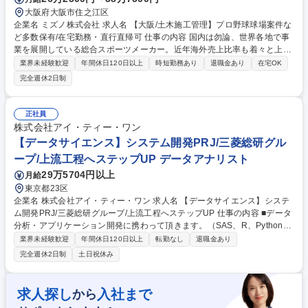
大阪府大阪市住之江区
企業名 ミズノ株式会社 求人名 【大阪/土木施工管理】プロ野球球場案件な
ど多数保有/在宅勤務・直行直帰可 仕事の内容 国内は勿論、世界各地で事
業を展開している総合スポーツメーカー。近年海外売上比率も着々と上昇
し、更なる成長を目指しております。そんな当社にてスポーツ施設の新
業界未経験歓迎
年間休日120日以上
時短勤務あり
退職金あり
在宅OK
設・回収案件の施工管理をお任せします。 【施工例】・野球場(業界シェ
完全週休2日制
アトップクラス/甲子園球場、京セラドーム、ZOZOマリンスタジアム、ベ
ルーナドーム、バンデリンドーム等) ・テニスコート ・陸上競技場 ・体育
館 ・サッカー競技場 【面白さ】施工した施設が地図に載るだけでなく、
正社員
テレビ中継や新聞等で、そこでの記録、ドラマが生まれることまでを見届
株式会社アイ・ティー・ワン
けられます。 【育成】OJTから始めスポーツ施設特有の業務を取得し、一
【データサイエンス】システム開発PRJ/三菱総研グル
人前を目指していただきます。 募集職種 【大阪/土木施工管理】プロ野球
ープ/上流工程へステップUP データアナリスト
球場案件など多数保有/在宅勤務・直行直帰可
29万5704円以上
月給
東京都23区
企業名 株式会社アイ・ティー・ワン 求人名 【データサイエンス】システ
ム開発PRJ/三菱総研グループ/上流工程へステップUP 仕事の内容 ■データ
分析・アプリケーション開発に携わって頂きます。（SAS、R、Python
等） ■要件定義・グランドデザイン設計など、上流工程へのステップアッ
業界未経験歓迎
年間休日120日以上
転勤なし
退職金あり
プが可能です。 ・データ分析・データ活用機能の設計・実装 ・データ連
完全週休2日制
土日祝休み
携システムの設計・実装 【プロジェクト事例】 ・カード情報系システム
構築、キャンペーン管理システム開発 ・ダッシュボードとのデータ連携機
能の開発 ・銀行 信用リスク分析、コルレス検知機能の開発 など 募集職種
求人探し
入社まで
から
【データサイエンス】システム開発PRJ/三菱総研グループ/上流工程へス