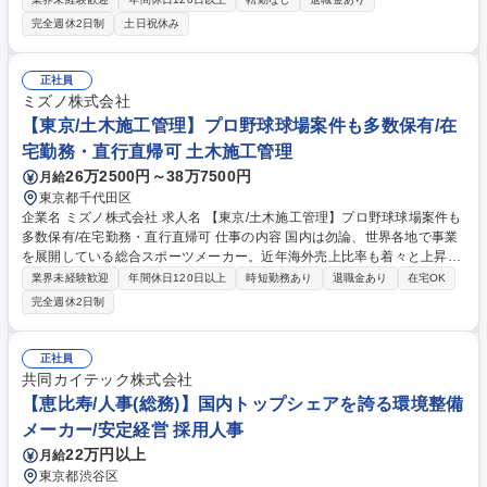
す。 ・データ分析・データ活用機能の設計・実装 ・データ連携システム
完全週休2日制
土日祝休み
の設計・実装 【プロジェクト事例】 ・カード情報系システム構築、キャ
ンペーン管理システム開発 ・ダッシュボードとのデータ連携機能の開発
・銀行 信用リスク分析、コルレス検知機能の開発 など 募集職種 【データ
正社員
サイエンス】三菱総研グループ/上流工程へのステップアップ可能
ミズノ株式会社
【東京/土木施工管理】プロ野球球場案件も多数保有/在
宅勤務・直行直帰可 土木施工管理
26万2500円～38万7500円
月給
東京都千代田区
企業名 ミズノ株式会社 求人名 【東京/土木施工管理】プロ野球球場案件も
多数保有/在宅勤務・直行直帰可 仕事の内容 国内は勿論、世界各地で事業
を展開している総合スポーツメーカー。近年海外売上比率も着々と上昇
し、更なる成長を目指しております。そんな当社にてスポーツ施設の新
業界未経験歓迎
年間休日120日以上
時短勤務あり
退職金あり
在宅OK
設・回収案件の施工管理をお任せします。 【施工例】・野球場(業界シェ
完全週休2日制
アトップクラス/甲子園球場、京セラドーム、ZOZOマリンスタジアム、ベ
ルーナドーム、バンデリンドーム等) ・テニスコート ・陸上競技場 ・体育
館 ・サッカー競技場 【面白さ】施工した施設が地図に載るだけでなく、
正社員
テレビ中継や新聞等で、そこでの記録、ドラマが生まれることまでを見届
共同カイテック株式会社
けられます。 【育成】OJTから始めスポーツ施設特有の業務を取得し、一
【恵比寿/人事(総務)】国内トップシェアを誇る環境整備
人前を目指していただきます。 募集職種 【東京/土木施工管理】プロ野球
メーカー/安定経営 採用人事
球場案件も多数保有/在宅勤務・直行直帰可
22万円以上
月給
東京都渋谷区