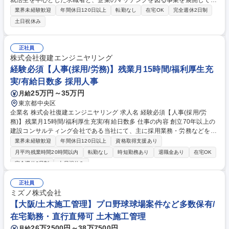
就活生を中心とした求職者と、企業のマッチングを図る事業を展開してい
る当社にて、自社Webサービスの軽微な修正や開発テストと事務作業をお
業界未経験歓迎
年間休日120日以上
転勤なし
在宅OK
完全週休2日制
任せいたします。ゆくゆくは上流工程から関わっていただきます。 ■自社
土日祝休み
保有の就活情報サイト、サービスサイトの保守、運用 ■社内システムの保
守、運用 新規開発 ■LPの運用保守しか事務作業（例：DTP制作、名刺作
成、業務効率化ツール作成） ゆくゆくは…新たなWebサイト・サービス
正社員
の開発及び運用をサーバサイドからフロントサイドまでフルスタックに担
株式会社復建エンジニヤリング
当していただきます。 募集職種 【社内エンジニア】2008年に元サッカー
経験必須【人事(採用/労務)】残業月15時間/福利厚生充
選手の代表が創設/ITサービス・HR事業
実/有給日数多 採用人事
25万円～35万円
月給
東京都中央区
企業名 株式会社復建エンジニヤリング 求人名 経験必須【人事(採用/労
務)】残業月15時間/福利厚生充実/有給日数多 仕事の内容 創立70年以上の
建設コンサルティング会社である当社にて、主に採用業務・労務などを担
当していただきます。 【具体的には】 ■新卒採用業務■中途採用業務■新入
業界未経験歓迎
年間休日120日以上
資格取得支援あり
社員研修■業界団体打合せ■労務業務■働き方改革関連業務 ■経営企画■自社
月平均残業時間20時間以内
転勤なし
時短勤務あり
退職金あり
在宅OK
の課題抽出・問題解決■システム締め作業■システム問い合わせ■システム
完全週休2日制
土日祝休み
更新 ■ISO事務対応■諸規程改訂など 募集職種 経験必須【人事(採用/労
務)】残業月15時間/福利厚生充実/有給日数多
正社員
ミズノ株式会社
【大阪/土木施工管理】プロ野球球場案件など多数保有/
在宅勤務・直行直帰可 土木施工管理
26万2500円～38万7500円
月給