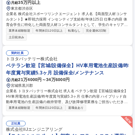
35万円以上
月給
東京都渋谷区
企業名 株式会社スポーツリンクエージェント 求人名 【両面型人材コンサ
ルタント】★即戦力採用 インセンティブ支給有/年休125日 仕事の内容 体
育会学生に特化した両面型人材コンサルタントとして、学生のキャリア支
援と企業の採用課題解決をお任せします。最大の魅力は、大学の部活を訪
業界未経験歓迎
年間休日120日以上
転勤なし
完全週休2日制
問し、就職に悩む学生に寄り添う本質的な支援ができる点です。 自らフォ
土日祝休み
ローした学生が社会に出て活躍する姿を直接見届けることができ、大きな
感動とやりがいを得られます。少数精鋭組織で裁量をもって仕事が進めら
れるため、早期に人財領域での経験を積むことが出来ます。 【具体業務】
契約社員
■学生へのキャリア面談、自己分析・業界研究サポート、ES添削 ■面接対
トヨタバッテリー株式会社
策、内定から入社後までのフォロー ■各大学・部活動へのキャリアイベン
ベテラン歓迎【宮城/設備保全】HV車用電池生産設備/昨
ト運営及び訪問支援 ■企業に対する採用コンサルティング 募集職種 【両
年度賞与実績5.3ヶ月 設備保全/メンテナンス
面型人材コンサルタント】★即戦力採用 インセンティブ支給有/年休125日
21万4000円～34万6000円
月給
宮城県黒川郡
企業名 トヨタバッテリー株式会社 求人名 ベテラン歓迎【宮城/設備保全】
HV車用電池生産設備/昨年度賞与実績5.3ヶ月 仕事の内容 ハイブリッド自
動車用電池の生産設備の維持管理、及び故障修理業務をご担当いただきま
す。生産規模急拡大の中で限られた時間で出来高を最大化する重要な役割
業界未経験歓迎
年間休日120日以上
退職金あり
です。ご経験を活かし、キャリアアップ可能な環境です。 ■設備保全・修
理： 電池生産設備の維持管理、故障対応・修理 ■予防保全： 設備の変化
予兆をとらえる状態保全。設備負荷や圧力、異常振動の計測ツールを駆使
正社員
した設備予兆管理による故障の未然防止業務 ■メンテナンス： 回転軸受
株式会社IIJエンジニアリング
け、エアーシリンダー等の消耗部品交換メンテ実施とその作業効率化 ■改