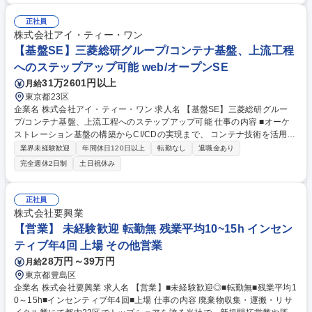
設けます。 【お客様】■インドアゴルフスクールやゴルフ練習場、野球球
団など 【お問い合わせ内容】■製品の使用方法問い合わせやトラブル対応
正社員
【マネジメント業務】■KPI管理と進捗モニタリング■メンバーの育成・評
株式会社アイ・ティー・ワン
価■シフト・リソース管理 募集職種 【カスタマーサポート/プレイングマ
【基盤SE】三菱総研グループ/コンテナ基盤、上流工程
ネージャー候補】完全週休2日/年休120日
へのステップアップ可能 web/オープンSE
31万2601円以上
月給
東京都23区
企業名 株式会社アイ・ティー・ワン 求人名 【基盤SE】三菱総研グルー
プ/コンテナ基盤、上流工程へのステップアップ可能 仕事の内容 ■オーケ
ストレーション基盤の構築からCI/CDの実現まで、 コンテナ技術を活用し
た基盤設計/構築・運用開発に携わって頂きます。要件定義・グランドデザ
業界未経験歓迎
年間休日120日以上
転勤なし
退職金あり
イン設計、上流工程へのステップアップが可能！ ・コンテナ基盤の設計/
完全週休2日制
土日祝休み
構築 ・コンテナ基盤におけるCI/CD環境およびログ ・モニタリング機能の
設計/実装 ・アプリケーションのコンテナ化技術支援、共通機能の設計/開
発 ・CI/CDによる環境構築、テスト自動化の実装 ※オーケストレーション
正社員
基盤、Observability基盤、CI/CD基盤、IaC基盤等 募集職種 【基盤SE】
株式会社要興業
三菱総研グループ/コンテナ基盤、上流工程へのステップアップ可能
【営業】 未経験歓迎 転勤無 残業平均10~15h インセン
ティブ年4回 上場 その他営業
28万円～39万円
月給
東京都豊島区
企業名 株式会社要興業 求人名 【営業】■未経験歓迎◎■転勤無■残業平均1
0～15h■インセンティブ年4回■上場 仕事の内容 廃棄物収集・運搬・リサ