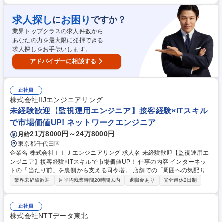
セキュリティ対策の企画・設計・推進 ・業務要件を踏まえた技術的実現方
式の検討・提案 ・外部ベンダーの技術評価・品質管理およびガバナンス維
求人探し
お困り
に
ですか？
持 募集職種 [東京]社内SE(インフラ系)直近3年間正社員化100%/部署の平
均残業時間13.3時間
業界トップクラスの求人件数から
あなたの力を最大限に発揮できる
求人探しをお手伝いします。
アドバイザーに相談する
正社員
株式会社IIJエンジニアリング
未経験歓迎【監視運用エンジニア】接客経験×ITスキル
で市場価値UP! ネットワークエンジニア
21万8000円～24万8000円
月給
東京都千代田区
企業名 株式会社ＩＩＪエンジニアリング 求人名 未経験歓迎【監視運用エ
ンジニア】接客経験×ITスキルで市場価値UP！ 仕事の内容 インターネッ
トの「当たり前」を裏側から支える司令塔。 店舗での「周囲への気配り」
や「状況判断」がそのまま活きるお仕事。IIJバックボーンネットワークが
業界未経験歓迎
月平均残業時間20時間以内
退職金あり
完全週休2日制
正常に動いているかを見守り、ネットの安全を守ります 【詳細】■サーバ
ーや機器が正常に動いているかモニターでチェック ■エラー発生時の保守
会社への連絡・受付 ■メンテナンス作業のスケジュール調整（外部業者と
正社員
のやり取り） ■業務を効率化するための簡単なツール作成 ■報告書の作成
株式会社NTTデータ東北