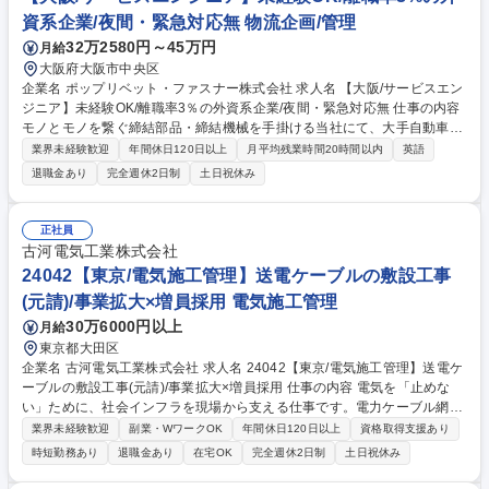
資系企業/夜間・緊急対応無 物流企画/管理
32万2580円～45万円
月給
大阪府大阪市中央区
企業名 ポップリベット・ファスナー株式会社 求人名 【大阪/サービスエン
ジニア】未経験OK/離職率3％の外資系企業/夜間・緊急対応無 仕事の内容
モノとモノを繋ぐ締結部品・締結機械を手掛ける当社にて、大手自動車メ
ーカー等の工場を訪問し、顧客の保全や、生産技術と連携しながら自社製
業界未経験歓迎
年間休日120日以上
月平均残業時間20時間以内
英語
品の保全をお任せいたします。 ■設備の顧客問合せ対応 ■出荷前検査・評
退職金あり
完全週休2日制
土日祝休み
価・修理 ■納入設置・保守点検 ■マニュアル作成・翻訳 ■グループ対応 ＊
緊急対応や夜間の呼び出し対応などは発生いたしません。 募集職種 【大
阪/サービスエンジニア】未経験OK/離職率3％の外資系企業/夜間・緊急対
正社員
応無
古河電気工業株式会社
24042【東京/電気施工管理】送電ケーブルの敷設工事
(元請)/事業拡大×増員採用 電気施工管理
30万6000円以上
月給
東京都大田区
企業名 古河電気工業株式会社 求人名 24042【東京/電気施工管理】送電ケ
ーブルの敷設工事(元請)/事業拡大×増員採用 仕事の内容 電気を「止めな
い」ために、社会インフラを現場から支える仕事です。電力ケーブル網建
設工事の中核企業として、国内電力会社向け地中送電ケーブルおよび関連
業界未経験歓迎
副業・WワークOK
年間休日120日以上
資格取得支援あり
製品の線路設計、施工管理、施工技術開発、施工設備の 開発、保守保全業
時短勤務あり
退職金あり
在宅OK
完全週休2日制
土日祝休み
務を担当いただきます。具体的には発電所、変電所をつなぐ地中送電ケー
ブルの布設、組立工事の施工管理者として、活躍していただきます。基本