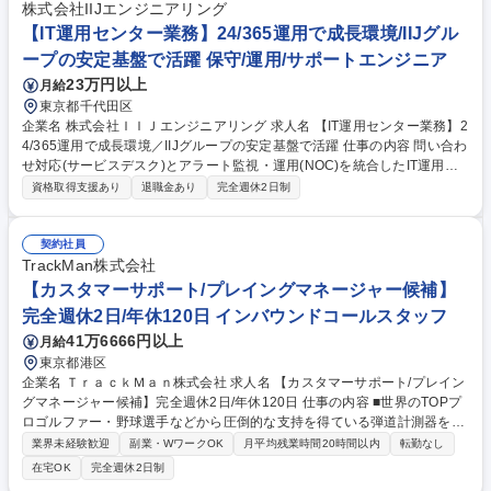
株式会社IIJエンジニアリング
【IT運用センター業務】24/365運用で成長環境/IIJグル
ープの安定基盤で活躍 保守/運用/サポートエンジニア
23万円以上
月給
東京都千代田区
企業名 株式会社ＩＩＪエンジニアリング 求人名 【IT運用センター業務】2
4/365運用で成長環境／IIJグループの安定基盤で活躍 仕事の内容 問い合わ
せ対応(サービスデスク)とアラート監視・運用(NOC)を統合したIT運用セ
ンターにおいて、以下の業務に従事していただきます。 ■問い合わせ受付
資格取得支援あり
退職金あり
完全週休2日制
(電話/メール/フォーム)■一次対応及びエスカレーション■チケット発行/進
捗管理■システム/インフラのアラート監視■障害検知及び一次切り分け■初
動対応/復旧対応■システムの保守運用(障害対応/改修対応の連携)■日常運
契約社員
用における安定稼働の維持■マニュアル/FAQ/ナレッジの作成・更新■PC/
TrackMan株式会社
モバイル端末のキッティング・資産管理■手順書に基づく設定変更/構成変
【カスタマーサポート/プレイングマネージャー候補】
更■障害情報/お知らせの掲載・通知 募集職種 【IT運用センター業務】24/3
完全週休2日/年休120日 インバウンドコールスタッフ
65運用で成長環境／IIJグループの安定基盤で活躍
41万6666円以上
月給
東京都港区
企業名 ＴｒａｃｋＭａｎ株式会社 求人名 【カスタマーサポート/プレイン
グマネージャー候補】完全週休2日/年休120日 仕事の内容 ■世界のTOPプ
ロゴルファー・野球選手などから圧倒的な支持を得ている弾道計測器を販
売する当社にて、カスタマーサポートポジションのプレイングマネージャ
業界未経験歓迎
副業・WワークOK
月平均残業時間20時間以内
転勤なし
ー候補を募集します。 【研修】■1週間ほど製品知識や応対方法の研修を
在宅OK
完全週休2日制
実施します。■1か月ほどOJTで先輩の対応をイヤホンで聞いて学ぶ機会を