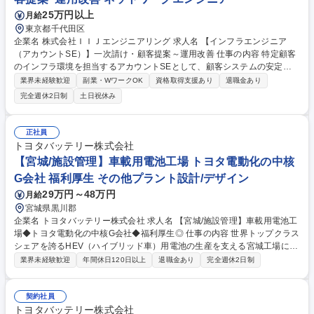
各種更改対応まで幅広く挑戦
25万円以上
月給
東京都千代田区
企業名 株式会社ＩＩＪエンジニアリング 求人名 【インフラエンジニア
（アカウントSE）】一次請け・顧客提案～運用改善 仕事の内容 特定顧客
のインフラ環境を担当するアカウントSEとして、顧客システムの安定運
用および運用改善、プロジェクト対応をお任せします。構成変更や技術調
業界未経験歓迎
副業・WワークOK
資格取得支援あり
退職金あり
査、新要件に対する検証、システムリプレース等に携わります。 単なる定
完全週休2日制
土日祝休み
型運用ではなく、顧客への改善提案や、案件によって設計・構築フェーズ
まで担当できるポジションです。 ■システム構成変更および運用改善対応
■技術調査・新要件に対する検証業務 ■システムリプレース案件の推進 ■顧
正社員
客への改善提案、要件調整 ■案件に応じた設計・構築業務 ■障害発生時の
トヨタバッテリー株式会社
技術支援 募集職種 【インフラエンジニア（アカウントSE）】一次請け・
【宮城/施設管理】車載用電池工場 トヨタ電動化の中核
顧客提案～運用改善
G会社 福利厚生 その他プラント設計/デザイン
29万円～48万円
月給
宮城県黒川郡
企業名 トヨタバッテリー株式会社 求人名 【宮城/施設管理】車載用電池工
場◆トヨタ電動化の中核G会社◆福利厚生◎ 仕事の内容 世界トップクラス
シェアを誇るHEV（ハイブリッド車）用電池の生産を支える宮城工場にお
いて、工場インフラ設備の安定稼働およびカーボンニュートラル推進を担
業界未経験歓迎
年間休日120日以上
退職金あり
完全週休2日制
っていただきます。 ■工場インフラ設備の維持管理・改善：工場および付
属棟の原動力インフラに関する改修計画の立案・推進、設備更新計画の策
定および実行、設備点検・保全計画の立案と管理など ＜対象設備＞電気設
契約社員
備、建築設備、消防設備、給排水設備、ユーティリティ設備 ■カーボンニ
トヨタバッテリー株式会社