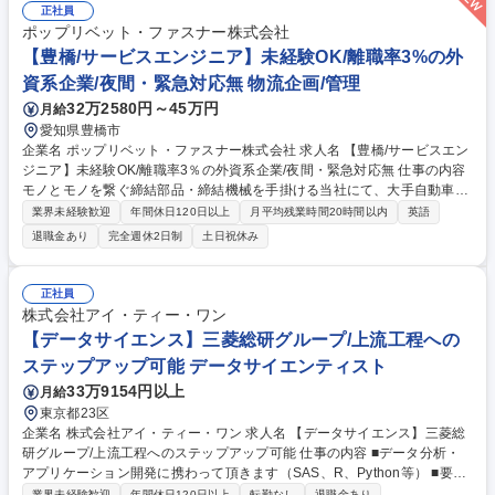
正社員
ポップリベット・ファスナー株式会社
【豊橋/サービスエンジニア】未経験OK/離職率3%の外
資系企業/夜間・緊急対応無 物流企画/管理
32万2580円～45万円
月給
愛知県豊橋市
企業名 ポップリベット・ファスナー株式会社 求人名 【豊橋/サービスエン
ジニア】未経験OK/離職率3％の外資系企業/夜間・緊急対応無 仕事の内容
モノとモノを繋ぐ締結部品・締結機械を手掛ける当社にて、大手自動車メ
ーカー等の工場を訪問し、顧客の保全や、生産技術と連携しながら自社製
業界未経験歓迎
年間休日120日以上
月平均残業時間20時間以内
英語
品の保全をお任せいたします。 ■設備の顧客問合せ対応 ■出荷前検査・評
退職金あり
完全週休2日制
土日祝休み
価・修理 ■納入設置・保守点検 ■マニュアル作成・翻訳 ■グループ対応 ＊
緊急対応や夜間の呼び出し対応などは発生いたしません。 募集職種 【豊
橋/サービスエンジニア】未経験OK/離職率3％の外資系企業/夜間・緊急対
正社員
応無
株式会社アイ・ティー・ワン
【データサイエンス】三菱総研グループ/上流工程への
ステップアップ可能 データサイエンティスト
33万9154円以上
月給
東京都23区
企業名 株式会社アイ・ティー・ワン 求人名 【データサイエンス】三菱総
研グループ/上流工程へのステップアップ可能 仕事の内容 ■データ分析・
アプリケーション開発に携わって頂きます（SAS、R、Python等） ■要件
定義・グランドデザイン設計など、上流工程へのステップアップが可能で
業界未経験歓迎
年間休日120日以上
転勤なし
退職金あり