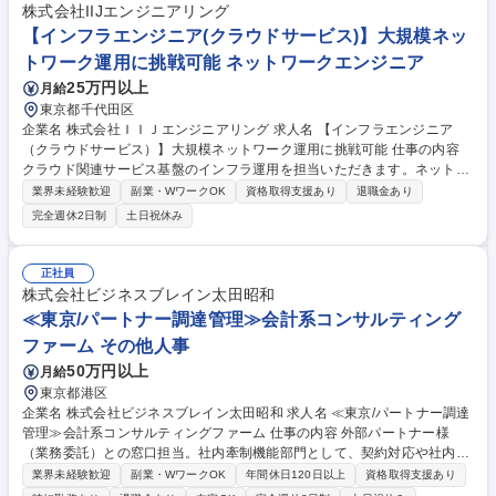
株式会社IIJエンジニアリング
【インフラエンジニア(クラウドサービス)】大規模ネッ
トワーク運用に挑戦可能 ネットワークエンジニア
25万円以上
月給
東京都千代田区
企業名 株式会社ＩＩＪエンジニアリング 求人名 【インフラエンジニア
（クラウドサービス）】大規模ネットワーク運用に挑戦可能 仕事の内容
クラウド関連サービス基盤のインフラ運用を担当いただきます。ネットワ
ーク機器の増強やリプレース、保守運用に加え、運用改善や効率化施策の
業界未経験歓迎
副業・WワークOK
資格取得支援あり
退職金あり
推進、検証環境での評価業務、各種ドキュメント整備などに携わります。
完全週休2日制
土日祝休み
■企業向けクラウド関連サービスのネットワーク運用 ■ネットワーク機器
の増強・リプレース対応 ■導入製品の保守運用業務 ■運用改善および効率
化施策の推進 ■新規製品導入前やバージョンアップ前の検証 ■手順書・運
正社員
用ドキュメント作成更新 ■データセンター納品対応および現地連携【魅
株式会社ビジネスブレイン太田昭和
力】数百台規模のネットワーク機器運用に携わりながら、高度な技術力と
≪東京/パートナー調達管理≫会計系コンサルティング
安定運用を支える実践的なノウハウを習得できます。 募集職種 【インフ
ファーム その他人事
ラエンジニア（クラウドサービス）】大規模ネットワーク運用に挑戦可能
50万円以上
月給
東京都港区
企業名 株式会社ビジネスブレイン太田昭和 求人名 ≪東京/パートナー調達
管理≫会計系コンサルティングファーム 仕事の内容 外部パートナー様
（業務委託）との窓口担当。社内牽制機能部門として、契約対応や社内指
導等を行い、コンプライアンス強化の推進役も担います。また、メンバー
業界未経験歓迎
副業・WワークOK
年間休日120日以上
資格取得支援あり
（2名程）のマネジメントもお任せします。 ■要員調達および契約業務