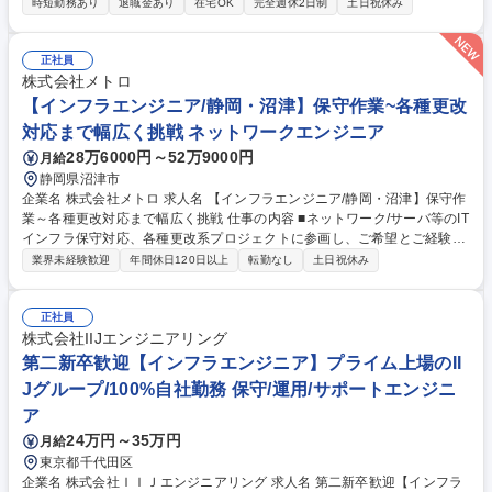
時短勤務あり
退職金あり
在宅OK
完全週休2日制
土日祝休み
（業務委託、派遣、その他） ■リレーション構築 ■上記業務に関わる社内
ルールの立案、周知徹底 ■業務に関わるコンプライアンス対応、周知徹底
■部門管理業務 ※募集する要員は、主にシステムエンジニア、PMO、業務
正社員
コンサルタント等 募集職種 ≪東京/パートナー調達管理≫会計系コンサル
株式会社メトロ
ティングファーム
【インフラエンジニア/静岡・沼津】保守作業~各種更改
対応まで幅広く挑戦 ネットワークエンジニア
28万6000円～52万9000円
月給
静岡県沼津市
企業名 株式会社メトロ 求人名 【インフラエンジニア/静岡・沼津】保守作
業～各種更改対応まで幅広く挑戦 仕事の内容 ■ネットワーク/サーバ等のIT
インフラ保守対応、各種更改系プロジェクトに参画し、ご希望とご経験に
応じて段階的にお任せいたします。 ■対応いただく案件によっては、リモ
業界未経験歓迎
年間休日120日以上
転勤なし
土日祝休み
ートワークも相談可能です。 ■保守対応で様々な技術と知識を習得中の
方、習熟度に合わせて少しずつ構築/更改系へ対応範囲を広げている方、リ
ーダーを目指す方、クラウド環境構築などの案件参画を狙う方、様々な方
正社員
が活躍中です。 ■同一評価制度により、中途採用からの昇級・昇格者が多
株式会社IIJエンジニアリング
い会社です。 ■各種社内外での研修制度あり。静岡から京浜地区への通勤
第二新卒歓迎【インフラエンジニア】プライム上場のII
も歓迎します。 募集職種 【インフラエンジニア/静岡・沼津】保守作業～
Jグループ/100%自社勤務 保守/運用/サポートエンジニ
各種更改対応まで幅広く挑戦
ア
24万円～35万円
月給
東京都千代田区
企業名 株式会社ＩＩＪエンジニアリング 求人名 第二新卒歓迎【インフラ