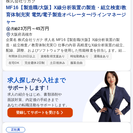
株式会社リガク
MF16【製造職/大阪】X線分析装置の製造・組立検査/教
育体制充実 電気/電子製造オペレーター/ラインマネージ
ャー
23万円～45万円
月給
大阪府高槻市
企業名 株式会社リガク 求人名 MF16【製造職/大阪】X線分析装置の製
造・組立検査／教育体制充実◎ 仕事の内容 高精度なX線分析装置の組立、
配線、調整、およびソフトウェアを使用した性能検査を担当します。結晶
や検出器など、自社で内製している重要な要素部品（キーデバイス）の組
年間休日120日以上
資格取得支援あり
時短勤務あり
退職金あり
立・製作にも携わります。 【詳細】簡単な構造のユニット組立からスター
在宅OK
完全週休2日制
土日祝休み
服装自由
トし、段階的にカスタム仕様設備の性能検査までお任せします。実務比率
は製造90%、書類等の間接業務10%です。 【教育】作業指図書を使ったO
JT、実機での検査トレーニング、安全やX線に関する基礎教育を完備して
求人探し
入社まで
から
おり、着実にスキルを習得できます。 募集職種 MF16【製造職/大阪】X線
サポートします！
分析装置の製造・組立検査／教育体制充実◎
求人の紹介をはじめ、書類添削や
面談対策、内定後の手続きまで
あなたの転職活動をサポートします。
登録してサポートを受ける
正社員