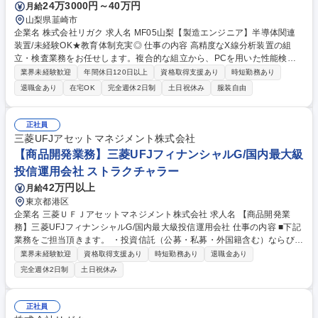
24万3000円～40万円
月給
山梨県韮崎市
企業名 株式会社リガク 求人名 MF05山梨【製造エンジニア】半導体関連
装置/未経験OK★教育体制充実◎ 仕事の内容 高精度なX線分析装置の組
立・検査業務をお任せします。複合的な組立から、PCを用いた性能検
査、出荷準備、立上作業（配線や基本パラメータ設定）まで、一連の製造
業界未経験歓迎
年間休日120日以上
資格取得支援あり
時短勤務あり
実務を担っていただきます。 【詳細】作業指図書に基づく組立配線、PC
退職金あり
在宅OK
完全週休2日制
土日祝休み
服装自由
での測定条件作成および測定試料を用いた検査・合否判定を行います。出
荷書類の作成や梱包、配線作業等も担当します。入社後約1.5ヶ月間は大
阪工場で充実した実習（OJT・安全教育・X線基礎教育）を行い、その後
正社員
山梨の現場に配属となります。ゆくゆくはカスタム仕様の製造対応や、製
三菱UFJアセットマネジメント株式会社
造技能職・マネジメント等へのキャリアアップが可能です。 募集職種 MF
【商品開発業務】三菱UFJフィナンシャルG/国内最大級
05山梨【製造エンジニア】半導体関連装置/未経験OK★教育体制充実◎
投信運用会社 ストラクチャラー
42万円以上
月給
東京都港区
企業名 三菱ＵＦＪアセットマネジメント株式会社 求人名 【商品開発業
務】三菱UFJフィナンシャルG/国内最大級投信運用会社 仕事の内容 ■下記
業務をご担当頂きます。 ・投資信託（公募・私募・外国籍含む）ならびに
投資一任契約締結に関する新商品開発業務 ・新商品アイデア検討 ・販売
業界未経験歓迎
資格取得支援あり
時短勤務あり
退職金あり
会社もしくは投資家向け商品提案 ・商品組成に関わる社内外関係者（運
完全週休2日制
土日祝休み
用/事務/コンプライアンス/外部運用会社等）との連携・調整 募集職種 【商
品開発業務】三菱UFJフィナンシャルG/国内最大級投信運用会社
正社員