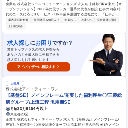
企業名 株式会社ジールコミュニケーションズ 求人名 未経験OK★東京【オ
ープンポジション】2008年に元サッカー選手の代表が創設 仕事の内容 時
代のニーズに応えITサービス・HR事業を展開する当社にて、「仕事が楽
しいと、人生が楽しい。」というスローガンのもと、一緒に働きません
業界未経験歓迎
年間休日120日以上
転勤なし
在宅OK
完全週休2日制
か？貴方のご希望と適性に合わせて職種を相談していくポジションです！
土日祝休み
■HR事業：採用実施企業の開拓をお任せします。テレアポ～企業訪問・商
談を通して実際に担当者から採用ニーズをヒアリングし、最適なサービス
をご提案します。 ■デジタルリスク事業:インターネット上の誹謗中傷やネ
求人探し
お困り
に
ですか？
ガティブな情報が表示されてしまう企業に対して、「風評被害対策」とい
業界トップクラスの求人件数から
うソリューションを提案。 募集職種 未経験OK★東京【オープンポジショ
あなたの力を最大限に発揮できる
ン】2008年に元サッカー選手の代表が創設
求人探しをお手伝いします。
アドバイザーに相談する
正社員
株式会社アイ・ティー・ワン
【基盤SE】メインフレーム/充実した福利厚生〇/三菱総
研グループ/上流工程 汎用機SE
33万9154円以上
月給
東京都23区
企業名 株式会社アイ・ティー・ワン 求人名 【基盤SE】メインフレーム/
充実した福利厚生〇/三菱総研グループ/上流工程 仕事の内容 ■IBMメイン