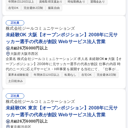
採用計画の立案から実行、内定者フォロー、データ分析まで幅広くお任せ
年間休日120日以上
資格取得支援あり
時短勤務あり
退職金あり
いたします。 ■採用計画の立案・実行、求人媒体の選定・管理 ■応募者対
在宅OK
完全週休2日制
服装自由
応（面接設定、問合せ対応等）、面接官との調整、面接実施サポート ■内
定者フォローおよび入社手続きサポート ■採用データの管理・分析 ■他部
署との連携による採用戦略の提案 ■その他、人事・教育など総合職として
正社員
の業務（将来的に採用以外へ業務変更の可能性もあり） 募集職種 【みよ
株式会社ジールコミュニケーションズ
し】採用人事/世界シェアトップの最先端半導体素材メーカー/トヨタG
未経験OK 大阪【オープンポジション】2008年に元サ
ッカー選手の代表が創設 Webサービス法人営業
26万6000円以上
月給
大阪府大阪市西区
企業名 株式会社ジールコミュニケーションズ 求人名 未経験OK★大阪【オ
ープンポジション】2008年に元サッカー選手の代表が創設 仕事の内容 時
代のニーズに応えITサービス・HR事業を展開する当社にて、「仕事が楽
しいと、人生が楽しい。」というスローガンのもと、一緒に働きません
業界未経験歓迎
年間休日120日以上
転勤なし
在宅OK
完全週休2日制
か？貴方のご希望と適性に合わせて職種を相談していくポジションです！
土日祝休み
■HR事業：採用実施企業の開拓をお任せします。テレアポ～企業訪問・商
談を通して実際に担当者から採用ニーズをヒアリングし、最適なサービス
をご提案します。 ■デジタルリスク事業:インターネット上の誹謗中傷やネ
正社員
ガティブな情報が表示されてしまう企業に対して、「風評被害対策」とい
株式会社ジールコミュニケーションズ
うソリューションを提案。 募集職種 未経験OK★大阪【オープンポジショ
未経験OK 東京【オープンポジション】2008年に元サ
ン】2008年に元サッカー選手の代表が創設
ッカー選手の代表が創設 Webサービス法人営業
26万6000円以上
月給
東京都渋谷区