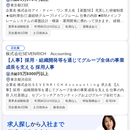
東京都23区
企業名 株式会社アイ・ティー・ワン 求人名 【基盤SE】充実した研修制度
★福利厚生/三菱総研グループ/メインフレーム 仕事の内容 ■IBMメインフ
レームシステムの基盤設計・構築・運用開発に携わって頂きます。 経験が
浅い方でも充実した育成制度によりサポートいたします。 ・システム基
業界未経験歓迎
年間休日120日以上
転勤なし
退職金あり
盤/運用機能の提案・要件定義・設計/実装 ・システム共通機能/制御機能の
完全週休2日制
土日祝休み
要件定義・設計/実装 ・システム基盤・共通機能/制御機能の運用/保守、改
善提案/対応 ・システム計画の策定、案件開始後のプロジェクト管理/推進
募集職種 【基盤SE】充実した研修制度★福利厚生/三菱総研グループ/メイ
正社員
ンフレーム
株式会社SEVENRICH Accounting
【人事】採用・組織開発等を通じてグループ全体の事業
成長を支える 採用人事
35万8000円以上
月給
東京都渋谷区
企業名 株式会社ＳＥＶＥＮＲＩＣＨ Ａｃｃｏｕｎｔｉｎｇ 求人名 【人
事】採用・組織開発等を通じてグループ全体の事業成長を支える 仕事の内
容 入社直後は、セブンリッチアカウンティングおよびグループ会社である
株式会社BPIOの採用業務に関わる、母集団形成～クロージングにおける
業界未経験歓迎
年間休日120日以上
転勤なし
時短勤務あり
在宅OK
採用戦略/戦術立案～実行・改善まで幅広くお任せいたします。初めは採用
完全週休2日制
土日祝休み
服装自由
業務を中心にお任せしますが、将来的には組織開発（組織活性化・エンゲ
ージメント向上、タレントマネジメント、オンボーディング支援）などの
業務へも幅広く活躍いただくことを期待しております。【おすすめPoin
求人探し
入社まで
から
t】大きく組織規模が拡大している中、今後組織全体として体制の整備や改