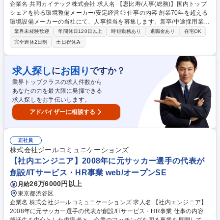
企業名 共同カイテック株式会社 求人名 【恵比寿/人事(総務)】国内トップ
シェアを誇る環境整備メーカー/安定経営◎ 仕事の内容 創業70年を超える
環境設備メーカーの当社にて、人事担当を募集します。新卒/中途採用業務
を中心に、ご経験に応じて一部バックオフィス業務(総務業務・労務/福利
業界未経験歓迎
年間休日120日以上
時短勤務あり
退職金あり
在宅OK
厚生関連等)も兼任いただく予定です。 ■採用業務（新卒採用、中途採用等
完全週休2日制
土日祝休み
の部門ニーズヒアリング、求人素案作成、エージェント対応、面接対応、
入社フォロー等） ■研修や教育関連業務 ■一部労務・福利厚生・社内規定
管理等の管理部門業務 【入社後】ご経験に応じて少しずつ業務をお任せし
求人探し
お困り
に
ですか？
ます。未経験業務に関しては先輩社員とのOJTにて丁寧にフォローしま
業界トップクラスの求人件数から
す。 募集職種 【恵比寿/人事(総務)】国内トップシェアを誇る環境整備メ
あなたの力を最大限に発揮できる
ーカー/安定経営◎
求人探しをお手伝いします。
アドバイザーに相談する
正社員
株式会社ジールコミュニケーションズ
【社内エンジニア】2008年に元サッカー選手の代表が
創設/ITサービス・HR事業 web/オープンSE
26万6000円以上
月給
東京都渋谷区
企業名 株式会社ジールコミュニケーションズ 求人名 【社内エンジニア】
2008年に元サッカー選手の代表が創設/ITサービス・HR事業 仕事の内容