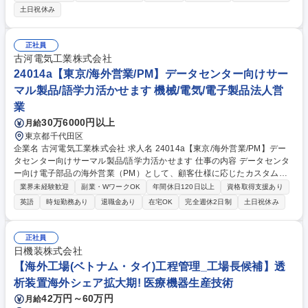
意義の高い医療機器製造に貢献できる仕事です。 【具体的な業務内容】 ■
土日祝休み
製品生産スケジュール管理 ■生産工程設計、生産工程管理 ■作業指導 ■製
造ラインの効率化の推進 ■製造ラインのトラブルや不具合対応 など 募集
職種 茨城【製造ライン長】社会貢献度の高い医療機器｜残業20時以内｜
正社員
創業110年
古河電気工業株式会社
24014a【東京/海外営業/PM】データセンター向けサー
マル製品/語学力活かせます 機械/電気/電子製品法人営
業
30万6000円以上
月給
東京都千代田区
企業名 古河電気工業株式会社 求人名 24014a【東京/海外営業/PM】デー
タセンター向けサーマル製品/語学力活かせます 仕事の内容 データセンタ
ー向け電子部品の海外営業（PM）として、顧客仕様に応じたカスタム設
計品の提案から量産受注までを牽引。海外顧客や販社との定期会議や出張
業界未経験歓迎
副業・WワークOK
年間休日120日以上
資格取得支援あり
を通じ、社内外の交渉・調整をリードする役割です。 【詳細】■出張等を
英語
時短勤務あり
退職金あり
在宅OK
完全週休2日制
土日祝休み
通じた顧客からの新規案件情報の入手 ■社内技術部門との設計提案の策定
■サンプル出荷、見積提出、コンペ対応、量産受注までのリード ■週複数
回の海外顧客・販社との定例電話会議（英語圏） 【働き方】■残業月平均
正社員
40時間（特定の繁忙期なし）■リモート週1～2回あり■海外出張セット：
日機装株式会社
英語圏年2～3回、比国年2～3回、他アジア年1～2回 募集職種 24014a
【海外工場(ベトナム・タイ)工程管理_工場長候補】透
【東京/海外営業/PM】データセンター向けサーマル製品/語学力活かせます
析装置海外シェア拡大期! 医療機器生産技術
42万円～60万円
月給