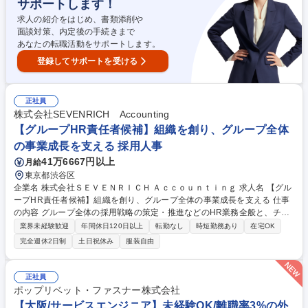
サポートします！
善・仕組化が必要なフェーズとなっているため、採用のみならず組織開発
など様々な領域への挑戦ができる環境が整っています。 募集職種 【人
求人の紹介をはじめ、書類添削や
事】採用・組織開発等を通じてグループ全体の事業成長を支える
面談対策、内定後の手続きまで
あなたの転職活動をサポートします。
登録してサポートを受ける
正社員
株式会社SEVENRICH Accounting
【グループHR責任者候補】組織を創り、グループ全体
の事業成長を支える 採用人事
41万6667円以上
月給
東京都渋谷区
企業名 株式会社ＳＥＶＥＮＲＩＣＨ Ａｃｃｏｕｎｔｉｎｇ 求人名 【グル
ープHR責任者候補】組織を創り、グループ全体の事業成長を支える 仕事
の内容 グループ全体の採用戦略の策定・推進などのHR業務全般と、チー
ムのマネジメントをメインに、急成長を続ける当グループにおいて、グル
業界未経験歓迎
年間休日120日以上
転勤なし
時短勤務あり
在宅OK
ープ横断の人事チームの立ち上げを採用の側面からリードしつつ、抜擢配
完全週休2日制
土日祝休み
服装自由
置、組織 開発などの施策を推進していただきます。 【詳細】 【1】経
営・事業戦略と連動したHR戦略の推進（上流工程） 【2】採用活動のリ
ード 【3】組織開発・人事企画 募集職種 【グループHR責任者候補】組織
正社員
を創り、グループ全体の事業成長を支える
ポップリベット・ファスナー株式会社
【大阪/サービスエンジニア】未経験OK/離職率3%の外