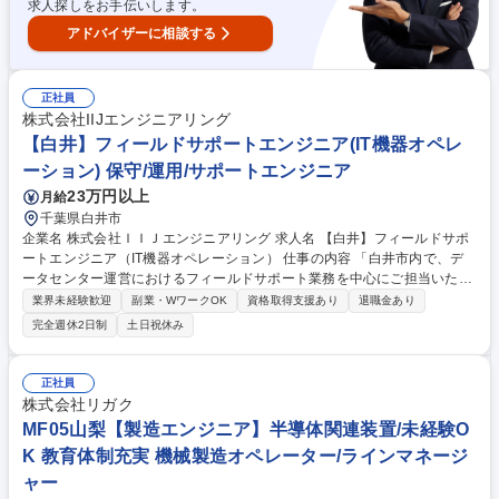
求人探しをお手伝いします。
改対応まで幅広く挑戦できる環境
アドバイザーに相談する
正社員
株式会社IIJエンジニアリング
【白井】フィールドサポートエンジニア(IT機器オペレ
ーション) 保守/運用/サポートエンジニア
23万円以上
月給
千葉県白井市
企業名 株式会社ＩＩＪエンジニアリング 求人名 【白井】フィールドサポ
ートエンジニア（IT機器オペレーション） 仕事の内容 「白井市内で、デ
ータセンター運営におけるフィールドサポート業務を中心にご担当いただ
きます。」5G/IoT/AI/クラウドサービス等で増大するDC需要の拡大に対応
業界未経験歓迎
副業・WワークOK
資格取得支援あり
退職金あり
するための大規模データセンターとして開設。 ■サーバ等IT機器オペレー
完全週休2日制
土日祝休み
ション業務：IT機器の設置・配線、通信ケーブル配線・敷設など ■ファシ
リティ管理業務：データセンター設備の維持管理保全業務、設備管理シス
テムのアラームの対応と調査など ■セキュリティ管理業務：監視カメラや
正社員
施設管理システムの監視・警報対応、 ユーザ入退館手続き・認証・アテン
株式会社リガク
ド・管理など ■チーム管理業務：オペレータの育成、オペレータ稼動管理
MF05山梨【製造エンジニア】半導体関連装置/未経験O
(シフト管理)など 募集職種 【白井】フィールドサポートエンジニア（IT機
K 教育体制充実 機械製造オペレーター/ラインマネージ
器オペレーション）
ャー