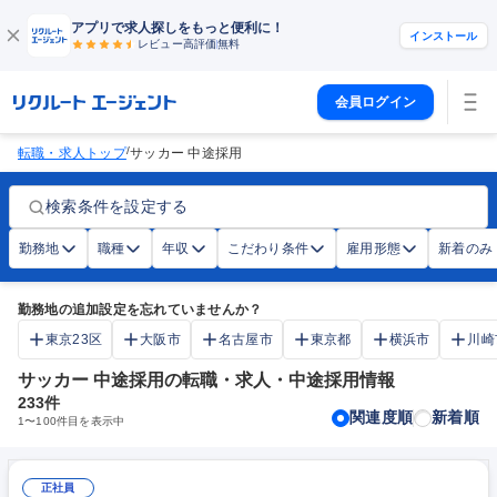
アプリで求人探しをもっと便利に！
インストール
レビュー高評価
無料
会員ログイン
/
転職・求人トップ
サッカー 中途採用
検索条件を設定する
勤務地
職種
年収
こだわり条件
雇用形態
新着のみ
勤務地の追加設定を忘れていませんか？
東京23区
大阪市
名古屋市
東京都
横浜市
川崎
サッカー 中途採用の転職・求人・中途採用情報
233
件
関連度順
新着順
1
〜
100
件目を表示中
正社員