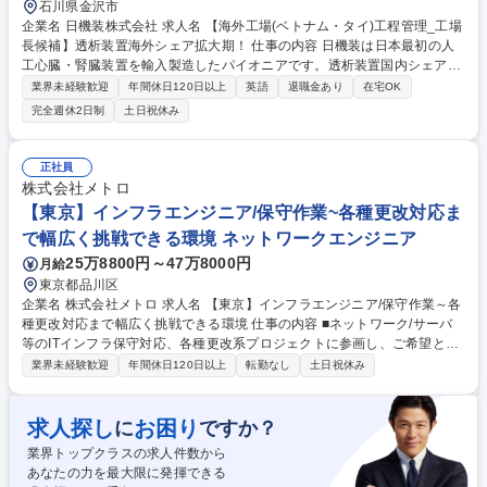
石川県金沢市
企業名 日機装株式会社 求人名 【海外工場(ベトナム・タイ)工程管理_工場
長候補】透析装置海外シェア拡大期！ 仕事の内容 日機装は日本最初の人
工心臓・腎臓装置を輸入製造したパイオニアです。透析装置国内シェア5
0％超NO.1で、更なる海外市場拡大を目指します。入社後2-5年を目安に
業界未経験歓迎
年間休日120日以上
英語
退職金あり
在宅OK
海外工場へ赴任頂き工程管理をお任せする予定です。 まずは、金沢製作所
完全週休2日制
土日祝休み
にて、他部署と密な連携のもと「血液回路の製造プロセス設計」や「血液
回路の量産ライン構築」等以下業務をお任せします。 ・血液回路の製造プ
ロセス設計(タクトタイム/作業者数/設備配置/安全対策) ・血液回路の量産
正社員
ライン構築(動線設計/自動化の適用範囲/安全対策) ・プロセスバリデーシ
株式会社メトロ
ョン業務 ・プロセスFMEAによるリスク管理 募集職種 【海外工場(ベトナ
【東京】インフラエンジニア/保守作業~各種更改対応ま
ム・タイ)工程管理_工場長候補】透析装置海外シェア拡大期！
で幅広く挑戦できる環境 ネットワークエンジニア
25万8800円～47万8000円
月給
東京都品川区
企業名 株式会社メトロ 求人名 【東京】インフラエンジニア/保守作業～各
種更改対応まで幅広く挑戦できる環境 仕事の内容 ■ネットワーク/サーバ
等のITインフラ保守対応、各種更改系プロジェクトに参画し、ご希望とご
経験に応じて段階的にお任せします。 ■対応いただく案件によっては、リ
業界未経験歓迎
年間休日120日以上
転勤なし
土日祝休み
モートワークも相談可能です。 ■保守対応で様々な技術と知識を習得中の
方、習熟度に合わせて少しずつ構築/更改系へ対応範囲を広げている方、リ
ーダーを目指す方、クラウド環境構築などの案件参画を狙う方、様々な方
求人探し
お困り
に
ですか？
が活躍中です。 ■同一評価制度により、中途採用からの昇級・昇格者が多
業界トップクラスの求人件数から
い会社です。 ■各種社内外での研修制度あり。静岡から京浜地区への通勤
あなたの力を最大限に発揮できる
も歓迎します。 募集職種 【東京】インフラエンジニア/保守作業～各種更