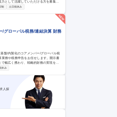
戦力として活躍していただける方を募集し
日制
土日祝休み
・監査対応 ★コンパクトな経理部門なので、
て頂けます。将来的には適性、希望に応じ
/グローバル税務/連結決算 財務
まで幅広く携わり、戦略的財務の実現を推
祝休み
報のレポート ■各種財務施策の検討、新サ
関連、固定資産経理業務 ■営業部門が提案す
求人探