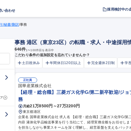
採用検討中の
問い合わせ
付/秘書/翻訳
/
事務
事務 港区（東京23区）の転職・求人・中途採用
646
件
1
〜
100
件目を表示中
こだわり条件の追加設定を忘れていませんか？
土日祝休み
年間休日120日以上
完全週休2日制
学
正社員
国華産業株式会社
【経理・総合職】三菱ガス化学G/第二新卒歓迎/ジョ
ア
務
21万8500円～27万2200円
月給
東京都港区
企業名 国華産業株式会社 求人名 【経理・総合職】三菱ガス化学G/第二新卒歓迎/ジョブローテーション有 仕事の
内容 液体化学品輸送事業を行う当社にて、経理実務全般をお任せし
を担当しながら事業スキームを深く理解し、経営基盤を支えるバック