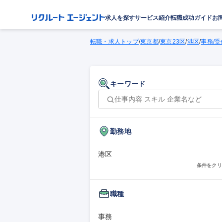
求人を探す
サービス紹介
転職成功ガイド
お
転職・求人トップ
/
東京都
/
東京23区
/
港区
/
事務/受
キーワード
勤務地
港区
条件をクリ
職種
事務