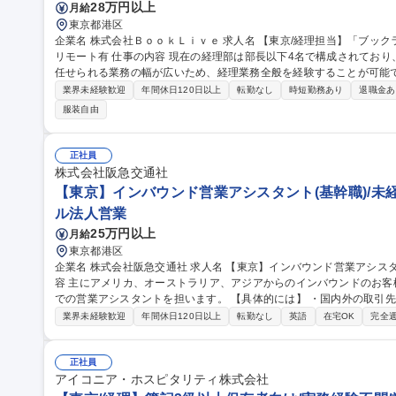
28万円以上
月給
東京都港区
企業名 株式会社ＢｏｏｋＬｉｖｅ 求人名 【東京/経理担当】「ブックライブ」運営/TOPPANグループ/フレックス/
リモート有 仕事の内容 現在の経理部は部長以下4名で構成されており、決算対応業務を行っております。一人に
任せられる業務の幅が広いため、経理業務全般を経験することが可能です。 部の中心となるプレイヤ
募集します。将来的には親会社であるTOPPAN社との連結決算までご
業界未経験歓迎
年間休日120日以上
転勤なし
時短勤務あり
退職金あ
的な業務】＜月次決算業務＞・経費申請、従業員の立替精算チェック
服装自由
権管理（入金消込、請求書発行のチェック）・債務管理（振込処理、
ックを使用します。 募集職種 【東京/経理担当】「ブックライ
正社員
株式会社阪急交通社
【東京】インバウンド営業アシスタント(基幹職)/未経
ル法人営業
25万円以上
月給
東京都港区
企業名 株式会社阪急交通社 求人名 【東京】インバウンド営業アシスタント(基幹職)/未経験歓迎/土日休 仕事の内
容 主にアメリカ、オーストラリア、アジアからのインバウンドのお
での営業アシスタントを担います。 【具体的には】 ・国内外の取引先へのメールや電話での対応 ・ホテル等の仕
入れなど ・ツアープログラムの設計・予算の立案 ・旅程の作成 募集職種 【東京】インバウンド営業アシスタン
業界未経験歓迎
年間休日120日以上
転勤なし
英語
在宅OK
完全
ト(基幹職)/未経験歓迎/土日休
正社員
アイコニア・ホスピタリティ株式会社