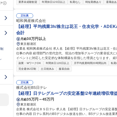
【具体的には】 ■伝票起票、仕訳入力、債権債務の管理 ■税理士説明
業界未経験歓迎
年間休日120日以上
転勤なし
時短勤務あり
退職金あ
ア
管理、税務申告書の対応 ■Panama子会社等の連結作業の補助及び実
実務を担い、将来的なジョブローテーションの可能性もあります。 募集職種 【経理・総合職】三菱ガス化学G/第
二新卒歓迎/ジョブローテーション有
正社員
昭和興産株式会社
【経理】平均残業3h/株主は花王・住友化学・ADEK
会計
30万円以上
月給
東京都港区
企業名 昭和興産株式会社 求人名 【経理】平均残業3h/株主は花王・住友化学・ADEKA/創業80年以上の安定商社
日制
仕事の内容 経理部門の世代交代、現法の増加等グループの業容拡大
イベントに対応した安定的な体制構築を目指した増員となります。 経理部門の将来を担う中核人材として活躍し
し
ていただける方を是非お迎えしたいです。経理全般はもちろん、指導
副業・WワークOK
年間休日120日以上
月平均残業時間20時間以内
転勤
ます。 【主な業務内容】■月次/年次決算業務等の会計業務■売掛金・
完全週休2日制
土日祝休み
服装自由
産管理、為替ポジション及び為替予約管理■現地法人の財務面の管理■
保管 などです。（変更の範囲:当社業務全般） 募集職種 【経理】平均残業3h/株主は花王・住友化学・ADEKA/創
業80年以上の安定商社
正社員
株式会社BS日テレ
【経理】日テレグループの安定基盤!2年連続増収増益
35万円～45万円
月給
東京都港区
企業名 株式会社ＢＳ日テレ 求人名 【経理】日テレグループの安定基盤！2年連続増収増益の成長企業★7時間勤務
仕事の内容 日テレ系列のBSデジタル放送を担い、BSデジタル放送