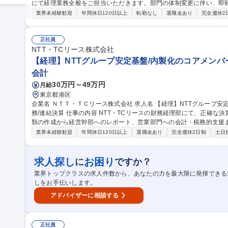
にて経理業務全般をご担当いただきます。部門の体制変更に伴い、即
ます。 【入社後のメイン業務】 ■日常経理業務（仕訳入力・伝票起票・経費精算・預金/売掛/貝掛管理） 【慣れて
業界未経験歓迎
年間休日120日以上
転勤なし
退職金あり
完全週休2
きたらお任せする業務】 ■月次・年次決算の実行 ■外部機関との折衝
財務会計、管理会計、税務、予算作成・管理等、幅広い業務に携わっ
て経理部門に縛られず幅広い分野でご活躍頂けます。 募集職種 【経理】日テレグループの安定基盤！2年連続増
正社員
収増益の成長企業★7時間勤務
NTT・TCリース株式会社
【経理】NTTグループ安定基盤/内製化のコアメンバー
会計
30万円～49万円
月給
東京都港区
企業名 ＮＴＴ・ＴＣリース株式会社 求人名 【経理】NTTグループ安定基盤/内製化のコアメンバー/グローバル税
務/連結決算 仕事の内容 NTT・TCリースの財務経理部にて、正確な決算業務や税務申告をお任せします。開示書
類の作成から経営幹部へのレポート、営業部門への会計・税務的支援
進します。 【詳細】 ■決算業務全般（月次・四半期・年度末決算、会社法計算書類や有価証券報告書の作成） ■N
業界未経験歓迎
年間休日120日以上
退職金あり
完全週休2日制
土日
TTおよび東京センチュリーへの決算データ報告、経営幹部への決算情
ービス等に係る会計処理の整理 ■税務申告、税務調査対応、国際税務
る新しいビジネスに対する会計・税務的支援 募集職種 【経理】NTTグループ安定基盤/内製化のコアメンバー/グ
求人探し
お困り
に
ですか？
ローバル税務/連結決算
業界トップクラスの求人件数から、あなたの力を最大限に発揮できる
しをお手伝いします。
アドバイザーに相談する
正社員