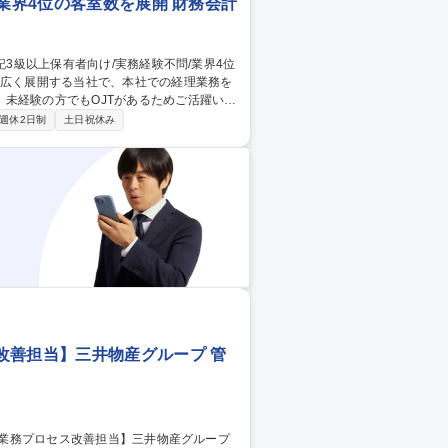
業界4位の客室数を展開 財務会計
未経験の方でもOJTがあるためご活躍いた
週休2日制
土日祝休み
システムの経理処理・出納業務関連指導など
位の客室数を展開
改善担当】三井物産グループ 管