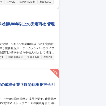
や監査対応のサポート ■資金繰り、固定資産
り
在宅OK
完全週休2日制
土日祝休み
務担当（シンプルな作業です） ※主体的に
A/創業80年以上の安定商社 管理
に伴う業務量拡大、チームメンバーのライフ
育成も担えるようになることを期待してい
なし
時短勤務あり
退職金あり
在宅OK
買掛金等の債権管理業務■有価証券・固定資
予算・実績管理、帳簿・証憑書類の整備・
の成長企業 7時間勤務 財務会計
業界で放送収入トップクラスの実績を誇る当社