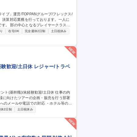
ークラスを
経験を積むことができる環境です。 【具体
り
在宅OK
完全週休2日制
土日祝休み
・売上、売上原価等の会計伝票の起票・債
各種税金納付）※会計システムははオービ
ブ」運営/TOPPANグループ/フレックス/リモート有
験歓迎/土日休 レジャー/トラベ
客様に向けたツアーの企画・販売を行う部署
週休2日制
土日祝休み