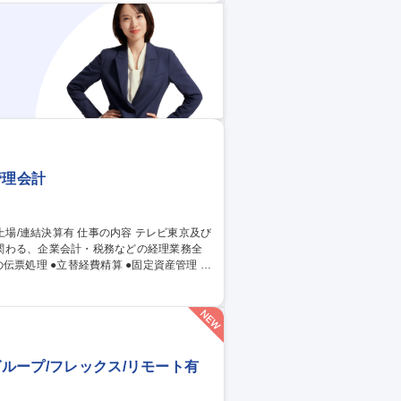
管理会計
関わる、企業会計・税務などの経理業務全
）●税金の納付 など ≪魅力≫●プライム市
キャリアアップにつながる ◎経験のない分
ライム
グループ/フレックス/リモート有