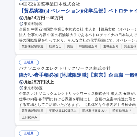
中国石油国際事業日本株式会社
【貿易実務(オペレーション)/化学品部】ペトロチャ
24万円～40万円
月給
東京都港区
企業名 中国石油国際事業日本株式会社 求人名 【貿易実務（オペレーション）/化学品部】ペトロチャイナの日本
法人 仕事の内容 中国の石油最大手であるペトロチャイナの日本法人である当社は原油・石油製品・化学品・LNG
等の国際貿易を行っており、そんな当社の化学品部にて、オペレーシ
します。 ≪業務詳細≫■日韓の取引先との化学品の販売および調達、新規ビジネス開発にまつわるオペレーション
業界未経験歓迎
転勤なし
英語
時短勤務あり
退職金あり
完全週休
（貿易）業務。 ≪補足情報≫日本支社は日本と韓国をテリトリーと
中国国内支社等と連携して販売、調達を展開しています。 募集職種 【貿易実務（オペレーション）/化学品部】ペ
トロチャイナの日本法人
正社員
パナソニックエレクトリックワークス株式会社
障がい者手帳必須 [地域限定職]【東京】企画職 一般
25万円以上
月給
東京都港区
企業名 パナソニックエレクトリックワークス株式会社 求人名 ★障がい者手帳必須★[地域限定職]【東京】企画職
仕事の内容 各部門における課題を明確にし、企画の立案や推進に落
する立場としてご活躍いただきます。 【具体的な仕事内容】各種企画・推進、各種資料作成などを中心としなが
ら、担当領域における課題解決を先導いただきます。 【キャリアパ
業界未経験歓迎
年間休日120日以上
資格取得支援あり
時短勤務あり
門のリーダーとしてご活躍いただくことを期待しております。入社後
土日祝休み
し、キャリアアップに挑戦いただけるよう、日々の指導だけではなく各種研修も
障がい者手帳必須★[地域限定職]【東京】企画職
正社員