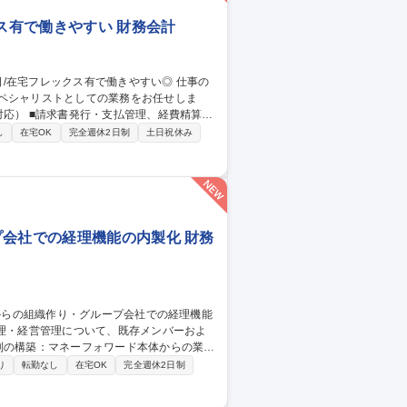
クス有で働きやすい 財務会計
ペシャリストとしての業務をお任せしま
サポート ■その他経理財務部内における各種
し
在宅OK
完全週休2日制
土日祝休み
日/在宅フレックス有で働きやすい◎
プ会社での経理機能の内製化 財務
・四半期・年次決算業務の遂行 ■会計・税務
り
転勤なし
在宅OK
完全週休2日制
から