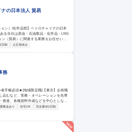
イナの日本法人 貿易
ョン（貿易）に関連する業務をお任せいた
2日制
土日祝休み
しています。中国本社、シンガポール支社、
事務
とし込むなど、実務・オペレーションを先導
ス】将来的には主務（主任）クラスとして部
退職金あり
在宅OK
完全週休2日制
、まずは企画職評価ランクの頂点を目指
ご用意しています。 募集職種 ★