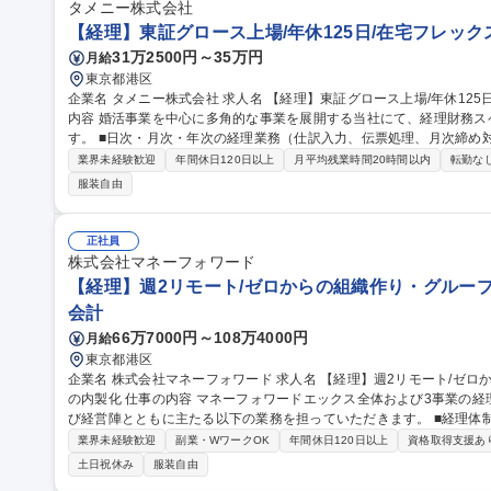
タメニー株式会社
【経理】東証グロース上場/年休125日/在宅フレッ
31万2500円～35万円
月給
東京都港区
企業名 タメニー株式会社 求人名 【経理】東証グロース上場/年休125日/在宅フレックス有で働きやすい◎ 仕事の
内容 婚活事業を中心に多角的な事業を展開する当社にて、経理財務ス
す。 ■日次・月次・年次の経理業務（仕訳入力、伝票処理、月次締め対応） ■請求書発行・支払管理、経費精算チ
ェック ■月次・四半期・年次決算業務の補助 ■税務申告・監査対応の
業界未経験歓迎
年間休日120日以上
月平均残業時間20時間以内
転勤な
庶務・改善業務 募集職種 【経理】東証グロース上場/年休125
服装自由
正社員
株式会社マネーフォワード
【経理】週2リモート/ゼロからの組織作り・グルー
会計
66万7000円～108万4000円
月給
東京都港区
企業名 株式会社マネーフォワード 求人名 【経理】週2リモート/ゼロからの組織作り・グループ会社での経理機能
の内製化 仕事の内容 マネーフォワードエックス全体および3事業の経理・経営管理について、既存メンバーおよ
び経営陣とともに主たる以下の業務を担っていただきます。 ■経理体制の構築：マネーフォワード本体からの業務
引き継ぎおよび内製化フローの構築 ■経理実務および決算業務：月次
業界未経験歓迎
副業・WワークOK
年間休日120日以上
資格取得支援あ
論点対応：会計・税務における個別論点への対応、顧問税理士との連携 募集職種 【経理】週2リモート/ゼロ
土日祝休み
服装自由
の組織作り・グループ会社での経理機能の内製化