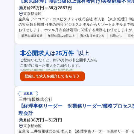
【東京/経理】簿記3級以上保有者向け/実務経験不問/
25万円～39万2857円
月給
東京都港区
企業名 アイコニア・ホスピタリティ株式会社 求人名 【東京/経理】簿記3級以上保有者向け/実務経験不問/業界4位
の客室数を展開 仕事の内容 ビジネスホテルからリゾートホテルまで幅広く展開する当社で、本社での経理業務を
お任せします。ホテル月次会計処理に関連する業務をお任せしますが、
だけます。 ・月次会計集計、実績状況報告 ・資金繰り状況管理・資料作成 ・オーナー向けレポート作成・報告
業界未経験歓迎
年間休日120日以上
資格取得支援あり
転勤なし
完全
・監査及び税務調査協力 ・現地担当者へ経理業務指導・補助 ・基幹
募集職種 【東京/経理】簿記3級以上保有者向け/実務経験不問/業界4
※
非公開求人
25
万件
は
以上
ご登録いただくと、約
25
万件の非公開求人から
ご希望に沿った求人をご紹介します。
※
2026年3月31日時点 ※求人数＝採用予定人数
登録して求人を紹介してもらう
正社員
三井情報株式会社
【経理事務リーダー ※業務リーダー/業務プロセス
理会計
38万円～51万円
月給
東京都港区
企業名 三井情報株式会社 求人名 【経理事務リーダー ※業務リーダー/業務プロセス改善担当】三井物産グループ