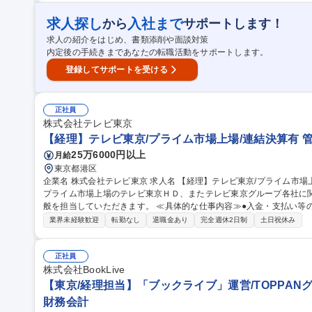
求人探し
入社まで
から
サポートします！
求人の紹介をはじめ、書類添削や面談対策
内定後の手続きまであなたの転職活動をサポートします。
登録してサポートを受ける
正社員
株式会社テレビ東京
【経理】テレビ東京/プライム市場上場/連結決算有 
25万6000円以上
月給
東京都港区
企業名 株式会社テレビ東京 求人名 【経理】テレビ東京/プライム市場上場/連結決算有 仕事の内容 テレビ東京及び
プライム市場上場のテレビ東京ＨＤ、またテレビ東京グループ各社に
般を担当していただきます。 ≪具体的な仕事内容≫●入金・支払い等の伝票処理 ●立替経費精算 ●固定資産管理 ●
税務申告書の作成・提出（連結納税） ●決算書類の作成（連結決算含む
業界未経験歓迎
転勤なし
退職金あり
完全週休2日制
土日祝休み
場上場企業で会計・税務を経験できる ●幅広い業務を経験できるため
野も挑戦可能。OJT形式でしっかりフォローしますのでご安心ください。 募集職種 【経理】テレビ東京/プ
市場上場/連結決算有
正社員
株式会社BookLive
【東京/経理担当】「ブックライブ」運営/TOPPAN
財務会計