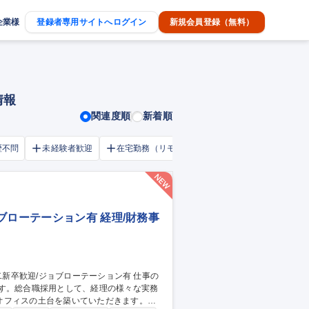
企業様
登録者専用サイトへログイン
新規会員登録（無料）
情報
関連度順
新着順
歴不問
未経験者歓迎
在宅勤務（リモートワーク）OK
家賃補助・
ブローテーション有 経理/財務事
ます。総合職採用として、経理の様々な実務
オフィスの土台を築いていただきます。。