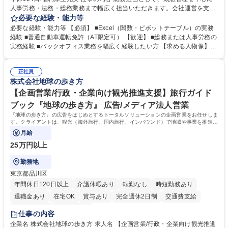
人事労務・法務・総務業務まで幅広く担当いただきます。会社運営を支え
るバックオフィスとして、将来的には管理職候補としての活躍を期待して
必要な経験・能力等
います。 勤怠管理や入退社手続き、社会保険手続き、採用補助などの人事
必要な経験・能力等 【必須】 ■Excel（関数・ピボットテーブル）の実務
労務業務を中心に、契約書管理、備品・設備管理、株主総会・取締役会運
経験 ■普通自動車運転免許（AT限定可） 【歓迎】 ■総務または人事労務の
営などの総務業務も担当します。また、コンプライアンス推進や個人情報
実務経験 ■バックオフィス業務を幅広く経験したい方 【求める人物像】
保護、社内イベント企画、経営会議資料の作成、グループ会社との連携な
・数字を正確に扱える方・コミュニケーションを大切にできる方 ・改善提
ど幅広く携わります。将来的には法改正対応やリスク管理など会社経営を
案を主体的に行える方・将来的に管理職を目指したい方 学歴・資格 学
支える中核メンバーとして活躍いただきます。 募集職種 【名古屋/総務】
正社員
歴：大学院 大学 高専 短大 専修学校 高校 語学力： 資格：日商簿記検定2
株式会社地球の歩き方
人事労務にも挑戦可能/年休124日/福利厚生充実
級
【企画営業/行政・企業向け観光推進支援】旅行ガイド
ブック『地球の歩き方』 広告/メディア法人営業
『地球の歩き方』の広告をはじめとするトータルソリューションの企画営業をお任せしま
す。クライアントは、観光（海外旅行、国内旅行、インバウンド）で地域や事業を推進し
たい国内外の行政や企業です。
月給
25万円以上
勤務地
東京都品川区
年間休日120日以上
介護休暇あり
転勤なし
時短勤務あり
退職金あり
在宅OK
賞与あり
完全週休2日制
交通費支給
駅近5分以内
土日祝休み
仕事の内容
企業名 株式会社地球の歩き方 求人名 【企画営業/行政・企業向け観光推進