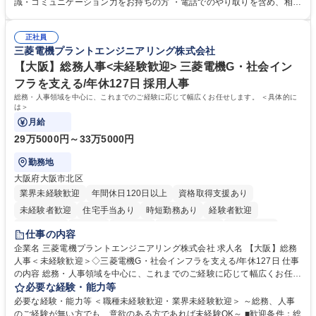
・入社後は商品について覚えることから始め、先輩社員OJTと共に業務を
識・コミュニケーション力をお持ちの方 ・電話でのやり取りを含め、相手
進めて頂きます。未経験から始めた方も多数活躍中です。 [業務内容の変
の要件を正しく理解し対応できる方 ・数量・在庫・出荷数などの数値を正
更の範囲:会社の定める業務] 募集職種 受発注事務◆年休125日・年収400
確に扱う業務に抵抗がない方 ・PCを業務で日常的に使用しており、四則
万～・残業10H◆食品原料・健康食品の商社
正社員
演算ができる方 ・業務ルールや指示を理解し、行動できる方 学歴・資格
三菱電機プラントエンジニアリング株式会社
学歴：大学院 大学 短大 語学力： 資格：
【大阪】総務人事<未経験歓迎> 三菱電機G・社会イン
フラを支える/年休127日 採用人事
総務・人事領域を中心に、これまでのご経験に応じて幅広くお任せします。 ＜具体的に
は＞
月給
29万5000円～33万5000円
勤務地
大阪府大阪市北区
業界未経験歓迎
年間休日120日以上
資格取得支援あり
未経験者歓迎
住宅手当あり
時短勤務あり
経験者歓迎
退職金あり
在宅OK
賞与あり
完全週休2日制
交通費支給
仕事の内容
駅近5分以内
土日祝休み
服装自由
寮・社宅あり
食事補助あり
企業名 三菱電機プラントエンジニアリング株式会社 求人名 【大阪】総務
人事＜未経験歓迎＞◇三菱電機G・社会インフラを支える/年休127日 仕事
の内容 総務・人事領域を中心に、これまでのご経験に応じて幅広くお任せ
します。 ＜具体的には＞ ・総務/人事労務（給与・社保・勤怠管理など）
必要な経験・能力等
・採用・教育研修 ・福利厚生運用 など ※基本的には事務所勤務ですが、
必要な経験・能力等 ＜職種未経験歓迎・業界未経験歓迎＞ ～総務、人事
採用や教育等の業務内容により、関西圏以外への日帰り・宿泊を伴う国内
のご経験が無い方でも、意欲のある方であれば未経験OK～ ■歓迎条件：総