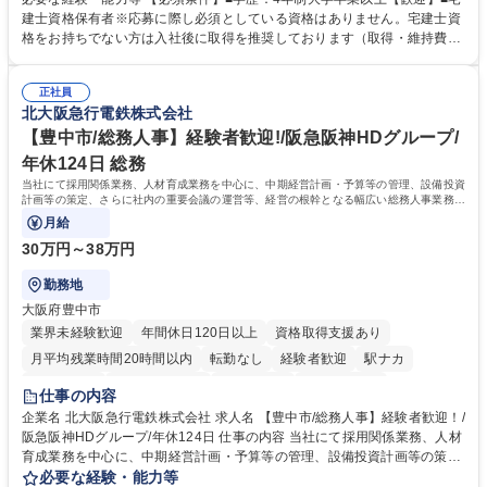
ング、登記簿取得、調書取得・支払業務（各種費用支払、支払管理、請
建士資格保有者※応募に際し必須としている資格はありません。宅建士資
求・支払データ登録、取引先マスター申請対応）・予算作成及び予実管
格をお持ちでない方は入社後に取得を推奨しております（取得・維持費用
理・各種稟議書、報告書作成業務・各種台帳管理、交際費・会議費支払報
の一部補助あり） 【求める人物像】 ・向学心豊かで、主体的に行動でき
告書作成及び月次管理・部内総務庶務全般 など※※配属先によっては上記
る方。 ・社内外の多様な関係者と協調して業務を進められるコミュニケー
の他に担当頂く業務が発生する場合があります。 募集職種 【営業事務】
正社員
ション力がある方。 ・チャレンジを厭わず、粘り強く業務に取り組める
北大阪急行電鉄株式会社
業務職/三井物産グループ/平均残業時間10H/完全週休2日
方。多様な関係者と謙虚に信頼関係を構築でき、期限を意識したスケジュ
ール管理が出来る方。※将来的に他部署（営業部門、コーポレート部門）
【豊中市/総務人事】経験者歓迎!/阪急阪神HDグループ/
へのジョブローテーションの可能性があります。 学歴・資格 学歴：大学
年休124日 総務
院 大学 語学力： 資格：宅地建物取引士
当社にて採用関係業務、人材育成業務を中心に、中期経営計画・予算等の管理、設備投資
計画等の策定、さらに社内の重要会議の運営等、経営の根幹となる幅広い総務人事業務全
般を担当していただきます。
月給
30万円～38万円
勤務地
大阪府豊中市
業界未経験歓迎
年間休日120日以上
資格取得支援あり
月平均残業時間20時間以内
転勤なし
経験者歓迎
駅ナカ
退職金あり
完全週休2日制
交通費支給
駅近5分以内
仕事の内容
土日祝休み
服装自由
昼食補助あり
食事補助あり
企業名 北大阪急行電鉄株式会社 求人名 【豊中市/総務人事】経験者歓迎！/
阪急阪神HDグループ/年休124日 仕事の内容 当社にて採用関係業務、人材
育成業務を中心に、中期経営計画・予算等の管理、設備投資計画等の策
定、さらに社内の重要会議の運営等、経営の根幹となる幅広い総務人事業
必要な経験・能力等