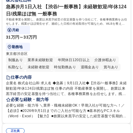
株式会社山和
ほぼなし/年休123日
テップアップできます。また、残業は通常月ほぼなく、決算月でも10時間
未満のため、無理なく経理として専門性を身につけられる環境です。 学
急募|9月1日入社 【渋谷/一般事務】未経験歓迎/年休124
歴・資格 学歴：大学院 大学 高専 短大 専修学校 高校 語学力： 資格：日商
日/残業ほぼ無 一般事務
簿記検定1級 日商簿記検定2級
不動産事業を展開し、創業以来黒字経営の安定基盤を持つ当社にて、各種事務業務をお任
せします。残業がほぼ発生せず、連続した日程の有給取得が可能なため、WLBを整えた
い方にお勧めの環境です！
月給
31万円～33万円
勤務地
東京都渋谷区
制服あり
業界未経験歓迎
年間休日120日以上
介護休暇あり
転勤なし
未経験者歓迎
時短勤務あり
退職金あり
賞与あり
育休あり
完全週休2日制
交通費支給
土日祝休み
仕事の内容
企業名 株式会社山和 求人名 ◆急募｜9月1日入社◆【渋谷/一般事務】未経
験歓迎/年休124日/残業ほぼ無 仕事の内容 不動産事業を展開し、創業以来
黒字経営の安定基盤を持つ当社にて、各種事務業務をお任せします。残業
がほぼ発生せず、連続した日程の有給取得が可能なため、WLBを整えたい
必要な経験・能力等
方にお勧めの環境です！ 入社後はOJTを通じて丁寧に研修を行いますの
必要な経験・能力等 ＼業界・職種未経験OK！早期入社が可能な方へ！／
で、事務未経験の方でも安心して臨むことができます。 【業務詳細】■電
【必須】■2026年9月1日までのご入社が可能な方 ■基本的なPCスキル
話・来客対応 ■物件の鍵や社内の備品管理 ■データ入力や書類作成 ■契約
（Word・Excel） 【魅力】 ■創業以来黒字の安定した経営基盤で長期的に
書などのファイリング ■郵送物の仕訳・発送 など 募集職種 ◆急募｜9月1
安心して働ける環境 ■残業ほぼなしで働きやすさ抜群、プライベートとの
日入社◆【渋谷/一般事務】未経験歓迎/年休124日/残業ほぼ無
両立が可能 ■有給取得を積極的に推奨、年間10日程度の取得実績 ■1ヶ月
正社員
のOJTで業務を習得可能、未経験でもしっかりサポート 学歴・資格 学