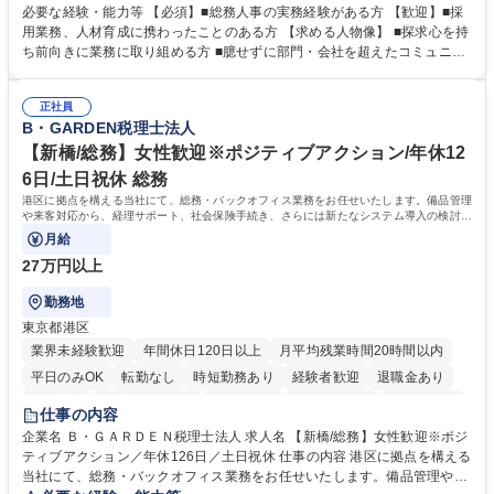
務全般を担当していただきます。 【主な業務内容】 ■採用関係業務および
必要な経験・能力等 【必須】■総務人事の実務経験がある方 【歓迎】■採
人材育成(社員研修)業務の推進 ■中期経営計画および予算等の管理 ■設備
用業務、人材育成に携わったことのある方 【求める人物像】 ■探求心を持
投資計画等の策定 ■社内の重要会議の運営 ■その他総務人事業務全般 【入
ち前向きに業務に取り組める方 ■臆せずに部門・会社を超えたコミュニケ
社後】入社後は採用や育成をメインに担当し将来的には経営根幹に関わる
ーションの取れる方 ■自分で考えて行動のできる方 ■第二の創業期を迎え
総務人事業務全般へ幅広く従事していただきます。 募集職種 【豊中市/総
る当社で組織の次代を担うネクスト人材として長期的に成長したい方 ■周
務人事】経験者歓迎！/阪急阪神HDグループ/年休124日
正社員
囲のメンバーと協調しつつ主体性を持って能動的に業務を推進できる方 学
B・GARDEN税理士法人
歴・資格 学歴：大学院 大学 高専 短大 専修学校 高校 語学力： 資格：
【新橋/総務】女性歓迎※ポジティブアクション/年休12
6日/土日祝休 総務
港区に拠点を構える当社にて、総務・バックオフィス業務をお任せいたします。備品管理
や来客対応から、経理サポート、社会保険手続き、さらには新たなシステム導入の検討ま
で、幅広く組織を支える役割です。
月給
27万円以上
勤務地
東京都港区
業界未経験歓迎
年間休日120日以上
月平均残業時間20時間以内
平日のみOK
転勤なし
時短勤務あり
経験者歓迎
退職金あり
賞与あり
完全週休2日制
交通費支給
駅近5分以内
土日祝休み
仕事の内容
服装自由
企業名 Ｂ・ＧＡＲＤＥＮ税理士法人 求人名 【新橋/総務】女性歓迎※ポジ
ティブアクション／年休126日／土日祝休 仕事の内容 港区に拠点を構える
当社にて、総務・バックオフィス業務をお任せいたします。備品管理や来