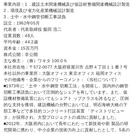
事業内容：1．建設土木関連機械及び仮設材整備関連機械設計製造

2．環境及び省力化産業機械設計製造

3．土中・水中鋼管切断工事請負

設立：1962年05月

代表者：代表取締役 飯田 浩二

従業員数：48人

平均年齢：44.2歳

資本金：15百万円

株式公開：非公開

主な株主：（株）ワキタ 100.0％

本社所在地：〒572-0077 大阪府寝屋川市 点野４丁目１１番７号

本社以外の事業所：大阪オフィス 東京オフィス 福岡オフィス

その他備考・企業からのフリーコメント：《当社について》

■1973年に「土中・水中鋼管 切断工法」を開発し、国内外の鋼管
切断工事請負において圧倒的なシェアを有しています。また、仮
設機材整備装置においてもシェアト ップクラスを誇るなど、圧倒
的な支持を獲得。建設機械の分野においては、明石海峡大橋の下
部工事などで多目的コンクリート打設装置 「ディストリビュー
タ」が採用され、大型プロジェクトの成功に貢献しました。

■2012年、大阪府内において長年にわたって新技術や新 製品の研
究開発に携わり、中小企業の技術力向上に貢献したとして、5名の