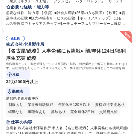
「東京ミルクチーズ工場」「フランセ」「バターバトラー」「ザ・テイラ
ー」「DROOLY」等のブランドを多数展開する当社にて、オリジナル菓子
必要な経験・能力等
ブランド商品の事務業務をお任せいたします。 【具体的な業務内容】 ■店
必要な経験・能力等 【必須】■社会人経験(26卒の方も歓迎) 【歓迎】■営
舗からの発注受付/PC入力業務 ■受電対応(社内/社外) ■商品のマスター登
業事務の経験 ■販売や接客サービスの経験 【キャリアステップ】 (1)セー
録 ■日々の売上抽出・報告 ■提携企業への書類送付業務 ■契約書管理業務
ルス管理課でキャリアステップ 例:一般→チーフ→サブリーダー→統括リ
■ホームページへの問い合わせ対応 など 募集職種 【東京/お菓子メーカー
ーダー→マネージャー (2)他ポジションへのキャリアも可能 ※過去、未経
の事務担当】事務経験者歓迎/転勤無/プライム上場G
験で経営管理部内で経理へ異動した方もいらっしゃいます。年3回の面談
正社員
や個別面談を通してご自身のキャリアと向き合っていただき、会社として
株式会社小澤製作所
もバックアップしていきます。 学歴・資格 学歴：大学院 大学 高専 短大
専修学校 高校 語学力： 資格：
【名古屋/総務】人事労務にも挑戦可能/年休124日/福利
厚生充実 総務
総務担当として、勤怠管理を中心に人事労務・法務・総務業務まで幅広く担当いただきま
す。会社運営を支えるバックオフィスとして、将来的には管理職候補としての活躍を期待
しています。
月給
32万2000円以上
勤務地
愛知県名古屋市中区
制服あり
業界未経験歓迎
年間休日120日以上
資格取得支援あり
転勤なし
退職金あり
賞与あり
完全週休2日制
交通費支給
駅近5分以内
土日祝休み
寮・社宅あり
仕事の内容
企業名 株式会社小澤製作所 求人名 【名古屋/総務】人事労務にも挑戦可能/
年休124日/福利厚生充実 仕事の内容 総務担当として、勤怠管理を中心に