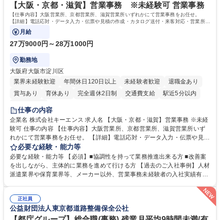
【大阪・京都・滋賀】営業事務 ※未経験可 営業事務
【仕事内容】大阪営業所、京都営業所、滋賀営業所いずれかにて営業事務をお任せ。
【詳細】電話応対・データ入力・伝票や見積の作成・カタログ送付・来客対応・営業所内
で発生する事務業務や業務改善をお任せ。
月給
27万9000円～28万1000円
勤務地
大阪府大阪市淀川区
業界未経験歓迎
年間休日120日以上
未経験者歓迎
退職金あり
賞与あり
育休あり
完全週休2日制
交通費支給
駅近5分以内
土日祝休み
仕事の内容
企業名 株式会社キーエンス 求人名 【大阪・京都・滋賀】営業事務 ※未経
験可 仕事の内容 【仕事内容】大阪営業所、京都営業所、滋賀営業所いず
れかにて営業事務をお任せ。 【詳細】電話応対・データ入力・伝票や見積
の作成・カタログ送付・来客対応・営業所内で発生する事務業務や業務改
必要な経験・能力等
善をお任せ。 【教育制度】ご入社後、育成担当とペアになりながらOJTに
必要な経験・能力等 【必須】■協調性を持って業務推進出来る方 ■改善案
て業務を覚えていただくことが可能です。業務システムがきちんと構築さ
を出しながら、主体的に業務を進めて行ける方 【過去のご入社事例】人材
れているため、スムーズに仕事に慣れることができる環境です。また、
派遣業界や保育業界等、メーカー以外、営業事務未経験者の入社実績有
「チームで成果を出す文化」があり、良いやり方を積極的に共有しながら
【当社の事務職について】単なる事務ではなく主体性を発揮したサポート
常に改善を目指す風土のため、安心して業務に取り組んでいただけます。
により、キーエンスの付加価値向上に貢献します。ベースの定型業務に加
募集職種 【大阪・京都・滋賀】営業事務 ※未経験可
正社員
えて、お客様や社員の状況に合わせ、能動的なサポート、改善の動きも期
公益財団法人東京都道路整備保全公社
待され。組織を支えるスペシャリストとして、チームに貢献し、結果的に
社員から頼られる存在になることができます。平均19:30の退勤以降の業
【都庁グループ】総合職(事務) 残業月平均9時間未満/有