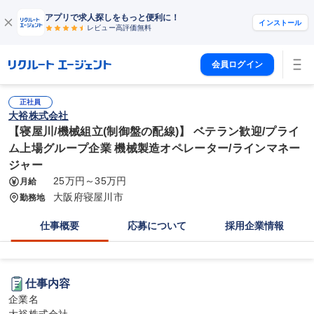
アプリで求人探しをもっと便利に！
インストール
レビュー高評価
無料
会員ログイン
正社員
大裕株式会社
【寝屋川/機械組立(制御盤の配線)】 ベテラン歓迎/プライ
ム上場グループ企業 機械製造オペレーター/ラインマネー
ジャー
25万円～35万円
月給
大阪府寝屋川市
勤務地
仕事概要
応募について
採用企業情報
仕事内容
企業名
