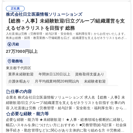
連 ・衛生管理 ・防災関連・公的助成金の管理・オフィス、ファシリティ
院 大学 高専 短大 専修学校 高校 語学力： 資格：
管理 ・福利厚生関連 ・職員からの問合せ、相談対応 ・その他日常の総務
正社員
株式会社日立医薬情報ソリューションズ
業務全般 募集職種 【東京／文京区】公益財団法人の総務人事業務／年間
休日125日
【総務・人事】未経験歓迎/日立グループ/組織運営を支
えるゼネラリストを目指す 総務
入社直後は労務（労務管理・給与計算・安全衛生・福利厚生等）からお任せいたします。
将来は総務・採用・教育業務へ守備範囲を広げ、組織運営を支えるゼネラリストをめざせ
ます。
月給
27万7000円以上
勤務地
東京都千代田区
業界未経験歓迎
年間休日120日以上
資格取得支援あり
介護休暇あり
月平均残業時間20時間以内
未経験者歓迎
住宅手当あり
時短勤務あり
退職金あり
在宅OK
賞与あり
仕事の内容
育休あり
完全週休2日制
交通費支給
土日祝休み
寮・社宅あり
企業名 株式会社日立医薬情報ソリューションズ 求人名 【総務・人事】未
経験歓迎/日立グループ/組織運営を支えるゼネラリストを目指す 仕事の内
容 入社直後は労務（労務管理・給与計算・安全衛生・福利厚生等）からお
任せいたします。将来は総務・採用・教育業務へ守備範囲を広げ、組織運
必要な経験・能力等
営を支えるゼネラリストをめざせます。 ・初期業務：労働時間管理、給与
必要な経験・能力等 ★未経験歓迎！ ★人事・総務領域を横断的に経験し
計算、社会保険対応、福利厚生管理、安全衛生、健康経営推進等をお任せ
幅広いスキルを身につけたい方におすすめ！ ■労務管理(給与計算・社会保
します。ご経験に応じて、休職者管理など、幅広く経験を積んでいただき
険手続き・勤怠管理など)に関心があり主体的に取り組める方 ※労務経験