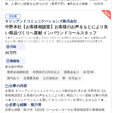
出張もございます。 ※担当業務を持ちつつ、お互いに助け合いながら、総
務、人事のご経験をお持ちの方（業界不問） ■求める人物像：・社内外の
務部という組織として協力しながら進める体制です。 募集職種 【大阪】
関係各部門との調整を率先して行い、業務を円滑に遂行できる協調性やコ
総務人事＜未経験歓迎＞◇三菱電機G・社会インフラを支える/年休127日
ミュニケーション能力を持っている方 ・人事総務領域に興味がありゼネラ
正社員
リスト志向をお持ちの方 学歴・資格 学歴：大学院 大学 語学力： 資格：
キリンアンドコミュニケーションズ株式会社
中野本社【お客様相談室】お客様のお声をもとにより良
い商品づくりへ貢献 インバウンドコールスタッフ
≪★コミュニケーションを通してキリンのファンを増やしませんか？★≫ お客様のお声
をより良い商品づくりに活かしていく上で、窓口となるお客様相談室でのお仕事です。
月給
30万円
勤務地
東京都中野区
業界未経験歓迎
年間休日120日以上
退職金あり
在宅OK
賞与あり
交通費支給
土日祝休み
寮・社宅あり
仕事の内容
企業名 キリンアンドコミュニケーションズ株式会社 求人名 中野本社【お
客様相談室】お客様のお声をもとにより良い商品づくりへ貢献 仕事の内容
≪★コミュニケーションを通してキリンのファンを増やしませんか？★≫
お客様のお声をより良い商品づくりに活かしていく上で、窓口となるお客
必要な経験・能力等
様相談室でのお仕事です。 日々お客様からいただくキリングループへのご
必要な経験・能力等 【必須】コールセンターやお客様相談室の業務経験、