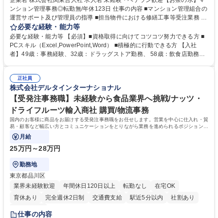
企業名 株式会社関東合人社 求人名 未経験・ベテラン歓迎【お茶の水】マ
ンション管理事務◎転勤無/年休123日 仕事の内容 ■マンション管理組合の
運営サポート及び管理員の指導 ■担当物件における修繕工事等受注業務 ■
事務所内での事務業務等 ★異業界からの転職者が多数活躍しています
必要な経験・能力等
【年収補足】532万円 ＋別途インセンティヴで平均約100万円/年（昨年度
必要な経験・能力等 【必須】■資格取得に向けてコツコツ努力できる方 ■
実績） ＋管理業務主任者資格手当50,000円/月 ★親会社である株式会社合
PCスキル（Excel,PowerPoint,Word） ■積極的に行動できる方 【入社
人社計画研究所社のグループ会社として、質の高いサービスと適性価格を
者】49歳：事務経験、32歳：ドラッグストア勤務、 58歳：飲食店勤務
武器に約20年受託戸数増加中です。https://www.gojin.co.jp/abt/abt_3.html
等：中途採用の9割が未経験者！ 【資格取得支援】■メンター制度■社内模
募集職種 未経験・ベテラン歓迎【お茶の水】マンション管理事務◎転勤
試や研修制度など充実！ ＊未資格者の8割以上が入社2年以内に資格を取
無/年休123日
正社員
得出来ております！ 【魅力】■フレックス制度、未経験からでも下限年収
株式会社デルタインターナショナル
を一律支給！ ■管理業務主任者資格取得後には50,000円/月の手当あり！
学歴・資格 学歴：大学院 大学 高専 短大 専修学校 高校 語学力： 資格：第
【受発注事務職】未経験から食品業界へ挑戦/ナッツ・
一種運転免許普通自動車
ドライフルーツ輸入商社 購買/物流事務
国内のお客様に商品をお届けする受発注事務職をお任せします。営業を中心に仕入れ・貿
易・顧客など幅広い方とコミュニケーションをとりながら業務を進められるポジションで
す。
月給
25万円～28万円
勤務地
東京都品川区
業界未経験歓迎
年間休日120日以上
転勤なし
在宅OK
育休あり
完全週休2日制
交通費支給
駅近5分以内
社割あり
土日祝休み
仕事の内容