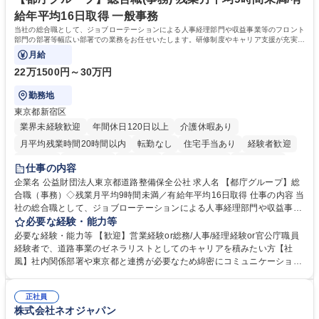
務の持ち帰りも禁止されており、メリハリのある働き方となります。 学
給年平均16日取得 一般事務
歴・資格 学歴：大学院 大学 高専 短大 語学力： 資格：
当社の総合職として、ジョブローテーションによる人事経理部門や収益事業等のフロント
部門の部署等幅広い部署での業務をお任せいたします。研修制度やキャリア支援が充実し
ております！ ※下記業務詳細
月給
22万1500円～30万円
勤務地
東京都新宿区
業界未経験歓迎
年間休日120日以上
介護休暇あり
月平均残業時間20時間以内
転勤なし
住宅手当あり
経験者歓迎
研修あり
退職金あり
賞与あり
完全週休2日制
交通費支給
仕事の内容
駅近5分以内
資格取得手当あり
食事補助あり
企業名 公益財団法人東京都道路整備保全公社 求人名 【都庁グループ】総
合職（事務）◇残業月平均9時間未満／有給年平均16日取得 仕事の内容 当
社の総合職として、ジョブローテーションによる人事経理部門や収益事業
等のフロント部門の部署等幅広い部署での業務をお任せいたします。研修
必要な経験・能力等
制度やキャリア支援が充実しております！ ※下記業務詳細 【業務詳細】■
必要な経験・能力等 【歓迎】営業経験or総務/人事/経理経験or官公庁職員
管理部門：広報、人事、経理など当公社の運営に係る管理業務 ■収益部
経験者で、道路事業のゼネラリストとしてのキャリアを積みたい方【社
門：駐車場の新規開拓、管理運営、新宿駅西口広場の「イベントコーナ
風】社内関係部署や東京都と連携が必要なため綿密にコミュニケーション
ー」などの管理運営 ■道路部門：整備の急がれる骨格幹線道路や木造住宅
を図っています。 【業務の魅力】■幅広く携われる：総合職（事務）で
密集地域の特定整備路線の用地取得、道路に関する普及啓発事業、都内の
は、駐車場の管理運営や道路用地の取得、公益財団法人の中枢を担う管理
道路施設や道路工事現場の見学ツアー事業 ※入社後は上記いずれかの部門
正社員
部門など多岐に渡る業務を経験できます。 ■様々なプロジェクト：駐車場
株式会社ネオジャパン
へ配属。※業務内容変更の範囲：会社の定める業務 募集職種 【都庁グル
事業の他、新宿駅西口広場内に設置された照明を兼ねた広告「ブライトサ