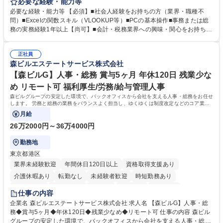
客対応から、経理サポート、社会保険手続き、さらには新たなシステム導
必要な経験・能力等
入の検討まで、幅広く組織を支える役割です。 ■備品発注・在庫管理、郵
必要な経験・能力等 【必須】■社会人経験をお持ちの方（業界・職種不
送物対応、電話・来客対応 ■金融機関への外出業務（入出金管理補助）、
問）■Excelの関数スキル（VLOOKUP等）■PCの基本操作■事務または総
福利厚生・社内イベントの運営管理 ■社内ルールの整備、職場環境の改善
務の実務経験1年以上【尚可】■会計・税務業界への興味・関心をお持ちの
提案、備品選定 ■請求書発行・管理等の経理サポート、社会保険関連の書
方 【求める人物像】 ■自ら課題を見つけ改善提案ができる主体性のある方
類手続き ■税理士業務の補助（書類作成・データ入力支援） ■ITツールや
■周囲と円滑に連携し、柔軟な対応ができる方。 【女性歓迎！】※ポジテ
社内新システムの導入検討・比較検証 募集職種 【新橋/総務】女性歓迎※
正社員
ィブアクション 学歴・資格 学歴：大学院 大学 高専 短大 専修学校 高校 語
森ビルエステートサービス株式会社
ポジティブアクション／年休126日／土日祝休
学力： 資格：
【森ビルG】人事・総務 賞与5ヶ月 年休120日 残業少な
め リモート可 福利厚生/労務/給与管理人事
森ビルグループの安定した環境で、バックオフィスから会社を支える人事・総務をお任せ
します。 労務と総務の業務をバランスよく担当し、ゆくゆくは制度改定などのコア業務
にも挑戦できる、やりがいある環境です。
月給
26万2000円～36万4000円
勤務地
東京都港区
業界未経験歓迎
年間休日120日以上
資格取得支援あり
介護休暇あり
転勤なし
未経験者歓迎
時短勤務あり
経験者歓迎
退職金あり
在宅OK
賞与あり
育休あり
仕事の内容
完全週休2日制
交通費支給
長期歓迎
駅近5分以内
土日祝休み
企業名 森ビルエステートサービス株式会社 求人名 【森ビルG】人事・総
務◆賞与5ヶ月◆年休120日◆残業少なめ◆リモート可 仕事の内容 森ビル
グループの安定した環境で、バックオフィスから会社を支える人事・総務