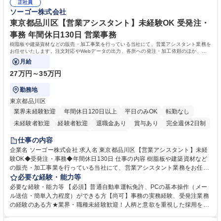
指定する業務 募集職種 横浜市【共済金支払事務】金融保険業界経験歓迎/
正社員
務へのキャリアチェンジ希望者も大歓迎です！ 学歴・資格 学歴：大学院
ソーゴー株式会社
各種手当充実/転勤無
大学 高専 短大 専修学校 高校 語学力： 資格：
東京都品川区【営業アシスタント】未経験OK 受発注・
事務 年間休日130日 営業事務
樹脂板や建築資材などの販売・加工事業を行っている当社にて、営業アシスタント業務を
お任せいたします。注文対応やWebデータの出力、各所への発注・加工依頼のほか、電
話・メール対応等の事務業務を担当します。
月給
27万円～35万円
勤務地
東京都品川区
業界未経験歓迎
年間休日120日以上
平日のみOK
転勤なし
未経験者歓迎
経験者歓迎
退職金あり
賞与あり
完全週休2日制
交通費支給
駅近5分以内
土日祝休み
仕事の内容
企業名 ソーゴー株式会社 求人名 東京都品川区【営業アシスタント】未経
験OK◆受発注・事務◆年間休日130日 仕事の内容 樹脂板や建築資材など
の販売・加工事業を行っている当社にて、営業アシスタント業務をお任せ
いたします。注文対応やWebデータの出力、各所への発注・加工依頼のほ
必要な経験・能力等
か、電話・メール対応等の事務業務を担当します。 ■受注・発注業務：FA
必要な経験・能力等 【必須】普通自動車運転免許、PCの基本操作（メー
Xによる注文対応、Web発注データのプリントアウト、各仕入先・協力会
ル送信・簡単入力程度）ができる方【尚可】事務の実務経験、受発注業務
社への発注および加工依頼等 ■納品書・請求書の作成および発送手配 ■商
の経験のある方★業界・職種未経験歓迎！人柄と意欲を重視した採用を行
品手配・在庫確認・納期調整 ■電話・メールでの問い合わせ対応および付
っています。 【要件】未経験歓迎！未経験からスタートして長く勤務する