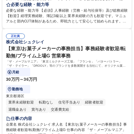
をお任せします。 労務と総務の業務をバランスよく担当し、ゆくゆくは制
必要な経験・能力等
度改定などのコア業務にも挑戦できる、やりがいある環境です。 ■勤怠管
必要な経験・能力等 【必須】人事経験（労務・給与社保等）及び総務経験
理、給与計算、社会保険手続き、年末調整等の労務管理全般 ■入退社手続
【歓迎】経理実務経験、簿記3級以上 業界未経験の方も歓迎です。マニュ
き、社内規定の改定や人事制度改定などのコア業務 ■社内イベントの企画
アルと部内OJT体制があるため、即戦力として安心して始められます。
運営やその他総務業務全般 ※労務と総務を1：1の割合でお任せ。 入社後
【魅力・やりがい】森ビルGの安定基盤で労務から総務まで幅広く携われ
は部内のOJTを中心に、あなたの経験に合わせて不足している部分はいつ
ます。定型業務に留まらず、社内規定や人事制度の改定など会社のコア業
でも質問・相談できる環境が整っているため、安心して成長できます。 募
正社員
務に挑戦できるため、自身の成長と組織への貢献度をダイレクトに実感で
株式会社シュクレイ
集職種 【森ビルG】人事・総務◆賞与5ヶ月◆年休120日◆残業少なめ◆
きます。 残業少なめ、週1日リモート可など、ワークライフバランスを保
リモート可
ち長期活躍できる環境です。 「これまでの幅広い経験を活かし、長期的な
【東京/お菓子メーカーの事務担当】事務経験者歓迎/転
キャリアを築きたい」という前向きな意欲と挑戦を全力で応援します。 学
勤無/プライム上場G 営業事務
歴・資格 学歴：大学院 大学 高専 短大 専修学校 高校 語学力： 資格：日商
「ザ・メープルマニア」「東京ミルクチーズ工場」「フランセ」「バターバトラー」
簿記検定1級 日商簿記検定2級 日商簿記検定3級
「ザ・テイラー」「DROOLY」等のブランドを多数展開する当社にて、オリジナル菓子
ブランド商品の事務業務をお任せいたします。
月給
30万円～36万円
勤務地
東京都港区
業界未経験歓迎
転勤なし
住宅手当あり
経験者歓迎
退職金あり
賞与あり
交通費支給
仕事の内容
企業名 株式会社シュクレイ 求人名 【東京/お菓子メーカーの事務担当】事
務経験者歓迎/転勤無/プライム上場G 仕事の内容 「ザ・メープルマニア」