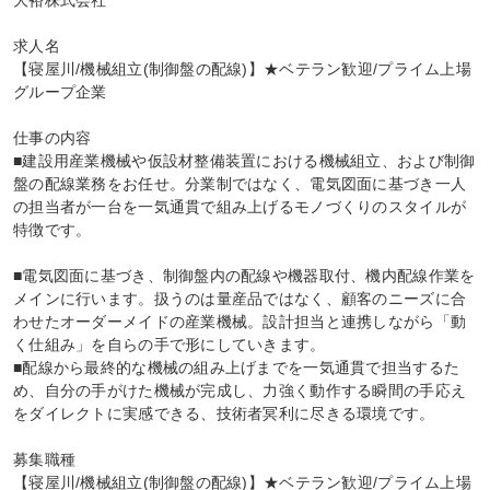
大裕株式会社

求人名

【寝屋川/機械組立(制御盤の配線)】★ベテラン歓迎/プライム上場
グループ企業

仕事の内容

■建設用産業機械や仮設材整備装置における機械組立、および制御
盤の配線業務をお任せ。分業制ではなく、電気図面に基づき一人
の担当者が一台を一気通貫で組み上げるモノづくりのスタイルが
特徴です。

■電気図面に基づき、制御盤内の配線や機器取付、機内配線作業を
メインに行います。扱うのは量産品ではなく、顧客のニーズに合
わせたオーダーメイドの産業機械。設計担当と連携しながら「動
く仕組み」を自らの手で形にしていきます。

■配線から最終的な機械の組み上げまでを一気通貫で担当するた
め、自分の手がけた機械が完成し、力強く動作する瞬間の手応え
をダイレクトに実感できる、技術者冥利に尽きる環境です。

募集職種

【寝屋川/機械組立(制御盤の配線)】★ベテラン歓迎/プライム上場