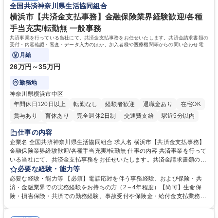
全国共済神奈川県生活協同組合
歴：大学院 大学 高専 短大 語学力： 資格：
横浜市【共済金支払事務】金融保険業界経験歓迎/各種
手当充実/転勤無 一般事務
共済事業を行っている当社にて、共済金支払事務をお任せいたします。共済金請求書類の
受付・内容確認・審査・データ入力のほか、加入者様や医療機関等からの問い合わせ電話
対応や書類発送等を担当します。
月給
26万円～35万円
勤務地
神奈川県横浜市中区
年間休日120日以上
転勤なし
経験者歓迎
退職金あり
在宅OK
賞与あり
育休あり
完全週休2日制
交通費支給
駅近5分以内
土日祝休み
仕事の内容
企業名 全国共済神奈川県生活協同組合 求人名 横浜市【共済金支払事務】
金融保険業界経験歓迎/各種手当充実/転勤無 仕事の内容 共済事業を行って
いる当社にて、共済金支払事務をお任せいたします。共済金請求書類の受
付・内容確認・審査・データ入力のほか、加入者様や医療機関等からの問
必要な経験・能力等
い合わせ電話対応や書類発送等を担当します。 ■共済金請求書類の受付、
必要な経験・能力等 【必須】電話応対を伴う事務経験、および保険・共
内容確認、および共済金支払に関する審査・事務処理業務全般を担当 ■専
済・金融業界での実務経験をお持ちの方（2～4年程度）【尚可】生命保
用システムへのデータ入力、各種必要書類の作成・発送作業 ■加入者様や
険・損害保険・共済での勤務経験、事故受付や保険金・給付金支払業務経
医療機関等からの各種問い合わせに対する丁寧かつ迅速な電話応対 ■現場
験がある方 【求める人物像】■相手の立場に立った丁寧な対応ができる方
調査の対応および業務プロセスの改善活動 【業務内容の変更範囲】当社の
■チームワークを大切にし、素直に学べる方★外勤の保険営業から内勤事