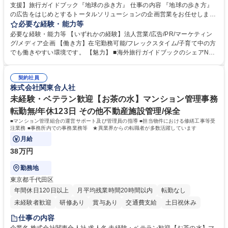
支援】旅行ガイドブック『地球の歩き方』 仕事の内容 『地球の歩き方』
の広告をはじめとするトータルソリューションの企画営業をお任せしま
す。クライアントは、観光（海外旅行、国内旅行、インバウンド）で地域
必要な経験・能力等
や事業を推進したい国内外の行政や企業です。 【業務詳細】■『地球の歩
必要な経験・能力等 【いずれかの経験】法人営業/広告/PR/マーケティン
き方』は海外旅行ガイドブックのNo.1ブランドであり、国内旅行において
グ/メディア企画 【働き方】在宅勤務可能/フレックスタイム/子育て中の方
も牽引しております。観光推進支援においても、業界を牽引する意欲的な
でも働きやすい環境です。 【魅力】 ■海外旅行ガイドブックのシェアNo.1
取り組みが期待されています■インバウンドは、日本の地域の未来を担う
メディアとして、個人旅行文化の拡大と定着を担ってきたブランドに携わ
国策事業です。「GOOD LUCK TRIP」は、海外旅行ガイドブックと同様
ることが可能です。 ■国内旅行ガイドブックは立ち上げ間もない新規事業
に、インバウンドのトップブランドに成長しております■旅が業務であ
契約社員
であり、「地球の歩き方」としてどう取り組むか、共に形を作るコアメン
株式会社関東合人社
り、日常です。旅好きにはこれ以上ない環境です 募集職種 【企画営業/行
バーとして活躍いただきます。 学歴・資格 学歴：大学院 大学 語学力： 資
政・企業向け観光推進支援】旅行ガイドブック『地球の歩き方』
格：
未経験・ベテラン歓迎【お茶の水】マンション管理事務
転勤無/年休123日 その他不動産施設管理/保全
■マンション管理組合の運営サポート及び管理員の指導 ■担当物件における修繕工事等受
注業務 ■事務所内での事務業務等 ★異業界からの転職者が多数活躍しています
月給
38万円
勤務地
東京都千代田区
年間休日120日以上
月平均残業時間20時間以内
転勤なし
未経験者歓迎
研修あり
賞与あり
交通費支給
土日祝休み
仕事の内容