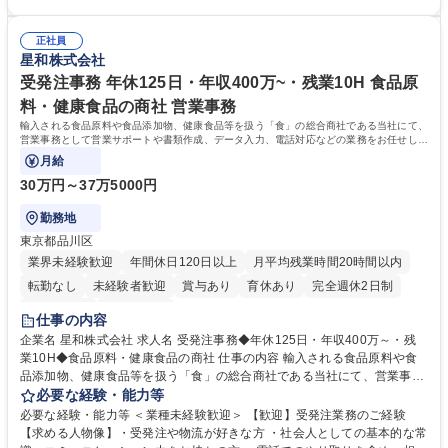
ます。 ・将来的な広がり：総務・採用・教育・税務対応・経営企画等。
者は早期にご活躍いただけます。 ■チームで仕事を推進できる方■将来は
★メンバーがマンツーマンで丁寧に教えるため、ご経験が浅くても安心！
マネジメント職として活躍したい 【尚可】■人事、労務、採用、教育業務
幅広く経験を積みたい意欲がある方に最適な環境です。 募集職種 【総
正社員
のご経験 ■労務管理（給与計算・社会保険手続き・勤怠管理など）の経験
星和株式会社
務・人事】未経験歓迎/日立グループ/組織運営を支えるゼネラリストを目
■衛生管理者の資格をお持ちの方 学歴・資格 学歴：大学院 大学 高専 短大
指す
専修学校 高校 語学力： 資格：
受発注事務 年休125日・年収400万~・残業10H 食品原
料・健康食品の商社 営業事務
輸入される食品原料や食品添加物、健康食品等を扱う「食」の総合商社である当社にて、
営業事務として営業サポートや書類作成、データ入力、電話対応などの業務をお任せしま
す。
月給
30万円～37万5000円
勤務地
東京都品川区
業界未経験歓迎
年間休日120日以上
月平均残業時間20時間以内
転勤なし
未経験者歓迎
賞与あり
育休あり
完全週休2日制
交通費支給
土日祝休み
仕事の内容
企業名 星和株式会社 求人名 受発注事務◆年休125日・年収400万～・残
業10H◆食品原料・健康食品の商社 仕事の内容 輸入される食品原料や食
品添加物、健康食品等を扱う「食」の総合商社である当社にて、営業事務
として営業サポートや書類作成、データ入力、電話対応などの業務をお任
必要な経験・能力等
せします。 ・受注／出荷指示／売上管理／仕入管理／在庫管理／お客様や
必要な経験・能力等 ＜業種未経験歓迎＞ 【歓迎】受発注業務のご経験
倉庫と電話確認など、販売に関わる事務、営業サポートをお願いします。
【求める人物像】・受発注や物流が好きな方 ・社会人としての基本的な常