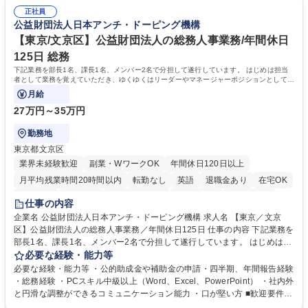
随する事務全般 ※高度なPCスキルは不要です。【業務内容の変更範囲】
社員が多数在籍しています。 【求める人物像】納期優先の業界のため状況
当社の指定する業務 募集職種 東京都品川区【営業アシスタント】未経験O
正社員
変化に臨機応変かつ柔軟に対応できる方、約束を守り正確に作業を進めら
公益財団法人日本アンチ・ドーピング機構
K◆受発注・事務◆年間休日130日
れる方を求めています。高度なPCスキルや関数知識は一切不要です。丁
寧な指導体制が整っているため、安心してお仕事をスタートしていただけ
【東京/文京区】公益財団法人の総務人事業務/年間休日
ます。 学歴・資格 学歴：大学院 大学 高専 短大 専修学校 高校 語学力：
125日 総務
資格：
下記業務を部長1名、課長1名、メンバー2名で分担して遂行しています。 はじめは担当
者として業務を覚えていただき、ゆくゆくはリーダーやマネージャーポジションとして活
躍いただくことを期待しています。
月給
27万円～35万円
勤務地
東京都文京区
業界未経験歓迎
副業・WワークOK
年間休日120日以上
月平均残業時間20時間以内
転勤なし
英語
退職金あり
在宅OK
賞与あり
育休あり
完全週休2日制
交通費支給
土日祝休み
仕事の内容
食事補助あり
企業名 公益財団法人日本アンチ・ドーピング機構 求人名 【東京／文京
区】公益財団法人の総務人事業務／年間休日125日 仕事の内容 下記業務を
部長1名、課長1名、メンバー2名で分担して遂行しています。 はじめは担
当者として業務を覚えていただき、ゆくゆくはリーダーやマネージャーポ
必要な経験・能力等
ジションとして活躍いただくことを期待しています。 【総務・人事グルー
必要な経験・能力等 ・公的助成金や補助金の申請・四半期、年間報告経験
プの業務内容】 ・人事制度関連 ・採用活動 ・教育研修の企画、実行 ・勤
・総務経験 ・PCスキル中級以上（Word、Excel、PowerPoint） ・社内外
怠管理 ・官公庁への各種提出 ・法定の会議運営（評議員会、理事会） ・
と円滑な調整ができるコミュニケーション能力 ・口が堅い方 ■歓迎要件
コンプライアンス ・内部規程やルールの管理、整備、文書管理 ・契約関
・採用業務経験 ・英語に抵抗がない方 ・営業経験 学歴・資格 学歴：大学