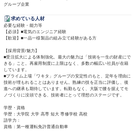
グループ企業
求めている人材
必要な経験・能力等

【必須】■電気のエンジニア経験

【歓迎】■一品一様製品の組み立て経験がある方

【採用背景/魅力】

■受注拡大による体制強化。最大の魅力は「技術を一生の財産にで
きる」こと。再雇用制度に上限はなく、多数の幅広い社員が在籍
しています。

■プライム上場「ワキタ」グループの安定性のもと、定年を理由に
技術が埋もれることはありません。熟練の技を正当に評価し、後
進への継承も期待しています。転勤もなく、大阪で腰を据えてモ
ノづくりに没頭できる、技術者にとって理想のステージです。

学歴・資格

学歴：大学院 大学 高専 短大 専修学校 高校

語学力：

資格：第一種運転免許普通自動車