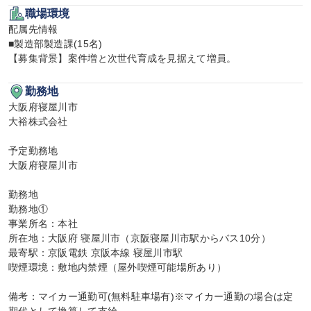
職場環境
配属先情報

■製造部製造課(15名)

【募集背景】案件増と次世代育成を見据えて増員。
勤務地
大阪府寝屋川市

大裕株式会社

予定勤務地

大阪府寝屋川市

勤務地

勤務地①

事業所名：本社

所在地：大阪府 寝屋川市（京阪寝屋川市駅からバス10分）

最寄駅：京阪電鉄 京阪本線 寝屋川市駅

喫煙環境：敷地内禁煙（屋外喫煙可能場所あり）

備考：マイカー通勤可(無料駐車場有)※マイカー通勤の場合は定