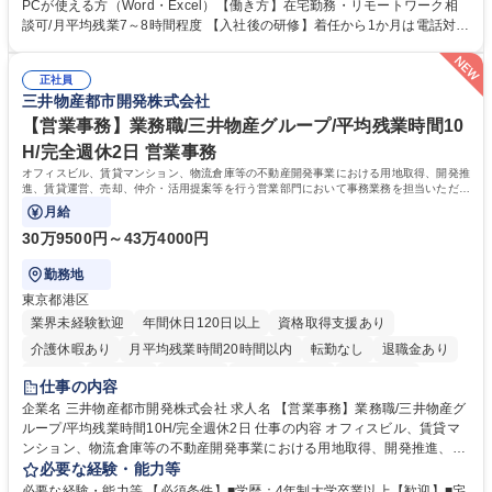
意見を、企業活動に活かしています。お客様からの声に迅速かつ誠意をも
PCが使える方（Word・Excel）【働き方】在宅勤務・リモートワーク相
って対応、情報提供するとともにグループ内活動に反映しています。 【具
談可/月平均残業7～8時間程度 【入社後の研修】着任から1か月は電話対応
体的には】電話応対、メール、お手紙対応、ご指摘品調査報告書作成、有
のOJTを中心に実施し、電話対応に慣れた段階でメール・手紙のOJTを実
人チャットボット対応など。 【1日の対応件数】■電話：月間一人当たり
施する予定です。独り立ち以降もしっかりフォローする体制を整えていま
平均100件前後■メール・手紙：同上40件前後 募集職種 中野本社【お客様
正社員
すのでご安心ください。 【当社について】キリングループの広報機能を担
三井物産都市開発株式会社
相談室】お客様のお声をもとにより良い商品づくりへ貢献
う会社として、お客様との出会いを大切にし、磨き上げたホスピタリティ
を込めてコミュニケーションをとりながら広報関連業務を行っておりま
【営業事務】業務職/三井物産グループ/平均残業時間10
す。 学歴・資格 学歴：大学院 大学 高専 短大 専修学校 高校 語学力： 資
H/完全週休2日 営業事務
格：
オフィスビル、賃貸マンション、物流倉庫等の不動産開発事業における用地取得、開発推
進、賃貸運営、売却、仲介・活用提案等を行う営業部門において事務業務を担当いただき
ます。
月給
30万9500円～43万4000円
勤務地
東京都港区
業界未経験歓迎
年間休日120日以上
資格取得支援あり
介護休暇あり
月平均残業時間20時間以内
転勤なし
退職金あり
在宅OK
賞与あり
育休あり
完全週休2日制
交通費支給
仕事の内容
駅近5分以内
土日祝休み
寮・社宅あり
企業名 三井物産都市開発株式会社 求人名 【営業事務】業務職/三井物産グ
ループ/平均残業時間10H/完全週休2日 仕事の内容 オフィスビル、賃貸マ
ンション、物流倉庫等の不動産開発事業における用地取得、開発推進、賃
貸運営、売却、仲介・活用提案等を行う営業部門において事務業務を担当
必要な経験・能力等
いただきます。 【詳細】・契約書管理、契約書製本、捺印対応、ファイリ
必要な経験・能力等 【必須条件】■学歴：4年制大学卒業以上【歓迎】■宅