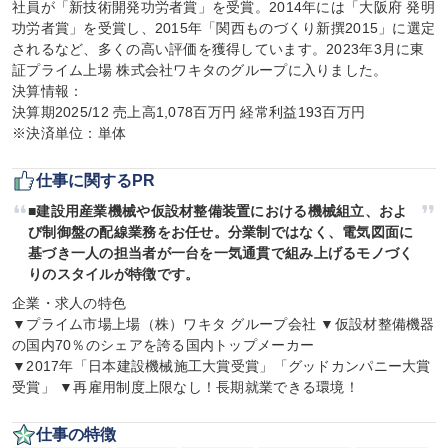
社員が「新技術開発功労者賞」を受賞。2014年には「大阪府 発明
功労者賞」を受賞し、2015年「関西ものづくり新撰2015」に選定
されるなど、多くの高い評価を獲得しています。2023年3月に東
証プライム上場 株式会社ワキタのグループに入りました。

決算情報：

決算期2025/12 売上高1,078百万円 経常利益193百万円

※決済単位：単体
仕事に関するPR
■建設用産業機械や仮設材整備装置における機械組立、およ
び制御盤の配線業務をお任せ。分業制ではなく、電気図面に
基づき一人の担当者が一台を一気通貫で組み上げるモノづく
りのスタイルが特徴です。
企業・求人の特色

▼プライム市場上場（株）ワキタ グループ会社 ▼仮設材整備機器
の国内70％のシェアを誇る国内トップメーカー

▼2017年「日本建設機械施工大賞受賞」「グッドカンパニー大賞
受賞」 ▼再雇用制度上限なし！長期就業できる環境！
仕事の特徴