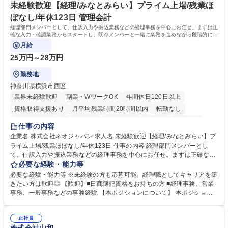
ープ】総合職（事務）◇残業月平均9時間未満／有給年平均16日取得
イン」の管理運営を行うなど、事業収益を生み出す活動を積極的に行って
未経験歓迎【経理/みなとみらい】プライム上場/残業ほ
います。 学歴・資格 学歴：大学院 大学 高専 短大 専修学校 高校 語学力：
ぼなし/年休123日 管理会計
資格：
経理部門メンバーとして、仕訳入力や振込業務などの経理事務を中心にお任せ。まずは正
確な入力・確認業務からスタートし、既存メンバーと一緒に業務を進めながら段階的に経
理知識を身につけていただきます。
月給
25万円～28万円
勤務地
神奈川県横浜市西区
業界未経験歓迎
副業・WワークOK
年間休日120日以上
資格取得支援あり
月平均残業時間20時間以内
転勤なし
未経験者歓迎
時短勤務あり
退職金あり
在宅OK
賞与あり
仕事の内容
完全週休2日制
交通費支給
駅近5分以内
土日祝休み
服装自由
企業名 株式会社ネオジャパン 求人名 未経験歓迎【経理/みなとみらい】プ
ライム上場/残業ほぼなし/年休123日 仕事の内容 経理部門メンバーとし
寮・社宅あり
て、仕訳入力や振込業務などの経理事務を中心にお任せ。まずは正確な入
力・確認業務からスタートし、既存メンバーと一緒に業務を進めながら段
必要な経験・能力等
階的に経理知識を身につけていただきます。 【具体的には】 ■社内稟議に
必要な経験・能力等 ※未経験の方も応募可能。経理職としてキャリアを築
基づく仕訳入力 ■月末の振込業務 ■明細作成 ■伝票処理、記帳業務 ■既存
きたい方は歓迎◎ 【歓迎】■日商簿記資格をお持ちの方 ■経理事務、営業
メンバーの業務サポート 【将来的には】 ■月次決算補助 ■四半期・年次決
事務、一般事務などの事務経験 【本ポジションについて】 本ポジション
算補助 ■有価証券報告書など開示資料作成補助 ■海外子会社を含む連結決
の魅力は、プライム上場企業の経理部門で、未経験から経理キャリアをス
算補助 ※3～5年程度を目安に、徐々に決算業務へ業務範囲を広げていく
タートできる点です。まずは仕訳入力や振込業務など基礎的な業務から担
想定です。 募集職種 未経験歓迎【経理/みなとみらい】プライム上場/残業
正社員
当し、3～5年をかけて月次決算・四半期決算・開示資料作成補助などへス