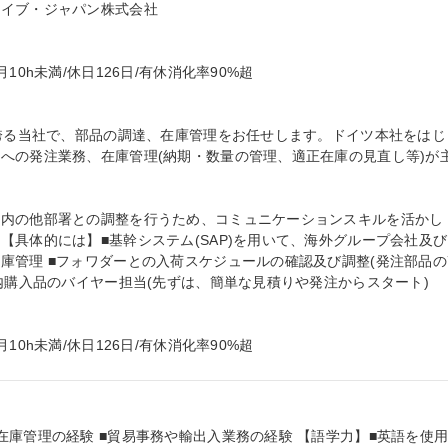
イブ・ジャパン株式会社

0h未満/休日126日/有休消化率90%超

を誇る当社で、部品の調達、在庫管理をお任せします。ドイツ本社をはじ
への発注業務、在庫管理(納期・数量の管理、適正在庫の見直し等)が
社内の他部署との調整を行うため、コミュニケーションスキルを活かし
【具体的には】■基幹システム(SAP)を用いて、海外グループ会社及び
庫管理 ■フォワダーとの入荷スケジュールの確認及び調整(発注部品の
内購入品のバイヤー担当(先ずは、簡単な見積りや発注からスタート)

0h未満/休日126日/有休消化率90%超
在庫管理の経験 ■貿易事務や輸出入業務の経験 【語学力】■英語を使