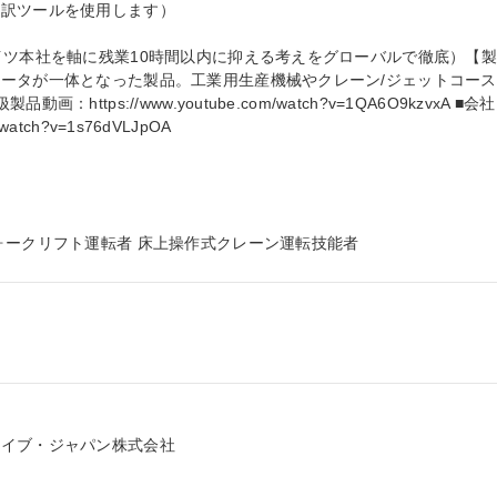
訳ツールを使用します）

イツ本社を軸に残業10時間以内に抑える考えをグローバルで徹底）【製
ータが一体となった製品。工業用生産機械やクレーン/ジェットコース
ttps://www.youtube.com/watch?v=1QA6O9kzvxA ■会社
watch?v=1s76dVLJpOA

ォークリフト運転者 床上操作式クレーン運転技能者
イブ・ジャパン株式会社
