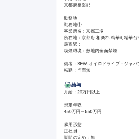
京都府相楽郡

勤務地

勤務地①

事業所名：京都工場

所在地：京都府 相楽郡 精華町精華台9-1
最寄駅：

喫煙環境：敷地内全面禁煙

備考：SEW-オイロドライブ・ジャパ
転勤：当面無
給与
月給：26万円以上

想定年収

450万円～550万円

雇用形態

正社員

期間の定め：無
