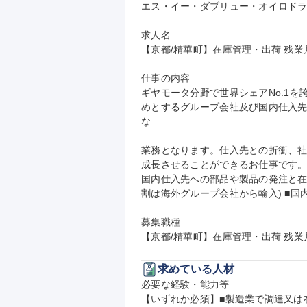
エス・イー・ダブリュー・オイロドラ
求人名

【京都/精華町】在庫管理・出荷 残業月1
仕事の内容

ギヤモータ分野で世界シェアNo.1
めとするグループ会社及び国内仕入先
な

業務となります。仕入先との折衝、
成長させることができるお仕事です。
国内仕入先への部品や製品の発注と在
割は海外グループ会社から輸入) ■国
募集職種

【京都/精華町】在庫管理・出荷 残業月1
求めている人材
必要な経験・能力等

【いずれか必須】■製造業で調達又は