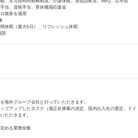
暇、育児短時間勤務制度、介護休暇、英会話教室、BBQ、忘年会

手当、資格手当、育休職場応援金

ロ換算を適用



間休暇（最大5日）、リフレッシュ休暇

相談
を海外グループ会社と行っていただきます。

テップアップしたタスク（適正在庫量の決定、国内仕入先の選定、ドイ
いただきます。

定める業務全般
