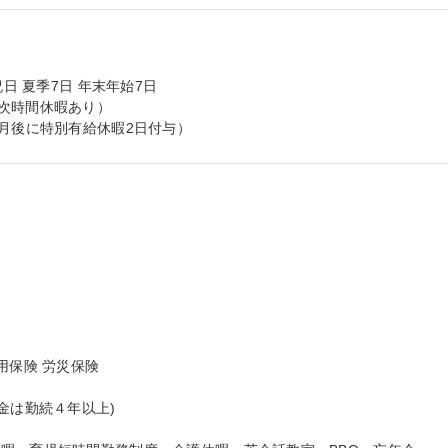
日 夏季7日 年末年始7日

次時間休暇あり）

ヶ月後に特別有給休暇2日付与）
保険 労災保険

金は勤続４年以上)
