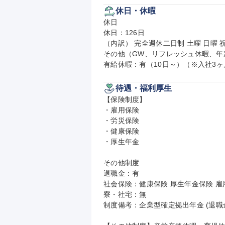
休日・休暇
休日

休日：126日

（内訳） 完全週休二日制 土曜 日曜 祝
その他（GW、リフレッシュ休暇、年
有給休暇：有（10日～）（※入社3
待遇・福利厚生
【保険制度】

・雇用保険

・労災保険

・健康保険

・厚生年金

その他制度

退職金：有

社会保険：健康保険 厚生年金保険 雇用
寮・社宅：無

制度備考：企業型確定拠出年金 (退職