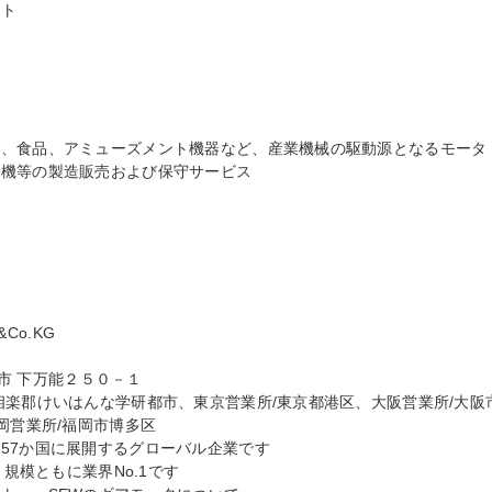
ト

ン、食品、アミューズメント機器など、産業機械の駆動源となるモータ
機等の製造販売および保守サービス

Co.KG

田市 下万能２５０－１

相楽郡けいはんな学研都市、東京営業所/東京都港区、大阪営業所/大阪
岡営業所/福岡市博多区

57か国に展開するグローバル企業です

規模ともに業界No.1です
