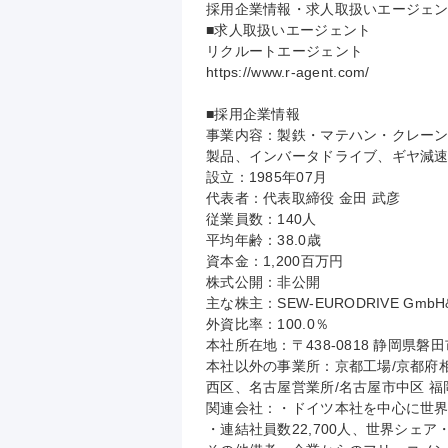
採用企業情報・求人取扱いエージェン
■求人取扱いエージェント

リクルートエージェント

https://www.r-agent.com/

■採用企業情報

事業内容：製鉄・マテハン・クレー
製品、インバータドライブ、ギヤ減速
設立：1985年07月

代表者：代表取締役 金田 武彦

従業員数：140人

平均年齢：38.0歳

資本金：1,200百万円

株式公開：非公開

主な株主：SEW-EURODRIVE GmbH&
外資比率：100.0％

本社所在地：〒438-0818 静岡県磐
本社以外の事業所：京都工場/京都府
西区、名古屋営業所/名古屋市中区 福
関連会社：・ドイツ本社を中心に世界
・連結社員数22,700人、世界シェア・