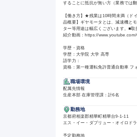
することに抵抗が無い方（業務では翻
【働き方】★残業は10時間未満（ド
品概要】ギヤモータとは、減速機とモ
ター等用途は幅広くございます。■取扱製品動画：h
紹介動画：https://www.youtube.com/
学歴・資格

学歴：大学院 大学 高専

語学力：

資格：第一種運転免許普通自動車 フ
職場環境
配属先情報

生産本部 在庫管理課：計6名
勤務地
京都府相楽郡精華町精華台9-1-11

エス・イー・ダブリュー・オイロドラ
予定勤務地
