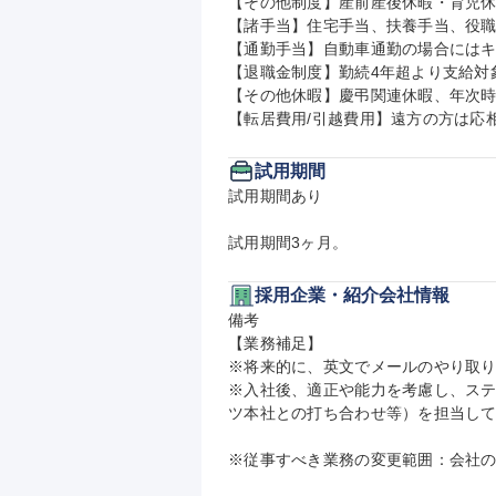
【その他制度】産前産後休暇・育児休
【諸手当】住宅手当、扶養手当、役職
【通勤手当】自動車通勤の場合にはキ
【退職金制度】勤続4年超より支給対象
【その他休暇】慶弔関連休暇、年次時
【転居費用/引越費用】遠方の方は応
試用期間
試用期間あり

試用期間3ヶ月。
採用企業・紹介会社情報
備考

【業務補足】

※将来的に、英文でメールのやり取り
※入社後、適正や能力を考慮し、ス
ツ本社との打ち合わせ等）を担当して
※従事すべき業務の変更範囲：会社の