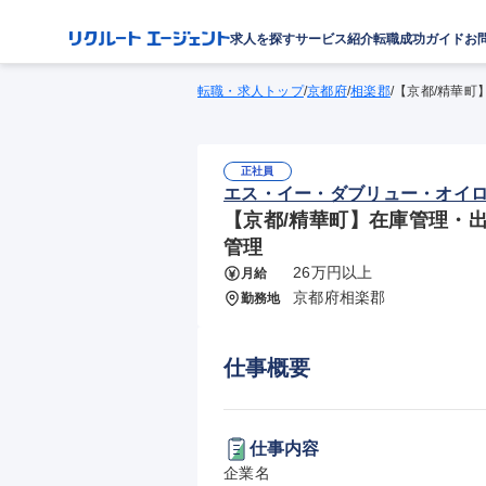
求人を探す
サービス紹介
転職成功ガイド
お
転職・求人トップ
/
京都府
/
相楽郡
/
【京都/精華町】
正社員
エス・イー・ダブリュー・オイ
【京都/精華町】在庫管理・出荷
管理
26万円以上
月給
京都府相楽郡
勤務地
仕事概要
仕事内容
企業名
