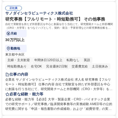
密集地域の特定整備路線の用地取得、道路に関する普及啓発事業、都内の
は、駐車場の管理運営や道路用地の取得、公益財団法人の中枢を担う管理
道路施設や道路工事現場の見学ツアー事業 ※入社後は上記いずれかの部門
正社員
部門など多岐に渡る業務を経験できます。 ■様々なプロジェクト：駐車場
サノダインセラピューティクス株式会社
へ配属。※業務内容変更の範囲：会社の定める業務 募集職種 【都庁グル
事業の他、新宿駅西口広場内に設置された照明を兼ねた広告「ブライトサ
ープ】総合職（事務）◇残業月平均9時間未満／有給年平均16日取得
イン」の管理運営を行うなど、事業収益を生み出す活動を積極的に行って
研究事務【フルリモート・時短勤務可】 その他事務
います。 学歴・資格 学歴：大学院 大学 高専 短大 専修学校 高校 語学力：
自社で実験室を持たず外部委託を中心に創薬を行う当社にて、研究開発チームと外部機関
資格：
（CRO・大学等）をつなぐハブとして、契約・発注・予算管理などの研究事務全般をお
任せします。
月給
30万円以上
勤務地
東京都中央区
主婦・主夫歓迎
年間休日120日以上
転勤なし
英語
時短勤務あり
在宅OK
完全週休2日制
交通費支給
土日祝休み
仕事の内容
企業名 サノダインセラピューティクス株式会社 求人名 研究事務【フルリ
モート・時短勤務可】 仕事の内容 自社で実験室を持たず外部委託を中心
に創薬を行う当社にて、研究開発チームと外部機関（CRO・大学等）をつ
なぐハブとして、契約・発注・予算管理などの研究事務全般をお任せしま
必要な経験・能力等
す。 ■見積取得、発注、検収、請求処理等の事務手続き ■委託先との定例
必要な経験・能力等 【必須】大学・製薬企業・CRO・バイオテック企業
会議の調整・アジェンダ準備・議事録作成 ■研究報告書、試験関連資料、
での研究サポート／研究事務／臨床開発事務等の実務経験 AMED等の公的
SOP等の整備・版管理・保管 ■研究開発の進捗・タイムライン・予算執行
研究費に関する「申請・報告書類の作成補助」および「経費管理」の実務
管理サポート ■AMED等公的研究費の申請・報告書類作成補助および経費
経験 【尚可】 ■URA経験または産学連携・研究費管理の経験 ■AMED等の
管理 ■社内外関係者との連絡調整・その他研究開発に関わる総務・庶務 募