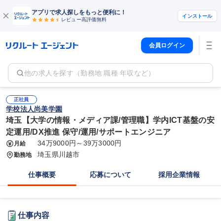
アプリで求人探しをもっと便利に！
インストール
レビュー高評価
無料
会員ログイン
他の求人を探す（勤務地 職種 年収など）
正社員
学校法人尚美学園
埼玉【大学の情報・メディア課/管理職】学内ICT基盤の安
定運用/DX推進 保守/運用/サポートエンジニア
34万9000円～39万3000円
月給
埼玉県川越市
勤務地
仕事概要
応募について
採用企業情報
仕事内容