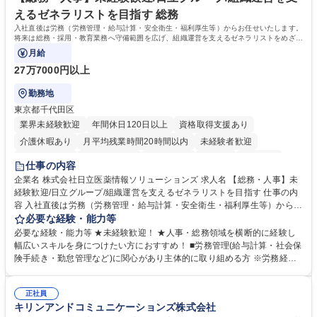
キャリアを築きたい」という前向きな意欲と挑戦を全力で応援します。 学
えるゼネラリストを目指す 総務
歴・資格 学歴：大学院 大学 高専 短大 専修学校 高校 語学力： 資格：日商
入社直後は労務（労務管理・給与計算・安全衛生・福利厚生等）からお任せいたします。
簿記検定1級 日商簿記検定2級 日商簿記検定3級
将来は総務・採用・教育業務へ守備範囲を広げ、組織運営を支えるゼネラリストをめざせ
ます。
月給
27万7000円以上
勤務地
東京都千代田区
業界未経験歓迎
年間休日120日以上
資格取得支援あり
介護休暇あり
月平均残業時間20時間以内
未経験者歓迎
住宅手当あり
時短勤務あり
退職金あり
在宅OK
賞与あり
仕事の内容
育休あり
完全週休2日制
交通費支給
土日祝休み
寮・社宅あり
企業名 株式会社日立医薬情報ソリューションズ 求人名 【総務・人事】未
経験歓迎/日立グループ/組織運営を支えるゼネラリストを目指す 仕事の内
容 入社直後は労務（労務管理・給与計算・安全衛生・福利厚生等）からお
任せいたします。将来は総務・採用・教育業務へ守備範囲を広げ、組織運
必要な経験・能力等
営を支えるゼネラリストをめざせます。 ・初期業務：労働時間管理、給与
必要な経験・能力等 ★未経験歓迎！ ★人事・総務領域を横断的に経験し
計算、社会保険対応、福利厚生管理、安全衛生、健康経営推進等をお任せ
幅広いスキルを身につけたい方におすすめ！ ■労務管理(給与計算・社会保
します。ご経験に応じて、休職者管理など、幅広く経験を積んでいただき
険手続き・勤怠管理など)に関心があり主体的に取り組める方 ※労務経験
ます。 ・将来的な広がり：総務・採用・教育・税務対応・経営企画等。
者は早期にご活躍いただけます。 ■チームで仕事を推進できる方■将来は
★メンバーがマンツーマンで丁寧に教えるため、ご経験が浅くても安心！
マネジメント職として活躍したい 【尚可】■人事、労務、採用、教育業務
幅広く経験を積みたい意欲がある方に最適な環境です。 募集職種 【総
正社員
のご経験 ■労務管理（給与計算・社会保険手続き・勤怠管理など）の経験
キリンアンドコミュニケーションズ株式会社
務・人事】未経験歓迎/日立グループ/組織運営を支えるゼネラリストを目
■衛生管理者の資格をお持ちの方 学歴・資格 学歴：大学院 大学 高専 短大