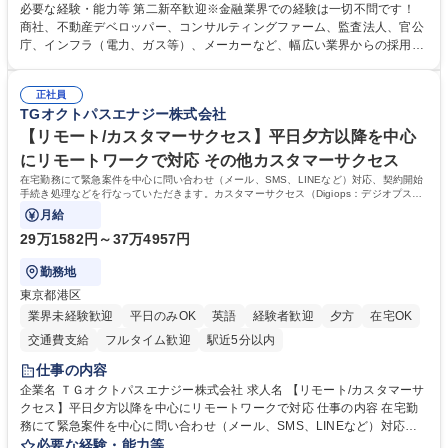
掛け合わせて広く社会に貢献していく職種です。 入社後は、横断的なロー
必要な経験・能力等 第二新卒歓迎※金融業界での経験は一切不問です！
テーションを経て適性や専門性に応じたキャリアを形成していただきま
商社、不動産デベロッパー、コンサルティングファーム、監査法人、官公
す。総合職として入社いただき、下記いずれかの部門でご活躍いただきま
庁、インフラ（電力、ガス等）、メーカーなど、幅広い業界からの採用実
す。※未経験の方に関しては、入行後3ヶ月間の金融の実務を学んでいた
績があります。 ＜求める人物像＞DBJでは、強い社会的使命感をもち、今
だく研修を準備しております。 ・法人RM業務・金融機能業務・コーポレ
後の日本のあり方を俯瞰する総合性と、金融分野のフロンティアを切り拓
ート・ナレッジ業務 ※それぞれの業務内容に関しては、別途その他労働条
正社員
く高い志を併せもった人材を求めています。ポテンシャル採用（第2新
TGオクトパスエナジー株式会社
件備考欄に記載 募集職種 【総合職/ポテンシャル採用(第2新卒)】投融資一
卒）では、金融業界での経験や知識を問いません。新たな時代を見据え
体型のソリューション提案
て、複雑化する社会課題の解決に向けて先鞭をつける役割を担いたい、と
【リモート/カスタマーサクセス】平日夕方以降を中心
いう気概をお持ちの方を心待ちにしています。 学歴・資格 学歴：大学院
にリモートワークで対応 その他カスタマーサクセス
大学 語学力： 資格：
在宅勤務にて緊急案件を中心に問い合わせ（メール、SMS、LINEなど）対応、契約開始
手続き処理などを行なっていただきます。カスタマーサクセス（Digiops：デジオプス）
と運用構築の業務となります。
月給
29万1582円～37万4957円
勤務地
東京都港区
業界未経験歓迎
平日のみOK
英語
経験者歓迎
夕方
在宅OK
交通費支給
フルタイム歓迎
駅近5分以内
仕事の内容
企業名 ＴＧオクトパスエナジー株式会社 求人名 【リモート/カスタマーサ
クセス】平日夕方以降を中心にリモートワークで対応 仕事の内容 在宅勤
務にて緊急案件を中心に問い合わせ（メール、SMS、LINEなど）対応、
契約開始手続き処理などを行なっていただきます。カスタマーサクセス
必要な経験・能力等