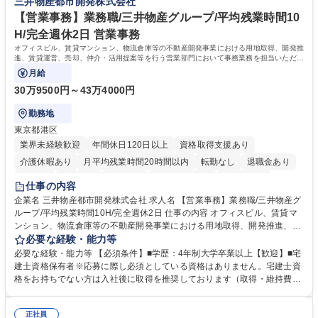
三井物産都市開発株式会社
募集職種 【総務】未経験歓迎◎/リモート可/世界で唯一の事業/福利厚生◎/
取得や通信教育など費用の80%（年間25万円まで）を補助 ■住宅手当：家
再雇用有
賃の50%（月額7万円まで）を補助 学歴・資格 学歴：大学院 大学 語学
【営業事務】業務職/三井物産グループ/平均残業時間10
力： 資格：
H/完全週休2日 営業事務
オフィスビル、賃貸マンション、物流倉庫等の不動産開発事業における用地取得、開発推
進、賃貸運営、売却、仲介・活用提案等を行う営業部門において事務業務を担当いただき
ます。
月給
30万9500円～43万4000円
勤務地
東京都港区
業界未経験歓迎
年間休日120日以上
資格取得支援あり
介護休暇あり
月平均残業時間20時間以内
転勤なし
退職金あり
在宅OK
賞与あり
育休あり
完全週休2日制
交通費支給
仕事の内容
駅近5分以内
土日祝休み
寮・社宅あり
企業名 三井物産都市開発株式会社 求人名 【営業事務】業務職/三井物産グ
ループ/平均残業時間10H/完全週休2日 仕事の内容 オフィスビル、賃貸マ
ンション、物流倉庫等の不動産開発事業における用地取得、開発推進、賃
貸運営、売却、仲介・活用提案等を行う営業部門において事務業務を担当
必要な経験・能力等
いただきます。 【詳細】・契約書管理、契約書製本、捺印対応、ファイリ
必要な経験・能力等 【必須条件】■学歴：4年制大学卒業以上【歓迎】■宅
ング、登記簿取得、調書取得・支払業務（各種費用支払、支払管理、請
建士資格保有者※応募に際し必須としている資格はありません。宅建士資
求・支払データ登録、取引先マスター申請対応）・予算作成及び予実管
格をお持ちでない方は入社後に取得を推奨しております（取得・維持費用
理・各種稟議書、報告書作成業務・各種台帳管理、交際費・会議費支払報
の一部補助あり） 【求める人物像】 ・向学心豊かで、主体的に行動でき
告書作成及び月次管理・部内総務庶務全般 など※※配属先によっては上記
る方。 ・社内外の多様な関係者と協調して業務を進められるコミュニケー
の他に担当頂く業務が発生する場合があります。 募集職種 【営業事務】
正社員
ション力がある方。 ・チャレンジを厭わず、粘り強く業務に取り組める