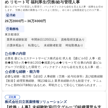
め リモート可 福利厚生/労務/給与管理人事
森ビルグループの安定した環境で、バックオフィスから会社を支える人事・総務をお任せ
します。 労務と総務の業務をバランスよく担当し、ゆくゆくは制度改定などのコア業務
にも挑戦できる、やりがいある環境です。
月給
26万2000円～36万4000円
勤務地
東京都港区
業界未経験歓迎
年間休日120日以上
資格取得支援あり
介護休暇あり
転勤なし
未経験者歓迎
時短勤務あり
経験者歓迎
退職金あり
在宅OK
賞与あり
育休あり
仕事の内容
完全週休2日制
交通費支給
長期歓迎
駅近5分以内
土日祝休み
企業名 森ビルエステートサービス株式会社 求人名 【森ビルG】人事・総
務◆賞与5ヶ月◆年休120日◆残業少なめ◆リモート可 仕事の内容 森ビル
グループの安定した環境で、バックオフィスから会社を支える人事・総務
をお任せします。 労務と総務の業務をバランスよく担当し、ゆくゆくは制
必要な経験・能力等
度改定などのコア業務にも挑戦できる、やりがいある環境です。 ■勤怠管
必要な経験・能力等 【必須】人事経験（労務・給与社保等）及び総務経験
理、給与計算、社会保険手続き、年末調整等の労務管理全般 ■入退社手続
【歓迎】経理実務経験、簿記3級以上 業界未経験の方も歓迎です。マニュ
き、社内規定の改定や人事制度改定などのコア業務 ■社内イベントの企画
アルと部内OJT体制があるため、即戦力として安心して始められます。
運営やその他総務業務全般 ※労務と総務を1：1の割合でお任せ。 入社後
【魅力・やりがい】森ビルGの安定基盤で労務から総務まで幅広く携われ
は部内のOJTを中心に、あなたの経験に合わせて不足している部分はいつ
ます。定型業務に留まらず、社内規定や人事制度の改定など会社のコア業
でも質問・相談できる環境が整っているため、安心して成長できます。 募
正社員
務に挑戦できるため、自身の成長と組織への貢献度をダイレクトに実感で
株式会社日立医薬情報ソリューションズ
集職種 【森ビルG】人事・総務◆賞与5ヶ月◆年休120日◆残業少なめ◆
きます。 残業少なめ、週1日リモート可など、ワークライフバランスを保
リモート可
ち長期活躍できる環境です。 「これまでの幅広い経験を活かし、長期的な
【総務・人事】未経験歓迎/日立グループ/組織運営を支