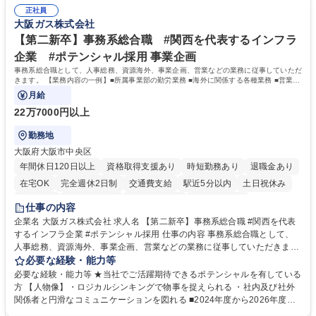
公的研究費の申請・執行管理経験 ■英語での文書読解・メール対応力 【働
集職種 研究事務【フルリモート・時短勤務可】
正社員
き方について】フルリモートやハイブリッド勤務、時短勤務など個々のラ
大阪ガス株式会社
イフスタイルに応じた柔軟な働き方が可能です。育児や介護との両立も応
【第二新卒】事務系総合職 #関西を代表するインフラ
援します。 学歴・資格 学歴：大学院 大学 語学力： 資格：
企業 #ポテンシャル採用 事業企画
事務系総合職として、人事総務、資源海外、事業企画、営業などの業務に従事していただ
きます。 【業務内容の一例】■所属事業部の勤労業務 ■海外に関係する各種業務 ■営業部
門の企画スタッフ、ルート営業
月給
22万7000円以上
勤務地
大阪府大阪市中央区
年間休日120日以上
資格取得支援あり
時短勤務あり
退職金あり
在宅OK
完全週休2日制
交通費支給
駅近5分以内
土日祝休み
服装自由
第二新卒歓迎
寮・社宅あり
食事補助あり
仕事の内容
企業名 大阪ガス株式会社 求人名 【第二新卒】事務系総合職 #関西を代表
するインフラ企業 #ポテンシャル採用 仕事の内容 事務系総合職として、
人事総務、資源海外、事業企画、営業などの業務に従事していただきま
す。 【業務内容の一例】■所属事業部の勤労業務 ■海外に関係する各種業
必要な経験・能力等
務 ■営業部門の企画スタッフ、ルート営業 【キャリアパス】入社後の配属
必要な経験・能力等 ★当社でご活躍期待できるポテンシャルを有している
ポジションで一定期間ご活躍頂いた後、本人の適性及び将来のキャリアを
方 【人物像】・ロジカルシンキングで物事を捉えられる ・社内及び社外
鑑みてジョブローテーションを行います。 【育成】OJTでの現場育成や研
関係者と円滑なコミュニケーションを図れる ■2024年度から2026年度ま
修カリキュラムを通じて、Daigasグループの業務で必要となる知識につい
での3ヵ年を対象とする「Daigasグループ中期経営計画2026」を策定しま