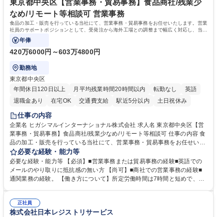
社員から頼られる存在になることができます。平均19:30の退勤以降の業
東京都中央区【営業事務・貿易事務】食品商社/残業少
務の持ち帰りも禁止されており、メリハリのある働き方となります。 学
なめ/リモート等相談可 営業事務
歴・資格 学歴：大学院 大学 高専 短大 語学力： 資格：
食品の加工・販売を行っている当社にて、営業事務・貿易事務をお任せいたします。営業
社員のサポートポジションとして、受発注から海外工場との調整まで幅広く対応し、当社
事業の根幹を支えていただきます。
年俸
420万6000円～603万4800円
勤務地
東京都中央区
年間休日120日以上
月平均残業時間20時間以内
転勤なし
英語
退職金あり
在宅OK
交通費支給
駅近5分以内
土日祝休み
仕事の内容
企業名 ヒガシマルインターナショナル株式会社 求人名 東京都中央区【営
業事務・貿易事務】食品商社/残業少なめ/リモート等相談可 仕事の内容 食
品の加工・販売を行っている当社にて、営業事務・貿易事務をお任せいた
します。営業社員のサポートポジションとして、受発注から海外工場との
必要な経験・能力等
調整まで幅広く対応し、当社事業の根幹を支えていただきます。 ■受発注
必要な経験・能力等 【必須】■営業事務または貿易事務の経験■英語での
業務、請求書発行 ■海外工場とのスケジュール調整 ■在庫管理 ■輸入書類
メールのやり取りに抵抗感の無い方 【尚可】■商社での営業事務の経験■
の確認・作成 ■配送手配 ■通関業者を通して行う輸出入業全般 ■倉庫との
通関業務の経験。 【働き方について】所定労働時間は7時間と短めで、残
倉入れ調整等 ※ゼネラリストとしてのキャリアアップを目指すことが可能
業も月平均20時間以下です。時差出勤制度や週1日のリモート勤務も相談
です。単に商品を販売するだけでなく原料の仕入れから販売までをトータ
可能で、ワークライフバランスを保ち長期就業しやすい環境です。 【当社
ルプロデュースしているため、商品に関わる全ての業務をサポート頂きま
正社員
の強み】1991年の設立以来、外食産業を中心としたお客様の多様なニー
株式会社日本レジストリサービス
す。 募集職種 東京都中央区【営業事務・貿易事務】食品商社/残業少なめ/
ズに沿った冷凍水産物等の生産・輸入・販売を一貫して手掛けています。