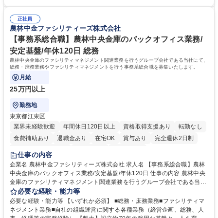
article17/ ※動画 https://youtu.be/H-S7HaJqqbg 募集職種 【東京都】本支
ての就業経験1年以上 【歓迎】■金融業界での就業経験■銀行での預金為替
店の窓口業務(事務手続受付/資産運用提案)/後方事務/ロビー応対
事務経験 ■金融商品の提案・販売経験 ≪魅力≫研修やOJT環境が整ってい
正社員
るので安心して入行いただけます。 幅広いキャリアの選択肢があり、公募
農林中金ファシリティーズ株式会社
や社内副業等を活用し、 一人ひとりが挑戦できるカルチャーが浸透してい
ます。 学歴・資格 学歴：大学院 大学 高専 短大 専修学校 高校 語学力：
【事務系総合職】農林中央金庫のバックオフィス業務/
資格：
安定基盤/年休120日 総務
農林中央金庫のファシリティマネジメント関連業務を行うグループ会社である当社にて、
総務・庶務業務やファシリティマネジメントを行う事務系総合職を募集いたします。
月給
25万円以上
勤務地
東京都江東区
業界未経験歓迎
年間休日120日以上
資格取得支援あり
転勤なし
食費補助あり
退職金あり
在宅OK
賞与あり
完全週休2日制
インセンティブあり
交通費支給
土日祝休み
仕事の内容
企業名 農林中金ファシリティーズ株式会社 求人名 【事務系総合職】農林
中央金庫のバックオフィス業務/安定基盤/年休120日 仕事の内容 農林中央
金庫のファシリティマネジメント関連業務を行うグループ会社である当社
にて、総務・庶務業務やファシリティマネジメントを行う事務系総合職を
必要な経験・能力等
募集いたします。 ■総務・庶務業務：外部委託先（外注先）や契約書の管
必要な経験・能力等 【いずれか必須】 ■総務・庶務業務■ファシリティマ
理、総務部門での管理業務、会計管理や決算業務、印刷物等の制作管理等
ネジメント業務■自社の組織運営に関する各種業務（経営企画、総務、人
※親会社である農林中央金庫から受託した総務庶務業務 ■ファシリティマ