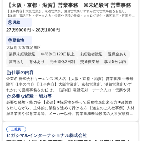
を込めてコミュニケーションをとりながら広報関連業務を行っておりま
【大阪・京都・滋賀】営業事務 ※未経験可 営業事務
す。 学歴・資格 学歴：大学院 大学 高専 短大 専修学校 高校 語学力： 資
【仕事内容】大阪営業所、京都営業所、滋賀営業所いずれかにて営業事務をお任せ。
格：
【詳細】電話応対・データ入力・伝票や見積の作成・カタログ送付・来客対応・営業所内
で発生する事務業務や業務改善をお任せ。
月給
27万9000円～28万1000円
勤務地
大阪府大阪市淀川区
業界未経験歓迎
年間休日120日以上
未経験者歓迎
退職金あり
賞与あり
育休あり
完全週休2日制
交通費支給
駅近5分以内
土日祝休み
仕事の内容
企業名 株式会社キーエンス 求人名 【大阪・京都・滋賀】営業事務 ※未経
験可 仕事の内容 【仕事内容】大阪営業所、京都営業所、滋賀営業所いず
れかにて営業事務をお任せ。 【詳細】電話応対・データ入力・伝票や見積
の作成・カタログ送付・来客対応・営業所内で発生する事務業務や業務改
必要な経験・能力等
善をお任せ。 【教育制度】ご入社後、育成担当とペアになりながらOJTに
必要な経験・能力等 【必須】■協調性を持って業務推進出来る方 ■改善案
て業務を覚えていただくことが可能です。業務システムがきちんと構築さ
を出しながら、主体的に業務を進めて行ける方 【過去のご入社事例】人材
れているため、スムーズに仕事に慣れることができる環境です。また、
派遣業界や保育業界等、メーカー以外、営業事務未経験者の入社実績有
「チームで成果を出す文化」があり、良いやり方を積極的に共有しながら
【当社の事務職について】単なる事務ではなく主体性を発揮したサポート
常に改善を目指す風土のため、安心して業務に取り組んでいただけます。
により、キーエンスの付加価値向上に貢献します。ベースの定型業務に加
募集職種 【大阪・京都・滋賀】営業事務 ※未経験可
正社員
えて、お客様や社員の状況に合わせ、能動的なサポート、改善の動きも期
ヒガシマルインターナショナル株式会社
待され。組織を支えるスペシャリストとして、チームに貢献し、結果的に