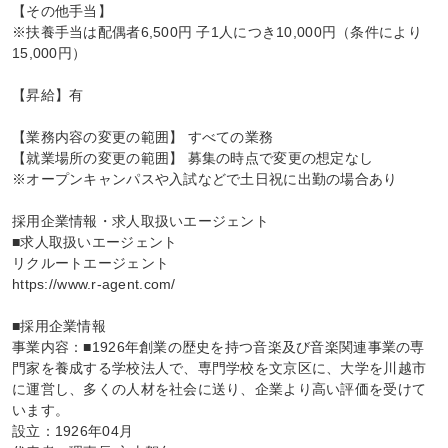
【その他手当】

※扶養手当は配偶者6,500円 子1人につき10,000円（条件により
15,000円）

【昇給】有

【業務内容の変更の範囲】 すべての業務

【就業場所の変更の範囲】 募集の時点で変更の想定なし

※オープンキャンパスや入試などで土日祝に出勤の場合あり

採用企業情報・求人取扱いエージェント

■求人取扱いエージェント

リクルートエージェント

https://www.r-agent.com/

■採用企業情報

事業内容：■1926年創業の歴史を持つ音楽及び音楽関連事業の専
門家を養成する学校法人で、専門学校を文京区に、大学を川越市
に運営し、多くの人材を社会に送り、企業より高い評価を受けて
います。

設立：1926年04月
