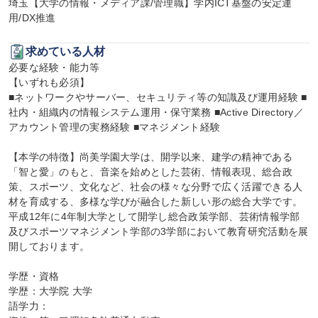
埼玉【大学の情報・メディア課/管理職】学内ICT基盤の安定運
用/DX推進
求めている人材
必要な経験・能力等

【いずれも必須】

■ネットワークやサーバー、セキュリティ等の知識及び運用経験 ■
社内・組織内の情報システム運用・保守業務 ■Active Directory／
アカウント管理の実務経験 ■マネジメント経験

【本学の特徴】尚美学園大学は、開学以来、建学の精神である
「智と愛」のもと、音楽を始めとした芸術、情報表現、総合政
策、スポーツ、文化など、社会の様々な分野で広く活躍できる人
材を育成する、多様な学びが融合した新しい形の総合大学です。
平成12年に4年制大学として開学し総合政策学部、芸術情報学部
及びスポーツマネジメント学部の3学部において教育研究活動を展
開しております。

学歴・資格

学歴：大学院 大学

語学力：
