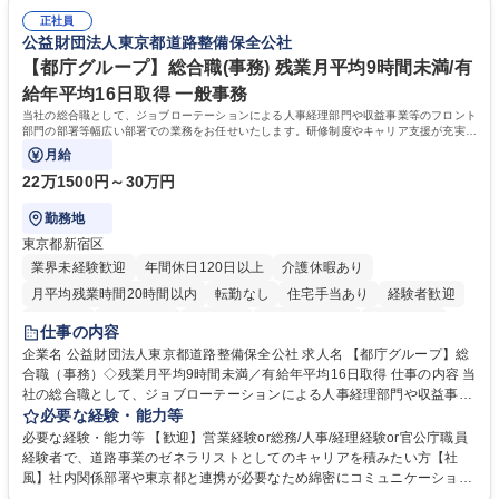
連 ・衛生管理 ・防災関連・公的助成金の管理・オフィス、ファシリティ
院 大学 高専 短大 専修学校 高校 語学力： 資格：
管理 ・福利厚生関連 ・職員からの問合せ、相談対応 ・その他日常の総務
正社員
公益財団法人東京都道路整備保全公社
業務全般 募集職種 【東京／文京区】公益財団法人の総務人事業務／年間
休日125日
【都庁グループ】総合職(事務) 残業月平均9時間未満/有
給年平均16日取得 一般事務
当社の総合職として、ジョブローテーションによる人事経理部門や収益事業等のフロント
部門の部署等幅広い部署での業務をお任せいたします。研修制度やキャリア支援が充実し
ております！ ※下記業務詳細
月給
22万1500円～30万円
勤務地
東京都新宿区
業界未経験歓迎
年間休日120日以上
介護休暇あり
月平均残業時間20時間以内
転勤なし
住宅手当あり
経験者歓迎
研修あり
退職金あり
賞与あり
完全週休2日制
交通費支給
仕事の内容
駅近5分以内
資格取得手当あり
食事補助あり
企業名 公益財団法人東京都道路整備保全公社 求人名 【都庁グループ】総
合職（事務）◇残業月平均9時間未満／有給年平均16日取得 仕事の内容 当
社の総合職として、ジョブローテーションによる人事経理部門や収益事業
等のフロント部門の部署等幅広い部署での業務をお任せいたします。研修
必要な経験・能力等
制度やキャリア支援が充実しております！ ※下記業務詳細 【業務詳細】■
必要な経験・能力等 【歓迎】営業経験or総務/人事/経理経験or官公庁職員
管理部門：広報、人事、経理など当公社の運営に係る管理業務 ■収益部
経験者で、道路事業のゼネラリストとしてのキャリアを積みたい方【社
門：駐車場の新規開拓、管理運営、新宿駅西口広場の「イベントコーナ
風】社内関係部署や東京都と連携が必要なため綿密にコミュニケーション
ー」などの管理運営 ■道路部門：整備の急がれる骨格幹線道路や木造住宅
を図っています。 【業務の魅力】■幅広く携われる：総合職（事務）で