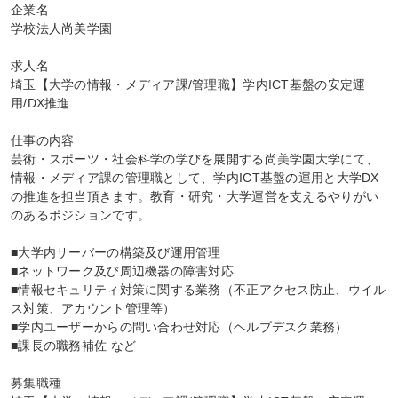
企業名

学校法人尚美学園

求人名

埼玉【大学の情報・メディア課/管理職】学内ICT基盤の安定運
用/DX推進

仕事の内容

芸術・スポーツ・社会科学の学びを展開する尚美学園大学にて、
情報・メディア課の管理職として、学内ICT基盤の運用と大学DX
の推進を担当頂きます。教育・研究・大学運営を支えるやりがい
のあるポジションです。

■大学内サーバーの構築及び運用管理

■ネットワーク及び周辺機器の障害対応

■情報セキュリティ対策に関する業務（不正アクセス防止、ウイル
ス対策、アカウント管理等）

■学内ユーザーからの問い合わせ対応（ヘルプデスク業務）

■課長の職務補佐 など

募集職種
