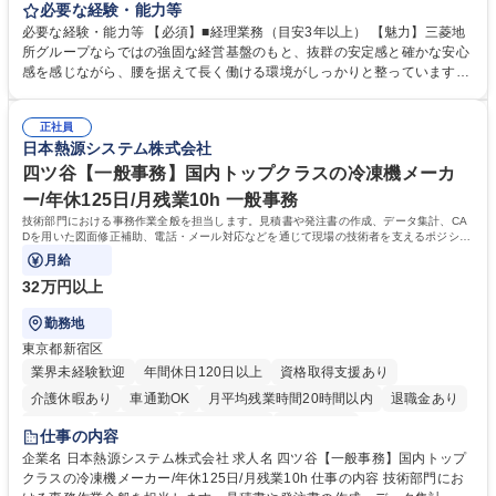
活かして主体的にバックオフィスを支えるポジションです。 経理業務全般
必要な経験・能力等
をお任せします。 ■出納業務（日々の入出金、経費精算業務） ■管理会
必要な経験・能力等 【必須】■経理業務（目安3年以上） 【魅力】三菱地
計・税務（月次実績資料作成、四半期決算、税務全般など） 募集職種
所グループならではの強固な経営基盤のもと、抜群の安定感と確かな安心
【経理】三菱地所グループ/休日122日/フレックス/働きやすい環境
感を感じながら、腰を据えて長く働ける環境がしっかりと整っています。
当社では現在、働き方改革や徹底した業務効率化を推進中。ワークライフ
バランスの実現に向けて有給休暇の取得を強力に後押ししており、長期休
正社員
暇の取得はもちろん、日々のプライベートの時間も十分に確保できるよ
日本熱源システム株式会社
う、職場環境が整備されています。 「これまでの経理経験を活かしつつ、
仕事も私生活も両立させたい」という方におすすめです。 学歴・資格 学
四ツ谷【一般事務】国内トップクラスの冷凍機メーカ
歴：大学院 大学 高専 短大 専修学校 高校 語学力： 資格：日商簿記検定3
ー/年休125日/月残業10h 一般事務
級
技術部門における事務作業全般を担当します。見積書や発注書の作成、データ集計、CA
Dを用いた図面修正補助、電話・メール対応などを通じて現場の技術者を支えるポジショ
ンです。
月給
32万円以上
勤務地
東京都新宿区
業界未経験歓迎
年間休日120日以上
資格取得支援あり
介護休暇あり
車通勤OK
月平均残業時間20時間以内
退職金あり
賞与あり
交通費支給
駅近5分以内
土日祝休み
仕事の内容
企業名 日本熱源システム株式会社 求人名 四ツ谷【一般事務】国内トップ
クラスの冷凍機メーカー/年休125日/月残業10h 仕事の内容 技術部門にお