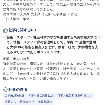
文化」を教育研究のテーマとして、常に全人教育の立場から高等
教育のあり方を模索してきました。

決算情報：決算期 売上高 非公開 経常利益 非公開

※決済単位：単体
仕事に関するPR
芸術・スポーツ・社会科学の学びを展開する尚美学園大学に
て、情報・メディア課の管理職として、学内ICT基盤の運用
と大学DXの推進を担当頂きます。教育・研究・大学運営を支
えるやりがいのあるポジションです。
企業・求人の特色

尚美学園大学は、開学以来、建学の精神である「智と愛」のも
と、音楽を始めとした芸術、情報表現、総合政策、スポーツ、文
化など、社会の様々な分野で広く活躍できる人材を育成する、多
様な学びが融合した新しい形の総合大学です。
仕事の特徴
業界未経験歓迎
年間休日120日以上
月平均残業時間20時間以内
転勤なし
退職金あり
土日祝休み