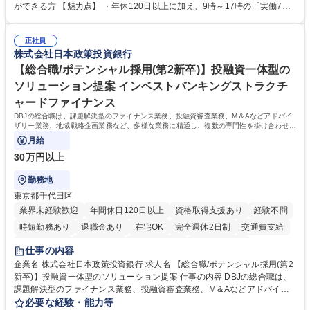
・年会費の徴収管理や入金データの照合確認 【問い合わせ対応】 ・会員
ができる方 【魅力点】 ・年休120日以上に加え、9時～17時の「実働7時
（医師）からの電話、FAX、ネット申請に伴う相談受付 ・複雑な案件のへ
間勤務」で残業も少なくワークライフバランスは抜群です。 【将来的な業
のエスカレーション・連携対応 募集職種 第二新卒歓迎！【正社員事務】
務（各種委員会運営）】 ・学会内における各種委員会のスケジュール調
年休120日/デスクワーク中心で残業少なめ
正社員
整、資料作成、当日の運営サポート 学歴・資格 学歴：大学院 大学 語学
株式会社日本政策投資銀行
力： 資格：
【総合職/ポテンシャル採用(第2新卒)】投融資一体型の
ソリューション提案 インベストバンキングストラクチ
ャードファイナンス
DBJの総合職は、課題解決型のファイナンス業務、投融資審査業務、M＆Aなどアドバイ
ザリー業務、地域戦略企画業務など、多様な業務に精通し、複数の専門性を掛け合わせて
広く社会に貢献していく職種です。
月給
30万円以上
勤務地
東京都千代田区
業界未経験歓迎
年間休日120日以上
資格取得支援あり
経験不問
時短勤務あり
退職金あり
在宅OK
完全週休2日制
交通費支給
駅近5分以内
土日祝休み
第二新卒歓迎
寮・社宅あり
仕事の内容
食事補助あり
託児所あり
企業名 株式会社日本政策投資銀行 求人名 【総合職/ポテンシャル採用(第2
新卒)】投融資一体型のソリューション提案 仕事の内容 DBJの総合職は、
課題解決型のファイナンス業務、投融資審査業務、M＆Aなどアドバイザ
リー業務、地域戦略企画業務など、多様な業務に精通し、複数の専門性を
必要な経験・能力等