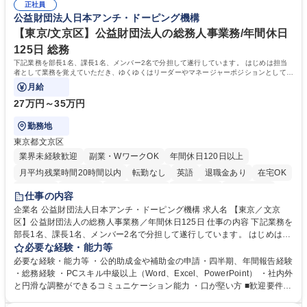
正社員
リスト志向をお持ちの方 学歴・資格 学歴：大学院 大学 語学力： 資格：
公益財団法人日本アンチ・ドーピング機構
【東京/文京区】公益財団法人の総務人事業務/年間休日
125日 総務
下記業務を部長1名、課長1名、メンバー2名で分担して遂行しています。 はじめは担当
者として業務を覚えていただき、ゆくゆくはリーダーやマネージャーポジションとして活
躍いただくことを期待しています。
月給
27万円～35万円
勤務地
東京都文京区
業界未経験歓迎
副業・WワークOK
年間休日120日以上
月平均残業時間20時間以内
転勤なし
英語
退職金あり
在宅OK
賞与あり
育休あり
完全週休2日制
交通費支給
土日祝休み
仕事の内容
食事補助あり
企業名 公益財団法人日本アンチ・ドーピング機構 求人名 【東京／文京
区】公益財団法人の総務人事業務／年間休日125日 仕事の内容 下記業務を
部長1名、課長1名、メンバー2名で分担して遂行しています。 はじめは担
当者として業務を覚えていただき、ゆくゆくはリーダーやマネージャーポ
必要な経験・能力等
ジションとして活躍いただくことを期待しています。 【総務・人事グルー
必要な経験・能力等 ・公的助成金や補助金の申請・四半期、年間報告経験
プの業務内容】 ・人事制度関連 ・採用活動 ・教育研修の企画、実行 ・勤
・総務経験 ・PCスキル中級以上（Word、Excel、PowerPoint） ・社内外
怠管理 ・官公庁への各種提出 ・法定の会議運営（評議員会、理事会） ・
と円滑な調整ができるコミュニケーション能力 ・口が堅い方 ■歓迎要件
コンプライアンス ・内部規程やルールの管理、整備、文書管理 ・契約関
・採用業務経験 ・英語に抵抗がない方 ・営業経験 学歴・資格 学歴：大学