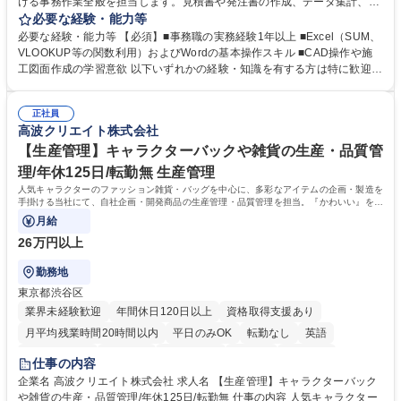
ける事務作業全般を担当します。見積書や発注書の作成、データ集計、C
ADを用いた図面修正補助、電話・メール対応などを通じて現場の技術者
必要な経験・能力等
を支えるポジションです。 【仕事内容】■資料の整理、作成、ファイリン
必要な経験・能力等 【必須】■事務職の実務経験1年以上 ■Excel（SUM、
グ、受発注等のデータ入力 ■工事見積書や発注書など案件に関する書面の
VLOOKUP等の関数利用）およびWordの基本操作スキル ■CAD操作や施
作成および管理■Excel関数を用いたデータ集計および管理■CAD操作によ
工図面作成の学習意欲 以下いずれかの経験・知識を有する方は特に歓迎し
る設備施工図の作成補助および図面修正■電話対応、メール対応、備品受
ます！ ■建設会社やサブコン会社での事務職経験 ■CADの使用経験 ■施工
発注処理■技術部門や現場担当者との連絡調整業務 ※必要な知識は業務の
図面の作成経験 ■配管図面の作成経験 ※SUM・VLOOKUP・SUMIFなど
中で少しずつ身につけられますので、専門知識を持たない方でも安心して
正社員
を使用しますが既存フォーマットへの入力・修正が中心です。一から関数
高波クリエイト株式会社
ご応募いただけます。 募集職種 四ツ谷【一般事務】国内トップクラスの
を組むことはありませんのでご安心ください。 学歴・資格 学歴：大学院
冷凍機メーカー/年休125日/月残業10h
大学 高専 短大 専修学校 高校 語学力： 資格：第一種運転免許普通自動車
【生産管理】キャラクターバックや雑貨の生産・品質管
理/年休125日/転勤無 生産管理
人気キャラクターのファッション雑貨・バッグを中心に、多彩なアイテムの企画・製造を
手掛ける当社にて、自社企画・開発商品の生産管理・品質管理を担当。『かわいい』を届
けるやりがいのあるポジションです。
月給
26万円以上
勤務地
東京都渋谷区
業界未経験歓迎
年間休日120日以上
資格取得支援あり
月平均残業時間20時間以内
平日のみOK
転勤なし
英語
住宅手当あり
研修あり
退職金あり
在宅OK
賞与あり
仕事の内容
完全週休2日制
交通費支給
駅近5分以内
中国語
土日祝休み
企業名 高波クリエイト株式会社 求人名 【生産管理】キャラクターバック
や雑貨の生産・品質管理/年休125日/転勤無 仕事の内容 人気キャラクター