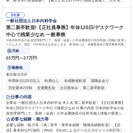
事、経理等の実務経験） 【魅力】設立約70年の強固な基盤と、人を育て
ネジメント業務 農林中央金庫の店舗移転、レイアウト変更等のオフィス環
る「ホワイト」な就業環境 特徴: 1956年設立の農林中央金庫100%出資会
境構築、ビル管理・設備管理、警備、車両運行管理等 ■自社の組織運営に
社。充実した福利厚生と、ワークライフバランスの整った環境がありま
関する各種業務（経営企画、総務、人事、経理等） 募集職種 【事務系総
正社員
す。 また、業務がしっかりと基準化されており、中途入社でも質問しやす
一般社団法人日本内科学会
合職】農林中央金庫のバックオフィス業務/安定基盤/年休120日
く馴染みやすい和やかな社風です。さらに、簿記やファシリティマネジャ
ーなどの資格取得に向けた費用負担や報奨金制度が非常に手厚く、成長で
第二新卒歓迎!【正社員事務】年休120日/デスクワーク
きる環境です。 学歴・資格 学歴：大学院 大学 高専 短大 語学力： 資格：
中心で残業少なめ 一般事務
日商簿記検定2級
日本内科学会の会員管理部門にて、医師（会員）の年会費徴収や住所等個人情報の変更シ
ステム入力、電話・FAX対応をお任せします。将来的には、各種委員会の運営事務局業務
などにも幅広く携わっていただきます。
月給
23万円～27万円
勤務地
東京都文京区
年間休日120日以上
転勤なし
未経験者歓迎
退職金あり
完全週休2日制
交通費支給
土日祝休み
第二新卒歓迎
仕事の内容
企業名 一般社団法人日本内科学会 求人名 第二新卒歓迎！【正社員事務】
年休120日/デスクワーク中心で残業少なめ 仕事の内容 日本内科学会の会
員管理部門にて、医師（会員）の年会費徴収や住所等個人情報の変更シス
テム入力、電話・FAX対応をお任せします。将来的には、各種委員会の運
必要な経験・能力等
営事務局業務などにも幅広く携わっていただきます。 【会員管理・データ
必要な経験・能力等 《第二新卒・業界未経験・職種未経験歓迎》 【必
入力業務】 ・医師（会員）の住所変更、個人情報のシステム登録・更新
須】基本的なPC操作（Word、Excelによるデータ入力やメール対応等）