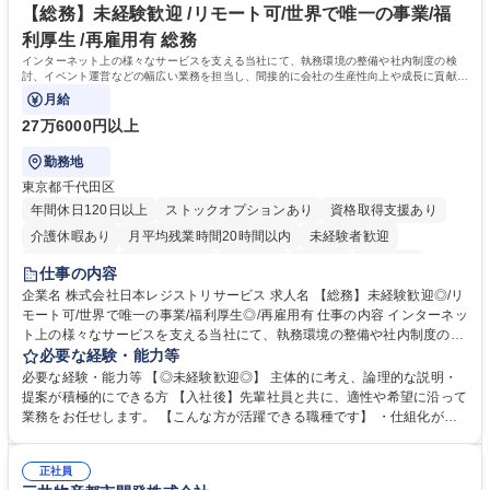
リモート等相談可
自社工場と海外拠点の強固な連携によるワンストップサービスが最大の強
【総務】未経験歓迎 /リモート可/世界で唯一の事業/福
みです。 学歴・資格 学歴：大学院 大学 語学力：英語 資格：
利厚生 /再雇用有 総務
インターネット上の様々なサービスを支える当社にて、執務環境の整備や社内制度の検
討、イベント運営などの幅広い業務を担当し、間接的に会社の生産性向上や成長に貢献し
ている部署です。
月給
27万6000円以上
勤務地
東京都千代田区
年間休日120日以上
ストックオプションあり
資格取得支援あり
介護休暇あり
月平均残業時間20時間以内
未経験者歓迎
住宅手当あり
時短勤務あり
研修あり
在宅OK
賞与あり
仕事の内容
完全週休2日制
交通費支給
駅近5分以内
土日祝休み
服装自由
企業名 株式会社日本レジストリサービス 求人名 【総務】未経験歓迎◎/リ
モート可/世界で唯一の事業/福利厚生◎/再雇用有 仕事の内容 インターネッ
ト上の様々なサービスを支える当社にて、執務環境の整備や社内制度の検
討、イベント運営などの幅広い業務を担当し、間接的に会社の生産性向上
必要な経験・能力等
や成長に貢献している部署です。 会社の全メンバーが安心して長く成果を
必要な経験・能力等 【◎未経験歓迎◎】 主体的に考え、論理的な説明・
発揮できる環境を整えるために、毎日のメンテナンスや維持管理に加え、
提案が積極的にできる方 【入社後】先輩社員と共に、適性や希望に沿って
新たな施策検討を積極的に行っていただき、会社全体を巻き込み課題解決
業務をお任せします。 【こんな方が活躍できる職種です】 ・仕組化が好
を推進。 ・オフィス運営：執務環境の整備・物品管理・社内規定整備/改
き/得意・協働の姿勢を持っている・優先順位付け、マルチタスクが得意・
善・イベント企画/運営・非常時の対応 など、本人の希望や適性によって
様々な立場で物事を考えられる・定型業務だけでなく突発的な出来事にも
幅広い業務の体得が可能で、多様なキャリアパスを描くことも可能です。
正社員
対処できる・新しいことに興味関心がある 【魅力】■自己啓発支援：資格