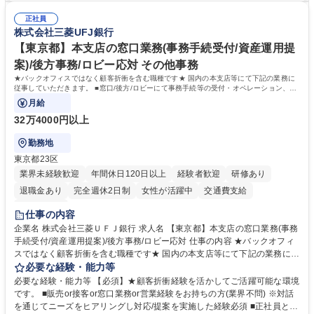
て学んでいただきます。 募集職種 【第二新卒】事務系総合職 #関西を代
した。https://www.osakagas.co.jp/company/press/pr2024/1777576_564
表するインフラ企業 #ポテンシャル採用
正社員
72.html ■エネルギーセキュリティの不安定化や気候変動による自然災害の
株式会社三菱UFJ銀行
甚大化など、これまで以上に社会課題解決の重要性が高まっています。
「未来の日常」の創造に向けて持続可能な社会の実現に貢献してまいりま
【東京都】本支店の窓口業務(事務手続受付/資産運用提
す。 学歴・資格 学歴：大学院 大学 語学力： 資格：
案)/後方事務/ロビー応対 その他事務
★バックオフィスではなく顧客折衝を含む職種です★ 国内の本支店等にて下記の業務に
従事していただきます。 ■窓口/後方/ロビーにて事務手続等の受付・オペレーション、お
客様対応
月給
32万4000円以上
勤務地
東京都23区
業界未経験歓迎
年間休日120日以上
経験者歓迎
研修あり
退職金あり
完全週休2日制
女性が活躍中
交通費支給
土日祝休み
仕事の内容
企業名 株式会社三菱ＵＦＪ銀行 求人名 【東京都】本支店の窓口業務(事務
手続受付/資産運用提案)/後方事務/ロビー応対 仕事の内容 ★バックオフィ
スではなく顧客折衝を含む職種です★ 国内の本支店等にて下記の業務に従
事していただきます。 ■窓口/後方/ロビーにて事務手続等の受付・オペレ
必要な経験・能力等
ーション、お客様対応 ■窓口にて、ご来店された個人のお客様に対して金
必要な経験・能力等 【必須】★顧客折衝経験を活かしてご活躍可能な環境
融商品のご提案 ■効率的な事務運用の検討・構築等 ≪業務紹介：ご応募前
です。 ■販売or接客or窓口業務or営業経験をお持ちの方(業界不問) ※対話
に必ずご覧ください≫ ※記事 https://www.mysite.bk.mufg.jp/career/circle/
を通じてニーズをヒアリングし対応/提案を実施した経験必須 ■正社員とし