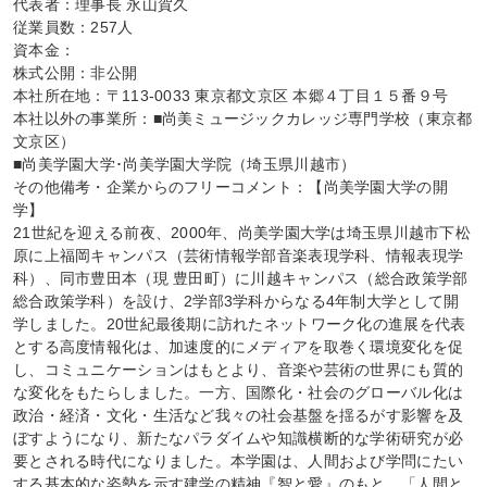
代表者：理事長 永山賀久

従業員数：257人

資本金：

株式公開：非公開

本社所在地：〒113-0033 東京都文京区 本郷４丁目１５番９号

本社以外の事業所：■尚美ミュージックカレッジ専門学校（東京都
文京区）

■尚美学園大学･尚美学園大学院（埼玉県川越市）

その他備考・企業からのフリーコメント：【尚美学園大学の開
学】

21世紀を迎える前夜、2000年、尚美学園大学は埼玉県川越市下松
原に上福岡キャンパス（芸術情報学部音楽表現学科、情報表現学
科）、同市豊田本（現 豊田町）に川越キャンパス（総合政策学部
総合政策学科）を設け、2学部3学科からなる4年制大学として開
学しました。20世紀最後期に訪れたネットワーク化の進展を代表
とする高度情報化は、加速度的にメディアを取巻く環境変化を促
し、コミュニケーションはもとより、音楽や芸術の世界にも質的
な変化をもたらしました。一方、国際化・社会のグローバル化は
政治・経済・文化・生活など我々の社会基盤を揺るがす影響を及
ぼすようになり、新たなパラダイムや知識横断的な学術研究が必
要とされる時代になりました。本学園は、人間および学問にたい
する基本的な姿勢を示す建学の精神『智と愛』のもと、「人間と