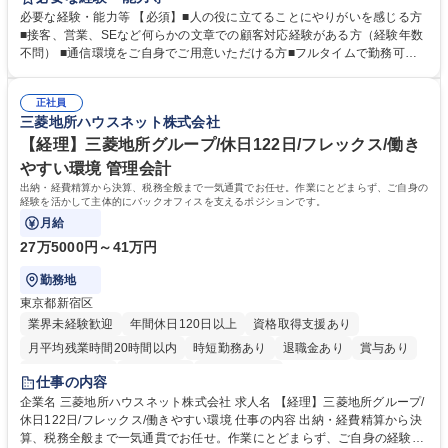
（Digiops：デジオプス）と運用構築の業務となります。 ■お問い合わせ
必要な経験・能力等 【必須】■人の役に立てることにやりがいを感じる方
対応業務全般（システム入力、契約手続き含む） ■デジタルコミュニケー
■接客、営業、SEなど何らかの文章での顧客対応経験がある方（経験年数
ションツール（メール、SMS、LINE等）を使用 ■お客様のニーズに応じた
不問） ■通信環境をご自身でご用意いただける方■フルタイムで勤務可能
新プラン案内やトラブル対応 ■土日祝は主にメールでの対応、緊急度の高
な方 ※土日祝は1名体制となるため一人の環境で責任を持って業務を行っ
い問い合わせを優先 ■緊急時の電話対応 エネルギー×Tech！お客様に寄り
ていただける方【歓迎要件】■再生可能エネルギーを世の中に広め地球環
添ってサービス提供できることが魅力 募集職種 【リモート/カスタマーサ
正社員
境に貢献したい■改善提案や改善アクション等新しいことに意欲がある方
三菱地所ハウスネット株式会社
クセス】平日夕方以降を中心にリモートワークで対応
【英語（語学力）】■翻訳ツールを用い英語でコミュニケーションをとる
ことに抵抗がない方■英語は話せなくても問題はありませんが、英語が話
【経理】三菱地所グループ/休日122日/フレックス/働き
せますと、よりチャンスが広がります。※日本語がネイティブレベル必須
やすい環境 管理会計
学歴・資格 学歴：大学院 大学 高専 短大 専修学校 高校 語学力： 資格：
出納・経費精算から決算、税務全般まで一気通貫でお任せ。作業にとどまらず、ご自身の
経験を活かして主体的にバックオフィスを支えるポジションです。
月給
27万5000円～41万円
勤務地
東京都新宿区
業界未経験歓迎
年間休日120日以上
資格取得支援あり
月平均残業時間20時間以内
時短勤務あり
退職金あり
賞与あり
完全週休2日制
交通費支給
寮・社宅あり
仕事の内容
企業名 三菱地所ハウスネット株式会社 求人名 【経理】三菱地所グループ/
休日122日/フレックス/働きやすい環境 仕事の内容 出納・経費精算から決
算、税務全般まで一気通貫でお任せ。作業にとどまらず、ご自身の経験を