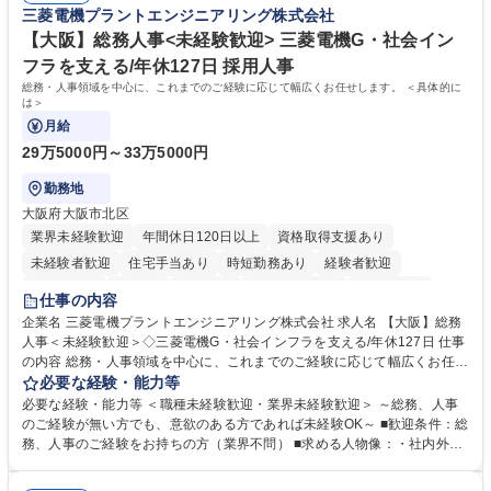
三菱電機プラントエンジニアリング株式会社
業務職/三井物産グループ/平均残業時間10H/完全週休2日
方。多様な関係者と謙虚に信頼関係を構築でき、期限を意識したスケジュ
ール管理が出来る方。※将来的に他部署（営業部門、コーポレート部門）
【大阪】総務人事<未経験歓迎> 三菱電機G・社会イン
へのジョブローテーションの可能性があります。 学歴・資格 学歴：大学
フラを支える/年休127日 採用人事
院 大学 語学力： 資格：宅地建物取引士
総務・人事領域を中心に、これまでのご経験に応じて幅広くお任せします。 ＜具体的に
は＞
月給
29万5000円～33万5000円
勤務地
大阪府大阪市北区
業界未経験歓迎
年間休日120日以上
資格取得支援あり
未経験者歓迎
住宅手当あり
時短勤務あり
経験者歓迎
退職金あり
在宅OK
賞与あり
完全週休2日制
交通費支給
仕事の内容
駅近5分以内
土日祝休み
服装自由
寮・社宅あり
食事補助あり
企業名 三菱電機プラントエンジニアリング株式会社 求人名 【大阪】総務
人事＜未経験歓迎＞◇三菱電機G・社会インフラを支える/年休127日 仕事
の内容 総務・人事領域を中心に、これまでのご経験に応じて幅広くお任せ
します。 ＜具体的には＞ ・総務/人事労務（給与・社保・勤怠管理など）
必要な経験・能力等
・採用・教育研修 ・福利厚生運用 など ※基本的には事務所勤務ですが、
必要な経験・能力等 ＜職種未経験歓迎・業界未経験歓迎＞ ～総務、人事
採用や教育等の業務内容により、関西圏以外への日帰り・宿泊を伴う国内
のご経験が無い方でも、意欲のある方であれば未経験OK～ ■歓迎条件：総
出張もございます。 ※担当業務を持ちつつ、お互いに助け合いながら、総
務、人事のご経験をお持ちの方（業界不問） ■求める人物像：・社内外の
務部という組織として協力しながら進める体制です。 募集職種 【大阪】
関係各部門との調整を率先して行い、業務を円滑に遂行できる協調性やコ
総務人事＜未経験歓迎＞◇三菱電機G・社会インフラを支える/年休127日
ミュニケーション能力を持っている方 ・人事総務領域に興味がありゼネラ