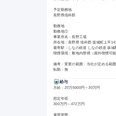
予定勤務地

長野県埴科郡

勤務地

勤務地①

事業所名：長野工場

所在地：長野県 埴科郡 坂城町上平14
最寄駅：しなの鉄道 しなの鉄道 坂城駅
喫煙環境：敷地内禁煙（屋外喫煙可能
備考：変更の範囲：当社が定める範囲
転勤：無
給与
月給：20万5000円～30万円

想定年収

300万円～472万円

雇用形態
