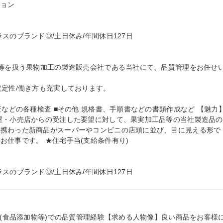
ョン

のブランド◎/土日休み/年間休日127日

ス等を扱う果物加工の製造販売会社である当社にて、品質管理をお任せ
定性/働き方も充実しております。

査などの各種検査 ■その他 規格書、手順書などの書類作成など 【魅力
屋・小売店からの受注した要望に対して、果実加工品等の当社製造品の
の携わった新商品がスーパーやコンビニの店頭に並び、目に見える形で
仕事です。 ★住宅手当(支給条件有り)

スのブランド◎/土日休み/年間休日127日
界(食品添加物等)での品質管理経験【求める人物像】良い商品をお客様