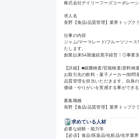
株式会社デイリーフーズコーポレーシ
求人名

長野【食品/品質管理】業界トップクラス
仕事の内容

ジャム/マーマレード/フルーツソー
たします。

創業以来54期連続黒字経営！◎事業安
【詳細】■細菌検査/官能検査/原料検
お取引先の飲料・菓子メーカー/卸問
品質管理を担当いただきます。自身
価値・やりがいを実感する事ができるお
募集職種

長野【食品/品質管理】業界トップクラ
求めている人材
必要な経験・能力等

【必須】食品/医薬品/化粧品/化学業