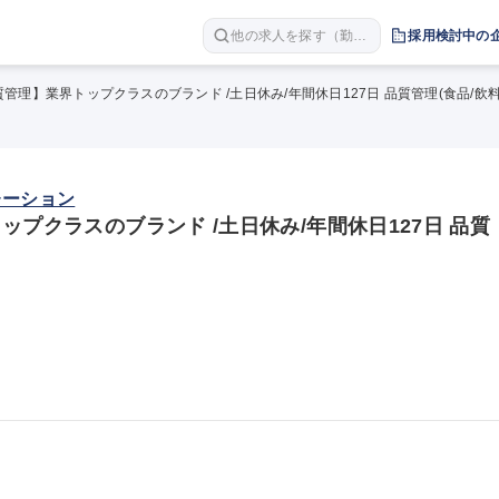
他の求人を探す（勤務
採用検討中の
地 職種 年収など）
管理】業界トップクラスのブランド /土日休み/年間休日127日 品質管理(食品/飲料
レーション
ップクラスのブランド /土日休み/年間休日127日 品質