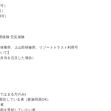
可）

）

可）

保険 労災保険

保養所、上山田研修所、リゾートトラスト利用可

いて】

弁当を注文した場合）

てはまる方のみ)

居住している者（家族同居OK）

者

補助を受給していない者