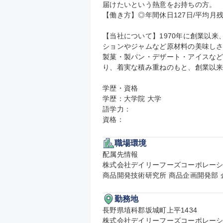
届けたいという熱意をお持ちの方。

【働き方】◎年間休日127日/平均月残
【当社について】1970年に創業以
ションやジャムなど原材料の美味し
製菓・製パン・デザート・アイスな
り、着実な積み重ねのもと、創業以来
学歴・資格

学歴：大学院 大学

語学力：

資格：
職場環境
配属先情報

株式会社デイリーフーズコーポレーシ
商品開発技術研究所 商品企画開発部 
勤務地
長野県埴科郡坂城町上平1434

株式会社デイリーフーズコーポレーシ