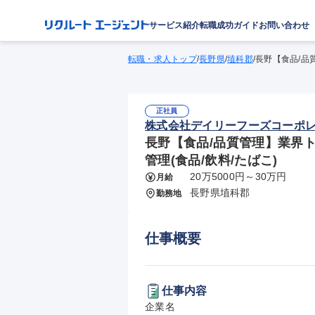
サービス紹介
転職成功ガイド
お問い合わせ
転職・求人トップ
/
長野県
/
埴科郡
/
長野【食品/品質
正社員
株式会社デイリーフーズコーポ
長野【食品/品質管理】業界ト
管理(食品/飲料/たばこ)
20万5000円～30万円
月給
長野県埴科郡
勤務地
仕事概要
仕事内容
企業名
