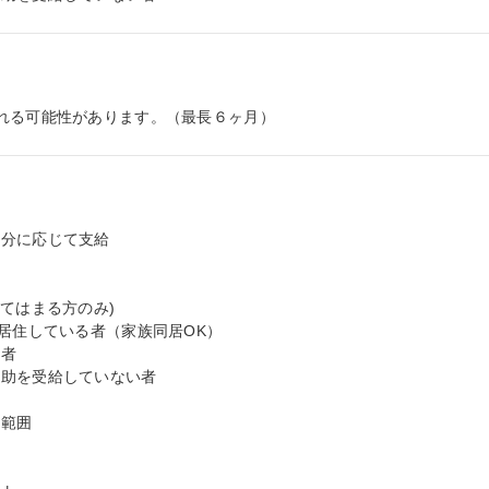
れる可能性があります。（最長６ヶ月）
分に応じて支給

てはまる方のみ)

居住している者（家族同居OK）

者

助を受給していない者

範囲


