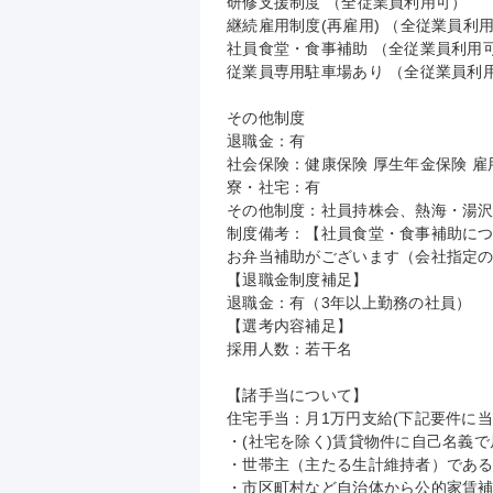
研修支援制度 （全従業員利用可）

継続雇用制度(再雇用) （全従業員利用
社員食堂・食事補助 （全従業員利用可
従業員専用駐車場あり （全従業員利用
その他制度

退職金：有

社会保険：健康保険 厚生年金保険 雇用
寮・社宅：有

その他制度：社員持株会、熱海・湯沢
制度備考：【社員食堂・食事補助につ
お弁当補助がございます（会社指定の
【退職金制度補足】

退職金：有（3年以上勤務の社員）

【選考内容補足】

採用人数：若干名

【諸手当について】

住宅手当：月1万円支給(下記要件に当
・(社宅を除く)賃貸物件に自己名義で
・世帯主（主たる生計維持者）である
・市区町村など自治体から公的家賃