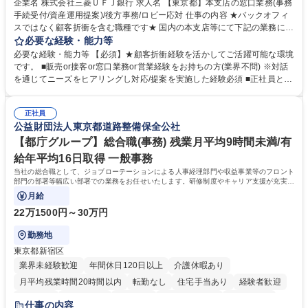
企業名 株式会社三菱ＵＦＪ銀行 求人名 【東京都】本支店の窓口業務(事務
手続受付/資産運用提案)/後方事務/ロビー応対 仕事の内容 ★バックオフィ
スではなく顧客折衝を含む職種です★ 国内の本支店等にて下記の業務に従
事していただきます。 ■窓口/後方/ロビーにて事務手続等の受付・オペレ
必要な経験・能力等
ーション、お客様対応 ■窓口にて、ご来店された個人のお客様に対して金
必要な経験・能力等 【必須】★顧客折衝経験を活かしてご活躍可能な環境
融商品のご提案 ■効率的な事務運用の検討・構築等 ≪業務紹介：ご応募前
です。 ■販売or接客or窓口業務or営業経験をお持ちの方(業界不問) ※対話
に必ずご覧ください≫ ※記事 https://www.mysite.bk.mufg.jp/career/circle/
を通じてニーズをヒアリングし対応/提案を実施した経験必須 ■正社員とし
article17/ ※動画 https://youtu.be/H-S7HaJqqbg 募集職種 【東京都】本支
ての就業経験1年以上 【歓迎】■金融業界での就業経験■銀行での預金為替
店の窓口業務(事務手続受付/資産運用提案)/後方事務/ロビー応対
事務経験 ■金融商品の提案・販売経験 ≪魅力≫研修やOJT環境が整ってい
正社員
るので安心して入行いただけます。 幅広いキャリアの選択肢があり、公募
公益財団法人東京都道路整備保全公社
や社内副業等を活用し、 一人ひとりが挑戦できるカルチャーが浸透してい
ます。 学歴・資格 学歴：大学院 大学 高専 短大 専修学校 高校 語学力：
【都庁グループ】総合職(事務) 残業月平均9時間未満/有
資格：
給年平均16日取得 一般事務
当社の総合職として、ジョブローテーションによる人事経理部門や収益事業等のフロント
部門の部署等幅広い部署での業務をお任せいたします。研修制度やキャリア支援が充実し
ております！ ※下記業務詳細
月給
22万1500円～30万円
勤務地
東京都新宿区
業界未経験歓迎
年間休日120日以上
介護休暇あり
月平均残業時間20時間以内
転勤なし
住宅手当あり
経験者歓迎
研修あり
退職金あり
賞与あり
完全週休2日制
交通費支給
仕事の内容