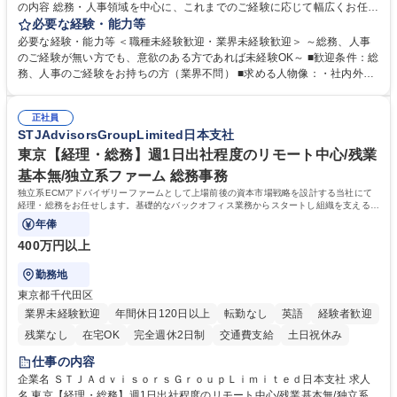
の内容 総務・人事領域を中心に、これまでのご経験に応じて幅広くお任せ
します。 ＜具体的には＞ ・総務/人事労務（給与・社保・勤怠管理など）
必要な経験・能力等
・採用・教育研修 ・福利厚生運用 など ※基本的には事務所勤務ですが、
必要な経験・能力等 ＜職種未経験歓迎・業界未経験歓迎＞ ～総務、人事
採用や教育等の業務内容により、関西圏以外への日帰り・宿泊を伴う国内
のご経験が無い方でも、意欲のある方であれば未経験OK～ ■歓迎条件：総
出張もございます。 ※担当業務を持ちつつ、お互いに助け合いながら、総
務、人事のご経験をお持ちの方（業界不問） ■求める人物像：・社内外の
務部という組織として協力しながら進める体制です。 募集職種 【大阪】
関係各部門との調整を率先して行い、業務を円滑に遂行できる協調性やコ
総務人事＜未経験歓迎＞◇三菱電機G・社会インフラを支える/年休127日
ミュニケーション能力を持っている方 ・人事総務領域に興味がありゼネラ
正社員
リスト志向をお持ちの方 学歴・資格 学歴：大学院 大学 語学力： 資格：
STJAdvisorsGroupLimited日本支社
東京【経理・総務】週1日出社程度のリモート中心/残業
基本無/独立系ファーム 総務事務
独立系ECMアドバイザリーファームとして上場前後の資本市場戦略を設計する当社にて
経理・総務をお任せします。基礎的なバックオフィス業務からスタートし組織を支える専
任担当として広く活躍できる環境です。
年俸
400万円以上
勤務地
東京都千代田区
業界未経験歓迎
年間休日120日以上
転勤なし
英語
経験者歓迎
残業なし
在宅OK
完全週休2日制
交通費支給
土日祝休み
仕事の内容
企業名 ＳＴＪＡｄｖｉｓｏｒｓＧｒｏｕｐＬｉｍｉｔｅｄ日本支社 求人
名 東京【経理・総務】週1日出社程度のリモート中心/残業基本無/独立系