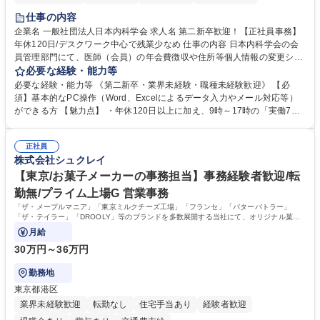
仕事の内容
企業名 一般社団法人日本内科学会 求人名 第二新卒歓迎！【正社員事務】
年休120日/デスクワーク中心で残業少なめ 仕事の内容 日本内科学会の会
員管理部門にて、医師（会員）の年会費徴収や住所等個人情報の変更シス
テム入力、電話・FAX対応をお任せします。将来的には、各種委員会の運
必要な経験・能力等
営事務局業務などにも幅広く携わっていただきます。 【会員管理・データ
必要な経験・能力等 《第二新卒・業界未経験・職種未経験歓迎》 【必
入力業務】 ・医師（会員）の住所変更、個人情報のシステム登録・更新
須】基本的なPC操作（Word、Excelによるデータ入力やメール対応等）
・年会費の徴収管理や入金データの照合確認 【問い合わせ対応】 ・会員
ができる方 【魅力点】 ・年休120日以上に加え、9時～17時の「実働7時
（医師）からの電話、FAX、ネット申請に伴う相談受付 ・複雑な案件のへ
間勤務」で残業も少なくワークライフバランスは抜群です。 【将来的な業
のエスカレーション・連携対応 募集職種 第二新卒歓迎！【正社員事務】
務（各種委員会運営）】 ・学会内における各種委員会のスケジュール調
年休120日/デスクワーク中心で残業少なめ
正社員
整、資料作成、当日の運営サポート 学歴・資格 学歴：大学院 大学 語学
株式会社シュクレイ
力： 資格：
【東京/お菓子メーカーの事務担当】事務経験者歓迎/転
勤無/プライム上場G 営業事務
「ザ・メープルマニア」「東京ミルクチーズ工場」「フランセ」「バターバトラー」
「ザ・テイラー」「DROOLY」等のブランドを多数展開する当社にて、オリジナル菓子
ブランド商品の事務業務をお任せいたします。
月給
30万円～36万円
勤務地
東京都港区
業界未経験歓迎
転勤なし
住宅手当あり
経験者歓迎