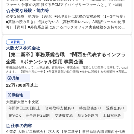
ファーム 仕事の内容 独立系ECMアドバイザリーファームとして上場前後
の資本市場戦略を設計する当社にて経理・総務をお任せします。基礎的な
必要な経験・能力等
バックオフィス業務からスタートし組織を支える専任担当として広く活躍
必要な経験・能力等 【必須】■経理または総務の実務経験（1～3年程度）
できる環境です。 ■日常経理、月次および年次決算サポート業務 ■本国
■英語の読み書きに抵抗がない方（高校卒業レベル。AI翻訳ツールの使用
（グローバル）との英文メール対応（AI翻訳ツール等を使用しての対応で
可）【尚可】■外資系企業におけるバックオフィス実務経験をお持ちの方
問題ございません） ■オフィス環境整備、郵便物の発送・受取等の総務業
【必須・尚可要件】簿記などの特別な資格や、TOEIC等のスコアは求めて
務全般 ■その他バックオフィス関連サポート ※ご経験に合わせて無理なく
おりません。日々の事務処理を丁寧かつ正確に行える方を歓迎します。
業務をお任せします。残業も基本的には発生せず、ご自身のペースで業務
正社員
【働き方について】現在は週4日程度の在宅勤務を実施しており、ワーク
大阪ガス株式会社
を進めやすく定着率の高い環境です。 募集職種 東京【経理・総務】週1日
ライフバランスを重視する方に最適な環境です（フルリモートも面接で相
出社程度のリモート中心/残業基本無/独立系ファーム
談可）。【求める人物像】幅広いバックオフィス業務に柔軟に対応でき、
【第二新卒】事務系総合職 #関西を代表するインフラ
社内外と円滑にコミュニケーションを取りながら業務を推進できる方 学
企業 #ポテンシャル採用 事業企画
歴・資格 学歴：大学院 大学 高専 短大 専修学校 高校 語学力： 資格：
事務系総合職として、人事総務、資源海外、事業企画、営業などの業務に従事していただ
きます。 【業務内容の一例】■所属事業部の勤労業務 ■海外に関係する各種業務 ■営業部
門の企画スタッフ、ルート営業
月給
22万7000円以上
勤務地
大阪府大阪市中央区
年間休日120日以上
資格取得支援あり
時短勤務あり
退職金あり
在宅OK
完全週休2日制
交通費支給
駅近5分以内
土日祝休み
服装自由
第二新卒歓迎
寮・社宅あり
食事補助あり
仕事の内容
企業名 大阪ガス株式会社 求人名 【第二新卒】事務系総合職 #関西を代表