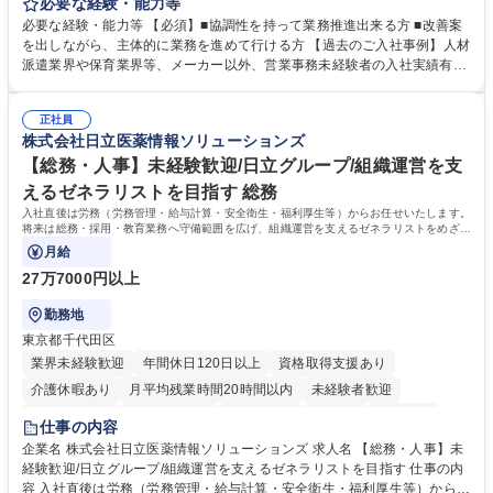
の作成・カタログ送付・来客対応・営業所内で発生する事務業務や業務改
必要な経験・能力等
善をお任せ。 【教育制度】ご入社後、育成担当とペアになりながらOJTに
必要な経験・能力等 【必須】■協調性を持って業務推進出来る方 ■改善案
て業務を覚えていただくことが可能です。業務システムがきちんと構築さ
を出しながら、主体的に業務を進めて行ける方 【過去のご入社事例】人材
れているため、スムーズに仕事に慣れることができる環境です。また、
派遣業界や保育業界等、メーカー以外、営業事務未経験者の入社実績有
「チームで成果を出す文化」があり、良いやり方を積極的に共有しながら
【当社の事務職について】単なる事務ではなく主体性を発揮したサポート
常に改善を目指す風土のため、安心して業務に取り組んでいただけます。
により、キーエンスの付加価値向上に貢献します。ベースの定型業務に加
募集職種 【大阪・京都・滋賀】営業事務 ※未経験可
正社員
えて、お客様や社員の状況に合わせ、能動的なサポート、改善の動きも期
株式会社日立医薬情報ソリューションズ
待され。組織を支えるスペシャリストとして、チームに貢献し、結果的に
社員から頼られる存在になることができます。平均19:30の退勤以降の業
【総務・人事】未経験歓迎/日立グループ/組織運営を支
務の持ち帰りも禁止されており、メリハリのある働き方となります。 学
えるゼネラリストを目指す 総務
歴・資格 学歴：大学院 大学 高専 短大 語学力： 資格：
入社直後は労務（労務管理・給与計算・安全衛生・福利厚生等）からお任せいたします。
将来は総務・採用・教育業務へ守備範囲を広げ、組織運営を支えるゼネラリストをめざせ
ます。
月給
27万7000円以上
勤務地
東京都千代田区
業界未経験歓迎
年間休日120日以上
資格取得支援あり
介護休暇あり
月平均残業時間20時間以内
未経験者歓迎
住宅手当あり
時短勤務あり
退職金あり
在宅OK
賞与あり
仕事の内容
育休あり
完全週休2日制
交通費支給
土日祝休み
寮・社宅あり
企業名 株式会社日立医薬情報ソリューションズ 求人名 【総務・人事】未
経験歓迎/日立グループ/組織運営を支えるゼネラリストを目指す 仕事の内
容 入社直後は労務（労務管理・給与計算・安全衛生・福利厚生等）からお