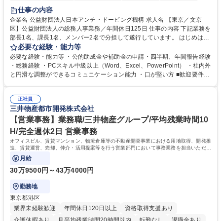
賞与あり
育休あり
完全週休2日制
交通費支給
土日祝休み
仕事の内容
食事補助あり
企業名 公益財団法人日本アンチ・ドーピング機構 求人名 【東京／文京
区】公益財団法人の総務人事業務／年間休日125日 仕事の内容 下記業務を
部長1名、課長1名、メンバー2名で分担して遂行しています。 はじめは担
当者として業務を覚えていただき、ゆくゆくはリーダーやマネージャーポ
必要な経験・能力等
ジションとして活躍いただくことを期待しています。 【総務・人事グルー
必要な経験・能力等 ・公的助成金や補助金の申請・四半期、年間報告経験
プの業務内容】 ・人事制度関連 ・採用活動 ・教育研修の企画、実行 ・勤
・総務経験 ・PCスキル中級以上（Word、Excel、PowerPoint） ・社内外
怠管理 ・官公庁への各種提出 ・法定の会議運営（評議員会、理事会） ・
と円滑な調整ができるコミュニケーション能力 ・口が堅い方 ■歓迎要件
コンプライアンス ・内部規程やルールの管理、整備、文書管理 ・契約関
・採用業務経験 ・英語に抵抗がない方 ・営業経験 学歴・資格 学歴：大学
連 ・衛生管理 ・防災関連・公的助成金の管理・オフィス、ファシリティ
院 大学 高専 短大 専修学校 高校 語学力： 資格：
管理 ・福利厚生関連 ・職員からの問合せ、相談対応 ・その他日常の総務
正社員
三井物産都市開発株式会社
業務全般 募集職種 【東京／文京区】公益財団法人の総務人事業務／年間
休日125日
【営業事務】業務職/三井物産グループ/平均残業時間10
H/完全週休2日 営業事務
オフィスビル、賃貸マンション、物流倉庫等の不動産開発事業における用地取得、開発推
進、賃貸運営、売却、仲介・活用提案等を行う営業部門において事務業務を担当いただき
ます。
月給
30万9500円～43万4000円
勤務地
東京都港区
業界未経験歓迎
年間休日120日以上
資格取得支援あり
介護休暇あり
月平均残業時間20時間以内
転勤なし
退職金あり