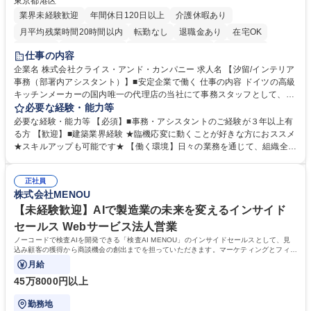
東京都港区
業界未経験歓迎
年間休日120日以上
介護休暇あり
月平均残業時間20時間以内
転勤なし
退職金あり
在宅OK
育休あり
完全週休2日制
インセンティブあり
交通費支給
仕事の内容
駅近5分以内
土日祝休み
企業名 株式会社クライス・アンド・カンパニー 求人名 【汐留/インテリア
事務（部署内アシスタント）】■安定企業で働く 仕事の内容 ドイツの高級
キッチンメーカーの国内唯一の代理店の当社にて事務スタッフとして、部
署内の事務業務全般をお任せいたします。 裁量を持って働いていただける
必要な経験・能力等
ため、スキルアップも可能です。 【部署内の事務業務全般】 ■サンプルの
必要な経験・能力等 【必須】■事務・アシスタントのご経験が３年以上有
仕分け・整理 ■電話応対 ■書類作成（会議資料、お客様宛請求書、支払書
る方 【歓迎】■建築業界経験 ★臨機応変に動くことが好きな方におススメ
類を取りまとめて経理へ提出等） ■ショールームアテンド・運営・予約業
★スキルアップも可能です★ 【働く環境】日々の業務を通じて、組織全体
務 ■広報・PR業務のアシスタント（SNS投稿補助、資料作成など） ■納品
のサポートを行い、成果を実感できる仕事です。また、コミュニケーショ
時の取扱説明書作成・送付（キッチン、機器等の商品） 募集職種 【汐留/
ンスキルや問題解決能力が磨かれ、キャリアアップのチャンスも豊富。チ
インテリア事務（部署内アシスタント）】■安定企業で働く
正社員
ームとの協力や新しいアイデアを活かす場もあり、やりがいを感じながら
株式会社MENOU
働けます。 【歓迎】 ■インテリアの業界のご経験が有る方■PCの作業に慣
れている方 学歴・資格 学歴：大学院 大学 高専 短大 専修学校 語学力： 資
【未経験歓迎】AIで製造業の未来を変えるインサイド
格：
セールス Webサービス法人営業
ノーコードで検査AIを開発できる「検査AI MENOU」のインサイドセールスとして、見
込み顧客の獲得から商談機会の創出までを担っていただきます。マーケティングとフィー
ルドセールスをつなぐ役割として、
月給
45万8000円以上
勤務地