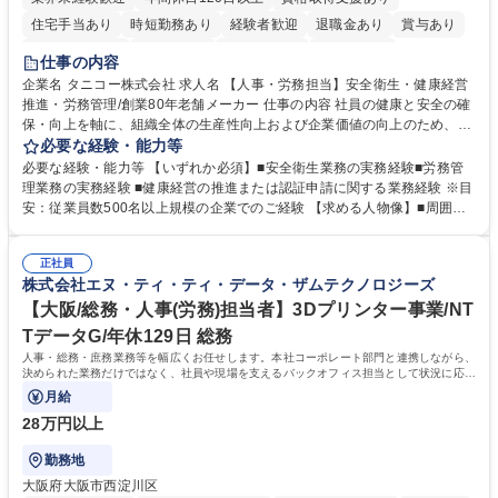
住宅手当あり
時短勤務あり
経験者歓迎
退職金あり
賞与あり
完全週休2日制
交通費支給
駅近5分以内
土日祝休み
仕事の内容
寮・社宅あり
企業名 タニコー株式会社 求人名 【人事・労務担当】安全衛生・健康経営
推進・労務管理/創業80年老舗メーカー 仕事の内容 社員の健康と安全の確
保・向上を軸に、組織全体の生産性向上および企業価値の向上のため、経
営層と密接に連携しながら、定型業務にとどまらず、制度設計や施策立案
必要な経験・能力等
などの上流工程から関与していただきます。 【主な業務内容】■安全衛生
必要な経験・能力等 【いずれか必須】■安全衛生業務の実務経験■労務管
業務（ストレスチェック、健康診断の運用、産業医との連携 など）■健康
理業務の実務経験 ■健康経営の推進または認証申請に関する業務経験 ※目
経営認証取得に向けた企画・推進■労務管理（労働時間の分析、労働環境
安：従業員数500名以上規模の企業でのご経験 【求める人物像】■周囲
の改善）■規程改定、制度設計、業務改善の推進■労働基準監督署対応、団
（社員・経営層）と円滑にコミュニケーションを図れる方■労務課題に対
体交渉対応 など 【採用背景】現在組織変革期の為、労務領域から組織力
し、迅速かつ的確に対応できる問題解決力をお持ちの方■チームおよび他
を底上げすべく、ともにご活躍いただける方の増員募集となります。 募集
正社員
部門と連携しながら業務を推進できる方■Excelや労務管理システムの実務
株式会社エヌ・ティ・ティ・データ・ザムテクノロジーズ
職種 【人事・労務担当】安全衛生・健康経営推進・労務管理/創業80年老
使用経験をお持ちの方 学歴・資格 学歴：大学院 大学 高専 短大 専修学校
舗メーカー
高校 語学力： 資格：
【大阪/総務・人事(労務)担当者】3Dプリンター事業/NT
TデータG/年休129日 総務
人事・総務・庶務業務等を幅広くお任せします。本社コーポレート部門と連携しながら、
決められた業務だけではなく、社員や現場を支えるバックオフィス担当として状況に応じ
て柔軟に対応いただくことを期待します。
月給
28万円以上
勤務地
大阪府大阪市西淀川区