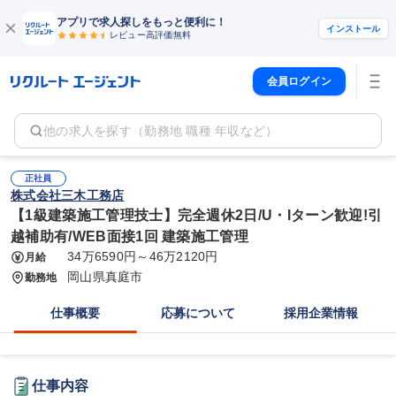
アプリで求人探しをもっと便利に！
インストール
レビュー高評価
無料
会員ログイン
他の求人を探す（勤務地 職種 年収など）
正社員
株式会社三木工務店
【1級建築施工管理技士】完全週休2日/U・Iターン歓迎!引
越補助有/WEB面接1回 建築施工管理
34万6590円～46万2120円
月給
岡山県真庭市
勤務地
仕事概要
応募について
採用企業情報
仕事内容