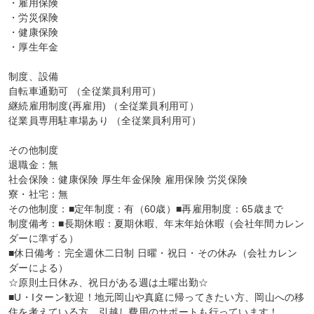
・雇用保険

・労災保険

・健康保険

・厚生年金

制度、設備

自転車通勤可 （全従業員利用可）

継続雇用制度(再雇用) （全従業員利用可）

従業員専用駐車場あり （全従業員利用可）

その他制度

退職金：無

社会保険：健康保険 厚生年金保険 雇用保険 労災保険

寮・社宅：無

その他制度：■定年制度：有（60歳）■再雇用制度：65歳まで

制度備考：■長期休暇：夏期休暇、年末年始休暇（会社年間カレン
ダーに準ずる）

■休日備考：完全週休二日制 日曜・祝日・その休み（会社カレン
ダーによる）

☆原則土日休み、祝日がある週は土曜出勤☆

■U・Iターン歓迎！地元岡山や真庭に帰ってきたい方、岡山への移
住を考えている方、引越し費用のサポートも行っています！