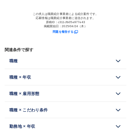
この求人は職業紹介事業者による紹介案件です。
応募情報は職業紹介事業者に送信されます。
原稿ID：
c311cfb05e977e43
掲載開始日：
2025/04/24（木）
問題を報告する
関連条件で探す
職種
職種 × 年収
職種 × 雇用形態
職種 × こだわり条件
勤務地 × 年収