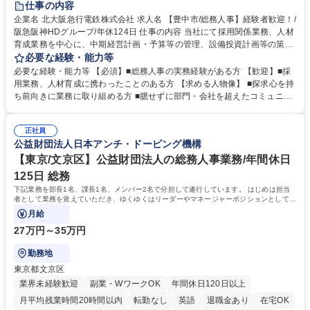
仕事の内容
土日祝休み
服装自由
昼食補助あり
食事補助あり
企業名 北大阪急行電鉄株式会社 求人名 【豊中市/総務人事】経験者歓迎！/
阪急阪神HDグループ/年休124日 仕事の内容 当社にて採用関係業務、人材
育成業務を中心に、中期経営計画・予算等の管理、設備投資計画等の策
定、さらに社内の重要会議の運営等、経営の根幹となる幅広い総務人事業
必要な経験・能力等
務全般を担当していただきます。 【主な業務内容】 ■採用関係業務および
必要な経験・能力等 【必須】■総務人事の実務経験がある方 【歓迎】■採
人材育成(社員研修)業務の推進 ■中期経営計画および予算等の管理 ■設備
用業務、人材育成に携わったことのある方 【求める人物像】 ■探求心を持
投資計画等の策定 ■社内の重要会議の運営 ■その他総務人事業務全般 【入
ち前向きに業務に取り組める方 ■臆せずに部門・会社を超えたコミュニケ
社後】入社後は採用や育成をメインに担当し将来的には経営根幹に関わる
ーションの取れる方 ■自分で考えて行動のできる方 ■第二の創業期を迎え
総務人事業務全般へ幅広く従事していただきます。 募集職種 【豊中市/総
る当社で組織の次代を担うネクスト人材として長期的に成長したい方 ■周
務人事】経験者歓迎！/阪急阪神HDグループ/年休124日
正社員
囲のメンバーと協調しつつ主体性を持って能動的に業務を推進できる方 学
公益財団法人日本アンチ・ドーピング機構
歴・資格 学歴：大学院 大学 高専 短大 専修学校 高校 語学力： 資格：
【東京/文京区】公益財団法人の総務人事業務/年間休日
125日 総務
下記業務を部長1名、課長1名、メンバー2名で分担して遂行しています。 はじめは担当
者として業務を覚えていただき、ゆくゆくはリーダーやマネージャーポジションとして活
躍いただくことを期待しています。
月給
27万円～35万円
勤務地
東京都文京区
業界未経験歓迎
副業・WワークOK
年間休日120日以上
月平均残業時間20時間以内
転勤なし
英語
退職金あり
在宅OK