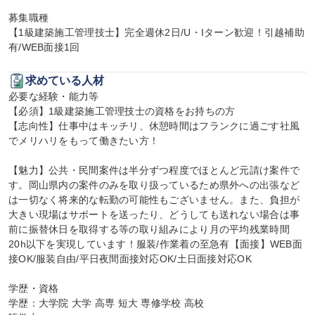
募集職種

【1級建築施工管理技士】完全週休2日/U・Iターン歓迎！引越補助
有/WEB面接1回
求めている人材
必要な経験・能力等

【必須】1級建築施工管理技士の資格をお持ちの方

【志向性】仕事中はキッチリ、休憩時間はフランクに過ごす社風
でメリハリをもって働きたい方！

【魅力】公共・民間案件は半分ずつ程度でほとんど元請け案件で
す。岡山県内の案件のみを取り扱っているため県外への出張など
は一切なく将来的な転勤の可能性もございません。また、負担が
大きい現場はサポートを送ったり、どうしても送れない場合は事
前に振替休日を取得する等の取り組みにより月の平均残業時間
20h以下を実現しています！服装/作業着の至急有【面接】WEB面
接OK/服装自由/平日夜間面接対応OK/土日面接対応OK

学歴・資格

学歴：大学院 大学 高専 短大 専修学校 高校
