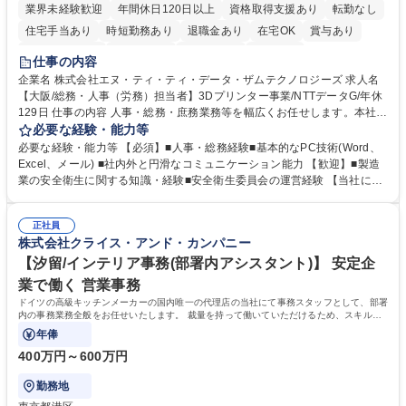
業界未経験歓迎
年間休日120日以上
資格取得支援あり
転勤なし
住宅手当あり
時短勤務あり
退職金あり
在宅OK
賞与あり
完全週休2日制
交通費支給
土日祝休み
服装自由
仕事の内容
企業名 株式会社エヌ・ティ・ティ・データ・ザムテクノロジーズ 求人名
【大阪/総務・人事（労務）担当者】3Dプリンター事業/NTTデータG/年休
129日 仕事の内容 人事・総務・庶務業務等を幅広くお任せします。本社コ
ーポレート部門と連携しながら、決められた業務だけではなく、社員や現
必要な経験・能力等
場を支えるバックオフィス担当として状況に応じて柔軟に対応いただくこ
必要な経験・能力等 【必須】■人事・総務経験■基本的なPC技術(Word、
とを期待します。 【詳細】■入退社手続き、社員情報管理■入社時オリエ
Excel、メール) ■社内外と円滑なコミュニケーション能力 【歓迎】■製造
ンテーションの実施■勤怠・各種申請内容の確認■採用業務のサポート■来
業の安全衛生に関する知識・経験■安全衛生委員会の運営経験 【当社につ
客・電話対応 ■郵便物の受領・発送・管理■オフィス設備・備品管理■建
いて】 ◎設立したばかりの会社であり、一緒に企業を立ち上げ・拡大しよ
物・設備修繕の手配及び業者対応■押印・契約書管理等の庶務業務■安全衛
うという意欲のある方を求めています。 ◎経営に近い立場で幅広くキャリ
生に関する業務等■健康診断、産業医面談、休職・復職手続き等の労務サ
正社員
アが磨けます。 ◎NTTデータグループであり福利厚生は充実しているとと
株式会社クライス・アンド・カンパニー
ポート■社内ルールの運用・各種社内案内■その他、拠点運営に関わる管理
もに、働き方改革も推進しています。 学歴・資格 学歴：大学院 大学 高専
部門業務 募集職種 【大阪/総務・人事（労務）担当者】3Dプリンター事
短大 専修学校 語学力： 資格：
【汐留/インテリア事務(部署内アシスタント)】 安定企
業/NTTデータG/年休129日
業で働く 営業事務
ドイツの高級キッチンメーカーの国内唯一の代理店の当社にて事務スタッフとして、部署
内の事務業務全般をお任せいたします。 裁量を持って働いていただけるため、スキルア
ップも可能です。
年俸
400万円～600万円
勤務地