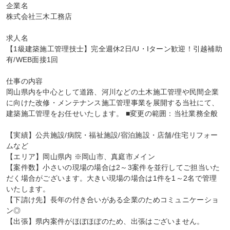
企業名

株式会社三木工務店

求人名

【1級建築施工管理技士】完全週休2日/U・Iターン歓迎！引越補助
有/WEB面接1回

仕事の内容

岡山県内を中心として道路、河川などの土木施工管理や民間企業
に向けた改修・メンテナンス施工管理事業を展開する当社にて、
建築施工管理をお任せいたします。 ■変更の範囲：当社業務全般

【実績】公共施設/病院・福祉施設/宿泊施設・店舗/住宅リフォー
ムなど

【エリア】岡山県内 ※岡山市、真庭市メイン

【案件数】小さいの現場の場合は2～3案件を並行してご担当いた
だく場合がございます。大きい現場の場合は1件を1～2名で管理
いたします。

【下請け先】長年の付き合いがある企業のためコミュニケーショ
ン◎

【出張】県内案件がほぼほぼのため、出張はございません。
