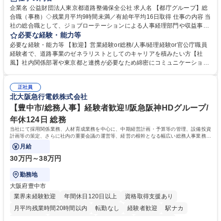
駅近5分以内
資格取得手当あり
食事補助あり
企業名 公益財団法人東京都道路整備保全公社 求人名 【都庁グループ】総
合職（事務）◇残業月平均9時間未満／有給年平均16日取得 仕事の内容 当
社の総合職として、ジョブローテーションによる人事経理部門や収益事業
等のフロント部門の部署等幅広い部署での業務をお任せいたします。研修
必要な経験・能力等
制度やキャリア支援が充実しております！ ※下記業務詳細 【業務詳細】■
必要な経験・能力等 【歓迎】営業経験or総務/人事/経理経験or官公庁職員
管理部門：広報、人事、経理など当公社の運営に係る管理業務 ■収益部
経験者で、道路事業のゼネラリストとしてのキャリアを積みたい方【社
門：駐車場の新規開拓、管理運営、新宿駅西口広場の「イベントコーナ
風】社内関係部署や東京都と連携が必要なため綿密にコミュニケーション
ー」などの管理運営 ■道路部門：整備の急がれる骨格幹線道路や木造住宅
を図っています。 【業務の魅力】■幅広く携われる：総合職（事務）で
密集地域の特定整備路線の用地取得、道路に関する普及啓発事業、都内の
は、駐車場の管理運営や道路用地の取得、公益財団法人の中枢を担う管理
道路施設や道路工事現場の見学ツアー事業 ※入社後は上記いずれかの部門
正社員
部門など多岐に渡る業務を経験できます。 ■様々なプロジェクト：駐車場
北大阪急行電鉄株式会社
へ配属。※業務内容変更の範囲：会社の定める業務 募集職種 【都庁グル
事業の他、新宿駅西口広場内に設置された照明を兼ねた広告「ブライトサ
ープ】総合職（事務）◇残業月平均9時間未満／有給年平均16日取得
イン」の管理運営を行うなど、事業収益を生み出す活動を積極的に行って
【豊中市/総務人事】経験者歓迎!/阪急阪神HDグループ/
います。 学歴・資格 学歴：大学院 大学 高専 短大 専修学校 高校 語学力：
年休124日 総務
資格：
当社にて採用関係業務、人材育成業務を中心に、中期経営計画・予算等の管理、設備投資
計画等の策定、さらに社内の重要会議の運営等、経営の根幹となる幅広い総務人事業務全
般を担当していただきます。
月給
30万円～38万円
勤務地
大阪府豊中市
業界未経験歓迎
年間休日120日以上
資格取得支援あり
月平均残業時間20時間以内
転勤なし
経験者歓迎
駅ナカ
退職金あり
完全週休2日制
交通費支給
駅近5分以内