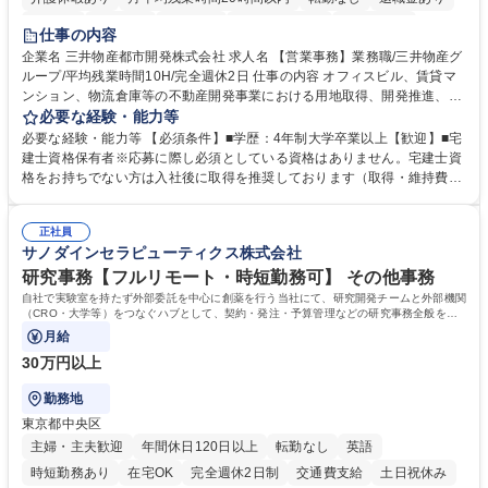
在宅OK
賞与あり
育休あり
完全週休2日制
交通費支給
仕事の内容
駅近5分以内
土日祝休み
寮・社宅あり
企業名 三井物産都市開発株式会社 求人名 【営業事務】業務職/三井物産グ
ループ/平均残業時間10H/完全週休2日 仕事の内容 オフィスビル、賃貸マ
ンション、物流倉庫等の不動産開発事業における用地取得、開発推進、賃
貸運営、売却、仲介・活用提案等を行う営業部門において事務業務を担当
必要な経験・能力等
いただきます。 【詳細】・契約書管理、契約書製本、捺印対応、ファイリ
必要な経験・能力等 【必須条件】■学歴：4年制大学卒業以上【歓迎】■宅
ング、登記簿取得、調書取得・支払業務（各種費用支払、支払管理、請
建士資格保有者※応募に際し必須としている資格はありません。宅建士資
求・支払データ登録、取引先マスター申請対応）・予算作成及び予実管
格をお持ちでない方は入社後に取得を推奨しております（取得・維持費用
理・各種稟議書、報告書作成業務・各種台帳管理、交際費・会議費支払報
の一部補助あり） 【求める人物像】 ・向学心豊かで、主体的に行動でき
告書作成及び月次管理・部内総務庶務全般 など※※配属先によっては上記
る方。 ・社内外の多様な関係者と協調して業務を進められるコミュニケー
の他に担当頂く業務が発生する場合があります。 募集職種 【営業事務】
正社員
ション力がある方。 ・チャレンジを厭わず、粘り強く業務に取り組める
サノダインセラピューティクス株式会社
業務職/三井物産グループ/平均残業時間10H/完全週休2日
方。多様な関係者と謙虚に信頼関係を構築でき、期限を意識したスケジュ
ール管理が出来る方。※将来的に他部署（営業部門、コーポレート部門）
研究事務【フルリモート・時短勤務可】 その他事務
へのジョブローテーションの可能性があります。 学歴・資格 学歴：大学
自社で実験室を持たず外部委託を中心に創薬を行う当社にて、研究開発チームと外部機関
院 大学 語学力： 資格：宅地建物取引士
（CRO・大学等）をつなぐハブとして、契約・発注・予算管理などの研究事務全般をお
任せします。
月給
30万円以上
勤務地
東京都中央区
主婦・主夫歓迎
年間休日120日以上
転勤なし
英語
時短勤務あり
在宅OK
完全週休2日制
交通費支給
土日祝休み