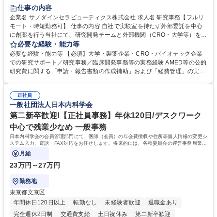
仕事の内容
企業名 サノダインセラピューティクス株式会社 求人名 研究事務【フルリ
モート・時短勤務可】 仕事の内容 自社で実験室を持たず外部委託を中心
に創薬を行う当社にて、研究開発チームと外部機関（CRO・大学等）をつ
なぐハブとして、契約・発注・予算管理などの研究事務全般をお任せしま
必要な経験・能力等
す。 ■見積取得、発注、検収、請求処理等の事務手続き ■委託先との定例
必要な経験・能力等 【必須】大学・製薬企業・CRO・バイオテック企業
会議の調整・アジェンダ準備・議事録作成 ■研究報告書、試験関連資料、
での研究サポート／研究事務／臨床開発事務等の実務経験 AMED等の公的
SOP等の整備・版管理・保管 ■研究開発の進捗・タイムライン・予算執行
研究費に関する「申請・報告書類の作成補助」および「経費管理」の実務
管理サポート ■AMED等公的研究費の申請・報告書類作成補助および経費
経験 【尚可】 ■URA経験または産学連携・研究費管理の経験 ■AMED等の
管理 ■社内外関係者との連絡調整・その他研究開発に関わる総務・庶務 募
公的研究費の申請・執行管理経験 ■英語での文書読解・メール対応力 【働
集職種 研究事務【フルリモート・時短勤務可】
正社員
き方について】フルリモートやハイブリッド勤務、時短勤務など個々のラ
一般社団法人日本内科学会
イフスタイルに応じた柔軟な働き方が可能です。育児や介護との両立も応
第二新卒歓迎!【正社員事務】年休120日/デスクワーク
援します。 学歴・資格 学歴：大学院 大学 語学力： 資格：
中心で残業少なめ 一般事務
日本内科学会の会員管理部門にて、医師（会員）の年会費徴収や住所等個人情報の変更シ
ステム入力、電話・FAX対応をお任せします。将来的には、各種委員会の運営事務局業務
などにも幅広く携わっていただきます。
月給
23万円～27万円
勤務地
東京都文京区
年間休日120日以上
転勤なし
未経験者歓迎
退職金あり
完全週休2日制
交通費支給
土日祝休み
第二新卒歓迎