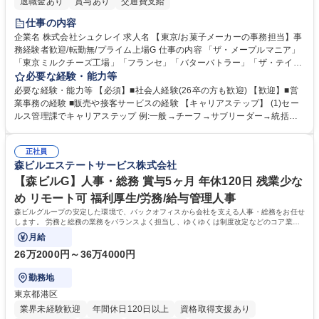
退職金あり
賞与あり
交通費支給
仕事の内容
企業名 株式会社シュクレイ 求人名 【東京/お菓子メーカーの事務担当】事
務経験者歓迎/転勤無/プライム上場G 仕事の内容 「ザ・メープルマニア」
「東京ミルクチーズ工場」「フランセ」「バターバトラー」「ザ・テイラ
ー」「DROOLY」等のブランドを多数展開する当社にて、オリジナル菓子
必要な経験・能力等
ブランド商品の事務業務をお任せいたします。 【具体的な業務内容】 ■店
必要な経験・能力等 【必須】■社会人経験(26卒の方も歓迎) 【歓迎】■営
舗からの発注受付/PC入力業務 ■受電対応(社内/社外) ■商品のマスター登
業事務の経験 ■販売や接客サービスの経験 【キャリアステップ】 (1)セー
録 ■日々の売上抽出・報告 ■提携企業への書類送付業務 ■契約書管理業務
ルス管理課でキャリアステップ 例:一般→チーフ→サブリーダー→統括リ
■ホームページへの問い合わせ対応 など 募集職種 【東京/お菓子メーカー
ーダー→マネージャー (2)他ポジションへのキャリアも可能 ※過去、未経
の事務担当】事務経験者歓迎/転勤無/プライム上場G
験で経営管理部内で経理へ異動した方もいらっしゃいます。年3回の面談
正社員
や個別面談を通してご自身のキャリアと向き合っていただき、会社として
森ビルエステートサービス株式会社
もバックアップしていきます。 学歴・資格 学歴：大学院 大学 高専 短大
専修学校 高校 語学力： 資格：
【森ビルG】人事・総務 賞与5ヶ月 年休120日 残業少な
め リモート可 福利厚生/労務/給与管理人事
森ビルグループの安定した環境で、バックオフィスから会社を支える人事・総務をお任せ
します。 労務と総務の業務をバランスよく担当し、ゆくゆくは制度改定などのコア業務
にも挑戦できる、やりがいある環境です。
月給
26万2000円～36万4000円
勤務地
東京都港区
業界未経験歓迎
年間休日120日以上
資格取得支援あり