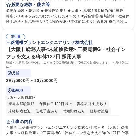
任せいたします。将来は総務・採用・教育業務へ守備範囲を広げ、組織運
必要な経験・能力等
営を支えるゼネラリストをめざせます。 ・初期業務：労働時間管理、給与
必要な経験・能力等 ★未経験歓迎！ ★人事・総務領域を横断的に経験し
計算、社会保険対応、福利厚生管理、安全衛生、健康経営推進等をお任せ
幅広いスキルを身につけたい方におすすめ！ ■労務管理(給与計算・社会保
します。ご経験に応じて、休職者管理など、幅広く経験を積んでいただき
険手続き・勤怠管理など)に関心があり主体的に取り組める方 ※労務経験
ます。 ・将来的な広がり：総務・採用・教育・税務対応・経営企画等。
者は早期にご活躍いただけます。 ■チームで仕事を推進できる方■将来は
★メンバーがマンツーマンで丁寧に教えるため、ご経験が浅くても安心！
マネジメント職として活躍したい 【尚可】■人事、労務、採用、教育業務
幅広く経験を積みたい意欲がある方に最適な環境です。 募集職種 【総
正社員
のご経験 ■労務管理（給与計算・社会保険手続き・勤怠管理など）の経験
三菱電機プラントエンジニアリング株式会社
務・人事】未経験歓迎/日立グループ/組織運営を支えるゼネラリストを目
■衛生管理者の資格をお持ちの方 学歴・資格 学歴：大学院 大学 高専 短大
指す
専修学校 高校 語学力： 資格：
【大阪】総務人事<未経験歓迎> 三菱電機G・社会イン
フラを支える/年休127日 採用人事
総務・人事領域を中心に、これまでのご経験に応じて幅広くお任せします。 ＜具体的に
は＞
月給
29万5000円～33万5000円
勤務地
大阪府大阪市北区
業界未経験歓迎
年間休日120日以上
資格取得支援あり
未経験者歓迎
住宅手当あり
時短勤務あり
経験者歓迎
退職金あり
在宅OK
賞与あり
完全週休2日制
交通費支給
仕事の内容
駅近5分以内
土日祝休み
服装自由
寮・社宅あり
食事補助あり
企業名 三菱電機プラントエンジニアリング株式会社 求人名 【大阪】総務
人事＜未経験歓迎＞◇三菱電機G・社会インフラを支える/年休127日 仕事