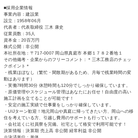
■採用企業情報

事業内容：建設業

設立：1958年06月

代表者：代表取締役 三木 康史

従業員数：35人

資本金：20百万円

株式公開：非公開

本社所在地：〒717-0007 岡山県真庭市 本郷１７８２番地１

その他備考・企業からのフリーコメント：＊三木工務店のチェッ
クポイント＊

・残業ほぼなし（繁忙・閑散期があるため、月毎で残業時間の変
動はあります）

・実働7時間30分 休憩時間も120分でしっかり確保しています。

・原価管理やスケジュール管理はあなたにお任せ！自由度の高い
施工計画を立てることが可能です！

・安定の施工実績で仕事量をしっかり確保しています。

・UIJターン歓迎！地元岡山や真庭に帰ってきたい方、岡山への移
住を考えている方、引越し費用のサポートも行っています。

・会社近くに社員寮を完備。社宅として格安で利用可能です！

決算情報：決算期 売上高 非公開 経常利益 非公開

※決済単位：単体