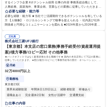
するインフラ企業 #ポテンシャル採用 仕事の内容 事務系総合職として、
人事総務、資源海外、事業企画、営業などの業務に従事していただきま
す。 【業務内容の一例】■所属事業部の勤労業務 ■海外に関係する各種業
必要な経験・能力等
務 ■営業部門の企画スタッフ、ルート営業 【キャリアパス】入社後の配属
必要な経験・能力等 ★当社でご活躍期待できるポテンシャルを有している
ポジションで一定期間ご活躍頂いた後、本人の適性及び将来のキャリアを
方 【人物像】・ロジカルシンキングで物事を捉えられる ・社内及び社外
鑑みてジョブローテーションを行います。 【育成】OJTでの現場育成や研
関係者と円滑なコミュニケーションを図れる ■2024年度から2026年度ま
修カリキュラムを通じて、Daigasグループの業務で必要となる知識につい
での3ヵ年を対象とする「Daigasグループ中期経営計画2026」を策定しま
て学んでいただきます。 募集職種 【第二新卒】事務系総合職 #関西を代
した。https://www.osakagas.co.jp/company/press/pr2024/1777576_564
表するインフラ企業 #ポテンシャル採用
正社員
72.html ■エネルギーセキュリティの不安定化や気候変動による自然災害の
株式会社三菱UFJ銀行
甚大化など、これまで以上に社会課題解決の重要性が高まっています。
「未来の日常」の創造に向けて持続可能な社会の実現に貢献してまいりま
【東京都】本支店の窓口業務(事務手続受付/資産運用提
す。 学歴・資格 学歴：大学院 大学 語学力： 資格：
案)/後方事務/ロビー応対 その他事務
★バックオフィスではなく顧客折衝を含む職種です★ 国内の本支店等にて下記の業務に
従事していただきます。 ■窓口/後方/ロビーにて事務手続等の受付・オペレーション、お
客様対応
月給
32万4000円以上
勤務地
東京都23区
業界未経験歓迎
年間休日120日以上
経験者歓迎
研修あり
退職金あり
完全週休2日制
女性が活躍中
交通費支給
土日祝休み
仕事の内容