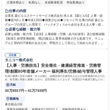
介護休暇あり
転勤なし
未経験者歓迎
時短勤務あり
経験者歓迎
退職金あり
在宅OK
賞与あり
育休あり
仕事の内容
完全週休2日制
交通費支給
長期歓迎
駅近5分以内
土日祝休み
企業名 森ビルエステートサービス株式会社 求人名 【森ビルG】人事・総
務◆賞与5ヶ月◆年休120日◆残業少なめ◆リモート可 仕事の内容 森ビル
グループの安定した環境で、バックオフィスから会社を支える人事・総務
をお任せします。 労務と総務の業務をバランスよく担当し、ゆくゆくは制
必要な経験・能力等
度改定などのコア業務にも挑戦できる、やりがいある環境です。 ■勤怠管
必要な経験・能力等 【必須】人事経験（労務・給与社保等）及び総務経験
理、給与計算、社会保険手続き、年末調整等の労務管理全般 ■入退社手続
【歓迎】経理実務経験、簿記3級以上 業界未経験の方も歓迎です。マニュ
き、社内規定の改定や人事制度改定などのコア業務 ■社内イベントの企画
アルと部内OJT体制があるため、即戦力として安心して始められます。
運営やその他総務業務全般 ※労務と総務を1：1の割合でお任せ。 入社後
【魅力・やりがい】森ビルGの安定基盤で労務から総務まで幅広く携われ
は部内のOJTを中心に、あなたの経験に合わせて不足している部分はいつ
ます。定型業務に留まらず、社内規定や人事制度の改定など会社のコア業
でも質問・相談できる環境が整っているため、安心して成長できます。 募
正社員
務に挑戦できるため、自身の成長と組織への貢献度をダイレクトに実感で
タニコー株式会社
集職種 【森ビルG】人事・総務◆賞与5ヶ月◆年休120日◆残業少なめ◆
きます。 残業少なめ、週1日リモート可など、ワークライフバランスを保
リモート可
ち長期活躍できる環境です。 「これまでの幅広い経験を活かし、長期的な
【人事・労務担当】安全衛生・健康経営推進・労務管
キャリアを築きたい」という前向きな意欲と挑戦を全力で応援します。 学
理/創業80年老舗メーカー 福利厚生/労務/給与管理人事
歴・資格 学歴：大学院 大学 高専 短大 専修学校 高校 語学力： 資格：日商
社員の健康と安全の確保・向上を軸に、組織全体の生産性向上および企業価値の向上のた
簿記検定1級 日商簿記検定2級 日商簿記検定3級
め、経営層と密接に連携しながら、定型業務にとどまらず、制度設計や施策立案などの上
流工程から関与していただきます。
月給
30万8557円～41万7939円
勤務地
東京都品川区
業界未経験歓迎
年間休日120日以上
資格取得支援あり