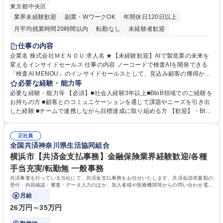
東京都中央区
業界未経験歓迎
副業・WワークOK
年間休日120日以上
月平均残業時間20時間以内
転勤なし
未経験者歓迎
時短勤務あり
経験者歓迎
在宅OK
完全週休2日制
交通費支給
仕事の内容
駅近5分以内
土日祝休み
服装自由
企業名 株式会社ＭＥＮＯＵ 求人名 ★【未経験歓迎】AIで製造業の未来を
変えるインサイドセールス 仕事の内容 ノーコードで検査AIを開発できる
「検査AI MENOU」のインサイドセールスとして、見込み顧客の獲得から
商談機会の創出までを担っていただきます。マーケティングとフィールド
必要な経験・能力等
セールスをつなぐ役割として、 適切なタイミングで顧客とコミュニケーシ
必要な経験・能力等 【必須】■社会人経験3年以上■BtoB領域でのご経験を
ョンを取りながら、受注につながる商談機会の最大化を目指します。 【具
お持ちの方 ■顧客とのコミュニケーションを通じて課題やニーズを引き出
体的な仕事内容】 リードへの電話・メールによるアプローチ/リードナー
した経験 ■チームで連携しながら目標達成に取り組める方 【歓迎】・BtoB
チャリングおよび商談創出/CRMを活用した顧客情報の管理・分析/マーケ
SaaS企業での営業またはインサイドセールス経験 ・製造業向けの営業経
ティング施策と連携したフォローアップ/商談化率向上に向けた改善提案・
験 ・オフライン・オンラインセミナー登壇経験 ・マーケティング施策の
実行/フィールドセールスへの案件連携 募集職種 ★【未経験歓迎】AIで製
正社員
企画・実行経験 ・CRM・リードナーチャリングに関する知見 ・データを
全国共済神奈川県生活協同組合
造業の未来を変えるインサイドセールス
もとに営業プロセスを改善した経験 学歴・資格 学歴：大学院 大学 高専 短
大 専修学校 高校 語学力： 資格：
横浜市【共済金支払事務】金融保険業界経験歓迎/各種
手当充実/転勤無 一般事務
共済事業を行っている当社にて、共済金支払事務をお任せいたします。共済金請求書類の
受付・内容確認・審査・データ入力のほか、加入者様や医療機関等からの問い合わせ電話
対応や書類発送等を担当します。
月給
26万円～35万円