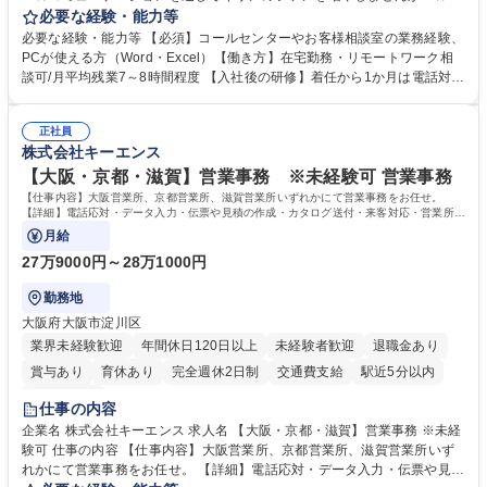
お客様のお声をより良い商品づくりに活かしていく上で、窓口となるお客
必要な経験・能力等
様相談室でのお仕事です。 日々お客様からいただくキリングループへのご
必要な経験・能力等 【必須】コールセンターやお客様相談室の業務経験、
意見を、企業活動に活かしています。お客様からの声に迅速かつ誠意をも
PCが使える方（Word・Excel）【働き方】在宅勤務・リモートワーク相
って対応、情報提供するとともにグループ内活動に反映しています。 【具
談可/月平均残業7～8時間程度 【入社後の研修】着任から1か月は電話対応
体的には】電話応対、メール、お手紙対応、ご指摘品調査報告書作成、有
のOJTを中心に実施し、電話対応に慣れた段階でメール・手紙のOJTを実
人チャットボット対応など。 【1日の対応件数】■電話：月間一人当たり
施する予定です。独り立ち以降もしっかりフォローする体制を整えていま
平均100件前後■メール・手紙：同上40件前後 募集職種 中野本社【お客様
正社員
すのでご安心ください。 【当社について】キリングループの広報機能を担
株式会社キーエンス
相談室】お客様のお声をもとにより良い商品づくりへ貢献
う会社として、お客様との出会いを大切にし、磨き上げたホスピタリティ
を込めてコミュニケーションをとりながら広報関連業務を行っておりま
【大阪・京都・滋賀】営業事務 ※未経験可 営業事務
す。 学歴・資格 学歴：大学院 大学 高専 短大 専修学校 高校 語学力： 資
【仕事内容】大阪営業所、京都営業所、滋賀営業所いずれかにて営業事務をお任せ。
格：
【詳細】電話応対・データ入力・伝票や見積の作成・カタログ送付・来客対応・営業所内
で発生する事務業務や業務改善をお任せ。
月給
27万9000円～28万1000円
勤務地
大阪府大阪市淀川区
業界未経験歓迎
年間休日120日以上
未経験者歓迎
退職金あり
賞与あり
育休あり
完全週休2日制
交通費支給
駅近5分以内
土日祝休み
仕事の内容
企業名 株式会社キーエンス 求人名 【大阪・京都・滋賀】営業事務 ※未経
験可 仕事の内容 【仕事内容】大阪営業所、京都営業所、滋賀営業所いず
れかにて営業事務をお任せ。 【詳細】電話応対・データ入力・伝票や見積