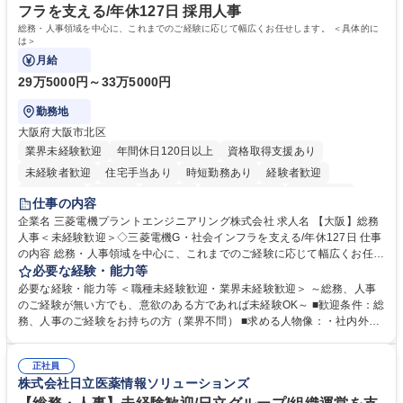
いう気概をお持ちの方を心待ちにしています。 学歴・資格 学歴：大学院
フラを支える/年休127日 採用人事
大学 語学力： 資格：
総務・人事領域を中心に、これまでのご経験に応じて幅広くお任せします。 ＜具体的に
は＞
月給
29万5000円～33万5000円
勤務地
大阪府大阪市北区
業界未経験歓迎
年間休日120日以上
資格取得支援あり
未経験者歓迎
住宅手当あり
時短勤務あり
経験者歓迎
退職金あり
在宅OK
賞与あり
完全週休2日制
交通費支給
仕事の内容
駅近5分以内
土日祝休み
服装自由
寮・社宅あり
食事補助あり
企業名 三菱電機プラントエンジニアリング株式会社 求人名 【大阪】総務
人事＜未経験歓迎＞◇三菱電機G・社会インフラを支える/年休127日 仕事
の内容 総務・人事領域を中心に、これまでのご経験に応じて幅広くお任せ
します。 ＜具体的には＞ ・総務/人事労務（給与・社保・勤怠管理など）
必要な経験・能力等
・採用・教育研修 ・福利厚生運用 など ※基本的には事務所勤務ですが、
必要な経験・能力等 ＜職種未経験歓迎・業界未経験歓迎＞ ～総務、人事
採用や教育等の業務内容により、関西圏以外への日帰り・宿泊を伴う国内
のご経験が無い方でも、意欲のある方であれば未経験OK～ ■歓迎条件：総
出張もございます。 ※担当業務を持ちつつ、お互いに助け合いながら、総
務、人事のご経験をお持ちの方（業界不問） ■求める人物像：・社内外の
務部という組織として協力しながら進める体制です。 募集職種 【大阪】
関係各部門との調整を率先して行い、業務を円滑に遂行できる協調性やコ
総務人事＜未経験歓迎＞◇三菱電機G・社会インフラを支える/年休127日
ミュニケーション能力を持っている方 ・人事総務領域に興味がありゼネラ
正社員
リスト志向をお持ちの方 学歴・資格 学歴：大学院 大学 語学力： 資格：
株式会社日立医薬情報ソリューションズ