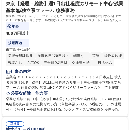
指す
専修学校 高校 語学力： 資格：
東京【経理・総務】週1日出社程度のリモート中心/残業
基本無/独立系ファーム 総務事務
独立系ECMアドバイザリーファームとして上場前後の資本市場戦略を設計する当社にて
経理・総務をお任せします。基礎的なバックオフィス業務からスタートし組織を支える専
任担当として広く活躍できる環境です。
年俸
400万円以上
勤務地
東京都千代田区
業界未経験歓迎
年間休日120日以上
転勤なし
英語
経験者歓迎
残業なし
在宅OK
完全週休2日制
交通費支給
土日祝休み
仕事の内容
企業名 ＳＴＪＡｄｖｉｓｏｒｓＧｒｏｕｐＬｉｍｉｔｅｄ日本支社 求人
名 東京【経理・総務】週1日出社程度のリモート中心/残業基本無/独立系
ファーム 仕事の内容 独立系ECMアドバイザリーファームとして上場前後
の資本市場戦略を設計する当社にて経理・総務をお任せします。基礎的な
必要な経験・能力等
バックオフィス業務からスタートし組織を支える専任担当として広く活躍
必要な経験・能力等 【必須】■経理または総務の実務経験（1～3年程度）
できる環境です。 ■日常経理、月次および年次決算サポート業務 ■本国
■英語の読み書きに抵抗がない方（高校卒業レベル。AI翻訳ツールの使用
（グローバル）との英文メール対応（AI翻訳ツール等を使用しての対応で
可）【尚可】■外資系企業におけるバックオフィス実務経験をお持ちの方
問題ございません） ■オフィス環境整備、郵便物の発送・受取等の総務業
【必須・尚可要件】簿記などの特別な資格や、TOEIC等のスコアは求めて
務全般 ■その他バックオフィス関連サポート ※ご経験に合わせて無理なく
おりません。日々の事務処理を丁寧かつ正確に行える方を歓迎します。
業務をお任せします。残業も基本的には発生せず、ご自身のペースで業務
正社員
【働き方について】現在は週4日程度の在宅勤務を実施しており、ワーク
株式会社三菱UFJ銀行
を進めやすく定着率の高い環境です。 募集職種 東京【経理・総務】週1日