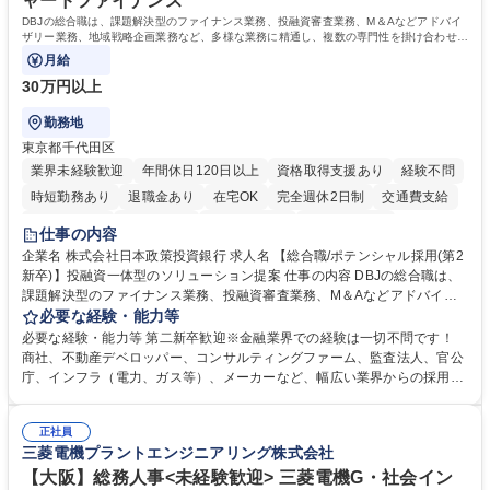
ャードファイナンス
DBJの総合職は、課題解決型のファイナンス業務、投融資審査業務、M＆Aなどアドバイ
ザリー業務、地域戦略企画業務など、多様な業務に精通し、複数の専門性を掛け合わせて
広く社会に貢献していく職種です。
月給
30万円以上
勤務地
東京都千代田区
業界未経験歓迎
年間休日120日以上
資格取得支援あり
経験不問
時短勤務あり
退職金あり
在宅OK
完全週休2日制
交通費支給
駅近5分以内
土日祝休み
第二新卒歓迎
寮・社宅あり
仕事の内容
食事補助あり
託児所あり
企業名 株式会社日本政策投資銀行 求人名 【総合職/ポテンシャル採用(第2
新卒)】投融資一体型のソリューション提案 仕事の内容 DBJの総合職は、
課題解決型のファイナンス業務、投融資審査業務、M＆Aなどアドバイザ
リー業務、地域戦略企画業務など、多様な業務に精通し、複数の専門性を
必要な経験・能力等
掛け合わせて広く社会に貢献していく職種です。 入社後は、横断的なロー
必要な経験・能力等 第二新卒歓迎※金融業界での経験は一切不問です！
テーションを経て適性や専門性に応じたキャリアを形成していただきま
商社、不動産デベロッパー、コンサルティングファーム、監査法人、官公
す。総合職として入社いただき、下記いずれかの部門でご活躍いただきま
庁、インフラ（電力、ガス等）、メーカーなど、幅広い業界からの採用実
す。※未経験の方に関しては、入行後3ヶ月間の金融の実務を学んでいた
績があります。 ＜求める人物像＞DBJでは、強い社会的使命感をもち、今
だく研修を準備しております。 ・法人RM業務・金融機能業務・コーポレ
後の日本のあり方を俯瞰する総合性と、金融分野のフロンティアを切り拓
ート・ナレッジ業務 ※それぞれの業務内容に関しては、別途その他労働条
正社員
く高い志を併せもった人材を求めています。ポテンシャル採用（第2新
三菱電機プラントエンジニアリング株式会社
件備考欄に記載 募集職種 【総合職/ポテンシャル採用(第2新卒)】投融資一
卒）では、金融業界での経験や知識を問いません。新たな時代を見据え
体型のソリューション提案
て、複雑化する社会課題の解決に向けて先鞭をつける役割を担いたい、と
【大阪】総務人事<未経験歓迎> 三菱電機G・社会イン