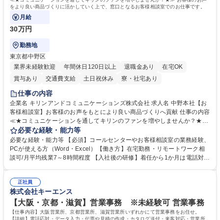
をより良い商品づくりに活かしていく上で、窓口となるお客様相談室でのお仕事です。
月給
30万円
勤務地
東京都中野区
業界未経験歓迎
年間休日120日以上
退職金あり
在宅OK
賞与あり
交通費支給
土日祝休み
寮・社宅あり
仕事の内容
企業名 キリンアンドコミュニケーションズ株式会社 求人名 中野本社【お
客様相談室】お客様のお声をもとにより良い商品づくりへ貢献 仕事の内容
≪★コミュニケーションを通してキリンのファンを増やしませんか？★≫
お客様のお声をより良い商品づくりに活かしていく上で、窓口となるお客
必要な経験・能力等
様相談室でのお仕事です。 日々お客様からいただくキリングループへのご
必要な経験・能力等 【必須】コールセンターやお客様相談室の業務経験、
意見を、企業活動に活かしています。お客様からの声に迅速かつ誠意をも
PCが使える方（Word・Excel）【働き方】在宅勤務・リモートワーク相
って対応、情報提供するとともにグループ内活動に反映しています。 【具
談可/月平均残業7～8時間程度 【入社後の研修】着任から1か月は電話対応
体的には】電話応対、メール、お手紙対応、ご指摘品調査報告書作成、有
のOJTを中心に実施し、電話対応に慣れた段階でメール・手紙のOJTを実
人チャットボット対応など。 【1日の対応件数】■電話：月間一人当たり
施する予定です。独り立ち以降もしっかりフォローする体制を整えていま
平均100件前後■メール・手紙：同上40件前後 募集職種 中野本社【お客様
正社員
すのでご安心ください。 【当社について】キリングループの広報機能を担
株式会社キーエンス
相談室】お客様のお声をもとにより良い商品づくりへ貢献
う会社として、お客様との出会いを大切にし、磨き上げたホスピタリティ
を込めてコミュニケーションをとりながら広報関連業務を行っておりま
【大阪・京都・滋賀】営業事務 ※未経験可 営業事務
す。 学歴・資格 学歴：大学院 大学 高専 短大 専修学校 高校 語学力： 資
【仕事内容】大阪営業所、京都営業所、滋賀営業所いずれかにて営業事務をお任せ。
格：
【詳細】電話応対・データ入力・伝票や見積の作成・カタログ送付・来客対応・営業所内