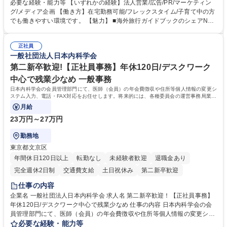
や事業を推進したい国内外の行政や企業です。 【業務詳細】■『地球の歩
必要な経験・能力等 【いずれかの経験】法人営業/広告/PR/マーケティン
き方』は海外旅行ガイドブックのNo.1ブランドであり、国内旅行において
グ/メディア企画 【働き方】在宅勤務可能/フレックスタイム/子育て中の方
も牽引しております。観光推進支援においても、業界を牽引する意欲的な
でも働きやすい環境です。 【魅力】 ■海外旅行ガイドブックのシェアNo.1
取り組みが期待されています■インバウンドは、日本の地域の未来を担う
メディアとして、個人旅行文化の拡大と定着を担ってきたブランドに携わ
国策事業です。「GOOD LUCK TRIP」は、海外旅行ガイドブックと同様
ることが可能です。 ■国内旅行ガイドブックは立ち上げ間もない新規事業
に、インバウンドのトップブランドに成長しております■旅が業務であ
正社員
であり、「地球の歩き方」としてどう取り組むか、共に形を作るコアメン
一般社団法人日本内科学会
り、日常です。旅好きにはこれ以上ない環境です 募集職種 【企画営業/行
バーとして活躍いただきます。 学歴・資格 学歴：大学院 大学 語学力： 資
政・企業向け観光推進支援】旅行ガイドブック『地球の歩き方』
格：
第二新卒歓迎!【正社員事務】年休120日/デスクワーク
中心で残業少なめ 一般事務
日本内科学会の会員管理部門にて、医師（会員）の年会費徴収や住所等個人情報の変更シ
ステム入力、電話・FAX対応をお任せします。将来的には、各種委員会の運営事務局業務
などにも幅広く携わっていただきます。
月給
23万円～27万円
勤務地
東京都文京区
年間休日120日以上
転勤なし
未経験者歓迎
退職金あり
完全週休2日制
交通費支給
土日祝休み
第二新卒歓迎
仕事の内容
企業名 一般社団法人日本内科学会 求人名 第二新卒歓迎！【正社員事務】
年休120日/デスクワーク中心で残業少なめ 仕事の内容 日本内科学会の会
員管理部門にて、医師（会員）の年会費徴収や住所等個人情報の変更シス
テム入力、電話・FAX対応をお任せします。将来的には、各種委員会の運
必要な経験・能力等