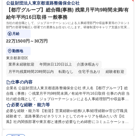
公益財団法人東京都道路整備保全公社
や社内副業等を活用し、 一人ひとりが挑戦できるカルチャーが浸透してい
ます。 学歴・資格 学歴：大学院 大学 高専 短大 専修学校 高校 語学力：
【都庁グループ】総合職(事務) 残業月平均9時間未満/有
資格：
給年平均16日取得 一般事務
当社の総合職として、ジョブローテーションによる人事経理部門や収益事業等のフロント
部門の部署等幅広い部署での業務をお任せいたします。研修制度やキャリア支援が充実し
ております！ ※下記業務詳細
月給
22万1500円～30万円
勤務地
東京都新宿区
業界未経験歓迎
年間休日120日以上
介護休暇あり
月平均残業時間20時間以内
転勤なし
住宅手当あり
経験者歓迎
研修あり
退職金あり
賞与あり
完全週休2日制
交通費支給
仕事の内容
駅近5分以内
資格取得手当あり
食事補助あり
企業名 公益財団法人東京都道路整備保全公社 求人名 【都庁グループ】総
合職（事務）◇残業月平均9時間未満／有給年平均16日取得 仕事の内容 当
社の総合職として、ジョブローテーションによる人事経理部門や収益事業
等のフロント部門の部署等幅広い部署での業務をお任せいたします。研修
必要な経験・能力等
制度やキャリア支援が充実しております！ ※下記業務詳細 【業務詳細】■
必要な経験・能力等 【歓迎】営業経験or総務/人事/経理経験or官公庁職員
管理部門：広報、人事、経理など当公社の運営に係る管理業務 ■収益部
経験者で、道路事業のゼネラリストとしてのキャリアを積みたい方【社
門：駐車場の新規開拓、管理運営、新宿駅西口広場の「イベントコーナ
風】社内関係部署や東京都と連携が必要なため綿密にコミュニケーション
ー」などの管理運営 ■道路部門：整備の急がれる骨格幹線道路や木造住宅
を図っています。 【業務の魅力】■幅広く携われる：総合職（事務）で
密集地域の特定整備路線の用地取得、道路に関する普及啓発事業、都内の
は、駐車場の管理運営や道路用地の取得、公益財団法人の中枢を担う管理