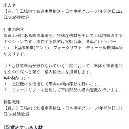
求人名

【豊川】工場内で鉄道車両輸送～日本車輌グループ/年間休日122
日/未経験歓迎

仕事の内容

製造工程にある鉄道車両を、特殊な機材を用いて工場内輸送する
ポジションです。操作する器材は電動台車、遷車台(トラバー
サ)、小型移動機(アント)、フォークリフト、ディーゼル機関車等
があります。

巨大な鉄道車両が形作られていく工程において、車体や重要部品
を次の工程へと繋ぐ「構内輸送」を担当します。

■具体的には：

１．上記機材を使用して車両の構内移動を行います。

２．フォークリフトを使用して車両部品の構内運搬を行います。

募集職種

【豊川】工場内で鉄道車両輸送～日本車輌グループ/年間休日122
日/未経験歓迎
求めている人材