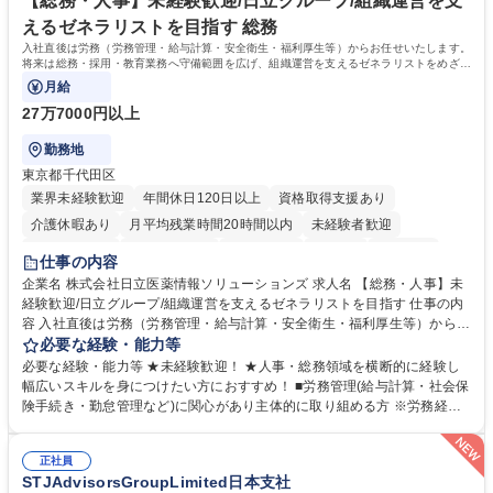
【総務・人事】未経験歓迎/日立グループ/組織運営を支
えるゼネラリストを目指す 総務
入社直後は労務（労務管理・給与計算・安全衛生・福利厚生等）からお任せいたします。
将来は総務・採用・教育業務へ守備範囲を広げ、組織運営を支えるゼネラリストをめざせ
ます。
月給
27万7000円以上
勤務地
東京都千代田区
業界未経験歓迎
年間休日120日以上
資格取得支援あり
介護休暇あり
月平均残業時間20時間以内
未経験者歓迎
住宅手当あり
時短勤務あり
退職金あり
在宅OK
賞与あり
仕事の内容
育休あり
完全週休2日制
交通費支給
土日祝休み
寮・社宅あり
企業名 株式会社日立医薬情報ソリューションズ 求人名 【総務・人事】未
経験歓迎/日立グループ/組織運営を支えるゼネラリストを目指す 仕事の内
容 入社直後は労務（労務管理・給与計算・安全衛生・福利厚生等）からお
任せいたします。将来は総務・採用・教育業務へ守備範囲を広げ、組織運
必要な経験・能力等
営を支えるゼネラリストをめざせます。 ・初期業務：労働時間管理、給与
必要な経験・能力等 ★未経験歓迎！ ★人事・総務領域を横断的に経験し
計算、社会保険対応、福利厚生管理、安全衛生、健康経営推進等をお任せ
幅広いスキルを身につけたい方におすすめ！ ■労務管理(給与計算・社会保
します。ご経験に応じて、休職者管理など、幅広く経験を積んでいただき
険手続き・勤怠管理など)に関心があり主体的に取り組める方 ※労務経験
ます。 ・将来的な広がり：総務・採用・教育・税務対応・経営企画等。
者は早期にご活躍いただけます。 ■チームで仕事を推進できる方■将来は
★メンバーがマンツーマンで丁寧に教えるため、ご経験が浅くても安心！
マネジメント職として活躍したい 【尚可】■人事、労務、採用、教育業務
幅広く経験を積みたい意欲がある方に最適な環境です。 募集職種 【総
正社員
のご経験 ■労務管理（給与計算・社会保険手続き・勤怠管理など）の経験
STJAdvisorsGroupLimited日本支社
務・人事】未経験歓迎/日立グループ/組織運営を支えるゼネラリストを目
■衛生管理者の資格をお持ちの方 学歴・資格 学歴：大学院 大学 高専 短大