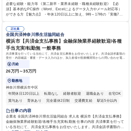
営事務局業務などにも幅広く携わっていただきます。 【会員管理・データ
必要な経験・能力等 《第二新卒・業界未経験・職種未経験歓迎》 【必
入力業務】 ・医師（会員）の住所変更、個人情報のシステム登録・更新
須】基本的なPC操作（Word、Excelによるデータ入力やメール対応等）
・年会費の徴収管理や入金データの照合確認 【問い合わせ対応】 ・会員
ができる方 【魅力点】 ・年休120日以上に加え、9時～17時の「実働7時
（医師）からの電話、FAX、ネット申請に伴う相談受付 ・複雑な案件のへ
間勤務」で残業も少なくワークライフバランスは抜群です。 【将来的な業
のエスカレーション・連携対応 募集職種 第二新卒歓迎！【正社員事務】
務（各種委員会運営）】 ・学会内における各種委員会のスケジュール調
年休120日/デスクワーク中心で残業少なめ
正社員
整、資料作成、当日の運営サポート 学歴・資格 学歴：大学院 大学 語学
全国共済神奈川県生活協同組合
力： 資格：
横浜市【共済金支払事務】金融保険業界経験歓迎/各種
手当充実/転勤無 一般事務
共済事業を行っている当社にて、共済金支払事務をお任せいたします。共済金請求書類の
受付・内容確認・審査・データ入力のほか、加入者様や医療機関等からの問い合わせ電話
対応や書類発送等を担当します。
月給
26万円～35万円
勤務地
神奈川県横浜市中区
年間休日120日以上
転勤なし
経験者歓迎
退職金あり
在宅OK
賞与あり
育休あり
完全週休2日制
交通費支給
駅近5分以内
土日祝休み
仕事の内容
企業名 全国共済神奈川県生活協同組合 求人名 横浜市【共済金支払事務】
金融保険業界経験歓迎/各種手当充実/転勤無 仕事の内容 共済事業を行って
いる当社にて、共済金支払事務をお任せいたします。共済金請求書類の受