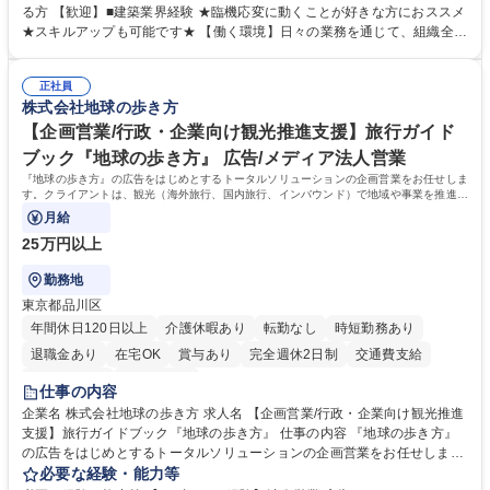
仕分け・整理 ■電話応対 ■書類作成（会議資料、お客様宛請求書、支払書
る方 【歓迎】■建築業界経験 ★臨機応変に動くことが好きな方におススメ
類を取りまとめて経理へ提出等） ■ショールームアテンド・運営・予約業
★スキルアップも可能です★ 【働く環境】日々の業務を通じて、組織全体
務 ■広報・PR業務のアシスタント（SNS投稿補助、資料作成など） ■納品
のサポートを行い、成果を実感できる仕事です。また、コミュニケーショ
時の取扱説明書作成・送付（キッチン、機器等の商品） 募集職種 【汐留/
ンスキルや問題解決能力が磨かれ、キャリアアップのチャンスも豊富。チ
インテリア事務（部署内アシスタント）】■安定企業で働く
正社員
ームとの協力や新しいアイデアを活かす場もあり、やりがいを感じながら
株式会社地球の歩き方
働けます。 【歓迎】 ■インテリアの業界のご経験が有る方■PCの作業に慣
れている方 学歴・資格 学歴：大学院 大学 高専 短大 専修学校 語学力： 資
【企画営業/行政・企業向け観光推進支援】旅行ガイド
格：
ブック『地球の歩き方』 広告/メディア法人営業
『地球の歩き方』の広告をはじめとするトータルソリューションの企画営業をお任せしま
す。クライアントは、観光（海外旅行、国内旅行、インバウンド）で地域や事業を推進し
たい国内外の行政や企業です。
月給
25万円以上
勤務地
東京都品川区
年間休日120日以上
介護休暇あり
転勤なし
時短勤務あり
退職金あり
在宅OK
賞与あり
完全週休2日制
交通費支給
駅近5分以内
土日祝休み
仕事の内容
企業名 株式会社地球の歩き方 求人名 【企画営業/行政・企業向け観光推進
支援】旅行ガイドブック『地球の歩き方』 仕事の内容 『地球の歩き方』
の広告をはじめとするトータルソリューションの企画営業をお任せしま
す。クライアントは、観光（海外旅行、国内旅行、インバウンド）で地域
必要な経験・能力等