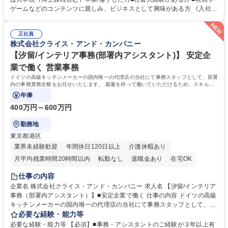
ご希望と適正にマッチしたポジションをご案内いたします。ゲームやエン
ゲームなどのコンテンツに親しみ、ビジネスとして興味がある方 《入社実
タメコンテンツが大好きで、「ゲーム業界の未来を自らの手で作りたい」
績 例》 ・メーカー → プロジェクトマネージャー ・ソーシャルゲーム →
「最高のコンテンツを作るためには、何でもやる」という情熱に溢れた方
ゲームプランナー ・通信 → ゲームエンジニア ・独立行政法人 → データ
のご応募をお待ちしております。 募集職種 【第二新卒オープンポジショ
正社員
サイエンティスト 学歴・資格 学歴：大学院 大学 語学力： 資格：
株式会社クライス・アンド・カンパニー
ン】業界未経験歓迎/自社ゲーム/WEB面接
【汐留/インテリア事務(部署内アシスタント)】 安定企
業で働く 営業事務
ドイツの高級キッチンメーカーの国内唯一の代理店の当社にて事務スタッフとして、部署
内の事務業務全般をお任せいたします。 裁量を持って働いていただけるため、スキルア
ップも可能です。
年俸
400万円～600万円
勤務地
東京都港区
業界未経験歓迎
年間休日120日以上
介護休暇あり
月平均残業時間20時間以内
転勤なし
退職金あり
在宅OK
育休あり
完全週休2日制
インセンティブあり
交通費支給
仕事の内容
駅近5分以内
土日祝休み
企業名 株式会社クライス・アンド・カンパニー 求人名 【汐留/インテリア
事務（部署内アシスタント）】■安定企業で働く 仕事の内容 ドイツの高級
キッチンメーカーの国内唯一の代理店の当社にて事務スタッフとして、部
署内の事務業務全般をお任せいたします。 裁量を持って働いていただける
必要な経験・能力等
ため、スキルアップも可能です。 【部署内の事務業務全般】 ■サンプルの
必要な経験・能力等 【必須】■事務・アシスタントのご経験が３年以上有