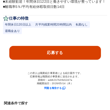
■未経験歓迎！年間休日122日と働きやすい環境が整っています！ 
■離職率5％/平均有給休暇取得日数14日
仕事の特徴
年間休日120日以上
月平均残業時間20時間以内
転勤なし
退職金あり
応募する
この求人は職業紹介事業者による紹介案件です。
応募情報は職業紹介事業者に送信されます。
原稿ID：
addb317b36d12d7a
掲載開始日：
2026/05/14（木）
問題を報告する
関連条件で探す