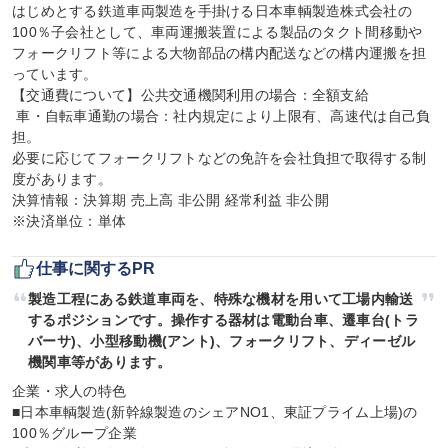
はじめとする鉄道車両製造を手掛ける日本車輌製造株式会社の
100％子会社として、車両運搬装置による製品のタクト間移動や
フォークリフト等による大物部品の構内配送などの構内運搬を担
っています。

【交通費について】公共交通機関利用の場合：全額支給

 車・自転車通勤の場合：社内規定により上限有、高速代は自己負
担。

必要に応じてフォークリフトなどの免許を会社負担で取得する制
度があります。

決算情報：決算期 売上高 非公開 経常利益 非公開

※決済単位：単体
仕事に関するPR
製造工程にある鉄道車両を、特殊な機材を用いて工場内輸送
するポジションです。操作する器材は電動台車、遷車台(トラ
バーサ)、小型移動機(アント)、フォークリフト、ディーゼル
機関車等があります。
企業・求人の特色

■日本車輌製造(新幹線製造のシェアNO1、東証プライム上場)の
100％グループ企業
