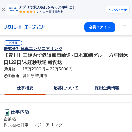
アプリで求人探しをもっと便利に！
インストール
レビュー高評価
無料
会員ログイン
正社員
株式会社日車エンジニアリング
【豊川】工場内で鉄道車両輸送~日本車輌グループ/年間休
日122日/未経験歓迎 輸配送
18万2000円～22万5000円
月給
愛知県豊川市
勤務地
仕事概要
応募について
採用企業情報
仕事内容
企業名

株式会社日車エンジニアリング
