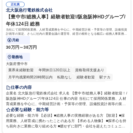
した。https://www.osakagas.co.jp/company/press/pr2024/1777576_564
表するインフラ企業 #ポテンシャル採用
正社員
72.html ■エネルギーセキュリティの不安定化や気候変動による自然災害の
北大阪急行電鉄株式会社
甚大化など、これまで以上に社会課題解決の重要性が高まっています。
「未来の日常」の創造に向けて持続可能な社会の実現に貢献してまいりま
【豊中市/総務人事】経験者歓迎!/阪急阪神HDグループ/
す。 学歴・資格 学歴：大学院 大学 語学力： 資格：
年休124日 総務
当社にて採用関係業務、人材育成業務を中心に、中期経営計画・予算等の管理、設備投資
計画等の策定、さらに社内の重要会議の運営等、経営の根幹となる幅広い総務人事業務全
般を担当していただきます。
月給
30万円～38万円
勤務地
大阪府豊中市
業界未経験歓迎
年間休日120日以上
資格取得支援あり
月平均残業時間20時間以内
転勤なし
経験者歓迎
駅ナカ
退職金あり
完全週休2日制
交通費支給
駅近5分以内
仕事の内容
土日祝休み
服装自由
昼食補助あり
食事補助あり
企業名 北大阪急行電鉄株式会社 求人名 【豊中市/総務人事】経験者歓迎！/
阪急阪神HDグループ/年休124日 仕事の内容 当社にて採用関係業務、人材
育成業務を中心に、中期経営計画・予算等の管理、設備投資計画等の策
定、さらに社内の重要会議の運営等、経営の根幹となる幅広い総務人事業
必要な経験・能力等
務全般を担当していただきます。 【主な業務内容】 ■採用関係業務および
必要な経験・能力等 【必須】■総務人事の実務経験がある方 【歓迎】■採
人材育成(社員研修)業務の推進 ■中期経営計画および予算等の管理 ■設備
用業務、人材育成に携わったことのある方 【求める人物像】 ■探求心を持
投資計画等の策定 ■社内の重要会議の運営 ■その他総務人事業務全般 【入
ち前向きに業務に取り組める方 ■臆せずに部門・会社を超えたコミュニケ
社後】入社後は採用や育成をメインに担当し将来的には経営根幹に関わる
ーションの取れる方 ■自分で考えて行動のできる方 ■第二の創業期を迎え