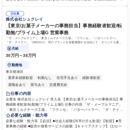
進捗・タイムライン・予算執行管理サポート ■AMED等公的研究費の申
本的なPCスキル 【尚可】 ■URA経験または産学連携・研究費管理の経験
請・報告書類作成補助および経費管理 ■社内外関係者との連絡調整・その
■AMED等の公的研究費の申請・執行管理経験 ■英語での文書読解・メー
他研究開発に関わる総務・庶務 募集職種 研究事務【フルリモート・時短
正社員
ル対応力 【働き方について】フルリモートやハイブリッド勤務、時短勤務
株式会社シュクレイ
勤務可】
など個々のライフスタイルに応じた柔軟な働き方が可能です。育児や介護
【東京/お菓子メーカーの事務担当】事務経験者歓迎/転
との両立も応援します。 学歴・資格 学歴：大学院 大学 語学力： 資格：
勤無/プライム上場G 営業事務
「ザ・メープルマニア」「東京ミルクチーズ工場」「フランセ」「バターバトラー」
「ザ・テイラー」「DROOLY」等のブランドを多数展開する当社にて、オリジナル菓子
ブランド商品の事務業務をお任せいたします。
月給
30万円～36万円
勤務地
東京都港区
業界未経験歓迎
転勤なし
住宅手当あり
経験者歓迎
退職金あり
賞与あり
交通費支給
仕事の内容
企業名 株式会社シュクレイ 求人名 【東京/お菓子メーカーの事務担当】事
務経験者歓迎/転勤無/プライム上場G 仕事の内容 「ザ・メープルマニア」
「東京ミルクチーズ工場」「フランセ」「バターバトラー」「ザ・テイラ
ー」「DROOLY」等のブランドを多数展開する当社にて、オリジナル菓子
必要な経験・能力等
ブランド商品の事務業務をお任せいたします。 【具体的な業務内容】 ■店
必要な経験・能力等 【必須】■社会人経験(26卒の方も歓迎) 【歓迎】■営
舗からの発注受付/PC入力業務 ■受電対応(社内/社外) ■商品のマスター登
業事務の経験 ■販売や接客サービスの経験 【キャリアステップ】 (1)セー