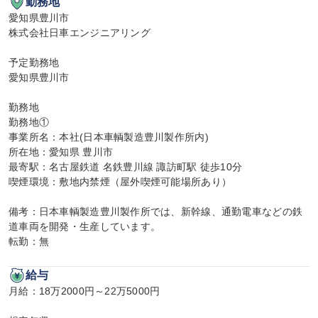
勤務地
愛知県豊川市

株式会社日車エンジニアリング

予定勤務地

愛知県豊川市

勤務地

勤務地①

事業所名：本社(日本車輌製造豊川製作所内)

所在地：愛知県 豊川市

最寄駅：名古屋鉄道 名鉄豊川線 諏訪町駅 徒歩10分

喫煙環境：敷地内禁煙（屋外喫煙可能場所あり）

備考：日本車輌製造豊川製作所では、新幹線、通勤電車などの鉄
道車両を開発・生産しています。

転勤：無
給与
月給：18万2000円～22万5000円
