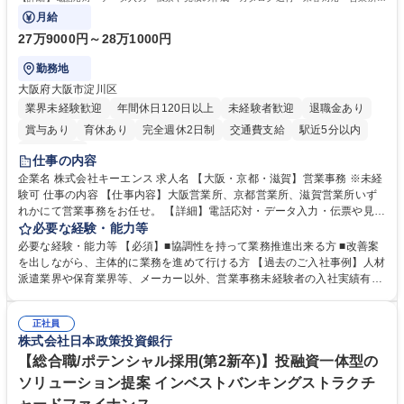
で発生する事務業務や業務改善をお任せ。
月給
27万9000円～28万1000円
勤務地
大阪府大阪市淀川区
業界未経験歓迎
年間休日120日以上
未経験者歓迎
退職金あり
賞与あり
育休あり
完全週休2日制
交通費支給
駅近5分以内
土日祝休み
仕事の内容
企業名 株式会社キーエンス 求人名 【大阪・京都・滋賀】営業事務 ※未経
験可 仕事の内容 【仕事内容】大阪営業所、京都営業所、滋賀営業所いず
れかにて営業事務をお任せ。 【詳細】電話応対・データ入力・伝票や見積
の作成・カタログ送付・来客対応・営業所内で発生する事務業務や業務改
必要な経験・能力等
善をお任せ。 【教育制度】ご入社後、育成担当とペアになりながらOJTに
必要な経験・能力等 【必須】■協調性を持って業務推進出来る方 ■改善案
て業務を覚えていただくことが可能です。業務システムがきちんと構築さ
を出しながら、主体的に業務を進めて行ける方 【過去のご入社事例】人材
れているため、スムーズに仕事に慣れることができる環境です。また、
派遣業界や保育業界等、メーカー以外、営業事務未経験者の入社実績有
「チームで成果を出す文化」があり、良いやり方を積極的に共有しながら
【当社の事務職について】単なる事務ではなく主体性を発揮したサポート
常に改善を目指す風土のため、安心して業務に取り組んでいただけます。
により、キーエンスの付加価値向上に貢献します。ベースの定型業務に加
募集職種 【大阪・京都・滋賀】営業事務 ※未経験可
正社員
えて、お客様や社員の状況に合わせ、能動的なサポート、改善の動きも期
株式会社日本政策投資銀行
待され。組織を支えるスペシャリストとして、チームに貢献し、結果的に
社員から頼られる存在になることができます。平均19:30の退勤以降の業
【総合職/ポテンシャル採用(第2新卒)】投融資一体型の
務の持ち帰りも禁止されており、メリハリのある働き方となります。 学
ソリューション提案 インベストバンキングストラクチ
歴・資格 学歴：大学院 大学 高専 短大 語学力： 資格：