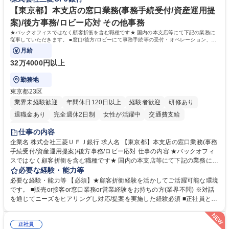
ライフバランスを重視する方に最適な環境です（フルリモートも面接で相
出社程度のリモート中心/残業基本無/独立系ファーム
談可）。【求める人物像】幅広いバックオフィス業務に柔軟に対応でき、
【東京都】本支店の窓口業務(事務手続受付/資産運用提
社内外と円滑にコミュニケーションを取りながら業務を推進できる方 学
案)/後方事務/ロビー応対 その他事務
歴・資格 学歴：大学院 大学 高専 短大 専修学校 高校 語学力： 資格：
★バックオフィスではなく顧客折衝を含む職種です★ 国内の本支店等にて下記の業務に
従事していただきます。 ■窓口/後方/ロビーにて事務手続等の受付・オペレーション、お
客様対応
月給
32万4000円以上
勤務地
東京都23区
業界未経験歓迎
年間休日120日以上
経験者歓迎
研修あり
退職金あり
完全週休2日制
女性が活躍中
交通費支給
土日祝休み
仕事の内容
企業名 株式会社三菱ＵＦＪ銀行 求人名 【東京都】本支店の窓口業務(事務
手続受付/資産運用提案)/後方事務/ロビー応対 仕事の内容 ★バックオフィ
スではなく顧客折衝を含む職種です★ 国内の本支店等にて下記の業務に従
事していただきます。 ■窓口/後方/ロビーにて事務手続等の受付・オペレ
必要な経験・能力等
ーション、お客様対応 ■窓口にて、ご来店された個人のお客様に対して金
必要な経験・能力等 【必須】★顧客折衝経験を活かしてご活躍可能な環境
融商品のご提案 ■効率的な事務運用の検討・構築等 ≪業務紹介：ご応募前
です。 ■販売or接客or窓口業務or営業経験をお持ちの方(業界不問) ※対話
に必ずご覧ください≫ ※記事 https://www.mysite.bk.mufg.jp/career/circle/
を通じてニーズをヒアリングし対応/提案を実施した経験必須 ■正社員とし
article17/ ※動画 https://youtu.be/H-S7HaJqqbg 募集職種 【東京都】本支
ての就業経験1年以上 【歓迎】■金融業界での就業経験■銀行での預金為替
店の窓口業務(事務手続受付/資産運用提案)/後方事務/ロビー応対
事務経験 ■金融商品の提案・販売経験 ≪魅力≫研修やOJT環境が整ってい
正社員
るので安心して入行いただけます。 幅広いキャリアの選択肢があり、公募