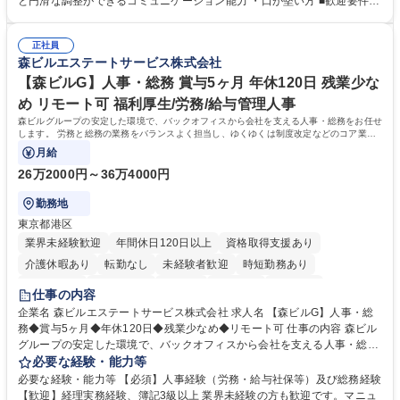
と円滑な調整ができるコミュニケーション能力 ・口が堅い方 ■歓迎要件
コンプライアンス ・内部規程やルールの管理、整備、文書管理 ・契約関
・採用業務経験 ・英語に抵抗がない方 ・営業経験 学歴・資格 学歴：大学
連 ・衛生管理 ・防災関連・公的助成金の管理・オフィス、ファシリティ
院 大学 高専 短大 専修学校 高校 語学力： 資格：
管理 ・福利厚生関連 ・職員からの問合せ、相談対応 ・その他日常の総務
正社員
森ビルエステートサービス株式会社
業務全般 募集職種 【東京／文京区】公益財団法人の総務人事業務／年間
休日125日
【森ビルG】人事・総務 賞与5ヶ月 年休120日 残業少な
め リモート可 福利厚生/労務/給与管理人事
森ビルグループの安定した環境で、バックオフィスから会社を支える人事・総務をお任せ
します。 労務と総務の業務をバランスよく担当し、ゆくゆくは制度改定などのコア業務
にも挑戦できる、やりがいある環境です。
月給
26万2000円～36万4000円
勤務地
東京都港区
業界未経験歓迎
年間休日120日以上
資格取得支援あり
介護休暇あり
転勤なし
未経験者歓迎
時短勤務あり
経験者歓迎
退職金あり
在宅OK
賞与あり
育休あり
仕事の内容
完全週休2日制
交通費支給
長期歓迎
駅近5分以内
土日祝休み
企業名 森ビルエステートサービス株式会社 求人名 【森ビルG】人事・総
務◆賞与5ヶ月◆年休120日◆残業少なめ◆リモート可 仕事の内容 森ビル
グループの安定した環境で、バックオフィスから会社を支える人事・総務
をお任せします。 労務と総務の業務をバランスよく担当し、ゆくゆくは制
必要な経験・能力等
度改定などのコア業務にも挑戦できる、やりがいある環境です。 ■勤怠管
必要な経験・能力等 【必須】人事経験（労務・給与社保等）及び総務経験
理、給与計算、社会保険手続き、年末調整等の労務管理全般 ■入退社手続
【歓迎】経理実務経験、簿記3級以上 業界未経験の方も歓迎です。マニュ