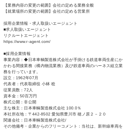
【業務内容の変更の範囲】会社の定める業務全般

【就業場所の変更の範囲】会社の定める営業所

採用企業情報・求人取扱いエージェント

■求人取扱いエージェント

リクルートエージェント

https://www.r-agent.com/

■採用企業情報

事業内容：◆日本車輌製造株式会社が手掛ける鉄道車両生産にか
かわる間接業務（構内物流業務）及び鉄道車両のハーネス組立業
務を行っています。

設立：1962年07月

代表者：代表取締役 小林 稔

従業員数：72人

資本金：50百万円

株式公開：非公開

主な株主：日本車輌製造株式会社 100.0％

本社所在地：〒442-8502 愛知県豊川市 穂ノ原２－２０

関連会社：日本車輌製造株式会社/

その他備考・企業からのフリーコメント：当社は、新幹線車両を