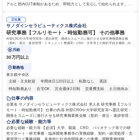
き、社内規定の改定や人事制度改定などのコア業務 ■社内イベントの企画
アルと部内OJT体制があるため、即戦力として安心して始められます。
運営やその他総務業務全般 ※労務と総務を1：1の割合でお任せ。 入社後
【魅力・やりがい】森ビルGの安定基盤で労務から総務まで幅広く携われ
は部内のOJTを中心に、あなたの経験に合わせて不足している部分はいつ
ます。定型業務に留まらず、社内規定や人事制度の改定など会社のコア業
でも質問・相談できる環境が整っているため、安心して成長できます。 募
正社員
務に挑戦できるため、自身の成長と組織への貢献度をダイレクトに実感で
サノダインセラピューティクス株式会社
集職種 【森ビルG】人事・総務◆賞与5ヶ月◆年休120日◆残業少なめ◆
きます。 残業少なめ、週1日リモート可など、ワークライフバランスを保
リモート可
ち長期活躍できる環境です。 「これまでの幅広い経験を活かし、長期的な
研究事務【フルリモート・時短勤務可】 その他事務
キャリアを築きたい」という前向きな意欲と挑戦を全力で応援します。 学
外部CROや大学研究室等へ委託研究・開発をスムーズに進行させる研究事務業務全般
歴・資格 学歴：大学院 大学 高専 短大 専修学校 高校 語学力： 資格：日商
（契約・発注・進捗管理・ドキュメント整備等）CRO・大学等との契約手続き補助（ND
A・委託・共同研究契約等の進行・記録管理）
簿記検定1級 日商簿記検定2級 日商簿記検定3級
月給
30万円以上
勤務地
東京都中央区
主婦・主夫歓迎
年間休日120日以上
転勤なし
英語
時短勤務あり
在宅OK
完全週休2日制
交通費支給
土日祝休み
仕事の内容
企業名 サノダインセラピューティクス株式会社 求人名 研究事務【フルリ
モート・時短勤務可】 仕事の内容 外部CROや大学研究室等へ委託研究・
開発をスムーズに進行させる研究事務業務全般（契約・発注・進捗管理・
ドキュメント整備等）CRO・大学等との契約手続き補助（NDA・委託・
必要な経験・能力等
共同研究契約等の進行・記録管理） ■見積取得、発注、検収、請求処理等
必要な経験・能力等 【必須】大学、製薬、CRO、バイオテック等での研
の事務手続き ■委託先との定例会議の調整・アジェンダ準備・議事録作成
究サポート・研究事務・臨床開発事務等の実務経験、契約・経理処理・文
■研究報告書、試験関連資料、SOP等の整備・版管理・保管 ■研究開発の
書管理など事務経験、多角的な社内外関係者との連携・調整業務経験、基