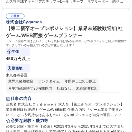
録 ■日々の売上抽出・報告 ■提携企業への書類送付業務 ■契約書管理業務
ルス管理課でキャリアステップ 例:一般→チーフ→サブリーダー→統括リ
■ホームページへの問い合わせ対応 など 募集職種 【東京/お菓子メーカー
ーダー→マネージャー (2)他ポジションへのキャリアも可能 ※過去、未経
の事務担当】事務経験者歓迎/転勤無/プライム上場G
験で経営管理部内で経理へ異動した方もいらっしゃいます。年3回の面談
正社員
や個別面談を通してご自身のキャリアと向き合っていただき、会社として
株式会社Cygames
もバックアップしていきます。 学歴・資格 学歴：大学院 大学 高専 短大
専修学校 高校 語学力： 資格：
【第二新卒オープンポジション】業界未経験歓迎/自社
ゲーム/WEB面接 ゲームプランナー
「ゲーム業界で働きたい！」という気持ちはあるものの、どのポジションが自分の適性に
マッチしているか悩んでいる方が対象となります！
年俸
450万円以上
勤務地
東京都渋谷区
業界未経験歓迎
ランチタイム
年間休日120日以上
月平均残業時間20時間以内
転勤なし
未経験者歓迎
住宅手当あり
経験者歓迎
完全週休2日制
インセンティブあり
仕事の内容
交通費支給
土日祝休み
服装自由
昼食補助あり
第二新卒歓迎
企業名 株式会社Ｃｙｇａｍｅｓ 求人名 【第二新卒オープンポジション】
業界未経験歓迎/自社ゲーム/WEB面接 仕事の内容 「ゲーム業界で働きた
食事補助あり
い！」という気持ちはあるものの、どのポジションが自分の適性にマッチ
しているか悩んでいる方が対象となります！ 総合職（プランナー/データ
必要な経験・能力等
アナリストなど）、技術職（開発エンジニ ア/インフラエンジニアな
必要な経験・能力等 【必須】■2023年3月から2025年3月までに大学また
ど）、デザイン職（デザイナー/イラストレ ーターなど）等から、面接で
は大学院（博士課程含む）卒業/修了した方■社会人経験がある方 ■映画や