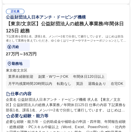
理・各種稟議書、報告書作成業務・各種台帳管理、交際費・会議費支払報
の一部補助あり） 【求める人物像】 ・向学心豊かで、主体的に行動でき
告書作成及び月次管理・部内総務庶務全般 など※※配属先によっては上記
る方。 ・社内外の多様な関係者と協調して業務を進められるコミュニケー
の他に担当頂く業務が発生する場合があります。 募集職種 【営業事務】
正社員
ション力がある方。 ・チャレンジを厭わず、粘り強く業務に取り組める
公益財団法人日本アンチ・ドーピング機構
業務職/三井物産グループ/平均残業時間10H/完全週休2日
方。多様な関係者と謙虚に信頼関係を構築でき、期限を意識したスケジュ
ール管理が出来る方。※将来的に他部署（営業部門、コーポレート部門）
【東京/文京区】公益財団法人の総務人事業務/年間休日
へのジョブローテーションの可能性があります。 学歴・資格 学歴：大学
125日 総務
院 大学 語学力： 資格：宅地建物取引士
下記業務を部長1名、課長1名、メンバー2名で分担して遂行しています。 はじめは担当
者として業務を覚えていただき、ゆくゆくはリーダーやマネージャーポジションとして活
躍いただくことを期待しています。
月給
27万円～35万円
勤務地
東京都文京区
業界未経験歓迎
副業・WワークOK
年間休日120日以上
月平均残業時間20時間以内
転勤なし
英語
退職金あり
在宅OK
賞与あり
育休あり
完全週休2日制
交通費支給
土日祝休み
仕事の内容
食事補助あり
企業名 公益財団法人日本アンチ・ドーピング機構 求人名 【東京／文京
区】公益財団法人の総務人事業務／年間休日125日 仕事の内容 下記業務を
部長1名、課長1名、メンバー2名で分担して遂行しています。 はじめは担
当者として業務を覚えていただき、ゆくゆくはリーダーやマネージャーポ
必要な経験・能力等
ジションとして活躍いただくことを期待しています。 【総務・人事グルー
必要な経験・能力等 ・公的助成金や補助金の申請・四半期、年間報告経験
プの業務内容】 ・人事制度関連 ・採用活動 ・教育研修の企画、実行 ・勤
・総務経験 ・PCスキル中級以上（Word、Excel、PowerPoint） ・社内外
怠管理 ・官公庁への各種提出 ・法定の会議運営（評議員会、理事会） ・