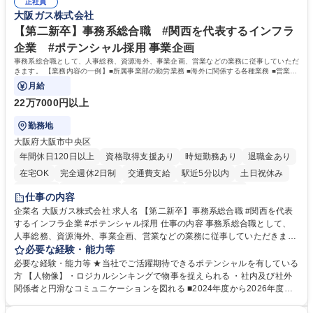
道路施設や道路工事現場の見学ツアー事業 ※入社後は上記いずれかの部門
正社員
部門など多岐に渡る業務を経験できます。 ■様々なプロジェクト：駐車場
大阪ガス株式会社
へ配属。※業務内容変更の範囲：会社の定める業務 募集職種 【都庁グル
事業の他、新宿駅西口広場内に設置された照明を兼ねた広告「ブライトサ
ープ】総合職（事務）◇残業月平均9時間未満／有給年平均16日取得
イン」の管理運営を行うなど、事業収益を生み出す活動を積極的に行って
【第二新卒】事務系総合職 #関西を代表するインフラ
います。 学歴・資格 学歴：大学院 大学 高専 短大 専修学校 高校 語学力：
企業 #ポテンシャル採用 事業企画
資格：
事務系総合職として、人事総務、資源海外、事業企画、営業などの業務に従事していただ
きます。 【業務内容の一例】■所属事業部の勤労業務 ■海外に関係する各種業務 ■営業部
門の企画スタッフ、ルート営業
月給
22万7000円以上
勤務地
大阪府大阪市中央区
年間休日120日以上
資格取得支援あり
時短勤務あり
退職金あり
在宅OK
完全週休2日制
交通費支給
駅近5分以内
土日祝休み
服装自由
第二新卒歓迎
寮・社宅あり
食事補助あり
仕事の内容
企業名 大阪ガス株式会社 求人名 【第二新卒】事務系総合職 #関西を代表
するインフラ企業 #ポテンシャル採用 仕事の内容 事務系総合職として、
人事総務、資源海外、事業企画、営業などの業務に従事していただきま
す。 【業務内容の一例】■所属事業部の勤労業務 ■海外に関係する各種業
必要な経験・能力等
務 ■営業部門の企画スタッフ、ルート営業 【キャリアパス】入社後の配属
必要な経験・能力等 ★当社でご活躍期待できるポテンシャルを有している
ポジションで一定期間ご活躍頂いた後、本人の適性及び将来のキャリアを
方 【人物像】・ロジカルシンキングで物事を捉えられる ・社内及び社外
鑑みてジョブローテーションを行います。 【育成】OJTでの現場育成や研
関係者と円滑なコミュニケーションを図れる ■2024年度から2026年度ま
修カリキュラムを通じて、Daigasグループの業務で必要となる知識につい
での3ヵ年を対象とする「Daigasグループ中期経営計画2026」を策定しま
て学んでいただきます。 募集職種 【第二新卒】事務系総合職 #関西を代