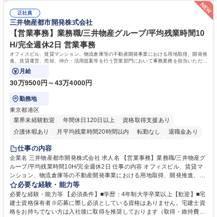
総務人事業務全般へ幅広く従事していただきます。 募集職種 【豊中市/総
る当社で組織の次代を担うネクスト人材として長期的に成長したい方 ■周
務人事】経験者歓迎！/阪急阪神HDグループ/年休124日
正社員
囲のメンバーと協調しつつ主体性を持って能動的に業務を推進できる方 学
三井物産都市開発株式会社
歴・資格 学歴：大学院 大学 高専 短大 専修学校 高校 語学力： 資格：
【営業事務】業務職/三井物産グループ/平均残業時間10
H/完全週休2日 営業事務
オフィスビル、賃貸マンション、物流倉庫等の不動産開発事業における用地取得、開発推
進、賃貸運営、売却、仲介・活用提案等を行う営業部門において事務業務を担当いただき
ます。
月給
30万9500円～43万4000円
勤務地
東京都港区
業界未経験歓迎
年間休日120日以上
資格取得支援あり
介護休暇あり
月平均残業時間20時間以内
転勤なし
退職金あり
在宅OK
賞与あり
育休あり
完全週休2日制
交通費支給
仕事の内容
駅近5分以内
土日祝休み
寮・社宅あり
企業名 三井物産都市開発株式会社 求人名 【営業事務】業務職/三井物産グ
ループ/平均残業時間10H/完全週休2日 仕事の内容 オフィスビル、賃貸マ
ンション、物流倉庫等の不動産開発事業における用地取得、開発推進、賃
貸運営、売却、仲介・活用提案等を行う営業部門において事務業務を担当
必要な経験・能力等
いただきます。 【詳細】・契約書管理、契約書製本、捺印対応、ファイリ
必要な経験・能力等 【必須条件】■学歴：4年制大学卒業以上【歓迎】■宅
ング、登記簿取得、調書取得・支払業務（各種費用支払、支払管理、請
建士資格保有者※応募に際し必須としている資格はありません。宅建士資
求・支払データ登録、取引先マスター申請対応）・予算作成及び予実管
格をお持ちでない方は入社後に取得を推奨しております（取得・維持費用